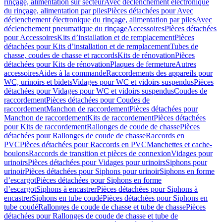
rinçage, alimentation sur secteur
Avec déclenchement électronique
du rinçage, alimentation par piles
Pièces détachées pour Avec
déclenchement électronique du rinçage, alimentation par piles
Avec
déclenchement pneumatique du rinçage
Accessoires
Pièces détachées
pour Accessoires
Kits d’installation et de remplacement
Pièces
détachées pour Kits d’installation et de remplacement
Tubes de
chasse, coudes de chasse et raccords
Kits de rénovation
Pièces
détachées pour Kits de rénovation
Plaques de fermeture
Autres
accessoires
Aides à la commande
Raccordements des appareils pour
WC, urinoirs et bidets
Vidages pour WC et vidoirs suspendus
Pièces
détachées pour Vidages pour WC et vidoirs suspendus
Coudes de
raccordement
Pièces détachées pour Coudes de
raccordement
Manchon de raccordement
Pièces détachées pour
Manchon de raccordement
Kits de raccordement
Pièces détachées
pour Kits de raccordement
Rallonges de coude de chasse
Pièces
détachées pour Rallonges de coude de chasse
Raccords en
PVC
Pièces détachées pour Raccords en PVC
Manchettes et cache-
boulons
Raccords de transition et pièces de connexion
Vidages pour
urinoirs
Pièces détachées pour Vidages pour urinoirs
Siphons pour
urinoir
Pièces détachées pour Siphons pour urinoir
Siphons en forme
d’escargot
Pièces détachées pour Siphons en forme
d’escargot
Siphons à encastrer
Pièces détachées pour Siphons à
encastrer
Siphons en tube coudé
Pièces détachées pour Siphons en
tube coudé
Rallonges de coude de chasse et tube de chasse
Pièces
détachées pour Rallonges de coude de chasse et tube de