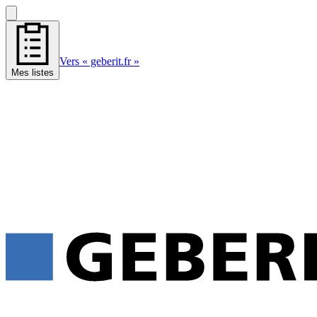
Vers « geberit.fr »
Mes listes