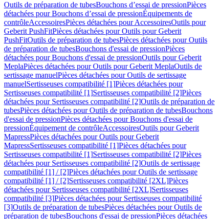
Outils de préparation de tubes
Bouchons d’essai de pression
Pièces
détachées pour Bouchons d’essai de pression
Équipements de
contrôle
Accessoires
Pièces détachées pour Accessoires
Outils pour
Geberit PushFit
Pièces détachées pour Outils pour Geberit
PushFit
Outils de préparation de tubes
Pièces détachées pour Outils
de préparation de tubes
Bouchons d'essai de pression
Pièces
détachées pour Bouchons d'essai de pression
Outils pour Geberit
Mepla
Pièces détachées pour Outils pour Geberit Mepla
Outils de
sertissage manuel
Pièces détachées pour Outils de sertissage
manuel
Sertisseuses compatibilité [1]
Pièces détachées pour
Sertisseuses compatibilité [1]
Sertisseuses compatibilité [2]
Pièces
détachées pour Sertisseuses compatibilité [2]
Outils de préparation de
tubes
Pièces détachées pour Outils de préparation de tubes
Bouchons
d'essai de pression
Pièces détachées pour Bouchons d'essai de
pression
Équipement de contrôle
Accessoires
Outils pour Geberit
Mapress
Pièces détachées pour Outils pour Geberit
Mapress
Sertisseuses compatibilité [1]
Pièces détachées pour
Sertisseuses compatibilité [1]
Sertisseuses compatibilité [2]
Pièces
détachées pour Sertisseuses compatibilité [2]
Outils de sertissage
compatibilité [1] / [2]
Pièces détachées pour Outils de sertissage
compatibilité [1] / [2]
Sertisseuses compatibilité [2XL]
Pièces
détachées pour Sertisseuses compatibilité [2XL]
Sertisseuses
compatibilité [3]
Pièces détachées pour Sertisseuses compatibilité
[3]
Outils de préparation de tubes
Pièces détachées pour Outils de
préparation de tubes
Bouchons d'essai de pression
Pièces détachées