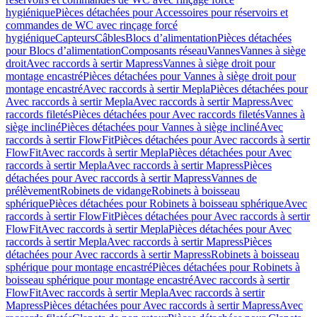
hygiénique
Pièces détachées pour Accessoires pour réservoirs et
commandes de WC avec rinçage forcé
hygiénique
Capteurs
Câbles
Blocs d’alimentation
Pièces détachées
pour Blocs d’alimentation
Composants réseau
Vannes
Vannes à siège
droit
Avec raccords à sertir Mapress
Vannes à siège droit pour
montage encastré
Pièces détachées pour Vannes à siège droit pour
montage encastré
Avec raccords à sertir Mepla
Pièces détachées pour
Avec raccords à sertir Mepla
Avec raccords à sertir Mapress
Avec
raccords filetés
Pièces détachées pour Avec raccords filetés
Vannes à
siège incliné
Pièces détachées pour Vannes à siège incliné
Avec
raccords à sertir FlowFit
Pièces détachées pour Avec raccords à sertir
FlowFit
Avec raccords à sertir Mepla
Pièces détachées pour Avec
raccords à sertir Mepla
Avec raccords à sertir Mapress
Pièces
détachées pour Avec raccords à sertir Mapress
Vannes de
prélèvement
Robinets de vidange
Robinets à boisseau
sphérique
Pièces détachées pour Robinets à boisseau sphérique
Avec
raccords à sertir FlowFit
Pièces détachées pour Avec raccords à sertir
FlowFit
Avec raccords à sertir Mepla
Pièces détachées pour Avec
raccords à sertir Mepla
Avec raccords à sertir Mapress
Pièces
détachées pour Avec raccords à sertir Mapress
Robinets à boisseau
sphérique pour montage encastré
Pièces détachées pour Robinets à
boisseau sphérique pour montage encastré
Avec raccords à sertir
FlowFit
Avec raccords à sertir Mepla
Avec raccords à sertir
Mapress
Pièces détachées pour Avec raccords à sertir Mapress
Avec