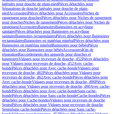
latérales pour douche de plain-pied
Pièces détachées pour
Séparations de douche latérales pour douche de plain-
pied
Accessoires
Pièces détachées pour Accessoires
Niches de
rangement pour douches
Pièces détachées pour Niches de rangement
pour douches
Niches de rangement
Pièces détachées pour Niches de
rangement
Accessoires
Baignoires
Baignoires en acrylique
sanitaire
Pièces détachées pour Baignoires en acrylique
sanitaire
Baignoires rectangulaires
Pièces détachées pour Baignoires
rectangulaires
Baignoires en matériau minéral
Pièces détachées pour
Baignoires en matériau minéral
Baignoires pour bébés
Pièces
détachées pour Baignoires pour bébés
Accessoires
Kits de
réparation
Raccordements des appareils pour douches et
baignoires
Vidages pour receveurs de douche, d52
Pièces détachées
pour Vidages pour receveurs de douche, d52
Avec cache-
bonde
Pièces détachées pour Avec cache-bonde
Vidages pour
receveurs de douche, d62
Pièces détachées pour Vidages pour
receveurs de douche, d62
Avec cache-bonde
Pièces détachées pour
Avec cache-bonde
Vidages pour receveurs de douche, d90
Pièces
détachées pour Vidages pour receveurs de douche, d90
Avec cache-
bonde
Pièces détachées pour Avec cache-bonde
Sans cache-
bonde
Pièces détachées pour Sans cache-bonde
Cache-bondes
Pièces
détachées pour Cache-bondes
Vidages pour receveurs de douche
Sestra
Pièces détachées pour Vidages pour receveurs de douche
Sestra
Sans cache-bonde
Pièces détachées pour Sans cache-
bonde
Vidages pour baignoires, d52
Pièces détachées pour Vidages