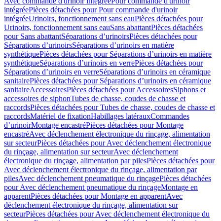
Avec commande d'urinoir intégrée
Pour commande d'urinoir
intégrée
Pièces détachées pour Pour commande d'urinoir
intégrée
Urinoirs, fonctionnement sans eau
Pièces détachées pour
Urinoirs, fonctionnement sans eau
Sans abattant
Pièces détachées
pour Sans abattant
Séparations d’urinoirs
Pièces détachées pour
Séparations d’urinoirs
Séparations d’urinoirs en matière
synthétique
Pièces détachées pour Séparations d’urinoirs en matière
synthétique
Séparations d’urinoirs en verre
Pièces détachées pour
Séparations d’urinoirs en verre
Séparations d’urinoirs en céramique
sanitaire
Pièces détachées pour Séparations d’urinoirs en céramique
sanitaire
Accessoires
Pièces détachées pour Accessoires
Siphons et
accessoires de siphon
Tubes de chasse, coudes de chasse et
raccords
Pièces détachées pour Tubes de chasse, coudes de chasse et
raccords
Matériel de fixation
Habillages latéraux
Commandes
dʼurinoir
Montage encastré
Pièces détachées pour Montage
encastré
Avec déclenchement électronique du rinçage, alimentation
sur secteur
Pièces détachées pour Avec déclenchement électronique
du rinçage, alimentation sur secteur
Avec déclenchement
électronique du rinçage, alimentation par piles
Pièces détachées pour
Avec déclenchement électronique du rinçage, alimentation par
piles
Avec déclenchement pneumatique du rinçage
Pièces détachées
pour Avec déclenchement pneumatique du rinçage
Montage en
apparent
Pièces détachées pour Montage en apparent
Avec
déclenchement électronique du rinçage, alimentation sur
secteur
Pièces détachées pour Avec déclenchement électronique du