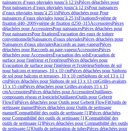
naissances d’eaux pluviales jusqu’à 12 l/s
Pièces détachées pour
Pour naissances d’eaux pluviales jusqu’à 12 l/s
Pour naissances
d’eaux pluviales jusqu’à 25 l/s
Pièces détachées pour Pour
naissances d’eaux pluviales jusqu’à 25 l/s
Fixations
Système de
fixation d40–200
Système de fixation d250–315
Accessoires
Pièces
détachées pour Accessoires
Pour naissances
Pièces détachées pour
Pour naissances
Pour fixations
Évacuation des eaux de toiture
conventionnelle
Naissances d'eaux pluviales
Pièces détachées pour
Naissances d'eaux pluviales
Raccords au pare-vapeur
Pièces
détachées pour Raccords au pare-vapeur
Accessoires
Pièces
détachées pour Accessoires
Évacuation des sols
Evacuation de
surface pour l'intérieur et l'extérieur
Pièces détachées pour
Evacuation de surface pour l'intérieur et l'extérieur
Siphons de sol
pour balcons et terrasses, 10 x 10 cm
Pièces détachées pour Siphons
de sol pour balcons et terrasses, 10 x 10 cm
Siphons de sol 13 x 13
cm
Pièces détachées pour Siphons de sol 13 x 13 cm
Grilles-avaloirs
15 x 15 cm
Pièces détachées pour Grilles-avaloirs 15 x 15
cm
Accessoires
Pièces détachées pour Accessoires
Outillages,
composants réseau et logiciels
Outillages
Outils pour Geberit
FlowFit
Pièces détachées pour Outils pour Geberit FlowFit
Outils de
sertissage manuel
Pièces détachées pour Outils de sertissage
manuel
Compatibilité des outils de sertissage [1]
Pièces détachées
pour Compatibilité des outils de sertissage [1]
Compatibilité des
outils de sertissage [2]
Pièces détachées pour Compatibilité des outils
de sertissage [2]
Outils de préparation de tubes
Pièces détachées pour