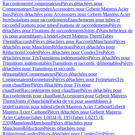
Raccordements
Compensateurs
Pièces détachées pour
Compensateurs
Traversées
Accessoires pour Geberit Mapress Acier
Inox
Pièces détachées pour Accessoires pour Geberit Mapress Acier
Inox
Isolations pour raccordements
Etanchements pour tubes et
raccords
Fixations pour tubes
Fixations de raccordements
Pièces
détachées pour Fixations de raccordements
Joints d'étanchéité
Jeux de
vis pour assemblages à bride
Geberit Mapress Therm
Tubes
Therm
Raccords
Pièces détachées pour Raccords
Manchons
Pièces
détachées pour Manchons
Réductions
Pièces détachées pour
Réductions
Coudes
Pièces détachées pour Coudes
Tés
Pièces
détachées pour Tés
Transitions indémontables
Pièces détachées pour
Transitions indémontables
Transitions et raccords, démontables
Pièces
détachées pour Transitions et raccords,
démontables
Compensateurs
Pièces détachées pour
Compensateurs
Fermetures
Pièces détachées pour Fermetures
Tés
pour chauffage
Pièces détachées pour Tés pour
chauffage
Raccordements pour chauffage
Pièces détachées pour
Raccordements pour chauffage
Accessoires pour Geberit Mapress
Therm
Joints d’étanchéité
Packs de vis pour assemblages à
bride
Fixations pour tubes
Geberit Mapress Acier Carbone
Geberit
Mapress Acier Carbone
Pièces détachées pour Geberit Mapress
Acier Carbone
Tubes 1.0034 (E 195)
Tubes 1.0215 (E
220)
Mamelons
Manchons
Pièces détachées pour
Manchons
Réductions
Pièces détachées pour
Réductions
Coudes
Pièces détachées pour Coudes
Tés
Pièces