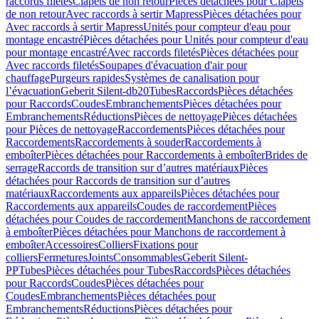
raccords filetés
Clapets de non retour
Pièces détachées pour Clapets
de non retour
Avec raccords à sertir Mapress
Pièces détachées pour
Avec raccords à sertir Mapress
Unités pour compteur d'eau pour
montage encastré
Pièces détachées pour Unités pour compteur d'eau
pour montage encastré
Avec raccords filetés
Pièces détachées pour
Avec raccords filetés
Soupapes d'évacuation d'air pour
chauffage
Purgeurs rapides
Systèmes de canalisation pour
l’évacuation
Geberit Silent-db20
Tubes
Raccords
Pièces détachées
pour Raccords
Coudes
Embranchements
Pièces détachées pour
Embranchements
Réductions
Pièces de nettoyage
Pièces détachées
pour Pièces de nettoyage
Raccordements
Pièces détachées pour
Raccordements
Raccordements à souder
Raccordements à
emboîter
Pièces détachées pour Raccordements à emboîter
Brides de
serrage
Raccords de transition sur d’autres matériaux
Pièces
détachées pour Raccords de transition sur d’autres
matériaux
Raccordements aux appareils
Pièces détachées pour
Raccordements aux appareils
Coudes de raccordement
Pièces
détachées pour Coudes de raccordement
Manchons de raccordement
à emboîter
Pièces détachées pour Manchons de raccordement à
emboîter
Accessoires
Colliers
Fixations pour
colliers
Fermetures
Joints
Consommables
Geberit Silent-
PP
Tubes
Pièces détachées pour Tubes
Raccords
Pièces détachées
pour Raccords
Coudes
Pièces détachées pour
Coudes
Embranchements
Pièces détachées pour
Embranchements
Réductions
Pièces détachées pour