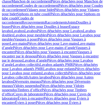
chasse
Manchon de raccordement
Pièces détachées pour Manchon de
raccordement
Coudes de raccordement
Pièces détachées pour Coudes
de raccordement
Vidages pour bidet
Pièces détachées pour Vidages
pour bidet
Siphons en tube coudé
Pièces détachées pour Siphons en
tube coudé
Coudes de
raccordement
Recouvrements
Raccordements
Joints
Douilles à
braser
Pièces détachées pour Douilles à braser
Espace
lavabo
Lavabos
Lavabos
Pièces détachées pour Lavabos
Lavabos
doubles
Lavabos pour meubles
Pièces détachées pour Lavabos pour
meubles
Vasques à poser
Pièces détachées pour Vasques à
poser
Lave-mains
Pièces détachées pour Lave-mains
Lave-mains
d’angle
Pièces détachées pour Lave-mains d’angle
Vasques à
encastrer
Pièces détachées pour Vasques à encastrer
Vasques à
encastrer par le dessous
Pièces détachées pour Vasques à encastrer
par le dessous
Lavabos d’angle
Pièces détachées pour Lavabos
d’angle
Lavabos collectifs
Lavabos adaptés PMR
Pièces détachées
pour Lavabos adaptés PMR
Lavabos pour enfants
Pièces détachées
pour Lavabos pour enfants
Lavabos collectifs
Pièces détachées pour
Lavabos collectifs
Autres lavabos
Pièces détachées pour Autres
lavabos
Déversoirs muraux
Pièces détachées pour Déversoirs
muraux
Vidoirs suspendus
Pièces détachées pour Vidoirs
suspendus
Timbres dʼoffice
Pièces détachées pour Timbres
dʼoffice
Cuves de laboratoire
Pièces détachées pour Cuves de
laboratoire
Éviers à encastrer
Pièces détachées pour Éviers à
encastrer
Éviers à poser
Pièces détachées pour Éviers à