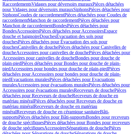
Raccordements
Vidages pour déversoirs muraux
Pièces détachées
pour Vidages pour déversoirs muraux
Siphons
Pièces détachées pour
Siphons
Coudes de raccordement
Pièces détachées pour Coudes de
raccordement
Manchon de raccordement
Pièces détachées pour
Manchon de raccordement
Bondes
Pièces détachées pour
Bondes
Accessoires
Pièces détachées pour Accessoires
Espace
douche et baignoire
Douches
Évacuation des sols pour
douches
Pièces détachées pour Évacuation des sols pour
douches
Canivelles de douche
Pièces détachées pour Canivelles de
douche
Accessoires pour canivelles de douche
Pièces détachées pour
Accessoires pour canivelles de douche
Bondes pour douche de
plain-pied
Pièces détachées pour Bondes pour douche de plain-
pied
Accessoires pour bondes pour douche de plain-pied
Pièces
détachées pour Accessoires pour bondes pour douche de plain-
pied
Evacuations murales
Pièces détachées pour Evacuations
murales
Accessoires pour évacuations murales
Pièces détachées pour
Accessoires pour évacuations murales
Receveurs de douche
Pièces
détachées pour Receveurs de douche
Receveurs de douche en
matériau minéral
Pièces détachées pour Receveurs de douche en
matériau minéral
Receveurs de douche en matériau
minéral
Receveurs de douche en céramique sanitaire
Bâti-
supports
Pièces détachées pour Bâti-supports
Bondes pour receveurs
de douche spécifiques
Pièces détachées pour Bondes pour receveurs
de douche spécifiques
Accessoires
Séparations de douche
Pièces
détachées pour Séparations de douche
Séparations de douche