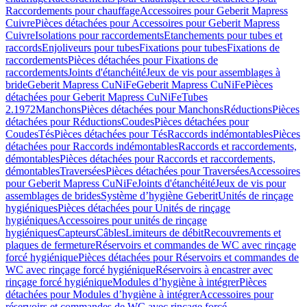
Raccordements pour chauffage
Accessoires pour Geberit Mapress
Cuivre
Pièces détachées pour Accessoires pour Geberit Mapress
Cuivre
Isolations pour raccordements
Etanchements pour tubes et
raccords
Enjoliveurs pour tubes
Fixations pour tubes
Fixations de
raccordements
Pièces détachées pour Fixations de
raccordements
Joints d'étanchéité
Jeux de vis pour assemblages à
bride
Geberit Mapress CuNiFe
Geberit Mapress CuNiFe
Pièces
détachées pour Geberit Mapress CuNiFe
Tubes
2.1972
Manchons
Pièces détachées pour Manchons
Réductions
Pièces
détachées pour Réductions
Coudes
Pièces détachées pour
Coudes
Tés
Pièces détachées pour Tés
Raccords indémontables
Pièces
détachées pour Raccords indémontables
Raccords et raccordements,
démontables
Pièces détachées pour Raccords et raccordements,
démontables
Traversées
Pièces détachées pour Traversées
Accessoires
pour Geberit Mapress CuNiFe
Joints d'étanchéité
Jeux de vis pour
assemblages de brides
Système d’hygiène Geberit
Unités de rinçage
hygiéniques
Pièces détachées pour Unités de rinçage
hygiéniques
Accessoires pour unités de rinçage
hygiéniques
Capteurs
Câbles
Limiteurs de débit
Recouvrements et
plaques de fermeture
Réservoirs et commandes de WC avec rinçage
forcé hygiénique
Pièces détachées pour Réservoirs et commandes de
WC avec rinçage forcé hygiénique
Réservoirs à encastrer avec
rinçage forcé hygiénique
Modules d’hygiène à intégrer
Pièces
détachées pour Modules d’hygiène à intégrer
Accessoires pour
réservoirs et commandes de WC avec rinçage forcé