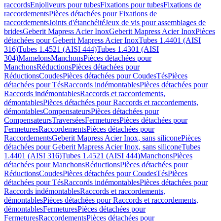
raccords
Enjoliveurs pour tubes
Fixations pour tubes
Fixations de
raccordements
Pièces détachées pour Fixations de
raccordements
Joints d'étanchéité
Jeux de vis pour assemblages de
brides
Geberit Mapress Acier Inox
Geberit Mapress Acier Inox
Pièces
détachées pour Geberit Mapress Acier Inox
Tubes 1.4401 (AISI
316)
Tubes 1.4521 (AISI 444)
Tubes 1.4301 (AISI
304)
Mamelons
Manchons
Pièces détachées pour
Manchons
Réductions
Pièces détachées pour
Réductions
Coudes
Pièces détachées pour Coudes
Tés
Pièces
détachées pour Tés
Raccords indémontables
Pièces détachées pour
Raccords indémontables
Raccords et raccordements,
démontables
Pièces détachées pour Raccords et raccordements,
démontables
Compensateurs
Pièces détachées pour
Compensateurs
Traversées
Fermetures
Pièces détachées pour
Fermetures
Raccordements
Pièces détachées pour
Raccordements
Geberit Mapress Acier Inox, sans silicone
Pièces
détachées pour Geberit Mapress Acier Inox, sans silicone
Tubes
1.4401 (AISI 316)
Tubes 1.4521 (AISI 444)
Manchons
Pièces
détachées pour Manchons
Réductions
Pièces détachées pour
Réductions
Coudes
Pièces détachées pour Coudes
Tés
Pièces
détachées pour Tés
Raccords indémontables
Pièces détachées pour
Raccords indémontables
Raccords et raccordements,
démontables
Pièces détachées pour Raccords et raccordements,
démontables
Fermetures
Pièces détachées pour
Fermetures
Raccordements
Pièces détachées pour