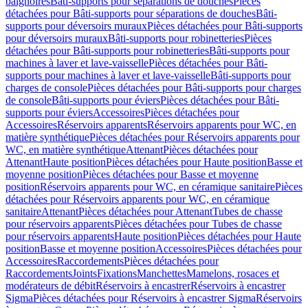
baignoires
Bâti-supports pour séparations de douches
Pièces
détachées pour Bâti-supports pour séparations de douches
Bâti-
supports pour déversoirs muraux
Pièces détachées pour Bâti-supports
pour déversoirs muraux
Bâti-supports pour robinetteries
Pièces
détachées pour Bâti-supports pour robinetteries
Bâti-supports pour
machines à laver et lave-vaisselle
Pièces détachées pour Bâti-
supports pour machines à laver et lave-vaisselle
Bâti-supports pour
charges de console
Pièces détachées pour Bâti-supports pour charges
de console
Bâti-supports pour éviers
Pièces détachées pour Bâti-
supports pour éviers
Accessoires
Pièces détachées pour
Accessoires
Réservoirs apparents
Réservoirs apparents pour WC, en
matière synthétique
Pièces détachées pour Réservoirs apparents pour
WC, en matière synthétique
Attenant
Pièces détachées pour
Attenant
Haute position
Pièces détachées pour Haute position
Basse et
moyenne position
Pièces détachées pour Basse et moyenne
position
Réservoirs apparents pour WC, en céramique sanitaire
Pièces
détachées pour Réservoirs apparents pour WC, en céramique
sanitaire
Attenant
Pièces détachées pour Attenant
Tubes de chasse
pour réservoirs apparents
Pièces détachées pour Tubes de chasse
pour réservoirs apparents
Haute position
Pièces détachées pour Haute
position
Basse et moyenne position
Accessoires
Pièces détachées pour
Accessoires
Raccordements
Pièces détachées pour
Raccordements
Joints
Fixations
Manchettes
Mamelons, rosaces et
modérateurs de débit
Réservoirs à encastrer
Réservoirs à encastrer
Sigma
Pièces détachées pour Réservoirs à encastrer Sigma
Réservoirs