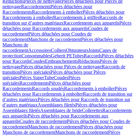
Réductions
Pièces de nettoyage
Pièces détachées pour Pièces de
nettoyage
Raccordements
Pièces détachées pour
Raccordements
Raccordements à emboîter
Pièces détachées pour
Raccordements à emboîter
Raccordements à griffes
Raccords de
transition sur d’autres matériaux
Raccordements aux appareils
Pièces
détachées pour Raccordements aux appareils
Coudes de
raccordement
Pièces détachées pour Coudes de
raccordement
Manchons de raccordement
Pièces détachées pour
Manchons de
raccordement
Accessoires
Colliers
Obturateurs
Joints
Capes de
protection
Consommables
Geberit PE
Tubes
Raccords
Pièces détachées
pour Raccords
Coudes
Embranchements
Réductions
Pièces de
nettoyage
Pièces détachées pour Pièces de nettoyage
Raccords de
transition
Pièces spéciales
Pièces détachées pour Pièces
spéciales
Pièces SuperTube
Coudes
Pièces
spéciales
Raccordements
Pièces détachées pour
Raccordements
Raccords soudés
Raccordements à emboîter
Pièces
détachées pour Raccordements à emboîter
Raccords de transition sur
d’autres matériaux
Pièces détachées pour Raccords de transition sur
d’autres matériaux
Assemblages filetés
Pièces détachées pour
Assemblages filetés
Assemblages de bride
Collerettes
Raccordements
aux appareils
Pièces détachées pour Raccordements aux
appareils
Coudes de raccordement
Pièces détachées pour Coudes de
raccordement
Manchons de raccordement
Pièces détachées pour
Manchons de raccordement
Manchons de raccordement
Pièces