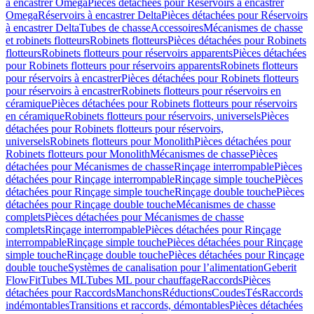
à encastrer Omega
Pièces détachées pour Réservoirs à encastrer
Omega
Réservoirs à encastrer Delta
Pièces détachées pour Réservoirs
à encastrer Delta
Tubes de chasse
Accessoires
Mécanismes de chasse
et robinets flotteurs
Robinets flotteurs
Pièces détachées pour Robinets
flotteurs
Robinets flotteurs pour réservoirs apparents
Pièces détachées
pour Robinets flotteurs pour réservoirs apparents
Robinets flotteurs
pour réservoirs à encastrer
Pièces détachées pour Robinets flotteurs
pour réservoirs à encastrer
Robinets flotteurs pour réservoirs en
céramique
Pièces détachées pour Robinets flotteurs pour réservoirs
en céramique
Robinets flotteurs pour réservoirs, universels
Pièces
détachées pour Robinets flotteurs pour réservoirs,
universels
Robinets flotteurs pour Monolith
Pièces détachées pour
Robinets flotteurs pour Monolith
Mécanismes de chasse
Pièces
détachées pour Mécanismes de chasse
Rinçage interrompable
Pièces
détachées pour Rinçage interrompable
Rinçage simple touche
Pièces
détachées pour Rinçage simple touche
Rinçage double touche
Pièces
détachées pour Rinçage double touche
Mécanismes de chasse
complets
Pièces détachées pour Mécanismes de chasse
complets
Rinçage interrompable
Pièces détachées pour Rinçage
interrompable
Rinçage simple touche
Pièces détachées pour Rinçage
simple touche
Rinçage double touche
Pièces détachées pour Rinçage
double touche
Systèmes de canalisation pour l’alimentation
Geberit
FlowFit
Tubes ML
Tubes ML pour chauffage
Raccords
Pièces
détachées pour Raccords
Manchons
Réductions
Coudes
Tés
Raccords
indémontables
Transitions et raccords, démontables
Pièces détachées