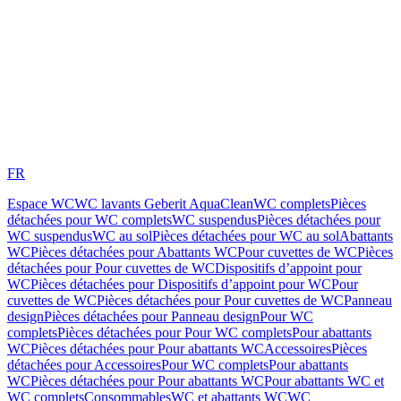
FR
Espace WC
WC lavants Geberit AquaClean
WC complets
Pièces
détachées pour WC complets
WC suspendus
Pièces détachées pour
WC suspendus
WC au sol
Pièces détachées pour WC au sol
Abattants
WC
Pièces détachées pour Abattants WC
Pour cuvettes de WC
Pièces
détachées pour Pour cuvettes de WC
Dispositifs d’appoint pour
WC
Pièces détachées pour Dispositifs d’appoint pour WC
Pour
cuvettes de WC
Pièces détachées pour Pour cuvettes de WC
Panneau
design
Pièces détachées pour Panneau design
Pour WC
complets
Pièces détachées pour Pour WC complets
Pour abattants
WC
Pièces détachées pour Pour abattants WC
Accessoires
Pièces
détachées pour Accessoires
Pour WC complets
Pour abattants
WC
Pièces détachées pour Pour abattants WC
Pour abattants WC et
WC complets
Consommables
WC et abattants WC
WC