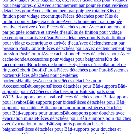
pour baignoires, d52
Avec actionnement par poignée rotative
Pièces
détachées pour Avec actionnement par poignée rotative
Kits de
finition pour vidage excentrique
Pièces détachées pour Kits de
finition pour vidage excentrique
Avec actionnement par poignée
rotative et arrivée d’eau
Pièces détachées pour Avec actionnement
par poignée rotative et arrivée d’eau
Kits de finition pour vidage
excentrique et arrivée d’eau
Pièces détachées pour Kits de finition
pour vidage excentrique et arrivée d’eau
Avec déclenchement par
pression PushControl
Pièces détachées pour Avec déclenchement par
pression PushControl
Avec cache-bonde
Pièces détachées pour Avec
cache-bonde
Accessoires pour vidages pour baignoires
Kits de
raccordement
Bouchons de bonde
Tés
Systèmes d’installation et de
rinçage
Geberit Duofix
Parois
Pièces détachées pour Parois
Systèmes
porteurs
Pièces détachées pour Systèmes
porteurs
Habillages
Accessoires
Pièces détachées pour
Accessoires
Bâti-supports
Pièces détachées pour Bâti-supports
Bâti-
supports pour WC
Pièces détachées pour Bâti-supports pour
WC
Bâti-supports pour lavabos
Pièces détachées pour Bâti-supports
pour lavabos
Bâti-supports pour bidets
Pièces détachées pour Bâti-
supports pour bidets
Bâti-supports pour urinoirs
Pièces détachées
pour Bâti-supports pour urinoirs
Bâti-supports pour douches avec
évacuation murale
Pièces détachées pour Bâti-supports pour douches
avec évacuation murale
Bâti-supports pour douches et
baignoires
Pièces détachées pour Bâti-supports pour douches et