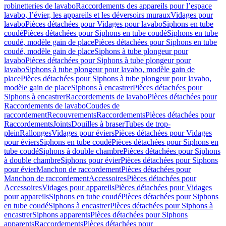
robinetteries de lavabo
Raccordements des appareils pour l’espace
lavabo, l’évier, les appareils et les déversoirs muraux
Vidages pour
lavabo
Pièces détachées pour Vidages pour lavabo
Siphons en tube
coudé
Pièces détachées pour Siphons en tube coudé
Siphons en tube
coudé, modèle gain de place
Pièces détachées pour Siphons en tube
coudé, modèle gain de place
Siphons à tube plongeur pour
lavabo
Pièces détachées pour Siphons à tube plongeur pour
lavabo
Siphons à tube plongeur pour lavabo, modèle gain de
place
Pièces détachées pour Siphons à tube plongeur pour lavabo,
modèle gain de place
Siphons à encastrer
Pièces détachées pour
Siphons à encastrer
Raccordements de lavabo
Pièces détachées pour
Raccordements de lavabo
Coudes de
raccordement
Recouvrements
Raccordements
Pièces détachées pour
Raccordements
Joints
Douilles à braser
Tubes de trop-
plein
Rallonges
Vidages pour éviers
Pièces détachées pour Vidages
pour éviers
Siphons en tube coudé
Pièces détachées pour Siphons en
tube coudé
Siphons à double chambre
Pièces détachées pour Siphons
à double chambre
Siphons pour évier
Pièces détachées pour Siphons
pour évier
Manchon de raccordement
Pièces détachées pour
Manchon de raccordement
Accessoires
Pièces détachées pour
Accessoires
Vidages pour appareils
Pièces détachées pour Vidages
pour appareils
Siphons en tube coudé
Pièces détachées pour Siphons
en tube coudé
Siphons à encastrer
Pièces détachées pour Siphons à
encastrer
Siphons apparents
Pièces détachées pour Siphons
apparents
Raccordements
Pièces détachées pour