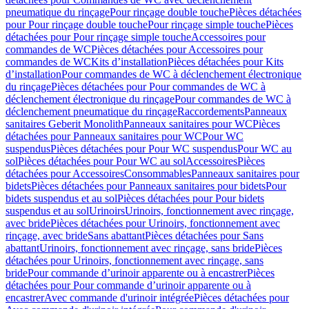
pneumatique du rinçage
Pour rinçage double touche
Pièces détachées
pour Pour rinçage double touche
Pour rinçage simple touche
Pièces
détachées pour Pour rinçage simple touche
Accessoires pour
commandes de WC
Pièces détachées pour Accessoires pour
commandes de WC
Kits d’installation
Pièces détachées pour Kits
d’installation
Pour commandes de WC à déclenchement électronique
du rinçage
Pièces détachées pour Pour commandes de WC à
déclenchement électronique du rinçage
Pour commandes de WC à
déclenchement pneumatique du rinçage
Raccordements
Panneaux
sanitaires Geberit Monolith
Panneaux sanitaires pour WC
Pièces
détachées pour Panneaux sanitaires pour WC
Pour WC
suspendus
Pièces détachées pour Pour WC suspendus
Pour WC au
sol
Pièces détachées pour Pour WC au sol
Accessoires
Pièces
détachées pour Accessoires
Consommables
Panneaux sanitaires pour
bidets
Pièces détachées pour Panneaux sanitaires pour bidets
Pour
bidets suspendus et au sol
Pièces détachées pour Pour bidets
suspendus et au sol
Urinoirs
Urinoirs, fonctionnement avec rinçage,
avec bride
Pièces détachées pour Urinoirs, fonctionnement avec
rinçage, avec bride
Sans abattant
Pièces détachées pour Sans
abattant
Urinoirs, fonctionnement avec rinçage, sans bride
Pièces
détachées pour Urinoirs, fonctionnement avec rinçage, sans
bride
Pour commande d’urinoir apparente ou à encastrer
Pièces
détachées pour Pour commande d’urinoir apparente ou à
encastrer
Avec commande d'urinoir intégrée
Pièces détachées pour