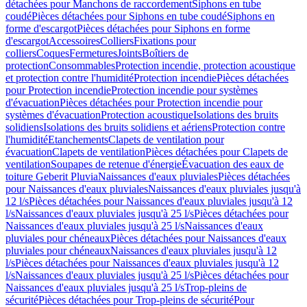
détachées pour Manchons de raccordement
Siphons en tube
coudé
Pièces détachées pour Siphons en tube coudé
Siphons en
forme d'escargot
Pièces détachées pour Siphons en forme
d'escargot
Accessoires
Colliers
Fixations pour
colliers
Coques
Fermetures
Joints
Boîtiers de
protection
Consommables
Protection incendie, protection acoustique
et protection contre l'humidité
Protection incendie
Pièces détachées
pour Protection incendie
Protection incendie pour systèmes
d'évacuation
Pièces détachées pour Protection incendie pour
systèmes d'évacuation
Protection acoustique
Isolations des bruits
solidiens
Isolations des bruits solidiens et aériens
Protection contre
l'humidité
Etanchements
Clapets de ventilation pour
évacuation
Clapets de ventilation
Pièces détachées pour Clapets de
ventilation
Soupapes de retenue d'énergie
Évacuation des eaux de
toiture Geberit Pluvia
Naissances d'eaux pluviales
Pièces détachées
pour Naissances d'eaux pluviales
Naissances d'eaux pluviales jusqu'à
12 l/s
Pièces détachées pour Naissances d'eaux pluviales jusqu'à 12
l/s
Naissances d'eaux pluviales jusqu'à 25 l/s
Pièces détachées pour
Naissances d'eaux pluviales jusqu'à 25 l/s
Naissances d'eaux
pluviales pour chéneaux
Pièces détachées pour Naissances d'eaux
pluviales pour chéneaux
Naissances d'eaux pluviales jusqu'à 12
l/s
Pièces détachées pour Naissances d'eaux pluviales jusqu'à 12
l/s
Naissances d'eaux pluviales jusqu'à 25 l/s
Pièces détachées pour
Naissances d'eaux pluviales jusqu'à 25 l/s
Trop-pleins de
sécurité
Pièces détachées pour Trop-pleins de sécurité
Pour