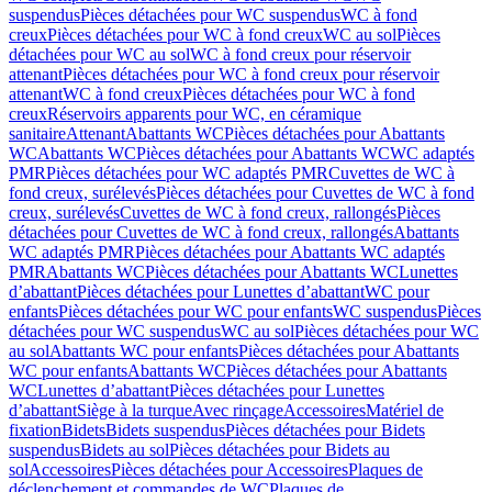
suspendus
Pièces détachées pour WC suspendus
WC à fond
creux
Pièces détachées pour WC à fond creux
WC au sol
Pièces
détachées pour WC au sol
WC à fond creux pour réservoir
attenant
Pièces détachées pour WC à fond creux pour réservoir
attenant
WC à fond creux
Pièces détachées pour WC à fond
creux
Réservoirs apparents pour WC, en céramique
sanitaire
Attenant
Abattants WC
Pièces détachées pour Abattants
WC
Abattants WC
Pièces détachées pour Abattants WC
WC adaptés
PMR
Pièces détachées pour WC adaptés PMR
Cuvettes de WC à
fond creux, surélevés
Pièces détachées pour Cuvettes de WC à fond
creux, surélevés
Cuvettes de WC à fond creux, rallongés
Pièces
détachées pour Cuvettes de WC à fond creux, rallongés
Abattants
WC adaptés PMR
Pièces détachées pour Abattants WC adaptés
PMR
Abattants WC
Pièces détachées pour Abattants WC
Lunettes
d’abattant
Pièces détachées pour Lunettes d’abattant
WC pour
enfants
Pièces détachées pour WC pour enfants
WC suspendus
Pièces
détachées pour WC suspendus
WC au sol
Pièces détachées pour WC
au sol
Abattants WC pour enfants
Pièces détachées pour Abattants
WC pour enfants
Abattants WC
Pièces détachées pour Abattants
WC
Lunettes d’abattant
Pièces détachées pour Lunettes
d’abattant
Siège à la turque
Avec rinçage
Accessoires
Matériel de
fixation
Bidets
Bidets suspendus
Pièces détachées pour Bidets
suspendus
Bidets au sol
Pièces détachées pour Bidets au
sol
Accessoires
Pièces détachées pour Accessoires
Plaques de
déclenchement et commandes de WC
Plaques de