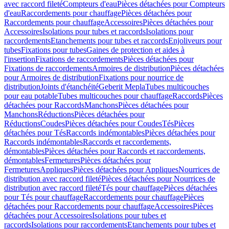
avec raccord fileté
Compteurs d'eau
Pièces détachées pour Compteurs
d'eau
Raccordements pour chauffage
Pièces détachées pour
Raccordements pour chauffage
Accessoires
Pièces détachées pour
Accessoires
Isolations pour tubes et raccords
Isolations pour
raccordements
Etanchements pour tubes et raccords
Enjoliveurs pour
tubes
Fixations pour tubes
Gaines de protection et aides à
l'insertion
Fixations de raccordements
Pièces détachées pour
Fixations de raccordements
Armoires de distribution
Pièces détachées
pour Armoires de distribution
Fixations pour nourrice de
distribution
Joints d'étanchéité
Geberit Mepla
Tubes multicouches
pour eau potable
Tubes multicouches pour chauffage
Raccords
Pièces
détachées pour Raccords
Manchons
Pièces détachées pour
Manchons
Réductions
Pièces détachées pour
Réductions
Coudes
Pièces détachées pour Coudes
Tés
Pièces
détachées pour Tés
Raccords indémontables
Pièces détachées pour
Raccords indémontables
Raccords et raccordements,
démontables
Pièces détachées pour Raccords et raccordements,
démontables
Fermetures
Pièces détachées pour
Fermetures
Appliques
Pièces détachées pour Appliques
Nourrices de
distribution avec raccord fileté
Pièces détachées pour Nourrices de
distribution avec raccord fileté
Tés pour chauffage
Pièces détachées
pour Tés pour chauffage
Raccordements pour chauffage
Pièces
détachées pour Raccordements pour chauffage
Accessoires
Pièces
détachées pour Accessoires
Isolations pour tubes et
raccords
Isolations pour raccordements
Etanchements pour tubes et