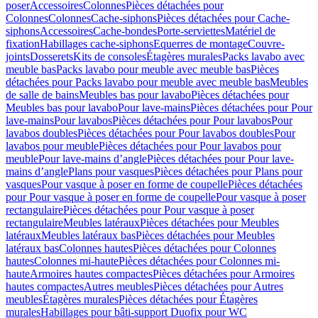
poser
Accessoires
Colonnes
Pièces détachées pour
Colonnes
Colonnes
Cache-siphons
Pièces détachées pour Cache-
siphons
Accessoires
Cache-bondes
Porte-serviettes
Matériel de
fixation
Habillages cache-siphons
Equerres de montage
Couvre-
joints
Dosserets
Kits de consoles
Étagères murales
Packs lavabo avec
meuble bas
Packs lavabo pour meuble avec meuble bas
Pièces
détachées pour Packs lavabo pour meuble avec meuble bas
Meubles
de salle de bains
Meubles bas pour lavabo
Pièces détachées pour
Meubles bas pour lavabo
Pour lave-mains
Pièces détachées pour Pour
lave-mains
Pour lavabos
Pièces détachées pour Pour lavabos
Pour
lavabos doubles
Pièces détachées pour Pour lavabos doubles
Pour
lavabos pour meuble
Pièces détachées pour Pour lavabos pour
meuble
Pour lave-mains d’angle
Pièces détachées pour Pour lave-
mains d’angle
Plans pour vasques
Pièces détachées pour Plans pour
vasques
Pour vasque à poser en forme de coupelle
Pièces détachées
pour Pour vasque à poser en forme de coupelle
Pour vasque à poser
rectangulaire
Pièces détachées pour Pour vasque à poser
rectangulaire
Meubles latéraux
Pièces détachées pour Meubles
latéraux
Meubles latéraux bas
Pièces détachées pour Meubles
latéraux bas
Colonnes hautes
Pièces détachées pour Colonnes
hautes
Colonnes mi-haute
Pièces détachées pour Colonnes mi-
haute
Armoires hautes compactes
Pièces détachées pour Armoires
hautes compactes
Autres meubles
Pièces détachées pour Autres
meubles
Étagères murales
Pièces détachées pour Étagères
murales
Habillages pour bâti-support Duofix pour WC