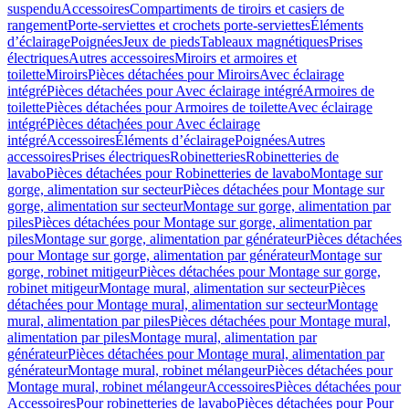
suspendu
Accessoires
Compartiments de tiroirs et casiers de
rangement
Porte-serviettes et crochets porte-serviettes
Éléments
d’éclairage
Poignées
Jeux de pieds
Tableaux magnétiques
Prises
électriques
Autres accessoires
Miroirs et armoires et
toilette
Miroirs
Pièces détachées pour Miroirs
Avec éclairage
intégré
Pièces détachées pour Avec éclairage intégré
Armoires de
toilette
Pièces détachées pour Armoires de toilette
Avec éclairage
intégré
Pièces détachées pour Avec éclairage
intégré
Accessoires
Éléments d’éclairage
Poignées
Autres
accessoires
Prises électriques
Robinetteries
Robinetteries de
lavabo
Pièces détachées pour Robinetteries de lavabo
Montage sur
gorge, alimentation sur secteur
Pièces détachées pour Montage sur
gorge, alimentation sur secteur
Montage sur gorge, alimentation par
piles
Pièces détachées pour Montage sur gorge, alimentation par
piles
Montage sur gorge, alimentation par générateur
Pièces détachées
pour Montage sur gorge, alimentation par générateur
Montage sur
gorge, robinet mitigeur
Pièces détachées pour Montage sur gorge,
robinet mitigeur
Montage mural, alimentation sur secteur
Pièces
détachées pour Montage mural, alimentation sur secteur
Montage
mural, alimentation par piles
Pièces détachées pour Montage mural,
alimentation par piles
Montage mural, alimentation par
générateur
Pièces détachées pour Montage mural, alimentation par
générateur
Montage mural, robinet mélangeur
Pièces détachées pour
Montage mural, robinet mélangeur
Accessoires
Pièces détachées pour
Accessoires
Pour robinetteries de lavabo
Pièces détachées pour Pour