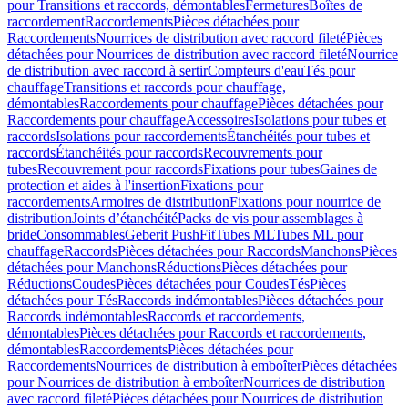
pour Transitions et raccords, démontables
Fermetures
Boîtes de
raccordement
Raccordements
Pièces détachées pour
Raccordements
Nourrices de distribution avec raccord fileté
Pièces
détachées pour Nourrices de distribution avec raccord fileté
Nourrice
de distribution avec raccord à sertir
Compteurs d'eau
Tés pour
chauffage
Transitions et raccords pour chauffage,
démontables
Raccordements pour chauffage
Pièces détachées pour
Raccordements pour chauffage
Accessoires
Isolations pour tubes et
raccords
Isolations pour raccordements
Étanchéités pour tubes et
raccords
Étanchéités pour raccords
Recouvrements pour
tubes
Recouvrement pour raccords
Fixations pour tubes
Gaines de
protection et aides à l'insertion
Fixations pour
raccordements
Armoires de distribution
Fixations pour nourrice de
distribution
Joints d’étanchéité
Packs de vis pour assemblages à
bride
Consommables
Geberit PushFit
Tubes ML
Tubes ML pour
chauffage
Raccords
Pièces détachées pour Raccords
Manchons
Pièces
détachées pour Manchons
Réductions
Pièces détachées pour
Réductions
Coudes
Pièces détachées pour Coudes
Tés
Pièces
détachées pour Tés
Raccords indémontables
Pièces détachées pour
Raccords indémontables
Raccords et raccordements,
démontables
Pièces détachées pour Raccords et raccordements,
démontables
Raccordements
Pièces détachées pour
Raccordements
Nourrices de distribution à emboîter
Pièces détachées
pour Nourrices de distribution à emboîter
Nourrices de distribution
avec raccord fileté
Pièces détachées pour Nourrices de distribution