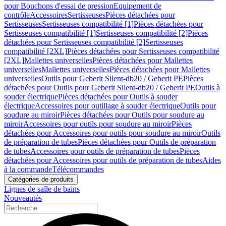
pour Bouchons d'essai de pression
Equipement de
contrôle
Accessoires
Sertisseuses
Pièces détachées pour
Sertisseuses
Sertisseuses compatibilité [1]
Pièces détachées pour
Sertisseuses compatibilité [1]
Sertisseuses compatibilité [2]
Pièces
détachées pour Sertisseuses compatibilité [2]
Sertisseuses
compatibilité [2XL]
Pièces détachées pour Sertisseuses compatibilité
[2XL]
Mallettes universelles
Pièces détachées pour Mallettes
universelles
Mallettes universelles
Pièces détachées pour Mallettes
universelles
Outils pour Geberit Silent-db20 / Geberit PE
Pièces
détachées pour Outils pour Geberit Silent-db20 / Geberit PE
Outils à
souder électrique
Pièces détachées pour Outils à souder
électrique
Accessoires pour outillage à souder électrique
Outils pour
soudure au miroir
Pièces détachées pour Outils pour soudure au
miroir
Accessoires pour outils pour soudure au miroir
Pièces
détachées pour Accessoires pour outils pour soudure au miroir
Outils
de préparation de tubes
Pièces détachées pour Outils de préparation
de tubes
Accessoires pour outils de préparation de tubes
Pièces
détachées pour Accessoires pour outils de préparation de tubes
Aides
à la commande
Télécommandes
Catégories de produits
Lignes de salle de bains
Nouveautés