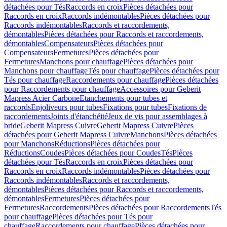
détachées pour Tés
Raccords en croix
Pièces détachées pour
Raccords en croix
Raccords indémontables
Pièces détachées pour
Raccords indémontables
Raccords et raccordements,
démontables
Pièces détachées pour Raccords et raccordements,
démontables
Compensateurs
Pièces détachées pour
Compensateurs
Fermetures
Pièces détachées pour
Fermetures
Manchons pour chauffage
Pièces détachées pour
Manchons pour chauffage
Tés pour chauffage
Pièces détachées pour
Tés pour chauffage
Raccordements pour chauffage
Pièces détachées
pour Raccordements pour chauffage
Accessoires pour Geberit
Mapress Acier Carbone
Etanchements pour tubes et
raccords
Enjoliveurs pour tubes
Fixations pour tubes
Fixations de
raccordements
Joints d'étanchéité
Jeux de vis pour assemblages à
bride
Geberit Mapress Cuivre
Geberit Mapress Cuivre
Pièces
détachées pour Geberit Mapress Cuivre
Manchons
Pièces détachées
pour Manchons
Réductions
Pièces détachées pour
Réductions
Coudes
Pièces détachées pour Coudes
Tés
Pièces
détachées pour Tés
Raccords en croix
Pièces détachées pour
Raccords en croix
Raccords indémontables
Pièces détachées pour
Raccords indémontables
Raccords et raccordements,
démontables
Pièces détachées pour Raccords et raccordements,
démontables
Fermetures
Pièces détachées pour
Fermetures
Raccordements
Pièces détachées pour Raccordements
Tés
pour chauffage
Pièces détachées pour Tés pour
chauffage
Raccordements pour chauffage
Pièces détachées pour