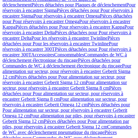
déclenchement
Pièces détachées pour Plaques de déclenchement
Pour
réservoirs à encastrer Sigma
Pièces détachées pour Pour réservoirs à
encastrer Sigma
Pour réservoirs à encastrer Omega
Pièces détachées
pour Pour réservoirs à encastrer Omega
Pour réservoirs à encastrer
Kappa
Pièces détachées pour Pour réservoirs à encastrer Kappa
Pour
réservoirs à encastrer Delta
Pièces détachées pour Pour réservoirs à
encastrer Delta
Pour les réservoirs à encastrer Twinline
Pièces
détachées pour Pour les réservoirs à encastrer Twinline
Pour
réservoirs à encastrer 300T
Pièces détachées pour Pour réservoirs à
encastrer 300T
Accessoires
Consommables
Commandes de WC à
déclenchement électronique du rinçage
Pièces détachées pour
Commandes de WC à déclenchement électronique du rinçage
Pour
alimentation sur secteur, pour réservoirs à encastrer Geberit Sigma
12 cm
Pièces détachées pour Pour alimentation sur secteur, pour
réservoirs à encastrer Geberit Sigma 12 cm
Pour alimentation sur
secteur, pour réservoirs à encastrer Geberit Sigma 8 cm
Pièces
détachées pour Pour alimentation sur secteur, pour réservoirs à
encastrer Geberit Sigma 8 cm
Pour alimentation sur secteur, pour
réservoirs à encastrer Geberit Omega 12 cm
Pièces détachées pour
Pour alimentation sur secteur, pour réservoirs à encastrer Geberit
Omega 12 cm
Pour alimentation par piles, pour réservoirs à encastrer
Geberit Sigma 12 cm
Pièces détachées pour Pour alimentation par
piles, pour réservoirs à encastrer Geberit Sigma 12 cm
Commandes
de WC avec déclenchement pneumatique du rinçage
Pièces
détachées pour Commandes de WC avec déclenchement