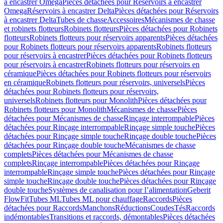
à encastrer Omega
Pièces détachées pour Réservoirs à encastrer
Omega
Réservoirs à encastrer Delta
Pièces détachées pour Réservoirs
à encastrer Delta
Tubes de chasse
Accessoires
Mécanismes de chasse
et robinets flotteurs
Robinets flotteurs
Pièces détachées pour Robinets
flotteurs
Robinets flotteurs pour réservoirs apparents
Pièces détachées
pour Robinets flotteurs pour réservoirs apparents
Robinets flotteurs
pour réservoirs à encastrer
Pièces détachées pour Robinets flotteurs
pour réservoirs à encastrer
Robinets flotteurs pour réservoirs en
céramique
Pièces détachées pour Robinets flotteurs pour réservoirs
en céramique
Robinets flotteurs pour réservoirs, universels
Pièces
détachées pour Robinets flotteurs pour réservoirs,
universels
Robinets flotteurs pour Monolith
Pièces détachées pour
Robinets flotteurs pour Monolith
Mécanismes de chasse
Pièces
détachées pour Mécanismes de chasse
Rinçage interrompable
Pièces
détachées pour Rinçage interrompable
Rinçage simple touche
Pièces
détachées pour Rinçage simple touche
Rinçage double touche
Pièces
détachées pour Rinçage double touche
Mécanismes de chasse
complets
Pièces détachées pour Mécanismes de chasse
complets
Rinçage interrompable
Pièces détachées pour Rinçage
interrompable
Rinçage simple touche
Pièces détachées pour Rinçage
simple touche
Rinçage double touche
Pièces détachées pour Rinçage
double touche
Systèmes de canalisation pour l’alimentation
Geberit
FlowFit
Tubes ML
Tubes ML pour chauffage
Raccords
Pièces
détachées pour Raccords
Manchons
Réductions
Coudes
Tés
Raccords
indémontables
Transitions et raccords, démontables
Pièces détachées