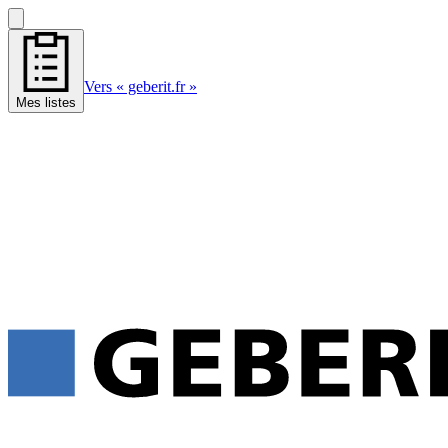
Vers « geberit.fr »
Mes listes