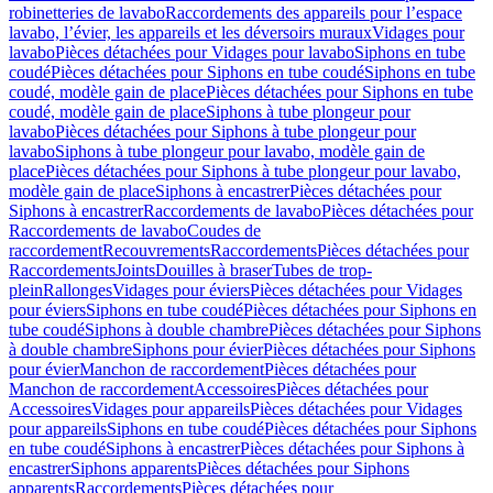
robinetteries de lavabo
Raccordements des appareils pour l’espace
lavabo, l’évier, les appareils et les déversoirs muraux
Vidages pour
lavabo
Pièces détachées pour Vidages pour lavabo
Siphons en tube
coudé
Pièces détachées pour Siphons en tube coudé
Siphons en tube
coudé, modèle gain de place
Pièces détachées pour Siphons en tube
coudé, modèle gain de place
Siphons à tube plongeur pour
lavabo
Pièces détachées pour Siphons à tube plongeur pour
lavabo
Siphons à tube plongeur pour lavabo, modèle gain de
place
Pièces détachées pour Siphons à tube plongeur pour lavabo,
modèle gain de place
Siphons à encastrer
Pièces détachées pour
Siphons à encastrer
Raccordements de lavabo
Pièces détachées pour
Raccordements de lavabo
Coudes de
raccordement
Recouvrements
Raccordements
Pièces détachées pour
Raccordements
Joints
Douilles à braser
Tubes de trop-
plein
Rallonges
Vidages pour éviers
Pièces détachées pour Vidages
pour éviers
Siphons en tube coudé
Pièces détachées pour Siphons en
tube coudé
Siphons à double chambre
Pièces détachées pour Siphons
à double chambre
Siphons pour évier
Pièces détachées pour Siphons
pour évier
Manchon de raccordement
Pièces détachées pour
Manchon de raccordement
Accessoires
Pièces détachées pour
Accessoires
Vidages pour appareils
Pièces détachées pour Vidages
pour appareils
Siphons en tube coudé
Pièces détachées pour Siphons
en tube coudé
Siphons à encastrer
Pièces détachées pour Siphons à
encastrer
Siphons apparents
Pièces détachées pour Siphons
apparents
Raccordements
Pièces détachées pour