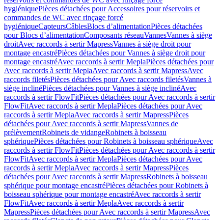
hygiénique
Pièces détachées pour Accessoires pour réservoirs et
commandes de WC avec rinçage forcé
hygiénique
Capteurs
Câbles
Blocs d’alimentation
Pièces détachées
pour Blocs d’alimentation
Composants réseau
Vannes
Vannes à siège
droit
Avec raccords à sertir Mapress
Vannes à siège droit pour
montage encastré
Pièces détachées pour Vannes à siège droit pour
montage encastré
Avec raccords à sertir Mepla
Pièces détachées pour
Avec raccords à sertir Mepla
Avec raccords à sertir Mapress
Avec
raccords filetés
Pièces détachées pour Avec raccords filetés
Vannes à
siège incliné
Pièces détachées pour Vannes à siège incliné
Avec
raccords à sertir FlowFit
Pièces détachées pour Avec raccords à sertir
FlowFit
Avec raccords à sertir Mepla
Pièces détachées pour Avec
raccords à sertir Mepla
Avec raccords à sertir Mapress
Pièces
détachées pour Avec raccords à sertir Mapress
Vannes de
prélèvement
Robinets de vidange
Robinets à boisseau
sphérique
Pièces détachées pour Robinets à boisseau sphérique
Avec
raccords à sertir FlowFit
Pièces détachées pour Avec raccords à sertir
FlowFit
Avec raccords à sertir Mepla
Pièces détachées pour Avec
raccords à sertir Mepla
Avec raccords à sertir Mapress
Pièces
détachées pour Avec raccords à sertir Mapress
Robinets à boisseau
sphérique pour montage encastré
Pièces détachées pour Robinets à
boisseau sphérique pour montage encastré
Avec raccords à sertir
FlowFit
Avec raccords à sertir Mepla
Avec raccords à sertir
Mapress
Pièces détachées pour Avec raccords à sertir Mapress
Avec