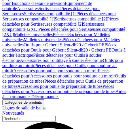
pour Bouchons d'essai de pression
Equipement de
contrôle
Accessoires
Sertisseuses
Pièces détachées pour
Sertisseuses
Sertisseuses compatibilité [1]
Pièces détachées pour
Sertisseuses compatibilité [1]
Sertisseuses compatibilité [2]
Pièces
détachées pour Sertisseuses compatibilité [2]
Sertisseuses
compatibilité [2XL]
Pièces détachées pour Sertisseuses compatibilité
[2XL]
Mallettes universelles
Pièces détachées pour Mallettes
universelles
Mallettes universelles
Pièces détachées pour Mallettes
universelles
Outils pour Geberit Silent-db20 / Geberit PE
Pièces
détachées pour Outils pour Geberit Silent-db20 / Geberit PE
Outils à
souder électrique
Pièces détachées pour Outils à souder
électrique
Accessoires pour outillage à souder électrique
Outils pour
soudure au miroir
Pièces détachées pour Outils pour soudure au
miroir
Accessoires pour outils pour soudure au miroir
Pièces
détachées pour Accessoires pour outils pour soudure au miroir
Outils
de préparation de tubes
Pièces détachées pour Outils de préparation
de tubes
Accessoires pour outils de préparation de tubes
Pièces
détachées pour Accessoires pour outils de préparation de tubes
Aides
à la commande
Télécommandes
Catégories de produits
Lignes de salle de bains
Nouveautés