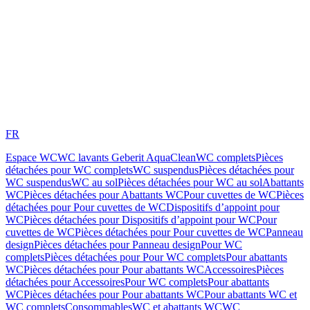
FR
Espace WC
WC lavants Geberit AquaClean
WC complets
Pièces
détachées pour WC complets
WC suspendus
Pièces détachées pour
WC suspendus
WC au sol
Pièces détachées pour WC au sol
Abattants
WC
Pièces détachées pour Abattants WC
Pour cuvettes de WC
Pièces
détachées pour Pour cuvettes de WC
Dispositifs d’appoint pour
WC
Pièces détachées pour Dispositifs d’appoint pour WC
Pour
cuvettes de WC
Pièces détachées pour Pour cuvettes de WC
Panneau
design
Pièces détachées pour Panneau design
Pour WC
complets
Pièces détachées pour Pour WC complets
Pour abattants
WC
Pièces détachées pour Pour abattants WC
Accessoires
Pièces
détachées pour Accessoires
Pour WC complets
Pour abattants
WC
Pièces détachées pour Pour abattants WC
Pour abattants WC et
WC complets
Consommables
WC et abattants WC
WC