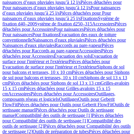
naissances d’eaux pluviales jusqu’à 12 l/s
Pièces détachées pour
Pour naissances d’eaux pluviales jusqu’à 12 l/s
Pour naissances
d’eaux pluviales jusqu’à 25 l/s
Pièces détachées pour Pour
naissances d’eaux pluviales jusqu’à 25 l/s
Fixations
Système de
fixation d40–200
Système de fixation d250–315
Accessoires
Pièces
détachées pour Accessoires
Pour naissances
Pièces détachées pour
Pour naissances
Pour fixations
Évacuation des eaux de toiture
conventionnelle
Naissances d'eaux pluviales
Pièces détachées pour
Naissances d'eaux pluviales
Raccords au pare-vapeur
Pièces
détachées pour Raccords au pare-vapeur
Accessoires
Pièces
détachées pour Accessoires
Évacuation des sols
Evacuation de
surface pour l'intérieur et l'extérieur
Pièces détachées pour
Evacuation de surface pour l'intérieur et l'extérieur
Siphons de sol
pour balcons et terrasses, 10 x 10 cm
Pièces détachées pour Siphons
de sol pour balcons et terrasses, 10 x 10 cm
Siphons de sol 13 x 13
cm
Pièces détachées pour Siphons de sol 13 x 13 cm
Grilles-avaloirs
15 x 15 cm
Pièces détachées pour Grilles-avaloirs 15 x 15
cm
Accessoires
Pièces détachées pour Accessoires
Outillages,
composants réseau et logiciels
Outillages
Outils pour Geberit
FlowFit
Pièces détachées pour Outils pour Geberit FlowFit
Outils de
sertissage manuel
Pièces détachées pour Outils de sertissage
manuel
Compatibilité des outils de sertissage [1]
Pièces détachées
pour Compatibilité des outils de sertissage [1]
Compatibilité des
outils de sertissage [2]
Pièces détachées pour Compatibilité des outils
de sertissage [2]
Outils de préparation de tubes
Pièces détachées pour