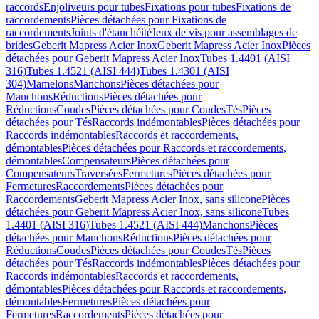
raccords
Enjoliveurs pour tubes
Fixations pour tubes
Fixations de
raccordements
Pièces détachées pour Fixations de
raccordements
Joints d'étanchéité
Jeux de vis pour assemblages de
brides
Geberit Mapress Acier Inox
Geberit Mapress Acier Inox
Pièces
détachées pour Geberit Mapress Acier Inox
Tubes 1.4401 (AISI
316)
Tubes 1.4521 (AISI 444)
Tubes 1.4301 (AISI
304)
Mamelons
Manchons
Pièces détachées pour
Manchons
Réductions
Pièces détachées pour
Réductions
Coudes
Pièces détachées pour Coudes
Tés
Pièces
détachées pour Tés
Raccords indémontables
Pièces détachées pour
Raccords indémontables
Raccords et raccordements,
démontables
Pièces détachées pour Raccords et raccordements,
démontables
Compensateurs
Pièces détachées pour
Compensateurs
Traversées
Fermetures
Pièces détachées pour
Fermetures
Raccordements
Pièces détachées pour
Raccordements
Geberit Mapress Acier Inox, sans silicone
Pièces
détachées pour Geberit Mapress Acier Inox, sans silicone
Tubes
1.4401 (AISI 316)
Tubes 1.4521 (AISI 444)
Manchons
Pièces
détachées pour Manchons
Réductions
Pièces détachées pour
Réductions
Coudes
Pièces détachées pour Coudes
Tés
Pièces
détachées pour Tés
Raccords indémontables
Pièces détachées pour
Raccords indémontables
Raccords et raccordements,
démontables
Pièces détachées pour Raccords et raccordements,
démontables
Fermetures
Pièces détachées pour
Fermetures
Raccordements
Pièces détachées pour