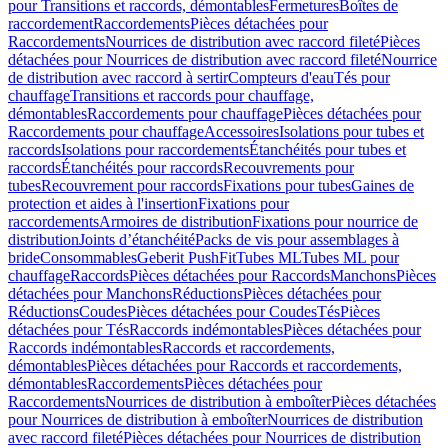
pour Transitions et raccords, démontables
Fermetures
Boîtes de
raccordement
Raccordements
Pièces détachées pour
Raccordements
Nourrices de distribution avec raccord fileté
Pièces
détachées pour Nourrices de distribution avec raccord fileté
Nourrice
de distribution avec raccord à sertir
Compteurs d'eau
Tés pour
chauffage
Transitions et raccords pour chauffage,
démontables
Raccordements pour chauffage
Pièces détachées pour
Raccordements pour chauffage
Accessoires
Isolations pour tubes et
raccords
Isolations pour raccordements
Étanchéités pour tubes et
raccords
Étanchéités pour raccords
Recouvrements pour
tubes
Recouvrement pour raccords
Fixations pour tubes
Gaines de
protection et aides à l'insertion
Fixations pour
raccordements
Armoires de distribution
Fixations pour nourrice de
distribution
Joints d’étanchéité
Packs de vis pour assemblages à
bride
Consommables
Geberit PushFit
Tubes ML
Tubes ML pour
chauffage
Raccords
Pièces détachées pour Raccords
Manchons
Pièces
détachées pour Manchons
Réductions
Pièces détachées pour
Réductions
Coudes
Pièces détachées pour Coudes
Tés
Pièces
détachées pour Tés
Raccords indémontables
Pièces détachées pour
Raccords indémontables
Raccords et raccordements,
démontables
Pièces détachées pour Raccords et raccordements,
démontables
Raccordements
Pièces détachées pour
Raccordements
Nourrices de distribution à emboîter
Pièces détachées
pour Nourrices de distribution à emboîter
Nourrices de distribution
avec raccord fileté
Pièces détachées pour Nourrices de distribution