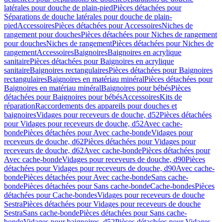
latérales pour douche de plain-pied
Pièces détachées pour
Séparations de douche latérales pour douche de plain-
pied
Accessoires
Pièces détachées pour Accessoires
Niches de
rangement pour douches
Pièces détachées pour Niches de rangement
pour douches
Niches de rangement
Pièces détachées pour Niches de
rangement
Accessoires
Baignoires
Baignoires en acrylique
sanitaire
Pièces détachées pour Baignoires en acrylique
sanitaire
Baignoires rectangulaires
Pièces détachées pour Baignoires
rectangulaires
Baignoires en matériau minéral
Pièces détachées pour
Baignoires en matériau minéral
Baignoires pour bébés
Pièces
détachées pour Baignoires pour bébés
Accessoires
Kits de
réparation
Raccordements des appareils pour douches et
baignoires
Vidages pour receveurs de douche, d52
Pièces détachées
pour Vidages pour receveurs de douche, d52
Avec cache-
bonde
Pièces détachées pour Avec cache-bonde
Vidages pour
receveurs de douche, d62
Pièces détachées pour Vidages pour
receveurs de douche, d62
Avec cache-bonde
Pièces détachées pour
Avec cache-bonde
Vidages pour receveurs de douche, d90
Pièces
détachées pour Vidages pour receveurs de douche, d90
Avec cache-
bonde
Pièces détachées pour Avec cache-bonde
Sans cache-
bonde
Pièces détachées pour Sans cache-bonde
Cache-bondes
Pièces
détachées pour Cache-bondes
Vidages pour receveurs de douche
Sestra
Pièces détachées pour Vidages pour receveurs de douche
Sestra
Sans cache-bonde
Pièces détachées pour Sans cache-
bonde
Vidages pour baignoires, d52
Pièces détachées pour Vidages