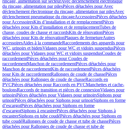
rinçage, alimentation sur secteur
Avec déclenchement électronique
du rinçage, alimentation par piles
Pièces détachées pour Avec
déclenchement électronique du rinçage, alimentation par piles
Avec
déclenchement pneumatique du rinçage
Accessoires
Pièces détachées
pour Accessoires
Kits d’installation et de remplacement
Pièces
détachées pour Kits d’installation et de remplacement
Tubes de
chasse, coudes de chasse et raccords
Kits de rénovation
Pièces
détachées pour Kits de rénovation
Plaques de fermeture
Autres
accessoires
Aides à la commande
Raccordements des appareils pour
WC, urinoirs et bidets
Vidages pour WC et vidoirs suspendus
Pièces
détachées pour Vidages pour WC et vidoirs suspendus
Coudes de
raccordement
Pièces détachées pour Coudes de
raccordement
Manchon de raccordement
Pièces détachées pour
Manchon de raccordement
Kits de raccordement
Pièces détachées
pour Kits de raccordement
Rallonges de coude de chasse
Pièces
détachées pour Rallonges de coude de chasse
Raccords en
PVC
Pièces détachées pour Raccords en PVC
Manchettes et cache-
boulons
Raccords de transition et pièces de connexion
Vidages pour
urinoirs
Pièces détachées pour Vidages pour urinoirs
Siphons pour
urinoir
Pièces détachées pour Siphons pour urinoir
Siphons en forme
d’escargot
Pièces détachées pour Siphons en forme
d’escargot
Siphons à encastrer
Pièces détachées pour Siphons à
encastrer
Siphons en tube coudé
Pièces détachées pour Siphons en
tube coudé
Rallonges de coude de chasse et tube de chasse
Pièces
détachées pour Rallonges de coude de chasse et tube de