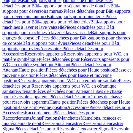
baignoires
Bâti-supports pour séparations de douches
Pièces
détachées pour Bâti-supports pour séparations de douches
Bâti-
supports pour déversoirs muraux
Pièces détachées pour Bâti-supports
pour déversoirs muraux
Bâti-supports pour robinetteries
Pièces
détachées pour Bâti-supports pour robinetteries
Bâti-supports pour
machines à laver et lave-vaisselle
Pièces détachées pour Bâti-
supports pour machines à laver et lave-vaisselle
Bâti-supports pour
charges de console
Pièces détachées pour Bâti-supports pour charges
de console
Bâti-supports pour éviers
Pièces détachées pour Bâti-
supports pour éviers
Accessoires
Pièces détachées pour
Accessoires
Réservoirs apparents
Réservoirs apparents pour WC, en
matière synthétique
Pièces détachées pour Réservoirs apparents pour
WC, en matière synthétique
Attenant
Pièces détachées pour
Attenant
Haute position
Pièces détachées pour Haute position
Basse et
moyenne position
Pièces détachées pour Basse et moyenne
position
Réservoirs apparents pour WC, en céramique sanitaire
Pièces
détachées pour Réservoirs apparents pour WC, en céramique
sanitaire
Attenant
Pièces détachées pour Attenant
Tubes de chasse
pour réservoirs apparents
Pièces détachées pour Tubes de chasse
pour réservoirs apparents
Haute position
Pièces détachées pour Haute
position
Basse et moyenne position
Accessoires
Pièces détachées pour
Accessoires
Raccordements
Pièces détachées pour
Raccordements
Joints
Fixations
Manchettes
Mamelons, rosaces et
modérateurs de débit
Réservoirs à encastrer
Réservoirs à encastrer
Sigma
Pièces détachées pour Réservoirs à encastrer Sigma
Réservoirs