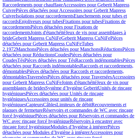
Raccordements pour chauffage
Accessoires pour Geberit Mapress
Cuivre
Pièces détachées pour Accessoires pour Geberit Mapress
Cuivre
Isolations pour raccordements
Etanchements pour tubes et
raccords
Enjoliveurs pour tubes
Fixations pour tubes
Fixations de
raccordements
Pièces détachées pour Fixations de
raccordements
Joints d'étanchéité
Jeux de vis pour assemblages à
bride
Geberit Mapress CuNiFe
Geberit Mapress CuNiFe
Pièces
détachées pour Geberit Mapress CuNiFe
Tubes
2.1972
Manchons
Pièces détachées pour Manchons
Réductions
Pièces
détachées pour Réductions
Coudes
Pièces détachées pour
Coudes
Tés
Pièces détachées pour Tés
Raccords indémontables
Pièces
détachées pour Raccords indémontables
Raccords et raccordements,
démontables
Pièces détachées pour Raccords et raccordements,
démontables
Traversées
Pièces détachées pour Traversées
Accessoires
pour Geberit Mapress CuNiFe
Joints d'étanchéité
Jeux de vis pour
assemblages de brides
Système d’hygiène Geberit
Unités de rinçage
hygiéniques
Pièces détachées pour Unités de rinçage
hygiéniques
Accessoires pour unités de rinçage
hygiéniques
Capteurs
Câbles
Limiteurs de débit
Recouvrements et
plaques de fermeture
Réservoirs et commandes de WC avec rinçage
forcé hygiénique
Pièces détachées pour Réservoirs et commandes de
WC avec rinçage forcé hygiénique
Réservoirs à encastrer avec
rinçage forcé hygiénique
Modules d’hygiène à intégrer
Pièces
détachées pour Modules d’hygiène à intégrer
Accessoires pour
réservoirs et commandes de WC avec rinçage forcé