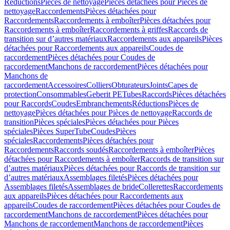
Réductions
Pièces de nettoyage
Pièces détachées pour Pièces de
nettoyage
Raccordements
Pièces détachées pour
Raccordements
Raccordements à emboîter
Pièces détachées pour
Raccordements à emboîter
Raccordements à griffes
Raccords de
transition sur d’autres matériaux
Raccordements aux appareils
Pièces
détachées pour Raccordements aux appareils
Coudes de
raccordement
Pièces détachées pour Coudes de
raccordement
Manchons de raccordement
Pièces détachées pour
Manchons de
raccordement
Accessoires
Colliers
Obturateurs
Joints
Capes de
protection
Consommables
Geberit PE
Tubes
Raccords
Pièces détachées
pour Raccords
Coudes
Embranchements
Réductions
Pièces de
nettoyage
Pièces détachées pour Pièces de nettoyage
Raccords de
transition
Pièces spéciales
Pièces détachées pour Pièces
spéciales
Pièces SuperTube
Coudes
Pièces
spéciales
Raccordements
Pièces détachées pour
Raccordements
Raccords soudés
Raccordements à emboîter
Pièces
détachées pour Raccordements à emboîter
Raccords de transition sur
d’autres matériaux
Pièces détachées pour Raccords de transition sur
d’autres matériaux
Assemblages filetés
Pièces détachées pour
Assemblages filetés
Assemblages de bride
Collerettes
Raccordements
aux appareils
Pièces détachées pour Raccordements aux
appareils
Coudes de raccordement
Pièces détachées pour Coudes de
raccordement
Manchons de raccordement
Pièces détachées pour
Manchons de raccordement
Manchons de raccordement
Pièces