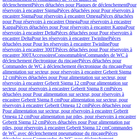
déclenchement
Pièces détachées pour Plaques de déclenchement
Pour
réservoirs à encastrer Sigma
Pièces détachées pour Pour réservoirs à
encastrer Sigma
Pour réservoirs à encastrer Omega
Pièces détachées
pour Pour réservoirs à encastrer Omega
Pour réservoirs à encastrer
Kappa
Pièces détachées pour Pour réservoirs à encastrer Kappa
Pour
réservoirs à encastrer Delta
Pièces détachées pour Pour réservoirs à
encastrer Delta
Pour les réservoirs à encastrer Twinline
Pièces
détachées pour Pour les réservoirs à encastrer Twinline
Pour
réservoirs à encastrer 300T
Pièces détachées pour Pour réservoirs à
encastrer 300T
Accessoires
Consommables
Commandes de WC à
déclenchement électronique du rinçage
Pièces détachées pour
Commandes de WC à déclenchement électronique du rinçage
Pour
alimentation sur secteur, pour réservoirs à encastrer Geberit Sigma
12 cm
Pièces détachées pour Pour alimentation sur secteur, pour
réservoirs à encastrer Geberit Sigma 12 cm
Pour alimentation sur
secteur, pour réservoirs à encastrer Geberit Sigma 8 cm
Pièces
détachées pour Pour alimentation sur secteur, pour réservoirs à
encastrer Geberit Sigma 8 cm
Pour alimentation sur secteur, pour
réservoirs à encastrer Geberit Omega 12 cm
Pièces détachées pour
Pour alimentation sur secteur, pour réservoirs à encastrer Geberit
Omega 12 cm
Pour alimentation par piles, pour réservoirs à encastrer
Geberit Sigma 12 cm
Pièces détachées pour Pour alimentation par
piles, pour réservoirs à encastrer Geberit Sigma 12 cm
Commandes
de WC avec déclenchement pneumatique du rinçage
Pièces
détachées pour Commandes de WC avec déclenchement