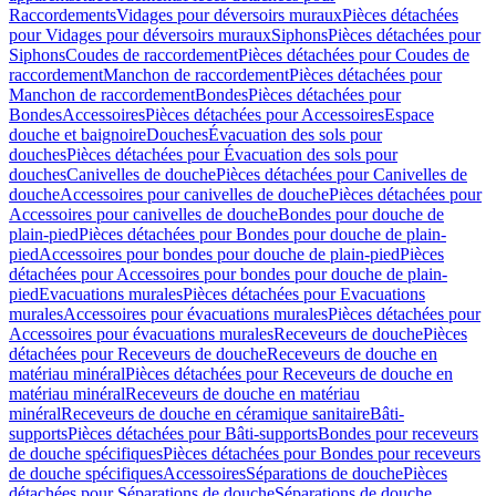
Raccordements
Vidages pour déversoirs muraux
Pièces détachées
pour Vidages pour déversoirs muraux
Siphons
Pièces détachées pour
Siphons
Coudes de raccordement
Pièces détachées pour Coudes de
raccordement
Manchon de raccordement
Pièces détachées pour
Manchon de raccordement
Bondes
Pièces détachées pour
Bondes
Accessoires
Pièces détachées pour Accessoires
Espace
douche et baignoire
Douches
Évacuation des sols pour
douches
Pièces détachées pour Évacuation des sols pour
douches
Canivelles de douche
Pièces détachées pour Canivelles de
douche
Accessoires pour canivelles de douche
Pièces détachées pour
Accessoires pour canivelles de douche
Bondes pour douche de
plain-pied
Pièces détachées pour Bondes pour douche de plain-
pied
Accessoires pour bondes pour douche de plain-pied
Pièces
détachées pour Accessoires pour bondes pour douche de plain-
pied
Evacuations murales
Pièces détachées pour Evacuations
murales
Accessoires pour évacuations murales
Pièces détachées pour
Accessoires pour évacuations murales
Receveurs de douche
Pièces
détachées pour Receveurs de douche
Receveurs de douche en
matériau minéral
Pièces détachées pour Receveurs de douche en
matériau minéral
Receveurs de douche en matériau
minéral
Receveurs de douche en céramique sanitaire
Bâti-
supports
Pièces détachées pour Bâti-supports
Bondes pour receveurs
de douche spécifiques
Pièces détachées pour Bondes pour receveurs
de douche spécifiques
Accessoires
Séparations de douche
Pièces
détachées pour Séparations de douche
Séparations de douche