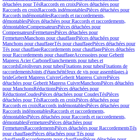
détachées pour Tés
Raccords en croix
Pièces détachées pour
Raccords en croix
Raccords indémontables
Pièces détachées pour
Raccords indémontables
Raccords et raccordements,
démontables
Pièces détachées pour Raccords et raccordements,
démontables
Compensateurs
Pièces détachées pour
Compensateurs
Fermetures
Pièces détachées pour
Fermetures
Manchons pour chauffage
Pièces détachées pour
Manchons pour chauffage
Tés pour chauffage
Pièces détachées pour
Tés pour chauffage
Raccordements pour chauffage
Pièces détachées
pour Raccordements pour chauffage
Accessoires pour Geberit
Mapress Acier Carbone
Etanchements pour tubes et
raccords
Enjoliveurs pour tubes
Fixations pour tubes
Fixations de
raccordements
Joints d'étanchéité
Jeux de vis pour assemblages à
bride
Geberit Mapress Cuivre
Geberit Mapress Cuivre
Pièces
détachées pour Geberit Mapress Cuivre
Manchons
Pièces détachées
pour Manchons
Réductions
Pièces détachées pour
Réductions
Coudes
Pièces détachées pour Coudes
Tés
Pièces
détachées pour Tés
Raccords en croix
Pièces détachées pour
Raccords en croix
Raccords indémontables
Pièces détachées pour
Raccords indémontables
Raccords et raccordements,
démontables
Pièces détachées pour Raccords et raccordements,
démontables
Fermetures
Pièces détachées pour
Fermetures
Raccordements
Pièces détachées pour Raccordements
Tés
pour chauffage
Pièces détachées pour Tés pour
chauffage
Raccordements pour chauffage
Pièces détachées pour