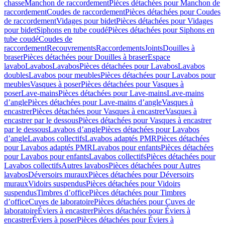
chasse
Manchon de raccordement
Pièces détachées pour Manchon de
raccordement
Coudes de raccordement
Pièces détachées pour Coudes
de raccordement
Vidages pour bidet
Pièces détachées pour Vidages
pour bidet
Siphons en tube coudé
Pièces détachées pour Siphons en
tube coudé
Coudes de
raccordement
Recouvrements
Raccordements
Joints
Douilles à
braser
Pièces détachées pour Douilles à braser
Espace
lavabo
Lavabos
Lavabos
Pièces détachées pour Lavabos
Lavabos
doubles
Lavabos pour meubles
Pièces détachées pour Lavabos pour
meubles
Vasques à poser
Pièces détachées pour Vasques à
poser
Lave-mains
Pièces détachées pour Lave-mains
Lave-mains
d’angle
Pièces détachées pour Lave-mains d’angle
Vasques à
encastrer
Pièces détachées pour Vasques à encastrer
Vasques à
encastrer par le dessous
Pièces détachées pour Vasques à encastrer
par le dessous
Lavabos d’angle
Pièces détachées pour Lavabos
d’angle
Lavabos collectifs
Lavabos adaptés PMR
Pièces détachées
pour Lavabos adaptés PMR
Lavabos pour enfants
Pièces détachées
pour Lavabos pour enfants
Lavabos collectifs
Pièces détachées pour
Lavabos collectifs
Autres lavabos
Pièces détachées pour Autres
lavabos
Déversoirs muraux
Pièces détachées pour Déversoirs
muraux
Vidoirs suspendus
Pièces détachées pour Vidoirs
suspendus
Timbres dʼoffice
Pièces détachées pour Timbres
dʼoffice
Cuves de laboratoire
Pièces détachées pour Cuves de
laboratoire
Éviers à encastrer
Pièces détachées pour Éviers à
encastrer
Éviers à poser
Pièces détachées pour Éviers à