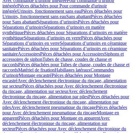
Avec commande d'urinoir intégrée
Pour commande d'urinoir
intégrée
Pièces détachées pour Pour commande d'urinoir
intégrée
Urinoirs, fonctionnement sans eau
Pièces détachées pour
Urinoirs, fonctionnement sans eau
Sans abattant
Pièces détachées
pour Sans abattant
Séparations d’urinoirs
Pièces détachées pour
Séparations d’urinoirs
Séparations d’urinoirs en matière
synthétique
Pièces détachées pour Séparations d’urinoirs en matière
synthétique
Séparations d’urinoirs en verre
Pièces détachées pour
Séparations d’urinoirs en verre
Séparations d’urinoirs en céramique
sanitaire
Pièces détachées pour Séparations d’urinoirs en céramique
sanitaire
Accessoires
Pièces détachées pour Accessoires
Siphons et
accessoires de siphon
Tubes de chasse, coudes de chasse et
raccords
Pièces détachées pour Tubes de chasse, coudes de chasse et
raccords
Matériel de fixation
Habillages latéraux
Commandes
dʼurinoir
Montage encastré
Pièces détachées pour Montage
encastré
Avec déclenchement électronique du rinçage, alimentation
sur secteur
Pièces détachées pour Avec déclenchement électronique
du rinçage, alimentation sur secteur
Avec déclenchement
électronique du rinçage, alimentation par piles
Pièces détachées pour
Avec déclenchement électronique du rinçage, alimentation par
piles
Avec déclenchement pneumatique du rinçage
Pièces détachées
pour Avec déclenchement pneumatique du rinçage
Montage en
apparent
Pièces détachées pour Montage en apparent
Avec
déclenchement électronique du rinçage, alimentation sur
secteur
Pièces détachées pour Avec déclenchement électronique du