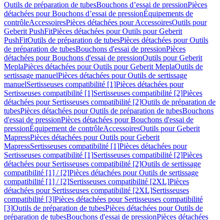
Outils de préparation de tubes
Bouchons d’essai de pression
Pièces
détachées pour Bouchons d’essai de pression
Équipements de
contrôle
Accessoires
Pièces détachées pour Accessoires
Outils pour
Geberit PushFit
Pièces détachées pour Outils pour Geberit
PushFit
Outils de préparation de tubes
Pièces détachées pour Outils
de préparation de tubes
Bouchons d'essai de pression
Pièces
détachées pour Bouchons d'essai de pression
Outils pour Geberit
Mepla
Pièces détachées pour Outils pour Geberit Mepla
Outils de
sertissage manuel
Pièces détachées pour Outils de sertissage
manuel
Sertisseuses compatibilité [1]
Pièces détachées pour
Sertisseuses compatibilité [1]
Sertisseuses compatibilité [2]
Pièces
détachées pour Sertisseuses compatibilité [2]
Outils de préparation de
tubes
Pièces détachées pour Outils de préparation de tubes
Bouchons
d'essai de pression
Pièces détachées pour Bouchons d'essai de
pression
Équipement de contrôle
Accessoires
Outils pour Geberit
Mapress
Pièces détachées pour Outils pour Geberit
Mapress
Sertisseuses compatibilité [1]
Pièces détachées pour
Sertisseuses compatibilité [1]
Sertisseuses compatibilité [2]
Pièces
détachées pour Sertisseuses compatibilité [2]
Outils de sertissage
compatibilité [1] / [2]
Pièces détachées pour Outils de sertissage
compatibilité [1] / [2]
Sertisseuses compatibilité [2XL]
Pièces
détachées pour Sertisseuses compatibilité [2XL]
Sertisseuses
compatibilité [3]
Pièces détachées pour Sertisseuses compatibilité
[3]
Outils de préparation de tubes
Pièces détachées pour Outils de
préparation de tubes
Bouchons d'essai de pression
Pièces détachées