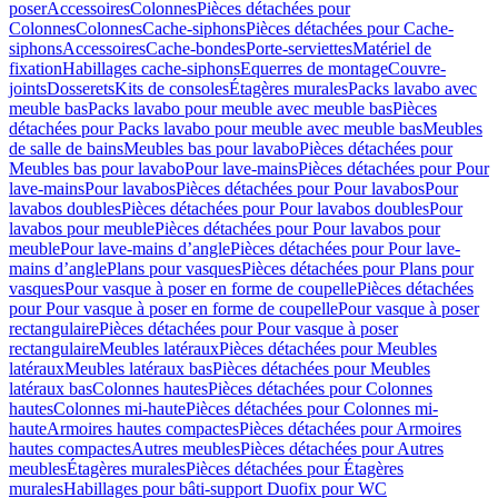
poser
Accessoires
Colonnes
Pièces détachées pour
Colonnes
Colonnes
Cache-siphons
Pièces détachées pour Cache-
siphons
Accessoires
Cache-bondes
Porte-serviettes
Matériel de
fixation
Habillages cache-siphons
Equerres de montage
Couvre-
joints
Dosserets
Kits de consoles
Étagères murales
Packs lavabo avec
meuble bas
Packs lavabo pour meuble avec meuble bas
Pièces
détachées pour Packs lavabo pour meuble avec meuble bas
Meubles
de salle de bains
Meubles bas pour lavabo
Pièces détachées pour
Meubles bas pour lavabo
Pour lave-mains
Pièces détachées pour Pour
lave-mains
Pour lavabos
Pièces détachées pour Pour lavabos
Pour
lavabos doubles
Pièces détachées pour Pour lavabos doubles
Pour
lavabos pour meuble
Pièces détachées pour Pour lavabos pour
meuble
Pour lave-mains d’angle
Pièces détachées pour Pour lave-
mains d’angle
Plans pour vasques
Pièces détachées pour Plans pour
vasques
Pour vasque à poser en forme de coupelle
Pièces détachées
pour Pour vasque à poser en forme de coupelle
Pour vasque à poser
rectangulaire
Pièces détachées pour Pour vasque à poser
rectangulaire
Meubles latéraux
Pièces détachées pour Meubles
latéraux
Meubles latéraux bas
Pièces détachées pour Meubles
latéraux bas
Colonnes hautes
Pièces détachées pour Colonnes
hautes
Colonnes mi-haute
Pièces détachées pour Colonnes mi-
haute
Armoires hautes compactes
Pièces détachées pour Armoires
hautes compactes
Autres meubles
Pièces détachées pour Autres
meubles
Étagères murales
Pièces détachées pour Étagères
murales
Habillages pour bâti-support Duofix pour WC