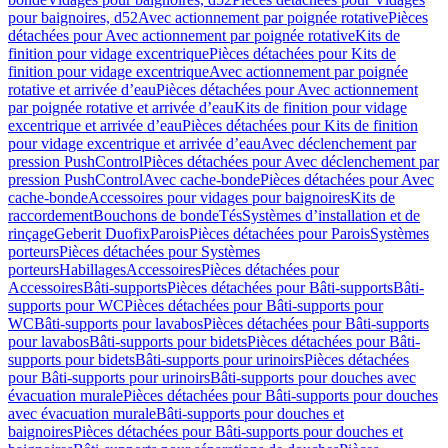
pour baignoires, d52
Avec actionnement par poignée rotative
Pièces
détachées pour Avec actionnement par poignée rotative
Kits de
finition pour vidage excentrique
Pièces détachées pour Kits de
finition pour vidage excentrique
Avec actionnement par poignée
rotative et arrivée d’eau
Pièces détachées pour Avec actionnement
par poignée rotative et arrivée d’eau
Kits de finition pour vidage
excentrique et arrivée d’eau
Pièces détachées pour Kits de finition
pour vidage excentrique et arrivée d’eau
Avec déclenchement par
pression PushControl
Pièces détachées pour Avec déclenchement par
pression PushControl
Avec cache-bonde
Pièces détachées pour Avec
cache-bonde
Accessoires pour vidages pour baignoires
Kits de
raccordement
Bouchons de bonde
Tés
Systèmes d’installation et de
rinçage
Geberit Duofix
Parois
Pièces détachées pour Parois
Systèmes
porteurs
Pièces détachées pour Systèmes
porteurs
Habillages
Accessoires
Pièces détachées pour
Accessoires
Bâti-supports
Pièces détachées pour Bâti-supports
Bâti-
supports pour WC
Pièces détachées pour Bâti-supports pour
WC
Bâti-supports pour lavabos
Pièces détachées pour Bâti-supports
pour lavabos
Bâti-supports pour bidets
Pièces détachées pour Bâti-
supports pour bidets
Bâti-supports pour urinoirs
Pièces détachées
pour Bâti-supports pour urinoirs
Bâti-supports pour douches avec
évacuation murale
Pièces détachées pour Bâti-supports pour douches
avec évacuation murale
Bâti-supports pour douches et
baignoires
Pièces détachées pour Bâti-supports pour douches et