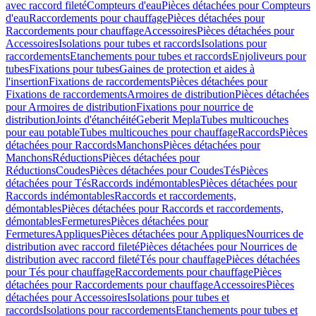
avec raccord fileté
Compteurs d'eau
Pièces détachées pour Compteurs
d'eau
Raccordements pour chauffage
Pièces détachées pour
Raccordements pour chauffage
Accessoires
Pièces détachées pour
Accessoires
Isolations pour tubes et raccords
Isolations pour
raccordements
Etanchements pour tubes et raccords
Enjoliveurs pour
tubes
Fixations pour tubes
Gaines de protection et aides à
l'insertion
Fixations de raccordements
Pièces détachées pour
Fixations de raccordements
Armoires de distribution
Pièces détachées
pour Armoires de distribution
Fixations pour nourrice de
distribution
Joints d'étanchéité
Geberit Mepla
Tubes multicouches
pour eau potable
Tubes multicouches pour chauffage
Raccords
Pièces
détachées pour Raccords
Manchons
Pièces détachées pour
Manchons
Réductions
Pièces détachées pour
Réductions
Coudes
Pièces détachées pour Coudes
Tés
Pièces
détachées pour Tés
Raccords indémontables
Pièces détachées pour
Raccords indémontables
Raccords et raccordements,
démontables
Pièces détachées pour Raccords et raccordements,
démontables
Fermetures
Pièces détachées pour
Fermetures
Appliques
Pièces détachées pour Appliques
Nourrices de
distribution avec raccord fileté
Pièces détachées pour Nourrices de
distribution avec raccord fileté
Tés pour chauffage
Pièces détachées
pour Tés pour chauffage
Raccordements pour chauffage
Pièces
détachées pour Raccordements pour chauffage
Accessoires
Pièces
détachées pour Accessoires
Isolations pour tubes et
raccords
Isolations pour raccordements
Etanchements pour tubes et