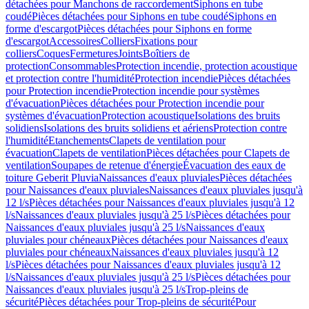
détachées pour Manchons de raccordement
Siphons en tube
coudé
Pièces détachées pour Siphons en tube coudé
Siphons en
forme d'escargot
Pièces détachées pour Siphons en forme
d'escargot
Accessoires
Colliers
Fixations pour
colliers
Coques
Fermetures
Joints
Boîtiers de
protection
Consommables
Protection incendie, protection acoustique
et protection contre l'humidité
Protection incendie
Pièces détachées
pour Protection incendie
Protection incendie pour systèmes
d'évacuation
Pièces détachées pour Protection incendie pour
systèmes d'évacuation
Protection acoustique
Isolations des bruits
solidiens
Isolations des bruits solidiens et aériens
Protection contre
l'humidité
Etanchements
Clapets de ventilation pour
évacuation
Clapets de ventilation
Pièces détachées pour Clapets de
ventilation
Soupapes de retenue d'énergie
Évacuation des eaux de
toiture Geberit Pluvia
Naissances d'eaux pluviales
Pièces détachées
pour Naissances d'eaux pluviales
Naissances d'eaux pluviales jusqu'à
12 l/s
Pièces détachées pour Naissances d'eaux pluviales jusqu'à 12
l/s
Naissances d'eaux pluviales jusqu'à 25 l/s
Pièces détachées pour
Naissances d'eaux pluviales jusqu'à 25 l/s
Naissances d'eaux
pluviales pour chéneaux
Pièces détachées pour Naissances d'eaux
pluviales pour chéneaux
Naissances d'eaux pluviales jusqu'à 12
l/s
Pièces détachées pour Naissances d'eaux pluviales jusqu'à 12
l/s
Naissances d'eaux pluviales jusqu'à 25 l/s
Pièces détachées pour
Naissances d'eaux pluviales jusqu'à 25 l/s
Trop-pleins de
sécurité
Pièces détachées pour Trop-pleins de sécurité
Pour