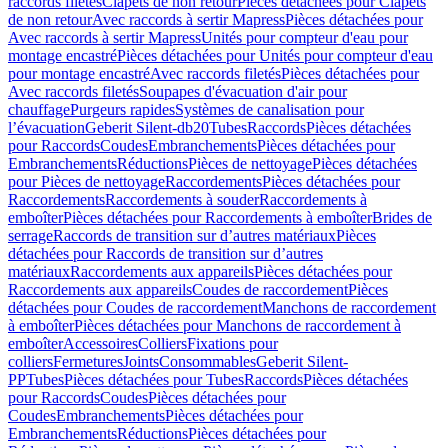
raccords filetés
Clapets de non retour
Pièces détachées pour Clapets
de non retour
Avec raccords à sertir Mapress
Pièces détachées pour
Avec raccords à sertir Mapress
Unités pour compteur d'eau pour
montage encastré
Pièces détachées pour Unités pour compteur d'eau
pour montage encastré
Avec raccords filetés
Pièces détachées pour
Avec raccords filetés
Soupapes d'évacuation d'air pour
chauffage
Purgeurs rapides
Systèmes de canalisation pour
l’évacuation
Geberit Silent-db20
Tubes
Raccords
Pièces détachées
pour Raccords
Coudes
Embranchements
Pièces détachées pour
Embranchements
Réductions
Pièces de nettoyage
Pièces détachées
pour Pièces de nettoyage
Raccordements
Pièces détachées pour
Raccordements
Raccordements à souder
Raccordements à
emboîter
Pièces détachées pour Raccordements à emboîter
Brides de
serrage
Raccords de transition sur d’autres matériaux
Pièces
détachées pour Raccords de transition sur d’autres
matériaux
Raccordements aux appareils
Pièces détachées pour
Raccordements aux appareils
Coudes de raccordement
Pièces
détachées pour Coudes de raccordement
Manchons de raccordement
à emboîter
Pièces détachées pour Manchons de raccordement à
emboîter
Accessoires
Colliers
Fixations pour
colliers
Fermetures
Joints
Consommables
Geberit Silent-
PP
Tubes
Pièces détachées pour Tubes
Raccords
Pièces détachées
pour Raccords
Coudes
Pièces détachées pour
Coudes
Embranchements
Pièces détachées pour
Embranchements
Réductions
Pièces détachées pour