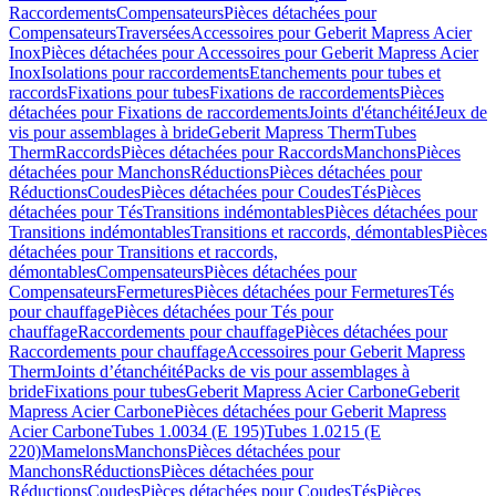
Raccordements
Compensateurs
Pièces détachées pour
Compensateurs
Traversées
Accessoires pour Geberit Mapress Acier
Inox
Pièces détachées pour Accessoires pour Geberit Mapress Acier
Inox
Isolations pour raccordements
Etanchements pour tubes et
raccords
Fixations pour tubes
Fixations de raccordements
Pièces
détachées pour Fixations de raccordements
Joints d'étanchéité
Jeux de
vis pour assemblages à bride
Geberit Mapress Therm
Tubes
Therm
Raccords
Pièces détachées pour Raccords
Manchons
Pièces
détachées pour Manchons
Réductions
Pièces détachées pour
Réductions
Coudes
Pièces détachées pour Coudes
Tés
Pièces
détachées pour Tés
Transitions indémontables
Pièces détachées pour
Transitions indémontables
Transitions et raccords, démontables
Pièces
détachées pour Transitions et raccords,
démontables
Compensateurs
Pièces détachées pour
Compensateurs
Fermetures
Pièces détachées pour Fermetures
Tés
pour chauffage
Pièces détachées pour Tés pour
chauffage
Raccordements pour chauffage
Pièces détachées pour
Raccordements pour chauffage
Accessoires pour Geberit Mapress
Therm
Joints d’étanchéité
Packs de vis pour assemblages à
bride
Fixations pour tubes
Geberit Mapress Acier Carbone
Geberit
Mapress Acier Carbone
Pièces détachées pour Geberit Mapress
Acier Carbone
Tubes 1.0034 (E 195)
Tubes 1.0215 (E
220)
Mamelons
Manchons
Pièces détachées pour
Manchons
Réductions
Pièces détachées pour
Réductions
Coudes
Pièces détachées pour Coudes
Tés
Pièces