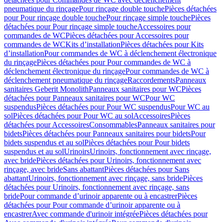
pneumatique du rinçage
Pour rinçage double touche
Pièces détachées
pour Pour rinçage double touche
Pour rinçage simple touche
Pièces
détachées pour Pour rinçage simple touche
Accessoires pour
commandes de WC
Pièces détachées pour Accessoires pour
commandes de WC
Kits d’installation
Pièces détachées pour Kits
d’installation
Pour commandes de WC à déclenchement électronique
du rinçage
Pièces détachées pour Pour commandes de WC à
déclenchement électronique du rinçage
Pour commandes de WC à
déclenchement pneumatique du rinçage
Raccordements
Panneaux
sanitaires Geberit Monolith
Panneaux sanitaires pour WC
Pièces
détachées pour Panneaux sanitaires pour WC
Pour WC
suspendus
Pièces détachées pour Pour WC suspendus
Pour WC au
sol
Pièces détachées pour Pour WC au sol
Accessoires
Pièces
détachées pour Accessoires
Consommables
Panneaux sanitaires pour
bidets
Pièces détachées pour Panneaux sanitaires pour bidets
Pour
bidets suspendus et au sol
Pièces détachées pour Pour bidets
suspendus et au sol
Urinoirs
Urinoirs, fonctionnement avec rinçage,
avec bride
Pièces détachées pour Urinoirs, fonctionnement avec
rinçage, avec bride
Sans abattant
Pièces détachées pour Sans
abattant
Urinoirs, fonctionnement avec rinçage, sans bride
Pièces
détachées pour Urinoirs, fonctionnement avec rinçage, sans
bride
Pour commande d’urinoir apparente ou à encastrer
Pièces
détachées pour Pour commande d’urinoir apparente ou à
encastrer
Avec commande d'urinoir intégrée
Pièces détachées pour