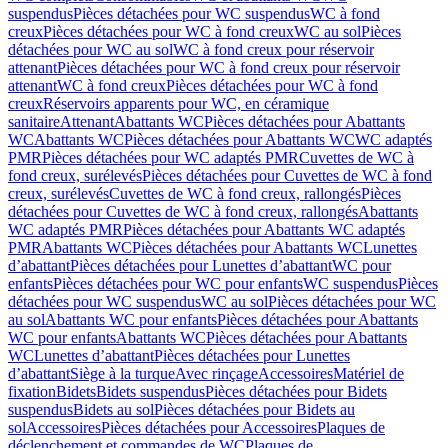
suspendus
Pièces détachées pour WC suspendus
WC à fond
creux
Pièces détachées pour WC à fond creux
WC au sol
Pièces
détachées pour WC au sol
WC à fond creux pour réservoir
attenant
Pièces détachées pour WC à fond creux pour réservoir
attenant
WC à fond creux
Pièces détachées pour WC à fond
creux
Réservoirs apparents pour WC, en céramique
sanitaire
Attenant
Abattants WC
Pièces détachées pour Abattants
WC
Abattants WC
Pièces détachées pour Abattants WC
WC adaptés
PMR
Pièces détachées pour WC adaptés PMR
Cuvettes de WC à
fond creux, surélevés
Pièces détachées pour Cuvettes de WC à fond
creux, surélevés
Cuvettes de WC à fond creux, rallongés
Pièces
détachées pour Cuvettes de WC à fond creux, rallongés
Abattants
WC adaptés PMR
Pièces détachées pour Abattants WC adaptés
PMR
Abattants WC
Pièces détachées pour Abattants WC
Lunettes
d’abattant
Pièces détachées pour Lunettes d’abattant
WC pour
enfants
Pièces détachées pour WC pour enfants
WC suspendus
Pièces
détachées pour WC suspendus
WC au sol
Pièces détachées pour WC
au sol
Abattants WC pour enfants
Pièces détachées pour Abattants
WC pour enfants
Abattants WC
Pièces détachées pour Abattants
WC
Lunettes d’abattant
Pièces détachées pour Lunettes
d’abattant
Siège à la turque
Avec rinçage
Accessoires
Matériel de
fixation
Bidets
Bidets suspendus
Pièces détachées pour Bidets
suspendus
Bidets au sol
Pièces détachées pour Bidets au
sol
Accessoires
Pièces détachées pour Accessoires
Plaques de
déclenchement et commandes de WC
Plaques de