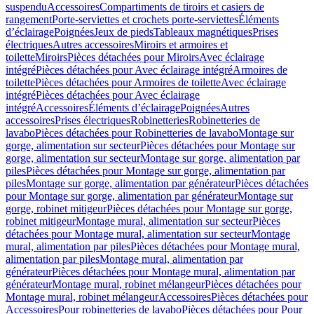
suspendu
Accessoires
Compartiments de tiroirs et casiers de
rangement
Porte-serviettes et crochets porte-serviettes
Éléments
d’éclairage
Poignées
Jeux de pieds
Tableaux magnétiques
Prises
électriques
Autres accessoires
Miroirs et armoires et
toilette
Miroirs
Pièces détachées pour Miroirs
Avec éclairage
intégré
Pièces détachées pour Avec éclairage intégré
Armoires de
toilette
Pièces détachées pour Armoires de toilette
Avec éclairage
intégré
Pièces détachées pour Avec éclairage
intégré
Accessoires
Éléments d’éclairage
Poignées
Autres
accessoires
Prises électriques
Robinetteries
Robinetteries de
lavabo
Pièces détachées pour Robinetteries de lavabo
Montage sur
gorge, alimentation sur secteur
Pièces détachées pour Montage sur
gorge, alimentation sur secteur
Montage sur gorge, alimentation par
piles
Pièces détachées pour Montage sur gorge, alimentation par
piles
Montage sur gorge, alimentation par générateur
Pièces détachées
pour Montage sur gorge, alimentation par générateur
Montage sur
gorge, robinet mitigeur
Pièces détachées pour Montage sur gorge,
robinet mitigeur
Montage mural, alimentation sur secteur
Pièces
détachées pour Montage mural, alimentation sur secteur
Montage
mural, alimentation par piles
Pièces détachées pour Montage mural,
alimentation par piles
Montage mural, alimentation par
générateur
Pièces détachées pour Montage mural, alimentation par
générateur
Montage mural, robinet mélangeur
Pièces détachées pour
Montage mural, robinet mélangeur
Accessoires
Pièces détachées pour
Accessoires
Pour robinetteries de lavabo
Pièces détachées pour Pour