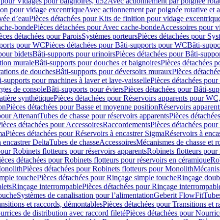
 pour Vidages pour baignoires, d52
Avec actionnement par poignée rota
tion pour vidage excentrique
Avec actionnement par poignée rotative et a
ivée d’eau
Pièces détachées pour Kits de finition pour vidage excentrique
ache-bonde
Pièces détachées pour Avec cache-bonde
Accessoires pour v
èces détachées pour Parois
Systèmes porteurs
Pièces détachées pour Sys
pports pour WC
Pièces détachées pour Bâti-supports pour WC
Bâti-suppo
pour bidets
Bâti-supports pour urinoirs
Pièces détachées pour Bâti-suppor
tion murale
Bâti-supports pour douches et baignoires
Pièces détachées p
rations de douches
Bâti-supports pour déversoirs muraux
Pièces détaché
i-supports pour machines à laver et lave-vaisselle
Pièces détachées pour 
rges de console
Bâti-supports pour éviers
Pièces détachées pour Bâti-sup
tière synthétique
Pièces détachées pour Réservoirs apparents pour WC,
on
Pièces détachées pour Basse et moyenne position
Réservoirs apparent
pour Attenant
Tubes de chasse pour réservoirs apparents
Pièces détachées
ièces détachées pour Accessoires
Raccordements
Pièces détachées pou
ma
Pièces détachées pour Réservoirs à encastrer Sigma
Réservoirs à enc
 encastrer Delta
Tubes de chasse
Accessoires
Mécanismes de chasse et rob
our Robinets flotteurs pour réservoirs apparents
Robinets flotteurs pour 
ièces détachées pour Robinets flotteurs pour réservoirs en céramique
Rob
Monolith
Pièces détachées pour Robinets flotteurs pour Monolith
Mécanis
imple touche
Pièces détachées pour Rinçage simple touche
Rinçage doub
lets
Rinçage interrompable
Pièces détachées pour Rinçage interrompabl
touche
Systèmes de canalisation pour l’alimentation
Geberit FlowFit
Tube
nsitions et raccords, démontables
Pièces détachées pour Transitions et 
rrices de distribution avec raccord fileté
Pièces détachées pour Nourrice