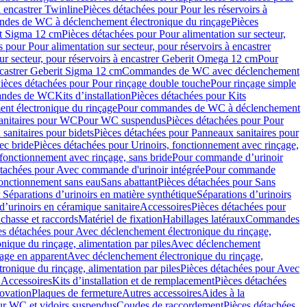
à encastrer Twinline
Pièces détachées pour Pour les réservoirs à
es de WC à déclenchement électronique du rinçage
Pièces
rit Sigma 12 cm
Pièces détachées pour Pour alimentation sur secteur,
 pour Pour alimentation sur secteur, pour réservoirs à encastrer
ur secteur, pour réservoirs à encastrer Geberit Omega 12 cm
Pour
encastrer Geberit Sigma 12 cm
Commandes de WC avec déclenchement
ièces détachées pour Pour rinçage double touche
Pour rinçage simple
mandes de WC
Kits d’installation
Pièces détachées pour Kits
nt électronique du rinçage
Pour commandes de WC à déclenchement
anitaires pour WC
Pour WC suspendus
Pièces détachées pour Pour
sanitaires pour bidets
Pièces détachées pour Panneaux sanitaires pour
ec bride
Pièces détachées pour Urinoirs, fonctionnement avec rinçage,
 fonctionnement avec rinçage, sans bride
Pour commande d’urinoir
étachées pour Avec commande d'urinoir intégrée
Pour commande
fonctionnement sans eau
Sans abattant
Pièces détachées pour Sans
 Séparations d’urinoirs en matière synthétique
Séparations d’urinoirs
d’urinoirs en céramique sanitaire
Accessoires
Pièces détachées pour
chasse et raccords
Matériel de fixation
Habillages latéraux
Commandes
es détachées pour Avec déclenchement électronique du rinçage,
ique du rinçage, alimentation par piles
Avec déclenchement
age en apparent
Avec déclenchement électronique du rinçage,
onique du rinçage, alimentation par piles
Pièces détachées pour Avec
 Accessoires
Kits d’installation et de remplacement
Pièces détachées
novation
Plaques de fermeture
Autres accessoires
Aides à la
ur WC et vidoirs suspendus
Coudes de raccordement
Pièces détachées