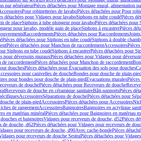
on par générateur
Pièces détachées pour Montage mural, alimentation pa
Accessoires
Pour robinetteries de lavabo
Pièces détachées pour Pour robi
es détachées pour Vidages pour lavabo
Siphons en tube coudé
Pièces dé
in de place
Siphons à tube plongeur pour lavabo
Pièces détachées pour 
ongeur pour lavabo, modèle gain de place
Siphons à encastrer
Pièces dét
ouvrements
Raccordements
Pièces détachées pour Raccordements
Joints
dé
Pièces détachées pour Siphons en tube coudé
Siphons à double chamb
ent
Pièces détachées pour Manchon de raccordement
Accessoires
Pièces
our Siphons en tube coudé
Siphons à encastrer
Pièces détachées pour Sip
s pour déversoirs muraux
Pièces détachées pour Vidages pour déversoi
 de raccordement
Pièces détachées pour Manchon de raccordement
Bon
pour douches
Pièces détachées pour Évacuation des sols pour douches
Ca
ccessoires pour canivelles de douche
Bondes pour douche de plain-pie
ires pour bondes pour douche de plain-pied
Evacuations murales
Pièces
eceveurs de douche
Pièces détachées pour Receveurs de douche
Receve
ral
Receveurs de douche en céramique sanitaire
Bâti-supports
Pièces dét
pécifiques
Accessoires
Séparations de douche
Pièces détachées pour Sép
 douche de plain-pied
Accessoires
Pièces détachées pour Accessoires
Nic
Niches de rangement
Accessoires
Baignoires
Baignoires en acrylique sanit
res en matériau minéral
Pièces détachées pour Baignoires en matériau m
douches et baignoires
Vidages pour receveurs de douche, d52
Pièces dé
s de douche, d62
Pièces détachées pour Vidages pour receveurs de dou
Vidages pour receveurs de douche, d90
Avec cache-bonde
Pièces détach
Vidages pour receveurs de douche Sestra
Pièces détachées pour Vidages