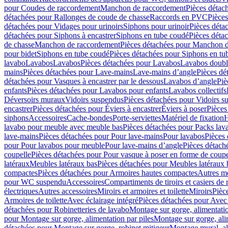
pour Coudes de raccordement
Manchon de raccordement
Pièces détac
détachées pour Rallonges de coude de chasse
Raccords en PVC
Pièce
détachées pour Vidages pour urinoirs
Siphons pour urinoir
Pièces déta
détachées pour Siphons à encastrer
Siphons en tube coudé
Pièces déta
de chasse
Manchon de raccordement
Pièces détachées pour Manchon 
pour bidet
Siphons en tube coudé
Pièces détachées pour Siphons en tu
lavabo
Lavabos
Lavabos
Pièces détachées pour Lavabos
Lavabos doubl
mains
Pièces détachées pour Lave-mains
Lave-mains d’angle
Pièces dé
détachées pour Vasques à encastrer par le dessous
Lavabos d’angle
Piè
enfants
Pièces détachées pour Lavabos pour enfants
Lavabos collectifs
Déversoirs muraux
Vidoirs suspendus
Pièces détachées pour Vidoirs s
encastrer
Pièces détachées pour Éviers à encastrer
Éviers à poser
Pièces
siphons
Accessoires
Cache-bondes
Porte-serviettes
Matériel de fixation
H
lavabo pour meuble avec meuble bas
Pièces détachées pour Packs la
lave-mains
Pièces détachées pour Pour lave-mains
Pour lavabos
Pièces
pour Pour lavabos pour meuble
Pour lave-mains d’angle
Pièces détach
coupelle
Pièces détachées pour Pour vasque à poser en forme de coupe
latéraux
Meubles latéraux bas
Pièces détachées pour Meubles latéraux 
compactes
Pièces détachées pour Armoires hautes compactes
Autres m
pour WC suspendu
Accessoires
Compartiments de tiroirs et casiers de
électriques
Autres accessoires
Miroirs et armoires et toilette
Miroirs
Pièc
Armoires de toilette
Avec éclairage intégré
Pièces détachées pour Avec 
détachées pour Robinetteries de lavabo
Montage sur gorge, alimentatio
pour Montage sur gorge, alimentation par piles
Montage sur gorge, ali
détachées pour Montage sur gorge, robinet mitigeur
Montage mural, al