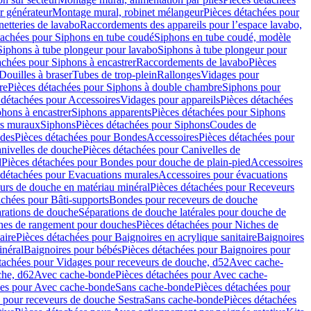
r générateur
Montage mural, robinet mélangeur
Pièces détachées pour
netteries de lavabo
Raccordements des appareils pour l’espace lavabo,
tachées pour Siphons en tube coudé
Siphons en tube coudé, modèle
Siphons à tube plongeur pour lavabo
Siphons à tube plongeur pour
achées pour Siphons à encastrer
Raccordements de lavabo
Pièces
Douilles à braser
Tubes de trop-plein
Rallonges
Vidages pour
re
Pièces détachées pour Siphons à double chambre
Siphons pour
 détachées pour Accessoires
Vidages pour appareils
Pièces détachées
hons à encastrer
Siphons apparents
Pièces détachées pour Siphons
rs muraux
Siphons
Pièces détachées pour Siphons
Coudes de
des
Pièces détachées pour Bondes
Accessoires
Pièces détachées pour
nivelles de douche
Pièces détachées pour Canivelles de
d
Pièces détachées pour Bondes pour douche de plain-pied
Accessoires
 détachées pour Evacuations murales
Accessoires pour évacuations
urs de douche en matériau minéral
Pièces détachées pour Receveurs
achées pour Bâti-supports
Bondes pour receveurs de douche
arations de douche
Séparations de douche latérales pour douche de
hes de rangement pour douches
Pièces détachées pour Niches de
aire
Pièces détachées pour Baignoires en acrylique sanitaire
Baignoires
inéral
Baignoires pour bébés
Pièces détachées pour Baignoires pour
tachées pour Vidages pour receveurs de douche, d52
Avec cache-
che, d62
Avec cache-bonde
Pièces détachées pour Avec cache-
ées pour Avec cache-bonde
Sans cache-bonde
Pièces détachées pour
 pour receveurs de douche Sestra
Sans cache-bonde
Pièces détachées