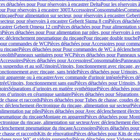
ces détachées pour Pour réservoirs à encastrer Delta
Pour les réservoirs 
our Pour réservoirs à encastrer 300T
Accessoires
Consommables
Command
rinçage
Pour alimentation sur secteur, pour réservoirs à encastrer Gebe
 secteur, pour réservoirs à encastrer Geberit Sigma 8 cm
Pièces détachées
encastrer Geberit Omega 12 cm
Pièces détachées pour Pour alimentation s
m
Pièces détachées pour Pour alimentation par piles, pour réservoirs à 
c déclenchement pneumatique du rinçage
Pour rinçage double touche
P
 pour commandes de WC
Pièces détachées pour Accessoires pour com
u rinçage
Pièces détachées pour Pour commandes de WC à déclencheme
onolith
Panneaux sanitaires pour WC
Pièces détachées pour Panneaux s
Accessoires
Pièces détachées pour Accessoires
Consommables
Panneaux 
s suspendus et au sol
Urinoirs
Urinoirs, fonctionnement avec rinçage, av
fonctionnement avec rinçage, sans bride
Pièces détachées pour Urinoirs,
ir apparente ou à encastrer
Avec commande d'urinoir intégrée
Pièces d
grée
Urinoirs, fonctionnement sans eau
Pièces détachées pour Urinoirs, 
noirs
Séparations d’urinoirs en matière synthétique
Pièces détachées pour
ons d’urinoirs en céramique sanitaire
Pièces détachées pour Séparations 
de chasse et raccords
Pièces détachées pour Tubes de chasse, coudes de 
c déclenchement électronique du rinçage, alimentation sur secteur
Pièc
limentation par piles
Pièces détachées pour Avec déclenchement électron
neumatique du rinçage
Montage en apparent
Pièces détachées pour Mont
tronique du rinçage, alimentation sur secteur
Avec déclenchement électr
clenchement pneumatique du rinçage
Accessoires
Pièces détachées pour
 chasse et raccords
Kits de rénovation
Pièces détachées pour Kits de ré
dages pour WC et vidoirs suspendus
Pièces détachées pour Vidages po