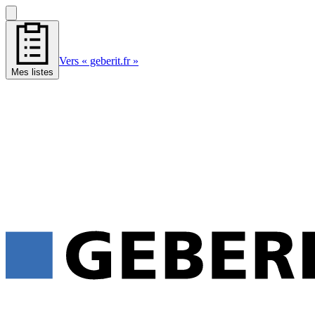
Vers « geberit.fr »
Mes listes