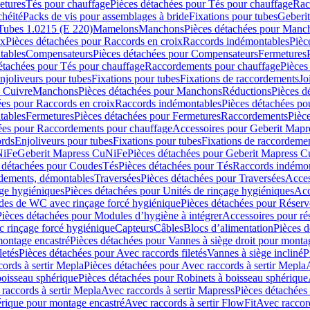
etures
Tés pour chauffage
Pièces détachées pour Tés pour chauffage
Rac
chéité
Packs de vis pour assemblages à bride
Fixations pour tubes
Geberi
Tubes 1.0215 (E 220)
Mamelons
Manchons
Pièces détachées pour Manc
ix
Pièces détachées pour Raccords en croix
Raccords indémontables
Pièc
tables
Compensateurs
Pièces détachées pour Compensateurs
Fermetures
étachées pour Tés pour chauffage
Raccordements pour chauffage
Pièces
njoliveurs pour tubes
Fixations pour tubes
Fixations de raccordements
Jo
s Cuivre
Manchons
Pièces détachées pour Manchons
Réductions
Pièces d
ées pour Raccords en croix
Raccords indémontables
Pièces détachées po
tables
Fermetures
Pièces détachées pour Fermetures
Raccordements
Pièc
ées pour Raccordements pour chauffage
Accessoires pour Geberit Mapr
ords
Enjoliveurs pour tubes
Fixations pour tubes
Fixations de raccordeme
NiFe
Geberit Mapress CuNiFe
Pièces détachées pour Geberit Mapress 
 détachées pour Coudes
Tés
Pièces détachées pour Tés
Raccords indémon
rdements, démontables
Traversées
Pièces détachées pour Traversées
Acces
age hygiéniques
Pièces détachées pour Unités de rinçage hygiéniques
Acc
des de WC avec rinçage forcé hygiénique
Pièces détachées pour Réser
Pièces détachées pour Modules d’hygiène à intégrer
Accessoires pour r
 rinçage forcé hygiénique
Capteurs
Câbles
Blocs d’alimentation
Pièces d
montage encastré
Pièces détachées pour Vannes à siège droit pour monta
letés
Pièces détachées pour Avec raccords filetés
Vannes à siège incliné
P
ords à sertir Mepla
Pièces détachées pour Avec raccords à sertir Mepla
boisseau sphérique
Pièces détachées pour Robinets à boisseau sphérique
raccords à sertir Mepla
Avec raccords à sertir Mapress
Pièces détachées
érique pour montage encastré
Avec raccords à sertir FlowFit
Avec raccord