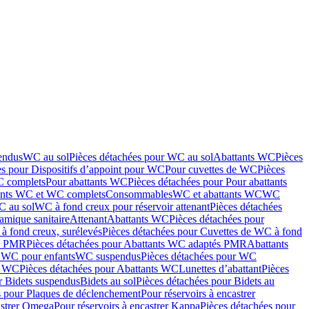
endus
WC au sol
Pièces détachées pour WC au sol
Abattants WC
Pièces
es pour Dispositifs d’appoint pour WC
Pour cuvettes de WC
Pièces
C complets
Pour abattants WC
Pièces détachées pour Pour abattants
ants WC et WC complets
Consommables
WC et abattants WC
WC
C au sol
WC à fond creux pour réservoir attenant
Pièces détachées
amique sanitaire
Attenant
Abattants WC
Pièces détachées pour
à fond creux, surélevés
Pièces détachées pour Cuvettes de WC à fond
és PMR
Pièces détachées pour Abattants WC adaptés PMR
Abattants
r WC pour enfants
WC suspendus
Pièces détachées pour WC
s WC
Pièces détachées pour Abattants WC
Lunettes d’abattant
Pièces
r Bidets suspendus
Bidets au sol
Pièces détachées pour Bidets au
s pour Plaques de déclenchement
Pour réservoirs à encastrer
astrer Omega
Pour réservoirs à encastrer Kappa
Pièces détachées pour