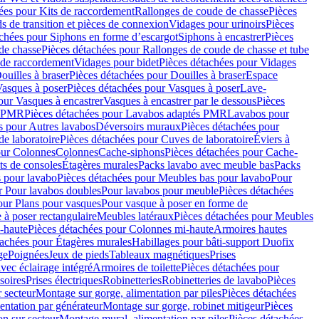
ées pour Kits de raccordement
Rallonges de coude de chasse
Pièces
s de transition et pièces de connexion
Vidages pour urinoirs
Pièces
achées pour Siphons en forme d’escargot
Siphons à encastrer
Pièces
de chasse
Pièces détachées pour Rallonges de coude de chasse et tube
 de raccordement
Vidages pour bidet
Pièces détachées pour Vidages
ouilles à braser
Pièces détachées pour Douilles à braser
Espace
asques à poser
Pièces détachées pour Vasques à poser
Lave-
our Vasques à encastrer
Vasques à encastrer par le dessous
Pièces
s PMR
Pièces détachées pour Lavabos adaptés PMR
Lavabos pour
s pour Autres lavabos
Déversoirs muraux
Pièces détachées pour
e laboratoire
Pièces détachées pour Cuves de laboratoire
Éviers à
our Colonnes
Colonnes
Cache-siphons
Pièces détachées pour Cache-
ts de consoles
Étagères murales
Packs lavabo avec meuble bas
Packs
 pour lavabo
Pièces détachées pour Meubles bas pour lavabo
Pour
r Pour lavabos doubles
Pour lavabos pour meuble
Pièces détachées
our Plans pour vasques
Pour vasque à poser en forme de
 à poser rectangulaire
Meubles latéraux
Pièces détachées pour Meubles
-haute
Pièces détachées pour Colonnes mi-haute
Armoires hautes
tachées pour Étagères murales
Habillages pour bâti-support Duofix
ge
Poignées
Jeux de pieds
Tableaux magnétiques
Prises
vec éclairage intégré
Armoires de toilette
Pièces détachées pour
soires
Prises électriques
Robinetteries
Robinetteries de lavabo
Pièces
 secteur
Montage sur gorge, alimentation par piles
Pièces détachées
entation par générateur
Montage sur gorge, robinet mitigeur
Pièces
n sur secteur
Montage mural, alimentation par piles
Pièces détachées