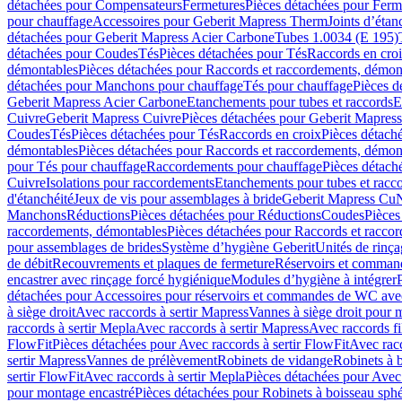
détachées pour Compensateurs
Fermetures
Pièces détachées pour Ferm
pour chauffage
Accessoires pour Geberit Mapress Therm
Joints d’étan
détachées pour Geberit Mapress Acier Carbone
Tubes 1.0034 (E 195)
détachées pour Coudes
Tés
Pièces détachées pour Tés
Raccords en cro
démontables
Pièces détachées pour Raccords et raccordements, démon
détachées pour Manchons pour chauffage
Tés pour chauffage
Pièces d
Geberit Mapress Acier Carbone
Etanchements pour tubes et raccords
E
Cuivre
Geberit Mapress Cuivre
Pièces détachées pour Geberit Mapres
Coudes
Tés
Pièces détachées pour Tés
Raccords en croix
Pièces détach
démontables
Pièces détachées pour Raccords et raccordements, démon
pour Tés pour chauffage
Raccordements pour chauffage
Pièces détach
Cuivre
Isolations pour raccordements
Etanchements pour tubes et racc
d'étanchéité
Jeux de vis pour assemblages à bride
Geberit Mapress Cu
Manchons
Réductions
Pièces détachées pour Réductions
Coudes
Pièces
raccordements, démontables
Pièces détachées pour Raccords et racco
pour assemblages de brides
Système d’hygiène Geberit
Unités de rinç
de débit
Recouvrements et plaques de fermeture
Réservoirs et comman
encastrer avec rinçage forcé hygiénique
Modules d’hygiène à intégrer
détachées pour Accessoires pour réservoirs et commandes de WC avec
à siège droit
Avec raccords à sertir Mapress
Vannes à siège droit pour 
raccords à sertir Mepla
Avec raccords à sertir Mapress
Avec raccords fi
FlowFit
Pièces détachées pour Avec raccords à sertir FlowFit
Avec racc
sertir Mapress
Vannes de prélèvement
Robinets de vidange
Robinets à 
sertir FlowFit
Avec raccords à sertir Mepla
Pièces détachées pour Avec 
pour montage encastré
Pièces détachées pour Robinets à boisseau sph