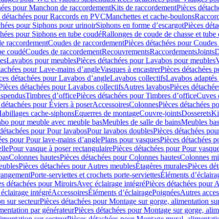
hées pour Manchon de raccordement
Kits de raccordement
Pièces détach
s détachées pour Raccords en PVC
Manchettes et cache-boulons
Raccord
chées pour Siphons pour urinoir
Siphons en forme d’escargot
Pièces dét
chées pour Siphons en tube coudé
Rallonges de coude de chasse et tube 
de raccordement
Coudes de raccordement
Pièces détachées pour Coudes
be coudé
Coudes de raccordement
Recouvrements
Raccordements
Joints
D
es
Lavabos pour meubles
Pièces détachées pour Lavabos pour meubles
V
tachées pour Lave-mains d’angle
Vasques à encastrer
Pièces détachées p
ces détachées pour Lavabos d’angle
Lavabos collectifs
Lavabos adapté
Pièces détachées pour Lavabos collectifs
Autres lavabos
Pièces détachée
uspendus
Timbres dʼoffice
Pièces détachées pour Timbres dʼoffice
Cuves d
 détachées pour Éviers à poser
Accessoires
Colonnes
Pièces détachées p
abillages cache-siphons
Equerres de montage
Couvre-joints
Dosserets
Ki
vabo pour meuble avec meuble bas
Meubles de salle de bains
Meubles bas
 détachées pour Pour lavabos
Pour lavabos doubles
Pièces détachées pou
ées pour Pour lave-mains d’angle
Plans pour vasques
Pièces détachées p
lle
Pour vasque à poser rectangulaire
Pièces détachées pour Pour vasque
bas
Colonnes hautes
Pièces détachées pour Colonnes hautes
Colonnes mi
eubles
Pièces détachées pour Autres meubles
Étagères murales
Pièces dé
 rangement
Porte-serviettes et crochets porte-serviettes
Éléments d’éclaira
es détachées pour Miroirs
Avec éclairage intégré
Pièces détachées pour A
éclairage intégré
Accessoires
Éléments d’éclairage
Poignées
Autres acces
n sur secteur
Pièces détachées pour Montage sur gorge, alimentation sur
mentation par générateur
Pièces détachées pour Montage sur gorge, alim
imentation sur secteur
Pièces détachées pour Montage mural, alimentatio