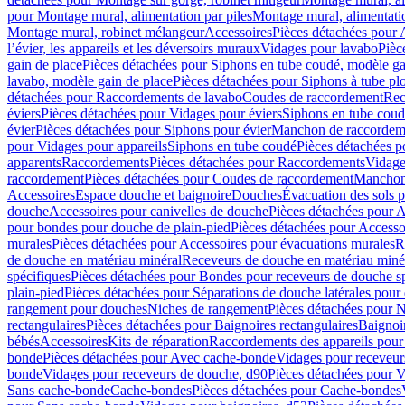
pour Montage mural, alimentation par piles
Montage mural, alimentati
Montage mural, robinet mélangeur
Accessoires
Pièces détachées pour 
l’évier, les appareils et les déversoirs muraux
Vidages pour lavabo
Pièc
gain de place
Pièces détachées pour Siphons en tube coudé, modèle ga
lavabo, modèle gain de place
Pièces détachées pour Siphons à tube pl
détachées pour Raccordements de lavabo
Coudes de raccordement
Rec
éviers
Pièces détachées pour Vidages pour éviers
Siphons en tube cou
évier
Pièces détachées pour Siphons pour évier
Manchon de raccordem
pour Vidages pour appareils
Siphons en tube coudé
Pièces détachées p
apparents
Raccordements
Pièces détachées pour Raccordements
Vidage
raccordement
Pièces détachées pour Coudes de raccordement
Manchon
Accessoires
Espace douche et baignoire
Douches
Évacuation des sols 
douche
Accessoires pour canivelles de douche
Pièces détachées pour A
pour bondes pour douche de plain-pied
Pièces détachées pour Accesso
murales
Pièces détachées pour Accessoires pour évacuations murales
R
de douche en matériau minéral
Receveurs de douche en matériau miné
spécifiques
Pièces détachées pour Bondes pour receveurs de douche s
plain-pied
Pièces détachées pour Séparations de douche latérales pour
rangement pour douches
Niches de rangement
Pièces détachées pour 
rectangulaires
Pièces détachées pour Baignoires rectangulaires
Baignoi
bébés
Accessoires
Kits de réparation
Raccordements des appareils pour 
bonde
Pièces détachées pour Avec cache-bonde
Vidages pour receveur
bonde
Vidages pour receveurs de douche, d90
Pièces détachées pour 
Sans cache-bonde
Cache-bondes
Pièces détachées pour Cache-bondes