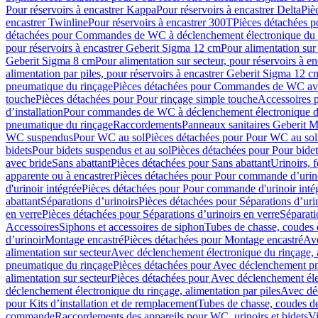
Pour réservoirs à encastrer Kappa
Pour réservoirs à encastrer Delta
Piè
encastrer Twinline
Pour réservoirs à encastrer 300T
Pièces détachées p
détachées pour Commandes de WC à déclenchement électronique du 
pour réservoirs à encastrer Geberit Sigma 12 cm
Pour alimentation sur
Geberit Sigma 8 cm
Pour alimentation sur secteur, pour réservoirs à 
alimentation par piles, pour réservoirs à encastrer Geberit Sigma 12 c
pneumatique du rinçage
Pièces détachées pour Commandes de WC ave
touche
Pièces détachées pour Pour rinçage simple touche
Accessoires
d’installation
Pour commandes de WC à déclenchement électronique d
pneumatique du rinçage
Raccordements
Panneaux sanitaires Geberit M
WC suspendus
Pour WC au sol
Pièces détachées pour Pour WC au sol
bidets
Pour bidets suspendus et au sol
Pièces détachées pour Pour bidet
avec bride
Sans abattant
Pièces détachées pour Sans abattant
Urinoirs, 
apparente ou à encastrer
Pièces détachées pour Pour commande d’urino
d'urinoir intégrée
Pièces détachées pour Pour commande d'urinoir inté
abattant
Séparations d’urinoirs
Pièces détachées pour Séparations d’uri
en verre
Pièces détachées pour Séparations d’urinoirs en verre
Séparati
Accessoires
Siphons et accessoires de siphon
Tubes de chasse, coudes 
dʼurinoir
Montage encastré
Pièces détachées pour Montage encastré
Ave
alimentation sur secteur
Avec déclenchement électronique du rinçage, a
pneumatique du rinçage
Pièces détachées pour Avec déclenchement p
alimentation sur secteur
Pièces détachées pour Avec déclenchement élec
déclenchement électronique du rinçage, alimentation par piles
Avec dé
pour Kits d’installation et de remplacement
Tubes de chasse, coudes de
commande
Raccordements des appareils pour WC, urinoirs et bidets
Vi