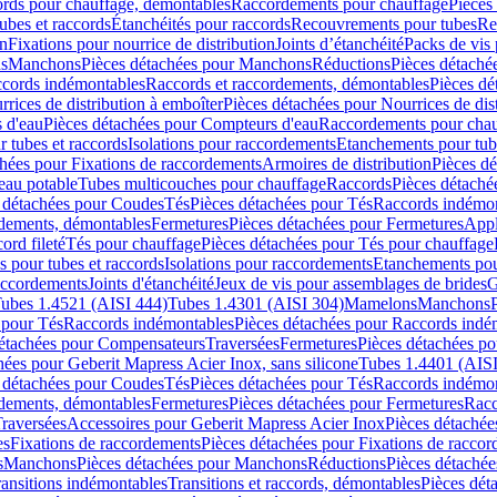
cords pour chauffage, démontables
Raccordements pour chauffage
Pièces
ubes et raccords
Étanchéités pour raccords
Recouvrements pour tubes
Re
on
Fixations pour nourrice de distribution
Joints d’étanchéité
Packs de vis
ds
Manchons
Pièces détachées pour Manchons
Réductions
Pièces détaché
ccords indémontables
Raccords et raccordements, démontables
Pièces dé
rrices de distribution à emboîter
Pièces détachées pour Nourrices de dis
 d'eau
Pièces détachées pour Compteurs d'eau
Raccordements pour chau
r tubes et raccords
Isolations pour raccordements
Etanchements pour tube
chées pour Fixations de raccordements
Armoires de distribution
Pièces dé
eau potable
Tubes multicouches pour chauffage
Raccords
Pièces détaché
 détachées pour Coudes
Tés
Pièces détachées pour Tés
Raccords indémon
rdements, démontables
Fermetures
Pièces détachées pour Fermetures
Appl
ord fileté
Tés pour chauffage
Pièces détachées pour Tés pour chauffage
ns pour tubes et raccords
Isolations pour raccordements
Etanchements pour
raccordements
Joints d'étanchéité
Jeux de vis pour assemblages de brides
G
ubes 1.4521 (AISI 444)
Tubes 1.4301 (AISI 304)
Mamelons
Manchons
 pour Tés
Raccords indémontables
Pièces détachées pour Raccords indé
détachées pour Compensateurs
Traversées
Fermetures
Pièces détachées po
hées pour Geberit Mapress Acier Inox, sans silicone
Tubes 1.4401 (AISI
 détachées pour Coudes
Tés
Pièces détachées pour Tés
Raccords indémon
rdements, démontables
Fermetures
Pièces détachées pour Fermetures
Racc
raversées
Accessoires pour Geberit Mapress Acier Inox
Pièces détachée
es
Fixations de raccordements
Pièces détachées pour Fixations de racco
s
Manchons
Pièces détachées pour Manchons
Réductions
Pièces détachée
ransitions indémontables
Transitions et raccords, démontables
Pièces dét