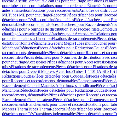
raccord à sertir
Compteurs d'eau
Tés pour chauffage
Transitions et rac
pour tubes et raccords
Isolations pour raccordements
Étanchéités pour t
aides à l'insertion
Fixations pour raccordements
Armoires de distributi
ML
Tubes ML pour chauffage
Raccords
Pièces détachées pour Raccor
détachées pour Tés
Raccords indémontables
Pièces détachées pour Ra
démontables
Raccordements
Pièces détachées pour Raccordements
Nou
détachées pour Nourrices de distribution avec raccord fileté
Compteurs
chauffage
Accessoires
Pièces détachées pour Accessoires
Isolations pou
protection et aides à l'insertion
Fixations de raccordements
Pièces déta
distribution
Joints d'étanchéité
Geberit Mepla
Tubes multicouches pour 
Manchons
Réductions
Pièces détachées pour Réductions
Coudes
Pièces
raccordements, démontables
Pièces détachées pour Raccords et racco
raccord fileté
Pièces détachées pour Nourrices de distribution avec racc
pour chauffage
Accessoires
Pièces détachées pour Accessoires
Isolatio
tubes
Fixations de raccordements
Pièces détachées pour Fixations de 
détachées pour Geberit Mapress Acier Inox
Tubes 1.4401 (AISI 316)
T
Réductions
Coudes
Pièces détachées pour Coudes
Tés
Pièces détachées
pour Raccords et raccordements, démontables
Compensateurs
Pièces 
Raccordements
Geberit Mapress Acier Inox, sans silicone
Pièces détac
Manchons
Réductions
Pièces détachées pour Réductions
Coudes
Pièces
raccordements, démontables
Pièces détachées pour Raccords et racco
Raccordements
Compensateurs
Pièces détachées pour Compensateurs
T
raccordements
Etanchements pour tubes et raccords
Fixations pour tub
Mapress Therm
Tubes Therm
Raccords
Pièces détachées pour Raccord
détachées pour Tés
Transitions indémontables
Pièces détachées pour T