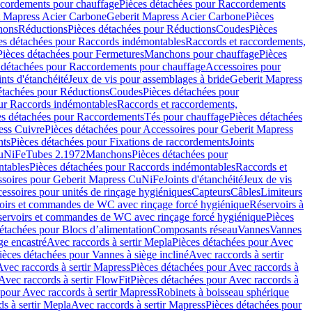
cordements pour chauffage
Pièces détachées pour Raccordements
t Mapress Acier Carbone
Geberit Mapress Acier Carbone
Pièces
hons
Réductions
Pièces détachées pour Réductions
Coudes
Pièces
es détachées pour Raccords indémontables
Raccords et raccordements,
Pièces détachées pour Fermetures
Manchons pour chauffage
Pièces
 détachées pour Raccordements pour chauffage
Accessoires pour
ints d'étanchéité
Jeux de vis pour assemblages à bride
Geberit Mapress
étachées pour Réductions
Coudes
Pièces détachées pour
ur Raccords indémontables
Raccords et raccordements,
es détachées pour Raccordements
Tés pour chauffage
Pièces détachées
ess Cuivre
Pièces détachées pour Accessoires pour Geberit Mapress
nts
Pièces détachées pour Fixations de raccordements
Joints
CuNiFe
Tubes 2.1972
Manchons
Pièces détachées pour
tables
Pièces détachées pour Raccords indémontables
Raccords et
soires pour Geberit Mapress CuNiFe
Joints d'étanchéité
Jeux de vis
essoires pour unités de rinçage hygiéniques
Capteurs
Câbles
Limiteurs
voirs et commandes de WC avec rinçage forcé hygiénique
Réservoirs à
éservoirs et commandes de WC avec rinçage forcé hygiénique
Pièces
étachées pour Blocs d’alimentation
Composants réseau
Vannes
Vannes
ge encastré
Avec raccords à sertir Mepla
Pièces détachées pour Avec
ièces détachées pour Vannes à siège incliné
Avec raccords à sertir
Avec raccords à sertir Mapress
Pièces détachées pour Avec raccords à
Avec raccords à sertir FlowFit
Pièces détachées pour Avec raccords à
 pour Avec raccords à sertir Mapress
Robinets à boisseau sphérique
s à sertir Mepla
Avec raccords à sertir Mapress
Pièces détachées pour