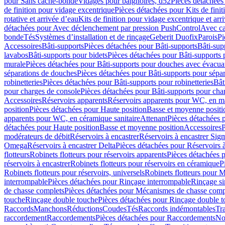
pour Sans cache-bonde
Vidages pour baignoires, d52
Pièces détachées
de finition pour vidage excentrique
Pièces détachées pour Kits de fini
rotative et arrivée d’eau
Kits de finition pour vidage excentrique et arr
détachées pour Avec déclenchement par pression PushControl
Avec c
bonde
Tés
Systèmes d’installation et de rinçage
Geberit Duofix
Parois
Pi
Accessoires
Bâti-supports
Pièces détachées pour Bâti-supports
Bâti-su
lavabos
Bâti-supports pour bidets
Pièces détachées pour Bâti-supports 
murale
Pièces détachées pour Bâti-supports pour douches avec évacua
séparations de douches
Pièces détachées pour Bâti-supports pour sépa
robinetteries
Pièces détachées pour Bâti-supports pour robinetteries
Bât
pour charges de console
Pièces détachées pour Bâti-supports pour cha
Accessoires
Réservoirs apparents
Réservoirs apparents pour WC, en ma
position
Pièces détachées pour Haute position
Basse et moyenne positi
apparents pour WC, en céramique sanitaire
Attenant
Pièces détachées 
détachées pour Haute position
Basse et moyenne position
Accessoires
P
modérateurs de débit
Réservoirs à encastrer
Réservoirs à encastrer Sig
Omega
Réservoirs à encastrer Delta
Pièces détachées pour Réservoirs à
flotteurs
Robinets flotteurs pour réservoirs apparents
Pièces détachées p
réservoirs à encastrer
Robinets flotteurs pour réservoirs en céramique
P
Robinets flotteurs pour réservoirs, universels
Robinets flotteurs pour 
interrompable
Pièces détachées pour Rinçage interrompable
Rinçage s
de chasse complets
Pièces détachées pour Mécanismes de chasse comp
touche
Rinçage double touche
Pièces détachées pour Rinçage double 
Raccords
Manchons
Réductions
Coudes
Tés
Raccords indémontables
Tra
raccordement
Raccordements
Pièces détachées pour Raccordements
Nou