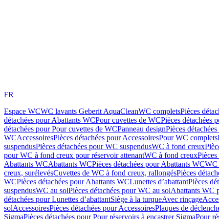
FR
Espace WC
WC lavants Geberit AquaClean
WC complets
Pièces déta
détachées pour Abattants WC
Pour cuvettes de WC
Pièces détachées 
détachées pour Pour cuvettes de WC
Panneau design
Pièces détachées
WC
Accessoires
Pièces détachées pour Accessoires
Pour WC complets
suspendus
Pièces détachées pour WC suspendus
WC à fond creux
Pièc
pour WC à fond creux pour réservoir attenant
WC à fond creux
Pièces
Abattants WC
Abattants WC
Pièces détachées pour Abattants WC
WC 
creux, surélevés
Cuvettes de WC à fond creux, rallongés
Pièces détach
WC
Pièces détachées pour Abattants WC
Lunettes d’abattant
Pièces dé
suspendus
WC au sol
Pièces détachées pour WC au sol
Abattants WC p
détachées pour Lunettes d’abattant
Siège à la turque
Avec rinçage
Acce
sol
Accessoires
Pièces détachées pour Accessoires
Plaques de déclenc
Sigma
Pièces détachées pour Pour réservoirs à encastrer Sigma
Pour ré