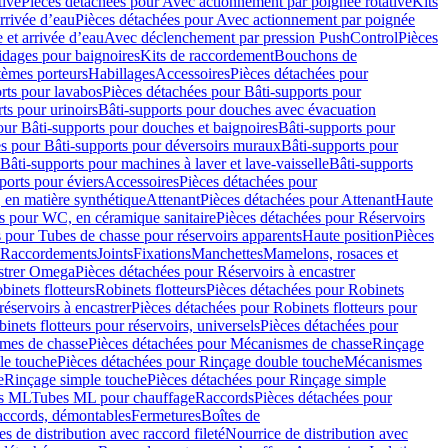
tive
Pièces détachées pour Avec actionnement par poignée rotative
Kits
rrivée d’eau
Pièces détachées pour Avec actionnement par poignée
 et arrivée d’eau
Avec déclenchement par pression PushControl
Pièces
idages pour baignoires
Kits de raccordement
Bouchons de
tèmes porteurs
Habillages
Accessoires
Pièces détachées pour
rts pour lavabos
Pièces détachées pour Bâti-supports pour
ts pour urinoirs
Bâti-supports pour douches avec évacuation
our Bâti-supports pour douches et baignoires
Bâti-supports pour
es pour Bâti-supports pour déversoirs muraux
Bâti-supports pour
Bâti-supports pour machines à laver et lave-vaisselle
Bâti-supports
ports pour éviers
Accessoires
Pièces détachées pour
 en matière synthétique
Attenant
Pièces détachées pour Attenant
Haute
s pour WC, en céramique sanitaire
Pièces détachées pour Réservoirs
 pour Tubes de chasse pour réservoirs apparents
Haute position
Pièces
r Raccordements
Joints
Fixations
Manchettes
Mamelons, rosaces et
astrer Omega
Pièces détachées pour Réservoirs à encastrer
inets flotteurs
Robinets flotteurs
Pièces détachées pour Robinets
réservoirs à encastrer
Pièces détachées pour Robinets flotteurs pour
inets flotteurs pour réservoirs, universels
Pièces détachées pour
mes de chasse
Pièces détachées pour Mécanismes de chasse
Rinçage
le touche
Pièces détachées pour Rinçage double touche
Mécanismes
e
Rinçage simple touche
Pièces détachées pour Rinçage simple
s ML
Tubes ML pour chauffage
Raccords
Pièces détachées pour
raccords, démontables
Fermetures
Boîtes de
s de distribution avec raccord fileté
Nourrice de distribution avec