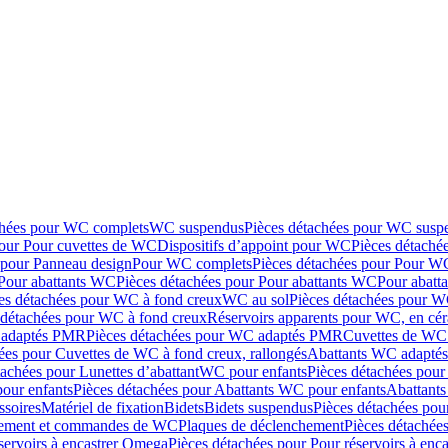
chées pour WC complets
WC suspendus
Pièces détachées pour WC susp
pour Pour cuvettes de WC
Dispositifs d’appoint pour WC
Pièces détaché
 pour Panneau design
Pour WC complets
Pièces détachées pour Pour W
Pour abattants WC
Pièces détachées pour Pour abattants WC
Pour abatt
es détachées pour WC à fond creux
WC au sol
Pièces détachées pour W
 détachées pour WC à fond creux
Réservoirs apparents pour WC, en cér
adaptés PMR
Pièces détachées pour WC adaptés PMR
Cuvettes de WC 
ées pour Cuvettes de WC à fond creux, rallongés
Abattants WC adapt
tachées pour Lunettes d’abattant
WC pour enfants
Pièces détachées pou
our enfants
Pièces détachées pour Abattants WC pour enfants
Abattant
ssoires
Matériel de fixation
Bidets
Bidets suspendus
Pièces détachées pou
hement et commandes de WC
Plaques de déclenchement
Pièces détachée
servoirs à encastrer Omega
Pièces détachées pour Pour réservoirs à enc