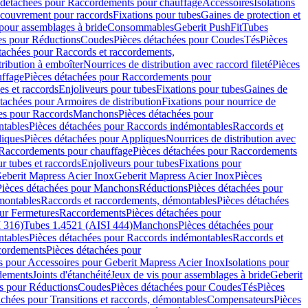
 détachées pour Raccordements pour chauffage
Accessoires
Isolations
couvrement pour raccords
Fixations pour tubes
Gaines de protection et
 pour assemblages à bride
Consommables
Geberit PushFit
Tubes
es pour Réductions
Coudes
Pièces détachées pour Coudes
Tés
Pièces
tachées pour Raccords et raccordements,
tribution à emboîter
Nourrices de distribution avec raccord fileté
Pièces
ffage
Pièces détachées pour Raccordements pour
s et raccords
Enjoliveurs pour tubes
Fixations pour tubes
Gaines de
tachées pour Armoires de distribution
Fixations pour nourrice de
es pour Raccords
Manchons
Pièces détachées pour
tables
Pièces détachées pour Raccords indémontables
Raccords et
iques
Pièces détachées pour Appliques
Nourrices de distribution avec
Raccordements pour chauffage
Pièces détachées pour Raccordements
 tubes et raccords
Enjoliveurs pour tubes
Fixations pour
eberit Mapress Acier Inox
Geberit Mapress Acier Inox
Pièces
Pièces détachées pour Manchons
Réductions
Pièces détachées pour
montables
Raccords et raccordements, démontables
Pièces détachées
ur Fermetures
Raccordements
Pièces détachées pour
 316)
Tubes 1.4521 (AISI 444)
Manchons
Pièces détachées pour
tables
Pièces détachées pour Raccords indémontables
Raccords et
ordements
Pièces détachées pour
s pour Accessoires pour Geberit Mapress Acier Inox
Isolations pour
rdements
Joints d'étanchéité
Jeux de vis pour assemblages à bride
Geberit
s pour Réductions
Coudes
Pièces détachées pour Coudes
Tés
Pièces
achées pour Transitions et raccords, démontables
Compensateurs
Pièces