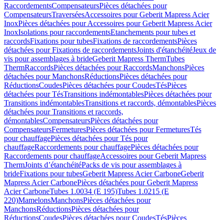
Raccordements
Compensateurs
Pièces détachées pour
Compensateurs
Traversées
Accessoires pour Geberit Mapress Acier
Inox
Pièces détachées pour Accessoires pour Geberit Mapress Acier
Inox
Isolations pour raccordements
Etanchements pour tubes et
raccords
Fixations pour tubes
Fixations de raccordements
Pièces
détachées pour Fixations de raccordements
Joints d'étanchéité
Jeux de
vis pour assemblages à bride
Geberit Mapress Therm
Tubes
Therm
Raccords
Pièces détachées pour Raccords
Manchons
Pièces
détachées pour Manchons
Réductions
Pièces détachées pour
Réductions
Coudes
Pièces détachées pour Coudes
Tés
Pièces
détachées pour Tés
Transitions indémontables
Pièces détachées pour
Transitions indémontables
Transitions et raccords, démontables
Pièces
détachées pour Transitions et raccords,
démontables
Compensateurs
Pièces détachées pour
Compensateurs
Fermetures
Pièces détachées pour Fermetures
Tés
pour chauffage
Pièces détachées pour Tés pour
chauffage
Raccordements pour chauffage
Pièces détachées pour
Raccordements pour chauffage
Accessoires pour Geberit Mapress
Therm
Joints d’étanchéité
Packs de vis pour assemblages à
bride
Fixations pour tubes
Geberit Mapress Acier Carbone
Geberit
Mapress Acier Carbone
Pièces détachées pour Geberit Mapress
Acier Carbone
Tubes 1.0034 (E 195)
Tubes 1.0215 (E
220)
Mamelons
Manchons
Pièces détachées pour
Manchons
Réductions
Pièces détachées pour
Réductions
Coudes
Pièces détachées pour Coudes
Tés
Pièces