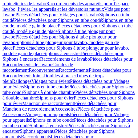
robinetteries de lavabo
Raccordements des appareils pour l’espace
lavabo, l’évier, les appareils et les déversoirs muraux
Vidages pour
lavabo
Pièces détachées pour Vidages pour lavabo
Siphons en tube
coudé
Pièces détachées pour Siphons en tube coudé
Siphons en tube
coudé, modèle gain de place
Pièces détachées pour Siphons en tube
coudé, modèle gain de place
Siphons à tube plongeur pour
lavabo
Pièces détachées pour Siphons à tube plongeur pour
lavabo
Siphons à tube plongeur pour lavabo, modèle gain de
place
Pièces détachées pour Siphons à tube plongeur pour lavabo,
modèle gain de place
Siphons à encastrer
Pièces détachées pour
Siphons à encastrer
Raccordements de lavabo
Pièces détachées pour
Raccordements de lavabo
Coudes de
raccordement
Recouvrements
Raccordements
Pièces détachées pour
Raccordements
Joints
Douilles à braser
Tubes de trop-
plein
Rallonges
Vidages pour éviers
Pièces détachées pour Vidages
pour éviers
Siphons en tube coudé
Pièces détachées pour Siphons en
tube coudé
Siphons à double chambre
Pièces détachées pour Siphons
à double chambre
Siphons pour évier
Pièces détachées pour Siphons
pour évier
Manchon de raccordement
Pièces détachées pour
Manchon de raccordement
Accessoires
Pièces détachées pour
Accessoires
Vidages pour appareils
Pièces détachées pour Vidages
pour appareils
Siphons en tube coudé
Pièces détachées pour Siphons
en tube coudé
Siphons à encastrer
Pièces détachées pour Siphons à
encastrer
Siphons apparents
Pièces détachées pour Siphons
apparents
Raccordements
Pièces détachées pour