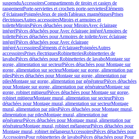
suspendu
Accessoires
Compartiments de tiroirs et casiers de
rangement
Porte-serviettes et crochets porte-serviettes
Éléments
d’éclairage
Poignées
Jeux de pieds
Tableaux magnétiques
Prises
électriques
Autres accessoires
Miroirs et armoires et
toilette
Miroirs
Pièces détachées pour Miroirs
Avec éclairage
intégré
Pièces détachées pour Avec éclairage intégré
Armoires de
toilette
Pièces détachées pour Armoires de toilette
Avec éclairage
intégré
Pièces détachées pour Avec éclairage
intégré
Accessoires
Éléments d’éclairage
Poignées
Autres
accessoires
Prises électriques
Robinetteries
Robinetteries de
lavabo
Pièces détachées pour Robinetteries de lavabo
Montage sur
gorge, alimentation sur secteur
Pièces détachées pour Montage sur
gorge, alimentation sur secteur
Montage sur gorge, alimentation par
piles
Pièces détachées pour Montage sur gorge, alimentation par
piles
Montage sur gorge, alimentation par générateur
Pièces détachées
pour Montage sur gorge, alimentation par générateur
Montage sur
gorge, robinet mitigeur
Pièces détachées pour Montage sur gorge,
robinet mitigeur
Montage mural, alimentation sur secteur
Pièces
détachées pour Montage mural, alimentation sur secteur
Montage
mural, alimentation par piles
Pièces détachées pour Montage mural,
alimentation par piles
Montage mural, alimentation par
générateur
Pièces détachées pour Montage mural, alimentation par
générateur
Montage mural, robinet mélangeur
Pièces détachées pour
Montage mural, robinet mélangeur
Accessoires
Pièces détachées pour
Accessoires
Pour robinetteries de lavabo
Pièces détachées pour Pour