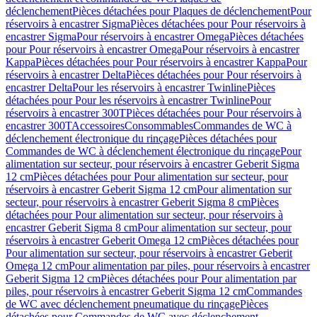
déclenchement
Pièces détachées pour Plaques de déclenchement
Pour
réservoirs à encastrer Sigma
Pièces détachées pour Pour réservoirs à
encastrer Sigma
Pour réservoirs à encastrer Omega
Pièces détachées
pour Pour réservoirs à encastrer Omega
Pour réservoirs à encastrer
Kappa
Pièces détachées pour Pour réservoirs à encastrer Kappa
Pour
réservoirs à encastrer Delta
Pièces détachées pour Pour réservoirs à
encastrer Delta
Pour les réservoirs à encastrer Twinline
Pièces
détachées pour Pour les réservoirs à encastrer Twinline
Pour
réservoirs à encastrer 300T
Pièces détachées pour Pour réservoirs à
encastrer 300T
Accessoires
Consommables
Commandes de WC à
déclenchement électronique du rinçage
Pièces détachées pour
Commandes de WC à déclenchement électronique du rinçage
Pour
alimentation sur secteur, pour réservoirs à encastrer Geberit Sigma
12 cm
Pièces détachées pour Pour alimentation sur secteur, pour
réservoirs à encastrer Geberit Sigma 12 cm
Pour alimentation sur
secteur, pour réservoirs à encastrer Geberit Sigma 8 cm
Pièces
détachées pour Pour alimentation sur secteur, pour réservoirs à
encastrer Geberit Sigma 8 cm
Pour alimentation sur secteur, pour
réservoirs à encastrer Geberit Omega 12 cm
Pièces détachées pour
Pour alimentation sur secteur, pour réservoirs à encastrer Geberit
Omega 12 cm
Pour alimentation par piles, pour réservoirs à encastrer
Geberit Sigma 12 cm
Pièces détachées pour Pour alimentation par
piles, pour réservoirs à encastrer Geberit Sigma 12 cm
Commandes
de WC avec déclenchement pneumatique du rinçage
Pièces
détachées pour Commandes de WC avec déclenchement