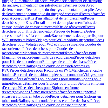
rinçage, alimentation sur secteur
Avec déclenchement électronique
du rinçage, alimentation par piles
Pièces détachées pour Avec
déclenchement électronique du rinçage, alimentation par piles
Avec
déclenchement pneumatique du rinçage
Accessoires
Pièces détachées
pour Accessoires
Kits d’installation et de remplacement
Pièces
détachées pour Kits d’installation et de remplacement
Tubes de
chasse, coudes de chasse et raccords
Kits de rénovation
Pièces
détachées pour Kits de rénovation
Plaques de fermeture
Autres
accessoires
Aides à la commande
Raccordements des appareils pour
WC, urinoirs et bidets
Vidages pour WC et vidoirs suspendus
Pièces
détachées pour Vidages pour WC et vidoirs suspendus
Coudes de
raccordement
Pièces détachées pour Coudes de
raccordement
Manchon de raccordement
Pièces détachées pour
Manchon de raccordement
Kits de raccordement
Pièces détachées
pour Kits de raccordement
Rallonges de coude de chasse
Pièces
détachées pour Rallonges de coude de chasse
Raccords en
PVC
Pièces détachées pour Raccords en PVC
Manchettes et cache-
boulons
Raccords de transition et pièces de connexion
Vidages pour
urinoirs
Pièces détachées pour Vidages pour urinoirs
Siphons pour
urinoir
Pièces détachées pour Siphons pour urinoir
Siphons en forme
d’escargot
Pièces détachées pour Siphons en forme
d’escargot
Siphons à encastrer
Pièces détachées pour Siphons à
encastrer
Siphons en tube coudé
Pièces détachées pour Siphons en
tube coudé
Rallonges de coude de chasse et tube de chasse
Pièces
détachées pour Rallonges de coude de chasse et tube de