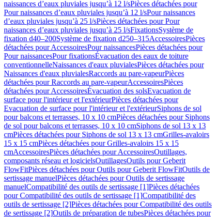
naissances d’eaux pluviales jusqu’à 12 l/s
Pièces détachées pour
Pour naissances d’eaux pluviales jusqu’à 12 l/s
Pour naissances
d’eaux pluviales jusqu’à 25 l/s
Pièces détachées pour Pour
naissances d’eaux pluviales jusqu’à 25 l/s
Fixations
Système de
fixation d40–200
Système de fixation d250–315
Accessoires
Pièces
détachées pour Accessoires
Pour naissances
Pièces détachées pour
Pour naissances
Pour fixations
Évacuation des eaux de toiture
conventionnelle
Naissances d'eaux pluviales
Pièces détachées pour
Naissances d'eaux pluviales
Raccords au pare-vapeur
Pièces
détachées pour Raccords au pare-vapeur
Accessoires
Pièces
détachées pour Accessoires
Évacuation des sols
Evacuation de
surface pour l'intérieur et l'extérieur
Pièces détachées pour
Evacuation de surface pour l'intérieur et l'extérieur
Siphons de sol
pour balcons et terrasses, 10 x 10 cm
Pièces détachées pour Siphons
de sol pour balcons et terrasses, 10 x 10 cm
Siphons de sol 13 x 13
cm
Pièces détachées pour Siphons de sol 13 x 13 cm
Grilles-avaloirs
15 x 15 cm
Pièces détachées pour Grilles-avaloirs 15 x 15
cm
Accessoires
Pièces détachées pour Accessoires
Outillages,
composants réseau et logiciels
Outillages
Outils pour Geberit
FlowFit
Pièces détachées pour Outils pour Geberit FlowFit
Outils de
sertissage manuel
Pièces détachées pour Outils de sertissage
manuel
Compatibilité des outils de sertissage [1]
Pièces détachées
pour Compatibilité des outils de sertissage [1]
Compatibilité des
outils de sertissage [2]
Pièces détachées pour Compatibilité des outils
de sertissage [2]
Outils de préparation de tubes
Pièces détachées pour