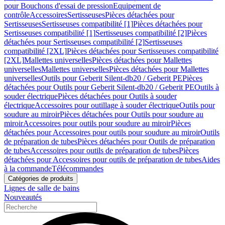
pour Bouchons d'essai de pression
Equipement de
contrôle
Accessoires
Sertisseuses
Pièces détachées pour
Sertisseuses
Sertisseuses compatibilité [1]
Pièces détachées pour
Sertisseuses compatibilité [1]
Sertisseuses compatibilité [2]
Pièces
détachées pour Sertisseuses compatibilité [2]
Sertisseuses
compatibilité [2XL]
Pièces détachées pour Sertisseuses compatibilité
[2XL]
Mallettes universelles
Pièces détachées pour Mallettes
universelles
Mallettes universelles
Pièces détachées pour Mallettes
universelles
Outils pour Geberit Silent-db20 / Geberit PE
Pièces
détachées pour Outils pour Geberit Silent-db20 / Geberit PE
Outils à
souder électrique
Pièces détachées pour Outils à souder
électrique
Accessoires pour outillage à souder électrique
Outils pour
soudure au miroir
Pièces détachées pour Outils pour soudure au
miroir
Accessoires pour outils pour soudure au miroir
Pièces
détachées pour Accessoires pour outils pour soudure au miroir
Outils
de préparation de tubes
Pièces détachées pour Outils de préparation
de tubes
Accessoires pour outils de préparation de tubes
Pièces
détachées pour Accessoires pour outils de préparation de tubes
Aides
à la commande
Télécommandes
Catégories de produits
Lignes de salle de bains
Nouveautés