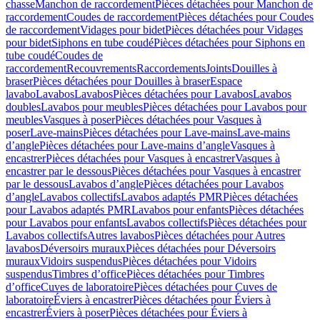
chasse
Manchon de raccordement
Pièces détachées pour Manchon de
raccordement
Coudes de raccordement
Pièces détachées pour Coudes
de raccordement
Vidages pour bidet
Pièces détachées pour Vidages
pour bidet
Siphons en tube coudé
Pièces détachées pour Siphons en
tube coudé
Coudes de
raccordement
Recouvrements
Raccordements
Joints
Douilles à
braser
Pièces détachées pour Douilles à braser
Espace
lavabo
Lavabos
Lavabos
Pièces détachées pour Lavabos
Lavabos
doubles
Lavabos pour meubles
Pièces détachées pour Lavabos pour
meubles
Vasques à poser
Pièces détachées pour Vasques à
poser
Lave-mains
Pièces détachées pour Lave-mains
Lave-mains
d’angle
Pièces détachées pour Lave-mains d’angle
Vasques à
encastrer
Pièces détachées pour Vasques à encastrer
Vasques à
encastrer par le dessous
Pièces détachées pour Vasques à encastrer
par le dessous
Lavabos d’angle
Pièces détachées pour Lavabos
d’angle
Lavabos collectifs
Lavabos adaptés PMR
Pièces détachées
pour Lavabos adaptés PMR
Lavabos pour enfants
Pièces détachées
pour Lavabos pour enfants
Lavabos collectifs
Pièces détachées pour
Lavabos collectifs
Autres lavabos
Pièces détachées pour Autres
lavabos
Déversoirs muraux
Pièces détachées pour Déversoirs
muraux
Vidoirs suspendus
Pièces détachées pour Vidoirs
suspendus
Timbres dʼoffice
Pièces détachées pour Timbres
dʼoffice
Cuves de laboratoire
Pièces détachées pour Cuves de
laboratoire
Éviers à encastrer
Pièces détachées pour Éviers à
encastrer
Éviers à poser
Pièces détachées pour Éviers à