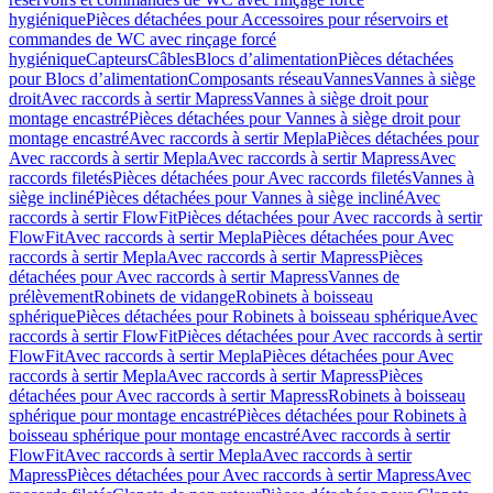
hygiénique
Pièces détachées pour Accessoires pour réservoirs et
commandes de WC avec rinçage forcé
hygiénique
Capteurs
Câbles
Blocs d’alimentation
Pièces détachées
pour Blocs d’alimentation
Composants réseau
Vannes
Vannes à siège
droit
Avec raccords à sertir Mapress
Vannes à siège droit pour
montage encastré
Pièces détachées pour Vannes à siège droit pour
montage encastré
Avec raccords à sertir Mepla
Pièces détachées pour
Avec raccords à sertir Mepla
Avec raccords à sertir Mapress
Avec
raccords filetés
Pièces détachées pour Avec raccords filetés
Vannes à
siège incliné
Pièces détachées pour Vannes à siège incliné
Avec
raccords à sertir FlowFit
Pièces détachées pour Avec raccords à sertir
FlowFit
Avec raccords à sertir Mepla
Pièces détachées pour Avec
raccords à sertir Mepla
Avec raccords à sertir Mapress
Pièces
détachées pour Avec raccords à sertir Mapress
Vannes de
prélèvement
Robinets de vidange
Robinets à boisseau
sphérique
Pièces détachées pour Robinets à boisseau sphérique
Avec
raccords à sertir FlowFit
Pièces détachées pour Avec raccords à sertir
FlowFit
Avec raccords à sertir Mepla
Pièces détachées pour Avec
raccords à sertir Mepla
Avec raccords à sertir Mapress
Pièces
détachées pour Avec raccords à sertir Mapress
Robinets à boisseau
sphérique pour montage encastré
Pièces détachées pour Robinets à
boisseau sphérique pour montage encastré
Avec raccords à sertir
FlowFit
Avec raccords à sertir Mepla
Avec raccords à sertir
Mapress
Pièces détachées pour Avec raccords à sertir Mapress
Avec