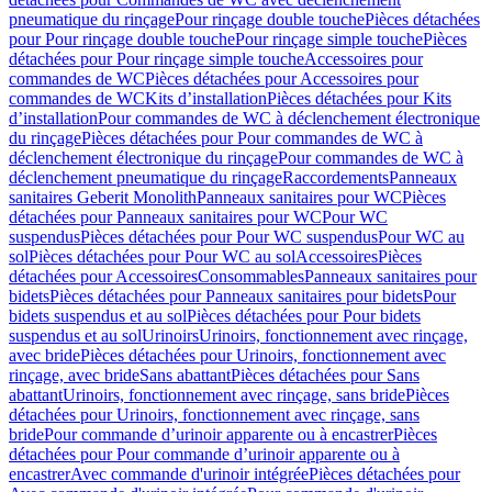
pneumatique du rinçage
Pour rinçage double touche
Pièces détachées
pour Pour rinçage double touche
Pour rinçage simple touche
Pièces
détachées pour Pour rinçage simple touche
Accessoires pour
commandes de WC
Pièces détachées pour Accessoires pour
commandes de WC
Kits d’installation
Pièces détachées pour Kits
d’installation
Pour commandes de WC à déclenchement électronique
du rinçage
Pièces détachées pour Pour commandes de WC à
déclenchement électronique du rinçage
Pour commandes de WC à
déclenchement pneumatique du rinçage
Raccordements
Panneaux
sanitaires Geberit Monolith
Panneaux sanitaires pour WC
Pièces
détachées pour Panneaux sanitaires pour WC
Pour WC
suspendus
Pièces détachées pour Pour WC suspendus
Pour WC au
sol
Pièces détachées pour Pour WC au sol
Accessoires
Pièces
détachées pour Accessoires
Consommables
Panneaux sanitaires pour
bidets
Pièces détachées pour Panneaux sanitaires pour bidets
Pour
bidets suspendus et au sol
Pièces détachées pour Pour bidets
suspendus et au sol
Urinoirs
Urinoirs, fonctionnement avec rinçage,
avec bride
Pièces détachées pour Urinoirs, fonctionnement avec
rinçage, avec bride
Sans abattant
Pièces détachées pour Sans
abattant
Urinoirs, fonctionnement avec rinçage, sans bride
Pièces
détachées pour Urinoirs, fonctionnement avec rinçage, sans
bride
Pour commande d’urinoir apparente ou à encastrer
Pièces
détachées pour Pour commande d’urinoir apparente ou à
encastrer
Avec commande d'urinoir intégrée
Pièces détachées pour