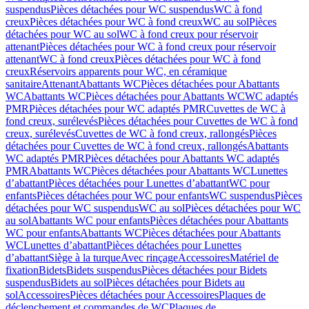
suspendus
Pièces détachées pour WC suspendus
WC à fond
creux
Pièces détachées pour WC à fond creux
WC au sol
Pièces
détachées pour WC au sol
WC à fond creux pour réservoir
attenant
Pièces détachées pour WC à fond creux pour réservoir
attenant
WC à fond creux
Pièces détachées pour WC à fond
creux
Réservoirs apparents pour WC, en céramique
sanitaire
Attenant
Abattants WC
Pièces détachées pour Abattants
WC
Abattants WC
Pièces détachées pour Abattants WC
WC adaptés
PMR
Pièces détachées pour WC adaptés PMR
Cuvettes de WC à
fond creux, surélevés
Pièces détachées pour Cuvettes de WC à fond
creux, surélevés
Cuvettes de WC à fond creux, rallongés
Pièces
détachées pour Cuvettes de WC à fond creux, rallongés
Abattants
WC adaptés PMR
Pièces détachées pour Abattants WC adaptés
PMR
Abattants WC
Pièces détachées pour Abattants WC
Lunettes
d’abattant
Pièces détachées pour Lunettes d’abattant
WC pour
enfants
Pièces détachées pour WC pour enfants
WC suspendus
Pièces
détachées pour WC suspendus
WC au sol
Pièces détachées pour WC
au sol
Abattants WC pour enfants
Pièces détachées pour Abattants
WC pour enfants
Abattants WC
Pièces détachées pour Abattants
WC
Lunettes d’abattant
Pièces détachées pour Lunettes
d’abattant
Siège à la turque
Avec rinçage
Accessoires
Matériel de
fixation
Bidets
Bidets suspendus
Pièces détachées pour Bidets
suspendus
Bidets au sol
Pièces détachées pour Bidets au
sol
Accessoires
Pièces détachées pour Accessoires
Plaques de
déclenchement et commandes de WC
Plaques de