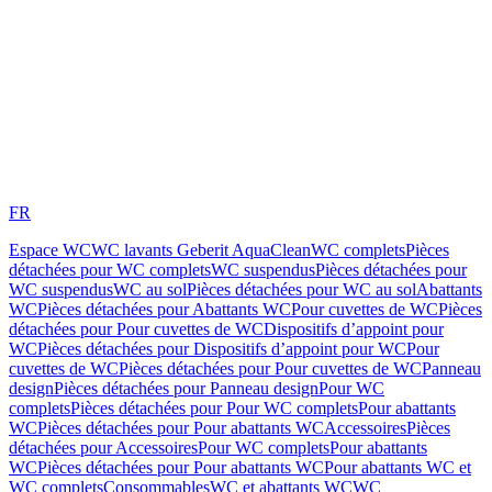
FR
Espace WC
WC lavants Geberit AquaClean
WC complets
Pièces
détachées pour WC complets
WC suspendus
Pièces détachées pour
WC suspendus
WC au sol
Pièces détachées pour WC au sol
Abattants
WC
Pièces détachées pour Abattants WC
Pour cuvettes de WC
Pièces
détachées pour Pour cuvettes de WC
Dispositifs d’appoint pour
WC
Pièces détachées pour Dispositifs d’appoint pour WC
Pour
cuvettes de WC
Pièces détachées pour Pour cuvettes de WC
Panneau
design
Pièces détachées pour Panneau design
Pour WC
complets
Pièces détachées pour Pour WC complets
Pour abattants
WC
Pièces détachées pour Pour abattants WC
Accessoires
Pièces
détachées pour Accessoires
Pour WC complets
Pour abattants
WC
Pièces détachées pour Pour abattants WC
Pour abattants WC et
WC complets
Consommables
WC et abattants WC
WC