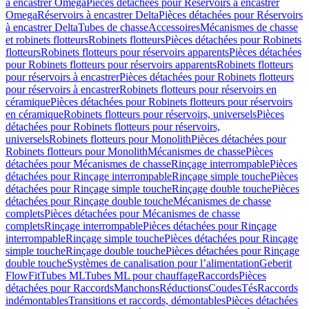
à encastrer Omega
Pièces détachées pour Réservoirs à encastrer
Omega
Réservoirs à encastrer Delta
Pièces détachées pour Réservoirs
à encastrer Delta
Tubes de chasse
Accessoires
Mécanismes de chasse
et robinets flotteurs
Robinets flotteurs
Pièces détachées pour Robinets
flotteurs
Robinets flotteurs pour réservoirs apparents
Pièces détachées
pour Robinets flotteurs pour réservoirs apparents
Robinets flotteurs
pour réservoirs à encastrer
Pièces détachées pour Robinets flotteurs
pour réservoirs à encastrer
Robinets flotteurs pour réservoirs en
céramique
Pièces détachées pour Robinets flotteurs pour réservoirs
en céramique
Robinets flotteurs pour réservoirs, universels
Pièces
détachées pour Robinets flotteurs pour réservoirs,
universels
Robinets flotteurs pour Monolith
Pièces détachées pour
Robinets flotteurs pour Monolith
Mécanismes de chasse
Pièces
détachées pour Mécanismes de chasse
Rinçage interrompable
Pièces
détachées pour Rinçage interrompable
Rinçage simple touche
Pièces
détachées pour Rinçage simple touche
Rinçage double touche
Pièces
détachées pour Rinçage double touche
Mécanismes de chasse
complets
Pièces détachées pour Mécanismes de chasse
complets
Rinçage interrompable
Pièces détachées pour Rinçage
interrompable
Rinçage simple touche
Pièces détachées pour Rinçage
simple touche
Rinçage double touche
Pièces détachées pour Rinçage
double touche
Systèmes de canalisation pour l’alimentation
Geberit
FlowFit
Tubes ML
Tubes ML pour chauffage
Raccords
Pièces
détachées pour Raccords
Manchons
Réductions
Coudes
Tés
Raccords
indémontables
Transitions et raccords, démontables
Pièces détachées