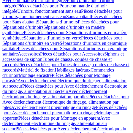
Avec commande d'urinoir intégrée
Pour commande d'urinoir
intégrée
Pièces détachées pour Pour commande d'urinoir
intégrée
Urinoirs, fonctionnement sans eau
Pièces détachées pour
Urinoirs, fonctionnement sans eau
Sans abattant
Pièces détachées
pour Sans abattant
Séparations d’urinoirs
Pièces détachées pour
Séparations d’urinoirs
Séparations d’urinoirs en matière
synthétique
Pièces détachées pour Séparations d’urinoirs en matière
synthétique
Séparations d’urinoirs en verre
Pièces détachées pour
Séparations d’urinoirs en verre
Séparations d’urinoirs en céramique
sanitaire
Pièces détachées pour Séparations d’urinoirs en céramique
sanitaire
Accessoires
Pièces détachées pour Accessoires
Siphons et
accessoires de siphon
Tubes de chasse, coudes de chasse et
raccords
Pièces détachées pour Tubes de chasse, coudes de chasse et
raccords
Matériel de fixation
Habillages latéraux
Commandes
dʼurinoir
Montage encastré
Pièces détachées pour Montage
encastré
Avec déclenchement électronique du rinçage, alimentation
sur secteur
Pièces détachées pour Avec déclenchement électronique
du rinçage, alimentation sur secteur
Avec déclenchement
électronique du rinçage, alimentation par piles
Pièces détachées pour
Avec déclenchement électronique du rinçage, alimentation par
piles
Avec déclenchement pneumatique du rinçage
Pièces détachées
pour Avec déclenchement pneumatique du rinçage
Montage en
apparent
Pièces détachées pour Montage en apparent
Avec
déclenchement électronique du rinçage, alimentation sur
secteur
Pièces détachées pour Avec déclenchement électronique du