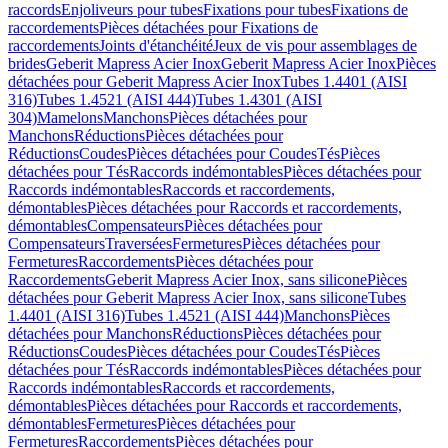
raccords
Enjoliveurs pour tubes
Fixations pour tubes
Fixations de
raccordements
Pièces détachées pour Fixations de
raccordements
Joints d'étanchéité
Jeux de vis pour assemblages de
brides
Geberit Mapress Acier Inox
Geberit Mapress Acier Inox
Pièces
détachées pour Geberit Mapress Acier Inox
Tubes 1.4401 (AISI
316)
Tubes 1.4521 (AISI 444)
Tubes 1.4301 (AISI
304)
Mamelons
Manchons
Pièces détachées pour
Manchons
Réductions
Pièces détachées pour
Réductions
Coudes
Pièces détachées pour Coudes
Tés
Pièces
détachées pour Tés
Raccords indémontables
Pièces détachées pour
Raccords indémontables
Raccords et raccordements,
démontables
Pièces détachées pour Raccords et raccordements,
démontables
Compensateurs
Pièces détachées pour
Compensateurs
Traversées
Fermetures
Pièces détachées pour
Fermetures
Raccordements
Pièces détachées pour
Raccordements
Geberit Mapress Acier Inox, sans silicone
Pièces
détachées pour Geberit Mapress Acier Inox, sans silicone
Tubes
1.4401 (AISI 316)
Tubes 1.4521 (AISI 444)
Manchons
Pièces
détachées pour Manchons
Réductions
Pièces détachées pour
Réductions
Coudes
Pièces détachées pour Coudes
Tés
Pièces
détachées pour Tés
Raccords indémontables
Pièces détachées pour
Raccords indémontables
Raccords et raccordements,
démontables
Pièces détachées pour Raccords et raccordements,
démontables
Fermetures
Pièces détachées pour
Fermetures
Raccordements
Pièces détachées pour