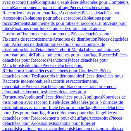
avec raccord fileté
Compteurs d'eau
Pièces détachées pour Compteurs
d'eau
Raccordements pour chauffage
Pièces détachées pour
Raccordements pour chauffage
Accessoires
Pièces détachées pour
Accessoires
Isolations pour tubes et raccords
Isolations pour
raccordements
Etanchements pour tubes et raccords
Enjoliveurs pour
tubes
Fixations pour tubes
Gaines de protection et aides à
l'insertion
Fixations de raccordements
Pièces détachées pour
Fixations de raccordements
Armoires de distribution
Pièces détachées
pour Armoires de distribution
Fixations pour nourrice de
distribution
Joints d'étanchéité
Geberit Mepla
Tubes multicouches
pour eau potable
Tubes multicouches pour chauffage
Raccords
Pièces
détachées pour Raccords
Manchons
Pièces détachées pour
Manchons
Réductions
Pièces détachées pour
Réductions
Coudes
Pièces détachées pour Coudes
Tés
Pièces
détachées pour Tés
Raccords indémontables
Pièces détachées pour
Raccords indémontables
Raccords et raccordements,
démontables
Pièces détachées pour Raccords et raccordements,
démontables
Fermetures
Pièces détachées pour
Fermetures
Appliques
Pièces détachées pour Appliques
Nourrices de
distribution avec raccord fileté
Pièces détachées pour Nourrices de
distribution avec raccord fileté
Tés pour chauffage
Pièces détachées
pour Tés pour chauffage
Raccordements pour chauffage
Pièces
détachées pour Raccordements pour chauffage
Accessoires
Pièces
détachées pour Accessoires
Isolations pour tubes et
raccords
Isolations pour raccordements
Etanchements pour tubes et