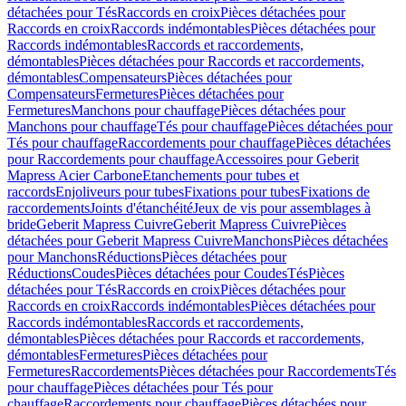
détachées pour Tés
Raccords en croix
Pièces détachées pour
Raccords en croix
Raccords indémontables
Pièces détachées pour
Raccords indémontables
Raccords et raccordements,
démontables
Pièces détachées pour Raccords et raccordements,
démontables
Compensateurs
Pièces détachées pour
Compensateurs
Fermetures
Pièces détachées pour
Fermetures
Manchons pour chauffage
Pièces détachées pour
Manchons pour chauffage
Tés pour chauffage
Pièces détachées pour
Tés pour chauffage
Raccordements pour chauffage
Pièces détachées
pour Raccordements pour chauffage
Accessoires pour Geberit
Mapress Acier Carbone
Etanchements pour tubes et
raccords
Enjoliveurs pour tubes
Fixations pour tubes
Fixations de
raccordements
Joints d'étanchéité
Jeux de vis pour assemblages à
bride
Geberit Mapress Cuivre
Geberit Mapress Cuivre
Pièces
détachées pour Geberit Mapress Cuivre
Manchons
Pièces détachées
pour Manchons
Réductions
Pièces détachées pour
Réductions
Coudes
Pièces détachées pour Coudes
Tés
Pièces
détachées pour Tés
Raccords en croix
Pièces détachées pour
Raccords en croix
Raccords indémontables
Pièces détachées pour
Raccords indémontables
Raccords et raccordements,
démontables
Pièces détachées pour Raccords et raccordements,
démontables
Fermetures
Pièces détachées pour
Fermetures
Raccordements
Pièces détachées pour Raccordements
Tés
pour chauffage
Pièces détachées pour Tés pour
chauffage
Raccordements pour chauffage
Pièces détachées pour