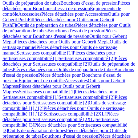
Outils de préparation de tubes
Bouchons d’essai de pression
Pièces
détachées pour Bouchons d’essai de pression
Équipements de
contrôle
Accessoires
Pièces détachées pour Accessoires
Outils pour
Geberit PushFit
Pièces détachées pour Outils pour Geberit
PushFit
Outils de préparation de tubes
Pièces détachées pour Outils
de préparation de tubes
Bouchons d'essai de pression
Pièces
détachées pour Bouchons d'essai de pression
Outils pour Geberit
Mepla
Pièces détachées pour Outils pour Geberit Mepla
Outils de
sertissage manuel
Pièces détachées pour Outils de sertissage
manuel
Sertisseuses compatibilité [1]
Pièces détachées pour
Sertisseuses compatibilité [1]
Sertisseuses compatibilité [2]
Pièces
détachées pour Sertisseuses compatibilité [2]
Outils de préparation de
tubes
Pièces détachées pour Outils de préparation de tubes
Bouchons
d'essai de pression
Pièces détachées pour Bouchons d'essai de
pression
Équipement de contrôle
Accessoires
Outils pour Geberit
Mapress
Pièces détachées pour Outils pour Geberit
Mapress
Sertisseuses compatibilité [1]
Pièces détachées pour
Sertisseuses compatibilité [1]
Sertisseuses compatibilité [2]
Pièces
détachées pour Sertisseuses compatibilité [2]
Outils de sertissage
compatibilité [1] / [2]
Pièces détachées pour Outils de sertissage
compatibilité [1] / [2]
Sertisseuses compatibilité [2XL]
Pièces
détachées pour Sertisseuses compatibilité [2XL]
Sertisseuses
compatibilité [3]
Pièces détachées pour Sertisseuses compatibilité
[3]
Outils de préparation de tubes
Pièces détachées pour Outils de
préparation de tubes
Bouchons d'essai de pression
Pièces détachées