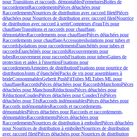
pour Transitions et raccords, démontables
Fermetures
Boîtes de
raccordement
Raccordements
Pièces détachées pour
Raccordements
Nourrices de distribution avec raccord fileté
Pièces
détachées pour Nourrices de distribution avec raccord fileté
Nourrice
de distribution avec raccord à sertir
Compteurs d'eau
Tés pour
chauffage
Transitions et raccords pour chauffage,
démontables
Raccordements pour chauffage
Pièces détachées pour
Raccordements pour chauffage
Accessoires
Isolations pour tubes et
raccords
Isolations pour raccordements
Étanchéités pour tubes et
raccords
Étanchéités pour raccords
Recouvrements pour
tubes
Recouvrement pour raccords
Fixations pour tubes
Gaines de
protection et aides à l'insertion
Fixations pour
raccordements
Armoires de distribution
Fixations pour nourrice de
distribution
Joints d’étanchéité
Packs de vis pour assemblages à
bride
Consommables
Geberit PushFit
Tubes ML
Tubes ML pour
chauffage
Raccords
Pièces détachées pour Raccords
Manchons
Pièces
détachées pour Manchons
Réductions
Pièces détachées pour
Réductions
Coudes
Pièces détachées pour Coudes
Tés
Pièces
détachées pour Tés
Raccords indémontables
Pièces détachées pour
Raccords indémontables
Raccords et raccordements,
démontables
Pièces détachées pour Raccords et raccordements,
démontables
Raccordements
Pièces détachées pour
Raccordements
Nourrices de distribution à emboîter
Pièces détachées
pour Nourrices de distribution à emboîter
Nourrices de distribution
avec raccord fileté
Pièces détachées pour Nourrices de distribution