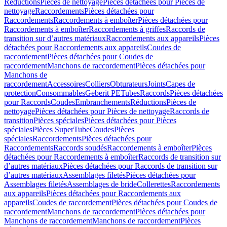
Réductions
Pièces de nettoyage
Pièces détachées pour Pièces de
nettoyage
Raccordements
Pièces détachées pour
Raccordements
Raccordements à emboîter
Pièces détachées pour
Raccordements à emboîter
Raccordements à griffes
Raccords de
transition sur d’autres matériaux
Raccordements aux appareils
Pièces
détachées pour Raccordements aux appareils
Coudes de
raccordement
Pièces détachées pour Coudes de
raccordement
Manchons de raccordement
Pièces détachées pour
Manchons de
raccordement
Accessoires
Colliers
Obturateurs
Joints
Capes de
protection
Consommables
Geberit PE
Tubes
Raccords
Pièces détachées
pour Raccords
Coudes
Embranchements
Réductions
Pièces de
nettoyage
Pièces détachées pour Pièces de nettoyage
Raccords de
transition
Pièces spéciales
Pièces détachées pour Pièces
spéciales
Pièces SuperTube
Coudes
Pièces
spéciales
Raccordements
Pièces détachées pour
Raccordements
Raccords soudés
Raccordements à emboîter
Pièces
détachées pour Raccordements à emboîter
Raccords de transition sur
d’autres matériaux
Pièces détachées pour Raccords de transition sur
d’autres matériaux
Assemblages filetés
Pièces détachées pour
Assemblages filetés
Assemblages de bride
Collerettes
Raccordements
aux appareils
Pièces détachées pour Raccordements aux
appareils
Coudes de raccordement
Pièces détachées pour Coudes de
raccordement
Manchons de raccordement
Pièces détachées pour
Manchons de raccordement
Manchons de raccordement
Pièces