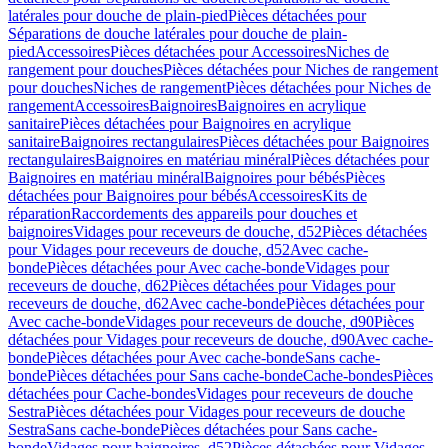
latérales pour douche de plain-pied
Pièces détachées pour
Séparations de douche latérales pour douche de plain-
pied
Accessoires
Pièces détachées pour Accessoires
Niches de
rangement pour douches
Pièces détachées pour Niches de rangement
pour douches
Niches de rangement
Pièces détachées pour Niches de
rangement
Accessoires
Baignoires
Baignoires en acrylique
sanitaire
Pièces détachées pour Baignoires en acrylique
sanitaire
Baignoires rectangulaires
Pièces détachées pour Baignoires
rectangulaires
Baignoires en matériau minéral
Pièces détachées pour
Baignoires en matériau minéral
Baignoires pour bébés
Pièces
détachées pour Baignoires pour bébés
Accessoires
Kits de
réparation
Raccordements des appareils pour douches et
baignoires
Vidages pour receveurs de douche, d52
Pièces détachées
pour Vidages pour receveurs de douche, d52
Avec cache-
bonde
Pièces détachées pour Avec cache-bonde
Vidages pour
receveurs de douche, d62
Pièces détachées pour Vidages pour
receveurs de douche, d62
Avec cache-bonde
Pièces détachées pour
Avec cache-bonde
Vidages pour receveurs de douche, d90
Pièces
détachées pour Vidages pour receveurs de douche, d90
Avec cache-
bonde
Pièces détachées pour Avec cache-bonde
Sans cache-
bonde
Pièces détachées pour Sans cache-bonde
Cache-bondes
Pièces
détachées pour Cache-bondes
Vidages pour receveurs de douche
Sestra
Pièces détachées pour Vidages pour receveurs de douche
Sestra
Sans cache-bonde
Pièces détachées pour Sans cache-
bonde
Vidages pour baignoires, d52
Pièces détachées pour Vidages