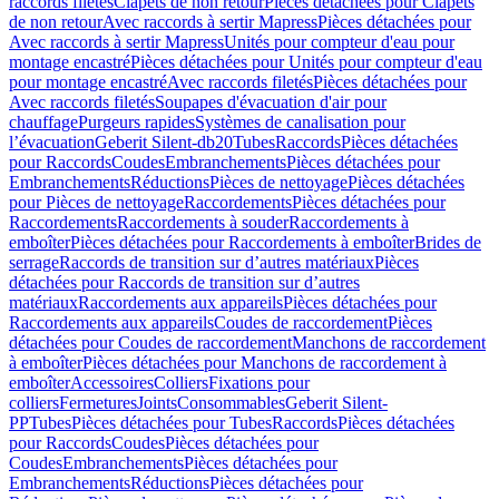
raccords filetés
Clapets de non retour
Pièces détachées pour Clapets
de non retour
Avec raccords à sertir Mapress
Pièces détachées pour
Avec raccords à sertir Mapress
Unités pour compteur d'eau pour
montage encastré
Pièces détachées pour Unités pour compteur d'eau
pour montage encastré
Avec raccords filetés
Pièces détachées pour
Avec raccords filetés
Soupapes d'évacuation d'air pour
chauffage
Purgeurs rapides
Systèmes de canalisation pour
l’évacuation
Geberit Silent-db20
Tubes
Raccords
Pièces détachées
pour Raccords
Coudes
Embranchements
Pièces détachées pour
Embranchements
Réductions
Pièces de nettoyage
Pièces détachées
pour Pièces de nettoyage
Raccordements
Pièces détachées pour
Raccordements
Raccordements à souder
Raccordements à
emboîter
Pièces détachées pour Raccordements à emboîter
Brides de
serrage
Raccords de transition sur d’autres matériaux
Pièces
détachées pour Raccords de transition sur d’autres
matériaux
Raccordements aux appareils
Pièces détachées pour
Raccordements aux appareils
Coudes de raccordement
Pièces
détachées pour Coudes de raccordement
Manchons de raccordement
à emboîter
Pièces détachées pour Manchons de raccordement à
emboîter
Accessoires
Colliers
Fixations pour
colliers
Fermetures
Joints
Consommables
Geberit Silent-
PP
Tubes
Pièces détachées pour Tubes
Raccords
Pièces détachées
pour Raccords
Coudes
Pièces détachées pour
Coudes
Embranchements
Pièces détachées pour
Embranchements
Réductions
Pièces détachées pour