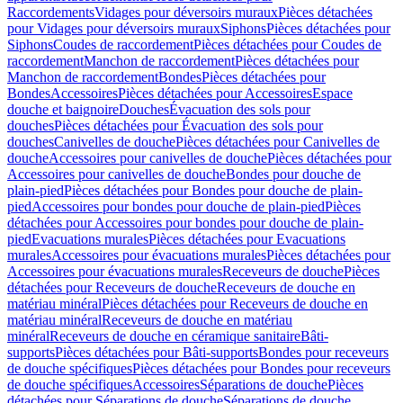
Raccordements
Vidages pour déversoirs muraux
Pièces détachées
pour Vidages pour déversoirs muraux
Siphons
Pièces détachées pour
Siphons
Coudes de raccordement
Pièces détachées pour Coudes de
raccordement
Manchon de raccordement
Pièces détachées pour
Manchon de raccordement
Bondes
Pièces détachées pour
Bondes
Accessoires
Pièces détachées pour Accessoires
Espace
douche et baignoire
Douches
Évacuation des sols pour
douches
Pièces détachées pour Évacuation des sols pour
douches
Canivelles de douche
Pièces détachées pour Canivelles de
douche
Accessoires pour canivelles de douche
Pièces détachées pour
Accessoires pour canivelles de douche
Bondes pour douche de
plain-pied
Pièces détachées pour Bondes pour douche de plain-
pied
Accessoires pour bondes pour douche de plain-pied
Pièces
détachées pour Accessoires pour bondes pour douche de plain-
pied
Evacuations murales
Pièces détachées pour Evacuations
murales
Accessoires pour évacuations murales
Pièces détachées pour
Accessoires pour évacuations murales
Receveurs de douche
Pièces
détachées pour Receveurs de douche
Receveurs de douche en
matériau minéral
Pièces détachées pour Receveurs de douche en
matériau minéral
Receveurs de douche en matériau
minéral
Receveurs de douche en céramique sanitaire
Bâti-
supports
Pièces détachées pour Bâti-supports
Bondes pour receveurs
de douche spécifiques
Pièces détachées pour Bondes pour receveurs
de douche spécifiques
Accessoires
Séparations de douche
Pièces
détachées pour Séparations de douche
Séparations de douche