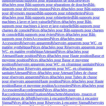
baignoires
Bâti-supports pour séparations de douches
Pièces
détachées pour Bâti-supports pour séparations de douches
Bâti-
supports pour déversoirs muraux
Pièces détachées pour Bâti-supports
pour déversoirs muraux
Bâti-supports pour robinetteries
Pièces
détachées pour Bâti-supports pour robinetteries
Bâti-supports pour
machines à laver et lave-vaisselle
Pièces détachées pour Bâti-
supports pour machines à laver et lave-vaisselle
Bâti-supports pour
charges de console
Pièces détachées pour Bâti-supports pour charges
de console
Bâti-supports pour éviers
Pièces détachées pour Bâti-
supports pour éviers
Accessoires
Pièces détachées pour
Accessoires
Réservoirs apparents
Réservoirs apparents pour WC, en
matière synthétique
Pièces détachées pour Réservoirs apparents pour
WC, en matière synthétique
Attenant
Pièces détachées pour
Attenant
Haute position
Pièces détachées pour Haute position
Basse et
moyenne position
Pièces détachées pour Basse et moyenne
position
Réservoirs apparents pour WC, en céramique sanitaire
Pièces
détachées pour Réservoirs apparents pour WC, en céramique
sanitaire
Attenant
Pièces détachées pour Attenant
Tubes de chasse
pour réservoirs apparents
Pièces détachées pour Tubes de chasse
pour réservoirs apparents
Haute position
Pièces détachées pour Haute
position
Basse et moyenne position
Accessoires
Pièces détachées pour
Accessoires
Raccordements
Pièces détachées pour
Raccordements
Joints
Fixations
Manchettes
Mamelons, rosaces et
modérateurs de débit
Réservoirs à encastrer
Réservoirs à encastrer
Sigma
Pièces détachées pour Réservoirs à encastrer Sigma
Réservoirs