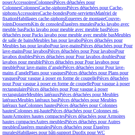
poser
Accessoires
Colonnes
Pièces détachées pour
Colonnes
Colonnes
Cache-siphons
Pièces détachées pour Cache-
siphons
Accessoires
Cache-bondes
Porte-serviettes
Matériel de
fixation
Habillages cache-siphons
Equerres de montage
Couvre-
joints
Dosserets
Kits de consoles
Étagères murales
Packs lavabo avec
meuble bas
Packs lavabo pour meuble avec meuble bas
Pièces
détachées pour Packs lavabo pour meuble avec meuble bas
Meubles
de salle de bains
Meubles bas pour lavabo
Pièces détachées pour
Meubles bas pour lavabo
Pour lave-mains
Pièces détachées pour Pour
lave-mains
Pour lavabos
Pièces détachées pour Pour lavabos
Pour
lavabos doubles
Pièces détachées pour Pour lavabos doubles
Pour
lavabos pour meuble
Pièces détachées pour Pour lavabos pour
meuble
Pour lave-mains d’angle
Pièces détachées pour Pour lave-
mains d’angle
Plans pour vasques
Pièces détachées pour Plans pour
vasques
Pour vasque à poser en forme de coupelle
Pièces détachées
pour Pour vasque à poser en forme de coupelle
Pour vasque à poser
rectangulaire
Pièces détachées pour Pour vasque à poser
rectangulaire
Meubles latéraux
Pièces détachées pour Meubles
latéraux
Meubles latéraux bas
Pièces détachées pour Meubles
latéraux bas
Colonnes hautes
Pièces détachées pour Colonnes
hautes
Colonnes mi-haute
Pièces détachées pour Colonnes mi-
haute
Armoires hautes compactes
Pièces détachées pour Armoires
hautes compactes
Autres meubles
Pièces détachées pour Autres
meubles
Étagères murales
Pièces détachées pour Étagères
murales
Habillages pour bâti-support Duofix pour WC