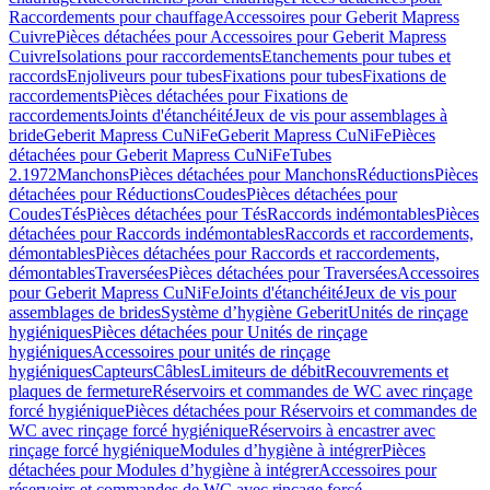
Raccordements pour chauffage
Accessoires pour Geberit Mapress
Cuivre
Pièces détachées pour Accessoires pour Geberit Mapress
Cuivre
Isolations pour raccordements
Etanchements pour tubes et
raccords
Enjoliveurs pour tubes
Fixations pour tubes
Fixations de
raccordements
Pièces détachées pour Fixations de
raccordements
Joints d'étanchéité
Jeux de vis pour assemblages à
bride
Geberit Mapress CuNiFe
Geberit Mapress CuNiFe
Pièces
détachées pour Geberit Mapress CuNiFe
Tubes
2.1972
Manchons
Pièces détachées pour Manchons
Réductions
Pièces
détachées pour Réductions
Coudes
Pièces détachées pour
Coudes
Tés
Pièces détachées pour Tés
Raccords indémontables
Pièces
détachées pour Raccords indémontables
Raccords et raccordements,
démontables
Pièces détachées pour Raccords et raccordements,
démontables
Traversées
Pièces détachées pour Traversées
Accessoires
pour Geberit Mapress CuNiFe
Joints d'étanchéité
Jeux de vis pour
assemblages de brides
Système d’hygiène Geberit
Unités de rinçage
hygiéniques
Pièces détachées pour Unités de rinçage
hygiéniques
Accessoires pour unités de rinçage
hygiéniques
Capteurs
Câbles
Limiteurs de débit
Recouvrements et
plaques de fermeture
Réservoirs et commandes de WC avec rinçage
forcé hygiénique
Pièces détachées pour Réservoirs et commandes de
WC avec rinçage forcé hygiénique
Réservoirs à encastrer avec
rinçage forcé hygiénique
Modules d’hygiène à intégrer
Pièces
détachées pour Modules d’hygiène à intégrer
Accessoires pour
réservoirs et commandes de WC avec rinçage forcé