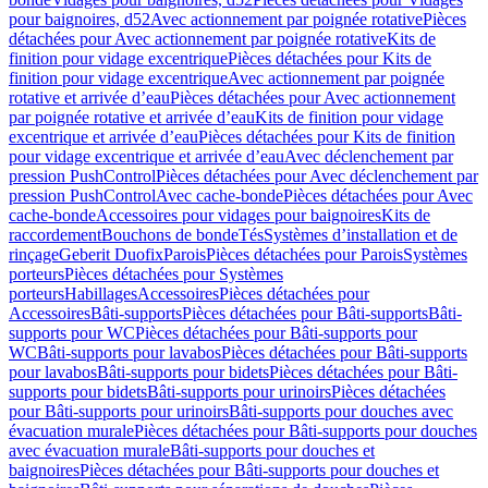
pour baignoires, d52
Avec actionnement par poignée rotative
Pièces
détachées pour Avec actionnement par poignée rotative
Kits de
finition pour vidage excentrique
Pièces détachées pour Kits de
finition pour vidage excentrique
Avec actionnement par poignée
rotative et arrivée d’eau
Pièces détachées pour Avec actionnement
par poignée rotative et arrivée d’eau
Kits de finition pour vidage
excentrique et arrivée d’eau
Pièces détachées pour Kits de finition
pour vidage excentrique et arrivée d’eau
Avec déclenchement par
pression PushControl
Pièces détachées pour Avec déclenchement par
pression PushControl
Avec cache-bonde
Pièces détachées pour Avec
cache-bonde
Accessoires pour vidages pour baignoires
Kits de
raccordement
Bouchons de bonde
Tés
Systèmes d’installation et de
rinçage
Geberit Duofix
Parois
Pièces détachées pour Parois
Systèmes
porteurs
Pièces détachées pour Systèmes
porteurs
Habillages
Accessoires
Pièces détachées pour
Accessoires
Bâti-supports
Pièces détachées pour Bâti-supports
Bâti-
supports pour WC
Pièces détachées pour Bâti-supports pour
WC
Bâti-supports pour lavabos
Pièces détachées pour Bâti-supports
pour lavabos
Bâti-supports pour bidets
Pièces détachées pour Bâti-
supports pour bidets
Bâti-supports pour urinoirs
Pièces détachées
pour Bâti-supports pour urinoirs
Bâti-supports pour douches avec
évacuation murale
Pièces détachées pour Bâti-supports pour douches
avec évacuation murale
Bâti-supports pour douches et
baignoires
Pièces détachées pour Bâti-supports pour douches et