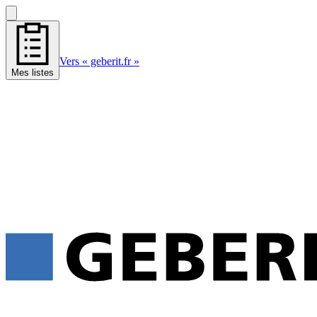
Vers « geberit.fr »
Mes listes