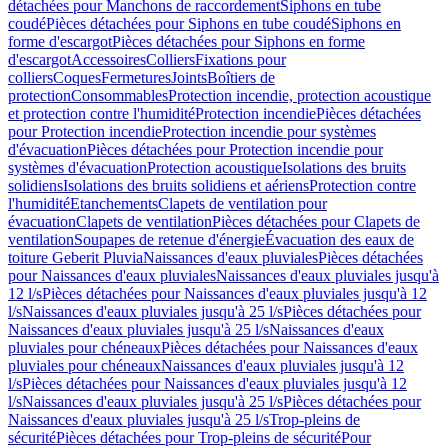
détachées pour Manchons de raccordement
Siphons en tube
coudé
Pièces détachées pour Siphons en tube coudé
Siphons en
forme d'escargot
Pièces détachées pour Siphons en forme
d'escargot
Accessoires
Colliers
Fixations pour
colliers
Coques
Fermetures
Joints
Boîtiers de
protection
Consommables
Protection incendie, protection acoustique
et protection contre l'humidité
Protection incendie
Pièces détachées
pour Protection incendie
Protection incendie pour systèmes
d'évacuation
Pièces détachées pour Protection incendie pour
systèmes d'évacuation
Protection acoustique
Isolations des bruits
solidiens
Isolations des bruits solidiens et aériens
Protection contre
l'humidité
Etanchements
Clapets de ventilation pour
évacuation
Clapets de ventilation
Pièces détachées pour Clapets de
ventilation
Soupapes de retenue d'énergie
Évacuation des eaux de
toiture Geberit Pluvia
Naissances d'eaux pluviales
Pièces détachées
pour Naissances d'eaux pluviales
Naissances d'eaux pluviales jusqu'à
12 l/s
Pièces détachées pour Naissances d'eaux pluviales jusqu'à 12
l/s
Naissances d'eaux pluviales jusqu'à 25 l/s
Pièces détachées pour
Naissances d'eaux pluviales jusqu'à 25 l/s
Naissances d'eaux
pluviales pour chéneaux
Pièces détachées pour Naissances d'eaux
pluviales pour chéneaux
Naissances d'eaux pluviales jusqu'à 12
l/s
Pièces détachées pour Naissances d'eaux pluviales jusqu'à 12
l/s
Naissances d'eaux pluviales jusqu'à 25 l/s
Pièces détachées pour
Naissances d'eaux pluviales jusqu'à 25 l/s
Trop-pleins de
sécurité
Pièces détachées pour Trop-pleins de sécurité
Pour