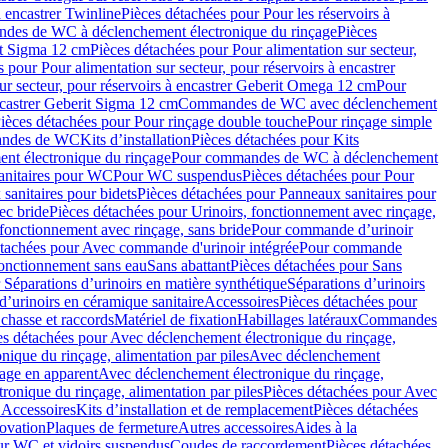
à encastrer Twinline
Pièces détachées pour Pour les réservoirs à
es de WC à déclenchement électronique du rinçage
Pièces
rit Sigma 12 cm
Pièces détachées pour Pour alimentation sur secteur,
 pour Pour alimentation sur secteur, pour réservoirs à encastrer
ur secteur, pour réservoirs à encastrer Geberit Omega 12 cm
Pour
encastrer Geberit Sigma 12 cm
Commandes de WC avec déclenchement
ièces détachées pour Pour rinçage double touche
Pour rinçage simple
mandes de WC
Kits d’installation
Pièces détachées pour Kits
nt électronique du rinçage
Pour commandes de WC à déclenchement
anitaires pour WC
Pour WC suspendus
Pièces détachées pour Pour
sanitaires pour bidets
Pièces détachées pour Panneaux sanitaires pour
ec bride
Pièces détachées pour Urinoirs, fonctionnement avec rinçage,
 fonctionnement avec rinçage, sans bride
Pour commande d’urinoir
étachées pour Avec commande d'urinoir intégrée
Pour commande
fonctionnement sans eau
Sans abattant
Pièces détachées pour Sans
 Séparations d’urinoirs en matière synthétique
Séparations d’urinoirs
d’urinoirs en céramique sanitaire
Accessoires
Pièces détachées pour
chasse et raccords
Matériel de fixation
Habillages latéraux
Commandes
es détachées pour Avec déclenchement électronique du rinçage,
ique du rinçage, alimentation par piles
Avec déclenchement
age en apparent
Avec déclenchement électronique du rinçage,
onique du rinçage, alimentation par piles
Pièces détachées pour Avec
 Accessoires
Kits d’installation et de remplacement
Pièces détachées
novation
Plaques de fermeture
Autres accessoires
Aides à la
ur WC et vidoirs suspendus
Coudes de raccordement
Pièces détachées