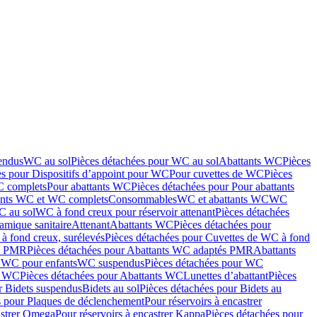
endus
WC au sol
Pièces détachées pour WC au sol
Abattants WC
Pièces
es pour Dispositifs d’appoint pour WC
Pour cuvettes de WC
Pièces
C complets
Pour abattants WC
Pièces détachées pour Pour abattants
ants WC et WC complets
Consommables
WC et abattants WC
WC
C au sol
WC à fond creux pour réservoir attenant
Pièces détachées
amique sanitaire
Attenant
Abattants WC
Pièces détachées pour
à fond creux, surélevés
Pièces détachées pour Cuvettes de WC à fond
és PMR
Pièces détachées pour Abattants WC adaptés PMR
Abattants
r WC pour enfants
WC suspendus
Pièces détachées pour WC
s WC
Pièces détachées pour Abattants WC
Lunettes d’abattant
Pièces
r Bidets suspendus
Bidets au sol
Pièces détachées pour Bidets au
s pour Plaques de déclenchement
Pour réservoirs à encastrer
astrer Omega
Pour réservoirs à encastrer Kappa
Pièces détachées pour