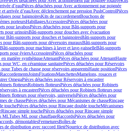
tive
Pièces détachées pour Avec actionnement par poignée rotative
Kits
rrivée d’eau
Pièces détachées pour Avec actionnement par poignée
 et arrivée d’eau
Avec déclenchement par pression PushControl
Pièces
idages pour baignoires
Kits de raccordement
Bouchons de
tèmes porteurs
Habillages
Accessoires
Pièces détachées pour
rts pour lavabos
Pièces détachées pour Bâti-supports pour
ts pour urinoirs
Bâti-supports pour douches avec évacuation
our Bâti-supports pour douches et baignoires
Bâti-supports pour
es pour Bâti-supports pour déversoirs muraux
Bâti-supports pour
Bâti-supports pour machines à laver et lave-vaisselle
Bâti-supports
ports pour éviers
Accessoires
Pièces détachées pour
 en matière synthétique
Attenant
Pièces détachées pour Attenant
Haute
s pour WC, en céramique sanitaire
Pièces détachées pour Réservoirs
 pour Tubes de chasse pour réservoirs apparents
Haute position
Pièces
r Raccordements
Joints
Fixations
Manchettes
Mamelons, rosaces et
astrer Omega
Pièces détachées pour Réservoirs à encastrer
inets flotteurs
Robinets flotteurs
Pièces détachées pour Robinets
réservoirs à encastrer
Pièces détachées pour Robinets flotteurs pour
inets flotteurs pour réservoirs, universels
Pièces détachées pour
mes de chasse
Pièces détachées pour Mécanismes de chasse
Rinçage
le touche
Pièces détachées pour Rinçage double touche
Mécanismes
e
Rinçage simple touche
Pièces détachées pour Rinçage simple
s ML
Tubes ML pour chauffage
Raccords
Pièces détachées pour
raccords, démontables
Fermetures
Boîtes de
s de distribution avec raccord fileté
Nourrice de distribution avec