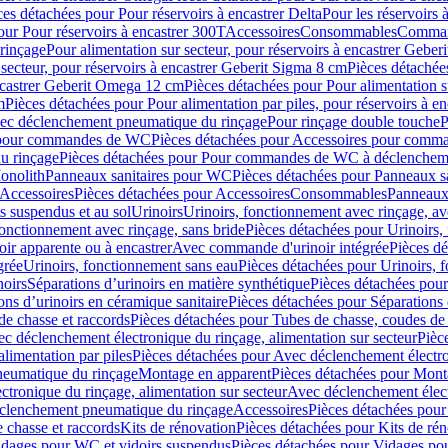
ces détachées pour Pour réservoirs à encastrer Delta
Pour les réservoirs 
our Pour réservoirs à encastrer 300T
Accessoires
Consommables
Command
rinçage
Pour alimentation sur secteur, pour réservoirs à encastrer Gebe
 secteur, pour réservoirs à encastrer Geberit Sigma 8 cm
Pièces détachées
encastrer Geberit Omega 12 cm
Pièces détachées pour Pour alimentation s
m
Pièces détachées pour Pour alimentation par piles, pour réservoirs à 
c déclenchement pneumatique du rinçage
Pour rinçage double touche
P
 pour commandes de WC
Pièces détachées pour Accessoires pour com
u rinçage
Pièces détachées pour Pour commandes de WC à déclencheme
onolith
Panneaux sanitaires pour WC
Pièces détachées pour Panneaux s
Accessoires
Pièces détachées pour Accessoires
Consommables
Panneaux 
s suspendus et au sol
Urinoirs
Urinoirs, fonctionnement avec rinçage, av
fonctionnement avec rinçage, sans bride
Pièces détachées pour Urinoirs,
ir apparente ou à encastrer
Avec commande d'urinoir intégrée
Pièces d
grée
Urinoirs, fonctionnement sans eau
Pièces détachées pour Urinoirs, 
noirs
Séparations d’urinoirs en matière synthétique
Pièces détachées pour
ons d’urinoirs en céramique sanitaire
Pièces détachées pour Séparations 
de chasse et raccords
Pièces détachées pour Tubes de chasse, coudes de 
c déclenchement électronique du rinçage, alimentation sur secteur
Pièc
limentation par piles
Pièces détachées pour Avec déclenchement électron
neumatique du rinçage
Montage en apparent
Pièces détachées pour Mont
tronique du rinçage, alimentation sur secteur
Avec déclenchement électr
clenchement pneumatique du rinçage
Accessoires
Pièces détachées pour
 chasse et raccords
Kits de rénovation
Pièces détachées pour Kits de ré
dages pour WC et vidoirs suspendus
Pièces détachées pour Vidages po