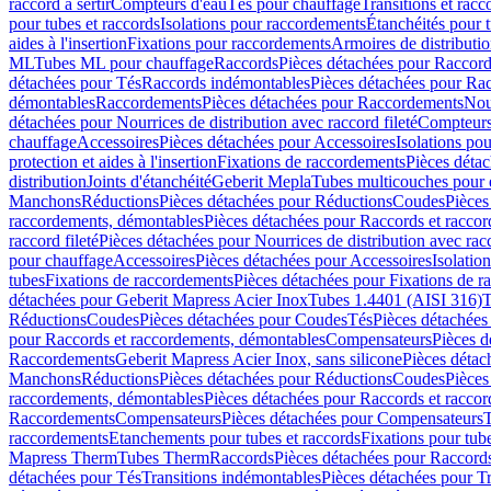
raccord à sertir
Compteurs d'eau
Tés pour chauffage
Transitions et rac
pour tubes et raccords
Isolations pour raccordements
Étanchéités pour t
aides à l'insertion
Fixations pour raccordements
Armoires de distributi
ML
Tubes ML pour chauffage
Raccords
Pièces détachées pour Raccor
détachées pour Tés
Raccords indémontables
Pièces détachées pour Ra
démontables
Raccordements
Pièces détachées pour Raccordements
Nou
détachées pour Nourrices de distribution avec raccord fileté
Compteurs
chauffage
Accessoires
Pièces détachées pour Accessoires
Isolations pou
protection et aides à l'insertion
Fixations de raccordements
Pièces déta
distribution
Joints d'étanchéité
Geberit Mepla
Tubes multicouches pour 
Manchons
Réductions
Pièces détachées pour Réductions
Coudes
Pièces
raccordements, démontables
Pièces détachées pour Raccords et racco
raccord fileté
Pièces détachées pour Nourrices de distribution avec racc
pour chauffage
Accessoires
Pièces détachées pour Accessoires
Isolatio
tubes
Fixations de raccordements
Pièces détachées pour Fixations de 
détachées pour Geberit Mapress Acier Inox
Tubes 1.4401 (AISI 316)
T
Réductions
Coudes
Pièces détachées pour Coudes
Tés
Pièces détachées
pour Raccords et raccordements, démontables
Compensateurs
Pièces 
Raccordements
Geberit Mapress Acier Inox, sans silicone
Pièces détac
Manchons
Réductions
Pièces détachées pour Réductions
Coudes
Pièces
raccordements, démontables
Pièces détachées pour Raccords et racco
Raccordements
Compensateurs
Pièces détachées pour Compensateurs
T
raccordements
Etanchements pour tubes et raccords
Fixations pour tub
Mapress Therm
Tubes Therm
Raccords
Pièces détachées pour Raccord
détachées pour Tés
Transitions indémontables
Pièces détachées pour T