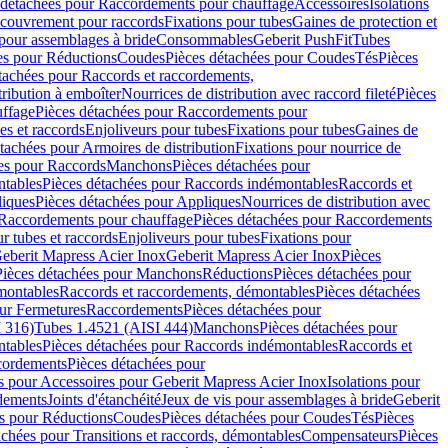
 détachées pour Raccordements pour chauffage
Accessoires
Isolations
couvrement pour raccords
Fixations pour tubes
Gaines de protection et
 pour assemblages à bride
Consommables
Geberit PushFit
Tubes
es pour Réductions
Coudes
Pièces détachées pour Coudes
Tés
Pièces
tachées pour Raccords et raccordements,
tribution à emboîter
Nourrices de distribution avec raccord fileté
Pièces
ffage
Pièces détachées pour Raccordements pour
s et raccords
Enjoliveurs pour tubes
Fixations pour tubes
Gaines de
tachées pour Armoires de distribution
Fixations pour nourrice de
es pour Raccords
Manchons
Pièces détachées pour
tables
Pièces détachées pour Raccords indémontables
Raccords et
iques
Pièces détachées pour Appliques
Nourrices de distribution avec
Raccordements pour chauffage
Pièces détachées pour Raccordements
 tubes et raccords
Enjoliveurs pour tubes
Fixations pour
eberit Mapress Acier Inox
Geberit Mapress Acier Inox
Pièces
Pièces détachées pour Manchons
Réductions
Pièces détachées pour
montables
Raccords et raccordements, démontables
Pièces détachées
ur Fermetures
Raccordements
Pièces détachées pour
 316)
Tubes 1.4521 (AISI 444)
Manchons
Pièces détachées pour
tables
Pièces détachées pour Raccords indémontables
Raccords et
ordements
Pièces détachées pour
s pour Accessoires pour Geberit Mapress Acier Inox
Isolations pour
rdements
Joints d'étanchéité
Jeux de vis pour assemblages à bride
Geberit
s pour Réductions
Coudes
Pièces détachées pour Coudes
Tés
Pièces
achées pour Transitions et raccords, démontables
Compensateurs
Pièces