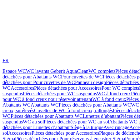
FR
Espace WC
WC lavants Geberit AquaClean
WC complets
Pièces déta
détachées pour Abattants WC
Pour cuvettes de WC
Pièces détachées 
détachées pour Pour cuvettes de WC
Panneau design
Pièces détachées
WC
Accessoires
Pièces détachées pour Accessoires
Pour WC complets
suspendus
Pièces détachées pour WC suspendus
WC à fond creux
Pièc
pour WC à fond creux pour réservoir attenant
WC à fond creux
Pièces
Abattants WC
Abattants WC
Pièces détachées pour Abattants WC
WC 
creux, surélevés
Cuvettes de WC à fond creux, rallongés
Pièces détach
WC
Pièces détachées pour Abattants WC
Lunettes d’abattant
Pièces dé
suspendus
WC au sol
Pièces détachées pour WC au sol
Abattants WC p
détachées pour Lunettes d’abattant
Siège à la turque
Avec rinçage
Acce
sol
Accessoires
Pièces détachées pour Accessoires
Plaques de déclenc
Sigma
Pièces détachées pour Pour réservoirs à encastrer Sigma
Pour ré