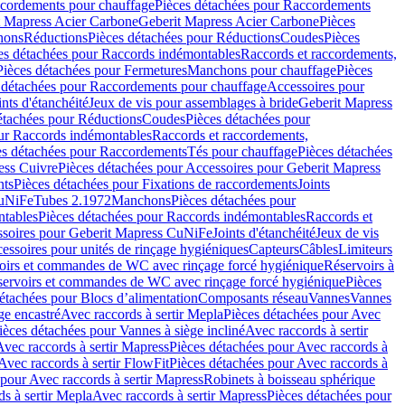
cordements pour chauffage
Pièces détachées pour Raccordements
t Mapress Acier Carbone
Geberit Mapress Acier Carbone
Pièces
hons
Réductions
Pièces détachées pour Réductions
Coudes
Pièces
es détachées pour Raccords indémontables
Raccords et raccordements,
Pièces détachées pour Fermetures
Manchons pour chauffage
Pièces
 détachées pour Raccordements pour chauffage
Accessoires pour
ints d'étanchéité
Jeux de vis pour assemblages à bride
Geberit Mapress
étachées pour Réductions
Coudes
Pièces détachées pour
ur Raccords indémontables
Raccords et raccordements,
es détachées pour Raccordements
Tés pour chauffage
Pièces détachées
ess Cuivre
Pièces détachées pour Accessoires pour Geberit Mapress
nts
Pièces détachées pour Fixations de raccordements
Joints
CuNiFe
Tubes 2.1972
Manchons
Pièces détachées pour
tables
Pièces détachées pour Raccords indémontables
Raccords et
soires pour Geberit Mapress CuNiFe
Joints d'étanchéité
Jeux de vis
essoires pour unités de rinçage hygiéniques
Capteurs
Câbles
Limiteurs
voirs et commandes de WC avec rinçage forcé hygiénique
Réservoirs à
éservoirs et commandes de WC avec rinçage forcé hygiénique
Pièces
étachées pour Blocs d’alimentation
Composants réseau
Vannes
Vannes
ge encastré
Avec raccords à sertir Mepla
Pièces détachées pour Avec
ièces détachées pour Vannes à siège incliné
Avec raccords à sertir
Avec raccords à sertir Mapress
Pièces détachées pour Avec raccords à
Avec raccords à sertir FlowFit
Pièces détachées pour Avec raccords à
 pour Avec raccords à sertir Mapress
Robinets à boisseau sphérique
s à sertir Mepla
Avec raccords à sertir Mapress
Pièces détachées pour