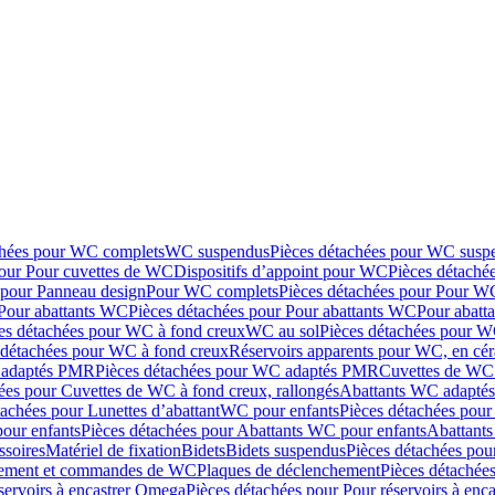
chées pour WC complets
WC suspendus
Pièces détachées pour WC susp
pour Pour cuvettes de WC
Dispositifs d’appoint pour WC
Pièces détaché
 pour Panneau design
Pour WC complets
Pièces détachées pour Pour W
Pour abattants WC
Pièces détachées pour Pour abattants WC
Pour abatt
es détachées pour WC à fond creux
WC au sol
Pièces détachées pour W
 détachées pour WC à fond creux
Réservoirs apparents pour WC, en cér
adaptés PMR
Pièces détachées pour WC adaptés PMR
Cuvettes de WC 
ées pour Cuvettes de WC à fond creux, rallongés
Abattants WC adapt
tachées pour Lunettes d’abattant
WC pour enfants
Pièces détachées pou
our enfants
Pièces détachées pour Abattants WC pour enfants
Abattant
ssoires
Matériel de fixation
Bidets
Bidets suspendus
Pièces détachées pou
hement et commandes de WC
Plaques de déclenchement
Pièces détachée
servoirs à encastrer Omega
Pièces détachées pour Pour réservoirs à enc