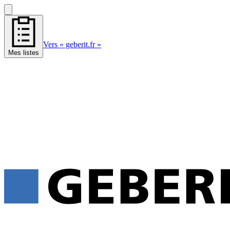
Vers « geberit.fr »
Mes listes