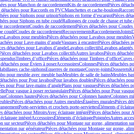
hées pour Manchon de raccordement
Kits de raccordement
Pièces détach
s détachées pour Raccords en PVC
Manchettes et cache-boulons
Raccord
chées pour Siphons pour urinoir
Siphons en forme d’escargot
Pièces dét
chées pour Siphons en tube coudé
Rallonges de coude de chasse et tube 
de raccordement
Coudes de raccordement
Pièces détachées pour Coudes
be coudé
Coudes de raccordement
Recouvrements
Raccordements
Joints
D
es
Lavabos pour meubles
Pièces détachées pour Lavabos pour meubles
V
tachées pour Lave-mains d’angle
Vasques à encastrer
Pièces détachées p
ces détachées pour Lavabos d’angle
Lavabos collectifs
Lavabos adapté
Pièces détachées pour Lavabos collectifs
Autres lavabos
Pièces détachée
uspendus
Timbres dʼoffice
Pièces détachées pour Timbres dʼoffice
Cuves d
 détachées pour Éviers à poser
Accessoires
Colonnes
Pièces détachées p
abillages cache-siphons
Equerres de montage
Couvre-joints
Dosserets
Ki
vabo pour meuble avec meuble bas
Meubles de salle de bains
Meubles bas
 détachées pour Pour lavabos
Pour lavabos doubles
Pièces détachées pou
ées pour Pour lave-mains d’angle
Plans pour vasques
Pièces détachées p
lle
Pour vasque à poser rectangulaire
Pièces détachées pour Pour vasque
bas
Colonnes hautes
Pièces détachées pour Colonnes hautes
Colonnes mi
eubles
Pièces détachées pour Autres meubles
Étagères murales
Pièces dé
 rangement
Porte-serviettes et crochets porte-serviettes
Éléments d’éclaira
es détachées pour Miroirs
Avec éclairage intégré
Pièces détachées pour A
éclairage intégré
Accessoires
Éléments d’éclairage
Poignées
Autres acces
n sur secteur
Pièces détachées pour Montage sur gorge, alimentation sur
mentation par générateur
Pièces détachées pour Montage sur gorge, alim
imentation sur secteur
Pièces détachées pour Montage mural, alimentatio