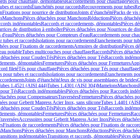
cords pour chauffage, démontables
Raccordements pour chauffage
Pièces
ubes et raccords
Étanchéités pour raccords
Recouvrements pour tubes
Re
on
Fixations pour nourrice de distribution
Joints d’étanchéité
Packs de vis
ds
Manchons
Pièces détachées pour Manchons
Réductions
Pièces détaché
ccords indémontables
Raccords et raccordements, démontables
Pièces dé
rrices de distribution à emboîter
Pièces détachées pour Nourrices de dis
 d'eau
Pièces détachées pour Compteurs d'eau
Raccordements pour chau
r tubes et raccords
Isolations pour raccordements
Etanchements pour tube
chées pour Fixations de raccordements
Armoires de distribution
Pièces dé
eau potable
Tubes multicouches pour chauffage
Raccords
Pièces détaché
 détachées pour Coudes
Tés
Pièces détachées pour Tés
Raccords indémon
rdements, démontables
Fermetures
Pièces détachées pour Fermetures
Appl
ord fileté
Tés pour chauffage
Pièces détachées pour Tés pour chauffage
ns pour tubes et raccords
Isolations pour raccordements
Etanchements pour
raccordements
Joints d'étanchéité
Jeux de vis pour assemblages de brides
G
ubes 1.4521 (AISI 444)
Tubes 1.4301 (AISI 304)
Mamelons
Manchons
 pour Tés
Raccords indémontables
Pièces détachées pour Raccords indé
détachées pour Compensateurs
Traversées
Fermetures
Pièces détachées po
hées pour Geberit Mapress Acier Inox, sans silicone
Tubes 1.4401 (AISI
 détachées pour Coudes
Tés
Pièces détachées pour Tés
Raccords indémon
rdements, démontables
Fermetures
Pièces détachées pour Fermetures
Racc
raversées
Accessoires pour Geberit Mapress Acier Inox
Pièces détachée
es
Fixations de raccordements
Pièces détachées pour Fixations de racco
s
Manchons
Pièces détachées pour Manchons
Réductions
Pièces détachée
ransitions indémontables
Transitions et raccords, démontables
Pièces dét