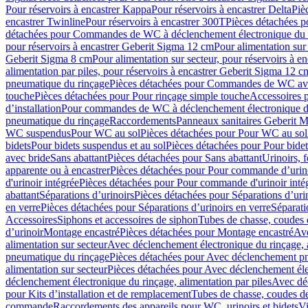
Pour réservoirs à encastrer Kappa
Pour réservoirs à encastrer Delta
Piè
encastrer Twinline
Pour réservoirs à encastrer 300T
Pièces détachées p
détachées pour Commandes de WC à déclenchement électronique du 
pour réservoirs à encastrer Geberit Sigma 12 cm
Pour alimentation sur
Geberit Sigma 8 cm
Pour alimentation sur secteur, pour réservoirs à 
alimentation par piles, pour réservoirs à encastrer Geberit Sigma 12 c
pneumatique du rinçage
Pièces détachées pour Commandes de WC ave
touche
Pièces détachées pour Pour rinçage simple touche
Accessoires
d’installation
Pour commandes de WC à déclenchement électronique d
pneumatique du rinçage
Raccordements
Panneaux sanitaires Geberit M
WC suspendus
Pour WC au sol
Pièces détachées pour Pour WC au sol
bidets
Pour bidets suspendus et au sol
Pièces détachées pour Pour bidet
avec bride
Sans abattant
Pièces détachées pour Sans abattant
Urinoirs, 
apparente ou à encastrer
Pièces détachées pour Pour commande d’urino
d'urinoir intégrée
Pièces détachées pour Pour commande d'urinoir inté
abattant
Séparations d’urinoirs
Pièces détachées pour Séparations d’uri
en verre
Pièces détachées pour Séparations d’urinoirs en verre
Séparati
Accessoires
Siphons et accessoires de siphon
Tubes de chasse, coudes 
dʼurinoir
Montage encastré
Pièces détachées pour Montage encastré
Ave
alimentation sur secteur
Avec déclenchement électronique du rinçage, a
pneumatique du rinçage
Pièces détachées pour Avec déclenchement p
alimentation sur secteur
Pièces détachées pour Avec déclenchement élec
déclenchement électronique du rinçage, alimentation par piles
Avec dé
pour Kits d’installation et de remplacement
Tubes de chasse, coudes de
commande
Raccordements des appareils pour WC, urinoirs et bidets
Vi