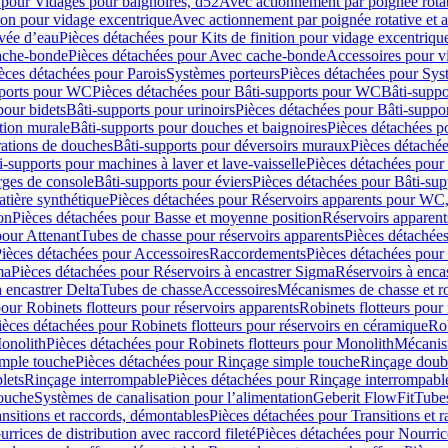
 pour Vidages pour baignoires, d52
Avec actionnement par poignée rota
tion pour vidage excentrique
Avec actionnement par poignée rotative et a
ivée d’eau
Pièces détachées pour Kits de finition pour vidage excentrique
ache-bonde
Pièces détachées pour Avec cache-bonde
Accessoires pour v
èces détachées pour Parois
Systèmes porteurs
Pièces détachées pour Sys
pports pour WC
Pièces détachées pour Bâti-supports pour WC
Bâti-suppo
pour bidets
Bâti-supports pour urinoirs
Pièces détachées pour Bâti-suppor
tion murale
Bâti-supports pour douches et baignoires
Pièces détachées p
rations de douches
Bâti-supports pour déversoirs muraux
Pièces détaché
i-supports pour machines à laver et lave-vaisselle
Pièces détachées pour 
rges de console
Bâti-supports pour éviers
Pièces détachées pour Bâti-sup
tière synthétique
Pièces détachées pour Réservoirs apparents pour WC,
on
Pièces détachées pour Basse et moyenne position
Réservoirs apparent
pour Attenant
Tubes de chasse pour réservoirs apparents
Pièces détachées
ièces détachées pour Accessoires
Raccordements
Pièces détachées pou
ma
Pièces détachées pour Réservoirs à encastrer Sigma
Réservoirs à enc
 encastrer Delta
Tubes de chasse
Accessoires
Mécanismes de chasse et rob
our Robinets flotteurs pour réservoirs apparents
Robinets flotteurs pour 
ièces détachées pour Robinets flotteurs pour réservoirs en céramique
Rob
Monolith
Pièces détachées pour Robinets flotteurs pour Monolith
Mécanis
imple touche
Pièces détachées pour Rinçage simple touche
Rinçage doub
lets
Rinçage interrompable
Pièces détachées pour Rinçage interrompabl
touche
Systèmes de canalisation pour l’alimentation
Geberit FlowFit
Tube
nsitions et raccords, démontables
Pièces détachées pour Transitions et 
rrices de distribution avec raccord fileté
Pièces détachées pour Nourrice