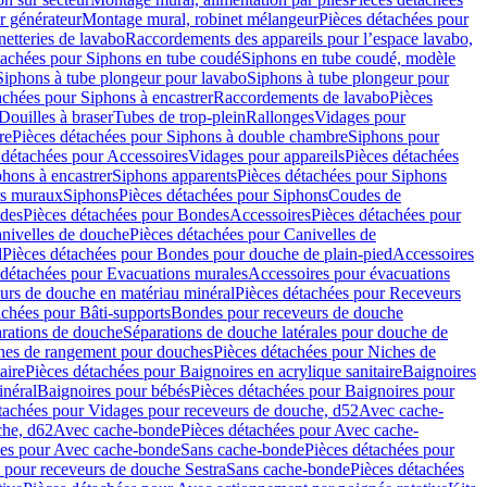
r générateur
Montage mural, robinet mélangeur
Pièces détachées pour
netteries de lavabo
Raccordements des appareils pour l’espace lavabo,
tachées pour Siphons en tube coudé
Siphons en tube coudé, modèle
Siphons à tube plongeur pour lavabo
Siphons à tube plongeur pour
achées pour Siphons à encastrer
Raccordements de lavabo
Pièces
Douilles à braser
Tubes de trop-plein
Rallonges
Vidages pour
re
Pièces détachées pour Siphons à double chambre
Siphons pour
 détachées pour Accessoires
Vidages pour appareils
Pièces détachées
hons à encastrer
Siphons apparents
Pièces détachées pour Siphons
rs muraux
Siphons
Pièces détachées pour Siphons
Coudes de
des
Pièces détachées pour Bondes
Accessoires
Pièces détachées pour
nivelles de douche
Pièces détachées pour Canivelles de
d
Pièces détachées pour Bondes pour douche de plain-pied
Accessoires
 détachées pour Evacuations murales
Accessoires pour évacuations
urs de douche en matériau minéral
Pièces détachées pour Receveurs
achées pour Bâti-supports
Bondes pour receveurs de douche
arations de douche
Séparations de douche latérales pour douche de
hes de rangement pour douches
Pièces détachées pour Niches de
aire
Pièces détachées pour Baignoires en acrylique sanitaire
Baignoires
inéral
Baignoires pour bébés
Pièces détachées pour Baignoires pour
tachées pour Vidages pour receveurs de douche, d52
Avec cache-
che, d62
Avec cache-bonde
Pièces détachées pour Avec cache-
ées pour Avec cache-bonde
Sans cache-bonde
Pièces détachées pour
 pour receveurs de douche Sestra
Sans cache-bonde
Pièces détachées