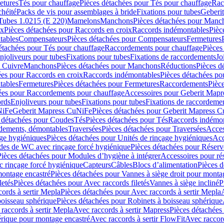
etures
Tés pour chauffage
Pièces détachées pour Tés pour chauffage
Rac
chéité
Packs de vis pour assemblages à bride
Fixations pour tubes
Geberi
Tubes 1.0215 (E 220)
Mamelons
Manchons
Pièces détachées pour Manc
ix
Pièces détachées pour Raccords en croix
Raccords indémontables
Pièc
tables
Compensateurs
Pièces détachées pour Compensateurs
Fermetures
étachées pour Tés pour chauffage
Raccordements pour chauffage
Pièces
njoliveurs pour tubes
Fixations pour tubes
Fixations de raccordements
Jo
s Cuivre
Manchons
Pièces détachées pour Manchons
Réductions
Pièces d
ées pour Raccords en croix
Raccords indémontables
Pièces détachées po
tables
Fermetures
Pièces détachées pour Fermetures
Raccordements
Pièc
ées pour Raccordements pour chauffage
Accessoires pour Geberit Mapr
ords
Enjoliveurs pour tubes
Fixations pour tubes
Fixations de raccordeme
NiFe
Geberit Mapress CuNiFe
Pièces détachées pour Geberit Mapress 
 détachées pour Coudes
Tés
Pièces détachées pour Tés
Raccords indémon
rdements, démontables
Traversées
Pièces détachées pour Traversées
Acces
age hygiéniques
Pièces détachées pour Unités de rinçage hygiéniques
Acc
des de WC avec rinçage forcé hygiénique
Pièces détachées pour Réser
Pièces détachées pour Modules d’hygiène à intégrer
Accessoires pour r
 rinçage forcé hygiénique
Capteurs
Câbles
Blocs d’alimentation
Pièces d
montage encastré
Pièces détachées pour Vannes à siège droit pour monta
letés
Pièces détachées pour Avec raccords filetés
Vannes à siège incliné
P
ords à sertir Mepla
Pièces détachées pour Avec raccords à sertir Mepla
boisseau sphérique
Pièces détachées pour Robinets à boisseau sphérique
raccords à sertir Mepla
Avec raccords à sertir Mapress
Pièces détachées
érique pour montage encastré
Avec raccords à sertir FlowFit
Avec raccord