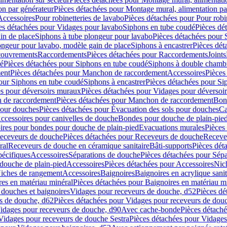
on par générateur
Pièces détachées pour Montage mural, alimentation pa
Accessoires
Pour robinetteries de lavabo
Pièces détachées pour Pour robi
es détachées pour Vidages pour lavabo
Siphons en tube coudé
Pièces dé
in de place
Siphons à tube plongeur pour lavabo
Pièces détachées pour 
ongeur pour lavabo, modèle gain de place
Siphons à encastrer
Pièces dét
ouvrements
Raccordements
Pièces détachées pour Raccordements
Joints
dé
Pièces détachées pour Siphons en tube coudé
Siphons à double chamb
ent
Pièces détachées pour Manchon de raccordement
Accessoires
Pièces
our Siphons en tube coudé
Siphons à encastrer
Pièces détachées pour Sip
s pour déversoirs muraux
Pièces détachées pour Vidages pour déversoi
 de raccordement
Pièces détachées pour Manchon de raccordement
Bon
pour douches
Pièces détachées pour Évacuation des sols pour douches
Ca
ccessoires pour canivelles de douche
Bondes pour douche de plain-pie
ires pour bondes pour douche de plain-pied
Evacuations murales
Pièces
eceveurs de douche
Pièces détachées pour Receveurs de douche
Receve
ral
Receveurs de douche en céramique sanitaire
Bâti-supports
Pièces dét
pécifiques
Accessoires
Séparations de douche
Pièces détachées pour Sép
 douche de plain-pied
Accessoires
Pièces détachées pour Accessoires
Nic
Niches de rangement
Accessoires
Baignoires
Baignoires en acrylique sanit
res en matériau minéral
Pièces détachées pour Baignoires en matériau m
douches et baignoires
Vidages pour receveurs de douche, d52
Pièces dé
s de douche, d62
Pièces détachées pour Vidages pour receveurs de dou
Vidages pour receveurs de douche, d90
Avec cache-bonde
Pièces détach
Vidages pour receveurs de douche Sestra
Pièces détachées pour Vidages