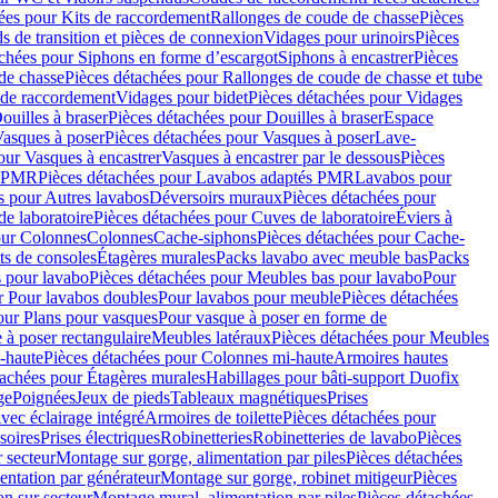
ées pour Kits de raccordement
Rallonges de coude de chasse
Pièces
s de transition et pièces de connexion
Vidages pour urinoirs
Pièces
achées pour Siphons en forme d’escargot
Siphons à encastrer
Pièces
de chasse
Pièces détachées pour Rallonges de coude de chasse et tube
 de raccordement
Vidages pour bidet
Pièces détachées pour Vidages
ouilles à braser
Pièces détachées pour Douilles à braser
Espace
asques à poser
Pièces détachées pour Vasques à poser
Lave-
our Vasques à encastrer
Vasques à encastrer par le dessous
Pièces
s PMR
Pièces détachées pour Lavabos adaptés PMR
Lavabos pour
s pour Autres lavabos
Déversoirs muraux
Pièces détachées pour
e laboratoire
Pièces détachées pour Cuves de laboratoire
Éviers à
our Colonnes
Colonnes
Cache-siphons
Pièces détachées pour Cache-
ts de consoles
Étagères murales
Packs lavabo avec meuble bas
Packs
 pour lavabo
Pièces détachées pour Meubles bas pour lavabo
Pour
r Pour lavabos doubles
Pour lavabos pour meuble
Pièces détachées
our Plans pour vasques
Pour vasque à poser en forme de
 à poser rectangulaire
Meubles latéraux
Pièces détachées pour Meubles
-haute
Pièces détachées pour Colonnes mi-haute
Armoires hautes
tachées pour Étagères murales
Habillages pour bâti-support Duofix
ge
Poignées
Jeux de pieds
Tableaux magnétiques
Prises
vec éclairage intégré
Armoires de toilette
Pièces détachées pour
soires
Prises électriques
Robinetteries
Robinetteries de lavabo
Pièces
 secteur
Montage sur gorge, alimentation par piles
Pièces détachées
entation par générateur
Montage sur gorge, robinet mitigeur
Pièces
n sur secteur
Montage mural, alimentation par piles
Pièces détachées