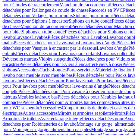
pour Coudes de raccordement
Manchon de raccordement
Pièces détac
détachées pour Rallonges de coude de chasse
Raccords en PVC
Pièce
détachées pour Vidages pour urinoirs
Siphons pour urinoir
Pièces déta
détachées pour Siphons à encastrer
Siphons en tube coudé
Pièces déta
de chasse
Manchon de raccordement
Pièces détachées pour Manchon 
pour bidet
Siphons en tube coudé
Pièces détachées pour Siphons en tu
lavabo
Lavabos
Lavabos
Pièces détachées pour Lavabos
Lavabos doubl
mains
Pièces détachées pour Lave-mains
Lave-mains d’angle
Pièces dé
détachées pour Vasques à encastrer par le dessous
Lavabos d’angle
Piè
enfants
Pièces détachées pour Lavabos pour enfants
Lavabos collectifs
Déversoirs muraux
Vidoirs suspendus
Pièces détachées pour Vidoirs s
encastrer
Pièces détachées pour Éviers à encastrer
Éviers à poser
Pièces
siphons
Accessoires
Cache-bondes
Porte-serviettes
Matériel de fixation
H
lavabo pour meuble avec meuble bas
Pièces détachées pour Packs la
lave-mains
Pièces détachées pour Pour lave-mains
Pour lavabos
Pièces
pour Pour lavabos pour meuble
Pour lave-mains d’angle
Pièces détach
coupelle
Pièces détachées pour Pour vasque à poser en forme de coupe
latéraux
Meubles latéraux bas
Pièces détachées pour Meubles latéraux 
compactes
Pièces détachées pour Armoires hautes compactes
Autres m
pour WC suspendu
Accessoires
Compartiments de tiroirs et casiers de
électriques
Autres accessoires
Miroirs et armoires et toilette
Miroirs
Pièc
Armoires de toilette
Avec éclairage intégré
Pièces détachées pour Avec 
détachées pour Robinetteries de lavabo
Montage sur gorge, alimentatio
pour Montage sur gorge, alimentation par piles
Montage sur gorge, ali
détachées pour Montage sur gorge, robinet mitigeur
Montage mural, al