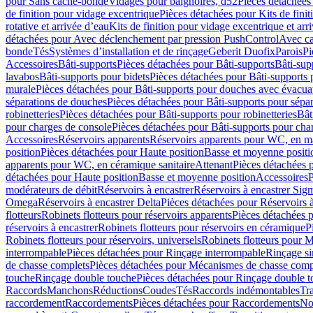
pour Sans cache-bonde
Vidages pour baignoires, d52
Pièces détachées
de finition pour vidage excentrique
Pièces détachées pour Kits de fini
rotative et arrivée d’eau
Kits de finition pour vidage excentrique et arr
détachées pour Avec déclenchement par pression PushControl
Avec c
bonde
Tés
Systèmes d’installation et de rinçage
Geberit Duofix
Parois
Pi
Accessoires
Bâti-supports
Pièces détachées pour Bâti-supports
Bâti-su
lavabos
Bâti-supports pour bidets
Pièces détachées pour Bâti-supports 
murale
Pièces détachées pour Bâti-supports pour douches avec évacua
séparations de douches
Pièces détachées pour Bâti-supports pour sépa
robinetteries
Pièces détachées pour Bâti-supports pour robinetteries
Bât
pour charges de console
Pièces détachées pour Bâti-supports pour cha
Accessoires
Réservoirs apparents
Réservoirs apparents pour WC, en ma
position
Pièces détachées pour Haute position
Basse et moyenne positi
apparents pour WC, en céramique sanitaire
Attenant
Pièces détachées 
détachées pour Haute position
Basse et moyenne position
Accessoires
P
modérateurs de débit
Réservoirs à encastrer
Réservoirs à encastrer Sig
Omega
Réservoirs à encastrer Delta
Pièces détachées pour Réservoirs à
flotteurs
Robinets flotteurs pour réservoirs apparents
Pièces détachées p
réservoirs à encastrer
Robinets flotteurs pour réservoirs en céramique
P
Robinets flotteurs pour réservoirs, universels
Robinets flotteurs pour 
interrompable
Pièces détachées pour Rinçage interrompable
Rinçage s
de chasse complets
Pièces détachées pour Mécanismes de chasse comp
touche
Rinçage double touche
Pièces détachées pour Rinçage double 
Raccords
Manchons
Réductions
Coudes
Tés
Raccords indémontables
Tra
raccordement
Raccordements
Pièces détachées pour Raccordements
Nou