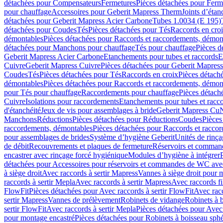
détachées pour Compensateurs
Fermetures
Pièces détachées pour Ferm
pour chauffage
Accessoires pour Geberit Mapress Therm
Joints d’étan
détachées pour Geberit Mapress Acier Carbone
Tubes 1.0034 (E 195)
détachées pour Coudes
Tés
Pièces détachées pour Tés
Raccords en cro
démontables
Pièces détachées pour Raccords et raccordements, démon
détachées pour Manchons pour chauffage
Tés pour chauffage
Pièces d
Geberit Mapress Acier Carbone
Etanchements pour tubes et raccords
E
Cuivre
Geberit Mapress Cuivre
Pièces détachées pour Geberit Mapres
Coudes
Tés
Pièces détachées pour Tés
Raccords en croix
Pièces détach
démontables
Pièces détachées pour Raccords et raccordements, démon
pour Tés pour chauffage
Raccordements pour chauffage
Pièces détach
Cuivre
Isolations pour raccordements
Etanchements pour tubes et racc
d'étanchéité
Jeux de vis pour assemblages à bride
Geberit Mapress Cu
Manchons
Réductions
Pièces détachées pour Réductions
Coudes
Pièces
raccordements, démontables
Pièces détachées pour Raccords et racco
pour assemblages de brides
Système d’hygiène Geberit
Unités de rinç
de débit
Recouvrements et plaques de fermeture
Réservoirs et comman
encastrer avec rinçage forcé hygiénique
Modules d’hygiène à intégrer
détachées pour Accessoires pour réservoirs et commandes de WC avec
à siège droit
Avec raccords à sertir Mapress
Vannes à siège droit pour 
raccords à sertir Mepla
Avec raccords à sertir Mapress
Avec raccords fi
FlowFit
Pièces détachées pour Avec raccords à sertir FlowFit
Avec racc
sertir Mapress
Vannes de prélèvement
Robinets de vidange
Robinets à 
sertir FlowFit
Avec raccords à sertir Mepla
Pièces détachées pour Avec 
pour montage encastré
Pièces détachées pour Robinets à boisseau sph