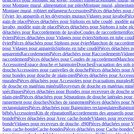
pour Montage mural, alimentation par piles
Montage mural, alimentati
Montage mural, robinet mélangeur
Accessoires
Pièces détachées pour 
l’évier, les appareils et les déversoirs muraux
Vidages pour lavabo
Pièc
gain de place
Pièces détachées pour Siphons en tube coudé, modèle ga
lavabo, modèle gain de place
Pièces détachées pour Siphons à tube pl
détachées pour Raccordements de lavabo
Coudes de raccordement
Rec
éviers
Pièces détachées pour Vidages pour éviers
Siphons en tube cou
évier
Pièces détachées pour Siphons pour évier
Manchon de raccordem
pour Vidages pour appareils
Siphons en tube coudé
Pièces détachées p
apparents
Raccordements
Pièces détachées pour Raccordements
Vidage
raccordement
Pièces détachées pour Coudes de raccordement
Manchon
Accessoires
Espace douche et baignoire
Douches
Évacuation des sols 
douche
Accessoires pour canivelles de douche
Pièces détachées pour A
pour bondes pour douche de plain-pied
Pièces détachées pour Accesso
murales
Pièces détachées pour Accessoires pour évacuations murales
R
de douche en matériau minéral
Receveurs de douche en matériau miné
spécifiques
Pièces détachées pour Bondes pour receveurs de douche s
plain-pied
Pièces détachées pour Séparations de douche latérales pour
rangement pour douches
Niches de rangement
Pièces détachées pour 
rectangulaires
Pièces détachées pour Baignoires rectangulaires
Baignoi
bébés
Accessoires
Kits de réparation
Raccordements des appareils pour 
bonde
Pièces détachées pour Avec cache-bonde
Vidages pour receveur
bonde
Vidages pour receveurs de douche, d90
Pièces détachées pour 
Sans cache-bonde
Cache-bondes
Pièces détachées pour Cache-bondes