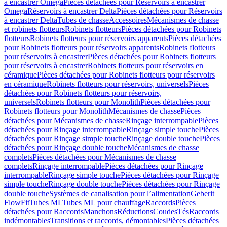
à encastrer Omega
Pièces détachées pour Réservoirs à encastrer
Omega
Réservoirs à encastrer Delta
Pièces détachées pour Réservoirs
à encastrer Delta
Tubes de chasse
Accessoires
Mécanismes de chasse
et robinets flotteurs
Robinets flotteurs
Pièces détachées pour Robinets
flotteurs
Robinets flotteurs pour réservoirs apparents
Pièces détachées
pour Robinets flotteurs pour réservoirs apparents
Robinets flotteurs
pour réservoirs à encastrer
Pièces détachées pour Robinets flotteurs
pour réservoirs à encastrer
Robinets flotteurs pour réservoirs en
céramique
Pièces détachées pour Robinets flotteurs pour réservoirs
en céramique
Robinets flotteurs pour réservoirs, universels
Pièces
détachées pour Robinets flotteurs pour réservoirs,
universels
Robinets flotteurs pour Monolith
Pièces détachées pour
Robinets flotteurs pour Monolith
Mécanismes de chasse
Pièces
détachées pour Mécanismes de chasse
Rinçage interrompable
Pièces
détachées pour Rinçage interrompable
Rinçage simple touche
Pièces
détachées pour Rinçage simple touche
Rinçage double touche
Pièces
détachées pour Rinçage double touche
Mécanismes de chasse
complets
Pièces détachées pour Mécanismes de chasse
complets
Rinçage interrompable
Pièces détachées pour Rinçage
interrompable
Rinçage simple touche
Pièces détachées pour Rinçage
simple touche
Rinçage double touche
Pièces détachées pour Rinçage
double touche
Systèmes de canalisation pour l’alimentation
Geberit
FlowFit
Tubes ML
Tubes ML pour chauffage
Raccords
Pièces
détachées pour Raccords
Manchons
Réductions
Coudes
Tés
Raccords
indémontables
Transitions et raccords, démontables
Pièces détachées