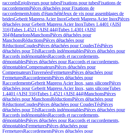
raccords
Enjoliveurs pour tubes
Fixations pour tubes
Fixations de
raccordements
Pièces détachées pour Fixations de
raccordements
Joints d'étanchéité
Jeux de vis pour assemblages de
brides
Geberit Mapress Acier Inox
Geberit Mapress Acier Inox
Pièces
détachées pour Geberit Mapress Acier Inox
Tubes 1.4401 (AISI
316)
Tubes 1.4521 (AISI 444)
Tubes 1.4301 (AISI
304)
Mamelons
Manchons
Pièces détachées pour
Manchons
Réductions
Pièces détachées pour
Réductions
Coudes
Pièces détachées pour Coudes
Tés
Pièces
détachées pour Tés
Raccords indémontables
Pièces détachées pour
Raccords indémontables
Raccords et raccordements,
démontables
Pièces détachées pour Raccords et raccordements,
démontables
Compensateurs
Pièces détachées pour
Compensateurs
Traversées
Fermetures
Pièces détachées pour
Fermetures
Raccordements
Pièces détachées pour
Raccordements
Geberit Mapress Acier Inox, sans silicone
Pièces
détachées pour Geberit Mapress Acier Inox, sans silicone
Tubes
1.4401 (AISI 316)
Tubes 1.4521 (AISI 444)
Manchons
Pièces
détachées pour Manchons
Réductions
Pièces détachées pour
Réductions
Coudes
Pièces détachées pour Coudes
Tés
Pièces
détachées pour Tés
Raccords indémontables
Pièces détachées pour
Raccords indémontables
Raccords et raccordements,
démontables
Pièces détachées pour Raccords et raccordements,
démontables
Fermetures
Pièces détachées pour
Fermetures
Raccordements
Pièces détachées pour