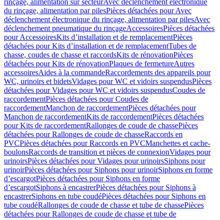
rinçage, alimentation sur secteur
Avec déclenchement électronique
du rinçage, alimentation par piles
Pièces détachées pour Avec
déclenchement électronique du rinçage, alimentation par piles
Avec
déclenchement pneumatique du rinçage
Accessoires
Pièces détachées
pour Accessoires
Kits d’installation et de remplacement
Pièces
détachées pour Kits d’installation et de remplacement
Tubes de
chasse, coudes de chasse et raccords
Kits de rénovation
Pièces
détachées pour Kits de rénovation
Plaques de fermeture
Autres
accessoires
Aides à la commande
Raccordements des appareils pour
WC, urinoirs et bidets
Vidages pour WC et vidoirs suspendus
Pièces
détachées pour Vidages pour WC et vidoirs suspendus
Coudes de
raccordement
Pièces détachées pour Coudes de
raccordement
Manchon de raccordement
Pièces détachées pour
Manchon de raccordement
Kits de raccordement
Pièces détachées
pour Kits de raccordement
Rallonges de coude de chasse
Pièces
détachées pour Rallonges de coude de chasse
Raccords en
PVC
Pièces détachées pour Raccords en PVC
Manchettes et cache-
boulons
Raccords de transition et pièces de connexion
Vidages pour
urinoirs
Pièces détachées pour Vidages pour urinoirs
Siphons pour
urinoir
Pièces détachées pour Siphons pour urinoir
Siphons en forme
d’escargot
Pièces détachées pour Siphons en forme
d’escargot
Siphons à encastrer
Pièces détachées pour Siphons à
encastrer
Siphons en tube coudé
Pièces détachées pour Siphons en
tube coudé
Rallonges de coude de chasse et tube de chasse
Pièces
détachées pour Rallonges de coude de chasse et tube de