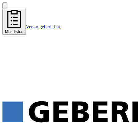
Vers « geberit.fr »
Mes listes