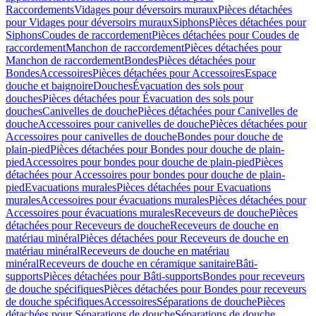
Raccordements
Vidages pour déversoirs muraux
Pièces détachées
pour Vidages pour déversoirs muraux
Siphons
Pièces détachées pour
Siphons
Coudes de raccordement
Pièces détachées pour Coudes de
raccordement
Manchon de raccordement
Pièces détachées pour
Manchon de raccordement
Bondes
Pièces détachées pour
Bondes
Accessoires
Pièces détachées pour Accessoires
Espace
douche et baignoire
Douches
Évacuation des sols pour
douches
Pièces détachées pour Évacuation des sols pour
douches
Canivelles de douche
Pièces détachées pour Canivelles de
douche
Accessoires pour canivelles de douche
Pièces détachées pour
Accessoires pour canivelles de douche
Bondes pour douche de
plain-pied
Pièces détachées pour Bondes pour douche de plain-
pied
Accessoires pour bondes pour douche de plain-pied
Pièces
détachées pour Accessoires pour bondes pour douche de plain-
pied
Evacuations murales
Pièces détachées pour Evacuations
murales
Accessoires pour évacuations murales
Pièces détachées pour
Accessoires pour évacuations murales
Receveurs de douche
Pièces
détachées pour Receveurs de douche
Receveurs de douche en
matériau minéral
Pièces détachées pour Receveurs de douche en
matériau minéral
Receveurs de douche en matériau
minéral
Receveurs de douche en céramique sanitaire
Bâti-
supports
Pièces détachées pour Bâti-supports
Bondes pour receveurs
de douche spécifiques
Pièces détachées pour Bondes pour receveurs
de douche spécifiques
Accessoires
Séparations de douche
Pièces
détachées pour Séparations de douche
Séparations de douche