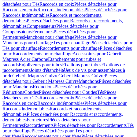
détachées pour Tés
Raccords en croix
Pièces détachées pour
Raccords en croix
Raccords indémontables
Pièces détachées pour
Raccords indémontables
Raccords et raccordements,
démontables
Pièces détachées pour Raccords et raccordements,
démontables
Compensateurs
Pièces détachées pour
Compensateurs
Fermetures
Pièces détachées pour
Fermetures
Manchons pour chauffage
Pièces détachées pour
Manchons pour chauffage
Tés pour chauffage
Pièces détachées pour
Tés pour chauffage
Raccordements pour chauffage
Pièces détachées
pour Raccordements pour chauffage
Accessoires pour Geberit
Mapress Acier Carbone
Etanchements pour tubes et
raccords
Enjoliveurs pour tubes
Fixations pour tubes
Fixations de
raccordements
Joints d'étanchéité
Jeux de vis pour assemblages à
bride
Geberit Mapress Cuivre
Geberit Mapress Cuivre
Pièces
détachées pour Geberit Mapress Cuivre
Manchons
Pièces détachées
pour Manchons
Réductions
Pièces détachées pour
Réductions
Coudes
Pièces détachées pour Coudes
Tés
Pièces
détachées pour Tés
Raccords en croix
Pièces détachées pour
Raccords en croix
Raccords indémontables
Pièces détachées pour
Raccords indémontables
Raccords et raccordements,
démontables
Pièces détachées pour Raccords et raccordements,
démontables
Fermetures
Pièces détachées pour
Fermetures
Raccordements
Pièces détachées pour Raccordements
Tés
pour chauffage
Pièces détachées pour Tés pour
chauffage
Raccordements pour chauffage
Pièces détachées pour