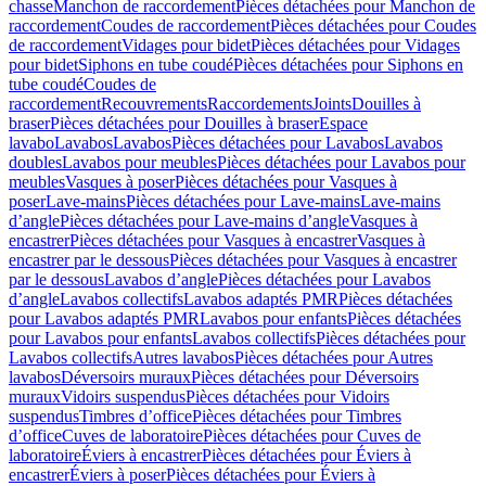
chasse
Manchon de raccordement
Pièces détachées pour Manchon de
raccordement
Coudes de raccordement
Pièces détachées pour Coudes
de raccordement
Vidages pour bidet
Pièces détachées pour Vidages
pour bidet
Siphons en tube coudé
Pièces détachées pour Siphons en
tube coudé
Coudes de
raccordement
Recouvrements
Raccordements
Joints
Douilles à
braser
Pièces détachées pour Douilles à braser
Espace
lavabo
Lavabos
Lavabos
Pièces détachées pour Lavabos
Lavabos
doubles
Lavabos pour meubles
Pièces détachées pour Lavabos pour
meubles
Vasques à poser
Pièces détachées pour Vasques à
poser
Lave-mains
Pièces détachées pour Lave-mains
Lave-mains
d’angle
Pièces détachées pour Lave-mains d’angle
Vasques à
encastrer
Pièces détachées pour Vasques à encastrer
Vasques à
encastrer par le dessous
Pièces détachées pour Vasques à encastrer
par le dessous
Lavabos d’angle
Pièces détachées pour Lavabos
d’angle
Lavabos collectifs
Lavabos adaptés PMR
Pièces détachées
pour Lavabos adaptés PMR
Lavabos pour enfants
Pièces détachées
pour Lavabos pour enfants
Lavabos collectifs
Pièces détachées pour
Lavabos collectifs
Autres lavabos
Pièces détachées pour Autres
lavabos
Déversoirs muraux
Pièces détachées pour Déversoirs
muraux
Vidoirs suspendus
Pièces détachées pour Vidoirs
suspendus
Timbres dʼoffice
Pièces détachées pour Timbres
dʼoffice
Cuves de laboratoire
Pièces détachées pour Cuves de
laboratoire
Éviers à encastrer
Pièces détachées pour Éviers à
encastrer
Éviers à poser
Pièces détachées pour Éviers à