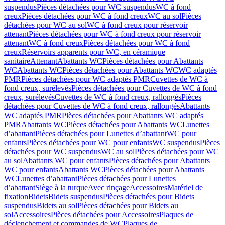
suspendus
Pièces détachées pour WC suspendus
WC à fond
creux
Pièces détachées pour WC à fond creux
WC au sol
Pièces
détachées pour WC au sol
WC à fond creux pour réservoir
attenant
Pièces détachées pour WC à fond creux pour réservoir
attenant
WC à fond creux
Pièces détachées pour WC à fond
creux
Réservoirs apparents pour WC, en céramique
sanitaire
Attenant
Abattants WC
Pièces détachées pour Abattants
WC
Abattants WC
Pièces détachées pour Abattants WC
WC adaptés
PMR
Pièces détachées pour WC adaptés PMR
Cuvettes de WC à
fond creux, surélevés
Pièces détachées pour Cuvettes de WC à fond
creux, surélevés
Cuvettes de WC à fond creux, rallongés
Pièces
détachées pour Cuvettes de WC à fond creux, rallongés
Abattants
WC adaptés PMR
Pièces détachées pour Abattants WC adaptés
PMR
Abattants WC
Pièces détachées pour Abattants WC
Lunettes
d’abattant
Pièces détachées pour Lunettes d’abattant
WC pour
enfants
Pièces détachées pour WC pour enfants
WC suspendus
Pièces
détachées pour WC suspendus
WC au sol
Pièces détachées pour WC
au sol
Abattants WC pour enfants
Pièces détachées pour Abattants
WC pour enfants
Abattants WC
Pièces détachées pour Abattants
WC
Lunettes d’abattant
Pièces détachées pour Lunettes
d’abattant
Siège à la turque
Avec rinçage
Accessoires
Matériel de
fixation
Bidets
Bidets suspendus
Pièces détachées pour Bidets
suspendus
Bidets au sol
Pièces détachées pour Bidets au
sol
Accessoires
Pièces détachées pour Accessoires
Plaques de
déclenchement et commandes de WC
Plaques de