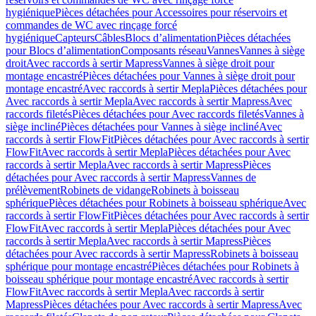
hygiénique
Pièces détachées pour Accessoires pour réservoirs et
commandes de WC avec rinçage forcé
hygiénique
Capteurs
Câbles
Blocs d’alimentation
Pièces détachées
pour Blocs d’alimentation
Composants réseau
Vannes
Vannes à siège
droit
Avec raccords à sertir Mapress
Vannes à siège droit pour
montage encastré
Pièces détachées pour Vannes à siège droit pour
montage encastré
Avec raccords à sertir Mepla
Pièces détachées pour
Avec raccords à sertir Mepla
Avec raccords à sertir Mapress
Avec
raccords filetés
Pièces détachées pour Avec raccords filetés
Vannes à
siège incliné
Pièces détachées pour Vannes à siège incliné
Avec
raccords à sertir FlowFit
Pièces détachées pour Avec raccords à sertir
FlowFit
Avec raccords à sertir Mepla
Pièces détachées pour Avec
raccords à sertir Mepla
Avec raccords à sertir Mapress
Pièces
détachées pour Avec raccords à sertir Mapress
Vannes de
prélèvement
Robinets de vidange
Robinets à boisseau
sphérique
Pièces détachées pour Robinets à boisseau sphérique
Avec
raccords à sertir FlowFit
Pièces détachées pour Avec raccords à sertir
FlowFit
Avec raccords à sertir Mepla
Pièces détachées pour Avec
raccords à sertir Mepla
Avec raccords à sertir Mapress
Pièces
détachées pour Avec raccords à sertir Mapress
Robinets à boisseau
sphérique pour montage encastré
Pièces détachées pour Robinets à
boisseau sphérique pour montage encastré
Avec raccords à sertir
FlowFit
Avec raccords à sertir Mepla
Avec raccords à sertir
Mapress
Pièces détachées pour Avec raccords à sertir Mapress
Avec