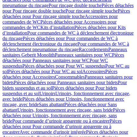
pneumatique du rinçage
Pour rinçage double touche
Pièces détachées
pour Pour rinçage double touche
Pour rinçage simple touche
Pièces
détachées pour Pour rinçage simple touche
Accessoires pour
commandes de WC
Pièces détachées pour Accessoires pour
commandes de WC
Kits d’installation
Pièces détachées pour Kits
d’installation
Pour commandes de WC à déclenchement électronique
du rinçage
Pièces détachées pour Pour commandes de WC à
déclenchement électronique du rinçage
Pour commandes de WC à
déclenchement pneumatique du rinçage
Raccordements
Panneaux
sanitaires Geberit Monolith
Panneaux sanitaires pour WC
Pièces
détachées pour Panneaux sanitaires pour WC
Pour WC
suspendus
Pièces détachées pour Pour WC suspendus
Pour WC au
sol
Pièces détachées pour Pour WC au sol
Accessoires
Pièces
détachées pour Accessoires
Consommables
Panneaux sanitaires pour
bidets
Pièces détachées pour Panneaux sanitaires pour bidets
Pour
bidets suspendus et au sol
Pièces détachées pour Pour bidets
suspendus et au sol
Urinoirs
Urinoirs, fonctionnement avec rinçage,
avec bride
Pièces détachées pour Urinoirs, fonctionnement avec
rinçage, avec bride
Sans abattant
Pièces détachées pour Sans
abattant
Urinoirs, fonctionnement avec rinçage, sans bride
Pièces
détachées pour Urinoirs, fonctionnement avec rinçage, sans
bride
Pour commande d’urinoir apparente ou à encastrer
Pièces
détachées pour Pour commande d’urinoir apparente ou à
encastrer
Avec commande d'urinoir intégrée
Pièces détachées pour