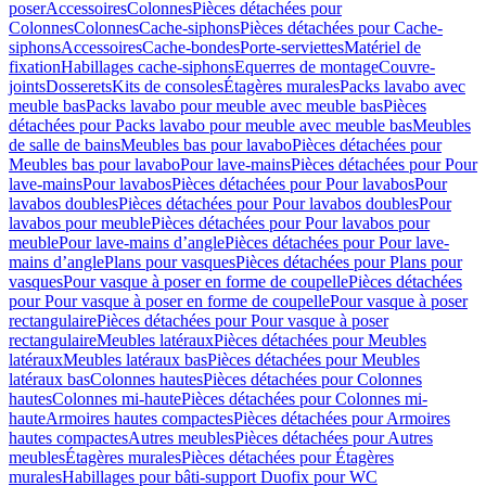
poser
Accessoires
Colonnes
Pièces détachées pour
Colonnes
Colonnes
Cache-siphons
Pièces détachées pour Cache-
siphons
Accessoires
Cache-bondes
Porte-serviettes
Matériel de
fixation
Habillages cache-siphons
Equerres de montage
Couvre-
joints
Dosserets
Kits de consoles
Étagères murales
Packs lavabo avec
meuble bas
Packs lavabo pour meuble avec meuble bas
Pièces
détachées pour Packs lavabo pour meuble avec meuble bas
Meubles
de salle de bains
Meubles bas pour lavabo
Pièces détachées pour
Meubles bas pour lavabo
Pour lave-mains
Pièces détachées pour Pour
lave-mains
Pour lavabos
Pièces détachées pour Pour lavabos
Pour
lavabos doubles
Pièces détachées pour Pour lavabos doubles
Pour
lavabos pour meuble
Pièces détachées pour Pour lavabos pour
meuble
Pour lave-mains d’angle
Pièces détachées pour Pour lave-
mains d’angle
Plans pour vasques
Pièces détachées pour Plans pour
vasques
Pour vasque à poser en forme de coupelle
Pièces détachées
pour Pour vasque à poser en forme de coupelle
Pour vasque à poser
rectangulaire
Pièces détachées pour Pour vasque à poser
rectangulaire
Meubles latéraux
Pièces détachées pour Meubles
latéraux
Meubles latéraux bas
Pièces détachées pour Meubles
latéraux bas
Colonnes hautes
Pièces détachées pour Colonnes
hautes
Colonnes mi-haute
Pièces détachées pour Colonnes mi-
haute
Armoires hautes compactes
Pièces détachées pour Armoires
hautes compactes
Autres meubles
Pièces détachées pour Autres
meubles
Étagères murales
Pièces détachées pour Étagères
murales
Habillages pour bâti-support Duofix pour WC