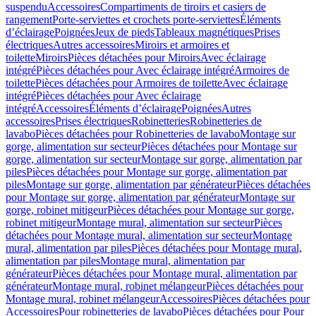
suspendu
Accessoires
Compartiments de tiroirs et casiers de
rangement
Porte-serviettes et crochets porte-serviettes
Éléments
d’éclairage
Poignées
Jeux de pieds
Tableaux magnétiques
Prises
électriques
Autres accessoires
Miroirs et armoires et
toilette
Miroirs
Pièces détachées pour Miroirs
Avec éclairage
intégré
Pièces détachées pour Avec éclairage intégré
Armoires de
toilette
Pièces détachées pour Armoires de toilette
Avec éclairage
intégré
Pièces détachées pour Avec éclairage
intégré
Accessoires
Éléments d’éclairage
Poignées
Autres
accessoires
Prises électriques
Robinetteries
Robinetteries de
lavabo
Pièces détachées pour Robinetteries de lavabo
Montage sur
gorge, alimentation sur secteur
Pièces détachées pour Montage sur
gorge, alimentation sur secteur
Montage sur gorge, alimentation par
piles
Pièces détachées pour Montage sur gorge, alimentation par
piles
Montage sur gorge, alimentation par générateur
Pièces détachées
pour Montage sur gorge, alimentation par générateur
Montage sur
gorge, robinet mitigeur
Pièces détachées pour Montage sur gorge,
robinet mitigeur
Montage mural, alimentation sur secteur
Pièces
détachées pour Montage mural, alimentation sur secteur
Montage
mural, alimentation par piles
Pièces détachées pour Montage mural,
alimentation par piles
Montage mural, alimentation par
générateur
Pièces détachées pour Montage mural, alimentation par
générateur
Montage mural, robinet mélangeur
Pièces détachées pour
Montage mural, robinet mélangeur
Accessoires
Pièces détachées pour
Accessoires
Pour robinetteries de lavabo
Pièces détachées pour Pour