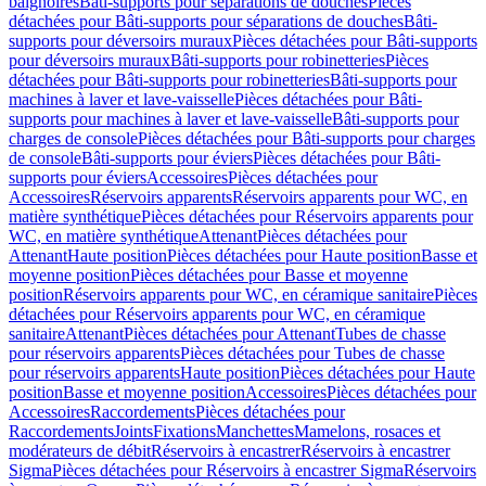
baignoires
Bâti-supports pour séparations de douches
Pièces
détachées pour Bâti-supports pour séparations de douches
Bâti-
supports pour déversoirs muraux
Pièces détachées pour Bâti-supports
pour déversoirs muraux
Bâti-supports pour robinetteries
Pièces
détachées pour Bâti-supports pour robinetteries
Bâti-supports pour
machines à laver et lave-vaisselle
Pièces détachées pour Bâti-
supports pour machines à laver et lave-vaisselle
Bâti-supports pour
charges de console
Pièces détachées pour Bâti-supports pour charges
de console
Bâti-supports pour éviers
Pièces détachées pour Bâti-
supports pour éviers
Accessoires
Pièces détachées pour
Accessoires
Réservoirs apparents
Réservoirs apparents pour WC, en
matière synthétique
Pièces détachées pour Réservoirs apparents pour
WC, en matière synthétique
Attenant
Pièces détachées pour
Attenant
Haute position
Pièces détachées pour Haute position
Basse et
moyenne position
Pièces détachées pour Basse et moyenne
position
Réservoirs apparents pour WC, en céramique sanitaire
Pièces
détachées pour Réservoirs apparents pour WC, en céramique
sanitaire
Attenant
Pièces détachées pour Attenant
Tubes de chasse
pour réservoirs apparents
Pièces détachées pour Tubes de chasse
pour réservoirs apparents
Haute position
Pièces détachées pour Haute
position
Basse et moyenne position
Accessoires
Pièces détachées pour
Accessoires
Raccordements
Pièces détachées pour
Raccordements
Joints
Fixations
Manchettes
Mamelons, rosaces et
modérateurs de débit
Réservoirs à encastrer
Réservoirs à encastrer
Sigma
Pièces détachées pour Réservoirs à encastrer Sigma
Réservoirs