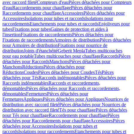
avec raccord fileté
Compteurs d'eau
Pièces détachées pour Compteurs
d'eau
Raccordements pour chauffage
Pièces détachées pour
Raccordements pour chauffage
Accessoires
Pièces détachées pour
Accessoires
Isolations pour tubes et raccords
Isolations pour
raccordements
Etanchements pour tubes et raccords
Enjoliveurs pour
tubes
Fixations pour tubes
Gaines de protection et aides à
l'insertion
Fixations de raccordements
Pièces détachées pour
Fixations de raccordements
Armoires de distribution
Pièces détachées
pour Armoires de distribution
Fixations pour nourrice de
distribution
Joints d'étanchéité
Geberit Mepla
Tubes multicouches
pour eau potable
Tubes multicouches pour chauffage
Raccords
Pièces
détachées pour Raccords
Manchons
Pièces détachées pour
Manchons
Réductions
Pièces détachées pour
Réductions
Coudes
Pièces détachées pour Coudes
Tés
Pièces
détachées pour Tés
Raccords indémontables
Pièces détachées pour
Raccords indémontables
Raccords et raccordements,
démontables
Pièces détachées pour Raccords et raccordements,
démontables
Fermetures
Pièces détachées pour
Fermetures
Appliques
Pièces détachées pour Appliques
Nourrices de
distribution avec raccord fileté
Pièces détachées pour Nourrices de
distribution avec raccord fileté
Tés pour chauffage
Pièces détachées
pour Tés pour chauffage
Raccordements pour chauffage
Pièces
détachées pour Raccordements pour chauffage
Accessoires
Pièces
détachées pour Accessoires
Isolations pour tubes et
raccords
Isolations pour raccordements
Etanchements pour tubes et