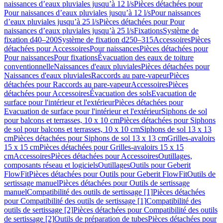
naissances d’eaux pluviales jusqu’à 12 l/s
Pièces détachées pour
Pour naissances d’eaux pluviales jusqu’à 12 l/s
Pour naissances
d’eaux pluviales jusqu’à 25 l/s
Pièces détachées pour Pour
naissances d’eaux pluviales jusqu’à 25 l/s
Fixations
Système de
fixation d40–200
Système de fixation d250–315
Accessoires
Pièces
détachées pour Accessoires
Pour naissances
Pièces détachées pour
Pour naissances
Pour fixations
Évacuation des eaux de toiture
conventionnelle
Naissances d'eaux pluviales
Pièces détachées pour
Naissances d'eaux pluviales
Raccords au pare-vapeur
Pièces
détachées pour Raccords au pare-vapeur
Accessoires
Pièces
détachées pour Accessoires
Évacuation des sols
Evacuation de
surface pour l'intérieur et l'extérieur
Pièces détachées pour
Evacuation de surface pour l'intérieur et l'extérieur
Siphons de sol
pour balcons et terrasses, 10 x 10 cm
Pièces détachées pour Siphons
de sol pour balcons et terrasses, 10 x 10 cm
Siphons de sol 13 x 13
cm
Pièces détachées pour Siphons de sol 13 x 13 cm
Grilles-avaloirs
15 x 15 cm
Pièces détachées pour Grilles-avaloirs 15 x 15
cm
Accessoires
Pièces détachées pour Accessoires
Outillages,
composants réseau et logiciels
Outillages
Outils pour Geberit
FlowFit
Pièces détachées pour Outils pour Geberit FlowFit
Outils de
sertissage manuel
Pièces détachées pour Outils de sertissage
manuel
Compatibilité des outils de sertissage [1]
Pièces détachées
pour Compatibilité des outils de sertissage [1]
Compatibilité des
outils de sertissage [2]
Pièces détachées pour Compatibilité des outils
de sertissage [2]
Outils de préparation de tubes
Pièces détachées pour