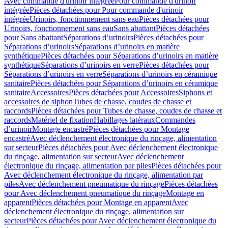
Avec commande d'urinoir intégrée
Pour commande d'urinoir
intégrée
Pièces détachées pour Pour commande d'urinoir
intégrée
Urinoirs, fonctionnement sans eau
Pièces détachées pour
Urinoirs, fonctionnement sans eau
Sans abattant
Pièces détachées
pour Sans abattant
Séparations d’urinoirs
Pièces détachées pour
Séparations d’urinoirs
Séparations d’urinoirs en matière
synthétique
Pièces détachées pour Séparations d’urinoirs en matière
synthétique
Séparations d’urinoirs en verre
Pièces détachées pour
Séparations d’urinoirs en verre
Séparations d’urinoirs en céramique
sanitaire
Pièces détachées pour Séparations d’urinoirs en céramique
sanitaire
Accessoires
Pièces détachées pour Accessoires
Siphons et
accessoires de siphon
Tubes de chasse, coudes de chasse et
raccords
Pièces détachées pour Tubes de chasse, coudes de chasse et
raccords
Matériel de fixation
Habillages latéraux
Commandes
dʼurinoir
Montage encastré
Pièces détachées pour Montage
encastré
Avec déclenchement électronique du rinçage, alimentation
sur secteur
Pièces détachées pour Avec déclenchement électronique
du rinçage, alimentation sur secteur
Avec déclenchement
électronique du rinçage, alimentation par piles
Pièces détachées pour
Avec déclenchement électronique du rinçage, alimentation par
piles
Avec déclenchement pneumatique du rinçage
Pièces détachées
pour Avec déclenchement pneumatique du rinçage
Montage en
apparent
Pièces détachées pour Montage en apparent
Avec
déclenchement électronique du rinçage, alimentation sur
secteur
Pièces détachées pour Avec déclenchement électronique du