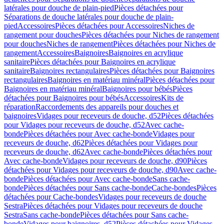
latérales pour douche de plain-pied
Pièces détachées pour
Séparations de douche latérales pour douche de plain-
pied
Accessoires
Pièces détachées pour Accessoires
Niches de
rangement pour douches
Pièces détachées pour Niches de rangement
pour douches
Niches de rangement
Pièces détachées pour Niches de
rangement
Accessoires
Baignoires
Baignoires en acrylique
sanitaire
Pièces détachées pour Baignoires en acrylique
sanitaire
Baignoires rectangulaires
Pièces détachées pour Baignoires
rectangulaires
Baignoires en matériau minéral
Pièces détachées pour
Baignoires en matériau minéral
Baignoires pour bébés
Pièces
détachées pour Baignoires pour bébés
Accessoires
Kits de
réparation
Raccordements des appareils pour douches et
baignoires
Vidages pour receveurs de douche, d52
Pièces détachées
pour Vidages pour receveurs de douche, d52
Avec cache-
bonde
Pièces détachées pour Avec cache-bonde
Vidages pour
receveurs de douche, d62
Pièces détachées pour Vidages pour
receveurs de douche, d62
Avec cache-bonde
Pièces détachées pour
Avec cache-bonde
Vidages pour receveurs de douche, d90
Pièces
détachées pour Vidages pour receveurs de douche, d90
Avec cache-
bonde
Pièces détachées pour Avec cache-bonde
Sans cache-
bonde
Pièces détachées pour Sans cache-bonde
Cache-bondes
Pièces
détachées pour Cache-bondes
Vidages pour receveurs de douche
Sestra
Pièces détachées pour Vidages pour receveurs de douche
Sestra
Sans cache-bonde
Pièces détachées pour Sans cache-
bonde
Vidages pour baignoires, d52
Pièces détachées pour Vidages