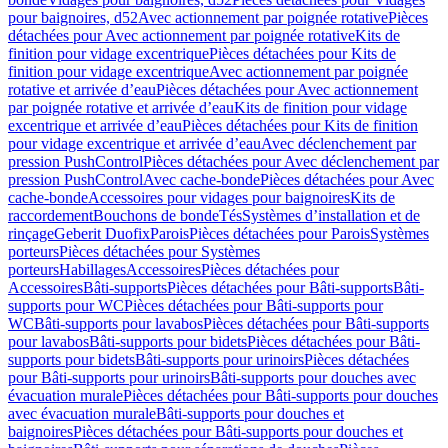
pour baignoires, d52
Avec actionnement par poignée rotative
Pièces
détachées pour Avec actionnement par poignée rotative
Kits de
finition pour vidage excentrique
Pièces détachées pour Kits de
finition pour vidage excentrique
Avec actionnement par poignée
rotative et arrivée d’eau
Pièces détachées pour Avec actionnement
par poignée rotative et arrivée d’eau
Kits de finition pour vidage
excentrique et arrivée d’eau
Pièces détachées pour Kits de finition
pour vidage excentrique et arrivée d’eau
Avec déclenchement par
pression PushControl
Pièces détachées pour Avec déclenchement par
pression PushControl
Avec cache-bonde
Pièces détachées pour Avec
cache-bonde
Accessoires pour vidages pour baignoires
Kits de
raccordement
Bouchons de bonde
Tés
Systèmes d’installation et de
rinçage
Geberit Duofix
Parois
Pièces détachées pour Parois
Systèmes
porteurs
Pièces détachées pour Systèmes
porteurs
Habillages
Accessoires
Pièces détachées pour
Accessoires
Bâti-supports
Pièces détachées pour Bâti-supports
Bâti-
supports pour WC
Pièces détachées pour Bâti-supports pour
WC
Bâti-supports pour lavabos
Pièces détachées pour Bâti-supports
pour lavabos
Bâti-supports pour bidets
Pièces détachées pour Bâti-
supports pour bidets
Bâti-supports pour urinoirs
Pièces détachées
pour Bâti-supports pour urinoirs
Bâti-supports pour douches avec
évacuation murale
Pièces détachées pour Bâti-supports pour douches
avec évacuation murale
Bâti-supports pour douches et
baignoires
Pièces détachées pour Bâti-supports pour douches et