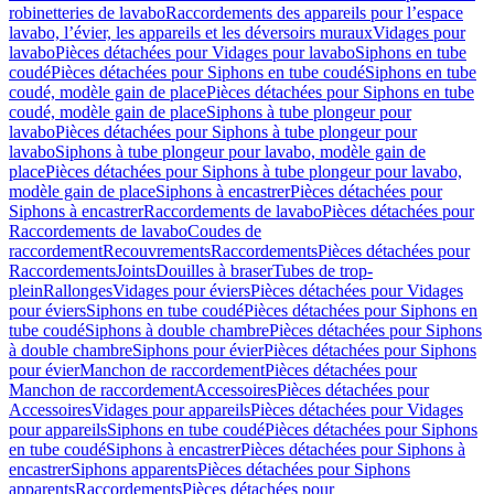
robinetteries de lavabo
Raccordements des appareils pour l’espace
lavabo, l’évier, les appareils et les déversoirs muraux
Vidages pour
lavabo
Pièces détachées pour Vidages pour lavabo
Siphons en tube
coudé
Pièces détachées pour Siphons en tube coudé
Siphons en tube
coudé, modèle gain de place
Pièces détachées pour Siphons en tube
coudé, modèle gain de place
Siphons à tube plongeur pour
lavabo
Pièces détachées pour Siphons à tube plongeur pour
lavabo
Siphons à tube plongeur pour lavabo, modèle gain de
place
Pièces détachées pour Siphons à tube plongeur pour lavabo,
modèle gain de place
Siphons à encastrer
Pièces détachées pour
Siphons à encastrer
Raccordements de lavabo
Pièces détachées pour
Raccordements de lavabo
Coudes de
raccordement
Recouvrements
Raccordements
Pièces détachées pour
Raccordements
Joints
Douilles à braser
Tubes de trop-
plein
Rallonges
Vidages pour éviers
Pièces détachées pour Vidages
pour éviers
Siphons en tube coudé
Pièces détachées pour Siphons en
tube coudé
Siphons à double chambre
Pièces détachées pour Siphons
à double chambre
Siphons pour évier
Pièces détachées pour Siphons
pour évier
Manchon de raccordement
Pièces détachées pour
Manchon de raccordement
Accessoires
Pièces détachées pour
Accessoires
Vidages pour appareils
Pièces détachées pour Vidages
pour appareils
Siphons en tube coudé
Pièces détachées pour Siphons
en tube coudé
Siphons à encastrer
Pièces détachées pour Siphons à
encastrer
Siphons apparents
Pièces détachées pour Siphons
apparents
Raccordements
Pièces détachées pour