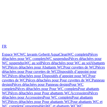
FR
Espace WC
WC lavants Geberit AquaClean
WC complets
Pièces
détachées pour WC complets
WC suspendus
Pièces détachées pour
WC suspendus
WC au sol
Pièces détachées pour WC au sol
Abattants
WC
Pièces détachées pour Abattants WC
Pour cuvettes de WC
Pièces
détachées pour Pour cuvettes de WC
Dispositifs d’appoint pour
WC
Pièces détachées pour Dispositifs d’appoint pour WC
Pour
cuvettes de WC
Pièces détachées pour Pour cuvettes de WC
Panneau
design
Pièces détachées pour Panneau design
Pour WC
complets
Pièces détachées pour Pour WC complets
Pour abattants
WC
Pièces détachées pour Pour abattants WC
Accessoires
Pièces
détachées pour Accessoires
Pour WC complets
Pour abattants
WC
Pièces détachées pour Pour abattants WC
Pour abattants WC et
WC complets
Consommables
WC et abattants WC
WC