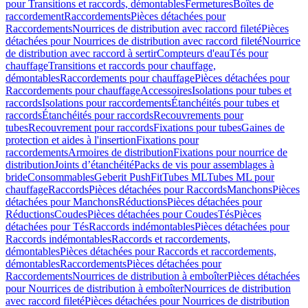
pour Transitions et raccords, démontables
Fermetures
Boîtes de
raccordement
Raccordements
Pièces détachées pour
Raccordements
Nourrices de distribution avec raccord fileté
Pièces
détachées pour Nourrices de distribution avec raccord fileté
Nourrice
de distribution avec raccord à sertir
Compteurs d'eau
Tés pour
chauffage
Transitions et raccords pour chauffage,
démontables
Raccordements pour chauffage
Pièces détachées pour
Raccordements pour chauffage
Accessoires
Isolations pour tubes et
raccords
Isolations pour raccordements
Étanchéités pour tubes et
raccords
Étanchéités pour raccords
Recouvrements pour
tubes
Recouvrement pour raccords
Fixations pour tubes
Gaines de
protection et aides à l'insertion
Fixations pour
raccordements
Armoires de distribution
Fixations pour nourrice de
distribution
Joints d’étanchéité
Packs de vis pour assemblages à
bride
Consommables
Geberit PushFit
Tubes ML
Tubes ML pour
chauffage
Raccords
Pièces détachées pour Raccords
Manchons
Pièces
détachées pour Manchons
Réductions
Pièces détachées pour
Réductions
Coudes
Pièces détachées pour Coudes
Tés
Pièces
détachées pour Tés
Raccords indémontables
Pièces détachées pour
Raccords indémontables
Raccords et raccordements,
démontables
Pièces détachées pour Raccords et raccordements,
démontables
Raccordements
Pièces détachées pour
Raccordements
Nourrices de distribution à emboîter
Pièces détachées
pour Nourrices de distribution à emboîter
Nourrices de distribution
avec raccord fileté
Pièces détachées pour Nourrices de distribution