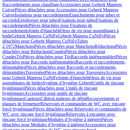
Raccordements pour chauffage
Accessoires pour Geberit Mapress
Cuivre
Pièces détachées pour Accessoires pour Geberit Mapress
Cuivre
Isolations pour raccordements
Etanchements pour tubes et
raccords
Enjoliveurs pour tubes
Fixations pour tubes
Fixations de
raccordements
Pièces détachées pour Fixations de
raccordements
Joints d'étanchéité
Jeux de vis pour assemblages à
bride
Geberit Mapress CuNiFe
Geberit Mapress CuNiFe
Pièces
détachées pour Geberit Mapress CuNiFe
Tubes
2.1972
Manchons
Pièces détachées pour Manchons
Réductions
Pièces
détachées pour Réductions
Coudes
Pièces détachées pour
Coudes
Tés
Pièces détachées pour Tés
Raccords indémontables
Pièces
détachées pour Raccords indémontables
Raccords et raccordements,
démontables
Pièces détachées pour Raccords et raccordements,
démontables
Traversées
Pièces détachées pour Traversées
Accessoires
pour Geberit Mapress CuNiFe
Joints d'étanchéité
Jeux de vis pour
assemblages de brides
Système d’hygiène Geberit
Unités de rinçage
hygiéniques
Pièces détachées pour Unités de rinçage
hygiéniques
Accessoires pour unités de rinçage
hygiéniques
Capteurs
Câbles
Limiteurs de débit
Recouvrements et
plaques de fermeture
Réservoirs et commandes de WC avec rinçage
forcé hygiénique
Pièces détachées pour Réservoirs et commandes de
WC avec rinçage forcé hygiénique
Réservoirs à encastrer avec
rinçage forcé hygiénique
Modules d’hygiène à intégrer
Pièces
détachées pour Modules d’hygiène à intégrer
Accessoires pour
réservoirs et commandes de WC avec rinçage forcé