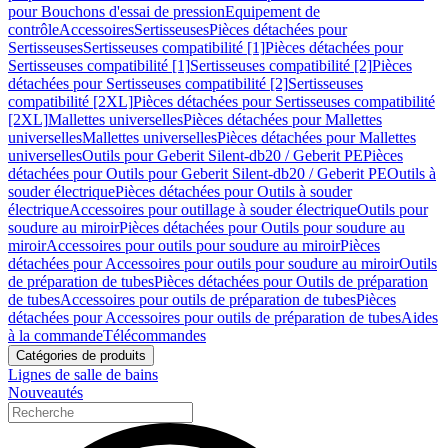
pour Bouchons d'essai de pression
Equipement de
contrôle
Accessoires
Sertisseuses
Pièces détachées pour
Sertisseuses
Sertisseuses compatibilité [1]
Pièces détachées pour
Sertisseuses compatibilité [1]
Sertisseuses compatibilité [2]
Pièces
détachées pour Sertisseuses compatibilité [2]
Sertisseuses
compatibilité [2XL]
Pièces détachées pour Sertisseuses compatibilité
[2XL]
Mallettes universelles
Pièces détachées pour Mallettes
universelles
Mallettes universelles
Pièces détachées pour Mallettes
universelles
Outils pour Geberit Silent-db20 / Geberit PE
Pièces
détachées pour Outils pour Geberit Silent-db20 / Geberit PE
Outils à
souder électrique
Pièces détachées pour Outils à souder
électrique
Accessoires pour outillage à souder électrique
Outils pour
soudure au miroir
Pièces détachées pour Outils pour soudure au
miroir
Accessoires pour outils pour soudure au miroir
Pièces
détachées pour Accessoires pour outils pour soudure au miroir
Outils
de préparation de tubes
Pièces détachées pour Outils de préparation
de tubes
Accessoires pour outils de préparation de tubes
Pièces
détachées pour Accessoires pour outils de préparation de tubes
Aides
à la commande
Télécommandes
Catégories de produits
Lignes de salle de bains
Nouveautés