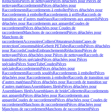
Réductions
Pièces de nettoyage
Pièces détachées pour Pièces de
nettoyage
Raccordements
Pièces détachées pour
Raccordements
Raccordements à emboîter
Pièces détachées pour
Raccordements à emboîter
Raccordements à griffes
Raccords de
transition sur d’autres matériaux
Raccordements aux appareils
Pièces
détachées pour Raccordements aux appareils
Coudes de
raccordement
Pièces détachées pour Coudes de
raccordement
Manchons de raccordement
Pièces détachées pour
Manchons de
raccordement
Accessoires
Colliers
Obturateurs
Joints
Capes de
protection
Consommables
Geberit PE
Tubes
Raccords
Pièces détachées
pour Raccords
Coudes
Embranchements
Réductions
Pièces de
nettoyage
Pièces détachées pour Pièces de nettoyage
Raccords de
transition
Pièces spéciales
Pièces détachées pour Pièces
spéciales
Pièces SuperTube
Coudes
Pièces
spéciales
Raccordements
Pièces détachées pour
Raccordements
Raccords soudés
Raccordements à emboîter
Pièces
détachées pour Raccordements à emboîter
Raccords de transition sur
d’autres matériaux
Pièces détachées pour Raccords de transition sur
d’autres matériaux
Assemblages filetés
Pièces détachées pour
Assemblages filetés
Assemblages de bride
Collerettes
Raccordements
aux appareils
Pièces détachées pour Raccordements aux
appareils
Coudes de raccordement
Pièces détachées pour Coudes de
raccordement
Manchons de raccordement
Pièces détachées pour
Manchons de raccordement
Manchons de raccordement
Pièces