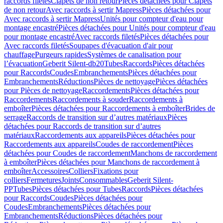
raccords filetés
Clapets de non retour
Pièces détachées pour Clapets
de non retour
Avec raccords à sertir Mapress
Pièces détachées pour
Avec raccords à sertir Mapress
Unités pour compteur d'eau pour
montage encastré
Pièces détachées pour Unités pour compteur d'eau
pour montage encastré
Avec raccords filetés
Pièces détachées pour
Avec raccords filetés
Soupapes d'évacuation d'air pour
chauffage
Purgeurs rapides
Systèmes de canalisation pour
l’évacuation
Geberit Silent-db20
Tubes
Raccords
Pièces détachées
pour Raccords
Coudes
Embranchements
Pièces détachées pour
Embranchements
Réductions
Pièces de nettoyage
Pièces détachées
pour Pièces de nettoyage
Raccordements
Pièces détachées pour
Raccordements
Raccordements à souder
Raccordements à
emboîter
Pièces détachées pour Raccordements à emboîter
Brides de
serrage
Raccords de transition sur d’autres matériaux
Pièces
détachées pour Raccords de transition sur d’autres
matériaux
Raccordements aux appareils
Pièces détachées pour
Raccordements aux appareils
Coudes de raccordement
Pièces
détachées pour Coudes de raccordement
Manchons de raccordement
à emboîter
Pièces détachées pour Manchons de raccordement à
emboîter
Accessoires
Colliers
Fixations pour
colliers
Fermetures
Joints
Consommables
Geberit Silent-
PP
Tubes
Pièces détachées pour Tubes
Raccords
Pièces détachées
pour Raccords
Coudes
Pièces détachées pour
Coudes
Embranchements
Pièces détachées pour
Embranchements
Réductions
Pièces détachées pour