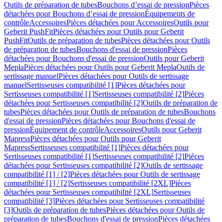
Outils de préparation de tubes
Bouchons d’essai de pression
Pièces
détachées pour Bouchons d’essai de pression
Équipements de
contrôle
Accessoires
Pièces détachées pour Accessoires
Outils pour
Geberit PushFit
Pièces détachées pour Outils pour Geberit
PushFit
Outils de préparation de tubes
Pièces détachées pour Outils
de préparation de tubes
Bouchons d'essai de pression
Pièces
détachées pour Bouchons d'essai de pression
Outils pour Geberit
Mepla
Pièces détachées pour Outils pour Geberit Mepla
Outils de
sertissage manuel
Pièces détachées pour Outils de sertissage
manuel
Sertisseuses compatibilité [1]
Pièces détachées pour
Sertisseuses compatibilité [1]
Sertisseuses compatibilité [2]
Pièces
détachées pour Sertisseuses compatibilité [2]
Outils de préparation de
tubes
Pièces détachées pour Outils de préparation de tubes
Bouchons
d'essai de pression
Pièces détachées pour Bouchons d'essai de
pression
Équipement de contrôle
Accessoires
Outils pour Geberit
Mapress
Pièces détachées pour Outils pour Geberit
Mapress
Sertisseuses compatibilité [1]
Pièces détachées pour
Sertisseuses compatibilité [1]
Sertisseuses compatibilité [2]
Pièces
détachées pour Sertisseuses compatibilité [2]
Outils de sertissage
compatibilité [1] / [2]
Pièces détachées pour Outils de sertissage
compatibilité [1] / [2]
Sertisseuses compatibilité [2XL]
Pièces
détachées pour Sertisseuses compatibilité [2XL]
Sertisseuses
compatibilité [3]
Pièces détachées pour Sertisseuses compatibilité
[3]
Outils de préparation de tubes
Pièces détachées pour Outils de
préparation de tubes
Bouchons d'essai de pression
Pièces détachées