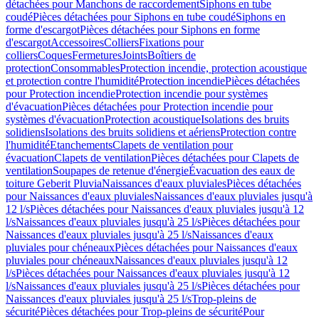
détachées pour Manchons de raccordement
Siphons en tube
coudé
Pièces détachées pour Siphons en tube coudé
Siphons en
forme d'escargot
Pièces détachées pour Siphons en forme
d'escargot
Accessoires
Colliers
Fixations pour
colliers
Coques
Fermetures
Joints
Boîtiers de
protection
Consommables
Protection incendie, protection acoustique
et protection contre l'humidité
Protection incendie
Pièces détachées
pour Protection incendie
Protection incendie pour systèmes
d'évacuation
Pièces détachées pour Protection incendie pour
systèmes d'évacuation
Protection acoustique
Isolations des bruits
solidiens
Isolations des bruits solidiens et aériens
Protection contre
l'humidité
Etanchements
Clapets de ventilation pour
évacuation
Clapets de ventilation
Pièces détachées pour Clapets de
ventilation
Soupapes de retenue d'énergie
Évacuation des eaux de
toiture Geberit Pluvia
Naissances d'eaux pluviales
Pièces détachées
pour Naissances d'eaux pluviales
Naissances d'eaux pluviales jusqu'à
12 l/s
Pièces détachées pour Naissances d'eaux pluviales jusqu'à 12
l/s
Naissances d'eaux pluviales jusqu'à 25 l/s
Pièces détachées pour
Naissances d'eaux pluviales jusqu'à 25 l/s
Naissances d'eaux
pluviales pour chéneaux
Pièces détachées pour Naissances d'eaux
pluviales pour chéneaux
Naissances d'eaux pluviales jusqu'à 12
l/s
Pièces détachées pour Naissances d'eaux pluviales jusqu'à 12
l/s
Naissances d'eaux pluviales jusqu'à 25 l/s
Pièces détachées pour
Naissances d'eaux pluviales jusqu'à 25 l/s
Trop-pleins de
sécurité
Pièces détachées pour Trop-pleins de sécurité
Pour