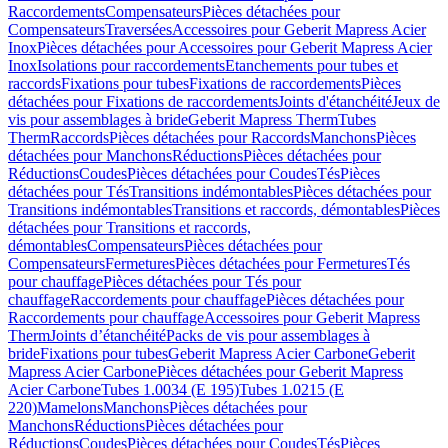
Raccordements
Compensateurs
Pièces détachées pour
Compensateurs
Traversées
Accessoires pour Geberit Mapress Acier
Inox
Pièces détachées pour Accessoires pour Geberit Mapress Acier
Inox
Isolations pour raccordements
Etanchements pour tubes et
raccords
Fixations pour tubes
Fixations de raccordements
Pièces
détachées pour Fixations de raccordements
Joints d'étanchéité
Jeux de
vis pour assemblages à bride
Geberit Mapress Therm
Tubes
Therm
Raccords
Pièces détachées pour Raccords
Manchons
Pièces
détachées pour Manchons
Réductions
Pièces détachées pour
Réductions
Coudes
Pièces détachées pour Coudes
Tés
Pièces
détachées pour Tés
Transitions indémontables
Pièces détachées pour
Transitions indémontables
Transitions et raccords, démontables
Pièces
détachées pour Transitions et raccords,
démontables
Compensateurs
Pièces détachées pour
Compensateurs
Fermetures
Pièces détachées pour Fermetures
Tés
pour chauffage
Pièces détachées pour Tés pour
chauffage
Raccordements pour chauffage
Pièces détachées pour
Raccordements pour chauffage
Accessoires pour Geberit Mapress
Therm
Joints d’étanchéité
Packs de vis pour assemblages à
bride
Fixations pour tubes
Geberit Mapress Acier Carbone
Geberit
Mapress Acier Carbone
Pièces détachées pour Geberit Mapress
Acier Carbone
Tubes 1.0034 (E 195)
Tubes 1.0215 (E
220)
Mamelons
Manchons
Pièces détachées pour
Manchons
Réductions
Pièces détachées pour
Réductions
Coudes
Pièces détachées pour Coudes
Tés
Pièces