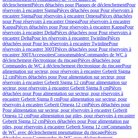
déclenchement
Pièces détachées pour Plaques de déclenchement
Pour
réservoirs à encastrer Sigma
Pièces détachées pour Pour réservoirs à
encastrer Sigma
Pour réservoirs à encastrer Omega
Pièces détachées
pour Pour réservoirs à encastrer Omega
Pour réservoirs à encastrer
Kappa
Pièces détachées pour Pour réservoirs à encastrer Kappa
Pour
réservoirs à encastrer Delta
Pièces détachées pour Pour réservoirs à
encastrer Delta
Pour les réservoirs à encastrer Twinline
Pièces
détachées pour Pour les réservoirs à encastrer Twinline
Pour
réservoirs à encastrer 300T
Pièces détachées pour Pour réservoirs à
encastrer 300T
Accessoires
Consommables
Commandes de WC à
déclenchement électronique du rinçage
Pièces détachées pour
Commandes de WC à déclenchement électronique du rinçage
Pour
alimentation sur secteur, pour réservoirs à encastrer Geberit Sigma
12 cm
Pièces détachées pour Pour alimentation sur secteur, pour
réservoirs à encastrer Geberit Sigma 12 cm
Pour alimentation sur
secteur, pour réservoirs à encastrer Geberit Sigma 8 cm
Pièces
détachées pour Pour alimentation sur secteur, pour réservoirs à
encastrer Geberit Sigma 8 cm
Pour alimentation sur secteur, pour
réservoirs à encastrer Geberit Omega 12 cm
Pièces détachées pour
Pour alimentation sur secteur, pour réservoirs à encastrer Geberit
Omega 12 cm
Pour alimentation par piles, pour réservoirs à encastrer
Geberit Sigma 12 cm
Pièces détachées pour Pour alimentation par
piles, pour réservoirs à encastrer Geberit Sigma 12 cm
Commandes
de WC avec déclenchement pneumatique du rinçage
Pièces
détachées pour Commandes de WC avec déclenchement