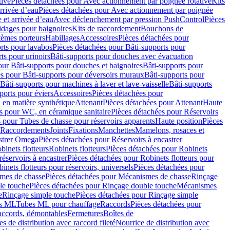
tive
Pièces détachées pour Avec actionnement par poignée rotative
Kits
rrivée d’eau
Pièces détachées pour Avec actionnement par poignée
 et arrivée d’eau
Avec déclenchement par pression PushControl
Pièces
idages pour baignoires
Kits de raccordement
Bouchons de
tèmes porteurs
Habillages
Accessoires
Pièces détachées pour
rts pour lavabos
Pièces détachées pour Bâti-supports pour
ts pour urinoirs
Bâti-supports pour douches avec évacuation
our Bâti-supports pour douches et baignoires
Bâti-supports pour
es pour Bâti-supports pour déversoirs muraux
Bâti-supports pour
Bâti-supports pour machines à laver et lave-vaisselle
Bâti-supports
ports pour éviers
Accessoires
Pièces détachées pour
 en matière synthétique
Attenant
Pièces détachées pour Attenant
Haute
s pour WC, en céramique sanitaire
Pièces détachées pour Réservoirs
 pour Tubes de chasse pour réservoirs apparents
Haute position
Pièces
r Raccordements
Joints
Fixations
Manchettes
Mamelons, rosaces et
astrer Omega
Pièces détachées pour Réservoirs à encastrer
inets flotteurs
Robinets flotteurs
Pièces détachées pour Robinets
réservoirs à encastrer
Pièces détachées pour Robinets flotteurs pour
inets flotteurs pour réservoirs, universels
Pièces détachées pour
mes de chasse
Pièces détachées pour Mécanismes de chasse
Rinçage
le touche
Pièces détachées pour Rinçage double touche
Mécanismes
e
Rinçage simple touche
Pièces détachées pour Rinçage simple
s ML
Tubes ML pour chauffage
Raccords
Pièces détachées pour
raccords, démontables
Fermetures
Boîtes de
s de distribution avec raccord fileté
Nourrice de distribution avec