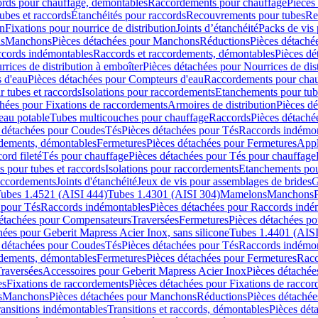
cords pour chauffage, démontables
Raccordements pour chauffage
Pièces
ubes et raccords
Étanchéités pour raccords
Recouvrements pour tubes
Re
on
Fixations pour nourrice de distribution
Joints d’étanchéité
Packs de vis
ds
Manchons
Pièces détachées pour Manchons
Réductions
Pièces détaché
ccords indémontables
Raccords et raccordements, démontables
Pièces dé
rrices de distribution à emboîter
Pièces détachées pour Nourrices de dis
 d'eau
Pièces détachées pour Compteurs d'eau
Raccordements pour chau
r tubes et raccords
Isolations pour raccordements
Etanchements pour tube
chées pour Fixations de raccordements
Armoires de distribution
Pièces dé
eau potable
Tubes multicouches pour chauffage
Raccords
Pièces détaché
 détachées pour Coudes
Tés
Pièces détachées pour Tés
Raccords indémon
rdements, démontables
Fermetures
Pièces détachées pour Fermetures
Appl
ord fileté
Tés pour chauffage
Pièces détachées pour Tés pour chauffage
ns pour tubes et raccords
Isolations pour raccordements
Etanchements pour
raccordements
Joints d'étanchéité
Jeux de vis pour assemblages de brides
G
ubes 1.4521 (AISI 444)
Tubes 1.4301 (AISI 304)
Mamelons
Manchons
 pour Tés
Raccords indémontables
Pièces détachées pour Raccords indé
détachées pour Compensateurs
Traversées
Fermetures
Pièces détachées po
hées pour Geberit Mapress Acier Inox, sans silicone
Tubes 1.4401 (AISI
 détachées pour Coudes
Tés
Pièces détachées pour Tés
Raccords indémon
rdements, démontables
Fermetures
Pièces détachées pour Fermetures
Racc
raversées
Accessoires pour Geberit Mapress Acier Inox
Pièces détachée
es
Fixations de raccordements
Pièces détachées pour Fixations de racco
s
Manchons
Pièces détachées pour Manchons
Réductions
Pièces détachée
ransitions indémontables
Transitions et raccords, démontables
Pièces dét