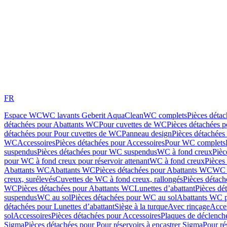
FR
Espace WC
WC lavants Geberit AquaClean
WC complets
Pièces déta
détachées pour Abattants WC
Pour cuvettes de WC
Pièces détachées 
détachées pour Pour cuvettes de WC
Panneau design
Pièces détachées
WC
Accessoires
Pièces détachées pour Accessoires
Pour WC complets
suspendus
Pièces détachées pour WC suspendus
WC à fond creux
Pièc
pour WC à fond creux pour réservoir attenant
WC à fond creux
Pièces
Abattants WC
Abattants WC
Pièces détachées pour Abattants WC
WC 
creux, surélevés
Cuvettes de WC à fond creux, rallongés
Pièces détach
WC
Pièces détachées pour Abattants WC
Lunettes d’abattant
Pièces dé
suspendus
WC au sol
Pièces détachées pour WC au sol
Abattants WC p
détachées pour Lunettes d’abattant
Siège à la turque
Avec rinçage
Acce
sol
Accessoires
Pièces détachées pour Accessoires
Plaques de déclenc
Sigma
Pièces détachées pour Pour réservoirs à encastrer Sigma
Pour ré