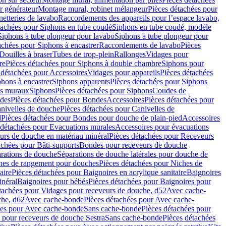
r générateur
Montage mural, robinet mélangeur
Pièces détachées pour
netteries de lavabo
Raccordements des appareils pour l’espace lavabo,
tachées pour Siphons en tube coudé
Siphons en tube coudé, modèle
Siphons à tube plongeur pour lavabo
Siphons à tube plongeur pour
achées pour Siphons à encastrer
Raccordements de lavabo
Pièces
Douilles à braser
Tubes de trop-plein
Rallonges
Vidages pour
re
Pièces détachées pour Siphons à double chambre
Siphons pour
 détachées pour Accessoires
Vidages pour appareils
Pièces détachées
hons à encastrer
Siphons apparents
Pièces détachées pour Siphons
rs muraux
Siphons
Pièces détachées pour Siphons
Coudes de
des
Pièces détachées pour Bondes
Accessoires
Pièces détachées pour
nivelles de douche
Pièces détachées pour Canivelles de
d
Pièces détachées pour Bondes pour douche de plain-pied
Accessoires
 détachées pour Evacuations murales
Accessoires pour évacuations
urs de douche en matériau minéral
Pièces détachées pour Receveurs
achées pour Bâti-supports
Bondes pour receveurs de douche
arations de douche
Séparations de douche latérales pour douche de
hes de rangement pour douches
Pièces détachées pour Niches de
aire
Pièces détachées pour Baignoires en acrylique sanitaire
Baignoires
inéral
Baignoires pour bébés
Pièces détachées pour Baignoires pour
tachées pour Vidages pour receveurs de douche, d52
Avec cache-
che, d62
Avec cache-bonde
Pièces détachées pour Avec cache-
ées pour Avec cache-bonde
Sans cache-bonde
Pièces détachées pour
 pour receveurs de douche Sestra
Sans cache-bonde
Pièces détachées