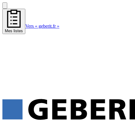
Vers « geberit.fr »
Mes listes