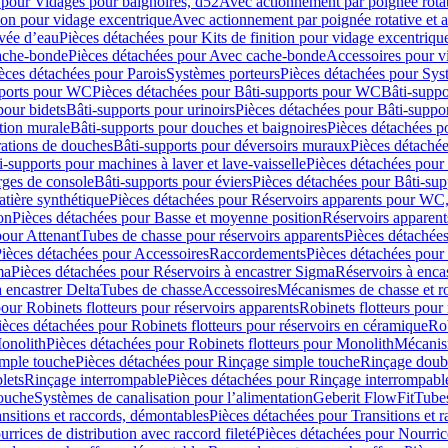
 pour Vidages pour baignoires, d52
Avec actionnement par poignée rota
tion pour vidage excentrique
Avec actionnement par poignée rotative et a
ivée d’eau
Pièces détachées pour Kits de finition pour vidage excentrique
ache-bonde
Pièces détachées pour Avec cache-bonde
Accessoires pour v
èces détachées pour Parois
Systèmes porteurs
Pièces détachées pour Sys
pports pour WC
Pièces détachées pour Bâti-supports pour WC
Bâti-suppo
pour bidets
Bâti-supports pour urinoirs
Pièces détachées pour Bâti-suppor
tion murale
Bâti-supports pour douches et baignoires
Pièces détachées p
rations de douches
Bâti-supports pour déversoirs muraux
Pièces détaché
i-supports pour machines à laver et lave-vaisselle
Pièces détachées pour 
rges de console
Bâti-supports pour éviers
Pièces détachées pour Bâti-sup
tière synthétique
Pièces détachées pour Réservoirs apparents pour WC,
on
Pièces détachées pour Basse et moyenne position
Réservoirs apparent
pour Attenant
Tubes de chasse pour réservoirs apparents
Pièces détachées
ièces détachées pour Accessoires
Raccordements
Pièces détachées pou
ma
Pièces détachées pour Réservoirs à encastrer Sigma
Réservoirs à enc
 encastrer Delta
Tubes de chasse
Accessoires
Mécanismes de chasse et rob
our Robinets flotteurs pour réservoirs apparents
Robinets flotteurs pour 
ièces détachées pour Robinets flotteurs pour réservoirs en céramique
Rob
Monolith
Pièces détachées pour Robinets flotteurs pour Monolith
Mécanis
imple touche
Pièces détachées pour Rinçage simple touche
Rinçage doub
lets
Rinçage interrompable
Pièces détachées pour Rinçage interrompabl
touche
Systèmes de canalisation pour l’alimentation
Geberit FlowFit
Tube
nsitions et raccords, démontables
Pièces détachées pour Transitions et 
rrices de distribution avec raccord fileté
Pièces détachées pour Nourrice