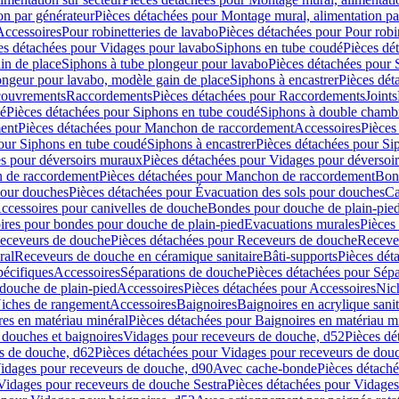
on par générateur
Pièces détachées pour Montage mural, alimentation pa
Accessoires
Pour robinetteries de lavabo
Pièces détachées pour Pour robi
es détachées pour Vidages pour lavabo
Siphons en tube coudé
Pièces dé
in de place
Siphons à tube plongeur pour lavabo
Pièces détachées pour 
ongeur pour lavabo, modèle gain de place
Siphons à encastrer
Pièces dét
ouvrements
Raccordements
Pièces détachées pour Raccordements
Joints
dé
Pièces détachées pour Siphons en tube coudé
Siphons à double chamb
ent
Pièces détachées pour Manchon de raccordement
Accessoires
Pièces
our Siphons en tube coudé
Siphons à encastrer
Pièces détachées pour Sip
s pour déversoirs muraux
Pièces détachées pour Vidages pour déversoi
 de raccordement
Pièces détachées pour Manchon de raccordement
Bon
pour douches
Pièces détachées pour Évacuation des sols pour douches
Ca
ccessoires pour canivelles de douche
Bondes pour douche de plain-pie
ires pour bondes pour douche de plain-pied
Evacuations murales
Pièces
eceveurs de douche
Pièces détachées pour Receveurs de douche
Receve
ral
Receveurs de douche en céramique sanitaire
Bâti-supports
Pièces dét
pécifiques
Accessoires
Séparations de douche
Pièces détachées pour Sép
 douche de plain-pied
Accessoires
Pièces détachées pour Accessoires
Nic
Niches de rangement
Accessoires
Baignoires
Baignoires en acrylique sanit
res en matériau minéral
Pièces détachées pour Baignoires en matériau m
douches et baignoires
Vidages pour receveurs de douche, d52
Pièces dé
s de douche, d62
Pièces détachées pour Vidages pour receveurs de dou
Vidages pour receveurs de douche, d90
Avec cache-bonde
Pièces détach
Vidages pour receveurs de douche Sestra
Pièces détachées pour Vidages