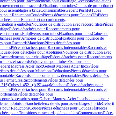
 détachées pour Raccordements pour chauffage
Accessoires
Isolations
couvrement pour raccords
Fixations pour tubes
Gaines de protection et
 pour assemblages à bride
Consommables
Geberit PushFit
Tubes
es pour Réductions
Coudes
Pièces détachées pour Coudes
Tés
Pièces
tachées pour Raccords et raccordements,
tribution à emboîter
Nourrices de distribution avec raccord fileté
Pièces
ffage
Pièces détachées pour Raccordements pour
s et raccords
Enjoliveurs pour tubes
Fixations pour tubes
Gaines de
tachées pour Armoires de distribution
Fixations pour nourrice de
es pour Raccords
Manchons
Pièces détachées pour
tables
Pièces détachées pour Raccords indémontables
Raccords et
iques
Pièces détachées pour Appliques
Nourrices de distribution avec
Raccordements pour chauffage
Pièces détachées pour Raccordements
 tubes et raccords
Enjoliveurs pour tubes
Fixations pour
eberit Mapress Acier Inox
Geberit Mapress Acier Inox
Pièces
Pièces détachées pour Manchons
Réductions
Pièces détachées pour
montables
Raccords et raccordements, démontables
Pièces détachées
ur Fermetures
Raccordements
Pièces détachées pour
 316)
Tubes 1.4521 (AISI 444)
Manchons
Pièces détachées pour
tables
Pièces détachées pour Raccords indémontables
Raccords et
ordements
Pièces détachées pour
s pour Accessoires pour Geberit Mapress Acier Inox
Isolations pour
rdements
Joints d'étanchéité
Jeux de vis pour assemblages à bride
Geberit
s pour Réductions
Coudes
Pièces détachées pour Coudes
Tés
Pièces
achées pour Transitions et raccords, démontables
Compensateurs
Pièces