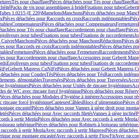
etures
Tés pour chauffage
Pièces détachées pour Tés pour chauffage
Rac
chéité
Packs de vis pour assemblages à bride
Fixations pour tubes
Geberi
Tubes 1.0215 (E 220)
Mamelons
Manchons
Pièces détachées pour Manc
ix
Pièces détachées pour Raccords en croix
Raccords indémontables
Pièc
tables
Compensateurs
Pièces détachées pour Compensateurs
Fermetures
étachées pour Tés pour chauffage
Raccordements pour chauffage
Pièces
njoliveurs pour tubes
Fixations pour tubes
Fixations de raccordements
Jo
s Cuivre
Manchons
Pièces détachées pour Manchons
Réductions
Pièces d
ées pour Raccords en croix
Raccords indémontables
Pièces détachées po
tables
Fermetures
Pièces détachées pour Fermetures
Raccordements
Pièc
ées pour Raccordements pour chauffage
Accessoires pour Geberit Mapr
ords
Enjoliveurs pour tubes
Fixations pour tubes
Fixations de raccordeme
NiFe
Geberit Mapress CuNiFe
Pièces détachées pour Geberit Mapress 
 détachées pour Coudes
Tés
Pièces détachées pour Tés
Raccords indémon
rdements, démontables
Traversées
Pièces détachées pour Traversées
Acces
age hygiéniques
Pièces détachées pour Unités de rinçage hygiéniques
Acc
des de WC avec rinçage forcé hygiénique
Pièces détachées pour Réser
Pièces détachées pour Modules d’hygiène à intégrer
Accessoires pour r
 rinçage forcé hygiénique
Capteurs
Câbles
Blocs d’alimentation
Pièces d
montage encastré
Pièces détachées pour Vannes à siège droit pour monta
letés
Pièces détachées pour Avec raccords filetés
Vannes à siège incliné
P
ords à sertir Mepla
Pièces détachées pour Avec raccords à sertir Mepla
boisseau sphérique
Pièces détachées pour Robinets à boisseau sphérique
raccords à sertir Mepla
Avec raccords à sertir Mapress
Pièces détachées
érique pour montage encastré
Avec raccords à sertir FlowFit
Avec raccord