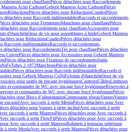
cordements pour chauffage
Pièces détachées pour Raccordements
t Mapress Acier Carbone
Geberit Mapress Acier Carbone
Pièces
hons
Réductions
Pièces détachées pour Réductions
Coudes
Pièces
es détachées pour Raccords indémontables
Raccords et raccordements,
Pièces détachées pour Fermetures
Manchons pour chauffage
Pièces
 détachées pour Raccordements pour chauffage
Accessoires pour
ints d'étanchéité
Jeux de vis pour assemblages à bride
Geberit Mapress
étachées pour Réductions
Coudes
Pièces détachées pour
ur Raccords indémontables
Raccords et raccordements,
es détachées pour Raccordements
Tés pour chauffage
Pièces détachées
ess Cuivre
Pièces détachées pour Accessoires pour Geberit Mapress
nts
Pièces détachées pour Fixations de raccordements
Joints
CuNiFe
Tubes 2.1972
Manchons
Pièces détachées pour
tables
Pièces détachées pour Raccords indémontables
Raccords et
soires pour Geberit Mapress CuNiFe
Joints d'étanchéité
Jeux de vis
essoires pour unités de rinçage hygiéniques
Capteurs
Câbles
Limiteurs
voirs et commandes de WC avec rinçage forcé hygiénique
Réservoirs à
éservoirs et commandes de WC avec rinçage forcé hygiénique
Pièces
étachées pour Blocs d’alimentation
Composants réseau
Vannes
Vannes
ge encastré
Avec raccords à sertir Mepla
Pièces détachées pour Avec
ièces détachées pour Vannes à siège incliné
Avec raccords à sertir
Avec raccords à sertir Mapress
Pièces détachées pour Avec raccords à
Avec raccords à sertir FlowFit
Pièces détachées pour Avec raccords à
 pour Avec raccords à sertir Mapress
Robinets à boisseau sphérique
s à sertir Mepla
Avec raccords à sertir Mapress
Pièces détachées pour