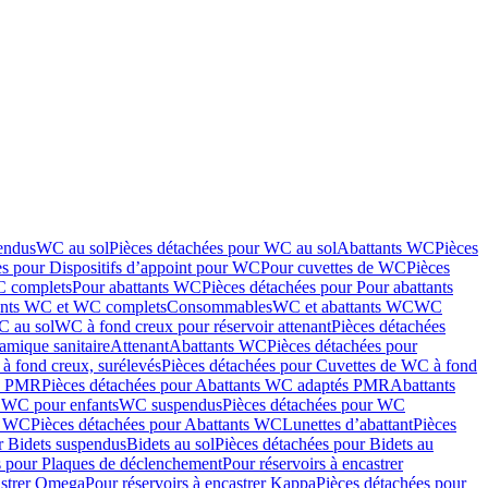
endus
WC au sol
Pièces détachées pour WC au sol
Abattants WC
Pièces
es pour Dispositifs d’appoint pour WC
Pour cuvettes de WC
Pièces
C complets
Pour abattants WC
Pièces détachées pour Pour abattants
ants WC et WC complets
Consommables
WC et abattants WC
WC
C au sol
WC à fond creux pour réservoir attenant
Pièces détachées
amique sanitaire
Attenant
Abattants WC
Pièces détachées pour
à fond creux, surélevés
Pièces détachées pour Cuvettes de WC à fond
és PMR
Pièces détachées pour Abattants WC adaptés PMR
Abattants
r WC pour enfants
WC suspendus
Pièces détachées pour WC
s WC
Pièces détachées pour Abattants WC
Lunettes d’abattant
Pièces
r Bidets suspendus
Bidets au sol
Pièces détachées pour Bidets au
s pour Plaques de déclenchement
Pour réservoirs à encastrer
astrer Omega
Pour réservoirs à encastrer Kappa
Pièces détachées pour