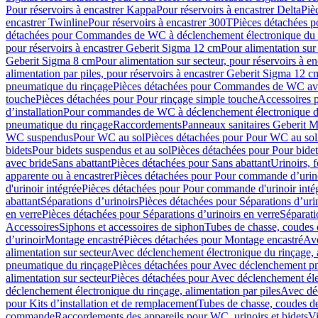
Pour réservoirs à encastrer Kappa
Pour réservoirs à encastrer Delta
Piè
encastrer Twinline
Pour réservoirs à encastrer 300T
Pièces détachées p
détachées pour Commandes de WC à déclenchement électronique du 
pour réservoirs à encastrer Geberit Sigma 12 cm
Pour alimentation sur
Geberit Sigma 8 cm
Pour alimentation sur secteur, pour réservoirs à 
alimentation par piles, pour réservoirs à encastrer Geberit Sigma 12 c
pneumatique du rinçage
Pièces détachées pour Commandes de WC ave
touche
Pièces détachées pour Pour rinçage simple touche
Accessoires
d’installation
Pour commandes de WC à déclenchement électronique d
pneumatique du rinçage
Raccordements
Panneaux sanitaires Geberit M
WC suspendus
Pour WC au sol
Pièces détachées pour Pour WC au sol
bidets
Pour bidets suspendus et au sol
Pièces détachées pour Pour bidet
avec bride
Sans abattant
Pièces détachées pour Sans abattant
Urinoirs, 
apparente ou à encastrer
Pièces détachées pour Pour commande d’urino
d'urinoir intégrée
Pièces détachées pour Pour commande d'urinoir inté
abattant
Séparations d’urinoirs
Pièces détachées pour Séparations d’uri
en verre
Pièces détachées pour Séparations d’urinoirs en verre
Séparati
Accessoires
Siphons et accessoires de siphon
Tubes de chasse, coudes 
dʼurinoir
Montage encastré
Pièces détachées pour Montage encastré
Ave
alimentation sur secteur
Avec déclenchement électronique du rinçage, a
pneumatique du rinçage
Pièces détachées pour Avec déclenchement p
alimentation sur secteur
Pièces détachées pour Avec déclenchement élec
déclenchement électronique du rinçage, alimentation par piles
Avec dé
pour Kits d’installation et de remplacement
Tubes de chasse, coudes de
commande
Raccordements des appareils pour WC, urinoirs et bidets
Vi