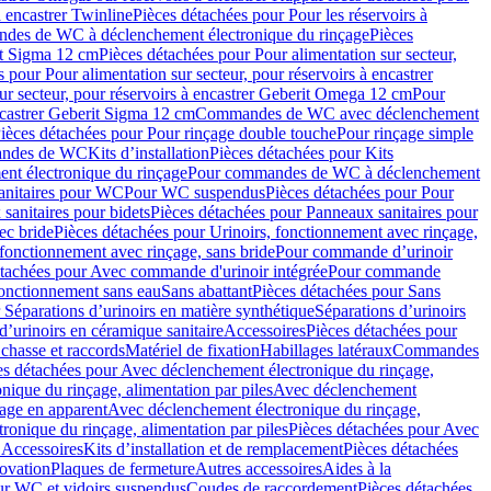
à encastrer Twinline
Pièces détachées pour Pour les réservoirs à
es de WC à déclenchement électronique du rinçage
Pièces
rit Sigma 12 cm
Pièces détachées pour Pour alimentation sur secteur,
 pour Pour alimentation sur secteur, pour réservoirs à encastrer
ur secteur, pour réservoirs à encastrer Geberit Omega 12 cm
Pour
encastrer Geberit Sigma 12 cm
Commandes de WC avec déclenchement
ièces détachées pour Pour rinçage double touche
Pour rinçage simple
mandes de WC
Kits d’installation
Pièces détachées pour Kits
nt électronique du rinçage
Pour commandes de WC à déclenchement
anitaires pour WC
Pour WC suspendus
Pièces détachées pour Pour
sanitaires pour bidets
Pièces détachées pour Panneaux sanitaires pour
ec bride
Pièces détachées pour Urinoirs, fonctionnement avec rinçage,
 fonctionnement avec rinçage, sans bride
Pour commande d’urinoir
étachées pour Avec commande d'urinoir intégrée
Pour commande
fonctionnement sans eau
Sans abattant
Pièces détachées pour Sans
 Séparations d’urinoirs en matière synthétique
Séparations d’urinoirs
d’urinoirs en céramique sanitaire
Accessoires
Pièces détachées pour
chasse et raccords
Matériel de fixation
Habillages latéraux
Commandes
es détachées pour Avec déclenchement électronique du rinçage,
ique du rinçage, alimentation par piles
Avec déclenchement
age en apparent
Avec déclenchement électronique du rinçage,
onique du rinçage, alimentation par piles
Pièces détachées pour Avec
 Accessoires
Kits d’installation et de remplacement
Pièces détachées
novation
Plaques de fermeture
Autres accessoires
Aides à la
ur WC et vidoirs suspendus
Coudes de raccordement
Pièces détachées