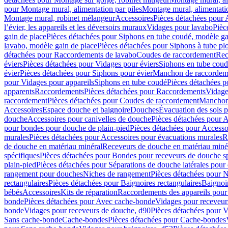
pour Montage mural, alimentation par piles
Montage mural, alimentati
Montage mural, robinet mélangeur
Accessoires
Pièces détachées pour 
l’évier, les appareils et les déversoirs muraux
Vidages pour lavabo
Pièc
gain de place
Pièces détachées pour Siphons en tube coudé, modèle ga
lavabo, modèle gain de place
Pièces détachées pour Siphons à tube pl
détachées pour Raccordements de lavabo
Coudes de raccordement
Rec
éviers
Pièces détachées pour Vidages pour éviers
Siphons en tube cou
évier
Pièces détachées pour Siphons pour évier
Manchon de raccordem
pour Vidages pour appareils
Siphons en tube coudé
Pièces détachées p
apparents
Raccordements
Pièces détachées pour Raccordements
Vidage
raccordement
Pièces détachées pour Coudes de raccordement
Manchon
Accessoires
Espace douche et baignoire
Douches
Évacuation des sols 
douche
Accessoires pour canivelles de douche
Pièces détachées pour A
pour bondes pour douche de plain-pied
Pièces détachées pour Accesso
murales
Pièces détachées pour Accessoires pour évacuations murales
R
de douche en matériau minéral
Receveurs de douche en matériau miné
spécifiques
Pièces détachées pour Bondes pour receveurs de douche s
plain-pied
Pièces détachées pour Séparations de douche latérales pour
rangement pour douches
Niches de rangement
Pièces détachées pour 
rectangulaires
Pièces détachées pour Baignoires rectangulaires
Baignoi
bébés
Accessoires
Kits de réparation
Raccordements des appareils pour 
bonde
Pièces détachées pour Avec cache-bonde
Vidages pour receveur
bonde
Vidages pour receveurs de douche, d90
Pièces détachées pour 
Sans cache-bonde
Cache-bondes
Pièces détachées pour Cache-bondes