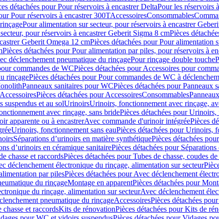
ces détachées pour Pour réservoirs à encastrer Delta
Pour les réservoirs 
our Pour réservoirs à encastrer 300T
Accessoires
Consommables
Command
rinçage
Pour alimentation sur secteur, pour réservoirs à encastrer Gebe
 secteur, pour réservoirs à encastrer Geberit Sigma 8 cm
Pièces détachées
encastrer Geberit Omega 12 cm
Pièces détachées pour Pour alimentation s
m
Pièces détachées pour Pour alimentation par piles, pour réservoirs à 
c déclenchement pneumatique du rinçage
Pour rinçage double touche
P
 pour commandes de WC
Pièces détachées pour Accessoires pour com
u rinçage
Pièces détachées pour Pour commandes de WC à déclencheme
onolith
Panneaux sanitaires pour WC
Pièces détachées pour Panneaux s
Accessoires
Pièces détachées pour Accessoires
Consommables
Panneaux 
s suspendus et au sol
Urinoirs
Urinoirs, fonctionnement avec rinçage, av
fonctionnement avec rinçage, sans bride
Pièces détachées pour Urinoirs,
ir apparente ou à encastrer
Avec commande d'urinoir intégrée
Pièces d
grée
Urinoirs, fonctionnement sans eau
Pièces détachées pour Urinoirs, 
noirs
Séparations d’urinoirs en matière synthétique
Pièces détachées pour
ons d’urinoirs en céramique sanitaire
Pièces détachées pour Séparations 
de chasse et raccords
Pièces détachées pour Tubes de chasse, coudes de 
c déclenchement électronique du rinçage, alimentation sur secteur
Pièc
limentation par piles
Pièces détachées pour Avec déclenchement électron
neumatique du rinçage
Montage en apparent
Pièces détachées pour Mont
tronique du rinçage, alimentation sur secteur
Avec déclenchement électr
clenchement pneumatique du rinçage
Accessoires
Pièces détachées pour
 chasse et raccords
Kits de rénovation
Pièces détachées pour Kits de ré
dages pour WC et vidoirs suspendus
Pièces détachées pour Vidages po