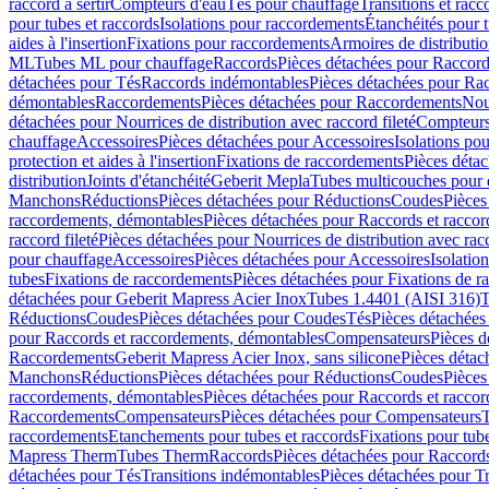
raccord à sertir
Compteurs d'eau
Tés pour chauffage
Transitions et rac
pour tubes et raccords
Isolations pour raccordements
Étanchéités pour t
aides à l'insertion
Fixations pour raccordements
Armoires de distributi
ML
Tubes ML pour chauffage
Raccords
Pièces détachées pour Raccor
détachées pour Tés
Raccords indémontables
Pièces détachées pour Ra
démontables
Raccordements
Pièces détachées pour Raccordements
Nou
détachées pour Nourrices de distribution avec raccord fileté
Compteurs
chauffage
Accessoires
Pièces détachées pour Accessoires
Isolations pou
protection et aides à l'insertion
Fixations de raccordements
Pièces déta
distribution
Joints d'étanchéité
Geberit Mepla
Tubes multicouches pour 
Manchons
Réductions
Pièces détachées pour Réductions
Coudes
Pièces
raccordements, démontables
Pièces détachées pour Raccords et racco
raccord fileté
Pièces détachées pour Nourrices de distribution avec racc
pour chauffage
Accessoires
Pièces détachées pour Accessoires
Isolatio
tubes
Fixations de raccordements
Pièces détachées pour Fixations de 
détachées pour Geberit Mapress Acier Inox
Tubes 1.4401 (AISI 316)
T
Réductions
Coudes
Pièces détachées pour Coudes
Tés
Pièces détachées
pour Raccords et raccordements, démontables
Compensateurs
Pièces 
Raccordements
Geberit Mapress Acier Inox, sans silicone
Pièces détac
Manchons
Réductions
Pièces détachées pour Réductions
Coudes
Pièces
raccordements, démontables
Pièces détachées pour Raccords et racco
Raccordements
Compensateurs
Pièces détachées pour Compensateurs
T
raccordements
Etanchements pour tubes et raccords
Fixations pour tub
Mapress Therm
Tubes Therm
Raccords
Pièces détachées pour Raccord
détachées pour Tés
Transitions indémontables
Pièces détachées pour T