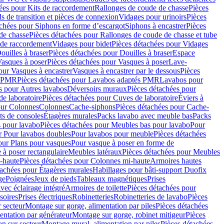
ées pour Kits de raccordement
Rallonges de coude de chasse
Pièces
s de transition et pièces de connexion
Vidages pour urinoirs
Pièces
achées pour Siphons en forme d’escargot
Siphons à encastrer
Pièces
de chasse
Pièces détachées pour Rallonges de coude de chasse et tube
 de raccordement
Vidages pour bidet
Pièces détachées pour Vidages
ouilles à braser
Pièces détachées pour Douilles à braser
Espace
asques à poser
Pièces détachées pour Vasques à poser
Lave-
our Vasques à encastrer
Vasques à encastrer par le dessous
Pièces
s PMR
Pièces détachées pour Lavabos adaptés PMR
Lavabos pour
s pour Autres lavabos
Déversoirs muraux
Pièces détachées pour
e laboratoire
Pièces détachées pour Cuves de laboratoire
Éviers à
our Colonnes
Colonnes
Cache-siphons
Pièces détachées pour Cache-
ts de consoles
Étagères murales
Packs lavabo avec meuble bas
Packs
 pour lavabo
Pièces détachées pour Meubles bas pour lavabo
Pour
r Pour lavabos doubles
Pour lavabos pour meuble
Pièces détachées
our Plans pour vasques
Pour vasque à poser en forme de
 à poser rectangulaire
Meubles latéraux
Pièces détachées pour Meubles
-haute
Pièces détachées pour Colonnes mi-haute
Armoires hautes
tachées pour Étagères murales
Habillages pour bâti-support Duofix
ge
Poignées
Jeux de pieds
Tableaux magnétiques
Prises
vec éclairage intégré
Armoires de toilette
Pièces détachées pour
soires
Prises électriques
Robinetteries
Robinetteries de lavabo
Pièces
 secteur
Montage sur gorge, alimentation par piles
Pièces détachées
entation par générateur
Montage sur gorge, robinet mitigeur
Pièces
n sur secteur
Montage mural, alimentation par piles
Pièces détachées