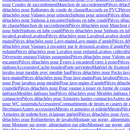
pour Coudes de raccordement
Manchon de raccordement
Pièces détac
détachées pour Rallonges de coude de chasse
Raccords en PVC
Pièce
détachées pour Vidages pour urinoirs
Siphons pour urinoir
Pièces déta
détachées pour Siphons à encastrer
Siphons en tube coudé
Pièces déta
de chasse
Manchon de raccordement
Pièces détachées pour Manchon 
pour bidet
Siphons en tube coudé
Pièces détachées pour Siphons en tu
lavabo
Lavabos
Lavabos
Pièces détachées pour Lavabos
Lavabos doubl
mains
Pièces détachées pour Lave-mains
Lave-mains d’angle
Pièces dé
détachées pour Vasques à encastrer par le dessous
Lavabos d’angle
Piè
enfants
Pièces détachées pour Lavabos pour enfants
Lavabos collectifs
Déversoirs muraux
Vidoirs suspendus
Pièces détachées pour Vidoirs s
encastrer
Pièces détachées pour Éviers à encastrer
Éviers à poser
Pièces
siphons
Accessoires
Cache-bondes
Porte-serviettes
Matériel de fixation
H
lavabo pour meuble avec meuble bas
Pièces détachées pour Packs la
lave-mains
Pièces détachées pour Pour lave-mains
Pour lavabos
Pièces
pour Pour lavabos pour meuble
Pour lave-mains d’angle
Pièces détach
coupelle
Pièces détachées pour Pour vasque à poser en forme de coupe
latéraux
Meubles latéraux bas
Pièces détachées pour Meubles latéraux 
compactes
Pièces détachées pour Armoires hautes compactes
Autres m
pour WC suspendu
Accessoires
Compartiments de tiroirs et casiers de
électriques
Autres accessoires
Miroirs et armoires et toilette
Miroirs
Pièc
Armoires de toilette
Avec éclairage intégré
Pièces détachées pour Avec 
détachées pour Robinetteries de lavabo
Montage sur gorge, alimentatio
pour Montage sur gorge, alimentation par piles
Montage sur gorge, ali
détachées pour Montage sur gorge, robinet mitigeur
Montage mural, al