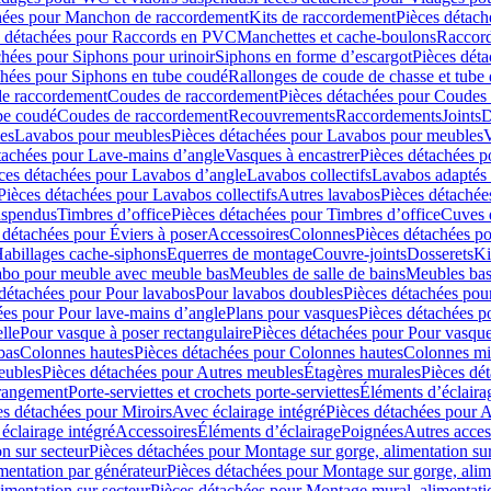
hées pour Manchon de raccordement
Kits de raccordement
Pièces détach
s détachées pour Raccords en PVC
Manchettes et cache-boulons
Raccord
chées pour Siphons pour urinoir
Siphons en forme d’escargot
Pièces dét
chées pour Siphons en tube coudé
Rallonges de coude de chasse et tube 
de raccordement
Coudes de raccordement
Pièces détachées pour Coudes
be coudé
Coudes de raccordement
Recouvrements
Raccordements
Joints
D
es
Lavabos pour meubles
Pièces détachées pour Lavabos pour meubles
V
tachées pour Lave-mains d’angle
Vasques à encastrer
Pièces détachées p
ces détachées pour Lavabos d’angle
Lavabos collectifs
Lavabos adapté
Pièces détachées pour Lavabos collectifs
Autres lavabos
Pièces détachée
uspendus
Timbres dʼoffice
Pièces détachées pour Timbres dʼoffice
Cuves d
 détachées pour Éviers à poser
Accessoires
Colonnes
Pièces détachées p
abillages cache-siphons
Equerres de montage
Couvre-joints
Dosserets
Ki
vabo pour meuble avec meuble bas
Meubles de salle de bains
Meubles bas
 détachées pour Pour lavabos
Pour lavabos doubles
Pièces détachées pou
ées pour Pour lave-mains d’angle
Plans pour vasques
Pièces détachées p
lle
Pour vasque à poser rectangulaire
Pièces détachées pour Pour vasque
bas
Colonnes hautes
Pièces détachées pour Colonnes hautes
Colonnes mi
eubles
Pièces détachées pour Autres meubles
Étagères murales
Pièces dé
 rangement
Porte-serviettes et crochets porte-serviettes
Éléments d’éclaira
es détachées pour Miroirs
Avec éclairage intégré
Pièces détachées pour A
éclairage intégré
Accessoires
Éléments d’éclairage
Poignées
Autres acces
n sur secteur
Pièces détachées pour Montage sur gorge, alimentation sur
mentation par générateur
Pièces détachées pour Montage sur gorge, alim
imentation sur secteur
Pièces détachées pour Montage mural, alimentatio