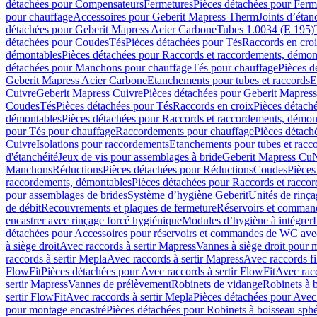
détachées pour Compensateurs
Fermetures
Pièces détachées pour Ferm
pour chauffage
Accessoires pour Geberit Mapress Therm
Joints d’étan
détachées pour Geberit Mapress Acier Carbone
Tubes 1.0034 (E 195)
détachées pour Coudes
Tés
Pièces détachées pour Tés
Raccords en cro
démontables
Pièces détachées pour Raccords et raccordements, démon
détachées pour Manchons pour chauffage
Tés pour chauffage
Pièces d
Geberit Mapress Acier Carbone
Etanchements pour tubes et raccords
E
Cuivre
Geberit Mapress Cuivre
Pièces détachées pour Geberit Mapres
Coudes
Tés
Pièces détachées pour Tés
Raccords en croix
Pièces détach
démontables
Pièces détachées pour Raccords et raccordements, démon
pour Tés pour chauffage
Raccordements pour chauffage
Pièces détach
Cuivre
Isolations pour raccordements
Etanchements pour tubes et racc
d'étanchéité
Jeux de vis pour assemblages à bride
Geberit Mapress Cu
Manchons
Réductions
Pièces détachées pour Réductions
Coudes
Pièces
raccordements, démontables
Pièces détachées pour Raccords et racco
pour assemblages de brides
Système d’hygiène Geberit
Unités de rinç
de débit
Recouvrements et plaques de fermeture
Réservoirs et comman
encastrer avec rinçage forcé hygiénique
Modules d’hygiène à intégrer
détachées pour Accessoires pour réservoirs et commandes de WC avec
à siège droit
Avec raccords à sertir Mapress
Vannes à siège droit pour 
raccords à sertir Mepla
Avec raccords à sertir Mapress
Avec raccords fi
FlowFit
Pièces détachées pour Avec raccords à sertir FlowFit
Avec racc
sertir Mapress
Vannes de prélèvement
Robinets de vidange
Robinets à 
sertir FlowFit
Avec raccords à sertir Mepla
Pièces détachées pour Avec 
pour montage encastré
Pièces détachées pour Robinets à boisseau sph