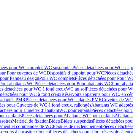
chées pour WC complets
WC suspendus
Pièces détachées pour WC susp
pour Pour cuvettes de WC
Dispositifs d’appoint pour WC
Pièces détaché
 pour Panneau design
Pour WC complets
Pièces détachées pour Pour W
Pour abattants WC
Pièces détachées pour Pour abattants WC
Pour abatt
es détachées pour WC à fond creux
WC au sol
Pièces détachées pour W
 détachées pour WC à fond creux
Réservoirs apparents pour WC, en cér
adaptés PMR
Pièces détachées pour WC adaptés PMR
Cuvettes de WC 
ées pour Cuvettes de WC à fond creux, rallongés
Abattants WC adapt
tachées pour Lunettes d’abattant
WC pour enfants
Pièces détachées pou
our enfants
Pièces détachées pour Abattants WC pour enfants
Abattant
ssoires
Matériel de fixation
Bidets
Bidets suspendus
Pièces détachées pou
hement et commandes de WC
Plaques de déclenchement
Pièces détachée
servoirs à encastrer Omega
Pièces détachées pour Pour réservoirs à enc