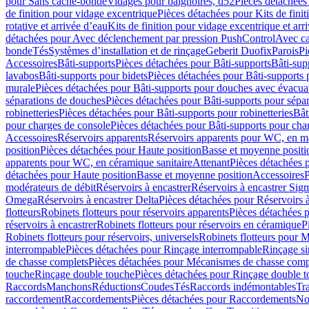
pour Sans cache-bonde
Vidages pour baignoires, d52
Pièces détachées
de finition pour vidage excentrique
Pièces détachées pour Kits de fini
rotative et arrivée d’eau
Kits de finition pour vidage excentrique et arr
détachées pour Avec déclenchement par pression PushControl
Avec c
bonde
Tés
Systèmes d’installation et de rinçage
Geberit Duofix
Parois
Pi
Accessoires
Bâti-supports
Pièces détachées pour Bâti-supports
Bâti-su
lavabos
Bâti-supports pour bidets
Pièces détachées pour Bâti-supports 
murale
Pièces détachées pour Bâti-supports pour douches avec évacua
séparations de douches
Pièces détachées pour Bâti-supports pour sépa
robinetteries
Pièces détachées pour Bâti-supports pour robinetteries
Bât
pour charges de console
Pièces détachées pour Bâti-supports pour cha
Accessoires
Réservoirs apparents
Réservoirs apparents pour WC, en ma
position
Pièces détachées pour Haute position
Basse et moyenne positi
apparents pour WC, en céramique sanitaire
Attenant
Pièces détachées 
détachées pour Haute position
Basse et moyenne position
Accessoires
P
modérateurs de débit
Réservoirs à encastrer
Réservoirs à encastrer Sig
Omega
Réservoirs à encastrer Delta
Pièces détachées pour Réservoirs à
flotteurs
Robinets flotteurs pour réservoirs apparents
Pièces détachées p
réservoirs à encastrer
Robinets flotteurs pour réservoirs en céramique
P
Robinets flotteurs pour réservoirs, universels
Robinets flotteurs pour 
interrompable
Pièces détachées pour Rinçage interrompable
Rinçage s
de chasse complets
Pièces détachées pour Mécanismes de chasse comp
touche
Rinçage double touche
Pièces détachées pour Rinçage double 
Raccords
Manchons
Réductions
Coudes
Tés
Raccords indémontables
Tra
raccordement
Raccordements
Pièces détachées pour Raccordements
Nou