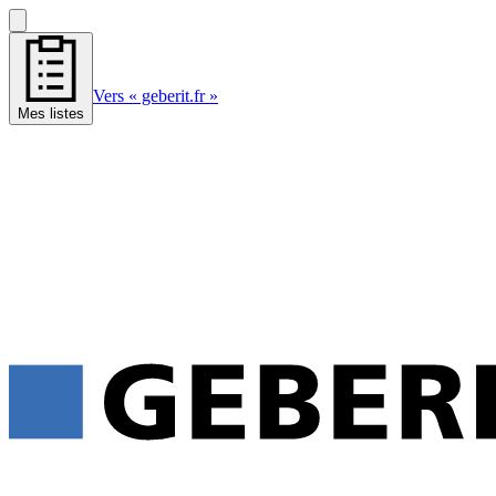
Vers « geberit.fr »
Mes listes