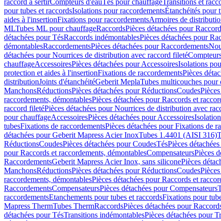
raccord à sertir
Compteurs d'eau
Tés pour chauffage
Transitions et rac
pour tubes et raccords
Isolations pour raccordements
Étanchéités pour t
aides à l'insertion
Fixations pour raccordements
Armoires de distributi
ML
Tubes ML pour chauffage
Raccords
Pièces détachées pour Raccor
détachées pour Tés
Raccords indémontables
Pièces détachées pour Ra
démontables
Raccordements
Pièces détachées pour Raccordements
Nou
détachées pour Nourrices de distribution avec raccord fileté
Compteurs
chauffage
Accessoires
Pièces détachées pour Accessoires
Isolations pou
protection et aides à l'insertion
Fixations de raccordements
Pièces déta
distribution
Joints d'étanchéité
Geberit Mepla
Tubes multicouches pour 
Manchons
Réductions
Pièces détachées pour Réductions
Coudes
Pièces
raccordements, démontables
Pièces détachées pour Raccords et racco
raccord fileté
Pièces détachées pour Nourrices de distribution avec racc
pour chauffage
Accessoires
Pièces détachées pour Accessoires
Isolatio
tubes
Fixations de raccordements
Pièces détachées pour Fixations de 
détachées pour Geberit Mapress Acier Inox
Tubes 1.4401 (AISI 316)
T
Réductions
Coudes
Pièces détachées pour Coudes
Tés
Pièces détachées
pour Raccords et raccordements, démontables
Compensateurs
Pièces 
Raccordements
Geberit Mapress Acier Inox, sans silicone
Pièces détac
Manchons
Réductions
Pièces détachées pour Réductions
Coudes
Pièces
raccordements, démontables
Pièces détachées pour Raccords et racco
Raccordements
Compensateurs
Pièces détachées pour Compensateurs
T
raccordements
Etanchements pour tubes et raccords
Fixations pour tub
Mapress Therm
Tubes Therm
Raccords
Pièces détachées pour Raccord
détachées pour Tés
Transitions indémontables
Pièces détachées pour T