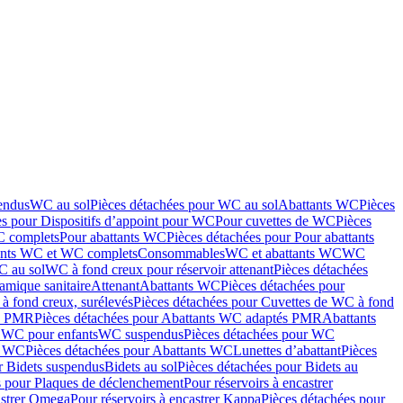
endus
WC au sol
Pièces détachées pour WC au sol
Abattants WC
Pièces
es pour Dispositifs d’appoint pour WC
Pour cuvettes de WC
Pièces
C complets
Pour abattants WC
Pièces détachées pour Pour abattants
ants WC et WC complets
Consommables
WC et abattants WC
WC
C au sol
WC à fond creux pour réservoir attenant
Pièces détachées
amique sanitaire
Attenant
Abattants WC
Pièces détachées pour
à fond creux, surélevés
Pièces détachées pour Cuvettes de WC à fond
és PMR
Pièces détachées pour Abattants WC adaptés PMR
Abattants
r WC pour enfants
WC suspendus
Pièces détachées pour WC
s WC
Pièces détachées pour Abattants WC
Lunettes d’abattant
Pièces
r Bidets suspendus
Bidets au sol
Pièces détachées pour Bidets au
s pour Plaques de déclenchement
Pour réservoirs à encastrer
astrer Omega
Pour réservoirs à encastrer Kappa
Pièces détachées pour