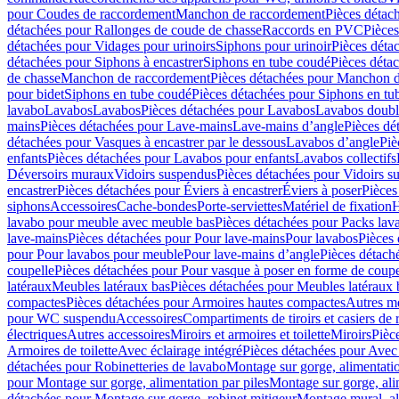
pour Coudes de raccordement
Manchon de raccordement
Pièces détac
détachées pour Rallonges de coude de chasse
Raccords en PVC
Pièce
détachées pour Vidages pour urinoirs
Siphons pour urinoir
Pièces déta
détachées pour Siphons à encastrer
Siphons en tube coudé
Pièces déta
de chasse
Manchon de raccordement
Pièces détachées pour Manchon 
pour bidet
Siphons en tube coudé
Pièces détachées pour Siphons en tu
lavabo
Lavabos
Lavabos
Pièces détachées pour Lavabos
Lavabos doubl
mains
Pièces détachées pour Lave-mains
Lave-mains d’angle
Pièces dé
détachées pour Vasques à encastrer par le dessous
Lavabos d’angle
Piè
enfants
Pièces détachées pour Lavabos pour enfants
Lavabos collectifs
Déversoirs muraux
Vidoirs suspendus
Pièces détachées pour Vidoirs s
encastrer
Pièces détachées pour Éviers à encastrer
Éviers à poser
Pièces
siphons
Accessoires
Cache-bondes
Porte-serviettes
Matériel de fixation
H
lavabo pour meuble avec meuble bas
Pièces détachées pour Packs la
lave-mains
Pièces détachées pour Pour lave-mains
Pour lavabos
Pièces
pour Pour lavabos pour meuble
Pour lave-mains d’angle
Pièces détach
coupelle
Pièces détachées pour Pour vasque à poser en forme de coupe
latéraux
Meubles latéraux bas
Pièces détachées pour Meubles latéraux 
compactes
Pièces détachées pour Armoires hautes compactes
Autres m
pour WC suspendu
Accessoires
Compartiments de tiroirs et casiers de
électriques
Autres accessoires
Miroirs et armoires et toilette
Miroirs
Pièc
Armoires de toilette
Avec éclairage intégré
Pièces détachées pour Avec 
détachées pour Robinetteries de lavabo
Montage sur gorge, alimentatio
pour Montage sur gorge, alimentation par piles
Montage sur gorge, ali
détachées pour Montage sur gorge, robinet mitigeur
Montage mural, al