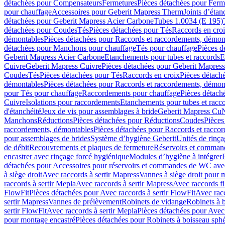
détachées pour Compensateurs
Fermetures
Pièces détachées pour Ferm
pour chauffage
Accessoires pour Geberit Mapress Therm
Joints d’étan
détachées pour Geberit Mapress Acier Carbone
Tubes 1.0034 (E 195)
détachées pour Coudes
Tés
Pièces détachées pour Tés
Raccords en cro
démontables
Pièces détachées pour Raccords et raccordements, démon
détachées pour Manchons pour chauffage
Tés pour chauffage
Pièces d
Geberit Mapress Acier Carbone
Etanchements pour tubes et raccords
E
Cuivre
Geberit Mapress Cuivre
Pièces détachées pour Geberit Mapres
Coudes
Tés
Pièces détachées pour Tés
Raccords en croix
Pièces détach
démontables
Pièces détachées pour Raccords et raccordements, démon
pour Tés pour chauffage
Raccordements pour chauffage
Pièces détach
Cuivre
Isolations pour raccordements
Etanchements pour tubes et racc
d'étanchéité
Jeux de vis pour assemblages à bride
Geberit Mapress Cu
Manchons
Réductions
Pièces détachées pour Réductions
Coudes
Pièces
raccordements, démontables
Pièces détachées pour Raccords et racco
pour assemblages de brides
Système d’hygiène Geberit
Unités de rinç
de débit
Recouvrements et plaques de fermeture
Réservoirs et comman
encastrer avec rinçage forcé hygiénique
Modules d’hygiène à intégrer
détachées pour Accessoires pour réservoirs et commandes de WC avec
à siège droit
Avec raccords à sertir Mapress
Vannes à siège droit pour 
raccords à sertir Mepla
Avec raccords à sertir Mapress
Avec raccords fi
FlowFit
Pièces détachées pour Avec raccords à sertir FlowFit
Avec racc
sertir Mapress
Vannes de prélèvement
Robinets de vidange
Robinets à 
sertir FlowFit
Avec raccords à sertir Mepla
Pièces détachées pour Avec 
pour montage encastré
Pièces détachées pour Robinets à boisseau sph