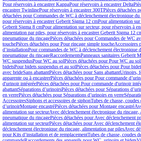
Pour réservoirs à encastrer Kappa
Pour réservoirs à encastrer Delta
Piè
encastrer Twinline
Pour réservoirs à encastrer 300T
Pièces détachées p
détachées pour Commandes de WC à déclenchement électronique du 
pour réservoirs à encastrer Geberit Sigma 12 cm
Pour alimentation sur
Geberit Sigma 8 cm
Pour alimentation sur secteur, pour réservoirs à 
alimentation par piles, pour réservoirs à encastrer Geberit Sigma 12 c
pneumatique du rinçage
Pièces détachées pour Commandes de WC ave
touche
Pièces détachées pour Pour rinçage simple touche
Accessoires
d’installation
Pour commandes de WC à déclenchement électronique d
pneumatique du rinçage
Raccordements
Panneaux sanitaires Geberit M
WC suspendus
Pour WC au sol
Pièces détachées pour Pour WC au sol
bidets
Pour bidets suspendus et au sol
Pièces détachées pour Pour bidet
avec bride
Sans abattant
Pièces détachées pour Sans abattant
Urinoirs, 
apparente ou à encastrer
Pièces détachées pour Pour commande d’urino
d'urinoir intégrée
Pièces détachées pour Pour commande d'urinoir inté
abattant
Séparations d’urinoirs
Pièces détachées pour Séparations d’uri
en verre
Pièces détachées pour Séparations d’urinoirs en verre
Séparati
Accessoires
Siphons et accessoires de siphon
Tubes de chasse, coudes 
dʼurinoir
Montage encastré
Pièces détachées pour Montage encastré
Ave
alimentation sur secteur
Avec déclenchement électronique du rinçage, a
pneumatique du rinçage
Pièces détachées pour Avec déclenchement p
alimentation sur secteur
Pièces détachées pour Avec déclenchement élec
déclenchement électronique du rinçage, alimentation par piles
Avec dé
pour Kits d’installation et de remplacement
Tubes de chasse, coudes de
commande
Raccordements des appareils pour WC, urinoirs et bidets
Vi