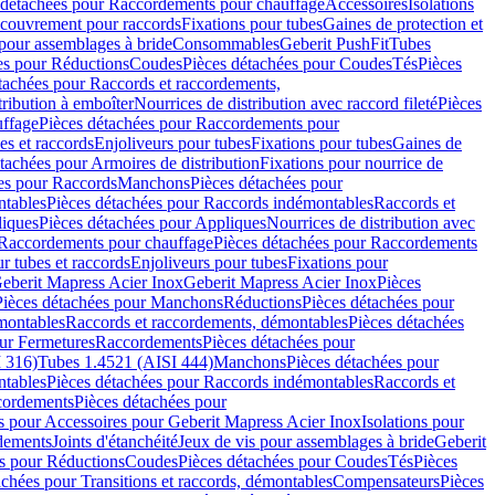
 détachées pour Raccordements pour chauffage
Accessoires
Isolations
couvrement pour raccords
Fixations pour tubes
Gaines de protection et
 pour assemblages à bride
Consommables
Geberit PushFit
Tubes
es pour Réductions
Coudes
Pièces détachées pour Coudes
Tés
Pièces
tachées pour Raccords et raccordements,
tribution à emboîter
Nourrices de distribution avec raccord fileté
Pièces
ffage
Pièces détachées pour Raccordements pour
s et raccords
Enjoliveurs pour tubes
Fixations pour tubes
Gaines de
tachées pour Armoires de distribution
Fixations pour nourrice de
es pour Raccords
Manchons
Pièces détachées pour
tables
Pièces détachées pour Raccords indémontables
Raccords et
iques
Pièces détachées pour Appliques
Nourrices de distribution avec
Raccordements pour chauffage
Pièces détachées pour Raccordements
 tubes et raccords
Enjoliveurs pour tubes
Fixations pour
eberit Mapress Acier Inox
Geberit Mapress Acier Inox
Pièces
Pièces détachées pour Manchons
Réductions
Pièces détachées pour
montables
Raccords et raccordements, démontables
Pièces détachées
ur Fermetures
Raccordements
Pièces détachées pour
 316)
Tubes 1.4521 (AISI 444)
Manchons
Pièces détachées pour
tables
Pièces détachées pour Raccords indémontables
Raccords et
ordements
Pièces détachées pour
s pour Accessoires pour Geberit Mapress Acier Inox
Isolations pour
rdements
Joints d'étanchéité
Jeux de vis pour assemblages à bride
Geberit
s pour Réductions
Coudes
Pièces détachées pour Coudes
Tés
Pièces
achées pour Transitions et raccords, démontables
Compensateurs
Pièces