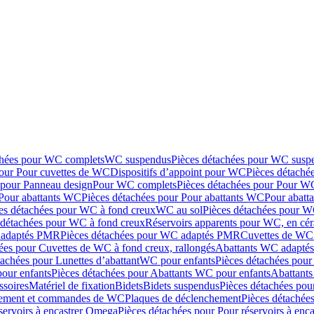
chées pour WC complets
WC suspendus
Pièces détachées pour WC susp
pour Pour cuvettes de WC
Dispositifs d’appoint pour WC
Pièces détaché
 pour Panneau design
Pour WC complets
Pièces détachées pour Pour W
Pour abattants WC
Pièces détachées pour Pour abattants WC
Pour abatt
es détachées pour WC à fond creux
WC au sol
Pièces détachées pour W
 détachées pour WC à fond creux
Réservoirs apparents pour WC, en cér
adaptés PMR
Pièces détachées pour WC adaptés PMR
Cuvettes de WC 
ées pour Cuvettes de WC à fond creux, rallongés
Abattants WC adapt
tachées pour Lunettes d’abattant
WC pour enfants
Pièces détachées pou
our enfants
Pièces détachées pour Abattants WC pour enfants
Abattant
ssoires
Matériel de fixation
Bidets
Bidets suspendus
Pièces détachées pou
hement et commandes de WC
Plaques de déclenchement
Pièces détachée
servoirs à encastrer Omega
Pièces détachées pour Pour réservoirs à enc