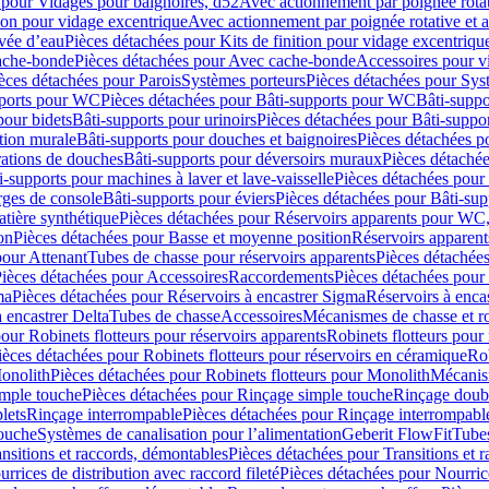
 pour Vidages pour baignoires, d52
Avec actionnement par poignée rota
tion pour vidage excentrique
Avec actionnement par poignée rotative et a
ivée d’eau
Pièces détachées pour Kits de finition pour vidage excentrique
ache-bonde
Pièces détachées pour Avec cache-bonde
Accessoires pour v
èces détachées pour Parois
Systèmes porteurs
Pièces détachées pour Sys
pports pour WC
Pièces détachées pour Bâti-supports pour WC
Bâti-suppo
pour bidets
Bâti-supports pour urinoirs
Pièces détachées pour Bâti-suppor
tion murale
Bâti-supports pour douches et baignoires
Pièces détachées p
rations de douches
Bâti-supports pour déversoirs muraux
Pièces détaché
i-supports pour machines à laver et lave-vaisselle
Pièces détachées pour 
rges de console
Bâti-supports pour éviers
Pièces détachées pour Bâti-sup
tière synthétique
Pièces détachées pour Réservoirs apparents pour WC,
on
Pièces détachées pour Basse et moyenne position
Réservoirs apparent
pour Attenant
Tubes de chasse pour réservoirs apparents
Pièces détachées
ièces détachées pour Accessoires
Raccordements
Pièces détachées pou
ma
Pièces détachées pour Réservoirs à encastrer Sigma
Réservoirs à enc
 encastrer Delta
Tubes de chasse
Accessoires
Mécanismes de chasse et rob
our Robinets flotteurs pour réservoirs apparents
Robinets flotteurs pour 
ièces détachées pour Robinets flotteurs pour réservoirs en céramique
Rob
Monolith
Pièces détachées pour Robinets flotteurs pour Monolith
Mécanis
imple touche
Pièces détachées pour Rinçage simple touche
Rinçage doub
lets
Rinçage interrompable
Pièces détachées pour Rinçage interrompabl
touche
Systèmes de canalisation pour l’alimentation
Geberit FlowFit
Tube
nsitions et raccords, démontables
Pièces détachées pour Transitions et 
rrices de distribution avec raccord fileté
Pièces détachées pour Nourrice