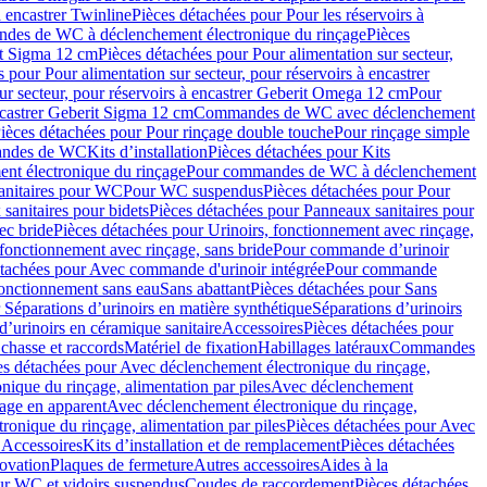
à encastrer Twinline
Pièces détachées pour Pour les réservoirs à
es de WC à déclenchement électronique du rinçage
Pièces
rit Sigma 12 cm
Pièces détachées pour Pour alimentation sur secteur,
 pour Pour alimentation sur secteur, pour réservoirs à encastrer
ur secteur, pour réservoirs à encastrer Geberit Omega 12 cm
Pour
encastrer Geberit Sigma 12 cm
Commandes de WC avec déclenchement
ièces détachées pour Pour rinçage double touche
Pour rinçage simple
mandes de WC
Kits d’installation
Pièces détachées pour Kits
nt électronique du rinçage
Pour commandes de WC à déclenchement
anitaires pour WC
Pour WC suspendus
Pièces détachées pour Pour
sanitaires pour bidets
Pièces détachées pour Panneaux sanitaires pour
ec bride
Pièces détachées pour Urinoirs, fonctionnement avec rinçage,
 fonctionnement avec rinçage, sans bride
Pour commande d’urinoir
étachées pour Avec commande d'urinoir intégrée
Pour commande
fonctionnement sans eau
Sans abattant
Pièces détachées pour Sans
 Séparations d’urinoirs en matière synthétique
Séparations d’urinoirs
d’urinoirs en céramique sanitaire
Accessoires
Pièces détachées pour
chasse et raccords
Matériel de fixation
Habillages latéraux
Commandes
es détachées pour Avec déclenchement électronique du rinçage,
ique du rinçage, alimentation par piles
Avec déclenchement
age en apparent
Avec déclenchement électronique du rinçage,
onique du rinçage, alimentation par piles
Pièces détachées pour Avec
 Accessoires
Kits d’installation et de remplacement
Pièces détachées
novation
Plaques de fermeture
Autres accessoires
Aides à la
ur WC et vidoirs suspendus
Coudes de raccordement
Pièces détachées