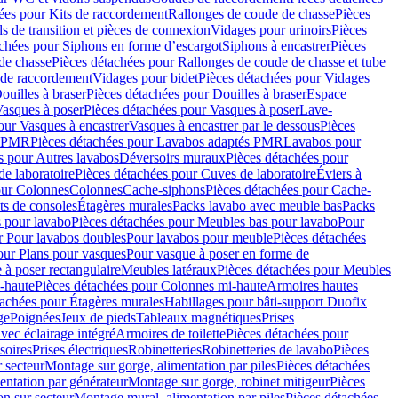
ées pour Kits de raccordement
Rallonges de coude de chasse
Pièces
s de transition et pièces de connexion
Vidages pour urinoirs
Pièces
achées pour Siphons en forme d’escargot
Siphons à encastrer
Pièces
de chasse
Pièces détachées pour Rallonges de coude de chasse et tube
 de raccordement
Vidages pour bidet
Pièces détachées pour Vidages
ouilles à braser
Pièces détachées pour Douilles à braser
Espace
asques à poser
Pièces détachées pour Vasques à poser
Lave-
our Vasques à encastrer
Vasques à encastrer par le dessous
Pièces
s PMR
Pièces détachées pour Lavabos adaptés PMR
Lavabos pour
s pour Autres lavabos
Déversoirs muraux
Pièces détachées pour
e laboratoire
Pièces détachées pour Cuves de laboratoire
Éviers à
our Colonnes
Colonnes
Cache-siphons
Pièces détachées pour Cache-
ts de consoles
Étagères murales
Packs lavabo avec meuble bas
Packs
 pour lavabo
Pièces détachées pour Meubles bas pour lavabo
Pour
r Pour lavabos doubles
Pour lavabos pour meuble
Pièces détachées
our Plans pour vasques
Pour vasque à poser en forme de
 à poser rectangulaire
Meubles latéraux
Pièces détachées pour Meubles
-haute
Pièces détachées pour Colonnes mi-haute
Armoires hautes
tachées pour Étagères murales
Habillages pour bâti-support Duofix
ge
Poignées
Jeux de pieds
Tableaux magnétiques
Prises
vec éclairage intégré
Armoires de toilette
Pièces détachées pour
soires
Prises électriques
Robinetteries
Robinetteries de lavabo
Pièces
 secteur
Montage sur gorge, alimentation par piles
Pièces détachées
entation par générateur
Montage sur gorge, robinet mitigeur
Pièces
n sur secteur
Montage mural, alimentation par piles
Pièces détachées