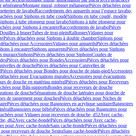
r générateur
Montage mural, robinet mélangeur
Pièces détachées pour
netteries de lavabo
Raccordements des appareils pour l’espace lavabo,
tachées pour Siphons en tube coudé
Siphons en tube coudé, modèle
Siphons à tube plongeur pour lavabo
Siphons à tube plongeur pour
achées pour Siphons à encastrer
Raccordements de lavabo
Pièces
Douilles à braser
Tubes de trop-plein
Rallonges
Vidages pour
re
Pièces détachées pour Siphons à double chambre
Siphons pour
 détachées pour Accessoires
Vidages pour appareils
Pièces détachées
hons à encastrer
Siphons apparents
Pièces détachées pour Siphons
rs muraux
Siphons
Pièces détachées pour Siphons
Coudes de
des
Pièces détachées pour Bondes
Accessoires
Pièces détachées pour
nivelles de douche
Pièces détachées pour Canivelles de
d
Pièces détachées pour Bondes pour douche de plain-pied
Accessoires
 détachées pour Evacuations murales
Accessoires pour évacuations
urs de douche en matériau minéral
Pièces détachées pour Receveurs
achées pour Bâti-supports
Bondes pour receveurs de douche
arations de douche
Séparations de douche latérales pour douche de
hes de rangement pour douches
Pièces détachées pour Niches de
aire
Pièces détachées pour Baignoires en acrylique sanitaire
Baignoires
inéral
Baignoires pour bébés
Pièces détachées pour Baignoires pour
tachées pour Vidages pour receveurs de douche, d52
Avec cache-
che, d62
Avec cache-bonde
Pièces détachées pour Avec cache-
ées pour Avec cache-bonde
Sans cache-bonde
Pièces détachées pour
 pour receveurs de douche Sestra
Sans cache-bonde
Pièces détachées