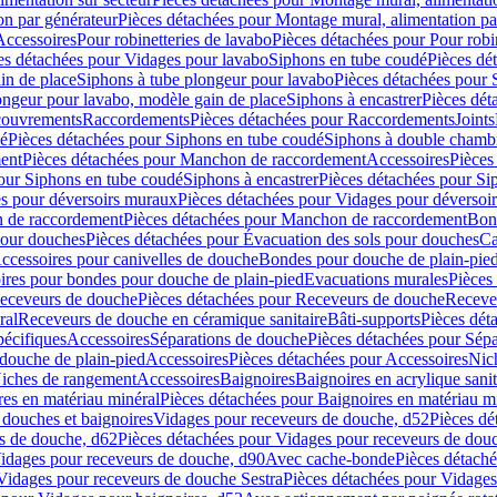
on par générateur
Pièces détachées pour Montage mural, alimentation pa
Accessoires
Pour robinetteries de lavabo
Pièces détachées pour Pour robi
es détachées pour Vidages pour lavabo
Siphons en tube coudé
Pièces dé
in de place
Siphons à tube plongeur pour lavabo
Pièces détachées pour 
ongeur pour lavabo, modèle gain de place
Siphons à encastrer
Pièces dét
ouvrements
Raccordements
Pièces détachées pour Raccordements
Joints
dé
Pièces détachées pour Siphons en tube coudé
Siphons à double chamb
ent
Pièces détachées pour Manchon de raccordement
Accessoires
Pièces
our Siphons en tube coudé
Siphons à encastrer
Pièces détachées pour Sip
s pour déversoirs muraux
Pièces détachées pour Vidages pour déversoi
 de raccordement
Pièces détachées pour Manchon de raccordement
Bon
pour douches
Pièces détachées pour Évacuation des sols pour douches
Ca
ccessoires pour canivelles de douche
Bondes pour douche de plain-pie
ires pour bondes pour douche de plain-pied
Evacuations murales
Pièces
eceveurs de douche
Pièces détachées pour Receveurs de douche
Receve
ral
Receveurs de douche en céramique sanitaire
Bâti-supports
Pièces dét
pécifiques
Accessoires
Séparations de douche
Pièces détachées pour Sép
 douche de plain-pied
Accessoires
Pièces détachées pour Accessoires
Nic
Niches de rangement
Accessoires
Baignoires
Baignoires en acrylique sanit
res en matériau minéral
Pièces détachées pour Baignoires en matériau m
douches et baignoires
Vidages pour receveurs de douche, d52
Pièces dé
s de douche, d62
Pièces détachées pour Vidages pour receveurs de dou
Vidages pour receveurs de douche, d90
Avec cache-bonde
Pièces détach
Vidages pour receveurs de douche Sestra
Pièces détachées pour Vidages