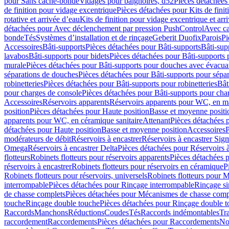
pour Sans cache-bonde
Vidages pour baignoires, d52
Pièces détachées
de finition pour vidage excentrique
Pièces détachées pour Kits de fini
rotative et arrivée d’eau
Kits de finition pour vidage excentrique et arr
détachées pour Avec déclenchement par pression PushControl
Avec c
bonde
Tés
Systèmes d’installation et de rinçage
Geberit Duofix
Parois
Pi
Accessoires
Bâti-supports
Pièces détachées pour Bâti-supports
Bâti-su
lavabos
Bâti-supports pour bidets
Pièces détachées pour Bâti-supports 
murale
Pièces détachées pour Bâti-supports pour douches avec évacua
séparations de douches
Pièces détachées pour Bâti-supports pour sépa
robinetteries
Pièces détachées pour Bâti-supports pour robinetteries
Bât
pour charges de console
Pièces détachées pour Bâti-supports pour cha
Accessoires
Réservoirs apparents
Réservoirs apparents pour WC, en ma
position
Pièces détachées pour Haute position
Basse et moyenne positi
apparents pour WC, en céramique sanitaire
Attenant
Pièces détachées 
détachées pour Haute position
Basse et moyenne position
Accessoires
P
modérateurs de débit
Réservoirs à encastrer
Réservoirs à encastrer Sig
Omega
Réservoirs à encastrer Delta
Pièces détachées pour Réservoirs à
flotteurs
Robinets flotteurs pour réservoirs apparents
Pièces détachées p
réservoirs à encastrer
Robinets flotteurs pour réservoirs en céramique
P
Robinets flotteurs pour réservoirs, universels
Robinets flotteurs pour 
interrompable
Pièces détachées pour Rinçage interrompable
Rinçage s
de chasse complets
Pièces détachées pour Mécanismes de chasse comp
touche
Rinçage double touche
Pièces détachées pour Rinçage double 
Raccords
Manchons
Réductions
Coudes
Tés
Raccords indémontables
Tra
raccordement
Raccordements
Pièces détachées pour Raccordements
Nou