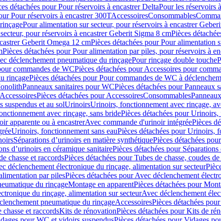
ces détachées pour Pour réservoirs à encastrer Delta
Pour les réservoirs 
our Pour réservoirs à encastrer 300T
Accessoires
Consommables
Command
rinçage
Pour alimentation sur secteur, pour réservoirs à encastrer Gebe
 secteur, pour réservoirs à encastrer Geberit Sigma 8 cm
Pièces détachées
encastrer Geberit Omega 12 cm
Pièces détachées pour Pour alimentation s
m
Pièces détachées pour Pour alimentation par piles, pour réservoirs à 
c déclenchement pneumatique du rinçage
Pour rinçage double touche
P
 pour commandes de WC
Pièces détachées pour Accessoires pour com
u rinçage
Pièces détachées pour Pour commandes de WC à déclencheme
onolith
Panneaux sanitaires pour WC
Pièces détachées pour Panneaux s
Accessoires
Pièces détachées pour Accessoires
Consommables
Panneaux 
s suspendus et au sol
Urinoirs
Urinoirs, fonctionnement avec rinçage, av
fonctionnement avec rinçage, sans bride
Pièces détachées pour Urinoirs,
ir apparente ou à encastrer
Avec commande d'urinoir intégrée
Pièces d
grée
Urinoirs, fonctionnement sans eau
Pièces détachées pour Urinoirs, 
noirs
Séparations d’urinoirs en matière synthétique
Pièces détachées pour
ons d’urinoirs en céramique sanitaire
Pièces détachées pour Séparations 
de chasse et raccords
Pièces détachées pour Tubes de chasse, coudes de 
c déclenchement électronique du rinçage, alimentation sur secteur
Pièc
limentation par piles
Pièces détachées pour Avec déclenchement électron
neumatique du rinçage
Montage en apparent
Pièces détachées pour Mont
tronique du rinçage, alimentation sur secteur
Avec déclenchement électr
clenchement pneumatique du rinçage
Accessoires
Pièces détachées pour
 chasse et raccords
Kits de rénovation
Pièces détachées pour Kits de ré
dages pour WC et vidoirs suspendus
Pièces détachées pour Vidages po