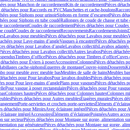
hées pour Manchon de raccordement
Kits de raccordement
Pièces détach
s détachées pour Raccords en PVC
Manchettes et cache-boulons
Raccord
chées pour Siphons pour urinoir
Siphons en forme d’escargot
Pièces dét
chées pour Siphons en tube coudé
Rallonges de coude de chasse et tube 
de raccordement
Coudes de raccordement
Pièces détachées pour Coudes
be coudé
Coudes de raccordement
Recouvrements
Raccordements
Joints
D
es
Lavabos pour meubles
Pièces détachées pour Lavabos pour meubles
V
tachées pour Lave-mains d’angle
Vasques à encastrer
Pièces détachées p
ces détachées pour Lavabos d’angle
Lavabos collectifs
Lavabos adapté
Pièces détachées pour Lavabos collectifs
Autres lavabos
Pièces détachée
uspendus
Timbres dʼoffice
Pièces détachées pour Timbres dʼoffice
Cuves d
 détachées pour Éviers à poser
Accessoires
Colonnes
Pièces détachées p
abillages cache-siphons
Equerres de montage
Couvre-joints
Dosserets
Ki
vabo pour meuble avec meuble bas
Meubles de salle de bains
Meubles bas
 détachées pour Pour lavabos
Pour lavabos doubles
Pièces détachées pou
ées pour Pour lave-mains d’angle
Plans pour vasques
Pièces détachées p
lle
Pour vasque à poser rectangulaire
Pièces détachées pour Pour vasque
bas
Colonnes hautes
Pièces détachées pour Colonnes hautes
Colonnes mi
eubles
Pièces détachées pour Autres meubles
Étagères murales
Pièces dé
 rangement
Porte-serviettes et crochets porte-serviettes
Éléments d’éclaira
es détachées pour Miroirs
Avec éclairage intégré
Pièces détachées pour A
éclairage intégré
Accessoires
Éléments d’éclairage
Poignées
Autres acces
n sur secteur
Pièces détachées pour Montage sur gorge, alimentation sur
mentation par générateur
Pièces détachées pour Montage sur gorge, alim
imentation sur secteur
Pièces détachées pour Montage mural, alimentatio