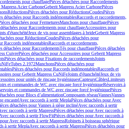
cordements pour chauffage
Pièces détachées pour Raccordements
t Mapress Acier Carbone
Geberit Mapress Acier Carbone
Pièces
hons
Réductions
Pièces détachées pour Réductions
Coudes
Pièces
es détachées pour Raccords indémontables
Raccords et raccordements,
Pièces détachées pour Fermetures
Manchons pour chauffage
Pièces
 détachées pour Raccordements pour chauffage
Accessoires pour
ints d'étanchéité
Jeux de vis pour assemblages à bride
Geberit Mapress
étachées pour Réductions
Coudes
Pièces détachées pour
ur Raccords indémontables
Raccords et raccordements,
es détachées pour Raccordements
Tés pour chauffage
Pièces détachées
ess Cuivre
Pièces détachées pour Accessoires pour Geberit Mapress
nts
Pièces détachées pour Fixations de raccordements
Joints
CuNiFe
Tubes 2.1972
Manchons
Pièces détachées pour
tables
Pièces détachées pour Raccords indémontables
Raccords et
soires pour Geberit Mapress CuNiFe
Joints d'étanchéité
Jeux de vis
essoires pour unités de rinçage hygiéniques
Capteurs
Câbles
Limiteurs
voirs et commandes de WC avec rinçage forcé hygiénique
Réservoirs à
éservoirs et commandes de WC avec rinçage forcé hygiénique
Pièces
étachées pour Blocs d’alimentation
Composants réseau
Vannes
Vannes
ge encastré
Avec raccords à sertir Mepla
Pièces détachées pour Avec
ièces détachées pour Vannes à siège incliné
Avec raccords à sertir
Avec raccords à sertir Mapress
Pièces détachées pour Avec raccords à
Avec raccords à sertir FlowFit
Pièces détachées pour Avec raccords à
 pour Avec raccords à sertir Mapress
Robinets à boisseau sphérique
s à sertir Mepla
Avec raccords à sertir Mapress
Pièces détachées pour