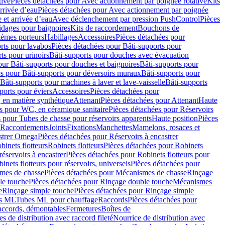
tive
Pièces détachées pour Avec actionnement par poignée rotative
Kits
rrivée d’eau
Pièces détachées pour Avec actionnement par poignée
 et arrivée d’eau
Avec déclenchement par pression PushControl
Pièces
idages pour baignoires
Kits de raccordement
Bouchons de
tèmes porteurs
Habillages
Accessoires
Pièces détachées pour
rts pour lavabos
Pièces détachées pour Bâti-supports pour
ts pour urinoirs
Bâti-supports pour douches avec évacuation
our Bâti-supports pour douches et baignoires
Bâti-supports pour
es pour Bâti-supports pour déversoirs muraux
Bâti-supports pour
Bâti-supports pour machines à laver et lave-vaisselle
Bâti-supports
ports pour éviers
Accessoires
Pièces détachées pour
 en matière synthétique
Attenant
Pièces détachées pour Attenant
Haute
s pour WC, en céramique sanitaire
Pièces détachées pour Réservoirs
 pour Tubes de chasse pour réservoirs apparents
Haute position
Pièces
r Raccordements
Joints
Fixations
Manchettes
Mamelons, rosaces et
astrer Omega
Pièces détachées pour Réservoirs à encastrer
inets flotteurs
Robinets flotteurs
Pièces détachées pour Robinets
réservoirs à encastrer
Pièces détachées pour Robinets flotteurs pour
inets flotteurs pour réservoirs, universels
Pièces détachées pour
mes de chasse
Pièces détachées pour Mécanismes de chasse
Rinçage
le touche
Pièces détachées pour Rinçage double touche
Mécanismes
e
Rinçage simple touche
Pièces détachées pour Rinçage simple
s ML
Tubes ML pour chauffage
Raccords
Pièces détachées pour
raccords, démontables
Fermetures
Boîtes de
s de distribution avec raccord fileté
Nourrice de distribution avec