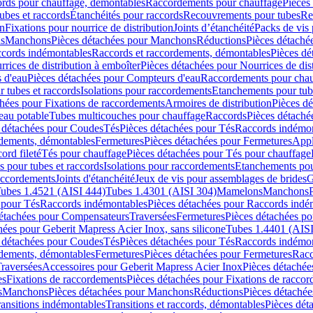
cords pour chauffage, démontables
Raccordements pour chauffage
Pièces
ubes et raccords
Étanchéités pour raccords
Recouvrements pour tubes
Re
on
Fixations pour nourrice de distribution
Joints d’étanchéité
Packs de vis
ds
Manchons
Pièces détachées pour Manchons
Réductions
Pièces détaché
ccords indémontables
Raccords et raccordements, démontables
Pièces dé
rrices de distribution à emboîter
Pièces détachées pour Nourrices de dis
 d'eau
Pièces détachées pour Compteurs d'eau
Raccordements pour chau
r tubes et raccords
Isolations pour raccordements
Etanchements pour tube
chées pour Fixations de raccordements
Armoires de distribution
Pièces dé
eau potable
Tubes multicouches pour chauffage
Raccords
Pièces détaché
 détachées pour Coudes
Tés
Pièces détachées pour Tés
Raccords indémon
rdements, démontables
Fermetures
Pièces détachées pour Fermetures
Appl
ord fileté
Tés pour chauffage
Pièces détachées pour Tés pour chauffage
ns pour tubes et raccords
Isolations pour raccordements
Etanchements pour
raccordements
Joints d'étanchéité
Jeux de vis pour assemblages de brides
G
ubes 1.4521 (AISI 444)
Tubes 1.4301 (AISI 304)
Mamelons
Manchons
 pour Tés
Raccords indémontables
Pièces détachées pour Raccords indé
détachées pour Compensateurs
Traversées
Fermetures
Pièces détachées po
hées pour Geberit Mapress Acier Inox, sans silicone
Tubes 1.4401 (AISI
 détachées pour Coudes
Tés
Pièces détachées pour Tés
Raccords indémon
rdements, démontables
Fermetures
Pièces détachées pour Fermetures
Racc
raversées
Accessoires pour Geberit Mapress Acier Inox
Pièces détachée
es
Fixations de raccordements
Pièces détachées pour Fixations de racco
s
Manchons
Pièces détachées pour Manchons
Réductions
Pièces détachée
ransitions indémontables
Transitions et raccords, démontables
Pièces dét