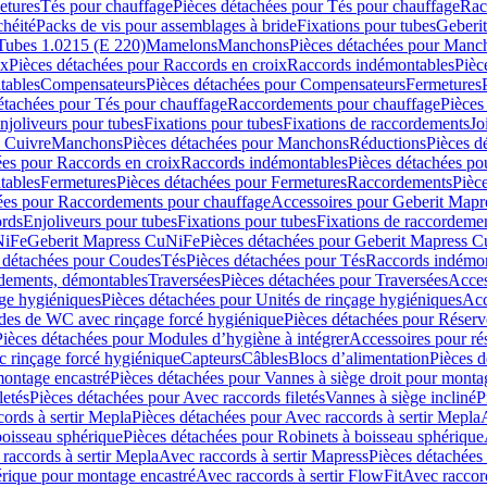
etures
Tés pour chauffage
Pièces détachées pour Tés pour chauffage
Rac
chéité
Packs de vis pour assemblages à bride
Fixations pour tubes
Geberi
Tubes 1.0215 (E 220)
Mamelons
Manchons
Pièces détachées pour Manc
ix
Pièces détachées pour Raccords en croix
Raccords indémontables
Pièc
tables
Compensateurs
Pièces détachées pour Compensateurs
Fermetures
étachées pour Tés pour chauffage
Raccordements pour chauffage
Pièces
njoliveurs pour tubes
Fixations pour tubes
Fixations de raccordements
Jo
s Cuivre
Manchons
Pièces détachées pour Manchons
Réductions
Pièces d
ées pour Raccords en croix
Raccords indémontables
Pièces détachées po
tables
Fermetures
Pièces détachées pour Fermetures
Raccordements
Pièc
ées pour Raccordements pour chauffage
Accessoires pour Geberit Mapr
ords
Enjoliveurs pour tubes
Fixations pour tubes
Fixations de raccordeme
NiFe
Geberit Mapress CuNiFe
Pièces détachées pour Geberit Mapress 
 détachées pour Coudes
Tés
Pièces détachées pour Tés
Raccords indémon
rdements, démontables
Traversées
Pièces détachées pour Traversées
Acces
age hygiéniques
Pièces détachées pour Unités de rinçage hygiéniques
Acc
des de WC avec rinçage forcé hygiénique
Pièces détachées pour Réser
Pièces détachées pour Modules d’hygiène à intégrer
Accessoires pour r
 rinçage forcé hygiénique
Capteurs
Câbles
Blocs d’alimentation
Pièces d
montage encastré
Pièces détachées pour Vannes à siège droit pour monta
letés
Pièces détachées pour Avec raccords filetés
Vannes à siège incliné
P
ords à sertir Mepla
Pièces détachées pour Avec raccords à sertir Mepla
boisseau sphérique
Pièces détachées pour Robinets à boisseau sphérique
raccords à sertir Mepla
Avec raccords à sertir Mapress
Pièces détachées
érique pour montage encastré
Avec raccords à sertir FlowFit
Avec raccord