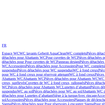
FR
Espace WC
WC lavants Geberit AquaClean
WC complets
Pièces déta
détachées pour Abattants WC
Pour cuvettes de WC
Pièces détachées 
détachées pour Pour cuvettes de WC
Panneau design
Pièces détachées
WC
Accessoires
Pièces détachées pour Accessoires
Pour WC complets
suspendus
Pièces détachées pour WC suspendus
WC à fond creux
Pièc
pour WC à fond creux pour réservoir attenant
WC à fond creux
Pièces
Abattants WC
Abattants WC
Pièces détachées pour Abattants WC
WC 
creux, surélevés
Cuvettes de WC à fond creux, rallongés
Pièces détach
WC
Pièces détachées pour Abattants WC
Lunettes d’abattant
Pièces dé
suspendus
WC au sol
Pièces détachées pour WC au sol
Abattants WC p
détachées pour Lunettes d’abattant
Siège à la turque
Avec rinçage
Acce
sol
Accessoires
Pièces détachées pour Accessoires
Plaques de déclenc
Sigma
Pièces détachées pour Pour réservoirs à encastrer Sigma
Pour ré