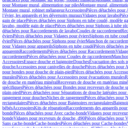
pour Montage mural, alimentation par piles
Montage mural, alimentati
Montage mural, robinet mélangeur
Accessoires
Pièces détachées pour 
l’évier, les appareils et les déversoirs muraux
Vidages pour lavabo
Pièc
gain de place
Pièces détachées pour Siphons en tube coudé, modèle ga
lavabo, modèle gain de place
Pièces détachées pour Siphons à tube pl
détachées pour Raccordements de lavabo
Coudes de raccordement
Rec
éviers
Pièces détachées pour Vidages pour éviers
Siphons en tube cou
évier
Pièces détachées pour Siphons pour évier
Manchon de raccordem
pour Vidages pour appareils
Siphons en tube coudé
Pièces détachées p
apparents
Raccordements
Pièces détachées pour Raccordements
Vidage
raccordement
Pièces détachées pour Coudes de raccordement
Manchon
Accessoires
Espace douche et baignoire
Douches
Évacuation des sols 
douche
Accessoires pour canivelles de douche
Pièces détachées pour A
pour bondes pour douche de plain-pied
Pièces détachées pour Accesso
murales
Pièces détachées pour Accessoires pour évacuations murales
R
de douche en matériau minéral
Receveurs de douche en matériau miné
spécifiques
Pièces détachées pour Bondes pour receveurs de douche s
plain-pied
Pièces détachées pour Séparations de douche latérales pour
rangement pour douches
Niches de rangement
Pièces détachées pour 
rectangulaires
Pièces détachées pour Baignoires rectangulaires
Baignoi
bébés
Accessoires
Kits de réparation
Raccordements des appareils pour 
bonde
Pièces détachées pour Avec cache-bonde
Vidages pour receveur
bonde
Vidages pour receveurs de douche, d90
Pièces détachées pour 
Sans cache-bonde
Cache-bondes
Pièces détachées pour Cache-bondes