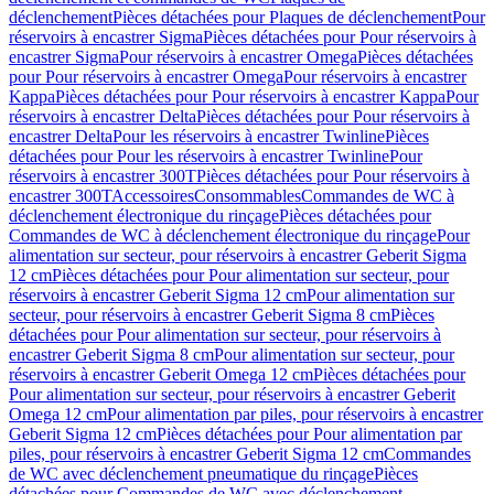
déclenchement
Pièces détachées pour Plaques de déclenchement
Pour
réservoirs à encastrer Sigma
Pièces détachées pour Pour réservoirs à
encastrer Sigma
Pour réservoirs à encastrer Omega
Pièces détachées
pour Pour réservoirs à encastrer Omega
Pour réservoirs à encastrer
Kappa
Pièces détachées pour Pour réservoirs à encastrer Kappa
Pour
réservoirs à encastrer Delta
Pièces détachées pour Pour réservoirs à
encastrer Delta
Pour les réservoirs à encastrer Twinline
Pièces
détachées pour Pour les réservoirs à encastrer Twinline
Pour
réservoirs à encastrer 300T
Pièces détachées pour Pour réservoirs à
encastrer 300T
Accessoires
Consommables
Commandes de WC à
déclenchement électronique du rinçage
Pièces détachées pour
Commandes de WC à déclenchement électronique du rinçage
Pour
alimentation sur secteur, pour réservoirs à encastrer Geberit Sigma
12 cm
Pièces détachées pour Pour alimentation sur secteur, pour
réservoirs à encastrer Geberit Sigma 12 cm
Pour alimentation sur
secteur, pour réservoirs à encastrer Geberit Sigma 8 cm
Pièces
détachées pour Pour alimentation sur secteur, pour réservoirs à
encastrer Geberit Sigma 8 cm
Pour alimentation sur secteur, pour
réservoirs à encastrer Geberit Omega 12 cm
Pièces détachées pour
Pour alimentation sur secteur, pour réservoirs à encastrer Geberit
Omega 12 cm
Pour alimentation par piles, pour réservoirs à encastrer
Geberit Sigma 12 cm
Pièces détachées pour Pour alimentation par
piles, pour réservoirs à encastrer Geberit Sigma 12 cm
Commandes
de WC avec déclenchement pneumatique du rinçage
Pièces
détachées pour Commandes de WC avec déclenchement