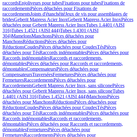
raccords
Enjoliveurs pour tubes
Fixations pour tubes
Fixations de
raccordements
Pièces détachées pour Fixations de
raccordements
Joints d'étanchéité
Jeux de vis pour assemblages de
brides
Geberit Mapress Acier Inox
Geberit Mapress Acier Inox
Pièces
détachées pour Geberit Mapress Acier Inox
Tubes 1.4401 (AISI
316)
Tubes 1.4521 (AISI 444)
Tubes 1.4301 (AISI
304)
Mamelons
Manchons
Pièces détachées pour
Manchons
Réductions
Pièces détachées pour
Réductions
Coudes
Pièces détachées pour Coudes
Tés
Pièces
détachées pour Tés
Raccords indémontables
Pièces détachées pour
Raccords indémontables
Raccords et raccordements,
démontables
Pièces détachées pour Raccords et raccordements,
démontables
Compensateurs
Pièces détachées pour
Compensateurs
Traversées
Fermetures
Pièces détachées pour
Fermetures
Raccordements
Pièces détachées pour
Raccordements
Geberit Mapress Acier Inox, sans silicone
Pièces
détachées pour Geberit Mapress Acier Inox, sans silicone
Tubes
1.4401 (AISI 316)
Tubes 1.4521 (AISI 444)
Manchons
Pièces
détachées pour Manchons
Réductions
Pièces détachées pour
Réductions
Coudes
Pièces détachées pour Coudes
Tés
Pièces
détachées pour Tés
Raccords indémontables
Pièces détachées pour
Raccords indémontables
Raccords et raccordements,
démontables
Pièces détachées pour Raccords et raccordements,
démontables
Fermetures
Pièces détachées pour
Fermetures
Raccordements
Pièces détachées pour