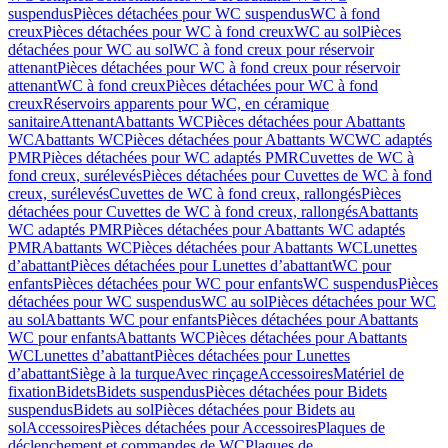
suspendus
Pièces détachées pour WC suspendus
WC à fond
creux
Pièces détachées pour WC à fond creux
WC au sol
Pièces
détachées pour WC au sol
WC à fond creux pour réservoir
attenant
Pièces détachées pour WC à fond creux pour réservoir
attenant
WC à fond creux
Pièces détachées pour WC à fond
creux
Réservoirs apparents pour WC, en céramique
sanitaire
Attenant
Abattants WC
Pièces détachées pour Abattants
WC
Abattants WC
Pièces détachées pour Abattants WC
WC adaptés
PMR
Pièces détachées pour WC adaptés PMR
Cuvettes de WC à
fond creux, surélevés
Pièces détachées pour Cuvettes de WC à fond
creux, surélevés
Cuvettes de WC à fond creux, rallongés
Pièces
détachées pour Cuvettes de WC à fond creux, rallongés
Abattants
WC adaptés PMR
Pièces détachées pour Abattants WC adaptés
PMR
Abattants WC
Pièces détachées pour Abattants WC
Lunettes
d’abattant
Pièces détachées pour Lunettes d’abattant
WC pour
enfants
Pièces détachées pour WC pour enfants
WC suspendus
Pièces
détachées pour WC suspendus
WC au sol
Pièces détachées pour WC
au sol
Abattants WC pour enfants
Pièces détachées pour Abattants
WC pour enfants
Abattants WC
Pièces détachées pour Abattants
WC
Lunettes d’abattant
Pièces détachées pour Lunettes
d’abattant
Siège à la turque
Avec rinçage
Accessoires
Matériel de
fixation
Bidets
Bidets suspendus
Pièces détachées pour Bidets
suspendus
Bidets au sol
Pièces détachées pour Bidets au
sol
Accessoires
Pièces détachées pour Accessoires
Plaques de
déclenchement et commandes de WC
Plaques de