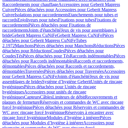
Raccordements pour chauffage
Accessoires pour Geberit Mapress
Cuivre
Pièces détachées pour Accessoires pour Geberit Mapress
Cuivre
Isolations pour raccordements
Etanchements pour tubes et
raccords
Enjoliveurs pour tubes
Fixations pour tubes
Fixations de
raccordements
Pièces détachées pour Fixations de
raccordements
Joints d'étanchéité
Jeux de vis pour assemblages à
bride
Geberit Mapress CuNiFe
Geberit Mapress CuNiFe
Pièces
détachées pour Geberit Mapress CuNiFe
Tubes
2.1972
Manchons
Pièces détachées pour Manchons
Réductions
Pièces
détachées pour Réductions
Coudes
Pièces détachées pour
Coudes
Tés
Pièces détachées pour Tés
Raccords indémontables
Pièces
détachées pour Raccords indémontables
Raccords et raccordements,
démontables
Pièces détachées pour Raccords et raccordements,
démontables
Traversées
Pièces détachées pour Traversées
Accessoires
pour Geberit Mapress CuNiFe
Joints d'étanchéité
Jeux de vis pour
assemblages de brides
Système d’hygiène Geberit
Unités de rinçage
hygiéniques
Pièces détachées pour Unités de rinçage
hygiéniques
Accessoires pour unités de rinçage
hygiéniques
Capteurs
Câbles
Limiteurs de débit
Recouvrements et
plaques de fermeture
Réservoirs et commandes de WC avec rinçage
forcé hygiénique
Pièces détachées pour Réservoirs et commandes de
WC avec rinçage forcé hygiénique
Réservoirs à encastrer avec
rinçage forcé hygiénique
Modules d’hygiène à intégrer
Pièces
détachées pour Modules d’hygiène à intégrer
Accessoires pour
réservoirs et commandes de WC avec rinçage forcé