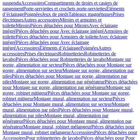
suspendu
Accessoires
Compartiments de tiroirs et casiers de
rangement
Porte-serviettes et crochets porte-serviettes
Éléments
d’éclairage
Poignées
Jeux de pieds
Tableaux magnétiques
Prises
électriques
Autres accessoires
Miroirs et armoires et
toilette
Miroirs
Pièces détachées pour Miroirs
Avec éclairage
intégré
Pièces détachées pour Avec éclairage intégré
Armoires de
toilette
Pièces détachées pour Armoires de toilette
Avec éclairage
intégré
Pièces détachées pour Avec éclairage
intégré
Accessoires
Éléments d’éclairage
Poignées
Autres
accessoires
Prises électriques
Robinetteries
Robinetteries de
lavabo
Pièces détachées pour Robinetteries de lavabo
Montage sur
gorge, alimentation sur secteur
Pièces détachées pour Montage sur
gorge, alimentation sur secteur
Montage sur gorge, alimentation par
piles
Pièces détachées pour Montage sur gorge, alimentation par
piles
Montage sur gorge, alimentation par générateur
Pièces détachées
pour Montage sur gorge, alimentation par générateur
Montage sur
gorge, robinet mitigeur
Pièces détachées pour Montage sur gorge,
robinet mitigeur
Montage mural, alimentation sur secteur
Pièces
détachées pour Montage mural, alimentation sur secteur
Montage
mural, alimentation par piles
Pièces détachées pour Montage mural,
alimentation par piles
Montage mural, alimentation par
générateur
Pièces détachées pour Montage mural, alimentation par
générateur
Montage mural, robinet mélangeur
Pièces détachées pour
Montage mural, robinet mélangeur
Accessoires
Pièces détachées pour
Accessoires
Pour robinetteries de lavabo
Pièces détachées pour Pour