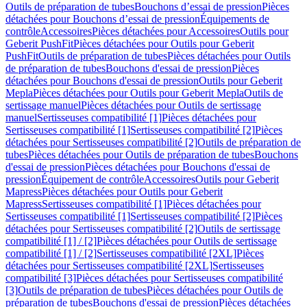
Outils de préparation de tubes
Bouchons d’essai de pression
Pièces
détachées pour Bouchons d’essai de pression
Équipements de
contrôle
Accessoires
Pièces détachées pour Accessoires
Outils pour
Geberit PushFit
Pièces détachées pour Outils pour Geberit
PushFit
Outils de préparation de tubes
Pièces détachées pour Outils
de préparation de tubes
Bouchons d'essai de pression
Pièces
détachées pour Bouchons d'essai de pression
Outils pour Geberit
Mepla
Pièces détachées pour Outils pour Geberit Mepla
Outils de
sertissage manuel
Pièces détachées pour Outils de sertissage
manuel
Sertisseuses compatibilité [1]
Pièces détachées pour
Sertisseuses compatibilité [1]
Sertisseuses compatibilité [2]
Pièces
détachées pour Sertisseuses compatibilité [2]
Outils de préparation de
tubes
Pièces détachées pour Outils de préparation de tubes
Bouchons
d'essai de pression
Pièces détachées pour Bouchons d'essai de
pression
Équipement de contrôle
Accessoires
Outils pour Geberit
Mapress
Pièces détachées pour Outils pour Geberit
Mapress
Sertisseuses compatibilité [1]
Pièces détachées pour
Sertisseuses compatibilité [1]
Sertisseuses compatibilité [2]
Pièces
détachées pour Sertisseuses compatibilité [2]
Outils de sertissage
compatibilité [1] / [2]
Pièces détachées pour Outils de sertissage
compatibilité [1] / [2]
Sertisseuses compatibilité [2XL]
Pièces
détachées pour Sertisseuses compatibilité [2XL]
Sertisseuses
compatibilité [3]
Pièces détachées pour Sertisseuses compatibilité
[3]
Outils de préparation de tubes
Pièces détachées pour Outils de
préparation de tubes
Bouchons d'essai de pression
Pièces détachées