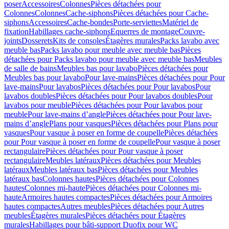
poser
Accessoires
Colonnes
Pièces détachées pour
Colonnes
Colonnes
Cache-siphons
Pièces détachées pour Cache-
siphons
Accessoires
Cache-bondes
Porte-serviettes
Matériel de
fixation
Habillages cache-siphons
Equerres de montage
Couvre-
joints
Dosserets
Kits de consoles
Étagères murales
Packs lavabo avec
meuble bas
Packs lavabo pour meuble avec meuble bas
Pièces
détachées pour Packs lavabo pour meuble avec meuble bas
Meubles
de salle de bains
Meubles bas pour lavabo
Pièces détachées pour
Meubles bas pour lavabo
Pour lave-mains
Pièces détachées pour Pour
lave-mains
Pour lavabos
Pièces détachées pour Pour lavabos
Pour
lavabos doubles
Pièces détachées pour Pour lavabos doubles
Pour
lavabos pour meuble
Pièces détachées pour Pour lavabos pour
meuble
Pour lave-mains d’angle
Pièces détachées pour Pour lave-
mains d’angle
Plans pour vasques
Pièces détachées pour Plans pour
vasques
Pour vasque à poser en forme de coupelle
Pièces détachées
pour Pour vasque à poser en forme de coupelle
Pour vasque à poser
rectangulaire
Pièces détachées pour Pour vasque à poser
rectangulaire
Meubles latéraux
Pièces détachées pour Meubles
latéraux
Meubles latéraux bas
Pièces détachées pour Meubles
latéraux bas
Colonnes hautes
Pièces détachées pour Colonnes
hautes
Colonnes mi-haute
Pièces détachées pour Colonnes mi-
haute
Armoires hautes compactes
Pièces détachées pour Armoires
hautes compactes
Autres meubles
Pièces détachées pour Autres
meubles
Étagères murales
Pièces détachées pour Étagères
murales
Habillages pour bâti-support Duofix pour WC