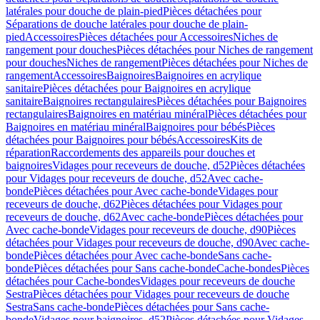
latérales pour douche de plain-pied
Pièces détachées pour
Séparations de douche latérales pour douche de plain-
pied
Accessoires
Pièces détachées pour Accessoires
Niches de
rangement pour douches
Pièces détachées pour Niches de rangement
pour douches
Niches de rangement
Pièces détachées pour Niches de
rangement
Accessoires
Baignoires
Baignoires en acrylique
sanitaire
Pièces détachées pour Baignoires en acrylique
sanitaire
Baignoires rectangulaires
Pièces détachées pour Baignoires
rectangulaires
Baignoires en matériau minéral
Pièces détachées pour
Baignoires en matériau minéral
Baignoires pour bébés
Pièces
détachées pour Baignoires pour bébés
Accessoires
Kits de
réparation
Raccordements des appareils pour douches et
baignoires
Vidages pour receveurs de douche, d52
Pièces détachées
pour Vidages pour receveurs de douche, d52
Avec cache-
bonde
Pièces détachées pour Avec cache-bonde
Vidages pour
receveurs de douche, d62
Pièces détachées pour Vidages pour
receveurs de douche, d62
Avec cache-bonde
Pièces détachées pour
Avec cache-bonde
Vidages pour receveurs de douche, d90
Pièces
détachées pour Vidages pour receveurs de douche, d90
Avec cache-
bonde
Pièces détachées pour Avec cache-bonde
Sans cache-
bonde
Pièces détachées pour Sans cache-bonde
Cache-bondes
Pièces
détachées pour Cache-bondes
Vidages pour receveurs de douche
Sestra
Pièces détachées pour Vidages pour receveurs de douche
Sestra
Sans cache-bonde
Pièces détachées pour Sans cache-
bonde
Vidages pour baignoires, d52
Pièces détachées pour Vidages