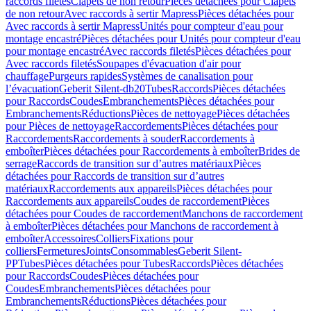
raccords filetés
Clapets de non retour
Pièces détachées pour Clapets
de non retour
Avec raccords à sertir Mapress
Pièces détachées pour
Avec raccords à sertir Mapress
Unités pour compteur d'eau pour
montage encastré
Pièces détachées pour Unités pour compteur d'eau
pour montage encastré
Avec raccords filetés
Pièces détachées pour
Avec raccords filetés
Soupapes d'évacuation d'air pour
chauffage
Purgeurs rapides
Systèmes de canalisation pour
l’évacuation
Geberit Silent-db20
Tubes
Raccords
Pièces détachées
pour Raccords
Coudes
Embranchements
Pièces détachées pour
Embranchements
Réductions
Pièces de nettoyage
Pièces détachées
pour Pièces de nettoyage
Raccordements
Pièces détachées pour
Raccordements
Raccordements à souder
Raccordements à
emboîter
Pièces détachées pour Raccordements à emboîter
Brides de
serrage
Raccords de transition sur d’autres matériaux
Pièces
détachées pour Raccords de transition sur d’autres
matériaux
Raccordements aux appareils
Pièces détachées pour
Raccordements aux appareils
Coudes de raccordement
Pièces
détachées pour Coudes de raccordement
Manchons de raccordement
à emboîter
Pièces détachées pour Manchons de raccordement à
emboîter
Accessoires
Colliers
Fixations pour
colliers
Fermetures
Joints
Consommables
Geberit Silent-
PP
Tubes
Pièces détachées pour Tubes
Raccords
Pièces détachées
pour Raccords
Coudes
Pièces détachées pour
Coudes
Embranchements
Pièces détachées pour
Embranchements
Réductions
Pièces détachées pour