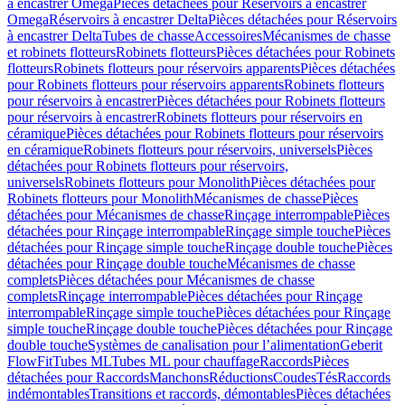
à encastrer Omega
Pièces détachées pour Réservoirs à encastrer
Omega
Réservoirs à encastrer Delta
Pièces détachées pour Réservoirs
à encastrer Delta
Tubes de chasse
Accessoires
Mécanismes de chasse
et robinets flotteurs
Robinets flotteurs
Pièces détachées pour Robinets
flotteurs
Robinets flotteurs pour réservoirs apparents
Pièces détachées
pour Robinets flotteurs pour réservoirs apparents
Robinets flotteurs
pour réservoirs à encastrer
Pièces détachées pour Robinets flotteurs
pour réservoirs à encastrer
Robinets flotteurs pour réservoirs en
céramique
Pièces détachées pour Robinets flotteurs pour réservoirs
en céramique
Robinets flotteurs pour réservoirs, universels
Pièces
détachées pour Robinets flotteurs pour réservoirs,
universels
Robinets flotteurs pour Monolith
Pièces détachées pour
Robinets flotteurs pour Monolith
Mécanismes de chasse
Pièces
détachées pour Mécanismes de chasse
Rinçage interrompable
Pièces
détachées pour Rinçage interrompable
Rinçage simple touche
Pièces
détachées pour Rinçage simple touche
Rinçage double touche
Pièces
détachées pour Rinçage double touche
Mécanismes de chasse
complets
Pièces détachées pour Mécanismes de chasse
complets
Rinçage interrompable
Pièces détachées pour Rinçage
interrompable
Rinçage simple touche
Pièces détachées pour Rinçage
simple touche
Rinçage double touche
Pièces détachées pour Rinçage
double touche
Systèmes de canalisation pour l’alimentation
Geberit
FlowFit
Tubes ML
Tubes ML pour chauffage
Raccords
Pièces
détachées pour Raccords
Manchons
Réductions
Coudes
Tés
Raccords
indémontables
Transitions et raccords, démontables
Pièces détachées