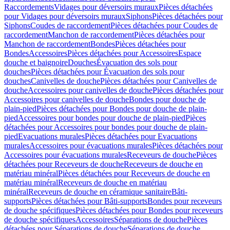
Raccordements
Vidages pour déversoirs muraux
Pièces détachées
pour Vidages pour déversoirs muraux
Siphons
Pièces détachées pour
Siphons
Coudes de raccordement
Pièces détachées pour Coudes de
raccordement
Manchon de raccordement
Pièces détachées pour
Manchon de raccordement
Bondes
Pièces détachées pour
Bondes
Accessoires
Pièces détachées pour Accessoires
Espace
douche et baignoire
Douches
Évacuation des sols pour
douches
Pièces détachées pour Évacuation des sols pour
douches
Canivelles de douche
Pièces détachées pour Canivelles de
douche
Accessoires pour canivelles de douche
Pièces détachées pour
Accessoires pour canivelles de douche
Bondes pour douche de
plain-pied
Pièces détachées pour Bondes pour douche de plain-
pied
Accessoires pour bondes pour douche de plain-pied
Pièces
détachées pour Accessoires pour bondes pour douche de plain-
pied
Evacuations murales
Pièces détachées pour Evacuations
murales
Accessoires pour évacuations murales
Pièces détachées pour
Accessoires pour évacuations murales
Receveurs de douche
Pièces
détachées pour Receveurs de douche
Receveurs de douche en
matériau minéral
Pièces détachées pour Receveurs de douche en
matériau minéral
Receveurs de douche en matériau
minéral
Receveurs de douche en céramique sanitaire
Bâti-
supports
Pièces détachées pour Bâti-supports
Bondes pour receveurs
de douche spécifiques
Pièces détachées pour Bondes pour receveurs
de douche spécifiques
Accessoires
Séparations de douche
Pièces
détachées pour Séparations de douche
Séparations de douche