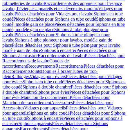
robinetteries de lavabo
Raccordements des appareils pour l’espace
lavabo, l’évier, les appareils et les déversoirs muraux
Vidages pour
lavabo
Pièces détachées pour Vidages pour lavabo
Siphons en tube
coudé
Pièces détachées pour Siphons en tube coudé
Siphons en tube
coudé, modèle gain de place
Pièces détachées pour Siphons en tube
coudé, modèle gain de place
Siphons à tube plongeur pour
lavabo
Pièces détachées pour Siphons à tube plongeur pour
lavabo
Siphons à tube plongeur pour lavabo, modèle gain de
place
Pièces détachées pour Siphons à tube plongeur pour lavabo,
modèle gain de place
Siphons à encastrer
Pièces détachées pour
Siphons à encastrer
Raccordements de lavabo
Pièces détachées pour
Raccordements de lavabo
Coudes de
raccordement
Recouvrements
Raccordements
Pièces détachées pour
Raccordements
Joints
Douilles à braser
Tubes de trop-
plein
Rallonges
Vidages pour éviers
Pièces détachées pour Vidages
pour éviers
Siphons en tube coudé
Pièces détachées pour Siphons en
tube coudé
Siphons à double chambre
Pièces détachées pour Siphons
à double chambre
Siphons pour évier
Pièces détachées pour Siphons
pour évier
Manchon de raccordement
Pièces détachées pour
Manchon de raccordement
Accessoires
Pièces détachées pour
Accessoires
Vidages pour appareils
Pièces détachées pour Vidages
pour appareils
Siphons en tube coudé
Pièces détachées pour Siphons
en tube coudé
Siphons à encastrer
Pièces détachées pour Siphons à
encastrer
Siphons apparents
Pièces détachées pour Siphons
apparents
Raccordements
Pièces détachées pour