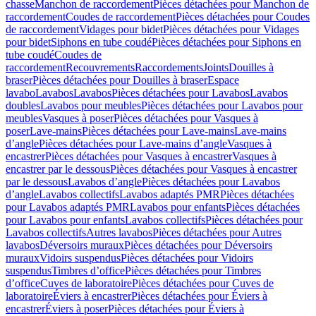
chasse
Manchon de raccordement
Pièces détachées pour Manchon de
raccordement
Coudes de raccordement
Pièces détachées pour Coudes
de raccordement
Vidages pour bidet
Pièces détachées pour Vidages
pour bidet
Siphons en tube coudé
Pièces détachées pour Siphons en
tube coudé
Coudes de
raccordement
Recouvrements
Raccordements
Joints
Douilles à
braser
Pièces détachées pour Douilles à braser
Espace
lavabo
Lavabos
Lavabos
Pièces détachées pour Lavabos
Lavabos
doubles
Lavabos pour meubles
Pièces détachées pour Lavabos pour
meubles
Vasques à poser
Pièces détachées pour Vasques à
poser
Lave-mains
Pièces détachées pour Lave-mains
Lave-mains
d’angle
Pièces détachées pour Lave-mains d’angle
Vasques à
encastrer
Pièces détachées pour Vasques à encastrer
Vasques à
encastrer par le dessous
Pièces détachées pour Vasques à encastrer
par le dessous
Lavabos d’angle
Pièces détachées pour Lavabos
d’angle
Lavabos collectifs
Lavabos adaptés PMR
Pièces détachées
pour Lavabos adaptés PMR
Lavabos pour enfants
Pièces détachées
pour Lavabos pour enfants
Lavabos collectifs
Pièces détachées pour
Lavabos collectifs
Autres lavabos
Pièces détachées pour Autres
lavabos
Déversoirs muraux
Pièces détachées pour Déversoirs
muraux
Vidoirs suspendus
Pièces détachées pour Vidoirs
suspendus
Timbres dʼoffice
Pièces détachées pour Timbres
dʼoffice
Cuves de laboratoire
Pièces détachées pour Cuves de
laboratoire
Éviers à encastrer
Pièces détachées pour Éviers à
encastrer
Éviers à poser
Pièces détachées pour Éviers à