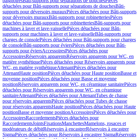
baignoires
Bâti-supports pour séparations de douches
Pièces
détachées pour Bâti-supports pour séparations de douches
Bâti-
supports pour déversoirs muraux
Pièces détachées pour Bâti-supports
pour déversoirs muraux
Bâti-supports pour robinetteries
Pièces
détachées pour Bâti-supports pour robinetteries
Bâti-supports pour
machines à laver et lave-vaisselle
Pièces détachées pour Bâti-
supports pour machines à laver et lave-vaisselle
Bâti-supports pour
charges de console
Pièces détachées pour Bâti-supports pour charges
de console
Bâti-supports pour éviers
Pièces détachées pour Bâti-
supports pour éviers
Accessoires
Pièces détachées pour
Accessoires
Réservoirs apparents
Réservoirs apparents pour WC, en
matière synthétique
Pièces détachées pour Réservoirs apparents pour
WC, en matière synthétique
Attenant
Pièces détachées pour
Attenant
Haute position
Pièces détachées pour Haute position
Basse et
moyenne position
Pièces détachées pour Basse et moyenne
position
Réservoirs apparents pour WC, en céramique sanitaire
Pièces
détachées pour Réservoirs apparents pour WC, en céramique
sanitaire
Attenant
Pièces détachées pour Attenant
Tubes de chasse
pour réservoirs apparents
Pièces détachées pour Tubes de chasse
pour réservoirs apparents
Haute position
Pièces détachées pour Haute
position
Basse et moyenne position
Accessoires
Pièces détachées pour
Accessoires
Raccordements
Pièces détachées pour
Raccordements
Joints
Fixations
Manchettes
Mamelons, rosaces et
modérateurs de débit
Réservoirs à encastrer
Réservoirs à encastrer
Sigma
Pièces détachées pour Réservoirs à encastrer Sigma
Réservoirs