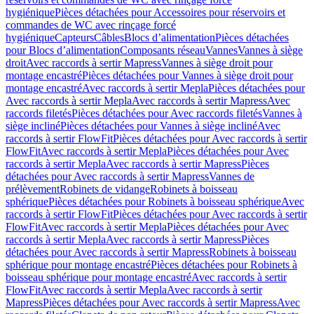
hygiénique
Pièces détachées pour Accessoires pour réservoirs et
commandes de WC avec rinçage forcé
hygiénique
Capteurs
Câbles
Blocs d’alimentation
Pièces détachées
pour Blocs d’alimentation
Composants réseau
Vannes
Vannes à siège
droit
Avec raccords à sertir Mapress
Vannes à siège droit pour
montage encastré
Pièces détachées pour Vannes à siège droit pour
montage encastré
Avec raccords à sertir Mepla
Pièces détachées pour
Avec raccords à sertir Mepla
Avec raccords à sertir Mapress
Avec
raccords filetés
Pièces détachées pour Avec raccords filetés
Vannes à
siège incliné
Pièces détachées pour Vannes à siège incliné
Avec
raccords à sertir FlowFit
Pièces détachées pour Avec raccords à sertir
FlowFit
Avec raccords à sertir Mepla
Pièces détachées pour Avec
raccords à sertir Mepla
Avec raccords à sertir Mapress
Pièces
détachées pour Avec raccords à sertir Mapress
Vannes de
prélèvement
Robinets de vidange
Robinets à boisseau
sphérique
Pièces détachées pour Robinets à boisseau sphérique
Avec
raccords à sertir FlowFit
Pièces détachées pour Avec raccords à sertir
FlowFit
Avec raccords à sertir Mepla
Pièces détachées pour Avec
raccords à sertir Mepla
Avec raccords à sertir Mapress
Pièces
détachées pour Avec raccords à sertir Mapress
Robinets à boisseau
sphérique pour montage encastré
Pièces détachées pour Robinets à
boisseau sphérique pour montage encastré
Avec raccords à sertir
FlowFit
Avec raccords à sertir Mepla
Avec raccords à sertir
Mapress
Pièces détachées pour Avec raccords à sertir Mapress
Avec