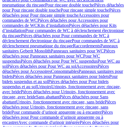
pneumatique du rinçage
Pour rinçage double touche
Pièces détachées
pour Pour rinçage double touche
Pour rinçage simple touche
Pièces
détachées pour Pour rinçage simple touche
Accessoires pour
commandes de WC
Pièces détachées pour Accessoires pour
commandes de WC
Kits d’installation
Pièces détachées pour Kits
d’installation
Pour commandes de WC à déclenchement électronique
du rinçage
Pièces détachées pour Pour commandes de WC à
déclenchement électronique du rinçage
Pour commandes de WC à
déclenchement pneumatique du rinçage
Raccordements
Panneaux
sanitaires Geberit Monolith
Panneaux sanitaires pour WC
Pièces
détachées pour Panneaux sanitaires pour WC
Pour WC
suspendus
Pièces détachées pour Pour WC suspendus
Pour WC au
sol
Pièces détachées pour Pour WC au sol
Accessoires
Pièces
détachées pour Accessoires
Consommables
Panneaux sanitaires pour
bidets
Pièces détachées pour Panneaux sanitaires pour bidets
Pour
bidets suspendus et au sol
Pièces détachées pour Pour bidets
suspendus et au sol
Urinoirs
Urinoirs, fonctionnement avec rinçage,
avec bride
Pièces détachées pour Urinoirs, fonctionnement avec
rinçage, avec bride
Sans abattant
Pièces détachées pour Sans
abattant
Urinoirs, fonctionnement avec rinçage, sans bride
Pièces
détachées pour Urinoirs, fonctionnement avec rinçage, sans
bride
Pour commande d’urinoir apparente ou à encastrer
Pièces
détachées pour Pour commande d’urinoir apparente ou à
encastrer
Avec commande d'urinoir intégrée
Pièces détachées pour