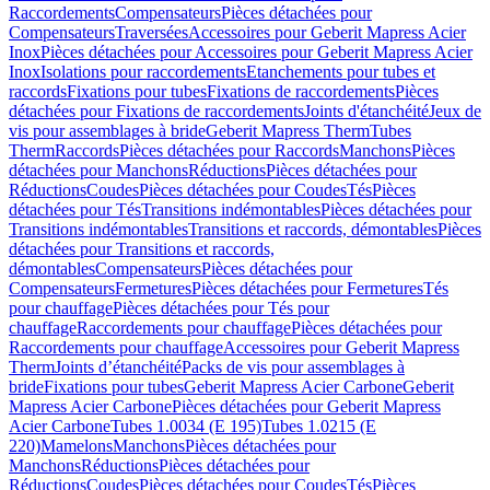
Raccordements
Compensateurs
Pièces détachées pour
Compensateurs
Traversées
Accessoires pour Geberit Mapress Acier
Inox
Pièces détachées pour Accessoires pour Geberit Mapress Acier
Inox
Isolations pour raccordements
Etanchements pour tubes et
raccords
Fixations pour tubes
Fixations de raccordements
Pièces
détachées pour Fixations de raccordements
Joints d'étanchéité
Jeux de
vis pour assemblages à bride
Geberit Mapress Therm
Tubes
Therm
Raccords
Pièces détachées pour Raccords
Manchons
Pièces
détachées pour Manchons
Réductions
Pièces détachées pour
Réductions
Coudes
Pièces détachées pour Coudes
Tés
Pièces
détachées pour Tés
Transitions indémontables
Pièces détachées pour
Transitions indémontables
Transitions et raccords, démontables
Pièces
détachées pour Transitions et raccords,
démontables
Compensateurs
Pièces détachées pour
Compensateurs
Fermetures
Pièces détachées pour Fermetures
Tés
pour chauffage
Pièces détachées pour Tés pour
chauffage
Raccordements pour chauffage
Pièces détachées pour
Raccordements pour chauffage
Accessoires pour Geberit Mapress
Therm
Joints d’étanchéité
Packs de vis pour assemblages à
bride
Fixations pour tubes
Geberit Mapress Acier Carbone
Geberit
Mapress Acier Carbone
Pièces détachées pour Geberit Mapress
Acier Carbone
Tubes 1.0034 (E 195)
Tubes 1.0215 (E
220)
Mamelons
Manchons
Pièces détachées pour
Manchons
Réductions
Pièces détachées pour
Réductions
Coudes
Pièces détachées pour Coudes
Tés
Pièces