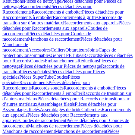
Réductions
Pièces de nettoyage
Pièces détachées pour Pièces de
nettoyage
Raccordements
Pièces détachées pour
Raccordements
Raccordements à emboîter
Pièces détachées pour
Raccordements à emboîter
Raccordements à griffes
Raccords de
transition sur d’autres matériaux
Raccordements aux appareils
Pièces
détachées pour Raccordements aux appareils
Coudes de
raccordement
Pièces détachées pour Coudes de
raccordement
Manchons de raccordement
Pièces détachées pour
Manchons de
raccordement
Accessoires
Colliers
Obturateurs
Joints
Capes de
protection
Consommables
Geberit PE
Tubes
Raccords
Pièces détachées
pour Raccords
Coudes
Embranchements
Réductions
Pièces de
nettoyage
Pièces détachées pour Pièces de nettoyage
Raccords de
transition
Pièces spéciales
Pièces détachées pour Pièces
spéciales
Pièces SuperTube
Coudes
Pièces
spéciales
Raccordements
Pièces détachées pour
Raccordements
Raccords soudés
Raccordements à emboîter
Pièces
détachées pour Raccordements à emboîter
Raccords de transition sur
d’autres matériaux
Pièces détachées pour Raccords de transition sur
d’autres matériaux
Assemblages filetés
Pièces détachées pour
Assemblages filetés
Assemblages de bride
Collerettes
Raccordements
aux appareils
Pièces détachées pour Raccordements aux
appareils
Coudes de raccordement
Pièces détachées pour Coudes de
raccordement
Manchons de raccordement
Pièces détachées pour
Manchons de raccordement
Manchons de raccordement
Pièces