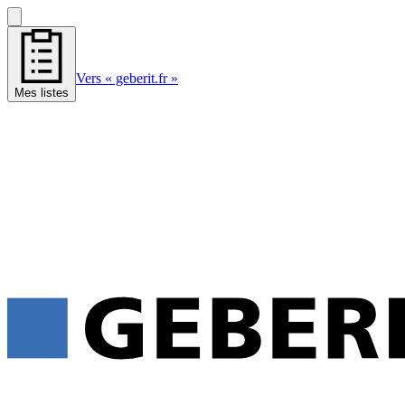
Vers « geberit.fr »
Mes listes