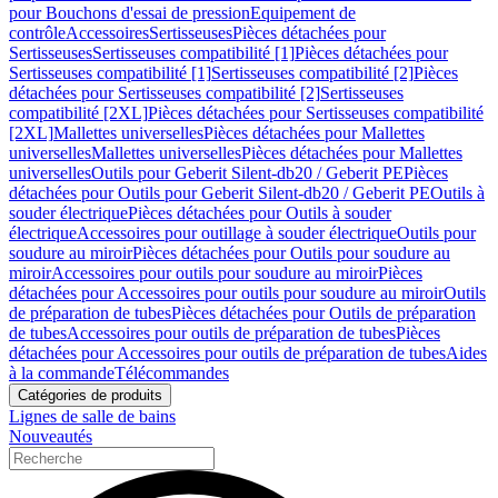
pour Bouchons d'essai de pression
Equipement de
contrôle
Accessoires
Sertisseuses
Pièces détachées pour
Sertisseuses
Sertisseuses compatibilité [1]
Pièces détachées pour
Sertisseuses compatibilité [1]
Sertisseuses compatibilité [2]
Pièces
détachées pour Sertisseuses compatibilité [2]
Sertisseuses
compatibilité [2XL]
Pièces détachées pour Sertisseuses compatibilité
[2XL]
Mallettes universelles
Pièces détachées pour Mallettes
universelles
Mallettes universelles
Pièces détachées pour Mallettes
universelles
Outils pour Geberit Silent-db20 / Geberit PE
Pièces
détachées pour Outils pour Geberit Silent-db20 / Geberit PE
Outils à
souder électrique
Pièces détachées pour Outils à souder
électrique
Accessoires pour outillage à souder électrique
Outils pour
soudure au miroir
Pièces détachées pour Outils pour soudure au
miroir
Accessoires pour outils pour soudure au miroir
Pièces
détachées pour Accessoires pour outils pour soudure au miroir
Outils
de préparation de tubes
Pièces détachées pour Outils de préparation
de tubes
Accessoires pour outils de préparation de tubes
Pièces
détachées pour Accessoires pour outils de préparation de tubes
Aides
à la commande
Télécommandes
Catégories de produits
Lignes de salle de bains
Nouveautés