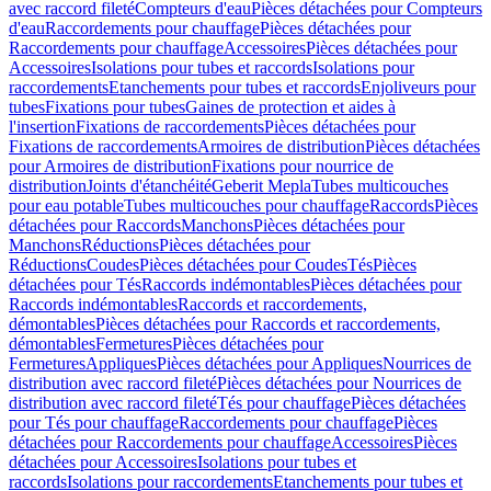
avec raccord fileté
Compteurs d'eau
Pièces détachées pour Compteurs
d'eau
Raccordements pour chauffage
Pièces détachées pour
Raccordements pour chauffage
Accessoires
Pièces détachées pour
Accessoires
Isolations pour tubes et raccords
Isolations pour
raccordements
Etanchements pour tubes et raccords
Enjoliveurs pour
tubes
Fixations pour tubes
Gaines de protection et aides à
l'insertion
Fixations de raccordements
Pièces détachées pour
Fixations de raccordements
Armoires de distribution
Pièces détachées
pour Armoires de distribution
Fixations pour nourrice de
distribution
Joints d'étanchéité
Geberit Mepla
Tubes multicouches
pour eau potable
Tubes multicouches pour chauffage
Raccords
Pièces
détachées pour Raccords
Manchons
Pièces détachées pour
Manchons
Réductions
Pièces détachées pour
Réductions
Coudes
Pièces détachées pour Coudes
Tés
Pièces
détachées pour Tés
Raccords indémontables
Pièces détachées pour
Raccords indémontables
Raccords et raccordements,
démontables
Pièces détachées pour Raccords et raccordements,
démontables
Fermetures
Pièces détachées pour
Fermetures
Appliques
Pièces détachées pour Appliques
Nourrices de
distribution avec raccord fileté
Pièces détachées pour Nourrices de
distribution avec raccord fileté
Tés pour chauffage
Pièces détachées
pour Tés pour chauffage
Raccordements pour chauffage
Pièces
détachées pour Raccordements pour chauffage
Accessoires
Pièces
détachées pour Accessoires
Isolations pour tubes et
raccords
Isolations pour raccordements
Etanchements pour tubes et