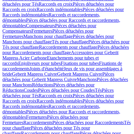
détachées pour Tés
Raccords en croix
Pièces détachées pour
Raccords en croix
Raccords indémontables
Pièces détachées pour
Raccords indémontables
Raccords et raccordements,
démontables
Pièces détachées pour Raccords et raccordements,
démontables
Compensateurs
Pièces détachées pour
Compensateurs
Fermetures
Pièces détachées pour
Fermetures
Manchons pour chauffage
Pièces détachées pour
Manchons pour chauffage
Tés pour chauffage
Pièces détachées pour
Tés pour chauffage
Raccordements pour chauffage
Pièces détachées
pour Raccordements pour chauffage
Accessoires pour Geberit
Mapress Acier Carbone
Etanchements pour tubes et
raccords
Enjoliveurs pour tubes
Fixations pour tubes
Fixations de
raccordements
Joints d'étanchéité
Jeux de vis pour assemblages à
bride
Geberit Mapress Cuivre
Geberit Mapress Cuivre
Pièces
détachées pour Geberit Mapress Cuivre
Manchons
Pièces détachées
pour Manchons
Réductions
Pièces détachées pour
Réductions
Coudes
Pièces détachées pour Coudes
Tés
Pièces
détachées pour Tés
Raccords en croix
Pièces détachées pour
Raccords en croix
Raccords indémontables
Pièces détachées pour
Raccords indémontables
Raccords et raccordements,
démontables
Pièces détachées pour Raccords et raccordements,
démontables
Fermetures
Pièces détachées pour
Fermetures
Raccordements
Pièces détachées pour Raccordements
Tés
pour chauffage
Pièces détachées pour Tés pour
chauffage
Raccordements pour chauffage
Pièces détachées pour