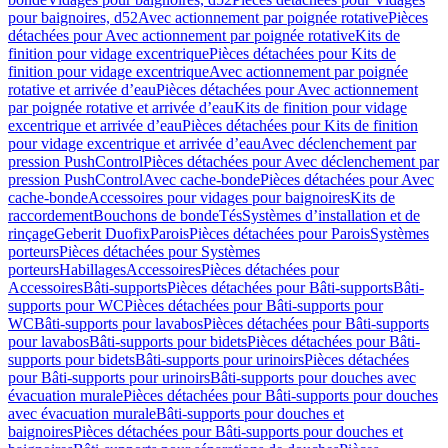
pour baignoires, d52
Avec actionnement par poignée rotative
Pièces
détachées pour Avec actionnement par poignée rotative
Kits de
finition pour vidage excentrique
Pièces détachées pour Kits de
finition pour vidage excentrique
Avec actionnement par poignée
rotative et arrivée d’eau
Pièces détachées pour Avec actionnement
par poignée rotative et arrivée d’eau
Kits de finition pour vidage
excentrique et arrivée d’eau
Pièces détachées pour Kits de finition
pour vidage excentrique et arrivée d’eau
Avec déclenchement par
pression PushControl
Pièces détachées pour Avec déclenchement par
pression PushControl
Avec cache-bonde
Pièces détachées pour Avec
cache-bonde
Accessoires pour vidages pour baignoires
Kits de
raccordement
Bouchons de bonde
Tés
Systèmes d’installation et de
rinçage
Geberit Duofix
Parois
Pièces détachées pour Parois
Systèmes
porteurs
Pièces détachées pour Systèmes
porteurs
Habillages
Accessoires
Pièces détachées pour
Accessoires
Bâti-supports
Pièces détachées pour Bâti-supports
Bâti-
supports pour WC
Pièces détachées pour Bâti-supports pour
WC
Bâti-supports pour lavabos
Pièces détachées pour Bâti-supports
pour lavabos
Bâti-supports pour bidets
Pièces détachées pour Bâti-
supports pour bidets
Bâti-supports pour urinoirs
Pièces détachées
pour Bâti-supports pour urinoirs
Bâti-supports pour douches avec
évacuation murale
Pièces détachées pour Bâti-supports pour douches
avec évacuation murale
Bâti-supports pour douches et
baignoires
Pièces détachées pour Bâti-supports pour douches et