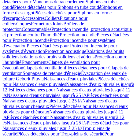
détachées pour Manchons de raccordement
Siphons en tube
coudé
Pièces détachées pour Siphons en tube coudé
Siphons en
forme d'escargot
Pièces détachées pour Siphons en forme
d'escargot
Accessoires
Colliers
Fixations pour
colliers
Coques
Fermetures
Joints
Boîtiers de
protection
Consommables
Protection incendie, protection acoustique
et protection contre l'humidité
Protection incendie
Pièces détachées
pour Protection incendie
Protection incendie pour systèmes
d'évacuation
Pièces détachées pour Protection incendie pour
systèmes d'évacuation
Protection acoustique
Isolations des bruits
solidiens
Isolations des bruits solidiens et aériens
Protection contre
l'humidité
Etanchements
Clapets de ventilation pour
évacuation
Clapets de ventilation
Pièces détachées pour Clapets de
ventilation
Soupapes de retenue d'énergie
Évacuation des eaux de
toiture Geberit Pluvia
Naissances d'eaux pluviales
Pièces détachées
pour Naissances d'eaux pluviales
Naissances d'eaux pluviales jusqu'à
12 l/s
Pièces détachées pour Naissances d'eaux pluviales jusqu'à 12
l/s
Naissances d'eaux pluviales jusqu'à 25 l/s
Pièces détachées pour
Naissances d'eaux pluviales jusqu'à 25 l/s
Naissances d'eaux
pluviales pour chéneaux
Pièces détachées pour Naissances d'eaux
pluviales pour chéneaux
Naissances d'eaux pluviales jusqu'à 12
l/s
Pièces détachées pour Naissances d'eaux pluviales jusqu'à 12
l/s
Naissances d'eaux pluviales jusqu'à 25 l/s
Pièces détachées pour
Naissances d'eaux pluviales jusqu'à 25 l/s
Trop-pleins de
sécurité
Pièces détachées pour Trop-pleins de sécurité
Pour