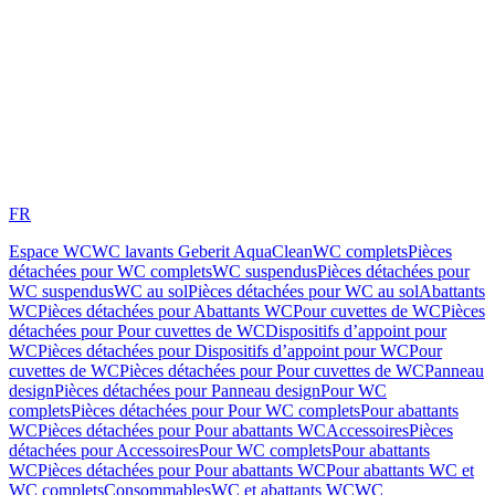
FR
Espace WC
WC lavants Geberit AquaClean
WC complets
Pièces
détachées pour WC complets
WC suspendus
Pièces détachées pour
WC suspendus
WC au sol
Pièces détachées pour WC au sol
Abattants
WC
Pièces détachées pour Abattants WC
Pour cuvettes de WC
Pièces
détachées pour Pour cuvettes de WC
Dispositifs d’appoint pour
WC
Pièces détachées pour Dispositifs d’appoint pour WC
Pour
cuvettes de WC
Pièces détachées pour Pour cuvettes de WC
Panneau
design
Pièces détachées pour Panneau design
Pour WC
complets
Pièces détachées pour Pour WC complets
Pour abattants
WC
Pièces détachées pour Pour abattants WC
Accessoires
Pièces
détachées pour Accessoires
Pour WC complets
Pour abattants
WC
Pièces détachées pour Pour abattants WC
Pour abattants WC et
WC complets
Consommables
WC et abattants WC
WC