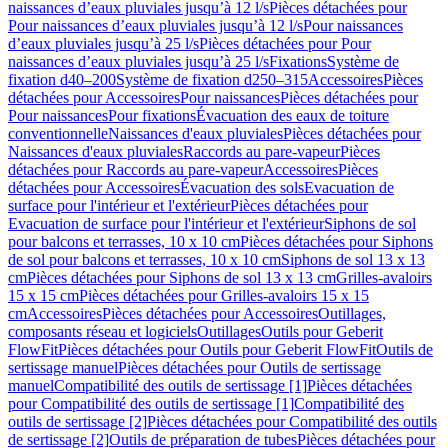
naissances d’eaux pluviales jusqu’à 12 l/s
Pièces détachées pour
Pour naissances d’eaux pluviales jusqu’à 12 l/s
Pour naissances
d’eaux pluviales jusqu’à 25 l/s
Pièces détachées pour Pour
naissances d’eaux pluviales jusqu’à 25 l/s
Fixations
Système de
fixation d40–200
Système de fixation d250–315
Accessoires
Pièces
détachées pour Accessoires
Pour naissances
Pièces détachées pour
Pour naissances
Pour fixations
Évacuation des eaux de toiture
conventionnelle
Naissances d'eaux pluviales
Pièces détachées pour
Naissances d'eaux pluviales
Raccords au pare-vapeur
Pièces
détachées pour Raccords au pare-vapeur
Accessoires
Pièces
détachées pour Accessoires
Évacuation des sols
Evacuation de
surface pour l'intérieur et l'extérieur
Pièces détachées pour
Evacuation de surface pour l'intérieur et l'extérieur
Siphons de sol
pour balcons et terrasses, 10 x 10 cm
Pièces détachées pour Siphons
de sol pour balcons et terrasses, 10 x 10 cm
Siphons de sol 13 x 13
cm
Pièces détachées pour Siphons de sol 13 x 13 cm
Grilles-avaloirs
15 x 15 cm
Pièces détachées pour Grilles-avaloirs 15 x 15
cm
Accessoires
Pièces détachées pour Accessoires
Outillages,
composants réseau et logiciels
Outillages
Outils pour Geberit
FlowFit
Pièces détachées pour Outils pour Geberit FlowFit
Outils de
sertissage manuel
Pièces détachées pour Outils de sertissage
manuel
Compatibilité des outils de sertissage [1]
Pièces détachées
pour Compatibilité des outils de sertissage [1]
Compatibilité des
outils de sertissage [2]
Pièces détachées pour Compatibilité des outils
de sertissage [2]
Outils de préparation de tubes
Pièces détachées pour