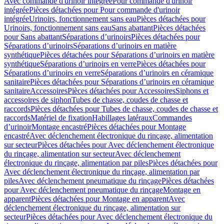
Avec commande d'urinoir intégrée
Pour commande d'urinoir
intégrée
Pièces détachées pour Pour commande d'urinoir
intégrée
Urinoirs, fonctionnement sans eau
Pièces détachées pour
Urinoirs, fonctionnement sans eau
Sans abattant
Pièces détachées
pour Sans abattant
Séparations d’urinoirs
Pièces détachées pour
Séparations d’urinoirs
Séparations d’urinoirs en matière
synthétique
Pièces détachées pour Séparations d’urinoirs en matière
synthétique
Séparations d’urinoirs en verre
Pièces détachées pour
Séparations d’urinoirs en verre
Séparations d’urinoirs en céramique
sanitaire
Pièces détachées pour Séparations d’urinoirs en céramique
sanitaire
Accessoires
Pièces détachées pour Accessoires
Siphons et
accessoires de siphon
Tubes de chasse, coudes de chasse et
raccords
Pièces détachées pour Tubes de chasse, coudes de chasse et
raccords
Matériel de fixation
Habillages latéraux
Commandes
dʼurinoir
Montage encastré
Pièces détachées pour Montage
encastré
Avec déclenchement électronique du rinçage, alimentation
sur secteur
Pièces détachées pour Avec déclenchement électronique
du rinçage, alimentation sur secteur
Avec déclenchement
électronique du rinçage, alimentation par piles
Pièces détachées pour
Avec déclenchement électronique du rinçage, alimentation par
piles
Avec déclenchement pneumatique du rinçage
Pièces détachées
pour Avec déclenchement pneumatique du rinçage
Montage en
apparent
Pièces détachées pour Montage en apparent
Avec
déclenchement électronique du rinçage, alimentation sur
secteur
Pièces détachées pour Avec déclenchement électronique du