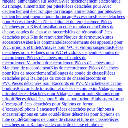
rinçage, alimentation sur secteur
Avec déclenchement électronique
du rinçage, alimentation par piles
Pièces détachées pour Avec
déclenchement électronique du rinçage, alimentation par piles
Avec
déclenchement pneumatique du rinçage
Accessoires
Pièces détachées
pour Accessoires
Kits d’installation et de remplacement
Pièces
détachées pour Kits d’installation et de remplacement
Tubes de
chasse, coudes de chasse et raccords
Kits de rénovation
Pièces
détachées pour Kits de rénovation
Plaques de fermeture
Autres
accessoires
Aides à la commande
Raccordements des appareils pour
WC, urinoirs et bidets
Vidages pour WC et vidoirs suspendus
Pièces
détachées pour Vidages pour WC et vidoirs suspendus
Coudes de
raccordement
Pièces détachées pour Coudes de
raccordement
Manchon de raccordement
Pièces détachées pour
Manchon de raccordement
Kits de raccordement
Pièces détachées
pour Kits de raccordement
Rallonges de coude de chasse
Pièces
détachées pour Rallonges de coude de chasse
Raccords en
PVC
Pièces détachées pour Raccords en PVC
Manchettes et cache-
boulons
Raccords de transition et pièces de connexion
Vidages pour
urinoirs
Pièces détachées pour Vidages pour urinoirs
Siphons pour
urinoir
Pièces détachées pour Siphons pour urinoir
Siphons en forme
d’escargot
Pièces détachées pour Siphons en forme
d’escargot
Siphons à encastrer
Pièces détachées pour Siphons à
encastrer
Siphons en tube coudé
Pièces détachées pour Siphons en
tube coudé
Rallonges de coude de chasse et tube de chasse
Pièces
détachées pour Rallonges de coude de chasse et tube de