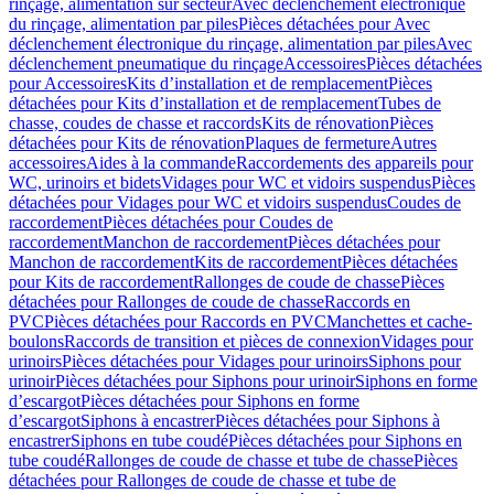
rinçage, alimentation sur secteur
Avec déclenchement électronique
du rinçage, alimentation par piles
Pièces détachées pour Avec
déclenchement électronique du rinçage, alimentation par piles
Avec
déclenchement pneumatique du rinçage
Accessoires
Pièces détachées
pour Accessoires
Kits d’installation et de remplacement
Pièces
détachées pour Kits d’installation et de remplacement
Tubes de
chasse, coudes de chasse et raccords
Kits de rénovation
Pièces
détachées pour Kits de rénovation
Plaques de fermeture
Autres
accessoires
Aides à la commande
Raccordements des appareils pour
WC, urinoirs et bidets
Vidages pour WC et vidoirs suspendus
Pièces
détachées pour Vidages pour WC et vidoirs suspendus
Coudes de
raccordement
Pièces détachées pour Coudes de
raccordement
Manchon de raccordement
Pièces détachées pour
Manchon de raccordement
Kits de raccordement
Pièces détachées
pour Kits de raccordement
Rallonges de coude de chasse
Pièces
détachées pour Rallonges de coude de chasse
Raccords en
PVC
Pièces détachées pour Raccords en PVC
Manchettes et cache-
boulons
Raccords de transition et pièces de connexion
Vidages pour
urinoirs
Pièces détachées pour Vidages pour urinoirs
Siphons pour
urinoir
Pièces détachées pour Siphons pour urinoir
Siphons en forme
d’escargot
Pièces détachées pour Siphons en forme
d’escargot
Siphons à encastrer
Pièces détachées pour Siphons à
encastrer
Siphons en tube coudé
Pièces détachées pour Siphons en
tube coudé
Rallonges de coude de chasse et tube de chasse
Pièces
détachées pour Rallonges de coude de chasse et tube de