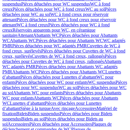
suspendus
Pièces détachées pour WC suspendus
WC à fond
creux
Pièces détachées pour WC à fond creux
WC au sol
Pièces
détachées pour WC au sol
WC à fond creux pour réservoir
attenant
Pièces détachées pour WC à fond creux pour réservoir
attenant
WC à fond creux
Pièces détachées pour WC à fond
creux
Réservoirs apparents pour WC, en céramique
sanitaire
Attenant
Abattants WC
Pièces détachées pour Abattants
WC
Abattants WC
Pièces détachées pour Abattants WC
WC adaptés
PMR
Pièces détachées pour WC adaptés PMR
Cuvettes de WC à
fond creux, surélevés
Pièces détachées pour Cuvettes de WC à fond
creux, surélevés
Cuvettes de WC à fond creux, rallongés
Pièces
détachées pour Cuvettes de WC à fond creux, rallongés
Abattants
WC adaptés PMR
Pièces détachées pour Abattants WC adaptés
PMR
Abattants WC
Pièces détachées pour Abattants WC
Lunettes
d’abattant
Pièces détachées pour Lunettes d’abattant
WC pour
enfants
Pièces détachées pour WC pour enfants
WC suspendus
Pièces
détachées pour WC suspendus
WC au sol
Pièces détachées pour WC
au sol
Abattants WC pour enfants
Pièces détachées pour Abattants
WC pour enfants
Abattants WC
Pièces détachées pour Abattants
WC
Lunettes d’abattant
Pièces détachées pour Lunettes
d’abattant
Siège à la turque
Avec rinçage
Accessoires
Matériel de
fixation
Bidets
Bidets suspendus
Pièces détachées pour Bidets
suspendus
Bidets au sol
Pièces détachées pour Bidets au
sol
Accessoires
Pièces détachées pour Accessoires
Plaques de
déclenchement et commandes de WC
Plaques de