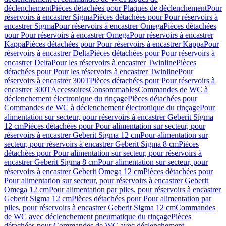
déclenchement
Pièces détachées pour Plaques de déclenchement
Pour
réservoirs à encastrer Sigma
Pièces détachées pour Pour réservoirs à
encastrer Sigma
Pour réservoirs à encastrer Omega
Pièces détachées
pour Pour réservoirs à encastrer Omega
Pour réservoirs à encastrer
Kappa
Pièces détachées pour Pour réservoirs à encastrer Kappa
Pour
réservoirs à encastrer Delta
Pièces détachées pour Pour réservoirs à
encastrer Delta
Pour les réservoirs à encastrer Twinline
Pièces
détachées pour Pour les réservoirs à encastrer Twinline
Pour
réservoirs à encastrer 300T
Pièces détachées pour Pour réservoirs à
encastrer 300T
Accessoires
Consommables
Commandes de WC à
déclenchement électronique du rinçage
Pièces détachées pour
Commandes de WC à déclenchement électronique du rinçage
Pour
alimentation sur secteur, pour réservoirs à encastrer Geberit Sigma
12 cm
Pièces détachées pour Pour alimentation sur secteur, pour
réservoirs à encastrer Geberit Sigma 12 cm
Pour alimentation sur
secteur, pour réservoirs à encastrer Geberit Sigma 8 cm
Pièces
détachées pour Pour alimentation sur secteur, pour réservoirs à
encastrer Geberit Sigma 8 cm
Pour alimentation sur secteur, pour
réservoirs à encastrer Geberit Omega 12 cm
Pièces détachées pour
Pour alimentation sur secteur, pour réservoirs à encastrer Geberit
Omega 12 cm
Pour alimentation par piles, pour réservoirs à encastrer
Geberit Sigma 12 cm
Pièces détachées pour Pour alimentation par
piles, pour réservoirs à encastrer Geberit Sigma 12 cm
Commandes
de WC avec déclenchement pneumatique du rinçage
Pièces
détachées pour Commandes de WC avec déclenchement