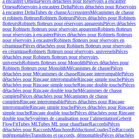
à encastrer Omega
Pièces détachées pour Réservoirs à encastrer
Omega
Réservoirs à encastrer Delta
Pièces détachées pour Réservoirs
à encastrer Delta
Tubes de chasse
Accessoires
Mécanismes de chasse
et robinets flotteurs
Robinets flotteurs
Pièces détachées pour Robinets
flotteurs
Robinets flotteurs pour réservoirs apparents
Pièces détachées
pour Robinets flotteurs pour réservoirs apparents
Robinets flotteurs
pour réservoirs à encastrer
Pièces détachées pour Robinets flotteurs
pour réservoirs à encastrer
Robinets flotteurs pour réservoirs en
céramique
Pièces détachées pour Robinets flotteurs pour réservoirs
en céramique
Robinets flotteurs pour réservoirs, universels
Pièces
détachées pour Robinets flotteurs pour réservoirs,
universels
Robinets flotteurs pour Monolith
Pièces détachées pour
Robinets flotteurs pour Monolith
Mécanismes de chasse
Pièces
détachées pour Mécanismes de chasse
Rinçage interrompable
Pièces
détachées pour Rinçage interrompable
Rinçage simple touche
Pièces
détachées pour Rinçage simple touche
Rinçage double touche
Pièces
détachées pour Rinçage double touche
Mécanismes de chasse
complets
Pièces détachées pour Mécanismes de chasse
complets
Rinçage interrompable
Pièces détachées pour Rinçage
interrompable
Rinçage simple touche
Pièces détachées pour Rinçage
simple touche
Rinçage double touche
Pièces détachées pour Rinçage
double touche
Systèmes de canalisation pour l’alimentation
Geberit
FlowFit
Tubes ML
Tubes ML pour chauffage
Raccords
Pièces
détachées pour Raccords
Manchons
Réductions
Coudes
Tés
Raccords
indémontables
Transitions et raccords, démontables
Pièces détachées