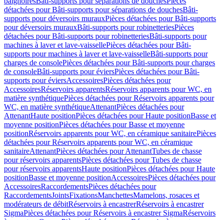
baignoires
Bâti-supports pour séparations de douches
Pièces
détachées pour Bâti-supports pour séparations de douches
Bâti-
supports pour déversoirs muraux
Pièces détachées pour Bâti-supports
pour déversoirs muraux
Bâti-supports pour robinetteries
Pièces
détachées pour Bâti-supports pour robinetteries
Bâti-supports pour
machines à laver et lave-vaisselle
Pièces détachées pour Bâti-
supports pour machines à laver et lave-vaisselle
Bâti-supports pour
charges de console
Pièces détachées pour Bâti-supports pour charges
de console
Bâti-supports pour éviers
Pièces détachées pour Bâti-
supports pour éviers
Accessoires
Pièces détachées pour
Accessoires
Réservoirs apparents
Réservoirs apparents pour WC, en
matière synthétique
Pièces détachées pour Réservoirs apparents pour
WC, en matière synthétique
Attenant
Pièces détachées pour
Attenant
Haute position
Pièces détachées pour Haute position
Basse et
moyenne position
Pièces détachées pour Basse et moyenne
position
Réservoirs apparents pour WC, en céramique sanitaire
Pièces
détachées pour Réservoirs apparents pour WC, en céramique
sanitaire
Attenant
Pièces détachées pour Attenant
Tubes de chasse
pour réservoirs apparents
Pièces détachées pour Tubes de chasse
pour réservoirs apparents
Haute position
Pièces détachées pour Haute
position
Basse et moyenne position
Accessoires
Pièces détachées pour
Accessoires
Raccordements
Pièces détachées pour
Raccordements
Joints
Fixations
Manchettes
Mamelons, rosaces et
modérateurs de débit
Réservoirs à encastrer
Réservoirs à encastrer
Sigma
Pièces détachées pour Réservoirs à encastrer Sigma
Réservoirs