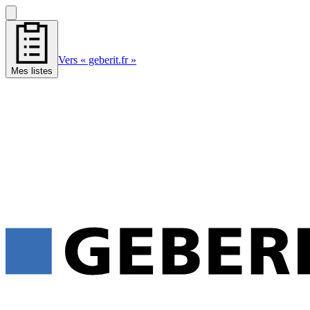
Vers « geberit.fr »
Mes listes