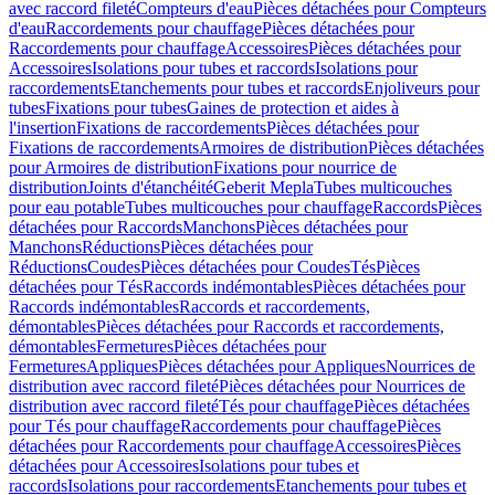
avec raccord fileté
Compteurs d'eau
Pièces détachées pour Compteurs
d'eau
Raccordements pour chauffage
Pièces détachées pour
Raccordements pour chauffage
Accessoires
Pièces détachées pour
Accessoires
Isolations pour tubes et raccords
Isolations pour
raccordements
Etanchements pour tubes et raccords
Enjoliveurs pour
tubes
Fixations pour tubes
Gaines de protection et aides à
l'insertion
Fixations de raccordements
Pièces détachées pour
Fixations de raccordements
Armoires de distribution
Pièces détachées
pour Armoires de distribution
Fixations pour nourrice de
distribution
Joints d'étanchéité
Geberit Mepla
Tubes multicouches
pour eau potable
Tubes multicouches pour chauffage
Raccords
Pièces
détachées pour Raccords
Manchons
Pièces détachées pour
Manchons
Réductions
Pièces détachées pour
Réductions
Coudes
Pièces détachées pour Coudes
Tés
Pièces
détachées pour Tés
Raccords indémontables
Pièces détachées pour
Raccords indémontables
Raccords et raccordements,
démontables
Pièces détachées pour Raccords et raccordements,
démontables
Fermetures
Pièces détachées pour
Fermetures
Appliques
Pièces détachées pour Appliques
Nourrices de
distribution avec raccord fileté
Pièces détachées pour Nourrices de
distribution avec raccord fileté
Tés pour chauffage
Pièces détachées
pour Tés pour chauffage
Raccordements pour chauffage
Pièces
détachées pour Raccordements pour chauffage
Accessoires
Pièces
détachées pour Accessoires
Isolations pour tubes et
raccords
Isolations pour raccordements
Etanchements pour tubes et