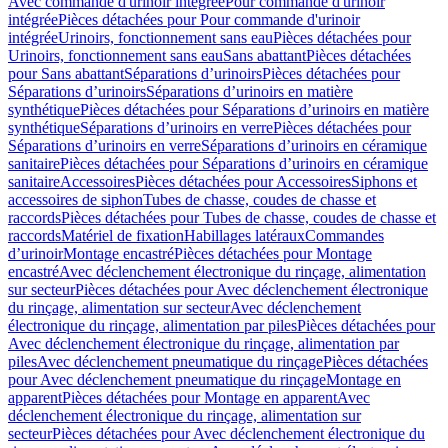
Avec commande d'urinoir intégrée
Pour commande d'urinoir
intégrée
Pièces détachées pour Pour commande d'urinoir
intégrée
Urinoirs, fonctionnement sans eau
Pièces détachées pour
Urinoirs, fonctionnement sans eau
Sans abattant
Pièces détachées
pour Sans abattant
Séparations d’urinoirs
Pièces détachées pour
Séparations d’urinoirs
Séparations d’urinoirs en matière
synthétique
Pièces détachées pour Séparations d’urinoirs en matière
synthétique
Séparations d’urinoirs en verre
Pièces détachées pour
Séparations d’urinoirs en verre
Séparations d’urinoirs en céramique
sanitaire
Pièces détachées pour Séparations d’urinoirs en céramique
sanitaire
Accessoires
Pièces détachées pour Accessoires
Siphons et
accessoires de siphon
Tubes de chasse, coudes de chasse et
raccords
Pièces détachées pour Tubes de chasse, coudes de chasse et
raccords
Matériel de fixation
Habillages latéraux
Commandes
dʼurinoir
Montage encastré
Pièces détachées pour Montage
encastré
Avec déclenchement électronique du rinçage, alimentation
sur secteur
Pièces détachées pour Avec déclenchement électronique
du rinçage, alimentation sur secteur
Avec déclenchement
électronique du rinçage, alimentation par piles
Pièces détachées pour
Avec déclenchement électronique du rinçage, alimentation par
piles
Avec déclenchement pneumatique du rinçage
Pièces détachées
pour Avec déclenchement pneumatique du rinçage
Montage en
apparent
Pièces détachées pour Montage en apparent
Avec
déclenchement électronique du rinçage, alimentation sur
secteur
Pièces détachées pour Avec déclenchement électronique du