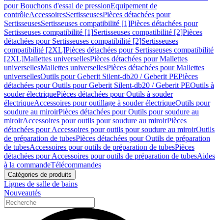
pour Bouchons d'essai de pression
Equipement de
contrôle
Accessoires
Sertisseuses
Pièces détachées pour
Sertisseuses
Sertisseuses compatibilité [1]
Pièces détachées pour
Sertisseuses compatibilité [1]
Sertisseuses compatibilité [2]
Pièces
détachées pour Sertisseuses compatibilité [2]
Sertisseuses
compatibilité [2XL]
Pièces détachées pour Sertisseuses compatibilité
[2XL]
Mallettes universelles
Pièces détachées pour Mallettes
universelles
Mallettes universelles
Pièces détachées pour Mallettes
universelles
Outils pour Geberit Silent-db20 / Geberit PE
Pièces
détachées pour Outils pour Geberit Silent-db20 / Geberit PE
Outils à
souder électrique
Pièces détachées pour Outils à souder
électrique
Accessoires pour outillage à souder électrique
Outils pour
soudure au miroir
Pièces détachées pour Outils pour soudure au
miroir
Accessoires pour outils pour soudure au miroir
Pièces
détachées pour Accessoires pour outils pour soudure au miroir
Outils
de préparation de tubes
Pièces détachées pour Outils de préparation
de tubes
Accessoires pour outils de préparation de tubes
Pièces
détachées pour Accessoires pour outils de préparation de tubes
Aides
à la commande
Télécommandes
Catégories de produits
Lignes de salle de bains
Nouveautés