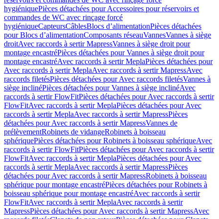
hygiénique
Pièces détachées pour Accessoires pour réservoirs et
commandes de WC avec rinçage forcé
hygiénique
Capteurs
Câbles
Blocs d’alimentation
Pièces détachées
pour Blocs d’alimentation
Composants réseau
Vannes
Vannes à siège
droit
Avec raccords à sertir Mapress
Vannes à siège droit pour
montage encastré
Pièces détachées pour Vannes à siège droit pour
montage encastré
Avec raccords à sertir Mepla
Pièces détachées pour
Avec raccords à sertir Mepla
Avec raccords à sertir Mapress
Avec
raccords filetés
Pièces détachées pour Avec raccords filetés
Vannes à
siège incliné
Pièces détachées pour Vannes à siège incliné
Avec
raccords à sertir FlowFit
Pièces détachées pour Avec raccords à sertir
FlowFit
Avec raccords à sertir Mepla
Pièces détachées pour Avec
raccords à sertir Mepla
Avec raccords à sertir Mapress
Pièces
détachées pour Avec raccords à sertir Mapress
Vannes de
prélèvement
Robinets de vidange
Robinets à boisseau
sphérique
Pièces détachées pour Robinets à boisseau sphérique
Avec
raccords à sertir FlowFit
Pièces détachées pour Avec raccords à sertir
FlowFit
Avec raccords à sertir Mepla
Pièces détachées pour Avec
raccords à sertir Mepla
Avec raccords à sertir Mapress
Pièces
détachées pour Avec raccords à sertir Mapress
Robinets à boisseau
sphérique pour montage encastré
Pièces détachées pour Robinets à
boisseau sphérique pour montage encastré
Avec raccords à sertir
FlowFit
Avec raccords à sertir Mepla
Avec raccords à sertir
Mapress
Pièces détachées pour Avec raccords à sertir Mapress
Avec