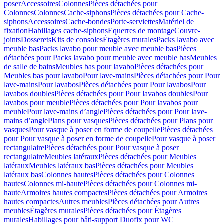
poser
Accessoires
Colonnes
Pièces détachées pour
Colonnes
Colonnes
Cache-siphons
Pièces détachées pour Cache-
siphons
Accessoires
Cache-bondes
Porte-serviettes
Matériel de
fixation
Habillages cache-siphons
Equerres de montage
Couvre-
joints
Dosserets
Kits de consoles
Étagères murales
Packs lavabo avec
meuble bas
Packs lavabo pour meuble avec meuble bas
Pièces
détachées pour Packs lavabo pour meuble avec meuble bas
Meubles
de salle de bains
Meubles bas pour lavabo
Pièces détachées pour
Meubles bas pour lavabo
Pour lave-mains
Pièces détachées pour Pour
lave-mains
Pour lavabos
Pièces détachées pour Pour lavabos
Pour
lavabos doubles
Pièces détachées pour Pour lavabos doubles
Pour
lavabos pour meuble
Pièces détachées pour Pour lavabos pour
meuble
Pour lave-mains d’angle
Pièces détachées pour Pour lave-
mains d’angle
Plans pour vasques
Pièces détachées pour Plans pour
vasques
Pour vasque à poser en forme de coupelle
Pièces détachées
pour Pour vasque à poser en forme de coupelle
Pour vasque à poser
rectangulaire
Pièces détachées pour Pour vasque à poser
rectangulaire
Meubles latéraux
Pièces détachées pour Meubles
latéraux
Meubles latéraux bas
Pièces détachées pour Meubles
latéraux bas
Colonnes hautes
Pièces détachées pour Colonnes
hautes
Colonnes mi-haute
Pièces détachées pour Colonnes mi-
haute
Armoires hautes compactes
Pièces détachées pour Armoires
hautes compactes
Autres meubles
Pièces détachées pour Autres
meubles
Étagères murales
Pièces détachées pour Étagères
murales
Habillages pour bâti-support Duofix pour WC