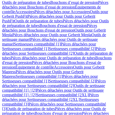
Outils de préparation de tubes
Bouchons d’essai de pression
Pièces
détachées pour Bouchons d’essai de pression
Équipements de
contrôle
Accessoires
Pièces détachées pour Accessoires
Outils pour
Geberit PushFit
Pièces détachées pour Outils pour Geberit
PushFit
Outils de préparation de tubes
Pièces détachées pour Outils
de préparation de tubes
Bouchons d'essai de pression
Pièces
détachées pour Bouchons d'essai de pression
Outils pour Geberit
Mepla
Pièces détachées pour Outils pour Geberit Mepla
Outils de
sertissage manuel
Pièces détachées pour Outils de sertissage
manuel
Sertisseuses compatibilité [1]
Pièces détachées pour
Sertisseuses compatibilité [1]
Sertisseuses compatibilité [2]
Pièces
détachées pour Sertisseuses compatibilité [2]
Outils de préparation de
tubes
Pièces détachées pour Outils de préparation de tubes
Bouchons
d'essai de pression
Pièces détachées pour Bouchons d'essai de
pression
Équipement de contrôle
Accessoires
Outils pour Geberit
Mapress
Pièces détachées pour Outils pour Geberit
Mapress
Sertisseuses compatibilité [1]
Pièces détachées pour
Sertisseuses compatibilité [1]
Sertisseuses compatibilité [2]
Pièces
détachées pour Sertisseuses compatibilité [2]
Outils de sertissage
compatibilité [1] / [2]
Pièces détachées pour Outils de sertissage
compatibilité [1] / [2]
Sertisseuses compatibilité [2XL]
Pièces
détachées pour Sertisseuses compatibilité [2XL]
Sertisseuses
compatibilité [3]
Pièces détachées pour Sertisseuses compatibilité
[3]
Outils de préparation de tubes
Pièces détachées pour Outils de
préparation de tubes
Bouchons d'essai de pression
Pièces détachées