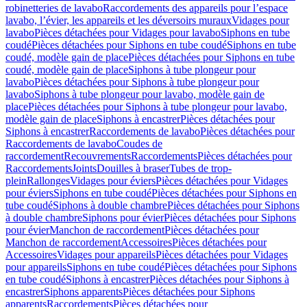
robinetteries de lavabo
Raccordements des appareils pour l’espace
lavabo, l’évier, les appareils et les déversoirs muraux
Vidages pour
lavabo
Pièces détachées pour Vidages pour lavabo
Siphons en tube
coudé
Pièces détachées pour Siphons en tube coudé
Siphons en tube
coudé, modèle gain de place
Pièces détachées pour Siphons en tube
coudé, modèle gain de place
Siphons à tube plongeur pour
lavabo
Pièces détachées pour Siphons à tube plongeur pour
lavabo
Siphons à tube plongeur pour lavabo, modèle gain de
place
Pièces détachées pour Siphons à tube plongeur pour lavabo,
modèle gain de place
Siphons à encastrer
Pièces détachées pour
Siphons à encastrer
Raccordements de lavabo
Pièces détachées pour
Raccordements de lavabo
Coudes de
raccordement
Recouvrements
Raccordements
Pièces détachées pour
Raccordements
Joints
Douilles à braser
Tubes de trop-
plein
Rallonges
Vidages pour éviers
Pièces détachées pour Vidages
pour éviers
Siphons en tube coudé
Pièces détachées pour Siphons en
tube coudé
Siphons à double chambre
Pièces détachées pour Siphons
à double chambre
Siphons pour évier
Pièces détachées pour Siphons
pour évier
Manchon de raccordement
Pièces détachées pour
Manchon de raccordement
Accessoires
Pièces détachées pour
Accessoires
Vidages pour appareils
Pièces détachées pour Vidages
pour appareils
Siphons en tube coudé
Pièces détachées pour Siphons
en tube coudé
Siphons à encastrer
Pièces détachées pour Siphons à
encastrer
Siphons apparents
Pièces détachées pour Siphons
apparents
Raccordements
Pièces détachées pour