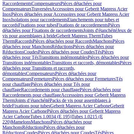
Raccordements
Compensateurs
Pièces détachées pour
Compensateurs
Traversées
Accessoires pour Geberit Mapress Acier
Inox
Pièces détachées pour Accessoires pour Geberit Mapress Acier
Inox
Isolations pour raccordements
Etanchements pour tubes et
raccords
Fixations pour tubes
Fixations de raccordements
Pièces
détachées pour Fixations de raccordements
Joints d'étanchéité
Jeux de
vis pour assemblages à bride
Geberit Mapress Therm
Tubes
Therm
Raccords
Pièces détachées pour Raccords
Manchons
Pièces
détachées pour Manchons
Réductions
Pièces détachées pour
Réductions
Coudes
Pièces détachées pour Coudes
Tés
Pièces
détachées pour Tés
Transitions indémontables
Pièces détachées pour
Transitions indémontables
Transitions et raccords, démontables
Pièces
détachées pour Transitions et raccords,
démontables
Compensateurs
Pièces détachées pour
Compensateurs
Fermetures
Pièces détachées pour Fermetures
Tés
pour chauffage
Pièces détachées pour Tés pour
chauffage
Raccordements pour chauffage
Pièces détachées pour
Raccordements pour chauffage
Accessoires pour Geberit Mapress
Therm
Joints d’étanchéité
Packs de vis pour assemblages à
bride
Fixations pour tubes
Geberit Mapress Acier Carbone
Geberit
Mapress Acier Carbone
Pièces détachées pour Geberit Mapress
Acier Carbone
Tubes 1.0034 (E 195)
Tubes 1.0215 (E
220)
Mamelons
Manchons
Pièces détachées pour
Manchons
Réductions
Pièces détachées pour
Réductions
Coudes
Pièces détachées pour Coudes
Tés
Pièces