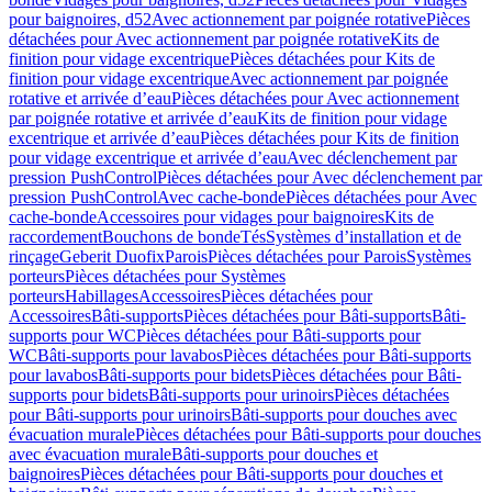
pour baignoires, d52
Avec actionnement par poignée rotative
Pièces
détachées pour Avec actionnement par poignée rotative
Kits de
finition pour vidage excentrique
Pièces détachées pour Kits de
finition pour vidage excentrique
Avec actionnement par poignée
rotative et arrivée d’eau
Pièces détachées pour Avec actionnement
par poignée rotative et arrivée d’eau
Kits de finition pour vidage
excentrique et arrivée d’eau
Pièces détachées pour Kits de finition
pour vidage excentrique et arrivée d’eau
Avec déclenchement par
pression PushControl
Pièces détachées pour Avec déclenchement par
pression PushControl
Avec cache-bonde
Pièces détachées pour Avec
cache-bonde
Accessoires pour vidages pour baignoires
Kits de
raccordement
Bouchons de bonde
Tés
Systèmes d’installation et de
rinçage
Geberit Duofix
Parois
Pièces détachées pour Parois
Systèmes
porteurs
Pièces détachées pour Systèmes
porteurs
Habillages
Accessoires
Pièces détachées pour
Accessoires
Bâti-supports
Pièces détachées pour Bâti-supports
Bâti-
supports pour WC
Pièces détachées pour Bâti-supports pour
WC
Bâti-supports pour lavabos
Pièces détachées pour Bâti-supports
pour lavabos
Bâti-supports pour bidets
Pièces détachées pour Bâti-
supports pour bidets
Bâti-supports pour urinoirs
Pièces détachées
pour Bâti-supports pour urinoirs
Bâti-supports pour douches avec
évacuation murale
Pièces détachées pour Bâti-supports pour douches
avec évacuation murale
Bâti-supports pour douches et
baignoires
Pièces détachées pour Bâti-supports pour douches et