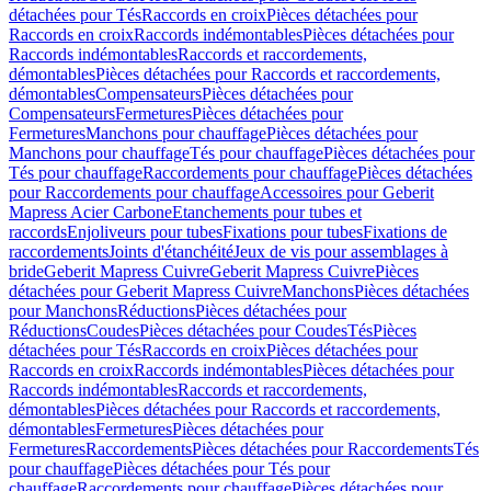
détachées pour Tés
Raccords en croix
Pièces détachées pour
Raccords en croix
Raccords indémontables
Pièces détachées pour
Raccords indémontables
Raccords et raccordements,
démontables
Pièces détachées pour Raccords et raccordements,
démontables
Compensateurs
Pièces détachées pour
Compensateurs
Fermetures
Pièces détachées pour
Fermetures
Manchons pour chauffage
Pièces détachées pour
Manchons pour chauffage
Tés pour chauffage
Pièces détachées pour
Tés pour chauffage
Raccordements pour chauffage
Pièces détachées
pour Raccordements pour chauffage
Accessoires pour Geberit
Mapress Acier Carbone
Etanchements pour tubes et
raccords
Enjoliveurs pour tubes
Fixations pour tubes
Fixations de
raccordements
Joints d'étanchéité
Jeux de vis pour assemblages à
bride
Geberit Mapress Cuivre
Geberit Mapress Cuivre
Pièces
détachées pour Geberit Mapress Cuivre
Manchons
Pièces détachées
pour Manchons
Réductions
Pièces détachées pour
Réductions
Coudes
Pièces détachées pour Coudes
Tés
Pièces
détachées pour Tés
Raccords en croix
Pièces détachées pour
Raccords en croix
Raccords indémontables
Pièces détachées pour
Raccords indémontables
Raccords et raccordements,
démontables
Pièces détachées pour Raccords et raccordements,
démontables
Fermetures
Pièces détachées pour
Fermetures
Raccordements
Pièces détachées pour Raccordements
Tés
pour chauffage
Pièces détachées pour Tés pour
chauffage
Raccordements pour chauffage
Pièces détachées pour