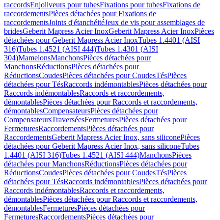
raccords
Enjoliveurs pour tubes
Fixations pour tubes
Fixations de
raccordements
Pièces détachées pour Fixations de
raccordements
Joints d'étanchéité
Jeux de vis pour assemblages de
brides
Geberit Mapress Acier Inox
Geberit Mapress Acier Inox
Pièces
détachées pour Geberit Mapress Acier Inox
Tubes 1.4401 (AISI
316)
Tubes 1.4521 (AISI 444)
Tubes 1.4301 (AISI
304)
Mamelons
Manchons
Pièces détachées pour
Manchons
Réductions
Pièces détachées pour
Réductions
Coudes
Pièces détachées pour Coudes
Tés
Pièces
détachées pour Tés
Raccords indémontables
Pièces détachées pour
Raccords indémontables
Raccords et raccordements,
démontables
Pièces détachées pour Raccords et raccordements,
démontables
Compensateurs
Pièces détachées pour
Compensateurs
Traversées
Fermetures
Pièces détachées pour
Fermetures
Raccordements
Pièces détachées pour
Raccordements
Geberit Mapress Acier Inox, sans silicone
Pièces
détachées pour Geberit Mapress Acier Inox, sans silicone
Tubes
1.4401 (AISI 316)
Tubes 1.4521 (AISI 444)
Manchons
Pièces
détachées pour Manchons
Réductions
Pièces détachées pour
Réductions
Coudes
Pièces détachées pour Coudes
Tés
Pièces
détachées pour Tés
Raccords indémontables
Pièces détachées pour
Raccords indémontables
Raccords et raccordements,
démontables
Pièces détachées pour Raccords et raccordements,
démontables
Fermetures
Pièces détachées pour
Fermetures
Raccordements
Pièces détachées pour