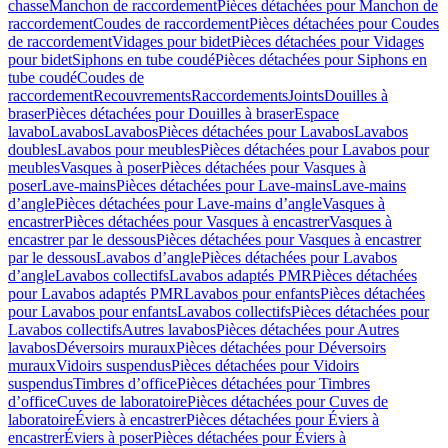
chasse
Manchon de raccordement
Pièces détachées pour Manchon de
raccordement
Coudes de raccordement
Pièces détachées pour Coudes
de raccordement
Vidages pour bidet
Pièces détachées pour Vidages
pour bidet
Siphons en tube coudé
Pièces détachées pour Siphons en
tube coudé
Coudes de
raccordement
Recouvrements
Raccordements
Joints
Douilles à
braser
Pièces détachées pour Douilles à braser
Espace
lavabo
Lavabos
Lavabos
Pièces détachées pour Lavabos
Lavabos
doubles
Lavabos pour meubles
Pièces détachées pour Lavabos pour
meubles
Vasques à poser
Pièces détachées pour Vasques à
poser
Lave-mains
Pièces détachées pour Lave-mains
Lave-mains
d’angle
Pièces détachées pour Lave-mains d’angle
Vasques à
encastrer
Pièces détachées pour Vasques à encastrer
Vasques à
encastrer par le dessous
Pièces détachées pour Vasques à encastrer
par le dessous
Lavabos d’angle
Pièces détachées pour Lavabos
d’angle
Lavabos collectifs
Lavabos adaptés PMR
Pièces détachées
pour Lavabos adaptés PMR
Lavabos pour enfants
Pièces détachées
pour Lavabos pour enfants
Lavabos collectifs
Pièces détachées pour
Lavabos collectifs
Autres lavabos
Pièces détachées pour Autres
lavabos
Déversoirs muraux
Pièces détachées pour Déversoirs
muraux
Vidoirs suspendus
Pièces détachées pour Vidoirs
suspendus
Timbres dʼoffice
Pièces détachées pour Timbres
dʼoffice
Cuves de laboratoire
Pièces détachées pour Cuves de
laboratoire
Éviers à encastrer
Pièces détachées pour Éviers à
encastrer
Éviers à poser
Pièces détachées pour Éviers à