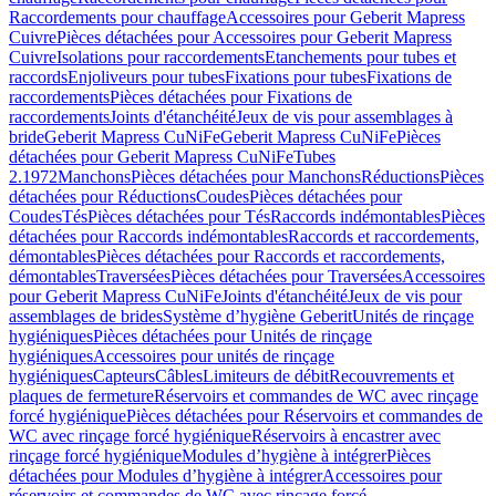
Raccordements pour chauffage
Accessoires pour Geberit Mapress
Cuivre
Pièces détachées pour Accessoires pour Geberit Mapress
Cuivre
Isolations pour raccordements
Etanchements pour tubes et
raccords
Enjoliveurs pour tubes
Fixations pour tubes
Fixations de
raccordements
Pièces détachées pour Fixations de
raccordements
Joints d'étanchéité
Jeux de vis pour assemblages à
bride
Geberit Mapress CuNiFe
Geberit Mapress CuNiFe
Pièces
détachées pour Geberit Mapress CuNiFe
Tubes
2.1972
Manchons
Pièces détachées pour Manchons
Réductions
Pièces
détachées pour Réductions
Coudes
Pièces détachées pour
Coudes
Tés
Pièces détachées pour Tés
Raccords indémontables
Pièces
détachées pour Raccords indémontables
Raccords et raccordements,
démontables
Pièces détachées pour Raccords et raccordements,
démontables
Traversées
Pièces détachées pour Traversées
Accessoires
pour Geberit Mapress CuNiFe
Joints d'étanchéité
Jeux de vis pour
assemblages de brides
Système d’hygiène Geberit
Unités de rinçage
hygiéniques
Pièces détachées pour Unités de rinçage
hygiéniques
Accessoires pour unités de rinçage
hygiéniques
Capteurs
Câbles
Limiteurs de débit
Recouvrements et
plaques de fermeture
Réservoirs et commandes de WC avec rinçage
forcé hygiénique
Pièces détachées pour Réservoirs et commandes de
WC avec rinçage forcé hygiénique
Réservoirs à encastrer avec
rinçage forcé hygiénique
Modules d’hygiène à intégrer
Pièces
détachées pour Modules d’hygiène à intégrer
Accessoires pour
réservoirs et commandes de WC avec rinçage forcé