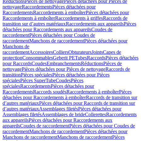
Réductions
Pièces de nettoyage
Pièces détachées pour Pièces de
nettoyage
Raccordements
Pièces détachées pour
Raccordements
Raccordements à emboîter
Pièces détachées pour
Raccordements à emboîter
Raccordements à griffes
Raccords de
transition sur d’autres matériaux
Raccordements aux appareils
Pièces
détachées pour Raccordements aux appareils
Coudes de
raccordement
Pièces détachées pour Coudes de
raccordement
Manchons de raccordement
Pièces détachées pour
Manchons de
raccordement
Accessoires
Colliers
Obturateurs
Joints
Capes de
protection
Consommables
Geberit PE
Tubes
Raccords
Pièces détachées
pour Raccords
Coudes
Embranchements
Réductions
Pièces de
nettoyage
Pièces détachées pour Pièces de nettoyage
Raccords de
transition
Pièces spéciales
Pièces détachées pour Pièces
spéciales
Pièces SuperTube
Coudes
Pièces
spéciales
Raccordements
Pièces détachées pour
Raccordements
Raccords soudés
Raccordements à emboîter
Pièces
détachées pour Raccordements à emboîter
Raccords de transition sur
d’autres matériaux
Pièces détachées pour Raccords de transition sur
d’autres matériaux
Assemblages filetés
Pièces détachées pour
Assemblages filetés
Assemblages de bride
Collerettes
Raccordements
aux appareils
Pièces détachées pour Raccordements aux
appareils
Coudes de raccordement
Pièces détachées pour Coudes de
raccordement
Manchons de raccordement
Pièces détachées pour
Manchons de raccordement
Manchons de raccordement
Pièces