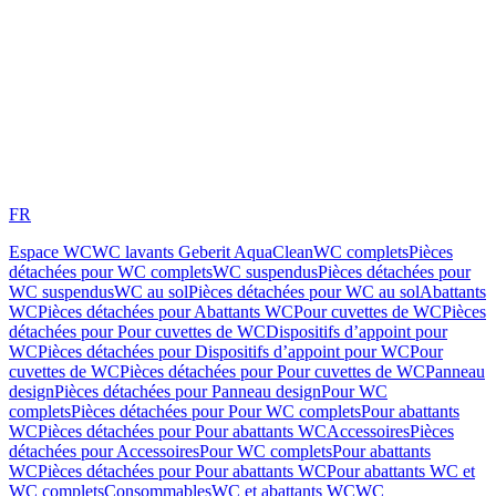
FR
Espace WC
WC lavants Geberit AquaClean
WC complets
Pièces
détachées pour WC complets
WC suspendus
Pièces détachées pour
WC suspendus
WC au sol
Pièces détachées pour WC au sol
Abattants
WC
Pièces détachées pour Abattants WC
Pour cuvettes de WC
Pièces
détachées pour Pour cuvettes de WC
Dispositifs d’appoint pour
WC
Pièces détachées pour Dispositifs d’appoint pour WC
Pour
cuvettes de WC
Pièces détachées pour Pour cuvettes de WC
Panneau
design
Pièces détachées pour Panneau design
Pour WC
complets
Pièces détachées pour Pour WC complets
Pour abattants
WC
Pièces détachées pour Pour abattants WC
Accessoires
Pièces
détachées pour Accessoires
Pour WC complets
Pour abattants
WC
Pièces détachées pour Pour abattants WC
Pour abattants WC et
WC complets
Consommables
WC et abattants WC
WC