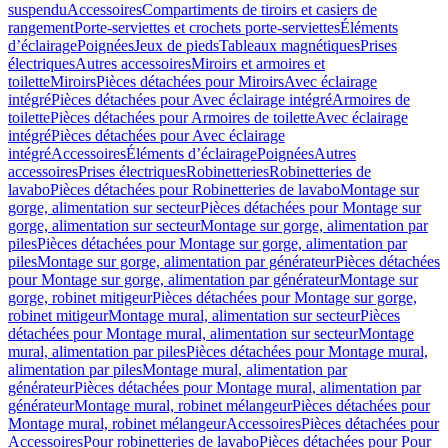
suspendu
Accessoires
Compartiments de tiroirs et casiers de
rangement
Porte-serviettes et crochets porte-serviettes
Éléments
d’éclairage
Poignées
Jeux de pieds
Tableaux magnétiques
Prises
électriques
Autres accessoires
Miroirs et armoires et
toilette
Miroirs
Pièces détachées pour Miroirs
Avec éclairage
intégré
Pièces détachées pour Avec éclairage intégré
Armoires de
toilette
Pièces détachées pour Armoires de toilette
Avec éclairage
intégré
Pièces détachées pour Avec éclairage
intégré
Accessoires
Éléments d’éclairage
Poignées
Autres
accessoires
Prises électriques
Robinetteries
Robinetteries de
lavabo
Pièces détachées pour Robinetteries de lavabo
Montage sur
gorge, alimentation sur secteur
Pièces détachées pour Montage sur
gorge, alimentation sur secteur
Montage sur gorge, alimentation par
piles
Pièces détachées pour Montage sur gorge, alimentation par
piles
Montage sur gorge, alimentation par générateur
Pièces détachées
pour Montage sur gorge, alimentation par générateur
Montage sur
gorge, robinet mitigeur
Pièces détachées pour Montage sur gorge,
robinet mitigeur
Montage mural, alimentation sur secteur
Pièces
détachées pour Montage mural, alimentation sur secteur
Montage
mural, alimentation par piles
Pièces détachées pour Montage mural,
alimentation par piles
Montage mural, alimentation par
générateur
Pièces détachées pour Montage mural, alimentation par
générateur
Montage mural, robinet mélangeur
Pièces détachées pour
Montage mural, robinet mélangeur
Accessoires
Pièces détachées pour
Accessoires
Pour robinetteries de lavabo
Pièces détachées pour Pour