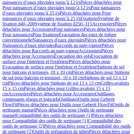
naissances d’eaux pluviales jusqu’à 12 l/s
Pièces détachées pour
Pour naissances d’eaux pluviales jusqu’à 12 l/s
Pour naissances
d’eaux pluviales jusqu’à 25 l/s
Pièces détachées pour Pour
naissances d’eaux pluviales jusqu’à 25 l/s
Fixations
Système de
fixation d40–200
Système de fixation d250–315
Accessoires
Pièces
détachées pour Accessoires
Pour naissances
Pièces détachées pour
Pour naissances
Pour fixations
Évacuation des eaux de toiture
conventionnelle
Naissances d'eaux pluviales
Pièces détachées pour
Naissances d'eaux pluviales
Raccords au pare-vapeur
Pièces
détachées pour Raccords au pare-vapeur
Accessoires
Pièces
détachées pour Accessoires
Évacuation des sols
Evacuation de
surface pour l'intérieur et l'extérieur
Pièces détachées pour
Evacuation de surface pour l'intérieur et l'extérieur
Siphons de sol
pour balcons et terrasses, 10 x 10 cm
Pièces détachées pour Siphons
de sol pour balcons et terrasses, 10 x 10 cm
Siphons de sol 13 x 13
cm
Pièces détachées pour Siphons de sol 13 x 13 cm
Grilles-avaloirs
15 x 15 cm
Pièces détachées pour Grilles-avaloirs 15 x 15
cm
Accessoires
Pièces détachées pour Accessoires
Outillages,
composants réseau et logiciels
Outillages
Outils pour Geberit
FlowFit
Pièces détachées pour Outils pour Geberit FlowFit
Outils de
sertissage manuel
Pièces détachées pour Outils de sertissage
manuel
Compatibilité des outils de sertissage [1]
Pièces détachées
pour Compatibilité des outils de sertissage [1]
Compatibilité des
outils de sertissage [2]
Pièces détachées pour Compatibilité des outils
de sertissage [2]
Outils de préparation de tubes
Pièces détachées pour