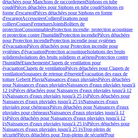
détachées pour Manchons de raccordement
Siphons en tube
coudé
Pièces détachées pour Siphons en tube coudé
Siphons en
forme d'escargot
Pièces détachées pour Siphons en forme
d'escargot
Accessoires
Colliers
Fixations pour
colliers
Coques
Fermetures
Joints
Boîtiers de
protection
Consommables
Protection incendie, protection acoustique
et protection contre l'humidité
Protection incendie
Pièces détachées
pour Protection incendie
Protection incendie pour systèmes
d'évacuation
Pièces détachées pour Protection incendie pour
systèmes d'évacuation
Protection acoustique
Isolations des bruits
solidiens
Isolations des bruits solidiens et aériens
Protection contre
l'humidité
Etanchements
Clapets de ventilation pour
évacuation
Clapets de ventilation
Pièces détachées pour Clapets de
ventilation
Soupapes de retenue d'énergie
Évacuation des eaux de
toiture Geberit Pluvia
Naissances d'eaux pluviales
Pièces détachées
pour Naissances d'eaux pluviales
Naissances d'eaux pluviales jusqu'à
12 l/s
Pièces détachées pour Naissances d'eaux pluviales jusqu'à 12
l/s
Naissances d'eaux pluviales jusqu'à 25 l/s
Pièces détachées pour
Naissances d'eaux pluviales jusqu'à 25 l/s
Naissances d'eaux
pluviales pour chéneaux
Pièces détachées pour Naissances d'eaux
pluviales pour chéneaux
Naissances d'eaux pluviales jusqu'à 12
l/s
Pièces détachées pour Naissances d'eaux pluviales jusqu'à 12
l/s
Naissances d'eaux pluviales jusqu'à 25 l/s
Pièces détachées pour
Naissances d'eaux pluviales jusqu'à 25 l/s
Trop-pleins de
sécurité
Pièces détachées pour Trop-pleins de sécurité
Pour