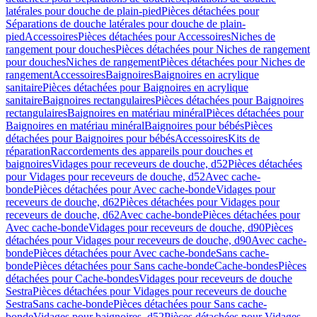
latérales pour douche de plain-pied
Pièces détachées pour
Séparations de douche latérales pour douche de plain-
pied
Accessoires
Pièces détachées pour Accessoires
Niches de
rangement pour douches
Pièces détachées pour Niches de rangement
pour douches
Niches de rangement
Pièces détachées pour Niches de
rangement
Accessoires
Baignoires
Baignoires en acrylique
sanitaire
Pièces détachées pour Baignoires en acrylique
sanitaire
Baignoires rectangulaires
Pièces détachées pour Baignoires
rectangulaires
Baignoires en matériau minéral
Pièces détachées pour
Baignoires en matériau minéral
Baignoires pour bébés
Pièces
détachées pour Baignoires pour bébés
Accessoires
Kits de
réparation
Raccordements des appareils pour douches et
baignoires
Vidages pour receveurs de douche, d52
Pièces détachées
pour Vidages pour receveurs de douche, d52
Avec cache-
bonde
Pièces détachées pour Avec cache-bonde
Vidages pour
receveurs de douche, d62
Pièces détachées pour Vidages pour
receveurs de douche, d62
Avec cache-bonde
Pièces détachées pour
Avec cache-bonde
Vidages pour receveurs de douche, d90
Pièces
détachées pour Vidages pour receveurs de douche, d90
Avec cache-
bonde
Pièces détachées pour Avec cache-bonde
Sans cache-
bonde
Pièces détachées pour Sans cache-bonde
Cache-bondes
Pièces
détachées pour Cache-bondes
Vidages pour receveurs de douche
Sestra
Pièces détachées pour Vidages pour receveurs de douche
Sestra
Sans cache-bonde
Pièces détachées pour Sans cache-
bonde
Vidages pour baignoires, d52
Pièces détachées pour Vidages