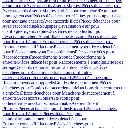
raccords filetés
Clapets de non retour
Pièces détachées pour Clapets
de non retour
Avec raccords à sertir Mapress
Pièces détachées pour
Avec raccords à sertir Mapress
Unités pour compteur d'eau pour
montage encastré
Pièces détachées pour Unités pour compteur d'eau
pour montage encastré
Avec raccords filetés
Pièces détachées pour
Avec raccords filetés
Soupapes d'évacuation d'air pour
chauffage
Purgeurs rapides
Systèmes de canalisation pour
l’évacuation
Geberit Silent-db20
Tubes
Raccords
Pièces détachées
pour Raccords
Coudes
Embranchements
Pièces détachées pour
Embranchements
Réductions
Pièces de nettoyage
Pièces détachées
pour Pièces de nettoyage
Raccordements
Pièces détachées pour
Raccordements
Raccordements à souder
Raccordements à
emboîter
Pièces détachées pour Raccordements à emboîter
Brides de
serrage
Raccords de transition sur d’autres matériaux
Pièces
détachées pour Raccords de transition sur d’autres
matériaux
Raccordements aux appareils
Pièces détachées pour
Raccordements aux appareils
Coudes de raccordement
Pièces
détachées pour Coudes de raccordement
Manchons de raccordement
à emboîter
Pièces détachées pour Manchons de raccordement à
emboîter
Accessoires
Colliers
Fixations pour
colliers
Fermetures
Joints
Consommables
Geberit Silent-
PP
Tubes
Pièces détachées pour Tubes
Raccords
Pièces détachées
pour Raccords
Coudes
Pièces détachées pour
Coudes
Embranchements
Pièces détachées pour
Embranchements
Réductions
Pièces détachées pour