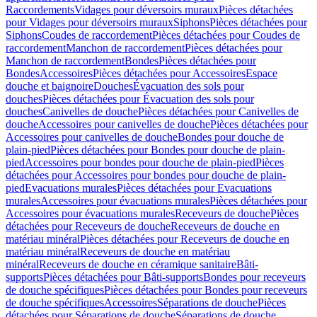
Raccordements
Vidages pour déversoirs muraux
Pièces détachées
pour Vidages pour déversoirs muraux
Siphons
Pièces détachées pour
Siphons
Coudes de raccordement
Pièces détachées pour Coudes de
raccordement
Manchon de raccordement
Pièces détachées pour
Manchon de raccordement
Bondes
Pièces détachées pour
Bondes
Accessoires
Pièces détachées pour Accessoires
Espace
douche et baignoire
Douches
Évacuation des sols pour
douches
Pièces détachées pour Évacuation des sols pour
douches
Canivelles de douche
Pièces détachées pour Canivelles de
douche
Accessoires pour canivelles de douche
Pièces détachées pour
Accessoires pour canivelles de douche
Bondes pour douche de
plain-pied
Pièces détachées pour Bondes pour douche de plain-
pied
Accessoires pour bondes pour douche de plain-pied
Pièces
détachées pour Accessoires pour bondes pour douche de plain-
pied
Evacuations murales
Pièces détachées pour Evacuations
murales
Accessoires pour évacuations murales
Pièces détachées pour
Accessoires pour évacuations murales
Receveurs de douche
Pièces
détachées pour Receveurs de douche
Receveurs de douche en
matériau minéral
Pièces détachées pour Receveurs de douche en
matériau minéral
Receveurs de douche en matériau
minéral
Receveurs de douche en céramique sanitaire
Bâti-
supports
Pièces détachées pour Bâti-supports
Bondes pour receveurs
de douche spécifiques
Pièces détachées pour Bondes pour receveurs
de douche spécifiques
Accessoires
Séparations de douche
Pièces
détachées pour Séparations de douche
Séparations de douche