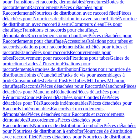
pour Transitions et raccords, démontables
Fermetures
Boîtes de
raccordement
Raccordements
Pièces détachées pour
Raccordements
Nourrices de distribution avec raccord fileté
Pièces
détachées pour Nourrices de distribution avec raccord fileté
Nourrice
de distribution avec raccord à sertir
Compteurs d'eau
Tés pour
chauffage
Transitions et raccords pour chauffage,
démontables
Raccordements pour chauffage
Pièces détachées pour
Raccordements pour chauffage
Accessoires
Isolations pour tubes et
raccords
Isolations pour raccordements
Étanchéités pour tubes et
raccords
Étanchéités pour raccords
Recouvrements pour
tubes
Recouvrement pour raccords
Fixations pour tubes
Gaines de
protection et aides à l'insertion
Fixations pour
raccordements
Armoires de distribution
Fixations pour nourrice de
distribution
Joints d’étanchéité
Packs de vis pour assemblages à
bride
Consommables
Geberit PushFit
Tubes ML
Tubes ML pour
chauffage
Raccords
Pièces détachées pour Raccords
Manchons
Pièces
détachées pour Manchons
Réductions
Pièces détachées pour
Réductions
Coudes
Pièces détachées pour Coudes
Tés
Pièces
détachées pour Tés
Raccords indémontables
Pièces détachées pour
Raccords indémontables
Raccords et raccordements,
démontables
Pièces détachées pour Raccords et raccordements,
démontables
Raccordements
Pièces détachées pour
Raccordements
Nourrices de distribution à emboîter
Pièces détachées
pour Nourrices de distribution à emboîter
Nourrices de distribution
avec raccord fileté
Pièces détachées pour Nourrices de distribution