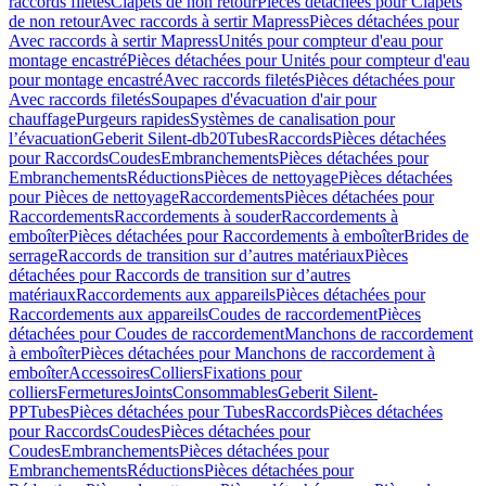
raccords filetés
Clapets de non retour
Pièces détachées pour Clapets
de non retour
Avec raccords à sertir Mapress
Pièces détachées pour
Avec raccords à sertir Mapress
Unités pour compteur d'eau pour
montage encastré
Pièces détachées pour Unités pour compteur d'eau
pour montage encastré
Avec raccords filetés
Pièces détachées pour
Avec raccords filetés
Soupapes d'évacuation d'air pour
chauffage
Purgeurs rapides
Systèmes de canalisation pour
l’évacuation
Geberit Silent-db20
Tubes
Raccords
Pièces détachées
pour Raccords
Coudes
Embranchements
Pièces détachées pour
Embranchements
Réductions
Pièces de nettoyage
Pièces détachées
pour Pièces de nettoyage
Raccordements
Pièces détachées pour
Raccordements
Raccordements à souder
Raccordements à
emboîter
Pièces détachées pour Raccordements à emboîter
Brides de
serrage
Raccords de transition sur d’autres matériaux
Pièces
détachées pour Raccords de transition sur d’autres
matériaux
Raccordements aux appareils
Pièces détachées pour
Raccordements aux appareils
Coudes de raccordement
Pièces
détachées pour Coudes de raccordement
Manchons de raccordement
à emboîter
Pièces détachées pour Manchons de raccordement à
emboîter
Accessoires
Colliers
Fixations pour
colliers
Fermetures
Joints
Consommables
Geberit Silent-
PP
Tubes
Pièces détachées pour Tubes
Raccords
Pièces détachées
pour Raccords
Coudes
Pièces détachées pour
Coudes
Embranchements
Pièces détachées pour
Embranchements
Réductions
Pièces détachées pour