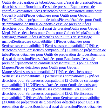
Outils de préparation de tubes
Bouchons d’essai de pression
Pièces
détachées pour Bouchons d’essai de pression
Équipements de
contrôle
Accessoires
Pièces détachées pour Accessoires
Outils pour
Geberit PushFit
Pièces détachées pour Outils pour Geberit
PushFit
Outils de préparation de tubes
Pièces détachées pour Outils
de préparation de tubes
Bouchons d'essai de pression
Pièces
détachées pour Bouchons d'essai de pression
Outils pour Geberit
Mepla
Pièces détachées pour Outils pour Geberit Mepla
Outils de
sertissage manuel
Pièces détachées pour Outils de sertissage
manuel
Sertisseuses compatibilité [1]
Pièces détachées pour
Sertisseuses compatibilité [1]
Sertisseuses compatibilité [2]
Pièces
détachées pour Sertisseuses compatibilité [2]
Outils de préparation de
tubes
Pièces détachées pour Outils de préparation de tubes
Bouchons
d'essai de pression
Pièces détachées pour Bouchons d'essai de
pression
Équipement de contrôle
Accessoires
Outils pour Geberit
Mapress
Pièces détachées pour Outils pour Geberit
Mapress
Sertisseuses compatibilité [1]
Pièces détachées pour
Sertisseuses compatibilité [1]
Sertisseuses compatibilité [2]
Pièces
détachées pour Sertisseuses compatibilité [2]
Outils de sertissage
compatibilité [1] / [2]
Pièces détachées pour Outils de sertissage
compatibilité [1] / [2]
Sertisseuses compatibilité [2XL]
Pièces
détachées pour Sertisseuses compatibilité [2XL]
Sertisseuses
compatibilité [3]
Pièces détachées pour Sertisseuses compatibilité
[3]
Outils de préparation de tubes
Pièces détachées pour Outils de
préparation de tubes
Bouchons d'essai de pression
Pièces détachées