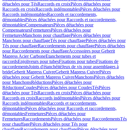
détachées pour Tés
Raccords en croix
Pièces détachées pour
Raccords en croix
Raccords indémontables
Pièces détachées pour
Raccords indémontables
Raccords et raccordements,
démontables
Pièces détachées pour Raccords et raccordements,
démontables
Compensateurs
Pièces détachées pour
Compensateurs
Fermetures
Pièces détachées pour
Fermetures
Manchons pour chauffage
Pièces détachées pour
Manchons pour chauffage
Tés pour chauffage
Pièces détachées pour
Tés pour chauffage
Raccordements pour chauffage
Pièces détachées
pour Raccordements pour chauffage
Accessoires pour Geberit
Mapress Acier Carbone
Etanchements pour tubes et
raccords
Enjoliveurs pour tubes
Fixations pour tubes
Fixations de
raccordements
Joints d'étanchéité
Jeux de vis pour assemblages à
bride
Geberit Mapress Cuivre
Geberit Mapress Cuivre
Pièces
détachées pour Geberit Mapress Cuivre
Manchons
Pièces détachées
pour Manchons
Réductions
Pièces détachées pour
Réductions
Coudes
Pièces détachées pour Coudes
Tés
Pièces
détachées pour Tés
Raccords en croix
Pièces détachées pour
Raccords en croix
Raccords indémontables
Pièces détachées pour
Raccords indémontables
Raccords et raccordements,
démontables
Pièces détachées pour Raccords et raccordements,
démontables
Fermetures
Pièces détachées pour
Fermetures
Raccordements
Pièces détachées pour Raccordements
Tés
pour chauffage
Pièces détachées pour Tés pour
chauffage
Raccordements pour chauffage
Pièces détachées pour