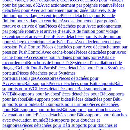
pour baignoires, d52
Avec actionnement par poignée rotative
Pièces
détachées pour Avec actionnement par poignée rotative
Kits de
finition pour vidage excentrique
Pièces détachées pour Kits de
finition pour vidage excentrique
Avec actionnement par poignée
rotative et arrivée d’eau
Pièces détachées pour Avec actionnement
par poignée rotative et arrivée d’eau
Kits de finition pour vidage
excentrique et arrivée d’eau
Pièces détachées pour Kits de finition
pour vidage excentrique et arrivée d’eau
Avec déclenchement par
pression PushControl
Pièces détachées pour Avec déclenchement par
pression PushControl
Avec cache-bonde
Pièces détachées pour Avec
cache-bonde
Accessoires pour vidages pour baignoires
Kits de
raccordement
Bouchons de bonde
Tés
Systèmes d’installation et de
rinçage
Geberit Duofix
Parois
Pièces détachées pour Parois
Systèmes
porteurs
Pièces détachées pour Systèmes
porteurs
Habillages
Accessoires
Pièces détachées pour
Accessoires
Bâti-supports
Pièces détachées pour Bâti-supports
Bâti-
supports pour WC
Pièces détachées pour Bâti-supports pour
WC
Bâti-supports pour lavabos
Pièces détachées pour Bâti-supports
pour lavabos
Bâti-supports pour bidets
Pièces détachées pour Bâti-
supports pour bidets
Bâti-supports pour urinoirs
Pièces détachées
pour Bâti-supports pour urinoirs
Bâti-supports pour douches avec
évacuation murale
Pièces détachées pour Bâti-supports pour douches
avec évacuation murale
Bâti-supports pour douches et
baignoires
Pièces détachées pour Bâti-supports pour douches et