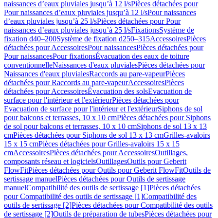
naissances d’eaux pluviales jusqu’à 12 l/s
Pièces détachées pour
Pour naissances d’eaux pluviales jusqu’à 12 l/s
Pour naissances
d’eaux pluviales jusqu’à 25 l/s
Pièces détachées pour Pour
naissances d’eaux pluviales jusqu’à 25 l/s
Fixations
Système de
fixation d40–200
Système de fixation d250–315
Accessoires
Pièces
détachées pour Accessoires
Pour naissances
Pièces détachées pour
Pour naissances
Pour fixations
Évacuation des eaux de toiture
conventionnelle
Naissances d'eaux pluviales
Pièces détachées pour
Naissances d'eaux pluviales
Raccords au pare-vapeur
Pièces
détachées pour Raccords au pare-vapeur
Accessoires
Pièces
détachées pour Accessoires
Évacuation des sols
Evacuation de
surface pour l'intérieur et l'extérieur
Pièces détachées pour
Evacuation de surface pour l'intérieur et l'extérieur
Siphons de sol
pour balcons et terrasses, 10 x 10 cm
Pièces détachées pour Siphons
de sol pour balcons et terrasses, 10 x 10 cm
Siphons de sol 13 x 13
cm
Pièces détachées pour Siphons de sol 13 x 13 cm
Grilles-avaloirs
15 x 15 cm
Pièces détachées pour Grilles-avaloirs 15 x 15
cm
Accessoires
Pièces détachées pour Accessoires
Outillages,
composants réseau et logiciels
Outillages
Outils pour Geberit
FlowFit
Pièces détachées pour Outils pour Geberit FlowFit
Outils de
sertissage manuel
Pièces détachées pour Outils de sertissage
manuel
Compatibilité des outils de sertissage [1]
Pièces détachées
pour Compatibilité des outils de sertissage [1]
Compatibilité des
outils de sertissage [2]
Pièces détachées pour Compatibilité des outils
de sertissage [2]
Outils de préparation de tubes
Pièces détachées pour