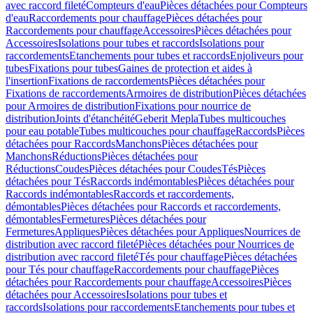
avec raccord fileté
Compteurs d'eau
Pièces détachées pour Compteurs
d'eau
Raccordements pour chauffage
Pièces détachées pour
Raccordements pour chauffage
Accessoires
Pièces détachées pour
Accessoires
Isolations pour tubes et raccords
Isolations pour
raccordements
Etanchements pour tubes et raccords
Enjoliveurs pour
tubes
Fixations pour tubes
Gaines de protection et aides à
l'insertion
Fixations de raccordements
Pièces détachées pour
Fixations de raccordements
Armoires de distribution
Pièces détachées
pour Armoires de distribution
Fixations pour nourrice de
distribution
Joints d'étanchéité
Geberit Mepla
Tubes multicouches
pour eau potable
Tubes multicouches pour chauffage
Raccords
Pièces
détachées pour Raccords
Manchons
Pièces détachées pour
Manchons
Réductions
Pièces détachées pour
Réductions
Coudes
Pièces détachées pour Coudes
Tés
Pièces
détachées pour Tés
Raccords indémontables
Pièces détachées pour
Raccords indémontables
Raccords et raccordements,
démontables
Pièces détachées pour Raccords et raccordements,
démontables
Fermetures
Pièces détachées pour
Fermetures
Appliques
Pièces détachées pour Appliques
Nourrices de
distribution avec raccord fileté
Pièces détachées pour Nourrices de
distribution avec raccord fileté
Tés pour chauffage
Pièces détachées
pour Tés pour chauffage
Raccordements pour chauffage
Pièces
détachées pour Raccordements pour chauffage
Accessoires
Pièces
détachées pour Accessoires
Isolations pour tubes et
raccords
Isolations pour raccordements
Etanchements pour tubes et