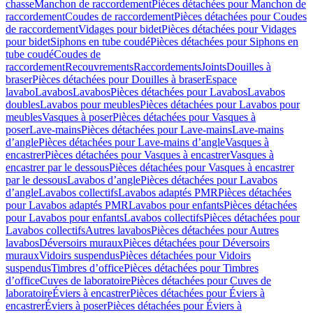
chasse
Manchon de raccordement
Pièces détachées pour Manchon de
raccordement
Coudes de raccordement
Pièces détachées pour Coudes
de raccordement
Vidages pour bidet
Pièces détachées pour Vidages
pour bidet
Siphons en tube coudé
Pièces détachées pour Siphons en
tube coudé
Coudes de
raccordement
Recouvrements
Raccordements
Joints
Douilles à
braser
Pièces détachées pour Douilles à braser
Espace
lavabo
Lavabos
Lavabos
Pièces détachées pour Lavabos
Lavabos
doubles
Lavabos pour meubles
Pièces détachées pour Lavabos pour
meubles
Vasques à poser
Pièces détachées pour Vasques à
poser
Lave-mains
Pièces détachées pour Lave-mains
Lave-mains
d’angle
Pièces détachées pour Lave-mains d’angle
Vasques à
encastrer
Pièces détachées pour Vasques à encastrer
Vasques à
encastrer par le dessous
Pièces détachées pour Vasques à encastrer
par le dessous
Lavabos d’angle
Pièces détachées pour Lavabos
d’angle
Lavabos collectifs
Lavabos adaptés PMR
Pièces détachées
pour Lavabos adaptés PMR
Lavabos pour enfants
Pièces détachées
pour Lavabos pour enfants
Lavabos collectifs
Pièces détachées pour
Lavabos collectifs
Autres lavabos
Pièces détachées pour Autres
lavabos
Déversoirs muraux
Pièces détachées pour Déversoirs
muraux
Vidoirs suspendus
Pièces détachées pour Vidoirs
suspendus
Timbres dʼoffice
Pièces détachées pour Timbres
dʼoffice
Cuves de laboratoire
Pièces détachées pour Cuves de
laboratoire
Éviers à encastrer
Pièces détachées pour Éviers à
encastrer
Éviers à poser
Pièces détachées pour Éviers à