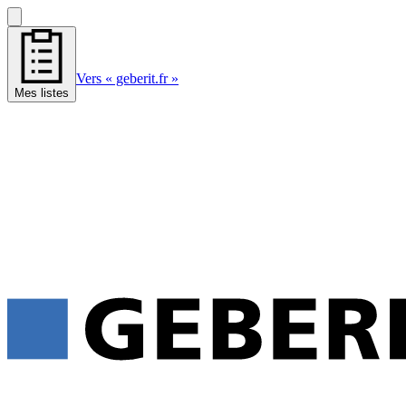
Vers « geberit.fr »
Mes listes