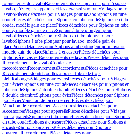
robinetteries de lavabo
Raccordements des appareils pour l’espace
lavabo, l’évier, les appareils et les déversoirs muraux
Vidages pour
lavabo
Pièces détachées pour Vidages pour lavabo
Siphons en tube
coudé
Pièces détachées pour Siphons en tube coudé
Siphons en tube
coudé, modèle gain de place
Pièces détachées pour Siphons en tube
coudé, modèle gain de place
Siphons à tube plongeur pour
lavabo
Pièces détachées pour Siphons à tube plongeur pour
lavabo
Siphons à tube plongeur pour lavabo, modèle gain de
place
Pièces détachées pour Siphons à tube plongeur pour lavabo,
modèle gain de place
Siphons à encastrer
Pièces détachées pour
Siphons à encastrer
Raccordements de lavabo
Pièces détachées pour
Raccordements de lavabo
Coudes de
raccordement
Recouvrements
Raccordements
Pièces détachées pour
Raccordements
Joints
Douilles à braser
Tubes de trop-
plein
Rallonges
Vidages pour éviers
Pièces détachées pour Vidages
pour éviers
Siphons en tube coudé
Pièces détachées pour Siphons en
tube coudé
Siphons à double chambre
Pièces détachées pour Siphons
à double chambre
Siphons pour évier
Pièces détachées pour Siphons
pour évier
Manchon de raccordement
Pièces détachées pour
Manchon de raccordement
Accessoires
Pièces détachées pour
Accessoires
Vidages pour appareils
Pièces détachées pour Vidages
pour appareils
Siphons en tube coudé
Pièces détachées pour Siphons
en tube coudé
Siphons à encastrer
Pièces détachées pour Siphons à
encastrer
Siphons apparents
Pièces détachées pour Siphons
apparents
Raccordements
Pièces détachées pour