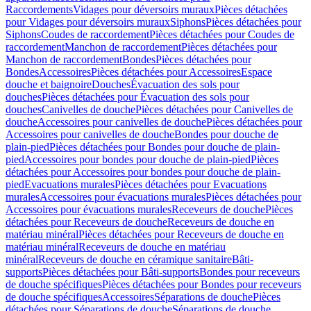
Raccordements
Vidages pour déversoirs muraux
Pièces détachées
pour Vidages pour déversoirs muraux
Siphons
Pièces détachées pour
Siphons
Coudes de raccordement
Pièces détachées pour Coudes de
raccordement
Manchon de raccordement
Pièces détachées pour
Manchon de raccordement
Bondes
Pièces détachées pour
Bondes
Accessoires
Pièces détachées pour Accessoires
Espace
douche et baignoire
Douches
Évacuation des sols pour
douches
Pièces détachées pour Évacuation des sols pour
douches
Canivelles de douche
Pièces détachées pour Canivelles de
douche
Accessoires pour canivelles de douche
Pièces détachées pour
Accessoires pour canivelles de douche
Bondes pour douche de
plain-pied
Pièces détachées pour Bondes pour douche de plain-
pied
Accessoires pour bondes pour douche de plain-pied
Pièces
détachées pour Accessoires pour bondes pour douche de plain-
pied
Evacuations murales
Pièces détachées pour Evacuations
murales
Accessoires pour évacuations murales
Pièces détachées pour
Accessoires pour évacuations murales
Receveurs de douche
Pièces
détachées pour Receveurs de douche
Receveurs de douche en
matériau minéral
Pièces détachées pour Receveurs de douche en
matériau minéral
Receveurs de douche en matériau
minéral
Receveurs de douche en céramique sanitaire
Bâti-
supports
Pièces détachées pour Bâti-supports
Bondes pour receveurs
de douche spécifiques
Pièces détachées pour Bondes pour receveurs
de douche spécifiques
Accessoires
Séparations de douche
Pièces
détachées pour Séparations de douche
Séparations de douche