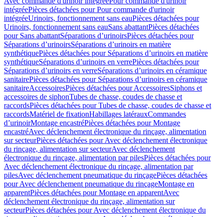
Avec commande d'urinoir intégrée
Pour commande d'urinoir
intégrée
Pièces détachées pour Pour commande d'urinoir
intégrée
Urinoirs, fonctionnement sans eau
Pièces détachées pour
Urinoirs, fonctionnement sans eau
Sans abattant
Pièces détachées
pour Sans abattant
Séparations d’urinoirs
Pièces détachées pour
Séparations d’urinoirs
Séparations d’urinoirs en matière
synthétique
Pièces détachées pour Séparations d’urinoirs en matière
synthétique
Séparations d’urinoirs en verre
Pièces détachées pour
Séparations d’urinoirs en verre
Séparations d’urinoirs en céramique
sanitaire
Pièces détachées pour Séparations d’urinoirs en céramique
sanitaire
Accessoires
Pièces détachées pour Accessoires
Siphons et
accessoires de siphon
Tubes de chasse, coudes de chasse et
raccords
Pièces détachées pour Tubes de chasse, coudes de chasse et
raccords
Matériel de fixation
Habillages latéraux
Commandes
dʼurinoir
Montage encastré
Pièces détachées pour Montage
encastré
Avec déclenchement électronique du rinçage, alimentation
sur secteur
Pièces détachées pour Avec déclenchement électronique
du rinçage, alimentation sur secteur
Avec déclenchement
électronique du rinçage, alimentation par piles
Pièces détachées pour
Avec déclenchement électronique du rinçage, alimentation par
piles
Avec déclenchement pneumatique du rinçage
Pièces détachées
pour Avec déclenchement pneumatique du rinçage
Montage en
apparent
Pièces détachées pour Montage en apparent
Avec
déclenchement électronique du rinçage, alimentation sur
secteur
Pièces détachées pour Avec déclenchement électronique du