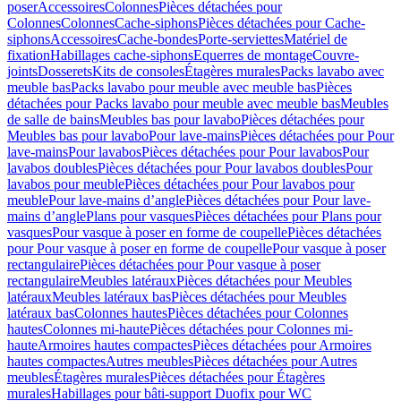
poser
Accessoires
Colonnes
Pièces détachées pour
Colonnes
Colonnes
Cache-siphons
Pièces détachées pour Cache-
siphons
Accessoires
Cache-bondes
Porte-serviettes
Matériel de
fixation
Habillages cache-siphons
Equerres de montage
Couvre-
joints
Dosserets
Kits de consoles
Étagères murales
Packs lavabo avec
meuble bas
Packs lavabo pour meuble avec meuble bas
Pièces
détachées pour Packs lavabo pour meuble avec meuble bas
Meubles
de salle de bains
Meubles bas pour lavabo
Pièces détachées pour
Meubles bas pour lavabo
Pour lave-mains
Pièces détachées pour Pour
lave-mains
Pour lavabos
Pièces détachées pour Pour lavabos
Pour
lavabos doubles
Pièces détachées pour Pour lavabos doubles
Pour
lavabos pour meuble
Pièces détachées pour Pour lavabos pour
meuble
Pour lave-mains d’angle
Pièces détachées pour Pour lave-
mains d’angle
Plans pour vasques
Pièces détachées pour Plans pour
vasques
Pour vasque à poser en forme de coupelle
Pièces détachées
pour Pour vasque à poser en forme de coupelle
Pour vasque à poser
rectangulaire
Pièces détachées pour Pour vasque à poser
rectangulaire
Meubles latéraux
Pièces détachées pour Meubles
latéraux
Meubles latéraux bas
Pièces détachées pour Meubles
latéraux bas
Colonnes hautes
Pièces détachées pour Colonnes
hautes
Colonnes mi-haute
Pièces détachées pour Colonnes mi-
haute
Armoires hautes compactes
Pièces détachées pour Armoires
hautes compactes
Autres meubles
Pièces détachées pour Autres
meubles
Étagères murales
Pièces détachées pour Étagères
murales
Habillages pour bâti-support Duofix pour WC