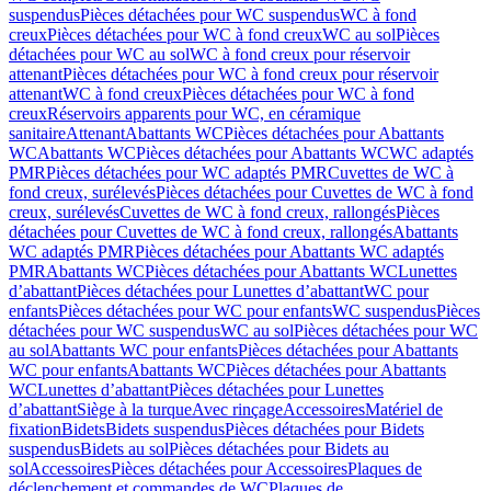
suspendus
Pièces détachées pour WC suspendus
WC à fond
creux
Pièces détachées pour WC à fond creux
WC au sol
Pièces
détachées pour WC au sol
WC à fond creux pour réservoir
attenant
Pièces détachées pour WC à fond creux pour réservoir
attenant
WC à fond creux
Pièces détachées pour WC à fond
creux
Réservoirs apparents pour WC, en céramique
sanitaire
Attenant
Abattants WC
Pièces détachées pour Abattants
WC
Abattants WC
Pièces détachées pour Abattants WC
WC adaptés
PMR
Pièces détachées pour WC adaptés PMR
Cuvettes de WC à
fond creux, surélevés
Pièces détachées pour Cuvettes de WC à fond
creux, surélevés
Cuvettes de WC à fond creux, rallongés
Pièces
détachées pour Cuvettes de WC à fond creux, rallongés
Abattants
WC adaptés PMR
Pièces détachées pour Abattants WC adaptés
PMR
Abattants WC
Pièces détachées pour Abattants WC
Lunettes
d’abattant
Pièces détachées pour Lunettes d’abattant
WC pour
enfants
Pièces détachées pour WC pour enfants
WC suspendus
Pièces
détachées pour WC suspendus
WC au sol
Pièces détachées pour WC
au sol
Abattants WC pour enfants
Pièces détachées pour Abattants
WC pour enfants
Abattants WC
Pièces détachées pour Abattants
WC
Lunettes d’abattant
Pièces détachées pour Lunettes
d’abattant
Siège à la turque
Avec rinçage
Accessoires
Matériel de
fixation
Bidets
Bidets suspendus
Pièces détachées pour Bidets
suspendus
Bidets au sol
Pièces détachées pour Bidets au
sol
Accessoires
Pièces détachées pour Accessoires
Plaques de
déclenchement et commandes de WC
Plaques de