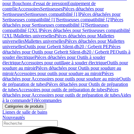
pour Bouchons d'essai de pression
Equipement de
contrôle
Accessoires
Sertisseuses
Pièces détachées pour
Sertisseuses
Sertisseuses compatibilité [1]
Pièces détachées pour
Sertisseuses compatibilité [1]
Sertisseuses compatibilité [2]
Pièces
détachées pour Sertisseuses compatibilité [2]
Sertisseuses
compatibilité [2XL]
Pièces détachées pour Sertisseuses compatibilité
[2XL]
Mallettes universelles
Pièces détachées pour Mallettes
universelles
Mallettes universelles
Pièces détachées pour Mallettes
universelles
Outils pour Geberit Silent-db20 / Geberit PE
Pièces
détachées pour Outils pour Geberit Silent-db20 / Geberit PE
Outils à
souder électrique
Pièces détachées pour Outils à souder
électrique
Accessoires pour outillage à souder électrique
Outils pour
soudure au miroir
Pièces détachées pour Outils pour soudure au
miroir
Accessoires pour outils pour soudure au miroir
Pièces
détachées pour Accessoires pour outils pour soudure au miroir
Outils
de préparation de tubes
Pièces détachées pour Outils de préparation
de tubes
Accessoires pour outils de préparation de tubes
Pièces
détachées pour Accessoires pour outils de préparation de tubes
Aides
à la commande
Télécommandes
Catégories de produits
Lignes de salle de bains
Nouveautés