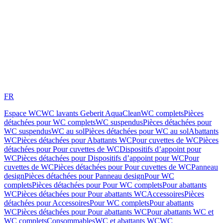
FR
Espace WC
WC lavants Geberit AquaClean
WC complets
Pièces
détachées pour WC complets
WC suspendus
Pièces détachées pour
WC suspendus
WC au sol
Pièces détachées pour WC au sol
Abattants
WC
Pièces détachées pour Abattants WC
Pour cuvettes de WC
Pièces
détachées pour Pour cuvettes de WC
Dispositifs d’appoint pour
WC
Pièces détachées pour Dispositifs d’appoint pour WC
Pour
cuvettes de WC
Pièces détachées pour Pour cuvettes de WC
Panneau
design
Pièces détachées pour Panneau design
Pour WC
complets
Pièces détachées pour Pour WC complets
Pour abattants
WC
Pièces détachées pour Pour abattants WC
Accessoires
Pièces
détachées pour Accessoires
Pour WC complets
Pour abattants
WC
Pièces détachées pour Pour abattants WC
Pour abattants WC et
WC complets
Consommables
WC et abattants WC
WC