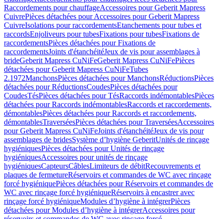
Raccordements pour chauffage
Accessoires pour Geberit Mapress
Cuivre
Pièces détachées pour Accessoires pour Geberit Mapress
Cuivre
Isolations pour raccordements
Etanchements pour tubes et
raccords
Enjoliveurs pour tubes
Fixations pour tubes
Fixations de
raccordements
Pièces détachées pour Fixations de
raccordements
Joints d'étanchéité
Jeux de vis pour assemblages à
bride
Geberit Mapress CuNiFe
Geberit Mapress CuNiFe
Pièces
détachées pour Geberit Mapress CuNiFe
Tubes
2.1972
Manchons
Pièces détachées pour Manchons
Réductions
Pièces
détachées pour Réductions
Coudes
Pièces détachées pour
Coudes
Tés
Pièces détachées pour Tés
Raccords indémontables
Pièces
détachées pour Raccords indémontables
Raccords et raccordements,
démontables
Pièces détachées pour Raccords et raccordements,
démontables
Traversées
Pièces détachées pour Traversées
Accessoires
pour Geberit Mapress CuNiFe
Joints d'étanchéité
Jeux de vis pour
assemblages de brides
Système d’hygiène Geberit
Unités de rinçage
hygiéniques
Pièces détachées pour Unités de rinçage
hygiéniques
Accessoires pour unités de rinçage
hygiéniques
Capteurs
Câbles
Limiteurs de débit
Recouvrements et
plaques de fermeture
Réservoirs et commandes de WC avec rinçage
forcé hygiénique
Pièces détachées pour Réservoirs et commandes de
WC avec rinçage forcé hygiénique
Réservoirs à encastrer avec
rinçage forcé hygiénique
Modules d’hygiène à intégrer
Pièces
détachées pour Modules d’hygiène à intégrer
Accessoires pour
réservoirs et commandes de WC avec rinçage forcé