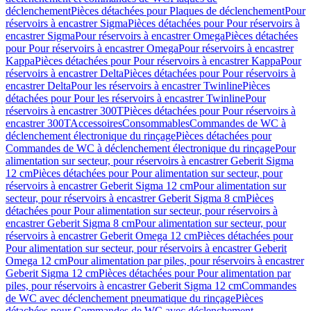
déclenchement
Pièces détachées pour Plaques de déclenchement
Pour
réservoirs à encastrer Sigma
Pièces détachées pour Pour réservoirs à
encastrer Sigma
Pour réservoirs à encastrer Omega
Pièces détachées
pour Pour réservoirs à encastrer Omega
Pour réservoirs à encastrer
Kappa
Pièces détachées pour Pour réservoirs à encastrer Kappa
Pour
réservoirs à encastrer Delta
Pièces détachées pour Pour réservoirs à
encastrer Delta
Pour les réservoirs à encastrer Twinline
Pièces
détachées pour Pour les réservoirs à encastrer Twinline
Pour
réservoirs à encastrer 300T
Pièces détachées pour Pour réservoirs à
encastrer 300T
Accessoires
Consommables
Commandes de WC à
déclenchement électronique du rinçage
Pièces détachées pour
Commandes de WC à déclenchement électronique du rinçage
Pour
alimentation sur secteur, pour réservoirs à encastrer Geberit Sigma
12 cm
Pièces détachées pour Pour alimentation sur secteur, pour
réservoirs à encastrer Geberit Sigma 12 cm
Pour alimentation sur
secteur, pour réservoirs à encastrer Geberit Sigma 8 cm
Pièces
détachées pour Pour alimentation sur secteur, pour réservoirs à
encastrer Geberit Sigma 8 cm
Pour alimentation sur secteur, pour
réservoirs à encastrer Geberit Omega 12 cm
Pièces détachées pour
Pour alimentation sur secteur, pour réservoirs à encastrer Geberit
Omega 12 cm
Pour alimentation par piles, pour réservoirs à encastrer
Geberit Sigma 12 cm
Pièces détachées pour Pour alimentation par
piles, pour réservoirs à encastrer Geberit Sigma 12 cm
Commandes
de WC avec déclenchement pneumatique du rinçage
Pièces
détachées pour Commandes de WC avec déclenchement