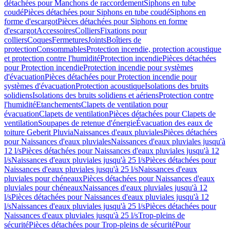
détachées pour Manchons de raccordement
Siphons en tube
coudé
Pièces détachées pour Siphons en tube coudé
Siphons en
forme d'escargot
Pièces détachées pour Siphons en forme
d'escargot
Accessoires
Colliers
Fixations pour
colliers
Coques
Fermetures
Joints
Boîtiers de
protection
Consommables
Protection incendie, protection acoustique
et protection contre l'humidité
Protection incendie
Pièces détachées
pour Protection incendie
Protection incendie pour systèmes
d'évacuation
Pièces détachées pour Protection incendie pour
systèmes d'évacuation
Protection acoustique
Isolations des bruits
solidiens
Isolations des bruits solidiens et aériens
Protection contre
l'humidité
Etanchements
Clapets de ventilation pour
évacuation
Clapets de ventilation
Pièces détachées pour Clapets de
ventilation
Soupapes de retenue d'énergie
Évacuation des eaux de
toiture Geberit Pluvia
Naissances d'eaux pluviales
Pièces détachées
pour Naissances d'eaux pluviales
Naissances d'eaux pluviales jusqu'à
12 l/s
Pièces détachées pour Naissances d'eaux pluviales jusqu'à 12
l/s
Naissances d'eaux pluviales jusqu'à 25 l/s
Pièces détachées pour
Naissances d'eaux pluviales jusqu'à 25 l/s
Naissances d'eaux
pluviales pour chéneaux
Pièces détachées pour Naissances d'eaux
pluviales pour chéneaux
Naissances d'eaux pluviales jusqu'à 12
l/s
Pièces détachées pour Naissances d'eaux pluviales jusqu'à 12
l/s
Naissances d'eaux pluviales jusqu'à 25 l/s
Pièces détachées pour
Naissances d'eaux pluviales jusqu'à 25 l/s
Trop-pleins de
sécurité
Pièces détachées pour Trop-pleins de sécurité
Pour