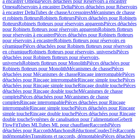
à encastrer Omega
Pièces détachées pour Réservoirs à encastrer
Omega
Réservoirs à encastrer Delta
Pièces détachées pour Réservoirs
à encastrer Delta
Tubes de chasse
Accessoires
Mécanismes de chasse
et robinets flotteurs
Robinets flotteurs
Pièces détachées pour Robinets
flotteurs
Robinets flotteurs pour réservoirs apparents
Pièces détachées
pour Robinets flotteurs pour réservoirs apparents
Robinets flotteurs
pour réservoirs à encastrer
Pièces détachées pour Robinets flotteurs
pour réservoirs à encastrer
Robinets flotteurs pour réservoirs en
céramique
Pièces détachées pour Robinets flotteurs pour réservoirs
en céramique
Robinets flotteurs pour réservoirs, universels
Pièces
détachées pour Robinets flotteurs pour réservoirs,
universels
Robinets flotteurs pour Monolith
Pièces détachées pour
Robinets flotteurs pour Monolith
Mécanismes de chasse
Pièces
détachées pour Mécanismes de chasse
Rinçage interrompable
Pièces
détachées pour Rinçage interrompable
Rinçage simple touche
Pièces
détachées pour Rinçage simple touche
Rinçage double touche
Pièces
détachées pour Rinçage double touche
Mécanismes de chasse
complets
Pièces détachées pour Mécanismes de chasse
complets
Rinçage interrompable
Pièces détachées pour Rinçage
interrompable
Rinçage simple touche
Pièces détachées pour Rinçage
simple touche
Rinçage double touche
Pièces détachées pour Rinçage
double touche
Systèmes de canalisation pour l’alimentation
Geberit
FlowFit
Tubes ML
Tubes ML pour chauffage
Raccords
Pièces
détachées pour Raccords
Manchons
Réductions
Coudes
Tés
Raccords
indémontables
Transitions et raccords, démontables
Pièces détachées