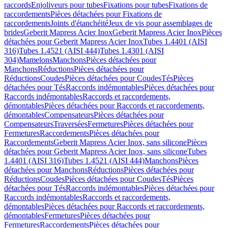
raccords
Enjoliveurs pour tubes
Fixations pour tubes
Fixations de
raccordements
Pièces détachées pour Fixations de
raccordements
Joints d'étanchéité
Jeux de vis pour assemblages de
brides
Geberit Mapress Acier Inox
Geberit Mapress Acier Inox
Pièces
détachées pour Geberit Mapress Acier Inox
Tubes 1.4401 (AISI
316)
Tubes 1.4521 (AISI 444)
Tubes 1.4301 (AISI
304)
Mamelons
Manchons
Pièces détachées pour
Manchons
Réductions
Pièces détachées pour
Réductions
Coudes
Pièces détachées pour Coudes
Tés
Pièces
détachées pour Tés
Raccords indémontables
Pièces détachées pour
Raccords indémontables
Raccords et raccordements,
démontables
Pièces détachées pour Raccords et raccordements,
démontables
Compensateurs
Pièces détachées pour
Compensateurs
Traversées
Fermetures
Pièces détachées pour
Fermetures
Raccordements
Pièces détachées pour
Raccordements
Geberit Mapress Acier Inox, sans silicone
Pièces
détachées pour Geberit Mapress Acier Inox, sans silicone
Tubes
1.4401 (AISI 316)
Tubes 1.4521 (AISI 444)
Manchons
Pièces
détachées pour Manchons
Réductions
Pièces détachées pour
Réductions
Coudes
Pièces détachées pour Coudes
Tés
Pièces
détachées pour Tés
Raccords indémontables
Pièces détachées pour
Raccords indémontables
Raccords et raccordements,
démontables
Pièces détachées pour Raccords et raccordements,
démontables
Fermetures
Pièces détachées pour
Fermetures
Raccordements
Pièces détachées pour