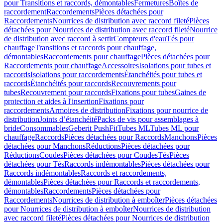
pour Transitions et raccords, démontables
Fermetures
Boîtes de
raccordement
Raccordements
Pièces détachées pour
Raccordements
Nourrices de distribution avec raccord fileté
Pièces
détachées pour Nourrices de distribution avec raccord fileté
Nourrice
de distribution avec raccord à sertir
Compteurs d'eau
Tés pour
chauffage
Transitions et raccords pour chauffage,
démontables
Raccordements pour chauffage
Pièces détachées pour
Raccordements pour chauffage
Accessoires
Isolations pour tubes et
raccords
Isolations pour raccordements
Étanchéités pour tubes et
raccords
Étanchéités pour raccords
Recouvrements pour
tubes
Recouvrement pour raccords
Fixations pour tubes
Gaines de
protection et aides à l'insertion
Fixations pour
raccordements
Armoires de distribution
Fixations pour nourrice de
distribution
Joints d’étanchéité
Packs de vis pour assemblages à
bride
Consommables
Geberit PushFit
Tubes ML
Tubes ML pour
chauffage
Raccords
Pièces détachées pour Raccords
Manchons
Pièces
détachées pour Manchons
Réductions
Pièces détachées pour
Réductions
Coudes
Pièces détachées pour Coudes
Tés
Pièces
détachées pour Tés
Raccords indémontables
Pièces détachées pour
Raccords indémontables
Raccords et raccordements,
démontables
Pièces détachées pour Raccords et raccordements,
démontables
Raccordements
Pièces détachées pour
Raccordements
Nourrices de distribution à emboîter
Pièces détachées
pour Nourrices de distribution à emboîter
Nourrices de distribution
avec raccord fileté
Pièces détachées pour Nourrices de distribution