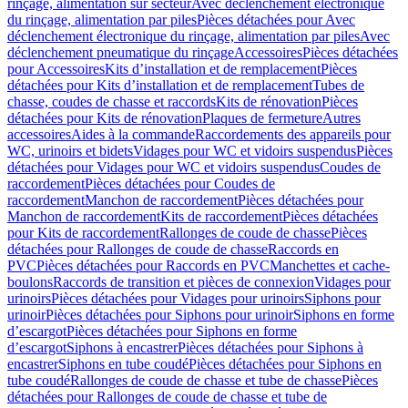
rinçage, alimentation sur secteur
Avec déclenchement électronique
du rinçage, alimentation par piles
Pièces détachées pour Avec
déclenchement électronique du rinçage, alimentation par piles
Avec
déclenchement pneumatique du rinçage
Accessoires
Pièces détachées
pour Accessoires
Kits d’installation et de remplacement
Pièces
détachées pour Kits d’installation et de remplacement
Tubes de
chasse, coudes de chasse et raccords
Kits de rénovation
Pièces
détachées pour Kits de rénovation
Plaques de fermeture
Autres
accessoires
Aides à la commande
Raccordements des appareils pour
WC, urinoirs et bidets
Vidages pour WC et vidoirs suspendus
Pièces
détachées pour Vidages pour WC et vidoirs suspendus
Coudes de
raccordement
Pièces détachées pour Coudes de
raccordement
Manchon de raccordement
Pièces détachées pour
Manchon de raccordement
Kits de raccordement
Pièces détachées
pour Kits de raccordement
Rallonges de coude de chasse
Pièces
détachées pour Rallonges de coude de chasse
Raccords en
PVC
Pièces détachées pour Raccords en PVC
Manchettes et cache-
boulons
Raccords de transition et pièces de connexion
Vidages pour
urinoirs
Pièces détachées pour Vidages pour urinoirs
Siphons pour
urinoir
Pièces détachées pour Siphons pour urinoir
Siphons en forme
d’escargot
Pièces détachées pour Siphons en forme
d’escargot
Siphons à encastrer
Pièces détachées pour Siphons à
encastrer
Siphons en tube coudé
Pièces détachées pour Siphons en
tube coudé
Rallonges de coude de chasse et tube de chasse
Pièces
détachées pour Rallonges de coude de chasse et tube de