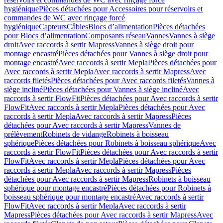
hygiénique
Pièces détachées pour Accessoires pour réservoirs et
commandes de WC avec rinçage forcé
hygiénique
Capteurs
Câbles
Blocs d’alimentation
Pièces détachées
pour Blocs d’alimentation
Composants réseau
Vannes
Vannes à siège
droit
Avec raccords à sertir Mapress
Vannes à siège droit pour
montage encastré
Pièces détachées pour Vannes à siège droit pour
montage encastré
Avec raccords à sertir Mepla
Pièces détachées pour
Avec raccords à sertir Mepla
Avec raccords à sertir Mapress
Avec
raccords filetés
Pièces détachées pour Avec raccords filetés
Vannes à
siège incliné
Pièces détachées pour Vannes à siège incliné
Avec
raccords à sertir FlowFit
Pièces détachées pour Avec raccords à sertir
FlowFit
Avec raccords à sertir Mepla
Pièces détachées pour Avec
raccords à sertir Mepla
Avec raccords à sertir Mapress
Pièces
détachées pour Avec raccords à sertir Mapress
Vannes de
prélèvement
Robinets de vidange
Robinets à boisseau
sphérique
Pièces détachées pour Robinets à boisseau sphérique
Avec
raccords à sertir FlowFit
Pièces détachées pour Avec raccords à sertir
FlowFit
Avec raccords à sertir Mepla
Pièces détachées pour Avec
raccords à sertir Mepla
Avec raccords à sertir Mapress
Pièces
détachées pour Avec raccords à sertir Mapress
Robinets à boisseau
sphérique pour montage encastré
Pièces détachées pour Robinets à
boisseau sphérique pour montage encastré
Avec raccords à sertir
FlowFit
Avec raccords à sertir Mepla
Avec raccords à sertir
Mapress
Pièces détachées pour Avec raccords à sertir Mapress
Avec