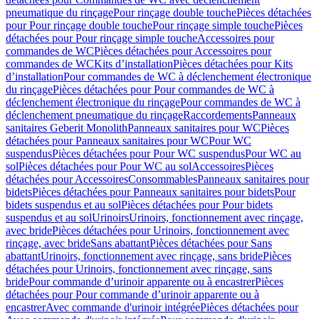
pneumatique du rinçage
Pour rinçage double touche
Pièces détachées
pour Pour rinçage double touche
Pour rinçage simple touche
Pièces
détachées pour Pour rinçage simple touche
Accessoires pour
commandes de WC
Pièces détachées pour Accessoires pour
commandes de WC
Kits d’installation
Pièces détachées pour Kits
d’installation
Pour commandes de WC à déclenchement électronique
du rinçage
Pièces détachées pour Pour commandes de WC à
déclenchement électronique du rinçage
Pour commandes de WC à
déclenchement pneumatique du rinçage
Raccordements
Panneaux
sanitaires Geberit Monolith
Panneaux sanitaires pour WC
Pièces
détachées pour Panneaux sanitaires pour WC
Pour WC
suspendus
Pièces détachées pour Pour WC suspendus
Pour WC au
sol
Pièces détachées pour Pour WC au sol
Accessoires
Pièces
détachées pour Accessoires
Consommables
Panneaux sanitaires pour
bidets
Pièces détachées pour Panneaux sanitaires pour bidets
Pour
bidets suspendus et au sol
Pièces détachées pour Pour bidets
suspendus et au sol
Urinoirs
Urinoirs, fonctionnement avec rinçage,
avec bride
Pièces détachées pour Urinoirs, fonctionnement avec
rinçage, avec bride
Sans abattant
Pièces détachées pour Sans
abattant
Urinoirs, fonctionnement avec rinçage, sans bride
Pièces
détachées pour Urinoirs, fonctionnement avec rinçage, sans
bride
Pour commande d’urinoir apparente ou à encastrer
Pièces
détachées pour Pour commande d’urinoir apparente ou à
encastrer
Avec commande d'urinoir intégrée
Pièces détachées pour