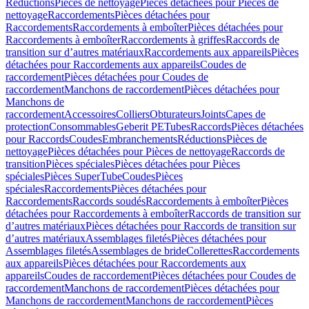
Réductions
Pièces de nettoyage
Pièces détachées pour Pièces de
nettoyage
Raccordements
Pièces détachées pour
Raccordements
Raccordements à emboîter
Pièces détachées pour
Raccordements à emboîter
Raccordements à griffes
Raccords de
transition sur d’autres matériaux
Raccordements aux appareils
Pièces
détachées pour Raccordements aux appareils
Coudes de
raccordement
Pièces détachées pour Coudes de
raccordement
Manchons de raccordement
Pièces détachées pour
Manchons de
raccordement
Accessoires
Colliers
Obturateurs
Joints
Capes de
protection
Consommables
Geberit PE
Tubes
Raccords
Pièces détachées
pour Raccords
Coudes
Embranchements
Réductions
Pièces de
nettoyage
Pièces détachées pour Pièces de nettoyage
Raccords de
transition
Pièces spéciales
Pièces détachées pour Pièces
spéciales
Pièces SuperTube
Coudes
Pièces
spéciales
Raccordements
Pièces détachées pour
Raccordements
Raccords soudés
Raccordements à emboîter
Pièces
détachées pour Raccordements à emboîter
Raccords de transition sur
d’autres matériaux
Pièces détachées pour Raccords de transition sur
d’autres matériaux
Assemblages filetés
Pièces détachées pour
Assemblages filetés
Assemblages de bride
Collerettes
Raccordements
aux appareils
Pièces détachées pour Raccordements aux
appareils
Coudes de raccordement
Pièces détachées pour Coudes de
raccordement
Manchons de raccordement
Pièces détachées pour
Manchons de raccordement
Manchons de raccordement
Pièces