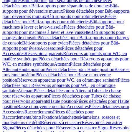
baignoires
Bâti-supports pour séparations de douches
Pièces
détachées pour Bâti-supports pour séparations de douches
Bâti-
supports pour déversoirs muraux
Pièces détachées pour Bâti-supports
pour déversoirs muraux
Bâti-supports pour robinetteries
Pièces
détachées pour Bâti-supports pour robinetteries
Bâti-supports pour
machines à laver et lave-vaisselle
Pièces détachées pour Bâti-
supports pour machines à laver et lave-vaisselle
Bâti-supports pour
charges de console
Pièces détachées pour Bâti-supports pour charges
de console
Bâti-supports pour éviers
Pièces détachées pour Bâti-
supports pour éviers
Accessoires
Pièces détachées pour
Accessoires
Réservoirs apparents
Réservoirs apparents pour WC, en
matière synthétique
Pièces détachées pour Réservoirs apparents pour
WC, en matière synthétique
Attenant
Pièces détachées pour
Attenant
Haute position
Pièces détachées pour Haute position
Basse et
moyenne position
Pièces détachées pour Basse et moyenne
position
Réservoirs apparents pour WC, en céramique sanitaire
Pièces
détachées pour Réservoirs apparents pour WC, en céramique
sanitaire
Attenant
Pièces détachées pour Attenant
Tubes de chasse
pour réservoirs apparents
Pièces détachées pour Tubes de chasse
pour réservoirs apparents
Haute position
Pièces détachées pour Haute
position
Basse et moyenne position
Accessoires
Pièces détachées pour
Accessoires
Raccordements
Pièces détachées pour
Raccordements
Joints
Fixations
Manchettes
Mamelons, rosaces et
modérateurs de débit
Réservoirs à encastrer
Réservoirs à encastrer
Sigma
Pièces détachées pour Réservoirs à encastrer Sigma
Réservoirs