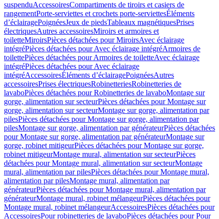
suspendu
Accessoires
Compartiments de tiroirs et casiers de
rangement
Porte-serviettes et crochets porte-serviettes
Éléments
d’éclairage
Poignées
Jeux de pieds
Tableaux magnétiques
Prises
électriques
Autres accessoires
Miroirs et armoires et
toilette
Miroirs
Pièces détachées pour Miroirs
Avec éclairage
intégré
Pièces détachées pour Avec éclairage intégré
Armoires de
toilette
Pièces détachées pour Armoires de toilette
Avec éclairage
intégré
Pièces détachées pour Avec éclairage
intégré
Accessoires
Éléments d’éclairage
Poignées
Autres
accessoires
Prises électriques
Robinetteries
Robinetteries de
lavabo
Pièces détachées pour Robinetteries de lavabo
Montage sur
gorge, alimentation sur secteur
Pièces détachées pour Montage sur
gorge, alimentation sur secteur
Montage sur gorge, alimentation par
piles
Pièces détachées pour Montage sur gorge, alimentation par
piles
Montage sur gorge, alimentation par générateur
Pièces détachées
pour Montage sur gorge, alimentation par générateur
Montage sur
gorge, robinet mitigeur
Pièces détachées pour Montage sur gorge,
robinet mitigeur
Montage mural, alimentation sur secteur
Pièces
détachées pour Montage mural, alimentation sur secteur
Montage
mural, alimentation par piles
Pièces détachées pour Montage mural,
alimentation par piles
Montage mural, alimentation par
générateur
Pièces détachées pour Montage mural, alimentation par
générateur
Montage mural, robinet mélangeur
Pièces détachées pour
Montage mural, robinet mélangeur
Accessoires
Pièces détachées pour
Accessoires
Pour robinetteries de lavabo
Pièces détachées pour Pour