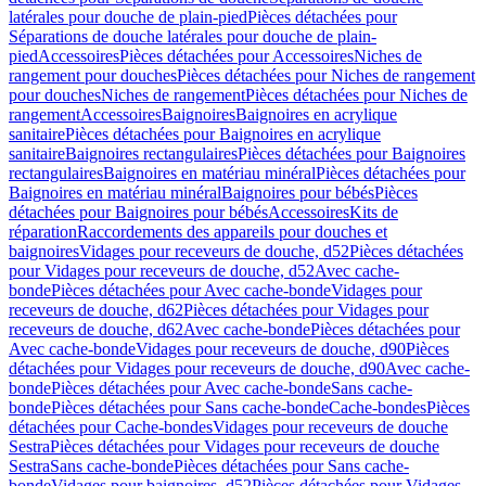
latérales pour douche de plain-pied
Pièces détachées pour
Séparations de douche latérales pour douche de plain-
pied
Accessoires
Pièces détachées pour Accessoires
Niches de
rangement pour douches
Pièces détachées pour Niches de rangement
pour douches
Niches de rangement
Pièces détachées pour Niches de
rangement
Accessoires
Baignoires
Baignoires en acrylique
sanitaire
Pièces détachées pour Baignoires en acrylique
sanitaire
Baignoires rectangulaires
Pièces détachées pour Baignoires
rectangulaires
Baignoires en matériau minéral
Pièces détachées pour
Baignoires en matériau minéral
Baignoires pour bébés
Pièces
détachées pour Baignoires pour bébés
Accessoires
Kits de
réparation
Raccordements des appareils pour douches et
baignoires
Vidages pour receveurs de douche, d52
Pièces détachées
pour Vidages pour receveurs de douche, d52
Avec cache-
bonde
Pièces détachées pour Avec cache-bonde
Vidages pour
receveurs de douche, d62
Pièces détachées pour Vidages pour
receveurs de douche, d62
Avec cache-bonde
Pièces détachées pour
Avec cache-bonde
Vidages pour receveurs de douche, d90
Pièces
détachées pour Vidages pour receveurs de douche, d90
Avec cache-
bonde
Pièces détachées pour Avec cache-bonde
Sans cache-
bonde
Pièces détachées pour Sans cache-bonde
Cache-bondes
Pièces
détachées pour Cache-bondes
Vidages pour receveurs de douche
Sestra
Pièces détachées pour Vidages pour receveurs de douche
Sestra
Sans cache-bonde
Pièces détachées pour Sans cache-
bonde
Vidages pour baignoires, d52
Pièces détachées pour Vidages