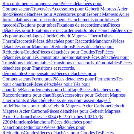
Raccordements
Compensateurs
Pièces détachées pour
Compensateurs
Traversées
Accessoires pour Geberit Mapress Acier
Inox
Pièces détachées pour Accessoires pour Geberit Mapress Acier
Inox
Isolations pour raccordements
Etanchements pour tubes et
raccords
Fixations pour tubes
Fixations de raccordements
Pièces
détachées pour Fixations de raccordements
Joints d'étanchéité
Jeux de
vis pour assemblages à bride
Geberit Mapress Therm
Tubes
Therm
Raccords
Pièces détachées pour Raccords
Manchons
Pièces
détachées pour Manchons
Réductions
Pièces détachées pour
Réductions
Coudes
Pièces détachées pour Coudes
Tés
Pièces
détachées pour Tés
Transitions indémontables
Pièces détachées pour
Transitions indémontables
Transitions et raccords, démontables
Pièces
détachées pour Transitions et raccords,
démontables
Compensateurs
Pièces détachées pour
Compensateurs
Fermetures
Pièces détachées pour Fermetures
Tés
pour chauffage
Pièces détachées pour Tés pour
chauffage
Raccordements pour chauffage
Pièces détachées pour
Raccordements pour chauffage
Accessoires pour Geberit Mapress
Therm
Joints d’étanchéité
Packs de vis pour assemblages à
bride
Fixations pour tubes
Geberit Mapress Acier Carbone
Geberit
Mapress Acier Carbone
Pièces détachées pour Geberit Mapress
Acier Carbone
Tubes 1.0034 (E 195)
Tubes 1.0215 (E
220)
Mamelons
Manchons
Pièces détachées pour
Manchons
Réductions
Pièces détachées pour
Réductions
Coudes
Pièces détachées pour Coudes
Tés
Pièces