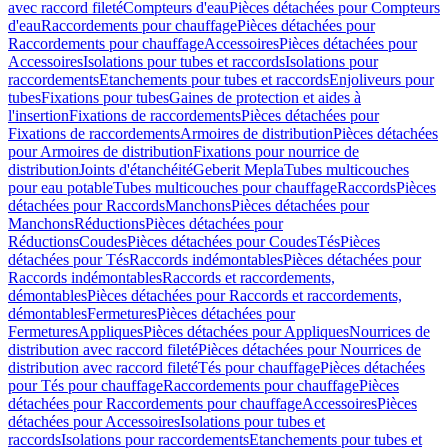
avec raccord fileté
Compteurs d'eau
Pièces détachées pour Compteurs
d'eau
Raccordements pour chauffage
Pièces détachées pour
Raccordements pour chauffage
Accessoires
Pièces détachées pour
Accessoires
Isolations pour tubes et raccords
Isolations pour
raccordements
Etanchements pour tubes et raccords
Enjoliveurs pour
tubes
Fixations pour tubes
Gaines de protection et aides à
l'insertion
Fixations de raccordements
Pièces détachées pour
Fixations de raccordements
Armoires de distribution
Pièces détachées
pour Armoires de distribution
Fixations pour nourrice de
distribution
Joints d'étanchéité
Geberit Mepla
Tubes multicouches
pour eau potable
Tubes multicouches pour chauffage
Raccords
Pièces
détachées pour Raccords
Manchons
Pièces détachées pour
Manchons
Réductions
Pièces détachées pour
Réductions
Coudes
Pièces détachées pour Coudes
Tés
Pièces
détachées pour Tés
Raccords indémontables
Pièces détachées pour
Raccords indémontables
Raccords et raccordements,
démontables
Pièces détachées pour Raccords et raccordements,
démontables
Fermetures
Pièces détachées pour
Fermetures
Appliques
Pièces détachées pour Appliques
Nourrices de
distribution avec raccord fileté
Pièces détachées pour Nourrices de
distribution avec raccord fileté
Tés pour chauffage
Pièces détachées
pour Tés pour chauffage
Raccordements pour chauffage
Pièces
détachées pour Raccordements pour chauffage
Accessoires
Pièces
détachées pour Accessoires
Isolations pour tubes et
raccords
Isolations pour raccordements
Etanchements pour tubes et