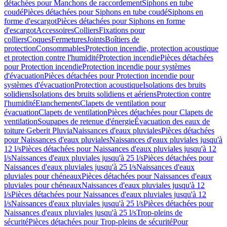
détachées pour Manchons de raccordement
Siphons en tube
coudé
Pièces détachées pour Siphons en tube coudé
Siphons en
forme d'escargot
Pièces détachées pour Siphons en forme
d'escargot
Accessoires
Colliers
Fixations pour
colliers
Coques
Fermetures
Joints
Boîtiers de
protection
Consommables
Protection incendie, protection acoustique
et protection contre l'humidité
Protection incendie
Pièces détachées
pour Protection incendie
Protection incendie pour systèmes
d'évacuation
Pièces détachées pour Protection incendie pour
systèmes d'évacuation
Protection acoustique
Isolations des bruits
solidiens
Isolations des bruits solidiens et aériens
Protection contre
l'humidité
Etanchements
Clapets de ventilation pour
évacuation
Clapets de ventilation
Pièces détachées pour Clapets de
ventilation
Soupapes de retenue d'énergie
Évacuation des eaux de
toiture Geberit Pluvia
Naissances d'eaux pluviales
Pièces détachées
pour Naissances d'eaux pluviales
Naissances d'eaux pluviales jusqu'à
12 l/s
Pièces détachées pour Naissances d'eaux pluviales jusqu'à 12
l/s
Naissances d'eaux pluviales jusqu'à 25 l/s
Pièces détachées pour
Naissances d'eaux pluviales jusqu'à 25 l/s
Naissances d'eaux
pluviales pour chéneaux
Pièces détachées pour Naissances d'eaux
pluviales pour chéneaux
Naissances d'eaux pluviales jusqu'à 12
l/s
Pièces détachées pour Naissances d'eaux pluviales jusqu'à 12
l/s
Naissances d'eaux pluviales jusqu'à 25 l/s
Pièces détachées pour
Naissances d'eaux pluviales jusqu'à 25 l/s
Trop-pleins de
sécurité
Pièces détachées pour Trop-pleins de sécurité
Pour