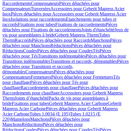
Raccordements
Compensateurs
Pièces détachées pour
Compensateurs
Traversées
Accessoires pour Geberit Mapress Acier
Inox
Pièces détachées pour Accessoires pour Geberit Mapress Acier
Inox
Isolations pour raccordements
Etanchements pour tubes et
raccords
Fixations pour tubes
Fixations de raccordements
Pièces
détachées pour Fixations de raccordements
Joints d'étanchéité
Jeux de
vis pour assemblages à bride
Geberit Mapress Therm
Tubes
Therm
Raccords
Pièces détachées pour Raccords
Manchons
Pièces
détachées pour Manchons
Réductions
Pièces détachées pour
Réductions
Coudes
Pièces détachées pour Coudes
Tés
Pièces
détachées pour Tés
Transitions indémontables
Pièces détachées pour
Transitions indémontables
Transitions et raccords, démontables
Pièces
détachées pour Transitions et raccords,
démontables
Compensateurs
Pièces détachées pour
Compensateurs
Fermetures
Pièces détachées pour Fermetures
Tés
pour chauffage
Pièces détachées pour Tés pour
chauffage
Raccordements pour chauffage
Pièces détachées pour
Raccordements pour chauffage
Accessoires pour Geberit Mapress
Therm
Joints d’étanchéité
Packs de vis pour assemblages à
bride
Fixations pour tubes
Geberit Mapress Acier Carbone
Geberit
Mapress Acier Carbone
Pièces détachées pour Geberit Mapress
Acier Carbone
Tubes 1.0034 (E 195)
Tubes 1.0215 (E
220)
Mamelons
Manchons
Pièces détachées pour
Manchons
Réductions
Pièces détachées pour
Réductions
Coudes
Pièces détachées pour Coudes
Tés
Pièces