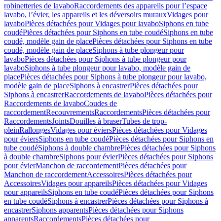
robinetteries de lavabo
Raccordements des appareils pour l’espace
lavabo, l’évier, les appareils et les déversoirs muraux
Vidages pour
lavabo
Pièces détachées pour Vidages pour lavabo
Siphons en tube
coudé
Pièces détachées pour Siphons en tube coudé
Siphons en tube
coudé, modèle gain de place
Pièces détachées pour Siphons en tube
coudé, modèle gain de place
Siphons à tube plongeur pour
lavabo
Pièces détachées pour Siphons à tube plongeur pour
lavabo
Siphons à tube plongeur pour lavabo, modèle gain de
place
Pièces détachées pour Siphons à tube plongeur pour lavabo,
modèle gain de place
Siphons à encastrer
Pièces détachées pour
Siphons à encastrer
Raccordements de lavabo
Pièces détachées pour
Raccordements de lavabo
Coudes de
raccordement
Recouvrements
Raccordements
Pièces détachées pour
Raccordements
Joints
Douilles à braser
Tubes de trop-
plein
Rallonges
Vidages pour éviers
Pièces détachées pour Vidages
pour éviers
Siphons en tube coudé
Pièces détachées pour Siphons en
tube coudé
Siphons à double chambre
Pièces détachées pour Siphons
à double chambre
Siphons pour évier
Pièces détachées pour Siphons
pour évier
Manchon de raccordement
Pièces détachées pour
Manchon de raccordement
Accessoires
Pièces détachées pour
Accessoires
Vidages pour appareils
Pièces détachées pour Vidages
pour appareils
Siphons en tube coudé
Pièces détachées pour Siphons
en tube coudé
Siphons à encastrer
Pièces détachées pour Siphons à
encastrer
Siphons apparents
Pièces détachées pour Siphons
apparents
Raccordements
Pièces détachées pour