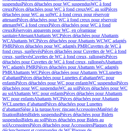
suspendus
Pièces détachées pour WC suspendus
WC à fond
creux
Pièces détachées pour WC à fond creux
WC au sol
Pièces
détachées pour WC au sol
WC à fond creux pour réservoir
attenant
Pièces détachées pour WC à fond creux pour réservoir
attenant
WC à fond creux
Pièces détachées pour WC à fond
creux
Réservoirs apparents pour WC, en céramique
sanitaire
Attenant
Abattants WC
Pièces détachées pour Abattants
WC
Abattants WC
Pièces détachées pour Abattants WC
WC adaptés
PMR
Pièces détachées pour WC adaptés PMR
Cuvettes de WC à
fond creux, surélevés
Pièces détachées pour Cuvettes de WC à fond
creux, surélevés
Cuvettes de WC à fond creux, rallongés
Pièces
détachées pour Cuvettes de WC à fond creux, rallongés
Abattants
WC adaptés PMR
Pièces détachées pour Abattants WC adaptés
PMR
Abattants WC
Pièces détachées pour Abattants WC
Lunettes
d’abattant
Pièces détachées pour Lunettes d’abattant
WC pour
enfants
Pièces détachées pour WC pour enfants
WC suspendus
Pièces
détachées pour WC suspendus
WC au sol
Pièces détachées pour WC
au sol
Abattants WC pour enfants
Pièces détachées pour Abattants
WC pour enfants
Abattants WC
Pièces détachées pour Abattants
WC
Lunettes d’abattant
Pièces détachées pour Lunettes
d’abattant
Siège à la turque
Avec rinçage
Accessoires
Matériel de
fixation
Bidets
Bidets suspendus
Pièces détachées pour Bidets
suspendus
Bidets au sol
Pièces détachées pour Bidets au
sol
Accessoires
Pièces détachées pour Accessoires
Plaques de
déclenchement et commandes de WC
Plaques de