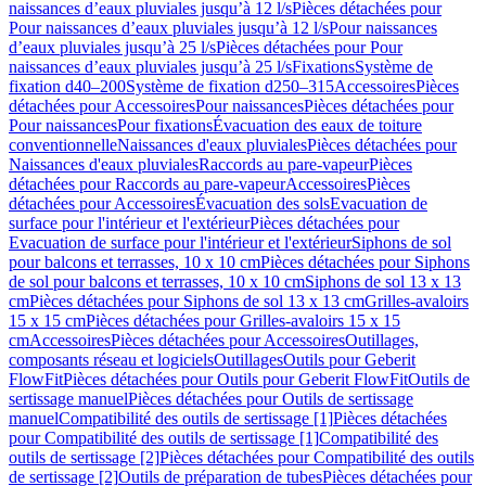
naissances d’eaux pluviales jusqu’à 12 l/s
Pièces détachées pour
Pour naissances d’eaux pluviales jusqu’à 12 l/s
Pour naissances
d’eaux pluviales jusqu’à 25 l/s
Pièces détachées pour Pour
naissances d’eaux pluviales jusqu’à 25 l/s
Fixations
Système de
fixation d40–200
Système de fixation d250–315
Accessoires
Pièces
détachées pour Accessoires
Pour naissances
Pièces détachées pour
Pour naissances
Pour fixations
Évacuation des eaux de toiture
conventionnelle
Naissances d'eaux pluviales
Pièces détachées pour
Naissances d'eaux pluviales
Raccords au pare-vapeur
Pièces
détachées pour Raccords au pare-vapeur
Accessoires
Pièces
détachées pour Accessoires
Évacuation des sols
Evacuation de
surface pour l'intérieur et l'extérieur
Pièces détachées pour
Evacuation de surface pour l'intérieur et l'extérieur
Siphons de sol
pour balcons et terrasses, 10 x 10 cm
Pièces détachées pour Siphons
de sol pour balcons et terrasses, 10 x 10 cm
Siphons de sol 13 x 13
cm
Pièces détachées pour Siphons de sol 13 x 13 cm
Grilles-avaloirs
15 x 15 cm
Pièces détachées pour Grilles-avaloirs 15 x 15
cm
Accessoires
Pièces détachées pour Accessoires
Outillages,
composants réseau et logiciels
Outillages
Outils pour Geberit
FlowFit
Pièces détachées pour Outils pour Geberit FlowFit
Outils de
sertissage manuel
Pièces détachées pour Outils de sertissage
manuel
Compatibilité des outils de sertissage [1]
Pièces détachées
pour Compatibilité des outils de sertissage [1]
Compatibilité des
outils de sertissage [2]
Pièces détachées pour Compatibilité des outils
de sertissage [2]
Outils de préparation de tubes
Pièces détachées pour