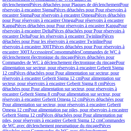
déclenchement
Pièces détachées pour Plaques de déclenchement
Pour
réservoirs à encastrer Sigma
Pièces détachées pour Pour réservoirs à
encastrer Sigma
Pour réservoirs à encastrer Omega
Pièces détachées
pour Pour réservoirs à encastrer Omega
Pour réservoirs à encastrer
Kappa
Pièces détachées pour Pour réservoirs à encastrer Kappa
Pour
réservoirs à encastrer Delta
Pièces détachées pour Pour réservoirs à
encastrer Delta
Pour les réservoirs à encastrer Twinline
Pièces
détachées pour Pour les réservoirs à encastrer Twinline
Pour
réservoirs à encastrer 300T
Pièces détachées pour Pour réservoirs à
encastrer 300T
Accessoires
Consommables
Commandes de WC à
déclenchement électronique du rinçage
Pièces détachées pour
Commandes de WC à déclenchement électronique du rinçage
Pour
alimentation sur secteur, pour réservoirs à encastrer Geberit Sigma
12 cm
Pièces détachées pour Pour alimentation sur secteur, pour
réservoirs à encastrer Geberit Sigma 12 cm
Pour alimentation sur
secteur, pour réservoirs à encastrer Geberit Sigma 8 cm
Pièces
détachées pour Pour alimentation sur secteur, pour réservoirs à
encastrer Geberit Sigma 8 cm
Pour alimentation sur secteur, pour
réservoirs à encastrer Geberit Omega 12 cm
Pièces détachées pour
Pour alimentation sur secteur, pour réservoirs à encastrer Geberit
Omega 12 cm
Pour alimentation par piles, pour réservoirs à encastrer
Geberit Sigma 12 cm
Pièces détachées pour Pour alimentation par
piles, pour réservoirs à encastrer Geberit Sigma 12 cm
Commandes
de WC avec déclenchement pneumatique du rinçage
Pièces
détachées pour Commandes de WC avec déclenchement