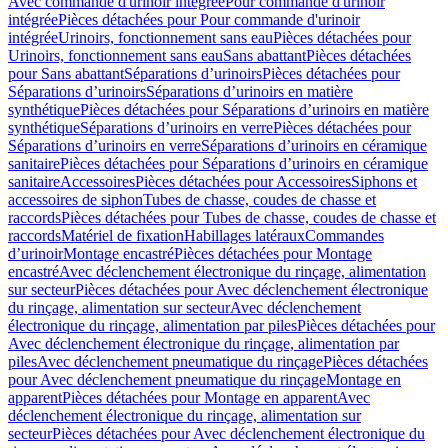
Avec commande d'urinoir intégrée
Pour commande d'urinoir
intégrée
Pièces détachées pour Pour commande d'urinoir
intégrée
Urinoirs, fonctionnement sans eau
Pièces détachées pour
Urinoirs, fonctionnement sans eau
Sans abattant
Pièces détachées
pour Sans abattant
Séparations d’urinoirs
Pièces détachées pour
Séparations d’urinoirs
Séparations d’urinoirs en matière
synthétique
Pièces détachées pour Séparations d’urinoirs en matière
synthétique
Séparations d’urinoirs en verre
Pièces détachées pour
Séparations d’urinoirs en verre
Séparations d’urinoirs en céramique
sanitaire
Pièces détachées pour Séparations d’urinoirs en céramique
sanitaire
Accessoires
Pièces détachées pour Accessoires
Siphons et
accessoires de siphon
Tubes de chasse, coudes de chasse et
raccords
Pièces détachées pour Tubes de chasse, coudes de chasse et
raccords
Matériel de fixation
Habillages latéraux
Commandes
dʼurinoir
Montage encastré
Pièces détachées pour Montage
encastré
Avec déclenchement électronique du rinçage, alimentation
sur secteur
Pièces détachées pour Avec déclenchement électronique
du rinçage, alimentation sur secteur
Avec déclenchement
électronique du rinçage, alimentation par piles
Pièces détachées pour
Avec déclenchement électronique du rinçage, alimentation par
piles
Avec déclenchement pneumatique du rinçage
Pièces détachées
pour Avec déclenchement pneumatique du rinçage
Montage en
apparent
Pièces détachées pour Montage en apparent
Avec
déclenchement électronique du rinçage, alimentation sur
secteur
Pièces détachées pour Avec déclenchement électronique du