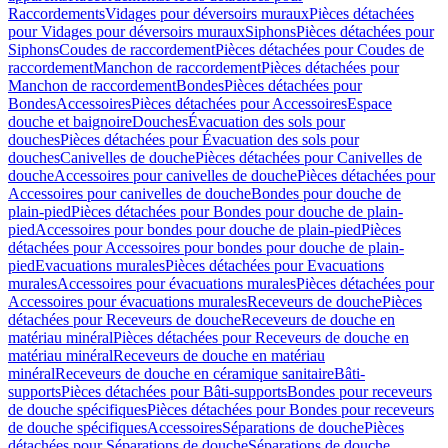
Raccordements
Vidages pour déversoirs muraux
Pièces détachées
pour Vidages pour déversoirs muraux
Siphons
Pièces détachées pour
Siphons
Coudes de raccordement
Pièces détachées pour Coudes de
raccordement
Manchon de raccordement
Pièces détachées pour
Manchon de raccordement
Bondes
Pièces détachées pour
Bondes
Accessoires
Pièces détachées pour Accessoires
Espace
douche et baignoire
Douches
Évacuation des sols pour
douches
Pièces détachées pour Évacuation des sols pour
douches
Canivelles de douche
Pièces détachées pour Canivelles de
douche
Accessoires pour canivelles de douche
Pièces détachées pour
Accessoires pour canivelles de douche
Bondes pour douche de
plain-pied
Pièces détachées pour Bondes pour douche de plain-
pied
Accessoires pour bondes pour douche de plain-pied
Pièces
détachées pour Accessoires pour bondes pour douche de plain-
pied
Evacuations murales
Pièces détachées pour Evacuations
murales
Accessoires pour évacuations murales
Pièces détachées pour
Accessoires pour évacuations murales
Receveurs de douche
Pièces
détachées pour Receveurs de douche
Receveurs de douche en
matériau minéral
Pièces détachées pour Receveurs de douche en
matériau minéral
Receveurs de douche en matériau
minéral
Receveurs de douche en céramique sanitaire
Bâti-
supports
Pièces détachées pour Bâti-supports
Bondes pour receveurs
de douche spécifiques
Pièces détachées pour Bondes pour receveurs
de douche spécifiques
Accessoires
Séparations de douche
Pièces
détachées pour Séparations de douche
Séparations de douche