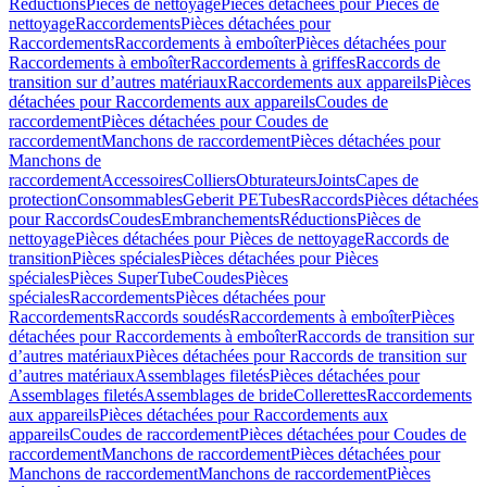
Réductions
Pièces de nettoyage
Pièces détachées pour Pièces de
nettoyage
Raccordements
Pièces détachées pour
Raccordements
Raccordements à emboîter
Pièces détachées pour
Raccordements à emboîter
Raccordements à griffes
Raccords de
transition sur d’autres matériaux
Raccordements aux appareils
Pièces
détachées pour Raccordements aux appareils
Coudes de
raccordement
Pièces détachées pour Coudes de
raccordement
Manchons de raccordement
Pièces détachées pour
Manchons de
raccordement
Accessoires
Colliers
Obturateurs
Joints
Capes de
protection
Consommables
Geberit PE
Tubes
Raccords
Pièces détachées
pour Raccords
Coudes
Embranchements
Réductions
Pièces de
nettoyage
Pièces détachées pour Pièces de nettoyage
Raccords de
transition
Pièces spéciales
Pièces détachées pour Pièces
spéciales
Pièces SuperTube
Coudes
Pièces
spéciales
Raccordements
Pièces détachées pour
Raccordements
Raccords soudés
Raccordements à emboîter
Pièces
détachées pour Raccordements à emboîter
Raccords de transition sur
d’autres matériaux
Pièces détachées pour Raccords de transition sur
d’autres matériaux
Assemblages filetés
Pièces détachées pour
Assemblages filetés
Assemblages de bride
Collerettes
Raccordements
aux appareils
Pièces détachées pour Raccordements aux
appareils
Coudes de raccordement
Pièces détachées pour Coudes de
raccordement
Manchons de raccordement
Pièces détachées pour
Manchons de raccordement
Manchons de raccordement
Pièces