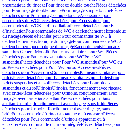
pneumatique du rinçage
Pour rinçage double touche
Pièces détachées
pour Pour rinçage double touche
Pour rinçage simple touche
Pièces
détachées pour Pour rinçage simple touche
Accessoires pour
commandes de WC
Pièces détachées pour Accessoires pour
commandes de WC
Kits d’installation
Pièces détachées pour Kits
d’installation
Pour commandes de WC à déclenchement électronique
du rinçage
Pièces détachées pour Pour commandes de WC à
déclenchement électronique du rinçage
Pour commandes de WC à
déclenchement pneumatique du rinçage
Raccordements
Panneaux
sanitaires Geberit Monolith
Panneaux sanitaires pour WC
Pièces
détachées pour Panneaux sanitaires pour WC
Pour WC
suspendus
Pièces détachées pour Pour WC suspendus
Pour WC au
sol
Pièces détachées pour Pour WC au sol
Accessoires
Pièces
détachées pour Accessoires
Consommables
Panneaux sanitaires pour
bidets
Pièces détachées pour Panneaux sanitaires pour bidets
Pour
bidets suspendus et au sol
Pièces détachées pour Pour bidets
suspendus et au sol
Urinoirs
Urinoirs, fonctionnement avec rinçage,
avec bride
Pièces détachées pour Urinoirs, fonctionnement avec
rinçage, avec bride
Sans abattant
Pièces détachées pour Sans
abattant
Urinoirs, fonctionnement avec rinçage, sans bride
Pièces
détachées pour Urinoirs, fonctionnement avec rinçage, sans
bride
Pour commande d’urinoir apparente ou à encastrer
Pièces
détachées pour Pour commande d’urinoir apparente ou à
encastrer
Avec commande d'urinoir intégrée
Pièces détachées pour