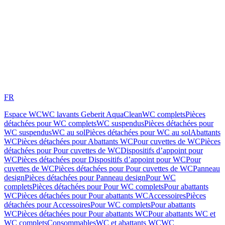
FR
Espace WC
WC lavants Geberit AquaClean
WC complets
Pièces
détachées pour WC complets
WC suspendus
Pièces détachées pour
WC suspendus
WC au sol
Pièces détachées pour WC au sol
Abattants
WC
Pièces détachées pour Abattants WC
Pour cuvettes de WC
Pièces
détachées pour Pour cuvettes de WC
Dispositifs d’appoint pour
WC
Pièces détachées pour Dispositifs d’appoint pour WC
Pour
cuvettes de WC
Pièces détachées pour Pour cuvettes de WC
Panneau
design
Pièces détachées pour Panneau design
Pour WC
complets
Pièces détachées pour Pour WC complets
Pour abattants
WC
Pièces détachées pour Pour abattants WC
Accessoires
Pièces
détachées pour Accessoires
Pour WC complets
Pour abattants
WC
Pièces détachées pour Pour abattants WC
Pour abattants WC et
WC complets
Consommables
WC et abattants WC
WC