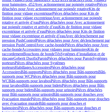
pour baignoires, d52
Avec actionnement par poignée rotative
Pièces
détachées pour Avec actionnement par poignée rotative
Kits de
finition pour vidage excentrique
Pièces détachées pour Kits de
finition pour vidage excentrique
Avec actionnement par poignée
rotative et arrivée d’eau
Pièces détachées pour Avec actionnement
par poignée rotative et arrivée d’eau
Kits de finition pour vidage
excentrique et arrivée d’eau
Pièces détachées pour Kits de finition
pour vidage excentrique et arrivée d’eau
Avec déclenchement par
pression PushControl
Pièces détachées pour Avec déclenchement par
pression PushControl
Avec cache-bonde
Pièces détachées pour Avec
cache-bonde
Accessoires pour vidages pour baignoires
Kits de
raccordement
Bouchons de bonde
Tés
Systèmes d’installation et de
rinçage
Geberit Duofix
Parois
Pièces détachées pour Parois
Systèmes
porteurs
Pièces détachées pour Systèmes
porteurs
Habillages
Accessoires
Pièces détachées pour
Accessoires
Bâti-supports
Pièces détachées pour Bâti-supports
Bâti-
supports pour WC
Pièces détachées pour Bâti-supports pour
WC
Bâti-supports pour lavabos
Pièces détachées pour Bâti-supports
pour lavabos
Bâti-supports pour bidets
Pièces détachées pour Bâti-
supports pour bidets
Bâti-supports pour urinoirs
Pièces détachées
pour Bâti-supports pour urinoirs
Bâti-supports pour douches avec
évacuation murale
Pièces détachées pour Bâti-supports pour douches
avec évacuation murale
Bâti-supports pour douches et
baignoires
Pièces détachées pour Bâti-supports pour douches et