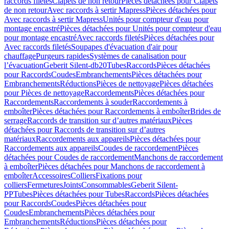
raccords filetés
Clapets de non retour
Pièces détachées pour Clapets
de non retour
Avec raccords à sertir Mapress
Pièces détachées pour
Avec raccords à sertir Mapress
Unités pour compteur d'eau pour
montage encastré
Pièces détachées pour Unités pour compteur d'eau
pour montage encastré
Avec raccords filetés
Pièces détachées pour
Avec raccords filetés
Soupapes d'évacuation d'air pour
chauffage
Purgeurs rapides
Systèmes de canalisation pour
l’évacuation
Geberit Silent-db20
Tubes
Raccords
Pièces détachées
pour Raccords
Coudes
Embranchements
Pièces détachées pour
Embranchements
Réductions
Pièces de nettoyage
Pièces détachées
pour Pièces de nettoyage
Raccordements
Pièces détachées pour
Raccordements
Raccordements à souder
Raccordements à
emboîter
Pièces détachées pour Raccordements à emboîter
Brides de
serrage
Raccords de transition sur d’autres matériaux
Pièces
détachées pour Raccords de transition sur d’autres
matériaux
Raccordements aux appareils
Pièces détachées pour
Raccordements aux appareils
Coudes de raccordement
Pièces
détachées pour Coudes de raccordement
Manchons de raccordement
à emboîter
Pièces détachées pour Manchons de raccordement à
emboîter
Accessoires
Colliers
Fixations pour
colliers
Fermetures
Joints
Consommables
Geberit Silent-
PP
Tubes
Pièces détachées pour Tubes
Raccords
Pièces détachées
pour Raccords
Coudes
Pièces détachées pour
Coudes
Embranchements
Pièces détachées pour
Embranchements
Réductions
Pièces détachées pour