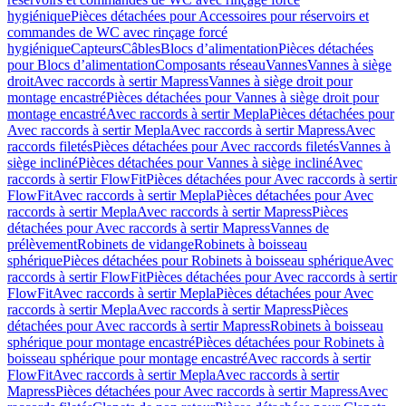
hygiénique
Pièces détachées pour Accessoires pour réservoirs et
commandes de WC avec rinçage forcé
hygiénique
Capteurs
Câbles
Blocs d’alimentation
Pièces détachées
pour Blocs d’alimentation
Composants réseau
Vannes
Vannes à siège
droit
Avec raccords à sertir Mapress
Vannes à siège droit pour
montage encastré
Pièces détachées pour Vannes à siège droit pour
montage encastré
Avec raccords à sertir Mepla
Pièces détachées pour
Avec raccords à sertir Mepla
Avec raccords à sertir Mapress
Avec
raccords filetés
Pièces détachées pour Avec raccords filetés
Vannes à
siège incliné
Pièces détachées pour Vannes à siège incliné
Avec
raccords à sertir FlowFit
Pièces détachées pour Avec raccords à sertir
FlowFit
Avec raccords à sertir Mepla
Pièces détachées pour Avec
raccords à sertir Mepla
Avec raccords à sertir Mapress
Pièces
détachées pour Avec raccords à sertir Mapress
Vannes de
prélèvement
Robinets de vidange
Robinets à boisseau
sphérique
Pièces détachées pour Robinets à boisseau sphérique
Avec
raccords à sertir FlowFit
Pièces détachées pour Avec raccords à sertir
FlowFit
Avec raccords à sertir Mepla
Pièces détachées pour Avec
raccords à sertir Mepla
Avec raccords à sertir Mapress
Pièces
détachées pour Avec raccords à sertir Mapress
Robinets à boisseau
sphérique pour montage encastré
Pièces détachées pour Robinets à
boisseau sphérique pour montage encastré
Avec raccords à sertir
FlowFit
Avec raccords à sertir Mepla
Avec raccords à sertir
Mapress
Pièces détachées pour Avec raccords à sertir Mapress
Avec