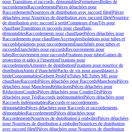
pour Transitions et raccords, démontables
Fermetures
Boîtes de
raccordement
Raccordements
Pièces détachées pour
Raccordements
Nourrices de distribution avec raccord fileté
Pièces
détachées pour Nourrices de distribution avec raccord fileté
Nourrice
de distribution avec raccord à sertir
Compteurs d'eau
Tés pour
chauffage
Transitions et raccords pour chauffage,
démontables
Raccordements pour chauffage
Pièces détachées pour
Raccordements pour chauffage
Accessoires
Isolations pour tubes et
raccords
Isolations pour raccordements
Étanchéités pour tubes et
raccords
Étanchéités pour raccords
Recouvrements pour
tubes
Recouvrement pour raccords
Fixations pour tubes
Gaines de
protection et aides à l'insertion
Fixations pour
raccordements
Armoires de distribution
Fixations pour nourrice de
distribution
Joints d’étanchéité
Packs de vis pour assemblages à
bride
Consommables
Geberit PushFit
Tubes ML
Tubes ML pour
chauffage
Raccords
Pièces détachées pour Raccords
Manchons
Pièces
détachées pour Manchons
Réductions
Pièces détachées pour
Réductions
Coudes
Pièces détachées pour Coudes
Tés
Pièces
détachées pour Tés
Raccords indémontables
Pièces détachées pour
Raccords indémontables
Raccords et raccordements,
démontables
Pièces détachées pour Raccords et raccordements,
démontables
Raccordements
Pièces détachées pour
Raccordements
Nourrices de distribution à emboîter
Pièces détachées
pour Nourrices de distribution à emboîter
Nourrices de distribution
avec raccord fileté
Pièces détachées pour Nourrices de distribution