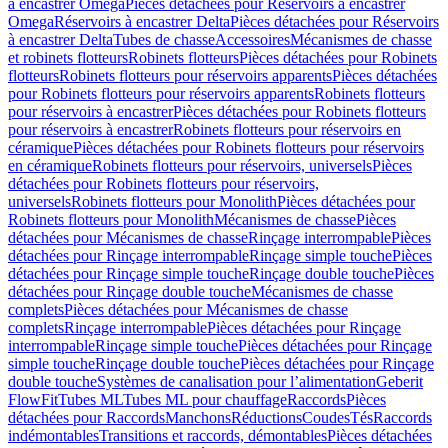
à encastrer Omega
Pièces détachées pour Réservoirs à encastrer
Omega
Réservoirs à encastrer Delta
Pièces détachées pour Réservoirs
à encastrer Delta
Tubes de chasse
Accessoires
Mécanismes de chasse
et robinets flotteurs
Robinets flotteurs
Pièces détachées pour Robinets
flotteurs
Robinets flotteurs pour réservoirs apparents
Pièces détachées
pour Robinets flotteurs pour réservoirs apparents
Robinets flotteurs
pour réservoirs à encastrer
Pièces détachées pour Robinets flotteurs
pour réservoirs à encastrer
Robinets flotteurs pour réservoirs en
céramique
Pièces détachées pour Robinets flotteurs pour réservoirs
en céramique
Robinets flotteurs pour réservoirs, universels
Pièces
détachées pour Robinets flotteurs pour réservoirs,
universels
Robinets flotteurs pour Monolith
Pièces détachées pour
Robinets flotteurs pour Monolith
Mécanismes de chasse
Pièces
détachées pour Mécanismes de chasse
Rinçage interrompable
Pièces
détachées pour Rinçage interrompable
Rinçage simple touche
Pièces
détachées pour Rinçage simple touche
Rinçage double touche
Pièces
détachées pour Rinçage double touche
Mécanismes de chasse
complets
Pièces détachées pour Mécanismes de chasse
complets
Rinçage interrompable
Pièces détachées pour Rinçage
interrompable
Rinçage simple touche
Pièces détachées pour Rinçage
simple touche
Rinçage double touche
Pièces détachées pour Rinçage
double touche
Systèmes de canalisation pour l’alimentation
Geberit
FlowFit
Tubes ML
Tubes ML pour chauffage
Raccords
Pièces
détachées pour Raccords
Manchons
Réductions
Coudes
Tés
Raccords
indémontables
Transitions et raccords, démontables
Pièces détachées