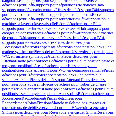
baignoires
Bâti-supports pour séparations de douches
Pièces
détachées pour Bâti-supports pour séparations de douches
Bâti-
supports pour déversoirs muraux
Pièces détachées pour Bâti-supports
pour déversoirs muraux
Bâti-supports pour robinetteries
Pièces
détachées pour Bâti-supports pour robinetteries
Bâti-supports pour
machines à laver et lave-vaisselle
Pièces détachées pour Bâti-
supports pour machines à laver et lave-vaisselle
Bâti-supports pour
charges de console
Pièces détachées pour Bâti-supports pour charges
de console
Bâti-supports pour éviers
Pièces détachées pour Bâti-
supports pour éviers
Accessoires
Pièces détachées pour
Accessoires
Réservoirs apparents
Réservoirs apparents pour WC, en
matière synthétique
Pièces détachées pour Réservoirs apparents pour
WC, en matière synthétique
Attenant
Pièces détachées pour
Attenant
Haute position
Pièces détachées pour Haute position
Basse et
moyenne position
Pièces détachées pour Basse et moyenne
position
Réservoirs apparents pour WC, en céramique sanitaire
Pièces
détachées pour Réservoirs apparents pour WC, en céramique
sanitaire
Attenant
Pièces détachées pour Attenant
Tubes de chasse
pour réservoirs apparents
Pièces détachées pour Tubes de chasse
pour réservoirs apparents
Haute position
Pièces détachées pour Haute
position
Basse et moyenne position
Accessoires
Pièces détachées pour
Accessoires
Raccordements
Pièces détachées pour
Raccordements
Joints
Fixations
Manchettes
Mamelons, rosaces et
modérateurs de débit
Réservoirs à encastrer
Réservoirs à encastrer
Sigma
Pièces détachées pour Réservoirs à encastrer Sigma
Réservoirs