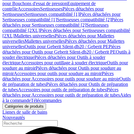
pour Bouchons d'essai de pression
Equipement de
contrôle
Accessoires
Sertisseuses
Pièces détachées pour
Sertisseuses
Sertisseuses compatibilité [1]
Pièces détachées pour
Sertisseuses compatibilité [1]
Sertisseuses compatibilité [2]
Pièces
détachées pour Sertisseuses compatibilité [2]
Sertisseuses
compatibilité [2XL]
Pièces détachées pour Sertisseuses compatibilité
[2XL]
Mallettes universelles
Pièces détachées pour Mallettes
universelles
Mallettes universelles
Pièces détachées pour Mallettes
universelles
Outils pour Geberit Silent-db20 / Geberit PE
Pièces
détachées pour Outils pour Geberit Silent-db20 / Geberit PE
Outils à
souder électrique
Pièces détachées pour Outils à souder
électrique
Accessoires pour outillage à souder électrique
Outils pour
soudure au miroir
Pièces détachées pour Outils pour soudure au
miroir
Accessoires pour outils pour soudure au miroir
Pièces
détachées pour Accessoires pour outils pour soudure au miroir
Outils
de préparation de tubes
Pièces détachées pour Outils de préparation
de tubes
Accessoires pour outils de préparation de tubes
Pièces
détachées pour Accessoires pour outils de préparation de tubes
Aides
à la commande
Télécommandes
Catégories de produits
Lignes de salle de bains
Nouveautés