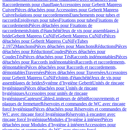
Raccordements pour chauffage
Accessoires pour Geberit Mapress
Cuivre
Pièces détachées pour Accessoires pour Geberit Mapress
Cuivre
Isolations pour raccordements
Etanchements pour tubes et
raccords
Enjoliveurs pour tubes
Fixations pour tubes
Fixations de
raccordements
Pièces détachées pour Fixations de
raccordements
Joints d'étanchéité
Jeux de vis pour assemblages à
bride
Geberit Mapress CuNiFe
Geberit Mapress CuNiFe
Pièces
détachées pour Geberit Mapress CuNiFe
Tubes
2.1972
Manchons
Pièces détachées pour Manchons
Réductions
Pièces
détachées pour Réductions
Coudes
Pièces détachées pour
Coudes
Tés
Pièces détachées pour Tés
Raccords indémontables
Pièces
détachées pour Raccords indémontables
Raccords et raccordements,
démontables
Pièces détachées pour Raccords et raccordements,
démontables
Traversées
Pièces détachées pour Traversées
Accessoires
pour Geberit Mapress CuNiFe
Joints d'étanchéité
Jeux de vis pour
assemblages de brides
Système d’hygiène Geberit
Unités de rinçage
hygiéniques
Pièces détachées pour Unités de rinçage
hygiéniques
Accessoires pour unités de rinçage
hygiéniques
Capteurs
Câbles
Limiteurs de débit
Recouvrements et
plaques de fermeture
Réservoirs et commandes de WC avec rinçage
forcé hygiénique
Pièces détachées pour Réservoirs et commandes de
WC avec rinçage forcé hygiénique
Réservoirs à encastrer avec
rinçage forcé hygiénique
Modules d’hygiène à intégrer
Pièces
détachées pour Modules d’hygiène à intégrer
Accessoires pour
réservoirs et commandes de WC avec rinçage forcé