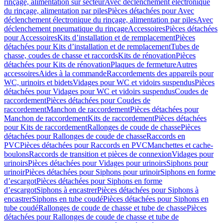
rinçage, alimentation sur secteur
Avec déclenchement électronique
du rinçage, alimentation par piles
Pièces détachées pour Avec
déclenchement électronique du rinçage, alimentation par piles
Avec
déclenchement pneumatique du rinçage
Accessoires
Pièces détachées
pour Accessoires
Kits d’installation et de remplacement
Pièces
détachées pour Kits d’installation et de remplacement
Tubes de
chasse, coudes de chasse et raccords
Kits de rénovation
Pièces
détachées pour Kits de rénovation
Plaques de fermeture
Autres
accessoires
Aides à la commande
Raccordements des appareils pour
WC, urinoirs et bidets
Vidages pour WC et vidoirs suspendus
Pièces
détachées pour Vidages pour WC et vidoirs suspendus
Coudes de
raccordement
Pièces détachées pour Coudes de
raccordement
Manchon de raccordement
Pièces détachées pour
Manchon de raccordement
Kits de raccordement
Pièces détachées
pour Kits de raccordement
Rallonges de coude de chasse
Pièces
détachées pour Rallonges de coude de chasse
Raccords en
PVC
Pièces détachées pour Raccords en PVC
Manchettes et cache-
boulons
Raccords de transition et pièces de connexion
Vidages pour
urinoirs
Pièces détachées pour Vidages pour urinoirs
Siphons pour
urinoir
Pièces détachées pour Siphons pour urinoir
Siphons en forme
d’escargot
Pièces détachées pour Siphons en forme
d’escargot
Siphons à encastrer
Pièces détachées pour Siphons à
encastrer
Siphons en tube coudé
Pièces détachées pour Siphons en
tube coudé
Rallonges de coude de chasse et tube de chasse
Pièces
détachées pour Rallonges de coude de chasse et tube de