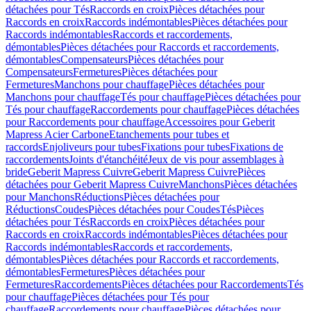
détachées pour Tés
Raccords en croix
Pièces détachées pour
Raccords en croix
Raccords indémontables
Pièces détachées pour
Raccords indémontables
Raccords et raccordements,
démontables
Pièces détachées pour Raccords et raccordements,
démontables
Compensateurs
Pièces détachées pour
Compensateurs
Fermetures
Pièces détachées pour
Fermetures
Manchons pour chauffage
Pièces détachées pour
Manchons pour chauffage
Tés pour chauffage
Pièces détachées pour
Tés pour chauffage
Raccordements pour chauffage
Pièces détachées
pour Raccordements pour chauffage
Accessoires pour Geberit
Mapress Acier Carbone
Etanchements pour tubes et
raccords
Enjoliveurs pour tubes
Fixations pour tubes
Fixations de
raccordements
Joints d'étanchéité
Jeux de vis pour assemblages à
bride
Geberit Mapress Cuivre
Geberit Mapress Cuivre
Pièces
détachées pour Geberit Mapress Cuivre
Manchons
Pièces détachées
pour Manchons
Réductions
Pièces détachées pour
Réductions
Coudes
Pièces détachées pour Coudes
Tés
Pièces
détachées pour Tés
Raccords en croix
Pièces détachées pour
Raccords en croix
Raccords indémontables
Pièces détachées pour
Raccords indémontables
Raccords et raccordements,
démontables
Pièces détachées pour Raccords et raccordements,
démontables
Fermetures
Pièces détachées pour
Fermetures
Raccordements
Pièces détachées pour Raccordements
Tés
pour chauffage
Pièces détachées pour Tés pour
chauffage
Raccordements pour chauffage
Pièces détachées pour