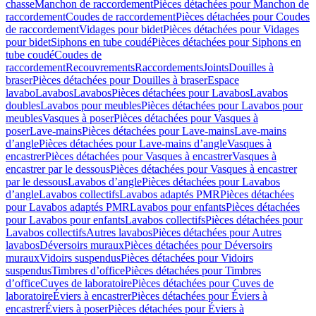
chasse
Manchon de raccordement
Pièces détachées pour Manchon de
raccordement
Coudes de raccordement
Pièces détachées pour Coudes
de raccordement
Vidages pour bidet
Pièces détachées pour Vidages
pour bidet
Siphons en tube coudé
Pièces détachées pour Siphons en
tube coudé
Coudes de
raccordement
Recouvrements
Raccordements
Joints
Douilles à
braser
Pièces détachées pour Douilles à braser
Espace
lavabo
Lavabos
Lavabos
Pièces détachées pour Lavabos
Lavabos
doubles
Lavabos pour meubles
Pièces détachées pour Lavabos pour
meubles
Vasques à poser
Pièces détachées pour Vasques à
poser
Lave-mains
Pièces détachées pour Lave-mains
Lave-mains
d’angle
Pièces détachées pour Lave-mains d’angle
Vasques à
encastrer
Pièces détachées pour Vasques à encastrer
Vasques à
encastrer par le dessous
Pièces détachées pour Vasques à encastrer
par le dessous
Lavabos d’angle
Pièces détachées pour Lavabos
d’angle
Lavabos collectifs
Lavabos adaptés PMR
Pièces détachées
pour Lavabos adaptés PMR
Lavabos pour enfants
Pièces détachées
pour Lavabos pour enfants
Lavabos collectifs
Pièces détachées pour
Lavabos collectifs
Autres lavabos
Pièces détachées pour Autres
lavabos
Déversoirs muraux
Pièces détachées pour Déversoirs
muraux
Vidoirs suspendus
Pièces détachées pour Vidoirs
suspendus
Timbres dʼoffice
Pièces détachées pour Timbres
dʼoffice
Cuves de laboratoire
Pièces détachées pour Cuves de
laboratoire
Éviers à encastrer
Pièces détachées pour Éviers à
encastrer
Éviers à poser
Pièces détachées pour Éviers à