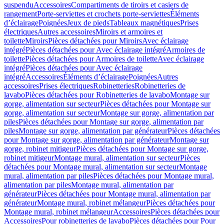
suspendu
Accessoires
Compartiments de tiroirs et casiers de
rangement
Porte-serviettes et crochets porte-serviettes
Éléments
d’éclairage
Poignées
Jeux de pieds
Tableaux magnétiques
Prises
électriques
Autres accessoires
Miroirs et armoires et
toilette
Miroirs
Pièces détachées pour Miroirs
Avec éclairage
intégré
Pièces détachées pour Avec éclairage intégré
Armoires de
toilette
Pièces détachées pour Armoires de toilette
Avec éclairage
intégré
Pièces détachées pour Avec éclairage
intégré
Accessoires
Éléments d’éclairage
Poignées
Autres
accessoires
Prises électriques
Robinetteries
Robinetteries de
lavabo
Pièces détachées pour Robinetteries de lavabo
Montage sur
gorge, alimentation sur secteur
Pièces détachées pour Montage sur
gorge, alimentation sur secteur
Montage sur gorge, alimentation par
piles
Pièces détachées pour Montage sur gorge, alimentation par
piles
Montage sur gorge, alimentation par générateur
Pièces détachées
pour Montage sur gorge, alimentation par générateur
Montage sur
gorge, robinet mitigeur
Pièces détachées pour Montage sur gorge,
robinet mitigeur
Montage mural, alimentation sur secteur
Pièces
détachées pour Montage mural, alimentation sur secteur
Montage
mural, alimentation par piles
Pièces détachées pour Montage mural,
alimentation par piles
Montage mural, alimentation par
générateur
Pièces détachées pour Montage mural, alimentation par
générateur
Montage mural, robinet mélangeur
Pièces détachées pour
Montage mural, robinet mélangeur
Accessoires
Pièces détachées pour
Accessoires
Pour robinetteries de lavabo
Pièces détachées pour Pour