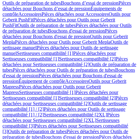
Outils de préparation de tubes
Bouchons d’essai de pression
Pièces
détachées pour Bouchons d’essai de pression
Équipements de
contrôle
Accessoires
Pièces détachées pour Accessoires
Outils pour
Geberit PushFit
Pièces détachées pour Outils pour Geberit
PushFit
Outils de préparation de tubes
Pièces détachées pour Outils
de préparation de tubes
Bouchons d'essai de pression
Pièces
détachées pour Bouchons d'essai de pression
Outils pour Geberit
Mepla
Pièces détachées pour Outils pour Geberit Mepla
Outils de
sertissage manuel
Pièces détachées pour Outils de sertissage
manuel
Sertisseuses compatibilité [1]
Pièces détachées pour
Sertisseuses compatibilité [1]
Sertisseuses compatibilité [2]
Pièces
détachées pour Sertisseuses compatibilité [2]
Outils de préparation de
tubes
Pièces détachées pour Outils de préparation de tubes
Bouchons
d'essai de pression
Pièces détachées pour Bouchons d'essai de
pression
Équipement de contrôle
Accessoires
Outils pour Geberit
Mapress
Pièces détachées pour Outils pour Geberit
Mapress
Sertisseuses compatibilité [1]
Pièces détachées pour
Sertisseuses compatibilité [1]
Sertisseuses compatibilité [2]
Pièces
détachées pour Sertisseuses compatibilité [2]
Outils de sertissage
compatibilité [1] / [2]
Pièces détachées pour Outils de sertissage
compatibilité [1] / [2]
Sertisseuses compatibilité [2XL]
Pièces
détachées pour Sertisseuses compatibilité [2XL]
Sertisseuses
compatibilité [3]
Pièces détachées pour Sertisseuses compatibilité
[3]
Outils de préparation de tubes
Pièces détachées pour Outils de
préparation de tubes
Bouchons d'essai de pression
Pièces détachées