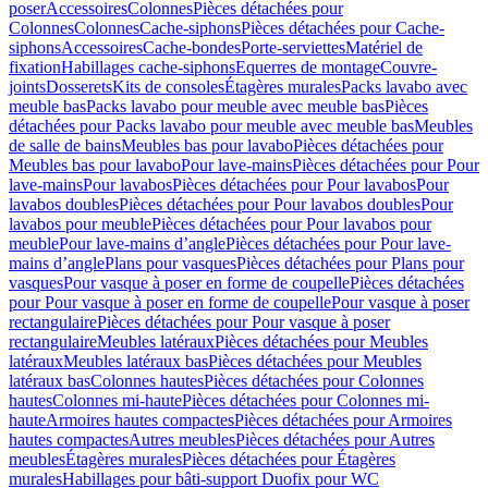
poser
Accessoires
Colonnes
Pièces détachées pour
Colonnes
Colonnes
Cache-siphons
Pièces détachées pour Cache-
siphons
Accessoires
Cache-bondes
Porte-serviettes
Matériel de
fixation
Habillages cache-siphons
Equerres de montage
Couvre-
joints
Dosserets
Kits de consoles
Étagères murales
Packs lavabo avec
meuble bas
Packs lavabo pour meuble avec meuble bas
Pièces
détachées pour Packs lavabo pour meuble avec meuble bas
Meubles
de salle de bains
Meubles bas pour lavabo
Pièces détachées pour
Meubles bas pour lavabo
Pour lave-mains
Pièces détachées pour Pour
lave-mains
Pour lavabos
Pièces détachées pour Pour lavabos
Pour
lavabos doubles
Pièces détachées pour Pour lavabos doubles
Pour
lavabos pour meuble
Pièces détachées pour Pour lavabos pour
meuble
Pour lave-mains d’angle
Pièces détachées pour Pour lave-
mains d’angle
Plans pour vasques
Pièces détachées pour Plans pour
vasques
Pour vasque à poser en forme de coupelle
Pièces détachées
pour Pour vasque à poser en forme de coupelle
Pour vasque à poser
rectangulaire
Pièces détachées pour Pour vasque à poser
rectangulaire
Meubles latéraux
Pièces détachées pour Meubles
latéraux
Meubles latéraux bas
Pièces détachées pour Meubles
latéraux bas
Colonnes hautes
Pièces détachées pour Colonnes
hautes
Colonnes mi-haute
Pièces détachées pour Colonnes mi-
haute
Armoires hautes compactes
Pièces détachées pour Armoires
hautes compactes
Autres meubles
Pièces détachées pour Autres
meubles
Étagères murales
Pièces détachées pour Étagères
murales
Habillages pour bâti-support Duofix pour WC