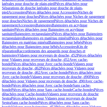
latérales pour douche de plain-pied
Pièces détachées pour
Séparations de douche latérales pour douche de plain-
pied
Accessoires
Pièces détachées pour Accessoires
Niches de
rangement pour douches
Pièces détachées pour Niches de rangement
pour douches
Niches de rangement
Pièces détachées pour Niches de
rangement
Accessoires
Baignoires
Baignoires en acrylique
sanitaire
Pièces détachées pour Baignoires en acrylique
sanitaire
Baignoires rectangulaires
Pièces détachées pour Baignoires
rectangulaires
Baignoires en matériau minéral
Pièces détachées pour
Baignoires en matériau minéral
Baignoires pour bébés
Pièces
détachées pour Baignoires pour bébés
Accessoires
Kits de
réparation
Raccordements des appareils pour douches et
baignoires
Vidages pour receveurs de douche, d52
Pièces détachées
pour Vidages pour receveurs de douche, d52
Avec cache-
bonde
Pièces détachées pour Avec cache-bonde
Vidages pour
receveurs de douche, d62
Pièces détachées pour Vidages pour
receveurs de douche, d62
Avec cache-bonde
Pièces détachées pour
Avec cache-bonde
Vidages pour receveurs de douche, d90
Pièces
détachées pour Vidages pour receveurs de douche, d90
Avec cache-
bonde
Pièces détachées pour Avec cache-bonde
Sans cache-
bonde
Pièces détachées pour Sans cache-bonde
Cache-bondes
Pièces
détachées pour Cache-bondes
Vidages pour receveurs de douche
Sestra
Pièces détachées pour Vidages pour receveurs de douche
Sestra
Sans cache-bonde
Pièces détachées pour Sans cache-
bonde
Vidages pour baignoires, d52
Pièces détachées pour Vidages