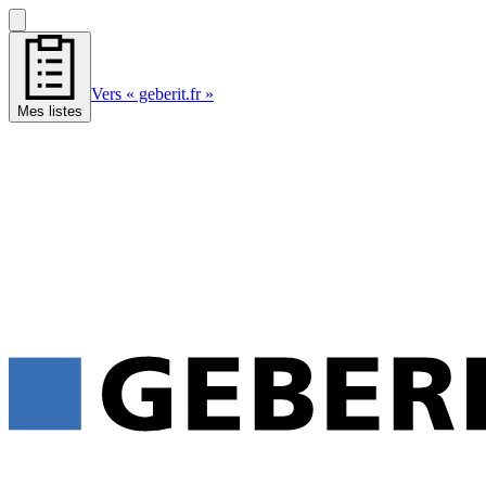
Vers « geberit.fr »
Mes listes