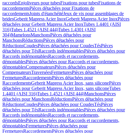
raccords
Enjoliveurs pour tubes
Fixations pour tubes
Fixations de
raccordements
Pièces détachées pour Fixations de
raccordements
Joints d'étanchéité
Jeux de vis pour assemblages de
brides
Geberit Mapress Acier Inox
Geberit Mapress Acier Inox
Pièces
détachées pour Geberit Mapress Acier Inox
Tubes 1.4401 (AISI
316)
Tubes 1.4521 (AISI 444)
Tubes 1.4301 (AISI
304)
Mamelons
Manchons
Pièces détachées pour
Manchons
Réductions
Pièces détachées pour
Réductions
Coudes
Pièces détachées pour Coudes
Tés
Pièces
détachées pour Tés
Raccords indémontables
Pièces détachées pour
Raccords indémontables
Raccords et raccordements,
démontables
Pièces détachées pour Raccords et raccordements,
démontables
Compensateurs
Pièces détachées pour
Compensateurs
Traversées
Fermetures
Pièces détachées pour
Fermetures
Raccordements
Pièces détachées pour
Raccordements
Geberit Mapress Acier Inox, sans silicone
Pièces
détachées pour Geberit Mapress Acier Inox, sans silicone
Tubes
1.4401 (AISI 316)
Tubes 1.4521 (AISI 444)
Manchons
Pièces
détachées pour Manchons
Réductions
Pièces détachées pour
Réductions
Coudes
Pièces détachées pour Coudes
Tés
Pièces
détachées pour Tés
Raccords indémontables
Pièces détachées pour
Raccords indémontables
Raccords et raccordements,
démontables
Pièces détachées pour Raccords et raccordements,
démontables
Fermetures
Pièces détachées pour
Fermetures
Raccordements
Pièces détachées pour