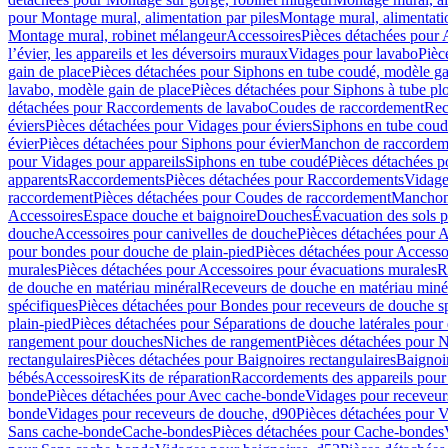
pour Montage mural, alimentation par piles
Montage mural, alimentati
Montage mural, robinet mélangeur
Accessoires
Pièces détachées pour 
l’évier, les appareils et les déversoirs muraux
Vidages pour lavabo
Pièc
gain de place
Pièces détachées pour Siphons en tube coudé, modèle ga
lavabo, modèle gain de place
Pièces détachées pour Siphons à tube pl
détachées pour Raccordements de lavabo
Coudes de raccordement
Rec
éviers
Pièces détachées pour Vidages pour éviers
Siphons en tube cou
évier
Pièces détachées pour Siphons pour évier
Manchon de raccordem
pour Vidages pour appareils
Siphons en tube coudé
Pièces détachées p
apparents
Raccordements
Pièces détachées pour Raccordements
Vidage
raccordement
Pièces détachées pour Coudes de raccordement
Manchon
Accessoires
Espace douche et baignoire
Douches
Évacuation des sols 
douche
Accessoires pour canivelles de douche
Pièces détachées pour A
pour bondes pour douche de plain-pied
Pièces détachées pour Accesso
murales
Pièces détachées pour Accessoires pour évacuations murales
R
de douche en matériau minéral
Receveurs de douche en matériau miné
spécifiques
Pièces détachées pour Bondes pour receveurs de douche s
plain-pied
Pièces détachées pour Séparations de douche latérales pour
rangement pour douches
Niches de rangement
Pièces détachées pour 
rectangulaires
Pièces détachées pour Baignoires rectangulaires
Baignoi
bébés
Accessoires
Kits de réparation
Raccordements des appareils pour 
bonde
Pièces détachées pour Avec cache-bonde
Vidages pour receveur
bonde
Vidages pour receveurs de douche, d90
Pièces détachées pour 
Sans cache-bonde
Cache-bondes
Pièces détachées pour Cache-bondes