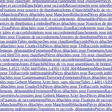
cords pour chauffage, démontables
Raccordements pour chauffage
Pièces
ubes et raccords
Étanchéités pour raccords
Recouvrements pour tubes
Re
on
Fixations pour nourrice de distribution
Joints d’étanchéité
Packs de vis
ds
Manchons
Pièces détachées pour Manchons
Réductions
Pièces détaché
ccords indémontables
Raccords et raccordements, démontables
Pièces dé
rrices de distribution à emboîter
Pièces détachées pour Nourrices de dis
 d'eau
Pièces détachées pour Compteurs d'eau
Raccordements pour chau
r tubes et raccords
Isolations pour raccordements
Etanchements pour tube
chées pour Fixations de raccordements
Armoires de distribution
Pièces dé
eau potable
Tubes multicouches pour chauffage
Raccords
Pièces détaché
 détachées pour Coudes
Tés
Pièces détachées pour Tés
Raccords indémon
rdements, démontables
Fermetures
Pièces détachées pour Fermetures
Appl
ord fileté
Tés pour chauffage
Pièces détachées pour Tés pour chauffage
ns pour tubes et raccords
Isolations pour raccordements
Etanchements pour
raccordements
Joints d'étanchéité
Jeux de vis pour assemblages de brides
G
ubes 1.4521 (AISI 444)
Tubes 1.4301 (AISI 304)
Mamelons
Manchons
 pour Tés
Raccords indémontables
Pièces détachées pour Raccords indé
détachées pour Compensateurs
Traversées
Fermetures
Pièces détachées po
hées pour Geberit Mapress Acier Inox, sans silicone
Tubes 1.4401 (AISI
 détachées pour Coudes
Tés
Pièces détachées pour Tés
Raccords indémon
rdements, démontables
Fermetures
Pièces détachées pour Fermetures
Racc
raversées
Accessoires pour Geberit Mapress Acier Inox
Pièces détachée
es
Fixations de raccordements
Pièces détachées pour Fixations de racco
s
Manchons
Pièces détachées pour Manchons
Réductions
Pièces détachée
ransitions indémontables
Transitions et raccords, démontables
Pièces dét