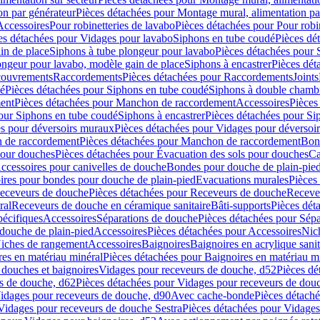
on par générateur
Pièces détachées pour Montage mural, alimentation pa
Accessoires
Pour robinetteries de lavabo
Pièces détachées pour Pour robi
es détachées pour Vidages pour lavabo
Siphons en tube coudé
Pièces dé
in de place
Siphons à tube plongeur pour lavabo
Pièces détachées pour 
ongeur pour lavabo, modèle gain de place
Siphons à encastrer
Pièces dét
ouvrements
Raccordements
Pièces détachées pour Raccordements
Joints
dé
Pièces détachées pour Siphons en tube coudé
Siphons à double chamb
ent
Pièces détachées pour Manchon de raccordement
Accessoires
Pièces
our Siphons en tube coudé
Siphons à encastrer
Pièces détachées pour Sip
s pour déversoirs muraux
Pièces détachées pour Vidages pour déversoi
 de raccordement
Pièces détachées pour Manchon de raccordement
Bon
pour douches
Pièces détachées pour Évacuation des sols pour douches
Ca
ccessoires pour canivelles de douche
Bondes pour douche de plain-pie
ires pour bondes pour douche de plain-pied
Evacuations murales
Pièces
eceveurs de douche
Pièces détachées pour Receveurs de douche
Receve
ral
Receveurs de douche en céramique sanitaire
Bâti-supports
Pièces dét
pécifiques
Accessoires
Séparations de douche
Pièces détachées pour Sép
 douche de plain-pied
Accessoires
Pièces détachées pour Accessoires
Nic
Niches de rangement
Accessoires
Baignoires
Baignoires en acrylique sanit
res en matériau minéral
Pièces détachées pour Baignoires en matériau m
douches et baignoires
Vidages pour receveurs de douche, d52
Pièces dé
s de douche, d62
Pièces détachées pour Vidages pour receveurs de dou
Vidages pour receveurs de douche, d90
Avec cache-bonde
Pièces détach
Vidages pour receveurs de douche Sestra
Pièces détachées pour Vidages