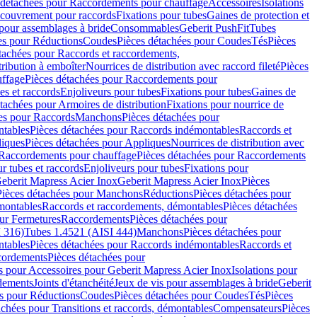
 détachées pour Raccordements pour chauffage
Accessoires
Isolations
couvrement pour raccords
Fixations pour tubes
Gaines de protection et
 pour assemblages à bride
Consommables
Geberit PushFit
Tubes
es pour Réductions
Coudes
Pièces détachées pour Coudes
Tés
Pièces
tachées pour Raccords et raccordements,
tribution à emboîter
Nourrices de distribution avec raccord fileté
Pièces
ffage
Pièces détachées pour Raccordements pour
s et raccords
Enjoliveurs pour tubes
Fixations pour tubes
Gaines de
tachées pour Armoires de distribution
Fixations pour nourrice de
es pour Raccords
Manchons
Pièces détachées pour
tables
Pièces détachées pour Raccords indémontables
Raccords et
iques
Pièces détachées pour Appliques
Nourrices de distribution avec
Raccordements pour chauffage
Pièces détachées pour Raccordements
 tubes et raccords
Enjoliveurs pour tubes
Fixations pour
eberit Mapress Acier Inox
Geberit Mapress Acier Inox
Pièces
Pièces détachées pour Manchons
Réductions
Pièces détachées pour
montables
Raccords et raccordements, démontables
Pièces détachées
ur Fermetures
Raccordements
Pièces détachées pour
 316)
Tubes 1.4521 (AISI 444)
Manchons
Pièces détachées pour
tables
Pièces détachées pour Raccords indémontables
Raccords et
ordements
Pièces détachées pour
s pour Accessoires pour Geberit Mapress Acier Inox
Isolations pour
rdements
Joints d'étanchéité
Jeux de vis pour assemblages à bride
Geberit
s pour Réductions
Coudes
Pièces détachées pour Coudes
Tés
Pièces
achées pour Transitions et raccords, démontables
Compensateurs
Pièces