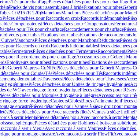
etures
Tés pour chauffage
Pièces détachées pour Tés pour chauffage
Rac
chéité
Packs de vis pour assemblages à bride
Fixations pour tubes
Geberi
Tubes 1.0215 (E 220)
Mamelons
Manchons
Pièces détachées pour Manc
ix
Pièces détachées pour Raccords en croix
Raccords indémontables
Pièc
tables
Compensateurs
Pièces détachées pour Compensateurs
Fermetures
étachées pour Tés pour chauffage
Raccordements pour chauffage
Pièces
njoliveurs pour tubes
Fixations pour tubes
Fixations de raccordements
Jo
s Cuivre
Manchons
Pièces détachées pour Manchons
Réductions
Pièces d
ées pour Raccords en croix
Raccords indémontables
Pièces détachées po
tables
Fermetures
Pièces détachées pour Fermetures
Raccordements
Pièc
ées pour Raccordements pour chauffage
Accessoires pour Geberit Mapr
ords
Enjoliveurs pour tubes
Fixations pour tubes
Fixations de raccordeme
NiFe
Geberit Mapress CuNiFe
Pièces détachées pour Geberit Mapress 
 détachées pour Coudes
Tés
Pièces détachées pour Tés
Raccords indémon
rdements, démontables
Traversées
Pièces détachées pour Traversées
Acces
age hygiéniques
Pièces détachées pour Unités de rinçage hygiéniques
Acc
des de WC avec rinçage forcé hygiénique
Pièces détachées pour Réser
Pièces détachées pour Modules d’hygiène à intégrer
Accessoires pour r
 rinçage forcé hygiénique
Capteurs
Câbles
Blocs d’alimentation
Pièces d
montage encastré
Pièces détachées pour Vannes à siège droit pour monta
letés
Pièces détachées pour Avec raccords filetés
Vannes à siège incliné
P
ords à sertir Mepla
Pièces détachées pour Avec raccords à sertir Mepla
boisseau sphérique
Pièces détachées pour Robinets à boisseau sphérique
raccords à sertir Mepla
Avec raccords à sertir Mapress
Pièces détachées
érique pour montage encastré
Avec raccords à sertir FlowFit
Avec raccord