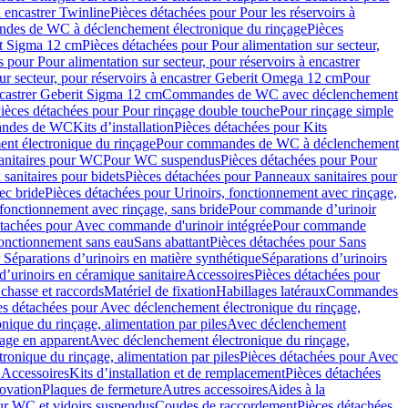
à encastrer Twinline
Pièces détachées pour Pour les réservoirs à
es de WC à déclenchement électronique du rinçage
Pièces
rit Sigma 12 cm
Pièces détachées pour Pour alimentation sur secteur,
 pour Pour alimentation sur secteur, pour réservoirs à encastrer
ur secteur, pour réservoirs à encastrer Geberit Omega 12 cm
Pour
encastrer Geberit Sigma 12 cm
Commandes de WC avec déclenchement
ièces détachées pour Pour rinçage double touche
Pour rinçage simple
mandes de WC
Kits d’installation
Pièces détachées pour Kits
nt électronique du rinçage
Pour commandes de WC à déclenchement
anitaires pour WC
Pour WC suspendus
Pièces détachées pour Pour
sanitaires pour bidets
Pièces détachées pour Panneaux sanitaires pour
ec bride
Pièces détachées pour Urinoirs, fonctionnement avec rinçage,
 fonctionnement avec rinçage, sans bride
Pour commande d’urinoir
étachées pour Avec commande d'urinoir intégrée
Pour commande
fonctionnement sans eau
Sans abattant
Pièces détachées pour Sans
 Séparations d’urinoirs en matière synthétique
Séparations d’urinoirs
d’urinoirs en céramique sanitaire
Accessoires
Pièces détachées pour
chasse et raccords
Matériel de fixation
Habillages latéraux
Commandes
es détachées pour Avec déclenchement électronique du rinçage,
ique du rinçage, alimentation par piles
Avec déclenchement
age en apparent
Avec déclenchement électronique du rinçage,
onique du rinçage, alimentation par piles
Pièces détachées pour Avec
 Accessoires
Kits d’installation et de remplacement
Pièces détachées
novation
Plaques de fermeture
Autres accessoires
Aides à la
ur WC et vidoirs suspendus
Coudes de raccordement
Pièces détachées