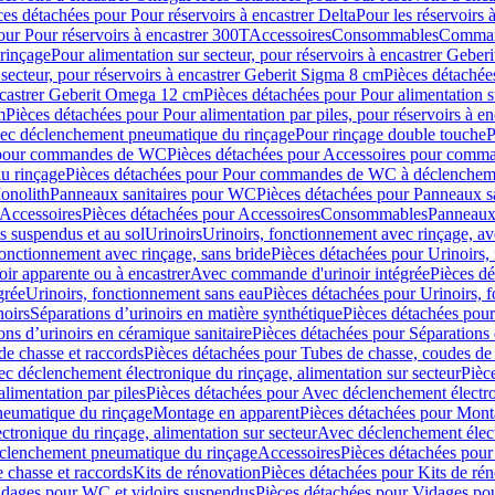
ces détachées pour Pour réservoirs à encastrer Delta
Pour les réservoirs 
our Pour réservoirs à encastrer 300T
Accessoires
Consommables
Command
rinçage
Pour alimentation sur secteur, pour réservoirs à encastrer Gebe
 secteur, pour réservoirs à encastrer Geberit Sigma 8 cm
Pièces détachées
encastrer Geberit Omega 12 cm
Pièces détachées pour Pour alimentation s
m
Pièces détachées pour Pour alimentation par piles, pour réservoirs à 
c déclenchement pneumatique du rinçage
Pour rinçage double touche
P
 pour commandes de WC
Pièces détachées pour Accessoires pour com
u rinçage
Pièces détachées pour Pour commandes de WC à déclencheme
onolith
Panneaux sanitaires pour WC
Pièces détachées pour Panneaux s
Accessoires
Pièces détachées pour Accessoires
Consommables
Panneaux 
s suspendus et au sol
Urinoirs
Urinoirs, fonctionnement avec rinçage, av
fonctionnement avec rinçage, sans bride
Pièces détachées pour Urinoirs,
ir apparente ou à encastrer
Avec commande d'urinoir intégrée
Pièces d
grée
Urinoirs, fonctionnement sans eau
Pièces détachées pour Urinoirs, 
noirs
Séparations d’urinoirs en matière synthétique
Pièces détachées pour
ons d’urinoirs en céramique sanitaire
Pièces détachées pour Séparations 
de chasse et raccords
Pièces détachées pour Tubes de chasse, coudes de 
c déclenchement électronique du rinçage, alimentation sur secteur
Pièc
limentation par piles
Pièces détachées pour Avec déclenchement électron
neumatique du rinçage
Montage en apparent
Pièces détachées pour Mont
tronique du rinçage, alimentation sur secteur
Avec déclenchement électr
clenchement pneumatique du rinçage
Accessoires
Pièces détachées pour
 chasse et raccords
Kits de rénovation
Pièces détachées pour Kits de ré
dages pour WC et vidoirs suspendus
Pièces détachées pour Vidages po