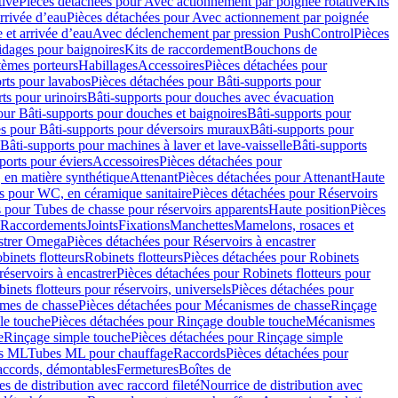
tive
Pièces détachées pour Avec actionnement par poignée rotative
Kits
rrivée d’eau
Pièces détachées pour Avec actionnement par poignée
 et arrivée d’eau
Avec déclenchement par pression PushControl
Pièces
idages pour baignoires
Kits de raccordement
Bouchons de
tèmes porteurs
Habillages
Accessoires
Pièces détachées pour
rts pour lavabos
Pièces détachées pour Bâti-supports pour
ts pour urinoirs
Bâti-supports pour douches avec évacuation
our Bâti-supports pour douches et baignoires
Bâti-supports pour
es pour Bâti-supports pour déversoirs muraux
Bâti-supports pour
Bâti-supports pour machines à laver et lave-vaisselle
Bâti-supports
ports pour éviers
Accessoires
Pièces détachées pour
 en matière synthétique
Attenant
Pièces détachées pour Attenant
Haute
s pour WC, en céramique sanitaire
Pièces détachées pour Réservoirs
 pour Tubes de chasse pour réservoirs apparents
Haute position
Pièces
r Raccordements
Joints
Fixations
Manchettes
Mamelons, rosaces et
astrer Omega
Pièces détachées pour Réservoirs à encastrer
inets flotteurs
Robinets flotteurs
Pièces détachées pour Robinets
réservoirs à encastrer
Pièces détachées pour Robinets flotteurs pour
inets flotteurs pour réservoirs, universels
Pièces détachées pour
mes de chasse
Pièces détachées pour Mécanismes de chasse
Rinçage
le touche
Pièces détachées pour Rinçage double touche
Mécanismes
e
Rinçage simple touche
Pièces détachées pour Rinçage simple
s ML
Tubes ML pour chauffage
Raccords
Pièces détachées pour
raccords, démontables
Fermetures
Boîtes de
s de distribution avec raccord fileté
Nourrice de distribution avec