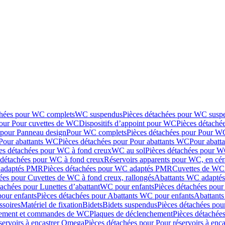
chées pour WC complets
WC suspendus
Pièces détachées pour WC susp
pour Pour cuvettes de WC
Dispositifs d’appoint pour WC
Pièces détaché
 pour Panneau design
Pour WC complets
Pièces détachées pour Pour W
Pour abattants WC
Pièces détachées pour Pour abattants WC
Pour abatt
es détachées pour WC à fond creux
WC au sol
Pièces détachées pour W
 détachées pour WC à fond creux
Réservoirs apparents pour WC, en cér
adaptés PMR
Pièces détachées pour WC adaptés PMR
Cuvettes de WC 
ées pour Cuvettes de WC à fond creux, rallongés
Abattants WC adapt
tachées pour Lunettes d’abattant
WC pour enfants
Pièces détachées pou
our enfants
Pièces détachées pour Abattants WC pour enfants
Abattant
ssoires
Matériel de fixation
Bidets
Bidets suspendus
Pièces détachées pou
hement et commandes de WC
Plaques de déclenchement
Pièces détachée
servoirs à encastrer Omega
Pièces détachées pour Pour réservoirs à enc