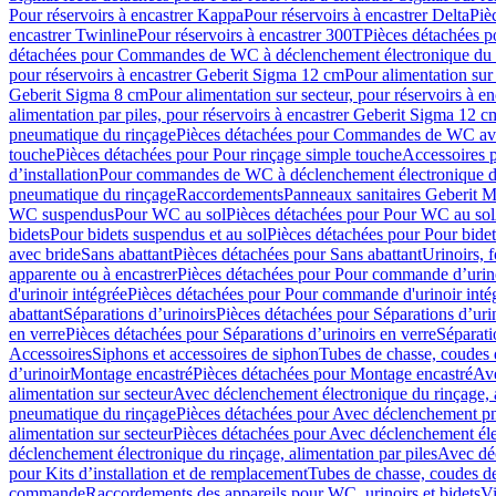
Pour réservoirs à encastrer Kappa
Pour réservoirs à encastrer Delta
Piè
encastrer Twinline
Pour réservoirs à encastrer 300T
Pièces détachées p
détachées pour Commandes de WC à déclenchement électronique du 
pour réservoirs à encastrer Geberit Sigma 12 cm
Pour alimentation sur
Geberit Sigma 8 cm
Pour alimentation sur secteur, pour réservoirs à 
alimentation par piles, pour réservoirs à encastrer Geberit Sigma 12 c
pneumatique du rinçage
Pièces détachées pour Commandes de WC ave
touche
Pièces détachées pour Pour rinçage simple touche
Accessoires
d’installation
Pour commandes de WC à déclenchement électronique d
pneumatique du rinçage
Raccordements
Panneaux sanitaires Geberit M
WC suspendus
Pour WC au sol
Pièces détachées pour Pour WC au sol
bidets
Pour bidets suspendus et au sol
Pièces détachées pour Pour bidet
avec bride
Sans abattant
Pièces détachées pour Sans abattant
Urinoirs, 
apparente ou à encastrer
Pièces détachées pour Pour commande d’urino
d'urinoir intégrée
Pièces détachées pour Pour commande d'urinoir inté
abattant
Séparations d’urinoirs
Pièces détachées pour Séparations d’uri
en verre
Pièces détachées pour Séparations d’urinoirs en verre
Séparati
Accessoires
Siphons et accessoires de siphon
Tubes de chasse, coudes 
dʼurinoir
Montage encastré
Pièces détachées pour Montage encastré
Ave
alimentation sur secteur
Avec déclenchement électronique du rinçage, a
pneumatique du rinçage
Pièces détachées pour Avec déclenchement p
alimentation sur secteur
Pièces détachées pour Avec déclenchement élec
déclenchement électronique du rinçage, alimentation par piles
Avec dé
pour Kits d’installation et de remplacement
Tubes de chasse, coudes de
commande
Raccordements des appareils pour WC, urinoirs et bidets
Vi