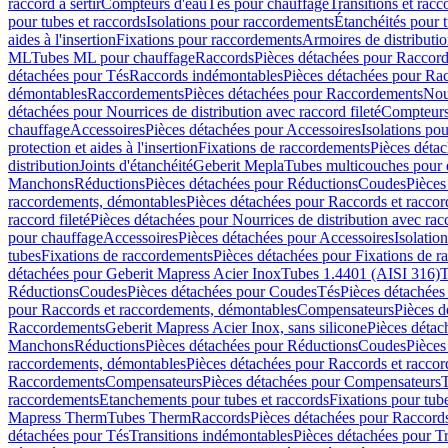
raccord à sertir
Compteurs d'eau
Tés pour chauffage
Transitions et rac
pour tubes et raccords
Isolations pour raccordements
Étanchéités pour t
aides à l'insertion
Fixations pour raccordements
Armoires de distributi
ML
Tubes ML pour chauffage
Raccords
Pièces détachées pour Raccor
détachées pour Tés
Raccords indémontables
Pièces détachées pour Ra
démontables
Raccordements
Pièces détachées pour Raccordements
Nou
détachées pour Nourrices de distribution avec raccord fileté
Compteurs
chauffage
Accessoires
Pièces détachées pour Accessoires
Isolations pou
protection et aides à l'insertion
Fixations de raccordements
Pièces déta
distribution
Joints d'étanchéité
Geberit Mepla
Tubes multicouches pour 
Manchons
Réductions
Pièces détachées pour Réductions
Coudes
Pièces
raccordements, démontables
Pièces détachées pour Raccords et racco
raccord fileté
Pièces détachées pour Nourrices de distribution avec racc
pour chauffage
Accessoires
Pièces détachées pour Accessoires
Isolatio
tubes
Fixations de raccordements
Pièces détachées pour Fixations de 
détachées pour Geberit Mapress Acier Inox
Tubes 1.4401 (AISI 316)
T
Réductions
Coudes
Pièces détachées pour Coudes
Tés
Pièces détachées
pour Raccords et raccordements, démontables
Compensateurs
Pièces 
Raccordements
Geberit Mapress Acier Inox, sans silicone
Pièces détac
Manchons
Réductions
Pièces détachées pour Réductions
Coudes
Pièces
raccordements, démontables
Pièces détachées pour Raccords et racco
Raccordements
Compensateurs
Pièces détachées pour Compensateurs
T
raccordements
Etanchements pour tubes et raccords
Fixations pour tub
Mapress Therm
Tubes Therm
Raccords
Pièces détachées pour Raccord
détachées pour Tés
Transitions indémontables
Pièces détachées pour T