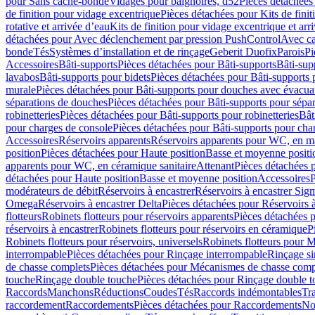
pour Sans cache-bonde
Vidages pour baignoires, d52
Pièces détachées
de finition pour vidage excentrique
Pièces détachées pour Kits de fini
rotative et arrivée d’eau
Kits de finition pour vidage excentrique et arr
détachées pour Avec déclenchement par pression PushControl
Avec c
bonde
Tés
Systèmes d’installation et de rinçage
Geberit Duofix
Parois
Pi
Accessoires
Bâti-supports
Pièces détachées pour Bâti-supports
Bâti-su
lavabos
Bâti-supports pour bidets
Pièces détachées pour Bâti-supports 
murale
Pièces détachées pour Bâti-supports pour douches avec évacua
séparations de douches
Pièces détachées pour Bâti-supports pour sépa
robinetteries
Pièces détachées pour Bâti-supports pour robinetteries
Bât
pour charges de console
Pièces détachées pour Bâti-supports pour cha
Accessoires
Réservoirs apparents
Réservoirs apparents pour WC, en ma
position
Pièces détachées pour Haute position
Basse et moyenne positi
apparents pour WC, en céramique sanitaire
Attenant
Pièces détachées 
détachées pour Haute position
Basse et moyenne position
Accessoires
P
modérateurs de débit
Réservoirs à encastrer
Réservoirs à encastrer Sig
Omega
Réservoirs à encastrer Delta
Pièces détachées pour Réservoirs à
flotteurs
Robinets flotteurs pour réservoirs apparents
Pièces détachées p
réservoirs à encastrer
Robinets flotteurs pour réservoirs en céramique
P
Robinets flotteurs pour réservoirs, universels
Robinets flotteurs pour 
interrompable
Pièces détachées pour Rinçage interrompable
Rinçage s
de chasse complets
Pièces détachées pour Mécanismes de chasse comp
touche
Rinçage double touche
Pièces détachées pour Rinçage double 
Raccords
Manchons
Réductions
Coudes
Tés
Raccords indémontables
Tra
raccordement
Raccordements
Pièces détachées pour Raccordements
Nou