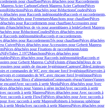
cordements pour chauffage
Pièces détachées pour Raccordements
t Mapress Acier Carbone
Geberit Mapress Acier Carbone
Pièces
hons
Réductions
Pièces détachées pour Réductions
Coudes
Pièces
es détachées pour Raccords indémontables
Raccords et raccordements,
Pièces détachées pour Fermetures
Manchons pour chauffage
Pièces
 détachées pour Raccordements pour chauffage
Accessoires pour
ints d'étanchéité
Jeux de vis pour assemblages à bride
Geberit Mapress
étachées pour Réductions
Coudes
Pièces détachées pour
ur Raccords indémontables
Raccords et raccordements,
es détachées pour Raccordements
Tés pour chauffage
Pièces détachées
ess Cuivre
Pièces détachées pour Accessoires pour Geberit Mapress
nts
Pièces détachées pour Fixations de raccordements
Joints
CuNiFe
Tubes 2.1972
Manchons
Pièces détachées pour
tables
Pièces détachées pour Raccords indémontables
Raccords et
soires pour Geberit Mapress CuNiFe
Joints d'étanchéité
Jeux de vis
essoires pour unités de rinçage hygiéniques
Capteurs
Câbles
Limiteurs
voirs et commandes de WC avec rinçage forcé hygiénique
Réservoirs à
éservoirs et commandes de WC avec rinçage forcé hygiénique
Pièces
étachées pour Blocs d’alimentation
Composants réseau
Vannes
Vannes
ge encastré
Avec raccords à sertir Mepla
Pièces détachées pour Avec
ièces détachées pour Vannes à siège incliné
Avec raccords à sertir
Avec raccords à sertir Mapress
Pièces détachées pour Avec raccords à
Avec raccords à sertir FlowFit
Pièces détachées pour Avec raccords à
 pour Avec raccords à sertir Mapress
Robinets à boisseau sphérique
s à sertir Mepla
Avec raccords à sertir Mapress
Pièces détachées pour