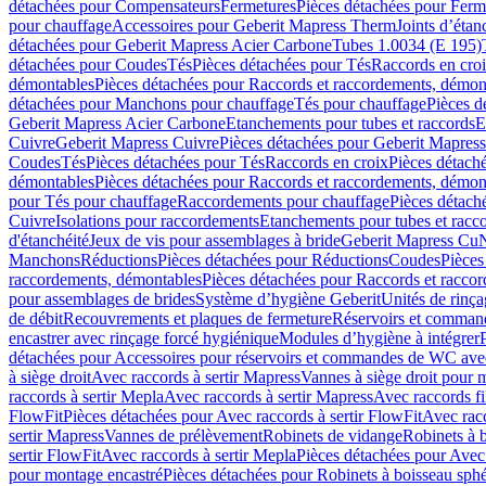
détachées pour Compensateurs
Fermetures
Pièces détachées pour Ferm
pour chauffage
Accessoires pour Geberit Mapress Therm
Joints d’étan
détachées pour Geberit Mapress Acier Carbone
Tubes 1.0034 (E 195)
détachées pour Coudes
Tés
Pièces détachées pour Tés
Raccords en cro
démontables
Pièces détachées pour Raccords et raccordements, démon
détachées pour Manchons pour chauffage
Tés pour chauffage
Pièces d
Geberit Mapress Acier Carbone
Etanchements pour tubes et raccords
E
Cuivre
Geberit Mapress Cuivre
Pièces détachées pour Geberit Mapres
Coudes
Tés
Pièces détachées pour Tés
Raccords en croix
Pièces détach
démontables
Pièces détachées pour Raccords et raccordements, démon
pour Tés pour chauffage
Raccordements pour chauffage
Pièces détach
Cuivre
Isolations pour raccordements
Etanchements pour tubes et racc
d'étanchéité
Jeux de vis pour assemblages à bride
Geberit Mapress Cu
Manchons
Réductions
Pièces détachées pour Réductions
Coudes
Pièces
raccordements, démontables
Pièces détachées pour Raccords et racco
pour assemblages de brides
Système d’hygiène Geberit
Unités de rinç
de débit
Recouvrements et plaques de fermeture
Réservoirs et comman
encastrer avec rinçage forcé hygiénique
Modules d’hygiène à intégrer
détachées pour Accessoires pour réservoirs et commandes de WC avec
à siège droit
Avec raccords à sertir Mapress
Vannes à siège droit pour 
raccords à sertir Mepla
Avec raccords à sertir Mapress
Avec raccords fi
FlowFit
Pièces détachées pour Avec raccords à sertir FlowFit
Avec racc
sertir Mapress
Vannes de prélèvement
Robinets de vidange
Robinets à 
sertir FlowFit
Avec raccords à sertir Mepla
Pièces détachées pour Avec 
pour montage encastré
Pièces détachées pour Robinets à boisseau sph