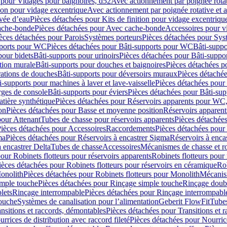
 pour Vidages pour baignoires, d52
Avec actionnement par poignée rota
tion pour vidage excentrique
Avec actionnement par poignée rotative et a
ivée d’eau
Pièces détachées pour Kits de finition pour vidage excentrique
ache-bonde
Pièces détachées pour Avec cache-bonde
Accessoires pour v
èces détachées pour Parois
Systèmes porteurs
Pièces détachées pour Sys
pports pour WC
Pièces détachées pour Bâti-supports pour WC
Bâti-suppo
pour bidets
Bâti-supports pour urinoirs
Pièces détachées pour Bâti-suppor
tion murale
Bâti-supports pour douches et baignoires
Pièces détachées p
rations de douches
Bâti-supports pour déversoirs muraux
Pièces détaché
i-supports pour machines à laver et lave-vaisselle
Pièces détachées pour 
rges de console
Bâti-supports pour éviers
Pièces détachées pour Bâti-sup
tière synthétique
Pièces détachées pour Réservoirs apparents pour WC,
on
Pièces détachées pour Basse et moyenne position
Réservoirs apparent
pour Attenant
Tubes de chasse pour réservoirs apparents
Pièces détachées
ièces détachées pour Accessoires
Raccordements
Pièces détachées pou
ma
Pièces détachées pour Réservoirs à encastrer Sigma
Réservoirs à enc
 encastrer Delta
Tubes de chasse
Accessoires
Mécanismes de chasse et rob
our Robinets flotteurs pour réservoirs apparents
Robinets flotteurs pour 
ièces détachées pour Robinets flotteurs pour réservoirs en céramique
Rob
Monolith
Pièces détachées pour Robinets flotteurs pour Monolith
Mécanis
imple touche
Pièces détachées pour Rinçage simple touche
Rinçage doub
lets
Rinçage interrompable
Pièces détachées pour Rinçage interrompabl
touche
Systèmes de canalisation pour l’alimentation
Geberit FlowFit
Tube
nsitions et raccords, démontables
Pièces détachées pour Transitions et 
rrices de distribution avec raccord fileté
Pièces détachées pour Nourrice