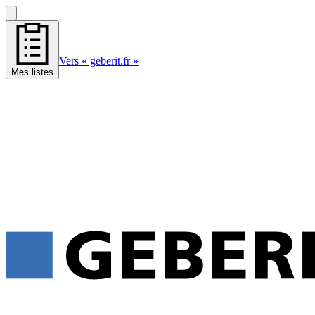
Vers « geberit.fr »
Mes listes