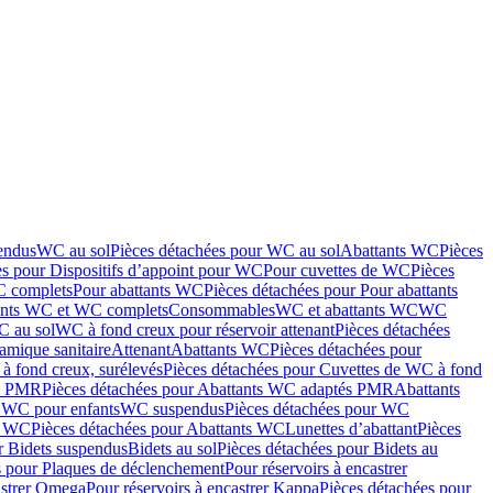
endus
WC au sol
Pièces détachées pour WC au sol
Abattants WC
Pièces
es pour Dispositifs d’appoint pour WC
Pour cuvettes de WC
Pièces
C complets
Pour abattants WC
Pièces détachées pour Pour abattants
ants WC et WC complets
Consommables
WC et abattants WC
WC
C au sol
WC à fond creux pour réservoir attenant
Pièces détachées
amique sanitaire
Attenant
Abattants WC
Pièces détachées pour
à fond creux, surélevés
Pièces détachées pour Cuvettes de WC à fond
és PMR
Pièces détachées pour Abattants WC adaptés PMR
Abattants
r WC pour enfants
WC suspendus
Pièces détachées pour WC
s WC
Pièces détachées pour Abattants WC
Lunettes d’abattant
Pièces
r Bidets suspendus
Bidets au sol
Pièces détachées pour Bidets au
s pour Plaques de déclenchement
Pour réservoirs à encastrer
astrer Omega
Pour réservoirs à encastrer Kappa
Pièces détachées pour