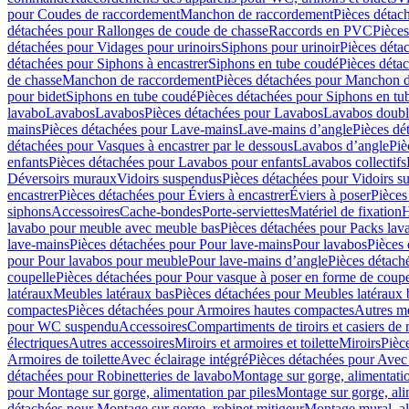
pour Coudes de raccordement
Manchon de raccordement
Pièces détac
détachées pour Rallonges de coude de chasse
Raccords en PVC
Pièce
détachées pour Vidages pour urinoirs
Siphons pour urinoir
Pièces déta
détachées pour Siphons à encastrer
Siphons en tube coudé
Pièces déta
de chasse
Manchon de raccordement
Pièces détachées pour Manchon 
pour bidet
Siphons en tube coudé
Pièces détachées pour Siphons en tu
lavabo
Lavabos
Lavabos
Pièces détachées pour Lavabos
Lavabos doubl
mains
Pièces détachées pour Lave-mains
Lave-mains d’angle
Pièces dé
détachées pour Vasques à encastrer par le dessous
Lavabos d’angle
Piè
enfants
Pièces détachées pour Lavabos pour enfants
Lavabos collectifs
Déversoirs muraux
Vidoirs suspendus
Pièces détachées pour Vidoirs s
encastrer
Pièces détachées pour Éviers à encastrer
Éviers à poser
Pièces
siphons
Accessoires
Cache-bondes
Porte-serviettes
Matériel de fixation
H
lavabo pour meuble avec meuble bas
Pièces détachées pour Packs la
lave-mains
Pièces détachées pour Pour lave-mains
Pour lavabos
Pièces
pour Pour lavabos pour meuble
Pour lave-mains d’angle
Pièces détach
coupelle
Pièces détachées pour Pour vasque à poser en forme de coupe
latéraux
Meubles latéraux bas
Pièces détachées pour Meubles latéraux 
compactes
Pièces détachées pour Armoires hautes compactes
Autres m
pour WC suspendu
Accessoires
Compartiments de tiroirs et casiers de
électriques
Autres accessoires
Miroirs et armoires et toilette
Miroirs
Pièc
Armoires de toilette
Avec éclairage intégré
Pièces détachées pour Avec 
détachées pour Robinetteries de lavabo
Montage sur gorge, alimentatio
pour Montage sur gorge, alimentation par piles
Montage sur gorge, ali
détachées pour Montage sur gorge, robinet mitigeur
Montage mural, al