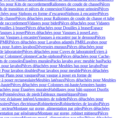
ées pour Kits de raccordement
Rallonges de coude de chasse
Pièces
s de transition et pièces de connexion
Vidages pour urinoirs
Pièces
achées pour Siphons en forme d’escargot
Siphons à encastrer
Pièces
de chasse
Pièces détachées pour Rallonges de coude de chasse et tube
 de raccordement
Vidages pour bidet
Pièces détachées pour Vidages
ouilles à braser
Pièces détachées pour Douilles à braser
Espace
asques à poser
Pièces détachées pour Vasques à poser
Lave-
our Vasques à encastrer
Vasques à encastrer par le dessous
Pièces
s PMR
Pièces détachées pour Lavabos adaptés PMR
Lavabos pour
s pour Autres lavabos
Déversoirs muraux
Pièces détachées pour
e laboratoire
Pièces détachées pour Cuves de laboratoire
Éviers à
our Colonnes
Colonnes
Cache-siphons
Pièces détachées pour Cache-
ts de consoles
Étagères murales
Packs lavabo avec meuble bas
Packs
 pour lavabo
Pièces détachées pour Meubles bas pour lavabo
Pour
r Pour lavabos doubles
Pour lavabos pour meuble
Pièces détachées
our Plans pour vasques
Pour vasque à poser en forme de
 à poser rectangulaire
Meubles latéraux
Pièces détachées pour Meubles
-haute
Pièces détachées pour Colonnes mi-haute
Armoires hautes
tachées pour Étagères murales
Habillages pour bâti-support Duofix
ge
Poignées
Jeux de pieds
Tableaux magnétiques
Prises
vec éclairage intégré
Armoires de toilette
Pièces détachées pour
soires
Prises électriques
Robinetteries
Robinetteries de lavabo
Pièces
 secteur
Montage sur gorge, alimentation par piles
Pièces détachées
entation par générateur
Montage sur gorge, robinet mitigeur
Pièces
n sur secteur
Montage mural, alimentation par piles
Pièces détachées