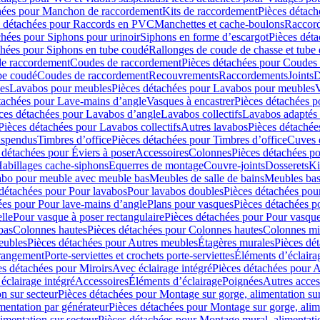
hées pour Manchon de raccordement
Kits de raccordement
Pièces détach
s détachées pour Raccords en PVC
Manchettes et cache-boulons
Raccord
chées pour Siphons pour urinoir
Siphons en forme d’escargot
Pièces dét
chées pour Siphons en tube coudé
Rallonges de coude de chasse et tube 
de raccordement
Coudes de raccordement
Pièces détachées pour Coudes
be coudé
Coudes de raccordement
Recouvrements
Raccordements
Joints
D
es
Lavabos pour meubles
Pièces détachées pour Lavabos pour meubles
V
tachées pour Lave-mains d’angle
Vasques à encastrer
Pièces détachées p
ces détachées pour Lavabos d’angle
Lavabos collectifs
Lavabos adapté
Pièces détachées pour Lavabos collectifs
Autres lavabos
Pièces détachée
uspendus
Timbres dʼoffice
Pièces détachées pour Timbres dʼoffice
Cuves d
 détachées pour Éviers à poser
Accessoires
Colonnes
Pièces détachées p
abillages cache-siphons
Equerres de montage
Couvre-joints
Dosserets
Ki
vabo pour meuble avec meuble bas
Meubles de salle de bains
Meubles bas
 détachées pour Pour lavabos
Pour lavabos doubles
Pièces détachées pou
ées pour Pour lave-mains d’angle
Plans pour vasques
Pièces détachées p
lle
Pour vasque à poser rectangulaire
Pièces détachées pour Pour vasque
bas
Colonnes hautes
Pièces détachées pour Colonnes hautes
Colonnes mi
eubles
Pièces détachées pour Autres meubles
Étagères murales
Pièces dé
 rangement
Porte-serviettes et crochets porte-serviettes
Éléments d’éclaira
es détachées pour Miroirs
Avec éclairage intégré
Pièces détachées pour A
éclairage intégré
Accessoires
Éléments d’éclairage
Poignées
Autres acces
n sur secteur
Pièces détachées pour Montage sur gorge, alimentation sur
mentation par générateur
Pièces détachées pour Montage sur gorge, alim
imentation sur secteur
Pièces détachées pour Montage mural, alimentatio