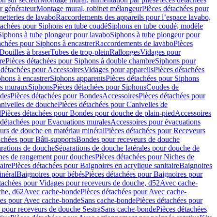
r générateur
Montage mural, robinet mélangeur
Pièces détachées pour
netteries de lavabo
Raccordements des appareils pour l’espace lavabo,
tachées pour Siphons en tube coudé
Siphons en tube coudé, modèle
Siphons à tube plongeur pour lavabo
Siphons à tube plongeur pour
achées pour Siphons à encastrer
Raccordements de lavabo
Pièces
Douilles à braser
Tubes de trop-plein
Rallonges
Vidages pour
re
Pièces détachées pour Siphons à double chambre
Siphons pour
 détachées pour Accessoires
Vidages pour appareils
Pièces détachées
hons à encastrer
Siphons apparents
Pièces détachées pour Siphons
rs muraux
Siphons
Pièces détachées pour Siphons
Coudes de
des
Pièces détachées pour Bondes
Accessoires
Pièces détachées pour
nivelles de douche
Pièces détachées pour Canivelles de
d
Pièces détachées pour Bondes pour douche de plain-pied
Accessoires
 détachées pour Evacuations murales
Accessoires pour évacuations
urs de douche en matériau minéral
Pièces détachées pour Receveurs
achées pour Bâti-supports
Bondes pour receveurs de douche
arations de douche
Séparations de douche latérales pour douche de
hes de rangement pour douches
Pièces détachées pour Niches de
aire
Pièces détachées pour Baignoires en acrylique sanitaire
Baignoires
inéral
Baignoires pour bébés
Pièces détachées pour Baignoires pour
tachées pour Vidages pour receveurs de douche, d52
Avec cache-
che, d62
Avec cache-bonde
Pièces détachées pour Avec cache-
ées pour Avec cache-bonde
Sans cache-bonde
Pièces détachées pour
 pour receveurs de douche Sestra
Sans cache-bonde
Pièces détachées