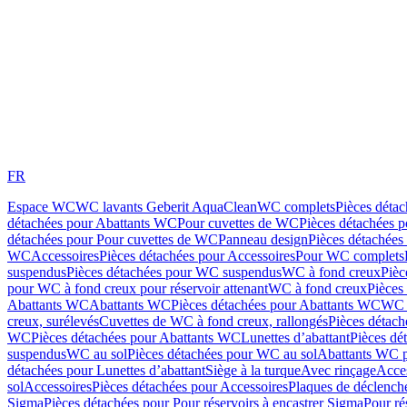
FR
Espace WC
WC lavants Geberit AquaClean
WC complets
Pièces déta
détachées pour Abattants WC
Pour cuvettes de WC
Pièces détachées 
détachées pour Pour cuvettes de WC
Panneau design
Pièces détachées
WC
Accessoires
Pièces détachées pour Accessoires
Pour WC complets
suspendus
Pièces détachées pour WC suspendus
WC à fond creux
Pièc
pour WC à fond creux pour réservoir attenant
WC à fond creux
Pièces
Abattants WC
Abattants WC
Pièces détachées pour Abattants WC
WC 
creux, surélevés
Cuvettes de WC à fond creux, rallongés
Pièces détach
WC
Pièces détachées pour Abattants WC
Lunettes d’abattant
Pièces dé
suspendus
WC au sol
Pièces détachées pour WC au sol
Abattants WC p
détachées pour Lunettes d’abattant
Siège à la turque
Avec rinçage
Acce
sol
Accessoires
Pièces détachées pour Accessoires
Plaques de déclenc
Sigma
Pièces détachées pour Pour réservoirs à encastrer Sigma
Pour ré