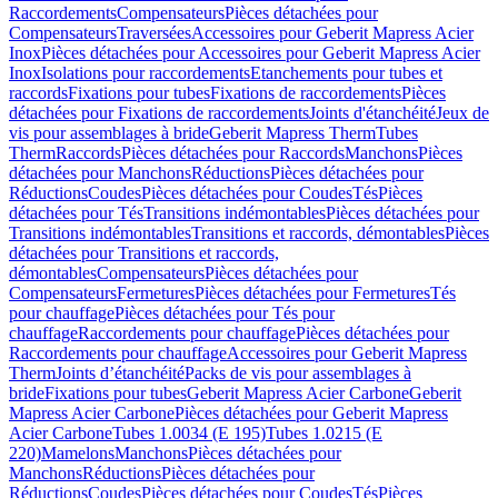
Raccordements
Compensateurs
Pièces détachées pour
Compensateurs
Traversées
Accessoires pour Geberit Mapress Acier
Inox
Pièces détachées pour Accessoires pour Geberit Mapress Acier
Inox
Isolations pour raccordements
Etanchements pour tubes et
raccords
Fixations pour tubes
Fixations de raccordements
Pièces
détachées pour Fixations de raccordements
Joints d'étanchéité
Jeux de
vis pour assemblages à bride
Geberit Mapress Therm
Tubes
Therm
Raccords
Pièces détachées pour Raccords
Manchons
Pièces
détachées pour Manchons
Réductions
Pièces détachées pour
Réductions
Coudes
Pièces détachées pour Coudes
Tés
Pièces
détachées pour Tés
Transitions indémontables
Pièces détachées pour
Transitions indémontables
Transitions et raccords, démontables
Pièces
détachées pour Transitions et raccords,
démontables
Compensateurs
Pièces détachées pour
Compensateurs
Fermetures
Pièces détachées pour Fermetures
Tés
pour chauffage
Pièces détachées pour Tés pour
chauffage
Raccordements pour chauffage
Pièces détachées pour
Raccordements pour chauffage
Accessoires pour Geberit Mapress
Therm
Joints d’étanchéité
Packs de vis pour assemblages à
bride
Fixations pour tubes
Geberit Mapress Acier Carbone
Geberit
Mapress Acier Carbone
Pièces détachées pour Geberit Mapress
Acier Carbone
Tubes 1.0034 (E 195)
Tubes 1.0215 (E
220)
Mamelons
Manchons
Pièces détachées pour
Manchons
Réductions
Pièces détachées pour
Réductions
Coudes
Pièces détachées pour Coudes
Tés
Pièces