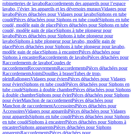
robinetteries de lavabo
Raccordements des appareils pour l’espace
lavabo, l’évier, les appareils et les déversoirs muraux
Vidages pour
lavabo
Pièces détachées pour Vidages pour lavabo
Siphons en tube
coudé
Pièces détachées pour Siphons en tube coudé
Siphons en tube
coudé, modèle gain de place
Pièces détachées pour Siphons en tube
coudé, modèle gain de place
Siphons à tube plongeur pour
lavabo
Pièces détachées pour Siphons à tube plongeur pour
lavabo
Siphons à tube plongeur pour lavabo, modèle gain de
place
Pièces détachées pour Siphons à tube plongeur pour lavabo,
modèle gain de place
Siphons à encastrer
Pièces détachées pour
Siphons à encastrer
Raccordements de lavabo
Pièces détachées pour
Raccordements de lavabo
Coudes de
raccordement
Recouvrements
Raccordements
Pièces détachées pour
Raccordements
Joints
Douilles à braser
Tubes de trop-
plein
Rallonges
Vidages pour éviers
Pièces détachées pour Vidages
pour éviers
Siphons en tube coudé
Pièces détachées pour Siphons en
tube coudé
Siphons à double chambre
Pièces détachées pour Siphons
à double chambre
Siphons pour évier
Pièces détachées pour Siphons
pour évier
Manchon de raccordement
Pièces détachées pour
Manchon de raccordement
Accessoires
Pièces détachées pour
Accessoires
Vidages pour appareils
Pièces détachées pour Vidages
pour appareils
Siphons en tube coudé
Pièces détachées pour Siphons
en tube coudé
Siphons à encastrer
Pièces détachées pour Siphons à
encastrer
Siphons apparents
Pièces détachées pour Siphons
apparents
Raccordements
Pièces détachées pour