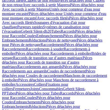
raccords filetés
Clapets de non retour
Pièces détachées pour Clapets
de non retour
Avec raccords à sertir Mapress
Pièces détachées pour
Avec raccords à sertir Mapress
Unités pour compteur d'eau pour
montage encastré
Pièces détachées pour Unités pour compteur d'eau
pour montage encastré
Avec raccords filetés
Pièces détachées pour
Avec raccords filetés
Soupapes d'évacuation d'air pour
chauffage
Purgeurs rapides
Systèmes de canalisation pour
l’évacuation
Geberit Silent-db20
Tubes
Raccords
Pièces détachées
pour Raccords
Coudes
Embranchements
Pièces détachées pour
Embranchements
Réductions
Pièces de nettoyage
Pièces détachées
pour Pièces de nettoyage
Raccordements
Pièces détachées pour
Raccordements
Raccordements à souder
Raccordements à
emboîter
Pièces détachées pour Raccordements à emboîter
Brides de
serrage
Raccords de transition sur d’autres matériaux
Pièces
détachées pour Raccords de transition sur d’autres
matériaux
Raccordements aux appareils
Pièces détachées pour
Raccordements aux appareils
Coudes de raccordement
Pièces
détachées pour Coudes de raccordement
Manchons de raccordement
à emboîter
Pièces détachées pour Manchons de raccordement à
emboîter
Accessoires
Colliers
Fixations pour
colliers
Fermetures
Joints
Consommables
Geberit Silent-
PP
Tubes
Pièces détachées pour Tubes
Raccords
Pièces détachées
pour Raccords
Coudes
Pièces détachées pour
Coudes
Embranchements
Pièces détachées pour
Embranchements
Réductions
Pièces détachées pour