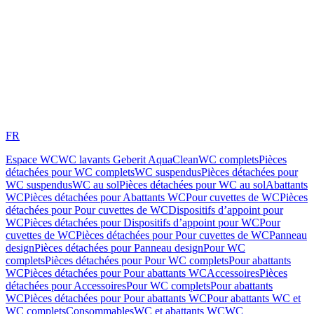
FR
Espace WC
WC lavants Geberit AquaClean
WC complets
Pièces
détachées pour WC complets
WC suspendus
Pièces détachées pour
WC suspendus
WC au sol
Pièces détachées pour WC au sol
Abattants
WC
Pièces détachées pour Abattants WC
Pour cuvettes de WC
Pièces
détachées pour Pour cuvettes de WC
Dispositifs d’appoint pour
WC
Pièces détachées pour Dispositifs d’appoint pour WC
Pour
cuvettes de WC
Pièces détachées pour Pour cuvettes de WC
Panneau
design
Pièces détachées pour Panneau design
Pour WC
complets
Pièces détachées pour Pour WC complets
Pour abattants
WC
Pièces détachées pour Pour abattants WC
Accessoires
Pièces
détachées pour Accessoires
Pour WC complets
Pour abattants
WC
Pièces détachées pour Pour abattants WC
Pour abattants WC et
WC complets
Consommables
WC et abattants WC
WC