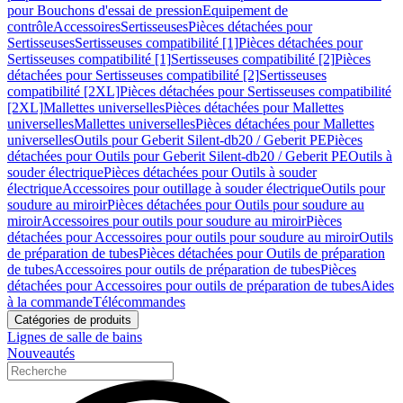
pour Bouchons d'essai de pression
Equipement de
contrôle
Accessoires
Sertisseuses
Pièces détachées pour
Sertisseuses
Sertisseuses compatibilité [1]
Pièces détachées pour
Sertisseuses compatibilité [1]
Sertisseuses compatibilité [2]
Pièces
détachées pour Sertisseuses compatibilité [2]
Sertisseuses
compatibilité [2XL]
Pièces détachées pour Sertisseuses compatibilité
[2XL]
Mallettes universelles
Pièces détachées pour Mallettes
universelles
Mallettes universelles
Pièces détachées pour Mallettes
universelles
Outils pour Geberit Silent-db20 / Geberit PE
Pièces
détachées pour Outils pour Geberit Silent-db20 / Geberit PE
Outils à
souder électrique
Pièces détachées pour Outils à souder
électrique
Accessoires pour outillage à souder électrique
Outils pour
soudure au miroir
Pièces détachées pour Outils pour soudure au
miroir
Accessoires pour outils pour soudure au miroir
Pièces
détachées pour Accessoires pour outils pour soudure au miroir
Outils
de préparation de tubes
Pièces détachées pour Outils de préparation
de tubes
Accessoires pour outils de préparation de tubes
Pièces
détachées pour Accessoires pour outils de préparation de tubes
Aides
à la commande
Télécommandes
Catégories de produits
Lignes de salle de bains
Nouveautés