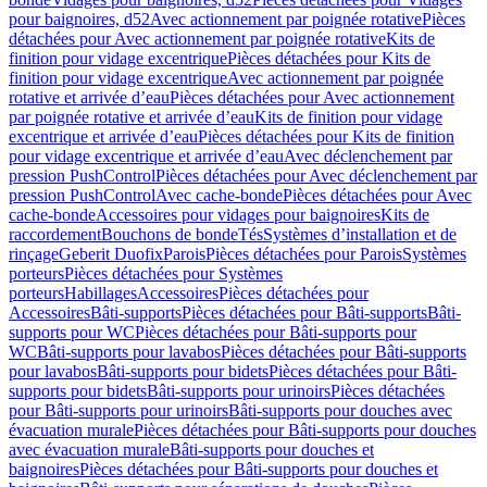
pour baignoires, d52
Avec actionnement par poignée rotative
Pièces
détachées pour Avec actionnement par poignée rotative
Kits de
finition pour vidage excentrique
Pièces détachées pour Kits de
finition pour vidage excentrique
Avec actionnement par poignée
rotative et arrivée d’eau
Pièces détachées pour Avec actionnement
par poignée rotative et arrivée d’eau
Kits de finition pour vidage
excentrique et arrivée d’eau
Pièces détachées pour Kits de finition
pour vidage excentrique et arrivée d’eau
Avec déclenchement par
pression PushControl
Pièces détachées pour Avec déclenchement par
pression PushControl
Avec cache-bonde
Pièces détachées pour Avec
cache-bonde
Accessoires pour vidages pour baignoires
Kits de
raccordement
Bouchons de bonde
Tés
Systèmes d’installation et de
rinçage
Geberit Duofix
Parois
Pièces détachées pour Parois
Systèmes
porteurs
Pièces détachées pour Systèmes
porteurs
Habillages
Accessoires
Pièces détachées pour
Accessoires
Bâti-supports
Pièces détachées pour Bâti-supports
Bâti-
supports pour WC
Pièces détachées pour Bâti-supports pour
WC
Bâti-supports pour lavabos
Pièces détachées pour Bâti-supports
pour lavabos
Bâti-supports pour bidets
Pièces détachées pour Bâti-
supports pour bidets
Bâti-supports pour urinoirs
Pièces détachées
pour Bâti-supports pour urinoirs
Bâti-supports pour douches avec
évacuation murale
Pièces détachées pour Bâti-supports pour douches
avec évacuation murale
Bâti-supports pour douches et
baignoires
Pièces détachées pour Bâti-supports pour douches et