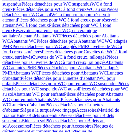
suspendus
Pièces détachées pour WC suspendus
WC à fond
creux
Pièces détachées pour WC à fond creux
WC au sol
Pièces
détachées pour WC au sol
WC à fond creux pour réservoir
attenant
Pièces détachées pour WC à fond creux pour réservoir
attenant
WC à fond creux
Pièces détachées pour WC à fond
creux
Réservoirs apparents pour WC, en céramique
sanitaire
Attenant
Abattants WC
Pièces détachées pour Abattants
WC
Abattants WC
Pièces détachées pour Abattants WC
WC adaptés
PMR
Pièces détachées pour WC adaptés PMR
Cuvettes de WC à
fond creux, surélevés
Pièces détachées pour Cuvettes de WC à fond
creux, surélevés
Cuvettes de WC à fond creux, rallongés
Pièces
détachées pour Cuvettes de WC à fond creux, rallongés
Abattants
WC adaptés PMR
Pièces détachées pour Abattants WC adaptés
PMR
Abattants WC
Pièces détachées pour Abattants WC
Lunettes
d’abattant
Pièces détachées pour Lunettes d’abattant
WC pour
enfants
Pièces détachées pour WC pour enfants
WC suspendus
Pièces
détachées pour WC suspendus
WC au sol
Pièces détachées pour WC
au sol
Abattants WC pour enfants
Pièces détachées pour Abattants
WC pour enfants
Abattants WC
Pièces détachées pour Abattants
WC
Lunettes d’abattant
Pièces détachées pour Lunettes
d’abattant
Siège à la turque
Avec rinçage
Accessoires
Matériel de
fixation
Bidets
Bidets suspendus
Pièces détachées pour Bidets
suspendus
Bidets au sol
Pièces détachées pour Bidets au
sol
Accessoires
Pièces détachées pour Accessoires
Plaques de
déclenchement et commandes de WC
Plaques de