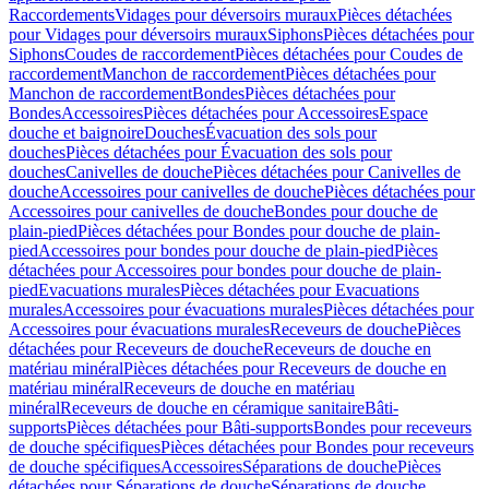
Raccordements
Vidages pour déversoirs muraux
Pièces détachées
pour Vidages pour déversoirs muraux
Siphons
Pièces détachées pour
Siphons
Coudes de raccordement
Pièces détachées pour Coudes de
raccordement
Manchon de raccordement
Pièces détachées pour
Manchon de raccordement
Bondes
Pièces détachées pour
Bondes
Accessoires
Pièces détachées pour Accessoires
Espace
douche et baignoire
Douches
Évacuation des sols pour
douches
Pièces détachées pour Évacuation des sols pour
douches
Canivelles de douche
Pièces détachées pour Canivelles de
douche
Accessoires pour canivelles de douche
Pièces détachées pour
Accessoires pour canivelles de douche
Bondes pour douche de
plain-pied
Pièces détachées pour Bondes pour douche de plain-
pied
Accessoires pour bondes pour douche de plain-pied
Pièces
détachées pour Accessoires pour bondes pour douche de plain-
pied
Evacuations murales
Pièces détachées pour Evacuations
murales
Accessoires pour évacuations murales
Pièces détachées pour
Accessoires pour évacuations murales
Receveurs de douche
Pièces
détachées pour Receveurs de douche
Receveurs de douche en
matériau minéral
Pièces détachées pour Receveurs de douche en
matériau minéral
Receveurs de douche en matériau
minéral
Receveurs de douche en céramique sanitaire
Bâti-
supports
Pièces détachées pour Bâti-supports
Bondes pour receveurs
de douche spécifiques
Pièces détachées pour Bondes pour receveurs
de douche spécifiques
Accessoires
Séparations de douche
Pièces
détachées pour Séparations de douche
Séparations de douche