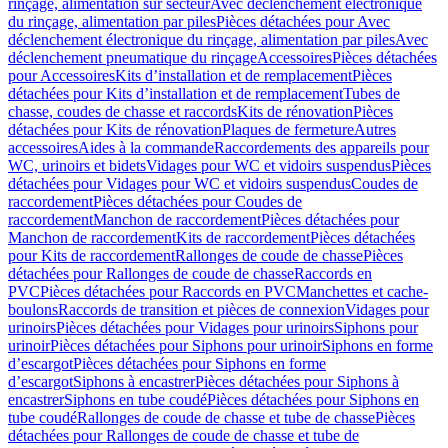
rinçage, alimentation sur secteur
Avec déclenchement électronique
du rinçage, alimentation par piles
Pièces détachées pour Avec
déclenchement électronique du rinçage, alimentation par piles
Avec
déclenchement pneumatique du rinçage
Accessoires
Pièces détachées
pour Accessoires
Kits d’installation et de remplacement
Pièces
détachées pour Kits d’installation et de remplacement
Tubes de
chasse, coudes de chasse et raccords
Kits de rénovation
Pièces
détachées pour Kits de rénovation
Plaques de fermeture
Autres
accessoires
Aides à la commande
Raccordements des appareils pour
WC, urinoirs et bidets
Vidages pour WC et vidoirs suspendus
Pièces
détachées pour Vidages pour WC et vidoirs suspendus
Coudes de
raccordement
Pièces détachées pour Coudes de
raccordement
Manchon de raccordement
Pièces détachées pour
Manchon de raccordement
Kits de raccordement
Pièces détachées
pour Kits de raccordement
Rallonges de coude de chasse
Pièces
détachées pour Rallonges de coude de chasse
Raccords en
PVC
Pièces détachées pour Raccords en PVC
Manchettes et cache-
boulons
Raccords de transition et pièces de connexion
Vidages pour
urinoirs
Pièces détachées pour Vidages pour urinoirs
Siphons pour
urinoir
Pièces détachées pour Siphons pour urinoir
Siphons en forme
d’escargot
Pièces détachées pour Siphons en forme
d’escargot
Siphons à encastrer
Pièces détachées pour Siphons à
encastrer
Siphons en tube coudé
Pièces détachées pour Siphons en
tube coudé
Rallonges de coude de chasse et tube de chasse
Pièces
détachées pour Rallonges de coude de chasse et tube de