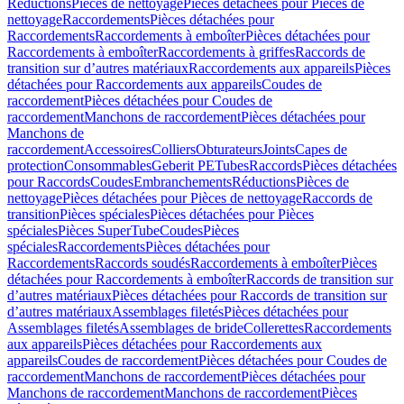
Réductions
Pièces de nettoyage
Pièces détachées pour Pièces de
nettoyage
Raccordements
Pièces détachées pour
Raccordements
Raccordements à emboîter
Pièces détachées pour
Raccordements à emboîter
Raccordements à griffes
Raccords de
transition sur d’autres matériaux
Raccordements aux appareils
Pièces
détachées pour Raccordements aux appareils
Coudes de
raccordement
Pièces détachées pour Coudes de
raccordement
Manchons de raccordement
Pièces détachées pour
Manchons de
raccordement
Accessoires
Colliers
Obturateurs
Joints
Capes de
protection
Consommables
Geberit PE
Tubes
Raccords
Pièces détachées
pour Raccords
Coudes
Embranchements
Réductions
Pièces de
nettoyage
Pièces détachées pour Pièces de nettoyage
Raccords de
transition
Pièces spéciales
Pièces détachées pour Pièces
spéciales
Pièces SuperTube
Coudes
Pièces
spéciales
Raccordements
Pièces détachées pour
Raccordements
Raccords soudés
Raccordements à emboîter
Pièces
détachées pour Raccordements à emboîter
Raccords de transition sur
d’autres matériaux
Pièces détachées pour Raccords de transition sur
d’autres matériaux
Assemblages filetés
Pièces détachées pour
Assemblages filetés
Assemblages de bride
Collerettes
Raccordements
aux appareils
Pièces détachées pour Raccordements aux
appareils
Coudes de raccordement
Pièces détachées pour Coudes de
raccordement
Manchons de raccordement
Pièces détachées pour
Manchons de raccordement
Manchons de raccordement
Pièces