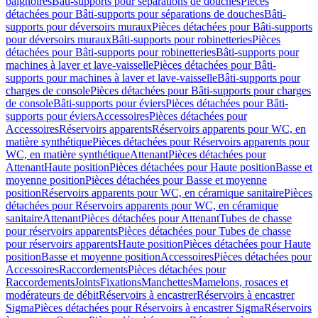
baignoires
Bâti-supports pour séparations de douches
Pièces
détachées pour Bâti-supports pour séparations de douches
Bâti-
supports pour déversoirs muraux
Pièces détachées pour Bâti-supports
pour déversoirs muraux
Bâti-supports pour robinetteries
Pièces
détachées pour Bâti-supports pour robinetteries
Bâti-supports pour
machines à laver et lave-vaisselle
Pièces détachées pour Bâti-
supports pour machines à laver et lave-vaisselle
Bâti-supports pour
charges de console
Pièces détachées pour Bâti-supports pour charges
de console
Bâti-supports pour éviers
Pièces détachées pour Bâti-
supports pour éviers
Accessoires
Pièces détachées pour
Accessoires
Réservoirs apparents
Réservoirs apparents pour WC, en
matière synthétique
Pièces détachées pour Réservoirs apparents pour
WC, en matière synthétique
Attenant
Pièces détachées pour
Attenant
Haute position
Pièces détachées pour Haute position
Basse et
moyenne position
Pièces détachées pour Basse et moyenne
position
Réservoirs apparents pour WC, en céramique sanitaire
Pièces
détachées pour Réservoirs apparents pour WC, en céramique
sanitaire
Attenant
Pièces détachées pour Attenant
Tubes de chasse
pour réservoirs apparents
Pièces détachées pour Tubes de chasse
pour réservoirs apparents
Haute position
Pièces détachées pour Haute
position
Basse et moyenne position
Accessoires
Pièces détachées pour
Accessoires
Raccordements
Pièces détachées pour
Raccordements
Joints
Fixations
Manchettes
Mamelons, rosaces et
modérateurs de débit
Réservoirs à encastrer
Réservoirs à encastrer
Sigma
Pièces détachées pour Réservoirs à encastrer Sigma
Réservoirs