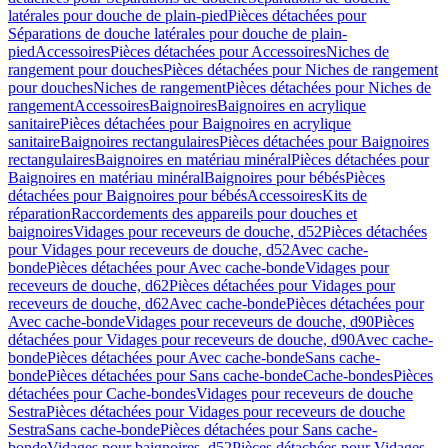
latérales pour douche de plain-pied
Pièces détachées pour
Séparations de douche latérales pour douche de plain-
pied
Accessoires
Pièces détachées pour Accessoires
Niches de
rangement pour douches
Pièces détachées pour Niches de rangement
pour douches
Niches de rangement
Pièces détachées pour Niches de
rangement
Accessoires
Baignoires
Baignoires en acrylique
sanitaire
Pièces détachées pour Baignoires en acrylique
sanitaire
Baignoires rectangulaires
Pièces détachées pour Baignoires
rectangulaires
Baignoires en matériau minéral
Pièces détachées pour
Baignoires en matériau minéral
Baignoires pour bébés
Pièces
détachées pour Baignoires pour bébés
Accessoires
Kits de
réparation
Raccordements des appareils pour douches et
baignoires
Vidages pour receveurs de douche, d52
Pièces détachées
pour Vidages pour receveurs de douche, d52
Avec cache-
bonde
Pièces détachées pour Avec cache-bonde
Vidages pour
receveurs de douche, d62
Pièces détachées pour Vidages pour
receveurs de douche, d62
Avec cache-bonde
Pièces détachées pour
Avec cache-bonde
Vidages pour receveurs de douche, d90
Pièces
détachées pour Vidages pour receveurs de douche, d90
Avec cache-
bonde
Pièces détachées pour Avec cache-bonde
Sans cache-
bonde
Pièces détachées pour Sans cache-bonde
Cache-bondes
Pièces
détachées pour Cache-bondes
Vidages pour receveurs de douche
Sestra
Pièces détachées pour Vidages pour receveurs de douche
Sestra
Sans cache-bonde
Pièces détachées pour Sans cache-
bonde
Vidages pour baignoires, d52
Pièces détachées pour Vidages