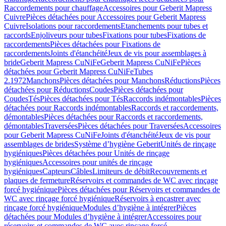
Raccordements pour chauffage
Accessoires pour Geberit Mapress
Cuivre
Pièces détachées pour Accessoires pour Geberit Mapress
Cuivre
Isolations pour raccordements
Etanchements pour tubes et
raccords
Enjoliveurs pour tubes
Fixations pour tubes
Fixations de
raccordements
Pièces détachées pour Fixations de
raccordements
Joints d'étanchéité
Jeux de vis pour assemblages à
bride
Geberit Mapress CuNiFe
Geberit Mapress CuNiFe
Pièces
détachées pour Geberit Mapress CuNiFe
Tubes
2.1972
Manchons
Pièces détachées pour Manchons
Réductions
Pièces
détachées pour Réductions
Coudes
Pièces détachées pour
Coudes
Tés
Pièces détachées pour Tés
Raccords indémontables
Pièces
détachées pour Raccords indémontables
Raccords et raccordements,
démontables
Pièces détachées pour Raccords et raccordements,
démontables
Traversées
Pièces détachées pour Traversées
Accessoires
pour Geberit Mapress CuNiFe
Joints d'étanchéité
Jeux de vis pour
assemblages de brides
Système d’hygiène Geberit
Unités de rinçage
hygiéniques
Pièces détachées pour Unités de rinçage
hygiéniques
Accessoires pour unités de rinçage
hygiéniques
Capteurs
Câbles
Limiteurs de débit
Recouvrements et
plaques de fermeture
Réservoirs et commandes de WC avec rinçage
forcé hygiénique
Pièces détachées pour Réservoirs et commandes de
WC avec rinçage forcé hygiénique
Réservoirs à encastrer avec
rinçage forcé hygiénique
Modules d’hygiène à intégrer
Pièces
détachées pour Modules d’hygiène à intégrer
Accessoires pour
réservoirs et commandes de WC avec rinçage forcé