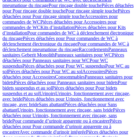
pneumatique du rinçage
Pour rinçage double touche
Pièces détachées
pour Pour rinçage double touche
Pour rinçage simple touche
Pièces
détachées pour Pour rinçage simple touche
Accessoires pour
commandes de WC
Pièces détachées pour Accessoires pour
commandes de WC
Kits d’installation
Pièces détachées pour Kits
d’installation
Pour commandes de WC à déclenchement électronique
du rinçage
Pièces détachées pour Pour commandes de WC à
déclenchement électronique du rinçage
Pour commandes de WC à
déclenchement pneumatique du rinçage
Raccordements
Panneaux
sanitaires Geberit Monolith
Panneaux sanitaires pour WC
Pièces
détachées pour Panneaux sanitaires pour WC
Pour WC
suspendus
Pièces détachées pour Pour WC suspendus
Pour WC au
sol
Pièces détachées pour Pour WC au sol
Accessoires
Pièces
détachées pour Accessoires
Consommables
Panneaux sanitaires pour
bidets
Pièces détachées pour Panneaux sanitaires pour bidets
Pour
bidets suspendus et au sol
Pièces détachées pour Pour bidets
suspendus et au sol
Urinoirs
Urinoirs, fonctionnement avec rinçage,
avec bride
Pièces détachées pour Urinoirs, fonctionnement avec
rinçage, avec bride
Sans abattant
Pièces détachées pour Sans
abattant
Urinoirs, fonctionnement avec rinçage, sans bride
Pièces
détachées pour Urinoirs, fonctionnement avec rinçage, sans
bride
Pour commande d’urinoir apparente ou à encastrer
Pièces
détachées pour Pour commande d’urinoir apparente ou à
encastrer
Avec commande d'urinoir intégrée
Pièces détachées pour