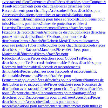
avec raccord fileté
Compteurs d'eau
Pièces détachées pour Compteurs
d'eau
Raccordements pour chauffage
Pièces détachées pour
Raccordements pour chauffage
Accessoires
Pièces détachées pour
Accessoires
Isolations pour tubes et raccords
Isolations pour
raccordements
Etanchements pour tubes et raccords
Enjoliveurs pour
tubes
Fixations pour tubes
Gaines de protection et aides à
l'insertion
Fixations de raccordements
Pièces détachées pour
Fixations de raccordements
Armoires de distribution
Pièces détachées
pour Armoires de distribution
Fixations pour nourrice de
distribution
Joints d'étanchéité
Geberit Mepla
Tubes multicouches
pour eau potable
Tubes multicouches pour chauffage
Raccords
Pièces
détachées pour Raccords
Manchons
Pièces détachées pour
Manchons
Réductions
Pièces détachées pour
Réductions
Coudes
Pièces détachées pour Coudes
Tés
Pièces
détachées pour Tés
Raccords indémontables
Pièces détachées pour
Raccords indémontables
Raccords et raccordements,
démontables
Pièces détachées pour Raccords et raccordements,
démontables
Fermetures
Pièces détachées pour
Fermetures
Appliques
Pièces détachées pour Appliques
Nourrices de
distribution avec raccord fileté
Pièces détachées pour Nourrices de
distribution avec raccord fileté
Tés pour chauffage
Pièces détachées
pour Tés pour chauffage
Raccordements pour chauffage
Pièces
détachées pour Raccordements pour chauffage
Accessoires
Pièces
détachées pour Accessoires
Isolations pour tubes et
raccords
Isolations pour raccordements
Etanchements pour tubes et