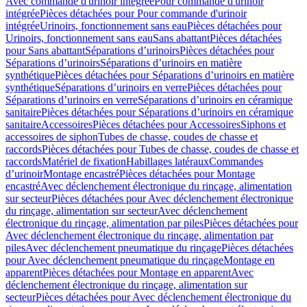
Avec commande d'urinoir intégrée
Pour commande d'urinoir
intégrée
Pièces détachées pour Pour commande d'urinoir
intégrée
Urinoirs, fonctionnement sans eau
Pièces détachées pour
Urinoirs, fonctionnement sans eau
Sans abattant
Pièces détachées
pour Sans abattant
Séparations d’urinoirs
Pièces détachées pour
Séparations d’urinoirs
Séparations d’urinoirs en matière
synthétique
Pièces détachées pour Séparations d’urinoirs en matière
synthétique
Séparations d’urinoirs en verre
Pièces détachées pour
Séparations d’urinoirs en verre
Séparations d’urinoirs en céramique
sanitaire
Pièces détachées pour Séparations d’urinoirs en céramique
sanitaire
Accessoires
Pièces détachées pour Accessoires
Siphons et
accessoires de siphon
Tubes de chasse, coudes de chasse et
raccords
Pièces détachées pour Tubes de chasse, coudes de chasse et
raccords
Matériel de fixation
Habillages latéraux
Commandes
dʼurinoir
Montage encastré
Pièces détachées pour Montage
encastré
Avec déclenchement électronique du rinçage, alimentation
sur secteur
Pièces détachées pour Avec déclenchement électronique
du rinçage, alimentation sur secteur
Avec déclenchement
électronique du rinçage, alimentation par piles
Pièces détachées pour
Avec déclenchement électronique du rinçage, alimentation par
piles
Avec déclenchement pneumatique du rinçage
Pièces détachées
pour Avec déclenchement pneumatique du rinçage
Montage en
apparent
Pièces détachées pour Montage en apparent
Avec
déclenchement électronique du rinçage, alimentation sur
secteur
Pièces détachées pour Avec déclenchement électronique du