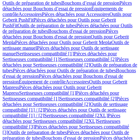
Outils de préparation de tubes
Bouchons d’essai de pression
Pièces
détachées pour Bouchons d’essai de pression
Équipements de
contrôle
Accessoires
Pièces détachées pour Accessoires
Outils pour
Geberit PushFit
Pièces détachées pour Outils pour Geberit
PushFit
Outils de préparation de tubes
Pièces détachées pour Outils
de préparation de tubes
Bouchons d'essai de pression
Pièces
détachées pour Bouchons d'essai de pression
Outils pour Geberit
Mepla
Pièces détachées pour Outils pour Geberit Mepla
Outils de
sertissage manuel
Pièces détachées pour Outils de sertissage
manuel
Sertisseuses compatibilité [1]
Pièces détachées pour
Sertisseuses compatibilité [1]
Sertisseuses compatibilité [2]
Pièces
détachées pour Sertisseuses compatibilité [2]
Outils de préparation de
tubes
Pièces détachées pour Outils de préparation de tubes
Bouchons
d'essai de pression
Pièces détachées pour Bouchons d'essai de
pression
Équipement de contrôle
Accessoires
Outils pour Geberit
Mapress
Pièces détachées pour Outils pour Geberit
Mapress
Sertisseuses compatibilité [1]
Pièces détachées pour
Sertisseuses compatibilité [1]
Sertisseuses compatibilité [2]
Pièces
détachées pour Sertisseuses compatibilité [2]
Outils de sertissage
compatibilité [1] / [2]
Pièces détachées pour Outils de sertissage
compatibilité [1] / [2]
Sertisseuses compatibilité [2XL]
Pièces
détachées pour Sertisseuses compatibilité [2XL]
Sertisseuses
compatibilité [3]
Pièces détachées pour Sertisseuses compatibilité
[3]
Outils de préparation de tubes
Pièces détachées pour Outils de
préparation de tubes
Bouchons d'essai de pression
Pièces détachées