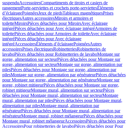
suspendu
Accessoires
Compartiments de tiroirs et casiers de
rangement
Porte-serviettes et crochets porte-serviettes
Éléments
d’éclairage
Poignées
Jeux de pieds
Tableaux magnétiques
Prises
électriques
Autres accessoires
Miroirs et armoires et
toilette
Miroirs
Pièces détachées pour Miroirs
Avec éclairage
intégré
Pièces détachées pour Avec éclairage intégré
Armoires de
toilette
Pièces détachées pour Armoires de toilette
Avec éclairage
intégré
Pièces détachées pour Avec éclairage
intégré
Accessoires
Éléments d’éclairage
Poignées
Autres
accessoires
Prises électriques
Robinetteries
Robinetteries de
lavabo
Pièces détachées pour Robinetteries de lavabo
Montage sur
gorge, alimentation sur secteur
Pièces détachées pour Montage sur
gorge, alimentation sur secteur
Montage sur gorge, alimentation par
piles
Pièces détachées pour Montage sur gorge, alimentation par
piles
Montage sur gorge, alimentation par générateur
Pièces détachées
pour Montage sur gorge, alimentation par générateur
Montage sur
gorge, robinet mitigeur
Pièces détachées pour Montage sur gorge,
robinet mitigeur
Montage mural, alimentation sur secteur
Pièces
détachées pour Montage mural, alimentation sur secteur
Montage
mural, alimentation par piles
Pièces détachées pour Montage mural,
alimentation par piles
Montage mural, alimentation par
générateur
Pièces détachées pour Montage mural, alimentation par
générateur
Montage mural, robinet mélangeur
Pièces détachées pour
Montage mural, robinet mélangeur
Accessoires
Pièces détachées pour
Accessoires
Pour robinetteries de lavabo
Pièces détachées pour Pour