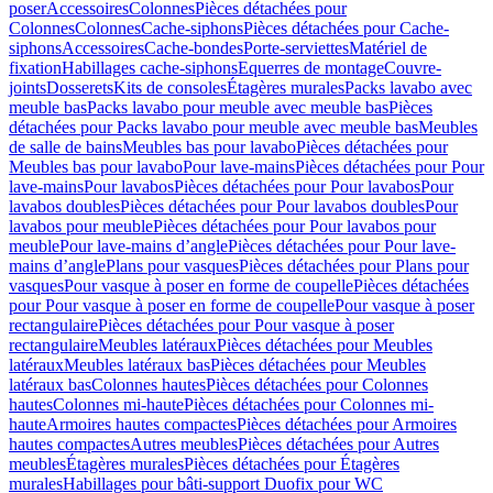
poser
Accessoires
Colonnes
Pièces détachées pour
Colonnes
Colonnes
Cache-siphons
Pièces détachées pour Cache-
siphons
Accessoires
Cache-bondes
Porte-serviettes
Matériel de
fixation
Habillages cache-siphons
Equerres de montage
Couvre-
joints
Dosserets
Kits de consoles
Étagères murales
Packs lavabo avec
meuble bas
Packs lavabo pour meuble avec meuble bas
Pièces
détachées pour Packs lavabo pour meuble avec meuble bas
Meubles
de salle de bains
Meubles bas pour lavabo
Pièces détachées pour
Meubles bas pour lavabo
Pour lave-mains
Pièces détachées pour Pour
lave-mains
Pour lavabos
Pièces détachées pour Pour lavabos
Pour
lavabos doubles
Pièces détachées pour Pour lavabos doubles
Pour
lavabos pour meuble
Pièces détachées pour Pour lavabos pour
meuble
Pour lave-mains d’angle
Pièces détachées pour Pour lave-
mains d’angle
Plans pour vasques
Pièces détachées pour Plans pour
vasques
Pour vasque à poser en forme de coupelle
Pièces détachées
pour Pour vasque à poser en forme de coupelle
Pour vasque à poser
rectangulaire
Pièces détachées pour Pour vasque à poser
rectangulaire
Meubles latéraux
Pièces détachées pour Meubles
latéraux
Meubles latéraux bas
Pièces détachées pour Meubles
latéraux bas
Colonnes hautes
Pièces détachées pour Colonnes
hautes
Colonnes mi-haute
Pièces détachées pour Colonnes mi-
haute
Armoires hautes compactes
Pièces détachées pour Armoires
hautes compactes
Autres meubles
Pièces détachées pour Autres
meubles
Étagères murales
Pièces détachées pour Étagères
murales
Habillages pour bâti-support Duofix pour WC