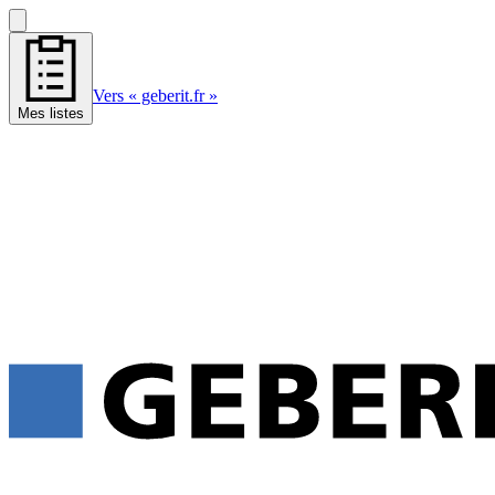
Vers « geberit.fr »
Mes listes