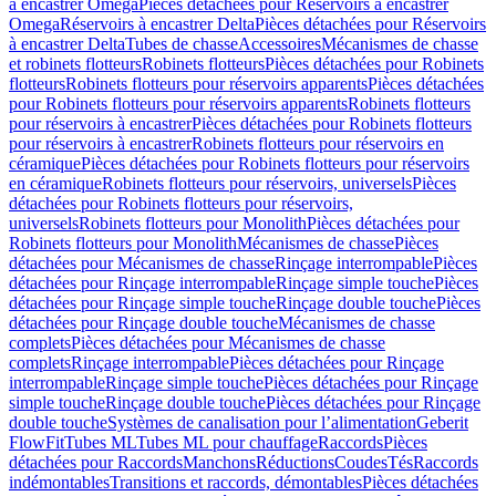
à encastrer Omega
Pièces détachées pour Réservoirs à encastrer
Omega
Réservoirs à encastrer Delta
Pièces détachées pour Réservoirs
à encastrer Delta
Tubes de chasse
Accessoires
Mécanismes de chasse
et robinets flotteurs
Robinets flotteurs
Pièces détachées pour Robinets
flotteurs
Robinets flotteurs pour réservoirs apparents
Pièces détachées
pour Robinets flotteurs pour réservoirs apparents
Robinets flotteurs
pour réservoirs à encastrer
Pièces détachées pour Robinets flotteurs
pour réservoirs à encastrer
Robinets flotteurs pour réservoirs en
céramique
Pièces détachées pour Robinets flotteurs pour réservoirs
en céramique
Robinets flotteurs pour réservoirs, universels
Pièces
détachées pour Robinets flotteurs pour réservoirs,
universels
Robinets flotteurs pour Monolith
Pièces détachées pour
Robinets flotteurs pour Monolith
Mécanismes de chasse
Pièces
détachées pour Mécanismes de chasse
Rinçage interrompable
Pièces
détachées pour Rinçage interrompable
Rinçage simple touche
Pièces
détachées pour Rinçage simple touche
Rinçage double touche
Pièces
détachées pour Rinçage double touche
Mécanismes de chasse
complets
Pièces détachées pour Mécanismes de chasse
complets
Rinçage interrompable
Pièces détachées pour Rinçage
interrompable
Rinçage simple touche
Pièces détachées pour Rinçage
simple touche
Rinçage double touche
Pièces détachées pour Rinçage
double touche
Systèmes de canalisation pour l’alimentation
Geberit
FlowFit
Tubes ML
Tubes ML pour chauffage
Raccords
Pièces
détachées pour Raccords
Manchons
Réductions
Coudes
Tés
Raccords
indémontables
Transitions et raccords, démontables
Pièces détachées