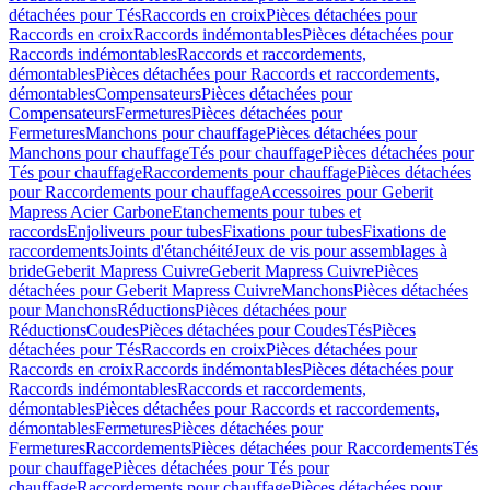
détachées pour Tés
Raccords en croix
Pièces détachées pour
Raccords en croix
Raccords indémontables
Pièces détachées pour
Raccords indémontables
Raccords et raccordements,
démontables
Pièces détachées pour Raccords et raccordements,
démontables
Compensateurs
Pièces détachées pour
Compensateurs
Fermetures
Pièces détachées pour
Fermetures
Manchons pour chauffage
Pièces détachées pour
Manchons pour chauffage
Tés pour chauffage
Pièces détachées pour
Tés pour chauffage
Raccordements pour chauffage
Pièces détachées
pour Raccordements pour chauffage
Accessoires pour Geberit
Mapress Acier Carbone
Etanchements pour tubes et
raccords
Enjoliveurs pour tubes
Fixations pour tubes
Fixations de
raccordements
Joints d'étanchéité
Jeux de vis pour assemblages à
bride
Geberit Mapress Cuivre
Geberit Mapress Cuivre
Pièces
détachées pour Geberit Mapress Cuivre
Manchons
Pièces détachées
pour Manchons
Réductions
Pièces détachées pour
Réductions
Coudes
Pièces détachées pour Coudes
Tés
Pièces
détachées pour Tés
Raccords en croix
Pièces détachées pour
Raccords en croix
Raccords indémontables
Pièces détachées pour
Raccords indémontables
Raccords et raccordements,
démontables
Pièces détachées pour Raccords et raccordements,
démontables
Fermetures
Pièces détachées pour
Fermetures
Raccordements
Pièces détachées pour Raccordements
Tés
pour chauffage
Pièces détachées pour Tés pour
chauffage
Raccordements pour chauffage
Pièces détachées pour