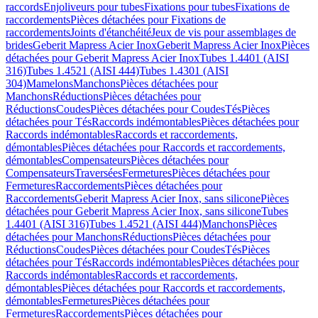
raccords
Enjoliveurs pour tubes
Fixations pour tubes
Fixations de
raccordements
Pièces détachées pour Fixations de
raccordements
Joints d'étanchéité
Jeux de vis pour assemblages de
brides
Geberit Mapress Acier Inox
Geberit Mapress Acier Inox
Pièces
détachées pour Geberit Mapress Acier Inox
Tubes 1.4401 (AISI
316)
Tubes 1.4521 (AISI 444)
Tubes 1.4301 (AISI
304)
Mamelons
Manchons
Pièces détachées pour
Manchons
Réductions
Pièces détachées pour
Réductions
Coudes
Pièces détachées pour Coudes
Tés
Pièces
détachées pour Tés
Raccords indémontables
Pièces détachées pour
Raccords indémontables
Raccords et raccordements,
démontables
Pièces détachées pour Raccords et raccordements,
démontables
Compensateurs
Pièces détachées pour
Compensateurs
Traversées
Fermetures
Pièces détachées pour
Fermetures
Raccordements
Pièces détachées pour
Raccordements
Geberit Mapress Acier Inox, sans silicone
Pièces
détachées pour Geberit Mapress Acier Inox, sans silicone
Tubes
1.4401 (AISI 316)
Tubes 1.4521 (AISI 444)
Manchons
Pièces
détachées pour Manchons
Réductions
Pièces détachées pour
Réductions
Coudes
Pièces détachées pour Coudes
Tés
Pièces
détachées pour Tés
Raccords indémontables
Pièces détachées pour
Raccords indémontables
Raccords et raccordements,
démontables
Pièces détachées pour Raccords et raccordements,
démontables
Fermetures
Pièces détachées pour
Fermetures
Raccordements
Pièces détachées pour