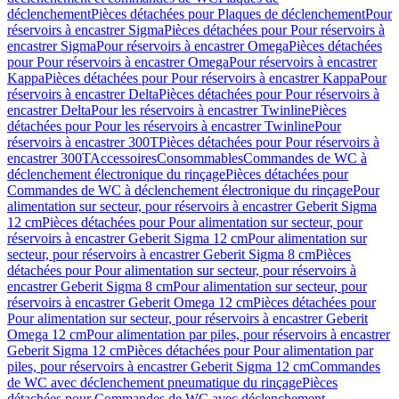
déclenchement
Pièces détachées pour Plaques de déclenchement
Pour
réservoirs à encastrer Sigma
Pièces détachées pour Pour réservoirs à
encastrer Sigma
Pour réservoirs à encastrer Omega
Pièces détachées
pour Pour réservoirs à encastrer Omega
Pour réservoirs à encastrer
Kappa
Pièces détachées pour Pour réservoirs à encastrer Kappa
Pour
réservoirs à encastrer Delta
Pièces détachées pour Pour réservoirs à
encastrer Delta
Pour les réservoirs à encastrer Twinline
Pièces
détachées pour Pour les réservoirs à encastrer Twinline
Pour
réservoirs à encastrer 300T
Pièces détachées pour Pour réservoirs à
encastrer 300T
Accessoires
Consommables
Commandes de WC à
déclenchement électronique du rinçage
Pièces détachées pour
Commandes de WC à déclenchement électronique du rinçage
Pour
alimentation sur secteur, pour réservoirs à encastrer Geberit Sigma
12 cm
Pièces détachées pour Pour alimentation sur secteur, pour
réservoirs à encastrer Geberit Sigma 12 cm
Pour alimentation sur
secteur, pour réservoirs à encastrer Geberit Sigma 8 cm
Pièces
détachées pour Pour alimentation sur secteur, pour réservoirs à
encastrer Geberit Sigma 8 cm
Pour alimentation sur secteur, pour
réservoirs à encastrer Geberit Omega 12 cm
Pièces détachées pour
Pour alimentation sur secteur, pour réservoirs à encastrer Geberit
Omega 12 cm
Pour alimentation par piles, pour réservoirs à encastrer
Geberit Sigma 12 cm
Pièces détachées pour Pour alimentation par
piles, pour réservoirs à encastrer Geberit Sigma 12 cm
Commandes
de WC avec déclenchement pneumatique du rinçage
Pièces
détachées pour Commandes de WC avec déclenchement