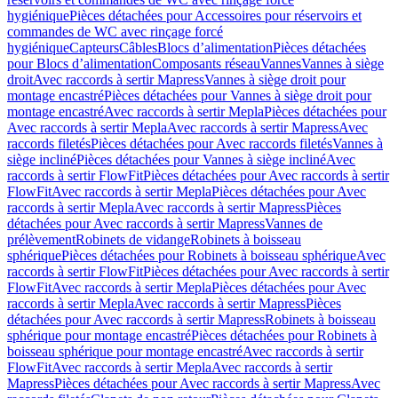
hygiénique
Pièces détachées pour Accessoires pour réservoirs et
commandes de WC avec rinçage forcé
hygiénique
Capteurs
Câbles
Blocs d’alimentation
Pièces détachées
pour Blocs d’alimentation
Composants réseau
Vannes
Vannes à siège
droit
Avec raccords à sertir Mapress
Vannes à siège droit pour
montage encastré
Pièces détachées pour Vannes à siège droit pour
montage encastré
Avec raccords à sertir Mepla
Pièces détachées pour
Avec raccords à sertir Mepla
Avec raccords à sertir Mapress
Avec
raccords filetés
Pièces détachées pour Avec raccords filetés
Vannes à
siège incliné
Pièces détachées pour Vannes à siège incliné
Avec
raccords à sertir FlowFit
Pièces détachées pour Avec raccords à sertir
FlowFit
Avec raccords à sertir Mepla
Pièces détachées pour Avec
raccords à sertir Mepla
Avec raccords à sertir Mapress
Pièces
détachées pour Avec raccords à sertir Mapress
Vannes de
prélèvement
Robinets de vidange
Robinets à boisseau
sphérique
Pièces détachées pour Robinets à boisseau sphérique
Avec
raccords à sertir FlowFit
Pièces détachées pour Avec raccords à sertir
FlowFit
Avec raccords à sertir Mepla
Pièces détachées pour Avec
raccords à sertir Mepla
Avec raccords à sertir Mapress
Pièces
détachées pour Avec raccords à sertir Mapress
Robinets à boisseau
sphérique pour montage encastré
Pièces détachées pour Robinets à
boisseau sphérique pour montage encastré
Avec raccords à sertir
FlowFit
Avec raccords à sertir Mepla
Avec raccords à sertir
Mapress
Pièces détachées pour Avec raccords à sertir Mapress
Avec