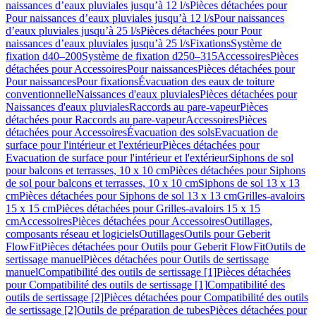
naissances d’eaux pluviales jusqu’à 12 l/s
Pièces détachées pour
Pour naissances d’eaux pluviales jusqu’à 12 l/s
Pour naissances
d’eaux pluviales jusqu’à 25 l/s
Pièces détachées pour Pour
naissances d’eaux pluviales jusqu’à 25 l/s
Fixations
Système de
fixation d40–200
Système de fixation d250–315
Accessoires
Pièces
détachées pour Accessoires
Pour naissances
Pièces détachées pour
Pour naissances
Pour fixations
Évacuation des eaux de toiture
conventionnelle
Naissances d'eaux pluviales
Pièces détachées pour
Naissances d'eaux pluviales
Raccords au pare-vapeur
Pièces
détachées pour Raccords au pare-vapeur
Accessoires
Pièces
détachées pour Accessoires
Évacuation des sols
Evacuation de
surface pour l'intérieur et l'extérieur
Pièces détachées pour
Evacuation de surface pour l'intérieur et l'extérieur
Siphons de sol
pour balcons et terrasses, 10 x 10 cm
Pièces détachées pour Siphons
de sol pour balcons et terrasses, 10 x 10 cm
Siphons de sol 13 x 13
cm
Pièces détachées pour Siphons de sol 13 x 13 cm
Grilles-avaloirs
15 x 15 cm
Pièces détachées pour Grilles-avaloirs 15 x 15
cm
Accessoires
Pièces détachées pour Accessoires
Outillages,
composants réseau et logiciels
Outillages
Outils pour Geberit
FlowFit
Pièces détachées pour Outils pour Geberit FlowFit
Outils de
sertissage manuel
Pièces détachées pour Outils de sertissage
manuel
Compatibilité des outils de sertissage [1]
Pièces détachées
pour Compatibilité des outils de sertissage [1]
Compatibilité des
outils de sertissage [2]
Pièces détachées pour Compatibilité des outils
de sertissage [2]
Outils de préparation de tubes
Pièces détachées pour