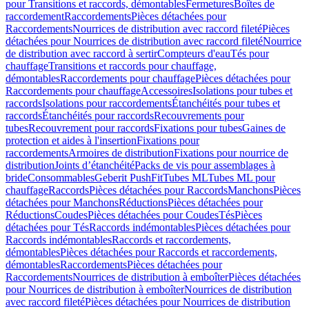
pour Transitions et raccords, démontables
Fermetures
Boîtes de
raccordement
Raccordements
Pièces détachées pour
Raccordements
Nourrices de distribution avec raccord fileté
Pièces
détachées pour Nourrices de distribution avec raccord fileté
Nourrice
de distribution avec raccord à sertir
Compteurs d'eau
Tés pour
chauffage
Transitions et raccords pour chauffage,
démontables
Raccordements pour chauffage
Pièces détachées pour
Raccordements pour chauffage
Accessoires
Isolations pour tubes et
raccords
Isolations pour raccordements
Étanchéités pour tubes et
raccords
Étanchéités pour raccords
Recouvrements pour
tubes
Recouvrement pour raccords
Fixations pour tubes
Gaines de
protection et aides à l'insertion
Fixations pour
raccordements
Armoires de distribution
Fixations pour nourrice de
distribution
Joints d’étanchéité
Packs de vis pour assemblages à
bride
Consommables
Geberit PushFit
Tubes ML
Tubes ML pour
chauffage
Raccords
Pièces détachées pour Raccords
Manchons
Pièces
détachées pour Manchons
Réductions
Pièces détachées pour
Réductions
Coudes
Pièces détachées pour Coudes
Tés
Pièces
détachées pour Tés
Raccords indémontables
Pièces détachées pour
Raccords indémontables
Raccords et raccordements,
démontables
Pièces détachées pour Raccords et raccordements,
démontables
Raccordements
Pièces détachées pour
Raccordements
Nourrices de distribution à emboîter
Pièces détachées
pour Nourrices de distribution à emboîter
Nourrices de distribution
avec raccord fileté
Pièces détachées pour Nourrices de distribution