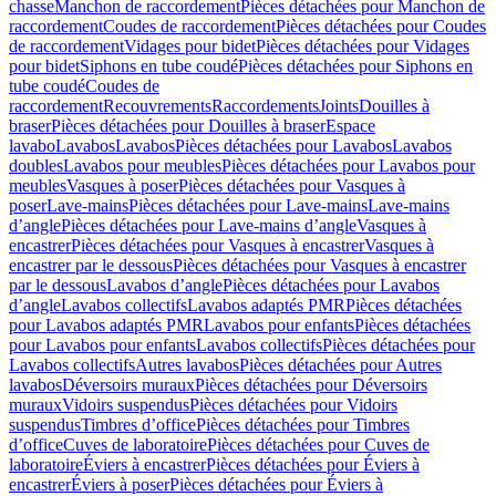
chasse
Manchon de raccordement
Pièces détachées pour Manchon de
raccordement
Coudes de raccordement
Pièces détachées pour Coudes
de raccordement
Vidages pour bidet
Pièces détachées pour Vidages
pour bidet
Siphons en tube coudé
Pièces détachées pour Siphons en
tube coudé
Coudes de
raccordement
Recouvrements
Raccordements
Joints
Douilles à
braser
Pièces détachées pour Douilles à braser
Espace
lavabo
Lavabos
Lavabos
Pièces détachées pour Lavabos
Lavabos
doubles
Lavabos pour meubles
Pièces détachées pour Lavabos pour
meubles
Vasques à poser
Pièces détachées pour Vasques à
poser
Lave-mains
Pièces détachées pour Lave-mains
Lave-mains
d’angle
Pièces détachées pour Lave-mains d’angle
Vasques à
encastrer
Pièces détachées pour Vasques à encastrer
Vasques à
encastrer par le dessous
Pièces détachées pour Vasques à encastrer
par le dessous
Lavabos d’angle
Pièces détachées pour Lavabos
d’angle
Lavabos collectifs
Lavabos adaptés PMR
Pièces détachées
pour Lavabos adaptés PMR
Lavabos pour enfants
Pièces détachées
pour Lavabos pour enfants
Lavabos collectifs
Pièces détachées pour
Lavabos collectifs
Autres lavabos
Pièces détachées pour Autres
lavabos
Déversoirs muraux
Pièces détachées pour Déversoirs
muraux
Vidoirs suspendus
Pièces détachées pour Vidoirs
suspendus
Timbres dʼoffice
Pièces détachées pour Timbres
dʼoffice
Cuves de laboratoire
Pièces détachées pour Cuves de
laboratoire
Éviers à encastrer
Pièces détachées pour Éviers à
encastrer
Éviers à poser
Pièces détachées pour Éviers à