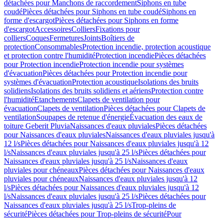
détachées pour Manchons de raccordement
Siphons en tube
coudé
Pièces détachées pour Siphons en tube coudé
Siphons en
forme d'escargot
Pièces détachées pour Siphons en forme
d'escargot
Accessoires
Colliers
Fixations pour
colliers
Coques
Fermetures
Joints
Boîtiers de
protection
Consommables
Protection incendie, protection acoustique
et protection contre l'humidité
Protection incendie
Pièces détachées
pour Protection incendie
Protection incendie pour systèmes
d'évacuation
Pièces détachées pour Protection incendie pour
systèmes d'évacuation
Protection acoustique
Isolations des bruits
solidiens
Isolations des bruits solidiens et aériens
Protection contre
l'humidité
Etanchements
Clapets de ventilation pour
évacuation
Clapets de ventilation
Pièces détachées pour Clapets de
ventilation
Soupapes de retenue d'énergie
Évacuation des eaux de
toiture Geberit Pluvia
Naissances d'eaux pluviales
Pièces détachées
pour Naissances d'eaux pluviales
Naissances d'eaux pluviales jusqu'à
12 l/s
Pièces détachées pour Naissances d'eaux pluviales jusqu'à 12
l/s
Naissances d'eaux pluviales jusqu'à 25 l/s
Pièces détachées pour
Naissances d'eaux pluviales jusqu'à 25 l/s
Naissances d'eaux
pluviales pour chéneaux
Pièces détachées pour Naissances d'eaux
pluviales pour chéneaux
Naissances d'eaux pluviales jusqu'à 12
l/s
Pièces détachées pour Naissances d'eaux pluviales jusqu'à 12
l/s
Naissances d'eaux pluviales jusqu'à 25 l/s
Pièces détachées pour
Naissances d'eaux pluviales jusqu'à 25 l/s
Trop-pleins de
sécurité
Pièces détachées pour Trop-pleins de sécurité
Pour