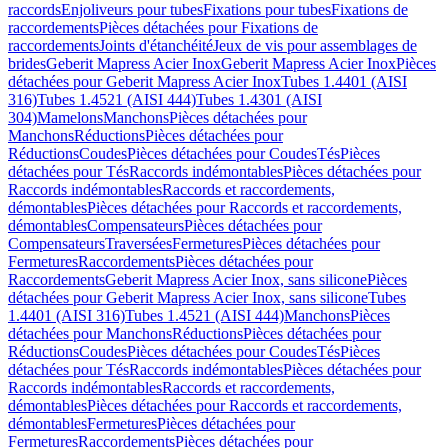
raccords
Enjoliveurs pour tubes
Fixations pour tubes
Fixations de
raccordements
Pièces détachées pour Fixations de
raccordements
Joints d'étanchéité
Jeux de vis pour assemblages de
brides
Geberit Mapress Acier Inox
Geberit Mapress Acier Inox
Pièces
détachées pour Geberit Mapress Acier Inox
Tubes 1.4401 (AISI
316)
Tubes 1.4521 (AISI 444)
Tubes 1.4301 (AISI
304)
Mamelons
Manchons
Pièces détachées pour
Manchons
Réductions
Pièces détachées pour
Réductions
Coudes
Pièces détachées pour Coudes
Tés
Pièces
détachées pour Tés
Raccords indémontables
Pièces détachées pour
Raccords indémontables
Raccords et raccordements,
démontables
Pièces détachées pour Raccords et raccordements,
démontables
Compensateurs
Pièces détachées pour
Compensateurs
Traversées
Fermetures
Pièces détachées pour
Fermetures
Raccordements
Pièces détachées pour
Raccordements
Geberit Mapress Acier Inox, sans silicone
Pièces
détachées pour Geberit Mapress Acier Inox, sans silicone
Tubes
1.4401 (AISI 316)
Tubes 1.4521 (AISI 444)
Manchons
Pièces
détachées pour Manchons
Réductions
Pièces détachées pour
Réductions
Coudes
Pièces détachées pour Coudes
Tés
Pièces
détachées pour Tés
Raccords indémontables
Pièces détachées pour
Raccords indémontables
Raccords et raccordements,
démontables
Pièces détachées pour Raccords et raccordements,
démontables
Fermetures
Pièces détachées pour
Fermetures
Raccordements
Pièces détachées pour