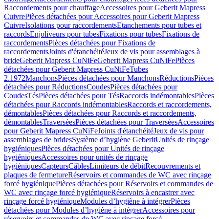
Raccordements pour chauffage
Accessoires pour Geberit Mapress
Cuivre
Pièces détachées pour Accessoires pour Geberit Mapress
Cuivre
Isolations pour raccordements
Etanchements pour tubes et
raccords
Enjoliveurs pour tubes
Fixations pour tubes
Fixations de
raccordements
Pièces détachées pour Fixations de
raccordements
Joints d'étanchéité
Jeux de vis pour assemblages à
bride
Geberit Mapress CuNiFe
Geberit Mapress CuNiFe
Pièces
détachées pour Geberit Mapress CuNiFe
Tubes
2.1972
Manchons
Pièces détachées pour Manchons
Réductions
Pièces
détachées pour Réductions
Coudes
Pièces détachées pour
Coudes
Tés
Pièces détachées pour Tés
Raccords indémontables
Pièces
détachées pour Raccords indémontables
Raccords et raccordements,
démontables
Pièces détachées pour Raccords et raccordements,
démontables
Traversées
Pièces détachées pour Traversées
Accessoires
pour Geberit Mapress CuNiFe
Joints d'étanchéité
Jeux de vis pour
assemblages de brides
Système d’hygiène Geberit
Unités de rinçage
hygiéniques
Pièces détachées pour Unités de rinçage
hygiéniques
Accessoires pour unités de rinçage
hygiéniques
Capteurs
Câbles
Limiteurs de débit
Recouvrements et
plaques de fermeture
Réservoirs et commandes de WC avec rinçage
forcé hygiénique
Pièces détachées pour Réservoirs et commandes de
WC avec rinçage forcé hygiénique
Réservoirs à encastrer avec
rinçage forcé hygiénique
Modules d’hygiène à intégrer
Pièces
détachées pour Modules d’hygiène à intégrer
Accessoires pour
réservoirs et commandes de WC avec rinçage forcé