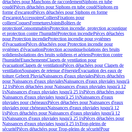
détachées pour Manchons de raccordement
Siphons en tube
coudé
Pièces détachées pour Siphons en tube coudé
Siphons en
forme d'escargot
Pièces détachées pour Siphons en forme
d'escargot
Accessoires
Colliers
Fixations pour
colliers
Coques
Fermetures
Joints
Boîtiers de
protection
Consommables
Protection incendie, protection acoustique
et protection contre l'humidité
Protection incendie
Pièces détachées
pour Protection incendie
Protection incendie pour systèmes
d'évacuation
Pièces détachées pour Protection incendie pour
systèmes d'évacuation
Protection acoustique
Isolations des bruits
solidiens
Isolations des bruits solidiens et aériens
Protection contre
l'humidité
Etanchements
Clapets de ventilation pour
évacuation
Clapets de ventilation
Pièces détachées pour Clapets de
ventilation
Soupapes de retenue d'énergie
Évacuation des eaux de
toiture Geberit Pluvia
Naissances d'eaux pluviales
Pièces détachées
pour Naissances d'eaux pluviales
Naissances d'eaux pluviales jusqu'à
12 l/s
Pièces détachées pour Naissances d'eaux pluviales jusqu'à 12
l/s
Naissances d'eaux pluviales jusqu'à 25 l/s
Pièces détachées pour
Naissances d'eaux pluviales jusqu'à 25 l/s
Naissances d'eaux
pluviales pour chéneaux
Pièces détachées pour Naissances d'eaux
pluviales pour chéneaux
Naissances d'eaux pluviales jusqu'à 12
l/s
Pièces détachées pour Naissances d'eaux pluviales jusqu'à 12
l/s
Naissances d'eaux pluviales jusqu'à 25 l/s
Pièces détachées pour
Naissances d'eaux pluviales jusqu'à 25 l/s
Trop-pleins de
sécurité
Pièces détachées pour Trop-pleins de sécurité
Pour