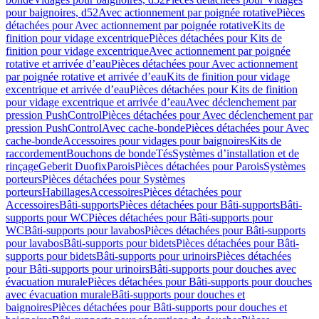
pour baignoires, d52
Avec actionnement par poignée rotative
Pièces
détachées pour Avec actionnement par poignée rotative
Kits de
finition pour vidage excentrique
Pièces détachées pour Kits de
finition pour vidage excentrique
Avec actionnement par poignée
rotative et arrivée d’eau
Pièces détachées pour Avec actionnement
par poignée rotative et arrivée d’eau
Kits de finition pour vidage
excentrique et arrivée d’eau
Pièces détachées pour Kits de finition
pour vidage excentrique et arrivée d’eau
Avec déclenchement par
pression PushControl
Pièces détachées pour Avec déclenchement par
pression PushControl
Avec cache-bonde
Pièces détachées pour Avec
cache-bonde
Accessoires pour vidages pour baignoires
Kits de
raccordement
Bouchons de bonde
Tés
Systèmes d’installation et de
rinçage
Geberit Duofix
Parois
Pièces détachées pour Parois
Systèmes
porteurs
Pièces détachées pour Systèmes
porteurs
Habillages
Accessoires
Pièces détachées pour
Accessoires
Bâti-supports
Pièces détachées pour Bâti-supports
Bâti-
supports pour WC
Pièces détachées pour Bâti-supports pour
WC
Bâti-supports pour lavabos
Pièces détachées pour Bâti-supports
pour lavabos
Bâti-supports pour bidets
Pièces détachées pour Bâti-
supports pour bidets
Bâti-supports pour urinoirs
Pièces détachées
pour Bâti-supports pour urinoirs
Bâti-supports pour douches avec
évacuation murale
Pièces détachées pour Bâti-supports pour douches
avec évacuation murale
Bâti-supports pour douches et
baignoires
Pièces détachées pour Bâti-supports pour douches et