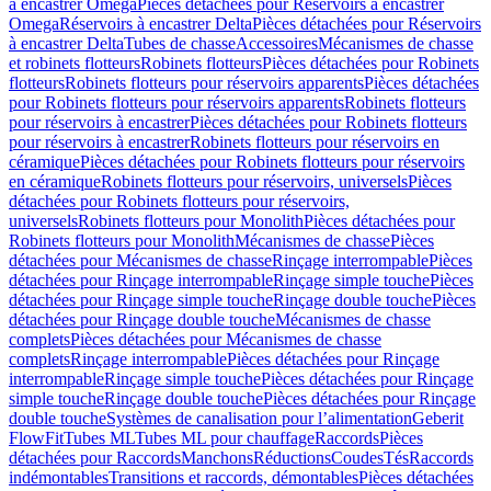
à encastrer Omega
Pièces détachées pour Réservoirs à encastrer
Omega
Réservoirs à encastrer Delta
Pièces détachées pour Réservoirs
à encastrer Delta
Tubes de chasse
Accessoires
Mécanismes de chasse
et robinets flotteurs
Robinets flotteurs
Pièces détachées pour Robinets
flotteurs
Robinets flotteurs pour réservoirs apparents
Pièces détachées
pour Robinets flotteurs pour réservoirs apparents
Robinets flotteurs
pour réservoirs à encastrer
Pièces détachées pour Robinets flotteurs
pour réservoirs à encastrer
Robinets flotteurs pour réservoirs en
céramique
Pièces détachées pour Robinets flotteurs pour réservoirs
en céramique
Robinets flotteurs pour réservoirs, universels
Pièces
détachées pour Robinets flotteurs pour réservoirs,
universels
Robinets flotteurs pour Monolith
Pièces détachées pour
Robinets flotteurs pour Monolith
Mécanismes de chasse
Pièces
détachées pour Mécanismes de chasse
Rinçage interrompable
Pièces
détachées pour Rinçage interrompable
Rinçage simple touche
Pièces
détachées pour Rinçage simple touche
Rinçage double touche
Pièces
détachées pour Rinçage double touche
Mécanismes de chasse
complets
Pièces détachées pour Mécanismes de chasse
complets
Rinçage interrompable
Pièces détachées pour Rinçage
interrompable
Rinçage simple touche
Pièces détachées pour Rinçage
simple touche
Rinçage double touche
Pièces détachées pour Rinçage
double touche
Systèmes de canalisation pour l’alimentation
Geberit
FlowFit
Tubes ML
Tubes ML pour chauffage
Raccords
Pièces
détachées pour Raccords
Manchons
Réductions
Coudes
Tés
Raccords
indémontables
Transitions et raccords, démontables
Pièces détachées