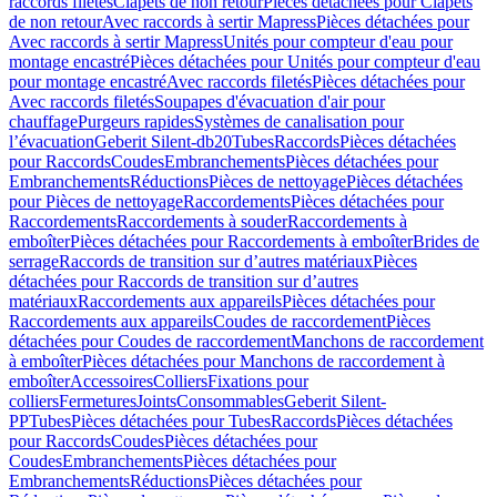
raccords filetés
Clapets de non retour
Pièces détachées pour Clapets
de non retour
Avec raccords à sertir Mapress
Pièces détachées pour
Avec raccords à sertir Mapress
Unités pour compteur d'eau pour
montage encastré
Pièces détachées pour Unités pour compteur d'eau
pour montage encastré
Avec raccords filetés
Pièces détachées pour
Avec raccords filetés
Soupapes d'évacuation d'air pour
chauffage
Purgeurs rapides
Systèmes de canalisation pour
l’évacuation
Geberit Silent-db20
Tubes
Raccords
Pièces détachées
pour Raccords
Coudes
Embranchements
Pièces détachées pour
Embranchements
Réductions
Pièces de nettoyage
Pièces détachées
pour Pièces de nettoyage
Raccordements
Pièces détachées pour
Raccordements
Raccordements à souder
Raccordements à
emboîter
Pièces détachées pour Raccordements à emboîter
Brides de
serrage
Raccords de transition sur d’autres matériaux
Pièces
détachées pour Raccords de transition sur d’autres
matériaux
Raccordements aux appareils
Pièces détachées pour
Raccordements aux appareils
Coudes de raccordement
Pièces
détachées pour Coudes de raccordement
Manchons de raccordement
à emboîter
Pièces détachées pour Manchons de raccordement à
emboîter
Accessoires
Colliers
Fixations pour
colliers
Fermetures
Joints
Consommables
Geberit Silent-
PP
Tubes
Pièces détachées pour Tubes
Raccords
Pièces détachées
pour Raccords
Coudes
Pièces détachées pour
Coudes
Embranchements
Pièces détachées pour
Embranchements
Réductions
Pièces détachées pour