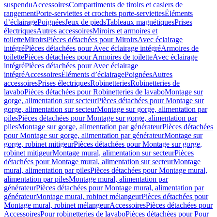
suspendu
Accessoires
Compartiments de tiroirs et casiers de
rangement
Porte-serviettes et crochets porte-serviettes
Éléments
d’éclairage
Poignées
Jeux de pieds
Tableaux magnétiques
Prises
électriques
Autres accessoires
Miroirs et armoires et
toilette
Miroirs
Pièces détachées pour Miroirs
Avec éclairage
intégré
Pièces détachées pour Avec éclairage intégré
Armoires de
toilette
Pièces détachées pour Armoires de toilette
Avec éclairage
intégré
Pièces détachées pour Avec éclairage
intégré
Accessoires
Éléments d’éclairage
Poignées
Autres
accessoires
Prises électriques
Robinetteries
Robinetteries de
lavabo
Pièces détachées pour Robinetteries de lavabo
Montage sur
gorge, alimentation sur secteur
Pièces détachées pour Montage sur
gorge, alimentation sur secteur
Montage sur gorge, alimentation par
piles
Pièces détachées pour Montage sur gorge, alimentation par
piles
Montage sur gorge, alimentation par générateur
Pièces détachées
pour Montage sur gorge, alimentation par générateur
Montage sur
gorge, robinet mitigeur
Pièces détachées pour Montage sur gorge,
robinet mitigeur
Montage mural, alimentation sur secteur
Pièces
détachées pour Montage mural, alimentation sur secteur
Montage
mural, alimentation par piles
Pièces détachées pour Montage mural,
alimentation par piles
Montage mural, alimentation par
générateur
Pièces détachées pour Montage mural, alimentation par
générateur
Montage mural, robinet mélangeur
Pièces détachées pour
Montage mural, robinet mélangeur
Accessoires
Pièces détachées pour
Accessoires
Pour robinetteries de lavabo
Pièces détachées pour Pour