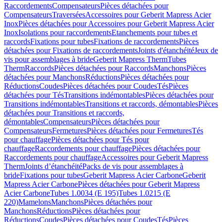
Raccordements
Compensateurs
Pièces détachées pour
Compensateurs
Traversées
Accessoires pour Geberit Mapress Acier
Inox
Pièces détachées pour Accessoires pour Geberit Mapress Acier
Inox
Isolations pour raccordements
Etanchements pour tubes et
raccords
Fixations pour tubes
Fixations de raccordements
Pièces
détachées pour Fixations de raccordements
Joints d'étanchéité
Jeux de
vis pour assemblages à bride
Geberit Mapress Therm
Tubes
Therm
Raccords
Pièces détachées pour Raccords
Manchons
Pièces
détachées pour Manchons
Réductions
Pièces détachées pour
Réductions
Coudes
Pièces détachées pour Coudes
Tés
Pièces
détachées pour Tés
Transitions indémontables
Pièces détachées pour
Transitions indémontables
Transitions et raccords, démontables
Pièces
détachées pour Transitions et raccords,
démontables
Compensateurs
Pièces détachées pour
Compensateurs
Fermetures
Pièces détachées pour Fermetures
Tés
pour chauffage
Pièces détachées pour Tés pour
chauffage
Raccordements pour chauffage
Pièces détachées pour
Raccordements pour chauffage
Accessoires pour Geberit Mapress
Therm
Joints d’étanchéité
Packs de vis pour assemblages à
bride
Fixations pour tubes
Geberit Mapress Acier Carbone
Geberit
Mapress Acier Carbone
Pièces détachées pour Geberit Mapress
Acier Carbone
Tubes 1.0034 (E 195)
Tubes 1.0215 (E
220)
Mamelons
Manchons
Pièces détachées pour
Manchons
Réductions
Pièces détachées pour
Réductions
Coudes
Pièces détachées pour Coudes
Tés
Pièces