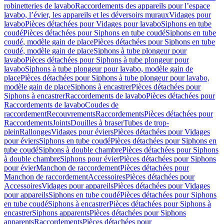
robinetteries de lavabo
Raccordements des appareils pour l’espace
lavabo, l’évier, les appareils et les déversoirs muraux
Vidages pour
lavabo
Pièces détachées pour Vidages pour lavabo
Siphons en tube
coudé
Pièces détachées pour Siphons en tube coudé
Siphons en tube
coudé, modèle gain de place
Pièces détachées pour Siphons en tube
coudé, modèle gain de place
Siphons à tube plongeur pour
lavabo
Pièces détachées pour Siphons à tube plongeur pour
lavabo
Siphons à tube plongeur pour lavabo, modèle gain de
place
Pièces détachées pour Siphons à tube plongeur pour lavabo,
modèle gain de place
Siphons à encastrer
Pièces détachées pour
Siphons à encastrer
Raccordements de lavabo
Pièces détachées pour
Raccordements de lavabo
Coudes de
raccordement
Recouvrements
Raccordements
Pièces détachées pour
Raccordements
Joints
Douilles à braser
Tubes de trop-
plein
Rallonges
Vidages pour éviers
Pièces détachées pour Vidages
pour éviers
Siphons en tube coudé
Pièces détachées pour Siphons en
tube coudé
Siphons à double chambre
Pièces détachées pour Siphons
à double chambre
Siphons pour évier
Pièces détachées pour Siphons
pour évier
Manchon de raccordement
Pièces détachées pour
Manchon de raccordement
Accessoires
Pièces détachées pour
Accessoires
Vidages pour appareils
Pièces détachées pour Vidages
pour appareils
Siphons en tube coudé
Pièces détachées pour Siphons
en tube coudé
Siphons à encastrer
Pièces détachées pour Siphons à
encastrer
Siphons apparents
Pièces détachées pour Siphons
apparents
Raccordements
Pièces détachées pour