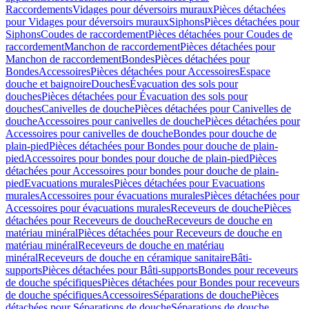
Raccordements
Vidages pour déversoirs muraux
Pièces détachées
pour Vidages pour déversoirs muraux
Siphons
Pièces détachées pour
Siphons
Coudes de raccordement
Pièces détachées pour Coudes de
raccordement
Manchon de raccordement
Pièces détachées pour
Manchon de raccordement
Bondes
Pièces détachées pour
Bondes
Accessoires
Pièces détachées pour Accessoires
Espace
douche et baignoire
Douches
Évacuation des sols pour
douches
Pièces détachées pour Évacuation des sols pour
douches
Canivelles de douche
Pièces détachées pour Canivelles de
douche
Accessoires pour canivelles de douche
Pièces détachées pour
Accessoires pour canivelles de douche
Bondes pour douche de
plain-pied
Pièces détachées pour Bondes pour douche de plain-
pied
Accessoires pour bondes pour douche de plain-pied
Pièces
détachées pour Accessoires pour bondes pour douche de plain-
pied
Evacuations murales
Pièces détachées pour Evacuations
murales
Accessoires pour évacuations murales
Pièces détachées pour
Accessoires pour évacuations murales
Receveurs de douche
Pièces
détachées pour Receveurs de douche
Receveurs de douche en
matériau minéral
Pièces détachées pour Receveurs de douche en
matériau minéral
Receveurs de douche en matériau
minéral
Receveurs de douche en céramique sanitaire
Bâti-
supports
Pièces détachées pour Bâti-supports
Bondes pour receveurs
de douche spécifiques
Pièces détachées pour Bondes pour receveurs
de douche spécifiques
Accessoires
Séparations de douche
Pièces
détachées pour Séparations de douche
Séparations de douche