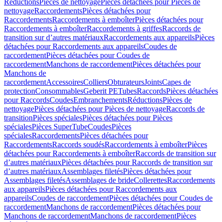
Réductions
Pièces de nettoyage
Pièces détachées pour Pièces de
nettoyage
Raccordements
Pièces détachées pour
Raccordements
Raccordements à emboîter
Pièces détachées pour
Raccordements à emboîter
Raccordements à griffes
Raccords de
transition sur d’autres matériaux
Raccordements aux appareils
Pièces
détachées pour Raccordements aux appareils
Coudes de
raccordement
Pièces détachées pour Coudes de
raccordement
Manchons de raccordement
Pièces détachées pour
Manchons de
raccordement
Accessoires
Colliers
Obturateurs
Joints
Capes de
protection
Consommables
Geberit PE
Tubes
Raccords
Pièces détachées
pour Raccords
Coudes
Embranchements
Réductions
Pièces de
nettoyage
Pièces détachées pour Pièces de nettoyage
Raccords de
transition
Pièces spéciales
Pièces détachées pour Pièces
spéciales
Pièces SuperTube
Coudes
Pièces
spéciales
Raccordements
Pièces détachées pour
Raccordements
Raccords soudés
Raccordements à emboîter
Pièces
détachées pour Raccordements à emboîter
Raccords de transition sur
d’autres matériaux
Pièces détachées pour Raccords de transition sur
d’autres matériaux
Assemblages filetés
Pièces détachées pour
Assemblages filetés
Assemblages de bride
Collerettes
Raccordements
aux appareils
Pièces détachées pour Raccordements aux
appareils
Coudes de raccordement
Pièces détachées pour Coudes de
raccordement
Manchons de raccordement
Pièces détachées pour
Manchons de raccordement
Manchons de raccordement
Pièces