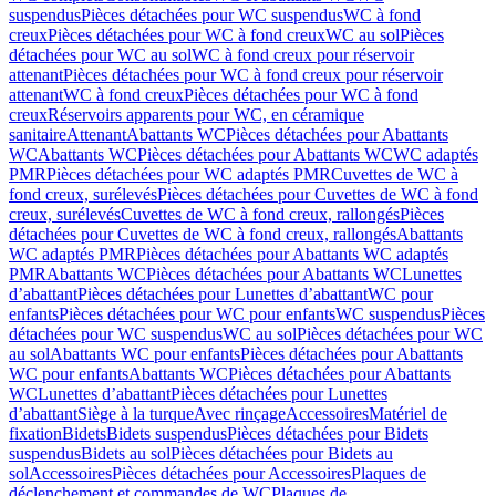
suspendus
Pièces détachées pour WC suspendus
WC à fond
creux
Pièces détachées pour WC à fond creux
WC au sol
Pièces
détachées pour WC au sol
WC à fond creux pour réservoir
attenant
Pièces détachées pour WC à fond creux pour réservoir
attenant
WC à fond creux
Pièces détachées pour WC à fond
creux
Réservoirs apparents pour WC, en céramique
sanitaire
Attenant
Abattants WC
Pièces détachées pour Abattants
WC
Abattants WC
Pièces détachées pour Abattants WC
WC adaptés
PMR
Pièces détachées pour WC adaptés PMR
Cuvettes de WC à
fond creux, surélevés
Pièces détachées pour Cuvettes de WC à fond
creux, surélevés
Cuvettes de WC à fond creux, rallongés
Pièces
détachées pour Cuvettes de WC à fond creux, rallongés
Abattants
WC adaptés PMR
Pièces détachées pour Abattants WC adaptés
PMR
Abattants WC
Pièces détachées pour Abattants WC
Lunettes
d’abattant
Pièces détachées pour Lunettes d’abattant
WC pour
enfants
Pièces détachées pour WC pour enfants
WC suspendus
Pièces
détachées pour WC suspendus
WC au sol
Pièces détachées pour WC
au sol
Abattants WC pour enfants
Pièces détachées pour Abattants
WC pour enfants
Abattants WC
Pièces détachées pour Abattants
WC
Lunettes d’abattant
Pièces détachées pour Lunettes
d’abattant
Siège à la turque
Avec rinçage
Accessoires
Matériel de
fixation
Bidets
Bidets suspendus
Pièces détachées pour Bidets
suspendus
Bidets au sol
Pièces détachées pour Bidets au
sol
Accessoires
Pièces détachées pour Accessoires
Plaques de
déclenchement et commandes de WC
Plaques de