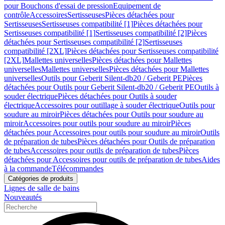
pour Bouchons d'essai de pression
Equipement de
contrôle
Accessoires
Sertisseuses
Pièces détachées pour
Sertisseuses
Sertisseuses compatibilité [1]
Pièces détachées pour
Sertisseuses compatibilité [1]
Sertisseuses compatibilité [2]
Pièces
détachées pour Sertisseuses compatibilité [2]
Sertisseuses
compatibilité [2XL]
Pièces détachées pour Sertisseuses compatibilité
[2XL]
Mallettes universelles
Pièces détachées pour Mallettes
universelles
Mallettes universelles
Pièces détachées pour Mallettes
universelles
Outils pour Geberit Silent-db20 / Geberit PE
Pièces
détachées pour Outils pour Geberit Silent-db20 / Geberit PE
Outils à
souder électrique
Pièces détachées pour Outils à souder
électrique
Accessoires pour outillage à souder électrique
Outils pour
soudure au miroir
Pièces détachées pour Outils pour soudure au
miroir
Accessoires pour outils pour soudure au miroir
Pièces
détachées pour Accessoires pour outils pour soudure au miroir
Outils
de préparation de tubes
Pièces détachées pour Outils de préparation
de tubes
Accessoires pour outils de préparation de tubes
Pièces
détachées pour Accessoires pour outils de préparation de tubes
Aides
à la commande
Télécommandes
Catégories de produits
Lignes de salle de bains
Nouveautés