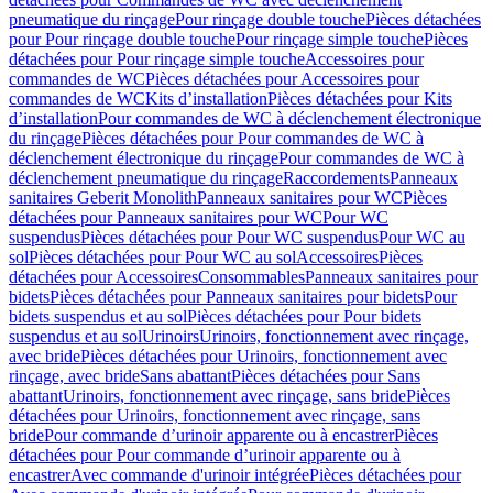
pneumatique du rinçage
Pour rinçage double touche
Pièces détachées
pour Pour rinçage double touche
Pour rinçage simple touche
Pièces
détachées pour Pour rinçage simple touche
Accessoires pour
commandes de WC
Pièces détachées pour Accessoires pour
commandes de WC
Kits d’installation
Pièces détachées pour Kits
d’installation
Pour commandes de WC à déclenchement électronique
du rinçage
Pièces détachées pour Pour commandes de WC à
déclenchement électronique du rinçage
Pour commandes de WC à
déclenchement pneumatique du rinçage
Raccordements
Panneaux
sanitaires Geberit Monolith
Panneaux sanitaires pour WC
Pièces
détachées pour Panneaux sanitaires pour WC
Pour WC
suspendus
Pièces détachées pour Pour WC suspendus
Pour WC au
sol
Pièces détachées pour Pour WC au sol
Accessoires
Pièces
détachées pour Accessoires
Consommables
Panneaux sanitaires pour
bidets
Pièces détachées pour Panneaux sanitaires pour bidets
Pour
bidets suspendus et au sol
Pièces détachées pour Pour bidets
suspendus et au sol
Urinoirs
Urinoirs, fonctionnement avec rinçage,
avec bride
Pièces détachées pour Urinoirs, fonctionnement avec
rinçage, avec bride
Sans abattant
Pièces détachées pour Sans
abattant
Urinoirs, fonctionnement avec rinçage, sans bride
Pièces
détachées pour Urinoirs, fonctionnement avec rinçage, sans
bride
Pour commande d’urinoir apparente ou à encastrer
Pièces
détachées pour Pour commande d’urinoir apparente ou à
encastrer
Avec commande d'urinoir intégrée
Pièces détachées pour