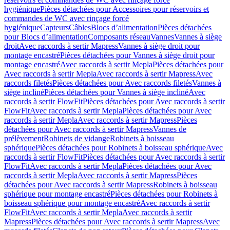
hygiénique
Pièces détachées pour Accessoires pour réservoirs et
commandes de WC avec rinçage forcé
hygiénique
Capteurs
Câbles
Blocs d’alimentation
Pièces détachées
pour Blocs d’alimentation
Composants réseau
Vannes
Vannes à siège
droit
Avec raccords à sertir Mapress
Vannes à siège droit pour
montage encastré
Pièces détachées pour Vannes à siège droit pour
montage encastré
Avec raccords à sertir Mepla
Pièces détachées pour
Avec raccords à sertir Mepla
Avec raccords à sertir Mapress
Avec
raccords filetés
Pièces détachées pour Avec raccords filetés
Vannes à
siège incliné
Pièces détachées pour Vannes à siège incliné
Avec
raccords à sertir FlowFit
Pièces détachées pour Avec raccords à sertir
FlowFit
Avec raccords à sertir Mepla
Pièces détachées pour Avec
raccords à sertir Mepla
Avec raccords à sertir Mapress
Pièces
détachées pour Avec raccords à sertir Mapress
Vannes de
prélèvement
Robinets de vidange
Robinets à boisseau
sphérique
Pièces détachées pour Robinets à boisseau sphérique
Avec
raccords à sertir FlowFit
Pièces détachées pour Avec raccords à sertir
FlowFit
Avec raccords à sertir Mepla
Pièces détachées pour Avec
raccords à sertir Mepla
Avec raccords à sertir Mapress
Pièces
détachées pour Avec raccords à sertir Mapress
Robinets à boisseau
sphérique pour montage encastré
Pièces détachées pour Robinets à
boisseau sphérique pour montage encastré
Avec raccords à sertir
FlowFit
Avec raccords à sertir Mepla
Avec raccords à sertir
Mapress
Pièces détachées pour Avec raccords à sertir Mapress
Avec