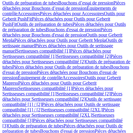
Outils de préparation de tubes
Bouchons d’essai de pression
Pièces
détachées pour Bouchons d’essai de pression
Équipements de
contrôle
Accessoires
Pièces détachées pour Accessoires
Outils pour
Geberit PushFit
Pièces détachées pour Outils pour Geberit
PushFit
Outils de préparation de tubes
Pièces détachées pour Outils
de préparation de tubes
Bouchons d'essai de pression
Pièces
détachées pour Bouchons d'essai de pression
Outils pour Geberit
Mepla
Pièces détachées pour Outils pour Geberit Mepla
Outils de
sertissage manuel
Pièces détachées pour Outils de sertissage
manuel
Sertisseuses compatibilité [1]
Pièces détachées pour
Sertisseuses compatibilité [1]
Sertisseuses compatibilité [2]
Pièces
détachées pour Sertisseuses compatibilité [2]
Outils de préparation de
tubes
Pièces détachées pour Outils de préparation de tubes
Bouchons
d'essai de pression
Pièces détachées pour Bouchons d'essai de
pression
Équipement de contrôle
Accessoires
Outils pour Geberit
Mapress
Pièces détachées pour Outils pour Geberit
Mapress
Sertisseuses compatibilité [1]
Pièces détachées pour
Sertisseuses compatibilité [1]
Sertisseuses compatibilité [2]
Pièces
détachées pour Sertisseuses compatibilité [2]
Outils de sertissage
compatibilité [1] / [2]
Pièces détachées pour Outils de sertissage
compatibilité [1] / [2]
Sertisseuses compatibilité [2XL]
Pièces
détachées pour Sertisseuses compatibilité [2XL]
Sertisseuses
compatibilité [3]
Pièces détachées pour Sertisseuses compatibilité
[3]
Outils de préparation de tubes
Pièces détachées pour Outils de
préparation de tubes
Bouchons d'essai de pression
Pièces détachées