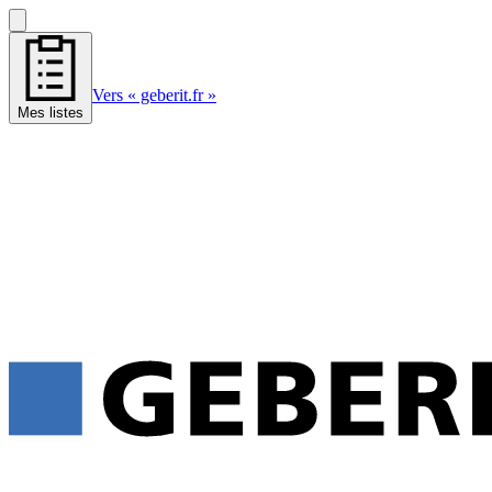
Vers « geberit.fr »
Mes listes