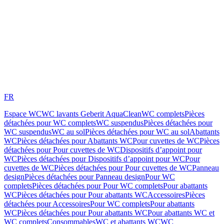
FR
Espace WC
WC lavants Geberit AquaClean
WC complets
Pièces
détachées pour WC complets
WC suspendus
Pièces détachées pour
WC suspendus
WC au sol
Pièces détachées pour WC au sol
Abattants
WC
Pièces détachées pour Abattants WC
Pour cuvettes de WC
Pièces
détachées pour Pour cuvettes de WC
Dispositifs d’appoint pour
WC
Pièces détachées pour Dispositifs d’appoint pour WC
Pour
cuvettes de WC
Pièces détachées pour Pour cuvettes de WC
Panneau
design
Pièces détachées pour Panneau design
Pour WC
complets
Pièces détachées pour Pour WC complets
Pour abattants
WC
Pièces détachées pour Pour abattants WC
Accessoires
Pièces
détachées pour Accessoires
Pour WC complets
Pour abattants
WC
Pièces détachées pour Pour abattants WC
Pour abattants WC et
WC complets
Consommables
WC et abattants WC
WC