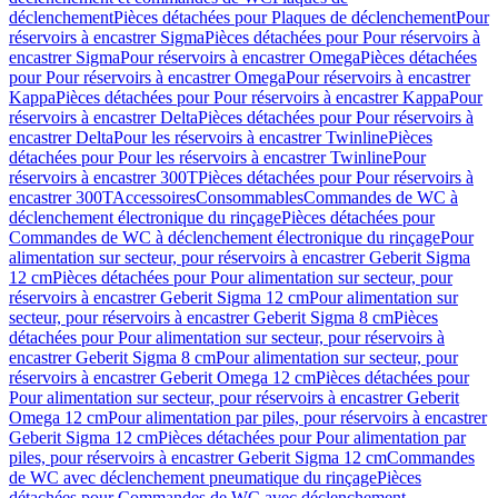
déclenchement
Pièces détachées pour Plaques de déclenchement
Pour
réservoirs à encastrer Sigma
Pièces détachées pour Pour réservoirs à
encastrer Sigma
Pour réservoirs à encastrer Omega
Pièces détachées
pour Pour réservoirs à encastrer Omega
Pour réservoirs à encastrer
Kappa
Pièces détachées pour Pour réservoirs à encastrer Kappa
Pour
réservoirs à encastrer Delta
Pièces détachées pour Pour réservoirs à
encastrer Delta
Pour les réservoirs à encastrer Twinline
Pièces
détachées pour Pour les réservoirs à encastrer Twinline
Pour
réservoirs à encastrer 300T
Pièces détachées pour Pour réservoirs à
encastrer 300T
Accessoires
Consommables
Commandes de WC à
déclenchement électronique du rinçage
Pièces détachées pour
Commandes de WC à déclenchement électronique du rinçage
Pour
alimentation sur secteur, pour réservoirs à encastrer Geberit Sigma
12 cm
Pièces détachées pour Pour alimentation sur secteur, pour
réservoirs à encastrer Geberit Sigma 12 cm
Pour alimentation sur
secteur, pour réservoirs à encastrer Geberit Sigma 8 cm
Pièces
détachées pour Pour alimentation sur secteur, pour réservoirs à
encastrer Geberit Sigma 8 cm
Pour alimentation sur secteur, pour
réservoirs à encastrer Geberit Omega 12 cm
Pièces détachées pour
Pour alimentation sur secteur, pour réservoirs à encastrer Geberit
Omega 12 cm
Pour alimentation par piles, pour réservoirs à encastrer
Geberit Sigma 12 cm
Pièces détachées pour Pour alimentation par
piles, pour réservoirs à encastrer Geberit Sigma 12 cm
Commandes
de WC avec déclenchement pneumatique du rinçage
Pièces
détachées pour Commandes de WC avec déclenchement