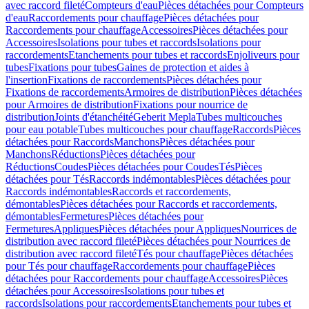
avec raccord fileté
Compteurs d'eau
Pièces détachées pour Compteurs
d'eau
Raccordements pour chauffage
Pièces détachées pour
Raccordements pour chauffage
Accessoires
Pièces détachées pour
Accessoires
Isolations pour tubes et raccords
Isolations pour
raccordements
Etanchements pour tubes et raccords
Enjoliveurs pour
tubes
Fixations pour tubes
Gaines de protection et aides à
l'insertion
Fixations de raccordements
Pièces détachées pour
Fixations de raccordements
Armoires de distribution
Pièces détachées
pour Armoires de distribution
Fixations pour nourrice de
distribution
Joints d'étanchéité
Geberit Mepla
Tubes multicouches
pour eau potable
Tubes multicouches pour chauffage
Raccords
Pièces
détachées pour Raccords
Manchons
Pièces détachées pour
Manchons
Réductions
Pièces détachées pour
Réductions
Coudes
Pièces détachées pour Coudes
Tés
Pièces
détachées pour Tés
Raccords indémontables
Pièces détachées pour
Raccords indémontables
Raccords et raccordements,
démontables
Pièces détachées pour Raccords et raccordements,
démontables
Fermetures
Pièces détachées pour
Fermetures
Appliques
Pièces détachées pour Appliques
Nourrices de
distribution avec raccord fileté
Pièces détachées pour Nourrices de
distribution avec raccord fileté
Tés pour chauffage
Pièces détachées
pour Tés pour chauffage
Raccordements pour chauffage
Pièces
détachées pour Raccordements pour chauffage
Accessoires
Pièces
détachées pour Accessoires
Isolations pour tubes et
raccords
Isolations pour raccordements
Etanchements pour tubes et