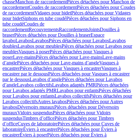
chasse
Manchon de raccordement
Pièces détachées pour Manchon de
raccordement
Coudes de raccordement
Pièces détachées pour Coudes
de raccordement
Vidages pour bidet
Pièces détachées pour Vidages
pour bidet
Siphons en tube coudé
Pièces détachées pour Siphons en
tube coudé
Coudes de
raccordement
Recouvrements
Raccordements
Joints
Douilles à
braser
Pièces détachées pour Douilles à braser
Espace
lavabo
Lavabos
Lavabos
Pièces détachées pour Lavabos
Lavabos
doubles
Lavabos pour meubles
Pièces détachées pour Lavabos pour
meubles
Vasques à poser
Pièces détachées pour Vasques à
poser
Lave-mains
Pièces détachées pour Lave-mains
Lave-mains
d’angle
Pièces détachées pour Lave-mains d’angle
Vasques à
encastrer
Pièces détachées pour Vasques à encastrer
Vasques à
encastrer par le dessous
Pièces détachées pour Vasques à encastrer
par le dessous
Lavabos d’angle
Pièces détachées pour Lavabos
d’angle
Lavabos collectifs
Lavabos adaptés PMR
Pièces détachées
pour Lavabos adaptés PMR
Lavabos pour enfants
Pièces détachées
pour Lavabos pour enfants
Lavabos collectifs
Pièces détachées pour
Lavabos collectifs
Autres lavabos
Pièces détachées pour Autres
lavabos
Déversoirs muraux
Pièces détachées pour Déversoirs
muraux
Vidoirs suspendus
Pièces détachées pour Vidoirs
suspendus
Timbres dʼoffice
Pièces détachées pour Timbres
dʼoffice
Cuves de laboratoire
Pièces détachées pour Cuves de
laboratoire
Éviers à encastrer
Pièces détachées pour Éviers à
encastrer
Éviers à poser
Pièces détachées pour Éviers à