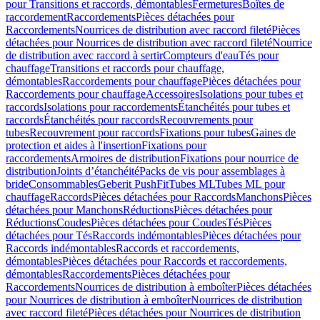
pour Transitions et raccords, démontables
Fermetures
Boîtes de
raccordement
Raccordements
Pièces détachées pour
Raccordements
Nourrices de distribution avec raccord fileté
Pièces
détachées pour Nourrices de distribution avec raccord fileté
Nourrice
de distribution avec raccord à sertir
Compteurs d'eau
Tés pour
chauffage
Transitions et raccords pour chauffage,
démontables
Raccordements pour chauffage
Pièces détachées pour
Raccordements pour chauffage
Accessoires
Isolations pour tubes et
raccords
Isolations pour raccordements
Étanchéités pour tubes et
raccords
Étanchéités pour raccords
Recouvrements pour
tubes
Recouvrement pour raccords
Fixations pour tubes
Gaines de
protection et aides à l'insertion
Fixations pour
raccordements
Armoires de distribution
Fixations pour nourrice de
distribution
Joints d’étanchéité
Packs de vis pour assemblages à
bride
Consommables
Geberit PushFit
Tubes ML
Tubes ML pour
chauffage
Raccords
Pièces détachées pour Raccords
Manchons
Pièces
détachées pour Manchons
Réductions
Pièces détachées pour
Réductions
Coudes
Pièces détachées pour Coudes
Tés
Pièces
détachées pour Tés
Raccords indémontables
Pièces détachées pour
Raccords indémontables
Raccords et raccordements,
démontables
Pièces détachées pour Raccords et raccordements,
démontables
Raccordements
Pièces détachées pour
Raccordements
Nourrices de distribution à emboîter
Pièces détachées
pour Nourrices de distribution à emboîter
Nourrices de distribution
avec raccord fileté
Pièces détachées pour Nourrices de distribution