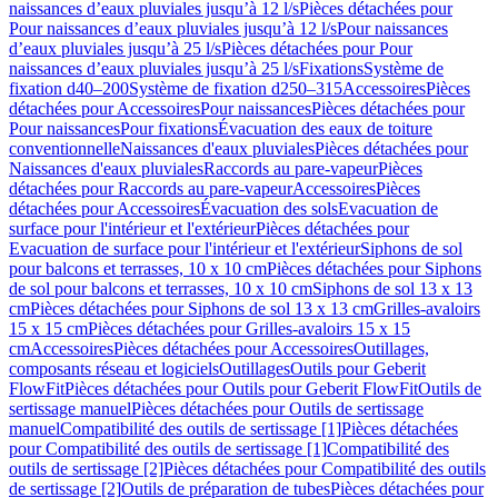
naissances d’eaux pluviales jusqu’à 12 l/s
Pièces détachées pour
Pour naissances d’eaux pluviales jusqu’à 12 l/s
Pour naissances
d’eaux pluviales jusqu’à 25 l/s
Pièces détachées pour Pour
naissances d’eaux pluviales jusqu’à 25 l/s
Fixations
Système de
fixation d40–200
Système de fixation d250–315
Accessoires
Pièces
détachées pour Accessoires
Pour naissances
Pièces détachées pour
Pour naissances
Pour fixations
Évacuation des eaux de toiture
conventionnelle
Naissances d'eaux pluviales
Pièces détachées pour
Naissances d'eaux pluviales
Raccords au pare-vapeur
Pièces
détachées pour Raccords au pare-vapeur
Accessoires
Pièces
détachées pour Accessoires
Évacuation des sols
Evacuation de
surface pour l'intérieur et l'extérieur
Pièces détachées pour
Evacuation de surface pour l'intérieur et l'extérieur
Siphons de sol
pour balcons et terrasses, 10 x 10 cm
Pièces détachées pour Siphons
de sol pour balcons et terrasses, 10 x 10 cm
Siphons de sol 13 x 13
cm
Pièces détachées pour Siphons de sol 13 x 13 cm
Grilles-avaloirs
15 x 15 cm
Pièces détachées pour Grilles-avaloirs 15 x 15
cm
Accessoires
Pièces détachées pour Accessoires
Outillages,
composants réseau et logiciels
Outillages
Outils pour Geberit
FlowFit
Pièces détachées pour Outils pour Geberit FlowFit
Outils de
sertissage manuel
Pièces détachées pour Outils de sertissage
manuel
Compatibilité des outils de sertissage [1]
Pièces détachées
pour Compatibilité des outils de sertissage [1]
Compatibilité des
outils de sertissage [2]
Pièces détachées pour Compatibilité des outils
de sertissage [2]
Outils de préparation de tubes
Pièces détachées pour