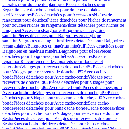
latérales pour douche de plain-pied
Pièces détachées pour
Séparations de douche latérales pour douche de plain-
pied
Accessoires
Pièces détachées pour Accessoires
Niches de
rangement pour douches
Pièces détachées pour Niches de rangement
pour douches
Niches de rangement
Pièces détachées pour Niches de
rangement
Accessoires
Baignoires
Baignoires en acrylique
sanitaire
Pièces détachées pour Baignoires en acrylique
sanitaire
Baignoires rectangulaires
Pièces détachées pour Baignoires
rectangulaires
Baignoires en matériau minéral
Pièces détachées pour
Baignoires en matériau minéral
Baignoires pour bébés
Pièces
détachées pour Baignoires pour bébés
Accessoires
Kits de
réparation
Raccordements des appareils pour douches et
baignoires
Vidages pour receveurs de douche, d52
Pièces détachées
pour Vidages pour receveurs de douche, d52
Avec cache-
bonde
Pièces détachées pour Avec cache-bonde
Vidages pour
receveurs de douche, d62
Pièces détachées pour Vidages pour
receveurs de douche, d62
Avec cache-bonde
Pièces détachées pour
Avec cache-bonde
Vidages pour receveurs de douche, d90
Pièces
détachées pour Vidages pour receveurs de douche, d90
Avec cache-
bonde
Pièces détachées pour Avec cache-bonde
Sans cache-
bonde
Pièces détachées pour Sans cache-bonde
Cache-bondes
Pièces
détachées pour Cache-bondes
Vidages pour receveurs de douche
Sestra
Pièces détachées pour Vidages pour receveurs de douche
Sestra
Sans cache-bonde
Pièces détachées pour Sans cache-
bonde
Vidages pour baignoires, d52
Pièces détachées pour Vidages