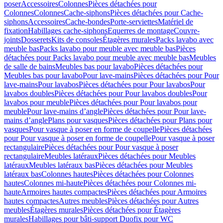
poser
Accessoires
Colonnes
Pièces détachées pour
Colonnes
Colonnes
Cache-siphons
Pièces détachées pour Cache-
siphons
Accessoires
Cache-bondes
Porte-serviettes
Matériel de
fixation
Habillages cache-siphons
Equerres de montage
Couvre-
joints
Dosserets
Kits de consoles
Étagères murales
Packs lavabo avec
meuble bas
Packs lavabo pour meuble avec meuble bas
Pièces
détachées pour Packs lavabo pour meuble avec meuble bas
Meubles
de salle de bains
Meubles bas pour lavabo
Pièces détachées pour
Meubles bas pour lavabo
Pour lave-mains
Pièces détachées pour Pour
lave-mains
Pour lavabos
Pièces détachées pour Pour lavabos
Pour
lavabos doubles
Pièces détachées pour Pour lavabos doubles
Pour
lavabos pour meuble
Pièces détachées pour Pour lavabos pour
meuble
Pour lave-mains d’angle
Pièces détachées pour Pour lave-
mains d’angle
Plans pour vasques
Pièces détachées pour Plans pour
vasques
Pour vasque à poser en forme de coupelle
Pièces détachées
pour Pour vasque à poser en forme de coupelle
Pour vasque à poser
rectangulaire
Pièces détachées pour Pour vasque à poser
rectangulaire
Meubles latéraux
Pièces détachées pour Meubles
latéraux
Meubles latéraux bas
Pièces détachées pour Meubles
latéraux bas
Colonnes hautes
Pièces détachées pour Colonnes
hautes
Colonnes mi-haute
Pièces détachées pour Colonnes mi-
haute
Armoires hautes compactes
Pièces détachées pour Armoires
hautes compactes
Autres meubles
Pièces détachées pour Autres
meubles
Étagères murales
Pièces détachées pour Étagères
murales
Habillages pour bâti-support Duofix pour WC