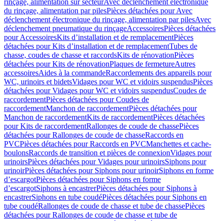
rinçage, alimentation sur secteur
Avec déclenchement électronique
du rinçage, alimentation par piles
Pièces détachées pour Avec
déclenchement électronique du rinçage, alimentation par piles
Avec
déclenchement pneumatique du rinçage
Accessoires
Pièces détachées
pour Accessoires
Kits d’installation et de remplacement
Pièces
détachées pour Kits d’installation et de remplacement
Tubes de
chasse, coudes de chasse et raccords
Kits de rénovation
Pièces
détachées pour Kits de rénovation
Plaques de fermeture
Autres
accessoires
Aides à la commande
Raccordements des appareils pour
WC, urinoirs et bidets
Vidages pour WC et vidoirs suspendus
Pièces
détachées pour Vidages pour WC et vidoirs suspendus
Coudes de
raccordement
Pièces détachées pour Coudes de
raccordement
Manchon de raccordement
Pièces détachées pour
Manchon de raccordement
Kits de raccordement
Pièces détachées
pour Kits de raccordement
Rallonges de coude de chasse
Pièces
détachées pour Rallonges de coude de chasse
Raccords en
PVC
Pièces détachées pour Raccords en PVC
Manchettes et cache-
boulons
Raccords de transition et pièces de connexion
Vidages pour
urinoirs
Pièces détachées pour Vidages pour urinoirs
Siphons pour
urinoir
Pièces détachées pour Siphons pour urinoir
Siphons en forme
d’escargot
Pièces détachées pour Siphons en forme
d’escargot
Siphons à encastrer
Pièces détachées pour Siphons à
encastrer
Siphons en tube coudé
Pièces détachées pour Siphons en
tube coudé
Rallonges de coude de chasse et tube de chasse
Pièces
détachées pour Rallonges de coude de chasse et tube de