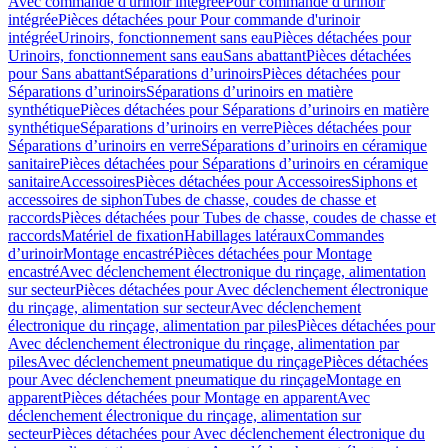
Avec commande d'urinoir intégrée
Pour commande d'urinoir
intégrée
Pièces détachées pour Pour commande d'urinoir
intégrée
Urinoirs, fonctionnement sans eau
Pièces détachées pour
Urinoirs, fonctionnement sans eau
Sans abattant
Pièces détachées
pour Sans abattant
Séparations d’urinoirs
Pièces détachées pour
Séparations d’urinoirs
Séparations d’urinoirs en matière
synthétique
Pièces détachées pour Séparations d’urinoirs en matière
synthétique
Séparations d’urinoirs en verre
Pièces détachées pour
Séparations d’urinoirs en verre
Séparations d’urinoirs en céramique
sanitaire
Pièces détachées pour Séparations d’urinoirs en céramique
sanitaire
Accessoires
Pièces détachées pour Accessoires
Siphons et
accessoires de siphon
Tubes de chasse, coudes de chasse et
raccords
Pièces détachées pour Tubes de chasse, coudes de chasse et
raccords
Matériel de fixation
Habillages latéraux
Commandes
dʼurinoir
Montage encastré
Pièces détachées pour Montage
encastré
Avec déclenchement électronique du rinçage, alimentation
sur secteur
Pièces détachées pour Avec déclenchement électronique
du rinçage, alimentation sur secteur
Avec déclenchement
électronique du rinçage, alimentation par piles
Pièces détachées pour
Avec déclenchement électronique du rinçage, alimentation par
piles
Avec déclenchement pneumatique du rinçage
Pièces détachées
pour Avec déclenchement pneumatique du rinçage
Montage en
apparent
Pièces détachées pour Montage en apparent
Avec
déclenchement électronique du rinçage, alimentation sur
secteur
Pièces détachées pour Avec déclenchement électronique du