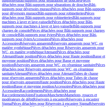
baignoires
Bâti-supports pour séparations de douches
Pièces
détachées pour Bâti-supports pour séparations de douches
Bâti-
supports pour déversoirs muraux
Pièces détachées pour Bâti-supports
pour déversoirs muraux
Bâti-supports pour robinetteries
Pièces
détachées pour Bâti-supports pour robinetteries
Bâti-supports pour
machines à laver et lave-vaisselle
Pièces détachées pour Bâti-
supports pour machines à laver et lave-vaisselle
Bâti-supports pour
charges de console
Pièces détachées pour Bâti-supports pour charges
de console
Bâti-supports pour éviers
Pièces détachées pour Bâti-
supports pour éviers
Accessoires
Pièces détachées pour
Accessoires
Réservoirs apparents
Réservoirs apparents pour WC, en
matière synthétique
Pièces détachées pour Réservoirs apparents pour
WC, en matière synthétique
Attenant
Pièces détachées pour
Attenant
Haute position
Pièces détachées pour Haute position
Basse et
moyenne position
Pièces détachées pour Basse et moyenne
position
Réservoirs apparents pour WC, en céramique sanitaire
Pièces
détachées pour Réservoirs apparents pour WC, en céramique
sanitaire
Attenant
Pièces détachées pour Attenant
Tubes de chasse
pour réservoirs apparents
Pièces détachées pour Tubes de chasse
pour réservoirs apparents
Haute position
Pièces détachées pour Haute
position
Basse et moyenne position
Accessoires
Pièces détachées pour
Accessoires
Raccordements
Pièces détachées pour
Raccordements
Joints
Fixations
Manchettes
Mamelons, rosaces et
modérateurs de débit
Réservoirs à encastrer
Réservoirs à encastrer
Sigma
Pièces détachées pour Réservoirs à encastrer Sigma
Réservoirs