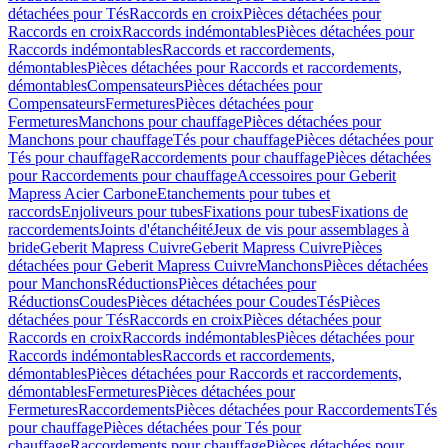
détachées pour Tés
Raccords en croix
Pièces détachées pour
Raccords en croix
Raccords indémontables
Pièces détachées pour
Raccords indémontables
Raccords et raccordements,
démontables
Pièces détachées pour Raccords et raccordements,
démontables
Compensateurs
Pièces détachées pour
Compensateurs
Fermetures
Pièces détachées pour
Fermetures
Manchons pour chauffage
Pièces détachées pour
Manchons pour chauffage
Tés pour chauffage
Pièces détachées pour
Tés pour chauffage
Raccordements pour chauffage
Pièces détachées
pour Raccordements pour chauffage
Accessoires pour Geberit
Mapress Acier Carbone
Etanchements pour tubes et
raccords
Enjoliveurs pour tubes
Fixations pour tubes
Fixations de
raccordements
Joints d'étanchéité
Jeux de vis pour assemblages à
bride
Geberit Mapress Cuivre
Geberit Mapress Cuivre
Pièces
détachées pour Geberit Mapress Cuivre
Manchons
Pièces détachées
pour Manchons
Réductions
Pièces détachées pour
Réductions
Coudes
Pièces détachées pour Coudes
Tés
Pièces
détachées pour Tés
Raccords en croix
Pièces détachées pour
Raccords en croix
Raccords indémontables
Pièces détachées pour
Raccords indémontables
Raccords et raccordements,
démontables
Pièces détachées pour Raccords et raccordements,
démontables
Fermetures
Pièces détachées pour
Fermetures
Raccordements
Pièces détachées pour Raccordements
Tés
pour chauffage
Pièces détachées pour Tés pour
chauffage
Raccordements pour chauffage
Pièces détachées pour