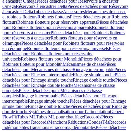
à encastrer Omega
Pièces détachées pour Réservoirs à encastrer
Omega
Réservoirs à encastrer Delta
Pièces détachées pour Réservoirs
à encastrer Delta
Tubes de chasse
Accessoires
Mécanismes de chasse
et robinets flotteurs
Robinets flotteurs
Pièces détachées pour Robinets
flotteurs
Robinets flotteurs pour réservoirs apparents
Pièces détachées
pour Robinets flotteurs pour réservoirs apparents
Robinets flotteurs
pour réservoirs à encastrer
Pièces détachées pour Robinets flotteurs
pour réservoirs à encastrer
Robinets flotteurs pour réservoirs en
céramique
Pièces détachées pour Robinets flotteurs pour réservoirs
en céramique
Robinets flotteurs pour réservoirs, universels
Pièces
détachées pour Robinets flotteurs pour réservoirs,
universels
Robinets flotteurs pour Monolith
Pièces détachées pour
Robinets flotteurs pour Monolith
Mécanismes de chasse
Pièces
détachées pour Mécanismes de chasse
Rinçage interrompable
Pièces
détachées pour Rinçage interrompable
Rinçage simple touche
Pièces
détachées pour Rinçage simple touche
Rinçage double touche
Pièces
détachées pour Rinçage double touche
Mécanismes de chasse
complets
Pièces détachées pour Mécanismes de chasse
complets
Rinçage interrompable
Pièces détachées pour Rinçage
interrompable
Rinçage simple touche
Pièces détachées pour Rinçage
simple touche
Rinçage double touche
Pièces détachées pour Rinçage
double touche
Systèmes de canalisation pour l’alimentation
Geberit
FlowFit
Tubes ML
Tubes ML pour chauffage
Raccords
Pièces
détachées pour Raccords
Manchons
Réductions
Coudes
Tés
Raccords
indémontables
Transitions et raccords, démontables
Pièces détachées