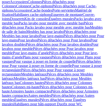
poser
Accessoires
Colonnes
Pièces détachées pour
Colonnes
Colonnes
Cache-siphons
Pièces détachées pour Cache-
siphons
Accessoires
Cache-bondes
Porte-serviettes
Matériel de
fixation
Habillages cache-siphons
Equerres de montage
Couvre-
joints
Dosserets
Kits de consoles
Étagères murales
Packs lavabo avec
meuble bas
Packs lavabo pour meuble avec meuble bas
Pièces
détachées pour Packs lavabo pour meuble avec meuble bas
Meubles
de salle de bains
Meubles bas pour lavabo
Pièces détachées pour
Meubles bas pour lavabo
Pour lave-mains
Pièces détachées pour Pour
lave-mains
Pour lavabos
Pièces détachées pour Pour lavabos
Pour
lavabos doubles
Pièces détachées pour Pour lavabos doubles
Pour
lavabos pour meuble
Pièces détachées pour Pour lavabos pour
meuble
Pour lave-mains d’angle
Pièces détachées pour Pour lave-
mains d’angle
Plans pour vasques
Pièces détachées pour Plans pour
vasques
Pour vasque à poser en forme de coupelle
Pièces détachées
pour Pour vasque à poser en forme de coupelle
Pour vasque à poser
rectangulaire
Pièces détachées pour Pour vasque à poser
rectangulaire
Meubles latéraux
Pièces détachées pour Meubles
latéraux
Meubles latéraux bas
Pièces détachées pour Meubles
latéraux bas
Colonnes hautes
Pièces détachées pour Colonnes
hautes
Colonnes mi-haute
Pièces détachées pour Colonnes mi-
haute
Armoires hautes compactes
Pièces détachées pour Armoires
hautes compactes
Autres meubles
Pièces détachées pour Autres
meubles
Étagères murales
Pièces détachées pour Étagères
murales
Habillages pour bâti-support Duofix pour WC