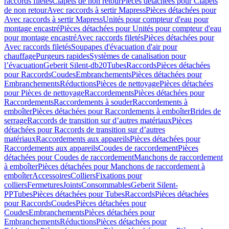
raccords filetés
Clapets de non retour
Pièces détachées pour Clapets
de non retour
Avec raccords à sertir Mapress
Pièces détachées pour
Avec raccords à sertir Mapress
Unités pour compteur d'eau pour
montage encastré
Pièces détachées pour Unités pour compteur d'eau
pour montage encastré
Avec raccords filetés
Pièces détachées pour
Avec raccords filetés
Soupapes d'évacuation d'air pour
chauffage
Purgeurs rapides
Systèmes de canalisation pour
l’évacuation
Geberit Silent-db20
Tubes
Raccords
Pièces détachées
pour Raccords
Coudes
Embranchements
Pièces détachées pour
Embranchements
Réductions
Pièces de nettoyage
Pièces détachées
pour Pièces de nettoyage
Raccordements
Pièces détachées pour
Raccordements
Raccordements à souder
Raccordements à
emboîter
Pièces détachées pour Raccordements à emboîter
Brides de
serrage
Raccords de transition sur d’autres matériaux
Pièces
détachées pour Raccords de transition sur d’autres
matériaux
Raccordements aux appareils
Pièces détachées pour
Raccordements aux appareils
Coudes de raccordement
Pièces
détachées pour Coudes de raccordement
Manchons de raccordement
à emboîter
Pièces détachées pour Manchons de raccordement à
emboîter
Accessoires
Colliers
Fixations pour
colliers
Fermetures
Joints
Consommables
Geberit Silent-
PP
Tubes
Pièces détachées pour Tubes
Raccords
Pièces détachées
pour Raccords
Coudes
Pièces détachées pour
Coudes
Embranchements
Pièces détachées pour
Embranchements
Réductions
Pièces détachées pour