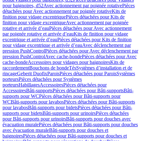
pour baignoires, d52
Avec actionnement par poignée rotative
Pièces
détachées pour Avec actionnement par poignée rotative
Kits de
finition pour vidage excentrique
Pièces détachées pour Kits de
finition pour vidage excentrique
Avec actionnement par poignée
rotative et arrivée d’eau
Pièces détachées pour Avec actionnement
par poignée rotative et arrivée d’eau
Kits de finition pour vidage
excentrique et arrivée d’eau
Pièces détachées pour Kits de finition
pour vidage excentrique et arrivée d’eau
Avec déclenchement par
pression PushControl
Pièces détachées pour Avec déclenchement par
pression PushControl
Avec cache-bonde
Pièces détachées pour Avec
cache-bonde
Accessoires pour vidages pour baignoires
Kits de
raccordement
Bouchons de bonde
Tés
Systèmes d’installation et de
rinçage
Geberit Duofix
Parois
Pièces détachées pour Parois
Systèmes
porteurs
Pièces détachées pour Systèmes
porteurs
Habillages
Accessoires
Pièces détachées pour
Accessoires
Bâti-supports
Pièces détachées pour Bâti-supports
Bâti-
supports pour WC
Pièces détachées pour Bâti-supports pour
WC
Bâti-supports pour lavabos
Pièces détachées pour Bâti-supports
pour lavabos
Bâti-supports pour bidets
Pièces détachées pour Bâti-
supports pour bidets
Bâti-supports pour urinoirs
Pièces détachées
pour Bâti-supports pour urinoirs
Bâti-supports pour douches avec
évacuation murale
Pièces détachées pour Bâti-supports pour douches
avec évacuation murale
Bâti-supports pour douches et
baignoires
Pièces détachées pour Bâti-supports pour douches et