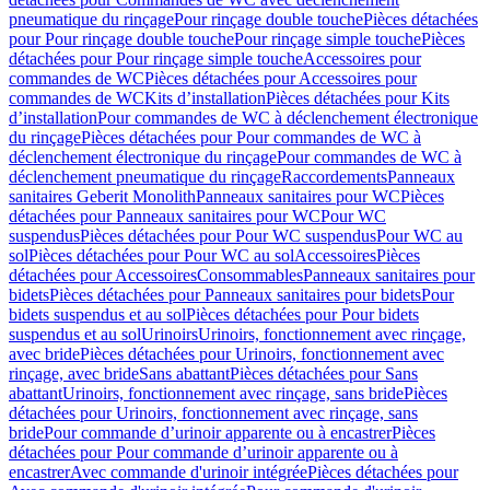
pneumatique du rinçage
Pour rinçage double touche
Pièces détachées
pour Pour rinçage double touche
Pour rinçage simple touche
Pièces
détachées pour Pour rinçage simple touche
Accessoires pour
commandes de WC
Pièces détachées pour Accessoires pour
commandes de WC
Kits d’installation
Pièces détachées pour Kits
d’installation
Pour commandes de WC à déclenchement électronique
du rinçage
Pièces détachées pour Pour commandes de WC à
déclenchement électronique du rinçage
Pour commandes de WC à
déclenchement pneumatique du rinçage
Raccordements
Panneaux
sanitaires Geberit Monolith
Panneaux sanitaires pour WC
Pièces
détachées pour Panneaux sanitaires pour WC
Pour WC
suspendus
Pièces détachées pour Pour WC suspendus
Pour WC au
sol
Pièces détachées pour Pour WC au sol
Accessoires
Pièces
détachées pour Accessoires
Consommables
Panneaux sanitaires pour
bidets
Pièces détachées pour Panneaux sanitaires pour bidets
Pour
bidets suspendus et au sol
Pièces détachées pour Pour bidets
suspendus et au sol
Urinoirs
Urinoirs, fonctionnement avec rinçage,
avec bride
Pièces détachées pour Urinoirs, fonctionnement avec
rinçage, avec bride
Sans abattant
Pièces détachées pour Sans
abattant
Urinoirs, fonctionnement avec rinçage, sans bride
Pièces
détachées pour Urinoirs, fonctionnement avec rinçage, sans
bride
Pour commande d’urinoir apparente ou à encastrer
Pièces
détachées pour Pour commande d’urinoir apparente ou à
encastrer
Avec commande d'urinoir intégrée
Pièces détachées pour