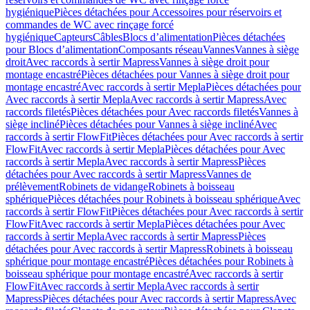
hygiénique
Pièces détachées pour Accessoires pour réservoirs et
commandes de WC avec rinçage forcé
hygiénique
Capteurs
Câbles
Blocs d’alimentation
Pièces détachées
pour Blocs d’alimentation
Composants réseau
Vannes
Vannes à siège
droit
Avec raccords à sertir Mapress
Vannes à siège droit pour
montage encastré
Pièces détachées pour Vannes à siège droit pour
montage encastré
Avec raccords à sertir Mepla
Pièces détachées pour
Avec raccords à sertir Mepla
Avec raccords à sertir Mapress
Avec
raccords filetés
Pièces détachées pour Avec raccords filetés
Vannes à
siège incliné
Pièces détachées pour Vannes à siège incliné
Avec
raccords à sertir FlowFit
Pièces détachées pour Avec raccords à sertir
FlowFit
Avec raccords à sertir Mepla
Pièces détachées pour Avec
raccords à sertir Mepla
Avec raccords à sertir Mapress
Pièces
détachées pour Avec raccords à sertir Mapress
Vannes de
prélèvement
Robinets de vidange
Robinets à boisseau
sphérique
Pièces détachées pour Robinets à boisseau sphérique
Avec
raccords à sertir FlowFit
Pièces détachées pour Avec raccords à sertir
FlowFit
Avec raccords à sertir Mepla
Pièces détachées pour Avec
raccords à sertir Mepla
Avec raccords à sertir Mapress
Pièces
détachées pour Avec raccords à sertir Mapress
Robinets à boisseau
sphérique pour montage encastré
Pièces détachées pour Robinets à
boisseau sphérique pour montage encastré
Avec raccords à sertir
FlowFit
Avec raccords à sertir Mepla
Avec raccords à sertir
Mapress
Pièces détachées pour Avec raccords à sertir Mapress
Avec