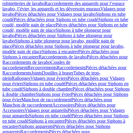
robinetteries de lavabo
Raccordements des appareils pour l’espace
lavabo, l’évier, les appareils et les déversoirs muraux
Vidages pour
lavabo
Pièces détachées pour Vidages pour lavabo
Siphons en tube
coudé
Pièces détachées pour Siphons en tube coudé
Siphons en tube
coudé, modèle gain de place
Pièces détachées pour Siphons en tube
coudé, modèle gain de place
Siphons à tube plongeur pour
lavabo
Pièces détachées pour Siphons à tube plongeur pour
lavabo
Siphons à tube plongeur pour lavabo, modèle gain de
place
Pièces détachées pour Siphons à tube plongeur pour lavabo,
modèle gain de place
Siphons à encastrer
Pièces détachées pour
Siphons à encastrer
Raccordements de lavabo
Pièces détachées pour
Raccordements de lavabo
Coudes de
raccordement
Recouvrements
Raccordements
Pièces détachées pour
Raccordements
Joints
Douilles à braser
Tubes de trop-
plein
Rallonges
Vidages pour éviers
Pièces détachées pour Vidages
pour éviers
Siphons en tube coudé
Pièces détachées pour Siphons en
tube coudé
Siphons à double chambre
Pièces détachées pour Siphons
à double chambre
Siphons pour évier
Pièces détachées pour Siphons
pour évier
Manchon de raccordement
Pièces détachées pour
Manchon de raccordement
Accessoires
Pièces détachées pour
Accessoires
Vidages pour appareils
Pièces détachées pour Vidages
pour appareils
Siphons en tube coudé
Pièces détachées pour Siphons
en tube coudé
Siphons à encastrer
Pièces détachées pour Siphons à
encastrer
Siphons apparents
Pièces détachées pour Siphons
apparents
Raccordements
Pièces détachées pour