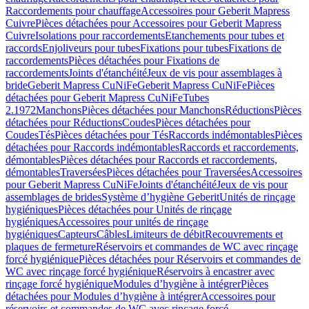
Raccordements pour chauffage
Accessoires pour Geberit Mapress
Cuivre
Pièces détachées pour Accessoires pour Geberit Mapress
Cuivre
Isolations pour raccordements
Etanchements pour tubes et
raccords
Enjoliveurs pour tubes
Fixations pour tubes
Fixations de
raccordements
Pièces détachées pour Fixations de
raccordements
Joints d'étanchéité
Jeux de vis pour assemblages à
bride
Geberit Mapress CuNiFe
Geberit Mapress CuNiFe
Pièces
détachées pour Geberit Mapress CuNiFe
Tubes
2.1972
Manchons
Pièces détachées pour Manchons
Réductions
Pièces
détachées pour Réductions
Coudes
Pièces détachées pour
Coudes
Tés
Pièces détachées pour Tés
Raccords indémontables
Pièces
détachées pour Raccords indémontables
Raccords et raccordements,
démontables
Pièces détachées pour Raccords et raccordements,
démontables
Traversées
Pièces détachées pour Traversées
Accessoires
pour Geberit Mapress CuNiFe
Joints d'étanchéité
Jeux de vis pour
assemblages de brides
Système d’hygiène Geberit
Unités de rinçage
hygiéniques
Pièces détachées pour Unités de rinçage
hygiéniques
Accessoires pour unités de rinçage
hygiéniques
Capteurs
Câbles
Limiteurs de débit
Recouvrements et
plaques de fermeture
Réservoirs et commandes de WC avec rinçage
forcé hygiénique
Pièces détachées pour Réservoirs et commandes de
WC avec rinçage forcé hygiénique
Réservoirs à encastrer avec
rinçage forcé hygiénique
Modules d’hygiène à intégrer
Pièces
détachées pour Modules d’hygiène à intégrer
Accessoires pour
réservoirs et commandes de WC avec rinçage forcé