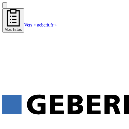
Vers « geberit.fr »
Mes listes