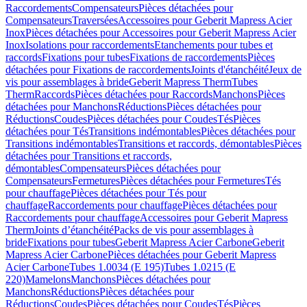
Raccordements
Compensateurs
Pièces détachées pour
Compensateurs
Traversées
Accessoires pour Geberit Mapress Acier
Inox
Pièces détachées pour Accessoires pour Geberit Mapress Acier
Inox
Isolations pour raccordements
Etanchements pour tubes et
raccords
Fixations pour tubes
Fixations de raccordements
Pièces
détachées pour Fixations de raccordements
Joints d'étanchéité
Jeux de
vis pour assemblages à bride
Geberit Mapress Therm
Tubes
Therm
Raccords
Pièces détachées pour Raccords
Manchons
Pièces
détachées pour Manchons
Réductions
Pièces détachées pour
Réductions
Coudes
Pièces détachées pour Coudes
Tés
Pièces
détachées pour Tés
Transitions indémontables
Pièces détachées pour
Transitions indémontables
Transitions et raccords, démontables
Pièces
détachées pour Transitions et raccords,
démontables
Compensateurs
Pièces détachées pour
Compensateurs
Fermetures
Pièces détachées pour Fermetures
Tés
pour chauffage
Pièces détachées pour Tés pour
chauffage
Raccordements pour chauffage
Pièces détachées pour
Raccordements pour chauffage
Accessoires pour Geberit Mapress
Therm
Joints d’étanchéité
Packs de vis pour assemblages à
bride
Fixations pour tubes
Geberit Mapress Acier Carbone
Geberit
Mapress Acier Carbone
Pièces détachées pour Geberit Mapress
Acier Carbone
Tubes 1.0034 (E 195)
Tubes 1.0215 (E
220)
Mamelons
Manchons
Pièces détachées pour
Manchons
Réductions
Pièces détachées pour
Réductions
Coudes
Pièces détachées pour Coudes
Tés
Pièces