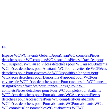
FR
Espace WC
WC lavants Geberit AquaClean
WC complets
Pièces
détachées pour WC complets
WC suspendus
Pièces détachées pour
WC suspendus
WC au sol
Pièces détachées pour WC au sol
Abattants
WC
Pièces détachées pour Abattants WC
Pour cuvettes de WC
Pièces
détachées pour Pour cuvettes de WC
Dispositifs d’appoint pour
WC
Pièces détachées pour Dispositifs d’appoint pour WC
Pour
cuvettes de WC
Pièces détachées pour Pour cuvettes de WC
Panneau
design
Pièces détachées pour Panneau design
Pour WC
complets
Pièces détachées pour Pour WC complets
Pour abattants
WC
Pièces détachées pour Pour abattants WC
Accessoires
Pièces
détachées pour Accessoires
Pour WC complets
Pour abattants
WC
Pièces détachées pour Pour abattants WC
Pour abattants WC et
WC complets
Consommables
WC et abattants WC
WC