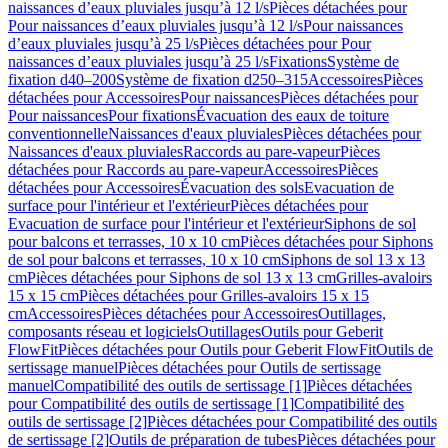
naissances d’eaux pluviales jusqu’à 12 l/s
Pièces détachées pour
Pour naissances d’eaux pluviales jusqu’à 12 l/s
Pour naissances
d’eaux pluviales jusqu’à 25 l/s
Pièces détachées pour Pour
naissances d’eaux pluviales jusqu’à 25 l/s
Fixations
Système de
fixation d40–200
Système de fixation d250–315
Accessoires
Pièces
détachées pour Accessoires
Pour naissances
Pièces détachées pour
Pour naissances
Pour fixations
Évacuation des eaux de toiture
conventionnelle
Naissances d'eaux pluviales
Pièces détachées pour
Naissances d'eaux pluviales
Raccords au pare-vapeur
Pièces
détachées pour Raccords au pare-vapeur
Accessoires
Pièces
détachées pour Accessoires
Évacuation des sols
Evacuation de
surface pour l'intérieur et l'extérieur
Pièces détachées pour
Evacuation de surface pour l'intérieur et l'extérieur
Siphons de sol
pour balcons et terrasses, 10 x 10 cm
Pièces détachées pour Siphons
de sol pour balcons et terrasses, 10 x 10 cm
Siphons de sol 13 x 13
cm
Pièces détachées pour Siphons de sol 13 x 13 cm
Grilles-avaloirs
15 x 15 cm
Pièces détachées pour Grilles-avaloirs 15 x 15
cm
Accessoires
Pièces détachées pour Accessoires
Outillages,
composants réseau et logiciels
Outillages
Outils pour Geberit
FlowFit
Pièces détachées pour Outils pour Geberit FlowFit
Outils de
sertissage manuel
Pièces détachées pour Outils de sertissage
manuel
Compatibilité des outils de sertissage [1]
Pièces détachées
pour Compatibilité des outils de sertissage [1]
Compatibilité des
outils de sertissage [2]
Pièces détachées pour Compatibilité des outils
de sertissage [2]
Outils de préparation de tubes
Pièces détachées pour