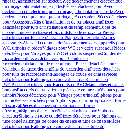
rinçage, alimentation sur secteur
Avec déclenchement électronique
du rinçage, alimentation par piles
Pièces détachées pour Avec
déclenchement électronique du rinçage, alimentation par piles
Avec
déclenchement pneumatique du rinçage
Accessoires
Pièces détachées
pour Accessoires
Kits d’installation et de remplacement
Pièces
détachées pour Kits d’installation et de remplacement
Tubes de
chasse, coudes de chasse et raccords
Kits de rénovation
Pièces
détachées pour Kits de rénovation
Plaques de fermeture
Autres
accessoires
Aides à la commande
Raccordements des appareils pour
WC, urinoirs et bidets
Vidages pour WC et vidoirs suspendus
Pièces
détachées pour Vidages pour WC et vidoirs suspendus
Coudes de
raccordement
Pièces détachées pour Coudes de
raccordement
Manchon de raccordement
Pièces détachées pour
Manchon de raccordement
Kits de raccordement
Pièces détachées
pour Kits de raccordement
Rallonges de coude de chasse
Pièces
détachées pour Rallonges de coude de chasse
Raccords en
PVC
Pièces détachées pour Raccords en PVC
Manchettes et cache-
boulons
Raccords de transition et pièces de connexion
Vidages pour
urinoirs
Pièces détachées pour Vidages pour urinoirs
Siphons pour
urinoir
Pièces détachées pour Siphons pour urinoir
Siphons en forme
d’escargot
Pièces détachées pour Siphons en forme
d’escargot
Siphons à encastrer
Pièces détachées pour Siphons à
encastrer
Siphons en tube coudé
Pièces détachées pour Siphons en
tube coudé
Rallonges de coude de chasse et tube de chasse
Pièces
détachées pour Rallonges de coude de chasse et tube de