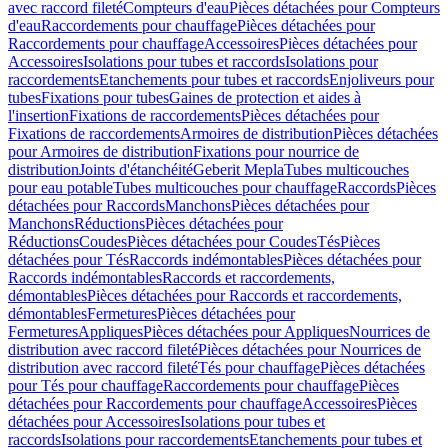
avec raccord fileté
Compteurs d'eau
Pièces détachées pour Compteurs
d'eau
Raccordements pour chauffage
Pièces détachées pour
Raccordements pour chauffage
Accessoires
Pièces détachées pour
Accessoires
Isolations pour tubes et raccords
Isolations pour
raccordements
Etanchements pour tubes et raccords
Enjoliveurs pour
tubes
Fixations pour tubes
Gaines de protection et aides à
l'insertion
Fixations de raccordements
Pièces détachées pour
Fixations de raccordements
Armoires de distribution
Pièces détachées
pour Armoires de distribution
Fixations pour nourrice de
distribution
Joints d'étanchéité
Geberit Mepla
Tubes multicouches
pour eau potable
Tubes multicouches pour chauffage
Raccords
Pièces
détachées pour Raccords
Manchons
Pièces détachées pour
Manchons
Réductions
Pièces détachées pour
Réductions
Coudes
Pièces détachées pour Coudes
Tés
Pièces
détachées pour Tés
Raccords indémontables
Pièces détachées pour
Raccords indémontables
Raccords et raccordements,
démontables
Pièces détachées pour Raccords et raccordements,
démontables
Fermetures
Pièces détachées pour
Fermetures
Appliques
Pièces détachées pour Appliques
Nourrices de
distribution avec raccord fileté
Pièces détachées pour Nourrices de
distribution avec raccord fileté
Tés pour chauffage
Pièces détachées
pour Tés pour chauffage
Raccordements pour chauffage
Pièces
détachées pour Raccordements pour chauffage
Accessoires
Pièces
détachées pour Accessoires
Isolations pour tubes et
raccords
Isolations pour raccordements
Etanchements pour tubes et