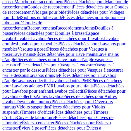
chasse
Manchon de raccordement
Pièces détachées pour Manchon de
raccordement
Coudes de raccordement
Pièces détachées pour Coudes
de raccordement
Vidages pour bidet
Pièces détachées pour Vidages
pour bidet
Siphons en tube coudé
Pièces détachées pour Siphons en
tube coudé
Coudes de
raccordement
Recouvrements
Raccordements
Joints
Douilles à
braser
Pièces détachées pour Douilles à braser
Espace
lavabo
Lavabos
Lavabos
Pièces détachées pour Lavabos
Lavabos
doubles
Lavabos pour meubles
Pièces détachées pour Lavabos pour
meubles
Vasques à poser
Pièces détachées pour Vasques à
poser
Lave-mains
Pièces détachées pour Lave-mains
Lave-mains
d’angle
Pièces détachées pour Lave-mains d’angle
Vasques à
encastrer
Pièces détachées pour Vasques à encastrer
Vasques à
encastrer par le dessous
Pièces détachées pour Vasques à encastrer
par le dessous
Lavabos d’angle
Pièces détachées pour Lavabos
d’angle
Lavabos collectifs
Lavabos adaptés PMR
Pièces détachées
pour Lavabos adaptés PMR
Lavabos pour enfants
Pièces détachées
pour Lavabos pour enfants
Lavabos collectifs
Pièces détachées pour
Lavabos collectifs
Autres lavabos
Pièces détachées pour Autres
lavabos
Déversoirs muraux
Pièces détachées pour Déversoirs
muraux
Vidoirs suspendus
Pièces détachées pour Vidoirs
suspendus
Timbres dʼoffice
Pièces détachées pour Timbres
dʼoffice
Cuves de laboratoire
Pièces détachées pour Cuves de
laboratoire
Éviers à encastrer
Pièces détachées pour Éviers à
encastrer
Éviers à poser
Pièces détachées pour Éviers à