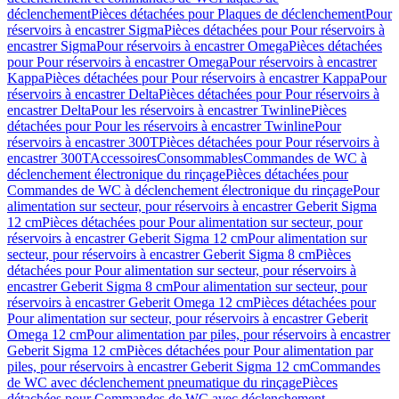
déclenchement
Pièces détachées pour Plaques de déclenchement
Pour
réservoirs à encastrer Sigma
Pièces détachées pour Pour réservoirs à
encastrer Sigma
Pour réservoirs à encastrer Omega
Pièces détachées
pour Pour réservoirs à encastrer Omega
Pour réservoirs à encastrer
Kappa
Pièces détachées pour Pour réservoirs à encastrer Kappa
Pour
réservoirs à encastrer Delta
Pièces détachées pour Pour réservoirs à
encastrer Delta
Pour les réservoirs à encastrer Twinline
Pièces
détachées pour Pour les réservoirs à encastrer Twinline
Pour
réservoirs à encastrer 300T
Pièces détachées pour Pour réservoirs à
encastrer 300T
Accessoires
Consommables
Commandes de WC à
déclenchement électronique du rinçage
Pièces détachées pour
Commandes de WC à déclenchement électronique du rinçage
Pour
alimentation sur secteur, pour réservoirs à encastrer Geberit Sigma
12 cm
Pièces détachées pour Pour alimentation sur secteur, pour
réservoirs à encastrer Geberit Sigma 12 cm
Pour alimentation sur
secteur, pour réservoirs à encastrer Geberit Sigma 8 cm
Pièces
détachées pour Pour alimentation sur secteur, pour réservoirs à
encastrer Geberit Sigma 8 cm
Pour alimentation sur secteur, pour
réservoirs à encastrer Geberit Omega 12 cm
Pièces détachées pour
Pour alimentation sur secteur, pour réservoirs à encastrer Geberit
Omega 12 cm
Pour alimentation par piles, pour réservoirs à encastrer
Geberit Sigma 12 cm
Pièces détachées pour Pour alimentation par
piles, pour réservoirs à encastrer Geberit Sigma 12 cm
Commandes
de WC avec déclenchement pneumatique du rinçage
Pièces
détachées pour Commandes de WC avec déclenchement