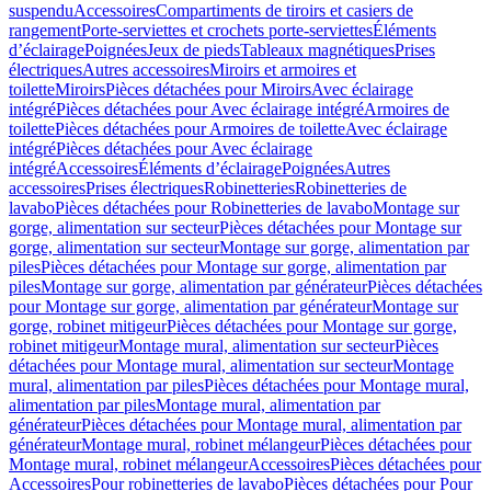
suspendu
Accessoires
Compartiments de tiroirs et casiers de
rangement
Porte-serviettes et crochets porte-serviettes
Éléments
d’éclairage
Poignées
Jeux de pieds
Tableaux magnétiques
Prises
électriques
Autres accessoires
Miroirs et armoires et
toilette
Miroirs
Pièces détachées pour Miroirs
Avec éclairage
intégré
Pièces détachées pour Avec éclairage intégré
Armoires de
toilette
Pièces détachées pour Armoires de toilette
Avec éclairage
intégré
Pièces détachées pour Avec éclairage
intégré
Accessoires
Éléments d’éclairage
Poignées
Autres
accessoires
Prises électriques
Robinetteries
Robinetteries de
lavabo
Pièces détachées pour Robinetteries de lavabo
Montage sur
gorge, alimentation sur secteur
Pièces détachées pour Montage sur
gorge, alimentation sur secteur
Montage sur gorge, alimentation par
piles
Pièces détachées pour Montage sur gorge, alimentation par
piles
Montage sur gorge, alimentation par générateur
Pièces détachées
pour Montage sur gorge, alimentation par générateur
Montage sur
gorge, robinet mitigeur
Pièces détachées pour Montage sur gorge,
robinet mitigeur
Montage mural, alimentation sur secteur
Pièces
détachées pour Montage mural, alimentation sur secteur
Montage
mural, alimentation par piles
Pièces détachées pour Montage mural,
alimentation par piles
Montage mural, alimentation par
générateur
Pièces détachées pour Montage mural, alimentation par
générateur
Montage mural, robinet mélangeur
Pièces détachées pour
Montage mural, robinet mélangeur
Accessoires
Pièces détachées pour
Accessoires
Pour robinetteries de lavabo
Pièces détachées pour Pour