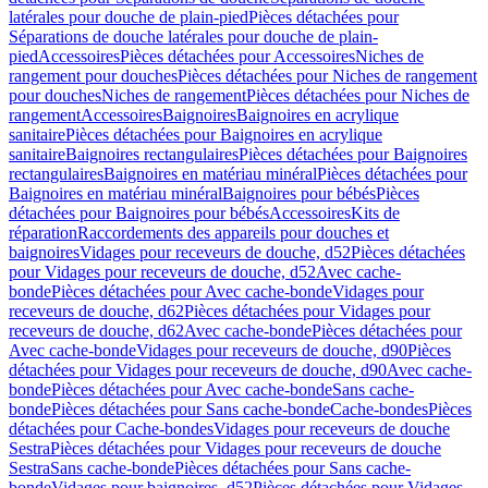
latérales pour douche de plain-pied
Pièces détachées pour
Séparations de douche latérales pour douche de plain-
pied
Accessoires
Pièces détachées pour Accessoires
Niches de
rangement pour douches
Pièces détachées pour Niches de rangement
pour douches
Niches de rangement
Pièces détachées pour Niches de
rangement
Accessoires
Baignoires
Baignoires en acrylique
sanitaire
Pièces détachées pour Baignoires en acrylique
sanitaire
Baignoires rectangulaires
Pièces détachées pour Baignoires
rectangulaires
Baignoires en matériau minéral
Pièces détachées pour
Baignoires en matériau minéral
Baignoires pour bébés
Pièces
détachées pour Baignoires pour bébés
Accessoires
Kits de
réparation
Raccordements des appareils pour douches et
baignoires
Vidages pour receveurs de douche, d52
Pièces détachées
pour Vidages pour receveurs de douche, d52
Avec cache-
bonde
Pièces détachées pour Avec cache-bonde
Vidages pour
receveurs de douche, d62
Pièces détachées pour Vidages pour
receveurs de douche, d62
Avec cache-bonde
Pièces détachées pour
Avec cache-bonde
Vidages pour receveurs de douche, d90
Pièces
détachées pour Vidages pour receveurs de douche, d90
Avec cache-
bonde
Pièces détachées pour Avec cache-bonde
Sans cache-
bonde
Pièces détachées pour Sans cache-bonde
Cache-bondes
Pièces
détachées pour Cache-bondes
Vidages pour receveurs de douche
Sestra
Pièces détachées pour Vidages pour receveurs de douche
Sestra
Sans cache-bonde
Pièces détachées pour Sans cache-
bonde
Vidages pour baignoires, d52
Pièces détachées pour Vidages