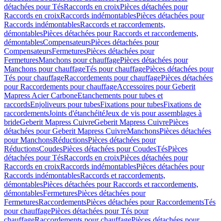
détachées pour Tés
Raccords en croix
Pièces détachées pour
Raccords en croix
Raccords indémontables
Pièces détachées pour
Raccords indémontables
Raccords et raccordements,
démontables
Pièces détachées pour Raccords et raccordements,
démontables
Compensateurs
Pièces détachées pour
Compensateurs
Fermetures
Pièces détachées pour
Fermetures
Manchons pour chauffage
Pièces détachées pour
Manchons pour chauffage
Tés pour chauffage
Pièces détachées pour
Tés pour chauffage
Raccordements pour chauffage
Pièces détachées
pour Raccordements pour chauffage
Accessoires pour Geberit
Mapress Acier Carbone
Etanchements pour tubes et
raccords
Enjoliveurs pour tubes
Fixations pour tubes
Fixations de
raccordements
Joints d'étanchéité
Jeux de vis pour assemblages à
bride
Geberit Mapress Cuivre
Geberit Mapress Cuivre
Pièces
détachées pour Geberit Mapress Cuivre
Manchons
Pièces détachées
pour Manchons
Réductions
Pièces détachées pour
Réductions
Coudes
Pièces détachées pour Coudes
Tés
Pièces
détachées pour Tés
Raccords en croix
Pièces détachées pour
Raccords en croix
Raccords indémontables
Pièces détachées pour
Raccords indémontables
Raccords et raccordements,
démontables
Pièces détachées pour Raccords et raccordements,
démontables
Fermetures
Pièces détachées pour
Fermetures
Raccordements
Pièces détachées pour Raccordements
Tés
pour chauffage
Pièces détachées pour Tés pour
chauffage
Raccordements pour chauffage
Pièces détachées pour