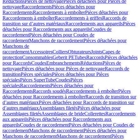
Réductions
Pièces de nettoyage
Pièces détachées pour Pièces de
nettoyage
Raccordements
Pièces détachées pour
Raccordements
Raccordements à emboîter
Pièces détachées pour
Raccordements à emboîter
Raccordements à griffes
Raccords de
transition sur d’autres matériaux
Raccordements aux appareils
Pièces
détachées pour Raccordements aux appareils
Coudes de
raccordement
Pièces détachées pour Coudes de
raccordement
Manchons de raccordement
Pièces détachées pour
Manchons de
raccordement
Accessoires
Colliers
Obturateurs
Joints
Capes de
protection
Consommables
Geberit PE
Tubes
Raccords
Pièces détachées
pour Raccords
Coudes
Embranchements
Réductions
Pièces de
nettoyage
Pièces détachées pour Pièces de nettoyage
Raccords de
transition
Pièces spéciales
Pièces détachées pour Pièces
spéciales
Pièces SuperTube
Coudes
Pièces
spéciales
Raccordements
Pièces détachées pour
Raccordements
Raccords soudés
Raccordements à emboîter
Pièces
détachées pour Raccordements à emboîter
Raccords de transition sur
d’autres matériaux
Pièces détachées pour Raccords de transition sur
d’autres matériaux
Assemblages filetés
Pièces détachées pour
Assemblages filetés
Assemblages de bride
Collerettes
Raccordements
aux appareils
Pièces détachées pour Raccordements aux
appareils
Coudes de raccordement
Pièces détachées pour Coudes de
raccordement
Manchons de raccordement
Pièces détachées pour
Manchons de raccordement
Manchons de raccordement
Pièces