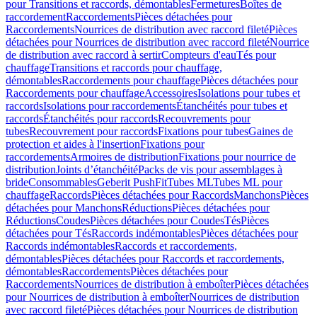
pour Transitions et raccords, démontables
Fermetures
Boîtes de
raccordement
Raccordements
Pièces détachées pour
Raccordements
Nourrices de distribution avec raccord fileté
Pièces
détachées pour Nourrices de distribution avec raccord fileté
Nourrice
de distribution avec raccord à sertir
Compteurs d'eau
Tés pour
chauffage
Transitions et raccords pour chauffage,
démontables
Raccordements pour chauffage
Pièces détachées pour
Raccordements pour chauffage
Accessoires
Isolations pour tubes et
raccords
Isolations pour raccordements
Étanchéités pour tubes et
raccords
Étanchéités pour raccords
Recouvrements pour
tubes
Recouvrement pour raccords
Fixations pour tubes
Gaines de
protection et aides à l'insertion
Fixations pour
raccordements
Armoires de distribution
Fixations pour nourrice de
distribution
Joints d’étanchéité
Packs de vis pour assemblages à
bride
Consommables
Geberit PushFit
Tubes ML
Tubes ML pour
chauffage
Raccords
Pièces détachées pour Raccords
Manchons
Pièces
détachées pour Manchons
Réductions
Pièces détachées pour
Réductions
Coudes
Pièces détachées pour Coudes
Tés
Pièces
détachées pour Tés
Raccords indémontables
Pièces détachées pour
Raccords indémontables
Raccords et raccordements,
démontables
Pièces détachées pour Raccords et raccordements,
démontables
Raccordements
Pièces détachées pour
Raccordements
Nourrices de distribution à emboîter
Pièces détachées
pour Nourrices de distribution à emboîter
Nourrices de distribution
avec raccord fileté
Pièces détachées pour Nourrices de distribution