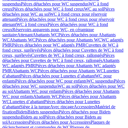
suspendus
Pièces détachées pour WC suspendus
WC à fond
creux
Pièces détachées pour WC à fond creux
WC au sol
Pièces
détachées pour WC au sol
WC à fond creux pour réservoir
attenant
Pièces détachées pour WC à fond creux pour réservoir
attenant
WC à fond creux
Pièces détachées pour WC à fond
creux
Réservoirs apparents pour WC, en céramique
sanitaire
Attenant
Abattants WC
Pièces détachées pour Abattants
WC
Abattants WC
Pièces détachées pour Abattants WC
WC adaptés
PMR
Pièces détachées pour WC adaptés PMR
Cuvettes de WC à
fond creux, surélevés
Pièces détachées pour Cuvettes de WC à fond
creux, surélevés
Cuvettes de WC à fond creux, rallongés
Pièces
détachées pour Cuvettes de WC à fond creux, rallongés
Abattants
WC adaptés PMR
Pièces détachées pour Abattants WC adaptés
PMR
Abattants WC
Pièces détachées pour Abattants WC
Lunettes
d’abattant
Pièces détachées pour Lunettes d’abattant
WC pour
enfants
Pièces détachées pour WC pour enfants
WC suspendus
Pièces
détachées pour WC suspendus
WC au sol
Pièces détachées pour WC
au sol
Abattants WC pour enfants
Pièces détachées pour Abattants
WC pour enfants
Abattants WC
Pièces détachées pour Abattants
WC
Lunettes d’abattant
Pièces détachées pour Lunettes
d’abattant
Siège à la turque
Avec rinçage
Accessoires
Matériel de
fixation
Bidets
Bidets suspendus
Pièces détachées pour Bidets
suspendus
Bidets au sol
Pièces détachées pour Bidets au
sol
Accessoires
Pièces détachées pour Accessoires
Plaques de
déclenchement et commandes de WC
Plaques de