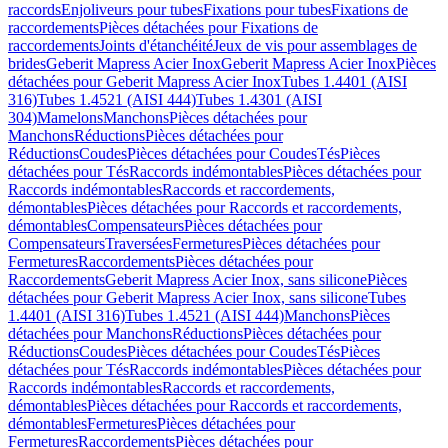
raccords
Enjoliveurs pour tubes
Fixations pour tubes
Fixations de
raccordements
Pièces détachées pour Fixations de
raccordements
Joints d'étanchéité
Jeux de vis pour assemblages de
brides
Geberit Mapress Acier Inox
Geberit Mapress Acier Inox
Pièces
détachées pour Geberit Mapress Acier Inox
Tubes 1.4401 (AISI
316)
Tubes 1.4521 (AISI 444)
Tubes 1.4301 (AISI
304)
Mamelons
Manchons
Pièces détachées pour
Manchons
Réductions
Pièces détachées pour
Réductions
Coudes
Pièces détachées pour Coudes
Tés
Pièces
détachées pour Tés
Raccords indémontables
Pièces détachées pour
Raccords indémontables
Raccords et raccordements,
démontables
Pièces détachées pour Raccords et raccordements,
démontables
Compensateurs
Pièces détachées pour
Compensateurs
Traversées
Fermetures
Pièces détachées pour
Fermetures
Raccordements
Pièces détachées pour
Raccordements
Geberit Mapress Acier Inox, sans silicone
Pièces
détachées pour Geberit Mapress Acier Inox, sans silicone
Tubes
1.4401 (AISI 316)
Tubes 1.4521 (AISI 444)
Manchons
Pièces
détachées pour Manchons
Réductions
Pièces détachées pour
Réductions
Coudes
Pièces détachées pour Coudes
Tés
Pièces
détachées pour Tés
Raccords indémontables
Pièces détachées pour
Raccords indémontables
Raccords et raccordements,
démontables
Pièces détachées pour Raccords et raccordements,
démontables
Fermetures
Pièces détachées pour
Fermetures
Raccordements
Pièces détachées pour