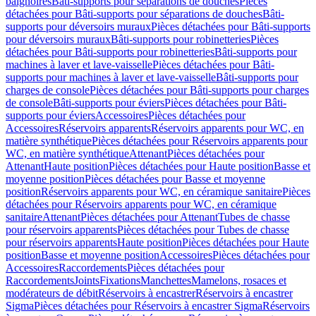
baignoires
Bâti-supports pour séparations de douches
Pièces
détachées pour Bâti-supports pour séparations de douches
Bâti-
supports pour déversoirs muraux
Pièces détachées pour Bâti-supports
pour déversoirs muraux
Bâti-supports pour robinetteries
Pièces
détachées pour Bâti-supports pour robinetteries
Bâti-supports pour
machines à laver et lave-vaisselle
Pièces détachées pour Bâti-
supports pour machines à laver et lave-vaisselle
Bâti-supports pour
charges de console
Pièces détachées pour Bâti-supports pour charges
de console
Bâti-supports pour éviers
Pièces détachées pour Bâti-
supports pour éviers
Accessoires
Pièces détachées pour
Accessoires
Réservoirs apparents
Réservoirs apparents pour WC, en
matière synthétique
Pièces détachées pour Réservoirs apparents pour
WC, en matière synthétique
Attenant
Pièces détachées pour
Attenant
Haute position
Pièces détachées pour Haute position
Basse et
moyenne position
Pièces détachées pour Basse et moyenne
position
Réservoirs apparents pour WC, en céramique sanitaire
Pièces
détachées pour Réservoirs apparents pour WC, en céramique
sanitaire
Attenant
Pièces détachées pour Attenant
Tubes de chasse
pour réservoirs apparents
Pièces détachées pour Tubes de chasse
pour réservoirs apparents
Haute position
Pièces détachées pour Haute
position
Basse et moyenne position
Accessoires
Pièces détachées pour
Accessoires
Raccordements
Pièces détachées pour
Raccordements
Joints
Fixations
Manchettes
Mamelons, rosaces et
modérateurs de débit
Réservoirs à encastrer
Réservoirs à encastrer
Sigma
Pièces détachées pour Réservoirs à encastrer Sigma
Réservoirs