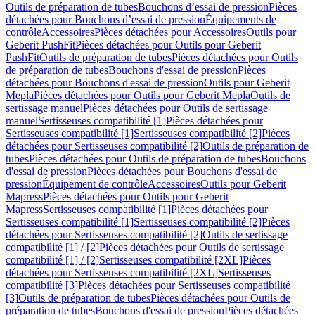
Outils de préparation de tubes
Bouchons d’essai de pression
Pièces
détachées pour Bouchons d’essai de pression
Équipements de
contrôle
Accessoires
Pièces détachées pour Accessoires
Outils pour
Geberit PushFit
Pièces détachées pour Outils pour Geberit
PushFit
Outils de préparation de tubes
Pièces détachées pour Outils
de préparation de tubes
Bouchons d'essai de pression
Pièces
détachées pour Bouchons d'essai de pression
Outils pour Geberit
Mepla
Pièces détachées pour Outils pour Geberit Mepla
Outils de
sertissage manuel
Pièces détachées pour Outils de sertissage
manuel
Sertisseuses compatibilité [1]
Pièces détachées pour
Sertisseuses compatibilité [1]
Sertisseuses compatibilité [2]
Pièces
détachées pour Sertisseuses compatibilité [2]
Outils de préparation de
tubes
Pièces détachées pour Outils de préparation de tubes
Bouchons
d'essai de pression
Pièces détachées pour Bouchons d'essai de
pression
Équipement de contrôle
Accessoires
Outils pour Geberit
Mapress
Pièces détachées pour Outils pour Geberit
Mapress
Sertisseuses compatibilité [1]
Pièces détachées pour
Sertisseuses compatibilité [1]
Sertisseuses compatibilité [2]
Pièces
détachées pour Sertisseuses compatibilité [2]
Outils de sertissage
compatibilité [1] / [2]
Pièces détachées pour Outils de sertissage
compatibilité [1] / [2]
Sertisseuses compatibilité [2XL]
Pièces
détachées pour Sertisseuses compatibilité [2XL]
Sertisseuses
compatibilité [3]
Pièces détachées pour Sertisseuses compatibilité
[3]
Outils de préparation de tubes
Pièces détachées pour Outils de
préparation de tubes
Bouchons d'essai de pression
Pièces détachées