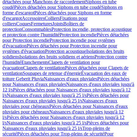
détachées pour Manchons de raccordement
Siphons en tube
coudé
Pièces détachées pour Siphons en tube coudé
Siphons en
forme d'escargot
Pièces détachées pour Siphons en forme
d'escargot
Accessoires
Colliers
Fixations pour
colliers
Coques
Fermetures
Joints
Boîtiers de
protection
Consommables
Protection incendie, protection acoustique
et protection contre l'humidité
Protection incendie
Pièces détachées
pour Protection incendie
Protection incendie pour systèmes
d'évacuation
Pièces détachées pour Protection incendie pour
systèmes d'évacuation
Protection acoustique
Isolations des bruits
solidiens
Isolations des bruits solidiens et aériens
Protection contre
l'humidité
Etanchements
Clapets de ventilation pour
évacuation
Clapets de ventilation
Pièces détachées pour Clapets de
ventilation
Soupapes de retenue d'énergie
Évacuation des eaux de
toiture Geberit Pluvia
Naissances d'eaux pluviales
Pièces détachées
pour Naissances d'eaux pluviales
Naissances d'eaux pluviales jusqu'à
12 l/s
Pièces détachées pour Naissances d'eaux pluviales jusqu'à 12
l/s
Naissances d'eaux pluviales jusqu'à 25 l/s
Pièces détachées pour
Naissances d'eaux pluviales jusqu'à 25 l/s
Naissances d'eaux
pluviales pour chéneaux
Pièces détachées pour Naissances d'eaux
pluviales pour chéneaux
Naissances d'eaux pluviales jusqu'à 12
l/s
Pièces détachées pour Naissances d'eaux pluviales jusqu'à 12
l/s
Naissances d'eaux pluviales jusqu'à 25 l/s
Pièces détachées pour
Naissances d'eaux pluviales jusqu'à 25 l/s
Trop-pleins de
sécurité
Pièces détachées pour Trop-pleins de sécurité
Pour