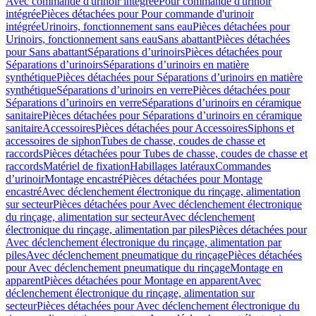
Avec commande d'urinoir intégrée
Pour commande d'urinoir
intégrée
Pièces détachées pour Pour commande d'urinoir
intégrée
Urinoirs, fonctionnement sans eau
Pièces détachées pour
Urinoirs, fonctionnement sans eau
Sans abattant
Pièces détachées
pour Sans abattant
Séparations d’urinoirs
Pièces détachées pour
Séparations d’urinoirs
Séparations d’urinoirs en matière
synthétique
Pièces détachées pour Séparations d’urinoirs en matière
synthétique
Séparations d’urinoirs en verre
Pièces détachées pour
Séparations d’urinoirs en verre
Séparations d’urinoirs en céramique
sanitaire
Pièces détachées pour Séparations d’urinoirs en céramique
sanitaire
Accessoires
Pièces détachées pour Accessoires
Siphons et
accessoires de siphon
Tubes de chasse, coudes de chasse et
raccords
Pièces détachées pour Tubes de chasse, coudes de chasse et
raccords
Matériel de fixation
Habillages latéraux
Commandes
dʼurinoir
Montage encastré
Pièces détachées pour Montage
encastré
Avec déclenchement électronique du rinçage, alimentation
sur secteur
Pièces détachées pour Avec déclenchement électronique
du rinçage, alimentation sur secteur
Avec déclenchement
électronique du rinçage, alimentation par piles
Pièces détachées pour
Avec déclenchement électronique du rinçage, alimentation par
piles
Avec déclenchement pneumatique du rinçage
Pièces détachées
pour Avec déclenchement pneumatique du rinçage
Montage en
apparent
Pièces détachées pour Montage en apparent
Avec
déclenchement électronique du rinçage, alimentation sur
secteur
Pièces détachées pour Avec déclenchement électronique du