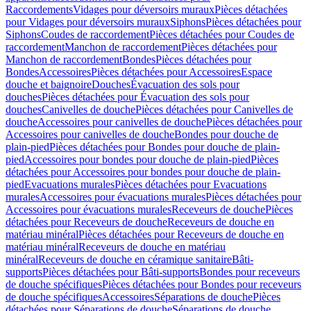
Raccordements
Vidages pour déversoirs muraux
Pièces détachées
pour Vidages pour déversoirs muraux
Siphons
Pièces détachées pour
Siphons
Coudes de raccordement
Pièces détachées pour Coudes de
raccordement
Manchon de raccordement
Pièces détachées pour
Manchon de raccordement
Bondes
Pièces détachées pour
Bondes
Accessoires
Pièces détachées pour Accessoires
Espace
douche et baignoire
Douches
Évacuation des sols pour
douches
Pièces détachées pour Évacuation des sols pour
douches
Canivelles de douche
Pièces détachées pour Canivelles de
douche
Accessoires pour canivelles de douche
Pièces détachées pour
Accessoires pour canivelles de douche
Bondes pour douche de
plain-pied
Pièces détachées pour Bondes pour douche de plain-
pied
Accessoires pour bondes pour douche de plain-pied
Pièces
détachées pour Accessoires pour bondes pour douche de plain-
pied
Evacuations murales
Pièces détachées pour Evacuations
murales
Accessoires pour évacuations murales
Pièces détachées pour
Accessoires pour évacuations murales
Receveurs de douche
Pièces
détachées pour Receveurs de douche
Receveurs de douche en
matériau minéral
Pièces détachées pour Receveurs de douche en
matériau minéral
Receveurs de douche en matériau
minéral
Receveurs de douche en céramique sanitaire
Bâti-
supports
Pièces détachées pour Bâti-supports
Bondes pour receveurs
de douche spécifiques
Pièces détachées pour Bondes pour receveurs
de douche spécifiques
Accessoires
Séparations de douche
Pièces
détachées pour Séparations de douche
Séparations de douche