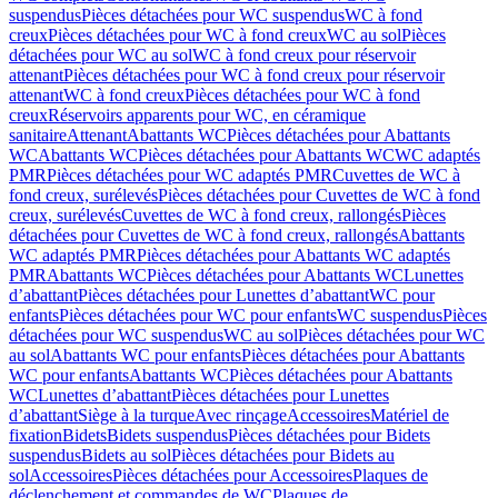
suspendus
Pièces détachées pour WC suspendus
WC à fond
creux
Pièces détachées pour WC à fond creux
WC au sol
Pièces
détachées pour WC au sol
WC à fond creux pour réservoir
attenant
Pièces détachées pour WC à fond creux pour réservoir
attenant
WC à fond creux
Pièces détachées pour WC à fond
creux
Réservoirs apparents pour WC, en céramique
sanitaire
Attenant
Abattants WC
Pièces détachées pour Abattants
WC
Abattants WC
Pièces détachées pour Abattants WC
WC adaptés
PMR
Pièces détachées pour WC adaptés PMR
Cuvettes de WC à
fond creux, surélevés
Pièces détachées pour Cuvettes de WC à fond
creux, surélevés
Cuvettes de WC à fond creux, rallongés
Pièces
détachées pour Cuvettes de WC à fond creux, rallongés
Abattants
WC adaptés PMR
Pièces détachées pour Abattants WC adaptés
PMR
Abattants WC
Pièces détachées pour Abattants WC
Lunettes
d’abattant
Pièces détachées pour Lunettes d’abattant
WC pour
enfants
Pièces détachées pour WC pour enfants
WC suspendus
Pièces
détachées pour WC suspendus
WC au sol
Pièces détachées pour WC
au sol
Abattants WC pour enfants
Pièces détachées pour Abattants
WC pour enfants
Abattants WC
Pièces détachées pour Abattants
WC
Lunettes d’abattant
Pièces détachées pour Lunettes
d’abattant
Siège à la turque
Avec rinçage
Accessoires
Matériel de
fixation
Bidets
Bidets suspendus
Pièces détachées pour Bidets
suspendus
Bidets au sol
Pièces détachées pour Bidets au
sol
Accessoires
Pièces détachées pour Accessoires
Plaques de
déclenchement et commandes de WC
Plaques de