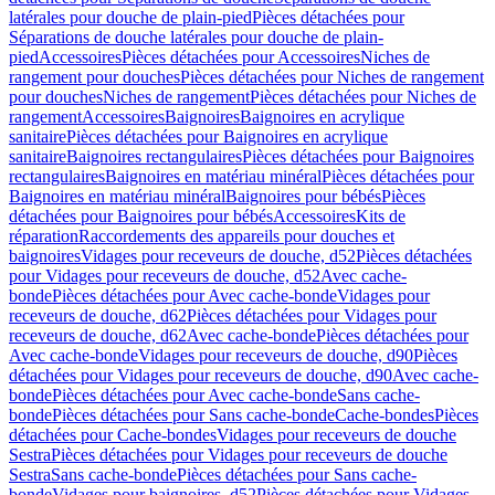
latérales pour douche de plain-pied
Pièces détachées pour
Séparations de douche latérales pour douche de plain-
pied
Accessoires
Pièces détachées pour Accessoires
Niches de
rangement pour douches
Pièces détachées pour Niches de rangement
pour douches
Niches de rangement
Pièces détachées pour Niches de
rangement
Accessoires
Baignoires
Baignoires en acrylique
sanitaire
Pièces détachées pour Baignoires en acrylique
sanitaire
Baignoires rectangulaires
Pièces détachées pour Baignoires
rectangulaires
Baignoires en matériau minéral
Pièces détachées pour
Baignoires en matériau minéral
Baignoires pour bébés
Pièces
détachées pour Baignoires pour bébés
Accessoires
Kits de
réparation
Raccordements des appareils pour douches et
baignoires
Vidages pour receveurs de douche, d52
Pièces détachées
pour Vidages pour receveurs de douche, d52
Avec cache-
bonde
Pièces détachées pour Avec cache-bonde
Vidages pour
receveurs de douche, d62
Pièces détachées pour Vidages pour
receveurs de douche, d62
Avec cache-bonde
Pièces détachées pour
Avec cache-bonde
Vidages pour receveurs de douche, d90
Pièces
détachées pour Vidages pour receveurs de douche, d90
Avec cache-
bonde
Pièces détachées pour Avec cache-bonde
Sans cache-
bonde
Pièces détachées pour Sans cache-bonde
Cache-bondes
Pièces
détachées pour Cache-bondes
Vidages pour receveurs de douche
Sestra
Pièces détachées pour Vidages pour receveurs de douche
Sestra
Sans cache-bonde
Pièces détachées pour Sans cache-
bonde
Vidages pour baignoires, d52
Pièces détachées pour Vidages