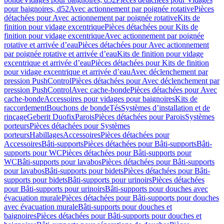
pour baignoires, d52
Avec actionnement par poignée rotative
Pièces
détachées pour Avec actionnement par poignée rotative
Kits de
finition pour vidage excentrique
Pièces détachées pour Kits de
finition pour vidage excentrique
Avec actionnement par poignée
rotative et arrivée d’eau
Pièces détachées pour Avec actionnement
par poignée rotative et arrivée d’eau
Kits de finition pour vidage
excentrique et arrivée d’eau
Pièces détachées pour Kits de finition
pour vidage excentrique et arrivée d’eau
Avec déclenchement par
pression PushControl
Pièces détachées pour Avec déclenchement par
pression PushControl
Avec cache-bonde
Pièces détachées pour Avec
cache-bonde
Accessoires pour vidages pour baignoires
Kits de
raccordement
Bouchons de bonde
Tés
Systèmes d’installation et de
rinçage
Geberit Duofix
Parois
Pièces détachées pour Parois
Systèmes
porteurs
Pièces détachées pour Systèmes
porteurs
Habillages
Accessoires
Pièces détachées pour
Accessoires
Bâti-supports
Pièces détachées pour Bâti-supports
Bâti-
supports pour WC
Pièces détachées pour Bâti-supports pour
WC
Bâti-supports pour lavabos
Pièces détachées pour Bâti-supports
pour lavabos
Bâti-supports pour bidets
Pièces détachées pour Bâti-
supports pour bidets
Bâti-supports pour urinoirs
Pièces détachées
pour Bâti-supports pour urinoirs
Bâti-supports pour douches avec
évacuation murale
Pièces détachées pour Bâti-supports pour douches
avec évacuation murale
Bâti-supports pour douches et
baignoires
Pièces détachées pour Bâti-supports pour douches et