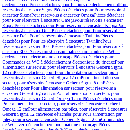
déclenchement
Pièces détachées pour Plaques de déclenchement
Pour
réservoirs à encastrer Sigma
Pièces détachées pour Pour réservoirs à
encastrer Sigma
Pour réservoirs à encastrer Omega
Pièces détachées
pour Pour réservoirs à encastrer Omega
Pour réservoirs à encastrer
Kappa
Pièces détachées pour Pour réservoirs à encastrer Kappa
Pour
réservoirs à encastrer Delta
Pièces détachées pour Pour réservoirs à
encastrer Delta
Pour les réservoirs à encastrer Twinline
Pièces
détachées pour Pour les réservoirs à encastrer Twinline
Pour
réservoirs à encastrer 300T
Pièces détachées pour Pour réservoirs à
encastrer 300T
Accessoires
Consommables
Commandes de WC à
déclenchement électronique du rinçage
Pièces détachées pour
Commandes de WC à déclenchement électronique du rinçage
Pour
alimentation sur secteur, pour réservoirs à encastrer Geberit Sigma
12 cm
Pièces détachées pour Pour alimentation sur secteur, pour
réservoirs à encastrer Geberit Sigma 12 cm
Pour alimentation sur
secteur, pour réservoirs à encastrer Geberit Sigma 8 cm
Pièces
détachées pour Pour alimentation sur secteur, pour réservoirs à
encastrer Geberit Sigma 8 cm
Pour alimentation sur secteur, pour
réservoirs à encastrer Geberit Omega 12 cm
Pièces détachées pour
Pour alimentation sur secteur, pour réservoirs à encastrer Geberit
Omega 12 cm
Pour alimentation par piles, pour réservoirs à encastrer
Geberit Sigma 12 cm
Pièces détachées pour Pour alimentation par
piles, pour réservoirs à encastrer Geberit Sigma 12 cm
Commandes
de WC avec déclenchement pneumatique du rinçage
Pièces
détachées pour Commandes de WC avec déclenchement