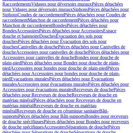
Raccordements
Vidages pour déversoirs muraux
Pièces détachées
pour Vidages pour déversoirs muraux
Siphons
Pièces détachées pour
Siphons
Coudes de raccordement
Pièces détachées pour Coudes de
raccordement
Manchon de raccordement
Pièces détachées pour
Manchon de raccordement
Bondes
Pièces détachées pour
Bondes
Accessoires
Pièces détachées pour Accessoires
Espace
douche et baignoire
Douches
Évacuation des sols pour
douches
Pièces détachées pour Évacuation des sols pour
douches
Canivelles de douche
Pièces détachées pour Canivelles de
douche
Accessoires pour canivelles de douche
Pièces détachées pour
Accessoires pour canivelles de douche
Bondes pour douche de
plain-pied
Pièces détachées pour Bondes pour douche de plain-
pied
Accessoires pour bondes pour douche de plain-pied
Pièces
détachées pour Accessoires pour bondes pour douche de plain-
pied
Evacuations murales
Pièces détachées pour Evacuations
murales
Accessoires pour évacuations murales
Pièces détachées pour
Accessoires pour évacuations murales
Receveurs de douche
Pièces
détachées pour Receveurs de douche
Receveurs de douche en
matériau minéral
Pièces détachées pour Receveurs de douche en
matériau minéral
Receveurs de douche en matériau
minéral
Receveurs de douche en céramique sanitaire
Bâti-
supports
Pièces détachées pour Bâti-supports
Bondes pour receveurs
de douche spécifiques
Pièces détachées pour Bondes pour receveurs
de douche spécifiques
Accessoires
Séparations de douche
Pièces
détachées pour Séparations de douche
Séparations de douche