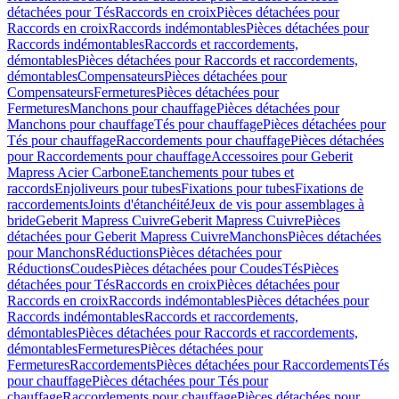
détachées pour Tés
Raccords en croix
Pièces détachées pour
Raccords en croix
Raccords indémontables
Pièces détachées pour
Raccords indémontables
Raccords et raccordements,
démontables
Pièces détachées pour Raccords et raccordements,
démontables
Compensateurs
Pièces détachées pour
Compensateurs
Fermetures
Pièces détachées pour
Fermetures
Manchons pour chauffage
Pièces détachées pour
Manchons pour chauffage
Tés pour chauffage
Pièces détachées pour
Tés pour chauffage
Raccordements pour chauffage
Pièces détachées
pour Raccordements pour chauffage
Accessoires pour Geberit
Mapress Acier Carbone
Etanchements pour tubes et
raccords
Enjoliveurs pour tubes
Fixations pour tubes
Fixations de
raccordements
Joints d'étanchéité
Jeux de vis pour assemblages à
bride
Geberit Mapress Cuivre
Geberit Mapress Cuivre
Pièces
détachées pour Geberit Mapress Cuivre
Manchons
Pièces détachées
pour Manchons
Réductions
Pièces détachées pour
Réductions
Coudes
Pièces détachées pour Coudes
Tés
Pièces
détachées pour Tés
Raccords en croix
Pièces détachées pour
Raccords en croix
Raccords indémontables
Pièces détachées pour
Raccords indémontables
Raccords et raccordements,
démontables
Pièces détachées pour Raccords et raccordements,
démontables
Fermetures
Pièces détachées pour
Fermetures
Raccordements
Pièces détachées pour Raccordements
Tés
pour chauffage
Pièces détachées pour Tés pour
chauffage
Raccordements pour chauffage
Pièces détachées pour