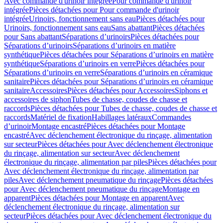
Avec commande d'urinoir intégrée
Pour commande d'urinoir
intégrée
Pièces détachées pour Pour commande d'urinoir
intégrée
Urinoirs, fonctionnement sans eau
Pièces détachées pour
Urinoirs, fonctionnement sans eau
Sans abattant
Pièces détachées
pour Sans abattant
Séparations d’urinoirs
Pièces détachées pour
Séparations d’urinoirs
Séparations d’urinoirs en matière
synthétique
Pièces détachées pour Séparations d’urinoirs en matière
synthétique
Séparations d’urinoirs en verre
Pièces détachées pour
Séparations d’urinoirs en verre
Séparations d’urinoirs en céramique
sanitaire
Pièces détachées pour Séparations d’urinoirs en céramique
sanitaire
Accessoires
Pièces détachées pour Accessoires
Siphons et
accessoires de siphon
Tubes de chasse, coudes de chasse et
raccords
Pièces détachées pour Tubes de chasse, coudes de chasse et
raccords
Matériel de fixation
Habillages latéraux
Commandes
dʼurinoir
Montage encastré
Pièces détachées pour Montage
encastré
Avec déclenchement électronique du rinçage, alimentation
sur secteur
Pièces détachées pour Avec déclenchement électronique
du rinçage, alimentation sur secteur
Avec déclenchement
électronique du rinçage, alimentation par piles
Pièces détachées pour
Avec déclenchement électronique du rinçage, alimentation par
piles
Avec déclenchement pneumatique du rinçage
Pièces détachées
pour Avec déclenchement pneumatique du rinçage
Montage en
apparent
Pièces détachées pour Montage en apparent
Avec
déclenchement électronique du rinçage, alimentation sur
secteur
Pièces détachées pour Avec déclenchement électronique du