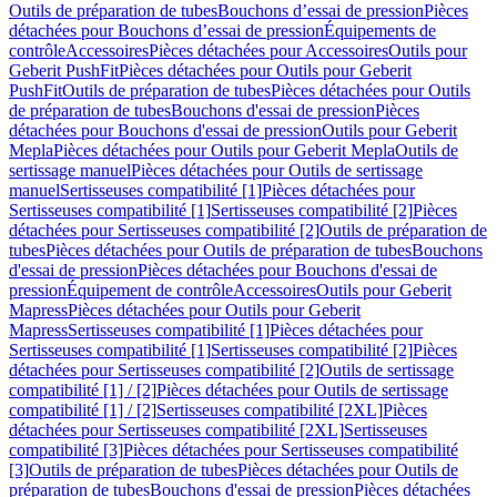
Outils de préparation de tubes
Bouchons d’essai de pression
Pièces
détachées pour Bouchons d’essai de pression
Équipements de
contrôle
Accessoires
Pièces détachées pour Accessoires
Outils pour
Geberit PushFit
Pièces détachées pour Outils pour Geberit
PushFit
Outils de préparation de tubes
Pièces détachées pour Outils
de préparation de tubes
Bouchons d'essai de pression
Pièces
détachées pour Bouchons d'essai de pression
Outils pour Geberit
Mepla
Pièces détachées pour Outils pour Geberit Mepla
Outils de
sertissage manuel
Pièces détachées pour Outils de sertissage
manuel
Sertisseuses compatibilité [1]
Pièces détachées pour
Sertisseuses compatibilité [1]
Sertisseuses compatibilité [2]
Pièces
détachées pour Sertisseuses compatibilité [2]
Outils de préparation de
tubes
Pièces détachées pour Outils de préparation de tubes
Bouchons
d'essai de pression
Pièces détachées pour Bouchons d'essai de
pression
Équipement de contrôle
Accessoires
Outils pour Geberit
Mapress
Pièces détachées pour Outils pour Geberit
Mapress
Sertisseuses compatibilité [1]
Pièces détachées pour
Sertisseuses compatibilité [1]
Sertisseuses compatibilité [2]
Pièces
détachées pour Sertisseuses compatibilité [2]
Outils de sertissage
compatibilité [1] / [2]
Pièces détachées pour Outils de sertissage
compatibilité [1] / [2]
Sertisseuses compatibilité [2XL]
Pièces
détachées pour Sertisseuses compatibilité [2XL]
Sertisseuses
compatibilité [3]
Pièces détachées pour Sertisseuses compatibilité
[3]
Outils de préparation de tubes
Pièces détachées pour Outils de
préparation de tubes
Bouchons d'essai de pression
Pièces détachées