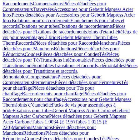
Raccordements
Compensateurs
Pièces détachées pour
Compensateurs
Traversées
Accessoires pour Geberit Mapress Acier
Inox
Pièces détachées pour Accessoires pour Geberit Mapress Acier
Inox
Isolations pour raccordements
Etanchements pour tubes et
raccords
Fixations pour tubes
Fixations de raccordements
Pièces
détachées pour Fixations de raccordements
Joints d'étanchéité
Jeux de
vis pour assemblages à bride
Geberit Mapress Therm
Tubes
Therm
Raccords
Pièces détachées pour Raccords
Manchons
Pièces
détachées pour Manchons
Réductions
Pièces détachées pour
Réductions
Coudes
Pièces détachées pour Coudes
Tés
Pièces
détachées pour Tés
Transitions indémontables
Pièces détachées pour
Transitions indémontables
Transitions et raccords, démontables
Pièces
détachées pour Transitions et raccords,
démontables
Compensateurs
Pièces détachées pour
Compensateurs
Fermetures
Pièces détachées pour Fermetures
Tés
pour chauffage
Pièces détachées pour Tés pour
chauffage
Raccordements pour chauffage
Pièces détachées pour
Raccordements pour chauffage
Accessoires pour Geberit Mapress
Therm
Joints d’étanchéité
Packs de vis pour assemblages à
bride
Fixations pour tubes
Geberit Mapress Acier Carbone
Geberit
Mapress Acier Carbone
Pièces détachées pour Geberit Mapress
Acier Carbone
Tubes 1.0034 (E 195)
Tubes 1.0215 (E
220)
Mamelons
Manchons
Pièces détachées pour
Manchons
Réductions
Pièces détachées pour
Réductions
Coudes
Pièces détachées pour Coudes
Tés
Pièces