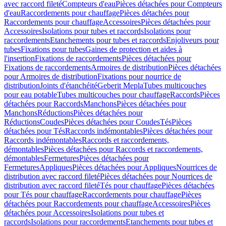
avec raccord fileté
Compteurs d'eau
Pièces détachées pour Compteurs
d'eau
Raccordements pour chauffage
Pièces détachées pour
Raccordements pour chauffage
Accessoires
Pièces détachées pour
Accessoires
Isolations pour tubes et raccords
Isolations pour
raccordements
Etanchements pour tubes et raccords
Enjoliveurs pour
tubes
Fixations pour tubes
Gaines de protection et aides à
l'insertion
Fixations de raccordements
Pièces détachées pour
Fixations de raccordements
Armoires de distribution
Pièces détachées
pour Armoires de distribution
Fixations pour nourrice de
distribution
Joints d'étanchéité
Geberit Mepla
Tubes multicouches
pour eau potable
Tubes multicouches pour chauffage
Raccords
Pièces
détachées pour Raccords
Manchons
Pièces détachées pour
Manchons
Réductions
Pièces détachées pour
Réductions
Coudes
Pièces détachées pour Coudes
Tés
Pièces
détachées pour Tés
Raccords indémontables
Pièces détachées pour
Raccords indémontables
Raccords et raccordements,
démontables
Pièces détachées pour Raccords et raccordements,
démontables
Fermetures
Pièces détachées pour
Fermetures
Appliques
Pièces détachées pour Appliques
Nourrices de
distribution avec raccord fileté
Pièces détachées pour Nourrices de
distribution avec raccord fileté
Tés pour chauffage
Pièces détachées
pour Tés pour chauffage
Raccordements pour chauffage
Pièces
détachées pour Raccordements pour chauffage
Accessoires
Pièces
détachées pour Accessoires
Isolations pour tubes et
raccords
Isolations pour raccordements
Etanchements pour tubes et