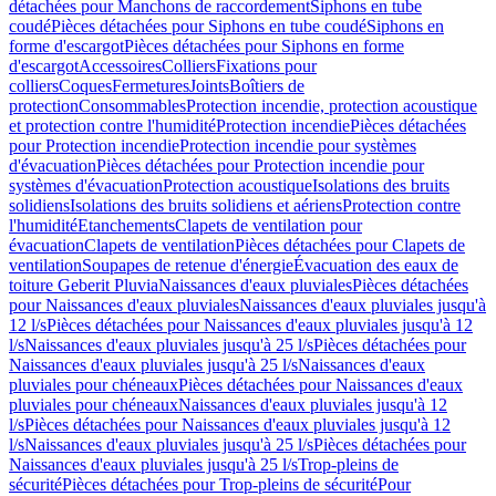
détachées pour Manchons de raccordement
Siphons en tube
coudé
Pièces détachées pour Siphons en tube coudé
Siphons en
forme d'escargot
Pièces détachées pour Siphons en forme
d'escargot
Accessoires
Colliers
Fixations pour
colliers
Coques
Fermetures
Joints
Boîtiers de
protection
Consommables
Protection incendie, protection acoustique
et protection contre l'humidité
Protection incendie
Pièces détachées
pour Protection incendie
Protection incendie pour systèmes
d'évacuation
Pièces détachées pour Protection incendie pour
systèmes d'évacuation
Protection acoustique
Isolations des bruits
solidiens
Isolations des bruits solidiens et aériens
Protection contre
l'humidité
Etanchements
Clapets de ventilation pour
évacuation
Clapets de ventilation
Pièces détachées pour Clapets de
ventilation
Soupapes de retenue d'énergie
Évacuation des eaux de
toiture Geberit Pluvia
Naissances d'eaux pluviales
Pièces détachées
pour Naissances d'eaux pluviales
Naissances d'eaux pluviales jusqu'à
12 l/s
Pièces détachées pour Naissances d'eaux pluviales jusqu'à 12
l/s
Naissances d'eaux pluviales jusqu'à 25 l/s
Pièces détachées pour
Naissances d'eaux pluviales jusqu'à 25 l/s
Naissances d'eaux
pluviales pour chéneaux
Pièces détachées pour Naissances d'eaux
pluviales pour chéneaux
Naissances d'eaux pluviales jusqu'à 12
l/s
Pièces détachées pour Naissances d'eaux pluviales jusqu'à 12
l/s
Naissances d'eaux pluviales jusqu'à 25 l/s
Pièces détachées pour
Naissances d'eaux pluviales jusqu'à 25 l/s
Trop-pleins de
sécurité
Pièces détachées pour Trop-pleins de sécurité
Pour