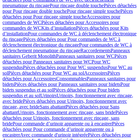
pneumatique du rinçage
Pour rinçage double touche
Pièces détachées
pour Pour rinçage double touche
Pour rinçage simple touche
Pièces
détachées pour Pour rinçage simple touche
Accessoires pour
commandes de WC
Pièces détachées pour Accessoires pour
commandes de WC
Kits d’installation
Pièces détachées pour Kits
d’installation
Pour commandes de WC à déclenchement électronique
du rinçage
Pièces détachées pour Pour commandes de WC à
déclenchement électronique du rinçage
Pour commandes de WC à
déclenchement pneumatique du rinçage
Raccordements
Panneaux
sanitaires Geberit Monolith
Panneaux sanitaires pour WC
Pièces
détachées pour Panneaux sanitaires pour WC
Pour WC
suspendus
Pièces détachées pour Pour WC suspendus
Pour WC au
sol
Pièces détachées pour Pour WC au sol
Accessoires
Pièces
détachées pour Accessoires
Consommables
Panneaux sanitaires pour
bidets
Pièces détachées pour Panneaux sanitaires pour bidets
Pour
bidets suspendus et au sol
Pièces détachées pour Pour bidets
suspendus et au sol
Urinoirs
Urinoirs, fonctionnement avec rinçage,
avec bride
Pièces détachées pour Urinoirs, fonctionnement avec
rinçage, avec bride
Sans abattant
Pièces détachées pour Sans
abattant
Urinoirs, fonctionnement avec rinçage, sans bride
Pièces
détachées pour Urinoirs, fonctionnement avec rinçage, sans
bride
Pour commande d’urinoir apparente ou à encastrer
Pièces
détachées pour Pour commande d’urinoir apparente ou à
encastrer
Avec commande d'urinoir intégrée
Pièces détachées pour