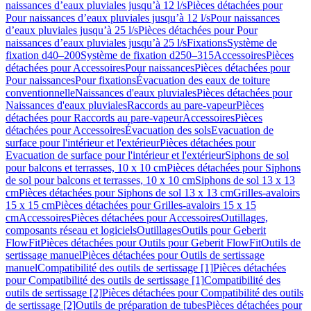
naissances d’eaux pluviales jusqu’à 12 l/s
Pièces détachées pour
Pour naissances d’eaux pluviales jusqu’à 12 l/s
Pour naissances
d’eaux pluviales jusqu’à 25 l/s
Pièces détachées pour Pour
naissances d’eaux pluviales jusqu’à 25 l/s
Fixations
Système de
fixation d40–200
Système de fixation d250–315
Accessoires
Pièces
détachées pour Accessoires
Pour naissances
Pièces détachées pour
Pour naissances
Pour fixations
Évacuation des eaux de toiture
conventionnelle
Naissances d'eaux pluviales
Pièces détachées pour
Naissances d'eaux pluviales
Raccords au pare-vapeur
Pièces
détachées pour Raccords au pare-vapeur
Accessoires
Pièces
détachées pour Accessoires
Évacuation des sols
Evacuation de
surface pour l'intérieur et l'extérieur
Pièces détachées pour
Evacuation de surface pour l'intérieur et l'extérieur
Siphons de sol
pour balcons et terrasses, 10 x 10 cm
Pièces détachées pour Siphons
de sol pour balcons et terrasses, 10 x 10 cm
Siphons de sol 13 x 13
cm
Pièces détachées pour Siphons de sol 13 x 13 cm
Grilles-avaloirs
15 x 15 cm
Pièces détachées pour Grilles-avaloirs 15 x 15
cm
Accessoires
Pièces détachées pour Accessoires
Outillages,
composants réseau et logiciels
Outillages
Outils pour Geberit
FlowFit
Pièces détachées pour Outils pour Geberit FlowFit
Outils de
sertissage manuel
Pièces détachées pour Outils de sertissage
manuel
Compatibilité des outils de sertissage [1]
Pièces détachées
pour Compatibilité des outils de sertissage [1]
Compatibilité des
outils de sertissage [2]
Pièces détachées pour Compatibilité des outils
de sertissage [2]
Outils de préparation de tubes
Pièces détachées pour