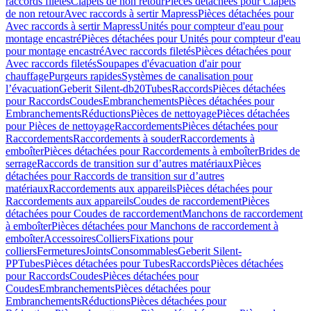
raccords filetés
Clapets de non retour
Pièces détachées pour Clapets
de non retour
Avec raccords à sertir Mapress
Pièces détachées pour
Avec raccords à sertir Mapress
Unités pour compteur d'eau pour
montage encastré
Pièces détachées pour Unités pour compteur d'eau
pour montage encastré
Avec raccords filetés
Pièces détachées pour
Avec raccords filetés
Soupapes d'évacuation d'air pour
chauffage
Purgeurs rapides
Systèmes de canalisation pour
l’évacuation
Geberit Silent-db20
Tubes
Raccords
Pièces détachées
pour Raccords
Coudes
Embranchements
Pièces détachées pour
Embranchements
Réductions
Pièces de nettoyage
Pièces détachées
pour Pièces de nettoyage
Raccordements
Pièces détachées pour
Raccordements
Raccordements à souder
Raccordements à
emboîter
Pièces détachées pour Raccordements à emboîter
Brides de
serrage
Raccords de transition sur d’autres matériaux
Pièces
détachées pour Raccords de transition sur d’autres
matériaux
Raccordements aux appareils
Pièces détachées pour
Raccordements aux appareils
Coudes de raccordement
Pièces
détachées pour Coudes de raccordement
Manchons de raccordement
à emboîter
Pièces détachées pour Manchons de raccordement à
emboîter
Accessoires
Colliers
Fixations pour
colliers
Fermetures
Joints
Consommables
Geberit Silent-
PP
Tubes
Pièces détachées pour Tubes
Raccords
Pièces détachées
pour Raccords
Coudes
Pièces détachées pour
Coudes
Embranchements
Pièces détachées pour
Embranchements
Réductions
Pièces détachées pour