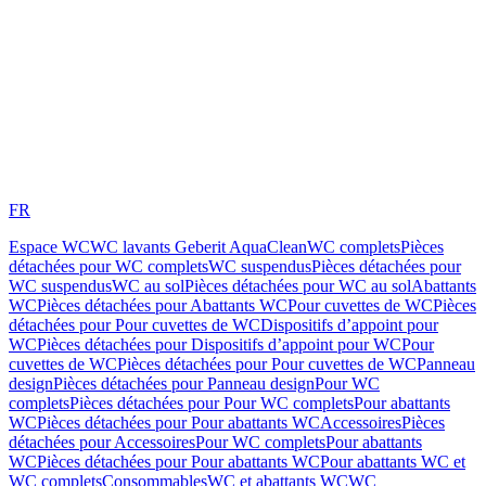
FR
Espace WC
WC lavants Geberit AquaClean
WC complets
Pièces
détachées pour WC complets
WC suspendus
Pièces détachées pour
WC suspendus
WC au sol
Pièces détachées pour WC au sol
Abattants
WC
Pièces détachées pour Abattants WC
Pour cuvettes de WC
Pièces
détachées pour Pour cuvettes de WC
Dispositifs d’appoint pour
WC
Pièces détachées pour Dispositifs d’appoint pour WC
Pour
cuvettes de WC
Pièces détachées pour Pour cuvettes de WC
Panneau
design
Pièces détachées pour Panneau design
Pour WC
complets
Pièces détachées pour Pour WC complets
Pour abattants
WC
Pièces détachées pour Pour abattants WC
Accessoires
Pièces
détachées pour Accessoires
Pour WC complets
Pour abattants
WC
Pièces détachées pour Pour abattants WC
Pour abattants WC et
WC complets
Consommables
WC et abattants WC
WC