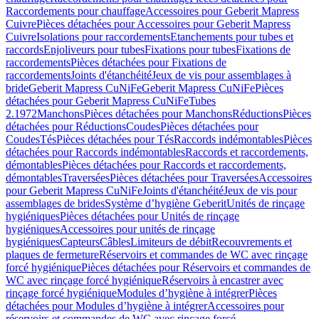
Raccordements pour chauffage
Accessoires pour Geberit Mapress
Cuivre
Pièces détachées pour Accessoires pour Geberit Mapress
Cuivre
Isolations pour raccordements
Etanchements pour tubes et
raccords
Enjoliveurs pour tubes
Fixations pour tubes
Fixations de
raccordements
Pièces détachées pour Fixations de
raccordements
Joints d'étanchéité
Jeux de vis pour assemblages à
bride
Geberit Mapress CuNiFe
Geberit Mapress CuNiFe
Pièces
détachées pour Geberit Mapress CuNiFe
Tubes
2.1972
Manchons
Pièces détachées pour Manchons
Réductions
Pièces
détachées pour Réductions
Coudes
Pièces détachées pour
Coudes
Tés
Pièces détachées pour Tés
Raccords indémontables
Pièces
détachées pour Raccords indémontables
Raccords et raccordements,
démontables
Pièces détachées pour Raccords et raccordements,
démontables
Traversées
Pièces détachées pour Traversées
Accessoires
pour Geberit Mapress CuNiFe
Joints d'étanchéité
Jeux de vis pour
assemblages de brides
Système d’hygiène Geberit
Unités de rinçage
hygiéniques
Pièces détachées pour Unités de rinçage
hygiéniques
Accessoires pour unités de rinçage
hygiéniques
Capteurs
Câbles
Limiteurs de débit
Recouvrements et
plaques de fermeture
Réservoirs et commandes de WC avec rinçage
forcé hygiénique
Pièces détachées pour Réservoirs et commandes de
WC avec rinçage forcé hygiénique
Réservoirs à encastrer avec
rinçage forcé hygiénique
Modules d’hygiène à intégrer
Pièces
détachées pour Modules d’hygiène à intégrer
Accessoires pour
réservoirs et commandes de WC avec rinçage forcé