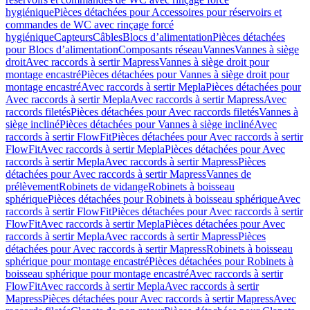
hygiénique
Pièces détachées pour Accessoires pour réservoirs et
commandes de WC avec rinçage forcé
hygiénique
Capteurs
Câbles
Blocs d’alimentation
Pièces détachées
pour Blocs d’alimentation
Composants réseau
Vannes
Vannes à siège
droit
Avec raccords à sertir Mapress
Vannes à siège droit pour
montage encastré
Pièces détachées pour Vannes à siège droit pour
montage encastré
Avec raccords à sertir Mepla
Pièces détachées pour
Avec raccords à sertir Mepla
Avec raccords à sertir Mapress
Avec
raccords filetés
Pièces détachées pour Avec raccords filetés
Vannes à
siège incliné
Pièces détachées pour Vannes à siège incliné
Avec
raccords à sertir FlowFit
Pièces détachées pour Avec raccords à sertir
FlowFit
Avec raccords à sertir Mepla
Pièces détachées pour Avec
raccords à sertir Mepla
Avec raccords à sertir Mapress
Pièces
détachées pour Avec raccords à sertir Mapress
Vannes de
prélèvement
Robinets de vidange
Robinets à boisseau
sphérique
Pièces détachées pour Robinets à boisseau sphérique
Avec
raccords à sertir FlowFit
Pièces détachées pour Avec raccords à sertir
FlowFit
Avec raccords à sertir Mepla
Pièces détachées pour Avec
raccords à sertir Mepla
Avec raccords à sertir Mapress
Pièces
détachées pour Avec raccords à sertir Mapress
Robinets à boisseau
sphérique pour montage encastré
Pièces détachées pour Robinets à
boisseau sphérique pour montage encastré
Avec raccords à sertir
FlowFit
Avec raccords à sertir Mepla
Avec raccords à sertir
Mapress
Pièces détachées pour Avec raccords à sertir Mapress
Avec