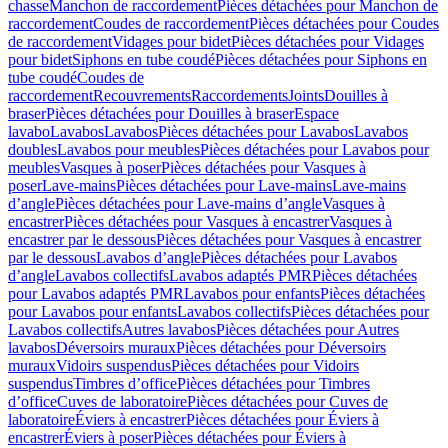
chasse
Manchon de raccordement
Pièces détachées pour Manchon de
raccordement
Coudes de raccordement
Pièces détachées pour Coudes
de raccordement
Vidages pour bidet
Pièces détachées pour Vidages
pour bidet
Siphons en tube coudé
Pièces détachées pour Siphons en
tube coudé
Coudes de
raccordement
Recouvrements
Raccordements
Joints
Douilles à
braser
Pièces détachées pour Douilles à braser
Espace
lavabo
Lavabos
Lavabos
Pièces détachées pour Lavabos
Lavabos
doubles
Lavabos pour meubles
Pièces détachées pour Lavabos pour
meubles
Vasques à poser
Pièces détachées pour Vasques à
poser
Lave-mains
Pièces détachées pour Lave-mains
Lave-mains
d’angle
Pièces détachées pour Lave-mains d’angle
Vasques à
encastrer
Pièces détachées pour Vasques à encastrer
Vasques à
encastrer par le dessous
Pièces détachées pour Vasques à encastrer
par le dessous
Lavabos d’angle
Pièces détachées pour Lavabos
d’angle
Lavabos collectifs
Lavabos adaptés PMR
Pièces détachées
pour Lavabos adaptés PMR
Lavabos pour enfants
Pièces détachées
pour Lavabos pour enfants
Lavabos collectifs
Pièces détachées pour
Lavabos collectifs
Autres lavabos
Pièces détachées pour Autres
lavabos
Déversoirs muraux
Pièces détachées pour Déversoirs
muraux
Vidoirs suspendus
Pièces détachées pour Vidoirs
suspendus
Timbres dʼoffice
Pièces détachées pour Timbres
dʼoffice
Cuves de laboratoire
Pièces détachées pour Cuves de
laboratoire
Éviers à encastrer
Pièces détachées pour Éviers à
encastrer
Éviers à poser
Pièces détachées pour Éviers à