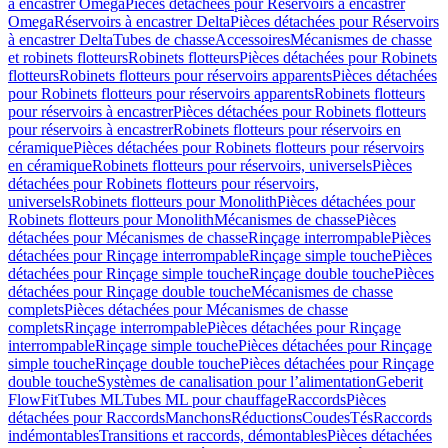
à encastrer Omega
Pièces détachées pour Réservoirs à encastrer
Omega
Réservoirs à encastrer Delta
Pièces détachées pour Réservoirs
à encastrer Delta
Tubes de chasse
Accessoires
Mécanismes de chasse
et robinets flotteurs
Robinets flotteurs
Pièces détachées pour Robinets
flotteurs
Robinets flotteurs pour réservoirs apparents
Pièces détachées
pour Robinets flotteurs pour réservoirs apparents
Robinets flotteurs
pour réservoirs à encastrer
Pièces détachées pour Robinets flotteurs
pour réservoirs à encastrer
Robinets flotteurs pour réservoirs en
céramique
Pièces détachées pour Robinets flotteurs pour réservoirs
en céramique
Robinets flotteurs pour réservoirs, universels
Pièces
détachées pour Robinets flotteurs pour réservoirs,
universels
Robinets flotteurs pour Monolith
Pièces détachées pour
Robinets flotteurs pour Monolith
Mécanismes de chasse
Pièces
détachées pour Mécanismes de chasse
Rinçage interrompable
Pièces
détachées pour Rinçage interrompable
Rinçage simple touche
Pièces
détachées pour Rinçage simple touche
Rinçage double touche
Pièces
détachées pour Rinçage double touche
Mécanismes de chasse
complets
Pièces détachées pour Mécanismes de chasse
complets
Rinçage interrompable
Pièces détachées pour Rinçage
interrompable
Rinçage simple touche
Pièces détachées pour Rinçage
simple touche
Rinçage double touche
Pièces détachées pour Rinçage
double touche
Systèmes de canalisation pour l’alimentation
Geberit
FlowFit
Tubes ML
Tubes ML pour chauffage
Raccords
Pièces
détachées pour Raccords
Manchons
Réductions
Coudes
Tés
Raccords
indémontables
Transitions et raccords, démontables
Pièces détachées