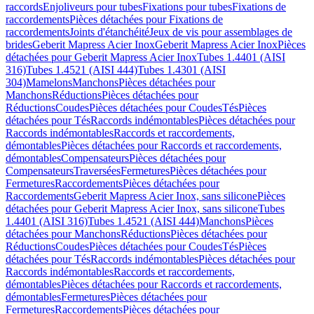
raccords
Enjoliveurs pour tubes
Fixations pour tubes
Fixations de
raccordements
Pièces détachées pour Fixations de
raccordements
Joints d'étanchéité
Jeux de vis pour assemblages de
brides
Geberit Mapress Acier Inox
Geberit Mapress Acier Inox
Pièces
détachées pour Geberit Mapress Acier Inox
Tubes 1.4401 (AISI
316)
Tubes 1.4521 (AISI 444)
Tubes 1.4301 (AISI
304)
Mamelons
Manchons
Pièces détachées pour
Manchons
Réductions
Pièces détachées pour
Réductions
Coudes
Pièces détachées pour Coudes
Tés
Pièces
détachées pour Tés
Raccords indémontables
Pièces détachées pour
Raccords indémontables
Raccords et raccordements,
démontables
Pièces détachées pour Raccords et raccordements,
démontables
Compensateurs
Pièces détachées pour
Compensateurs
Traversées
Fermetures
Pièces détachées pour
Fermetures
Raccordements
Pièces détachées pour
Raccordements
Geberit Mapress Acier Inox, sans silicone
Pièces
détachées pour Geberit Mapress Acier Inox, sans silicone
Tubes
1.4401 (AISI 316)
Tubes 1.4521 (AISI 444)
Manchons
Pièces
détachées pour Manchons
Réductions
Pièces détachées pour
Réductions
Coudes
Pièces détachées pour Coudes
Tés
Pièces
détachées pour Tés
Raccords indémontables
Pièces détachées pour
Raccords indémontables
Raccords et raccordements,
démontables
Pièces détachées pour Raccords et raccordements,
démontables
Fermetures
Pièces détachées pour
Fermetures
Raccordements
Pièces détachées pour