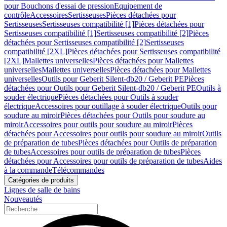
pour Bouchons d'essai de pression
Equipement de
contrôle
Accessoires
Sertisseuses
Pièces détachées pour
Sertisseuses
Sertisseuses compatibilité [1]
Pièces détachées pour
Sertisseuses compatibilité [1]
Sertisseuses compatibilité [2]
Pièces
détachées pour Sertisseuses compatibilité [2]
Sertisseuses
compatibilité [2XL]
Pièces détachées pour Sertisseuses compatibilité
[2XL]
Mallettes universelles
Pièces détachées pour Mallettes
universelles
Mallettes universelles
Pièces détachées pour Mallettes
universelles
Outils pour Geberit Silent-db20 / Geberit PE
Pièces
détachées pour Outils pour Geberit Silent-db20 / Geberit PE
Outils à
souder électrique
Pièces détachées pour Outils à souder
électrique
Accessoires pour outillage à souder électrique
Outils pour
soudure au miroir
Pièces détachées pour Outils pour soudure au
miroir
Accessoires pour outils pour soudure au miroir
Pièces
détachées pour Accessoires pour outils pour soudure au miroir
Outils
de préparation de tubes
Pièces détachées pour Outils de préparation
de tubes
Accessoires pour outils de préparation de tubes
Pièces
détachées pour Accessoires pour outils de préparation de tubes
Aides
à la commande
Télécommandes
Catégories de produits
Lignes de salle de bains
Nouveautés