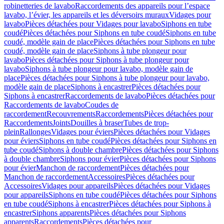
robinetteries de lavabo
Raccordements des appareils pour l’espace
lavabo, l’évier, les appareils et les déversoirs muraux
Vidages pour
lavabo
Pièces détachées pour Vidages pour lavabo
Siphons en tube
coudé
Pièces détachées pour Siphons en tube coudé
Siphons en tube
coudé, modèle gain de place
Pièces détachées pour Siphons en tube
coudé, modèle gain de place
Siphons à tube plongeur pour
lavabo
Pièces détachées pour Siphons à tube plongeur pour
lavabo
Siphons à tube plongeur pour lavabo, modèle gain de
place
Pièces détachées pour Siphons à tube plongeur pour lavabo,
modèle gain de place
Siphons à encastrer
Pièces détachées pour
Siphons à encastrer
Raccordements de lavabo
Pièces détachées pour
Raccordements de lavabo
Coudes de
raccordement
Recouvrements
Raccordements
Pièces détachées pour
Raccordements
Joints
Douilles à braser
Tubes de trop-
plein
Rallonges
Vidages pour éviers
Pièces détachées pour Vidages
pour éviers
Siphons en tube coudé
Pièces détachées pour Siphons en
tube coudé
Siphons à double chambre
Pièces détachées pour Siphons
à double chambre
Siphons pour évier
Pièces détachées pour Siphons
pour évier
Manchon de raccordement
Pièces détachées pour
Manchon de raccordement
Accessoires
Pièces détachées pour
Accessoires
Vidages pour appareils
Pièces détachées pour Vidages
pour appareils
Siphons en tube coudé
Pièces détachées pour Siphons
en tube coudé
Siphons à encastrer
Pièces détachées pour Siphons à
encastrer
Siphons apparents
Pièces détachées pour Siphons
apparents
Raccordements
Pièces détachées pour