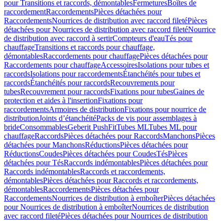
pour Transitions et raccords, démontables
Fermetures
Boîtes de
raccordement
Raccordements
Pièces détachées pour
Raccordements
Nourrices de distribution avec raccord fileté
Pièces
détachées pour Nourrices de distribution avec raccord fileté
Nourrice
de distribution avec raccord à sertir
Compteurs d'eau
Tés pour
chauffage
Transitions et raccords pour chauffage,
démontables
Raccordements pour chauffage
Pièces détachées pour
Raccordements pour chauffage
Accessoires
Isolations pour tubes et
raccords
Isolations pour raccordements
Étanchéités pour tubes et
raccords
Étanchéités pour raccords
Recouvrements pour
tubes
Recouvrement pour raccords
Fixations pour tubes
Gaines de
protection et aides à l'insertion
Fixations pour
raccordements
Armoires de distribution
Fixations pour nourrice de
distribution
Joints d’étanchéité
Packs de vis pour assemblages à
bride
Consommables
Geberit PushFit
Tubes ML
Tubes ML pour
chauffage
Raccords
Pièces détachées pour Raccords
Manchons
Pièces
détachées pour Manchons
Réductions
Pièces détachées pour
Réductions
Coudes
Pièces détachées pour Coudes
Tés
Pièces
détachées pour Tés
Raccords indémontables
Pièces détachées pour
Raccords indémontables
Raccords et raccordements,
démontables
Pièces détachées pour Raccords et raccordements,
démontables
Raccordements
Pièces détachées pour
Raccordements
Nourrices de distribution à emboîter
Pièces détachées
pour Nourrices de distribution à emboîter
Nourrices de distribution
avec raccord fileté
Pièces détachées pour Nourrices de distribution