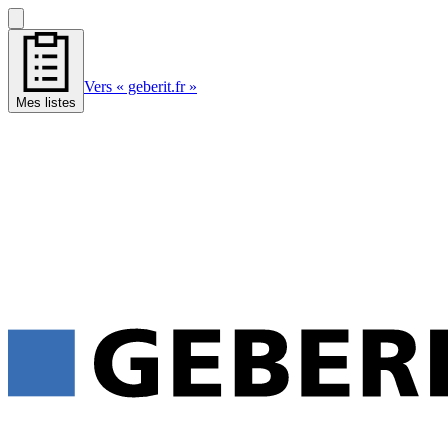
Vers « geberit.fr »
Mes listes