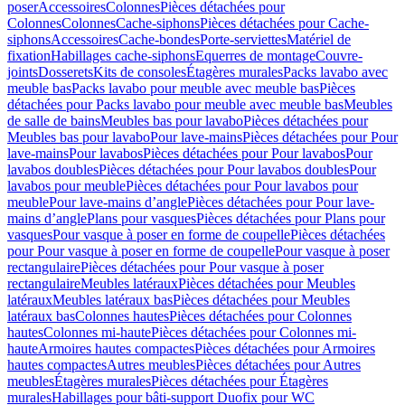
poser
Accessoires
Colonnes
Pièces détachées pour
Colonnes
Colonnes
Cache-siphons
Pièces détachées pour Cache-
siphons
Accessoires
Cache-bondes
Porte-serviettes
Matériel de
fixation
Habillages cache-siphons
Equerres de montage
Couvre-
joints
Dosserets
Kits de consoles
Étagères murales
Packs lavabo avec
meuble bas
Packs lavabo pour meuble avec meuble bas
Pièces
détachées pour Packs lavabo pour meuble avec meuble bas
Meubles
de salle de bains
Meubles bas pour lavabo
Pièces détachées pour
Meubles bas pour lavabo
Pour lave-mains
Pièces détachées pour Pour
lave-mains
Pour lavabos
Pièces détachées pour Pour lavabos
Pour
lavabos doubles
Pièces détachées pour Pour lavabos doubles
Pour
lavabos pour meuble
Pièces détachées pour Pour lavabos pour
meuble
Pour lave-mains d’angle
Pièces détachées pour Pour lave-
mains d’angle
Plans pour vasques
Pièces détachées pour Plans pour
vasques
Pour vasque à poser en forme de coupelle
Pièces détachées
pour Pour vasque à poser en forme de coupelle
Pour vasque à poser
rectangulaire
Pièces détachées pour Pour vasque à poser
rectangulaire
Meubles latéraux
Pièces détachées pour Meubles
latéraux
Meubles latéraux bas
Pièces détachées pour Meubles
latéraux bas
Colonnes hautes
Pièces détachées pour Colonnes
hautes
Colonnes mi-haute
Pièces détachées pour Colonnes mi-
haute
Armoires hautes compactes
Pièces détachées pour Armoires
hautes compactes
Autres meubles
Pièces détachées pour Autres
meubles
Étagères murales
Pièces détachées pour Étagères
murales
Habillages pour bâti-support Duofix pour WC