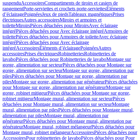
suspendu
Accessoires
Compartiments de tiroirs et casiers de
rangement
Porte-serviettes et crochets porte-serviettes
Éléments
d’éclairage
Poignées
Jeux de pieds
Tableaux magnétiques
Prises
électriques
Autres accessoires
Miroirs et armoires et
toilette
Miroirs
Pièces détachées pour Miroirs
Avec éclairage
intégré
Pièces détachées pour Avec éclairage intégré
Armoires de
toilette
Pièces détachées pour Armoires de toilette
Avec éclairage
intégré
Pièces détachées pour Avec éclairage
intégré
Accessoires
Éléments d’éclairage
Poignées
Autres
accessoires
Prises électriques
Robinetteries
Robinetteries de
lavabo
Pièces détachées pour Robinetteries de lavabo
Montage sur
gorge, alimentation sur secteur
Pièces détachées pour Montage sur
gorge, alimentation sur secteur
Montage sur gorge, alimentation par
piles
Pièces détachées pour Montage sur gorge, alimentation par
piles
Montage sur gorge, alimentation par générateur
Pièces détachées
pour Montage sur gorge, alimentation par générateur
Montage sur
gorge, robinet mitigeur
Pièces détachées pour Montage sur gorge,
robinet mitigeur
Montage mural, alimentation sur secteur
Pièces
détachées pour Montage mural, alimentation sur secteur
Montage
mural, alimentation par piles
Pièces détachées pour Montage mural,
alimentation par piles
Montage mural, alimentation par
générateur
Pièces détachées pour Montage mural, alimentation par
générateur
Montage mural, robinet mélangeur
Pièces détachées pour
Montage mural, robinet mélangeur
Accessoires
Pièces détachées pour
Accessoires
Pour robinetteries de lavabo
Pièces détachées pour Pour