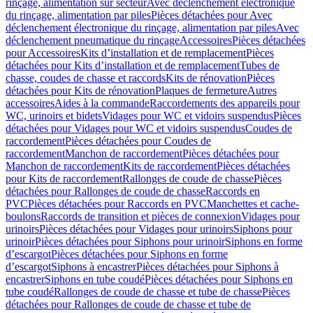
rinçage, alimentation sur secteur
Avec déclenchement électronique
du rinçage, alimentation par piles
Pièces détachées pour Avec
déclenchement électronique du rinçage, alimentation par piles
Avec
déclenchement pneumatique du rinçage
Accessoires
Pièces détachées
pour Accessoires
Kits d’installation et de remplacement
Pièces
détachées pour Kits d’installation et de remplacement
Tubes de
chasse, coudes de chasse et raccords
Kits de rénovation
Pièces
détachées pour Kits de rénovation
Plaques de fermeture
Autres
accessoires
Aides à la commande
Raccordements des appareils pour
WC, urinoirs et bidets
Vidages pour WC et vidoirs suspendus
Pièces
détachées pour Vidages pour WC et vidoirs suspendus
Coudes de
raccordement
Pièces détachées pour Coudes de
raccordement
Manchon de raccordement
Pièces détachées pour
Manchon de raccordement
Kits de raccordement
Pièces détachées
pour Kits de raccordement
Rallonges de coude de chasse
Pièces
détachées pour Rallonges de coude de chasse
Raccords en
PVC
Pièces détachées pour Raccords en PVC
Manchettes et cache-
boulons
Raccords de transition et pièces de connexion
Vidages pour
urinoirs
Pièces détachées pour Vidages pour urinoirs
Siphons pour
urinoir
Pièces détachées pour Siphons pour urinoir
Siphons en forme
d’escargot
Pièces détachées pour Siphons en forme
d’escargot
Siphons à encastrer
Pièces détachées pour Siphons à
encastrer
Siphons en tube coudé
Pièces détachées pour Siphons en
tube coudé
Rallonges de coude de chasse et tube de chasse
Pièces
détachées pour Rallonges de coude de chasse et tube de