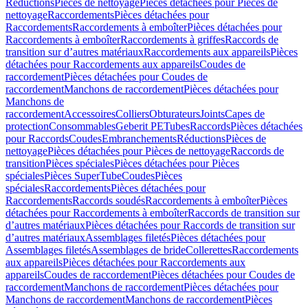
Réductions
Pièces de nettoyage
Pièces détachées pour Pièces de
nettoyage
Raccordements
Pièces détachées pour
Raccordements
Raccordements à emboîter
Pièces détachées pour
Raccordements à emboîter
Raccordements à griffes
Raccords de
transition sur d’autres matériaux
Raccordements aux appareils
Pièces
détachées pour Raccordements aux appareils
Coudes de
raccordement
Pièces détachées pour Coudes de
raccordement
Manchons de raccordement
Pièces détachées pour
Manchons de
raccordement
Accessoires
Colliers
Obturateurs
Joints
Capes de
protection
Consommables
Geberit PE
Tubes
Raccords
Pièces détachées
pour Raccords
Coudes
Embranchements
Réductions
Pièces de
nettoyage
Pièces détachées pour Pièces de nettoyage
Raccords de
transition
Pièces spéciales
Pièces détachées pour Pièces
spéciales
Pièces SuperTube
Coudes
Pièces
spéciales
Raccordements
Pièces détachées pour
Raccordements
Raccords soudés
Raccordements à emboîter
Pièces
détachées pour Raccordements à emboîter
Raccords de transition sur
d’autres matériaux
Pièces détachées pour Raccords de transition sur
d’autres matériaux
Assemblages filetés
Pièces détachées pour
Assemblages filetés
Assemblages de bride
Collerettes
Raccordements
aux appareils
Pièces détachées pour Raccordements aux
appareils
Coudes de raccordement
Pièces détachées pour Coudes de
raccordement
Manchons de raccordement
Pièces détachées pour
Manchons de raccordement
Manchons de raccordement
Pièces