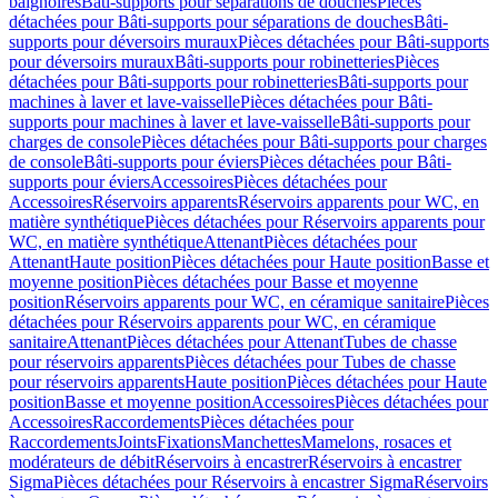
baignoires
Bâti-supports pour séparations de douches
Pièces
détachées pour Bâti-supports pour séparations de douches
Bâti-
supports pour déversoirs muraux
Pièces détachées pour Bâti-supports
pour déversoirs muraux
Bâti-supports pour robinetteries
Pièces
détachées pour Bâti-supports pour robinetteries
Bâti-supports pour
machines à laver et lave-vaisselle
Pièces détachées pour Bâti-
supports pour machines à laver et lave-vaisselle
Bâti-supports pour
charges de console
Pièces détachées pour Bâti-supports pour charges
de console
Bâti-supports pour éviers
Pièces détachées pour Bâti-
supports pour éviers
Accessoires
Pièces détachées pour
Accessoires
Réservoirs apparents
Réservoirs apparents pour WC, en
matière synthétique
Pièces détachées pour Réservoirs apparents pour
WC, en matière synthétique
Attenant
Pièces détachées pour
Attenant
Haute position
Pièces détachées pour Haute position
Basse et
moyenne position
Pièces détachées pour Basse et moyenne
position
Réservoirs apparents pour WC, en céramique sanitaire
Pièces
détachées pour Réservoirs apparents pour WC, en céramique
sanitaire
Attenant
Pièces détachées pour Attenant
Tubes de chasse
pour réservoirs apparents
Pièces détachées pour Tubes de chasse
pour réservoirs apparents
Haute position
Pièces détachées pour Haute
position
Basse et moyenne position
Accessoires
Pièces détachées pour
Accessoires
Raccordements
Pièces détachées pour
Raccordements
Joints
Fixations
Manchettes
Mamelons, rosaces et
modérateurs de débit
Réservoirs à encastrer
Réservoirs à encastrer
Sigma
Pièces détachées pour Réservoirs à encastrer Sigma
Réservoirs