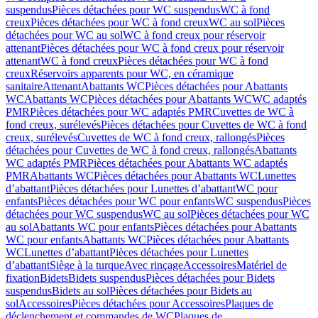
suspendus
Pièces détachées pour WC suspendus
WC à fond
creux
Pièces détachées pour WC à fond creux
WC au sol
Pièces
détachées pour WC au sol
WC à fond creux pour réservoir
attenant
Pièces détachées pour WC à fond creux pour réservoir
attenant
WC à fond creux
Pièces détachées pour WC à fond
creux
Réservoirs apparents pour WC, en céramique
sanitaire
Attenant
Abattants WC
Pièces détachées pour Abattants
WC
Abattants WC
Pièces détachées pour Abattants WC
WC adaptés
PMR
Pièces détachées pour WC adaptés PMR
Cuvettes de WC à
fond creux, surélevés
Pièces détachées pour Cuvettes de WC à fond
creux, surélevés
Cuvettes de WC à fond creux, rallongés
Pièces
détachées pour Cuvettes de WC à fond creux, rallongés
Abattants
WC adaptés PMR
Pièces détachées pour Abattants WC adaptés
PMR
Abattants WC
Pièces détachées pour Abattants WC
Lunettes
d’abattant
Pièces détachées pour Lunettes d’abattant
WC pour
enfants
Pièces détachées pour WC pour enfants
WC suspendus
Pièces
détachées pour WC suspendus
WC au sol
Pièces détachées pour WC
au sol
Abattants WC pour enfants
Pièces détachées pour Abattants
WC pour enfants
Abattants WC
Pièces détachées pour Abattants
WC
Lunettes d’abattant
Pièces détachées pour Lunettes
d’abattant
Siège à la turque
Avec rinçage
Accessoires
Matériel de
fixation
Bidets
Bidets suspendus
Pièces détachées pour Bidets
suspendus
Bidets au sol
Pièces détachées pour Bidets au
sol
Accessoires
Pièces détachées pour Accessoires
Plaques de
déclenchement et commandes de WC
Plaques de