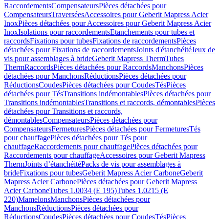
Raccordements
Compensateurs
Pièces détachées pour
Compensateurs
Traversées
Accessoires pour Geberit Mapress Acier
Inox
Pièces détachées pour Accessoires pour Geberit Mapress Acier
Inox
Isolations pour raccordements
Etanchements pour tubes et
raccords
Fixations pour tubes
Fixations de raccordements
Pièces
détachées pour Fixations de raccordements
Joints d'étanchéité
Jeux de
vis pour assemblages à bride
Geberit Mapress Therm
Tubes
Therm
Raccords
Pièces détachées pour Raccords
Manchons
Pièces
détachées pour Manchons
Réductions
Pièces détachées pour
Réductions
Coudes
Pièces détachées pour Coudes
Tés
Pièces
détachées pour Tés
Transitions indémontables
Pièces détachées pour
Transitions indémontables
Transitions et raccords, démontables
Pièces
détachées pour Transitions et raccords,
démontables
Compensateurs
Pièces détachées pour
Compensateurs
Fermetures
Pièces détachées pour Fermetures
Tés
pour chauffage
Pièces détachées pour Tés pour
chauffage
Raccordements pour chauffage
Pièces détachées pour
Raccordements pour chauffage
Accessoires pour Geberit Mapress
Therm
Joints d’étanchéité
Packs de vis pour assemblages à
bride
Fixations pour tubes
Geberit Mapress Acier Carbone
Geberit
Mapress Acier Carbone
Pièces détachées pour Geberit Mapress
Acier Carbone
Tubes 1.0034 (E 195)
Tubes 1.0215 (E
220)
Mamelons
Manchons
Pièces détachées pour
Manchons
Réductions
Pièces détachées pour
Réductions
Coudes
Pièces détachées pour Coudes
Tés
Pièces