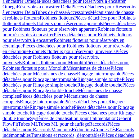
à encastrer Omega
Pièces détachées pour Réservoirs à encastrer
Omega
Réservoirs à encastrer Delta
Pièces détachées pour Réservoirs
à encastrer Delta
Tubes de chasse
Accessoires
Mécanismes de chasse
et robinets flotteurs
Robinets flotteurs
Pièces détachées pour Robinets
flotteurs
Robinets flotteurs pour réservoirs apparents
Pièces détachées
pour Robinets flotteurs pour réservoirs apparents
Robinets flotteurs
pour réservoirs à encastrer
Pièces détachées pour Robinets flotteurs
pour réservoirs à encastrer
Robinets flotteurs pour réservoirs en
céramique
Pièces détachées pour Robinets flotteurs pour réservoirs
en céramique
Robinets flotteurs pour réservoirs, universels
Pièces
détachées pour Robinets flotteurs pour réservoirs,
universels
Robinets flotteurs pour Monolith
Pièces détachées pour
Robinets flotteurs pour Monolith
Mécanismes de chasse
Pièces
détachées pour Mécanismes de chasse
Rinçage interrompable
Pièces
détachées pour Rinçage interrompable
Rinçage simple touche
Pièces
détachées pour Rinçage simple touche
Rinçage double touche
Pièces
détachées pour Rinçage double touche
Mécanismes de chasse
complets
Pièces détachées pour Mécanismes de chasse
complets
Rinçage interrompable
Pièces détachées pour Rinçage
interrompable
Rinçage simple touche
Pièces détachées pour Rinçage
simple touche
Rinçage double touche
Pièces détachées pour Rinçage
double touche
Systèmes de canalisation pour l’alimentation
Geberit
FlowFit
Tubes ML
Tubes ML pour chauffage
Raccords
Pièces
détachées pour Raccords
Manchons
Réductions
Coudes
Tés
Raccords
indémontables
Transitions et raccords, démontables
Pièces détachées