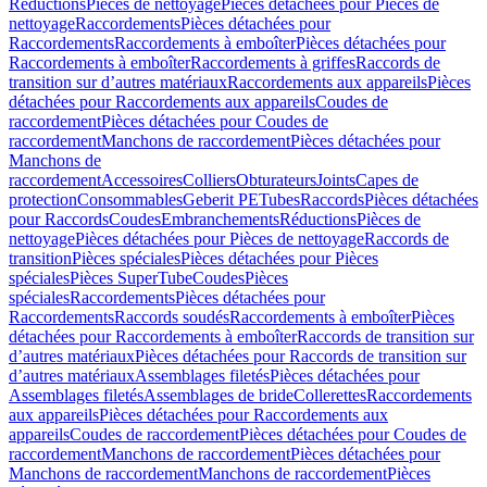
Réductions
Pièces de nettoyage
Pièces détachées pour Pièces de
nettoyage
Raccordements
Pièces détachées pour
Raccordements
Raccordements à emboîter
Pièces détachées pour
Raccordements à emboîter
Raccordements à griffes
Raccords de
transition sur d’autres matériaux
Raccordements aux appareils
Pièces
détachées pour Raccordements aux appareils
Coudes de
raccordement
Pièces détachées pour Coudes de
raccordement
Manchons de raccordement
Pièces détachées pour
Manchons de
raccordement
Accessoires
Colliers
Obturateurs
Joints
Capes de
protection
Consommables
Geberit PE
Tubes
Raccords
Pièces détachées
pour Raccords
Coudes
Embranchements
Réductions
Pièces de
nettoyage
Pièces détachées pour Pièces de nettoyage
Raccords de
transition
Pièces spéciales
Pièces détachées pour Pièces
spéciales
Pièces SuperTube
Coudes
Pièces
spéciales
Raccordements
Pièces détachées pour
Raccordements
Raccords soudés
Raccordements à emboîter
Pièces
détachées pour Raccordements à emboîter
Raccords de transition sur
d’autres matériaux
Pièces détachées pour Raccords de transition sur
d’autres matériaux
Assemblages filetés
Pièces détachées pour
Assemblages filetés
Assemblages de bride
Collerettes
Raccordements
aux appareils
Pièces détachées pour Raccordements aux
appareils
Coudes de raccordement
Pièces détachées pour Coudes de
raccordement
Manchons de raccordement
Pièces détachées pour
Manchons de raccordement
Manchons de raccordement
Pièces