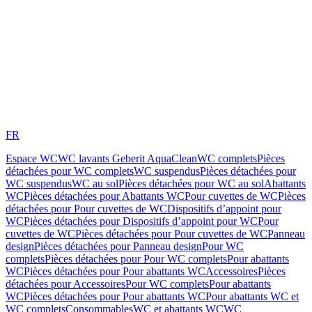
FR
Espace WC
WC lavants Geberit AquaClean
WC complets
Pièces
détachées pour WC complets
WC suspendus
Pièces détachées pour
WC suspendus
WC au sol
Pièces détachées pour WC au sol
Abattants
WC
Pièces détachées pour Abattants WC
Pour cuvettes de WC
Pièces
détachées pour Pour cuvettes de WC
Dispositifs d’appoint pour
WC
Pièces détachées pour Dispositifs d’appoint pour WC
Pour
cuvettes de WC
Pièces détachées pour Pour cuvettes de WC
Panneau
design
Pièces détachées pour Panneau design
Pour WC
complets
Pièces détachées pour Pour WC complets
Pour abattants
WC
Pièces détachées pour Pour abattants WC
Accessoires
Pièces
détachées pour Accessoires
Pour WC complets
Pour abattants
WC
Pièces détachées pour Pour abattants WC
Pour abattants WC et
WC complets
Consommables
WC et abattants WC
WC