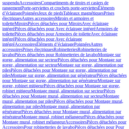
suspendu
Accessoires
Compartiments de tiroirs et casiers de
rangement
Porte-serviettes et crochets porte-serviettes
Éléments
d’éclairage
Poignées
Jeux de pieds
Tableaux magnétiques
Prises
électriques
Autres accessoires
Miroirs et armoires et
toilette
Miroirs
Pièces détachées pour Miroirs
Avec éclairage
intégré
Pièces détachées pour Avec éclairage intégré
Armoires de
toilette
Pièces détachées pour Armoires de toilette
Avec éclairage
intégré
Pièces détachées pour Avec éclairage
intégré
Accessoires
Éléments d’éclairage
Poignées
Autres
accessoires
Prises électriques
Robinetteries
Robinetteries de
lavabo
Pièces détachées pour Robinetteries de lavabo
Montage sur
gorge, alimentation sur secteur
Pièces détachées pour Montage sur
gorge, alimentation sur secteur
Montage sur gorge, alimentation par
piles
Pièces détachées pour Montage sur gorge, alimentation par
piles
Montage sur gorge, alimentation par générateur
Pièces détachées
pour Montage sur gorge, alimentation par générateur
Montage sur
gorge, robinet mitigeur
Pièces détachées pour Montage sur gorge,
robinet mitigeur
Montage mural, alimentation sur secteur
Pièces
détachées pour Montage mural, alimentation sur secteur
Montage
mural, alimentation par piles
Pièces détachées pour Montage mural,
alimentation par piles
Montage mural, alimentation par
générateur
Pièces détachées pour Montage mural, alimentation par
générateur
Montage mural, robinet mélangeur
Pièces détachées pour
Montage mural, robinet mélangeur
Accessoires
Pièces détachées pour
Accessoires
Pour robinetteries de lavabo
Pièces détachées pour Pour