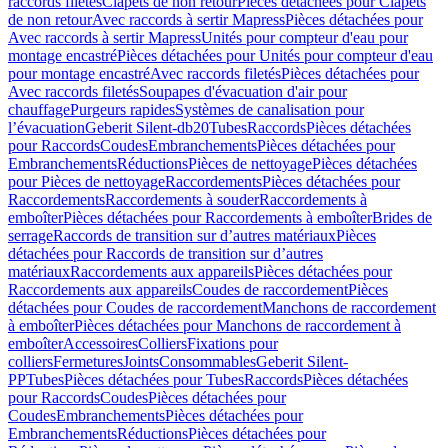
raccords filetés
Clapets de non retour
Pièces détachées pour Clapets
de non retour
Avec raccords à sertir Mapress
Pièces détachées pour
Avec raccords à sertir Mapress
Unités pour compteur d'eau pour
montage encastré
Pièces détachées pour Unités pour compteur d'eau
pour montage encastré
Avec raccords filetés
Pièces détachées pour
Avec raccords filetés
Soupapes d'évacuation d'air pour
chauffage
Purgeurs rapides
Systèmes de canalisation pour
l’évacuation
Geberit Silent-db20
Tubes
Raccords
Pièces détachées
pour Raccords
Coudes
Embranchements
Pièces détachées pour
Embranchements
Réductions
Pièces de nettoyage
Pièces détachées
pour Pièces de nettoyage
Raccordements
Pièces détachées pour
Raccordements
Raccordements à souder
Raccordements à
emboîter
Pièces détachées pour Raccordements à emboîter
Brides de
serrage
Raccords de transition sur d’autres matériaux
Pièces
détachées pour Raccords de transition sur d’autres
matériaux
Raccordements aux appareils
Pièces détachées pour
Raccordements aux appareils
Coudes de raccordement
Pièces
détachées pour Coudes de raccordement
Manchons de raccordement
à emboîter
Pièces détachées pour Manchons de raccordement à
emboîter
Accessoires
Colliers
Fixations pour
colliers
Fermetures
Joints
Consommables
Geberit Silent-
PP
Tubes
Pièces détachées pour Tubes
Raccords
Pièces détachées
pour Raccords
Coudes
Pièces détachées pour
Coudes
Embranchements
Pièces détachées pour
Embranchements
Réductions
Pièces détachées pour