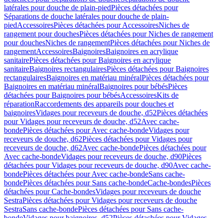
latérales pour douche de plain-pied
Pièces détachées pour
Séparations de douche latérales pour douche de plain-
pied
Accessoires
Pièces détachées pour Accessoires
Niches de
rangement pour douches
Pièces détachées pour Niches de rangement
pour douches
Niches de rangement
Pièces détachées pour Niches de
rangement
Accessoires
Baignoires
Baignoires en acrylique
sanitaire
Pièces détachées pour Baignoires en acrylique
sanitaire
Baignoires rectangulaires
Pièces détachées pour Baignoires
rectangulaires
Baignoires en matériau minéral
Pièces détachées pour
Baignoires en matériau minéral
Baignoires pour bébés
Pièces
détachées pour Baignoires pour bébés
Accessoires
Kits de
réparation
Raccordements des appareils pour douches et
baignoires
Vidages pour receveurs de douche, d52
Pièces détachées
pour Vidages pour receveurs de douche, d52
Avec cache-
bonde
Pièces détachées pour Avec cache-bonde
Vidages pour
receveurs de douche, d62
Pièces détachées pour Vidages pour
receveurs de douche, d62
Avec cache-bonde
Pièces détachées pour
Avec cache-bonde
Vidages pour receveurs de douche, d90
Pièces
détachées pour Vidages pour receveurs de douche, d90
Avec cache-
bonde
Pièces détachées pour Avec cache-bonde
Sans cache-
bonde
Pièces détachées pour Sans cache-bonde
Cache-bondes
Pièces
détachées pour Cache-bondes
Vidages pour receveurs de douche
Sestra
Pièces détachées pour Vidages pour receveurs de douche
Sestra
Sans cache-bonde
Pièces détachées pour Sans cache-
bonde
Vidages pour baignoires, d52
Pièces détachées pour Vidages