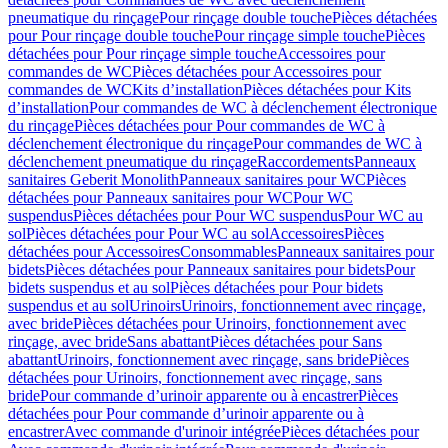
pneumatique du rinçage
Pour rinçage double touche
Pièces détachées
pour Pour rinçage double touche
Pour rinçage simple touche
Pièces
détachées pour Pour rinçage simple touche
Accessoires pour
commandes de WC
Pièces détachées pour Accessoires pour
commandes de WC
Kits d’installation
Pièces détachées pour Kits
d’installation
Pour commandes de WC à déclenchement électronique
du rinçage
Pièces détachées pour Pour commandes de WC à
déclenchement électronique du rinçage
Pour commandes de WC à
déclenchement pneumatique du rinçage
Raccordements
Panneaux
sanitaires Geberit Monolith
Panneaux sanitaires pour WC
Pièces
détachées pour Panneaux sanitaires pour WC
Pour WC
suspendus
Pièces détachées pour Pour WC suspendus
Pour WC au
sol
Pièces détachées pour Pour WC au sol
Accessoires
Pièces
détachées pour Accessoires
Consommables
Panneaux sanitaires pour
bidets
Pièces détachées pour Panneaux sanitaires pour bidets
Pour
bidets suspendus et au sol
Pièces détachées pour Pour bidets
suspendus et au sol
Urinoirs
Urinoirs, fonctionnement avec rinçage,
avec bride
Pièces détachées pour Urinoirs, fonctionnement avec
rinçage, avec bride
Sans abattant
Pièces détachées pour Sans
abattant
Urinoirs, fonctionnement avec rinçage, sans bride
Pièces
détachées pour Urinoirs, fonctionnement avec rinçage, sans
bride
Pour commande d’urinoir apparente ou à encastrer
Pièces
détachées pour Pour commande d’urinoir apparente ou à
encastrer
Avec commande d'urinoir intégrée
Pièces détachées pour