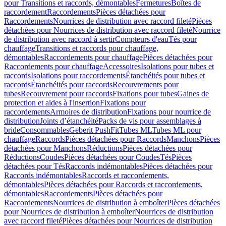
pour Transitions et raccords, démontables
Fermetures
Boîtes de
raccordement
Raccordements
Pièces détachées pour
Raccordements
Nourrices de distribution avec raccord fileté
Pièces
détachées pour Nourrices de distribution avec raccord fileté
Nourrice
de distribution avec raccord à sertir
Compteurs d'eau
Tés pour
chauffage
Transitions et raccords pour chauffage,
démontables
Raccordements pour chauffage
Pièces détachées pour
Raccordements pour chauffage
Accessoires
Isolations pour tubes et
raccords
Isolations pour raccordements
Étanchéités pour tubes et
raccords
Étanchéités pour raccords
Recouvrements pour
tubes
Recouvrement pour raccords
Fixations pour tubes
Gaines de
protection et aides à l'insertion
Fixations pour
raccordements
Armoires de distribution
Fixations pour nourrice de
distribution
Joints d’étanchéité
Packs de vis pour assemblages à
bride
Consommables
Geberit PushFit
Tubes ML
Tubes ML pour
chauffage
Raccords
Pièces détachées pour Raccords
Manchons
Pièces
détachées pour Manchons
Réductions
Pièces détachées pour
Réductions
Coudes
Pièces détachées pour Coudes
Tés
Pièces
détachées pour Tés
Raccords indémontables
Pièces détachées pour
Raccords indémontables
Raccords et raccordements,
démontables
Pièces détachées pour Raccords et raccordements,
démontables
Raccordements
Pièces détachées pour
Raccordements
Nourrices de distribution à emboîter
Pièces détachées
pour Nourrices de distribution à emboîter
Nourrices de distribution
avec raccord fileté
Pièces détachées pour Nourrices de distribution