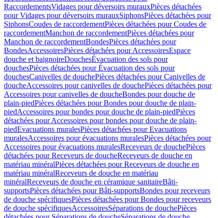
Raccordements
Vidages pour déversoirs muraux
Pièces détachées
pour Vidages pour déversoirs muraux
Siphons
Pièces détachées pour
Siphons
Coudes de raccordement
Pièces détachées pour Coudes de
raccordement
Manchon de raccordement
Pièces détachées pour
Manchon de raccordement
Bondes
Pièces détachées pour
Bondes
Accessoires
Pièces détachées pour Accessoires
Espace
douche et baignoire
Douches
Évacuation des sols pour
douches
Pièces détachées pour Évacuation des sols pour
douches
Canivelles de douche
Pièces détachées pour Canivelles de
douche
Accessoires pour canivelles de douche
Pièces détachées pour
Accessoires pour canivelles de douche
Bondes pour douche de
plain-pied
Pièces détachées pour Bondes pour douche de plain-
pied
Accessoires pour bondes pour douche de plain-pied
Pièces
détachées pour Accessoires pour bondes pour douche de plain-
pied
Evacuations murales
Pièces détachées pour Evacuations
murales
Accessoires pour évacuations murales
Pièces détachées pour
Accessoires pour évacuations murales
Receveurs de douche
Pièces
détachées pour Receveurs de douche
Receveurs de douche en
matériau minéral
Pièces détachées pour Receveurs de douche en
matériau minéral
Receveurs de douche en matériau
minéral
Receveurs de douche en céramique sanitaire
Bâti-
supports
Pièces détachées pour Bâti-supports
Bondes pour receveurs
de douche spécifiques
Pièces détachées pour Bondes pour receveurs
de douche spécifiques
Accessoires
Séparations de douche
Pièces
détachées pour Séparations de douche
Séparations de douche