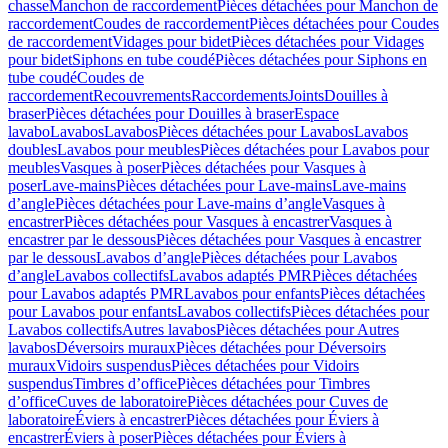
chasse
Manchon de raccordement
Pièces détachées pour Manchon de
raccordement
Coudes de raccordement
Pièces détachées pour Coudes
de raccordement
Vidages pour bidet
Pièces détachées pour Vidages
pour bidet
Siphons en tube coudé
Pièces détachées pour Siphons en
tube coudé
Coudes de
raccordement
Recouvrements
Raccordements
Joints
Douilles à
braser
Pièces détachées pour Douilles à braser
Espace
lavabo
Lavabos
Lavabos
Pièces détachées pour Lavabos
Lavabos
doubles
Lavabos pour meubles
Pièces détachées pour Lavabos pour
meubles
Vasques à poser
Pièces détachées pour Vasques à
poser
Lave-mains
Pièces détachées pour Lave-mains
Lave-mains
d’angle
Pièces détachées pour Lave-mains d’angle
Vasques à
encastrer
Pièces détachées pour Vasques à encastrer
Vasques à
encastrer par le dessous
Pièces détachées pour Vasques à encastrer
par le dessous
Lavabos d’angle
Pièces détachées pour Lavabos
d’angle
Lavabos collectifs
Lavabos adaptés PMR
Pièces détachées
pour Lavabos adaptés PMR
Lavabos pour enfants
Pièces détachées
pour Lavabos pour enfants
Lavabos collectifs
Pièces détachées pour
Lavabos collectifs
Autres lavabos
Pièces détachées pour Autres
lavabos
Déversoirs muraux
Pièces détachées pour Déversoirs
muraux
Vidoirs suspendus
Pièces détachées pour Vidoirs
suspendus
Timbres dʼoffice
Pièces détachées pour Timbres
dʼoffice
Cuves de laboratoire
Pièces détachées pour Cuves de
laboratoire
Éviers à encastrer
Pièces détachées pour Éviers à
encastrer
Éviers à poser
Pièces détachées pour Éviers à