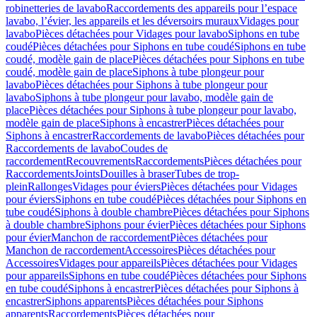
robinetteries de lavabo
Raccordements des appareils pour l’espace
lavabo, l’évier, les appareils et les déversoirs muraux
Vidages pour
lavabo
Pièces détachées pour Vidages pour lavabo
Siphons en tube
coudé
Pièces détachées pour Siphons en tube coudé
Siphons en tube
coudé, modèle gain de place
Pièces détachées pour Siphons en tube
coudé, modèle gain de place
Siphons à tube plongeur pour
lavabo
Pièces détachées pour Siphons à tube plongeur pour
lavabo
Siphons à tube plongeur pour lavabo, modèle gain de
place
Pièces détachées pour Siphons à tube plongeur pour lavabo,
modèle gain de place
Siphons à encastrer
Pièces détachées pour
Siphons à encastrer
Raccordements de lavabo
Pièces détachées pour
Raccordements de lavabo
Coudes de
raccordement
Recouvrements
Raccordements
Pièces détachées pour
Raccordements
Joints
Douilles à braser
Tubes de trop-
plein
Rallonges
Vidages pour éviers
Pièces détachées pour Vidages
pour éviers
Siphons en tube coudé
Pièces détachées pour Siphons en
tube coudé
Siphons à double chambre
Pièces détachées pour Siphons
à double chambre
Siphons pour évier
Pièces détachées pour Siphons
pour évier
Manchon de raccordement
Pièces détachées pour
Manchon de raccordement
Accessoires
Pièces détachées pour
Accessoires
Vidages pour appareils
Pièces détachées pour Vidages
pour appareils
Siphons en tube coudé
Pièces détachées pour Siphons
en tube coudé
Siphons à encastrer
Pièces détachées pour Siphons à
encastrer
Siphons apparents
Pièces détachées pour Siphons
apparents
Raccordements
Pièces détachées pour