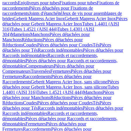
raccords
Enjoliveurs pour tubes
Fixations pour tubes
Fixations de
raccordements
Pièces détachées pour Fixations de
raccordements
Joints d'étanchéité
Jeux de vis pour assemblages de
brides
Geberit Mapress Acier Inox
Geberit Mapress Acier Inox
Pièces
détachées pour Geberit Mapress Acier Inox
Tubes 1.4401 (AISI
316)
Tubes 1.4521 (AISI 444)
Tubes 1.4301 (AISI
304)
Mamelons
Manchons
Pièces détachées pour
Manchons
Réductions
Pièces détachées pour
Réductions
Coudes
Pièces détachées pour Coudes
Tés
Pièces
détachées pour Tés
Raccords indémontables
Pièces détachées pour
Raccords indémontables
Raccords et raccordements,
démontables
Pièces détachées pour Raccords et raccordements,
démontables
Compensateurs
Pièces détachées pour
Compensateurs
Traversées
Fermetures
Pièces détachées pour
Fermetures
Raccordements
Pièces détachées pour
Raccordements
Geberit Mapress Acier Inox, sans silicone
Pièces
détachées pour Geberit Mapress Acier Inox, sans silicone
Tubes
1.4401 (AISI 316)
Tubes 1.4521 (AISI 444)
Manchons
Pièces
détachées pour Manchons
Réductions
Pièces détachées pour
Réductions
Coudes
Pièces détachées pour Coudes
Tés
Pièces
détachées pour Tés
Raccords indémontables
Pièces détachées pour
Raccords indémontables
Raccords et raccordements,
démontables
Pièces détachées pour Raccords et raccordements,
démontables
Fermetures
Pièces détachées pour
Fermetures
Raccordements
Pièces détachées pour