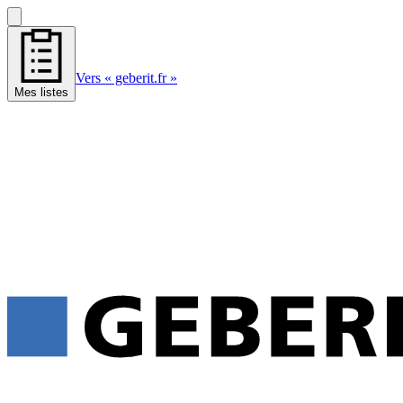
Vers « geberit.fr »
Mes listes