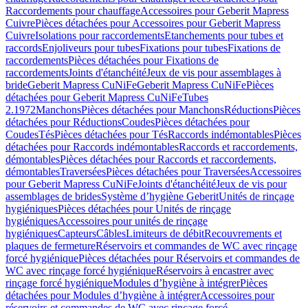
Raccordements pour chauffage
Accessoires pour Geberit Mapress
Cuivre
Pièces détachées pour Accessoires pour Geberit Mapress
Cuivre
Isolations pour raccordements
Etanchements pour tubes et
raccords
Enjoliveurs pour tubes
Fixations pour tubes
Fixations de
raccordements
Pièces détachées pour Fixations de
raccordements
Joints d'étanchéité
Jeux de vis pour assemblages à
bride
Geberit Mapress CuNiFe
Geberit Mapress CuNiFe
Pièces
détachées pour Geberit Mapress CuNiFe
Tubes
2.1972
Manchons
Pièces détachées pour Manchons
Réductions
Pièces
détachées pour Réductions
Coudes
Pièces détachées pour
Coudes
Tés
Pièces détachées pour Tés
Raccords indémontables
Pièces
détachées pour Raccords indémontables
Raccords et raccordements,
démontables
Pièces détachées pour Raccords et raccordements,
démontables
Traversées
Pièces détachées pour Traversées
Accessoires
pour Geberit Mapress CuNiFe
Joints d'étanchéité
Jeux de vis pour
assemblages de brides
Système d’hygiène Geberit
Unités de rinçage
hygiéniques
Pièces détachées pour Unités de rinçage
hygiéniques
Accessoires pour unités de rinçage
hygiéniques
Capteurs
Câbles
Limiteurs de débit
Recouvrements et
plaques de fermeture
Réservoirs et commandes de WC avec rinçage
forcé hygiénique
Pièces détachées pour Réservoirs et commandes de
WC avec rinçage forcé hygiénique
Réservoirs à encastrer avec
rinçage forcé hygiénique
Modules d’hygiène à intégrer
Pièces
détachées pour Modules d’hygiène à intégrer
Accessoires pour
réservoirs et commandes de WC avec rinçage forcé