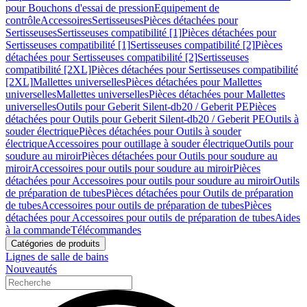
pour Bouchons d'essai de pression
Equipement de
contrôle
Accessoires
Sertisseuses
Pièces détachées pour
Sertisseuses
Sertisseuses compatibilité [1]
Pièces détachées pour
Sertisseuses compatibilité [1]
Sertisseuses compatibilité [2]
Pièces
détachées pour Sertisseuses compatibilité [2]
Sertisseuses
compatibilité [2XL]
Pièces détachées pour Sertisseuses compatibilité
[2XL]
Mallettes universelles
Pièces détachées pour Mallettes
universelles
Mallettes universelles
Pièces détachées pour Mallettes
universelles
Outils pour Geberit Silent-db20 / Geberit PE
Pièces
détachées pour Outils pour Geberit Silent-db20 / Geberit PE
Outils à
souder électrique
Pièces détachées pour Outils à souder
électrique
Accessoires pour outillage à souder électrique
Outils pour
soudure au miroir
Pièces détachées pour Outils pour soudure au
miroir
Accessoires pour outils pour soudure au miroir
Pièces
détachées pour Accessoires pour outils pour soudure au miroir
Outils
de préparation de tubes
Pièces détachées pour Outils de préparation
de tubes
Accessoires pour outils de préparation de tubes
Pièces
détachées pour Accessoires pour outils de préparation de tubes
Aides
à la commande
Télécommandes
Catégories de produits
Lignes de salle de bains
Nouveautés