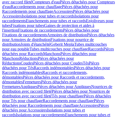
avec raccord fileté
Compteurs d'eau
Pièces détachées pour Compteurs
d'eau
Raccordements pour chauffage
Pièces détachées pour
Raccordements pour chauffage
Accessoires
Pièces détachées pour
Accessoires
Isolations pour tubes et raccords
Isolations pour
raccordements
Etanchements pour tubes et raccords
Enjoliveurs pour
tubes
Fixations pour tubes
Gaines de protection et aides à
l'insertion
Fixations de raccordements
Pièces détachées pour
Fixations de raccordements
Armoires de distribution
Pièces détachées
pour Armoires de distribution
Fixations pour nourrice de
distribution
Joints d'étanchéité
Geberit Mepla
Tubes multicouches
pour eau potable
Tubes multicouches pour chauffage
Raccords
Pièces
détachées pour Raccords
Manchons
Pièces détachées pour
Manchons
Réductions
Pièces détachées pour
Réductions
Coudes
Pièces détachées pour Coudes
Tés
Pièces
détachées pour Tés
Raccords indémontables
Pièces détachées pour
Raccords indémontables
Raccords et raccordements,
démontables
Pièces détachées pour Raccords et raccordements,
démontables
Fermetures
Pièces détachées pour
Fermetures
Appliques
Pièces détachées pour Appliques
Nourrices de
distribution avec raccord fileté
Pièces détachées pour Nourrices de
distribution avec raccord fileté
Tés pour chauffage
Pièces détachées
pour Tés pour chauffage
Raccordements pour chauffage
Pièces
détachées pour Raccordements pour chauffage
Accessoires
Pièces
détachées pour Accessoires
Isolations pour tubes et
raccords
Isolations pour raccordements
Etanchements pour tubes et