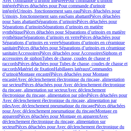
Avec commande d'urinoir intégrée
Pour commande d'urinoir
intégrée
Pièces détachées pour Pour commande d'urinoir
intégrée
Urinoirs, fonctionnement sans eau
Pièces détachées pour
Urinoirs, fonctionnement sans eau
Sans abattant
Pièces détachées
pour Sans abattant
Séparations d’urinoirs
Pièces détachées pour
Séparations d’urinoirs
Séparations d’urinoirs en matière
synthétique
Pièces détachées pour Séparations d’urinoirs en matière
synthétique
Séparations d’urinoirs en verre
Pièces détachées pour
Séparations d’urinoirs en verre
Séparations d’urinoirs en céramique
sanitaire
Pièces détachées pour Séparations d’urinoirs en céramique
sanitaire
Accessoires
Pièces détachées pour Accessoires
Siphons et
accessoires de siphon
Tubes de chasse, coudes de chasse et
raccords
Pièces détachées pour Tubes de chasse, coudes de chasse et
raccords
Matériel de fixation
Habillages latéraux
Commandes
dʼurinoir
Montage encastré
Pièces détachées pour Montage
encastré
Avec déclenchement électronique du rinçage, alimentation
sur secteur
Pièces détachées pour Avec déclenchement électronique
du rinçage, alimentation sur secteur
Avec déclenchement
électronique du rinçage, alimentation par piles
Pièces détachées pour
Avec déclenchement électronique du rinçage, alimentation par
piles
Avec déclenchement pneumatique du rinçage
Pièces détachées
pour Avec déclenchement pneumatique du rinçage
Montage en
apparent
Pièces détachées pour Montage en apparent
Avec
déclenchement électronique du rinçage, alimentation sur
secteur
Pièces détachées pour Avec déclenchement électronique du