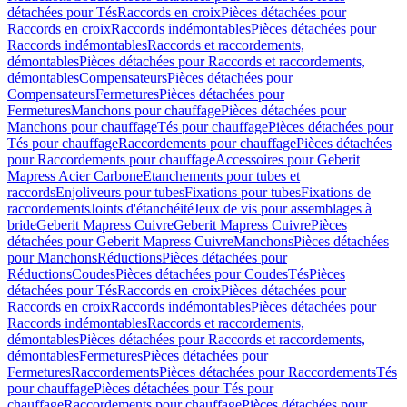
détachées pour Tés
Raccords en croix
Pièces détachées pour
Raccords en croix
Raccords indémontables
Pièces détachées pour
Raccords indémontables
Raccords et raccordements,
démontables
Pièces détachées pour Raccords et raccordements,
démontables
Compensateurs
Pièces détachées pour
Compensateurs
Fermetures
Pièces détachées pour
Fermetures
Manchons pour chauffage
Pièces détachées pour
Manchons pour chauffage
Tés pour chauffage
Pièces détachées pour
Tés pour chauffage
Raccordements pour chauffage
Pièces détachées
pour Raccordements pour chauffage
Accessoires pour Geberit
Mapress Acier Carbone
Etanchements pour tubes et
raccords
Enjoliveurs pour tubes
Fixations pour tubes
Fixations de
raccordements
Joints d'étanchéité
Jeux de vis pour assemblages à
bride
Geberit Mapress Cuivre
Geberit Mapress Cuivre
Pièces
détachées pour Geberit Mapress Cuivre
Manchons
Pièces détachées
pour Manchons
Réductions
Pièces détachées pour
Réductions
Coudes
Pièces détachées pour Coudes
Tés
Pièces
détachées pour Tés
Raccords en croix
Pièces détachées pour
Raccords en croix
Raccords indémontables
Pièces détachées pour
Raccords indémontables
Raccords et raccordements,
démontables
Pièces détachées pour Raccords et raccordements,
démontables
Fermetures
Pièces détachées pour
Fermetures
Raccordements
Pièces détachées pour Raccordements
Tés
pour chauffage
Pièces détachées pour Tés pour
chauffage
Raccordements pour chauffage
Pièces détachées pour