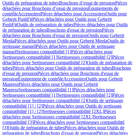
Outils de préparation de tubes
Bouchons d’essai de pression
Pièces
détachées pour Bouchons d’essai de pression
Équipements de
contrôle
Accessoires
Pièces détachées pour Accessoires
Outils pour
Geberit PushFit
Pièces détachées pour Outils pour Geberit
PushFit
Outils de préparation de tubes
Pièces détachées pour Outils
de préparation de tubes
Bouchons d'essai de pression
Pièces
détachées pour Bouchons d'essai de pression
Outils pour Geberit
Mepla
Pièces détachées pour Outils pour Geberit Mepla
Outils de
sertissage manuel
Pièces détachées pour Outils de sertissage
manuel
Sertisseuses compatibilité [1]
Pièces détachées pour
Sertisseuses compatibilité [1]
Sertisseuses compatibilité [2]
Pièces
détachées pour Sertisseuses compatibilité [2]
Outils de préparation de
tubes
Pièces détachées pour Outils de préparation de tubes
Bouchons
d'essai de pression
Pièces détachées pour Bouchons d'essai de
pression
Équipement de contrôle
Accessoires
Outils pour Geberit
Mapress
Pièces détachées pour Outils pour Geberit
Mapress
Sertisseuses compatibilité [1]
Pièces détachées pour
Sertisseuses compatibilité [1]
Sertisseuses compatibilité [2]
Pièces
détachées pour Sertisseuses compatibilité [2]
Outils de sertissage
compatibilité [1] / [2]
Pièces détachées pour Outils de sertissage
compatibilité [1] / [2]
Sertisseuses compatibilité [2XL]
Pièces
détachées pour Sertisseuses compatibilité [2XL]
Sertisseuses
compatibilité [3]
Pièces détachées pour Sertisseuses compatibilité
[3]
Outils de préparation de tubes
Pièces détachées pour Outils de
préparation de tubes
Bouchons d'essai de pression
Pièces détachées