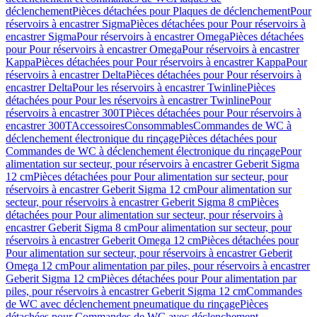
déclenchement
Pièces détachées pour Plaques de déclenchement
Pour
réservoirs à encastrer Sigma
Pièces détachées pour Pour réservoirs à
encastrer Sigma
Pour réservoirs à encastrer Omega
Pièces détachées
pour Pour réservoirs à encastrer Omega
Pour réservoirs à encastrer
Kappa
Pièces détachées pour Pour réservoirs à encastrer Kappa
Pour
réservoirs à encastrer Delta
Pièces détachées pour Pour réservoirs à
encastrer Delta
Pour les réservoirs à encastrer Twinline
Pièces
détachées pour Pour les réservoirs à encastrer Twinline
Pour
réservoirs à encastrer 300T
Pièces détachées pour Pour réservoirs à
encastrer 300T
Accessoires
Consommables
Commandes de WC à
déclenchement électronique du rinçage
Pièces détachées pour
Commandes de WC à déclenchement électronique du rinçage
Pour
alimentation sur secteur, pour réservoirs à encastrer Geberit Sigma
12 cm
Pièces détachées pour Pour alimentation sur secteur, pour
réservoirs à encastrer Geberit Sigma 12 cm
Pour alimentation sur
secteur, pour réservoirs à encastrer Geberit Sigma 8 cm
Pièces
détachées pour Pour alimentation sur secteur, pour réservoirs à
encastrer Geberit Sigma 8 cm
Pour alimentation sur secteur, pour
réservoirs à encastrer Geberit Omega 12 cm
Pièces détachées pour
Pour alimentation sur secteur, pour réservoirs à encastrer Geberit
Omega 12 cm
Pour alimentation par piles, pour réservoirs à encastrer
Geberit Sigma 12 cm
Pièces détachées pour Pour alimentation par
piles, pour réservoirs à encastrer Geberit Sigma 12 cm
Commandes
de WC avec déclenchement pneumatique du rinçage
Pièces
détachées pour Commandes de WC avec déclenchement