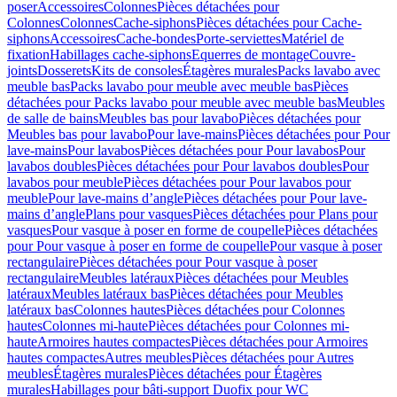
poser
Accessoires
Colonnes
Pièces détachées pour
Colonnes
Colonnes
Cache-siphons
Pièces détachées pour Cache-
siphons
Accessoires
Cache-bondes
Porte-serviettes
Matériel de
fixation
Habillages cache-siphons
Equerres de montage
Couvre-
joints
Dosserets
Kits de consoles
Étagères murales
Packs lavabo avec
meuble bas
Packs lavabo pour meuble avec meuble bas
Pièces
détachées pour Packs lavabo pour meuble avec meuble bas
Meubles
de salle de bains
Meubles bas pour lavabo
Pièces détachées pour
Meubles bas pour lavabo
Pour lave-mains
Pièces détachées pour Pour
lave-mains
Pour lavabos
Pièces détachées pour Pour lavabos
Pour
lavabos doubles
Pièces détachées pour Pour lavabos doubles
Pour
lavabos pour meuble
Pièces détachées pour Pour lavabos pour
meuble
Pour lave-mains d’angle
Pièces détachées pour Pour lave-
mains d’angle
Plans pour vasques
Pièces détachées pour Plans pour
vasques
Pour vasque à poser en forme de coupelle
Pièces détachées
pour Pour vasque à poser en forme de coupelle
Pour vasque à poser
rectangulaire
Pièces détachées pour Pour vasque à poser
rectangulaire
Meubles latéraux
Pièces détachées pour Meubles
latéraux
Meubles latéraux bas
Pièces détachées pour Meubles
latéraux bas
Colonnes hautes
Pièces détachées pour Colonnes
hautes
Colonnes mi-haute
Pièces détachées pour Colonnes mi-
haute
Armoires hautes compactes
Pièces détachées pour Armoires
hautes compactes
Autres meubles
Pièces détachées pour Autres
meubles
Étagères murales
Pièces détachées pour Étagères
murales
Habillages pour bâti-support Duofix pour WC