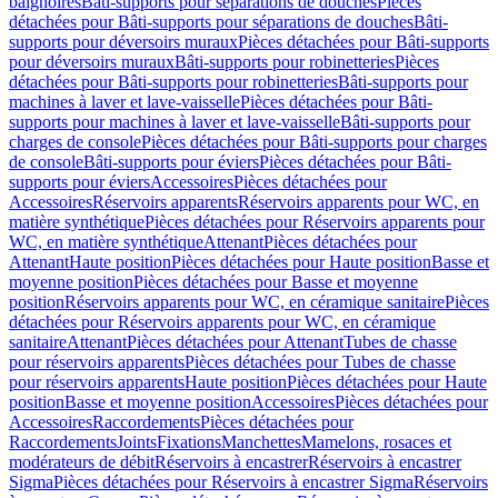
baignoires
Bâti-supports pour séparations de douches
Pièces
détachées pour Bâti-supports pour séparations de douches
Bâti-
supports pour déversoirs muraux
Pièces détachées pour Bâti-supports
pour déversoirs muraux
Bâti-supports pour robinetteries
Pièces
détachées pour Bâti-supports pour robinetteries
Bâti-supports pour
machines à laver et lave-vaisselle
Pièces détachées pour Bâti-
supports pour machines à laver et lave-vaisselle
Bâti-supports pour
charges de console
Pièces détachées pour Bâti-supports pour charges
de console
Bâti-supports pour éviers
Pièces détachées pour Bâti-
supports pour éviers
Accessoires
Pièces détachées pour
Accessoires
Réservoirs apparents
Réservoirs apparents pour WC, en
matière synthétique
Pièces détachées pour Réservoirs apparents pour
WC, en matière synthétique
Attenant
Pièces détachées pour
Attenant
Haute position
Pièces détachées pour Haute position
Basse et
moyenne position
Pièces détachées pour Basse et moyenne
position
Réservoirs apparents pour WC, en céramique sanitaire
Pièces
détachées pour Réservoirs apparents pour WC, en céramique
sanitaire
Attenant
Pièces détachées pour Attenant
Tubes de chasse
pour réservoirs apparents
Pièces détachées pour Tubes de chasse
pour réservoirs apparents
Haute position
Pièces détachées pour Haute
position
Basse et moyenne position
Accessoires
Pièces détachées pour
Accessoires
Raccordements
Pièces détachées pour
Raccordements
Joints
Fixations
Manchettes
Mamelons, rosaces et
modérateurs de débit
Réservoirs à encastrer
Réservoirs à encastrer
Sigma
Pièces détachées pour Réservoirs à encastrer Sigma
Réservoirs