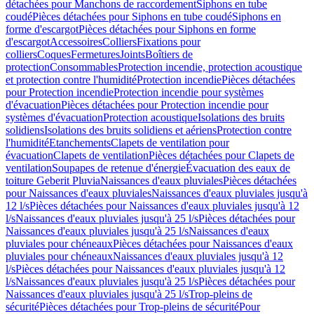
détachées pour Manchons de raccordement
Siphons en tube
coudé
Pièces détachées pour Siphons en tube coudé
Siphons en
forme d'escargot
Pièces détachées pour Siphons en forme
d'escargot
Accessoires
Colliers
Fixations pour
colliers
Coques
Fermetures
Joints
Boîtiers de
protection
Consommables
Protection incendie, protection acoustique
et protection contre l'humidité
Protection incendie
Pièces détachées
pour Protection incendie
Protection incendie pour systèmes
d'évacuation
Pièces détachées pour Protection incendie pour
systèmes d'évacuation
Protection acoustique
Isolations des bruits
solidiens
Isolations des bruits solidiens et aériens
Protection contre
l'humidité
Etanchements
Clapets de ventilation pour
évacuation
Clapets de ventilation
Pièces détachées pour Clapets de
ventilation
Soupapes de retenue d'énergie
Évacuation des eaux de
toiture Geberit Pluvia
Naissances d'eaux pluviales
Pièces détachées
pour Naissances d'eaux pluviales
Naissances d'eaux pluviales jusqu'à
12 l/s
Pièces détachées pour Naissances d'eaux pluviales jusqu'à 12
l/s
Naissances d'eaux pluviales jusqu'à 25 l/s
Pièces détachées pour
Naissances d'eaux pluviales jusqu'à 25 l/s
Naissances d'eaux
pluviales pour chéneaux
Pièces détachées pour Naissances d'eaux
pluviales pour chéneaux
Naissances d'eaux pluviales jusqu'à 12
l/s
Pièces détachées pour Naissances d'eaux pluviales jusqu'à 12
l/s
Naissances d'eaux pluviales jusqu'à 25 l/s
Pièces détachées pour
Naissances d'eaux pluviales jusqu'à 25 l/s
Trop-pleins de
sécurité
Pièces détachées pour Trop-pleins de sécurité
Pour