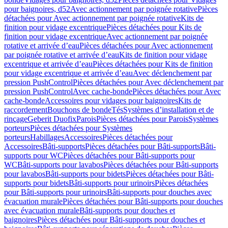
pour baignoires, d52
Avec actionnement par poignée rotative
Pièces
détachées pour Avec actionnement par poignée rotative
Kits de
finition pour vidage excentrique
Pièces détachées pour Kits de
finition pour vidage excentrique
Avec actionnement par poignée
rotative et arrivée d’eau
Pièces détachées pour Avec actionnement
par poignée rotative et arrivée d’eau
Kits de finition pour vidage
excentrique et arrivée d’eau
Pièces détachées pour Kits de finition
pour vidage excentrique et arrivée d’eau
Avec déclenchement par
pression PushControl
Pièces détachées pour Avec déclenchement par
pression PushControl
Avec cache-bonde
Pièces détachées pour Avec
cache-bonde
Accessoires pour vidages pour baignoires
Kits de
raccordement
Bouchons de bonde
Tés
Systèmes d’installation et de
rinçage
Geberit Duofix
Parois
Pièces détachées pour Parois
Systèmes
porteurs
Pièces détachées pour Systèmes
porteurs
Habillages
Accessoires
Pièces détachées pour
Accessoires
Bâti-supports
Pièces détachées pour Bâti-supports
Bâti-
supports pour WC
Pièces détachées pour Bâti-supports pour
WC
Bâti-supports pour lavabos
Pièces détachées pour Bâti-supports
pour lavabos
Bâti-supports pour bidets
Pièces détachées pour Bâti-
supports pour bidets
Bâti-supports pour urinoirs
Pièces détachées
pour Bâti-supports pour urinoirs
Bâti-supports pour douches avec
évacuation murale
Pièces détachées pour Bâti-supports pour douches
avec évacuation murale
Bâti-supports pour douches et
baignoires
Pièces détachées pour Bâti-supports pour douches et