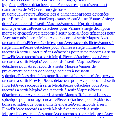
hygiénique
Pièces détachées pour Accessoires pour réservoirs et
commandes de WC avec rinçage forcé
hygiénique
Capteurs
Câbles
Blocs d’alimentation
Pièces détachées
pour Blocs d’alimentation
Composants réseau
Vannes
Vannes à siège
droit
Avec raccords à sertir Mapress
Vannes à siège droit pour
montage encastré
Pièces détachées pour Vannes à siège droit pour
montage encastré
Avec raccords à sertir Mepla
Pièces détachées pour
Avec raccords à sertir Mepla
Avec raccords à sertir Mapress
Avec
raccords filetés
Pièces détachées pour Avec raccords filetés
Vannes à
siège incliné
Pièces détachées pour Vannes à siège incliné
Avec
raccords à sertir FlowFit
Pièces détachées pour Avec raccords à sertir
FlowFit
Avec raccords à sertir Mepla
Pièces détachées pour Avec
raccords à sertir Mepla
Avec raccords à sertir Mapress
Pièces
détachées pour Avec raccords à sertir Mapress
Vannes de
prélèvement
Robinets de vidange
Robinets à boisseau
sphérique
Pièces détachées pour Robinets à boisseau sphérique
Avec
raccords à sertir FlowFit
Pièces détachées pour Avec raccords à sertir
FlowFit
Avec raccords à sertir Mepla
Pièces détachées pour Avec
raccords à sertir Mepla
Avec raccords à sertir Mapress
Pièces
détachées pour Avec raccords à sertir Mapress
Robinets à boisseau
sphérique pour montage encastré
Pièces détachées pour Robinets à
boisseau sphérique pour montage encastré
Avec raccords à sertir
FlowFit
Avec raccords à sertir Mepla
Avec raccords à sertir
Mapress
Pièces détachées pour Avec raccords à sertir Mapress
Avec