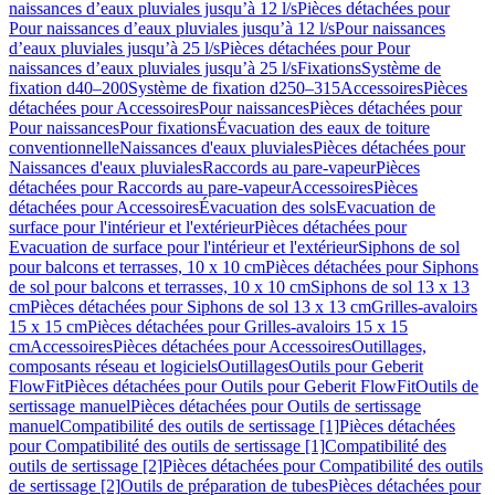
naissances d’eaux pluviales jusqu’à 12 l/s
Pièces détachées pour
Pour naissances d’eaux pluviales jusqu’à 12 l/s
Pour naissances
d’eaux pluviales jusqu’à 25 l/s
Pièces détachées pour Pour
naissances d’eaux pluviales jusqu’à 25 l/s
Fixations
Système de
fixation d40–200
Système de fixation d250–315
Accessoires
Pièces
détachées pour Accessoires
Pour naissances
Pièces détachées pour
Pour naissances
Pour fixations
Évacuation des eaux de toiture
conventionnelle
Naissances d'eaux pluviales
Pièces détachées pour
Naissances d'eaux pluviales
Raccords au pare-vapeur
Pièces
détachées pour Raccords au pare-vapeur
Accessoires
Pièces
détachées pour Accessoires
Évacuation des sols
Evacuation de
surface pour l'intérieur et l'extérieur
Pièces détachées pour
Evacuation de surface pour l'intérieur et l'extérieur
Siphons de sol
pour balcons et terrasses, 10 x 10 cm
Pièces détachées pour Siphons
de sol pour balcons et terrasses, 10 x 10 cm
Siphons de sol 13 x 13
cm
Pièces détachées pour Siphons de sol 13 x 13 cm
Grilles-avaloirs
15 x 15 cm
Pièces détachées pour Grilles-avaloirs 15 x 15
cm
Accessoires
Pièces détachées pour Accessoires
Outillages,
composants réseau et logiciels
Outillages
Outils pour Geberit
FlowFit
Pièces détachées pour Outils pour Geberit FlowFit
Outils de
sertissage manuel
Pièces détachées pour Outils de sertissage
manuel
Compatibilité des outils de sertissage [1]
Pièces détachées
pour Compatibilité des outils de sertissage [1]
Compatibilité des
outils de sertissage [2]
Pièces détachées pour Compatibilité des outils
de sertissage [2]
Outils de préparation de tubes
Pièces détachées pour