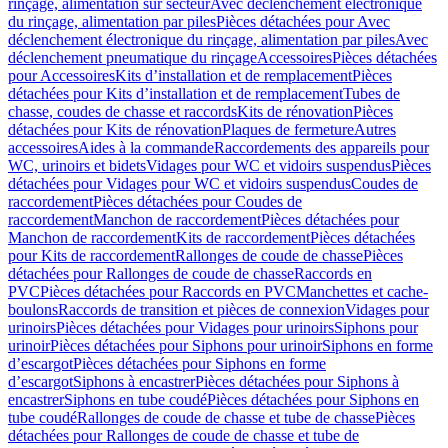
rinçage, alimentation sur secteur
Avec déclenchement électronique
du rinçage, alimentation par piles
Pièces détachées pour Avec
déclenchement électronique du rinçage, alimentation par piles
Avec
déclenchement pneumatique du rinçage
Accessoires
Pièces détachées
pour Accessoires
Kits d’installation et de remplacement
Pièces
détachées pour Kits d’installation et de remplacement
Tubes de
chasse, coudes de chasse et raccords
Kits de rénovation
Pièces
détachées pour Kits de rénovation
Plaques de fermeture
Autres
accessoires
Aides à la commande
Raccordements des appareils pour
WC, urinoirs et bidets
Vidages pour WC et vidoirs suspendus
Pièces
détachées pour Vidages pour WC et vidoirs suspendus
Coudes de
raccordement
Pièces détachées pour Coudes de
raccordement
Manchon de raccordement
Pièces détachées pour
Manchon de raccordement
Kits de raccordement
Pièces détachées
pour Kits de raccordement
Rallonges de coude de chasse
Pièces
détachées pour Rallonges de coude de chasse
Raccords en
PVC
Pièces détachées pour Raccords en PVC
Manchettes et cache-
boulons
Raccords de transition et pièces de connexion
Vidages pour
urinoirs
Pièces détachées pour Vidages pour urinoirs
Siphons pour
urinoir
Pièces détachées pour Siphons pour urinoir
Siphons en forme
d’escargot
Pièces détachées pour Siphons en forme
d’escargot
Siphons à encastrer
Pièces détachées pour Siphons à
encastrer
Siphons en tube coudé
Pièces détachées pour Siphons en
tube coudé
Rallonges de coude de chasse et tube de chasse
Pièces
détachées pour Rallonges de coude de chasse et tube de