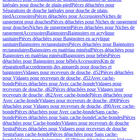
latérales pour douche de plain-pied
Pièces détachées pour
Séparations de douche latérales pour douche de plain-
pied
Accessoires
Pièces détachées pour Accessoires
Niches de
rangement pour douches
Pièces détachées pour Niches de rangement
pour douches
Niches de rangement
Pièces détachées pour Niches de
rangement
Accessoires
Baignoires
Baignoires en acrylique
sanitaire
Pièces détachées pour Baignoires en acrylique
sanitaire
Baignoires rectangulaires
Pièces détachées pour Baignoires
rectangulaires
Baignoires en matériau minéral
Pièces détachées pour
Baignoires en matériau minéral
Baignoires pour bébés
Pièces
détachées pour Baignoires pour bébés
Accessoires
Kits de
réparation
Raccordements des appareils pour douches et
baignoires
Vidages pour receveurs de douche, d52
Pièces détachées
pour Vidages pour receveurs de douche, d52
Avec cache-
bonde
Pièces détachées pour Avec cache-bonde
Vidages pour
receveurs de douche, d62
Pièces détachées pour Vidages pour
receveurs de douche, d62
Avec cache-bonde
Pièces détachées pour
Avec cache-bonde
Vidages pour receveurs de douche, d90
Pièces
détachées pour Vidages pour receveurs de douche, d90
Avec cache-
bonde
Pièces détachées pour Avec cache-bonde
Sans cache-
bonde
Pièces détachées pour Sans cache-bonde
Cache-bondes
Pièces
détachées pour Cache-bondes
Vidages pour receveurs de douche
Sestra
Pièces détachées pour Vidages pour receveurs de douche
Sestra
Sans cache-bonde
Pièces détachées pour Sans cache-
bonde
Vidages pour baignoires, d52
Pièces détachées pour Vidages