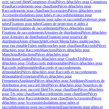
avec raccord fileté
Compteurs d'eau
Pièces détachées pour Compteurs
d'eau
Raccordements pour chauffage
Pièces détachées pour
Raccordements pour chauffage
Accessoires
Pièces détachées pour
Accessoires
Isolations pour tubes et raccords
Isolations pour
raccordements
Etanchements pour tubes et raccords
Enjoliveurs pour
tubes
Fixations pour tubes
Gaines de protection et aides à
l'insertion
Fixations de raccordements
Pièces détachées pour
Fixations de raccordements
Armoires de distribution
Pièces détachées
pour Armoires de distribution
Fixations pour nourrice de
distribution
Joints d'étanchéité
Geberit Mepla
Tubes multicouches
pour eau potable
Tubes multicouches pour chauffage
Raccords
Pièces
détachées pour Raccords
Manchons
Pièces détachées pour
Manchons
Réductions
Pièces détachées pour
Réductions
Coudes
Pièces détachées pour Coudes
Tés
Pièces
détachées pour Tés
Raccords indémontables
Pièces détachées pour
Raccords indémontables
Raccords et raccordements,
démontables
Pièces détachées pour Raccords et raccordements,
démontables
Fermetures
Pièces détachées pour
Fermetures
Appliques
Pièces détachées pour Appliques
Nourrices de
distribution avec raccord fileté
Pièces détachées pour Nourrices de
distribution avec raccord fileté
Tés pour chauffage
Pièces détachées
pour Tés pour chauffage
Raccordements pour chauffage
Pièces
détachées pour Raccordements pour chauffage
Accessoires
Pièces
détachées pour Accessoires
Isolations pour tubes et
raccords
Isolations pour raccordements
Etanchements pour tubes et