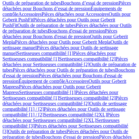
Outils de préparation de tubes
Bouchons d’essai de pression
Pièces
détachées pour Bouchons d’essai de pression
Équipements de
contrôle
Accessoires
Pièces détachées pour Accessoires
Outils pour
Geberit PushFit
Pièces détachées pour Outils pour Geberit
PushFit
Outils de préparation de tubes
Pièces détachées pour Outils
de préparation de tubes
Bouchons d'essai de pression
Pièces
détachées pour Bouchons d'essai de pression
Outils pour Geberit
Mepla
Pièces détachées pour Outils pour Geberit Mepla
Outils de
sertissage manuel
Pièces détachées pour Outils de sertissage
manuel
Sertisseuses compatibilité [1]
Pièces détachées pour
Sertisseuses compatibilité [1]
Sertisseuses compatibilité [2]
Pièces
détachées pour Sertisseuses compatibilité [2]
Outils de préparation de
tubes
Pièces détachées pour Outils de préparation de tubes
Bouchons
d'essai de pression
Pièces détachées pour Bouchons d'essai de
pression
Équipement de contrôle
Accessoires
Outils pour Geberit
Mapress
Pièces détachées pour Outils pour Geberit
Mapress
Sertisseuses compatibilité [1]
Pièces détachées pour
Sertisseuses compatibilité [1]
Sertisseuses compatibilité [2]
Pièces
détachées pour Sertisseuses compatibilité [2]
Outils de sertissage
compatibilité [1] / [2]
Pièces détachées pour Outils de sertissage
compatibilité [1] / [2]
Sertisseuses compatibilité [2XL]
Pièces
détachées pour Sertisseuses compatibilité [2XL]
Sertisseuses
compatibilité [3]
Pièces détachées pour Sertisseuses compatibilité
[3]
Outils de préparation de tubes
Pièces détachées pour Outils de
préparation de tubes
Bouchons d'essai de pression
Pièces détachées