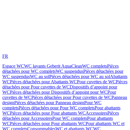
FR
Espace WC
WC lavants Geberit AquaClean
WC complets
Pièces
détachées pour WC complets
WC suspendus
Pièces détachées pour
WC suspendus
WC au sol
Pièces détachées pour WC au sol
Abattants
WC
Pièces détachées pour Abattants WC
Pour cuvettes de WC
Pièces
détachées pour Pour cuvettes de WC
Dispositifs d’appoint pour
WC
Pièces détachées pour Dispositifs d’appoint pour WC
Pour
cuvettes de WC
Pièces détachées pour Pour cuvettes de WC
Panneau
design
Pièces détachées pour Panneau design
Pour WC
complets
Pièces détachées pour Pour WC complets
Pour abattants
WC
Pièces détachées pour Pour abattants WC
Accessoires
Pièces
détachées pour Accessoires
Pour WC complets
Pour abattants
WC
Pièces détachées pour Pour abattants WC
Pour abattants WC et
WC complets
Consommables
WC et abattants WC
WC