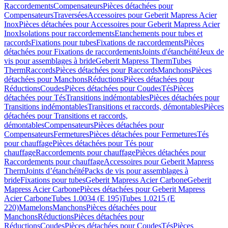
Raccordements
Compensateurs
Pièces détachées pour
Compensateurs
Traversées
Accessoires pour Geberit Mapress Acier
Inox
Pièces détachées pour Accessoires pour Geberit Mapress Acier
Inox
Isolations pour raccordements
Etanchements pour tubes et
raccords
Fixations pour tubes
Fixations de raccordements
Pièces
détachées pour Fixations de raccordements
Joints d'étanchéité
Jeux de
vis pour assemblages à bride
Geberit Mapress Therm
Tubes
Therm
Raccords
Pièces détachées pour Raccords
Manchons
Pièces
détachées pour Manchons
Réductions
Pièces détachées pour
Réductions
Coudes
Pièces détachées pour Coudes
Tés
Pièces
détachées pour Tés
Transitions indémontables
Pièces détachées pour
Transitions indémontables
Transitions et raccords, démontables
Pièces
détachées pour Transitions et raccords,
démontables
Compensateurs
Pièces détachées pour
Compensateurs
Fermetures
Pièces détachées pour Fermetures
Tés
pour chauffage
Pièces détachées pour Tés pour
chauffage
Raccordements pour chauffage
Pièces détachées pour
Raccordements pour chauffage
Accessoires pour Geberit Mapress
Therm
Joints d’étanchéité
Packs de vis pour assemblages à
bride
Fixations pour tubes
Geberit Mapress Acier Carbone
Geberit
Mapress Acier Carbone
Pièces détachées pour Geberit Mapress
Acier Carbone
Tubes 1.0034 (E 195)
Tubes 1.0215 (E
220)
Mamelons
Manchons
Pièces détachées pour
Manchons
Réductions
Pièces détachées pour
Réductions
Coudes
Pièces détachées pour Coudes
Tés
Pièces