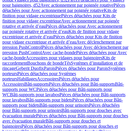
pour baignoires, d52
Avec actionnement par poignée rotative
Pièces
détachées pour Avec actionnement par poignée rotative
Kits de
finition pour vidage excentrique
Pièces détachées pour Kits de
finition pour vidage excentrique
Avec actionnement par poignée
rotative et arrivée d’eau
Pièces détachées pour Avec actionnement
par poignée rotative et arrivée d’eau
Kits de finition pour vidage
excentrique et arrivée d’eau
Pièces détachées pour Kits de finition
pour vidage excentrique et arrivée d’eau
Avec déclenchement par
pression PushControl
Pièces détachées pour Avec déclenchement par
pression PushControl
Avec cache-bonde
Pièces détachées pour Avec
cache-bonde
Accessoires pour vidages pour baignoires
Kits de
raccordement
Bouchons de bonde
Tés
Systèmes d’installation et de
rinçage
Geberit Duofix
Parois
Pièces détachées pour Parois
Systèmes
porteurs
Pièces détachées pour Systèmes
porteurs
Habillages
Accessoires
Pièces détachées pour
Accessoires
Bâti-supports
Pièces détachées pour Bâti-supports
Bâti-
supports pour WC
Pièces détachées pour Bâti-supports pour
WC
Bâti-supports pour lavabos
Pièces détachées pour Bâti-supports
pour lavabos
Bâti-supports pour bidets
Pièces détachées pour Bâti-
supports pour bidets
Bâti-supports pour urinoirs
Pièces détachées
pour Bâti-supports pour urinoirs
Bâti-supports pour douches avec
évacuation murale
Pièces détachées pour Bâti-supports pour douches
avec évacuation murale
Bâti-supports pour douches et
baignoires
Pièces détachées pour Bâti-supports pour douches et