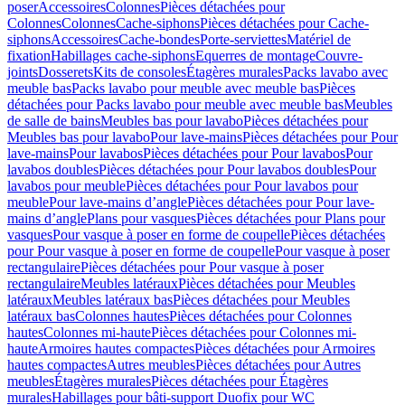
poser
Accessoires
Colonnes
Pièces détachées pour
Colonnes
Colonnes
Cache-siphons
Pièces détachées pour Cache-
siphons
Accessoires
Cache-bondes
Porte-serviettes
Matériel de
fixation
Habillages cache-siphons
Equerres de montage
Couvre-
joints
Dosserets
Kits de consoles
Étagères murales
Packs lavabo avec
meuble bas
Packs lavabo pour meuble avec meuble bas
Pièces
détachées pour Packs lavabo pour meuble avec meuble bas
Meubles
de salle de bains
Meubles bas pour lavabo
Pièces détachées pour
Meubles bas pour lavabo
Pour lave-mains
Pièces détachées pour Pour
lave-mains
Pour lavabos
Pièces détachées pour Pour lavabos
Pour
lavabos doubles
Pièces détachées pour Pour lavabos doubles
Pour
lavabos pour meuble
Pièces détachées pour Pour lavabos pour
meuble
Pour lave-mains d’angle
Pièces détachées pour Pour lave-
mains d’angle
Plans pour vasques
Pièces détachées pour Plans pour
vasques
Pour vasque à poser en forme de coupelle
Pièces détachées
pour Pour vasque à poser en forme de coupelle
Pour vasque à poser
rectangulaire
Pièces détachées pour Pour vasque à poser
rectangulaire
Meubles latéraux
Pièces détachées pour Meubles
latéraux
Meubles latéraux bas
Pièces détachées pour Meubles
latéraux bas
Colonnes hautes
Pièces détachées pour Colonnes
hautes
Colonnes mi-haute
Pièces détachées pour Colonnes mi-
haute
Armoires hautes compactes
Pièces détachées pour Armoires
hautes compactes
Autres meubles
Pièces détachées pour Autres
meubles
Étagères murales
Pièces détachées pour Étagères
murales
Habillages pour bâti-support Duofix pour WC