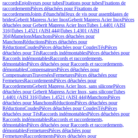
raccords
Enjoliveurs pour tubes
Fixations pour tubes
Fixations de
raccordements
Pièces détachées pour Fixations de
raccordements
Joints d'étanchéité
Jeux de vis pour assemblages de
brides
Geberit Mapress Acier Inox
Geberit Mapress Acier Inox
Pièces
détachées pour Geberit Mapress Acier Inox
Tubes 1.4401 (AISI
316)
Tubes 1.4521 (AISI 444)
Tubes 1.4301 (AISI
304)
Mamelons
Manchons
Pièces détachées pour
Manchons
Réductions
Pièces détachées pour
Réductions
Coudes
Pièces détachées pour Coudes
Tés
Pièces
détachées pour Tés
Raccords indémontables
Pièces détachées pour
Raccords indémontables
Raccords et raccordements,
démontables
Pièces détachées pour Raccords et raccordements,
démontables
Compensateurs
Pièces détachées pour
Compensateurs
Traversées
Fermetures
Pièces détachées pour
Fermetures
Raccordements
Pièces détachées pour
Raccordements
Geberit Mapress Acier Inox, sans silicone
Pièces
détachées pour Geberit Mapress Acier Inox, sans silicone
Tubes
1.4401 (AISI 316)
Tubes 1.4521 (AISI 444)
Manchons
Pièces
détachées pour Manchons
Réductions
Pièces détachées pour
Réductions
Coudes
Pièces détachées pour Coudes
Tés
Pièces
détachées pour Tés
Raccords indémontables
Pièces détachées pour
Raccords indémontables
Raccords et raccordements,
démontables
Pièces détachées pour Raccords et raccordements,
démontables
Fermetures
Pièces détachées pour
Fermetures
Raccordements
Pièces détachées pour