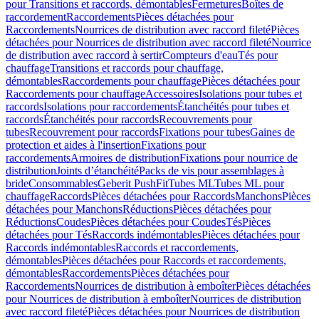
pour Transitions et raccords, démontables
Fermetures
Boîtes de
raccordement
Raccordements
Pièces détachées pour
Raccordements
Nourrices de distribution avec raccord fileté
Pièces
détachées pour Nourrices de distribution avec raccord fileté
Nourrice
de distribution avec raccord à sertir
Compteurs d'eau
Tés pour
chauffage
Transitions et raccords pour chauffage,
démontables
Raccordements pour chauffage
Pièces détachées pour
Raccordements pour chauffage
Accessoires
Isolations pour tubes et
raccords
Isolations pour raccordements
Étanchéités pour tubes et
raccords
Étanchéités pour raccords
Recouvrements pour
tubes
Recouvrement pour raccords
Fixations pour tubes
Gaines de
protection et aides à l'insertion
Fixations pour
raccordements
Armoires de distribution
Fixations pour nourrice de
distribution
Joints d’étanchéité
Packs de vis pour assemblages à
bride
Consommables
Geberit PushFit
Tubes ML
Tubes ML pour
chauffage
Raccords
Pièces détachées pour Raccords
Manchons
Pièces
détachées pour Manchons
Réductions
Pièces détachées pour
Réductions
Coudes
Pièces détachées pour Coudes
Tés
Pièces
détachées pour Tés
Raccords indémontables
Pièces détachées pour
Raccords indémontables
Raccords et raccordements,
démontables
Pièces détachées pour Raccords et raccordements,
démontables
Raccordements
Pièces détachées pour
Raccordements
Nourrices de distribution à emboîter
Pièces détachées
pour Nourrices de distribution à emboîter
Nourrices de distribution
avec raccord fileté
Pièces détachées pour Nourrices de distribution