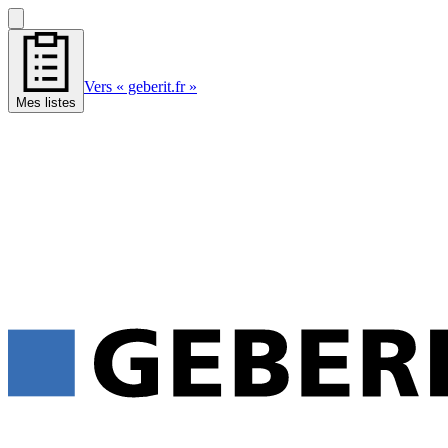
Vers « geberit.fr »
Mes listes