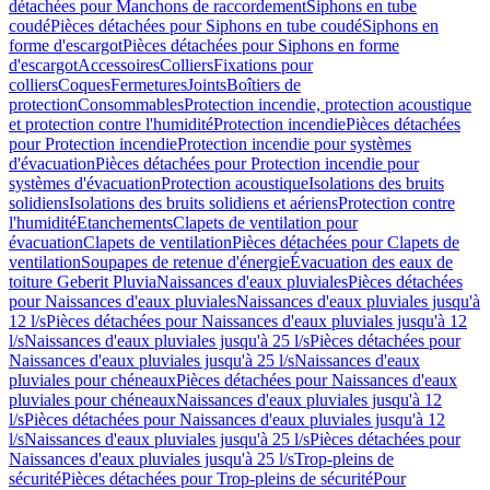
détachées pour Manchons de raccordement
Siphons en tube
coudé
Pièces détachées pour Siphons en tube coudé
Siphons en
forme d'escargot
Pièces détachées pour Siphons en forme
d'escargot
Accessoires
Colliers
Fixations pour
colliers
Coques
Fermetures
Joints
Boîtiers de
protection
Consommables
Protection incendie, protection acoustique
et protection contre l'humidité
Protection incendie
Pièces détachées
pour Protection incendie
Protection incendie pour systèmes
d'évacuation
Pièces détachées pour Protection incendie pour
systèmes d'évacuation
Protection acoustique
Isolations des bruits
solidiens
Isolations des bruits solidiens et aériens
Protection contre
l'humidité
Etanchements
Clapets de ventilation pour
évacuation
Clapets de ventilation
Pièces détachées pour Clapets de
ventilation
Soupapes de retenue d'énergie
Évacuation des eaux de
toiture Geberit Pluvia
Naissances d'eaux pluviales
Pièces détachées
pour Naissances d'eaux pluviales
Naissances d'eaux pluviales jusqu'à
12 l/s
Pièces détachées pour Naissances d'eaux pluviales jusqu'à 12
l/s
Naissances d'eaux pluviales jusqu'à 25 l/s
Pièces détachées pour
Naissances d'eaux pluviales jusqu'à 25 l/s
Naissances d'eaux
pluviales pour chéneaux
Pièces détachées pour Naissances d'eaux
pluviales pour chéneaux
Naissances d'eaux pluviales jusqu'à 12
l/s
Pièces détachées pour Naissances d'eaux pluviales jusqu'à 12
l/s
Naissances d'eaux pluviales jusqu'à 25 l/s
Pièces détachées pour
Naissances d'eaux pluviales jusqu'à 25 l/s
Trop-pleins de
sécurité
Pièces détachées pour Trop-pleins de sécurité
Pour