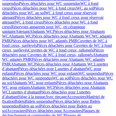
suspendus
Pièces détachées pour WC suspendus
WC à fond
creux
Pièces détachées pour WC à fond creux
WC au sol
Pièces
détachées pour WC au sol
WC à fond creux pour réservoir
attenant
Pièces détachées pour WC à fond creux pour réservoir
attenant
WC à fond creux
Pièces détachées pour WC à fond
creux
Réservoirs apparents pour WC, en céramique
sanitaire
Attenant
Abattants WC
Pièces détachées pour Abattants
WC
Abattants WC
Pièces détachées pour Abattants WC
WC adaptés
PMR
Pièces détachées pour WC adaptés PMR
Cuvettes de WC à
fond creux, surélevés
Pièces détachées pour Cuvettes de WC à fond
creux, surélevés
Cuvettes de WC à fond creux, rallongés
Pièces
détachées pour Cuvettes de WC à fond creux, rallongés
Abattants
WC adaptés PMR
Pièces détachées pour Abattants WC adaptés
PMR
Abattants WC
Pièces détachées pour Abattants WC
Lunettes
d’abattant
Pièces détachées pour Lunettes d’abattant
WC pour
enfants
Pièces détachées pour WC pour enfants
WC suspendus
Pièces
détachées pour WC suspendus
WC au sol
Pièces détachées pour WC
au sol
Abattants WC pour enfants
Pièces détachées pour Abattants
WC pour enfants
Abattants WC
Pièces détachées pour Abattants
WC
Lunettes d’abattant
Pièces détachées pour Lunettes
d’abattant
Siège à la turque
Avec rinçage
Accessoires
Matériel de
fixation
Bidets
Bidets suspendus
Pièces détachées pour Bidets
suspendus
Bidets au sol
Pièces détachées pour Bidets au
sol
Accessoires
Pièces détachées pour Accessoires
Plaques de
déclenchement et commandes de WC
Plaques de