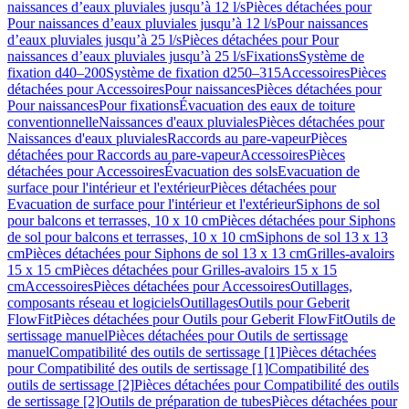
naissances d’eaux pluviales jusqu’à 12 l/s
Pièces détachées pour
Pour naissances d’eaux pluviales jusqu’à 12 l/s
Pour naissances
d’eaux pluviales jusqu’à 25 l/s
Pièces détachées pour Pour
naissances d’eaux pluviales jusqu’à 25 l/s
Fixations
Système de
fixation d40–200
Système de fixation d250–315
Accessoires
Pièces
détachées pour Accessoires
Pour naissances
Pièces détachées pour
Pour naissances
Pour fixations
Évacuation des eaux de toiture
conventionnelle
Naissances d'eaux pluviales
Pièces détachées pour
Naissances d'eaux pluviales
Raccords au pare-vapeur
Pièces
détachées pour Raccords au pare-vapeur
Accessoires
Pièces
détachées pour Accessoires
Évacuation des sols
Evacuation de
surface pour l'intérieur et l'extérieur
Pièces détachées pour
Evacuation de surface pour l'intérieur et l'extérieur
Siphons de sol
pour balcons et terrasses, 10 x 10 cm
Pièces détachées pour Siphons
de sol pour balcons et terrasses, 10 x 10 cm
Siphons de sol 13 x 13
cm
Pièces détachées pour Siphons de sol 13 x 13 cm
Grilles-avaloirs
15 x 15 cm
Pièces détachées pour Grilles-avaloirs 15 x 15
cm
Accessoires
Pièces détachées pour Accessoires
Outillages,
composants réseau et logiciels
Outillages
Outils pour Geberit
FlowFit
Pièces détachées pour Outils pour Geberit FlowFit
Outils de
sertissage manuel
Pièces détachées pour Outils de sertissage
manuel
Compatibilité des outils de sertissage [1]
Pièces détachées
pour Compatibilité des outils de sertissage [1]
Compatibilité des
outils de sertissage [2]
Pièces détachées pour Compatibilité des outils
de sertissage [2]
Outils de préparation de tubes
Pièces détachées pour