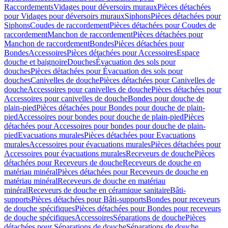
Raccordements
Vidages pour déversoirs muraux
Pièces détachées
pour Vidages pour déversoirs muraux
Siphons
Pièces détachées pour
Siphons
Coudes de raccordement
Pièces détachées pour Coudes de
raccordement
Manchon de raccordement
Pièces détachées pour
Manchon de raccordement
Bondes
Pièces détachées pour
Bondes
Accessoires
Pièces détachées pour Accessoires
Espace
douche et baignoire
Douches
Évacuation des sols pour
douches
Pièces détachées pour Évacuation des sols pour
douches
Canivelles de douche
Pièces détachées pour Canivelles de
douche
Accessoires pour canivelles de douche
Pièces détachées pour
Accessoires pour canivelles de douche
Bondes pour douche de
plain-pied
Pièces détachées pour Bondes pour douche de plain-
pied
Accessoires pour bondes pour douche de plain-pied
Pièces
détachées pour Accessoires pour bondes pour douche de plain-
pied
Evacuations murales
Pièces détachées pour Evacuations
murales
Accessoires pour évacuations murales
Pièces détachées pour
Accessoires pour évacuations murales
Receveurs de douche
Pièces
détachées pour Receveurs de douche
Receveurs de douche en
matériau minéral
Pièces détachées pour Receveurs de douche en
matériau minéral
Receveurs de douche en matériau
minéral
Receveurs de douche en céramique sanitaire
Bâti-
supports
Pièces détachées pour Bâti-supports
Bondes pour receveurs
de douche spécifiques
Pièces détachées pour Bondes pour receveurs
de douche spécifiques
Accessoires
Séparations de douche
Pièces
détachées pour Séparations de douche
Séparations de douche