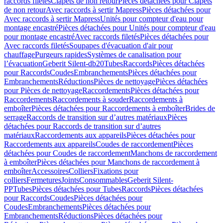
raccords filetés
Clapets de non retour
Pièces détachées pour Clapets
de non retour
Avec raccords à sertir Mapress
Pièces détachées pour
Avec raccords à sertir Mapress
Unités pour compteur d'eau pour
montage encastré
Pièces détachées pour Unités pour compteur d'eau
pour montage encastré
Avec raccords filetés
Pièces détachées pour
Avec raccords filetés
Soupapes d'évacuation d'air pour
chauffage
Purgeurs rapides
Systèmes de canalisation pour
l’évacuation
Geberit Silent-db20
Tubes
Raccords
Pièces détachées
pour Raccords
Coudes
Embranchements
Pièces détachées pour
Embranchements
Réductions
Pièces de nettoyage
Pièces détachées
pour Pièces de nettoyage
Raccordements
Pièces détachées pour
Raccordements
Raccordements à souder
Raccordements à
emboîter
Pièces détachées pour Raccordements à emboîter
Brides de
serrage
Raccords de transition sur d’autres matériaux
Pièces
détachées pour Raccords de transition sur d’autres
matériaux
Raccordements aux appareils
Pièces détachées pour
Raccordements aux appareils
Coudes de raccordement
Pièces
détachées pour Coudes de raccordement
Manchons de raccordement
à emboîter
Pièces détachées pour Manchons de raccordement à
emboîter
Accessoires
Colliers
Fixations pour
colliers
Fermetures
Joints
Consommables
Geberit Silent-
PP
Tubes
Pièces détachées pour Tubes
Raccords
Pièces détachées
pour Raccords
Coudes
Pièces détachées pour
Coudes
Embranchements
Pièces détachées pour
Embranchements
Réductions
Pièces détachées pour