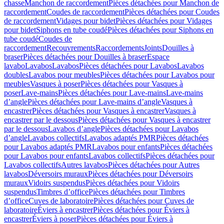
chasse
Manchon de raccordement
Pièces détachées pour Manchon de
raccordement
Coudes de raccordement
Pièces détachées pour Coudes
de raccordement
Vidages pour bidet
Pièces détachées pour Vidages
pour bidet
Siphons en tube coudé
Pièces détachées pour Siphons en
tube coudé
Coudes de
raccordement
Recouvrements
Raccordements
Joints
Douilles à
braser
Pièces détachées pour Douilles à braser
Espace
lavabo
Lavabos
Lavabos
Pièces détachées pour Lavabos
Lavabos
doubles
Lavabos pour meubles
Pièces détachées pour Lavabos pour
meubles
Vasques à poser
Pièces détachées pour Vasques à
poser
Lave-mains
Pièces détachées pour Lave-mains
Lave-mains
d’angle
Pièces détachées pour Lave-mains d’angle
Vasques à
encastrer
Pièces détachées pour Vasques à encastrer
Vasques à
encastrer par le dessous
Pièces détachées pour Vasques à encastrer
par le dessous
Lavabos d’angle
Pièces détachées pour Lavabos
d’angle
Lavabos collectifs
Lavabos adaptés PMR
Pièces détachées
pour Lavabos adaptés PMR
Lavabos pour enfants
Pièces détachées
pour Lavabos pour enfants
Lavabos collectifs
Pièces détachées pour
Lavabos collectifs
Autres lavabos
Pièces détachées pour Autres
lavabos
Déversoirs muraux
Pièces détachées pour Déversoirs
muraux
Vidoirs suspendus
Pièces détachées pour Vidoirs
suspendus
Timbres dʼoffice
Pièces détachées pour Timbres
dʼoffice
Cuves de laboratoire
Pièces détachées pour Cuves de
laboratoire
Éviers à encastrer
Pièces détachées pour Éviers à
encastrer
Éviers à poser
Pièces détachées pour Éviers à