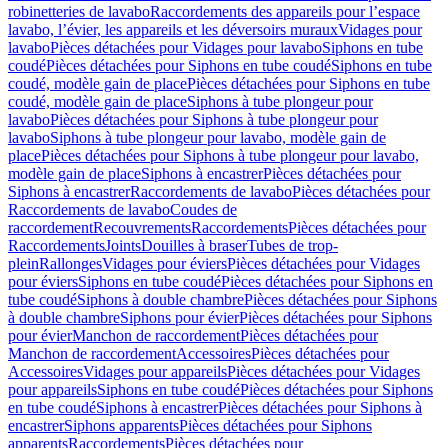
robinetteries de lavabo
Raccordements des appareils pour l’espace
lavabo, l’évier, les appareils et les déversoirs muraux
Vidages pour
lavabo
Pièces détachées pour Vidages pour lavabo
Siphons en tube
coudé
Pièces détachées pour Siphons en tube coudé
Siphons en tube
coudé, modèle gain de place
Pièces détachées pour Siphons en tube
coudé, modèle gain de place
Siphons à tube plongeur pour
lavabo
Pièces détachées pour Siphons à tube plongeur pour
lavabo
Siphons à tube plongeur pour lavabo, modèle gain de
place
Pièces détachées pour Siphons à tube plongeur pour lavabo,
modèle gain de place
Siphons à encastrer
Pièces détachées pour
Siphons à encastrer
Raccordements de lavabo
Pièces détachées pour
Raccordements de lavabo
Coudes de
raccordement
Recouvrements
Raccordements
Pièces détachées pour
Raccordements
Joints
Douilles à braser
Tubes de trop-
plein
Rallonges
Vidages pour éviers
Pièces détachées pour Vidages
pour éviers
Siphons en tube coudé
Pièces détachées pour Siphons en
tube coudé
Siphons à double chambre
Pièces détachées pour Siphons
à double chambre
Siphons pour évier
Pièces détachées pour Siphons
pour évier
Manchon de raccordement
Pièces détachées pour
Manchon de raccordement
Accessoires
Pièces détachées pour
Accessoires
Vidages pour appareils
Pièces détachées pour Vidages
pour appareils
Siphons en tube coudé
Pièces détachées pour Siphons
en tube coudé
Siphons à encastrer
Pièces détachées pour Siphons à
encastrer
Siphons apparents
Pièces détachées pour Siphons
apparents
Raccordements
Pièces détachées pour