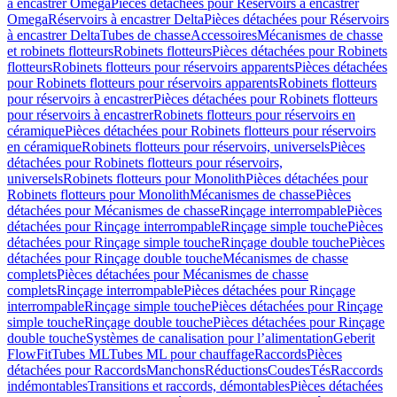
à encastrer Omega
Pièces détachées pour Réservoirs à encastrer
Omega
Réservoirs à encastrer Delta
Pièces détachées pour Réservoirs
à encastrer Delta
Tubes de chasse
Accessoires
Mécanismes de chasse
et robinets flotteurs
Robinets flotteurs
Pièces détachées pour Robinets
flotteurs
Robinets flotteurs pour réservoirs apparents
Pièces détachées
pour Robinets flotteurs pour réservoirs apparents
Robinets flotteurs
pour réservoirs à encastrer
Pièces détachées pour Robinets flotteurs
pour réservoirs à encastrer
Robinets flotteurs pour réservoirs en
céramique
Pièces détachées pour Robinets flotteurs pour réservoirs
en céramique
Robinets flotteurs pour réservoirs, universels
Pièces
détachées pour Robinets flotteurs pour réservoirs,
universels
Robinets flotteurs pour Monolith
Pièces détachées pour
Robinets flotteurs pour Monolith
Mécanismes de chasse
Pièces
détachées pour Mécanismes de chasse
Rinçage interrompable
Pièces
détachées pour Rinçage interrompable
Rinçage simple touche
Pièces
détachées pour Rinçage simple touche
Rinçage double touche
Pièces
détachées pour Rinçage double touche
Mécanismes de chasse
complets
Pièces détachées pour Mécanismes de chasse
complets
Rinçage interrompable
Pièces détachées pour Rinçage
interrompable
Rinçage simple touche
Pièces détachées pour Rinçage
simple touche
Rinçage double touche
Pièces détachées pour Rinçage
double touche
Systèmes de canalisation pour l’alimentation
Geberit
FlowFit
Tubes ML
Tubes ML pour chauffage
Raccords
Pièces
détachées pour Raccords
Manchons
Réductions
Coudes
Tés
Raccords
indémontables
Transitions et raccords, démontables
Pièces détachées