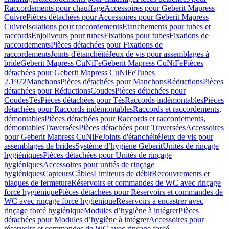
Raccordements pour chauffage
Accessoires pour Geberit Mapress
Cuivre
Pièces détachées pour Accessoires pour Geberit Mapress
Cuivre
Isolations pour raccordements
Etanchements pour tubes et
raccords
Enjoliveurs pour tubes
Fixations pour tubes
Fixations de
raccordements
Pièces détachées pour Fixations de
raccordements
Joints d'étanchéité
Jeux de vis pour assemblages à
bride
Geberit Mapress CuNiFe
Geberit Mapress CuNiFe
Pièces
détachées pour Geberit Mapress CuNiFe
Tubes
2.1972
Manchons
Pièces détachées pour Manchons
Réductions
Pièces
détachées pour Réductions
Coudes
Pièces détachées pour
Coudes
Tés
Pièces détachées pour Tés
Raccords indémontables
Pièces
détachées pour Raccords indémontables
Raccords et raccordements,
démontables
Pièces détachées pour Raccords et raccordements,
démontables
Traversées
Pièces détachées pour Traversées
Accessoires
pour Geberit Mapress CuNiFe
Joints d'étanchéité
Jeux de vis pour
assemblages de brides
Système d’hygiène Geberit
Unités de rinçage
hygiéniques
Pièces détachées pour Unités de rinçage
hygiéniques
Accessoires pour unités de rinçage
hygiéniques
Capteurs
Câbles
Limiteurs de débit
Recouvrements et
plaques de fermeture
Réservoirs et commandes de WC avec rinçage
forcé hygiénique
Pièces détachées pour Réservoirs et commandes de
WC avec rinçage forcé hygiénique
Réservoirs à encastrer avec
rinçage forcé hygiénique
Modules d’hygiène à intégrer
Pièces
détachées pour Modules d’hygiène à intégrer
Accessoires pour
réservoirs et commandes de WC avec rinçage forcé