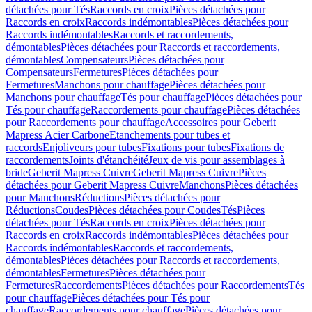
détachées pour Tés
Raccords en croix
Pièces détachées pour
Raccords en croix
Raccords indémontables
Pièces détachées pour
Raccords indémontables
Raccords et raccordements,
démontables
Pièces détachées pour Raccords et raccordements,
démontables
Compensateurs
Pièces détachées pour
Compensateurs
Fermetures
Pièces détachées pour
Fermetures
Manchons pour chauffage
Pièces détachées pour
Manchons pour chauffage
Tés pour chauffage
Pièces détachées pour
Tés pour chauffage
Raccordements pour chauffage
Pièces détachées
pour Raccordements pour chauffage
Accessoires pour Geberit
Mapress Acier Carbone
Etanchements pour tubes et
raccords
Enjoliveurs pour tubes
Fixations pour tubes
Fixations de
raccordements
Joints d'étanchéité
Jeux de vis pour assemblages à
bride
Geberit Mapress Cuivre
Geberit Mapress Cuivre
Pièces
détachées pour Geberit Mapress Cuivre
Manchons
Pièces détachées
pour Manchons
Réductions
Pièces détachées pour
Réductions
Coudes
Pièces détachées pour Coudes
Tés
Pièces
détachées pour Tés
Raccords en croix
Pièces détachées pour
Raccords en croix
Raccords indémontables
Pièces détachées pour
Raccords indémontables
Raccords et raccordements,
démontables
Pièces détachées pour Raccords et raccordements,
démontables
Fermetures
Pièces détachées pour
Fermetures
Raccordements
Pièces détachées pour Raccordements
Tés
pour chauffage
Pièces détachées pour Tés pour
chauffage
Raccordements pour chauffage
Pièces détachées pour