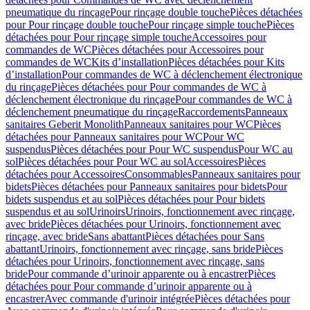
pneumatique du rinçage
Pour rinçage double touche
Pièces détachées
pour Pour rinçage double touche
Pour rinçage simple touche
Pièces
détachées pour Pour rinçage simple touche
Accessoires pour
commandes de WC
Pièces détachées pour Accessoires pour
commandes de WC
Kits d’installation
Pièces détachées pour Kits
d’installation
Pour commandes de WC à déclenchement électronique
du rinçage
Pièces détachées pour Pour commandes de WC à
déclenchement électronique du rinçage
Pour commandes de WC à
déclenchement pneumatique du rinçage
Raccordements
Panneaux
sanitaires Geberit Monolith
Panneaux sanitaires pour WC
Pièces
détachées pour Panneaux sanitaires pour WC
Pour WC
suspendus
Pièces détachées pour Pour WC suspendus
Pour WC au
sol
Pièces détachées pour Pour WC au sol
Accessoires
Pièces
détachées pour Accessoires
Consommables
Panneaux sanitaires pour
bidets
Pièces détachées pour Panneaux sanitaires pour bidets
Pour
bidets suspendus et au sol
Pièces détachées pour Pour bidets
suspendus et au sol
Urinoirs
Urinoirs, fonctionnement avec rinçage,
avec bride
Pièces détachées pour Urinoirs, fonctionnement avec
rinçage, avec bride
Sans abattant
Pièces détachées pour Sans
abattant
Urinoirs, fonctionnement avec rinçage, sans bride
Pièces
détachées pour Urinoirs, fonctionnement avec rinçage, sans
bride
Pour commande d’urinoir apparente ou à encastrer
Pièces
détachées pour Pour commande d’urinoir apparente ou à
encastrer
Avec commande d'urinoir intégrée
Pièces détachées pour