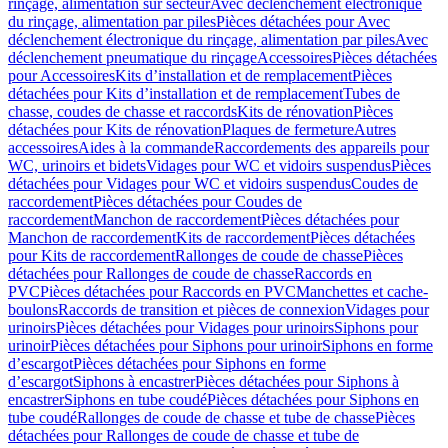
rinçage, alimentation sur secteur
Avec déclenchement électronique
du rinçage, alimentation par piles
Pièces détachées pour Avec
déclenchement électronique du rinçage, alimentation par piles
Avec
déclenchement pneumatique du rinçage
Accessoires
Pièces détachées
pour Accessoires
Kits d’installation et de remplacement
Pièces
détachées pour Kits d’installation et de remplacement
Tubes de
chasse, coudes de chasse et raccords
Kits de rénovation
Pièces
détachées pour Kits de rénovation
Plaques de fermeture
Autres
accessoires
Aides à la commande
Raccordements des appareils pour
WC, urinoirs et bidets
Vidages pour WC et vidoirs suspendus
Pièces
détachées pour Vidages pour WC et vidoirs suspendus
Coudes de
raccordement
Pièces détachées pour Coudes de
raccordement
Manchon de raccordement
Pièces détachées pour
Manchon de raccordement
Kits de raccordement
Pièces détachées
pour Kits de raccordement
Rallonges de coude de chasse
Pièces
détachées pour Rallonges de coude de chasse
Raccords en
PVC
Pièces détachées pour Raccords en PVC
Manchettes et cache-
boulons
Raccords de transition et pièces de connexion
Vidages pour
urinoirs
Pièces détachées pour Vidages pour urinoirs
Siphons pour
urinoir
Pièces détachées pour Siphons pour urinoir
Siphons en forme
d’escargot
Pièces détachées pour Siphons en forme
d’escargot
Siphons à encastrer
Pièces détachées pour Siphons à
encastrer
Siphons en tube coudé
Pièces détachées pour Siphons en
tube coudé
Rallonges de coude de chasse et tube de chasse
Pièces
détachées pour Rallonges de coude de chasse et tube de