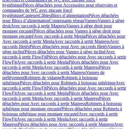
hygiénique
Pièces détachées pour Accessoires pour réservoirs et
commandes de WC avec rinçage forcé
hygiénique
Capteurs
Câbles
Blocs d’alimentation
Pièces détachées
pour Blocs d’alimentation
Composants réseau
Vannes
Vannes à siège
droit
Avec raccords à sertir Mapress
Vannes à siège droit pour
montage encastré
Pièces détachées pour Vannes à siège droit pour
montage encastré
Avec raccords à sertir Mepla
Pièces détachées pour
Avec raccords à sertir Mepla
Avec raccords à sertir Mapress
Avec
raccords filetés
Pièces détachées pour Avec raccords filetés
Vannes à
siège incliné
Pièces détachées pour Vannes à siège incliné
Avec
raccords à sertir FlowFit
Pièces détachées pour Avec raccords à sertir
FlowFit
Avec raccords à sertir Mepla
Pièces détachées pour Avec
raccords à sertir Mepla
Avec raccords à sertir Mapress
Pièces
détachées pour Avec raccords à sertir Mapress
Vannes de
prélèvement
Robinets de vidange
Robinets à boisseau
sphérique
Pièces détachées pour Robinets à boisseau sphérique
Avec
raccords à sertir FlowFit
Pièces détachées pour Avec raccords à sertir
FlowFit
Avec raccords à sertir Mepla
Pièces détachées pour Avec
raccords à sertir Mepla
Avec raccords à sertir Mapress
Pièces
détachées pour Avec raccords à sertir Mapress
Robinets à boisseau
sphérique pour montage encastré
Pièces détachées pour Robinets à
boisseau sphérique pour montage encastré
Avec raccords à sertir
FlowFit
Avec raccords à sertir Mepla
Avec raccords à sertir
Mapress
Pièces détachées pour Avec raccords à sertir Mapress
Avec