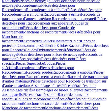
Réductions
Pièces de nettoyage
Pièces détachées pour Pièces de
nettoyage
Raccordements
Pièces détachées pour
Raccordements
Raccordements à emboîter
Pièces détachées pour
Raccordements à emboîter
Raccordements à griffes
Raccords de
transition sur d’autres matériaux
Raccordements aux appareils
Pièces
détachées pour Raccordements aux appareils
Coudes de
raccordement
Pièces détachées pour Coudes de
raccordement
Manchons de raccordement
Pièces détachées pour
Manchons de
raccordement
Accessoires
Colliers
Obturateurs
Joints
Capes de
protection
Consommables
Geberit PE
Tubes
Raccords
Pièces détachées
pour Raccords
Coudes
Embranchements
Réductions
Pièces de
nettoyage
Pièces détachées pour Pièces de nettoyage
Raccords de
transition
Pièces spéciales
Pièces détachées pour Pièces
spéciales
Pièces SuperTube
Coudes
Pièces
spéciales
Raccordements
Pièces détachées pour
Raccordements
Raccords soudés
Raccordements à emboîter
Pièces
détachées pour Raccordements à emboîter
Raccords de transition sur
d’autres matériaux
Pièces détachées pour Raccords de transition sur
d’autres matériaux
Assemblages filetés
Pièces détachées pour
Assemblages filetés
Assemblages de bride
Collerettes
Raccordements
aux appareils
Pièces détachées pour Raccordements aux
appareils
Coudes de raccordement
Pièces détachées pour Coudes de
raccordement
Manchons de raccordement
Pièces détachées pour
Manchons de raccordement
Manchons de raccordement
Pièces