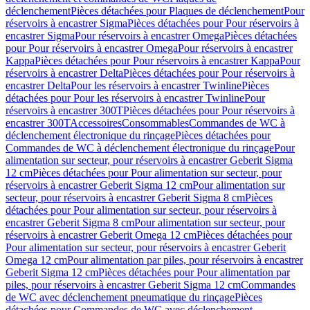
déclenchement
Pièces détachées pour Plaques de déclenchement
Pour
réservoirs à encastrer Sigma
Pièces détachées pour Pour réservoirs à
encastrer Sigma
Pour réservoirs à encastrer Omega
Pièces détachées
pour Pour réservoirs à encastrer Omega
Pour réservoirs à encastrer
Kappa
Pièces détachées pour Pour réservoirs à encastrer Kappa
Pour
réservoirs à encastrer Delta
Pièces détachées pour Pour réservoirs à
encastrer Delta
Pour les réservoirs à encastrer Twinline
Pièces
détachées pour Pour les réservoirs à encastrer Twinline
Pour
réservoirs à encastrer 300T
Pièces détachées pour Pour réservoirs à
encastrer 300T
Accessoires
Consommables
Commandes de WC à
déclenchement électronique du rinçage
Pièces détachées pour
Commandes de WC à déclenchement électronique du rinçage
Pour
alimentation sur secteur, pour réservoirs à encastrer Geberit Sigma
12 cm
Pièces détachées pour Pour alimentation sur secteur, pour
réservoirs à encastrer Geberit Sigma 12 cm
Pour alimentation sur
secteur, pour réservoirs à encastrer Geberit Sigma 8 cm
Pièces
détachées pour Pour alimentation sur secteur, pour réservoirs à
encastrer Geberit Sigma 8 cm
Pour alimentation sur secteur, pour
réservoirs à encastrer Geberit Omega 12 cm
Pièces détachées pour
Pour alimentation sur secteur, pour réservoirs à encastrer Geberit
Omega 12 cm
Pour alimentation par piles, pour réservoirs à encastrer
Geberit Sigma 12 cm
Pièces détachées pour Pour alimentation par
piles, pour réservoirs à encastrer Geberit Sigma 12 cm
Commandes
de WC avec déclenchement pneumatique du rinçage
Pièces
détachées pour Commandes de WC avec déclenchement