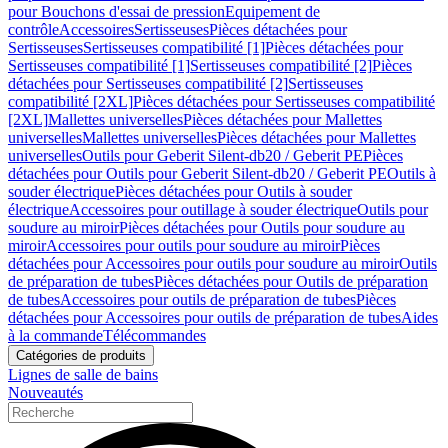
pour Bouchons d'essai de pression
Equipement de
contrôle
Accessoires
Sertisseuses
Pièces détachées pour
Sertisseuses
Sertisseuses compatibilité [1]
Pièces détachées pour
Sertisseuses compatibilité [1]
Sertisseuses compatibilité [2]
Pièces
détachées pour Sertisseuses compatibilité [2]
Sertisseuses
compatibilité [2XL]
Pièces détachées pour Sertisseuses compatibilité
[2XL]
Mallettes universelles
Pièces détachées pour Mallettes
universelles
Mallettes universelles
Pièces détachées pour Mallettes
universelles
Outils pour Geberit Silent-db20 / Geberit PE
Pièces
détachées pour Outils pour Geberit Silent-db20 / Geberit PE
Outils à
souder électrique
Pièces détachées pour Outils à souder
électrique
Accessoires pour outillage à souder électrique
Outils pour
soudure au miroir
Pièces détachées pour Outils pour soudure au
miroir
Accessoires pour outils pour soudure au miroir
Pièces
détachées pour Accessoires pour outils pour soudure au miroir
Outils
de préparation de tubes
Pièces détachées pour Outils de préparation
de tubes
Accessoires pour outils de préparation de tubes
Pièces
détachées pour Accessoires pour outils de préparation de tubes
Aides
à la commande
Télécommandes
Catégories de produits
Lignes de salle de bains
Nouveautés