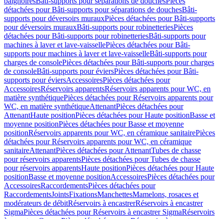
baignoires
Bâti-supports pour séparations de douches
Pièces
détachées pour Bâti-supports pour séparations de douches
Bâti-
supports pour déversoirs muraux
Pièces détachées pour Bâti-supports
pour déversoirs muraux
Bâti-supports pour robinetteries
Pièces
détachées pour Bâti-supports pour robinetteries
Bâti-supports pour
machines à laver et lave-vaisselle
Pièces détachées pour Bâti-
supports pour machines à laver et lave-vaisselle
Bâti-supports pour
charges de console
Pièces détachées pour Bâti-supports pour charges
de console
Bâti-supports pour éviers
Pièces détachées pour Bâti-
supports pour éviers
Accessoires
Pièces détachées pour
Accessoires
Réservoirs apparents
Réservoirs apparents pour WC, en
matière synthétique
Pièces détachées pour Réservoirs apparents pour
WC, en matière synthétique
Attenant
Pièces détachées pour
Attenant
Haute position
Pièces détachées pour Haute position
Basse et
moyenne position
Pièces détachées pour Basse et moyenne
position
Réservoirs apparents pour WC, en céramique sanitaire
Pièces
détachées pour Réservoirs apparents pour WC, en céramique
sanitaire
Attenant
Pièces détachées pour Attenant
Tubes de chasse
pour réservoirs apparents
Pièces détachées pour Tubes de chasse
pour réservoirs apparents
Haute position
Pièces détachées pour Haute
position
Basse et moyenne position
Accessoires
Pièces détachées pour
Accessoires
Raccordements
Pièces détachées pour
Raccordements
Joints
Fixations
Manchettes
Mamelons, rosaces et
modérateurs de débit
Réservoirs à encastrer
Réservoirs à encastrer
Sigma
Pièces détachées pour Réservoirs à encastrer Sigma
Réservoirs