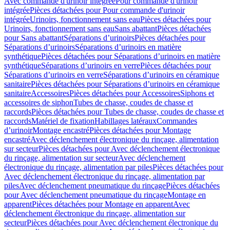
Avec commande d'urinoir intégrée
Pour commande d'urinoir
intégrée
Pièces détachées pour Pour commande d'urinoir
intégrée
Urinoirs, fonctionnement sans eau
Pièces détachées pour
Urinoirs, fonctionnement sans eau
Sans abattant
Pièces détachées
pour Sans abattant
Séparations d’urinoirs
Pièces détachées pour
Séparations d’urinoirs
Séparations d’urinoirs en matière
synthétique
Pièces détachées pour Séparations d’urinoirs en matière
synthétique
Séparations d’urinoirs en verre
Pièces détachées pour
Séparations d’urinoirs en verre
Séparations d’urinoirs en céramique
sanitaire
Pièces détachées pour Séparations d’urinoirs en céramique
sanitaire
Accessoires
Pièces détachées pour Accessoires
Siphons et
accessoires de siphon
Tubes de chasse, coudes de chasse et
raccords
Pièces détachées pour Tubes de chasse, coudes de chasse et
raccords
Matériel de fixation
Habillages latéraux
Commandes
dʼurinoir
Montage encastré
Pièces détachées pour Montage
encastré
Avec déclenchement électronique du rinçage, alimentation
sur secteur
Pièces détachées pour Avec déclenchement électronique
du rinçage, alimentation sur secteur
Avec déclenchement
électronique du rinçage, alimentation par piles
Pièces détachées pour
Avec déclenchement électronique du rinçage, alimentation par
piles
Avec déclenchement pneumatique du rinçage
Pièces détachées
pour Avec déclenchement pneumatique du rinçage
Montage en
apparent
Pièces détachées pour Montage en apparent
Avec
déclenchement électronique du rinçage, alimentation sur
secteur
Pièces détachées pour Avec déclenchement électronique du