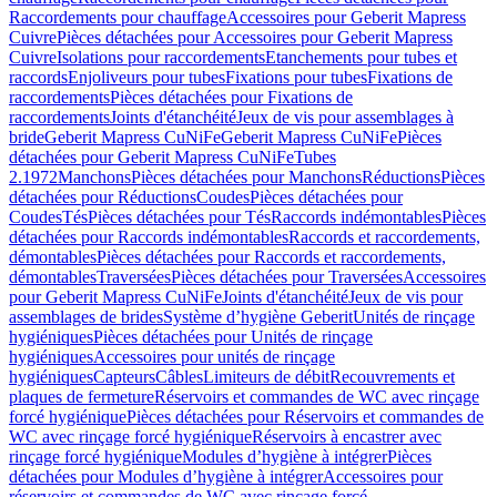
Raccordements pour chauffage
Accessoires pour Geberit Mapress
Cuivre
Pièces détachées pour Accessoires pour Geberit Mapress
Cuivre
Isolations pour raccordements
Etanchements pour tubes et
raccords
Enjoliveurs pour tubes
Fixations pour tubes
Fixations de
raccordements
Pièces détachées pour Fixations de
raccordements
Joints d'étanchéité
Jeux de vis pour assemblages à
bride
Geberit Mapress CuNiFe
Geberit Mapress CuNiFe
Pièces
détachées pour Geberit Mapress CuNiFe
Tubes
2.1972
Manchons
Pièces détachées pour Manchons
Réductions
Pièces
détachées pour Réductions
Coudes
Pièces détachées pour
Coudes
Tés
Pièces détachées pour Tés
Raccords indémontables
Pièces
détachées pour Raccords indémontables
Raccords et raccordements,
démontables
Pièces détachées pour Raccords et raccordements,
démontables
Traversées
Pièces détachées pour Traversées
Accessoires
pour Geberit Mapress CuNiFe
Joints d'étanchéité
Jeux de vis pour
assemblages de brides
Système d’hygiène Geberit
Unités de rinçage
hygiéniques
Pièces détachées pour Unités de rinçage
hygiéniques
Accessoires pour unités de rinçage
hygiéniques
Capteurs
Câbles
Limiteurs de débit
Recouvrements et
plaques de fermeture
Réservoirs et commandes de WC avec rinçage
forcé hygiénique
Pièces détachées pour Réservoirs et commandes de
WC avec rinçage forcé hygiénique
Réservoirs à encastrer avec
rinçage forcé hygiénique
Modules d’hygiène à intégrer
Pièces
détachées pour Modules d’hygiène à intégrer
Accessoires pour
réservoirs et commandes de WC avec rinçage forcé