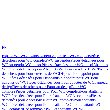
FR
Espace WC
WC lavants Geberit AquaClean
WC complets
Pièces
détachées pour WC complets
WC suspendus
Pièces détachées pour
WC suspendus
WC au sol
Pièces détachées pour WC au sol
Abattants
WC
Pièces détachées pour Abattants WC
Pour cuvettes de WC
Pièces
détachées pour Pour cuvettes de WC
Dispositifs d’appoint pour
WC
Pièces détachées pour Dispositifs d’appoint pour WC
Pour
cuvettes de WC
Pièces détachées pour Pour cuvettes de WC
Panneau
design
Pièces détachées pour Panneau design
Pour WC
complets
Pièces détachées pour Pour WC complets
Pour abattants
WC
Pièces détachées pour Pour abattants WC
Accessoires
Pièces
détachées pour Accessoires
Pour WC complets
Pour abattants
WC
Pièces détachées pour Pour abattants WC
Pour abattants WC et
WC complets
Consommables
WC et abattants WC
WC