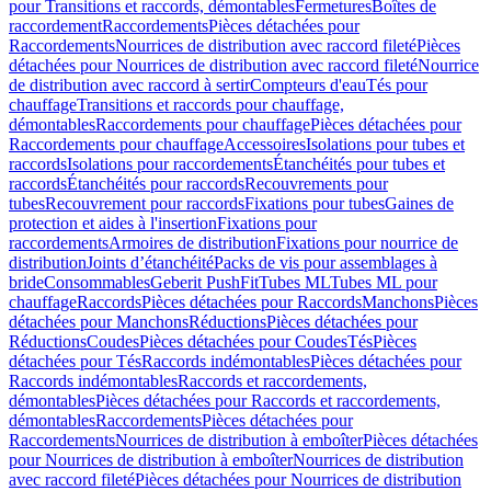
pour Transitions et raccords, démontables
Fermetures
Boîtes de
raccordement
Raccordements
Pièces détachées pour
Raccordements
Nourrices de distribution avec raccord fileté
Pièces
détachées pour Nourrices de distribution avec raccord fileté
Nourrice
de distribution avec raccord à sertir
Compteurs d'eau
Tés pour
chauffage
Transitions et raccords pour chauffage,
démontables
Raccordements pour chauffage
Pièces détachées pour
Raccordements pour chauffage
Accessoires
Isolations pour tubes et
raccords
Isolations pour raccordements
Étanchéités pour tubes et
raccords
Étanchéités pour raccords
Recouvrements pour
tubes
Recouvrement pour raccords
Fixations pour tubes
Gaines de
protection et aides à l'insertion
Fixations pour
raccordements
Armoires de distribution
Fixations pour nourrice de
distribution
Joints d’étanchéité
Packs de vis pour assemblages à
bride
Consommables
Geberit PushFit
Tubes ML
Tubes ML pour
chauffage
Raccords
Pièces détachées pour Raccords
Manchons
Pièces
détachées pour Manchons
Réductions
Pièces détachées pour
Réductions
Coudes
Pièces détachées pour Coudes
Tés
Pièces
détachées pour Tés
Raccords indémontables
Pièces détachées pour
Raccords indémontables
Raccords et raccordements,
démontables
Pièces détachées pour Raccords et raccordements,
démontables
Raccordements
Pièces détachées pour
Raccordements
Nourrices de distribution à emboîter
Pièces détachées
pour Nourrices de distribution à emboîter
Nourrices de distribution
avec raccord fileté
Pièces détachées pour Nourrices de distribution