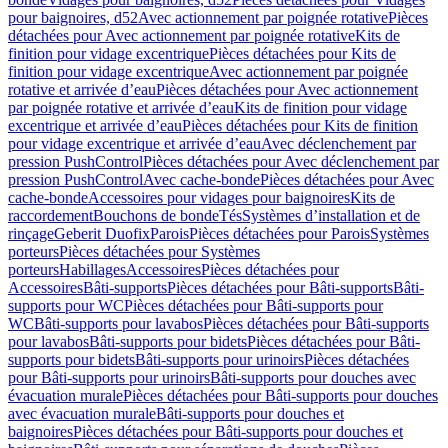
pour baignoires, d52
Avec actionnement par poignée rotative
Pièces
détachées pour Avec actionnement par poignée rotative
Kits de
finition pour vidage excentrique
Pièces détachées pour Kits de
finition pour vidage excentrique
Avec actionnement par poignée
rotative et arrivée d’eau
Pièces détachées pour Avec actionnement
par poignée rotative et arrivée d’eau
Kits de finition pour vidage
excentrique et arrivée d’eau
Pièces détachées pour Kits de finition
pour vidage excentrique et arrivée d’eau
Avec déclenchement par
pression PushControl
Pièces détachées pour Avec déclenchement par
pression PushControl
Avec cache-bonde
Pièces détachées pour Avec
cache-bonde
Accessoires pour vidages pour baignoires
Kits de
raccordement
Bouchons de bonde
Tés
Systèmes d’installation et de
rinçage
Geberit Duofix
Parois
Pièces détachées pour Parois
Systèmes
porteurs
Pièces détachées pour Systèmes
porteurs
Habillages
Accessoires
Pièces détachées pour
Accessoires
Bâti-supports
Pièces détachées pour Bâti-supports
Bâti-
supports pour WC
Pièces détachées pour Bâti-supports pour
WC
Bâti-supports pour lavabos
Pièces détachées pour Bâti-supports
pour lavabos
Bâti-supports pour bidets
Pièces détachées pour Bâti-
supports pour bidets
Bâti-supports pour urinoirs
Pièces détachées
pour Bâti-supports pour urinoirs
Bâti-supports pour douches avec
évacuation murale
Pièces détachées pour Bâti-supports pour douches
avec évacuation murale
Bâti-supports pour douches et
baignoires
Pièces détachées pour Bâti-supports pour douches et