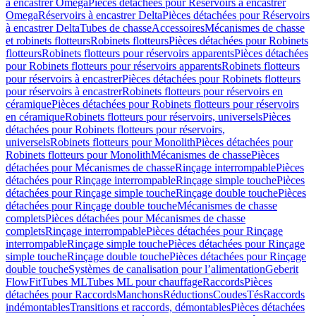
à encastrer Omega
Pièces détachées pour Réservoirs à encastrer
Omega
Réservoirs à encastrer Delta
Pièces détachées pour Réservoirs
à encastrer Delta
Tubes de chasse
Accessoires
Mécanismes de chasse
et robinets flotteurs
Robinets flotteurs
Pièces détachées pour Robinets
flotteurs
Robinets flotteurs pour réservoirs apparents
Pièces détachées
pour Robinets flotteurs pour réservoirs apparents
Robinets flotteurs
pour réservoirs à encastrer
Pièces détachées pour Robinets flotteurs
pour réservoirs à encastrer
Robinets flotteurs pour réservoirs en
céramique
Pièces détachées pour Robinets flotteurs pour réservoirs
en céramique
Robinets flotteurs pour réservoirs, universels
Pièces
détachées pour Robinets flotteurs pour réservoirs,
universels
Robinets flotteurs pour Monolith
Pièces détachées pour
Robinets flotteurs pour Monolith
Mécanismes de chasse
Pièces
détachées pour Mécanismes de chasse
Rinçage interrompable
Pièces
détachées pour Rinçage interrompable
Rinçage simple touche
Pièces
détachées pour Rinçage simple touche
Rinçage double touche
Pièces
détachées pour Rinçage double touche
Mécanismes de chasse
complets
Pièces détachées pour Mécanismes de chasse
complets
Rinçage interrompable
Pièces détachées pour Rinçage
interrompable
Rinçage simple touche
Pièces détachées pour Rinçage
simple touche
Rinçage double touche
Pièces détachées pour Rinçage
double touche
Systèmes de canalisation pour l’alimentation
Geberit
FlowFit
Tubes ML
Tubes ML pour chauffage
Raccords
Pièces
détachées pour Raccords
Manchons
Réductions
Coudes
Tés
Raccords
indémontables
Transitions et raccords, démontables
Pièces détachées