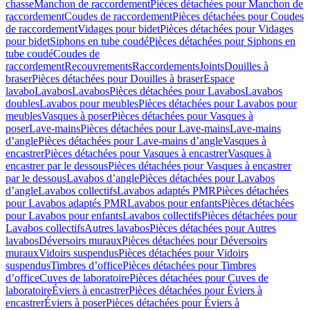
chasse
Manchon de raccordement
Pièces détachées pour Manchon de
raccordement
Coudes de raccordement
Pièces détachées pour Coudes
de raccordement
Vidages pour bidet
Pièces détachées pour Vidages
pour bidet
Siphons en tube coudé
Pièces détachées pour Siphons en
tube coudé
Coudes de
raccordement
Recouvrements
Raccordements
Joints
Douilles à
braser
Pièces détachées pour Douilles à braser
Espace
lavabo
Lavabos
Lavabos
Pièces détachées pour Lavabos
Lavabos
doubles
Lavabos pour meubles
Pièces détachées pour Lavabos pour
meubles
Vasques à poser
Pièces détachées pour Vasques à
poser
Lave-mains
Pièces détachées pour Lave-mains
Lave-mains
d’angle
Pièces détachées pour Lave-mains d’angle
Vasques à
encastrer
Pièces détachées pour Vasques à encastrer
Vasques à
encastrer par le dessous
Pièces détachées pour Vasques à encastrer
par le dessous
Lavabos d’angle
Pièces détachées pour Lavabos
d’angle
Lavabos collectifs
Lavabos adaptés PMR
Pièces détachées
pour Lavabos adaptés PMR
Lavabos pour enfants
Pièces détachées
pour Lavabos pour enfants
Lavabos collectifs
Pièces détachées pour
Lavabos collectifs
Autres lavabos
Pièces détachées pour Autres
lavabos
Déversoirs muraux
Pièces détachées pour Déversoirs
muraux
Vidoirs suspendus
Pièces détachées pour Vidoirs
suspendus
Timbres dʼoffice
Pièces détachées pour Timbres
dʼoffice
Cuves de laboratoire
Pièces détachées pour Cuves de
laboratoire
Éviers à encastrer
Pièces détachées pour Éviers à
encastrer
Éviers à poser
Pièces détachées pour Éviers à