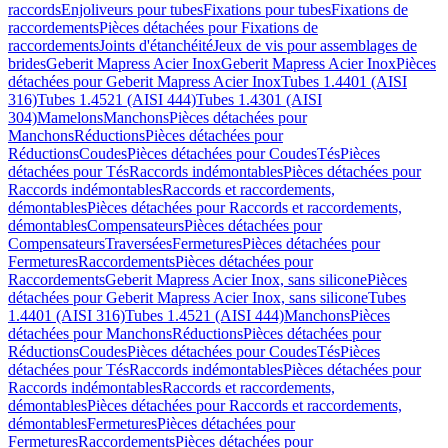
raccords
Enjoliveurs pour tubes
Fixations pour tubes
Fixations de
raccordements
Pièces détachées pour Fixations de
raccordements
Joints d'étanchéité
Jeux de vis pour assemblages de
brides
Geberit Mapress Acier Inox
Geberit Mapress Acier Inox
Pièces
détachées pour Geberit Mapress Acier Inox
Tubes 1.4401 (AISI
316)
Tubes 1.4521 (AISI 444)
Tubes 1.4301 (AISI
304)
Mamelons
Manchons
Pièces détachées pour
Manchons
Réductions
Pièces détachées pour
Réductions
Coudes
Pièces détachées pour Coudes
Tés
Pièces
détachées pour Tés
Raccords indémontables
Pièces détachées pour
Raccords indémontables
Raccords et raccordements,
démontables
Pièces détachées pour Raccords et raccordements,
démontables
Compensateurs
Pièces détachées pour
Compensateurs
Traversées
Fermetures
Pièces détachées pour
Fermetures
Raccordements
Pièces détachées pour
Raccordements
Geberit Mapress Acier Inox, sans silicone
Pièces
détachées pour Geberit Mapress Acier Inox, sans silicone
Tubes
1.4401 (AISI 316)
Tubes 1.4521 (AISI 444)
Manchons
Pièces
détachées pour Manchons
Réductions
Pièces détachées pour
Réductions
Coudes
Pièces détachées pour Coudes
Tés
Pièces
détachées pour Tés
Raccords indémontables
Pièces détachées pour
Raccords indémontables
Raccords et raccordements,
démontables
Pièces détachées pour Raccords et raccordements,
démontables
Fermetures
Pièces détachées pour
Fermetures
Raccordements
Pièces détachées pour