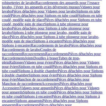
robinetteries de lavabo
Raccordements des appareils pour l’espace
lavabo, l’évier, les appareils et les déversoirs muraux
Vidages pour
lavabo
Pièces détachées pour Vidages pour lavabo
Siphons en tube
coudé
Pièces détachées pour Siphons en tube coudé
Siphons en tube
coudé, modèle gain de place
Pièces détachées pour Siphons en tube
coudé, modèle gain de place
Siphons à tube plongeur pour
lavabo
Pièces détachées pour Siphons à tube plongeur pour
lavabo
Siphons à tube plongeur pour lavabo, modèle gain de
place
Pièces détachées pour Siphons à tube plongeur pour lavabo,
modèle gain de place
Siphons à encastrer
Pièces détachées pour
Siphons à encastrer
Raccordements de lavabo
Pièces détachées pour
Raccordements de lavabo
Coudes de
raccordement
Recouvrements
Raccordements
Pièces détachées pour
Raccordements
Joints
Douilles à braser
Tubes de trop-
plein
Rallonges
Vidages pour éviers
Pièces détachées pour Vidages
pour éviers
Siphons en tube coudé
Pièces détachées pour Siphons en
tube coudé
Siphons à double chambre
Pièces détachées pour Siphons
à double chambre
Siphons pour évier
Pièces détachées pour Siphons
pour évier
Manchon de raccordement
Pièces détachées pour
Manchon de raccordement
Accessoires
Pièces détachées pour
Accessoires
Vidages pour appareils
Pièces détachées pour Vidages
pour appareils
Siphons en tube coudé
Pièces détachées pour Siphons
en tube coudé
Siphons à encastrer
Pièces détachées pour Siphons à
encastrer
Siphons apparents
Pièces détachées pour Siphons
apparents
Raccordements
Pièces détachées pour