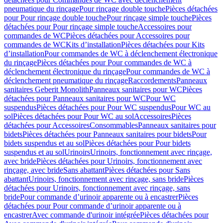
pneumatique du rinçage
Pour rinçage double touche
Pièces détachées
pour Pour rinçage double touche
Pour rinçage simple touche
Pièces
détachées pour Pour rinçage simple touche
Accessoires pour
commandes de WC
Pièces détachées pour Accessoires pour
commandes de WC
Kits d’installation
Pièces détachées pour Kits
d’installation
Pour commandes de WC à déclenchement électronique
du rinçage
Pièces détachées pour Pour commandes de WC à
déclenchement électronique du rinçage
Pour commandes de WC à
déclenchement pneumatique du rinçage
Raccordements
Panneaux
sanitaires Geberit Monolith
Panneaux sanitaires pour WC
Pièces
détachées pour Panneaux sanitaires pour WC
Pour WC
suspendus
Pièces détachées pour Pour WC suspendus
Pour WC au
sol
Pièces détachées pour Pour WC au sol
Accessoires
Pièces
détachées pour Accessoires
Consommables
Panneaux sanitaires pour
bidets
Pièces détachées pour Panneaux sanitaires pour bidets
Pour
bidets suspendus et au sol
Pièces détachées pour Pour bidets
suspendus et au sol
Urinoirs
Urinoirs, fonctionnement avec rinçage,
avec bride
Pièces détachées pour Urinoirs, fonctionnement avec
rinçage, avec bride
Sans abattant
Pièces détachées pour Sans
abattant
Urinoirs, fonctionnement avec rinçage, sans bride
Pièces
détachées pour Urinoirs, fonctionnement avec rinçage, sans
bride
Pour commande d’urinoir apparente ou à encastrer
Pièces
détachées pour Pour commande d’urinoir apparente ou à
encastrer
Avec commande d'urinoir intégrée
Pièces détachées pour