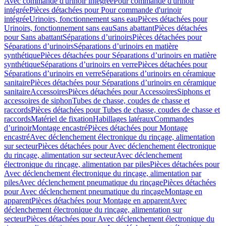
Avec commande d'urinoir intégrée
Pour commande d'urinoir
intégrée
Pièces détachées pour Pour commande d'urinoir
intégrée
Urinoirs, fonctionnement sans eau
Pièces détachées pour
Urinoirs, fonctionnement sans eau
Sans abattant
Pièces détachées
pour Sans abattant
Séparations d’urinoirs
Pièces détachées pour
Séparations d’urinoirs
Séparations d’urinoirs en matière
synthétique
Pièces détachées pour Séparations d’urinoirs en matière
synthétique
Séparations d’urinoirs en verre
Pièces détachées pour
Séparations d’urinoirs en verre
Séparations d’urinoirs en céramique
sanitaire
Pièces détachées pour Séparations d’urinoirs en céramique
sanitaire
Accessoires
Pièces détachées pour Accessoires
Siphons et
accessoires de siphon
Tubes de chasse, coudes de chasse et
raccords
Pièces détachées pour Tubes de chasse, coudes de chasse et
raccords
Matériel de fixation
Habillages latéraux
Commandes
dʼurinoir
Montage encastré
Pièces détachées pour Montage
encastré
Avec déclenchement électronique du rinçage, alimentation
sur secteur
Pièces détachées pour Avec déclenchement électronique
du rinçage, alimentation sur secteur
Avec déclenchement
électronique du rinçage, alimentation par piles
Pièces détachées pour
Avec déclenchement électronique du rinçage, alimentation par
piles
Avec déclenchement pneumatique du rinçage
Pièces détachées
pour Avec déclenchement pneumatique du rinçage
Montage en
apparent
Pièces détachées pour Montage en apparent
Avec
déclenchement électronique du rinçage, alimentation sur
secteur
Pièces détachées pour Avec déclenchement électronique du