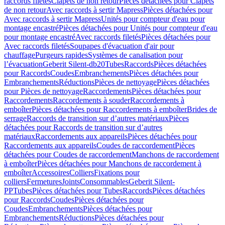
raccords filetés
Clapets de non retour
Pièces détachées pour Clapets
de non retour
Avec raccords à sertir Mapress
Pièces détachées pour
Avec raccords à sertir Mapress
Unités pour compteur d'eau pour
montage encastré
Pièces détachées pour Unités pour compteur d'eau
pour montage encastré
Avec raccords filetés
Pièces détachées pour
Avec raccords filetés
Soupapes d'évacuation d'air pour
chauffage
Purgeurs rapides
Systèmes de canalisation pour
l’évacuation
Geberit Silent-db20
Tubes
Raccords
Pièces détachées
pour Raccords
Coudes
Embranchements
Pièces détachées pour
Embranchements
Réductions
Pièces de nettoyage
Pièces détachées
pour Pièces de nettoyage
Raccordements
Pièces détachées pour
Raccordements
Raccordements à souder
Raccordements à
emboîter
Pièces détachées pour Raccordements à emboîter
Brides de
serrage
Raccords de transition sur d’autres matériaux
Pièces
détachées pour Raccords de transition sur d’autres
matériaux
Raccordements aux appareils
Pièces détachées pour
Raccordements aux appareils
Coudes de raccordement
Pièces
détachées pour Coudes de raccordement
Manchons de raccordement
à emboîter
Pièces détachées pour Manchons de raccordement à
emboîter
Accessoires
Colliers
Fixations pour
colliers
Fermetures
Joints
Consommables
Geberit Silent-
PP
Tubes
Pièces détachées pour Tubes
Raccords
Pièces détachées
pour Raccords
Coudes
Pièces détachées pour
Coudes
Embranchements
Pièces détachées pour
Embranchements
Réductions
Pièces détachées pour