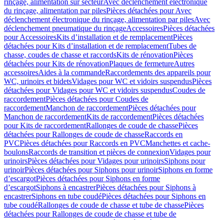
rinçage, alimentation sur secteur
Avec déclenchement électronique
du rinçage, alimentation par piles
Pièces détachées pour Avec
déclenchement électronique du rinçage, alimentation par piles
Avec
déclenchement pneumatique du rinçage
Accessoires
Pièces détachées
pour Accessoires
Kits d’installation et de remplacement
Pièces
détachées pour Kits d’installation et de remplacement
Tubes de
chasse, coudes de chasse et raccords
Kits de rénovation
Pièces
détachées pour Kits de rénovation
Plaques de fermeture
Autres
accessoires
Aides à la commande
Raccordements des appareils pour
WC, urinoirs et bidets
Vidages pour WC et vidoirs suspendus
Pièces
détachées pour Vidages pour WC et vidoirs suspendus
Coudes de
raccordement
Pièces détachées pour Coudes de
raccordement
Manchon de raccordement
Pièces détachées pour
Manchon de raccordement
Kits de raccordement
Pièces détachées
pour Kits de raccordement
Rallonges de coude de chasse
Pièces
détachées pour Rallonges de coude de chasse
Raccords en
PVC
Pièces détachées pour Raccords en PVC
Manchettes et cache-
boulons
Raccords de transition et pièces de connexion
Vidages pour
urinoirs
Pièces détachées pour Vidages pour urinoirs
Siphons pour
urinoir
Pièces détachées pour Siphons pour urinoir
Siphons en forme
d’escargot
Pièces détachées pour Siphons en forme
d’escargot
Siphons à encastrer
Pièces détachées pour Siphons à
encastrer
Siphons en tube coudé
Pièces détachées pour Siphons en
tube coudé
Rallonges de coude de chasse et tube de chasse
Pièces
détachées pour Rallonges de coude de chasse et tube de