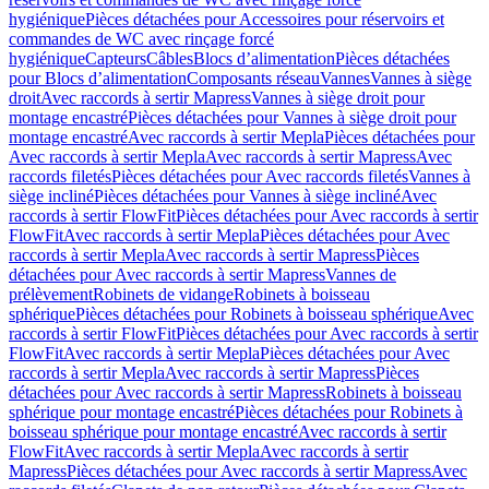
hygiénique
Pièces détachées pour Accessoires pour réservoirs et
commandes de WC avec rinçage forcé
hygiénique
Capteurs
Câbles
Blocs d’alimentation
Pièces détachées
pour Blocs d’alimentation
Composants réseau
Vannes
Vannes à siège
droit
Avec raccords à sertir Mapress
Vannes à siège droit pour
montage encastré
Pièces détachées pour Vannes à siège droit pour
montage encastré
Avec raccords à sertir Mepla
Pièces détachées pour
Avec raccords à sertir Mepla
Avec raccords à sertir Mapress
Avec
raccords filetés
Pièces détachées pour Avec raccords filetés
Vannes à
siège incliné
Pièces détachées pour Vannes à siège incliné
Avec
raccords à sertir FlowFit
Pièces détachées pour Avec raccords à sertir
FlowFit
Avec raccords à sertir Mepla
Pièces détachées pour Avec
raccords à sertir Mepla
Avec raccords à sertir Mapress
Pièces
détachées pour Avec raccords à sertir Mapress
Vannes de
prélèvement
Robinets de vidange
Robinets à boisseau
sphérique
Pièces détachées pour Robinets à boisseau sphérique
Avec
raccords à sertir FlowFit
Pièces détachées pour Avec raccords à sertir
FlowFit
Avec raccords à sertir Mepla
Pièces détachées pour Avec
raccords à sertir Mepla
Avec raccords à sertir Mapress
Pièces
détachées pour Avec raccords à sertir Mapress
Robinets à boisseau
sphérique pour montage encastré
Pièces détachées pour Robinets à
boisseau sphérique pour montage encastré
Avec raccords à sertir
FlowFit
Avec raccords à sertir Mepla
Avec raccords à sertir
Mapress
Pièces détachées pour Avec raccords à sertir Mapress
Avec