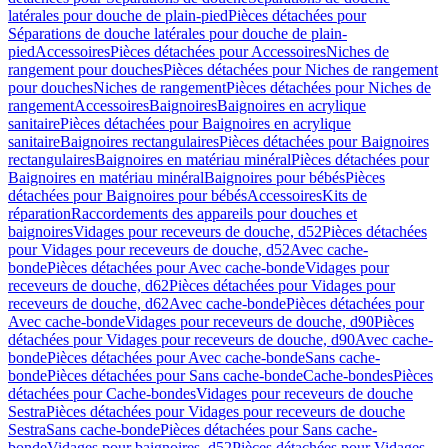
latérales pour douche de plain-pied
Pièces détachées pour
Séparations de douche latérales pour douche de plain-
pied
Accessoires
Pièces détachées pour Accessoires
Niches de
rangement pour douches
Pièces détachées pour Niches de rangement
pour douches
Niches de rangement
Pièces détachées pour Niches de
rangement
Accessoires
Baignoires
Baignoires en acrylique
sanitaire
Pièces détachées pour Baignoires en acrylique
sanitaire
Baignoires rectangulaires
Pièces détachées pour Baignoires
rectangulaires
Baignoires en matériau minéral
Pièces détachées pour
Baignoires en matériau minéral
Baignoires pour bébés
Pièces
détachées pour Baignoires pour bébés
Accessoires
Kits de
réparation
Raccordements des appareils pour douches et
baignoires
Vidages pour receveurs de douche, d52
Pièces détachées
pour Vidages pour receveurs de douche, d52
Avec cache-
bonde
Pièces détachées pour Avec cache-bonde
Vidages pour
receveurs de douche, d62
Pièces détachées pour Vidages pour
receveurs de douche, d62
Avec cache-bonde
Pièces détachées pour
Avec cache-bonde
Vidages pour receveurs de douche, d90
Pièces
détachées pour Vidages pour receveurs de douche, d90
Avec cache-
bonde
Pièces détachées pour Avec cache-bonde
Sans cache-
bonde
Pièces détachées pour Sans cache-bonde
Cache-bondes
Pièces
détachées pour Cache-bondes
Vidages pour receveurs de douche
Sestra
Pièces détachées pour Vidages pour receveurs de douche
Sestra
Sans cache-bonde
Pièces détachées pour Sans cache-
bonde
Vidages pour baignoires, d52
Pièces détachées pour Vidages