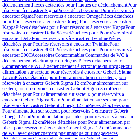
déclenchement
Pièces détachées pour Plaques de déclenchement
Pour
réservoirs à encastrer Sigma
Pièces détachées pour Pour réservoirs à
encastrer Sigma
Pour réservoirs à encastrer Omega
Pièces détachées
pour Pour réservoirs à encastrer Omega
Pour réservoirs à encastrer
Kappa
Pièces détachées pour Pour réservoirs à encastrer Kappa
Pour
réservoirs à encastrer Delta
Pièces détachées pour Pour réservoirs à
encastrer Delta
Pour les réservoirs à encastrer Twinline
Pièces
détachées pour Pour les réservoirs à encastrer Twinline
Pour
réservoirs à encastrer 300T
Pièces détachées pour Pour réservoirs à
encastrer 300T
Accessoires
Consommables
Commandes de WC à
déclenchement électronique du rinçage
Pièces détachées pour
Commandes de WC à déclenchement électronique du rinçage
Pour
alimentation sur secteur, pour réservoirs à encastrer Geberit Sigma
12 cm
Pièces détachées pour Pour alimentation sur secteur, pour
réservoirs à encastrer Geberit Sigma 12 cm
Pour alimentation sur
secteur, pour réservoirs à encastrer Geberit Sigma 8 cm
Pièces
détachées pour Pour alimentation sur secteur, pour réservoirs à
encastrer Geberit Sigma 8 cm
Pour alimentation sur secteur, pour
réservoirs à encastrer Geberit Omega 12 cm
Pièces détachées pour
Pour alimentation sur secteur, pour réservoirs à encastrer Geberit
Omega 12 cm
Pour alimentation par piles, pour réservoirs à encastrer
Geberit Sigma 12 cm
Pièces détachées pour Pour alimentation par
piles, pour réservoirs à encastrer Geberit Sigma 12 cm
Commandes
de WC avec déclenchement pneumatique du rinçage
Pièces
détachées pour Commandes de WC avec déclenchement