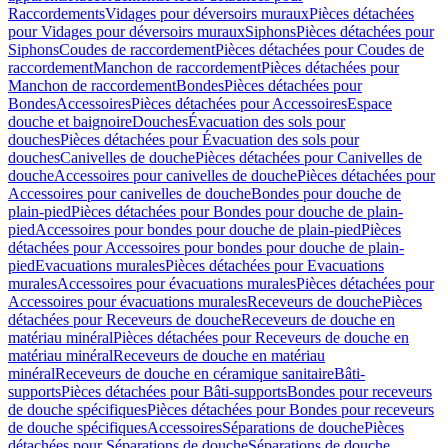
Raccordements
Vidages pour déversoirs muraux
Pièces détachées
pour Vidages pour déversoirs muraux
Siphons
Pièces détachées pour
Siphons
Coudes de raccordement
Pièces détachées pour Coudes de
raccordement
Manchon de raccordement
Pièces détachées pour
Manchon de raccordement
Bondes
Pièces détachées pour
Bondes
Accessoires
Pièces détachées pour Accessoires
Espace
douche et baignoire
Douches
Évacuation des sols pour
douches
Pièces détachées pour Évacuation des sols pour
douches
Canivelles de douche
Pièces détachées pour Canivelles de
douche
Accessoires pour canivelles de douche
Pièces détachées pour
Accessoires pour canivelles de douche
Bondes pour douche de
plain-pied
Pièces détachées pour Bondes pour douche de plain-
pied
Accessoires pour bondes pour douche de plain-pied
Pièces
détachées pour Accessoires pour bondes pour douche de plain-
pied
Evacuations murales
Pièces détachées pour Evacuations
murales
Accessoires pour évacuations murales
Pièces détachées pour
Accessoires pour évacuations murales
Receveurs de douche
Pièces
détachées pour Receveurs de douche
Receveurs de douche en
matériau minéral
Pièces détachées pour Receveurs de douche en
matériau minéral
Receveurs de douche en matériau
minéral
Receveurs de douche en céramique sanitaire
Bâti-
supports
Pièces détachées pour Bâti-supports
Bondes pour receveurs
de douche spécifiques
Pièces détachées pour Bondes pour receveurs
de douche spécifiques
Accessoires
Séparations de douche
Pièces
détachées pour Séparations de douche
Séparations de douche