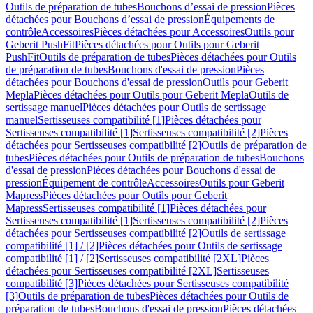
Outils de préparation de tubes
Bouchons d’essai de pression
Pièces
détachées pour Bouchons d’essai de pression
Équipements de
contrôle
Accessoires
Pièces détachées pour Accessoires
Outils pour
Geberit PushFit
Pièces détachées pour Outils pour Geberit
PushFit
Outils de préparation de tubes
Pièces détachées pour Outils
de préparation de tubes
Bouchons d'essai de pression
Pièces
détachées pour Bouchons d'essai de pression
Outils pour Geberit
Mepla
Pièces détachées pour Outils pour Geberit Mepla
Outils de
sertissage manuel
Pièces détachées pour Outils de sertissage
manuel
Sertisseuses compatibilité [1]
Pièces détachées pour
Sertisseuses compatibilité [1]
Sertisseuses compatibilité [2]
Pièces
détachées pour Sertisseuses compatibilité [2]
Outils de préparation de
tubes
Pièces détachées pour Outils de préparation de tubes
Bouchons
d'essai de pression
Pièces détachées pour Bouchons d'essai de
pression
Équipement de contrôle
Accessoires
Outils pour Geberit
Mapress
Pièces détachées pour Outils pour Geberit
Mapress
Sertisseuses compatibilité [1]
Pièces détachées pour
Sertisseuses compatibilité [1]
Sertisseuses compatibilité [2]
Pièces
détachées pour Sertisseuses compatibilité [2]
Outils de sertissage
compatibilité [1] / [2]
Pièces détachées pour Outils de sertissage
compatibilité [1] / [2]
Sertisseuses compatibilité [2XL]
Pièces
détachées pour Sertisseuses compatibilité [2XL]
Sertisseuses
compatibilité [3]
Pièces détachées pour Sertisseuses compatibilité
[3]
Outils de préparation de tubes
Pièces détachées pour Outils de
préparation de tubes
Bouchons d'essai de pression
Pièces détachées