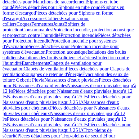
détachées pour Manchons de raccordement
Siphons en tube
coudé
Pièces détachées pour Siphons en tube coudé
Siphons en
forme d'escargot
Pièces détachées pour Siphons en forme
d'escargot
Accessoires
Colliers
Fixations pour
colliers
Coques
Fermetures
Joints
Boîtiers de
protection
Consommables
Protection incendie, protection acoustique
et protection contre l'humidité
Protection incendie
Pièces détachées
pour Protection incendie
Protection incendie pour systèmes
d'évacuation
Pièces détachées pour Protection incendie pour
systèmes d'évacuation
Protection acoustique
Isolations des bruits
solidiens
Isolations des bruits solidiens et aériens
Protection contre
l'humidité
Etanchements
Clapets de ventilation pour
évacuation
Clapets de ventilation
Pièces détachées pour Clapets de
ventilation
Soupapes de retenue d'énergie
Évacuation des eaux de
toiture Geberit Pluvia
Naissances d'eaux pluviales
Pièces détachées
pour Naissances d'eaux pluviales
Naissances d'eaux pluviales jusqu'à
12 l/s
Pièces détachées pour Naissances d'eaux pluviales jusqu'à 12
l/s
Naissances d'eaux pluviales jusqu'à 25 l/s
Pièces détachées pour
Naissances d'eaux pluviales jusqu'à 25 l/s
Naissances d'eaux
pluviales pour chéneaux
Pièces détachées pour Naissances d'eaux
pluviales pour chéneaux
Naissances d'eaux pluviales jusqu'à 12
l/s
Pièces détachées pour Naissances d'eaux pluviales jusqu'à 12
l/s
Naissances d'eaux pluviales jusqu'à 25 l/s
Pièces détachées pour
Naissances d'eaux pluviales jusqu'à 25 l/s
Trop-pleins de
sécurité
Pièces détachées pour Trop-pleins de sécurité
Pour