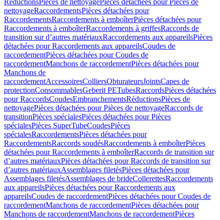
Réductions
Pièces de nettoyage
Pièces détachées pour Pièces de
nettoyage
Raccordements
Pièces détachées pour
Raccordements
Raccordements à emboîter
Pièces détachées pour
Raccordements à emboîter
Raccordements à griffes
Raccords de
transition sur d’autres matériaux
Raccordements aux appareils
Pièces
détachées pour Raccordements aux appareils
Coudes de
raccordement
Pièces détachées pour Coudes de
raccordement
Manchons de raccordement
Pièces détachées pour
Manchons de
raccordement
Accessoires
Colliers
Obturateurs
Joints
Capes de
protection
Consommables
Geberit PE
Tubes
Raccords
Pièces détachées
pour Raccords
Coudes
Embranchements
Réductions
Pièces de
nettoyage
Pièces détachées pour Pièces de nettoyage
Raccords de
transition
Pièces spéciales
Pièces détachées pour Pièces
spéciales
Pièces SuperTube
Coudes
Pièces
spéciales
Raccordements
Pièces détachées pour
Raccordements
Raccords soudés
Raccordements à emboîter
Pièces
détachées pour Raccordements à emboîter
Raccords de transition sur
d’autres matériaux
Pièces détachées pour Raccords de transition sur
d’autres matériaux
Assemblages filetés
Pièces détachées pour
Assemblages filetés
Assemblages de bride
Collerettes
Raccordements
aux appareils
Pièces détachées pour Raccordements aux
appareils
Coudes de raccordement
Pièces détachées pour Coudes de
raccordement
Manchons de raccordement
Pièces détachées pour
Manchons de raccordement
Manchons de raccordement
Pièces