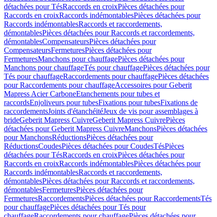
détachées pour Tés
Raccords en croix
Pièces détachées pour
Raccords en croix
Raccords indémontables
Pièces détachées pour
Raccords indémontables
Raccords et raccordements,
démontables
Pièces détachées pour Raccords et raccordements,
démontables
Compensateurs
Pièces détachées pour
Compensateurs
Fermetures
Pièces détachées pour
Fermetures
Manchons pour chauffage
Pièces détachées pour
Manchons pour chauffage
Tés pour chauffage
Pièces détachées pour
Tés pour chauffage
Raccordements pour chauffage
Pièces détachées
pour Raccordements pour chauffage
Accessoires pour Geberit
Mapress Acier Carbone
Etanchements pour tubes et
raccords
Enjoliveurs pour tubes
Fixations pour tubes
Fixations de
raccordements
Joints d'étanchéité
Jeux de vis pour assemblages à
bride
Geberit Mapress Cuivre
Geberit Mapress Cuivre
Pièces
détachées pour Geberit Mapress Cuivre
Manchons
Pièces détachées
pour Manchons
Réductions
Pièces détachées pour
Réductions
Coudes
Pièces détachées pour Coudes
Tés
Pièces
détachées pour Tés
Raccords en croix
Pièces détachées pour
Raccords en croix
Raccords indémontables
Pièces détachées pour
Raccords indémontables
Raccords et raccordements,
démontables
Pièces détachées pour Raccords et raccordements,
démontables
Fermetures
Pièces détachées pour
Fermetures
Raccordements
Pièces détachées pour Raccordements
Tés
pour chauffage
Pièces détachées pour Tés pour
chauffage
Raccordements pour chauffage
Pièces détachées pour