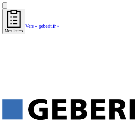
Vers « geberit.fr »
Mes listes