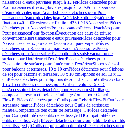
naissances d’eaux pluviales jusqu’à 12 l/s
Pièces détachées pour
Pour naissances d’eaux pluviales jusqu’à 12 l/s
Pour naissances
d’eaux pluviales jusqu’à 25 l/s
Pièces détachées pour Pour
naissances d’eaux pluviales jusqu’à 25 l/s
Fixations
Système de
fixation d40–200
Système de fixation d250–315
Accessoires
Pièces
détachées pour Accessoires
Pour naissances
Pièces détachées pour
Pour naissances
Pour fixations
Évacuation des eaux de toiture
conventionnelle
Naissances d'eaux pluviales
Pièces détachées pour
Naissances d'eaux pluviales
Raccords au pare-vapeur
Pièces
détachées pour Raccords au pare-vapeur
Accessoires
Pièces
détachées pour Accessoires
Évacuation des sols
Evacuation de
surface pour l'intérieur et l'extérieur
Pièces détachées pour
Evacuation de surface pour l'intérieur et l'extérieur
Siphons de sol
pour balcons et terrasses, 10 x 10 cm
Pièces détachées pour Siphons
de sol pour balcons et terrasses, 10 x 10 cm
Siphons de sol 13 x 13
cm
Pièces détachées pour Siphons de sol 13 x 13 cm
Grilles-avaloirs
15 x 15 cm
Pièces détachées pour Grilles-avaloirs 15 x 15
cm
Accessoires
Pièces détachées pour Accessoires
Outillages,
composants réseau et logiciels
Outillages
Outils pour Geberit
FlowFit
Pièces détachées pour Outils pour Geberit FlowFit
Outils de
sertissage manuel
Pièces détachées pour Outils de sertissage
manuel
Compatibilité des outils de sertissage [1]
Pièces détachées
pour Compatibilité des outils de sertissage [1]
Compatibilité des
outils de sertissage [2]
Pièces détachées pour Compatibilité des outils
de sertissage [2]
Outils de préparation de tubes
Pièces détachées pour