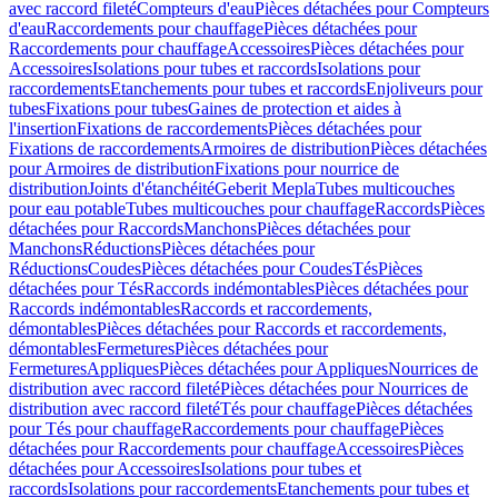
avec raccord fileté
Compteurs d'eau
Pièces détachées pour Compteurs
d'eau
Raccordements pour chauffage
Pièces détachées pour
Raccordements pour chauffage
Accessoires
Pièces détachées pour
Accessoires
Isolations pour tubes et raccords
Isolations pour
raccordements
Etanchements pour tubes et raccords
Enjoliveurs pour
tubes
Fixations pour tubes
Gaines de protection et aides à
l'insertion
Fixations de raccordements
Pièces détachées pour
Fixations de raccordements
Armoires de distribution
Pièces détachées
pour Armoires de distribution
Fixations pour nourrice de
distribution
Joints d'étanchéité
Geberit Mepla
Tubes multicouches
pour eau potable
Tubes multicouches pour chauffage
Raccords
Pièces
détachées pour Raccords
Manchons
Pièces détachées pour
Manchons
Réductions
Pièces détachées pour
Réductions
Coudes
Pièces détachées pour Coudes
Tés
Pièces
détachées pour Tés
Raccords indémontables
Pièces détachées pour
Raccords indémontables
Raccords et raccordements,
démontables
Pièces détachées pour Raccords et raccordements,
démontables
Fermetures
Pièces détachées pour
Fermetures
Appliques
Pièces détachées pour Appliques
Nourrices de
distribution avec raccord fileté
Pièces détachées pour Nourrices de
distribution avec raccord fileté
Tés pour chauffage
Pièces détachées
pour Tés pour chauffage
Raccordements pour chauffage
Pièces
détachées pour Raccordements pour chauffage
Accessoires
Pièces
détachées pour Accessoires
Isolations pour tubes et
raccords
Isolations pour raccordements
Etanchements pour tubes et