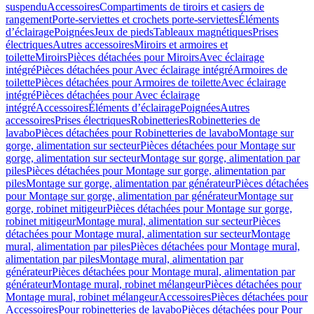
suspendu
Accessoires
Compartiments de tiroirs et casiers de
rangement
Porte-serviettes et crochets porte-serviettes
Éléments
d’éclairage
Poignées
Jeux de pieds
Tableaux magnétiques
Prises
électriques
Autres accessoires
Miroirs et armoires et
toilette
Miroirs
Pièces détachées pour Miroirs
Avec éclairage
intégré
Pièces détachées pour Avec éclairage intégré
Armoires de
toilette
Pièces détachées pour Armoires de toilette
Avec éclairage
intégré
Pièces détachées pour Avec éclairage
intégré
Accessoires
Éléments d’éclairage
Poignées
Autres
accessoires
Prises électriques
Robinetteries
Robinetteries de
lavabo
Pièces détachées pour Robinetteries de lavabo
Montage sur
gorge, alimentation sur secteur
Pièces détachées pour Montage sur
gorge, alimentation sur secteur
Montage sur gorge, alimentation par
piles
Pièces détachées pour Montage sur gorge, alimentation par
piles
Montage sur gorge, alimentation par générateur
Pièces détachées
pour Montage sur gorge, alimentation par générateur
Montage sur
gorge, robinet mitigeur
Pièces détachées pour Montage sur gorge,
robinet mitigeur
Montage mural, alimentation sur secteur
Pièces
détachées pour Montage mural, alimentation sur secteur
Montage
mural, alimentation par piles
Pièces détachées pour Montage mural,
alimentation par piles
Montage mural, alimentation par
générateur
Pièces détachées pour Montage mural, alimentation par
générateur
Montage mural, robinet mélangeur
Pièces détachées pour
Montage mural, robinet mélangeur
Accessoires
Pièces détachées pour
Accessoires
Pour robinetteries de lavabo
Pièces détachées pour Pour