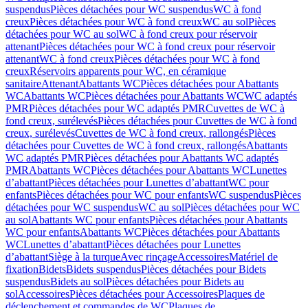
suspendus
Pièces détachées pour WC suspendus
WC à fond
creux
Pièces détachées pour WC à fond creux
WC au sol
Pièces
détachées pour WC au sol
WC à fond creux pour réservoir
attenant
Pièces détachées pour WC à fond creux pour réservoir
attenant
WC à fond creux
Pièces détachées pour WC à fond
creux
Réservoirs apparents pour WC, en céramique
sanitaire
Attenant
Abattants WC
Pièces détachées pour Abattants
WC
Abattants WC
Pièces détachées pour Abattants WC
WC adaptés
PMR
Pièces détachées pour WC adaptés PMR
Cuvettes de WC à
fond creux, surélevés
Pièces détachées pour Cuvettes de WC à fond
creux, surélevés
Cuvettes de WC à fond creux, rallongés
Pièces
détachées pour Cuvettes de WC à fond creux, rallongés
Abattants
WC adaptés PMR
Pièces détachées pour Abattants WC adaptés
PMR
Abattants WC
Pièces détachées pour Abattants WC
Lunettes
d’abattant
Pièces détachées pour Lunettes d’abattant
WC pour
enfants
Pièces détachées pour WC pour enfants
WC suspendus
Pièces
détachées pour WC suspendus
WC au sol
Pièces détachées pour WC
au sol
Abattants WC pour enfants
Pièces détachées pour Abattants
WC pour enfants
Abattants WC
Pièces détachées pour Abattants
WC
Lunettes d’abattant
Pièces détachées pour Lunettes
d’abattant
Siège à la turque
Avec rinçage
Accessoires
Matériel de
fixation
Bidets
Bidets suspendus
Pièces détachées pour Bidets
suspendus
Bidets au sol
Pièces détachées pour Bidets au
sol
Accessoires
Pièces détachées pour Accessoires
Plaques de
déclenchement et commandes de WC
Plaques de