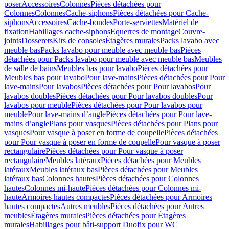
poser
Accessoires
Colonnes
Pièces détachées pour
Colonnes
Colonnes
Cache-siphons
Pièces détachées pour Cache-
siphons
Accessoires
Cache-bondes
Porte-serviettes
Matériel de
fixation
Habillages cache-siphons
Equerres de montage
Couvre-
joints
Dosserets
Kits de consoles
Étagères murales
Packs lavabo avec
meuble bas
Packs lavabo pour meuble avec meuble bas
Pièces
détachées pour Packs lavabo pour meuble avec meuble bas
Meubles
de salle de bains
Meubles bas pour lavabo
Pièces détachées pour
Meubles bas pour lavabo
Pour lave-mains
Pièces détachées pour Pour
lave-mains
Pour lavabos
Pièces détachées pour Pour lavabos
Pour
lavabos doubles
Pièces détachées pour Pour lavabos doubles
Pour
lavabos pour meuble
Pièces détachées pour Pour lavabos pour
meuble
Pour lave-mains d’angle
Pièces détachées pour Pour lave-
mains d’angle
Plans pour vasques
Pièces détachées pour Plans pour
vasques
Pour vasque à poser en forme de coupelle
Pièces détachées
pour Pour vasque à poser en forme de coupelle
Pour vasque à poser
rectangulaire
Pièces détachées pour Pour vasque à poser
rectangulaire
Meubles latéraux
Pièces détachées pour Meubles
latéraux
Meubles latéraux bas
Pièces détachées pour Meubles
latéraux bas
Colonnes hautes
Pièces détachées pour Colonnes
hautes
Colonnes mi-haute
Pièces détachées pour Colonnes mi-
haute
Armoires hautes compactes
Pièces détachées pour Armoires
hautes compactes
Autres meubles
Pièces détachées pour Autres
meubles
Étagères murales
Pièces détachées pour Étagères
murales
Habillages pour bâti-support Duofix pour WC