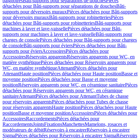
baignoires
Bâti-supports pour séparations de douches
Pièces
détachées pour Bâti-supports pour séparations de douches
Bâti-
supports pour déversoirs muraux
Pièces détachées pour Bâti-supports
pour déversoirs muraux
Bâti-supports pour robinetteries
Pièces
détachées pour Bâti-supports pour robinetteries
Bâti-supports pour
machines à laver et lave-vaisselle
Pièces détachées pour Bâti-
supports pour machines à laver et lave-vaisselle
Bâti-supports pour
charges de console
Pièces détachées pour Bâti-supports pour charges
de console
Bâti-supports pour éviers
Pièces détachées pour Bâti-
supports pour éviers
Accessoires
Pièces détachées pour
Accessoires
Réservoirs apparents
Réservoirs apparents pour WC, en
matière synthétique
Pièces détachées pour Réservoirs apparents pour
WC, en matière synthétique
Attenant
Pièces détachées pour
Attenant
Haute position
Pièces détachées pour Haute position
Basse et
moyenne position
Pièces détachées pour Basse et moyenne
position
Réservoirs apparents pour WC, en céramique sanitaire
Pièces
détachées pour Réservoirs apparents pour WC, en céramique
sanitaire
Attenant
Pièces détachées pour Attenant
Tubes de chasse
pour réservoirs apparents
Pièces détachées pour Tubes de chasse
pour réservoirs apparents
Haute position
Pièces détachées pour Haute
position
Basse et moyenne position
Accessoires
Pièces détachées pour
Accessoires
Raccordements
Pièces détachées pour
Raccordements
Joints
Fixations
Manchettes
Mamelons, rosaces et
modérateurs de débit
Réservoirs à encastrer
Réservoirs à encastrer
Sigma
Pièces détachées pour Réservoirs à encastrer Sigma
Réservoirs