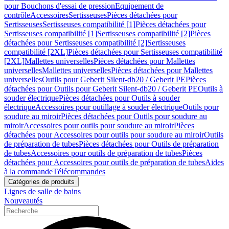
pour Bouchons d'essai de pression
Equipement de
contrôle
Accessoires
Sertisseuses
Pièces détachées pour
Sertisseuses
Sertisseuses compatibilité [1]
Pièces détachées pour
Sertisseuses compatibilité [1]
Sertisseuses compatibilité [2]
Pièces
détachées pour Sertisseuses compatibilité [2]
Sertisseuses
compatibilité [2XL]
Pièces détachées pour Sertisseuses compatibilité
[2XL]
Mallettes universelles
Pièces détachées pour Mallettes
universelles
Mallettes universelles
Pièces détachées pour Mallettes
universelles
Outils pour Geberit Silent-db20 / Geberit PE
Pièces
détachées pour Outils pour Geberit Silent-db20 / Geberit PE
Outils à
souder électrique
Pièces détachées pour Outils à souder
électrique
Accessoires pour outillage à souder électrique
Outils pour
soudure au miroir
Pièces détachées pour Outils pour soudure au
miroir
Accessoires pour outils pour soudure au miroir
Pièces
détachées pour Accessoires pour outils pour soudure au miroir
Outils
de préparation de tubes
Pièces détachées pour Outils de préparation
de tubes
Accessoires pour outils de préparation de tubes
Pièces
détachées pour Accessoires pour outils de préparation de tubes
Aides
à la commande
Télécommandes
Catégories de produits
Lignes de salle de bains
Nouveautés