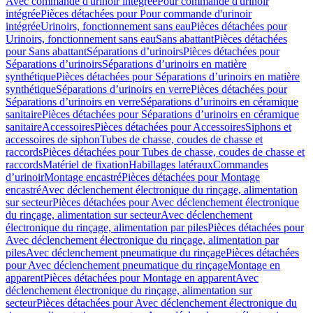
Avec commande d'urinoir intégrée
Pour commande d'urinoir
intégrée
Pièces détachées pour Pour commande d'urinoir
intégrée
Urinoirs, fonctionnement sans eau
Pièces détachées pour
Urinoirs, fonctionnement sans eau
Sans abattant
Pièces détachées
pour Sans abattant
Séparations d’urinoirs
Pièces détachées pour
Séparations d’urinoirs
Séparations d’urinoirs en matière
synthétique
Pièces détachées pour Séparations d’urinoirs en matière
synthétique
Séparations d’urinoirs en verre
Pièces détachées pour
Séparations d’urinoirs en verre
Séparations d’urinoirs en céramique
sanitaire
Pièces détachées pour Séparations d’urinoirs en céramique
sanitaire
Accessoires
Pièces détachées pour Accessoires
Siphons et
accessoires de siphon
Tubes de chasse, coudes de chasse et
raccords
Pièces détachées pour Tubes de chasse, coudes de chasse et
raccords
Matériel de fixation
Habillages latéraux
Commandes
dʼurinoir
Montage encastré
Pièces détachées pour Montage
encastré
Avec déclenchement électronique du rinçage, alimentation
sur secteur
Pièces détachées pour Avec déclenchement électronique
du rinçage, alimentation sur secteur
Avec déclenchement
électronique du rinçage, alimentation par piles
Pièces détachées pour
Avec déclenchement électronique du rinçage, alimentation par
piles
Avec déclenchement pneumatique du rinçage
Pièces détachées
pour Avec déclenchement pneumatique du rinçage
Montage en
apparent
Pièces détachées pour Montage en apparent
Avec
déclenchement électronique du rinçage, alimentation sur
secteur
Pièces détachées pour Avec déclenchement électronique du