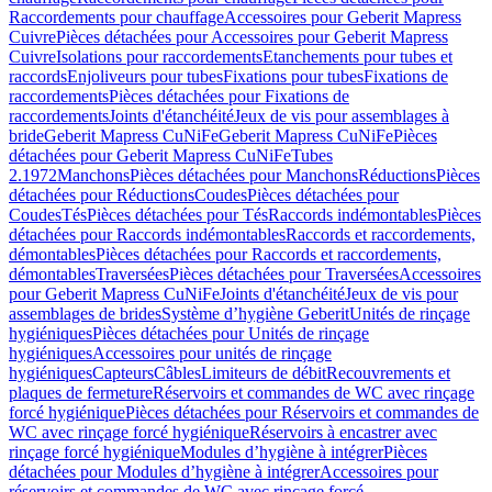
Raccordements pour chauffage
Accessoires pour Geberit Mapress
Cuivre
Pièces détachées pour Accessoires pour Geberit Mapress
Cuivre
Isolations pour raccordements
Etanchements pour tubes et
raccords
Enjoliveurs pour tubes
Fixations pour tubes
Fixations de
raccordements
Pièces détachées pour Fixations de
raccordements
Joints d'étanchéité
Jeux de vis pour assemblages à
bride
Geberit Mapress CuNiFe
Geberit Mapress CuNiFe
Pièces
détachées pour Geberit Mapress CuNiFe
Tubes
2.1972
Manchons
Pièces détachées pour Manchons
Réductions
Pièces
détachées pour Réductions
Coudes
Pièces détachées pour
Coudes
Tés
Pièces détachées pour Tés
Raccords indémontables
Pièces
détachées pour Raccords indémontables
Raccords et raccordements,
démontables
Pièces détachées pour Raccords et raccordements,
démontables
Traversées
Pièces détachées pour Traversées
Accessoires
pour Geberit Mapress CuNiFe
Joints d'étanchéité
Jeux de vis pour
assemblages de brides
Système d’hygiène Geberit
Unités de rinçage
hygiéniques
Pièces détachées pour Unités de rinçage
hygiéniques
Accessoires pour unités de rinçage
hygiéniques
Capteurs
Câbles
Limiteurs de débit
Recouvrements et
plaques de fermeture
Réservoirs et commandes de WC avec rinçage
forcé hygiénique
Pièces détachées pour Réservoirs et commandes de
WC avec rinçage forcé hygiénique
Réservoirs à encastrer avec
rinçage forcé hygiénique
Modules d’hygiène à intégrer
Pièces
détachées pour Modules d’hygiène à intégrer
Accessoires pour
réservoirs et commandes de WC avec rinçage forcé