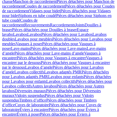
chasse
Manchon de raccordement
Pièces détachées pour Manchon de
raccordement
Coudes de raccordement
Pièces détachées pour Coudes
de raccordement
Vidages pour bidet
Pièces détachées pour Vidages
pour bidet
Siphons en tube coudé
Pièces détachées pour Siphons en
tube coudé
Coudes de
raccordement
Recouvrements
Raccordements
Joints
Douilles à
braser
Pièces détachées pour Douilles à braser
Espace
lavabo
Lavabos
Lavabos
Pièces détachées pour Lavabos
Lavabos
doubles
Lavabos pour meubles
Pièces détachées pour Lavabos pour
meubles
Vasques à poser
Pièces détachées pour Vasques à
poser
Lave-mains
Pièces détachées pour Lave-mains
Lave-mains
d’angle
Pièces détachées pour Lave-mains d’angle
Vasques à
encastrer
Pièces détachées pour Vasques à encastrer
Vasques à
encastrer par le dessous
Pièces détachées pour Vasques à encastrer
par le dessous
Lavabos d’angle
Pièces détachées pour Lavabos
d’angle
Lavabos collectifs
Lavabos adaptés PMR
Pièces détachées
pour Lavabos adaptés PMR
Lavabos pour enfants
Pièces détachées
pour Lavabos pour enfants
Lavabos collectifs
Pièces détachées pour
Lavabos collectifs
Autres lavabos
Pièces détachées pour Autres
lavabos
Déversoirs muraux
Pièces détachées pour Déversoirs
muraux
Vidoirs suspendus
Pièces détachées pour Vidoirs
suspendus
Timbres dʼoffice
Pièces détachées pour Timbres
dʼoffice
Cuves de laboratoire
Pièces détachées pour Cuves de
laboratoire
Éviers à encastrer
Pièces détachées pour Éviers à
encastrer
Éviers à poser
Pièces détachées pour Éviers à