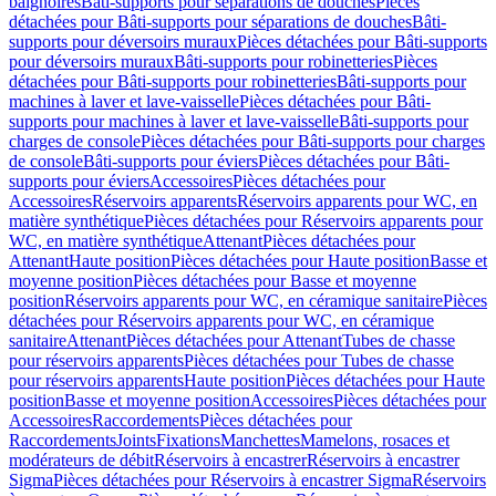
baignoires
Bâti-supports pour séparations de douches
Pièces
détachées pour Bâti-supports pour séparations de douches
Bâti-
supports pour déversoirs muraux
Pièces détachées pour Bâti-supports
pour déversoirs muraux
Bâti-supports pour robinetteries
Pièces
détachées pour Bâti-supports pour robinetteries
Bâti-supports pour
machines à laver et lave-vaisselle
Pièces détachées pour Bâti-
supports pour machines à laver et lave-vaisselle
Bâti-supports pour
charges de console
Pièces détachées pour Bâti-supports pour charges
de console
Bâti-supports pour éviers
Pièces détachées pour Bâti-
supports pour éviers
Accessoires
Pièces détachées pour
Accessoires
Réservoirs apparents
Réservoirs apparents pour WC, en
matière synthétique
Pièces détachées pour Réservoirs apparents pour
WC, en matière synthétique
Attenant
Pièces détachées pour
Attenant
Haute position
Pièces détachées pour Haute position
Basse et
moyenne position
Pièces détachées pour Basse et moyenne
position
Réservoirs apparents pour WC, en céramique sanitaire
Pièces
détachées pour Réservoirs apparents pour WC, en céramique
sanitaire
Attenant
Pièces détachées pour Attenant
Tubes de chasse
pour réservoirs apparents
Pièces détachées pour Tubes de chasse
pour réservoirs apparents
Haute position
Pièces détachées pour Haute
position
Basse et moyenne position
Accessoires
Pièces détachées pour
Accessoires
Raccordements
Pièces détachées pour
Raccordements
Joints
Fixations
Manchettes
Mamelons, rosaces et
modérateurs de débit
Réservoirs à encastrer
Réservoirs à encastrer
Sigma
Pièces détachées pour Réservoirs à encastrer Sigma
Réservoirs