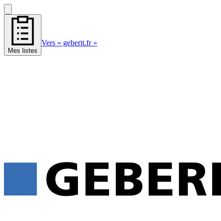
Vers « geberit.fr »
Mes listes