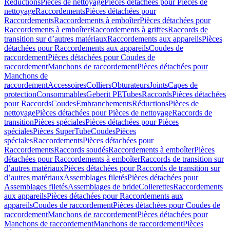
Réductions
Pièces de nettoyage
Pièces détachées pour Pièces de
nettoyage
Raccordements
Pièces détachées pour
Raccordements
Raccordements à emboîter
Pièces détachées pour
Raccordements à emboîter
Raccordements à griffes
Raccords de
transition sur d’autres matériaux
Raccordements aux appareils
Pièces
détachées pour Raccordements aux appareils
Coudes de
raccordement
Pièces détachées pour Coudes de
raccordement
Manchons de raccordement
Pièces détachées pour
Manchons de
raccordement
Accessoires
Colliers
Obturateurs
Joints
Capes de
protection
Consommables
Geberit PE
Tubes
Raccords
Pièces détachées
pour Raccords
Coudes
Embranchements
Réductions
Pièces de
nettoyage
Pièces détachées pour Pièces de nettoyage
Raccords de
transition
Pièces spéciales
Pièces détachées pour Pièces
spéciales
Pièces SuperTube
Coudes
Pièces
spéciales
Raccordements
Pièces détachées pour
Raccordements
Raccords soudés
Raccordements à emboîter
Pièces
détachées pour Raccordements à emboîter
Raccords de transition sur
d’autres matériaux
Pièces détachées pour Raccords de transition sur
d’autres matériaux
Assemblages filetés
Pièces détachées pour
Assemblages filetés
Assemblages de bride
Collerettes
Raccordements
aux appareils
Pièces détachées pour Raccordements aux
appareils
Coudes de raccordement
Pièces détachées pour Coudes de
raccordement
Manchons de raccordement
Pièces détachées pour
Manchons de raccordement
Manchons de raccordement
Pièces