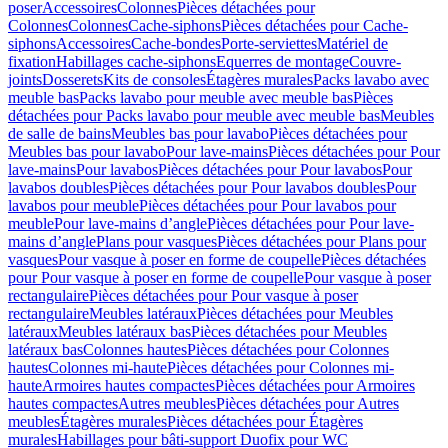
poser
Accessoires
Colonnes
Pièces détachées pour
Colonnes
Colonnes
Cache-siphons
Pièces détachées pour Cache-
siphons
Accessoires
Cache-bondes
Porte-serviettes
Matériel de
fixation
Habillages cache-siphons
Equerres de montage
Couvre-
joints
Dosserets
Kits de consoles
Étagères murales
Packs lavabo avec
meuble bas
Packs lavabo pour meuble avec meuble bas
Pièces
détachées pour Packs lavabo pour meuble avec meuble bas
Meubles
de salle de bains
Meubles bas pour lavabo
Pièces détachées pour
Meubles bas pour lavabo
Pour lave-mains
Pièces détachées pour Pour
lave-mains
Pour lavabos
Pièces détachées pour Pour lavabos
Pour
lavabos doubles
Pièces détachées pour Pour lavabos doubles
Pour
lavabos pour meuble
Pièces détachées pour Pour lavabos pour
meuble
Pour lave-mains d’angle
Pièces détachées pour Pour lave-
mains d’angle
Plans pour vasques
Pièces détachées pour Plans pour
vasques
Pour vasque à poser en forme de coupelle
Pièces détachées
pour Pour vasque à poser en forme de coupelle
Pour vasque à poser
rectangulaire
Pièces détachées pour Pour vasque à poser
rectangulaire
Meubles latéraux
Pièces détachées pour Meubles
latéraux
Meubles latéraux bas
Pièces détachées pour Meubles
latéraux bas
Colonnes hautes
Pièces détachées pour Colonnes
hautes
Colonnes mi-haute
Pièces détachées pour Colonnes mi-
haute
Armoires hautes compactes
Pièces détachées pour Armoires
hautes compactes
Autres meubles
Pièces détachées pour Autres
meubles
Étagères murales
Pièces détachées pour Étagères
murales
Habillages pour bâti-support Duofix pour WC