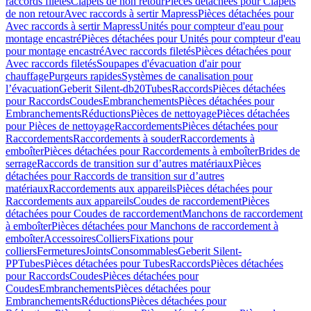
raccords filetés
Clapets de non retour
Pièces détachées pour Clapets
de non retour
Avec raccords à sertir Mapress
Pièces détachées pour
Avec raccords à sertir Mapress
Unités pour compteur d'eau pour
montage encastré
Pièces détachées pour Unités pour compteur d'eau
pour montage encastré
Avec raccords filetés
Pièces détachées pour
Avec raccords filetés
Soupapes d'évacuation d'air pour
chauffage
Purgeurs rapides
Systèmes de canalisation pour
l’évacuation
Geberit Silent-db20
Tubes
Raccords
Pièces détachées
pour Raccords
Coudes
Embranchements
Pièces détachées pour
Embranchements
Réductions
Pièces de nettoyage
Pièces détachées
pour Pièces de nettoyage
Raccordements
Pièces détachées pour
Raccordements
Raccordements à souder
Raccordements à
emboîter
Pièces détachées pour Raccordements à emboîter
Brides de
serrage
Raccords de transition sur d’autres matériaux
Pièces
détachées pour Raccords de transition sur d’autres
matériaux
Raccordements aux appareils
Pièces détachées pour
Raccordements aux appareils
Coudes de raccordement
Pièces
détachées pour Coudes de raccordement
Manchons de raccordement
à emboîter
Pièces détachées pour Manchons de raccordement à
emboîter
Accessoires
Colliers
Fixations pour
colliers
Fermetures
Joints
Consommables
Geberit Silent-
PP
Tubes
Pièces détachées pour Tubes
Raccords
Pièces détachées
pour Raccords
Coudes
Pièces détachées pour
Coudes
Embranchements
Pièces détachées pour
Embranchements
Réductions
Pièces détachées pour