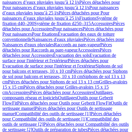
naissances d’eaux pluviales jusqu’à 12 l/s
Pièces détachées pour
Pour naissances d’eaux pluviales jusqu’à 12 l/s
Pour naissances
d’eaux pluviales jusqu’à 25 l/s
Pièces détachées pour Pour
naissances d’eaux pluviales jusqu’à 25 l/s
Fixations
Système de
fixation d40–200
Système de fixation d250–315
Accessoires
Pièces
détachées pour Accessoires
Pour naissances
Pièces détachées pour
Pour naissances
Pour fixations
Évacuation des eaux de toiture
conventionnelle
Naissances d'eaux pluviales
Pièces détachées pour
Naissances d'eaux pluviales
Raccords au pare-vapeur
Pièces
détachées pour Raccords au pare-vapeur
Accessoires
Pièces
détachées pour Accessoires
Évacuation des sols
Evacuation de
surface pour l'intérieur et l'extérieur
Pièces détachées pour
Evacuation de surface pour l'intérieur et l'extérieur
Siphons de sol
pour balcons et terrasses, 10 x 10 cm
Pièces détachées pour Siphons
de sol pour balcons et terrasses, 10 x 10 cm
Siphons de sol 13 x 13
cm
Pièces détachées pour Siphons de sol 13 x 13 cm
Grilles-avaloirs
15 x 15 cm
Pièces détachées pour Grilles-avaloirs 15 x 15
cm
Accessoires
Pièces détachées pour Accessoires
Outillages,
composants réseau et logiciels
Outillages
Outils pour Geberit
FlowFit
Pièces détachées pour Outils pour Geberit FlowFit
Outils de
sertissage manuel
Pièces détachées pour Outils de sertissage
manuel
Compatibilité des outils de sertissage [1]
Pièces détachées
pour Compatibilité des outils de sertissage [1]
Compatibilité des
outils de sertissage [2]
Pièces détachées pour Compatibilité des outils
de sertissage [2]
Outils de préparation de tubes
Pièces détachées pour