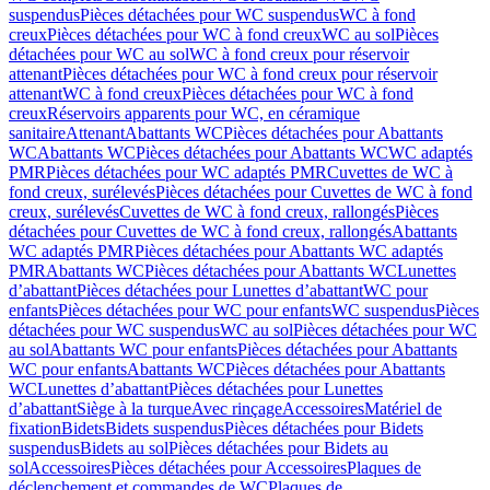
suspendus
Pièces détachées pour WC suspendus
WC à fond
creux
Pièces détachées pour WC à fond creux
WC au sol
Pièces
détachées pour WC au sol
WC à fond creux pour réservoir
attenant
Pièces détachées pour WC à fond creux pour réservoir
attenant
WC à fond creux
Pièces détachées pour WC à fond
creux
Réservoirs apparents pour WC, en céramique
sanitaire
Attenant
Abattants WC
Pièces détachées pour Abattants
WC
Abattants WC
Pièces détachées pour Abattants WC
WC adaptés
PMR
Pièces détachées pour WC adaptés PMR
Cuvettes de WC à
fond creux, surélevés
Pièces détachées pour Cuvettes de WC à fond
creux, surélevés
Cuvettes de WC à fond creux, rallongés
Pièces
détachées pour Cuvettes de WC à fond creux, rallongés
Abattants
WC adaptés PMR
Pièces détachées pour Abattants WC adaptés
PMR
Abattants WC
Pièces détachées pour Abattants WC
Lunettes
d’abattant
Pièces détachées pour Lunettes d’abattant
WC pour
enfants
Pièces détachées pour WC pour enfants
WC suspendus
Pièces
détachées pour WC suspendus
WC au sol
Pièces détachées pour WC
au sol
Abattants WC pour enfants
Pièces détachées pour Abattants
WC pour enfants
Abattants WC
Pièces détachées pour Abattants
WC
Lunettes d’abattant
Pièces détachées pour Lunettes
d’abattant
Siège à la turque
Avec rinçage
Accessoires
Matériel de
fixation
Bidets
Bidets suspendus
Pièces détachées pour Bidets
suspendus
Bidets au sol
Pièces détachées pour Bidets au
sol
Accessoires
Pièces détachées pour Accessoires
Plaques de
déclenchement et commandes de WC
Plaques de