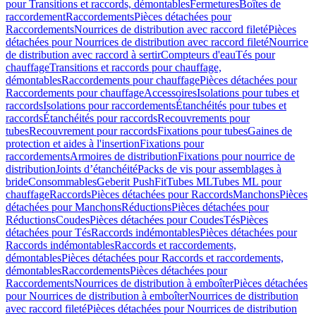
pour Transitions et raccords, démontables
Fermetures
Boîtes de
raccordement
Raccordements
Pièces détachées pour
Raccordements
Nourrices de distribution avec raccord fileté
Pièces
détachées pour Nourrices de distribution avec raccord fileté
Nourrice
de distribution avec raccord à sertir
Compteurs d'eau
Tés pour
chauffage
Transitions et raccords pour chauffage,
démontables
Raccordements pour chauffage
Pièces détachées pour
Raccordements pour chauffage
Accessoires
Isolations pour tubes et
raccords
Isolations pour raccordements
Étanchéités pour tubes et
raccords
Étanchéités pour raccords
Recouvrements pour
tubes
Recouvrement pour raccords
Fixations pour tubes
Gaines de
protection et aides à l'insertion
Fixations pour
raccordements
Armoires de distribution
Fixations pour nourrice de
distribution
Joints d’étanchéité
Packs de vis pour assemblages à
bride
Consommables
Geberit PushFit
Tubes ML
Tubes ML pour
chauffage
Raccords
Pièces détachées pour Raccords
Manchons
Pièces
détachées pour Manchons
Réductions
Pièces détachées pour
Réductions
Coudes
Pièces détachées pour Coudes
Tés
Pièces
détachées pour Tés
Raccords indémontables
Pièces détachées pour
Raccords indémontables
Raccords et raccordements,
démontables
Pièces détachées pour Raccords et raccordements,
démontables
Raccordements
Pièces détachées pour
Raccordements
Nourrices de distribution à emboîter
Pièces détachées
pour Nourrices de distribution à emboîter
Nourrices de distribution
avec raccord fileté
Pièces détachées pour Nourrices de distribution