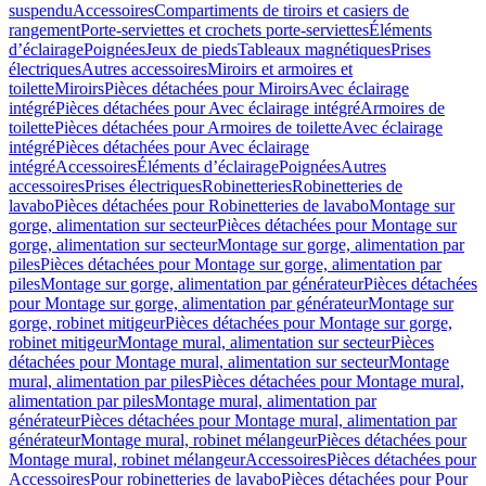
suspendu
Accessoires
Compartiments de tiroirs et casiers de
rangement
Porte-serviettes et crochets porte-serviettes
Éléments
d’éclairage
Poignées
Jeux de pieds
Tableaux magnétiques
Prises
électriques
Autres accessoires
Miroirs et armoires et
toilette
Miroirs
Pièces détachées pour Miroirs
Avec éclairage
intégré
Pièces détachées pour Avec éclairage intégré
Armoires de
toilette
Pièces détachées pour Armoires de toilette
Avec éclairage
intégré
Pièces détachées pour Avec éclairage
intégré
Accessoires
Éléments d’éclairage
Poignées
Autres
accessoires
Prises électriques
Robinetteries
Robinetteries de
lavabo
Pièces détachées pour Robinetteries de lavabo
Montage sur
gorge, alimentation sur secteur
Pièces détachées pour Montage sur
gorge, alimentation sur secteur
Montage sur gorge, alimentation par
piles
Pièces détachées pour Montage sur gorge, alimentation par
piles
Montage sur gorge, alimentation par générateur
Pièces détachées
pour Montage sur gorge, alimentation par générateur
Montage sur
gorge, robinet mitigeur
Pièces détachées pour Montage sur gorge,
robinet mitigeur
Montage mural, alimentation sur secteur
Pièces
détachées pour Montage mural, alimentation sur secteur
Montage
mural, alimentation par piles
Pièces détachées pour Montage mural,
alimentation par piles
Montage mural, alimentation par
générateur
Pièces détachées pour Montage mural, alimentation par
générateur
Montage mural, robinet mélangeur
Pièces détachées pour
Montage mural, robinet mélangeur
Accessoires
Pièces détachées pour
Accessoires
Pour robinetteries de lavabo
Pièces détachées pour Pour