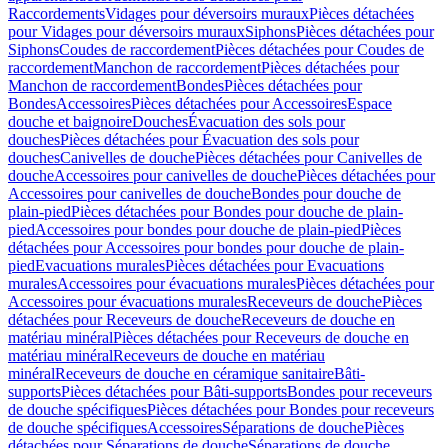
Raccordements
Vidages pour déversoirs muraux
Pièces détachées
pour Vidages pour déversoirs muraux
Siphons
Pièces détachées pour
Siphons
Coudes de raccordement
Pièces détachées pour Coudes de
raccordement
Manchon de raccordement
Pièces détachées pour
Manchon de raccordement
Bondes
Pièces détachées pour
Bondes
Accessoires
Pièces détachées pour Accessoires
Espace
douche et baignoire
Douches
Évacuation des sols pour
douches
Pièces détachées pour Évacuation des sols pour
douches
Canivelles de douche
Pièces détachées pour Canivelles de
douche
Accessoires pour canivelles de douche
Pièces détachées pour
Accessoires pour canivelles de douche
Bondes pour douche de
plain-pied
Pièces détachées pour Bondes pour douche de plain-
pied
Accessoires pour bondes pour douche de plain-pied
Pièces
détachées pour Accessoires pour bondes pour douche de plain-
pied
Evacuations murales
Pièces détachées pour Evacuations
murales
Accessoires pour évacuations murales
Pièces détachées pour
Accessoires pour évacuations murales
Receveurs de douche
Pièces
détachées pour Receveurs de douche
Receveurs de douche en
matériau minéral
Pièces détachées pour Receveurs de douche en
matériau minéral
Receveurs de douche en matériau
minéral
Receveurs de douche en céramique sanitaire
Bâti-
supports
Pièces détachées pour Bâti-supports
Bondes pour receveurs
de douche spécifiques
Pièces détachées pour Bondes pour receveurs
de douche spécifiques
Accessoires
Séparations de douche
Pièces
détachées pour Séparations de douche
Séparations de douche