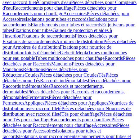
avec raccord fileté
Compteurs d'eau
Pièces détachées pour Compteurs
d'eau
Raccordements pour chauffage
Pièces détachées pour
Raccordements pour chauffage
Accessoires
Pièces détachées pour
Accessoires
Isolations pour tubes et raccords
Isolations pour
raccordements
Etanchements pour tubes et raccords
Enjoliveurs pour
tubes
Fixations pour tubes
Gaines de protection et aides à
l'insertion
Fixations de raccordements
Pièces détachées pour
Fixations de raccordements
Armoires de distribution
Pièces détachées
pour Armoires de distribution
Fixations pour nourrice de
distribution
Joints d'étanchéité
Geberit Mepla
Tubes multicouches
pour eau potable
Tubes multicouches pour chauffage
Raccords
Pièces
détachées pour Raccords
Manchons
Pièces détachées pour
Manchons
Réductions
Pièces détachées pour
Réductions
Coudes
Pièces détachées pour Coudes
Tés
Pièces
détachées pour Tés
Raccords indémontables
Pièces détachées pour
Raccords indémontables
Raccords et raccordements,
démontables
Pièces détachées pour Raccords et raccordements,
démontables
Fermetures
Pièces détachées pour
Fermetures
Appliques
Pièces détachées pour Appliques
Nourrices de
distribution avec raccord fileté
Pièces détachées pour Nourrices de
distribution avec raccord fileté
Tés pour chauffage
Pièces détachées
pour Tés pour chauffage
Raccordements pour chauffage
Pièces
détachées pour Raccordements pour chauffage
Accessoires
Pièces
détachées pour Accessoires
Isolations pour tubes et
raccords
Isolations pour raccordements
Etanchements pour tubes et