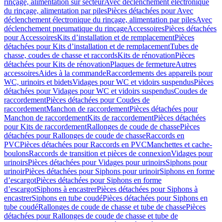
rinçage, alimentation sur secteur
Avec déclenchement électronique
du rinçage, alimentation par piles
Pièces détachées pour Avec
déclenchement électronique du rinçage, alimentation par piles
Avec
déclenchement pneumatique du rinçage
Accessoires
Pièces détachées
pour Accessoires
Kits d’installation et de remplacement
Pièces
détachées pour Kits d’installation et de remplacement
Tubes de
chasse, coudes de chasse et raccords
Kits de rénovation
Pièces
détachées pour Kits de rénovation
Plaques de fermeture
Autres
accessoires
Aides à la commande
Raccordements des appareils pour
WC, urinoirs et bidets
Vidages pour WC et vidoirs suspendus
Pièces
détachées pour Vidages pour WC et vidoirs suspendus
Coudes de
raccordement
Pièces détachées pour Coudes de
raccordement
Manchon de raccordement
Pièces détachées pour
Manchon de raccordement
Kits de raccordement
Pièces détachées
pour Kits de raccordement
Rallonges de coude de chasse
Pièces
détachées pour Rallonges de coude de chasse
Raccords en
PVC
Pièces détachées pour Raccords en PVC
Manchettes et cache-
boulons
Raccords de transition et pièces de connexion
Vidages pour
urinoirs
Pièces détachées pour Vidages pour urinoirs
Siphons pour
urinoir
Pièces détachées pour Siphons pour urinoir
Siphons en forme
d’escargot
Pièces détachées pour Siphons en forme
d’escargot
Siphons à encastrer
Pièces détachées pour Siphons à
encastrer
Siphons en tube coudé
Pièces détachées pour Siphons en
tube coudé
Rallonges de coude de chasse et tube de chasse
Pièces
détachées pour Rallonges de coude de chasse et tube de