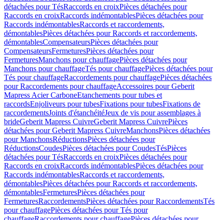
détachées pour Tés
Raccords en croix
Pièces détachées pour
Raccords en croix
Raccords indémontables
Pièces détachées pour
Raccords indémontables
Raccords et raccordements,
démontables
Pièces détachées pour Raccords et raccordements,
démontables
Compensateurs
Pièces détachées pour
Compensateurs
Fermetures
Pièces détachées pour
Fermetures
Manchons pour chauffage
Pièces détachées pour
Manchons pour chauffage
Tés pour chauffage
Pièces détachées pour
Tés pour chauffage
Raccordements pour chauffage
Pièces détachées
pour Raccordements pour chauffage
Accessoires pour Geberit
Mapress Acier Carbone
Etanchements pour tubes et
raccords
Enjoliveurs pour tubes
Fixations pour tubes
Fixations de
raccordements
Joints d'étanchéité
Jeux de vis pour assemblages à
bride
Geberit Mapress Cuivre
Geberit Mapress Cuivre
Pièces
détachées pour Geberit Mapress Cuivre
Manchons
Pièces détachées
pour Manchons
Réductions
Pièces détachées pour
Réductions
Coudes
Pièces détachées pour Coudes
Tés
Pièces
détachées pour Tés
Raccords en croix
Pièces détachées pour
Raccords en croix
Raccords indémontables
Pièces détachées pour
Raccords indémontables
Raccords et raccordements,
démontables
Pièces détachées pour Raccords et raccordements,
démontables
Fermetures
Pièces détachées pour
Fermetures
Raccordements
Pièces détachées pour Raccordements
Tés
pour chauffage
Pièces détachées pour Tés pour
chauffage
Raccordements pour chauffage
Pièces détachées pour