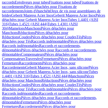
raccords
Enjoliveurs pour tubes
Fixations pour tubes
Fixations de
raccordements
Pièces détachées pour Fixations de
raccordements
Joints d'étanchéité
Jeux de vis pour assemblages de
brides
Geberit Mapress Acier Inox
Geberit Mapress Acier Inox
Pièces
détachées pour Geberit Mapress Acier Inox
Tubes 1.4401 (AISI
316)
Tubes 1.4521 (AISI 444)
Tubes 1.4301 (AISI
304)
Mamelons
Manchons
Pièces détachées pour
Manchons
Réductions
Pièces détachées pour
Réductions
Coudes
Pièces détachées pour Coudes
Tés
Pièces
détachées pour Tés
Raccords indémontables
Pièces détachées pour
Raccords indémontables
Raccords et raccordements,
démontables
Pièces détachées pour Raccords et raccordements,
démontables
Compensateurs
Pièces détachées pour
Compensateurs
Traversées
Fermetures
Pièces détachées pour
Fermetures
Raccordements
Pièces détachées pour
Raccordements
Geberit Mapress Acier Inox, sans silicone
Pièces
détachées pour Geberit Mapress Acier Inox, sans silicone
Tubes
1.4401 (AISI 316)
Tubes 1.4521 (AISI 444)
Manchons
Pièces
détachées pour Manchons
Réductions
Pièces détachées pour
Réductions
Coudes
Pièces détachées pour Coudes
Tés
Pièces
détachées pour Tés
Raccords indémontables
Pièces détachées pour
Raccords indémontables
Raccords et raccordements,
démontables
Pièces détachées pour Raccords et raccordements,
démontables
Fermetures
Pièces détachées pour
Fermetures
Raccordements
Pièces détachées pour