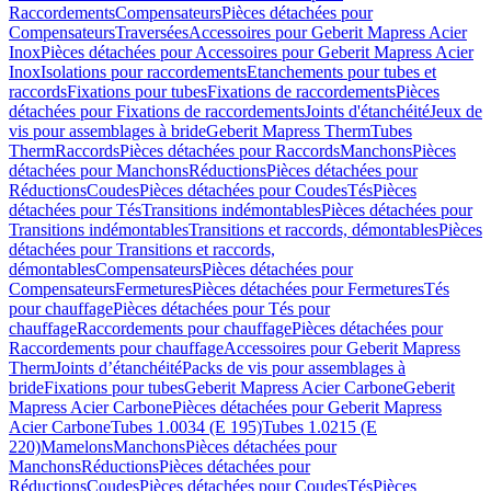
Raccordements
Compensateurs
Pièces détachées pour
Compensateurs
Traversées
Accessoires pour Geberit Mapress Acier
Inox
Pièces détachées pour Accessoires pour Geberit Mapress Acier
Inox
Isolations pour raccordements
Etanchements pour tubes et
raccords
Fixations pour tubes
Fixations de raccordements
Pièces
détachées pour Fixations de raccordements
Joints d'étanchéité
Jeux de
vis pour assemblages à bride
Geberit Mapress Therm
Tubes
Therm
Raccords
Pièces détachées pour Raccords
Manchons
Pièces
détachées pour Manchons
Réductions
Pièces détachées pour
Réductions
Coudes
Pièces détachées pour Coudes
Tés
Pièces
détachées pour Tés
Transitions indémontables
Pièces détachées pour
Transitions indémontables
Transitions et raccords, démontables
Pièces
détachées pour Transitions et raccords,
démontables
Compensateurs
Pièces détachées pour
Compensateurs
Fermetures
Pièces détachées pour Fermetures
Tés
pour chauffage
Pièces détachées pour Tés pour
chauffage
Raccordements pour chauffage
Pièces détachées pour
Raccordements pour chauffage
Accessoires pour Geberit Mapress
Therm
Joints d’étanchéité
Packs de vis pour assemblages à
bride
Fixations pour tubes
Geberit Mapress Acier Carbone
Geberit
Mapress Acier Carbone
Pièces détachées pour Geberit Mapress
Acier Carbone
Tubes 1.0034 (E 195)
Tubes 1.0215 (E
220)
Mamelons
Manchons
Pièces détachées pour
Manchons
Réductions
Pièces détachées pour
Réductions
Coudes
Pièces détachées pour Coudes
Tés
Pièces