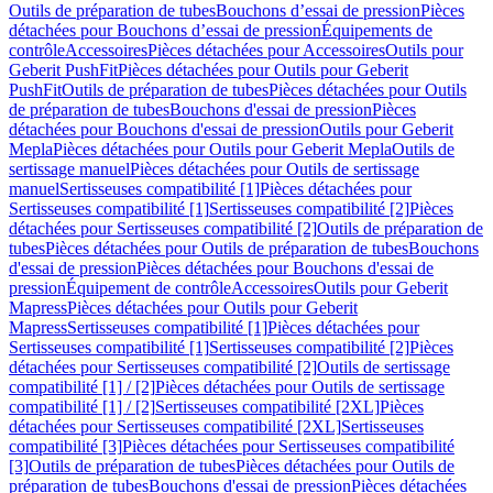
Outils de préparation de tubes
Bouchons d’essai de pression
Pièces
détachées pour Bouchons d’essai de pression
Équipements de
contrôle
Accessoires
Pièces détachées pour Accessoires
Outils pour
Geberit PushFit
Pièces détachées pour Outils pour Geberit
PushFit
Outils de préparation de tubes
Pièces détachées pour Outils
de préparation de tubes
Bouchons d'essai de pression
Pièces
détachées pour Bouchons d'essai de pression
Outils pour Geberit
Mepla
Pièces détachées pour Outils pour Geberit Mepla
Outils de
sertissage manuel
Pièces détachées pour Outils de sertissage
manuel
Sertisseuses compatibilité [1]
Pièces détachées pour
Sertisseuses compatibilité [1]
Sertisseuses compatibilité [2]
Pièces
détachées pour Sertisseuses compatibilité [2]
Outils de préparation de
tubes
Pièces détachées pour Outils de préparation de tubes
Bouchons
d'essai de pression
Pièces détachées pour Bouchons d'essai de
pression
Équipement de contrôle
Accessoires
Outils pour Geberit
Mapress
Pièces détachées pour Outils pour Geberit
Mapress
Sertisseuses compatibilité [1]
Pièces détachées pour
Sertisseuses compatibilité [1]
Sertisseuses compatibilité [2]
Pièces
détachées pour Sertisseuses compatibilité [2]
Outils de sertissage
compatibilité [1] / [2]
Pièces détachées pour Outils de sertissage
compatibilité [1] / [2]
Sertisseuses compatibilité [2XL]
Pièces
détachées pour Sertisseuses compatibilité [2XL]
Sertisseuses
compatibilité [3]
Pièces détachées pour Sertisseuses compatibilité
[3]
Outils de préparation de tubes
Pièces détachées pour Outils de
préparation de tubes
Bouchons d'essai de pression
Pièces détachées