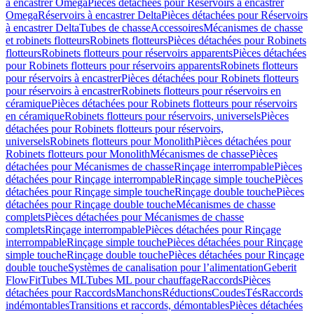
à encastrer Omega
Pièces détachées pour Réservoirs à encastrer
Omega
Réservoirs à encastrer Delta
Pièces détachées pour Réservoirs
à encastrer Delta
Tubes de chasse
Accessoires
Mécanismes de chasse
et robinets flotteurs
Robinets flotteurs
Pièces détachées pour Robinets
flotteurs
Robinets flotteurs pour réservoirs apparents
Pièces détachées
pour Robinets flotteurs pour réservoirs apparents
Robinets flotteurs
pour réservoirs à encastrer
Pièces détachées pour Robinets flotteurs
pour réservoirs à encastrer
Robinets flotteurs pour réservoirs en
céramique
Pièces détachées pour Robinets flotteurs pour réservoirs
en céramique
Robinets flotteurs pour réservoirs, universels
Pièces
détachées pour Robinets flotteurs pour réservoirs,
universels
Robinets flotteurs pour Monolith
Pièces détachées pour
Robinets flotteurs pour Monolith
Mécanismes de chasse
Pièces
détachées pour Mécanismes de chasse
Rinçage interrompable
Pièces
détachées pour Rinçage interrompable
Rinçage simple touche
Pièces
détachées pour Rinçage simple touche
Rinçage double touche
Pièces
détachées pour Rinçage double touche
Mécanismes de chasse
complets
Pièces détachées pour Mécanismes de chasse
complets
Rinçage interrompable
Pièces détachées pour Rinçage
interrompable
Rinçage simple touche
Pièces détachées pour Rinçage
simple touche
Rinçage double touche
Pièces détachées pour Rinçage
double touche
Systèmes de canalisation pour l’alimentation
Geberit
FlowFit
Tubes ML
Tubes ML pour chauffage
Raccords
Pièces
détachées pour Raccords
Manchons
Réductions
Coudes
Tés
Raccords
indémontables
Transitions et raccords, démontables
Pièces détachées