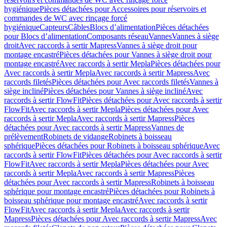
hygiénique
Pièces détachées pour Accessoires pour réservoirs et
commandes de WC avec rinçage forcé
hygiénique
Capteurs
Câbles
Blocs d’alimentation
Pièces détachées
pour Blocs d’alimentation
Composants réseau
Vannes
Vannes à siège
droit
Avec raccords à sertir Mapress
Vannes à siège droit pour
montage encastré
Pièces détachées pour Vannes à siège droit pour
montage encastré
Avec raccords à sertir Mepla
Pièces détachées pour
Avec raccords à sertir Mepla
Avec raccords à sertir Mapress
Avec
raccords filetés
Pièces détachées pour Avec raccords filetés
Vannes à
siège incliné
Pièces détachées pour Vannes à siège incliné
Avec
raccords à sertir FlowFit
Pièces détachées pour Avec raccords à sertir
FlowFit
Avec raccords à sertir Mepla
Pièces détachées pour Avec
raccords à sertir Mepla
Avec raccords à sertir Mapress
Pièces
détachées pour Avec raccords à sertir Mapress
Vannes de
prélèvement
Robinets de vidange
Robinets à boisseau
sphérique
Pièces détachées pour Robinets à boisseau sphérique
Avec
raccords à sertir FlowFit
Pièces détachées pour Avec raccords à sertir
FlowFit
Avec raccords à sertir Mepla
Pièces détachées pour Avec
raccords à sertir Mepla
Avec raccords à sertir Mapress
Pièces
détachées pour Avec raccords à sertir Mapress
Robinets à boisseau
sphérique pour montage encastré
Pièces détachées pour Robinets à
boisseau sphérique pour montage encastré
Avec raccords à sertir
FlowFit
Avec raccords à sertir Mepla
Avec raccords à sertir
Mapress
Pièces détachées pour Avec raccords à sertir Mapress
Avec