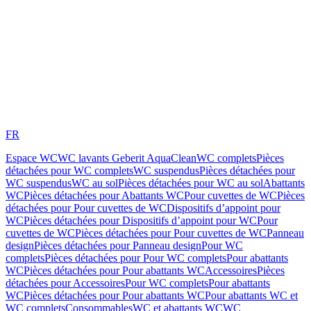
FR
Espace WC
WC lavants Geberit AquaClean
WC complets
Pièces
détachées pour WC complets
WC suspendus
Pièces détachées pour
WC suspendus
WC au sol
Pièces détachées pour WC au sol
Abattants
WC
Pièces détachées pour Abattants WC
Pour cuvettes de WC
Pièces
détachées pour Pour cuvettes de WC
Dispositifs d’appoint pour
WC
Pièces détachées pour Dispositifs d’appoint pour WC
Pour
cuvettes de WC
Pièces détachées pour Pour cuvettes de WC
Panneau
design
Pièces détachées pour Panneau design
Pour WC
complets
Pièces détachées pour Pour WC complets
Pour abattants
WC
Pièces détachées pour Pour abattants WC
Accessoires
Pièces
détachées pour Accessoires
Pour WC complets
Pour abattants
WC
Pièces détachées pour Pour abattants WC
Pour abattants WC et
WC complets
Consommables
WC et abattants WC
WC