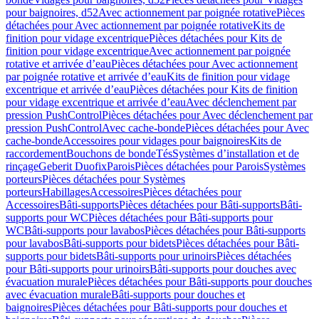
pour baignoires, d52
Avec actionnement par poignée rotative
Pièces
détachées pour Avec actionnement par poignée rotative
Kits de
finition pour vidage excentrique
Pièces détachées pour Kits de
finition pour vidage excentrique
Avec actionnement par poignée
rotative et arrivée d’eau
Pièces détachées pour Avec actionnement
par poignée rotative et arrivée d’eau
Kits de finition pour vidage
excentrique et arrivée d’eau
Pièces détachées pour Kits de finition
pour vidage excentrique et arrivée d’eau
Avec déclenchement par
pression PushControl
Pièces détachées pour Avec déclenchement par
pression PushControl
Avec cache-bonde
Pièces détachées pour Avec
cache-bonde
Accessoires pour vidages pour baignoires
Kits de
raccordement
Bouchons de bonde
Tés
Systèmes d’installation et de
rinçage
Geberit Duofix
Parois
Pièces détachées pour Parois
Systèmes
porteurs
Pièces détachées pour Systèmes
porteurs
Habillages
Accessoires
Pièces détachées pour
Accessoires
Bâti-supports
Pièces détachées pour Bâti-supports
Bâti-
supports pour WC
Pièces détachées pour Bâti-supports pour
WC
Bâti-supports pour lavabos
Pièces détachées pour Bâti-supports
pour lavabos
Bâti-supports pour bidets
Pièces détachées pour Bâti-
supports pour bidets
Bâti-supports pour urinoirs
Pièces détachées
pour Bâti-supports pour urinoirs
Bâti-supports pour douches avec
évacuation murale
Pièces détachées pour Bâti-supports pour douches
avec évacuation murale
Bâti-supports pour douches et
baignoires
Pièces détachées pour Bâti-supports pour douches et