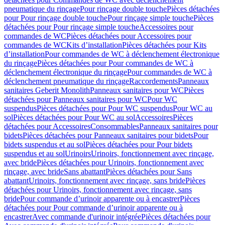
pneumatique du rinçage
Pour rinçage double touche
Pièces détachées
pour Pour rinçage double touche
Pour rinçage simple touche
Pièces
détachées pour Pour rinçage simple touche
Accessoires pour
commandes de WC
Pièces détachées pour Accessoires pour
commandes de WC
Kits d’installation
Pièces détachées pour Kits
d’installation
Pour commandes de WC à déclenchement électronique
du rinçage
Pièces détachées pour Pour commandes de WC à
déclenchement électronique du rinçage
Pour commandes de WC à
déclenchement pneumatique du rinçage
Raccordements
Panneaux
sanitaires Geberit Monolith
Panneaux sanitaires pour WC
Pièces
détachées pour Panneaux sanitaires pour WC
Pour WC
suspendus
Pièces détachées pour Pour WC suspendus
Pour WC au
sol
Pièces détachées pour Pour WC au sol
Accessoires
Pièces
détachées pour Accessoires
Consommables
Panneaux sanitaires pour
bidets
Pièces détachées pour Panneaux sanitaires pour bidets
Pour
bidets suspendus et au sol
Pièces détachées pour Pour bidets
suspendus et au sol
Urinoirs
Urinoirs, fonctionnement avec rinçage,
avec bride
Pièces détachées pour Urinoirs, fonctionnement avec
rinçage, avec bride
Sans abattant
Pièces détachées pour Sans
abattant
Urinoirs, fonctionnement avec rinçage, sans bride
Pièces
détachées pour Urinoirs, fonctionnement avec rinçage, sans
bride
Pour commande d’urinoir apparente ou à encastrer
Pièces
détachées pour Pour commande d’urinoir apparente ou à
encastrer
Avec commande d'urinoir intégrée
Pièces détachées pour