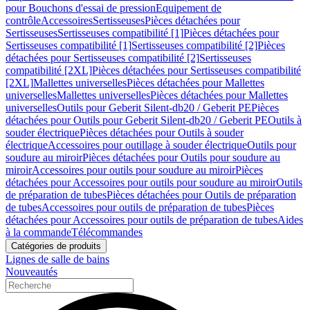
pour Bouchons d'essai de pression
Equipement de
contrôle
Accessoires
Sertisseuses
Pièces détachées pour
Sertisseuses
Sertisseuses compatibilité [1]
Pièces détachées pour
Sertisseuses compatibilité [1]
Sertisseuses compatibilité [2]
Pièces
détachées pour Sertisseuses compatibilité [2]
Sertisseuses
compatibilité [2XL]
Pièces détachées pour Sertisseuses compatibilité
[2XL]
Mallettes universelles
Pièces détachées pour Mallettes
universelles
Mallettes universelles
Pièces détachées pour Mallettes
universelles
Outils pour Geberit Silent-db20 / Geberit PE
Pièces
détachées pour Outils pour Geberit Silent-db20 / Geberit PE
Outils à
souder électrique
Pièces détachées pour Outils à souder
électrique
Accessoires pour outillage à souder électrique
Outils pour
soudure au miroir
Pièces détachées pour Outils pour soudure au
miroir
Accessoires pour outils pour soudure au miroir
Pièces
détachées pour Accessoires pour outils pour soudure au miroir
Outils
de préparation de tubes
Pièces détachées pour Outils de préparation
de tubes
Accessoires pour outils de préparation de tubes
Pièces
détachées pour Accessoires pour outils de préparation de tubes
Aides
à la commande
Télécommandes
Catégories de produits
Lignes de salle de bains
Nouveautés