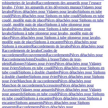
robinetteries de lavabo
Raccordements des appareils pour l’espace
lavabo, l’évier, les appareils et les déversoirs muraux
Vidages pour
lavabo
Pièces détachées pour Vidages pour lavabo
Siphons en tube
coudé
Pièces détachées pour Siphons en tube coudé
Siphons en tube
coudé, modèle gain de place
Pièces détachées pour Siphons en tube
coudé, modèle gain de place
Siphons à tube plongeur pour
lavabo
Pièces détachées pour Siphons à tube plongeur pour
lavabo
Siphons à tube plongeur pour lavabo, modèle gain de
place
Pièces détachées pour Siphons à tube plongeur pour lavabo,
modèle gain de place
Siphons à encastrer
Pièces détachées pour
Siphons à encastrer
Raccordements de lavabo
Pièces détachées pour
Raccordements de lavabo
Coudes de
raccordement
Recouvrements
Raccordements
Pièces détachées pour
Raccordements
Joints
Douilles à braser
Tubes de trop-
plein
Rallonges
Vidages pour éviers
Pièces détachées pour Vidages
pour éviers
Siphons en tube coudé
Pièces détachées pour Siphons en
tube coudé
Siphons à double chambre
Pièces détachées pour Siphons
à double chambre
Siphons pour évier
Pièces détachées pour Siphons
pour évier
Manchon de raccordement
Pièces détachées pour
Manchon de raccordement
Accessoires
Pièces détachées pour
Accessoires
Vidages pour appareils
Pièces détachées pour Vidages
pour appareils
Siphons en tube coudé
Pièces détachées pour Siphons
en tube coudé
Siphons à encastrer
Pièces détachées pour Siphons à
encastrer
Siphons apparents
Pièces détachées pour Siphons
apparents
Raccordements
Pièces détachées pour