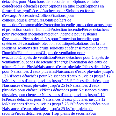
détachées pour Manchons de raccordement
Siphons en tube
coudé
Pièces détachées pour Siphons en tube coudé
Siphons en
forme d'escargot
Pièces détachées pour Siphons en forme
d'escargot
Accessoires
Colliers
Fixations pour
colliers
Coques
Fermetures
Joints
Boîtiers de
protection
Consommables
Protection incendie, protection acoustique
et protection contre l'humidité
Protection incendie
Pièces détachées
pour Protection incendie
Protection incendie pour systèmes
d'évacuation
Pièces détachées pour Protection incendie pour
systèmes d'évacuation
Protection acoustique
Isolations des bruits
solidiens
Isolations des bruits solidiens et aériens
Protection contre
l'humidité
Etanchements
Clapets de ventilation pour
évacuation
Clapets de ventilation
Pièces détachées pour Clapets de
ventilation
Soupapes de retenue d'énergie
Évacuation des eaux de
toiture Geberit Pluvia
Naissances d'eaux pluviales
Pièces détachées
pour Naissances d'eaux pluviales
Naissances d'eaux pluviales jusqu'à
12 l/s
Pièces détachées pour Naissances d'eaux pluviales jusqu'à 12
l/s
Naissances d'eaux pluviales jusqu'à 25 l/s
Pièces détachées pour
Naissances d'eaux pluviales jusqu'à 25 l/s
Naissances d'eaux
pluviales pour chéneaux
Pièces détachées pour Naissances d'eaux
pluviales pour chéneaux
Naissances d'eaux pluviales jusqu'à 12
l/s
Pièces détachées pour Naissances d'eaux pluviales jusqu'à 12
l/s
Naissances d'eaux pluviales jusqu'à 25 l/s
Pièces détachées pour
Naissances d'eaux pluviales jusqu'à 25 l/s
Trop-pleins de
sécurité
Pièces détachées pour Trop-pleins de sécurité
Pour