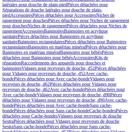
latérales pour douche de plain-pied
Pièces détachées pour
Séparations de douche latérales pour douche de plain-
pied
Accessoires
Pièces détachées pour Accessoires
Niches de
rangement pour douches
Pièces détachées pour Niches de rangement
pour douches
Niches de rangement
Pièces détachées pour Niches de
rangement
Accessoires
Baignoires
Baignoires en acrylique
sanitaire
Pièces détachées pour Baignoires en acrylique
sanitaire
Baignoires rectangulaires
Pièces détachées pour Baignoires
rectangulaires
Baignoires en matériau minéral
Pièces détachées pour
Baignoires en matériau minéral
Baignoires pour bébés
Pièces
détachées pour Baignoires pour bébés
Accessoires
Kits de
réparation
Raccordements des appareils pour douches et
baignoires
Vidages pour receveurs de douche, d52
Pièces détachées
pour Vidages pour receveurs de douche, d52
Avec cache-
bonde
Pièces détachées pour Avec cache-bonde
Vidages pour
receveurs de douche, d62
Pièces détachées pour Vidages pour
receveurs de douche, d62
Avec cache-bonde
Pièces détachées pour
Avec cache-bonde
Vidages pour receveurs de douche, d90
Pièces
détachées pour Vidages pour receveurs de douche, d90
Avec cache-
bonde
Pièces détachées pour Avec cache-bonde
Sans cache-
bonde
Pièces détachées pour Sans cache-bonde
Cache-bondes
Pièces
détachées pour Cache-bondes
Vidages pour receveurs de douche
Sestra
Pièces détachées pour Vidages pour receveurs de douche
Sestra
Sans cache-bonde
Pièces détachées pour Sans cache-
bonde
Vidages pour baignoires, d52
Pièces détachées pour Vidages