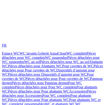
FR
Espace WC
WC lavants Geberit AquaClean
WC complets
Pièces
détachées pour WC complets
WC suspendus
Pièces détachées pour
WC suspendus
WC au sol
Pièces détachées pour WC au sol
Abattants
WC
Pièces détachées pour Abattants WC
Pour cuvettes de WC
Pièces
détachées pour Pour cuvettes de WC
Dispositifs d’appoint pour
WC
Pièces détachées pour Dispositifs d’appoint pour WC
Pour
cuvettes de WC
Pièces détachées pour Pour cuvettes de WC
Panneau
design
Pièces détachées pour Panneau design
Pour WC
complets
Pièces détachées pour Pour WC complets
Pour abattants
WC
Pièces détachées pour Pour abattants WC
Accessoires
Pièces
détachées pour Accessoires
Pour WC complets
Pour abattants
WC
Pièces détachées pour Pour abattants WC
Pour abattants WC et
WC complets
Consommables
WC et abattants WC
WC