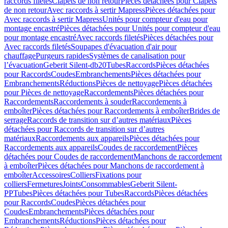
raccords filetés
Clapets de non retour
Pièces détachées pour Clapets
de non retour
Avec raccords à sertir Mapress
Pièces détachées pour
Avec raccords à sertir Mapress
Unités pour compteur d'eau pour
montage encastré
Pièces détachées pour Unités pour compteur d'eau
pour montage encastré
Avec raccords filetés
Pièces détachées pour
Avec raccords filetés
Soupapes d'évacuation d'air pour
chauffage
Purgeurs rapides
Systèmes de canalisation pour
l’évacuation
Geberit Silent-db20
Tubes
Raccords
Pièces détachées
pour Raccords
Coudes
Embranchements
Pièces détachées pour
Embranchements
Réductions
Pièces de nettoyage
Pièces détachées
pour Pièces de nettoyage
Raccordements
Pièces détachées pour
Raccordements
Raccordements à souder
Raccordements à
emboîter
Pièces détachées pour Raccordements à emboîter
Brides de
serrage
Raccords de transition sur d’autres matériaux
Pièces
détachées pour Raccords de transition sur d’autres
matériaux
Raccordements aux appareils
Pièces détachées pour
Raccordements aux appareils
Coudes de raccordement
Pièces
détachées pour Coudes de raccordement
Manchons de raccordement
à emboîter
Pièces détachées pour Manchons de raccordement à
emboîter
Accessoires
Colliers
Fixations pour
colliers
Fermetures
Joints
Consommables
Geberit Silent-
PP
Tubes
Pièces détachées pour Tubes
Raccords
Pièces détachées
pour Raccords
Coudes
Pièces détachées pour
Coudes
Embranchements
Pièces détachées pour
Embranchements
Réductions
Pièces détachées pour