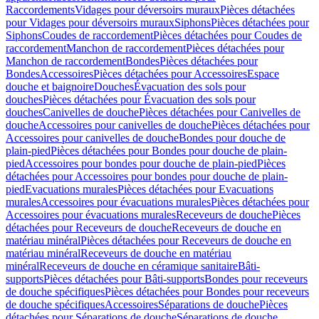
Raccordements
Vidages pour déversoirs muraux
Pièces détachées
pour Vidages pour déversoirs muraux
Siphons
Pièces détachées pour
Siphons
Coudes de raccordement
Pièces détachées pour Coudes de
raccordement
Manchon de raccordement
Pièces détachées pour
Manchon de raccordement
Bondes
Pièces détachées pour
Bondes
Accessoires
Pièces détachées pour Accessoires
Espace
douche et baignoire
Douches
Évacuation des sols pour
douches
Pièces détachées pour Évacuation des sols pour
douches
Canivelles de douche
Pièces détachées pour Canivelles de
douche
Accessoires pour canivelles de douche
Pièces détachées pour
Accessoires pour canivelles de douche
Bondes pour douche de
plain-pied
Pièces détachées pour Bondes pour douche de plain-
pied
Accessoires pour bondes pour douche de plain-pied
Pièces
détachées pour Accessoires pour bondes pour douche de plain-
pied
Evacuations murales
Pièces détachées pour Evacuations
murales
Accessoires pour évacuations murales
Pièces détachées pour
Accessoires pour évacuations murales
Receveurs de douche
Pièces
détachées pour Receveurs de douche
Receveurs de douche en
matériau minéral
Pièces détachées pour Receveurs de douche en
matériau minéral
Receveurs de douche en matériau
minéral
Receveurs de douche en céramique sanitaire
Bâti-
supports
Pièces détachées pour Bâti-supports
Bondes pour receveurs
de douche spécifiques
Pièces détachées pour Bondes pour receveurs
de douche spécifiques
Accessoires
Séparations de douche
Pièces
détachées pour Séparations de douche
Séparations de douche