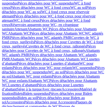
suspendus
Pièces détachées pour WC suspendus
WC à fond
creux
Pièces détachées pour WC à fond creux
WC au sol
Pièces
détachées pour WC au sol
WC à fond creux pour réservoir
attenant
Pièces détachées pour WC à fond creux pour réservoir
attenant
WC à fond creux
Pièces détachées pour WC à fond
creux
Réservoirs apparents pour WC, en céramique
sanitaire
Attenant
Abattants WC
Pièces détachées pour Abattants
WC
Abattants WC
Pièces détachées pour Abattants WC
WC adaptés
PMR
Pièces détachées pour WC adaptés PMR
Cuvettes de WC à
fond creux, surélevés
Pièces détachées pour Cuvettes de WC à fond
creux, surélevés
Cuvettes de WC à fond creux, rallongés
Pièces
détachées pour Cuvettes de WC à fond creux, rallongés
Abattants
WC adaptés PMR
Pièces détachées pour Abattants WC adaptés
PMR
Abattants WC
Pièces détachées pour Abattants WC
Lunettes
d’abattant
Pièces détachées pour Lunettes d’abattant
WC pour
enfants
Pièces détachées pour WC pour enfants
WC suspendus
Pièces
détachées pour WC suspendus
WC au sol
Pièces détachées pour WC
au sol
Abattants WC pour enfants
Pièces détachées pour Abattants
WC pour enfants
Abattants WC
Pièces détachées pour Abattants
WC
Lunettes d’abattant
Pièces détachées pour Lunettes
d’abattant
Siège à la turque
Avec rinçage
Accessoires
Matériel de
fixation
Bidets
Bidets suspendus
Pièces détachées pour Bidets
suspendus
Bidets au sol
Pièces détachées pour Bidets au
sol
Accessoires
Pièces détachées pour Accessoires
Plaques de
déclenchement et commandes de WC
Plaques de