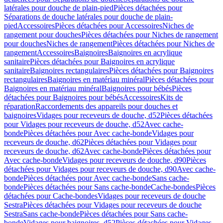
latérales pour douche de plain-pied
Pièces détachées pour
Séparations de douche latérales pour douche de plain-
pied
Accessoires
Pièces détachées pour Accessoires
Niches de
rangement pour douches
Pièces détachées pour Niches de rangement
pour douches
Niches de rangement
Pièces détachées pour Niches de
rangement
Accessoires
Baignoires
Baignoires en acrylique
sanitaire
Pièces détachées pour Baignoires en acrylique
sanitaire
Baignoires rectangulaires
Pièces détachées pour Baignoires
rectangulaires
Baignoires en matériau minéral
Pièces détachées pour
Baignoires en matériau minéral
Baignoires pour bébés
Pièces
détachées pour Baignoires pour bébés
Accessoires
Kits de
réparation
Raccordements des appareils pour douches et
baignoires
Vidages pour receveurs de douche, d52
Pièces détachées
pour Vidages pour receveurs de douche, d52
Avec cache-
bonde
Pièces détachées pour Avec cache-bonde
Vidages pour
receveurs de douche, d62
Pièces détachées pour Vidages pour
receveurs de douche, d62
Avec cache-bonde
Pièces détachées pour
Avec cache-bonde
Vidages pour receveurs de douche, d90
Pièces
détachées pour Vidages pour receveurs de douche, d90
Avec cache-
bonde
Pièces détachées pour Avec cache-bonde
Sans cache-
bonde
Pièces détachées pour Sans cache-bonde
Cache-bondes
Pièces
détachées pour Cache-bondes
Vidages pour receveurs de douche
Sestra
Pièces détachées pour Vidages pour receveurs de douche
Sestra
Sans cache-bonde
Pièces détachées pour Sans cache-
bonde
Vidages pour baignoires, d52
Pièces détachées pour Vidages