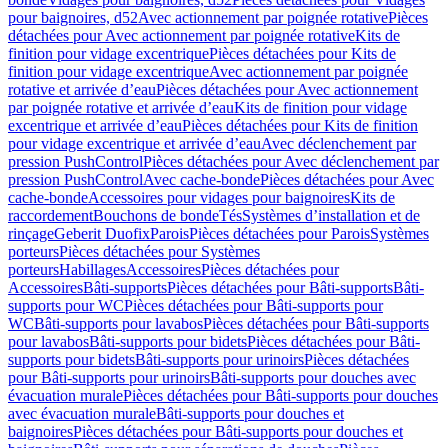
pour baignoires, d52
Avec actionnement par poignée rotative
Pièces
détachées pour Avec actionnement par poignée rotative
Kits de
finition pour vidage excentrique
Pièces détachées pour Kits de
finition pour vidage excentrique
Avec actionnement par poignée
rotative et arrivée d’eau
Pièces détachées pour Avec actionnement
par poignée rotative et arrivée d’eau
Kits de finition pour vidage
excentrique et arrivée d’eau
Pièces détachées pour Kits de finition
pour vidage excentrique et arrivée d’eau
Avec déclenchement par
pression PushControl
Pièces détachées pour Avec déclenchement par
pression PushControl
Avec cache-bonde
Pièces détachées pour Avec
cache-bonde
Accessoires pour vidages pour baignoires
Kits de
raccordement
Bouchons de bonde
Tés
Systèmes d’installation et de
rinçage
Geberit Duofix
Parois
Pièces détachées pour Parois
Systèmes
porteurs
Pièces détachées pour Systèmes
porteurs
Habillages
Accessoires
Pièces détachées pour
Accessoires
Bâti-supports
Pièces détachées pour Bâti-supports
Bâti-
supports pour WC
Pièces détachées pour Bâti-supports pour
WC
Bâti-supports pour lavabos
Pièces détachées pour Bâti-supports
pour lavabos
Bâti-supports pour bidets
Pièces détachées pour Bâti-
supports pour bidets
Bâti-supports pour urinoirs
Pièces détachées
pour Bâti-supports pour urinoirs
Bâti-supports pour douches avec
évacuation murale
Pièces détachées pour Bâti-supports pour douches
avec évacuation murale
Bâti-supports pour douches et
baignoires
Pièces détachées pour Bâti-supports pour douches et