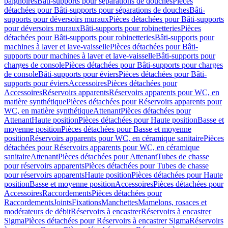
baignoires
Bâti-supports pour séparations de douches
Pièces
détachées pour Bâti-supports pour séparations de douches
Bâti-
supports pour déversoirs muraux
Pièces détachées pour Bâti-supports
pour déversoirs muraux
Bâti-supports pour robinetteries
Pièces
détachées pour Bâti-supports pour robinetteries
Bâti-supports pour
machines à laver et lave-vaisselle
Pièces détachées pour Bâti-
supports pour machines à laver et lave-vaisselle
Bâti-supports pour
charges de console
Pièces détachées pour Bâti-supports pour charges
de console
Bâti-supports pour éviers
Pièces détachées pour Bâti-
supports pour éviers
Accessoires
Pièces détachées pour
Accessoires
Réservoirs apparents
Réservoirs apparents pour WC, en
matière synthétique
Pièces détachées pour Réservoirs apparents pour
WC, en matière synthétique
Attenant
Pièces détachées pour
Attenant
Haute position
Pièces détachées pour Haute position
Basse et
moyenne position
Pièces détachées pour Basse et moyenne
position
Réservoirs apparents pour WC, en céramique sanitaire
Pièces
détachées pour Réservoirs apparents pour WC, en céramique
sanitaire
Attenant
Pièces détachées pour Attenant
Tubes de chasse
pour réservoirs apparents
Pièces détachées pour Tubes de chasse
pour réservoirs apparents
Haute position
Pièces détachées pour Haute
position
Basse et moyenne position
Accessoires
Pièces détachées pour
Accessoires
Raccordements
Pièces détachées pour
Raccordements
Joints
Fixations
Manchettes
Mamelons, rosaces et
modérateurs de débit
Réservoirs à encastrer
Réservoirs à encastrer
Sigma
Pièces détachées pour Réservoirs à encastrer Sigma
Réservoirs