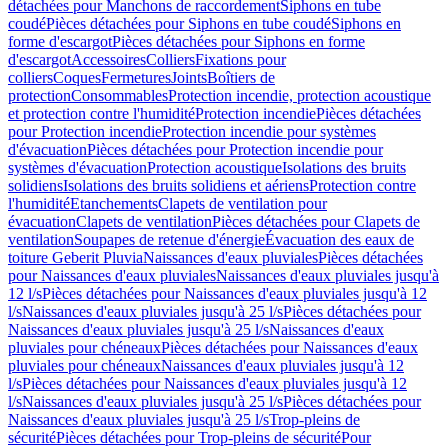
détachées pour Manchons de raccordement
Siphons en tube
coudé
Pièces détachées pour Siphons en tube coudé
Siphons en
forme d'escargot
Pièces détachées pour Siphons en forme
d'escargot
Accessoires
Colliers
Fixations pour
colliers
Coques
Fermetures
Joints
Boîtiers de
protection
Consommables
Protection incendie, protection acoustique
et protection contre l'humidité
Protection incendie
Pièces détachées
pour Protection incendie
Protection incendie pour systèmes
d'évacuation
Pièces détachées pour Protection incendie pour
systèmes d'évacuation
Protection acoustique
Isolations des bruits
solidiens
Isolations des bruits solidiens et aériens
Protection contre
l'humidité
Etanchements
Clapets de ventilation pour
évacuation
Clapets de ventilation
Pièces détachées pour Clapets de
ventilation
Soupapes de retenue d'énergie
Évacuation des eaux de
toiture Geberit Pluvia
Naissances d'eaux pluviales
Pièces détachées
pour Naissances d'eaux pluviales
Naissances d'eaux pluviales jusqu'à
12 l/s
Pièces détachées pour Naissances d'eaux pluviales jusqu'à 12
l/s
Naissances d'eaux pluviales jusqu'à 25 l/s
Pièces détachées pour
Naissances d'eaux pluviales jusqu'à 25 l/s
Naissances d'eaux
pluviales pour chéneaux
Pièces détachées pour Naissances d'eaux
pluviales pour chéneaux
Naissances d'eaux pluviales jusqu'à 12
l/s
Pièces détachées pour Naissances d'eaux pluviales jusqu'à 12
l/s
Naissances d'eaux pluviales jusqu'à 25 l/s
Pièces détachées pour
Naissances d'eaux pluviales jusqu'à 25 l/s
Trop-pleins de
sécurité
Pièces détachées pour Trop-pleins de sécurité
Pour