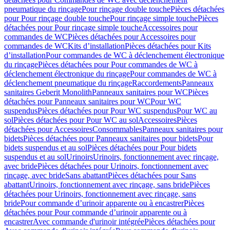
pneumatique du rinçage
Pour rinçage double touche
Pièces détachées
pour Pour rinçage double touche
Pour rinçage simple touche
Pièces
détachées pour Pour rinçage simple touche
Accessoires pour
commandes de WC
Pièces détachées pour Accessoires pour
commandes de WC
Kits d’installation
Pièces détachées pour Kits
d’installation
Pour commandes de WC à déclenchement électronique
du rinçage
Pièces détachées pour Pour commandes de WC à
déclenchement électronique du rinçage
Pour commandes de WC à
déclenchement pneumatique du rinçage
Raccordements
Panneaux
sanitaires Geberit Monolith
Panneaux sanitaires pour WC
Pièces
détachées pour Panneaux sanitaires pour WC
Pour WC
suspendus
Pièces détachées pour Pour WC suspendus
Pour WC au
sol
Pièces détachées pour Pour WC au sol
Accessoires
Pièces
détachées pour Accessoires
Consommables
Panneaux sanitaires pour
bidets
Pièces détachées pour Panneaux sanitaires pour bidets
Pour
bidets suspendus et au sol
Pièces détachées pour Pour bidets
suspendus et au sol
Urinoirs
Urinoirs, fonctionnement avec rinçage,
avec bride
Pièces détachées pour Urinoirs, fonctionnement avec
rinçage, avec bride
Sans abattant
Pièces détachées pour Sans
abattant
Urinoirs, fonctionnement avec rinçage, sans bride
Pièces
détachées pour Urinoirs, fonctionnement avec rinçage, sans
bride
Pour commande d’urinoir apparente ou à encastrer
Pièces
détachées pour Pour commande d’urinoir apparente ou à
encastrer
Avec commande d'urinoir intégrée
Pièces détachées pour