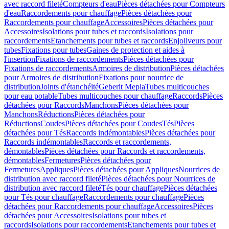
avec raccord fileté
Compteurs d'eau
Pièces détachées pour Compteurs
d'eau
Raccordements pour chauffage
Pièces détachées pour
Raccordements pour chauffage
Accessoires
Pièces détachées pour
Accessoires
Isolations pour tubes et raccords
Isolations pour
raccordements
Etanchements pour tubes et raccords
Enjoliveurs pour
tubes
Fixations pour tubes
Gaines de protection et aides à
l'insertion
Fixations de raccordements
Pièces détachées pour
Fixations de raccordements
Armoires de distribution
Pièces détachées
pour Armoires de distribution
Fixations pour nourrice de
distribution
Joints d'étanchéité
Geberit Mepla
Tubes multicouches
pour eau potable
Tubes multicouches pour chauffage
Raccords
Pièces
détachées pour Raccords
Manchons
Pièces détachées pour
Manchons
Réductions
Pièces détachées pour
Réductions
Coudes
Pièces détachées pour Coudes
Tés
Pièces
détachées pour Tés
Raccords indémontables
Pièces détachées pour
Raccords indémontables
Raccords et raccordements,
démontables
Pièces détachées pour Raccords et raccordements,
démontables
Fermetures
Pièces détachées pour
Fermetures
Appliques
Pièces détachées pour Appliques
Nourrices de
distribution avec raccord fileté
Pièces détachées pour Nourrices de
distribution avec raccord fileté
Tés pour chauffage
Pièces détachées
pour Tés pour chauffage
Raccordements pour chauffage
Pièces
détachées pour Raccordements pour chauffage
Accessoires
Pièces
détachées pour Accessoires
Isolations pour tubes et
raccords
Isolations pour raccordements
Etanchements pour tubes et