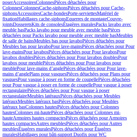
poser
Accessoires
Colonnes
Pièces détachées pour
Colonnes
Colonnes
Cache-siphons
Pièces détachées pour Cache-
siphons
Accessoires
Cache-bondes
Porte-serviettes
Matériel de
fixation
Habillages cache-siphons
Equerres de montage
Couvre-
joints
Dosserets
Kits de consoles
Étagères murales
Packs lavabo avec
meuble bas
Packs lavabo pour meuble avec meuble bas
Pièces
détachées pour Packs lavabo pour meuble avec meuble bas
Meubles
de salle de bains
Meubles bas pour lavabo
Pièces détachées pour
Meubles bas pour lavabo
Pour lave-mains
Pièces détachées pour Pour
lave-mains
Pour lavabos
Pièces détachées pour Pour lavabos
Pour
lavabos doubles
Pièces détachées pour Pour lavabos doubles
Pour
lavabos pour meuble
Pièces détachées pour Pour lavabos pour
meuble
Pour lave-mains d’angle
Pièces détachées pour Pour lave-
mains d’angle
Plans pour vasques
Pièces détachées pour Plans pour
vasques
Pour vasque à poser en forme de coupelle
Pièces détachées
pour Pour vasque à poser en forme de coupelle
Pour vasque à poser
rectangulaire
Pièces détachées pour Pour vasque à poser
rectangulaire
Meubles latéraux
Pièces détachées pour Meubles
latéraux
Meubles latéraux bas
Pièces détachées pour Meubles
latéraux bas
Colonnes hautes
Pièces détachées pour Colonnes
hautes
Colonnes mi-haute
Pièces détachées pour Colonnes mi-
haute
Armoires hautes compactes
Pièces détachées pour Armoires
hautes compactes
Autres meubles
Pièces détachées pour Autres
meubles
Étagères murales
Pièces détachées pour Étagères
murales
Habillages pour bâti-support Duofix pour WC