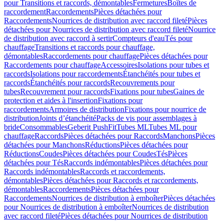
pour Transitions et raccords, démontables
Fermetures
Boîtes de
raccordement
Raccordements
Pièces détachées pour
Raccordements
Nourrices de distribution avec raccord fileté
Pièces
détachées pour Nourrices de distribution avec raccord fileté
Nourrice
de distribution avec raccord à sertir
Compteurs d'eau
Tés pour
chauffage
Transitions et raccords pour chauffage,
démontables
Raccordements pour chauffage
Pièces détachées pour
Raccordements pour chauffage
Accessoires
Isolations pour tubes et
raccords
Isolations pour raccordements
Étanchéités pour tubes et
raccords
Étanchéités pour raccords
Recouvrements pour
tubes
Recouvrement pour raccords
Fixations pour tubes
Gaines de
protection et aides à l'insertion
Fixations pour
raccordements
Armoires de distribution
Fixations pour nourrice de
distribution
Joints d’étanchéité
Packs de vis pour assemblages à
bride
Consommables
Geberit PushFit
Tubes ML
Tubes ML pour
chauffage
Raccords
Pièces détachées pour Raccords
Manchons
Pièces
détachées pour Manchons
Réductions
Pièces détachées pour
Réductions
Coudes
Pièces détachées pour Coudes
Tés
Pièces
détachées pour Tés
Raccords indémontables
Pièces détachées pour
Raccords indémontables
Raccords et raccordements,
démontables
Pièces détachées pour Raccords et raccordements,
démontables
Raccordements
Pièces détachées pour
Raccordements
Nourrices de distribution à emboîter
Pièces détachées
pour Nourrices de distribution à emboîter
Nourrices de distribution
avec raccord fileté
Pièces détachées pour Nourrices de distribution