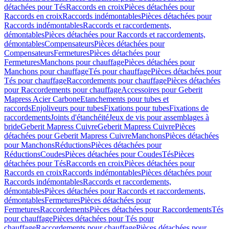
détachées pour Tés
Raccords en croix
Pièces détachées pour
Raccords en croix
Raccords indémontables
Pièces détachées pour
Raccords indémontables
Raccords et raccordements,
démontables
Pièces détachées pour Raccords et raccordements,
démontables
Compensateurs
Pièces détachées pour
Compensateurs
Fermetures
Pièces détachées pour
Fermetures
Manchons pour chauffage
Pièces détachées pour
Manchons pour chauffage
Tés pour chauffage
Pièces détachées pour
Tés pour chauffage
Raccordements pour chauffage
Pièces détachées
pour Raccordements pour chauffage
Accessoires pour Geberit
Mapress Acier Carbone
Etanchements pour tubes et
raccords
Enjoliveurs pour tubes
Fixations pour tubes
Fixations de
raccordements
Joints d'étanchéité
Jeux de vis pour assemblages à
bride
Geberit Mapress Cuivre
Geberit Mapress Cuivre
Pièces
détachées pour Geberit Mapress Cuivre
Manchons
Pièces détachées
pour Manchons
Réductions
Pièces détachées pour
Réductions
Coudes
Pièces détachées pour Coudes
Tés
Pièces
détachées pour Tés
Raccords en croix
Pièces détachées pour
Raccords en croix
Raccords indémontables
Pièces détachées pour
Raccords indémontables
Raccords et raccordements,
démontables
Pièces détachées pour Raccords et raccordements,
démontables
Fermetures
Pièces détachées pour
Fermetures
Raccordements
Pièces détachées pour Raccordements
Tés
pour chauffage
Pièces détachées pour Tés pour
chauffage
Raccordements pour chauffage
Pièces détachées pour