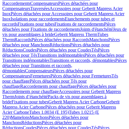
Raccordements
Compensateurs
Pièces détachées pour
Compensateurs
Traversées
Accessoires pour Geberit Mapress Acier
Inox
Pièces détachées pour Accessoires pour Geberit Mapress Acier
Inox
Isolations pour raccordements
Etanchements pour tubes et
raccords
Fixations pour tubes
Fixations de raccordements
Pièces
détachées pour Fixations de raccordements
Joints d'étanchéité
Jeux de
vis pour assemblages à bride
Geberit Mapress Therm
Tubes
Therm
Raccords
Pièces détachées pour Raccords
Manchons
Pièces
détachées pour Manchons
Réductions
Pièces détachées pour
Réductions
Coudes
Pièces détachées pour Coudes
Tés
Pièces
détachées pour Tés
Transitions indémontables
Pièces détachées pour
Transitions indémontables
Transitions et raccords, démontables
Pièces
détachées pour Transitions et raccords,
démontables
Compensateurs
Pièces détachées pour
Compensateurs
Fermetures
Pièces détachées pour Fermetures
Tés
pour chauffage
Pièces détachées pour Tés pour
chauffage
Raccordements pour chauffage
Pièces détachées pour
Raccordements pour chauffage
Accessoires pour Geberit Mapress
Therm
Joints d’étanchéité
Packs de vis pour assemblages à
bride
Fixations pour tubes
Geberit Mapress Acier Carbone
Geberit
Mapress Acier Carbone
Pièces détachées pour Geberit Mapress
Acier Carbone
Tubes 1.0034 (E 195)
Tubes 1.0215 (E
220)
Mamelons
Manchons
Pièces détachées pour
Manchons
Réductions
Pièces détachées pour
Réductions
Coudes
Pièces détachées pour Coudes
Tés
Pièces