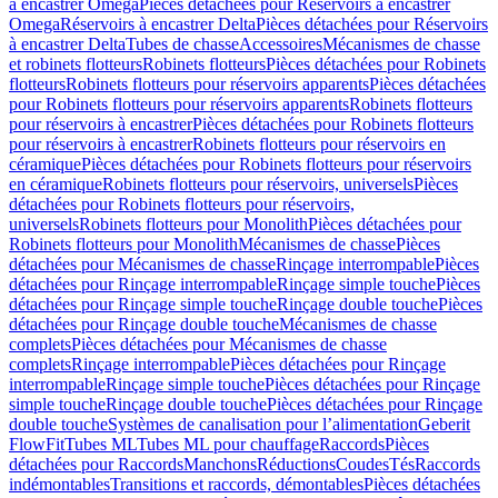
à encastrer Omega
Pièces détachées pour Réservoirs à encastrer
Omega
Réservoirs à encastrer Delta
Pièces détachées pour Réservoirs
à encastrer Delta
Tubes de chasse
Accessoires
Mécanismes de chasse
et robinets flotteurs
Robinets flotteurs
Pièces détachées pour Robinets
flotteurs
Robinets flotteurs pour réservoirs apparents
Pièces détachées
pour Robinets flotteurs pour réservoirs apparents
Robinets flotteurs
pour réservoirs à encastrer
Pièces détachées pour Robinets flotteurs
pour réservoirs à encastrer
Robinets flotteurs pour réservoirs en
céramique
Pièces détachées pour Robinets flotteurs pour réservoirs
en céramique
Robinets flotteurs pour réservoirs, universels
Pièces
détachées pour Robinets flotteurs pour réservoirs,
universels
Robinets flotteurs pour Monolith
Pièces détachées pour
Robinets flotteurs pour Monolith
Mécanismes de chasse
Pièces
détachées pour Mécanismes de chasse
Rinçage interrompable
Pièces
détachées pour Rinçage interrompable
Rinçage simple touche
Pièces
détachées pour Rinçage simple touche
Rinçage double touche
Pièces
détachées pour Rinçage double touche
Mécanismes de chasse
complets
Pièces détachées pour Mécanismes de chasse
complets
Rinçage interrompable
Pièces détachées pour Rinçage
interrompable
Rinçage simple touche
Pièces détachées pour Rinçage
simple touche
Rinçage double touche
Pièces détachées pour Rinçage
double touche
Systèmes de canalisation pour l’alimentation
Geberit
FlowFit
Tubes ML
Tubes ML pour chauffage
Raccords
Pièces
détachées pour Raccords
Manchons
Réductions
Coudes
Tés
Raccords
indémontables
Transitions et raccords, démontables
Pièces détachées