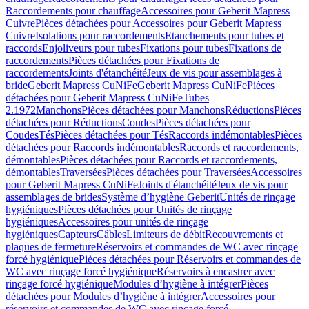
Raccordements pour chauffage
Accessoires pour Geberit Mapress
Cuivre
Pièces détachées pour Accessoires pour Geberit Mapress
Cuivre
Isolations pour raccordements
Etanchements pour tubes et
raccords
Enjoliveurs pour tubes
Fixations pour tubes
Fixations de
raccordements
Pièces détachées pour Fixations de
raccordements
Joints d'étanchéité
Jeux de vis pour assemblages à
bride
Geberit Mapress CuNiFe
Geberit Mapress CuNiFe
Pièces
détachées pour Geberit Mapress CuNiFe
Tubes
2.1972
Manchons
Pièces détachées pour Manchons
Réductions
Pièces
détachées pour Réductions
Coudes
Pièces détachées pour
Coudes
Tés
Pièces détachées pour Tés
Raccords indémontables
Pièces
détachées pour Raccords indémontables
Raccords et raccordements,
démontables
Pièces détachées pour Raccords et raccordements,
démontables
Traversées
Pièces détachées pour Traversées
Accessoires
pour Geberit Mapress CuNiFe
Joints d'étanchéité
Jeux de vis pour
assemblages de brides
Système d’hygiène Geberit
Unités de rinçage
hygiéniques
Pièces détachées pour Unités de rinçage
hygiéniques
Accessoires pour unités de rinçage
hygiéniques
Capteurs
Câbles
Limiteurs de débit
Recouvrements et
plaques de fermeture
Réservoirs et commandes de WC avec rinçage
forcé hygiénique
Pièces détachées pour Réservoirs et commandes de
WC avec rinçage forcé hygiénique
Réservoirs à encastrer avec
rinçage forcé hygiénique
Modules d’hygiène à intégrer
Pièces
détachées pour Modules d’hygiène à intégrer
Accessoires pour
réservoirs et commandes de WC avec rinçage forcé