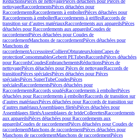
Réductions
Pièces de nettoyage
Pièces détachées pour Pièces de
nettoyage
Raccordements
Pièces détachées pour
Raccordements
Raccordements à emboîter
Pièces détachées pour
Raccordements à emboîter
Raccordements à griffes
Raccords de
transition sur d’autres matériaux
Raccordements aux appareils
Pièces
détachées pour Raccordements aux appareils
Coudes de
raccordement
Pièces détachées pour Coudes de
raccordement
Manchons de raccordement
Pièces détachées pour
Manchons de
raccordement
Accessoires
Colliers
Obturateurs
Joints
Capes de
protection
Consommables
Geberit PE
Tubes
Raccords
Pièces détachées
pour Raccords
Coudes
Embranchements
Réductions
Pièces de
nettoyage
Pièces détachées pour Pièces de nettoyage
Raccords de
transition
Pièces spéciales
Pièces détachées pour Pièces
spéciales
Pièces SuperTube
Coudes
Pièces
spéciales
Raccordements
Pièces détachées pour
Raccordements
Raccords soudés
Raccordements à emboîter
Pièces
détachées pour Raccordements à emboîter
Raccords de transition sur
d’autres matériaux
Pièces détachées pour Raccords de transition sur
d’autres matériaux
Assemblages filetés
Pièces détachées pour
Assemblages filetés
Assemblages de bride
Collerettes
Raccordements
aux appareils
Pièces détachées pour Raccordements aux
appareils
Coudes de raccordement
Pièces détachées pour Coudes de
raccordement
Manchons de raccordement
Pièces détachées pour
Manchons de raccordement
Manchons de raccordement
Pièces