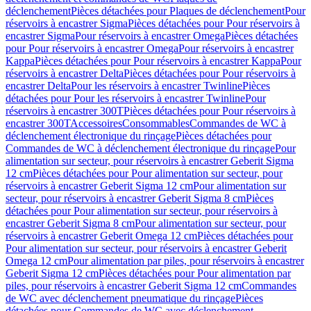
déclenchement
Pièces détachées pour Plaques de déclenchement
Pour
réservoirs à encastrer Sigma
Pièces détachées pour Pour réservoirs à
encastrer Sigma
Pour réservoirs à encastrer Omega
Pièces détachées
pour Pour réservoirs à encastrer Omega
Pour réservoirs à encastrer
Kappa
Pièces détachées pour Pour réservoirs à encastrer Kappa
Pour
réservoirs à encastrer Delta
Pièces détachées pour Pour réservoirs à
encastrer Delta
Pour les réservoirs à encastrer Twinline
Pièces
détachées pour Pour les réservoirs à encastrer Twinline
Pour
réservoirs à encastrer 300T
Pièces détachées pour Pour réservoirs à
encastrer 300T
Accessoires
Consommables
Commandes de WC à
déclenchement électronique du rinçage
Pièces détachées pour
Commandes de WC à déclenchement électronique du rinçage
Pour
alimentation sur secteur, pour réservoirs à encastrer Geberit Sigma
12 cm
Pièces détachées pour Pour alimentation sur secteur, pour
réservoirs à encastrer Geberit Sigma 12 cm
Pour alimentation sur
secteur, pour réservoirs à encastrer Geberit Sigma 8 cm
Pièces
détachées pour Pour alimentation sur secteur, pour réservoirs à
encastrer Geberit Sigma 8 cm
Pour alimentation sur secteur, pour
réservoirs à encastrer Geberit Omega 12 cm
Pièces détachées pour
Pour alimentation sur secteur, pour réservoirs à encastrer Geberit
Omega 12 cm
Pour alimentation par piles, pour réservoirs à encastrer
Geberit Sigma 12 cm
Pièces détachées pour Pour alimentation par
piles, pour réservoirs à encastrer Geberit Sigma 12 cm
Commandes
de WC avec déclenchement pneumatique du rinçage
Pièces
détachées pour Commandes de WC avec déclenchement