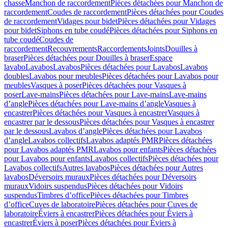
chasse
Manchon de raccordement
Pièces détachées pour Manchon de
raccordement
Coudes de raccordement
Pièces détachées pour Coudes
de raccordement
Vidages pour bidet
Pièces détachées pour Vidages
pour bidet
Siphons en tube coudé
Pièces détachées pour Siphons en
tube coudé
Coudes de
raccordement
Recouvrements
Raccordements
Joints
Douilles à
braser
Pièces détachées pour Douilles à braser
Espace
lavabo
Lavabos
Lavabos
Pièces détachées pour Lavabos
Lavabos
doubles
Lavabos pour meubles
Pièces détachées pour Lavabos pour
meubles
Vasques à poser
Pièces détachées pour Vasques à
poser
Lave-mains
Pièces détachées pour Lave-mains
Lave-mains
d’angle
Pièces détachées pour Lave-mains d’angle
Vasques à
encastrer
Pièces détachées pour Vasques à encastrer
Vasques à
encastrer par le dessous
Pièces détachées pour Vasques à encastrer
par le dessous
Lavabos d’angle
Pièces détachées pour Lavabos
d’angle
Lavabos collectifs
Lavabos adaptés PMR
Pièces détachées
pour Lavabos adaptés PMR
Lavabos pour enfants
Pièces détachées
pour Lavabos pour enfants
Lavabos collectifs
Pièces détachées pour
Lavabos collectifs
Autres lavabos
Pièces détachées pour Autres
lavabos
Déversoirs muraux
Pièces détachées pour Déversoirs
muraux
Vidoirs suspendus
Pièces détachées pour Vidoirs
suspendus
Timbres dʼoffice
Pièces détachées pour Timbres
dʼoffice
Cuves de laboratoire
Pièces détachées pour Cuves de
laboratoire
Éviers à encastrer
Pièces détachées pour Éviers à
encastrer
Éviers à poser
Pièces détachées pour Éviers à