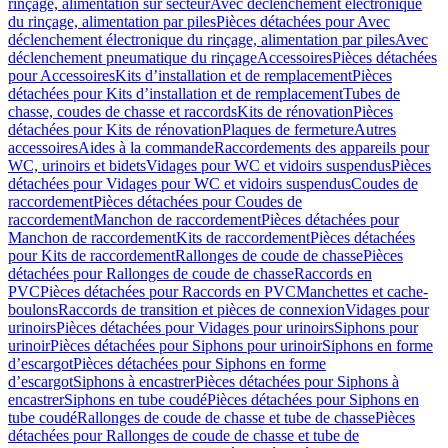
rinçage, alimentation sur secteur
Avec déclenchement électronique
du rinçage, alimentation par piles
Pièces détachées pour Avec
déclenchement électronique du rinçage, alimentation par piles
Avec
déclenchement pneumatique du rinçage
Accessoires
Pièces détachées
pour Accessoires
Kits d’installation et de remplacement
Pièces
détachées pour Kits d’installation et de remplacement
Tubes de
chasse, coudes de chasse et raccords
Kits de rénovation
Pièces
détachées pour Kits de rénovation
Plaques de fermeture
Autres
accessoires
Aides à la commande
Raccordements des appareils pour
WC, urinoirs et bidets
Vidages pour WC et vidoirs suspendus
Pièces
détachées pour Vidages pour WC et vidoirs suspendus
Coudes de
raccordement
Pièces détachées pour Coudes de
raccordement
Manchon de raccordement
Pièces détachées pour
Manchon de raccordement
Kits de raccordement
Pièces détachées
pour Kits de raccordement
Rallonges de coude de chasse
Pièces
détachées pour Rallonges de coude de chasse
Raccords en
PVC
Pièces détachées pour Raccords en PVC
Manchettes et cache-
boulons
Raccords de transition et pièces de connexion
Vidages pour
urinoirs
Pièces détachées pour Vidages pour urinoirs
Siphons pour
urinoir
Pièces détachées pour Siphons pour urinoir
Siphons en forme
d’escargot
Pièces détachées pour Siphons en forme
d’escargot
Siphons à encastrer
Pièces détachées pour Siphons à
encastrer
Siphons en tube coudé
Pièces détachées pour Siphons en
tube coudé
Rallonges de coude de chasse et tube de chasse
Pièces
détachées pour Rallonges de coude de chasse et tube de