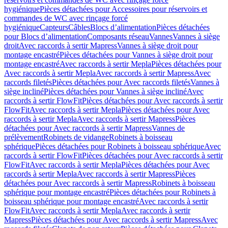
hygiénique
Pièces détachées pour Accessoires pour réservoirs et
commandes de WC avec rinçage forcé
hygiénique
Capteurs
Câbles
Blocs d’alimentation
Pièces détachées
pour Blocs d’alimentation
Composants réseau
Vannes
Vannes à siège
droit
Avec raccords à sertir Mapress
Vannes à siège droit pour
montage encastré
Pièces détachées pour Vannes à siège droit pour
montage encastré
Avec raccords à sertir Mepla
Pièces détachées pour
Avec raccords à sertir Mepla
Avec raccords à sertir Mapress
Avec
raccords filetés
Pièces détachées pour Avec raccords filetés
Vannes à
siège incliné
Pièces détachées pour Vannes à siège incliné
Avec
raccords à sertir FlowFit
Pièces détachées pour Avec raccords à sertir
FlowFit
Avec raccords à sertir Mepla
Pièces détachées pour Avec
raccords à sertir Mepla
Avec raccords à sertir Mapress
Pièces
détachées pour Avec raccords à sertir Mapress
Vannes de
prélèvement
Robinets de vidange
Robinets à boisseau
sphérique
Pièces détachées pour Robinets à boisseau sphérique
Avec
raccords à sertir FlowFit
Pièces détachées pour Avec raccords à sertir
FlowFit
Avec raccords à sertir Mepla
Pièces détachées pour Avec
raccords à sertir Mepla
Avec raccords à sertir Mapress
Pièces
détachées pour Avec raccords à sertir Mapress
Robinets à boisseau
sphérique pour montage encastré
Pièces détachées pour Robinets à
boisseau sphérique pour montage encastré
Avec raccords à sertir
FlowFit
Avec raccords à sertir Mepla
Avec raccords à sertir
Mapress
Pièces détachées pour Avec raccords à sertir Mapress
Avec