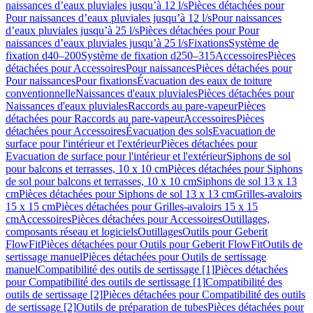
naissances d’eaux pluviales jusqu’à 12 l/s
Pièces détachées pour
Pour naissances d’eaux pluviales jusqu’à 12 l/s
Pour naissances
d’eaux pluviales jusqu’à 25 l/s
Pièces détachées pour Pour
naissances d’eaux pluviales jusqu’à 25 l/s
Fixations
Système de
fixation d40–200
Système de fixation d250–315
Accessoires
Pièces
détachées pour Accessoires
Pour naissances
Pièces détachées pour
Pour naissances
Pour fixations
Évacuation des eaux de toiture
conventionnelle
Naissances d'eaux pluviales
Pièces détachées pour
Naissances d'eaux pluviales
Raccords au pare-vapeur
Pièces
détachées pour Raccords au pare-vapeur
Accessoires
Pièces
détachées pour Accessoires
Évacuation des sols
Evacuation de
surface pour l'intérieur et l'extérieur
Pièces détachées pour
Evacuation de surface pour l'intérieur et l'extérieur
Siphons de sol
pour balcons et terrasses, 10 x 10 cm
Pièces détachées pour Siphons
de sol pour balcons et terrasses, 10 x 10 cm
Siphons de sol 13 x 13
cm
Pièces détachées pour Siphons de sol 13 x 13 cm
Grilles-avaloirs
15 x 15 cm
Pièces détachées pour Grilles-avaloirs 15 x 15
cm
Accessoires
Pièces détachées pour Accessoires
Outillages,
composants réseau et logiciels
Outillages
Outils pour Geberit
FlowFit
Pièces détachées pour Outils pour Geberit FlowFit
Outils de
sertissage manuel
Pièces détachées pour Outils de sertissage
manuel
Compatibilité des outils de sertissage [1]
Pièces détachées
pour Compatibilité des outils de sertissage [1]
Compatibilité des
outils de sertissage [2]
Pièces détachées pour Compatibilité des outils
de sertissage [2]
Outils de préparation de tubes
Pièces détachées pour