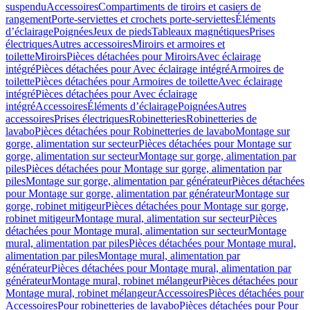
suspendu
Accessoires
Compartiments de tiroirs et casiers de
rangement
Porte-serviettes et crochets porte-serviettes
Éléments
d’éclairage
Poignées
Jeux de pieds
Tableaux magnétiques
Prises
électriques
Autres accessoires
Miroirs et armoires et
toilette
Miroirs
Pièces détachées pour Miroirs
Avec éclairage
intégré
Pièces détachées pour Avec éclairage intégré
Armoires de
toilette
Pièces détachées pour Armoires de toilette
Avec éclairage
intégré
Pièces détachées pour Avec éclairage
intégré
Accessoires
Éléments d’éclairage
Poignées
Autres
accessoires
Prises électriques
Robinetteries
Robinetteries de
lavabo
Pièces détachées pour Robinetteries de lavabo
Montage sur
gorge, alimentation sur secteur
Pièces détachées pour Montage sur
gorge, alimentation sur secteur
Montage sur gorge, alimentation par
piles
Pièces détachées pour Montage sur gorge, alimentation par
piles
Montage sur gorge, alimentation par générateur
Pièces détachées
pour Montage sur gorge, alimentation par générateur
Montage sur
gorge, robinet mitigeur
Pièces détachées pour Montage sur gorge,
robinet mitigeur
Montage mural, alimentation sur secteur
Pièces
détachées pour Montage mural, alimentation sur secteur
Montage
mural, alimentation par piles
Pièces détachées pour Montage mural,
alimentation par piles
Montage mural, alimentation par
générateur
Pièces détachées pour Montage mural, alimentation par
générateur
Montage mural, robinet mélangeur
Pièces détachées pour
Montage mural, robinet mélangeur
Accessoires
Pièces détachées pour
Accessoires
Pour robinetteries de lavabo
Pièces détachées pour Pour