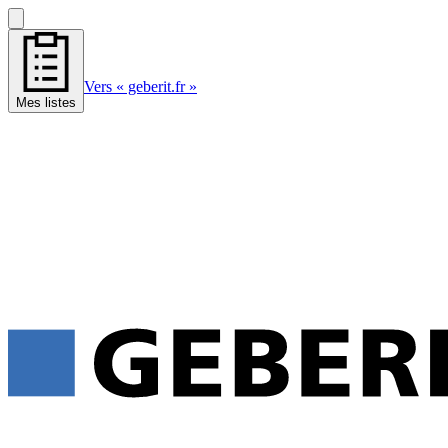
Vers « geberit.fr »
Mes listes