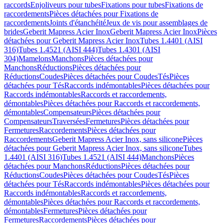
raccords
Enjoliveurs pour tubes
Fixations pour tubes
Fixations de
raccordements
Pièces détachées pour Fixations de
raccordements
Joints d'étanchéité
Jeux de vis pour assemblages de
brides
Geberit Mapress Acier Inox
Geberit Mapress Acier Inox
Pièces
détachées pour Geberit Mapress Acier Inox
Tubes 1.4401 (AISI
316)
Tubes 1.4521 (AISI 444)
Tubes 1.4301 (AISI
304)
Mamelons
Manchons
Pièces détachées pour
Manchons
Réductions
Pièces détachées pour
Réductions
Coudes
Pièces détachées pour Coudes
Tés
Pièces
détachées pour Tés
Raccords indémontables
Pièces détachées pour
Raccords indémontables
Raccords et raccordements,
démontables
Pièces détachées pour Raccords et raccordements,
démontables
Compensateurs
Pièces détachées pour
Compensateurs
Traversées
Fermetures
Pièces détachées pour
Fermetures
Raccordements
Pièces détachées pour
Raccordements
Geberit Mapress Acier Inox, sans silicone
Pièces
détachées pour Geberit Mapress Acier Inox, sans silicone
Tubes
1.4401 (AISI 316)
Tubes 1.4521 (AISI 444)
Manchons
Pièces
détachées pour Manchons
Réductions
Pièces détachées pour
Réductions
Coudes
Pièces détachées pour Coudes
Tés
Pièces
détachées pour Tés
Raccords indémontables
Pièces détachées pour
Raccords indémontables
Raccords et raccordements,
démontables
Pièces détachées pour Raccords et raccordements,
démontables
Fermetures
Pièces détachées pour
Fermetures
Raccordements
Pièces détachées pour