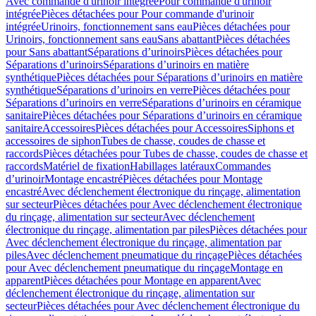
Avec commande d'urinoir intégrée
Pour commande d'urinoir
intégrée
Pièces détachées pour Pour commande d'urinoir
intégrée
Urinoirs, fonctionnement sans eau
Pièces détachées pour
Urinoirs, fonctionnement sans eau
Sans abattant
Pièces détachées
pour Sans abattant
Séparations d’urinoirs
Pièces détachées pour
Séparations d’urinoirs
Séparations d’urinoirs en matière
synthétique
Pièces détachées pour Séparations d’urinoirs en matière
synthétique
Séparations d’urinoirs en verre
Pièces détachées pour
Séparations d’urinoirs en verre
Séparations d’urinoirs en céramique
sanitaire
Pièces détachées pour Séparations d’urinoirs en céramique
sanitaire
Accessoires
Pièces détachées pour Accessoires
Siphons et
accessoires de siphon
Tubes de chasse, coudes de chasse et
raccords
Pièces détachées pour Tubes de chasse, coudes de chasse et
raccords
Matériel de fixation
Habillages latéraux
Commandes
dʼurinoir
Montage encastré
Pièces détachées pour Montage
encastré
Avec déclenchement électronique du rinçage, alimentation
sur secteur
Pièces détachées pour Avec déclenchement électronique
du rinçage, alimentation sur secteur
Avec déclenchement
électronique du rinçage, alimentation par piles
Pièces détachées pour
Avec déclenchement électronique du rinçage, alimentation par
piles
Avec déclenchement pneumatique du rinçage
Pièces détachées
pour Avec déclenchement pneumatique du rinçage
Montage en
apparent
Pièces détachées pour Montage en apparent
Avec
déclenchement électronique du rinçage, alimentation sur
secteur
Pièces détachées pour Avec déclenchement électronique du