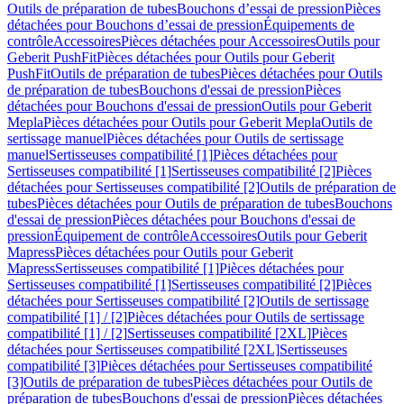
Outils de préparation de tubes
Bouchons d’essai de pression
Pièces
détachées pour Bouchons d’essai de pression
Équipements de
contrôle
Accessoires
Pièces détachées pour Accessoires
Outils pour
Geberit PushFit
Pièces détachées pour Outils pour Geberit
PushFit
Outils de préparation de tubes
Pièces détachées pour Outils
de préparation de tubes
Bouchons d'essai de pression
Pièces
détachées pour Bouchons d'essai de pression
Outils pour Geberit
Mepla
Pièces détachées pour Outils pour Geberit Mepla
Outils de
sertissage manuel
Pièces détachées pour Outils de sertissage
manuel
Sertisseuses compatibilité [1]
Pièces détachées pour
Sertisseuses compatibilité [1]
Sertisseuses compatibilité [2]
Pièces
détachées pour Sertisseuses compatibilité [2]
Outils de préparation de
tubes
Pièces détachées pour Outils de préparation de tubes
Bouchons
d'essai de pression
Pièces détachées pour Bouchons d'essai de
pression
Équipement de contrôle
Accessoires
Outils pour Geberit
Mapress
Pièces détachées pour Outils pour Geberit
Mapress
Sertisseuses compatibilité [1]
Pièces détachées pour
Sertisseuses compatibilité [1]
Sertisseuses compatibilité [2]
Pièces
détachées pour Sertisseuses compatibilité [2]
Outils de sertissage
compatibilité [1] / [2]
Pièces détachées pour Outils de sertissage
compatibilité [1] / [2]
Sertisseuses compatibilité [2XL]
Pièces
détachées pour Sertisseuses compatibilité [2XL]
Sertisseuses
compatibilité [3]
Pièces détachées pour Sertisseuses compatibilité
[3]
Outils de préparation de tubes
Pièces détachées pour Outils de
préparation de tubes
Bouchons d'essai de pression
Pièces détachées