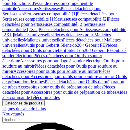
pour Bouchons d'essai de pression
Equipement de
contrôle
Accessoires
Sertisseuses
Pièces détachées pour
Sertisseuses
Sertisseuses compatibilité [1]
Pièces détachées pour
Sertisseuses compatibilité [1]
Sertisseuses compatibilité [2]
Pièces
détachées pour Sertisseuses compatibilité [2]
Sertisseuses
compatibilité [2XL]
Pièces détachées pour Sertisseuses compatibilité
[2XL]
Mallettes universelles
Pièces détachées pour Mallettes
universelles
Mallettes universelles
Pièces détachées pour Mallettes
universelles
Outils pour Geberit Silent-db20 / Geberit PE
Pièces
détachées pour Outils pour Geberit Silent-db20 / Geberit PE
Outils à
souder électrique
Pièces détachées pour Outils à souder
électrique
Accessoires pour outillage à souder électrique
Outils pour
soudure au miroir
Pièces détachées pour Outils pour soudure au
miroir
Accessoires pour outils pour soudure au miroir
Pièces
détachées pour Accessoires pour outils pour soudure au miroir
Outils
de préparation de tubes
Pièces détachées pour Outils de préparation
de tubes
Accessoires pour outils de préparation de tubes
Pièces
détachées pour Accessoires pour outils de préparation de tubes
Aides
à la commande
Télécommandes
Catégories de produits
Lignes de salle de bains
Nouveautés