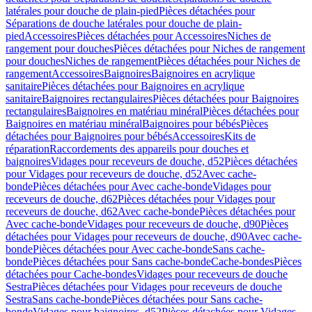
latérales pour douche de plain-pied
Pièces détachées pour
Séparations de douche latérales pour douche de plain-
pied
Accessoires
Pièces détachées pour Accessoires
Niches de
rangement pour douches
Pièces détachées pour Niches de rangement
pour douches
Niches de rangement
Pièces détachées pour Niches de
rangement
Accessoires
Baignoires
Baignoires en acrylique
sanitaire
Pièces détachées pour Baignoires en acrylique
sanitaire
Baignoires rectangulaires
Pièces détachées pour Baignoires
rectangulaires
Baignoires en matériau minéral
Pièces détachées pour
Baignoires en matériau minéral
Baignoires pour bébés
Pièces
détachées pour Baignoires pour bébés
Accessoires
Kits de
réparation
Raccordements des appareils pour douches et
baignoires
Vidages pour receveurs de douche, d52
Pièces détachées
pour Vidages pour receveurs de douche, d52
Avec cache-
bonde
Pièces détachées pour Avec cache-bonde
Vidages pour
receveurs de douche, d62
Pièces détachées pour Vidages pour
receveurs de douche, d62
Avec cache-bonde
Pièces détachées pour
Avec cache-bonde
Vidages pour receveurs de douche, d90
Pièces
détachées pour Vidages pour receveurs de douche, d90
Avec cache-
bonde
Pièces détachées pour Avec cache-bonde
Sans cache-
bonde
Pièces détachées pour Sans cache-bonde
Cache-bondes
Pièces
détachées pour Cache-bondes
Vidages pour receveurs de douche
Sestra
Pièces détachées pour Vidages pour receveurs de douche
Sestra
Sans cache-bonde
Pièces détachées pour Sans cache-
bonde
Vidages pour baignoires, d52
Pièces détachées pour Vidages