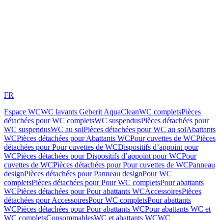
FR
Espace WC
WC lavants Geberit AquaClean
WC complets
Pièces
détachées pour WC complets
WC suspendus
Pièces détachées pour
WC suspendus
WC au sol
Pièces détachées pour WC au sol
Abattants
WC
Pièces détachées pour Abattants WC
Pour cuvettes de WC
Pièces
détachées pour Pour cuvettes de WC
Dispositifs d’appoint pour
WC
Pièces détachées pour Dispositifs d’appoint pour WC
Pour
cuvettes de WC
Pièces détachées pour Pour cuvettes de WC
Panneau
design
Pièces détachées pour Panneau design
Pour WC
complets
Pièces détachées pour Pour WC complets
Pour abattants
WC
Pièces détachées pour Pour abattants WC
Accessoires
Pièces
détachées pour Accessoires
Pour WC complets
Pour abattants
WC
Pièces détachées pour Pour abattants WC
Pour abattants WC et
WC complets
Consommables
WC et abattants WC
WC