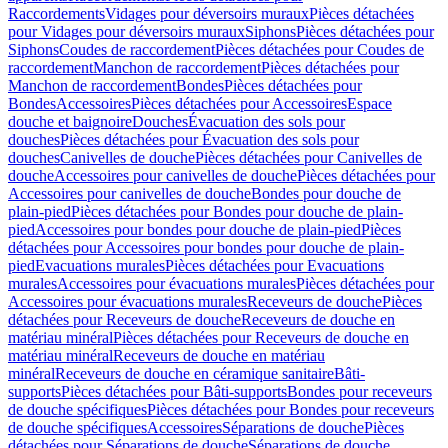
Raccordements
Vidages pour déversoirs muraux
Pièces détachées
pour Vidages pour déversoirs muraux
Siphons
Pièces détachées pour
Siphons
Coudes de raccordement
Pièces détachées pour Coudes de
raccordement
Manchon de raccordement
Pièces détachées pour
Manchon de raccordement
Bondes
Pièces détachées pour
Bondes
Accessoires
Pièces détachées pour Accessoires
Espace
douche et baignoire
Douches
Évacuation des sols pour
douches
Pièces détachées pour Évacuation des sols pour
douches
Canivelles de douche
Pièces détachées pour Canivelles de
douche
Accessoires pour canivelles de douche
Pièces détachées pour
Accessoires pour canivelles de douche
Bondes pour douche de
plain-pied
Pièces détachées pour Bondes pour douche de plain-
pied
Accessoires pour bondes pour douche de plain-pied
Pièces
détachées pour Accessoires pour bondes pour douche de plain-
pied
Evacuations murales
Pièces détachées pour Evacuations
murales
Accessoires pour évacuations murales
Pièces détachées pour
Accessoires pour évacuations murales
Receveurs de douche
Pièces
détachées pour Receveurs de douche
Receveurs de douche en
matériau minéral
Pièces détachées pour Receveurs de douche en
matériau minéral
Receveurs de douche en matériau
minéral
Receveurs de douche en céramique sanitaire
Bâti-
supports
Pièces détachées pour Bâti-supports
Bondes pour receveurs
de douche spécifiques
Pièces détachées pour Bondes pour receveurs
de douche spécifiques
Accessoires
Séparations de douche
Pièces
détachées pour Séparations de douche
Séparations de douche