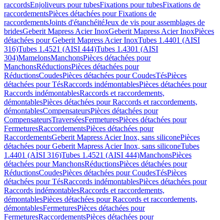
raccords
Enjoliveurs pour tubes
Fixations pour tubes
Fixations de
raccordements
Pièces détachées pour Fixations de
raccordements
Joints d'étanchéité
Jeux de vis pour assemblages de
brides
Geberit Mapress Acier Inox
Geberit Mapress Acier Inox
Pièces
détachées pour Geberit Mapress Acier Inox
Tubes 1.4401 (AISI
316)
Tubes 1.4521 (AISI 444)
Tubes 1.4301 (AISI
304)
Mamelons
Manchons
Pièces détachées pour
Manchons
Réductions
Pièces détachées pour
Réductions
Coudes
Pièces détachées pour Coudes
Tés
Pièces
détachées pour Tés
Raccords indémontables
Pièces détachées pour
Raccords indémontables
Raccords et raccordements,
démontables
Pièces détachées pour Raccords et raccordements,
démontables
Compensateurs
Pièces détachées pour
Compensateurs
Traversées
Fermetures
Pièces détachées pour
Fermetures
Raccordements
Pièces détachées pour
Raccordements
Geberit Mapress Acier Inox, sans silicone
Pièces
détachées pour Geberit Mapress Acier Inox, sans silicone
Tubes
1.4401 (AISI 316)
Tubes 1.4521 (AISI 444)
Manchons
Pièces
détachées pour Manchons
Réductions
Pièces détachées pour
Réductions
Coudes
Pièces détachées pour Coudes
Tés
Pièces
détachées pour Tés
Raccords indémontables
Pièces détachées pour
Raccords indémontables
Raccords et raccordements,
démontables
Pièces détachées pour Raccords et raccordements,
démontables
Fermetures
Pièces détachées pour
Fermetures
Raccordements
Pièces détachées pour