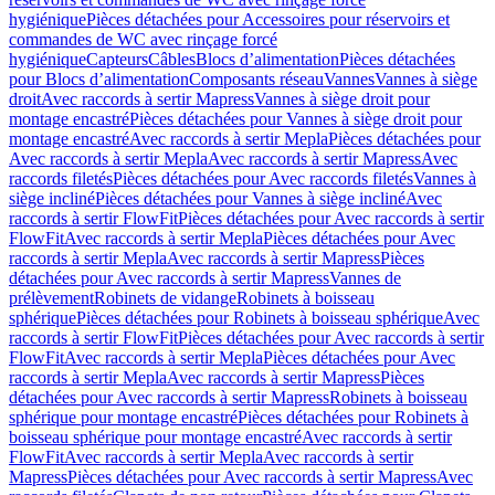
hygiénique
Pièces détachées pour Accessoires pour réservoirs et
commandes de WC avec rinçage forcé
hygiénique
Capteurs
Câbles
Blocs d’alimentation
Pièces détachées
pour Blocs d’alimentation
Composants réseau
Vannes
Vannes à siège
droit
Avec raccords à sertir Mapress
Vannes à siège droit pour
montage encastré
Pièces détachées pour Vannes à siège droit pour
montage encastré
Avec raccords à sertir Mepla
Pièces détachées pour
Avec raccords à sertir Mepla
Avec raccords à sertir Mapress
Avec
raccords filetés
Pièces détachées pour Avec raccords filetés
Vannes à
siège incliné
Pièces détachées pour Vannes à siège incliné
Avec
raccords à sertir FlowFit
Pièces détachées pour Avec raccords à sertir
FlowFit
Avec raccords à sertir Mepla
Pièces détachées pour Avec
raccords à sertir Mepla
Avec raccords à sertir Mapress
Pièces
détachées pour Avec raccords à sertir Mapress
Vannes de
prélèvement
Robinets de vidange
Robinets à boisseau
sphérique
Pièces détachées pour Robinets à boisseau sphérique
Avec
raccords à sertir FlowFit
Pièces détachées pour Avec raccords à sertir
FlowFit
Avec raccords à sertir Mepla
Pièces détachées pour Avec
raccords à sertir Mepla
Avec raccords à sertir Mapress
Pièces
détachées pour Avec raccords à sertir Mapress
Robinets à boisseau
sphérique pour montage encastré
Pièces détachées pour Robinets à
boisseau sphérique pour montage encastré
Avec raccords à sertir
FlowFit
Avec raccords à sertir Mepla
Avec raccords à sertir
Mapress
Pièces détachées pour Avec raccords à sertir Mapress
Avec