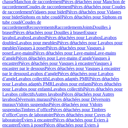
chasse
Manchon de raccordement
Pièces détachées pour Manchon de
raccordement
Coudes de raccordement
Pièces détachées pour Coudes
de raccordement
Vidages pour bidet
Pièces détachées pour Vidages
pour bidet
Siphons en tube coudé
Pièces détachées pour Siphons en
tube coudé
Coudes de
raccordement
Recouvrements
Raccordements
Joints
Douilles à
braser
Pièces détachées pour Douilles à braser
Espace
lavabo
Lavabos
Lavabos
Pièces détachées pour Lavabos
Lavabos
doubles
Lavabos pour meubles
Pièces détachées pour Lavabos pour
meubles
Vasques à poser
Pièces détachées pour Vasques à
poser
Lave-mains
Pièces détachées pour Lave-mains
Lave-mains
d’angle
Pièces détachées pour Lave-mains d’angle
Vasques à
encastrer
Pièces détachées pour Vasques à encastrer
Vasques à
encastrer par le dessous
Pièces détachées pour Vasques à encastrer
par le dessous
Lavabos d’angle
Pièces détachées pour Lavabos
d’angle
Lavabos collectifs
Lavabos adaptés PMR
Pièces détachées
pour Lavabos adaptés PMR
Lavabos pour enfants
Pièces détachées
pour Lavabos pour enfants
Lavabos collectifs
Pièces détachées pour
Lavabos collectifs
Autres lavabos
Pièces détachées pour Autres
lavabos
Déversoirs muraux
Pièces détachées pour Déversoirs
muraux
Vidoirs suspendus
Pièces détachées pour Vidoirs
suspendus
Timbres dʼoffice
Pièces détachées pour Timbres
dʼoffice
Cuves de laboratoire
Pièces détachées pour Cuves de
laboratoire
Éviers à encastrer
Pièces détachées pour Éviers à
encastrer
Éviers à poser
Pièces détachées pour Éviers à