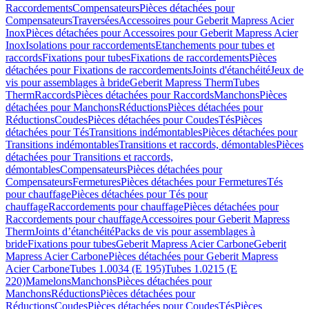
Raccordements
Compensateurs
Pièces détachées pour
Compensateurs
Traversées
Accessoires pour Geberit Mapress Acier
Inox
Pièces détachées pour Accessoires pour Geberit Mapress Acier
Inox
Isolations pour raccordements
Etanchements pour tubes et
raccords
Fixations pour tubes
Fixations de raccordements
Pièces
détachées pour Fixations de raccordements
Joints d'étanchéité
Jeux de
vis pour assemblages à bride
Geberit Mapress Therm
Tubes
Therm
Raccords
Pièces détachées pour Raccords
Manchons
Pièces
détachées pour Manchons
Réductions
Pièces détachées pour
Réductions
Coudes
Pièces détachées pour Coudes
Tés
Pièces
détachées pour Tés
Transitions indémontables
Pièces détachées pour
Transitions indémontables
Transitions et raccords, démontables
Pièces
détachées pour Transitions et raccords,
démontables
Compensateurs
Pièces détachées pour
Compensateurs
Fermetures
Pièces détachées pour Fermetures
Tés
pour chauffage
Pièces détachées pour Tés pour
chauffage
Raccordements pour chauffage
Pièces détachées pour
Raccordements pour chauffage
Accessoires pour Geberit Mapress
Therm
Joints d’étanchéité
Packs de vis pour assemblages à
bride
Fixations pour tubes
Geberit Mapress Acier Carbone
Geberit
Mapress Acier Carbone
Pièces détachées pour Geberit Mapress
Acier Carbone
Tubes 1.0034 (E 195)
Tubes 1.0215 (E
220)
Mamelons
Manchons
Pièces détachées pour
Manchons
Réductions
Pièces détachées pour
Réductions
Coudes
Pièces détachées pour Coudes
Tés
Pièces