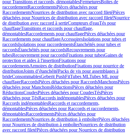
pour Transitions et raccords, démontables
Fermetures
Boîtes de
raccordement
Raccordements
Pièces détachées pour
Raccordements
Nourrices de distribution avec raccord fileté
Pièces
détachées pour Nourrices de distribution avec raccord fileté
Nourrice
de distribution avec raccord à sertir
Compteurs d'eau
Tés pour
chauffage
Transitions et raccords pour chauffage,
démontables
Raccordements pour chauffage
Pièces détachées pour
Raccordements pour chauffage
Accessoires
Isolations pour tubes et
raccords
Isolations pour raccordements
Étanchéités pour tubes et
raccords
Étanchéités pour raccords
Recouvrements pour
tubes
Recouvrement pour raccords
Fixations pour tubes
Gaines de
protection et aides à l'insertion
Fixations pour
raccordements
Armoires de distribution
Fixations pour nourrice de
distribution
Joints d’étanchéité
Packs de vis pour assemblages à
bride
Consommables
Geberit PushFit
Tubes ML
Tubes ML pour
chauffage
Raccords
Pièces détachées pour Raccords
Manchons
Pièces
détachées pour Manchons
Réductions
Pièces détachées pour
Réductions
Coudes
Pièces détachées pour Coudes
Tés
Pièces
détachées pour Tés
Raccords indémontables
Pièces détachées pour
Raccords indémontables
Raccords et raccordements,
démontables
Pièces détachées pour Raccords et raccordements,
démontables
Raccordements
Pièces détachées pour
Raccordements
Nourrices de distribution à emboîter
Pièces détachées
pour Nourrices de distribution à emboîter
Nourrices de distribution
avec raccord fileté
Pièces détachées pour Nourrices de distribution