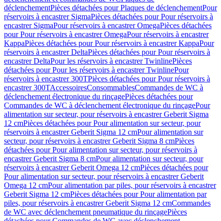
déclenchement
Pièces détachées pour Plaques de déclenchement
Pour
réservoirs à encastrer Sigma
Pièces détachées pour Pour réservoirs à
encastrer Sigma
Pour réservoirs à encastrer Omega
Pièces détachées
pour Pour réservoirs à encastrer Omega
Pour réservoirs à encastrer
Kappa
Pièces détachées pour Pour réservoirs à encastrer Kappa
Pour
réservoirs à encastrer Delta
Pièces détachées pour Pour réservoirs à
encastrer Delta
Pour les réservoirs à encastrer Twinline
Pièces
détachées pour Pour les réservoirs à encastrer Twinline
Pour
réservoirs à encastrer 300T
Pièces détachées pour Pour réservoirs à
encastrer 300T
Accessoires
Consommables
Commandes de WC à
déclenchement électronique du rinçage
Pièces détachées pour
Commandes de WC à déclenchement électronique du rinçage
Pour
alimentation sur secteur, pour réservoirs à encastrer Geberit Sigma
12 cm
Pièces détachées pour Pour alimentation sur secteur, pour
réservoirs à encastrer Geberit Sigma 12 cm
Pour alimentation sur
secteur, pour réservoirs à encastrer Geberit Sigma 8 cm
Pièces
détachées pour Pour alimentation sur secteur, pour réservoirs à
encastrer Geberit Sigma 8 cm
Pour alimentation sur secteur, pour
réservoirs à encastrer Geberit Omega 12 cm
Pièces détachées pour
Pour alimentation sur secteur, pour réservoirs à encastrer Geberit
Omega 12 cm
Pour alimentation par piles, pour réservoirs à encastrer
Geberit Sigma 12 cm
Pièces détachées pour Pour alimentation par
piles, pour réservoirs à encastrer Geberit Sigma 12 cm
Commandes
de WC avec déclenchement pneumatique du rinçage
Pièces
détachées pour Commandes de WC avec déclenchement