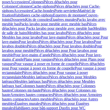
poser
Accessoires
Colonnes
Pièces détachées pour
Colonnes
Colonnes
Cache-siphons
Pièces détachées pour Cache-
siphons
Accessoires
Cache-bondes
Porte-serviettes
Matériel de
fixation
Habillages cache-siphons
Equerres de montage
Couvre-
joints
Dosserets
Kits de consoles
Étagères murales
Packs lavabo avec
meuble bas
Packs lavabo pour meuble avec meuble bas
Pièces
détachées pour Packs lavabo pour meuble avec meuble bas
Meubles
de salle de bains
Meubles bas pour lavabo
Pièces détachées pour
Meubles bas pour lavabo
Pour lave-mains
Pièces détachées pour Pour
lave-mains
Pour lavabos
Pièces détachées pour Pour lavabos
Pour
lavabos doubles
Pièces détachées pour Pour lavabos doubles
Pour
lavabos pour meuble
Pièces détachées pour Pour lavabos pour
meuble
Pour lave-mains d’angle
Pièces détachées pour Pour lave-
mains d’angle
Plans pour vasques
Pièces détachées pour Plans pour
vasques
Pour vasque à poser en forme de coupelle
Pièces détachées
pour Pour vasque à poser en forme de coupelle
Pour vasque à poser
rectangulaire
Pièces détachées pour Pour vasque à poser
rectangulaire
Meubles latéraux
Pièces détachées pour Meubles
latéraux
Meubles latéraux bas
Pièces détachées pour Meubles
latéraux bas
Colonnes hautes
Pièces détachées pour Colonnes
hautes
Colonnes mi-haute
Pièces détachées pour Colonnes mi-
haute
Armoires hautes compactes
Pièces détachées pour Armoires
hautes compactes
Autres meubles
Pièces détachées pour Autres
meubles
Étagères murales
Pièces détachées pour Étagères
murales
Habillages pour bâti-support Duofix pour WC