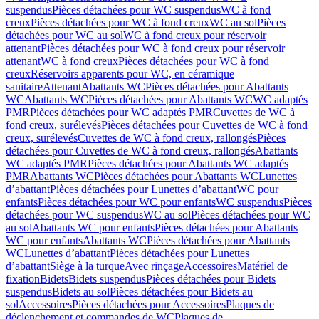
suspendus
Pièces détachées pour WC suspendus
WC à fond
creux
Pièces détachées pour WC à fond creux
WC au sol
Pièces
détachées pour WC au sol
WC à fond creux pour réservoir
attenant
Pièces détachées pour WC à fond creux pour réservoir
attenant
WC à fond creux
Pièces détachées pour WC à fond
creux
Réservoirs apparents pour WC, en céramique
sanitaire
Attenant
Abattants WC
Pièces détachées pour Abattants
WC
Abattants WC
Pièces détachées pour Abattants WC
WC adaptés
PMR
Pièces détachées pour WC adaptés PMR
Cuvettes de WC à
fond creux, surélevés
Pièces détachées pour Cuvettes de WC à fond
creux, surélevés
Cuvettes de WC à fond creux, rallongés
Pièces
détachées pour Cuvettes de WC à fond creux, rallongés
Abattants
WC adaptés PMR
Pièces détachées pour Abattants WC adaptés
PMR
Abattants WC
Pièces détachées pour Abattants WC
Lunettes
d’abattant
Pièces détachées pour Lunettes d’abattant
WC pour
enfants
Pièces détachées pour WC pour enfants
WC suspendus
Pièces
détachées pour WC suspendus
WC au sol
Pièces détachées pour WC
au sol
Abattants WC pour enfants
Pièces détachées pour Abattants
WC pour enfants
Abattants WC
Pièces détachées pour Abattants
WC
Lunettes d’abattant
Pièces détachées pour Lunettes
d’abattant
Siège à la turque
Avec rinçage
Accessoires
Matériel de
fixation
Bidets
Bidets suspendus
Pièces détachées pour Bidets
suspendus
Bidets au sol
Pièces détachées pour Bidets au
sol
Accessoires
Pièces détachées pour Accessoires
Plaques de
déclenchement et commandes de WC
Plaques de