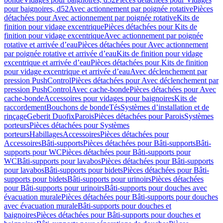
pour baignoires, d52
Avec actionnement par poignée rotative
Pièces
détachées pour Avec actionnement par poignée rotative
Kits de
finition pour vidage excentrique
Pièces détachées pour Kits de
finition pour vidage excentrique
Avec actionnement par poignée
rotative et arrivée d’eau
Pièces détachées pour Avec actionnement
par poignée rotative et arrivée d’eau
Kits de finition pour vidage
excentrique et arrivée d’eau
Pièces détachées pour Kits de finition
pour vidage excentrique et arrivée d’eau
Avec déclenchement par
pression PushControl
Pièces détachées pour Avec déclenchement par
pression PushControl
Avec cache-bonde
Pièces détachées pour Avec
cache-bonde
Accessoires pour vidages pour baignoires
Kits de
raccordement
Bouchons de bonde
Tés
Systèmes d’installation et de
rinçage
Geberit Duofix
Parois
Pièces détachées pour Parois
Systèmes
porteurs
Pièces détachées pour Systèmes
porteurs
Habillages
Accessoires
Pièces détachées pour
Accessoires
Bâti-supports
Pièces détachées pour Bâti-supports
Bâti-
supports pour WC
Pièces détachées pour Bâti-supports pour
WC
Bâti-supports pour lavabos
Pièces détachées pour Bâti-supports
pour lavabos
Bâti-supports pour bidets
Pièces détachées pour Bâti-
supports pour bidets
Bâti-supports pour urinoirs
Pièces détachées
pour Bâti-supports pour urinoirs
Bâti-supports pour douches avec
évacuation murale
Pièces détachées pour Bâti-supports pour douches
avec évacuation murale
Bâti-supports pour douches et
baignoires
Pièces détachées pour Bâti-supports pour douches et