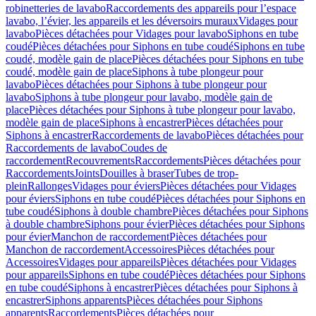
robinetteries de lavabo
Raccordements des appareils pour l’espace
lavabo, l’évier, les appareils et les déversoirs muraux
Vidages pour
lavabo
Pièces détachées pour Vidages pour lavabo
Siphons en tube
coudé
Pièces détachées pour Siphons en tube coudé
Siphons en tube
coudé, modèle gain de place
Pièces détachées pour Siphons en tube
coudé, modèle gain de place
Siphons à tube plongeur pour
lavabo
Pièces détachées pour Siphons à tube plongeur pour
lavabo
Siphons à tube plongeur pour lavabo, modèle gain de
place
Pièces détachées pour Siphons à tube plongeur pour lavabo,
modèle gain de place
Siphons à encastrer
Pièces détachées pour
Siphons à encastrer
Raccordements de lavabo
Pièces détachées pour
Raccordements de lavabo
Coudes de
raccordement
Recouvrements
Raccordements
Pièces détachées pour
Raccordements
Joints
Douilles à braser
Tubes de trop-
plein
Rallonges
Vidages pour éviers
Pièces détachées pour Vidages
pour éviers
Siphons en tube coudé
Pièces détachées pour Siphons en
tube coudé
Siphons à double chambre
Pièces détachées pour Siphons
à double chambre
Siphons pour évier
Pièces détachées pour Siphons
pour évier
Manchon de raccordement
Pièces détachées pour
Manchon de raccordement
Accessoires
Pièces détachées pour
Accessoires
Vidages pour appareils
Pièces détachées pour Vidages
pour appareils
Siphons en tube coudé
Pièces détachées pour Siphons
en tube coudé
Siphons à encastrer
Pièces détachées pour Siphons à
encastrer
Siphons apparents
Pièces détachées pour Siphons
apparents
Raccordements
Pièces détachées pour