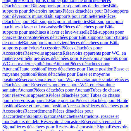
baignoires
Bâti-supports pour séparations de douches
Pièces
détachées pour Bâti-supports pour séparations de douches
Bâti-
supports pour déversoirs muraux
Pièces détachées pour Bâti-supports
pour déversoirs muraux
Bâti-supports pour robinetteries
Pièces
détachées pour Bâti-supports pour robinetteries
Bâti-supports pour
machines à laver et lave-vaisselle
Pièces détachées pour Bâti-
supports pour machines à laver et lave-vaisselle
Bâti-supports pour
charges de console
Pièces détachées pour Bâti-supports pour charges
de console
Bâti-supports pour éviers
Pièces détachées pour Bâti-
supports pour éviers
Accessoires
Pièces détachées pour
Accessoires
Réservoirs apparents
Réservoirs apparents pour WC, en
matière synthétique
Pièces détachées pour Réservoirs apparents pour
WC, en matière synthétique
Attenant
Pièces détachées pour
Attenant
Haute position
Pièces détachées pour Haute position
Basse et
moyenne position
Pièces détachées pour Basse et moyenne
position
Réservoirs apparents pour WC, en céramique sanitaire
Pièces
détachées pour Réservoirs apparents pour WC, en céramique
sanitaire
Attenant
Pièces détachées pour Attenant
Tubes de chasse
pour réservoirs apparents
Pièces détachées pour Tubes de chasse
pour réservoirs apparents
Haute position
Pièces détachées pour Haute
position
Basse et moyenne position
Accessoires
Pièces détachées pour
Accessoires
Raccordements
Pièces détachées pour
Raccordements
Joints
Fixations
Manchettes
Mamelons, rosaces et
modérateurs de débit
Réservoirs à encastrer
Réservoirs à encastrer
Sigma
Pièces détachées pour Réservoirs à encastrer Sigma
Réservoirs