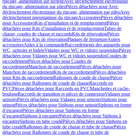
rinçage, alimentation sur secteur
Avec déclenchement électronique
du rinçage, alimentation par piles
Pièces détachées pour Avec
déclenchement électronique du rinçage, alimentation par piles
Avec
déclenchement pneumatique du rinçage
Accessoires
Pièces détachées
pour Accessoires
Kits d’installation et de remplacement
Pièces
détachées pour Kits d’installation et de remplacement
Tubes de
chasse, coudes de chasse et raccords
Kits de rénovation
Pièces
détachées pour Kits de rénovation
Plaques de fermeture
Autres
accessoires
Aides à la commande
Raccordements des appareils pour
WC, urinoirs et bidets
Vidages pour WC et vidoirs suspendus
Pièces
détachées pour Vidages pour WC et vidoirs suspendus
Coudes de
raccordement
Pièces détachées pour Coudes de
raccordement
Manchon de raccordement
Pièces détachées pour
Manchon de raccordement
Kits de raccordement
Pièces détachées
pour Kits de raccordement
Rallonges de coude de chasse
Pièces
détachées pour Rallonges de coude de chasse
Raccords en
PVC
Pièces détachées pour Raccords en PVC
Manchettes et cache-
boulons
Raccords de transition et pièces de connexion
Vidages pour
urinoirs
Pièces détachées pour Vidages pour urinoirs
Siphons pour
urinoir
Pièces détachées pour Siphons pour urinoir
Siphons en forme
d’escargot
Pièces détachées pour Siphons en forme
d’escargot
Siphons à encastrer
Pièces détachées pour Siphons à
encastrer
Siphons en tube coudé
Pièces détachées pour Siphons en
tube coudé
Rallonges de coude de chasse et tube de chasse
Pièces
détachées pour Rallonges de coude de chasse et tube de