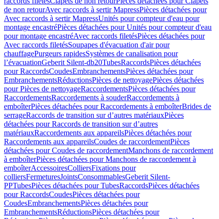
raccords filetés
Clapets de non retour
Pièces détachées pour Clapets
de non retour
Avec raccords à sertir Mapress
Pièces détachées pour
Avec raccords à sertir Mapress
Unités pour compteur d'eau pour
montage encastré
Pièces détachées pour Unités pour compteur d'eau
pour montage encastré
Avec raccords filetés
Pièces détachées pour
Avec raccords filetés
Soupapes d'évacuation d'air pour
chauffage
Purgeurs rapides
Systèmes de canalisation pour
l’évacuation
Geberit Silent-db20
Tubes
Raccords
Pièces détachées
pour Raccords
Coudes
Embranchements
Pièces détachées pour
Embranchements
Réductions
Pièces de nettoyage
Pièces détachées
pour Pièces de nettoyage
Raccordements
Pièces détachées pour
Raccordements
Raccordements à souder
Raccordements à
emboîter
Pièces détachées pour Raccordements à emboîter
Brides de
serrage
Raccords de transition sur d’autres matériaux
Pièces
détachées pour Raccords de transition sur d’autres
matériaux
Raccordements aux appareils
Pièces détachées pour
Raccordements aux appareils
Coudes de raccordement
Pièces
détachées pour Coudes de raccordement
Manchons de raccordement
à emboîter
Pièces détachées pour Manchons de raccordement à
emboîter
Accessoires
Colliers
Fixations pour
colliers
Fermetures
Joints
Consommables
Geberit Silent-
PP
Tubes
Pièces détachées pour Tubes
Raccords
Pièces détachées
pour Raccords
Coudes
Pièces détachées pour
Coudes
Embranchements
Pièces détachées pour
Embranchements
Réductions
Pièces détachées pour