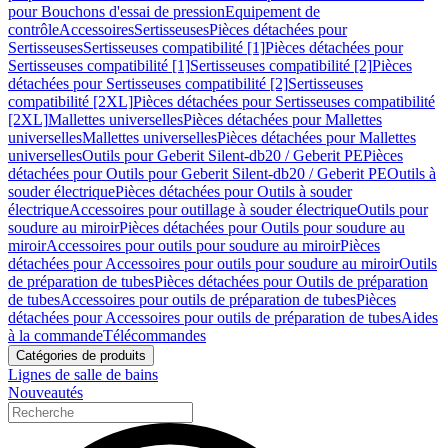
pour Bouchons d'essai de pression
Equipement de
contrôle
Accessoires
Sertisseuses
Pièces détachées pour
Sertisseuses
Sertisseuses compatibilité [1]
Pièces détachées pour
Sertisseuses compatibilité [1]
Sertisseuses compatibilité [2]
Pièces
détachées pour Sertisseuses compatibilité [2]
Sertisseuses
compatibilité [2XL]
Pièces détachées pour Sertisseuses compatibilité
[2XL]
Mallettes universelles
Pièces détachées pour Mallettes
universelles
Mallettes universelles
Pièces détachées pour Mallettes
universelles
Outils pour Geberit Silent-db20 / Geberit PE
Pièces
détachées pour Outils pour Geberit Silent-db20 / Geberit PE
Outils à
souder électrique
Pièces détachées pour Outils à souder
électrique
Accessoires pour outillage à souder électrique
Outils pour
soudure au miroir
Pièces détachées pour Outils pour soudure au
miroir
Accessoires pour outils pour soudure au miroir
Pièces
détachées pour Accessoires pour outils pour soudure au miroir
Outils
de préparation de tubes
Pièces détachées pour Outils de préparation
de tubes
Accessoires pour outils de préparation de tubes
Pièces
détachées pour Accessoires pour outils de préparation de tubes
Aides
à la commande
Télécommandes
Catégories de produits
Lignes de salle de bains
Nouveautés