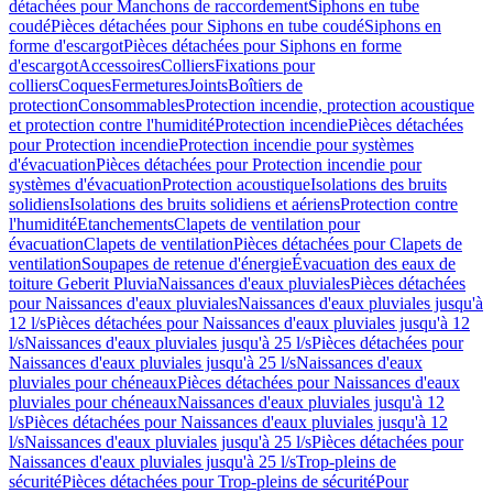
détachées pour Manchons de raccordement
Siphons en tube
coudé
Pièces détachées pour Siphons en tube coudé
Siphons en
forme d'escargot
Pièces détachées pour Siphons en forme
d'escargot
Accessoires
Colliers
Fixations pour
colliers
Coques
Fermetures
Joints
Boîtiers de
protection
Consommables
Protection incendie, protection acoustique
et protection contre l'humidité
Protection incendie
Pièces détachées
pour Protection incendie
Protection incendie pour systèmes
d'évacuation
Pièces détachées pour Protection incendie pour
systèmes d'évacuation
Protection acoustique
Isolations des bruits
solidiens
Isolations des bruits solidiens et aériens
Protection contre
l'humidité
Etanchements
Clapets de ventilation pour
évacuation
Clapets de ventilation
Pièces détachées pour Clapets de
ventilation
Soupapes de retenue d'énergie
Évacuation des eaux de
toiture Geberit Pluvia
Naissances d'eaux pluviales
Pièces détachées
pour Naissances d'eaux pluviales
Naissances d'eaux pluviales jusqu'à
12 l/s
Pièces détachées pour Naissances d'eaux pluviales jusqu'à 12
l/s
Naissances d'eaux pluviales jusqu'à 25 l/s
Pièces détachées pour
Naissances d'eaux pluviales jusqu'à 25 l/s
Naissances d'eaux
pluviales pour chéneaux
Pièces détachées pour Naissances d'eaux
pluviales pour chéneaux
Naissances d'eaux pluviales jusqu'à 12
l/s
Pièces détachées pour Naissances d'eaux pluviales jusqu'à 12
l/s
Naissances d'eaux pluviales jusqu'à 25 l/s
Pièces détachées pour
Naissances d'eaux pluviales jusqu'à 25 l/s
Trop-pleins de
sécurité
Pièces détachées pour Trop-pleins de sécurité
Pour