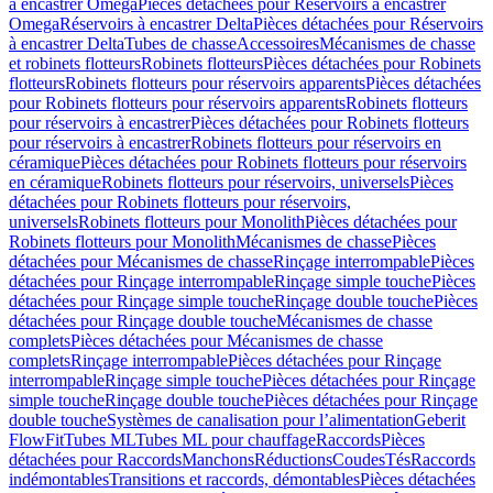
à encastrer Omega
Pièces détachées pour Réservoirs à encastrer
Omega
Réservoirs à encastrer Delta
Pièces détachées pour Réservoirs
à encastrer Delta
Tubes de chasse
Accessoires
Mécanismes de chasse
et robinets flotteurs
Robinets flotteurs
Pièces détachées pour Robinets
flotteurs
Robinets flotteurs pour réservoirs apparents
Pièces détachées
pour Robinets flotteurs pour réservoirs apparents
Robinets flotteurs
pour réservoirs à encastrer
Pièces détachées pour Robinets flotteurs
pour réservoirs à encastrer
Robinets flotteurs pour réservoirs en
céramique
Pièces détachées pour Robinets flotteurs pour réservoirs
en céramique
Robinets flotteurs pour réservoirs, universels
Pièces
détachées pour Robinets flotteurs pour réservoirs,
universels
Robinets flotteurs pour Monolith
Pièces détachées pour
Robinets flotteurs pour Monolith
Mécanismes de chasse
Pièces
détachées pour Mécanismes de chasse
Rinçage interrompable
Pièces
détachées pour Rinçage interrompable
Rinçage simple touche
Pièces
détachées pour Rinçage simple touche
Rinçage double touche
Pièces
détachées pour Rinçage double touche
Mécanismes de chasse
complets
Pièces détachées pour Mécanismes de chasse
complets
Rinçage interrompable
Pièces détachées pour Rinçage
interrompable
Rinçage simple touche
Pièces détachées pour Rinçage
simple touche
Rinçage double touche
Pièces détachées pour Rinçage
double touche
Systèmes de canalisation pour l’alimentation
Geberit
FlowFit
Tubes ML
Tubes ML pour chauffage
Raccords
Pièces
détachées pour Raccords
Manchons
Réductions
Coudes
Tés
Raccords
indémontables
Transitions et raccords, démontables
Pièces détachées