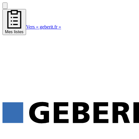
Vers « geberit.fr »
Mes listes