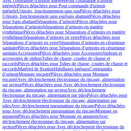
Avec commande d'urinoir intégrée
Pour commande d'urinoir
intégrée
Pièces détachées pour Pour commande d'urinoir
intégrée
Urinoirs, fonctionnement sans eau
Pièces détachées pour
Urinoirs, fonctionnement sans eau
Sans abattant
Pièces détachées
pour Sans abattant
Séparations d’urinoirs
Pièces détachées pour
Séparations d’urinoirs
Séparations d’urinoirs en matière
synthétique
Pièces détachées pour Séparations d’urinoirs en matière
synthétique
Séparations d’urinoirs en verre
Pièces détachées pour
Séparations d’urinoirs en verre
Séparations d’urinoirs en céramique
sanitaire
Pièces détachées pour Séparations d’urinoirs en céramique
sanitaire
Accessoires
Pièces détachées pour Accessoires
Siphons et
accessoires de siphon
Tubes de chasse, coudes de chasse et
raccords
Pièces détachées pour Tubes de chasse, coudes de chasse et
raccords
Matériel de fixation
Habillages latéraux
Commandes
dʼurinoir
Montage encastré
Pièces détachées pour Montage
encastré
Avec déclenchement électronique du rinçage, alimentation
sur secteur
Pièces détachées pour Avec déclenchement électronique
du rinçage, alimentation sur secteur
Avec déclenchement
électronique du rinçage, alimentation par piles
Pièces détachées pour
Avec déclenchement électronique du rinçage, alimentation par
piles
Avec déclenchement pneumatique du rinçage
Pièces détachées
pour Avec déclenchement pneumatique du rinçage
Montage en
apparent
Pièces détachées pour Montage en apparent
Avec
déclenchement électronique du rinçage, alimentation sur
secteur
Pièces détachées pour Avec déclenchement électronique du