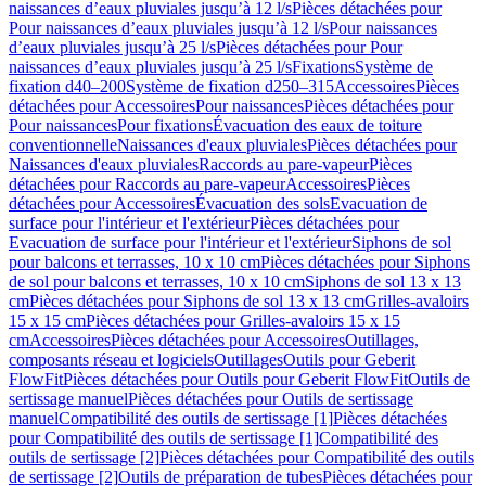
naissances d’eaux pluviales jusqu’à 12 l/s
Pièces détachées pour
Pour naissances d’eaux pluviales jusqu’à 12 l/s
Pour naissances
d’eaux pluviales jusqu’à 25 l/s
Pièces détachées pour Pour
naissances d’eaux pluviales jusqu’à 25 l/s
Fixations
Système de
fixation d40–200
Système de fixation d250–315
Accessoires
Pièces
détachées pour Accessoires
Pour naissances
Pièces détachées pour
Pour naissances
Pour fixations
Évacuation des eaux de toiture
conventionnelle
Naissances d'eaux pluviales
Pièces détachées pour
Naissances d'eaux pluviales
Raccords au pare-vapeur
Pièces
détachées pour Raccords au pare-vapeur
Accessoires
Pièces
détachées pour Accessoires
Évacuation des sols
Evacuation de
surface pour l'intérieur et l'extérieur
Pièces détachées pour
Evacuation de surface pour l'intérieur et l'extérieur
Siphons de sol
pour balcons et terrasses, 10 x 10 cm
Pièces détachées pour Siphons
de sol pour balcons et terrasses, 10 x 10 cm
Siphons de sol 13 x 13
cm
Pièces détachées pour Siphons de sol 13 x 13 cm
Grilles-avaloirs
15 x 15 cm
Pièces détachées pour Grilles-avaloirs 15 x 15
cm
Accessoires
Pièces détachées pour Accessoires
Outillages,
composants réseau et logiciels
Outillages
Outils pour Geberit
FlowFit
Pièces détachées pour Outils pour Geberit FlowFit
Outils de
sertissage manuel
Pièces détachées pour Outils de sertissage
manuel
Compatibilité des outils de sertissage [1]
Pièces détachées
pour Compatibilité des outils de sertissage [1]
Compatibilité des
outils de sertissage [2]
Pièces détachées pour Compatibilité des outils
de sertissage [2]
Outils de préparation de tubes
Pièces détachées pour