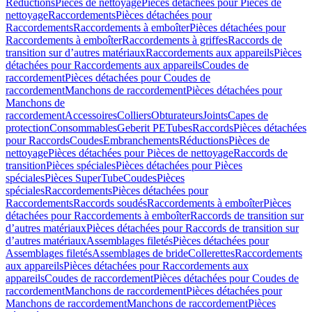
Réductions
Pièces de nettoyage
Pièces détachées pour Pièces de
nettoyage
Raccordements
Pièces détachées pour
Raccordements
Raccordements à emboîter
Pièces détachées pour
Raccordements à emboîter
Raccordements à griffes
Raccords de
transition sur d’autres matériaux
Raccordements aux appareils
Pièces
détachées pour Raccordements aux appareils
Coudes de
raccordement
Pièces détachées pour Coudes de
raccordement
Manchons de raccordement
Pièces détachées pour
Manchons de
raccordement
Accessoires
Colliers
Obturateurs
Joints
Capes de
protection
Consommables
Geberit PE
Tubes
Raccords
Pièces détachées
pour Raccords
Coudes
Embranchements
Réductions
Pièces de
nettoyage
Pièces détachées pour Pièces de nettoyage
Raccords de
transition
Pièces spéciales
Pièces détachées pour Pièces
spéciales
Pièces SuperTube
Coudes
Pièces
spéciales
Raccordements
Pièces détachées pour
Raccordements
Raccords soudés
Raccordements à emboîter
Pièces
détachées pour Raccordements à emboîter
Raccords de transition sur
d’autres matériaux
Pièces détachées pour Raccords de transition sur
d’autres matériaux
Assemblages filetés
Pièces détachées pour
Assemblages filetés
Assemblages de bride
Collerettes
Raccordements
aux appareils
Pièces détachées pour Raccordements aux
appareils
Coudes de raccordement
Pièces détachées pour Coudes de
raccordement
Manchons de raccordement
Pièces détachées pour
Manchons de raccordement
Manchons de raccordement
Pièces