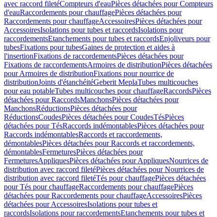
avec raccord fileté
Compteurs d'eau
Pièces détachées pour Compteurs
d'eau
Raccordements pour chauffage
Pièces détachées pour
Raccordements pour chauffage
Accessoires
Pièces détachées pour
Accessoires
Isolations pour tubes et raccords
Isolations pour
raccordements
Etanchements pour tubes et raccords
Enjoliveurs pour
tubes
Fixations pour tubes
Gaines de protection et aides à
l'insertion
Fixations de raccordements
Pièces détachées pour
Fixations de raccordements
Armoires de distribution
Pièces détachées
pour Armoires de distribution
Fixations pour nourrice de
distribution
Joints d'étanchéité
Geberit Mepla
Tubes multicouches
pour eau potable
Tubes multicouches pour chauffage
Raccords
Pièces
détachées pour Raccords
Manchons
Pièces détachées pour
Manchons
Réductions
Pièces détachées pour
Réductions
Coudes
Pièces détachées pour Coudes
Tés
Pièces
détachées pour Tés
Raccords indémontables
Pièces détachées pour
Raccords indémontables
Raccords et raccordements,
démontables
Pièces détachées pour Raccords et raccordements,
démontables
Fermetures
Pièces détachées pour
Fermetures
Appliques
Pièces détachées pour Appliques
Nourrices de
distribution avec raccord fileté
Pièces détachées pour Nourrices de
distribution avec raccord fileté
Tés pour chauffage
Pièces détachées
pour Tés pour chauffage
Raccordements pour chauffage
Pièces
détachées pour Raccordements pour chauffage
Accessoires
Pièces
détachées pour Accessoires
Isolations pour tubes et
raccords
Isolations pour raccordements
Etanchements pour tubes et