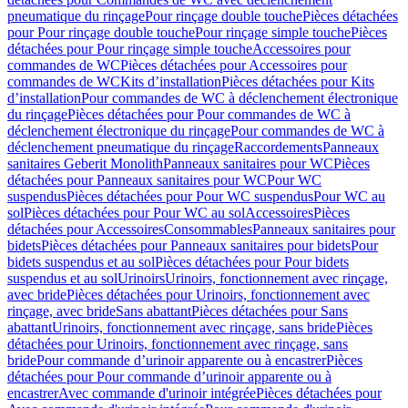
pneumatique du rinçage
Pour rinçage double touche
Pièces détachées
pour Pour rinçage double touche
Pour rinçage simple touche
Pièces
détachées pour Pour rinçage simple touche
Accessoires pour
commandes de WC
Pièces détachées pour Accessoires pour
commandes de WC
Kits d’installation
Pièces détachées pour Kits
d’installation
Pour commandes de WC à déclenchement électronique
du rinçage
Pièces détachées pour Pour commandes de WC à
déclenchement électronique du rinçage
Pour commandes de WC à
déclenchement pneumatique du rinçage
Raccordements
Panneaux
sanitaires Geberit Monolith
Panneaux sanitaires pour WC
Pièces
détachées pour Panneaux sanitaires pour WC
Pour WC
suspendus
Pièces détachées pour Pour WC suspendus
Pour WC au
sol
Pièces détachées pour Pour WC au sol
Accessoires
Pièces
détachées pour Accessoires
Consommables
Panneaux sanitaires pour
bidets
Pièces détachées pour Panneaux sanitaires pour bidets
Pour
bidets suspendus et au sol
Pièces détachées pour Pour bidets
suspendus et au sol
Urinoirs
Urinoirs, fonctionnement avec rinçage,
avec bride
Pièces détachées pour Urinoirs, fonctionnement avec
rinçage, avec bride
Sans abattant
Pièces détachées pour Sans
abattant
Urinoirs, fonctionnement avec rinçage, sans bride
Pièces
détachées pour Urinoirs, fonctionnement avec rinçage, sans
bride
Pour commande d’urinoir apparente ou à encastrer
Pièces
détachées pour Pour commande d’urinoir apparente ou à
encastrer
Avec commande d'urinoir intégrée
Pièces détachées pour