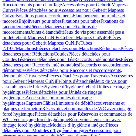
Raccordements pour chauffage
Accessoires pour Geberit Mapress
Cuivre
Pièces détachées pour Accessoires pour Geberit Mapress
Cuivre
Isolations pour raccordements
Etanchements pour tubes et
raccords
Enjoliveurs pour tubes
Fixations pour tubes
Fixations de
raccordements
Pièces détachées pour Fixations de
raccordements
Joints d'étanchéité
Jeux de vis pour assemblages à
bride
Geberit Mapress CuNiFe
Geberit Mapress CuNiFe
Pièces
détachées pour Geberit Mapress CuNiFe
Tubes
2.1972
Manchons
Pièces détachées pour Manchons
Réductions
Pièces
détachées pour Réductions
Coudes
Pièces détachées pour
Coudes
Tés
Pièces détachées pour Tés
Raccords indémontables
Pièces
détachées pour Raccords indémontables
Raccords et raccordements,
démontables
Pièces détachées pour Raccords et raccordements,
démontables
Traversées
Pièces détachées pour Traversées
Accessoires
pour Geberit Mapress CuNiFe
Joints d'étanchéité
Jeux de vis pour
assemblages de brides
Système d’hygiène Geberit
Unités de rinçage
hygiéniques
Pièces détachées pour Unités de rinçage
hygiéniques
Accessoires pour unités de rinçage
hygiéniques
Capteurs
Câbles
Limiteurs de débit
Recouvrements et
plaques de fermeture
Réservoirs et commandes de WC avec rinçage
forcé hygiénique
Pièces détachées pour Réservoirs et commandes de
WC avec rinçage forcé hygiénique
Réservoirs à encastrer avec
rinçage forcé hygiénique
Modules d’hygiène à intégrer
Pièces
détachées pour Modules d’hygiène à intégrer
Accessoires pour
réservoirs et commandes de WC avec rinçage forcé