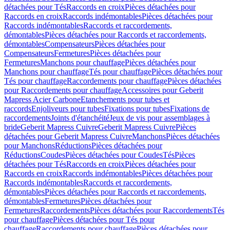
détachées pour Tés
Raccords en croix
Pièces détachées pour
Raccords en croix
Raccords indémontables
Pièces détachées pour
Raccords indémontables
Raccords et raccordements,
démontables
Pièces détachées pour Raccords et raccordements,
démontables
Compensateurs
Pièces détachées pour
Compensateurs
Fermetures
Pièces détachées pour
Fermetures
Manchons pour chauffage
Pièces détachées pour
Manchons pour chauffage
Tés pour chauffage
Pièces détachées pour
Tés pour chauffage
Raccordements pour chauffage
Pièces détachées
pour Raccordements pour chauffage
Accessoires pour Geberit
Mapress Acier Carbone
Etanchements pour tubes et
raccords
Enjoliveurs pour tubes
Fixations pour tubes
Fixations de
raccordements
Joints d'étanchéité
Jeux de vis pour assemblages à
bride
Geberit Mapress Cuivre
Geberit Mapress Cuivre
Pièces
détachées pour Geberit Mapress Cuivre
Manchons
Pièces détachées
pour Manchons
Réductions
Pièces détachées pour
Réductions
Coudes
Pièces détachées pour Coudes
Tés
Pièces
détachées pour Tés
Raccords en croix
Pièces détachées pour
Raccords en croix
Raccords indémontables
Pièces détachées pour
Raccords indémontables
Raccords et raccordements,
démontables
Pièces détachées pour Raccords et raccordements,
démontables
Fermetures
Pièces détachées pour
Fermetures
Raccordements
Pièces détachées pour Raccordements
Tés
pour chauffage
Pièces détachées pour Tés pour
chauffage
Raccordements pour chauffage
Pièces détachées pour