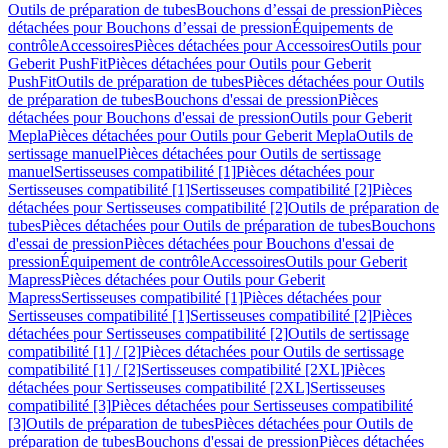
Outils de préparation de tubes
Bouchons d’essai de pression
Pièces
détachées pour Bouchons d’essai de pression
Équipements de
contrôle
Accessoires
Pièces détachées pour Accessoires
Outils pour
Geberit PushFit
Pièces détachées pour Outils pour Geberit
PushFit
Outils de préparation de tubes
Pièces détachées pour Outils
de préparation de tubes
Bouchons d'essai de pression
Pièces
détachées pour Bouchons d'essai de pression
Outils pour Geberit
Mepla
Pièces détachées pour Outils pour Geberit Mepla
Outils de
sertissage manuel
Pièces détachées pour Outils de sertissage
manuel
Sertisseuses compatibilité [1]
Pièces détachées pour
Sertisseuses compatibilité [1]
Sertisseuses compatibilité [2]
Pièces
détachées pour Sertisseuses compatibilité [2]
Outils de préparation de
tubes
Pièces détachées pour Outils de préparation de tubes
Bouchons
d'essai de pression
Pièces détachées pour Bouchons d'essai de
pression
Équipement de contrôle
Accessoires
Outils pour Geberit
Mapress
Pièces détachées pour Outils pour Geberit
Mapress
Sertisseuses compatibilité [1]
Pièces détachées pour
Sertisseuses compatibilité [1]
Sertisseuses compatibilité [2]
Pièces
détachées pour Sertisseuses compatibilité [2]
Outils de sertissage
compatibilité [1] / [2]
Pièces détachées pour Outils de sertissage
compatibilité [1] / [2]
Sertisseuses compatibilité [2XL]
Pièces
détachées pour Sertisseuses compatibilité [2XL]
Sertisseuses
compatibilité [3]
Pièces détachées pour Sertisseuses compatibilité
[3]
Outils de préparation de tubes
Pièces détachées pour Outils de
préparation de tubes
Bouchons d'essai de pression
Pièces détachées