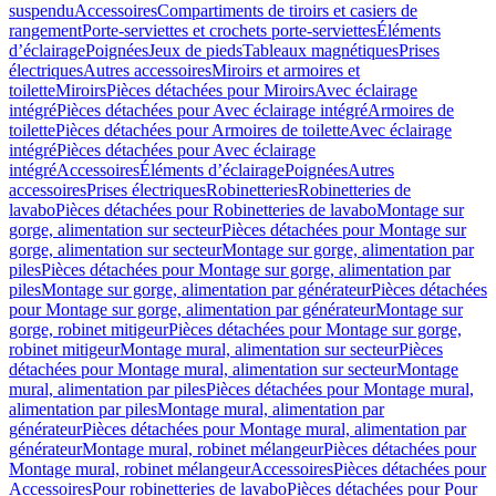
suspendu
Accessoires
Compartiments de tiroirs et casiers de
rangement
Porte-serviettes et crochets porte-serviettes
Éléments
d’éclairage
Poignées
Jeux de pieds
Tableaux magnétiques
Prises
électriques
Autres accessoires
Miroirs et armoires et
toilette
Miroirs
Pièces détachées pour Miroirs
Avec éclairage
intégré
Pièces détachées pour Avec éclairage intégré
Armoires de
toilette
Pièces détachées pour Armoires de toilette
Avec éclairage
intégré
Pièces détachées pour Avec éclairage
intégré
Accessoires
Éléments d’éclairage
Poignées
Autres
accessoires
Prises électriques
Robinetteries
Robinetteries de
lavabo
Pièces détachées pour Robinetteries de lavabo
Montage sur
gorge, alimentation sur secteur
Pièces détachées pour Montage sur
gorge, alimentation sur secteur
Montage sur gorge, alimentation par
piles
Pièces détachées pour Montage sur gorge, alimentation par
piles
Montage sur gorge, alimentation par générateur
Pièces détachées
pour Montage sur gorge, alimentation par générateur
Montage sur
gorge, robinet mitigeur
Pièces détachées pour Montage sur gorge,
robinet mitigeur
Montage mural, alimentation sur secteur
Pièces
détachées pour Montage mural, alimentation sur secteur
Montage
mural, alimentation par piles
Pièces détachées pour Montage mural,
alimentation par piles
Montage mural, alimentation par
générateur
Pièces détachées pour Montage mural, alimentation par
générateur
Montage mural, robinet mélangeur
Pièces détachées pour
Montage mural, robinet mélangeur
Accessoires
Pièces détachées pour
Accessoires
Pour robinetteries de lavabo
Pièces détachées pour Pour