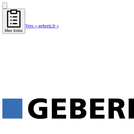
Vers « geberit.fr »
Mes listes