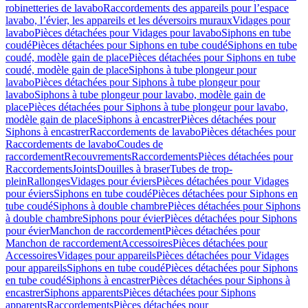
robinetteries de lavabo
Raccordements des appareils pour l’espace
lavabo, l’évier, les appareils et les déversoirs muraux
Vidages pour
lavabo
Pièces détachées pour Vidages pour lavabo
Siphons en tube
coudé
Pièces détachées pour Siphons en tube coudé
Siphons en tube
coudé, modèle gain de place
Pièces détachées pour Siphons en tube
coudé, modèle gain de place
Siphons à tube plongeur pour
lavabo
Pièces détachées pour Siphons à tube plongeur pour
lavabo
Siphons à tube plongeur pour lavabo, modèle gain de
place
Pièces détachées pour Siphons à tube plongeur pour lavabo,
modèle gain de place
Siphons à encastrer
Pièces détachées pour
Siphons à encastrer
Raccordements de lavabo
Pièces détachées pour
Raccordements de lavabo
Coudes de
raccordement
Recouvrements
Raccordements
Pièces détachées pour
Raccordements
Joints
Douilles à braser
Tubes de trop-
plein
Rallonges
Vidages pour éviers
Pièces détachées pour Vidages
pour éviers
Siphons en tube coudé
Pièces détachées pour Siphons en
tube coudé
Siphons à double chambre
Pièces détachées pour Siphons
à double chambre
Siphons pour évier
Pièces détachées pour Siphons
pour évier
Manchon de raccordement
Pièces détachées pour
Manchon de raccordement
Accessoires
Pièces détachées pour
Accessoires
Vidages pour appareils
Pièces détachées pour Vidages
pour appareils
Siphons en tube coudé
Pièces détachées pour Siphons
en tube coudé
Siphons à encastrer
Pièces détachées pour Siphons à
encastrer
Siphons apparents
Pièces détachées pour Siphons
apparents
Raccordements
Pièces détachées pour