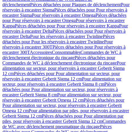
déclenchement
Pièces détachées pour Plaques de déclenchement
Pour
réservoirs à encastrer Sigma
Pièces détachées pour Pour réservoirs à
encastrer Sigma
Pour réservoirs à encastrer Omega
Pièces détachées
pour Pour réservoirs à encastrer Omega
Pour réservoirs à encastrer
Kappa
Pièces détachées pour Pour réservoirs à encastrer Kappa
Pour
réservoirs à encastrer Delta
Pièces détachées pour Pour réservoirs à
encastrer Delta
Pour les réservoirs à encastrer Twinline
Pièces
détachées pour Pour les réservoirs à encastrer Twinline
Pour
réservoirs à encastrer 300T
Pièces détachées pour Pour réservoirs à
encastrer 300T
Accessoires
Consommables
Commandes de WC à
déclenchement électronique du rinçage
Pièces détachées pour
Commandes de WC à déclenchement électronique du rinçage
Pour
alimentation sur secteur, pour réservoirs à encastrer Geberit Sigma
12 cm
Pièces détachées pour Pour alimentation sur secteur, pour
réservoirs à encastrer Geberit Sigma 12 cm
Pour alimentation sur
secteur, pour réservoirs à encastrer Geberit Sigma 8 cm
Pièces
détachées pour Pour alimentation sur secteur, pour réservoirs à
encastrer Geberit Sigma 8 cm
Pour alimentation sur secteur, pour
réservoirs à encastrer Geberit Omega 12 cm
Pièces détachées pour
Pour alimentation sur secteur, pour réservoirs à encastrer Geberit
Omega 12 cm
Pour alimentation par piles, pour réservoirs à encastrer
Geberit Sigma 12 cm
Pièces détachées pour Pour alimentation par
piles, pour réservoirs à encastrer Geberit Sigma 12 cm
Commandes
de WC avec déclenchement pneumatique du rinçage
Pièces
détachées pour Commandes de WC avec déclenchement