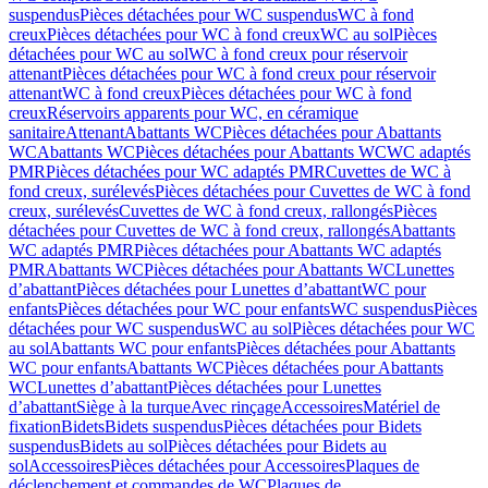
suspendus
Pièces détachées pour WC suspendus
WC à fond
creux
Pièces détachées pour WC à fond creux
WC au sol
Pièces
détachées pour WC au sol
WC à fond creux pour réservoir
attenant
Pièces détachées pour WC à fond creux pour réservoir
attenant
WC à fond creux
Pièces détachées pour WC à fond
creux
Réservoirs apparents pour WC, en céramique
sanitaire
Attenant
Abattants WC
Pièces détachées pour Abattants
WC
Abattants WC
Pièces détachées pour Abattants WC
WC adaptés
PMR
Pièces détachées pour WC adaptés PMR
Cuvettes de WC à
fond creux, surélevés
Pièces détachées pour Cuvettes de WC à fond
creux, surélevés
Cuvettes de WC à fond creux, rallongés
Pièces
détachées pour Cuvettes de WC à fond creux, rallongés
Abattants
WC adaptés PMR
Pièces détachées pour Abattants WC adaptés
PMR
Abattants WC
Pièces détachées pour Abattants WC
Lunettes
d’abattant
Pièces détachées pour Lunettes d’abattant
WC pour
enfants
Pièces détachées pour WC pour enfants
WC suspendus
Pièces
détachées pour WC suspendus
WC au sol
Pièces détachées pour WC
au sol
Abattants WC pour enfants
Pièces détachées pour Abattants
WC pour enfants
Abattants WC
Pièces détachées pour Abattants
WC
Lunettes d’abattant
Pièces détachées pour Lunettes
d’abattant
Siège à la turque
Avec rinçage
Accessoires
Matériel de
fixation
Bidets
Bidets suspendus
Pièces détachées pour Bidets
suspendus
Bidets au sol
Pièces détachées pour Bidets au
sol
Accessoires
Pièces détachées pour Accessoires
Plaques de
déclenchement et commandes de WC
Plaques de