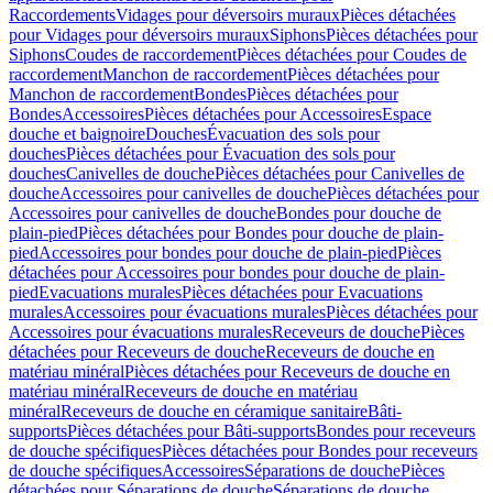
Raccordements
Vidages pour déversoirs muraux
Pièces détachées
pour Vidages pour déversoirs muraux
Siphons
Pièces détachées pour
Siphons
Coudes de raccordement
Pièces détachées pour Coudes de
raccordement
Manchon de raccordement
Pièces détachées pour
Manchon de raccordement
Bondes
Pièces détachées pour
Bondes
Accessoires
Pièces détachées pour Accessoires
Espace
douche et baignoire
Douches
Évacuation des sols pour
douches
Pièces détachées pour Évacuation des sols pour
douches
Canivelles de douche
Pièces détachées pour Canivelles de
douche
Accessoires pour canivelles de douche
Pièces détachées pour
Accessoires pour canivelles de douche
Bondes pour douche de
plain-pied
Pièces détachées pour Bondes pour douche de plain-
pied
Accessoires pour bondes pour douche de plain-pied
Pièces
détachées pour Accessoires pour bondes pour douche de plain-
pied
Evacuations murales
Pièces détachées pour Evacuations
murales
Accessoires pour évacuations murales
Pièces détachées pour
Accessoires pour évacuations murales
Receveurs de douche
Pièces
détachées pour Receveurs de douche
Receveurs de douche en
matériau minéral
Pièces détachées pour Receveurs de douche en
matériau minéral
Receveurs de douche en matériau
minéral
Receveurs de douche en céramique sanitaire
Bâti-
supports
Pièces détachées pour Bâti-supports
Bondes pour receveurs
de douche spécifiques
Pièces détachées pour Bondes pour receveurs
de douche spécifiques
Accessoires
Séparations de douche
Pièces
détachées pour Séparations de douche
Séparations de douche