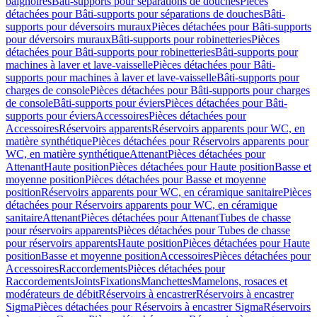
baignoires
Bâti-supports pour séparations de douches
Pièces
détachées pour Bâti-supports pour séparations de douches
Bâti-
supports pour déversoirs muraux
Pièces détachées pour Bâti-supports
pour déversoirs muraux
Bâti-supports pour robinetteries
Pièces
détachées pour Bâti-supports pour robinetteries
Bâti-supports pour
machines à laver et lave-vaisselle
Pièces détachées pour Bâti-
supports pour machines à laver et lave-vaisselle
Bâti-supports pour
charges de console
Pièces détachées pour Bâti-supports pour charges
de console
Bâti-supports pour éviers
Pièces détachées pour Bâti-
supports pour éviers
Accessoires
Pièces détachées pour
Accessoires
Réservoirs apparents
Réservoirs apparents pour WC, en
matière synthétique
Pièces détachées pour Réservoirs apparents pour
WC, en matière synthétique
Attenant
Pièces détachées pour
Attenant
Haute position
Pièces détachées pour Haute position
Basse et
moyenne position
Pièces détachées pour Basse et moyenne
position
Réservoirs apparents pour WC, en céramique sanitaire
Pièces
détachées pour Réservoirs apparents pour WC, en céramique
sanitaire
Attenant
Pièces détachées pour Attenant
Tubes de chasse
pour réservoirs apparents
Pièces détachées pour Tubes de chasse
pour réservoirs apparents
Haute position
Pièces détachées pour Haute
position
Basse et moyenne position
Accessoires
Pièces détachées pour
Accessoires
Raccordements
Pièces détachées pour
Raccordements
Joints
Fixations
Manchettes
Mamelons, rosaces et
modérateurs de débit
Réservoirs à encastrer
Réservoirs à encastrer
Sigma
Pièces détachées pour Réservoirs à encastrer Sigma
Réservoirs