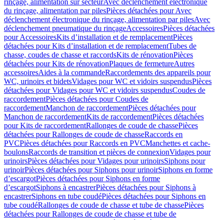
rinçage, alimentation sur secteur
Avec déclenchement électronique
du rinçage, alimentation par piles
Pièces détachées pour Avec
déclenchement électronique du rinçage, alimentation par piles
Avec
déclenchement pneumatique du rinçage
Accessoires
Pièces détachées
pour Accessoires
Kits d’installation et de remplacement
Pièces
détachées pour Kits d’installation et de remplacement
Tubes de
chasse, coudes de chasse et raccords
Kits de rénovation
Pièces
détachées pour Kits de rénovation
Plaques de fermeture
Autres
accessoires
Aides à la commande
Raccordements des appareils pour
WC, urinoirs et bidets
Vidages pour WC et vidoirs suspendus
Pièces
détachées pour Vidages pour WC et vidoirs suspendus
Coudes de
raccordement
Pièces détachées pour Coudes de
raccordement
Manchon de raccordement
Pièces détachées pour
Manchon de raccordement
Kits de raccordement
Pièces détachées
pour Kits de raccordement
Rallonges de coude de chasse
Pièces
détachées pour Rallonges de coude de chasse
Raccords en
PVC
Pièces détachées pour Raccords en PVC
Manchettes et cache-
boulons
Raccords de transition et pièces de connexion
Vidages pour
urinoirs
Pièces détachées pour Vidages pour urinoirs
Siphons pour
urinoir
Pièces détachées pour Siphons pour urinoir
Siphons en forme
d’escargot
Pièces détachées pour Siphons en forme
d’escargot
Siphons à encastrer
Pièces détachées pour Siphons à
encastrer
Siphons en tube coudé
Pièces détachées pour Siphons en
tube coudé
Rallonges de coude de chasse et tube de chasse
Pièces
détachées pour Rallonges de coude de chasse et tube de