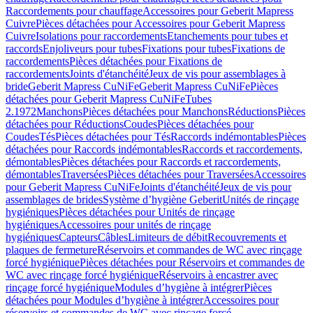
Raccordements pour chauffage
Accessoires pour Geberit Mapress
Cuivre
Pièces détachées pour Accessoires pour Geberit Mapress
Cuivre
Isolations pour raccordements
Etanchements pour tubes et
raccords
Enjoliveurs pour tubes
Fixations pour tubes
Fixations de
raccordements
Pièces détachées pour Fixations de
raccordements
Joints d'étanchéité
Jeux de vis pour assemblages à
bride
Geberit Mapress CuNiFe
Geberit Mapress CuNiFe
Pièces
détachées pour Geberit Mapress CuNiFe
Tubes
2.1972
Manchons
Pièces détachées pour Manchons
Réductions
Pièces
détachées pour Réductions
Coudes
Pièces détachées pour
Coudes
Tés
Pièces détachées pour Tés
Raccords indémontables
Pièces
détachées pour Raccords indémontables
Raccords et raccordements,
démontables
Pièces détachées pour Raccords et raccordements,
démontables
Traversées
Pièces détachées pour Traversées
Accessoires
pour Geberit Mapress CuNiFe
Joints d'étanchéité
Jeux de vis pour
assemblages de brides
Système d’hygiène Geberit
Unités de rinçage
hygiéniques
Pièces détachées pour Unités de rinçage
hygiéniques
Accessoires pour unités de rinçage
hygiéniques
Capteurs
Câbles
Limiteurs de débit
Recouvrements et
plaques de fermeture
Réservoirs et commandes de WC avec rinçage
forcé hygiénique
Pièces détachées pour Réservoirs et commandes de
WC avec rinçage forcé hygiénique
Réservoirs à encastrer avec
rinçage forcé hygiénique
Modules d’hygiène à intégrer
Pièces
détachées pour Modules d’hygiène à intégrer
Accessoires pour
réservoirs et commandes de WC avec rinçage forcé