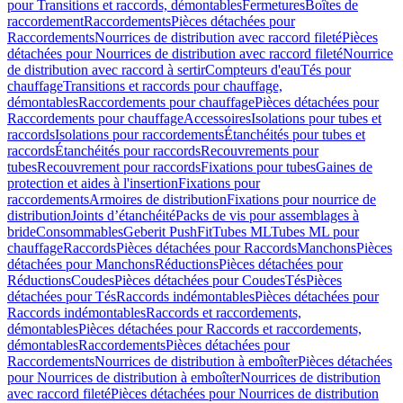
pour Transitions et raccords, démontables
Fermetures
Boîtes de
raccordement
Raccordements
Pièces détachées pour
Raccordements
Nourrices de distribution avec raccord fileté
Pièces
détachées pour Nourrices de distribution avec raccord fileté
Nourrice
de distribution avec raccord à sertir
Compteurs d'eau
Tés pour
chauffage
Transitions et raccords pour chauffage,
démontables
Raccordements pour chauffage
Pièces détachées pour
Raccordements pour chauffage
Accessoires
Isolations pour tubes et
raccords
Isolations pour raccordements
Étanchéités pour tubes et
raccords
Étanchéités pour raccords
Recouvrements pour
tubes
Recouvrement pour raccords
Fixations pour tubes
Gaines de
protection et aides à l'insertion
Fixations pour
raccordements
Armoires de distribution
Fixations pour nourrice de
distribution
Joints d’étanchéité
Packs de vis pour assemblages à
bride
Consommables
Geberit PushFit
Tubes ML
Tubes ML pour
chauffage
Raccords
Pièces détachées pour Raccords
Manchons
Pièces
détachées pour Manchons
Réductions
Pièces détachées pour
Réductions
Coudes
Pièces détachées pour Coudes
Tés
Pièces
détachées pour Tés
Raccords indémontables
Pièces détachées pour
Raccords indémontables
Raccords et raccordements,
démontables
Pièces détachées pour Raccords et raccordements,
démontables
Raccordements
Pièces détachées pour
Raccordements
Nourrices de distribution à emboîter
Pièces détachées
pour Nourrices de distribution à emboîter
Nourrices de distribution
avec raccord fileté
Pièces détachées pour Nourrices de distribution