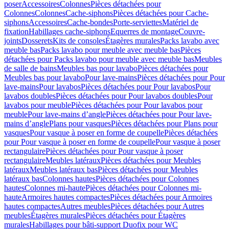
poser
Accessoires
Colonnes
Pièces détachées pour
Colonnes
Colonnes
Cache-siphons
Pièces détachées pour Cache-
siphons
Accessoires
Cache-bondes
Porte-serviettes
Matériel de
fixation
Habillages cache-siphons
Equerres de montage
Couvre-
joints
Dosserets
Kits de consoles
Étagères murales
Packs lavabo avec
meuble bas
Packs lavabo pour meuble avec meuble bas
Pièces
détachées pour Packs lavabo pour meuble avec meuble bas
Meubles
de salle de bains
Meubles bas pour lavabo
Pièces détachées pour
Meubles bas pour lavabo
Pour lave-mains
Pièces détachées pour Pour
lave-mains
Pour lavabos
Pièces détachées pour Pour lavabos
Pour
lavabos doubles
Pièces détachées pour Pour lavabos doubles
Pour
lavabos pour meuble
Pièces détachées pour Pour lavabos pour
meuble
Pour lave-mains d’angle
Pièces détachées pour Pour lave-
mains d’angle
Plans pour vasques
Pièces détachées pour Plans pour
vasques
Pour vasque à poser en forme de coupelle
Pièces détachées
pour Pour vasque à poser en forme de coupelle
Pour vasque à poser
rectangulaire
Pièces détachées pour Pour vasque à poser
rectangulaire
Meubles latéraux
Pièces détachées pour Meubles
latéraux
Meubles latéraux bas
Pièces détachées pour Meubles
latéraux bas
Colonnes hautes
Pièces détachées pour Colonnes
hautes
Colonnes mi-haute
Pièces détachées pour Colonnes mi-
haute
Armoires hautes compactes
Pièces détachées pour Armoires
hautes compactes
Autres meubles
Pièces détachées pour Autres
meubles
Étagères murales
Pièces détachées pour Étagères
murales
Habillages pour bâti-support Duofix pour WC