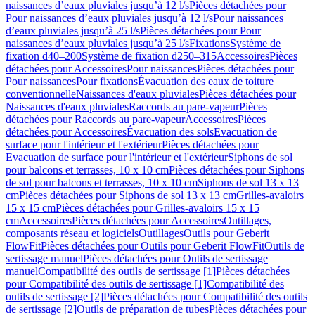
naissances d’eaux pluviales jusqu’à 12 l/s
Pièces détachées pour
Pour naissances d’eaux pluviales jusqu’à 12 l/s
Pour naissances
d’eaux pluviales jusqu’à 25 l/s
Pièces détachées pour Pour
naissances d’eaux pluviales jusqu’à 25 l/s
Fixations
Système de
fixation d40–200
Système de fixation d250–315
Accessoires
Pièces
détachées pour Accessoires
Pour naissances
Pièces détachées pour
Pour naissances
Pour fixations
Évacuation des eaux de toiture
conventionnelle
Naissances d'eaux pluviales
Pièces détachées pour
Naissances d'eaux pluviales
Raccords au pare-vapeur
Pièces
détachées pour Raccords au pare-vapeur
Accessoires
Pièces
détachées pour Accessoires
Évacuation des sols
Evacuation de
surface pour l'intérieur et l'extérieur
Pièces détachées pour
Evacuation de surface pour l'intérieur et l'extérieur
Siphons de sol
pour balcons et terrasses, 10 x 10 cm
Pièces détachées pour Siphons
de sol pour balcons et terrasses, 10 x 10 cm
Siphons de sol 13 x 13
cm
Pièces détachées pour Siphons de sol 13 x 13 cm
Grilles-avaloirs
15 x 15 cm
Pièces détachées pour Grilles-avaloirs 15 x 15
cm
Accessoires
Pièces détachées pour Accessoires
Outillages,
composants réseau et logiciels
Outillages
Outils pour Geberit
FlowFit
Pièces détachées pour Outils pour Geberit FlowFit
Outils de
sertissage manuel
Pièces détachées pour Outils de sertissage
manuel
Compatibilité des outils de sertissage [1]
Pièces détachées
pour Compatibilité des outils de sertissage [1]
Compatibilité des
outils de sertissage [2]
Pièces détachées pour Compatibilité des outils
de sertissage [2]
Outils de préparation de tubes
Pièces détachées pour