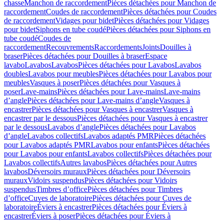
chasse
Manchon de raccordement
Pièces détachées pour Manchon de
raccordement
Coudes de raccordement
Pièces détachées pour Coudes
de raccordement
Vidages pour bidet
Pièces détachées pour Vidages
pour bidet
Siphons en tube coudé
Pièces détachées pour Siphons en
tube coudé
Coudes de
raccordement
Recouvrements
Raccordements
Joints
Douilles à
braser
Pièces détachées pour Douilles à braser
Espace
lavabo
Lavabos
Lavabos
Pièces détachées pour Lavabos
Lavabos
doubles
Lavabos pour meubles
Pièces détachées pour Lavabos pour
meubles
Vasques à poser
Pièces détachées pour Vasques à
poser
Lave-mains
Pièces détachées pour Lave-mains
Lave-mains
d’angle
Pièces détachées pour Lave-mains d’angle
Vasques à
encastrer
Pièces détachées pour Vasques à encastrer
Vasques à
encastrer par le dessous
Pièces détachées pour Vasques à encastrer
par le dessous
Lavabos d’angle
Pièces détachées pour Lavabos
d’angle
Lavabos collectifs
Lavabos adaptés PMR
Pièces détachées
pour Lavabos adaptés PMR
Lavabos pour enfants
Pièces détachées
pour Lavabos pour enfants
Lavabos collectifs
Pièces détachées pour
Lavabos collectifs
Autres lavabos
Pièces détachées pour Autres
lavabos
Déversoirs muraux
Pièces détachées pour Déversoirs
muraux
Vidoirs suspendus
Pièces détachées pour Vidoirs
suspendus
Timbres dʼoffice
Pièces détachées pour Timbres
dʼoffice
Cuves de laboratoire
Pièces détachées pour Cuves de
laboratoire
Éviers à encastrer
Pièces détachées pour Éviers à
encastrer
Éviers à poser
Pièces détachées pour Éviers à