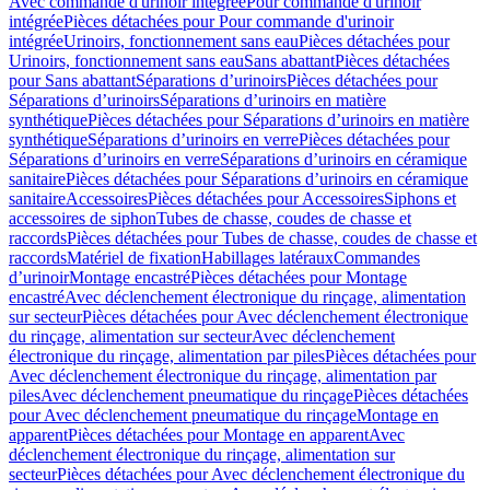
Avec commande d'urinoir intégrée
Pour commande d'urinoir
intégrée
Pièces détachées pour Pour commande d'urinoir
intégrée
Urinoirs, fonctionnement sans eau
Pièces détachées pour
Urinoirs, fonctionnement sans eau
Sans abattant
Pièces détachées
pour Sans abattant
Séparations d’urinoirs
Pièces détachées pour
Séparations d’urinoirs
Séparations d’urinoirs en matière
synthétique
Pièces détachées pour Séparations d’urinoirs en matière
synthétique
Séparations d’urinoirs en verre
Pièces détachées pour
Séparations d’urinoirs en verre
Séparations d’urinoirs en céramique
sanitaire
Pièces détachées pour Séparations d’urinoirs en céramique
sanitaire
Accessoires
Pièces détachées pour Accessoires
Siphons et
accessoires de siphon
Tubes de chasse, coudes de chasse et
raccords
Pièces détachées pour Tubes de chasse, coudes de chasse et
raccords
Matériel de fixation
Habillages latéraux
Commandes
dʼurinoir
Montage encastré
Pièces détachées pour Montage
encastré
Avec déclenchement électronique du rinçage, alimentation
sur secteur
Pièces détachées pour Avec déclenchement électronique
du rinçage, alimentation sur secteur
Avec déclenchement
électronique du rinçage, alimentation par piles
Pièces détachées pour
Avec déclenchement électronique du rinçage, alimentation par
piles
Avec déclenchement pneumatique du rinçage
Pièces détachées
pour Avec déclenchement pneumatique du rinçage
Montage en
apparent
Pièces détachées pour Montage en apparent
Avec
déclenchement électronique du rinçage, alimentation sur
secteur
Pièces détachées pour Avec déclenchement électronique du