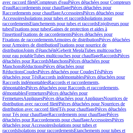
avec raccord fileté
Compteurs d'eau
Pièces détachées pour Compteurs
d'eau
Raccordements pour chauffage
Pièces détachées pour
Raccordements pour chauffage
Accessoires
Pièces détachées pour
Accessoires
Isolations pour tubes et raccords
Isolations pour
raccordements
Etanchements pour tubes et raccords
Enjoliveurs pour
tubes
Fixations pour tubes
Gaines de protection et aides à
l'insertion
Fixations de raccordements
Pièces détachées pour
Fixations de raccordements
Armoires de distribution
Pièces détachées
pour Armoires de distribution
Fixations pour nourrice de
distribution
Joints d'étanchéité
Geberit Mepla
Tubes multicouches
pour eau potable
Tubes multicouches pour chauffage
Raccords
Pièces
détachées pour Raccords
Manchons
Pièces détachées pour
Manchons
Réductions
Pièces détachées pour
Réductions
Coudes
Pièces détachées pour Coudes
Tés
Pièces
détachées pour Tés
Raccords indémontables
Pièces détachées pour
Raccords indémontables
Raccords et raccordements,
démontables
Pièces détachées pour Raccords et raccordements,
démontables
Fermetures
Pièces détachées pour
Fermetures
Appliques
Pièces détachées pour Appliques
Nourrices de
distribution avec raccord fileté
Pièces détachées pour Nourrices de
distribution avec raccord fileté
Tés pour chauffage
Pièces détachées
pour Tés pour chauffage
Raccordements pour chauffage
Pièces
détachées pour Raccordements pour chauffage
Accessoires
Pièces
détachées pour Accessoires
Isolations pour tubes et
raccords
Isolations pour raccordements
Etanchements pour tubes et