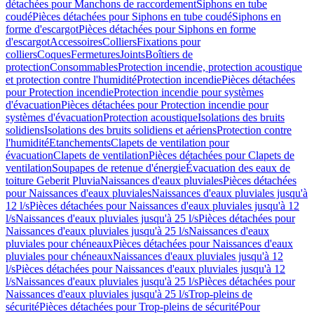
détachées pour Manchons de raccordement
Siphons en tube
coudé
Pièces détachées pour Siphons en tube coudé
Siphons en
forme d'escargot
Pièces détachées pour Siphons en forme
d'escargot
Accessoires
Colliers
Fixations pour
colliers
Coques
Fermetures
Joints
Boîtiers de
protection
Consommables
Protection incendie, protection acoustique
et protection contre l'humidité
Protection incendie
Pièces détachées
pour Protection incendie
Protection incendie pour systèmes
d'évacuation
Pièces détachées pour Protection incendie pour
systèmes d'évacuation
Protection acoustique
Isolations des bruits
solidiens
Isolations des bruits solidiens et aériens
Protection contre
l'humidité
Etanchements
Clapets de ventilation pour
évacuation
Clapets de ventilation
Pièces détachées pour Clapets de
ventilation
Soupapes de retenue d'énergie
Évacuation des eaux de
toiture Geberit Pluvia
Naissances d'eaux pluviales
Pièces détachées
pour Naissances d'eaux pluviales
Naissances d'eaux pluviales jusqu'à
12 l/s
Pièces détachées pour Naissances d'eaux pluviales jusqu'à 12
l/s
Naissances d'eaux pluviales jusqu'à 25 l/s
Pièces détachées pour
Naissances d'eaux pluviales jusqu'à 25 l/s
Naissances d'eaux
pluviales pour chéneaux
Pièces détachées pour Naissances d'eaux
pluviales pour chéneaux
Naissances d'eaux pluviales jusqu'à 12
l/s
Pièces détachées pour Naissances d'eaux pluviales jusqu'à 12
l/s
Naissances d'eaux pluviales jusqu'à 25 l/s
Pièces détachées pour
Naissances d'eaux pluviales jusqu'à 25 l/s
Trop-pleins de
sécurité
Pièces détachées pour Trop-pleins de sécurité
Pour