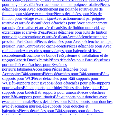
pour baignoires, d52
Avec actionnement par poignée rotative
Pièces
détachées pour Avec actionnement par poignée rotative
Kits de
finition pour vidage excentrique
Pièces détachées pour Kits de
finition pour vidage excentrique
Avec actionnement par poignée
rotative et arrivée d’eau
Pièces détachées pour Avec actionnement
par poignée rotative et arrivée d’eau
Kits de finition pour vidage
excentrique et arrivée d’eau
Pièces détachées pour Kits de finition
pour vidage excentrique et arrivée d’eau
Avec déclenchement par
pression PushControl
Pièces détachées pour Avec déclenchement par
pression PushControl
Avec cache-bonde
Pièces détachées pour Avec
cache-bonde
Accessoires pour vidages pour baignoires
Kits de
raccordement
Bouchons de bonde
Tés
Systèmes d’installation et de
rinçage
Geberit Duofix
Parois
Pièces détachées pour Parois
Systèmes
porteurs
Pièces détachées pour Systèmes
porteurs
Habillages
Accessoires
Pièces détachées pour
Accessoires
Bâti-supports
Pièces détachées pour Bâti-supports
Bâti-
supports pour WC
Pièces détachées pour Bâti-supports pour
WC
Bâti-supports pour lavabos
Pièces détachées pour Bâti-supports
pour lavabos
Bâti-supports pour bidets
Pièces détachées pour Bâti-
supports pour bidets
Bâti-supports pour urinoirs
Pièces détachées
pour Bâti-supports pour urinoirs
Bâti-supports pour douches avec
évacuation murale
Pièces détachées pour Bâti-supports pour douches
avec évacuation murale
Bâti-supports pour douches et
baignoires
Pièces détachées pour Bâti-supports pour douches et