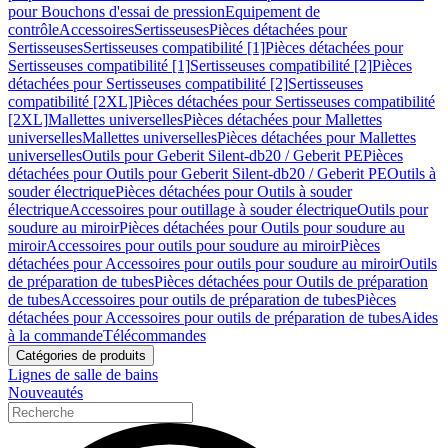
pour Bouchons d'essai de pression
Equipement de
contrôle
Accessoires
Sertisseuses
Pièces détachées pour
Sertisseuses
Sertisseuses compatibilité [1]
Pièces détachées pour
Sertisseuses compatibilité [1]
Sertisseuses compatibilité [2]
Pièces
détachées pour Sertisseuses compatibilité [2]
Sertisseuses
compatibilité [2XL]
Pièces détachées pour Sertisseuses compatibilité
[2XL]
Mallettes universelles
Pièces détachées pour Mallettes
universelles
Mallettes universelles
Pièces détachées pour Mallettes
universelles
Outils pour Geberit Silent-db20 / Geberit PE
Pièces
détachées pour Outils pour Geberit Silent-db20 / Geberit PE
Outils à
souder électrique
Pièces détachées pour Outils à souder
électrique
Accessoires pour outillage à souder électrique
Outils pour
soudure au miroir
Pièces détachées pour Outils pour soudure au
miroir
Accessoires pour outils pour soudure au miroir
Pièces
détachées pour Accessoires pour outils pour soudure au miroir
Outils
de préparation de tubes
Pièces détachées pour Outils de préparation
de tubes
Accessoires pour outils de préparation de tubes
Pièces
détachées pour Accessoires pour outils de préparation de tubes
Aides
à la commande
Télécommandes
Catégories de produits
Lignes de salle de bains
Nouveautés