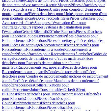
raccords filetés
Clapets de non retour
Pièces détachées pour Clapets
de non retour
Avec raccords à sertir Mapress
Pièces détachées pour
Avec raccords à sertir Mapress
Unités pour compteur d'eau pour
montage encastré
Pièces détachées pour Unités pour compteur d'eau
pour montage encastré
Avec raccords filetés
Pièces détachées pour
Avec raccords filetés
Soupapes d'évacuation d'air pour
chauffage
Purgeurs rapides
Systèmes de canalisation pour
l’évacuation
Geberit Silent-db20
Tubes
Raccords
Pièces détachées
pour Raccords
Coudes
Embranchements
Pièces détachées pour
Embranchements
Réductions
Pièces de nettoyage
Pièces détachées
pour Pièces de nettoyage
Raccordements
Pièces détachées pour
Raccordements
Raccordements à souder
Raccordements à
emboîter
Pièces détachées pour Raccordements à emboîter
Brides de
serrage
Raccords de transition sur d’autres matériaux
Pièces
détachées pour Raccords de transition sur d’autres
matériaux
Raccordements aux appareils
Pièces détachées pour
Raccordements aux appareils
Coudes de raccordement
Pièces
détachées pour Coudes de raccordement
Manchons de raccordement
à emboîter
Pièces détachées pour Manchons de raccordement à
emboîter
Accessoires
Colliers
Fixations pour
colliers
Fermetures
Joints
Consommables
Geberit Silent-
PP
Tubes
Pièces détachées pour Tubes
Raccords
Pièces détachées
pour Raccords
Coudes
Pièces détachées pour
Coudes
Embranchements
Pièces détachées pour
Embranchements
Réductions
Pièces détachées pour