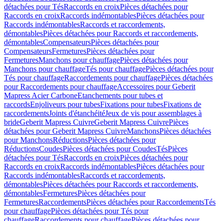
détachées pour Tés
Raccords en croix
Pièces détachées pour
Raccords en croix
Raccords indémontables
Pièces détachées pour
Raccords indémontables
Raccords et raccordements,
démontables
Pièces détachées pour Raccords et raccordements,
démontables
Compensateurs
Pièces détachées pour
Compensateurs
Fermetures
Pièces détachées pour
Fermetures
Manchons pour chauffage
Pièces détachées pour
Manchons pour chauffage
Tés pour chauffage
Pièces détachées pour
Tés pour chauffage
Raccordements pour chauffage
Pièces détachées
pour Raccordements pour chauffage
Accessoires pour Geberit
Mapress Acier Carbone
Etanchements pour tubes et
raccords
Enjoliveurs pour tubes
Fixations pour tubes
Fixations de
raccordements
Joints d'étanchéité
Jeux de vis pour assemblages à
bride
Geberit Mapress Cuivre
Geberit Mapress Cuivre
Pièces
détachées pour Geberit Mapress Cuivre
Manchons
Pièces détachées
pour Manchons
Réductions
Pièces détachées pour
Réductions
Coudes
Pièces détachées pour Coudes
Tés
Pièces
détachées pour Tés
Raccords en croix
Pièces détachées pour
Raccords en croix
Raccords indémontables
Pièces détachées pour
Raccords indémontables
Raccords et raccordements,
démontables
Pièces détachées pour Raccords et raccordements,
démontables
Fermetures
Pièces détachées pour
Fermetures
Raccordements
Pièces détachées pour Raccordements
Tés
pour chauffage
Pièces détachées pour Tés pour
chauffage
Raccordements pour chauffage
Pièces détachées pour