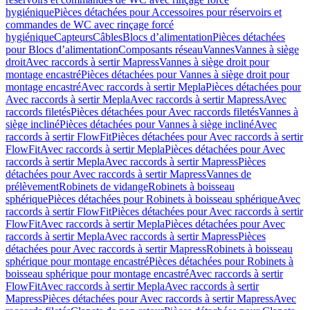
hygiénique
Pièces détachées pour Accessoires pour réservoirs et
commandes de WC avec rinçage forcé
hygiénique
Capteurs
Câbles
Blocs d’alimentation
Pièces détachées
pour Blocs d’alimentation
Composants réseau
Vannes
Vannes à siège
droit
Avec raccords à sertir Mapress
Vannes à siège droit pour
montage encastré
Pièces détachées pour Vannes à siège droit pour
montage encastré
Avec raccords à sertir Mepla
Pièces détachées pour
Avec raccords à sertir Mepla
Avec raccords à sertir Mapress
Avec
raccords filetés
Pièces détachées pour Avec raccords filetés
Vannes à
siège incliné
Pièces détachées pour Vannes à siège incliné
Avec
raccords à sertir FlowFit
Pièces détachées pour Avec raccords à sertir
FlowFit
Avec raccords à sertir Mepla
Pièces détachées pour Avec
raccords à sertir Mepla
Avec raccords à sertir Mapress
Pièces
détachées pour Avec raccords à sertir Mapress
Vannes de
prélèvement
Robinets de vidange
Robinets à boisseau
sphérique
Pièces détachées pour Robinets à boisseau sphérique
Avec
raccords à sertir FlowFit
Pièces détachées pour Avec raccords à sertir
FlowFit
Avec raccords à sertir Mepla
Pièces détachées pour Avec
raccords à sertir Mepla
Avec raccords à sertir Mapress
Pièces
détachées pour Avec raccords à sertir Mapress
Robinets à boisseau
sphérique pour montage encastré
Pièces détachées pour Robinets à
boisseau sphérique pour montage encastré
Avec raccords à sertir
FlowFit
Avec raccords à sertir Mepla
Avec raccords à sertir
Mapress
Pièces détachées pour Avec raccords à sertir Mapress
Avec