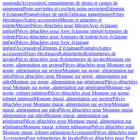
suspendu
Accessoires
Compartiments de tiroirs et casiers de
rangement
Porte-serviettes et crochets porte-serviettes
Éléments
d’éclairage
Poignées
Jeux de pieds
Tableaux magnétiques
Prises
électriques
Autres accessoires
Miroirs et armoires et
toilette
Miroirs
Pièces détachées pour Miroirs
Avec éclairage
intégré
Pièces détachées pour Avec éclairage intégré
Armoires de
toilette
Pièces détachées pour Armoires de toilette
Avec éclairage
intégré
Pièces détachées pour Avec éclairage
intégré
Accessoires
Éléments d’éclairage
Poignées
Autres
accessoires
Prises électriques
Robinetteries
Robinetteries de
lavabo
Pièces détachées pour Robinetteries de lavabo
Montage sur
gorge, alimentation sur secteur
Pièces détachées pour Montage sur
gorge, alimentation sur secteur
Montage sur gorge, alimentation par
piles
Pièces détachées pour Montage sur gorge, alimentation par
piles
Montage sur gorge, alimentation par générateur
Pièces détachées
pour Montage sur gorge, alimentation par générateur
Montage sur
gorge, robinet mitigeur
Pièces détachées pour Montage sur gorge,
robinet mitigeur
Montage mural, alimentation sur secteur
Pièces
détachées pour Montage mural, alimentation sur secteur
Montage
mural, alimentation par piles
Pièces détachées pour Montage mural,
alimentation par piles
Montage mural, alimentation par
générateur
Pièces détachées pour Montage mural, alimentation par
générateur
Montage mural, robinet mélangeur
Pièces détachées pour
Montage mural, robinet mélangeur
Accessoires
Pièces détachées pour
Accessoires
Pour robinetteries de lavabo
Pièces détachées pour Pour