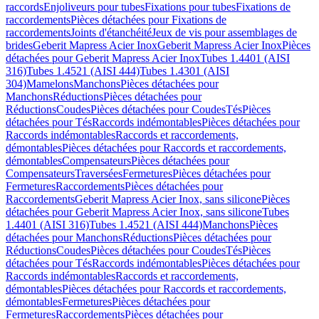
raccords
Enjoliveurs pour tubes
Fixations pour tubes
Fixations de
raccordements
Pièces détachées pour Fixations de
raccordements
Joints d'étanchéité
Jeux de vis pour assemblages de
brides
Geberit Mapress Acier Inox
Geberit Mapress Acier Inox
Pièces
détachées pour Geberit Mapress Acier Inox
Tubes 1.4401 (AISI
316)
Tubes 1.4521 (AISI 444)
Tubes 1.4301 (AISI
304)
Mamelons
Manchons
Pièces détachées pour
Manchons
Réductions
Pièces détachées pour
Réductions
Coudes
Pièces détachées pour Coudes
Tés
Pièces
détachées pour Tés
Raccords indémontables
Pièces détachées pour
Raccords indémontables
Raccords et raccordements,
démontables
Pièces détachées pour Raccords et raccordements,
démontables
Compensateurs
Pièces détachées pour
Compensateurs
Traversées
Fermetures
Pièces détachées pour
Fermetures
Raccordements
Pièces détachées pour
Raccordements
Geberit Mapress Acier Inox, sans silicone
Pièces
détachées pour Geberit Mapress Acier Inox, sans silicone
Tubes
1.4401 (AISI 316)
Tubes 1.4521 (AISI 444)
Manchons
Pièces
détachées pour Manchons
Réductions
Pièces détachées pour
Réductions
Coudes
Pièces détachées pour Coudes
Tés
Pièces
détachées pour Tés
Raccords indémontables
Pièces détachées pour
Raccords indémontables
Raccords et raccordements,
démontables
Pièces détachées pour Raccords et raccordements,
démontables
Fermetures
Pièces détachées pour
Fermetures
Raccordements
Pièces détachées pour