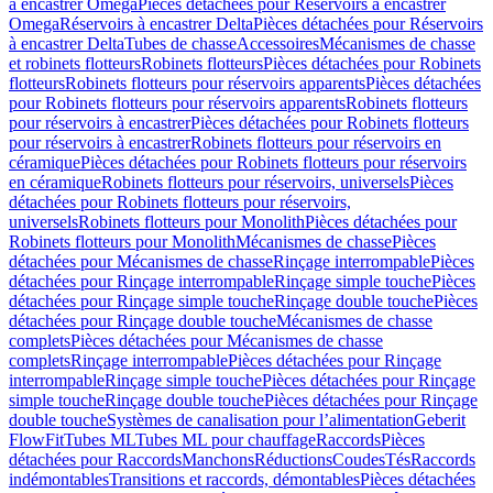
à encastrer Omega
Pièces détachées pour Réservoirs à encastrer
Omega
Réservoirs à encastrer Delta
Pièces détachées pour Réservoirs
à encastrer Delta
Tubes de chasse
Accessoires
Mécanismes de chasse
et robinets flotteurs
Robinets flotteurs
Pièces détachées pour Robinets
flotteurs
Robinets flotteurs pour réservoirs apparents
Pièces détachées
pour Robinets flotteurs pour réservoirs apparents
Robinets flotteurs
pour réservoirs à encastrer
Pièces détachées pour Robinets flotteurs
pour réservoirs à encastrer
Robinets flotteurs pour réservoirs en
céramique
Pièces détachées pour Robinets flotteurs pour réservoirs
en céramique
Robinets flotteurs pour réservoirs, universels
Pièces
détachées pour Robinets flotteurs pour réservoirs,
universels
Robinets flotteurs pour Monolith
Pièces détachées pour
Robinets flotteurs pour Monolith
Mécanismes de chasse
Pièces
détachées pour Mécanismes de chasse
Rinçage interrompable
Pièces
détachées pour Rinçage interrompable
Rinçage simple touche
Pièces
détachées pour Rinçage simple touche
Rinçage double touche
Pièces
détachées pour Rinçage double touche
Mécanismes de chasse
complets
Pièces détachées pour Mécanismes de chasse
complets
Rinçage interrompable
Pièces détachées pour Rinçage
interrompable
Rinçage simple touche
Pièces détachées pour Rinçage
simple touche
Rinçage double touche
Pièces détachées pour Rinçage
double touche
Systèmes de canalisation pour l’alimentation
Geberit
FlowFit
Tubes ML
Tubes ML pour chauffage
Raccords
Pièces
détachées pour Raccords
Manchons
Réductions
Coudes
Tés
Raccords
indémontables
Transitions et raccords, démontables
Pièces détachées