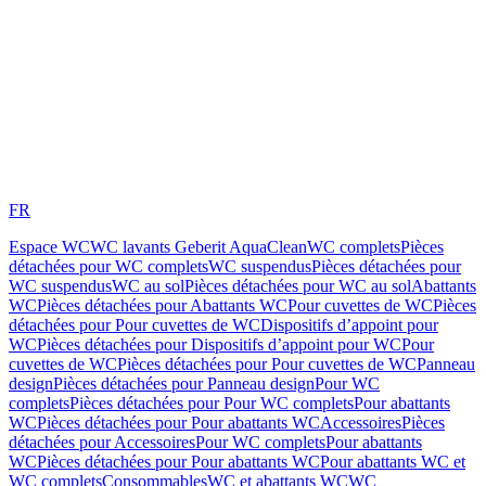
FR
Espace WC
WC lavants Geberit AquaClean
WC complets
Pièces
détachées pour WC complets
WC suspendus
Pièces détachées pour
WC suspendus
WC au sol
Pièces détachées pour WC au sol
Abattants
WC
Pièces détachées pour Abattants WC
Pour cuvettes de WC
Pièces
détachées pour Pour cuvettes de WC
Dispositifs d’appoint pour
WC
Pièces détachées pour Dispositifs d’appoint pour WC
Pour
cuvettes de WC
Pièces détachées pour Pour cuvettes de WC
Panneau
design
Pièces détachées pour Panneau design
Pour WC
complets
Pièces détachées pour Pour WC complets
Pour abattants
WC
Pièces détachées pour Pour abattants WC
Accessoires
Pièces
détachées pour Accessoires
Pour WC complets
Pour abattants
WC
Pièces détachées pour Pour abattants WC
Pour abattants WC et
WC complets
Consommables
WC et abattants WC
WC