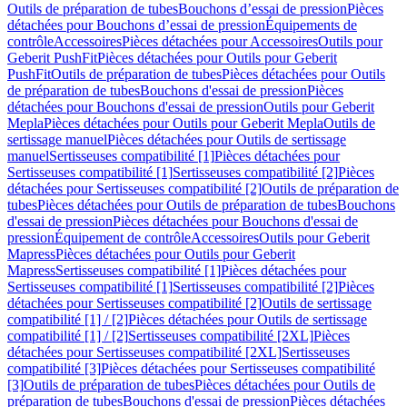
Outils de préparation de tubes
Bouchons d’essai de pression
Pièces
détachées pour Bouchons d’essai de pression
Équipements de
contrôle
Accessoires
Pièces détachées pour Accessoires
Outils pour
Geberit PushFit
Pièces détachées pour Outils pour Geberit
PushFit
Outils de préparation de tubes
Pièces détachées pour Outils
de préparation de tubes
Bouchons d'essai de pression
Pièces
détachées pour Bouchons d'essai de pression
Outils pour Geberit
Mepla
Pièces détachées pour Outils pour Geberit Mepla
Outils de
sertissage manuel
Pièces détachées pour Outils de sertissage
manuel
Sertisseuses compatibilité [1]
Pièces détachées pour
Sertisseuses compatibilité [1]
Sertisseuses compatibilité [2]
Pièces
détachées pour Sertisseuses compatibilité [2]
Outils de préparation de
tubes
Pièces détachées pour Outils de préparation de tubes
Bouchons
d'essai de pression
Pièces détachées pour Bouchons d'essai de
pression
Équipement de contrôle
Accessoires
Outils pour Geberit
Mapress
Pièces détachées pour Outils pour Geberit
Mapress
Sertisseuses compatibilité [1]
Pièces détachées pour
Sertisseuses compatibilité [1]
Sertisseuses compatibilité [2]
Pièces
détachées pour Sertisseuses compatibilité [2]
Outils de sertissage
compatibilité [1] / [2]
Pièces détachées pour Outils de sertissage
compatibilité [1] / [2]
Sertisseuses compatibilité [2XL]
Pièces
détachées pour Sertisseuses compatibilité [2XL]
Sertisseuses
compatibilité [3]
Pièces détachées pour Sertisseuses compatibilité
[3]
Outils de préparation de tubes
Pièces détachées pour Outils de
préparation de tubes
Bouchons d'essai de pression
Pièces détachées