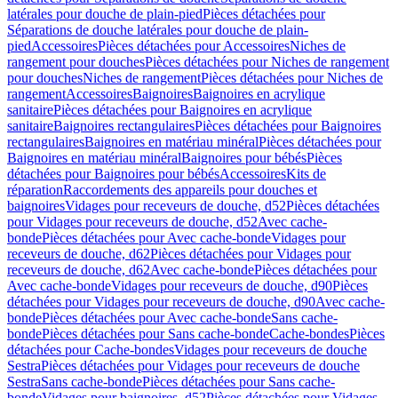
latérales pour douche de plain-pied
Pièces détachées pour
Séparations de douche latérales pour douche de plain-
pied
Accessoires
Pièces détachées pour Accessoires
Niches de
rangement pour douches
Pièces détachées pour Niches de rangement
pour douches
Niches de rangement
Pièces détachées pour Niches de
rangement
Accessoires
Baignoires
Baignoires en acrylique
sanitaire
Pièces détachées pour Baignoires en acrylique
sanitaire
Baignoires rectangulaires
Pièces détachées pour Baignoires
rectangulaires
Baignoires en matériau minéral
Pièces détachées pour
Baignoires en matériau minéral
Baignoires pour bébés
Pièces
détachées pour Baignoires pour bébés
Accessoires
Kits de
réparation
Raccordements des appareils pour douches et
baignoires
Vidages pour receveurs de douche, d52
Pièces détachées
pour Vidages pour receveurs de douche, d52
Avec cache-
bonde
Pièces détachées pour Avec cache-bonde
Vidages pour
receveurs de douche, d62
Pièces détachées pour Vidages pour
receveurs de douche, d62
Avec cache-bonde
Pièces détachées pour
Avec cache-bonde
Vidages pour receveurs de douche, d90
Pièces
détachées pour Vidages pour receveurs de douche, d90
Avec cache-
bonde
Pièces détachées pour Avec cache-bonde
Sans cache-
bonde
Pièces détachées pour Sans cache-bonde
Cache-bondes
Pièces
détachées pour Cache-bondes
Vidages pour receveurs de douche
Sestra
Pièces détachées pour Vidages pour receveurs de douche
Sestra
Sans cache-bonde
Pièces détachées pour Sans cache-
bonde
Vidages pour baignoires, d52
Pièces détachées pour Vidages