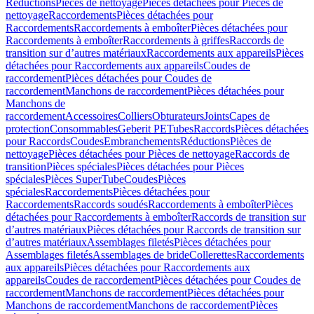
Réductions
Pièces de nettoyage
Pièces détachées pour Pièces de
nettoyage
Raccordements
Pièces détachées pour
Raccordements
Raccordements à emboîter
Pièces détachées pour
Raccordements à emboîter
Raccordements à griffes
Raccords de
transition sur d’autres matériaux
Raccordements aux appareils
Pièces
détachées pour Raccordements aux appareils
Coudes de
raccordement
Pièces détachées pour Coudes de
raccordement
Manchons de raccordement
Pièces détachées pour
Manchons de
raccordement
Accessoires
Colliers
Obturateurs
Joints
Capes de
protection
Consommables
Geberit PE
Tubes
Raccords
Pièces détachées
pour Raccords
Coudes
Embranchements
Réductions
Pièces de
nettoyage
Pièces détachées pour Pièces de nettoyage
Raccords de
transition
Pièces spéciales
Pièces détachées pour Pièces
spéciales
Pièces SuperTube
Coudes
Pièces
spéciales
Raccordements
Pièces détachées pour
Raccordements
Raccords soudés
Raccordements à emboîter
Pièces
détachées pour Raccordements à emboîter
Raccords de transition sur
d’autres matériaux
Pièces détachées pour Raccords de transition sur
d’autres matériaux
Assemblages filetés
Pièces détachées pour
Assemblages filetés
Assemblages de bride
Collerettes
Raccordements
aux appareils
Pièces détachées pour Raccordements aux
appareils
Coudes de raccordement
Pièces détachées pour Coudes de
raccordement
Manchons de raccordement
Pièces détachées pour
Manchons de raccordement
Manchons de raccordement
Pièces