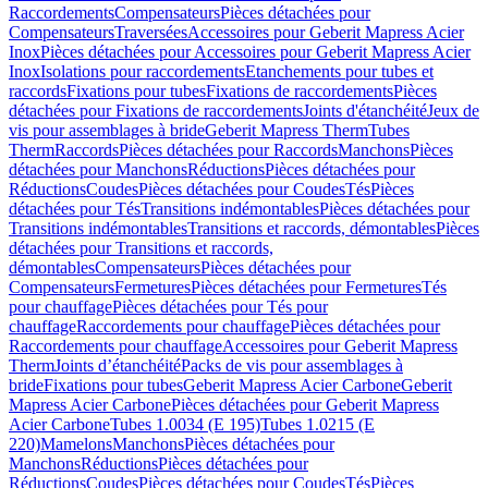
Raccordements
Compensateurs
Pièces détachées pour
Compensateurs
Traversées
Accessoires pour Geberit Mapress Acier
Inox
Pièces détachées pour Accessoires pour Geberit Mapress Acier
Inox
Isolations pour raccordements
Etanchements pour tubes et
raccords
Fixations pour tubes
Fixations de raccordements
Pièces
détachées pour Fixations de raccordements
Joints d'étanchéité
Jeux de
vis pour assemblages à bride
Geberit Mapress Therm
Tubes
Therm
Raccords
Pièces détachées pour Raccords
Manchons
Pièces
détachées pour Manchons
Réductions
Pièces détachées pour
Réductions
Coudes
Pièces détachées pour Coudes
Tés
Pièces
détachées pour Tés
Transitions indémontables
Pièces détachées pour
Transitions indémontables
Transitions et raccords, démontables
Pièces
détachées pour Transitions et raccords,
démontables
Compensateurs
Pièces détachées pour
Compensateurs
Fermetures
Pièces détachées pour Fermetures
Tés
pour chauffage
Pièces détachées pour Tés pour
chauffage
Raccordements pour chauffage
Pièces détachées pour
Raccordements pour chauffage
Accessoires pour Geberit Mapress
Therm
Joints d’étanchéité
Packs de vis pour assemblages à
bride
Fixations pour tubes
Geberit Mapress Acier Carbone
Geberit
Mapress Acier Carbone
Pièces détachées pour Geberit Mapress
Acier Carbone
Tubes 1.0034 (E 195)
Tubes 1.0215 (E
220)
Mamelons
Manchons
Pièces détachées pour
Manchons
Réductions
Pièces détachées pour
Réductions
Coudes
Pièces détachées pour Coudes
Tés
Pièces