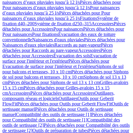
naissances d’eaux pluviales jusqu’à 12 l/s
Pièces détachées pour
Pour naissances d’eaux pluviales jusqu’à 12 l/s
Pour naissances
d’eaux pluviales jusqu’à 25 l/s
Pièces détachées pour Pour
naissances d’eaux pluviales jusqu’à 25 l/s
Fixations
Système de
fixation d40–200
Système de fixation d250–315
Accessoires
Pièces
détachées pour Accessoires
Pour naissances
Pièces détachées pour
Pour naissances
Pour fixations
Évacuation des eaux de toiture
conventionnelle
Naissances d'eaux pluviales
Pièces détachées pour
Naissances d'eaux pluviales
Raccords au pare-vapeur
Pièces
détachées pour Raccords au pare-vapeur
Accessoires
Pièces
détachées pour Accessoires
Évacuation des sols
Evacuation de
surface pour l'intérieur et l'extérieur
Pièces détachées pour
Evacuation de surface pour l'intérieur et l'extérieur
Siphons de sol
pour balcons et terrasses, 10 x 10 cm
Pièces détachées pour Siphons
de sol pour balcons et terrasses, 10 x 10 cm
Siphons de sol 13 x 13
cm
Pièces détachées pour Siphons de sol 13 x 13 cm
Grilles-avaloirs
15 x 15 cm
Pièces détachées pour Grilles-avaloirs 15 x 15
cm
Accessoires
Pièces détachées pour Accessoires
Outillages,
composants réseau et logiciels
Outillages
Outils pour Geberit
FlowFit
Pièces détachées pour Outils pour Geberit FlowFit
Outils de
sertissage manuel
Pièces détachées pour Outils de sertissage
manuel
Compatibilité des outils de sertissage [1]
Pièces détachées
pour Compatibilité des outils de sertissage [1]
Compatibilité des
outils de sertissage [2]
Pièces détachées pour Compatibilité des outils
de sertissage [2]
Outils de préparation de tubes
Pièces détachées pour