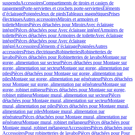
suspendu
Accessoires
Compartiments de tiroirs et casiers de
rangement
Porte-serviettes et crochets porte-serviettes
Éléments
d’éclairage
Poignées
Jeux de pieds
Tableaux magnétiques
Prises
électriques
Autres accessoires
Miroirs et armoires et
toilette
Miroirs
Pièces détachées pour Miroirs
Avec éclairage
intégré
Pièces détachées pour Avec éclairage intégré
Armoires de
toilette
Pièces détachées pour Armoires de toilette
Avec éclairage
intégré
Pièces détachées pour Avec éclairage
intégré
Accessoires
Éléments d’éclairage
Poignées
Autres
accessoires
Prises électriques
Robinetteries
Robinetteries de
lavabo
Pièces détachées pour Robinetteries de lavabo
Montage sur
gorge, alimentation sur secteur
Pièces détachées pour Montage sur
gorge, alimentation sur secteur
Montage sur gorge, alimentation par
piles
Pièces détachées pour Montage sur gorge, alimentation par
piles
Montage sur gorge, alimentation par générateur
Pièces détachées
pour Montage sur gorge, alimentation par générateur
Montage sur
gorge, robinet mitigeur
Pièces détachées pour Montage sur gorge,
robinet mitigeur
Montage mural, alimentation sur secteur
Pièces
détachées pour Montage mural, alimentation sur secteur
Montage
mural, alimentation par piles
Pièces détachées pour Montage mural,
alimentation par piles
Montage mural, alimentation par
générateur
Pièces détachées pour Montage mural, alimentation par
générateur
Montage mural, robinet mélangeur
Pièces détachées pour
Montage mural, robinet mélangeur
Accessoires
Pièces détachées pour
Accessoires
Pour robinetteries de lavabo
Pièces détachées pour Pour