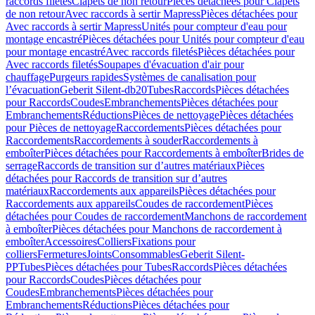
raccords filetés
Clapets de non retour
Pièces détachées pour Clapets
de non retour
Avec raccords à sertir Mapress
Pièces détachées pour
Avec raccords à sertir Mapress
Unités pour compteur d'eau pour
montage encastré
Pièces détachées pour Unités pour compteur d'eau
pour montage encastré
Avec raccords filetés
Pièces détachées pour
Avec raccords filetés
Soupapes d'évacuation d'air pour
chauffage
Purgeurs rapides
Systèmes de canalisation pour
l’évacuation
Geberit Silent-db20
Tubes
Raccords
Pièces détachées
pour Raccords
Coudes
Embranchements
Pièces détachées pour
Embranchements
Réductions
Pièces de nettoyage
Pièces détachées
pour Pièces de nettoyage
Raccordements
Pièces détachées pour
Raccordements
Raccordements à souder
Raccordements à
emboîter
Pièces détachées pour Raccordements à emboîter
Brides de
serrage
Raccords de transition sur d’autres matériaux
Pièces
détachées pour Raccords de transition sur d’autres
matériaux
Raccordements aux appareils
Pièces détachées pour
Raccordements aux appareils
Coudes de raccordement
Pièces
détachées pour Coudes de raccordement
Manchons de raccordement
à emboîter
Pièces détachées pour Manchons de raccordement à
emboîter
Accessoires
Colliers
Fixations pour
colliers
Fermetures
Joints
Consommables
Geberit Silent-
PP
Tubes
Pièces détachées pour Tubes
Raccords
Pièces détachées
pour Raccords
Coudes
Pièces détachées pour
Coudes
Embranchements
Pièces détachées pour
Embranchements
Réductions
Pièces détachées pour