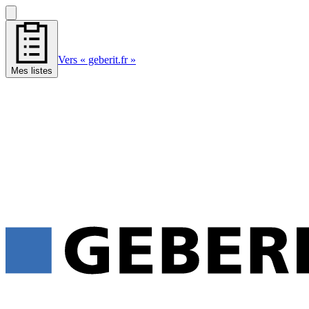
Vers « geberit.fr »
Mes listes