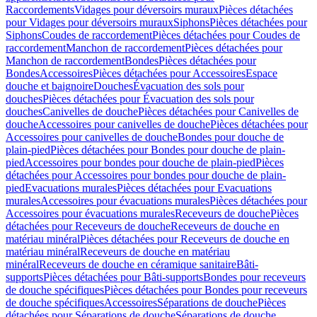
Raccordements
Vidages pour déversoirs muraux
Pièces détachées
pour Vidages pour déversoirs muraux
Siphons
Pièces détachées pour
Siphons
Coudes de raccordement
Pièces détachées pour Coudes de
raccordement
Manchon de raccordement
Pièces détachées pour
Manchon de raccordement
Bondes
Pièces détachées pour
Bondes
Accessoires
Pièces détachées pour Accessoires
Espace
douche et baignoire
Douches
Évacuation des sols pour
douches
Pièces détachées pour Évacuation des sols pour
douches
Canivelles de douche
Pièces détachées pour Canivelles de
douche
Accessoires pour canivelles de douche
Pièces détachées pour
Accessoires pour canivelles de douche
Bondes pour douche de
plain-pied
Pièces détachées pour Bondes pour douche de plain-
pied
Accessoires pour bondes pour douche de plain-pied
Pièces
détachées pour Accessoires pour bondes pour douche de plain-
pied
Evacuations murales
Pièces détachées pour Evacuations
murales
Accessoires pour évacuations murales
Pièces détachées pour
Accessoires pour évacuations murales
Receveurs de douche
Pièces
détachées pour Receveurs de douche
Receveurs de douche en
matériau minéral
Pièces détachées pour Receveurs de douche en
matériau minéral
Receveurs de douche en matériau
minéral
Receveurs de douche en céramique sanitaire
Bâti-
supports
Pièces détachées pour Bâti-supports
Bondes pour receveurs
de douche spécifiques
Pièces détachées pour Bondes pour receveurs
de douche spécifiques
Accessoires
Séparations de douche
Pièces
détachées pour Séparations de douche
Séparations de douche