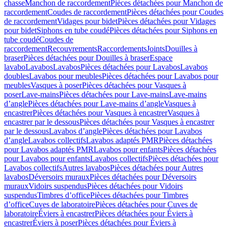
chasse
Manchon de raccordement
Pièces détachées pour Manchon de
raccordement
Coudes de raccordement
Pièces détachées pour Coudes
de raccordement
Vidages pour bidet
Pièces détachées pour Vidages
pour bidet
Siphons en tube coudé
Pièces détachées pour Siphons en
tube coudé
Coudes de
raccordement
Recouvrements
Raccordements
Joints
Douilles à
braser
Pièces détachées pour Douilles à braser
Espace
lavabo
Lavabos
Lavabos
Pièces détachées pour Lavabos
Lavabos
doubles
Lavabos pour meubles
Pièces détachées pour Lavabos pour
meubles
Vasques à poser
Pièces détachées pour Vasques à
poser
Lave-mains
Pièces détachées pour Lave-mains
Lave-mains
d’angle
Pièces détachées pour Lave-mains d’angle
Vasques à
encastrer
Pièces détachées pour Vasques à encastrer
Vasques à
encastrer par le dessous
Pièces détachées pour Vasques à encastrer
par le dessous
Lavabos d’angle
Pièces détachées pour Lavabos
d’angle
Lavabos collectifs
Lavabos adaptés PMR
Pièces détachées
pour Lavabos adaptés PMR
Lavabos pour enfants
Pièces détachées
pour Lavabos pour enfants
Lavabos collectifs
Pièces détachées pour
Lavabos collectifs
Autres lavabos
Pièces détachées pour Autres
lavabos
Déversoirs muraux
Pièces détachées pour Déversoirs
muraux
Vidoirs suspendus
Pièces détachées pour Vidoirs
suspendus
Timbres dʼoffice
Pièces détachées pour Timbres
dʼoffice
Cuves de laboratoire
Pièces détachées pour Cuves de
laboratoire
Éviers à encastrer
Pièces détachées pour Éviers à
encastrer
Éviers à poser
Pièces détachées pour Éviers à