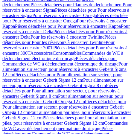
déclenchement
Pièces détachées pour Plaques de déclenchement
Pour
réservoirs à encastrer Sigma
Pièces détachées pour Pour réservoirs à
encastrer Sigma
Pour réservoirs à encastrer Omega
Pièces détachées
pour Pour réservoirs à encastrer Omega
Pour réservoirs à encastrer
Kappa
Pièces détachées pour Pour réservoirs à encastrer Kappa
Pour
réservoirs à encastrer Delta
Pièces détachées pour Pour réservoirs à
encastrer Delta
Pour les réservoirs à encastrer Twinline
Pièces
détachées pour Pour les réservoirs à encastrer Twinline
Pour
réservoirs à encastrer 300T
Pièces détachées pour Pour réservoirs à
encastrer 300T
Accessoires
Consommables
Commandes de WC à
déclenchement électronique du rinçage
Pièces détachées pour
Commandes de WC à déclenchement électronique du rinçage
Pour
alimentation sur secteur, pour réservoirs à encastrer Geberit Sigma
12 cm
Pièces détachées pour Pour alimentation sur secteur, pour
réservoirs à encastrer Geberit Sigma 12 cm
Pour alimentation sur
secteur, pour réservoirs à encastrer Geberit Sigma 8 cm
Pièces
détachées pour Pour alimentation sur secteur, pour réservoirs à
encastrer Geberit Sigma 8 cm
Pour alimentation sur secteur, pour
réservoirs à encastrer Geberit Omega 12 cm
Pièces détachées pour
Pour alimentation sur secteur, pour réservoirs à encastrer Geberit
Omega 12 cm
Pour alimentation par piles, pour réservoirs à encastrer
Geberit Sigma 12 cm
Pièces détachées pour Pour alimentation par
piles, pour réservoirs à encastrer Geberit Sigma 12 cm
Commandes
de WC avec déclenchement pneumatique du rinçage
Pièces
détachées pour Commandes de WC avec déclenchement