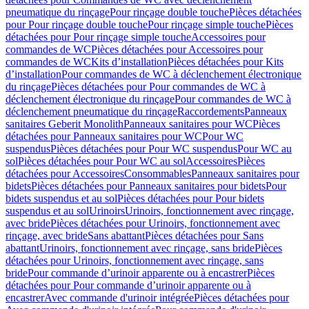
pneumatique du rinçage
Pour rinçage double touche
Pièces détachées
pour Pour rinçage double touche
Pour rinçage simple touche
Pièces
détachées pour Pour rinçage simple touche
Accessoires pour
commandes de WC
Pièces détachées pour Accessoires pour
commandes de WC
Kits d’installation
Pièces détachées pour Kits
d’installation
Pour commandes de WC à déclenchement électronique
du rinçage
Pièces détachées pour Pour commandes de WC à
déclenchement électronique du rinçage
Pour commandes de WC à
déclenchement pneumatique du rinçage
Raccordements
Panneaux
sanitaires Geberit Monolith
Panneaux sanitaires pour WC
Pièces
détachées pour Panneaux sanitaires pour WC
Pour WC
suspendus
Pièces détachées pour Pour WC suspendus
Pour WC au
sol
Pièces détachées pour Pour WC au sol
Accessoires
Pièces
détachées pour Accessoires
Consommables
Panneaux sanitaires pour
bidets
Pièces détachées pour Panneaux sanitaires pour bidets
Pour
bidets suspendus et au sol
Pièces détachées pour Pour bidets
suspendus et au sol
Urinoirs
Urinoirs, fonctionnement avec rinçage,
avec bride
Pièces détachées pour Urinoirs, fonctionnement avec
rinçage, avec bride
Sans abattant
Pièces détachées pour Sans
abattant
Urinoirs, fonctionnement avec rinçage, sans bride
Pièces
détachées pour Urinoirs, fonctionnement avec rinçage, sans
bride
Pour commande d’urinoir apparente ou à encastrer
Pièces
détachées pour Pour commande d’urinoir apparente ou à
encastrer
Avec commande d'urinoir intégrée
Pièces détachées pour