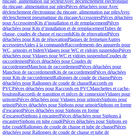
rinçage, alimentation sur secteur
Avec déclenchement électronique
du rinçage, alimentation par piles
Pièces détachées pour Avec
déclenchement électronique du rinçage, alimentation par piles
Avec
déclenchement pneumatique du rinçage
Accessoires
Pièces détachées
pour Accessoires
Kits d’installation et de remplacement
Pièces
détachées pour Kits d’installation et de remplacement
Tubes de
chasse, coudes de chasse et raccords
Kits de rénovation
Pièces
détachées pour Kits de rénovation
Plaques de fermeture
Autres
accessoires
Aides à la commande
Raccordements des appareils pour
WC, urinoirs et bidets
Vidages pour WC et vidoirs suspendus
Pièces
détachées pour Vidages pour WC et vidoirs suspendus
Coudes de
raccordement
Pièces détachées pour Coudes de
raccordement
Manchon de raccordement
Pièces détachées pour
Manchon de raccordement
Kits de raccordement
Pièces détachées
pour Kits de raccordement
Rallonges de coude de chasse
Pièces
détachées pour Rallonges de coude de chasse
Raccords en
PVC
Pièces détachées pour Raccords en PVC
Manchettes et cache-
boulons
Raccords de transition et pièces de connexion
Vidages pour
urinoirs
Pièces détachées pour Vidages pour urinoirs
Siphons pour
urinoir
Pièces détachées pour Siphons pour urinoir
Siphons en forme
d’escargot
Pièces détachées pour Siphons en forme
d’escargot
Siphons à encastrer
Pièces détachées pour Siphons à
encastrer
Siphons en tube coudé
Pièces détachées pour Siphons en
tube coudé
Rallonges de coude de chasse et tube de chasse
Pièces
détachées pour Rallonges de coude de chasse et tube de