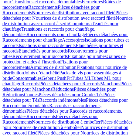
pour Transitions et raccords, démontables
Fermetures
Boîtes de
raccordement
Raccordements
Pièces détachées pour
Raccordements
Nourrices de distribution avec raccord fileté
Pièces
détachées pour Nourrices de distribution avec raccord fileté
Nourrice
de distribution avec raccord à sertir
Compteurs d'eau
Tés pour
chauffage
Transitions et raccords pour chauffage,
démontables
Raccordements pour chauffage
Pièces détachées pour
Raccordements pour chauffage
Accessoires
Isolations pour tubes et
raccords
Isolations pour raccordements
Étanchéités pour tubes et
raccords
Étanchéités pour raccords
Recouvrements pour
tubes
Recouvrement pour raccords
Fixations pour tubes
Gaines de
protection et aides à l'insertion
Fixations pour
raccordements
Armoires de distribution
Fixations pour nourrice de
distribution
Joints d’étanchéité
Packs de vis pour assemblages à
bride
Consommables
Geberit PushFit
Tubes ML
Tubes ML pour
chauffage
Raccords
Pièces détachées pour Raccords
Manchons
Pièces
détachées pour Manchons
Réductions
Pièces détachées pour
Réductions
Coudes
Pièces détachées pour Coudes
Tés
Pièces
détachées pour Tés
Raccords indémontables
Pièces détachées pour
Raccords indémontables
Raccords et raccordements,
démontables
Pièces détachées pour Raccords et raccordements,
démontables
Raccordements
Pièces détachées pour
Raccordements
Nourrices de distribution à emboîter
Pièces détachées
pour Nourrices de distribution à emboîter
Nourrices de distribution
avec raccord fileté
Pièces détachées pour Nourrices de distribution