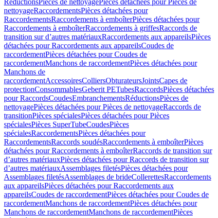
Réductions
Pièces de nettoyage
Pièces détachées pour Pièces de
nettoyage
Raccordements
Pièces détachées pour
Raccordements
Raccordements à emboîter
Pièces détachées pour
Raccordements à emboîter
Raccordements à griffes
Raccords de
transition sur d’autres matériaux
Raccordements aux appareils
Pièces
détachées pour Raccordements aux appareils
Coudes de
raccordement
Pièces détachées pour Coudes de
raccordement
Manchons de raccordement
Pièces détachées pour
Manchons de
raccordement
Accessoires
Colliers
Obturateurs
Joints
Capes de
protection
Consommables
Geberit PE
Tubes
Raccords
Pièces détachées
pour Raccords
Coudes
Embranchements
Réductions
Pièces de
nettoyage
Pièces détachées pour Pièces de nettoyage
Raccords de
transition
Pièces spéciales
Pièces détachées pour Pièces
spéciales
Pièces SuperTube
Coudes
Pièces
spéciales
Raccordements
Pièces détachées pour
Raccordements
Raccords soudés
Raccordements à emboîter
Pièces
détachées pour Raccordements à emboîter
Raccords de transition sur
d’autres matériaux
Pièces détachées pour Raccords de transition sur
d’autres matériaux
Assemblages filetés
Pièces détachées pour
Assemblages filetés
Assemblages de bride
Collerettes
Raccordements
aux appareils
Pièces détachées pour Raccordements aux
appareils
Coudes de raccordement
Pièces détachées pour Coudes de
raccordement
Manchons de raccordement
Pièces détachées pour
Manchons de raccordement
Manchons de raccordement
Pièces