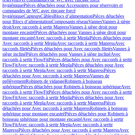
hygiénique
Pièces détachées pour Accessoires pour réservoirs et
commandes de WC avec rinçage forcé
hygiénique
Capteurs
Câbles
Blocs d’alimentation
Pièces détachées
pour Blocs d’alimentation
Composants réseau
Vannes
Vannes à siège
droit
Avec raccords à sertir Mapress
Vannes à siège droit pour
montage encastré
Pièces détachées pour Vannes à siège droit pour
montage encastré
Avec raccords à sertir Mepla
Pièces détachées pour
Avec raccords à sertir Mepla
Avec raccords à sertir Mapress
Avec
raccords filetés
Pièces détachées pour Avec raccords filetés
Vannes à
siège incliné
Pièces détachées pour Vannes à siège incliné
Avec
raccords à sertir FlowFit
Pièces détachées pour Avec raccords à sertir
FlowFit
Avec raccords à sertir Mepla
Pièces détachées pour Avec
raccords à sertir Mepla
Avec raccords à sertir Mapress
Pièces
détachées pour Avec raccords à sertir Mapress
Vannes de
prélèvement
Robinets de vidange
Robinets à boisseau
sphérique
Pièces détachées pour Robinets à boisseau sphérique
Avec
raccords à sertir FlowFit
Pièces détachées pour Avec raccords à sertir
FlowFit
Avec raccords à sertir Mepla
Pièces détachées pour Avec
raccords à sertir Mepla
Avec raccords à sertir Mapress
Pièces
détachées pour Avec raccords à sertir Mapress
Robinets à boisseau
sphérique pour montage encastré
Pièces détachées pour Robinets à
boisseau sphérique pour montage encastré
Avec raccords à sertir
FlowFit
Avec raccords à sertir Mepla
Avec raccords à sertir
Mapress
Pièces détachées pour Avec raccords à sertir Mapress
Avec