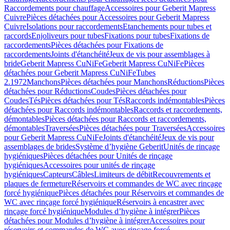
Raccordements pour chauffage
Accessoires pour Geberit Mapress
Cuivre
Pièces détachées pour Accessoires pour Geberit Mapress
Cuivre
Isolations pour raccordements
Etanchements pour tubes et
raccords
Enjoliveurs pour tubes
Fixations pour tubes
Fixations de
raccordements
Pièces détachées pour Fixations de
raccordements
Joints d'étanchéité
Jeux de vis pour assemblages à
bride
Geberit Mapress CuNiFe
Geberit Mapress CuNiFe
Pièces
détachées pour Geberit Mapress CuNiFe
Tubes
2.1972
Manchons
Pièces détachées pour Manchons
Réductions
Pièces
détachées pour Réductions
Coudes
Pièces détachées pour
Coudes
Tés
Pièces détachées pour Tés
Raccords indémontables
Pièces
détachées pour Raccords indémontables
Raccords et raccordements,
démontables
Pièces détachées pour Raccords et raccordements,
démontables
Traversées
Pièces détachées pour Traversées
Accessoires
pour Geberit Mapress CuNiFe
Joints d'étanchéité
Jeux de vis pour
assemblages de brides
Système d’hygiène Geberit
Unités de rinçage
hygiéniques
Pièces détachées pour Unités de rinçage
hygiéniques
Accessoires pour unités de rinçage
hygiéniques
Capteurs
Câbles
Limiteurs de débit
Recouvrements et
plaques de fermeture
Réservoirs et commandes de WC avec rinçage
forcé hygiénique
Pièces détachées pour Réservoirs et commandes de
WC avec rinçage forcé hygiénique
Réservoirs à encastrer avec
rinçage forcé hygiénique
Modules d’hygiène à intégrer
Pièces
détachées pour Modules d’hygiène à intégrer
Accessoires pour
réservoirs et commandes de WC avec rinçage forcé