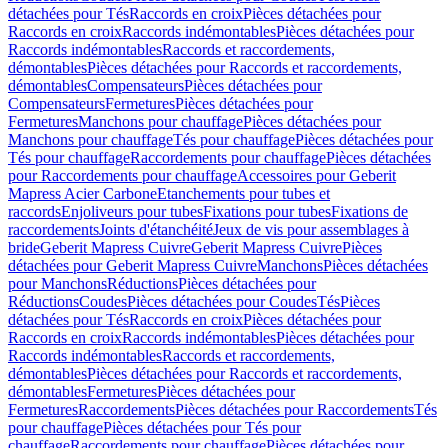
détachées pour Tés
Raccords en croix
Pièces détachées pour
Raccords en croix
Raccords indémontables
Pièces détachées pour
Raccords indémontables
Raccords et raccordements,
démontables
Pièces détachées pour Raccords et raccordements,
démontables
Compensateurs
Pièces détachées pour
Compensateurs
Fermetures
Pièces détachées pour
Fermetures
Manchons pour chauffage
Pièces détachées pour
Manchons pour chauffage
Tés pour chauffage
Pièces détachées pour
Tés pour chauffage
Raccordements pour chauffage
Pièces détachées
pour Raccordements pour chauffage
Accessoires pour Geberit
Mapress Acier Carbone
Etanchements pour tubes et
raccords
Enjoliveurs pour tubes
Fixations pour tubes
Fixations de
raccordements
Joints d'étanchéité
Jeux de vis pour assemblages à
bride
Geberit Mapress Cuivre
Geberit Mapress Cuivre
Pièces
détachées pour Geberit Mapress Cuivre
Manchons
Pièces détachées
pour Manchons
Réductions
Pièces détachées pour
Réductions
Coudes
Pièces détachées pour Coudes
Tés
Pièces
détachées pour Tés
Raccords en croix
Pièces détachées pour
Raccords en croix
Raccords indémontables
Pièces détachées pour
Raccords indémontables
Raccords et raccordements,
démontables
Pièces détachées pour Raccords et raccordements,
démontables
Fermetures
Pièces détachées pour
Fermetures
Raccordements
Pièces détachées pour Raccordements
Tés
pour chauffage
Pièces détachées pour Tés pour
chauffage
Raccordements pour chauffage
Pièces détachées pour