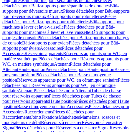
baignoires
Bâti-supports pour séparations de douches
Pièces
détachées pour Bâti-supports pour séparations de douches
Bâti-
supports pour déversoirs muraux
Pièces détachées pour Bâti-supports
pour déversoirs muraux
Bâti-supports pour robinetteries
Pièces
détachées pour Bâti-supports pour robinetteries
Bâti-supports pour
machines à laver et lave-vaisselle
Pièces détachées pour Bâti-
supports pour machines à laver et lave-vaisselle
Bâti-supports pour
charges de console
Pièces détachées pour Bâti-supports pour charges
de console
Bâti-supports pour éviers
Pièces détachées pour Bâti-
supports pour éviers
Accessoires
Pièces détachées pour
Accessoires
Réservoirs apparents
Réservoirs apparents pour WC, en
matière synthétique
Pièces détachées pour Réservoirs apparents pour
WC, en matière synthétique
Attenant
Pièces détachées pour
Attenant
Haute position
Pièces détachées pour Haute position
Basse et
moyenne position
Pièces détachées pour Basse et moyenne
position
Réservoirs apparents pour WC, en céramique sanitaire
Pièces
détachées pour Réservoirs apparents pour WC, en céramique
sanitaire
Attenant
Pièces détachées pour Attenant
Tubes de chasse
pour réservoirs apparents
Pièces détachées pour Tubes de chasse
pour réservoirs apparents
Haute position
Pièces détachées pour Haute
position
Basse et moyenne position
Accessoires
Pièces détachées pour
Accessoires
Raccordements
Pièces détachées pour
Raccordements
Joints
Fixations
Manchettes
Mamelons, rosaces et
modérateurs de débit
Réservoirs à encastrer
Réservoirs à encastrer
Sigma
Pièces détachées pour Réservoirs à encastrer Sigma
Réservoirs