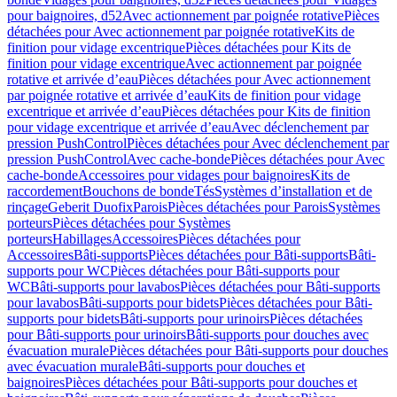
pour baignoires, d52
Avec actionnement par poignée rotative
Pièces
détachées pour Avec actionnement par poignée rotative
Kits de
finition pour vidage excentrique
Pièces détachées pour Kits de
finition pour vidage excentrique
Avec actionnement par poignée
rotative et arrivée d’eau
Pièces détachées pour Avec actionnement
par poignée rotative et arrivée d’eau
Kits de finition pour vidage
excentrique et arrivée d’eau
Pièces détachées pour Kits de finition
pour vidage excentrique et arrivée d’eau
Avec déclenchement par
pression PushControl
Pièces détachées pour Avec déclenchement par
pression PushControl
Avec cache-bonde
Pièces détachées pour Avec
cache-bonde
Accessoires pour vidages pour baignoires
Kits de
raccordement
Bouchons de bonde
Tés
Systèmes d’installation et de
rinçage
Geberit Duofix
Parois
Pièces détachées pour Parois
Systèmes
porteurs
Pièces détachées pour Systèmes
porteurs
Habillages
Accessoires
Pièces détachées pour
Accessoires
Bâti-supports
Pièces détachées pour Bâti-supports
Bâti-
supports pour WC
Pièces détachées pour Bâti-supports pour
WC
Bâti-supports pour lavabos
Pièces détachées pour Bâti-supports
pour lavabos
Bâti-supports pour bidets
Pièces détachées pour Bâti-
supports pour bidets
Bâti-supports pour urinoirs
Pièces détachées
pour Bâti-supports pour urinoirs
Bâti-supports pour douches avec
évacuation murale
Pièces détachées pour Bâti-supports pour douches
avec évacuation murale
Bâti-supports pour douches et
baignoires
Pièces détachées pour Bâti-supports pour douches et