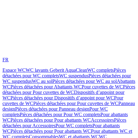
FR
Espace WC
WC lavants Geberit AquaClean
WC complets
Pièces
détachées pour WC complets
WC suspendus
Pièces détachées pour
WC suspendus
WC au sol
Pièces détachées pour WC au sol
Abattants
WC
Pièces détachées pour Abattants WC
Pour cuvettes de WC
Pièces
détachées pour Pour cuvettes de WC
Dispositifs d’appoint pour
WC
Pièces détachées pour Dispositifs d’appoint pour WC
Pour
cuvettes de WC
Pièces détachées pour Pour cuvettes de WC
Panneau
design
Pièces détachées pour Panneau design
Pour WC
complets
Pièces détachées pour Pour WC complets
Pour abattants
WC
Pièces détachées pour Pour abattants WC
Accessoires
Pièces
détachées pour Accessoires
Pour WC complets
Pour abattants
WC
Pièces détachées pour Pour abattants WC
Pour abattants WC et
WC complets
Consommables
WC et abattants WC
WC