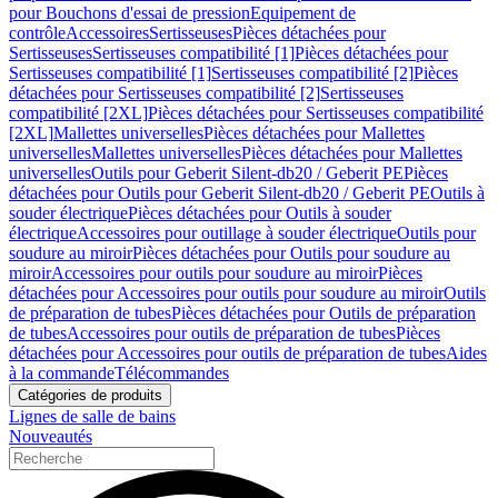
pour Bouchons d'essai de pression
Equipement de
contrôle
Accessoires
Sertisseuses
Pièces détachées pour
Sertisseuses
Sertisseuses compatibilité [1]
Pièces détachées pour
Sertisseuses compatibilité [1]
Sertisseuses compatibilité [2]
Pièces
détachées pour Sertisseuses compatibilité [2]
Sertisseuses
compatibilité [2XL]
Pièces détachées pour Sertisseuses compatibilité
[2XL]
Mallettes universelles
Pièces détachées pour Mallettes
universelles
Mallettes universelles
Pièces détachées pour Mallettes
universelles
Outils pour Geberit Silent-db20 / Geberit PE
Pièces
détachées pour Outils pour Geberit Silent-db20 / Geberit PE
Outils à
souder électrique
Pièces détachées pour Outils à souder
électrique
Accessoires pour outillage à souder électrique
Outils pour
soudure au miroir
Pièces détachées pour Outils pour soudure au
miroir
Accessoires pour outils pour soudure au miroir
Pièces
détachées pour Accessoires pour outils pour soudure au miroir
Outils
de préparation de tubes
Pièces détachées pour Outils de préparation
de tubes
Accessoires pour outils de préparation de tubes
Pièces
détachées pour Accessoires pour outils de préparation de tubes
Aides
à la commande
Télécommandes
Catégories de produits
Lignes de salle de bains
Nouveautés