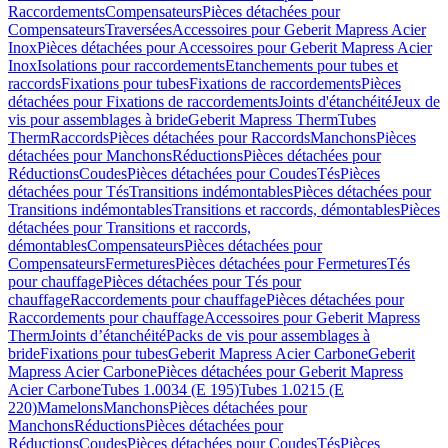
Raccordements
Compensateurs
Pièces détachées pour
Compensateurs
Traversées
Accessoires pour Geberit Mapress Acier
Inox
Pièces détachées pour Accessoires pour Geberit Mapress Acier
Inox
Isolations pour raccordements
Etanchements pour tubes et
raccords
Fixations pour tubes
Fixations de raccordements
Pièces
détachées pour Fixations de raccordements
Joints d'étanchéité
Jeux de
vis pour assemblages à bride
Geberit Mapress Therm
Tubes
Therm
Raccords
Pièces détachées pour Raccords
Manchons
Pièces
détachées pour Manchons
Réductions
Pièces détachées pour
Réductions
Coudes
Pièces détachées pour Coudes
Tés
Pièces
détachées pour Tés
Transitions indémontables
Pièces détachées pour
Transitions indémontables
Transitions et raccords, démontables
Pièces
détachées pour Transitions et raccords,
démontables
Compensateurs
Pièces détachées pour
Compensateurs
Fermetures
Pièces détachées pour Fermetures
Tés
pour chauffage
Pièces détachées pour Tés pour
chauffage
Raccordements pour chauffage
Pièces détachées pour
Raccordements pour chauffage
Accessoires pour Geberit Mapress
Therm
Joints d’étanchéité
Packs de vis pour assemblages à
bride
Fixations pour tubes
Geberit Mapress Acier Carbone
Geberit
Mapress Acier Carbone
Pièces détachées pour Geberit Mapress
Acier Carbone
Tubes 1.0034 (E 195)
Tubes 1.0215 (E
220)
Mamelons
Manchons
Pièces détachées pour
Manchons
Réductions
Pièces détachées pour
Réductions
Coudes
Pièces détachées pour Coudes
Tés
Pièces