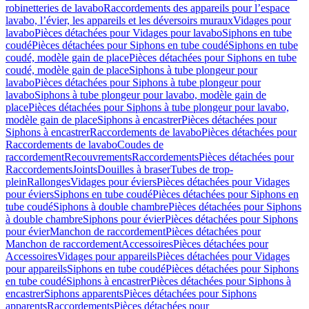
robinetteries de lavabo
Raccordements des appareils pour l’espace
lavabo, l’évier, les appareils et les déversoirs muraux
Vidages pour
lavabo
Pièces détachées pour Vidages pour lavabo
Siphons en tube
coudé
Pièces détachées pour Siphons en tube coudé
Siphons en tube
coudé, modèle gain de place
Pièces détachées pour Siphons en tube
coudé, modèle gain de place
Siphons à tube plongeur pour
lavabo
Pièces détachées pour Siphons à tube plongeur pour
lavabo
Siphons à tube plongeur pour lavabo, modèle gain de
place
Pièces détachées pour Siphons à tube plongeur pour lavabo,
modèle gain de place
Siphons à encastrer
Pièces détachées pour
Siphons à encastrer
Raccordements de lavabo
Pièces détachées pour
Raccordements de lavabo
Coudes de
raccordement
Recouvrements
Raccordements
Pièces détachées pour
Raccordements
Joints
Douilles à braser
Tubes de trop-
plein
Rallonges
Vidages pour éviers
Pièces détachées pour Vidages
pour éviers
Siphons en tube coudé
Pièces détachées pour Siphons en
tube coudé
Siphons à double chambre
Pièces détachées pour Siphons
à double chambre
Siphons pour évier
Pièces détachées pour Siphons
pour évier
Manchon de raccordement
Pièces détachées pour
Manchon de raccordement
Accessoires
Pièces détachées pour
Accessoires
Vidages pour appareils
Pièces détachées pour Vidages
pour appareils
Siphons en tube coudé
Pièces détachées pour Siphons
en tube coudé
Siphons à encastrer
Pièces détachées pour Siphons à
encastrer
Siphons apparents
Pièces détachées pour Siphons
apparents
Raccordements
Pièces détachées pour