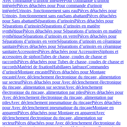
Avec commande d'urinoir intégrée
Pour commande d'urinoir
intégrée
Pièces détachées pour Pour commande d'urinoir
intégrée
Urinoirs, fonctionnement sans eau
Pièces détachées pour
Urinoirs, fonctionnement sans eau
Sans abattant
Pièces détachées
pour Sans abattant
Séparations d’urinoirs
Pièces détachées pour
Séparations d’urinoirs
Séparations d’urinoirs en matière
synthétique
Pièces détachées pour Séparations d’urinoirs en matière
synthétique
Séparations d’urinoirs en verre
Pièces détachées pour
Séparations d’urinoirs en verre
Séparations d’urinoirs en céramique
sanitaire
Pièces détachées pour Séparations d’urinoirs en céramique
sanitaire
Accessoires
Pièces détachées pour Accessoires
Siphons et
accessoires de siphon
Tubes de chasse, coudes de chasse et
raccords
Pièces détachées pour Tubes de chasse, coudes de chasse et
raccords
Matériel de fixation
Habillages latéraux
Commandes
dʼurinoir
Montage encastré
Pièces détachées pour Montage
encastré
Avec déclenchement électronique du rinçage, alimentation
sur secteur
Pièces détachées pour Avec déclenchement électronique
du rinçage, alimentation sur secteur
Avec déclenchement
électronique du rinçage, alimentation par piles
Pièces détachées pour
Avec déclenchement électronique du rinçage, alimentation par
piles
Avec déclenchement pneumatique du rinçage
Pièces détachées
pour Avec déclenchement pneumatique du rinçage
Montage en
apparent
Pièces détachées pour Montage en apparent
Avec
déclenchement électronique du rinçage, alimentation sur
secteur
Pièces détachées pour Avec déclenchement électronique du