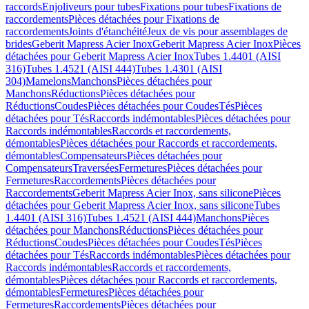
raccords
Enjoliveurs pour tubes
Fixations pour tubes
Fixations de
raccordements
Pièces détachées pour Fixations de
raccordements
Joints d'étanchéité
Jeux de vis pour assemblages de
brides
Geberit Mapress Acier Inox
Geberit Mapress Acier Inox
Pièces
détachées pour Geberit Mapress Acier Inox
Tubes 1.4401 (AISI
316)
Tubes 1.4521 (AISI 444)
Tubes 1.4301 (AISI
304)
Mamelons
Manchons
Pièces détachées pour
Manchons
Réductions
Pièces détachées pour
Réductions
Coudes
Pièces détachées pour Coudes
Tés
Pièces
détachées pour Tés
Raccords indémontables
Pièces détachées pour
Raccords indémontables
Raccords et raccordements,
démontables
Pièces détachées pour Raccords et raccordements,
démontables
Compensateurs
Pièces détachées pour
Compensateurs
Traversées
Fermetures
Pièces détachées pour
Fermetures
Raccordements
Pièces détachées pour
Raccordements
Geberit Mapress Acier Inox, sans silicone
Pièces
détachées pour Geberit Mapress Acier Inox, sans silicone
Tubes
1.4401 (AISI 316)
Tubes 1.4521 (AISI 444)
Manchons
Pièces
détachées pour Manchons
Réductions
Pièces détachées pour
Réductions
Coudes
Pièces détachées pour Coudes
Tés
Pièces
détachées pour Tés
Raccords indémontables
Pièces détachées pour
Raccords indémontables
Raccords et raccordements,
démontables
Pièces détachées pour Raccords et raccordements,
démontables
Fermetures
Pièces détachées pour
Fermetures
Raccordements
Pièces détachées pour