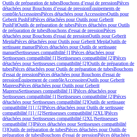
Outils de préparation de tubes
Bouchons d’essai de pression
Pièces
détachées pour Bouchons d’essai de pression
Équipements de
contrôle
Accessoires
Pièces détachées pour Accessoires
Outils pour
Geberit PushFit
Pièces détachées pour Outils pour Geberit
PushFit
Outils de préparation de tubes
Pièces détachées pour Outils
de préparation de tubes
Bouchons d'essai de pression
Pièces
détachées pour Bouchons d'essai de pression
Outils pour Geberit
Mepla
Pièces détachées pour Outils pour Geberit Mepla
Outils de
sertissage manuel
Pièces détachées pour Outils de sertissage
manuel
Sertisseuses compatibilité [1]
Pièces détachées pour
Sertisseuses compatibilité [1]
Sertisseuses compatibilité [2]
Pièces
détachées pour Sertisseuses compatibilité [2]
Outils de préparation de
tubes
Pièces détachées pour Outils de préparation de tubes
Bouchons
d'essai de pression
Pièces détachées pour Bouchons d'essai de
pression
Équipement de contrôle
Accessoires
Outils pour Geberit
Mapress
Pièces détachées pour Outils pour Geberit
Mapress
Sertisseuses compatibilité [1]
Pièces détachées pour
Sertisseuses compatibilité [1]
Sertisseuses compatibilité [2]
Pièces
détachées pour Sertisseuses compatibilité [2]
Outils de sertissage
compatibilité [1] / [2]
Pièces détachées pour Outils de sertissage
compatibilité [1] / [2]
Sertisseuses compatibilité [2XL]
Pièces
détachées pour Sertisseuses compatibilité [2XL]
Sertisseuses
compatibilité [3]
Pièces détachées pour Sertisseuses compatibilité
[3]
Outils de préparation de tubes
Pièces détachées pour Outils de
préparation de tubes
Bouchons d'essai de pression
Pièces détachées