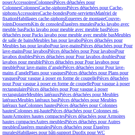
poser
Accessoires
Colonnes
Pièces détachées pour
Colonnes
Colonnes
Cache-siphons
Pièces détachées pour Cache-
siphons
Accessoires
Cache-bondes
Porte-serviettes
Matériel de
fixation
Habillages cache-siphons
Equerres de montage
Couvre-
joints
Dosserets
Kits de consoles
Étagères murales
Packs lavabo avec
meuble bas
Packs lavabo pour meuble avec meuble bas
Pièces
détachées pour Packs lavabo pour meuble avec meuble bas
Meubles
de salle de bains
Meubles bas pour lavabo
Pièces détachées pour
Meubles bas pour lavabo
Pour lave-mains
Pièces détachées pour Pour
lave-mains
Pour lavabos
Pièces détachées pour Pour lavabos
Pour
lavabos doubles
Pièces détachées pour Pour lavabos doubles
Pour
lavabos pour meuble
Pièces détachées pour Pour lavabos pour
meuble
Pour lave-mains d’angle
Pièces détachées pour Pour lave-
mains d’angle
Plans pour vasques
Pièces détachées pour Plans pour
vasques
Pour vasque à poser en forme de coupelle
Pièces détachées
pour Pour vasque à poser en forme de coupelle
Pour vasque à poser
rectangulaire
Pièces détachées pour Pour vasque à poser
rectangulaire
Meubles latéraux
Pièces détachées pour Meubles
latéraux
Meubles latéraux bas
Pièces détachées pour Meubles
latéraux bas
Colonnes hautes
Pièces détachées pour Colonnes
hautes
Colonnes mi-haute
Pièces détachées pour Colonnes mi-
haute
Armoires hautes compactes
Pièces détachées pour Armoires
hautes compactes
Autres meubles
Pièces détachées pour Autres
meubles
Étagères murales
Pièces détachées pour Étagères
murales
Habillages pour bâti-support Duofix pour WC