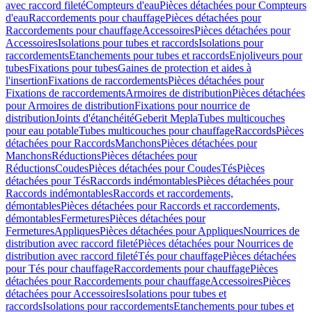
avec raccord fileté
Compteurs d'eau
Pièces détachées pour Compteurs
d'eau
Raccordements pour chauffage
Pièces détachées pour
Raccordements pour chauffage
Accessoires
Pièces détachées pour
Accessoires
Isolations pour tubes et raccords
Isolations pour
raccordements
Etanchements pour tubes et raccords
Enjoliveurs pour
tubes
Fixations pour tubes
Gaines de protection et aides à
l'insertion
Fixations de raccordements
Pièces détachées pour
Fixations de raccordements
Armoires de distribution
Pièces détachées
pour Armoires de distribution
Fixations pour nourrice de
distribution
Joints d'étanchéité
Geberit Mepla
Tubes multicouches
pour eau potable
Tubes multicouches pour chauffage
Raccords
Pièces
détachées pour Raccords
Manchons
Pièces détachées pour
Manchons
Réductions
Pièces détachées pour
Réductions
Coudes
Pièces détachées pour Coudes
Tés
Pièces
détachées pour Tés
Raccords indémontables
Pièces détachées pour
Raccords indémontables
Raccords et raccordements,
démontables
Pièces détachées pour Raccords et raccordements,
démontables
Fermetures
Pièces détachées pour
Fermetures
Appliques
Pièces détachées pour Appliques
Nourrices de
distribution avec raccord fileté
Pièces détachées pour Nourrices de
distribution avec raccord fileté
Tés pour chauffage
Pièces détachées
pour Tés pour chauffage
Raccordements pour chauffage
Pièces
détachées pour Raccordements pour chauffage
Accessoires
Pièces
détachées pour Accessoires
Isolations pour tubes et
raccords
Isolations pour raccordements
Etanchements pour tubes et