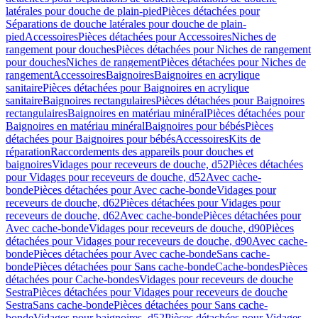
latérales pour douche de plain-pied
Pièces détachées pour
Séparations de douche latérales pour douche de plain-
pied
Accessoires
Pièces détachées pour Accessoires
Niches de
rangement pour douches
Pièces détachées pour Niches de rangement
pour douches
Niches de rangement
Pièces détachées pour Niches de
rangement
Accessoires
Baignoires
Baignoires en acrylique
sanitaire
Pièces détachées pour Baignoires en acrylique
sanitaire
Baignoires rectangulaires
Pièces détachées pour Baignoires
rectangulaires
Baignoires en matériau minéral
Pièces détachées pour
Baignoires en matériau minéral
Baignoires pour bébés
Pièces
détachées pour Baignoires pour bébés
Accessoires
Kits de
réparation
Raccordements des appareils pour douches et
baignoires
Vidages pour receveurs de douche, d52
Pièces détachées
pour Vidages pour receveurs de douche, d52
Avec cache-
bonde
Pièces détachées pour Avec cache-bonde
Vidages pour
receveurs de douche, d62
Pièces détachées pour Vidages pour
receveurs de douche, d62
Avec cache-bonde
Pièces détachées pour
Avec cache-bonde
Vidages pour receveurs de douche, d90
Pièces
détachées pour Vidages pour receveurs de douche, d90
Avec cache-
bonde
Pièces détachées pour Avec cache-bonde
Sans cache-
bonde
Pièces détachées pour Sans cache-bonde
Cache-bondes
Pièces
détachées pour Cache-bondes
Vidages pour receveurs de douche
Sestra
Pièces détachées pour Vidages pour receveurs de douche
Sestra
Sans cache-bonde
Pièces détachées pour Sans cache-
bonde
Vidages pour baignoires, d52
Pièces détachées pour Vidages