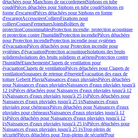
détachées pour Manchons de raccordement
Siphons en tube
coudé
Pièces détachées pour Siphons en tube coudé
Siphons en
forme d'escargot
Pièces détachées pour Siphons en forme
d'escargot
Accessoires
Colliers
Fixations pour
colliers
Coques
Fermetures
Joints
Boîtiers de
protection
Consommables
Protection incendie, protection acoustique
et protection contre l'humidité
Protection incendie
Pièces détachées
pour Protection incendie
Protection incendie pour systèmes
d'évacuation
Pièces détachées pour Protection incendie pour
systèmes d'évacuation
Protection acoustique
Isolations des bruits
solidiens
Isolations des bruits solidiens et aériens
Protection contre
l'humidité
Etanchements
Clapets de ventilation pour
évacuation
Clapets de ventilation
Pièces détachées pour Clapets de
ventilation
Soupapes de retenue d'énergie
Évacuation des eaux de
toiture Geberit Pluvia
Naissances d'eaux pluviales
Pièces détachées
pour Naissances d'eaux pluviales
Naissances d'eaux pluviales jusqu'à
12 l/s
Pièces détachées pour Naissances d'eaux pluviales jusqu'à 12
l/s
Naissances d'eaux pluviales jusqu'à 25 l/s
Pièces détachées pour
Naissances d'eaux pluviales jusqu'à 25 l/s
Naissances d'eaux
pluviales pour chéneaux
Pièces détachées pour Naissances d'eaux
pluviales pour chéneaux
Naissances d'eaux pluviales jusqu'à 12
l/s
Pièces détachées pour Naissances d'eaux pluviales jusqu'à 12
l/s
Naissances d'eaux pluviales jusqu'à 25 l/s
Pièces détachées pour
Naissances d'eaux pluviales jusqu'à 25 l/s
Trop-pleins de
sécurité
Pièces détachées pour Trop-pleins de sécurité
Pour