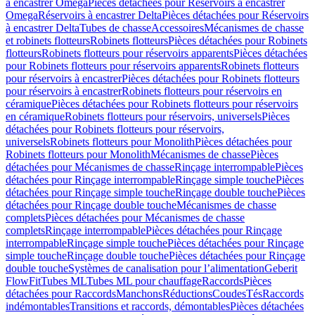
à encastrer Omega
Pièces détachées pour Réservoirs à encastrer
Omega
Réservoirs à encastrer Delta
Pièces détachées pour Réservoirs
à encastrer Delta
Tubes de chasse
Accessoires
Mécanismes de chasse
et robinets flotteurs
Robinets flotteurs
Pièces détachées pour Robinets
flotteurs
Robinets flotteurs pour réservoirs apparents
Pièces détachées
pour Robinets flotteurs pour réservoirs apparents
Robinets flotteurs
pour réservoirs à encastrer
Pièces détachées pour Robinets flotteurs
pour réservoirs à encastrer
Robinets flotteurs pour réservoirs en
céramique
Pièces détachées pour Robinets flotteurs pour réservoirs
en céramique
Robinets flotteurs pour réservoirs, universels
Pièces
détachées pour Robinets flotteurs pour réservoirs,
universels
Robinets flotteurs pour Monolith
Pièces détachées pour
Robinets flotteurs pour Monolith
Mécanismes de chasse
Pièces
détachées pour Mécanismes de chasse
Rinçage interrompable
Pièces
détachées pour Rinçage interrompable
Rinçage simple touche
Pièces
détachées pour Rinçage simple touche
Rinçage double touche
Pièces
détachées pour Rinçage double touche
Mécanismes de chasse
complets
Pièces détachées pour Mécanismes de chasse
complets
Rinçage interrompable
Pièces détachées pour Rinçage
interrompable
Rinçage simple touche
Pièces détachées pour Rinçage
simple touche
Rinçage double touche
Pièces détachées pour Rinçage
double touche
Systèmes de canalisation pour l’alimentation
Geberit
FlowFit
Tubes ML
Tubes ML pour chauffage
Raccords
Pièces
détachées pour Raccords
Manchons
Réductions
Coudes
Tés
Raccords
indémontables
Transitions et raccords, démontables
Pièces détachées