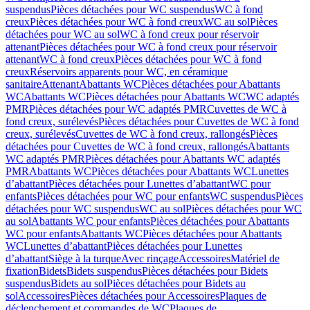
suspendus
Pièces détachées pour WC suspendus
WC à fond
creux
Pièces détachées pour WC à fond creux
WC au sol
Pièces
détachées pour WC au sol
WC à fond creux pour réservoir
attenant
Pièces détachées pour WC à fond creux pour réservoir
attenant
WC à fond creux
Pièces détachées pour WC à fond
creux
Réservoirs apparents pour WC, en céramique
sanitaire
Attenant
Abattants WC
Pièces détachées pour Abattants
WC
Abattants WC
Pièces détachées pour Abattants WC
WC adaptés
PMR
Pièces détachées pour WC adaptés PMR
Cuvettes de WC à
fond creux, surélevés
Pièces détachées pour Cuvettes de WC à fond
creux, surélevés
Cuvettes de WC à fond creux, rallongés
Pièces
détachées pour Cuvettes de WC à fond creux, rallongés
Abattants
WC adaptés PMR
Pièces détachées pour Abattants WC adaptés
PMR
Abattants WC
Pièces détachées pour Abattants WC
Lunettes
d’abattant
Pièces détachées pour Lunettes d’abattant
WC pour
enfants
Pièces détachées pour WC pour enfants
WC suspendus
Pièces
détachées pour WC suspendus
WC au sol
Pièces détachées pour WC
au sol
Abattants WC pour enfants
Pièces détachées pour Abattants
WC pour enfants
Abattants WC
Pièces détachées pour Abattants
WC
Lunettes d’abattant
Pièces détachées pour Lunettes
d’abattant
Siège à la turque
Avec rinçage
Accessoires
Matériel de
fixation
Bidets
Bidets suspendus
Pièces détachées pour Bidets
suspendus
Bidets au sol
Pièces détachées pour Bidets au
sol
Accessoires
Pièces détachées pour Accessoires
Plaques de
déclenchement et commandes de WC
Plaques de