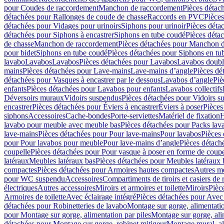
pour Coudes de raccordement
Manchon de raccordement
Pièces détac
détachées pour Rallonges de coude de chasse
Raccords en PVC
Pièce
détachées pour Vidages pour urinoirs
Siphons pour urinoir
Pièces déta
détachées pour Siphons à encastrer
Siphons en tube coudé
Pièces déta
de chasse
Manchon de raccordement
Pièces détachées pour Manchon 
pour bidet
Siphons en tube coudé
Pièces détachées pour Siphons en tu
lavabo
Lavabos
Lavabos
Pièces détachées pour Lavabos
Lavabos doubl
mains
Pièces détachées pour Lave-mains
Lave-mains d’angle
Pièces dé
détachées pour Vasques à encastrer par le dessous
Lavabos d’angle
Piè
enfants
Pièces détachées pour Lavabos pour enfants
Lavabos collectifs
Déversoirs muraux
Vidoirs suspendus
Pièces détachées pour Vidoirs s
encastrer
Pièces détachées pour Éviers à encastrer
Éviers à poser
Pièces
siphons
Accessoires
Cache-bondes
Porte-serviettes
Matériel de fixation
H
lavabo pour meuble avec meuble bas
Pièces détachées pour Packs la
lave-mains
Pièces détachées pour Pour lave-mains
Pour lavabos
Pièces
pour Pour lavabos pour meuble
Pour lave-mains d’angle
Pièces détach
coupelle
Pièces détachées pour Pour vasque à poser en forme de coupe
latéraux
Meubles latéraux bas
Pièces détachées pour Meubles latéraux 
compactes
Pièces détachées pour Armoires hautes compactes
Autres m
pour WC suspendu
Accessoires
Compartiments de tiroirs et casiers de
électriques
Autres accessoires
Miroirs et armoires et toilette
Miroirs
Pièc
Armoires de toilette
Avec éclairage intégré
Pièces détachées pour Avec 
détachées pour Robinetteries de lavabo
Montage sur gorge, alimentatio
pour Montage sur gorge, alimentation par piles
Montage sur gorge, ali
détachées pour Montage sur gorge, robinet mitigeur
Montage mural, al