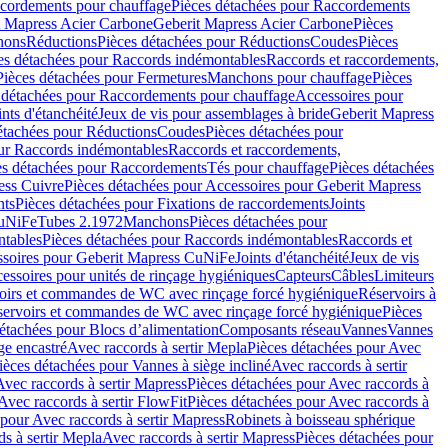
cordements pour chauffage
Pièces détachées pour Raccordements
t Mapress Acier Carbone
Geberit Mapress Acier Carbone
Pièces
hons
Réductions
Pièces détachées pour Réductions
Coudes
Pièces
es détachées pour Raccords indémontables
Raccords et raccordements,
Pièces détachées pour Fermetures
Manchons pour chauffage
Pièces
 détachées pour Raccordements pour chauffage
Accessoires pour
ints d'étanchéité
Jeux de vis pour assemblages à bride
Geberit Mapress
étachées pour Réductions
Coudes
Pièces détachées pour
ur Raccords indémontables
Raccords et raccordements,
es détachées pour Raccordements
Tés pour chauffage
Pièces détachées
ess Cuivre
Pièces détachées pour Accessoires pour Geberit Mapress
nts
Pièces détachées pour Fixations de raccordements
Joints
CuNiFe
Tubes 2.1972
Manchons
Pièces détachées pour
tables
Pièces détachées pour Raccords indémontables
Raccords et
soires pour Geberit Mapress CuNiFe
Joints d'étanchéité
Jeux de vis
essoires pour unités de rinçage hygiéniques
Capteurs
Câbles
Limiteurs
voirs et commandes de WC avec rinçage forcé hygiénique
Réservoirs à
éservoirs et commandes de WC avec rinçage forcé hygiénique
Pièces
étachées pour Blocs d’alimentation
Composants réseau
Vannes
Vannes
ge encastré
Avec raccords à sertir Mepla
Pièces détachées pour Avec
ièces détachées pour Vannes à siège incliné
Avec raccords à sertir
Avec raccords à sertir Mapress
Pièces détachées pour Avec raccords à
Avec raccords à sertir FlowFit
Pièces détachées pour Avec raccords à
 pour Avec raccords à sertir Mapress
Robinets à boisseau sphérique
s à sertir Mepla
Avec raccords à sertir Mapress
Pièces détachées pour