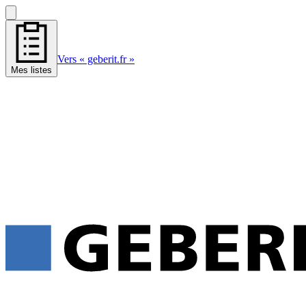
Vers « geberit.fr »
Mes listes