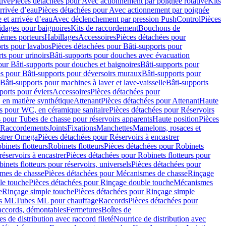
tive
Pièces détachées pour Avec actionnement par poignée rotative
Kits
rrivée d’eau
Pièces détachées pour Avec actionnement par poignée
 et arrivée d’eau
Avec déclenchement par pression PushControl
Pièces
idages pour baignoires
Kits de raccordement
Bouchons de
tèmes porteurs
Habillages
Accessoires
Pièces détachées pour
rts pour lavabos
Pièces détachées pour Bâti-supports pour
ts pour urinoirs
Bâti-supports pour douches avec évacuation
our Bâti-supports pour douches et baignoires
Bâti-supports pour
es pour Bâti-supports pour déversoirs muraux
Bâti-supports pour
Bâti-supports pour machines à laver et lave-vaisselle
Bâti-supports
ports pour éviers
Accessoires
Pièces détachées pour
 en matière synthétique
Attenant
Pièces détachées pour Attenant
Haute
s pour WC, en céramique sanitaire
Pièces détachées pour Réservoirs
 pour Tubes de chasse pour réservoirs apparents
Haute position
Pièces
r Raccordements
Joints
Fixations
Manchettes
Mamelons, rosaces et
astrer Omega
Pièces détachées pour Réservoirs à encastrer
inets flotteurs
Robinets flotteurs
Pièces détachées pour Robinets
réservoirs à encastrer
Pièces détachées pour Robinets flotteurs pour
inets flotteurs pour réservoirs, universels
Pièces détachées pour
mes de chasse
Pièces détachées pour Mécanismes de chasse
Rinçage
le touche
Pièces détachées pour Rinçage double touche
Mécanismes
e
Rinçage simple touche
Pièces détachées pour Rinçage simple
s ML
Tubes ML pour chauffage
Raccords
Pièces détachées pour
raccords, démontables
Fermetures
Boîtes de
s de distribution avec raccord fileté
Nourrice de distribution avec