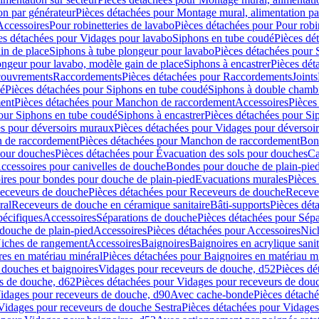
on par générateur
Pièces détachées pour Montage mural, alimentation pa
Accessoires
Pour robinetteries de lavabo
Pièces détachées pour Pour robi
es détachées pour Vidages pour lavabo
Siphons en tube coudé
Pièces dé
in de place
Siphons à tube plongeur pour lavabo
Pièces détachées pour 
ongeur pour lavabo, modèle gain de place
Siphons à encastrer
Pièces dét
ouvrements
Raccordements
Pièces détachées pour Raccordements
Joints
dé
Pièces détachées pour Siphons en tube coudé
Siphons à double chamb
ent
Pièces détachées pour Manchon de raccordement
Accessoires
Pièces
our Siphons en tube coudé
Siphons à encastrer
Pièces détachées pour Sip
s pour déversoirs muraux
Pièces détachées pour Vidages pour déversoi
 de raccordement
Pièces détachées pour Manchon de raccordement
Bon
pour douches
Pièces détachées pour Évacuation des sols pour douches
Ca
ccessoires pour canivelles de douche
Bondes pour douche de plain-pie
ires pour bondes pour douche de plain-pied
Evacuations murales
Pièces
eceveurs de douche
Pièces détachées pour Receveurs de douche
Receve
ral
Receveurs de douche en céramique sanitaire
Bâti-supports
Pièces dét
pécifiques
Accessoires
Séparations de douche
Pièces détachées pour Sép
 douche de plain-pied
Accessoires
Pièces détachées pour Accessoires
Nic
Niches de rangement
Accessoires
Baignoires
Baignoires en acrylique sanit
res en matériau minéral
Pièces détachées pour Baignoires en matériau m
douches et baignoires
Vidages pour receveurs de douche, d52
Pièces dé
s de douche, d62
Pièces détachées pour Vidages pour receveurs de dou
Vidages pour receveurs de douche, d90
Avec cache-bonde
Pièces détach
Vidages pour receveurs de douche Sestra
Pièces détachées pour Vidages