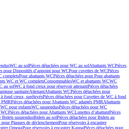
endus
WC au sol
Pièces détachées pour WC au sol
Abattants WC
Pièces
es pour Dispositifs d’appoint pour WC
Pour cuvettes de WC
Pièces
C complets
Pour abattants WC
Pièces détachées pour Pour abattants
ants WC et WC complets
Consommables
WC et abattants WC
WC
C au sol
WC à fond creux pour réservoir attenant
Pièces détachées
amique sanitaire
Attenant
Abattants WC
Pièces détachées pour
à fond creux, surélevés
Pièces détachées pour Cuvettes de WC à fond
és PMR
Pièces détachées pour Abattants WC adaptés PMR
Abattants
r WC pour enfants
WC suspendus
Pièces détachées pour WC
s WC
Pièces détachées pour Abattants WC
Lunettes d’abattant
Pièces
r Bidets suspendus
Bidets au sol
Pièces détachées pour Bidets au
s pour Plaques de déclenchement
Pour réservoirs à encastrer
astrer Omega
Pour réservoirs à encastrer Kappa
Pièces détachées pour