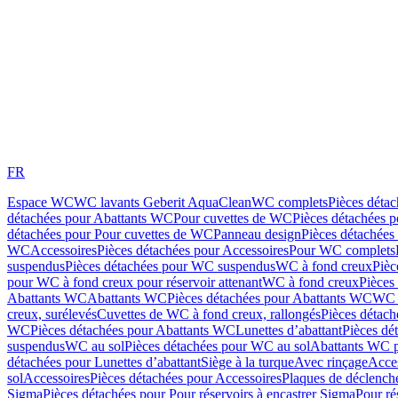
FR
Espace WC
WC lavants Geberit AquaClean
WC complets
Pièces déta
détachées pour Abattants WC
Pour cuvettes de WC
Pièces détachées 
détachées pour Pour cuvettes de WC
Panneau design
Pièces détachées
WC
Accessoires
Pièces détachées pour Accessoires
Pour WC complets
suspendus
Pièces détachées pour WC suspendus
WC à fond creux
Pièc
pour WC à fond creux pour réservoir attenant
WC à fond creux
Pièces
Abattants WC
Abattants WC
Pièces détachées pour Abattants WC
WC 
creux, surélevés
Cuvettes de WC à fond creux, rallongés
Pièces détach
WC
Pièces détachées pour Abattants WC
Lunettes d’abattant
Pièces dé
suspendus
WC au sol
Pièces détachées pour WC au sol
Abattants WC p
détachées pour Lunettes d’abattant
Siège à la turque
Avec rinçage
Acce
sol
Accessoires
Pièces détachées pour Accessoires
Plaques de déclenc
Sigma
Pièces détachées pour Pour réservoirs à encastrer Sigma
Pour ré