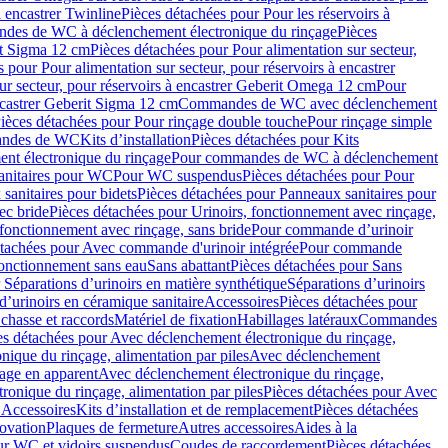
à encastrer Twinline
Pièces détachées pour Pour les réservoirs à
es de WC à déclenchement électronique du rinçage
Pièces
rit Sigma 12 cm
Pièces détachées pour Pour alimentation sur secteur,
 pour Pour alimentation sur secteur, pour réservoirs à encastrer
ur secteur, pour réservoirs à encastrer Geberit Omega 12 cm
Pour
encastrer Geberit Sigma 12 cm
Commandes de WC avec déclenchement
ièces détachées pour Pour rinçage double touche
Pour rinçage simple
mandes de WC
Kits d’installation
Pièces détachées pour Kits
nt électronique du rinçage
Pour commandes de WC à déclenchement
anitaires pour WC
Pour WC suspendus
Pièces détachées pour Pour
sanitaires pour bidets
Pièces détachées pour Panneaux sanitaires pour
ec bride
Pièces détachées pour Urinoirs, fonctionnement avec rinçage,
 fonctionnement avec rinçage, sans bride
Pour commande d’urinoir
étachées pour Avec commande d'urinoir intégrée
Pour commande
fonctionnement sans eau
Sans abattant
Pièces détachées pour Sans
 Séparations d’urinoirs en matière synthétique
Séparations d’urinoirs
d’urinoirs en céramique sanitaire
Accessoires
Pièces détachées pour
chasse et raccords
Matériel de fixation
Habillages latéraux
Commandes
es détachées pour Avec déclenchement électronique du rinçage,
ique du rinçage, alimentation par piles
Avec déclenchement
age en apparent
Avec déclenchement électronique du rinçage,
onique du rinçage, alimentation par piles
Pièces détachées pour Avec
 Accessoires
Kits d’installation et de remplacement
Pièces détachées
novation
Plaques de fermeture
Autres accessoires
Aides à la
ur WC et vidoirs suspendus
Coudes de raccordement
Pièces détachées