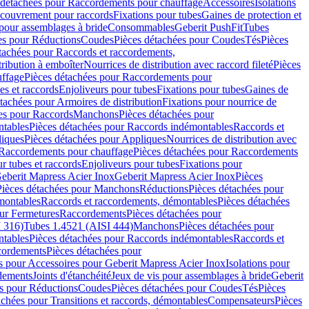
 détachées pour Raccordements pour chauffage
Accessoires
Isolations
couvrement pour raccords
Fixations pour tubes
Gaines de protection et
 pour assemblages à bride
Consommables
Geberit PushFit
Tubes
es pour Réductions
Coudes
Pièces détachées pour Coudes
Tés
Pièces
tachées pour Raccords et raccordements,
tribution à emboîter
Nourrices de distribution avec raccord fileté
Pièces
ffage
Pièces détachées pour Raccordements pour
s et raccords
Enjoliveurs pour tubes
Fixations pour tubes
Gaines de
tachées pour Armoires de distribution
Fixations pour nourrice de
es pour Raccords
Manchons
Pièces détachées pour
tables
Pièces détachées pour Raccords indémontables
Raccords et
iques
Pièces détachées pour Appliques
Nourrices de distribution avec
Raccordements pour chauffage
Pièces détachées pour Raccordements
 tubes et raccords
Enjoliveurs pour tubes
Fixations pour
eberit Mapress Acier Inox
Geberit Mapress Acier Inox
Pièces
Pièces détachées pour Manchons
Réductions
Pièces détachées pour
montables
Raccords et raccordements, démontables
Pièces détachées
ur Fermetures
Raccordements
Pièces détachées pour
 316)
Tubes 1.4521 (AISI 444)
Manchons
Pièces détachées pour
tables
Pièces détachées pour Raccords indémontables
Raccords et
ordements
Pièces détachées pour
s pour Accessoires pour Geberit Mapress Acier Inox
Isolations pour
rdements
Joints d'étanchéité
Jeux de vis pour assemblages à bride
Geberit
s pour Réductions
Coudes
Pièces détachées pour Coudes
Tés
Pièces
achées pour Transitions et raccords, démontables
Compensateurs
Pièces