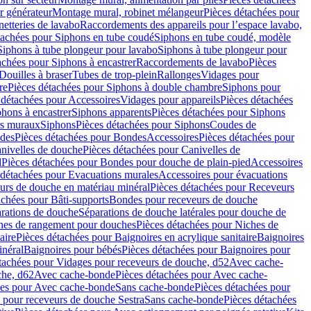
r générateur
Montage mural, robinet mélangeur
Pièces détachées pour
netteries de lavabo
Raccordements des appareils pour l’espace lavabo,
tachées pour Siphons en tube coudé
Siphons en tube coudé, modèle
Siphons à tube plongeur pour lavabo
Siphons à tube plongeur pour
achées pour Siphons à encastrer
Raccordements de lavabo
Pièces
Douilles à braser
Tubes de trop-plein
Rallonges
Vidages pour
re
Pièces détachées pour Siphons à double chambre
Siphons pour
 détachées pour Accessoires
Vidages pour appareils
Pièces détachées
hons à encastrer
Siphons apparents
Pièces détachées pour Siphons
rs muraux
Siphons
Pièces détachées pour Siphons
Coudes de
des
Pièces détachées pour Bondes
Accessoires
Pièces détachées pour
nivelles de douche
Pièces détachées pour Canivelles de
d
Pièces détachées pour Bondes pour douche de plain-pied
Accessoires
 détachées pour Evacuations murales
Accessoires pour évacuations
urs de douche en matériau minéral
Pièces détachées pour Receveurs
achées pour Bâti-supports
Bondes pour receveurs de douche
arations de douche
Séparations de douche latérales pour douche de
hes de rangement pour douches
Pièces détachées pour Niches de
aire
Pièces détachées pour Baignoires en acrylique sanitaire
Baignoires
inéral
Baignoires pour bébés
Pièces détachées pour Baignoires pour
tachées pour Vidages pour receveurs de douche, d52
Avec cache-
che, d62
Avec cache-bonde
Pièces détachées pour Avec cache-
ées pour Avec cache-bonde
Sans cache-bonde
Pièces détachées pour
 pour receveurs de douche Sestra
Sans cache-bonde
Pièces détachées