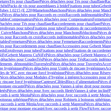
etures
Tés pour chauffage
Pièces détachées pour Tés pour chauffage
Rac
chéité
Packs de vis pour assemblages à bride
Fixations pour tubes
Geberi
Tubes 1.0215 (E 220)
Mamelons
Manchons
Pièces détachées pour Manc
ix
Pièces détachées pour Raccords en croix
Raccords indémontables
Pièc
tables
Compensateurs
Pièces détachées pour Compensateurs
Fermetures
étachées pour Tés pour chauffage
Raccordements pour chauffage
Pièces
njoliveurs pour tubes
Fixations pour tubes
Fixations de raccordements
Jo
s Cuivre
Manchons
Pièces détachées pour Manchons
Réductions
Pièces d
ées pour Raccords en croix
Raccords indémontables
Pièces détachées po
tables
Fermetures
Pièces détachées pour Fermetures
Raccordements
Pièc
ées pour Raccordements pour chauffage
Accessoires pour Geberit Mapr
ords
Enjoliveurs pour tubes
Fixations pour tubes
Fixations de raccordeme
NiFe
Geberit Mapress CuNiFe
Pièces détachées pour Geberit Mapress 
 détachées pour Coudes
Tés
Pièces détachées pour Tés
Raccords indémon
rdements, démontables
Traversées
Pièces détachées pour Traversées
Acces
age hygiéniques
Pièces détachées pour Unités de rinçage hygiéniques
Acc
des de WC avec rinçage forcé hygiénique
Pièces détachées pour Réser
Pièces détachées pour Modules d’hygiène à intégrer
Accessoires pour r
 rinçage forcé hygiénique
Capteurs
Câbles
Blocs d’alimentation
Pièces d
montage encastré
Pièces détachées pour Vannes à siège droit pour monta
letés
Pièces détachées pour Avec raccords filetés
Vannes à siège incliné
P
ords à sertir Mepla
Pièces détachées pour Avec raccords à sertir Mepla
boisseau sphérique
Pièces détachées pour Robinets à boisseau sphérique
raccords à sertir Mepla
Avec raccords à sertir Mapress
Pièces détachées
érique pour montage encastré
Avec raccords à sertir FlowFit
Avec raccord