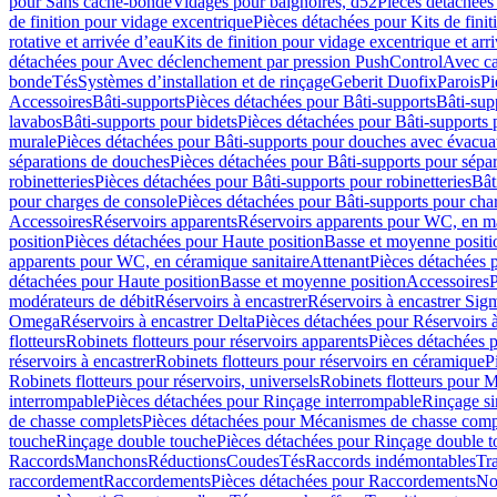
pour Sans cache-bonde
Vidages pour baignoires, d52
Pièces détachées
de finition pour vidage excentrique
Pièces détachées pour Kits de fini
rotative et arrivée d’eau
Kits de finition pour vidage excentrique et arr
détachées pour Avec déclenchement par pression PushControl
Avec c
bonde
Tés
Systèmes d’installation et de rinçage
Geberit Duofix
Parois
Pi
Accessoires
Bâti-supports
Pièces détachées pour Bâti-supports
Bâti-su
lavabos
Bâti-supports pour bidets
Pièces détachées pour Bâti-supports 
murale
Pièces détachées pour Bâti-supports pour douches avec évacua
séparations de douches
Pièces détachées pour Bâti-supports pour sépa
robinetteries
Pièces détachées pour Bâti-supports pour robinetteries
Bât
pour charges de console
Pièces détachées pour Bâti-supports pour cha
Accessoires
Réservoirs apparents
Réservoirs apparents pour WC, en ma
position
Pièces détachées pour Haute position
Basse et moyenne positi
apparents pour WC, en céramique sanitaire
Attenant
Pièces détachées 
détachées pour Haute position
Basse et moyenne position
Accessoires
P
modérateurs de débit
Réservoirs à encastrer
Réservoirs à encastrer Sig
Omega
Réservoirs à encastrer Delta
Pièces détachées pour Réservoirs à
flotteurs
Robinets flotteurs pour réservoirs apparents
Pièces détachées p
réservoirs à encastrer
Robinets flotteurs pour réservoirs en céramique
P
Robinets flotteurs pour réservoirs, universels
Robinets flotteurs pour 
interrompable
Pièces détachées pour Rinçage interrompable
Rinçage s
de chasse complets
Pièces détachées pour Mécanismes de chasse comp
touche
Rinçage double touche
Pièces détachées pour Rinçage double 
Raccords
Manchons
Réductions
Coudes
Tés
Raccords indémontables
Tra
raccordement
Raccordements
Pièces détachées pour Raccordements
Nou