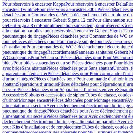
Pour réservoirs à encastrer Kappa
Pour réservoirs à encastrer Delta
Piè
encastrer Twinline
Pour réservoirs à encastrer 300T
Pièces détachées p
détachées pour Commandes de WC à déclenchement électronique du 
pour réservoirs à encastrer Geberit Sigma 12 cm
Pour alimentation sur
Geberit Sigma 8 cm
Pour alimentation sur secteur, pour réservoirs à 
alimentation par piles, pour réservoirs à encastrer Geberit Sigma 12 c
pneumatique du rinçage
Pièces détachées pour Commandes de WC ave
touche
Pièces détachées pour Pour rinçage simple touche
Accessoires
d’installation
Pour commandes de WC à déclenchement électronique d
pneumatique du rinçage
Raccordements
Panneaux sanitaires Geberit M
WC suspendus
Pour WC au sol
Pièces détachées pour Pour WC au sol
bidets
Pour bidets suspendus et au sol
Pièces détachées pour Pour bidet
avec bride
Sans abattant
Pièces détachées pour Sans abattant
Urinoirs, 
apparente ou à encastrer
Pièces détachées pour Pour commande d’urino
d'urinoir intégrée
Pièces détachées pour Pour commande d'urinoir inté
abattant
Séparations d’urinoirs
Pièces détachées pour Séparations d’uri
en verre
Pièces détachées pour Séparations d’urinoirs en verre
Séparati
Accessoires
Siphons et accessoires de siphon
Tubes de chasse, coudes 
dʼurinoir
Montage encastré
Pièces détachées pour Montage encastré
Ave
alimentation sur secteur
Avec déclenchement électronique du rinçage, a
pneumatique du rinçage
Pièces détachées pour Avec déclenchement p
alimentation sur secteur
Pièces détachées pour Avec déclenchement élec
déclenchement électronique du rinçage, alimentation par piles
Avec dé
pour Kits d’installation et de remplacement
Tubes de chasse, coudes de
commande
Raccordements des appareils pour WC, urinoirs et bidets
Vi