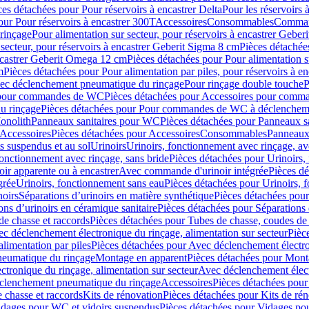
ces détachées pour Pour réservoirs à encastrer Delta
Pour les réservoirs 
our Pour réservoirs à encastrer 300T
Accessoires
Consommables
Command
rinçage
Pour alimentation sur secteur, pour réservoirs à encastrer Gebe
 secteur, pour réservoirs à encastrer Geberit Sigma 8 cm
Pièces détachées
encastrer Geberit Omega 12 cm
Pièces détachées pour Pour alimentation s
m
Pièces détachées pour Pour alimentation par piles, pour réservoirs à 
c déclenchement pneumatique du rinçage
Pour rinçage double touche
P
 pour commandes de WC
Pièces détachées pour Accessoires pour com
u rinçage
Pièces détachées pour Pour commandes de WC à déclencheme
onolith
Panneaux sanitaires pour WC
Pièces détachées pour Panneaux s
Accessoires
Pièces détachées pour Accessoires
Consommables
Panneaux 
s suspendus et au sol
Urinoirs
Urinoirs, fonctionnement avec rinçage, av
fonctionnement avec rinçage, sans bride
Pièces détachées pour Urinoirs,
ir apparente ou à encastrer
Avec commande d'urinoir intégrée
Pièces d
grée
Urinoirs, fonctionnement sans eau
Pièces détachées pour Urinoirs, 
noirs
Séparations d’urinoirs en matière synthétique
Pièces détachées pour
ons d’urinoirs en céramique sanitaire
Pièces détachées pour Séparations 
de chasse et raccords
Pièces détachées pour Tubes de chasse, coudes de 
c déclenchement électronique du rinçage, alimentation sur secteur
Pièc
limentation par piles
Pièces détachées pour Avec déclenchement électron
neumatique du rinçage
Montage en apparent
Pièces détachées pour Mont
tronique du rinçage, alimentation sur secteur
Avec déclenchement électr
clenchement pneumatique du rinçage
Accessoires
Pièces détachées pour
 chasse et raccords
Kits de rénovation
Pièces détachées pour Kits de ré
dages pour WC et vidoirs suspendus
Pièces détachées pour Vidages po