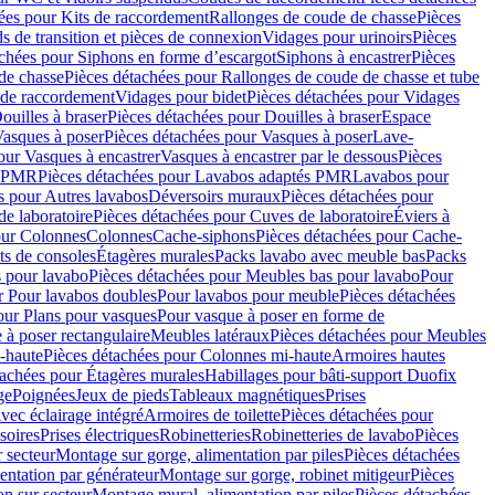
ées pour Kits de raccordement
Rallonges de coude de chasse
Pièces
s de transition et pièces de connexion
Vidages pour urinoirs
Pièces
achées pour Siphons en forme d’escargot
Siphons à encastrer
Pièces
de chasse
Pièces détachées pour Rallonges de coude de chasse et tube
 de raccordement
Vidages pour bidet
Pièces détachées pour Vidages
ouilles à braser
Pièces détachées pour Douilles à braser
Espace
asques à poser
Pièces détachées pour Vasques à poser
Lave-
our Vasques à encastrer
Vasques à encastrer par le dessous
Pièces
s PMR
Pièces détachées pour Lavabos adaptés PMR
Lavabos pour
s pour Autres lavabos
Déversoirs muraux
Pièces détachées pour
e laboratoire
Pièces détachées pour Cuves de laboratoire
Éviers à
our Colonnes
Colonnes
Cache-siphons
Pièces détachées pour Cache-
ts de consoles
Étagères murales
Packs lavabo avec meuble bas
Packs
 pour lavabo
Pièces détachées pour Meubles bas pour lavabo
Pour
r Pour lavabos doubles
Pour lavabos pour meuble
Pièces détachées
our Plans pour vasques
Pour vasque à poser en forme de
 à poser rectangulaire
Meubles latéraux
Pièces détachées pour Meubles
-haute
Pièces détachées pour Colonnes mi-haute
Armoires hautes
tachées pour Étagères murales
Habillages pour bâti-support Duofix
ge
Poignées
Jeux de pieds
Tableaux magnétiques
Prises
vec éclairage intégré
Armoires de toilette
Pièces détachées pour
soires
Prises électriques
Robinetteries
Robinetteries de lavabo
Pièces
 secteur
Montage sur gorge, alimentation par piles
Pièces détachées
entation par générateur
Montage sur gorge, robinet mitigeur
Pièces
n sur secteur
Montage mural, alimentation par piles
Pièces détachées