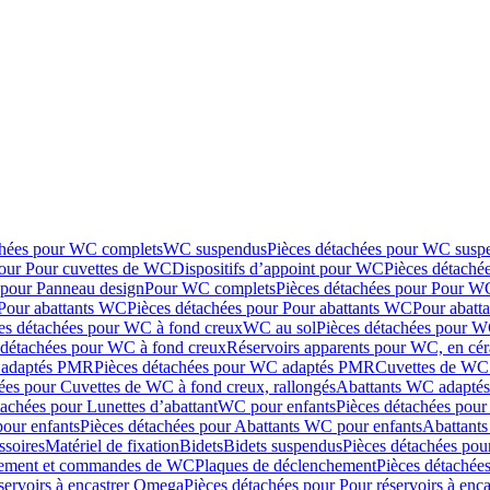
chées pour WC complets
WC suspendus
Pièces détachées pour WC susp
pour Pour cuvettes de WC
Dispositifs d’appoint pour WC
Pièces détaché
 pour Panneau design
Pour WC complets
Pièces détachées pour Pour W
Pour abattants WC
Pièces détachées pour Pour abattants WC
Pour abatt
es détachées pour WC à fond creux
WC au sol
Pièces détachées pour W
 détachées pour WC à fond creux
Réservoirs apparents pour WC, en cér
adaptés PMR
Pièces détachées pour WC adaptés PMR
Cuvettes de WC 
ées pour Cuvettes de WC à fond creux, rallongés
Abattants WC adapt
tachées pour Lunettes d’abattant
WC pour enfants
Pièces détachées pou
our enfants
Pièces détachées pour Abattants WC pour enfants
Abattant
ssoires
Matériel de fixation
Bidets
Bidets suspendus
Pièces détachées pou
hement et commandes de WC
Plaques de déclenchement
Pièces détachée
servoirs à encastrer Omega
Pièces détachées pour Pour réservoirs à enc