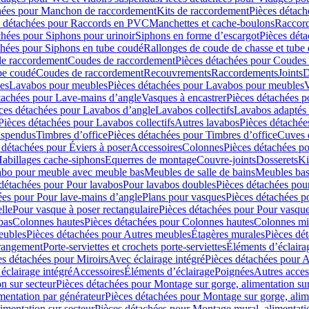
hées pour Manchon de raccordement
Kits de raccordement
Pièces détach
s détachées pour Raccords en PVC
Manchettes et cache-boulons
Raccord
chées pour Siphons pour urinoir
Siphons en forme d’escargot
Pièces dét
chées pour Siphons en tube coudé
Rallonges de coude de chasse et tube 
de raccordement
Coudes de raccordement
Pièces détachées pour Coudes
be coudé
Coudes de raccordement
Recouvrements
Raccordements
Joints
D
es
Lavabos pour meubles
Pièces détachées pour Lavabos pour meubles
V
tachées pour Lave-mains d’angle
Vasques à encastrer
Pièces détachées p
ces détachées pour Lavabos d’angle
Lavabos collectifs
Lavabos adapté
Pièces détachées pour Lavabos collectifs
Autres lavabos
Pièces détachée
uspendus
Timbres dʼoffice
Pièces détachées pour Timbres dʼoffice
Cuves d
 détachées pour Éviers à poser
Accessoires
Colonnes
Pièces détachées p
abillages cache-siphons
Equerres de montage
Couvre-joints
Dosserets
Ki
vabo pour meuble avec meuble bas
Meubles de salle de bains
Meubles bas
 détachées pour Pour lavabos
Pour lavabos doubles
Pièces détachées pou
ées pour Pour lave-mains d’angle
Plans pour vasques
Pièces détachées p
lle
Pour vasque à poser rectangulaire
Pièces détachées pour Pour vasque
bas
Colonnes hautes
Pièces détachées pour Colonnes hautes
Colonnes mi
eubles
Pièces détachées pour Autres meubles
Étagères murales
Pièces dé
 rangement
Porte-serviettes et crochets porte-serviettes
Éléments d’éclaira
es détachées pour Miroirs
Avec éclairage intégré
Pièces détachées pour A
éclairage intégré
Accessoires
Éléments d’éclairage
Poignées
Autres acces
n sur secteur
Pièces détachées pour Montage sur gorge, alimentation sur
mentation par générateur
Pièces détachées pour Montage sur gorge, alim
imentation sur secteur
Pièces détachées pour Montage mural, alimentatio