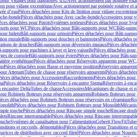
 pour Vidages pour baignoires, d52
Avec actionnement par poignée rota
tion pour vidage excentrique
Avec actionnement par poignée rotative et a
ivée d’eau
Pièces détachées pour Kits de finition pour vidage excentrique
ache-bonde
Pièces détachées pour Avec cache-bonde
Accessoires pour v
èces détachées pour Parois
Systèmes porteurs
Pièces détachées pour Sys
pports pour WC
Pièces détachées pour Bâti-supports pour WC
Bâti-suppo
pour bidets
Bâti-supports pour urinoirs
Pièces détachées pour Bâti-suppor
tion murale
Bâti-supports pour douches et baignoires
Pièces détachées p
rations de douches
Bâti-supports pour déversoirs muraux
Pièces détaché
i-supports pour machines à laver et lave-vaisselle
Pièces détachées pour 
rges de console
Bâti-supports pour éviers
Pièces détachées pour Bâti-sup
tière synthétique
Pièces détachées pour Réservoirs apparents pour WC,
on
Pièces détachées pour Basse et moyenne position
Réservoirs apparent
pour Attenant
Tubes de chasse pour réservoirs apparents
Pièces détachées
ièces détachées pour Accessoires
Raccordements
Pièces détachées pou
ma
Pièces détachées pour Réservoirs à encastrer Sigma
Réservoirs à enc
 encastrer Delta
Tubes de chasse
Accessoires
Mécanismes de chasse et rob
our Robinets flotteurs pour réservoirs apparents
Robinets flotteurs pour 
ièces détachées pour Robinets flotteurs pour réservoirs en céramique
Rob
Monolith
Pièces détachées pour Robinets flotteurs pour Monolith
Mécanis
imple touche
Pièces détachées pour Rinçage simple touche
Rinçage doub
lets
Rinçage interrompable
Pièces détachées pour Rinçage interrompabl
touche
Systèmes de canalisation pour l’alimentation
Geberit FlowFit
Tube
nsitions et raccords, démontables
Pièces détachées pour Transitions et 
rrices de distribution avec raccord fileté
Pièces détachées pour Nourrice