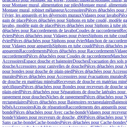
pour Montage mural, alimentation par piles
Montage mural, alimentati
Montage mural, robinet mélangeur
Accessoires
Pièces détachées pour 
l’évier, les appareils et les déversoirs muraux
Vidages pour lavabo
Pièc
gain de place
Pièces détachées pour Siphons en tube coudé, modèle ga
lavabo, modèle gain de place
Pièces détachées pour Siphons à tube pl
détachées pour Raccordements de lavabo
Coudes de raccordement
Rec
éviers
Pièces détachées pour Vidages pour éviers
Siphons en tube cou
évier
Pièces détachées pour Siphons pour évier
Manchon de raccordem
pour Vidages pour appareils
Siphons en tube coudé
Pièces détachées p
apparents
Raccordements
Pièces détachées pour Raccordements
Vidage
raccordement
Pièces détachées pour Coudes de raccordement
Manchon
Accessoires
Espace douche et baignoire
Douches
Évacuation des sols 
douche
Accessoires pour canivelles de douche
Pièces détachées pour A
pour bondes pour douche de plain-pied
Pièces détachées pour Accesso
murales
Pièces détachées pour Accessoires pour évacuations murales
R
de douche en matériau minéral
Receveurs de douche en matériau miné
spécifiques
Pièces détachées pour Bondes pour receveurs de douche s
plain-pied
Pièces détachées pour Séparations de douche latérales pour
rangement pour douches
Niches de rangement
Pièces détachées pour 
rectangulaires
Pièces détachées pour Baignoires rectangulaires
Baignoi
bébés
Accessoires
Kits de réparation
Raccordements des appareils pour 
bonde
Pièces détachées pour Avec cache-bonde
Vidages pour receveur
bonde
Vidages pour receveurs de douche, d90
Pièces détachées pour 
Sans cache-bonde
Cache-bondes
Pièces détachées pour Cache-bondes