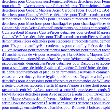
détachées pour Compensateurs
Fermetures
Pièces détachées pour Ferm
pour chauffage
Accessoires pour Geberit Mapress Therm
Joints d’étan
détachées pour Geberit Mapress Acier Carbone
Tubes 1.0034 (E 195)
détachées pour Coudes
Tés
Pièces détachées pour Tés
Raccords en cro
démontables
Pièces détachées pour Raccords et raccordements, démon
détachées pour Manchons pour chauffage
Tés pour chauffage
Pièces d
Geberit Mapress Acier Carbone
Etanchements pour tubes et raccords
E
Cuivre
Geberit Mapress Cuivre
Pièces détachées pour Geberit Mapres
Coudes
Tés
Pièces détachées pour Tés
Raccords en croix
Pièces détach
démontables
Pièces détachées pour Raccords et raccordements, démon
pour Tés pour chauffage
Raccordements pour chauffage
Pièces détach
Cuivre
Isolations pour raccordements
Etanchements pour tubes et racc
d'étanchéité
Jeux de vis pour assemblages à bride
Geberit Mapress Cu
Manchons
Réductions
Pièces détachées pour Réductions
Coudes
Pièces
raccordements, démontables
Pièces détachées pour Raccords et racco
pour assemblages de brides
Système d’hygiène Geberit
Unités de rinç
de débit
Recouvrements et plaques de fermeture
Réservoirs et comman
encastrer avec rinçage forcé hygiénique
Modules d’hygiène à intégrer
détachées pour Accessoires pour réservoirs et commandes de WC avec
à siège droit
Avec raccords à sertir Mapress
Vannes à siège droit pour 
raccords à sertir Mepla
Avec raccords à sertir Mapress
Avec raccords fi
FlowFit
Pièces détachées pour Avec raccords à sertir FlowFit
Avec racc
sertir Mapress
Vannes de prélèvement
Robinets de vidange
Robinets à 
sertir FlowFit
Avec raccords à sertir Mepla
Pièces détachées pour Avec 
pour montage encastré
Pièces détachées pour Robinets à boisseau sph