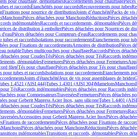
cords pour chauffage, démontables
Raccordements pour chauffage
Pièces
ubes et raccords
Étanchéités pour raccords
Recouvrements pour tubes
Re
on
Fixations pour nourrice de distribution
Joints d’étanchéité
Packs de vis
ds
Manchons
Pièces détachées pour Manchons
Réductions
Pièces détaché
ccords indémontables
Raccords et raccordements, démontables
Pièces dé
rrices de distribution à emboîter
Pièces détachées pour Nourrices de dis
 d'eau
Pièces détachées pour Compteurs d'eau
Raccordements pour chau
r tubes et raccords
Isolations pour raccordements
Etanchements pour tube
chées pour Fixations de raccordements
Armoires de distribution
Pièces dé
eau potable
Tubes multicouches pour chauffage
Raccords
Pièces détaché
 détachées pour Coudes
Tés
Pièces détachées pour Tés
Raccords indémon
rdements, démontables
Fermetures
Pièces détachées pour Fermetures
Appl
ord fileté
Tés pour chauffage
Pièces détachées pour Tés pour chauffage
ns pour tubes et raccords
Isolations pour raccordements
Etanchements pour
raccordements
Joints d'étanchéité
Jeux de vis pour assemblages de brides
G
ubes 1.4521 (AISI 444)
Tubes 1.4301 (AISI 304)
Mamelons
Manchons
 pour Tés
Raccords indémontables
Pièces détachées pour Raccords indé
détachées pour Compensateurs
Traversées
Fermetures
Pièces détachées po
hées pour Geberit Mapress Acier Inox, sans silicone
Tubes 1.4401 (AISI
 détachées pour Coudes
Tés
Pièces détachées pour Tés
Raccords indémon
rdements, démontables
Fermetures
Pièces détachées pour Fermetures
Racc
raversées
Accessoires pour Geberit Mapress Acier Inox
Pièces détachée
es
Fixations de raccordements
Pièces détachées pour Fixations de racco
s
Manchons
Pièces détachées pour Manchons
Réductions
Pièces détachée
ransitions indémontables
Transitions et raccords, démontables
Pièces dét