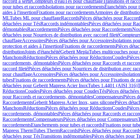
raccord à sertir
Compteurs d'eau
Tés pour chauffage
Transitions et rac
pour tubes et raccords
Isolations pour raccordements
Étanchéités pour t
aides à l'insertion
Fixations pour raccordements
Armoires de distributi
ML
Tubes ML pour chauffage
Raccords
Pièces détachées pour Raccor
détachées pour Tés
Raccords indémontables
Pièces détachées pour Ra
démontables
Raccordements
Pièces détachées pour Raccordements
Nou
détachées pour Nourrices de distribution avec raccord fileté
Compteurs
chauffage
Accessoires
Pièces détachées pour Accessoires
Isolations pou
protection et aides à l'insertion
Fixations de raccordements
Pièces déta
distribution
Joints d'étanchéité
Geberit Mepla
Tubes multicouches pour 
Manchons
Réductions
Pièces détachées pour Réductions
Coudes
Pièces
raccordements, démontables
Pièces détachées pour Raccords et racco
raccord fileté
Pièces détachées pour Nourrices de distribution avec racc
pour chauffage
Accessoires
Pièces détachées pour Accessoires
Isolatio
tubes
Fixations de raccordements
Pièces détachées pour Fixations de 
détachées pour Geberit Mapress Acier Inox
Tubes 1.4401 (AISI 316)
T
Réductions
Coudes
Pièces détachées pour Coudes
Tés
Pièces détachées
pour Raccords et raccordements, démontables
Compensateurs
Pièces 
Raccordements
Geberit Mapress Acier Inox, sans silicone
Pièces détac
Manchons
Réductions
Pièces détachées pour Réductions
Coudes
Pièces
raccordements, démontables
Pièces détachées pour Raccords et racco
Raccordements
Compensateurs
Pièces détachées pour Compensateurs
T
raccordements
Etanchements pour tubes et raccords
Fixations pour tub
Mapress Therm
Tubes Therm
Raccords
Pièces détachées pour Raccord
détachées pour Tés
Transitions indémontables
Pièces détachées pour T