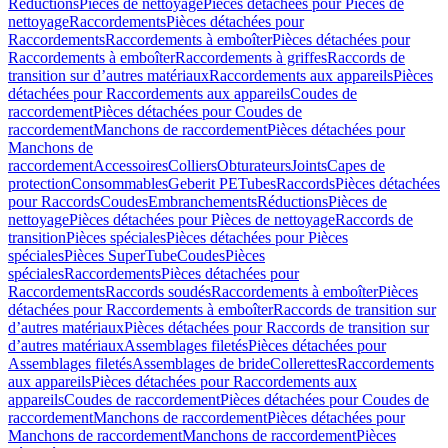
Réductions
Pièces de nettoyage
Pièces détachées pour Pièces de
nettoyage
Raccordements
Pièces détachées pour
Raccordements
Raccordements à emboîter
Pièces détachées pour
Raccordements à emboîter
Raccordements à griffes
Raccords de
transition sur d’autres matériaux
Raccordements aux appareils
Pièces
détachées pour Raccordements aux appareils
Coudes de
raccordement
Pièces détachées pour Coudes de
raccordement
Manchons de raccordement
Pièces détachées pour
Manchons de
raccordement
Accessoires
Colliers
Obturateurs
Joints
Capes de
protection
Consommables
Geberit PE
Tubes
Raccords
Pièces détachées
pour Raccords
Coudes
Embranchements
Réductions
Pièces de
nettoyage
Pièces détachées pour Pièces de nettoyage
Raccords de
transition
Pièces spéciales
Pièces détachées pour Pièces
spéciales
Pièces SuperTube
Coudes
Pièces
spéciales
Raccordements
Pièces détachées pour
Raccordements
Raccords soudés
Raccordements à emboîter
Pièces
détachées pour Raccordements à emboîter
Raccords de transition sur
d’autres matériaux
Pièces détachées pour Raccords de transition sur
d’autres matériaux
Assemblages filetés
Pièces détachées pour
Assemblages filetés
Assemblages de bride
Collerettes
Raccordements
aux appareils
Pièces détachées pour Raccordements aux
appareils
Coudes de raccordement
Pièces détachées pour Coudes de
raccordement
Manchons de raccordement
Pièces détachées pour
Manchons de raccordement
Manchons de raccordement
Pièces