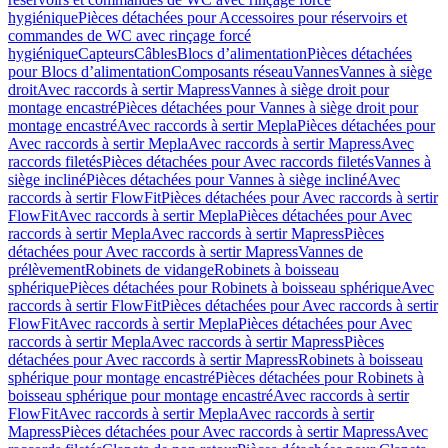
hygiénique
Pièces détachées pour Accessoires pour réservoirs et
commandes de WC avec rinçage forcé
hygiénique
Capteurs
Câbles
Blocs d’alimentation
Pièces détachées
pour Blocs d’alimentation
Composants réseau
Vannes
Vannes à siège
droit
Avec raccords à sertir Mapress
Vannes à siège droit pour
montage encastré
Pièces détachées pour Vannes à siège droit pour
montage encastré
Avec raccords à sertir Mepla
Pièces détachées pour
Avec raccords à sertir Mepla
Avec raccords à sertir Mapress
Avec
raccords filetés
Pièces détachées pour Avec raccords filetés
Vannes à
siège incliné
Pièces détachées pour Vannes à siège incliné
Avec
raccords à sertir FlowFit
Pièces détachées pour Avec raccords à sertir
FlowFit
Avec raccords à sertir Mepla
Pièces détachées pour Avec
raccords à sertir Mepla
Avec raccords à sertir Mapress
Pièces
détachées pour Avec raccords à sertir Mapress
Vannes de
prélèvement
Robinets de vidange
Robinets à boisseau
sphérique
Pièces détachées pour Robinets à boisseau sphérique
Avec
raccords à sertir FlowFit
Pièces détachées pour Avec raccords à sertir
FlowFit
Avec raccords à sertir Mepla
Pièces détachées pour Avec
raccords à sertir Mepla
Avec raccords à sertir Mapress
Pièces
détachées pour Avec raccords à sertir Mapress
Robinets à boisseau
sphérique pour montage encastré
Pièces détachées pour Robinets à
boisseau sphérique pour montage encastré
Avec raccords à sertir
FlowFit
Avec raccords à sertir Mepla
Avec raccords à sertir
Mapress
Pièces détachées pour Avec raccords à sertir Mapress
Avec