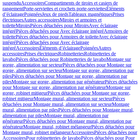
suspendu
Accessoires
Compartiments de tiroirs et casiers de
rangement
Porte-serviettes et crochets porte-serviettes
Éléments
d’éclairage
Poignées
Jeux de pieds
Tableaux magnétiques
Prises
électriques
Autres accessoires
Miroirs et armoires et
toilette
Miroirs
Pièces détachées pour Miroirs
Avec éclairage
intégré
Pièces détachées pour Avec éclairage intégré
Armoires de
toilette
Pièces détachées pour Armoires de toilette
Avec éclairage
intégré
Pièces détachées pour Avec éclairage
intégré
Accessoires
Éléments d’éclairage
Poignées
Autres
accessoires
Prises électriques
Robinetteries
Robinetteries de
lavabo
Pièces détachées pour Robinetteries de lavabo
Montage sur
gorge, alimentation sur secteur
Pièces détachées pour Montage sur
gorge, alimentation sur secteur
Montage sur gorge, alimentation par
piles
Pièces détachées pour Montage sur gorge, alimentation par
piles
Montage sur gorge, alimentation par générateur
Pièces détachées
pour Montage sur gorge, alimentation par générateur
Montage sur
gorge, robinet mitigeur
Pièces détachées pour Montage sur gorge,
robinet mitigeur
Montage mural, alimentation sur secteur
Pièces
détachées pour Montage mural, alimentation sur secteur
Montage
mural, alimentation par piles
Pièces détachées pour Montage mural,
alimentation par piles
Montage mural, alimentation par
générateur
Pièces détachées pour Montage mural, alimentation par
générateur
Montage mural, robinet mélangeur
Pièces détachées pour
Montage mural, robinet mélangeur
Accessoires
Pièces détachées pour
Accessoires
Pour robinetteries de lavabo
Pièces détachées pour Pour