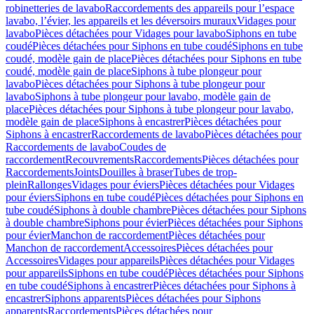
robinetteries de lavabo
Raccordements des appareils pour l’espace
lavabo, l’évier, les appareils et les déversoirs muraux
Vidages pour
lavabo
Pièces détachées pour Vidages pour lavabo
Siphons en tube
coudé
Pièces détachées pour Siphons en tube coudé
Siphons en tube
coudé, modèle gain de place
Pièces détachées pour Siphons en tube
coudé, modèle gain de place
Siphons à tube plongeur pour
lavabo
Pièces détachées pour Siphons à tube plongeur pour
lavabo
Siphons à tube plongeur pour lavabo, modèle gain de
place
Pièces détachées pour Siphons à tube plongeur pour lavabo,
modèle gain de place
Siphons à encastrer
Pièces détachées pour
Siphons à encastrer
Raccordements de lavabo
Pièces détachées pour
Raccordements de lavabo
Coudes de
raccordement
Recouvrements
Raccordements
Pièces détachées pour
Raccordements
Joints
Douilles à braser
Tubes de trop-
plein
Rallonges
Vidages pour éviers
Pièces détachées pour Vidages
pour éviers
Siphons en tube coudé
Pièces détachées pour Siphons en
tube coudé
Siphons à double chambre
Pièces détachées pour Siphons
à double chambre
Siphons pour évier
Pièces détachées pour Siphons
pour évier
Manchon de raccordement
Pièces détachées pour
Manchon de raccordement
Accessoires
Pièces détachées pour
Accessoires
Vidages pour appareils
Pièces détachées pour Vidages
pour appareils
Siphons en tube coudé
Pièces détachées pour Siphons
en tube coudé
Siphons à encastrer
Pièces détachées pour Siphons à
encastrer
Siphons apparents
Pièces détachées pour Siphons
apparents
Raccordements
Pièces détachées pour