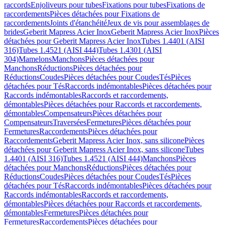
raccords
Enjoliveurs pour tubes
Fixations pour tubes
Fixations de
raccordements
Pièces détachées pour Fixations de
raccordements
Joints d'étanchéité
Jeux de vis pour assemblages de
brides
Geberit Mapress Acier Inox
Geberit Mapress Acier Inox
Pièces
détachées pour Geberit Mapress Acier Inox
Tubes 1.4401 (AISI
316)
Tubes 1.4521 (AISI 444)
Tubes 1.4301 (AISI
304)
Mamelons
Manchons
Pièces détachées pour
Manchons
Réductions
Pièces détachées pour
Réductions
Coudes
Pièces détachées pour Coudes
Tés
Pièces
détachées pour Tés
Raccords indémontables
Pièces détachées pour
Raccords indémontables
Raccords et raccordements,
démontables
Pièces détachées pour Raccords et raccordements,
démontables
Compensateurs
Pièces détachées pour
Compensateurs
Traversées
Fermetures
Pièces détachées pour
Fermetures
Raccordements
Pièces détachées pour
Raccordements
Geberit Mapress Acier Inox, sans silicone
Pièces
détachées pour Geberit Mapress Acier Inox, sans silicone
Tubes
1.4401 (AISI 316)
Tubes 1.4521 (AISI 444)
Manchons
Pièces
détachées pour Manchons
Réductions
Pièces détachées pour
Réductions
Coudes
Pièces détachées pour Coudes
Tés
Pièces
détachées pour Tés
Raccords indémontables
Pièces détachées pour
Raccords indémontables
Raccords et raccordements,
démontables
Pièces détachées pour Raccords et raccordements,
démontables
Fermetures
Pièces détachées pour
Fermetures
Raccordements
Pièces détachées pour