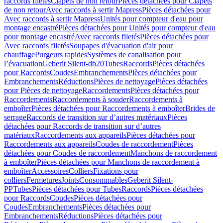
raccords filetés
Clapets de non retour
Pièces détachées pour Clapets
de non retour
Avec raccords à sertir Mapress
Pièces détachées pour
Avec raccords à sertir Mapress
Unités pour compteur d'eau pour
montage encastré
Pièces détachées pour Unités pour compteur d'eau
pour montage encastré
Avec raccords filetés
Pièces détachées pour
Avec raccords filetés
Soupapes d'évacuation d'air pour
chauffage
Purgeurs rapides
Systèmes de canalisation pour
l’évacuation
Geberit Silent-db20
Tubes
Raccords
Pièces détachées
pour Raccords
Coudes
Embranchements
Pièces détachées pour
Embranchements
Réductions
Pièces de nettoyage
Pièces détachées
pour Pièces de nettoyage
Raccordements
Pièces détachées pour
Raccordements
Raccordements à souder
Raccordements à
emboîter
Pièces détachées pour Raccordements à emboîter
Brides de
serrage
Raccords de transition sur d’autres matériaux
Pièces
détachées pour Raccords de transition sur d’autres
matériaux
Raccordements aux appareils
Pièces détachées pour
Raccordements aux appareils
Coudes de raccordement
Pièces
détachées pour Coudes de raccordement
Manchons de raccordement
à emboîter
Pièces détachées pour Manchons de raccordement à
emboîter
Accessoires
Colliers
Fixations pour
colliers
Fermetures
Joints
Consommables
Geberit Silent-
PP
Tubes
Pièces détachées pour Tubes
Raccords
Pièces détachées
pour Raccords
Coudes
Pièces détachées pour
Coudes
Embranchements
Pièces détachées pour
Embranchements
Réductions
Pièces détachées pour