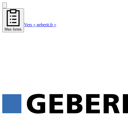
Vers « geberit.fr »
Mes listes