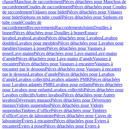
chasse
Manchon de raccordement
Pièces détachées pour Manchon de
raccordement
Coudes de raccordement
Pièces détachées pour Coudes
de raccordement
Vidages pour bidet
Pièces détachées pour Vidages
pour bidet
Siphons en tube coudé
Pièces détachées pour Siphons en
tube coudé
Coudes de
raccordement
Recouvrements
Raccordements
Joints
Douilles à
braser
Pièces détachées pour Douilles à braser
Espace
lavabo
Lavabos
Lavabos
Pièces détachées pour Lavabos
Lavabos
doubles
Lavabos pour meubles
Pièces détachées pour Lavabos pour
meubles
Vasques à poser
Pièces détachées pour Vasques à
poser
Lave-mains
Pièces détachées pour Lave-mains
Lave-mains
d’angle
Pièces détachées pour Lave-mains d’angle
Vasques à
encastrer
Pièces détachées pour Vasques à encastrer
Vasques à
encastrer par le dessous
Pièces détachées pour Vasques à encastrer
par le dessous
Lavabos d’angle
Pièces détachées pour Lavabos
d’angle
Lavabos collectifs
Lavabos adaptés PMR
Pièces détachées
pour Lavabos adaptés PMR
Lavabos pour enfants
Pièces détachées
pour Lavabos pour enfants
Lavabos collectifs
Pièces détachées pour
Lavabos collectifs
Autres lavabos
Pièces détachées pour Autres
lavabos
Déversoirs muraux
Pièces détachées pour Déversoirs
muraux
Vidoirs suspendus
Pièces détachées pour Vidoirs
suspendus
Timbres dʼoffice
Pièces détachées pour Timbres
dʼoffice
Cuves de laboratoire
Pièces détachées pour Cuves de
laboratoire
Éviers à encastrer
Pièces détachées pour Éviers à
encastrer
Éviers à poser
Pièces détachées pour Éviers à