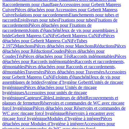
Raccordements pour chauffage
Accessoires pour Geberit Mapress
Cuivre
Pièces détachées pour Accessoires pour Geberit Mapress
Cuivre
Isolations pour raccordements
Etanchements pour tubes et
raccords
Enjoliveurs pour tubes
Fixations pour tubes
Fixations de
raccordements
Pièces détachées pour Fixations de
raccordements
Joints d'étanchéité
Jeux de vis pour assemblages à
bride
Geberit Mapress CuNiFe
Geberit Mapress CuNiFe
Pièces
détachées pour Geberit Mapress CuNiFe
Tubes
2.1972
Manchons
Pièces détachées pour Manchons
Réductions
Pièces
détachées pour Réductions
Coudes
Pièces détachées pour
Coudes
Tés
Pièces détachées pour Tés
Raccords indémontables
Pièces
détachées pour Raccords indémontables
Raccords et raccordements,
démontables
Pièces détachées pour Raccords et raccordements,
démontables
Traversées
Pièces détachées pour Traversées
Accessoires
pour Geberit Mapress CuNiFe
Joints d'étanchéité
Jeux de vis pour
assemblages de brides
Système d’hygiène Geberit
Unités de rinçage
hygiéniques
Pièces détachées pour Unités de rinçage
hygiéniques
Accessoires pour unités de rinçage
hygiéniques
Capteurs
Câbles
Limiteurs de débit
Recouvrements et
plaques de fermeture
Réservoirs et commandes de WC avec rinçage
forcé hygiénique
Pièces détachées pour Réservoirs et commandes de
WC avec rinçage forcé hygiénique
Réservoirs à encastrer avec
rinçage forcé hygiénique
Modules d’hygiène à intégrer
Pièces
détachées pour Modules d’hygiène à intégrer
Accessoires pour
réservoirs et commandes de WC avec rinçage forcé