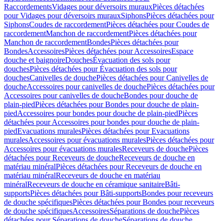
Raccordements
Vidages pour déversoirs muraux
Pièces détachées
pour Vidages pour déversoirs muraux
Siphons
Pièces détachées pour
Siphons
Coudes de raccordement
Pièces détachées pour Coudes de
raccordement
Manchon de raccordement
Pièces détachées pour
Manchon de raccordement
Bondes
Pièces détachées pour
Bondes
Accessoires
Pièces détachées pour Accessoires
Espace
douche et baignoire
Douches
Évacuation des sols pour
douches
Pièces détachées pour Évacuation des sols pour
douches
Canivelles de douche
Pièces détachées pour Canivelles de
douche
Accessoires pour canivelles de douche
Pièces détachées pour
Accessoires pour canivelles de douche
Bondes pour douche de
plain-pied
Pièces détachées pour Bondes pour douche de plain-
pied
Accessoires pour bondes pour douche de plain-pied
Pièces
détachées pour Accessoires pour bondes pour douche de plain-
pied
Evacuations murales
Pièces détachées pour Evacuations
murales
Accessoires pour évacuations murales
Pièces détachées pour
Accessoires pour évacuations murales
Receveurs de douche
Pièces
détachées pour Receveurs de douche
Receveurs de douche en
matériau minéral
Pièces détachées pour Receveurs de douche en
matériau minéral
Receveurs de douche en matériau
minéral
Receveurs de douche en céramique sanitaire
Bâti-
supports
Pièces détachées pour Bâti-supports
Bondes pour receveurs
de douche spécifiques
Pièces détachées pour Bondes pour receveurs
de douche spécifiques
Accessoires
Séparations de douche
Pièces
détachées pour Séparations de douche
Séparations de douche