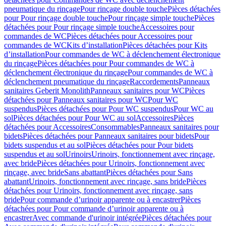
pneumatique du rinçage
Pour rinçage double touche
Pièces détachées
pour Pour rinçage double touche
Pour rinçage simple touche
Pièces
détachées pour Pour rinçage simple touche
Accessoires pour
commandes de WC
Pièces détachées pour Accessoires pour
commandes de WC
Kits d’installation
Pièces détachées pour Kits
d’installation
Pour commandes de WC à déclenchement électronique
du rinçage
Pièces détachées pour Pour commandes de WC à
déclenchement électronique du rinçage
Pour commandes de WC à
déclenchement pneumatique du rinçage
Raccordements
Panneaux
sanitaires Geberit Monolith
Panneaux sanitaires pour WC
Pièces
détachées pour Panneaux sanitaires pour WC
Pour WC
suspendus
Pièces détachées pour Pour WC suspendus
Pour WC au
sol
Pièces détachées pour Pour WC au sol
Accessoires
Pièces
détachées pour Accessoires
Consommables
Panneaux sanitaires pour
bidets
Pièces détachées pour Panneaux sanitaires pour bidets
Pour
bidets suspendus et au sol
Pièces détachées pour Pour bidets
suspendus et au sol
Urinoirs
Urinoirs, fonctionnement avec rinçage,
avec bride
Pièces détachées pour Urinoirs, fonctionnement avec
rinçage, avec bride
Sans abattant
Pièces détachées pour Sans
abattant
Urinoirs, fonctionnement avec rinçage, sans bride
Pièces
détachées pour Urinoirs, fonctionnement avec rinçage, sans
bride
Pour commande d’urinoir apparente ou à encastrer
Pièces
détachées pour Pour commande d’urinoir apparente ou à
encastrer
Avec commande d'urinoir intégrée
Pièces détachées pour