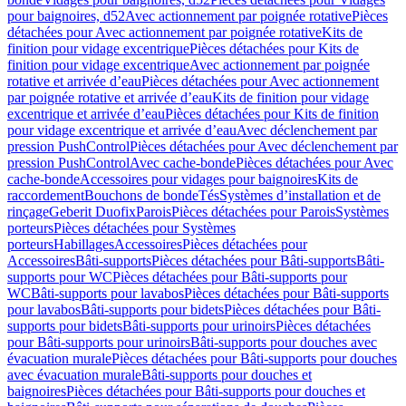
pour baignoires, d52
Avec actionnement par poignée rotative
Pièces
détachées pour Avec actionnement par poignée rotative
Kits de
finition pour vidage excentrique
Pièces détachées pour Kits de
finition pour vidage excentrique
Avec actionnement par poignée
rotative et arrivée d’eau
Pièces détachées pour Avec actionnement
par poignée rotative et arrivée d’eau
Kits de finition pour vidage
excentrique et arrivée d’eau
Pièces détachées pour Kits de finition
pour vidage excentrique et arrivée d’eau
Avec déclenchement par
pression PushControl
Pièces détachées pour Avec déclenchement par
pression PushControl
Avec cache-bonde
Pièces détachées pour Avec
cache-bonde
Accessoires pour vidages pour baignoires
Kits de
raccordement
Bouchons de bonde
Tés
Systèmes d’installation et de
rinçage
Geberit Duofix
Parois
Pièces détachées pour Parois
Systèmes
porteurs
Pièces détachées pour Systèmes
porteurs
Habillages
Accessoires
Pièces détachées pour
Accessoires
Bâti-supports
Pièces détachées pour Bâti-supports
Bâti-
supports pour WC
Pièces détachées pour Bâti-supports pour
WC
Bâti-supports pour lavabos
Pièces détachées pour Bâti-supports
pour lavabos
Bâti-supports pour bidets
Pièces détachées pour Bâti-
supports pour bidets
Bâti-supports pour urinoirs
Pièces détachées
pour Bâti-supports pour urinoirs
Bâti-supports pour douches avec
évacuation murale
Pièces détachées pour Bâti-supports pour douches
avec évacuation murale
Bâti-supports pour douches et
baignoires
Pièces détachées pour Bâti-supports pour douches et