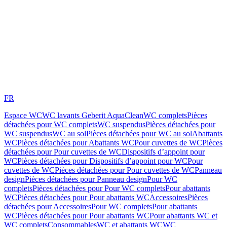
FR
Espace WC
WC lavants Geberit AquaClean
WC complets
Pièces
détachées pour WC complets
WC suspendus
Pièces détachées pour
WC suspendus
WC au sol
Pièces détachées pour WC au sol
Abattants
WC
Pièces détachées pour Abattants WC
Pour cuvettes de WC
Pièces
détachées pour Pour cuvettes de WC
Dispositifs d’appoint pour
WC
Pièces détachées pour Dispositifs d’appoint pour WC
Pour
cuvettes de WC
Pièces détachées pour Pour cuvettes de WC
Panneau
design
Pièces détachées pour Panneau design
Pour WC
complets
Pièces détachées pour Pour WC complets
Pour abattants
WC
Pièces détachées pour Pour abattants WC
Accessoires
Pièces
détachées pour Accessoires
Pour WC complets
Pour abattants
WC
Pièces détachées pour Pour abattants WC
Pour abattants WC et
WC complets
Consommables
WC et abattants WC
WC