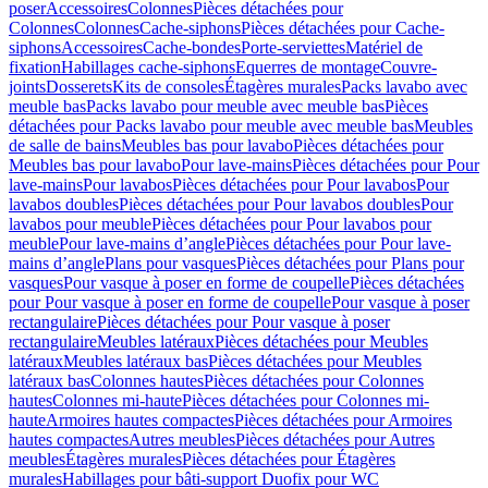
poser
Accessoires
Colonnes
Pièces détachées pour
Colonnes
Colonnes
Cache-siphons
Pièces détachées pour Cache-
siphons
Accessoires
Cache-bondes
Porte-serviettes
Matériel de
fixation
Habillages cache-siphons
Equerres de montage
Couvre-
joints
Dosserets
Kits de consoles
Étagères murales
Packs lavabo avec
meuble bas
Packs lavabo pour meuble avec meuble bas
Pièces
détachées pour Packs lavabo pour meuble avec meuble bas
Meubles
de salle de bains
Meubles bas pour lavabo
Pièces détachées pour
Meubles bas pour lavabo
Pour lave-mains
Pièces détachées pour Pour
lave-mains
Pour lavabos
Pièces détachées pour Pour lavabos
Pour
lavabos doubles
Pièces détachées pour Pour lavabos doubles
Pour
lavabos pour meuble
Pièces détachées pour Pour lavabos pour
meuble
Pour lave-mains d’angle
Pièces détachées pour Pour lave-
mains d’angle
Plans pour vasques
Pièces détachées pour Plans pour
vasques
Pour vasque à poser en forme de coupelle
Pièces détachées
pour Pour vasque à poser en forme de coupelle
Pour vasque à poser
rectangulaire
Pièces détachées pour Pour vasque à poser
rectangulaire
Meubles latéraux
Pièces détachées pour Meubles
latéraux
Meubles latéraux bas
Pièces détachées pour Meubles
latéraux bas
Colonnes hautes
Pièces détachées pour Colonnes
hautes
Colonnes mi-haute
Pièces détachées pour Colonnes mi-
haute
Armoires hautes compactes
Pièces détachées pour Armoires
hautes compactes
Autres meubles
Pièces détachées pour Autres
meubles
Étagères murales
Pièces détachées pour Étagères
murales
Habillages pour bâti-support Duofix pour WC