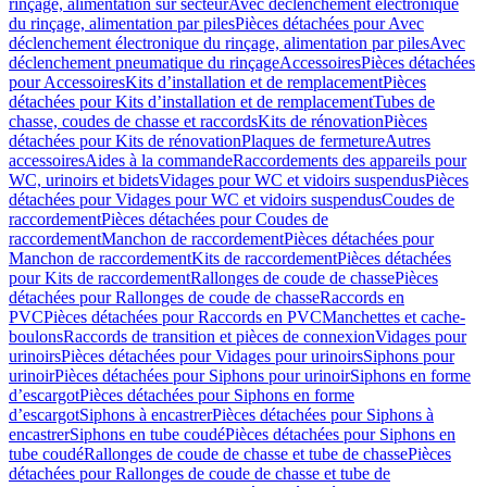
rinçage, alimentation sur secteur
Avec déclenchement électronique
du rinçage, alimentation par piles
Pièces détachées pour Avec
déclenchement électronique du rinçage, alimentation par piles
Avec
déclenchement pneumatique du rinçage
Accessoires
Pièces détachées
pour Accessoires
Kits d’installation et de remplacement
Pièces
détachées pour Kits d’installation et de remplacement
Tubes de
chasse, coudes de chasse et raccords
Kits de rénovation
Pièces
détachées pour Kits de rénovation
Plaques de fermeture
Autres
accessoires
Aides à la commande
Raccordements des appareils pour
WC, urinoirs et bidets
Vidages pour WC et vidoirs suspendus
Pièces
détachées pour Vidages pour WC et vidoirs suspendus
Coudes de
raccordement
Pièces détachées pour Coudes de
raccordement
Manchon de raccordement
Pièces détachées pour
Manchon de raccordement
Kits de raccordement
Pièces détachées
pour Kits de raccordement
Rallonges de coude de chasse
Pièces
détachées pour Rallonges de coude de chasse
Raccords en
PVC
Pièces détachées pour Raccords en PVC
Manchettes et cache-
boulons
Raccords de transition et pièces de connexion
Vidages pour
urinoirs
Pièces détachées pour Vidages pour urinoirs
Siphons pour
urinoir
Pièces détachées pour Siphons pour urinoir
Siphons en forme
d’escargot
Pièces détachées pour Siphons en forme
d’escargot
Siphons à encastrer
Pièces détachées pour Siphons à
encastrer
Siphons en tube coudé
Pièces détachées pour Siphons en
tube coudé
Rallonges de coude de chasse et tube de chasse
Pièces
détachées pour Rallonges de coude de chasse et tube de