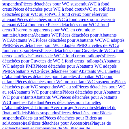
suspendus
Pièces détachées pour WC suspendus
WC à fond
creux
Pièces détachées pour WC à fond creux
WC au sol
Pièces
détachées pour WC au sol
WC à fond creux pour réservoir
attenant
Pièces détachées pour WC à fond creux pour réservoir
attenant
WC à fond creux
Pièces détachées pour WC à fond
creux
Réservoirs apparents pour WC, en céramique
sanitaire
Attenant
Abattants WC
Pièces détachées pour Abattants
WC
Abattants WC
Pièces détachées pour Abattants WC
WC adaptés
PMR
Pièces détachées pour WC adaptés PMR
Cuvettes de WC à
fond creux, surélevés
Pièces détachées pour Cuvettes de WC à fond
creux, surélevés
Cuvettes de WC à fond creux, rallongés
Pièces
détachées pour Cuvettes de WC à fond creux, rallongés
Abattants
WC adaptés PMR
Pièces détachées pour Abattants WC adaptés
PMR
Abattants WC
Pièces détachées pour Abattants WC
Lunettes
d’abattant
Pièces détachées pour Lunettes d’abattant
WC pour
enfants
Pièces détachées pour WC pour enfants
WC suspendus
Pièces
détachées pour WC suspendus
WC au sol
Pièces détachées pour WC
au sol
Abattants WC pour enfants
Pièces détachées pour Abattants
WC pour enfants
Abattants WC
Pièces détachées pour Abattants
WC
Lunettes d’abattant
Pièces détachées pour Lunettes
d’abattant
Siège à la turque
Avec rinçage
Accessoires
Matériel de
fixation
Bidets
Bidets suspendus
Pièces détachées pour Bidets
suspendus
Bidets au sol
Pièces détachées pour Bidets au
sol
Accessoires
Pièces détachées pour Accessoires
Plaques de
déclenchement et commandes de WC
Plaques de