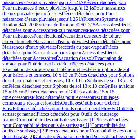
naissances d’eaux pluviales jusqu’à 12 l/s
Pièces détachées pour
Pour naissances d’eaux pluviales jusqu’à 12 l/s
Pour naissances
d’eaux pluviales jusqu’à 25 l/s
Pièces détachées pour Pour
naissances d’eaux pluviales jusqu’à 25 l/s
Fixations
Système de
fixation d40–200
Système de fixation d250–315
Accessoires
Pièces
détachées pour Accessoires
Pour naissances
Pièces détachées pour
Pour naissances
Pour fixations
Évacuation des eaux de toiture
conventionnelle
Naissances d'eaux pluviales
Pièces détachées pour
Naissances d'eaux pluviales
Raccords au pare-vapeur
Pièces
détachées pour Raccords au pare-vapeur
Accessoires
Pièces
détachées pour Accessoires
Évacuation des sols
Evacuation de
surface pour l'intérieur et l'extérieur
Pièces détachées pour
Evacuation de surface pour l'intérieur et l'extérieur
Siphons de sol
pour balcons et terrasses, 10 x 10 cm
Pièces détachées pour Siphons
de sol pour balcons et terrasses, 10 x 10 cm
Siphons de sol 13 x 13
cm
Pièces détachées pour Siphons de sol 13 x 13 cm
Grilles-avaloirs
15 x 15 cm
Pièces détachées pour Grilles-avaloirs 15 x 15
cm
Accessoires
Pièces détachées pour Accessoires
Outillages,
composants réseau et logiciels
Outillages
Outils pour Geberit
FlowFit
Pièces détachées pour Outils pour Geberit FlowFit
Outils de
sertissage manuel
Pièces détachées pour Outils de sertissage
manuel
Compatibilité des outils de sertissage [1]
Pièces détachées
pour Compatibilité des outils de sertissage [1]
Compatibilité des
outils de sertissage [2]
Pièces détachées pour Compatibilité des outils
de sertissage [2]
Outils de préparation de tubes
Pièces détachées pour