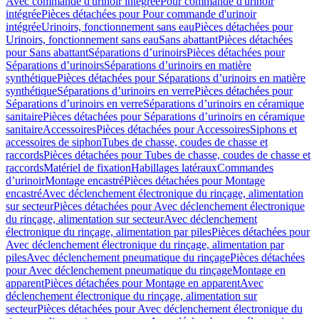
Avec commande d'urinoir intégrée
Pour commande d'urinoir
intégrée
Pièces détachées pour Pour commande d'urinoir
intégrée
Urinoirs, fonctionnement sans eau
Pièces détachées pour
Urinoirs, fonctionnement sans eau
Sans abattant
Pièces détachées
pour Sans abattant
Séparations d’urinoirs
Pièces détachées pour
Séparations d’urinoirs
Séparations d’urinoirs en matière
synthétique
Pièces détachées pour Séparations d’urinoirs en matière
synthétique
Séparations d’urinoirs en verre
Pièces détachées pour
Séparations d’urinoirs en verre
Séparations d’urinoirs en céramique
sanitaire
Pièces détachées pour Séparations d’urinoirs en céramique
sanitaire
Accessoires
Pièces détachées pour Accessoires
Siphons et
accessoires de siphon
Tubes de chasse, coudes de chasse et
raccords
Pièces détachées pour Tubes de chasse, coudes de chasse et
raccords
Matériel de fixation
Habillages latéraux
Commandes
dʼurinoir
Montage encastré
Pièces détachées pour Montage
encastré
Avec déclenchement électronique du rinçage, alimentation
sur secteur
Pièces détachées pour Avec déclenchement électronique
du rinçage, alimentation sur secteur
Avec déclenchement
électronique du rinçage, alimentation par piles
Pièces détachées pour
Avec déclenchement électronique du rinçage, alimentation par
piles
Avec déclenchement pneumatique du rinçage
Pièces détachées
pour Avec déclenchement pneumatique du rinçage
Montage en
apparent
Pièces détachées pour Montage en apparent
Avec
déclenchement électronique du rinçage, alimentation sur
secteur
Pièces détachées pour Avec déclenchement électronique du