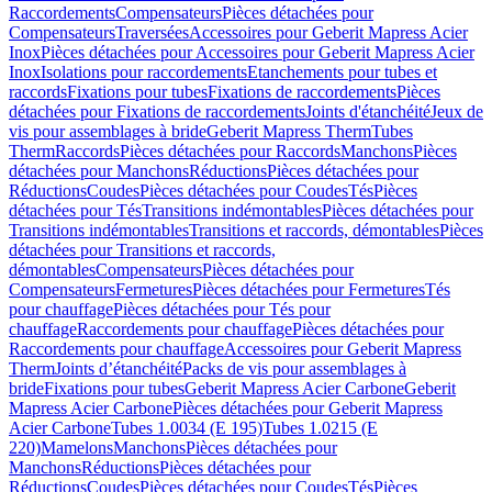
Raccordements
Compensateurs
Pièces détachées pour
Compensateurs
Traversées
Accessoires pour Geberit Mapress Acier
Inox
Pièces détachées pour Accessoires pour Geberit Mapress Acier
Inox
Isolations pour raccordements
Etanchements pour tubes et
raccords
Fixations pour tubes
Fixations de raccordements
Pièces
détachées pour Fixations de raccordements
Joints d'étanchéité
Jeux de
vis pour assemblages à bride
Geberit Mapress Therm
Tubes
Therm
Raccords
Pièces détachées pour Raccords
Manchons
Pièces
détachées pour Manchons
Réductions
Pièces détachées pour
Réductions
Coudes
Pièces détachées pour Coudes
Tés
Pièces
détachées pour Tés
Transitions indémontables
Pièces détachées pour
Transitions indémontables
Transitions et raccords, démontables
Pièces
détachées pour Transitions et raccords,
démontables
Compensateurs
Pièces détachées pour
Compensateurs
Fermetures
Pièces détachées pour Fermetures
Tés
pour chauffage
Pièces détachées pour Tés pour
chauffage
Raccordements pour chauffage
Pièces détachées pour
Raccordements pour chauffage
Accessoires pour Geberit Mapress
Therm
Joints d’étanchéité
Packs de vis pour assemblages à
bride
Fixations pour tubes
Geberit Mapress Acier Carbone
Geberit
Mapress Acier Carbone
Pièces détachées pour Geberit Mapress
Acier Carbone
Tubes 1.0034 (E 195)
Tubes 1.0215 (E
220)
Mamelons
Manchons
Pièces détachées pour
Manchons
Réductions
Pièces détachées pour
Réductions
Coudes
Pièces détachées pour Coudes
Tés
Pièces