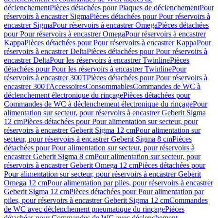
déclenchement
Pièces détachées pour Plaques de déclenchement
Pour
réservoirs à encastrer Sigma
Pièces détachées pour Pour réservoirs à
encastrer Sigma
Pour réservoirs à encastrer Omega
Pièces détachées
pour Pour réservoirs à encastrer Omega
Pour réservoirs à encastrer
Kappa
Pièces détachées pour Pour réservoirs à encastrer Kappa
Pour
réservoirs à encastrer Delta
Pièces détachées pour Pour réservoirs à
encastrer Delta
Pour les réservoirs à encastrer Twinline
Pièces
détachées pour Pour les réservoirs à encastrer Twinline
Pour
réservoirs à encastrer 300T
Pièces détachées pour Pour réservoirs à
encastrer 300T
Accessoires
Consommables
Commandes de WC à
déclenchement électronique du rinçage
Pièces détachées pour
Commandes de WC à déclenchement électronique du rinçage
Pour
alimentation sur secteur, pour réservoirs à encastrer Geberit Sigma
12 cm
Pièces détachées pour Pour alimentation sur secteur, pour
réservoirs à encastrer Geberit Sigma 12 cm
Pour alimentation sur
secteur, pour réservoirs à encastrer Geberit Sigma 8 cm
Pièces
détachées pour Pour alimentation sur secteur, pour réservoirs à
encastrer Geberit Sigma 8 cm
Pour alimentation sur secteur, pour
réservoirs à encastrer Geberit Omega 12 cm
Pièces détachées pour
Pour alimentation sur secteur, pour réservoirs à encastrer Geberit
Omega 12 cm
Pour alimentation par piles, pour réservoirs à encastrer
Geberit Sigma 12 cm
Pièces détachées pour Pour alimentation par
piles, pour réservoirs à encastrer Geberit Sigma 12 cm
Commandes
de WC avec déclenchement pneumatique du rinçage
Pièces
détachées pour Commandes de WC avec déclenchement