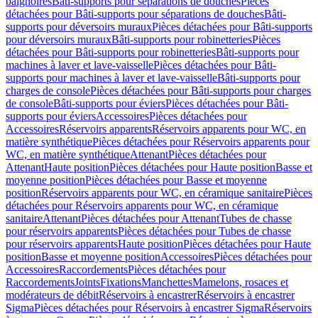
baignoires
Bâti-supports pour séparations de douches
Pièces
détachées pour Bâti-supports pour séparations de douches
Bâti-
supports pour déversoirs muraux
Pièces détachées pour Bâti-supports
pour déversoirs muraux
Bâti-supports pour robinetteries
Pièces
détachées pour Bâti-supports pour robinetteries
Bâti-supports pour
machines à laver et lave-vaisselle
Pièces détachées pour Bâti-
supports pour machines à laver et lave-vaisselle
Bâti-supports pour
charges de console
Pièces détachées pour Bâti-supports pour charges
de console
Bâti-supports pour éviers
Pièces détachées pour Bâti-
supports pour éviers
Accessoires
Pièces détachées pour
Accessoires
Réservoirs apparents
Réservoirs apparents pour WC, en
matière synthétique
Pièces détachées pour Réservoirs apparents pour
WC, en matière synthétique
Attenant
Pièces détachées pour
Attenant
Haute position
Pièces détachées pour Haute position
Basse et
moyenne position
Pièces détachées pour Basse et moyenne
position
Réservoirs apparents pour WC, en céramique sanitaire
Pièces
détachées pour Réservoirs apparents pour WC, en céramique
sanitaire
Attenant
Pièces détachées pour Attenant
Tubes de chasse
pour réservoirs apparents
Pièces détachées pour Tubes de chasse
pour réservoirs apparents
Haute position
Pièces détachées pour Haute
position
Basse et moyenne position
Accessoires
Pièces détachées pour
Accessoires
Raccordements
Pièces détachées pour
Raccordements
Joints
Fixations
Manchettes
Mamelons, rosaces et
modérateurs de débit
Réservoirs à encastrer
Réservoirs à encastrer
Sigma
Pièces détachées pour Réservoirs à encastrer Sigma
Réservoirs