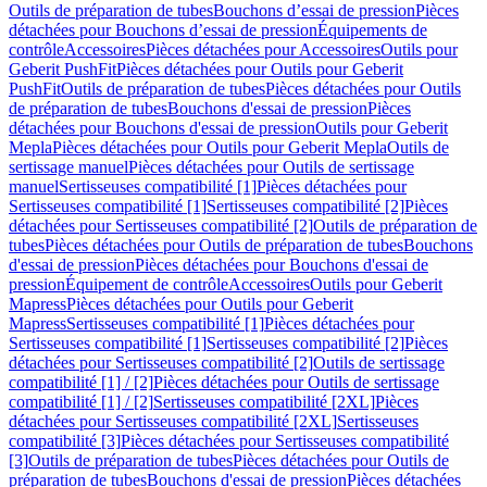
Outils de préparation de tubes
Bouchons d’essai de pression
Pièces
détachées pour Bouchons d’essai de pression
Équipements de
contrôle
Accessoires
Pièces détachées pour Accessoires
Outils pour
Geberit PushFit
Pièces détachées pour Outils pour Geberit
PushFit
Outils de préparation de tubes
Pièces détachées pour Outils
de préparation de tubes
Bouchons d'essai de pression
Pièces
détachées pour Bouchons d'essai de pression
Outils pour Geberit
Mepla
Pièces détachées pour Outils pour Geberit Mepla
Outils de
sertissage manuel
Pièces détachées pour Outils de sertissage
manuel
Sertisseuses compatibilité [1]
Pièces détachées pour
Sertisseuses compatibilité [1]
Sertisseuses compatibilité [2]
Pièces
détachées pour Sertisseuses compatibilité [2]
Outils de préparation de
tubes
Pièces détachées pour Outils de préparation de tubes
Bouchons
d'essai de pression
Pièces détachées pour Bouchons d'essai de
pression
Équipement de contrôle
Accessoires
Outils pour Geberit
Mapress
Pièces détachées pour Outils pour Geberit
Mapress
Sertisseuses compatibilité [1]
Pièces détachées pour
Sertisseuses compatibilité [1]
Sertisseuses compatibilité [2]
Pièces
détachées pour Sertisseuses compatibilité [2]
Outils de sertissage
compatibilité [1] / [2]
Pièces détachées pour Outils de sertissage
compatibilité [1] / [2]
Sertisseuses compatibilité [2XL]
Pièces
détachées pour Sertisseuses compatibilité [2XL]
Sertisseuses
compatibilité [3]
Pièces détachées pour Sertisseuses compatibilité
[3]
Outils de préparation de tubes
Pièces détachées pour Outils de
préparation de tubes
Bouchons d'essai de pression
Pièces détachées