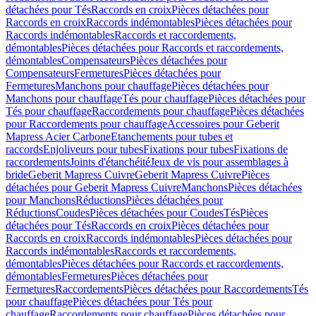
détachées pour Tés
Raccords en croix
Pièces détachées pour
Raccords en croix
Raccords indémontables
Pièces détachées pour
Raccords indémontables
Raccords et raccordements,
démontables
Pièces détachées pour Raccords et raccordements,
démontables
Compensateurs
Pièces détachées pour
Compensateurs
Fermetures
Pièces détachées pour
Fermetures
Manchons pour chauffage
Pièces détachées pour
Manchons pour chauffage
Tés pour chauffage
Pièces détachées pour
Tés pour chauffage
Raccordements pour chauffage
Pièces détachées
pour Raccordements pour chauffage
Accessoires pour Geberit
Mapress Acier Carbone
Etanchements pour tubes et
raccords
Enjoliveurs pour tubes
Fixations pour tubes
Fixations de
raccordements
Joints d'étanchéité
Jeux de vis pour assemblages à
bride
Geberit Mapress Cuivre
Geberit Mapress Cuivre
Pièces
détachées pour Geberit Mapress Cuivre
Manchons
Pièces détachées
pour Manchons
Réductions
Pièces détachées pour
Réductions
Coudes
Pièces détachées pour Coudes
Tés
Pièces
détachées pour Tés
Raccords en croix
Pièces détachées pour
Raccords en croix
Raccords indémontables
Pièces détachées pour
Raccords indémontables
Raccords et raccordements,
démontables
Pièces détachées pour Raccords et raccordements,
démontables
Fermetures
Pièces détachées pour
Fermetures
Raccordements
Pièces détachées pour Raccordements
Tés
pour chauffage
Pièces détachées pour Tés pour
chauffage
Raccordements pour chauffage
Pièces détachées pour