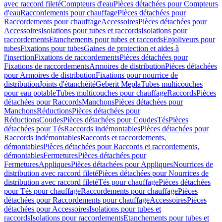
avec raccord fileté
Compteurs d'eau
Pièces détachées pour Compteurs
d'eau
Raccordements pour chauffage
Pièces détachées pour
Raccordements pour chauffage
Accessoires
Pièces détachées pour
Accessoires
Isolations pour tubes et raccords
Isolations pour
raccordements
Etanchements pour tubes et raccords
Enjoliveurs pour
tubes
Fixations pour tubes
Gaines de protection et aides à
l'insertion
Fixations de raccordements
Pièces détachées pour
Fixations de raccordements
Armoires de distribution
Pièces détachées
pour Armoires de distribution
Fixations pour nourrice de
distribution
Joints d'étanchéité
Geberit Mepla
Tubes multicouches
pour eau potable
Tubes multicouches pour chauffage
Raccords
Pièces
détachées pour Raccords
Manchons
Pièces détachées pour
Manchons
Réductions
Pièces détachées pour
Réductions
Coudes
Pièces détachées pour Coudes
Tés
Pièces
détachées pour Tés
Raccords indémontables
Pièces détachées pour
Raccords indémontables
Raccords et raccordements,
démontables
Pièces détachées pour Raccords et raccordements,
démontables
Fermetures
Pièces détachées pour
Fermetures
Appliques
Pièces détachées pour Appliques
Nourrices de
distribution avec raccord fileté
Pièces détachées pour Nourrices de
distribution avec raccord fileté
Tés pour chauffage
Pièces détachées
pour Tés pour chauffage
Raccordements pour chauffage
Pièces
détachées pour Raccordements pour chauffage
Accessoires
Pièces
détachées pour Accessoires
Isolations pour tubes et
raccords
Isolations pour raccordements
Etanchements pour tubes et