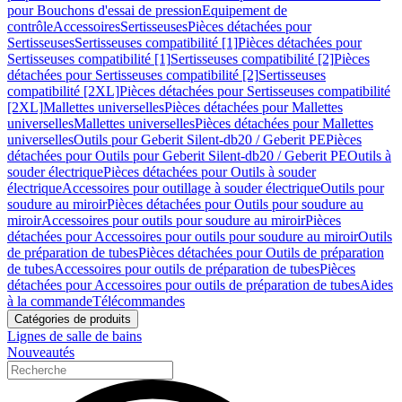
pour Bouchons d'essai de pression
Equipement de
contrôle
Accessoires
Sertisseuses
Pièces détachées pour
Sertisseuses
Sertisseuses compatibilité [1]
Pièces détachées pour
Sertisseuses compatibilité [1]
Sertisseuses compatibilité [2]
Pièces
détachées pour Sertisseuses compatibilité [2]
Sertisseuses
compatibilité [2XL]
Pièces détachées pour Sertisseuses compatibilité
[2XL]
Mallettes universelles
Pièces détachées pour Mallettes
universelles
Mallettes universelles
Pièces détachées pour Mallettes
universelles
Outils pour Geberit Silent-db20 / Geberit PE
Pièces
détachées pour Outils pour Geberit Silent-db20 / Geberit PE
Outils à
souder électrique
Pièces détachées pour Outils à souder
électrique
Accessoires pour outillage à souder électrique
Outils pour
soudure au miroir
Pièces détachées pour Outils pour soudure au
miroir
Accessoires pour outils pour soudure au miroir
Pièces
détachées pour Accessoires pour outils pour soudure au miroir
Outils
de préparation de tubes
Pièces détachées pour Outils de préparation
de tubes
Accessoires pour outils de préparation de tubes
Pièces
détachées pour Accessoires pour outils de préparation de tubes
Aides
à la commande
Télécommandes
Catégories de produits
Lignes de salle de bains
Nouveautés