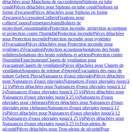
détachées pour Manchons de raccordement
Siphons en tube
coudé
Pièces détachées pour Siphons en tube coudé
Siphons en
forme d'escargot
Pièces détachées pour Siphons en forme
d'escargot
Accessoires
Colliers
Fixations pour
colliers
Coques
Fermetures
Joints
Boîtiers de
protection
Consommables
Protection incendie, protection acoustique
et protection contre l'humidité
Protection incendie
Pièces détachées
pour Protection incendie
Protection incendie pour systèmes
d'évacuation
Pièces détachées pour Protection incendie pour
systèmes d'évacuation
Protection acoustique
Isolations des bruits
solidiens
Isolations des bruits solidiens et aériens
Protection contre
l'humidité
Etanchements
Clapets de ventilation pour
évacuation
Clapets de ventilation
Pièces détachées pour Clapets de
ventilation
Soupapes de retenue d'énergie
Évacuation des eaux de
toiture Geberit Pluvia
Naissances d'eaux pluviales
Pièces détachées
pour Naissances d'eaux pluviales
Naissances d'eaux pluviales jusqu'à
12 l/s
Pièces détachées pour Naissances d'eaux pluviales jusqu'à 12
l/s
Naissances d'eaux pluviales jusqu'à 25 l/s
Pièces détachées pour
Naissances d'eaux pluviales jusqu'à 25 l/s
Naissances d'eaux
pluviales pour chéneaux
Pièces détachées pour Naissances d'eaux
pluviales pour chéneaux
Naissances d'eaux pluviales jusqu'à 12
l/s
Pièces détachées pour Naissances d'eaux pluviales jusqu'à 12
l/s
Naissances d'eaux pluviales jusqu'à 25 l/s
Pièces détachées pour
Naissances d'eaux pluviales jusqu'à 25 l/s
Trop-pleins de
sécurité
Pièces détachées pour Trop-pleins de sécurité
Pour