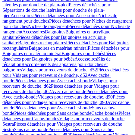
latérales pour douche de plain-pied
Pièces détachées pour
Séparations de douche latérales pour douche de plain-
pied
Accessoires
Pièces détachées pour Accessoires
Niches de
rangement pour douches
Pièces détachées pour Niches de rangement
pour douches
Niches de rangement
Pièces détachées pour Niches de
rangement
Accessoires
Baignoires
Baignoires en acrylique
sanitaire
Pièces détachées pour Baignoires en acrylique
sanitaire
Baignoires rectangulaires
Pièces détachées pour Baignoires
rectangulaires
Baignoires en matériau minéral
Pièces détachées pour
Baignoires en matériau minéral
Baignoires pour bébés
Pièces
détachées pour Baignoires pour bébés
Accessoires
Kits de
réparation
Raccordements des appareils pour douches et
baignoires
Vidages pour receveurs de douche, d52
Pièces détachées
pour Vidages pour receveurs de douche, d52
Avec cache-
bonde
Pièces détachées pour Avec cache-bonde
Vidages pour
receveurs de douche, d62
Pièces détachées pour Vidages pour
receveurs de douche, d62
Avec cache-bonde
Pièces détachées pour
Avec cache-bonde
Vidages pour receveurs de douche, d90
Pièces
détachées pour Vidages pour receveurs de douche, d90
Avec cache-
bonde
Pièces détachées pour Avec cache-bonde
Sans cache-
bonde
Pièces détachées pour Sans cache-bonde
Cache-bondes
Pièces
détachées pour Cache-bondes
Vidages pour receveurs de douche
Sestra
Pièces détachées pour Vidages pour receveurs de douche
Sestra
Sans cache-bonde
Pièces détachées pour Sans cache-
bonde
Vidages pour baignoires, d52
Pièces détachées pour Vidages