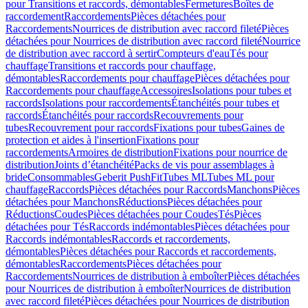
pour Transitions et raccords, démontables
Fermetures
Boîtes de
raccordement
Raccordements
Pièces détachées pour
Raccordements
Nourrices de distribution avec raccord fileté
Pièces
détachées pour Nourrices de distribution avec raccord fileté
Nourrice
de distribution avec raccord à sertir
Compteurs d'eau
Tés pour
chauffage
Transitions et raccords pour chauffage,
démontables
Raccordements pour chauffage
Pièces détachées pour
Raccordements pour chauffage
Accessoires
Isolations pour tubes et
raccords
Isolations pour raccordements
Étanchéités pour tubes et
raccords
Étanchéités pour raccords
Recouvrements pour
tubes
Recouvrement pour raccords
Fixations pour tubes
Gaines de
protection et aides à l'insertion
Fixations pour
raccordements
Armoires de distribution
Fixations pour nourrice de
distribution
Joints d’étanchéité
Packs de vis pour assemblages à
bride
Consommables
Geberit PushFit
Tubes ML
Tubes ML pour
chauffage
Raccords
Pièces détachées pour Raccords
Manchons
Pièces
détachées pour Manchons
Réductions
Pièces détachées pour
Réductions
Coudes
Pièces détachées pour Coudes
Tés
Pièces
détachées pour Tés
Raccords indémontables
Pièces détachées pour
Raccords indémontables
Raccords et raccordements,
démontables
Pièces détachées pour Raccords et raccordements,
démontables
Raccordements
Pièces détachées pour
Raccordements
Nourrices de distribution à emboîter
Pièces détachées
pour Nourrices de distribution à emboîter
Nourrices de distribution
avec raccord fileté
Pièces détachées pour Nourrices de distribution