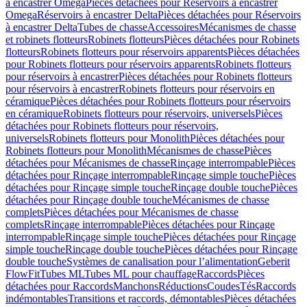
à encastrer Omega
Pièces détachées pour Réservoirs à encastrer
Omega
Réservoirs à encastrer Delta
Pièces détachées pour Réservoirs
à encastrer Delta
Tubes de chasse
Accessoires
Mécanismes de chasse
et robinets flotteurs
Robinets flotteurs
Pièces détachées pour Robinets
flotteurs
Robinets flotteurs pour réservoirs apparents
Pièces détachées
pour Robinets flotteurs pour réservoirs apparents
Robinets flotteurs
pour réservoirs à encastrer
Pièces détachées pour Robinets flotteurs
pour réservoirs à encastrer
Robinets flotteurs pour réservoirs en
céramique
Pièces détachées pour Robinets flotteurs pour réservoirs
en céramique
Robinets flotteurs pour réservoirs, universels
Pièces
détachées pour Robinets flotteurs pour réservoirs,
universels
Robinets flotteurs pour Monolith
Pièces détachées pour
Robinets flotteurs pour Monolith
Mécanismes de chasse
Pièces
détachées pour Mécanismes de chasse
Rinçage interrompable
Pièces
détachées pour Rinçage interrompable
Rinçage simple touche
Pièces
détachées pour Rinçage simple touche
Rinçage double touche
Pièces
détachées pour Rinçage double touche
Mécanismes de chasse
complets
Pièces détachées pour Mécanismes de chasse
complets
Rinçage interrompable
Pièces détachées pour Rinçage
interrompable
Rinçage simple touche
Pièces détachées pour Rinçage
simple touche
Rinçage double touche
Pièces détachées pour Rinçage
double touche
Systèmes de canalisation pour l’alimentation
Geberit
FlowFit
Tubes ML
Tubes ML pour chauffage
Raccords
Pièces
détachées pour Raccords
Manchons
Réductions
Coudes
Tés
Raccords
indémontables
Transitions et raccords, démontables
Pièces détachées