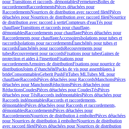
pour Transitions et raccords, démontables
Fermetures
Boîtes de
raccordement
Raccordements
Pièces détachées pour
Raccordements
Nourrices de distribution avec raccord fileté
Pièces
détachées pour Nourrices de distribution avec raccord fileté
Nourrice
de distribution avec raccord à sertir
Compteurs d'eau
Tés pour
chauffage
Transitions et raccords pour chauffage,
démontables
Raccordements pour chauffage
Pièces détachées pour
Raccordements pour chauffage
Accessoires
Isolations pour tubes et
raccords
Isolations pour raccordements
Étanchéités pour tubes et
raccords
Étanchéités pour raccords
Recouvrements pour
tubes
Recouvrement pour raccords
Fixations pour tubes
Gaines de
protection et aides à l'insertion
Fixations pour
raccordements
Armoires de distribution
Fixations pour nourrice de
distribution
Joints d’étanchéité
Packs de vis pour assemblages à
bride
Consommables
Geberit PushFit
Tubes ML
Tubes ML pour
chauffage
Raccords
Pièces détachées pour Raccords
Manchons
Pièces
détachées pour Manchons
Réductions
Pièces détachées pour
Réductions
Coudes
Pièces détachées pour Coudes
Tés
Pièces
détachées pour Tés
Raccords indémontables
Pièces détachées pour
Raccords indémontables
Raccords et raccordements,
démontables
Pièces détachées pour Raccords et raccordements,
démontables
Raccordements
Pièces détachées pour
Raccordements
Nourrices de distribution à emboîter
Pièces détachées
pour Nourrices de distribution à emboîter
Nourrices de distribution
avec raccord fileté
Pièces détachées pour Nourrices de distribution