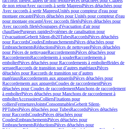
raccords filetés
Clapets de non retour
Pièces détachées pour Clapets
de non retour
Avec raccords à sertir Mapress
Pièces détachées pour
Avec raccords à sertir Mapress
Unités pour compteur d'eau pour
montage encastré
Pièces détachées pour Unités pour compteur d'eau
pour montage encastré
Avec raccords filetés
Pièces détachées pour
Avec raccords filetés
Soupapes d'évacuation d'air pour
chauffage
Purgeurs rapides
Systèmes de canalisation pour
l’évacuation
Geberit Silent-db20
Tubes
Raccords
Pièces détachées
pour Raccords
Coudes
Embranchements
Pièces détachées pour
Embranchements
Réductions
Pièces de nettoyage
Pièces détachées
pour Pièces de nettoyage
Raccordements
Pièces détachées pour
Raccordements
Raccordements à souder
Raccordements à
emboîter
Pièces détachées pour Raccordements à emboîter
Brides de
serrage
Raccords de transition sur d’autres matériaux
Pièces
détachées pour Raccords de transition sur d’autres
matériaux
Raccordements aux appareils
Pièces détachées pour
Raccordements aux appareils
Coudes de raccordement
Pièces
détachées pour Coudes de raccordement
Manchons de raccordement
à emboîter
Pièces détachées pour Manchons de raccordement à
emboîter
Accessoires
Colliers
Fixations pour
colliers
Fermetures
Joints
Consommables
Geberit Silent-
PP
Tubes
Pièces détachées pour Tubes
Raccords
Pièces détachées
pour Raccords
Coudes
Pièces détachées pour
Coudes
Embranchements
Pièces détachées pour
Embranchements
Réductions
Pièces détachées pour