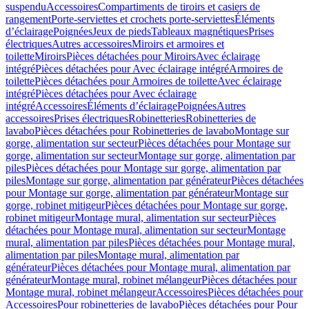
suspendu
Accessoires
Compartiments de tiroirs et casiers de
rangement
Porte-serviettes et crochets porte-serviettes
Éléments
d’éclairage
Poignées
Jeux de pieds
Tableaux magnétiques
Prises
électriques
Autres accessoires
Miroirs et armoires et
toilette
Miroirs
Pièces détachées pour Miroirs
Avec éclairage
intégré
Pièces détachées pour Avec éclairage intégré
Armoires de
toilette
Pièces détachées pour Armoires de toilette
Avec éclairage
intégré
Pièces détachées pour Avec éclairage
intégré
Accessoires
Éléments d’éclairage
Poignées
Autres
accessoires
Prises électriques
Robinetteries
Robinetteries de
lavabo
Pièces détachées pour Robinetteries de lavabo
Montage sur
gorge, alimentation sur secteur
Pièces détachées pour Montage sur
gorge, alimentation sur secteur
Montage sur gorge, alimentation par
piles
Pièces détachées pour Montage sur gorge, alimentation par
piles
Montage sur gorge, alimentation par générateur
Pièces détachées
pour Montage sur gorge, alimentation par générateur
Montage sur
gorge, robinet mitigeur
Pièces détachées pour Montage sur gorge,
robinet mitigeur
Montage mural, alimentation sur secteur
Pièces
détachées pour Montage mural, alimentation sur secteur
Montage
mural, alimentation par piles
Pièces détachées pour Montage mural,
alimentation par piles
Montage mural, alimentation par
générateur
Pièces détachées pour Montage mural, alimentation par
générateur
Montage mural, robinet mélangeur
Pièces détachées pour
Montage mural, robinet mélangeur
Accessoires
Pièces détachées pour
Accessoires
Pour robinetteries de lavabo
Pièces détachées pour Pour