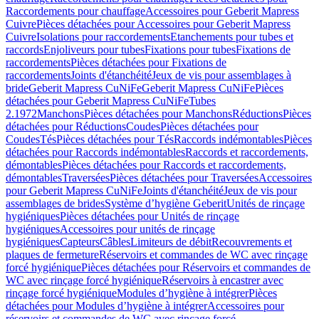
Raccordements pour chauffage
Accessoires pour Geberit Mapress
Cuivre
Pièces détachées pour Accessoires pour Geberit Mapress
Cuivre
Isolations pour raccordements
Etanchements pour tubes et
raccords
Enjoliveurs pour tubes
Fixations pour tubes
Fixations de
raccordements
Pièces détachées pour Fixations de
raccordements
Joints d'étanchéité
Jeux de vis pour assemblages à
bride
Geberit Mapress CuNiFe
Geberit Mapress CuNiFe
Pièces
détachées pour Geberit Mapress CuNiFe
Tubes
2.1972
Manchons
Pièces détachées pour Manchons
Réductions
Pièces
détachées pour Réductions
Coudes
Pièces détachées pour
Coudes
Tés
Pièces détachées pour Tés
Raccords indémontables
Pièces
détachées pour Raccords indémontables
Raccords et raccordements,
démontables
Pièces détachées pour Raccords et raccordements,
démontables
Traversées
Pièces détachées pour Traversées
Accessoires
pour Geberit Mapress CuNiFe
Joints d'étanchéité
Jeux de vis pour
assemblages de brides
Système d’hygiène Geberit
Unités de rinçage
hygiéniques
Pièces détachées pour Unités de rinçage
hygiéniques
Accessoires pour unités de rinçage
hygiéniques
Capteurs
Câbles
Limiteurs de débit
Recouvrements et
plaques de fermeture
Réservoirs et commandes de WC avec rinçage
forcé hygiénique
Pièces détachées pour Réservoirs et commandes de
WC avec rinçage forcé hygiénique
Réservoirs à encastrer avec
rinçage forcé hygiénique
Modules d’hygiène à intégrer
Pièces
détachées pour Modules d’hygiène à intégrer
Accessoires pour
réservoirs et commandes de WC avec rinçage forcé