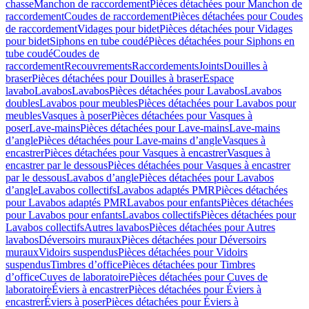
chasse
Manchon de raccordement
Pièces détachées pour Manchon de
raccordement
Coudes de raccordement
Pièces détachées pour Coudes
de raccordement
Vidages pour bidet
Pièces détachées pour Vidages
pour bidet
Siphons en tube coudé
Pièces détachées pour Siphons en
tube coudé
Coudes de
raccordement
Recouvrements
Raccordements
Joints
Douilles à
braser
Pièces détachées pour Douilles à braser
Espace
lavabo
Lavabos
Lavabos
Pièces détachées pour Lavabos
Lavabos
doubles
Lavabos pour meubles
Pièces détachées pour Lavabos pour
meubles
Vasques à poser
Pièces détachées pour Vasques à
poser
Lave-mains
Pièces détachées pour Lave-mains
Lave-mains
d’angle
Pièces détachées pour Lave-mains d’angle
Vasques à
encastrer
Pièces détachées pour Vasques à encastrer
Vasques à
encastrer par le dessous
Pièces détachées pour Vasques à encastrer
par le dessous
Lavabos d’angle
Pièces détachées pour Lavabos
d’angle
Lavabos collectifs
Lavabos adaptés PMR
Pièces détachées
pour Lavabos adaptés PMR
Lavabos pour enfants
Pièces détachées
pour Lavabos pour enfants
Lavabos collectifs
Pièces détachées pour
Lavabos collectifs
Autres lavabos
Pièces détachées pour Autres
lavabos
Déversoirs muraux
Pièces détachées pour Déversoirs
muraux
Vidoirs suspendus
Pièces détachées pour Vidoirs
suspendus
Timbres dʼoffice
Pièces détachées pour Timbres
dʼoffice
Cuves de laboratoire
Pièces détachées pour Cuves de
laboratoire
Éviers à encastrer
Pièces détachées pour Éviers à
encastrer
Éviers à poser
Pièces détachées pour Éviers à