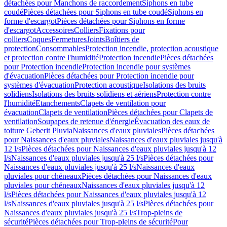
détachées pour Manchons de raccordement
Siphons en tube
coudé
Pièces détachées pour Siphons en tube coudé
Siphons en
forme d'escargot
Pièces détachées pour Siphons en forme
d'escargot
Accessoires
Colliers
Fixations pour
colliers
Coques
Fermetures
Joints
Boîtiers de
protection
Consommables
Protection incendie, protection acoustique
et protection contre l'humidité
Protection incendie
Pièces détachées
pour Protection incendie
Protection incendie pour systèmes
d'évacuation
Pièces détachées pour Protection incendie pour
systèmes d'évacuation
Protection acoustique
Isolations des bruits
solidiens
Isolations des bruits solidiens et aériens
Protection contre
l'humidité
Etanchements
Clapets de ventilation pour
évacuation
Clapets de ventilation
Pièces détachées pour Clapets de
ventilation
Soupapes de retenue d'énergie
Évacuation des eaux de
toiture Geberit Pluvia
Naissances d'eaux pluviales
Pièces détachées
pour Naissances d'eaux pluviales
Naissances d'eaux pluviales jusqu'à
12 l/s
Pièces détachées pour Naissances d'eaux pluviales jusqu'à 12
l/s
Naissances d'eaux pluviales jusqu'à 25 l/s
Pièces détachées pour
Naissances d'eaux pluviales jusqu'à 25 l/s
Naissances d'eaux
pluviales pour chéneaux
Pièces détachées pour Naissances d'eaux
pluviales pour chéneaux
Naissances d'eaux pluviales jusqu'à 12
l/s
Pièces détachées pour Naissances d'eaux pluviales jusqu'à 12
l/s
Naissances d'eaux pluviales jusqu'à 25 l/s
Pièces détachées pour
Naissances d'eaux pluviales jusqu'à 25 l/s
Trop-pleins de
sécurité
Pièces détachées pour Trop-pleins de sécurité
Pour