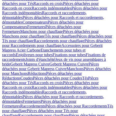
détachées pour Tés
Raccords en croix
Pièces détachées pour
Raccords en croix
Raccords indémontables
Pièces détachées pour
Raccords indémontables
Raccords et raccordements,
démontables
Pièces détachées pour Raccords et raccordements,
démontables
Compensateurs
Pièces détachées pour
Compensateurs
Fermetures
Pièces détachées pour
Fermetures
Manchons pour chauffage
Pièces détachées pour
Manchons pour chauffage
Tés pour chauffage
Pièces détachées pour
Tés pour chauffage
Raccordements pour chauffage
Pièces détachées
pour Raccordements pour chauffage
Accessoires pour Geberit
Mapress Acier Carbone
Etanchements pour tubes et
raccords
Enjoliveurs pour tubes
Fixations pour tubes
Fixations de
raccordements
Joints d'étanchéité
Jeux de vis pour assemblages à
bride
Geberit Mapress Cuivre
Geberit Mapress Cuivre
Pièces
détachées pour Geberit Mapress Cuivre
Manchons
Pièces détachées
pour Manchons
Réductions
Pièces détachées pour
Réductions
Coudes
Pièces détachées pour Coudes
Tés
Pièces
détachées pour Tés
Raccords en croix
Pièces détachées pour
Raccords en croix
Raccords indémontables
Pièces détachées pour
Raccords indémontables
Raccords et raccordements,
démontables
Pièces détachées pour Raccords et raccordements,
démontables
Fermetures
Pièces détachées pour
Fermetures
Raccordements
Pièces détachées pour Raccordements
Tés
pour chauffage
Pièces détachées pour Tés pour
chauffage
Raccordements pour chauffage
Pièces détachées pour