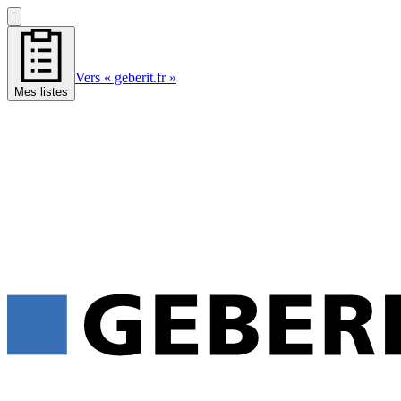
Vers « geberit.fr »
Mes listes