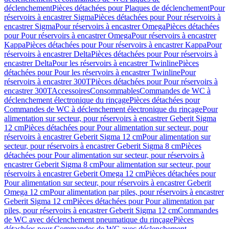
déclenchement
Pièces détachées pour Plaques de déclenchement
Pour
réservoirs à encastrer Sigma
Pièces détachées pour Pour réservoirs à
encastrer Sigma
Pour réservoirs à encastrer Omega
Pièces détachées
pour Pour réservoirs à encastrer Omega
Pour réservoirs à encastrer
Kappa
Pièces détachées pour Pour réservoirs à encastrer Kappa
Pour
réservoirs à encastrer Delta
Pièces détachées pour Pour réservoirs à
encastrer Delta
Pour les réservoirs à encastrer Twinline
Pièces
détachées pour Pour les réservoirs à encastrer Twinline
Pour
réservoirs à encastrer 300T
Pièces détachées pour Pour réservoirs à
encastrer 300T
Accessoires
Consommables
Commandes de WC à
déclenchement électronique du rinçage
Pièces détachées pour
Commandes de WC à déclenchement électronique du rinçage
Pour
alimentation sur secteur, pour réservoirs à encastrer Geberit Sigma
12 cm
Pièces détachées pour Pour alimentation sur secteur, pour
réservoirs à encastrer Geberit Sigma 12 cm
Pour alimentation sur
secteur, pour réservoirs à encastrer Geberit Sigma 8 cm
Pièces
détachées pour Pour alimentation sur secteur, pour réservoirs à
encastrer Geberit Sigma 8 cm
Pour alimentation sur secteur, pour
réservoirs à encastrer Geberit Omega 12 cm
Pièces détachées pour
Pour alimentation sur secteur, pour réservoirs à encastrer Geberit
Omega 12 cm
Pour alimentation par piles, pour réservoirs à encastrer
Geberit Sigma 12 cm
Pièces détachées pour Pour alimentation par
piles, pour réservoirs à encastrer Geberit Sigma 12 cm
Commandes
de WC avec déclenchement pneumatique du rinçage
Pièces
détachées pour Commandes de WC avec déclenchement