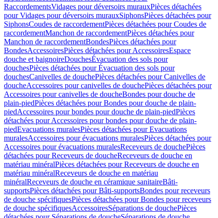
Raccordements
Vidages pour déversoirs muraux
Pièces détachées
pour Vidages pour déversoirs muraux
Siphons
Pièces détachées pour
Siphons
Coudes de raccordement
Pièces détachées pour Coudes de
raccordement
Manchon de raccordement
Pièces détachées pour
Manchon de raccordement
Bondes
Pièces détachées pour
Bondes
Accessoires
Pièces détachées pour Accessoires
Espace
douche et baignoire
Douches
Évacuation des sols pour
douches
Pièces détachées pour Évacuation des sols pour
douches
Canivelles de douche
Pièces détachées pour Canivelles de
douche
Accessoires pour canivelles de douche
Pièces détachées pour
Accessoires pour canivelles de douche
Bondes pour douche de
plain-pied
Pièces détachées pour Bondes pour douche de plain-
pied
Accessoires pour bondes pour douche de plain-pied
Pièces
détachées pour Accessoires pour bondes pour douche de plain-
pied
Evacuations murales
Pièces détachées pour Evacuations
murales
Accessoires pour évacuations murales
Pièces détachées pour
Accessoires pour évacuations murales
Receveurs de douche
Pièces
détachées pour Receveurs de douche
Receveurs de douche en
matériau minéral
Pièces détachées pour Receveurs de douche en
matériau minéral
Receveurs de douche en matériau
minéral
Receveurs de douche en céramique sanitaire
Bâti-
supports
Pièces détachées pour Bâti-supports
Bondes pour receveurs
de douche spécifiques
Pièces détachées pour Bondes pour receveurs
de douche spécifiques
Accessoires
Séparations de douche
Pièces
détachées pour Séparations de douche
Séparations de douche