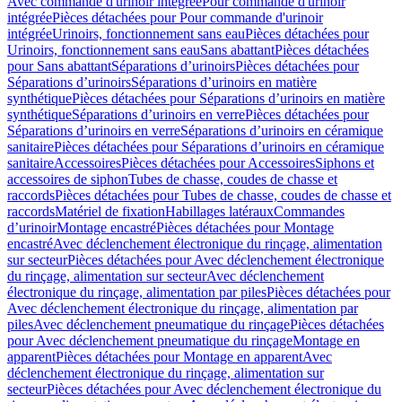
Avec commande d'urinoir intégrée
Pour commande d'urinoir
intégrée
Pièces détachées pour Pour commande d'urinoir
intégrée
Urinoirs, fonctionnement sans eau
Pièces détachées pour
Urinoirs, fonctionnement sans eau
Sans abattant
Pièces détachées
pour Sans abattant
Séparations d’urinoirs
Pièces détachées pour
Séparations d’urinoirs
Séparations d’urinoirs en matière
synthétique
Pièces détachées pour Séparations d’urinoirs en matière
synthétique
Séparations d’urinoirs en verre
Pièces détachées pour
Séparations d’urinoirs en verre
Séparations d’urinoirs en céramique
sanitaire
Pièces détachées pour Séparations d’urinoirs en céramique
sanitaire
Accessoires
Pièces détachées pour Accessoires
Siphons et
accessoires de siphon
Tubes de chasse, coudes de chasse et
raccords
Pièces détachées pour Tubes de chasse, coudes de chasse et
raccords
Matériel de fixation
Habillages latéraux
Commandes
dʼurinoir
Montage encastré
Pièces détachées pour Montage
encastré
Avec déclenchement électronique du rinçage, alimentation
sur secteur
Pièces détachées pour Avec déclenchement électronique
du rinçage, alimentation sur secteur
Avec déclenchement
électronique du rinçage, alimentation par piles
Pièces détachées pour
Avec déclenchement électronique du rinçage, alimentation par
piles
Avec déclenchement pneumatique du rinçage
Pièces détachées
pour Avec déclenchement pneumatique du rinçage
Montage en
apparent
Pièces détachées pour Montage en apparent
Avec
déclenchement électronique du rinçage, alimentation sur
secteur
Pièces détachées pour Avec déclenchement électronique du