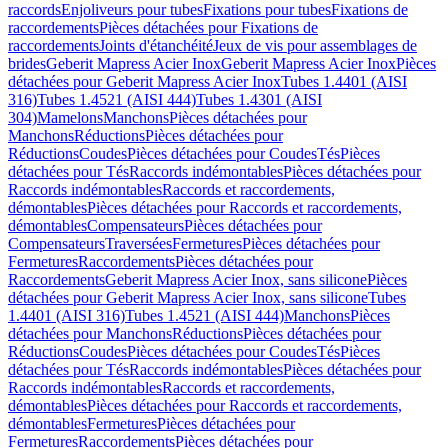
raccords
Enjoliveurs pour tubes
Fixations pour tubes
Fixations de
raccordements
Pièces détachées pour Fixations de
raccordements
Joints d'étanchéité
Jeux de vis pour assemblages de
brides
Geberit Mapress Acier Inox
Geberit Mapress Acier Inox
Pièces
détachées pour Geberit Mapress Acier Inox
Tubes 1.4401 (AISI
316)
Tubes 1.4521 (AISI 444)
Tubes 1.4301 (AISI
304)
Mamelons
Manchons
Pièces détachées pour
Manchons
Réductions
Pièces détachées pour
Réductions
Coudes
Pièces détachées pour Coudes
Tés
Pièces
détachées pour Tés
Raccords indémontables
Pièces détachées pour
Raccords indémontables
Raccords et raccordements,
démontables
Pièces détachées pour Raccords et raccordements,
démontables
Compensateurs
Pièces détachées pour
Compensateurs
Traversées
Fermetures
Pièces détachées pour
Fermetures
Raccordements
Pièces détachées pour
Raccordements
Geberit Mapress Acier Inox, sans silicone
Pièces
détachées pour Geberit Mapress Acier Inox, sans silicone
Tubes
1.4401 (AISI 316)
Tubes 1.4521 (AISI 444)
Manchons
Pièces
détachées pour Manchons
Réductions
Pièces détachées pour
Réductions
Coudes
Pièces détachées pour Coudes
Tés
Pièces
détachées pour Tés
Raccords indémontables
Pièces détachées pour
Raccords indémontables
Raccords et raccordements,
démontables
Pièces détachées pour Raccords et raccordements,
démontables
Fermetures
Pièces détachées pour
Fermetures
Raccordements
Pièces détachées pour