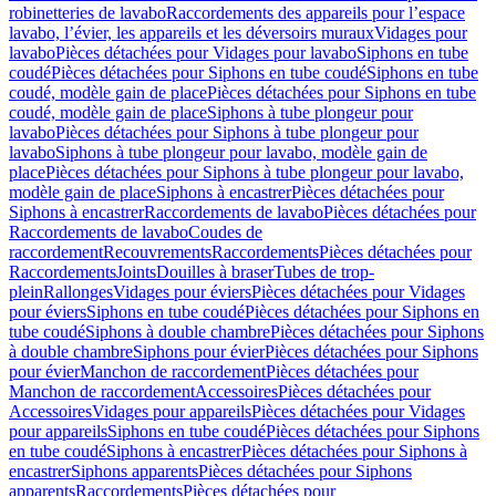
robinetteries de lavabo
Raccordements des appareils pour l’espace
lavabo, l’évier, les appareils et les déversoirs muraux
Vidages pour
lavabo
Pièces détachées pour Vidages pour lavabo
Siphons en tube
coudé
Pièces détachées pour Siphons en tube coudé
Siphons en tube
coudé, modèle gain de place
Pièces détachées pour Siphons en tube
coudé, modèle gain de place
Siphons à tube plongeur pour
lavabo
Pièces détachées pour Siphons à tube plongeur pour
lavabo
Siphons à tube plongeur pour lavabo, modèle gain de
place
Pièces détachées pour Siphons à tube plongeur pour lavabo,
modèle gain de place
Siphons à encastrer
Pièces détachées pour
Siphons à encastrer
Raccordements de lavabo
Pièces détachées pour
Raccordements de lavabo
Coudes de
raccordement
Recouvrements
Raccordements
Pièces détachées pour
Raccordements
Joints
Douilles à braser
Tubes de trop-
plein
Rallonges
Vidages pour éviers
Pièces détachées pour Vidages
pour éviers
Siphons en tube coudé
Pièces détachées pour Siphons en
tube coudé
Siphons à double chambre
Pièces détachées pour Siphons
à double chambre
Siphons pour évier
Pièces détachées pour Siphons
pour évier
Manchon de raccordement
Pièces détachées pour
Manchon de raccordement
Accessoires
Pièces détachées pour
Accessoires
Vidages pour appareils
Pièces détachées pour Vidages
pour appareils
Siphons en tube coudé
Pièces détachées pour Siphons
en tube coudé
Siphons à encastrer
Pièces détachées pour Siphons à
encastrer
Siphons apparents
Pièces détachées pour Siphons
apparents
Raccordements
Pièces détachées pour