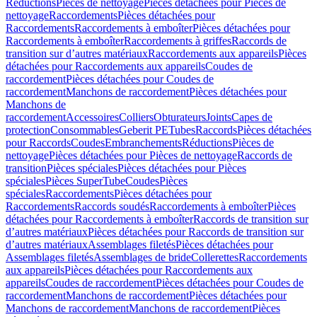
Réductions
Pièces de nettoyage
Pièces détachées pour Pièces de
nettoyage
Raccordements
Pièces détachées pour
Raccordements
Raccordements à emboîter
Pièces détachées pour
Raccordements à emboîter
Raccordements à griffes
Raccords de
transition sur d’autres matériaux
Raccordements aux appareils
Pièces
détachées pour Raccordements aux appareils
Coudes de
raccordement
Pièces détachées pour Coudes de
raccordement
Manchons de raccordement
Pièces détachées pour
Manchons de
raccordement
Accessoires
Colliers
Obturateurs
Joints
Capes de
protection
Consommables
Geberit PE
Tubes
Raccords
Pièces détachées
pour Raccords
Coudes
Embranchements
Réductions
Pièces de
nettoyage
Pièces détachées pour Pièces de nettoyage
Raccords de
transition
Pièces spéciales
Pièces détachées pour Pièces
spéciales
Pièces SuperTube
Coudes
Pièces
spéciales
Raccordements
Pièces détachées pour
Raccordements
Raccords soudés
Raccordements à emboîter
Pièces
détachées pour Raccordements à emboîter
Raccords de transition sur
d’autres matériaux
Pièces détachées pour Raccords de transition sur
d’autres matériaux
Assemblages filetés
Pièces détachées pour
Assemblages filetés
Assemblages de bride
Collerettes
Raccordements
aux appareils
Pièces détachées pour Raccordements aux
appareils
Coudes de raccordement
Pièces détachées pour Coudes de
raccordement
Manchons de raccordement
Pièces détachées pour
Manchons de raccordement
Manchons de raccordement
Pièces