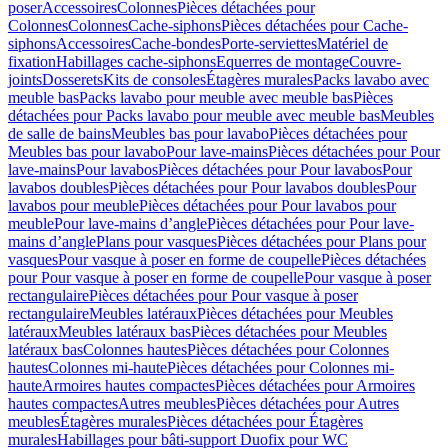
poser
Accessoires
Colonnes
Pièces détachées pour
Colonnes
Colonnes
Cache-siphons
Pièces détachées pour Cache-
siphons
Accessoires
Cache-bondes
Porte-serviettes
Matériel de
fixation
Habillages cache-siphons
Equerres de montage
Couvre-
joints
Dosserets
Kits de consoles
Étagères murales
Packs lavabo avec
meuble bas
Packs lavabo pour meuble avec meuble bas
Pièces
détachées pour Packs lavabo pour meuble avec meuble bas
Meubles
de salle de bains
Meubles bas pour lavabo
Pièces détachées pour
Meubles bas pour lavabo
Pour lave-mains
Pièces détachées pour Pour
lave-mains
Pour lavabos
Pièces détachées pour Pour lavabos
Pour
lavabos doubles
Pièces détachées pour Pour lavabos doubles
Pour
lavabos pour meuble
Pièces détachées pour Pour lavabos pour
meuble
Pour lave-mains d’angle
Pièces détachées pour Pour lave-
mains d’angle
Plans pour vasques
Pièces détachées pour Plans pour
vasques
Pour vasque à poser en forme de coupelle
Pièces détachées
pour Pour vasque à poser en forme de coupelle
Pour vasque à poser
rectangulaire
Pièces détachées pour Pour vasque à poser
rectangulaire
Meubles latéraux
Pièces détachées pour Meubles
latéraux
Meubles latéraux bas
Pièces détachées pour Meubles
latéraux bas
Colonnes hautes
Pièces détachées pour Colonnes
hautes
Colonnes mi-haute
Pièces détachées pour Colonnes mi-
haute
Armoires hautes compactes
Pièces détachées pour Armoires
hautes compactes
Autres meubles
Pièces détachées pour Autres
meubles
Étagères murales
Pièces détachées pour Étagères
murales
Habillages pour bâti-support Duofix pour WC