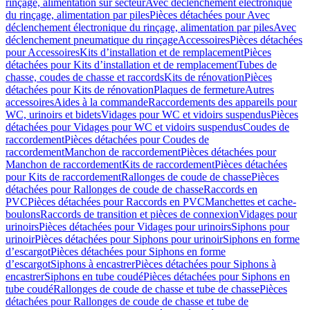
rinçage, alimentation sur secteur
Avec déclenchement électronique
du rinçage, alimentation par piles
Pièces détachées pour Avec
déclenchement électronique du rinçage, alimentation par piles
Avec
déclenchement pneumatique du rinçage
Accessoires
Pièces détachées
pour Accessoires
Kits d’installation et de remplacement
Pièces
détachées pour Kits d’installation et de remplacement
Tubes de
chasse, coudes de chasse et raccords
Kits de rénovation
Pièces
détachées pour Kits de rénovation
Plaques de fermeture
Autres
accessoires
Aides à la commande
Raccordements des appareils pour
WC, urinoirs et bidets
Vidages pour WC et vidoirs suspendus
Pièces
détachées pour Vidages pour WC et vidoirs suspendus
Coudes de
raccordement
Pièces détachées pour Coudes de
raccordement
Manchon de raccordement
Pièces détachées pour
Manchon de raccordement
Kits de raccordement
Pièces détachées
pour Kits de raccordement
Rallonges de coude de chasse
Pièces
détachées pour Rallonges de coude de chasse
Raccords en
PVC
Pièces détachées pour Raccords en PVC
Manchettes et cache-
boulons
Raccords de transition et pièces de connexion
Vidages pour
urinoirs
Pièces détachées pour Vidages pour urinoirs
Siphons pour
urinoir
Pièces détachées pour Siphons pour urinoir
Siphons en forme
d’escargot
Pièces détachées pour Siphons en forme
d’escargot
Siphons à encastrer
Pièces détachées pour Siphons à
encastrer
Siphons en tube coudé
Pièces détachées pour Siphons en
tube coudé
Rallonges de coude de chasse et tube de chasse
Pièces
détachées pour Rallonges de coude de chasse et tube de