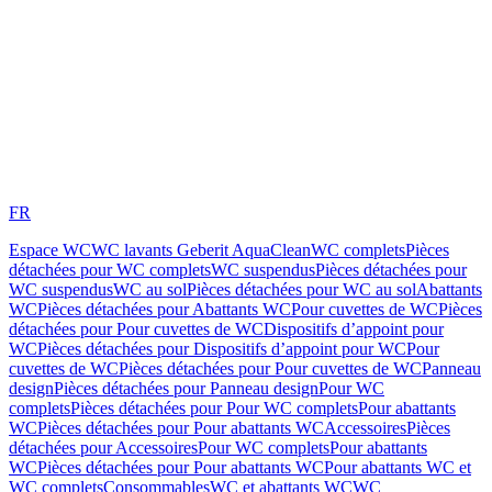
FR
Espace WC
WC lavants Geberit AquaClean
WC complets
Pièces
détachées pour WC complets
WC suspendus
Pièces détachées pour
WC suspendus
WC au sol
Pièces détachées pour WC au sol
Abattants
WC
Pièces détachées pour Abattants WC
Pour cuvettes de WC
Pièces
détachées pour Pour cuvettes de WC
Dispositifs d’appoint pour
WC
Pièces détachées pour Dispositifs d’appoint pour WC
Pour
cuvettes de WC
Pièces détachées pour Pour cuvettes de WC
Panneau
design
Pièces détachées pour Panneau design
Pour WC
complets
Pièces détachées pour Pour WC complets
Pour abattants
WC
Pièces détachées pour Pour abattants WC
Accessoires
Pièces
détachées pour Accessoires
Pour WC complets
Pour abattants
WC
Pièces détachées pour Pour abattants WC
Pour abattants WC et
WC complets
Consommables
WC et abattants WC
WC