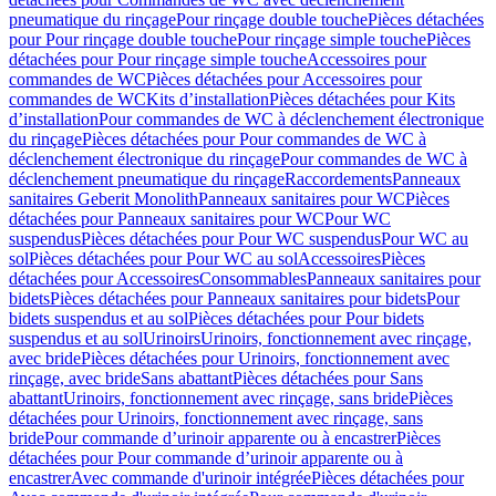
pneumatique du rinçage
Pour rinçage double touche
Pièces détachées
pour Pour rinçage double touche
Pour rinçage simple touche
Pièces
détachées pour Pour rinçage simple touche
Accessoires pour
commandes de WC
Pièces détachées pour Accessoires pour
commandes de WC
Kits d’installation
Pièces détachées pour Kits
d’installation
Pour commandes de WC à déclenchement électronique
du rinçage
Pièces détachées pour Pour commandes de WC à
déclenchement électronique du rinçage
Pour commandes de WC à
déclenchement pneumatique du rinçage
Raccordements
Panneaux
sanitaires Geberit Monolith
Panneaux sanitaires pour WC
Pièces
détachées pour Panneaux sanitaires pour WC
Pour WC
suspendus
Pièces détachées pour Pour WC suspendus
Pour WC au
sol
Pièces détachées pour Pour WC au sol
Accessoires
Pièces
détachées pour Accessoires
Consommables
Panneaux sanitaires pour
bidets
Pièces détachées pour Panneaux sanitaires pour bidets
Pour
bidets suspendus et au sol
Pièces détachées pour Pour bidets
suspendus et au sol
Urinoirs
Urinoirs, fonctionnement avec rinçage,
avec bride
Pièces détachées pour Urinoirs, fonctionnement avec
rinçage, avec bride
Sans abattant
Pièces détachées pour Sans
abattant
Urinoirs, fonctionnement avec rinçage, sans bride
Pièces
détachées pour Urinoirs, fonctionnement avec rinçage, sans
bride
Pour commande d’urinoir apparente ou à encastrer
Pièces
détachées pour Pour commande d’urinoir apparente ou à
encastrer
Avec commande d'urinoir intégrée
Pièces détachées pour