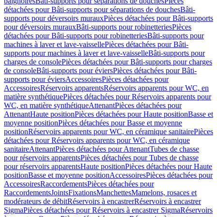
baignoires
Bâti-supports pour séparations de douches
Pièces
détachées pour Bâti-supports pour séparations de douches
Bâti-
supports pour déversoirs muraux
Pièces détachées pour Bâti-supports
pour déversoirs muraux
Bâti-supports pour robinetteries
Pièces
détachées pour Bâti-supports pour robinetteries
Bâti-supports pour
machines à laver et lave-vaisselle
Pièces détachées pour Bâti-
supports pour machines à laver et lave-vaisselle
Bâti-supports pour
charges de console
Pièces détachées pour Bâti-supports pour charges
de console
Bâti-supports pour éviers
Pièces détachées pour Bâti-
supports pour éviers
Accessoires
Pièces détachées pour
Accessoires
Réservoirs apparents
Réservoirs apparents pour WC, en
matière synthétique
Pièces détachées pour Réservoirs apparents pour
WC, en matière synthétique
Attenant
Pièces détachées pour
Attenant
Haute position
Pièces détachées pour Haute position
Basse et
moyenne position
Pièces détachées pour Basse et moyenne
position
Réservoirs apparents pour WC, en céramique sanitaire
Pièces
détachées pour Réservoirs apparents pour WC, en céramique
sanitaire
Attenant
Pièces détachées pour Attenant
Tubes de chasse
pour réservoirs apparents
Pièces détachées pour Tubes de chasse
pour réservoirs apparents
Haute position
Pièces détachées pour Haute
position
Basse et moyenne position
Accessoires
Pièces détachées pour
Accessoires
Raccordements
Pièces détachées pour
Raccordements
Joints
Fixations
Manchettes
Mamelons, rosaces et
modérateurs de débit
Réservoirs à encastrer
Réservoirs à encastrer
Sigma
Pièces détachées pour Réservoirs à encastrer Sigma
Réservoirs