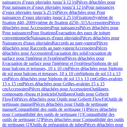
naissances d’eaux pluviales jusqu’à 12 l/s
Pièces détachées pour
Pour naissances d’eaux pluviales jusqu’à 12 l/s
Pour naissances
d’eaux pluviales jusqu’à 25 l/s
Pièces détachées pour Pour
naissances d’eaux pluviales jusqu’à 25 l/s
Fixations
Système de
fixation d40–200
Système de fixation d250–315
Accessoires
Pièces
détachées pour Accessoires
Pour naissances
Pièces détachées pour
Pour naissances
Pour fixations
Évacuation des eaux de toiture
conventionnelle
Naissances d'eaux pluviales
Pièces détachées pour
Naissances d'eaux pluviales
Raccords au pare-vapeur
Pièces
détachées pour Raccords au pare-vapeur
Accessoires
Pièces
détachées pour Accessoires
Évacuation des sols
Evacuation de
surface pour l'intérieur et l'extérieur
Pièces détachées pour
Evacuation de surface pour l'intérieur et l'extérieur
Siphons de sol
pour balcons et terrasses, 10 x 10 cm
Pièces détachées pour Siphons
de sol pour balcons et terrasses, 10 x 10 cm
Siphons de sol 13 x 13
cm
Pièces détachées pour Siphons de sol 13 x 13 cm
Grilles-avaloirs
15 x 15 cm
Pièces détachées pour Grilles-avaloirs 15 x 15
cm
Accessoires
Pièces détachées pour Accessoires
Outillages,
composants réseau et logiciels
Outillages
Outils pour Geberit
FlowFit
Pièces détachées pour Outils pour Geberit FlowFit
Outils de
sertissage manuel
Pièces détachées pour Outils de sertissage
manuel
Compatibilité des outils de sertissage [1]
Pièces détachées
pour Compatibilité des outils de sertissage [1]
Compatibilité des
outils de sertissage [2]
Pièces détachées pour Compatibilité des outils
de sertissage [2]
Outils de préparation de tubes
Pièces détachées pour