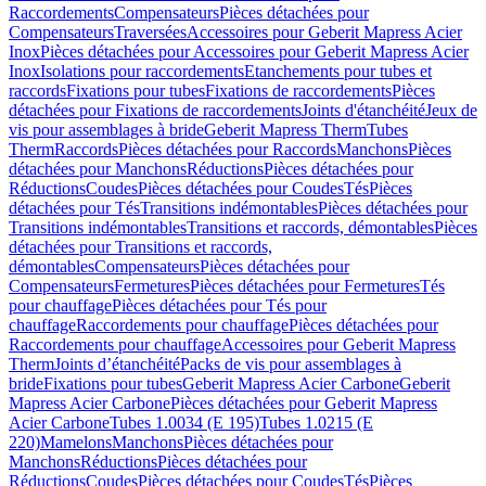
Raccordements
Compensateurs
Pièces détachées pour
Compensateurs
Traversées
Accessoires pour Geberit Mapress Acier
Inox
Pièces détachées pour Accessoires pour Geberit Mapress Acier
Inox
Isolations pour raccordements
Etanchements pour tubes et
raccords
Fixations pour tubes
Fixations de raccordements
Pièces
détachées pour Fixations de raccordements
Joints d'étanchéité
Jeux de
vis pour assemblages à bride
Geberit Mapress Therm
Tubes
Therm
Raccords
Pièces détachées pour Raccords
Manchons
Pièces
détachées pour Manchons
Réductions
Pièces détachées pour
Réductions
Coudes
Pièces détachées pour Coudes
Tés
Pièces
détachées pour Tés
Transitions indémontables
Pièces détachées pour
Transitions indémontables
Transitions et raccords, démontables
Pièces
détachées pour Transitions et raccords,
démontables
Compensateurs
Pièces détachées pour
Compensateurs
Fermetures
Pièces détachées pour Fermetures
Tés
pour chauffage
Pièces détachées pour Tés pour
chauffage
Raccordements pour chauffage
Pièces détachées pour
Raccordements pour chauffage
Accessoires pour Geberit Mapress
Therm
Joints d’étanchéité
Packs de vis pour assemblages à
bride
Fixations pour tubes
Geberit Mapress Acier Carbone
Geberit
Mapress Acier Carbone
Pièces détachées pour Geberit Mapress
Acier Carbone
Tubes 1.0034 (E 195)
Tubes 1.0215 (E
220)
Mamelons
Manchons
Pièces détachées pour
Manchons
Réductions
Pièces détachées pour
Réductions
Coudes
Pièces détachées pour Coudes
Tés
Pièces