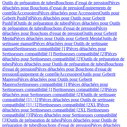
Outils de préparation de tubes
Bouchons d’essai de pression
Pièces
détachées pour Bouchons d’essai de pression
Équipements de
contrôle
Accessoires
Pièces détachées pour Accessoires
Outils pour
Geberit PushFit
Pièces détachées pour Outils pour Geberit
PushFit
Outils de préparation de tubes
Pièces détachées pour Outils
de préparation de tubes
Bouchons d'essai de pression
Pièces
détachées pour Bouchons d'essai de pression
Outils pour Geberit
Mepla
Pièces détachées pour Outils pour Geberit Mepla
Outils de
sertissage manuel
Pièces détachées pour Outils de sertissage
manuel
Sertisseuses compatibilité [1]
Pièces détachées pour
Sertisseuses compatibilité [1]
Sertisseuses compatibilité [2]
Pièces
détachées pour Sertisseuses compatibilité [2]
Outils de préparation de
tubes
Pièces détachées pour Outils de préparation de tubes
Bouchons
d'essai de pression
Pièces détachées pour Bouchons d'essai de
pression
Équipement de contrôle
Accessoires
Outils pour Geberit
Mapress
Pièces détachées pour Outils pour Geberit
Mapress
Sertisseuses compatibilité [1]
Pièces détachées pour
Sertisseuses compatibilité [1]
Sertisseuses compatibilité [2]
Pièces
détachées pour Sertisseuses compatibilité [2]
Outils de sertissage
compatibilité [1] / [2]
Pièces détachées pour Outils de sertissage
compatibilité [1] / [2]
Sertisseuses compatibilité [2XL]
Pièces
détachées pour Sertisseuses compatibilité [2XL]
Sertisseuses
compatibilité [3]
Pièces détachées pour Sertisseuses compatibilité
[3]
Outils de préparation de tubes
Pièces détachées pour Outils de
préparation de tubes
Bouchons d'essai de pression
Pièces détachées