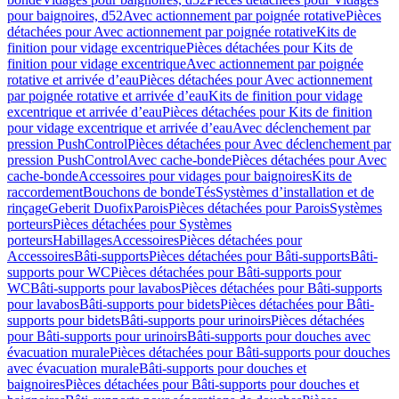
pour baignoires, d52
Avec actionnement par poignée rotative
Pièces
détachées pour Avec actionnement par poignée rotative
Kits de
finition pour vidage excentrique
Pièces détachées pour Kits de
finition pour vidage excentrique
Avec actionnement par poignée
rotative et arrivée d’eau
Pièces détachées pour Avec actionnement
par poignée rotative et arrivée d’eau
Kits de finition pour vidage
excentrique et arrivée d’eau
Pièces détachées pour Kits de finition
pour vidage excentrique et arrivée d’eau
Avec déclenchement par
pression PushControl
Pièces détachées pour Avec déclenchement par
pression PushControl
Avec cache-bonde
Pièces détachées pour Avec
cache-bonde
Accessoires pour vidages pour baignoires
Kits de
raccordement
Bouchons de bonde
Tés
Systèmes d’installation et de
rinçage
Geberit Duofix
Parois
Pièces détachées pour Parois
Systèmes
porteurs
Pièces détachées pour Systèmes
porteurs
Habillages
Accessoires
Pièces détachées pour
Accessoires
Bâti-supports
Pièces détachées pour Bâti-supports
Bâti-
supports pour WC
Pièces détachées pour Bâti-supports pour
WC
Bâti-supports pour lavabos
Pièces détachées pour Bâti-supports
pour lavabos
Bâti-supports pour bidets
Pièces détachées pour Bâti-
supports pour bidets
Bâti-supports pour urinoirs
Pièces détachées
pour Bâti-supports pour urinoirs
Bâti-supports pour douches avec
évacuation murale
Pièces détachées pour Bâti-supports pour douches
avec évacuation murale
Bâti-supports pour douches et
baignoires
Pièces détachées pour Bâti-supports pour douches et