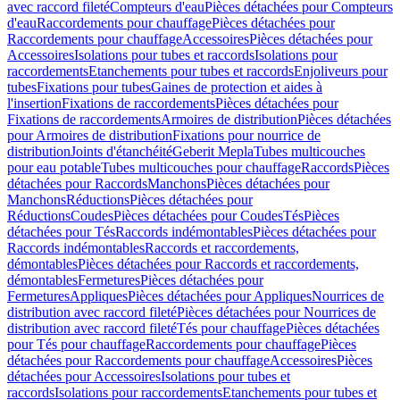
avec raccord fileté
Compteurs d'eau
Pièces détachées pour Compteurs
d'eau
Raccordements pour chauffage
Pièces détachées pour
Raccordements pour chauffage
Accessoires
Pièces détachées pour
Accessoires
Isolations pour tubes et raccords
Isolations pour
raccordements
Etanchements pour tubes et raccords
Enjoliveurs pour
tubes
Fixations pour tubes
Gaines de protection et aides à
l'insertion
Fixations de raccordements
Pièces détachées pour
Fixations de raccordements
Armoires de distribution
Pièces détachées
pour Armoires de distribution
Fixations pour nourrice de
distribution
Joints d'étanchéité
Geberit Mepla
Tubes multicouches
pour eau potable
Tubes multicouches pour chauffage
Raccords
Pièces
détachées pour Raccords
Manchons
Pièces détachées pour
Manchons
Réductions
Pièces détachées pour
Réductions
Coudes
Pièces détachées pour Coudes
Tés
Pièces
détachées pour Tés
Raccords indémontables
Pièces détachées pour
Raccords indémontables
Raccords et raccordements,
démontables
Pièces détachées pour Raccords et raccordements,
démontables
Fermetures
Pièces détachées pour
Fermetures
Appliques
Pièces détachées pour Appliques
Nourrices de
distribution avec raccord fileté
Pièces détachées pour Nourrices de
distribution avec raccord fileté
Tés pour chauffage
Pièces détachées
pour Tés pour chauffage
Raccordements pour chauffage
Pièces
détachées pour Raccordements pour chauffage
Accessoires
Pièces
détachées pour Accessoires
Isolations pour tubes et
raccords
Isolations pour raccordements
Etanchements pour tubes et