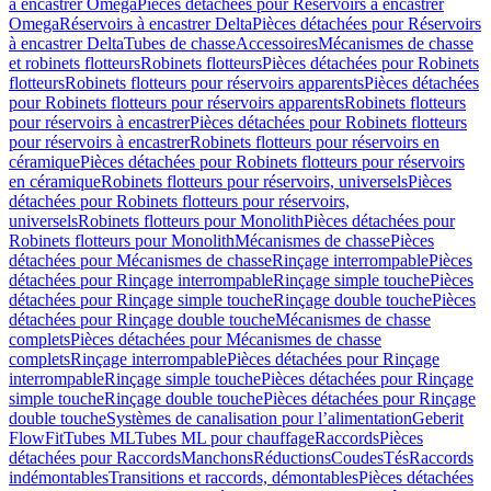
à encastrer Omega
Pièces détachées pour Réservoirs à encastrer
Omega
Réservoirs à encastrer Delta
Pièces détachées pour Réservoirs
à encastrer Delta
Tubes de chasse
Accessoires
Mécanismes de chasse
et robinets flotteurs
Robinets flotteurs
Pièces détachées pour Robinets
flotteurs
Robinets flotteurs pour réservoirs apparents
Pièces détachées
pour Robinets flotteurs pour réservoirs apparents
Robinets flotteurs
pour réservoirs à encastrer
Pièces détachées pour Robinets flotteurs
pour réservoirs à encastrer
Robinets flotteurs pour réservoirs en
céramique
Pièces détachées pour Robinets flotteurs pour réservoirs
en céramique
Robinets flotteurs pour réservoirs, universels
Pièces
détachées pour Robinets flotteurs pour réservoirs,
universels
Robinets flotteurs pour Monolith
Pièces détachées pour
Robinets flotteurs pour Monolith
Mécanismes de chasse
Pièces
détachées pour Mécanismes de chasse
Rinçage interrompable
Pièces
détachées pour Rinçage interrompable
Rinçage simple touche
Pièces
détachées pour Rinçage simple touche
Rinçage double touche
Pièces
détachées pour Rinçage double touche
Mécanismes de chasse
complets
Pièces détachées pour Mécanismes de chasse
complets
Rinçage interrompable
Pièces détachées pour Rinçage
interrompable
Rinçage simple touche
Pièces détachées pour Rinçage
simple touche
Rinçage double touche
Pièces détachées pour Rinçage
double touche
Systèmes de canalisation pour l’alimentation
Geberit
FlowFit
Tubes ML
Tubes ML pour chauffage
Raccords
Pièces
détachées pour Raccords
Manchons
Réductions
Coudes
Tés
Raccords
indémontables
Transitions et raccords, démontables
Pièces détachées