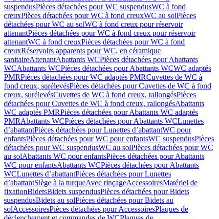
suspendus
Pièces détachées pour WC suspendus
WC à fond
creux
Pièces détachées pour WC à fond creux
WC au sol
Pièces
détachées pour WC au sol
WC à fond creux pour réservoir
attenant
Pièces détachées pour WC à fond creux pour réservoir
attenant
WC à fond creux
Pièces détachées pour WC à fond
creux
Réservoirs apparents pour WC, en céramique
sanitaire
Attenant
Abattants WC
Pièces détachées pour Abattants
WC
Abattants WC
Pièces détachées pour Abattants WC
WC adaptés
PMR
Pièces détachées pour WC adaptés PMR
Cuvettes de WC à
fond creux, surélevés
Pièces détachées pour Cuvettes de WC à fond
creux, surélevés
Cuvettes de WC à fond creux, rallongés
Pièces
détachées pour Cuvettes de WC à fond creux, rallongés
Abattants
WC adaptés PMR
Pièces détachées pour Abattants WC adaptés
PMR
Abattants WC
Pièces détachées pour Abattants WC
Lunettes
d’abattant
Pièces détachées pour Lunettes d’abattant
WC pour
enfants
Pièces détachées pour WC pour enfants
WC suspendus
Pièces
détachées pour WC suspendus
WC au sol
Pièces détachées pour WC
au sol
Abattants WC pour enfants
Pièces détachées pour Abattants
WC pour enfants
Abattants WC
Pièces détachées pour Abattants
WC
Lunettes d’abattant
Pièces détachées pour Lunettes
d’abattant
Siège à la turque
Avec rinçage
Accessoires
Matériel de
fixation
Bidets
Bidets suspendus
Pièces détachées pour Bidets
suspendus
Bidets au sol
Pièces détachées pour Bidets au
sol
Accessoires
Pièces détachées pour Accessoires
Plaques de
déclenchement et commandes de WC
Plaques de