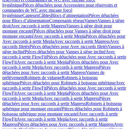
hygiénique
Pièces détachées pour Accessoires pour réservoirs et
commandes de WC avec rinçage forcé
hygiénique
Capteurs
Câbles
Blocs d’alimentation
Pièces détachées
pour Blocs d’alimentation
Composants réseau
Vannes
Vannes à siège
droit
Avec raccords à sertir Mapress
Vannes à siège droit pour
montage encastré
Pièces détachées pour Vannes à siège droit pour
montage encastré
Avec raccords à sertir Mepla
Pièces détachées pour
Avec raccords à sertir Mepla
Avec raccords à sertir Mapress
Avec
raccords filetés
Pièces détachées pour Avec raccords filetés
Vannes à
siège incliné
Pièces détachées pour Vannes à siège incliné
Avec
raccords à sertir FlowFit
Pièces détachées pour Avec raccords à sertir
FlowFit
Avec raccords à sertir Mepla
Pièces détachées pour Avec
raccords à sertir Mepla
Avec raccords à sertir Mapress
Pièces
détachées pour Avec raccords à sertir Mapress
Vannes de
prélèvement
Robinets de vidange
Robinets à boisseau
sphérique
Pièces détachées pour Robinets à boisseau sphérique
Avec
raccords à sertir FlowFit
Pièces détachées pour Avec raccords à sertir
FlowFit
Avec raccords à sertir Mepla
Pièces détachées pour Avec
raccords à sertir Mepla
Avec raccords à sertir Mapress
Pièces
détachées pour Avec raccords à sertir Mapress
Robinets à boisseau
sphérique pour montage encastré
Pièces détachées pour Robinets à
boisseau sphérique pour montage encastré
Avec raccords à sertir
FlowFit
Avec raccords à sertir Mepla
Avec raccords à sertir
Mapress
Pièces détachées pour Avec raccords à sertir Mapress
Avec