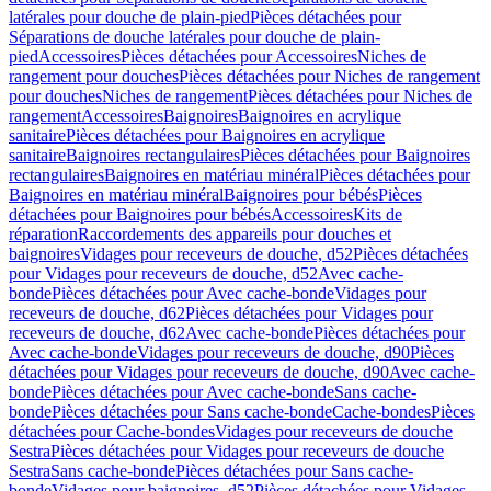
latérales pour douche de plain-pied
Pièces détachées pour
Séparations de douche latérales pour douche de plain-
pied
Accessoires
Pièces détachées pour Accessoires
Niches de
rangement pour douches
Pièces détachées pour Niches de rangement
pour douches
Niches de rangement
Pièces détachées pour Niches de
rangement
Accessoires
Baignoires
Baignoires en acrylique
sanitaire
Pièces détachées pour Baignoires en acrylique
sanitaire
Baignoires rectangulaires
Pièces détachées pour Baignoires
rectangulaires
Baignoires en matériau minéral
Pièces détachées pour
Baignoires en matériau minéral
Baignoires pour bébés
Pièces
détachées pour Baignoires pour bébés
Accessoires
Kits de
réparation
Raccordements des appareils pour douches et
baignoires
Vidages pour receveurs de douche, d52
Pièces détachées
pour Vidages pour receveurs de douche, d52
Avec cache-
bonde
Pièces détachées pour Avec cache-bonde
Vidages pour
receveurs de douche, d62
Pièces détachées pour Vidages pour
receveurs de douche, d62
Avec cache-bonde
Pièces détachées pour
Avec cache-bonde
Vidages pour receveurs de douche, d90
Pièces
détachées pour Vidages pour receveurs de douche, d90
Avec cache-
bonde
Pièces détachées pour Avec cache-bonde
Sans cache-
bonde
Pièces détachées pour Sans cache-bonde
Cache-bondes
Pièces
détachées pour Cache-bondes
Vidages pour receveurs de douche
Sestra
Pièces détachées pour Vidages pour receveurs de douche
Sestra
Sans cache-bonde
Pièces détachées pour Sans cache-
bonde
Vidages pour baignoires, d52
Pièces détachées pour Vidages