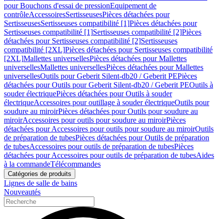
pour Bouchons d'essai de pression
Equipement de
contrôle
Accessoires
Sertisseuses
Pièces détachées pour
Sertisseuses
Sertisseuses compatibilité [1]
Pièces détachées pour
Sertisseuses compatibilité [1]
Sertisseuses compatibilité [2]
Pièces
détachées pour Sertisseuses compatibilité [2]
Sertisseuses
compatibilité [2XL]
Pièces détachées pour Sertisseuses compatibilité
[2XL]
Mallettes universelles
Pièces détachées pour Mallettes
universelles
Mallettes universelles
Pièces détachées pour Mallettes
universelles
Outils pour Geberit Silent-db20 / Geberit PE
Pièces
détachées pour Outils pour Geberit Silent-db20 / Geberit PE
Outils à
souder électrique
Pièces détachées pour Outils à souder
électrique
Accessoires pour outillage à souder électrique
Outils pour
soudure au miroir
Pièces détachées pour Outils pour soudure au
miroir
Accessoires pour outils pour soudure au miroir
Pièces
détachées pour Accessoires pour outils pour soudure au miroir
Outils
de préparation de tubes
Pièces détachées pour Outils de préparation
de tubes
Accessoires pour outils de préparation de tubes
Pièces
détachées pour Accessoires pour outils de préparation de tubes
Aides
à la commande
Télécommandes
Catégories de produits
Lignes de salle de bains
Nouveautés