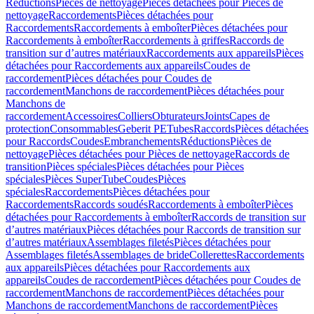
Réductions
Pièces de nettoyage
Pièces détachées pour Pièces de
nettoyage
Raccordements
Pièces détachées pour
Raccordements
Raccordements à emboîter
Pièces détachées pour
Raccordements à emboîter
Raccordements à griffes
Raccords de
transition sur d’autres matériaux
Raccordements aux appareils
Pièces
détachées pour Raccordements aux appareils
Coudes de
raccordement
Pièces détachées pour Coudes de
raccordement
Manchons de raccordement
Pièces détachées pour
Manchons de
raccordement
Accessoires
Colliers
Obturateurs
Joints
Capes de
protection
Consommables
Geberit PE
Tubes
Raccords
Pièces détachées
pour Raccords
Coudes
Embranchements
Réductions
Pièces de
nettoyage
Pièces détachées pour Pièces de nettoyage
Raccords de
transition
Pièces spéciales
Pièces détachées pour Pièces
spéciales
Pièces SuperTube
Coudes
Pièces
spéciales
Raccordements
Pièces détachées pour
Raccordements
Raccords soudés
Raccordements à emboîter
Pièces
détachées pour Raccordements à emboîter
Raccords de transition sur
d’autres matériaux
Pièces détachées pour Raccords de transition sur
d’autres matériaux
Assemblages filetés
Pièces détachées pour
Assemblages filetés
Assemblages de bride
Collerettes
Raccordements
aux appareils
Pièces détachées pour Raccordements aux
appareils
Coudes de raccordement
Pièces détachées pour Coudes de
raccordement
Manchons de raccordement
Pièces détachées pour
Manchons de raccordement
Manchons de raccordement
Pièces