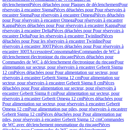
déclenchement
Pièces détachées pour Plaques de déclenchement
Pour
réservoirs à encastrer Sigma
Pièces détachées pour Pour réservoirs à
encastrer Sigma
Pour réservoirs à encastrer Omega
Pièces détachées
pour Pour réservoirs à encastrer Omega
Pour réservoirs à encastrer
Kappa
Pièces détachées pour Pour réservoirs à encastrer Kappa
Pour
réservoirs à encastrer Delta
Pièces détachées pour Pour réservoirs à
encastrer Delta
Pour les réservoirs à encastrer Twinline
Pièces
détachées pour Pour les réservoirs à encastrer Twinline
Pour
réservoirs à encastrer 300T
Pièces détachées pour Pour réservoirs à
encastrer 300T
Accessoires
Consommables
Commandes de WC à
déclenchement électronique du rinçage
Pièces détachées pour
Commandes de WC à déclenchement électronique du rinçage
Pour
alimentation sur secteur, pour réservoirs à encastrer Geberit Sigma
12 cm
Pièces détachées pour Pour alimentation sur secteur, pour
réservoirs à encastrer Geberit Sigma 12 cm
Pour alimentation sur
secteur, pour réservoirs à encastrer Geberit Sigma 8 cm
Pièces
détachées pour Pour alimentation sur secteur, pour réservoirs à
encastrer Geberit Sigma 8 cm
Pour alimentation sur secteur, pour
réservoirs à encastrer Geberit Omega 12 cm
Pièces détachées pour
Pour alimentation sur secteur, pour réservoirs à encastrer Geberit
Omega 12 cm
Pour alimentation par piles, pour réservoirs à encastrer
Geberit Sigma 12 cm
Pièces détachées pour Pour alimentation par
piles, pour réservoirs à encastrer Geberit Sigma 12 cm
Commandes
de WC avec déclenchement pneumatique du rinçage
Pièces
détachées pour Commandes de WC avec déclenchement