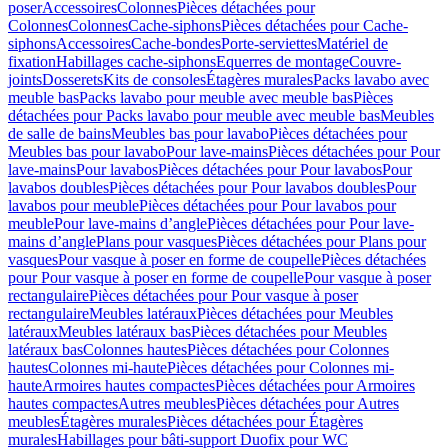
poser
Accessoires
Colonnes
Pièces détachées pour
Colonnes
Colonnes
Cache-siphons
Pièces détachées pour Cache-
siphons
Accessoires
Cache-bondes
Porte-serviettes
Matériel de
fixation
Habillages cache-siphons
Equerres de montage
Couvre-
joints
Dosserets
Kits de consoles
Étagères murales
Packs lavabo avec
meuble bas
Packs lavabo pour meuble avec meuble bas
Pièces
détachées pour Packs lavabo pour meuble avec meuble bas
Meubles
de salle de bains
Meubles bas pour lavabo
Pièces détachées pour
Meubles bas pour lavabo
Pour lave-mains
Pièces détachées pour Pour
lave-mains
Pour lavabos
Pièces détachées pour Pour lavabos
Pour
lavabos doubles
Pièces détachées pour Pour lavabos doubles
Pour
lavabos pour meuble
Pièces détachées pour Pour lavabos pour
meuble
Pour lave-mains d’angle
Pièces détachées pour Pour lave-
mains d’angle
Plans pour vasques
Pièces détachées pour Plans pour
vasques
Pour vasque à poser en forme de coupelle
Pièces détachées
pour Pour vasque à poser en forme de coupelle
Pour vasque à poser
rectangulaire
Pièces détachées pour Pour vasque à poser
rectangulaire
Meubles latéraux
Pièces détachées pour Meubles
latéraux
Meubles latéraux bas
Pièces détachées pour Meubles
latéraux bas
Colonnes hautes
Pièces détachées pour Colonnes
hautes
Colonnes mi-haute
Pièces détachées pour Colonnes mi-
haute
Armoires hautes compactes
Pièces détachées pour Armoires
hautes compactes
Autres meubles
Pièces détachées pour Autres
meubles
Étagères murales
Pièces détachées pour Étagères
murales
Habillages pour bâti-support Duofix pour WC