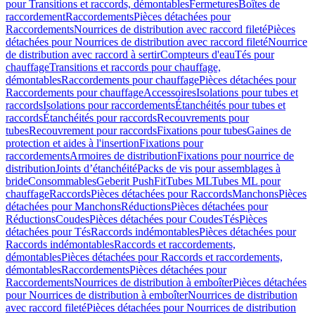
pour Transitions et raccords, démontables
Fermetures
Boîtes de
raccordement
Raccordements
Pièces détachées pour
Raccordements
Nourrices de distribution avec raccord fileté
Pièces
détachées pour Nourrices de distribution avec raccord fileté
Nourrice
de distribution avec raccord à sertir
Compteurs d'eau
Tés pour
chauffage
Transitions et raccords pour chauffage,
démontables
Raccordements pour chauffage
Pièces détachées pour
Raccordements pour chauffage
Accessoires
Isolations pour tubes et
raccords
Isolations pour raccordements
Étanchéités pour tubes et
raccords
Étanchéités pour raccords
Recouvrements pour
tubes
Recouvrement pour raccords
Fixations pour tubes
Gaines de
protection et aides à l'insertion
Fixations pour
raccordements
Armoires de distribution
Fixations pour nourrice de
distribution
Joints d’étanchéité
Packs de vis pour assemblages à
bride
Consommables
Geberit PushFit
Tubes ML
Tubes ML pour
chauffage
Raccords
Pièces détachées pour Raccords
Manchons
Pièces
détachées pour Manchons
Réductions
Pièces détachées pour
Réductions
Coudes
Pièces détachées pour Coudes
Tés
Pièces
détachées pour Tés
Raccords indémontables
Pièces détachées pour
Raccords indémontables
Raccords et raccordements,
démontables
Pièces détachées pour Raccords et raccordements,
démontables
Raccordements
Pièces détachées pour
Raccordements
Nourrices de distribution à emboîter
Pièces détachées
pour Nourrices de distribution à emboîter
Nourrices de distribution
avec raccord fileté
Pièces détachées pour Nourrices de distribution