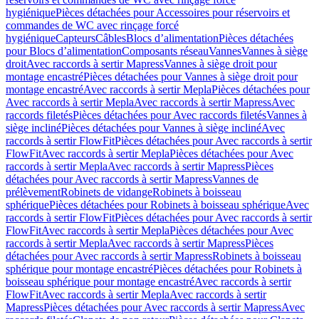
hygiénique
Pièces détachées pour Accessoires pour réservoirs et
commandes de WC avec rinçage forcé
hygiénique
Capteurs
Câbles
Blocs d’alimentation
Pièces détachées
pour Blocs d’alimentation
Composants réseau
Vannes
Vannes à siège
droit
Avec raccords à sertir Mapress
Vannes à siège droit pour
montage encastré
Pièces détachées pour Vannes à siège droit pour
montage encastré
Avec raccords à sertir Mepla
Pièces détachées pour
Avec raccords à sertir Mepla
Avec raccords à sertir Mapress
Avec
raccords filetés
Pièces détachées pour Avec raccords filetés
Vannes à
siège incliné
Pièces détachées pour Vannes à siège incliné
Avec
raccords à sertir FlowFit
Pièces détachées pour Avec raccords à sertir
FlowFit
Avec raccords à sertir Mepla
Pièces détachées pour Avec
raccords à sertir Mepla
Avec raccords à sertir Mapress
Pièces
détachées pour Avec raccords à sertir Mapress
Vannes de
prélèvement
Robinets de vidange
Robinets à boisseau
sphérique
Pièces détachées pour Robinets à boisseau sphérique
Avec
raccords à sertir FlowFit
Pièces détachées pour Avec raccords à sertir
FlowFit
Avec raccords à sertir Mepla
Pièces détachées pour Avec
raccords à sertir Mepla
Avec raccords à sertir Mapress
Pièces
détachées pour Avec raccords à sertir Mapress
Robinets à boisseau
sphérique pour montage encastré
Pièces détachées pour Robinets à
boisseau sphérique pour montage encastré
Avec raccords à sertir
FlowFit
Avec raccords à sertir Mepla
Avec raccords à sertir
Mapress
Pièces détachées pour Avec raccords à sertir Mapress
Avec