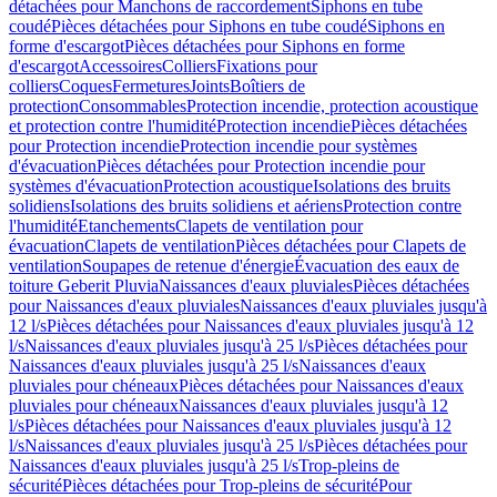
détachées pour Manchons de raccordement
Siphons en tube
coudé
Pièces détachées pour Siphons en tube coudé
Siphons en
forme d'escargot
Pièces détachées pour Siphons en forme
d'escargot
Accessoires
Colliers
Fixations pour
colliers
Coques
Fermetures
Joints
Boîtiers de
protection
Consommables
Protection incendie, protection acoustique
et protection contre l'humidité
Protection incendie
Pièces détachées
pour Protection incendie
Protection incendie pour systèmes
d'évacuation
Pièces détachées pour Protection incendie pour
systèmes d'évacuation
Protection acoustique
Isolations des bruits
solidiens
Isolations des bruits solidiens et aériens
Protection contre
l'humidité
Etanchements
Clapets de ventilation pour
évacuation
Clapets de ventilation
Pièces détachées pour Clapets de
ventilation
Soupapes de retenue d'énergie
Évacuation des eaux de
toiture Geberit Pluvia
Naissances d'eaux pluviales
Pièces détachées
pour Naissances d'eaux pluviales
Naissances d'eaux pluviales jusqu'à
12 l/s
Pièces détachées pour Naissances d'eaux pluviales jusqu'à 12
l/s
Naissances d'eaux pluviales jusqu'à 25 l/s
Pièces détachées pour
Naissances d'eaux pluviales jusqu'à 25 l/s
Naissances d'eaux
pluviales pour chéneaux
Pièces détachées pour Naissances d'eaux
pluviales pour chéneaux
Naissances d'eaux pluviales jusqu'à 12
l/s
Pièces détachées pour Naissances d'eaux pluviales jusqu'à 12
l/s
Naissances d'eaux pluviales jusqu'à 25 l/s
Pièces détachées pour
Naissances d'eaux pluviales jusqu'à 25 l/s
Trop-pleins de
sécurité
Pièces détachées pour Trop-pleins de sécurité
Pour