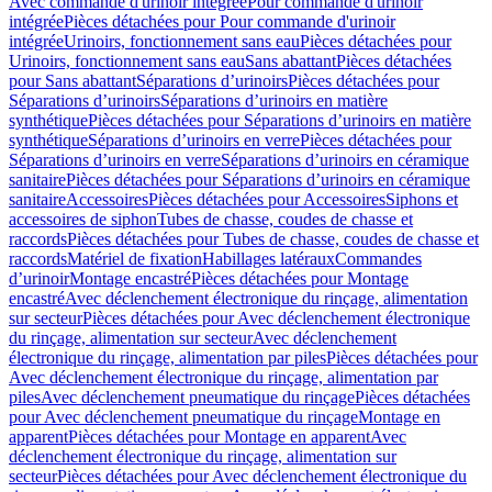
Avec commande d'urinoir intégrée
Pour commande d'urinoir
intégrée
Pièces détachées pour Pour commande d'urinoir
intégrée
Urinoirs, fonctionnement sans eau
Pièces détachées pour
Urinoirs, fonctionnement sans eau
Sans abattant
Pièces détachées
pour Sans abattant
Séparations d’urinoirs
Pièces détachées pour
Séparations d’urinoirs
Séparations d’urinoirs en matière
synthétique
Pièces détachées pour Séparations d’urinoirs en matière
synthétique
Séparations d’urinoirs en verre
Pièces détachées pour
Séparations d’urinoirs en verre
Séparations d’urinoirs en céramique
sanitaire
Pièces détachées pour Séparations d’urinoirs en céramique
sanitaire
Accessoires
Pièces détachées pour Accessoires
Siphons et
accessoires de siphon
Tubes de chasse, coudes de chasse et
raccords
Pièces détachées pour Tubes de chasse, coudes de chasse et
raccords
Matériel de fixation
Habillages latéraux
Commandes
dʼurinoir
Montage encastré
Pièces détachées pour Montage
encastré
Avec déclenchement électronique du rinçage, alimentation
sur secteur
Pièces détachées pour Avec déclenchement électronique
du rinçage, alimentation sur secteur
Avec déclenchement
électronique du rinçage, alimentation par piles
Pièces détachées pour
Avec déclenchement électronique du rinçage, alimentation par
piles
Avec déclenchement pneumatique du rinçage
Pièces détachées
pour Avec déclenchement pneumatique du rinçage
Montage en
apparent
Pièces détachées pour Montage en apparent
Avec
déclenchement électronique du rinçage, alimentation sur
secteur
Pièces détachées pour Avec déclenchement électronique du