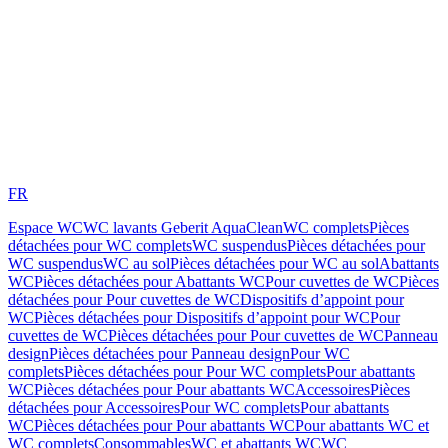
FR
Espace WC
WC lavants Geberit AquaClean
WC complets
Pièces
détachées pour WC complets
WC suspendus
Pièces détachées pour
WC suspendus
WC au sol
Pièces détachées pour WC au sol
Abattants
WC
Pièces détachées pour Abattants WC
Pour cuvettes de WC
Pièces
détachées pour Pour cuvettes de WC
Dispositifs d’appoint pour
WC
Pièces détachées pour Dispositifs d’appoint pour WC
Pour
cuvettes de WC
Pièces détachées pour Pour cuvettes de WC
Panneau
design
Pièces détachées pour Panneau design
Pour WC
complets
Pièces détachées pour Pour WC complets
Pour abattants
WC
Pièces détachées pour Pour abattants WC
Accessoires
Pièces
détachées pour Accessoires
Pour WC complets
Pour abattants
WC
Pièces détachées pour Pour abattants WC
Pour abattants WC et
WC complets
Consommables
WC et abattants WC
WC