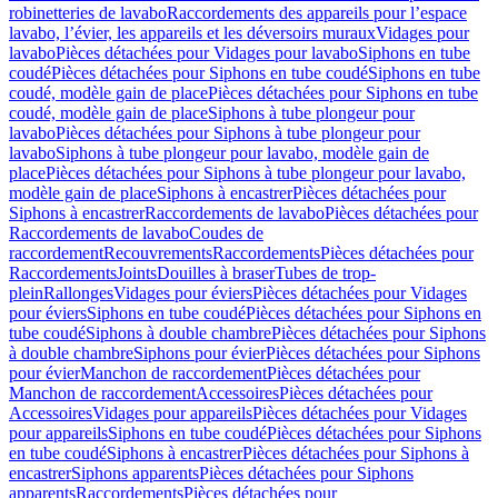
robinetteries de lavabo
Raccordements des appareils pour l’espace
lavabo, l’évier, les appareils et les déversoirs muraux
Vidages pour
lavabo
Pièces détachées pour Vidages pour lavabo
Siphons en tube
coudé
Pièces détachées pour Siphons en tube coudé
Siphons en tube
coudé, modèle gain de place
Pièces détachées pour Siphons en tube
coudé, modèle gain de place
Siphons à tube plongeur pour
lavabo
Pièces détachées pour Siphons à tube plongeur pour
lavabo
Siphons à tube plongeur pour lavabo, modèle gain de
place
Pièces détachées pour Siphons à tube plongeur pour lavabo,
modèle gain de place
Siphons à encastrer
Pièces détachées pour
Siphons à encastrer
Raccordements de lavabo
Pièces détachées pour
Raccordements de lavabo
Coudes de
raccordement
Recouvrements
Raccordements
Pièces détachées pour
Raccordements
Joints
Douilles à braser
Tubes de trop-
plein
Rallonges
Vidages pour éviers
Pièces détachées pour Vidages
pour éviers
Siphons en tube coudé
Pièces détachées pour Siphons en
tube coudé
Siphons à double chambre
Pièces détachées pour Siphons
à double chambre
Siphons pour évier
Pièces détachées pour Siphons
pour évier
Manchon de raccordement
Pièces détachées pour
Manchon de raccordement
Accessoires
Pièces détachées pour
Accessoires
Vidages pour appareils
Pièces détachées pour Vidages
pour appareils
Siphons en tube coudé
Pièces détachées pour Siphons
en tube coudé
Siphons à encastrer
Pièces détachées pour Siphons à
encastrer
Siphons apparents
Pièces détachées pour Siphons
apparents
Raccordements
Pièces détachées pour