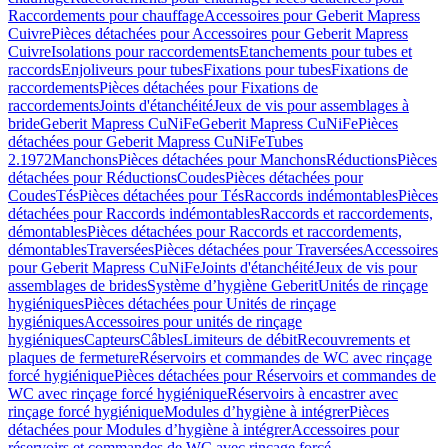
Raccordements pour chauffage
Accessoires pour Geberit Mapress
Cuivre
Pièces détachées pour Accessoires pour Geberit Mapress
Cuivre
Isolations pour raccordements
Etanchements pour tubes et
raccords
Enjoliveurs pour tubes
Fixations pour tubes
Fixations de
raccordements
Pièces détachées pour Fixations de
raccordements
Joints d'étanchéité
Jeux de vis pour assemblages à
bride
Geberit Mapress CuNiFe
Geberit Mapress CuNiFe
Pièces
détachées pour Geberit Mapress CuNiFe
Tubes
2.1972
Manchons
Pièces détachées pour Manchons
Réductions
Pièces
détachées pour Réductions
Coudes
Pièces détachées pour
Coudes
Tés
Pièces détachées pour Tés
Raccords indémontables
Pièces
détachées pour Raccords indémontables
Raccords et raccordements,
démontables
Pièces détachées pour Raccords et raccordements,
démontables
Traversées
Pièces détachées pour Traversées
Accessoires
pour Geberit Mapress CuNiFe
Joints d'étanchéité
Jeux de vis pour
assemblages de brides
Système d’hygiène Geberit
Unités de rinçage
hygiéniques
Pièces détachées pour Unités de rinçage
hygiéniques
Accessoires pour unités de rinçage
hygiéniques
Capteurs
Câbles
Limiteurs de débit
Recouvrements et
plaques de fermeture
Réservoirs et commandes de WC avec rinçage
forcé hygiénique
Pièces détachées pour Réservoirs et commandes de
WC avec rinçage forcé hygiénique
Réservoirs à encastrer avec
rinçage forcé hygiénique
Modules d’hygiène à intégrer
Pièces
détachées pour Modules d’hygiène à intégrer
Accessoires pour
réservoirs et commandes de WC avec rinçage forcé