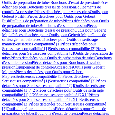
Outils de préparation de tubes
Bouchons d’essai de pression
Pièces
détachées pour Bouchons d’essai de pression
Équipements de
contrôle
Accessoires
Pièces détachées pour Accessoires
Outils pour
Geberit PushFit
Pièces détachées pour Outils pour Geberit
PushFit
Outils de préparation de tubes
Pièces détachées pour Outils
de préparation de tubes
Bouchons d'essai de pression
Pièces
détachées pour Bouchons d'essai de pression
Outils pour Geberit
Mepla
Pièces détachées pour Outils pour Geberit Mepla
Outils de
sertissage manuel
Pièces détachées pour Outils de sertissage
manuel
Sertisseuses compatibilité [1]
Pièces détachées pour
Sertisseuses compatibilité [1]
Sertisseuses compatibilité [2]
Pièces
détachées pour Sertisseuses compatibilité [2]
Outils de préparation de
tubes
Pièces détachées pour Outils de préparation de tubes
Bouchons
d'essai de pression
Pièces détachées pour Bouchons d'essai de
pression
Équipement de contrôle
Accessoires
Outils pour Geberit
Mapress
Pièces détachées pour Outils pour Geberit
Mapress
Sertisseuses compatibilité [1]
Pièces détachées pour
Sertisseuses compatibilité [1]
Sertisseuses compatibilité [2]
Pièces
détachées pour Sertisseuses compatibilité [2]
Outils de sertissage
compatibilité [1] / [2]
Pièces détachées pour Outils de sertissage
compatibilité [1] / [2]
Sertisseuses compatibilité [2XL]
Pièces
détachées pour Sertisseuses compatibilité [2XL]
Sertisseuses
compatibilité [3]
Pièces détachées pour Sertisseuses compatibilité
[3]
Outils de préparation de tubes
Pièces détachées pour Outils de
préparation de tubes
Bouchons d'essai de pression
Pièces détachées