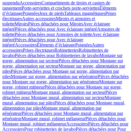
suspendu
Accessoires
Compartiments de tiroirs et casiers de
rangement
Porte-serviettes et crochets porte-serviettes
Éléments
d’éclairage
Poignées
Jeux de pieds
Tableaux magnétiques
Prises
électriques
Autres accessoires
Miroirs et armoires et
toilette
Miroirs
Pièces détachées pour Miroirs
Avec éclairage
intégré
Pièces détachées pour Avec éclairage intégré
Armoires de
toilette
Pièces détachées pour Armoires de toilette
Avec éclairage
intégré
Pièces détachées pour Avec éclairage
intégré
Accessoires
Éléments d’éclairage
Poignées
Autres
accessoires
Prises électriques
Robinetteries
Robinetteries de
lavabo
Pièces détachées pour Robinetteries de lavabo
Montage sur
gorge, alimentation sur secteur
Pièces détachées pour Montage sur
gorge, alimentation sur secteur
Montage sur gorge, alimentation par
piles
Pièces détachées pour Montage sur gorge, alimentation par
piles
Montage sur gorge, alimentation par générateur
Pièces détachées
pour Montage sur gorge, alimentation par générateur
Montage sur
gorge, robinet mitigeur
Pièces détachées pour Montage sur gorge,
robinet mitigeur
Montage mural, alimentation sur secteur
Pièces
détachées pour Montage mural, alimentation sur secteur
Montage
mural, alimentation par piles
Pièces détachées pour Montage mural,
alimentation par piles
Montage mural, alimentation par
générateur
Pièces détachées pour Montage mural, alimentation par
générateur
Montage mural, robinet mélangeur
Pièces détachées pour
Montage mural, robinet mélangeur
Accessoires
Pièces détachées pour
Accessoires
Pour robinetteries de lavabo
Pièces détachées pour Pour