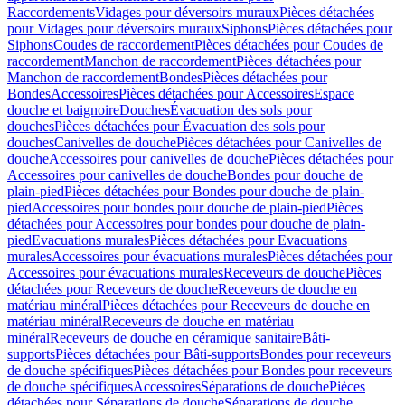
Raccordements
Vidages pour déversoirs muraux
Pièces détachées
pour Vidages pour déversoirs muraux
Siphons
Pièces détachées pour
Siphons
Coudes de raccordement
Pièces détachées pour Coudes de
raccordement
Manchon de raccordement
Pièces détachées pour
Manchon de raccordement
Bondes
Pièces détachées pour
Bondes
Accessoires
Pièces détachées pour Accessoires
Espace
douche et baignoire
Douches
Évacuation des sols pour
douches
Pièces détachées pour Évacuation des sols pour
douches
Canivelles de douche
Pièces détachées pour Canivelles de
douche
Accessoires pour canivelles de douche
Pièces détachées pour
Accessoires pour canivelles de douche
Bondes pour douche de
plain-pied
Pièces détachées pour Bondes pour douche de plain-
pied
Accessoires pour bondes pour douche de plain-pied
Pièces
détachées pour Accessoires pour bondes pour douche de plain-
pied
Evacuations murales
Pièces détachées pour Evacuations
murales
Accessoires pour évacuations murales
Pièces détachées pour
Accessoires pour évacuations murales
Receveurs de douche
Pièces
détachées pour Receveurs de douche
Receveurs de douche en
matériau minéral
Pièces détachées pour Receveurs de douche en
matériau minéral
Receveurs de douche en matériau
minéral
Receveurs de douche en céramique sanitaire
Bâti-
supports
Pièces détachées pour Bâti-supports
Bondes pour receveurs
de douche spécifiques
Pièces détachées pour Bondes pour receveurs
de douche spécifiques
Accessoires
Séparations de douche
Pièces
détachées pour Séparations de douche
Séparations de douche