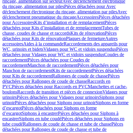
rinçage, alimentation sur secteur
Avec déclenchement électronique
du rinçage, alimentation par piles
Pièces détachées pour Avec
déclenchement électronique du rinçage, alimentation par piles
Avec
déclenchement pneumatique du rinçage
Accessoires
Pièces détachées
pour Accessoires
Kits d’installation et de remplacement
Pièces
détachées pour Kits d’installation et de remplacement
Tubes de
chasse, coudes de chasse et raccords
Kits de rénovation
Pièces
détachées pour Kits de rénovation
Plaques de fermeture
Autres
accessoires
Aides à la commande
Raccordements des appareils pour
WC, urinoirs et bidets
Vidages pour WC et vidoirs suspendus
Pièces
détachées pour Vidages pour WC et vidoirs suspendus
Coudes de
raccordement
Pièces détachées pour Coudes de
raccordement
Manchon de raccordement
Pièces détachées pour
Manchon de raccordement
Kits de raccordement
Pièces détachées
pour Kits de raccordement
Rallonges de coude de chasse
Pièces
détachées pour Rallonges de coude de chasse
Raccords en
PVC
Pièces détachées pour Raccords en PVC
Manchettes et cache-
boulons
Raccords de transition et pièces de connexion
Vidages pour
urinoirs
Pièces détachées pour Vidages pour urinoirs
Siphons pour
urinoir
Pièces détachées pour Siphons pour urinoir
Siphons en forme
d’escargot
Pièces détachées pour Siphons en forme
d’escargot
Siphons à encastrer
Pièces détachées pour Siphons à
encastrer
Siphons en tube coudé
Pièces détachées pour Siphons en
tube coudé
Rallonges de coude de chasse et tube de chasse
Pièces
détachées pour Rallonges de coude de chasse et tube de