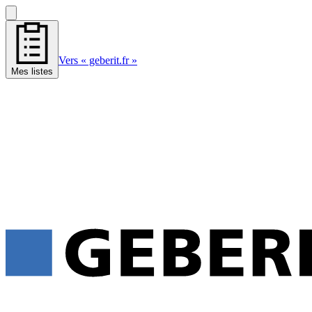
Vers « geberit.fr »
Mes listes