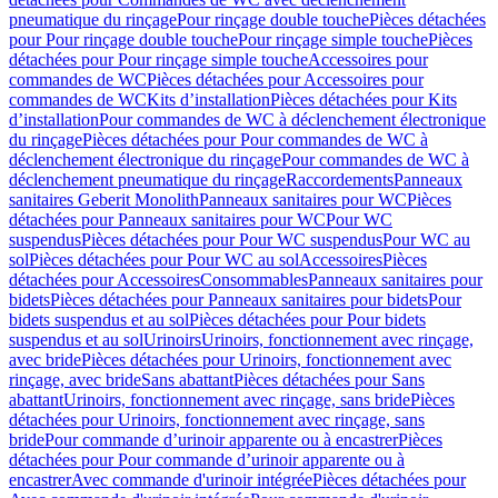
pneumatique du rinçage
Pour rinçage double touche
Pièces détachées
pour Pour rinçage double touche
Pour rinçage simple touche
Pièces
détachées pour Pour rinçage simple touche
Accessoires pour
commandes de WC
Pièces détachées pour Accessoires pour
commandes de WC
Kits d’installation
Pièces détachées pour Kits
d’installation
Pour commandes de WC à déclenchement électronique
du rinçage
Pièces détachées pour Pour commandes de WC à
déclenchement électronique du rinçage
Pour commandes de WC à
déclenchement pneumatique du rinçage
Raccordements
Panneaux
sanitaires Geberit Monolith
Panneaux sanitaires pour WC
Pièces
détachées pour Panneaux sanitaires pour WC
Pour WC
suspendus
Pièces détachées pour Pour WC suspendus
Pour WC au
sol
Pièces détachées pour Pour WC au sol
Accessoires
Pièces
détachées pour Accessoires
Consommables
Panneaux sanitaires pour
bidets
Pièces détachées pour Panneaux sanitaires pour bidets
Pour
bidets suspendus et au sol
Pièces détachées pour Pour bidets
suspendus et au sol
Urinoirs
Urinoirs, fonctionnement avec rinçage,
avec bride
Pièces détachées pour Urinoirs, fonctionnement avec
rinçage, avec bride
Sans abattant
Pièces détachées pour Sans
abattant
Urinoirs, fonctionnement avec rinçage, sans bride
Pièces
détachées pour Urinoirs, fonctionnement avec rinçage, sans
bride
Pour commande d’urinoir apparente ou à encastrer
Pièces
détachées pour Pour commande d’urinoir apparente ou à
encastrer
Avec commande d'urinoir intégrée
Pièces détachées pour