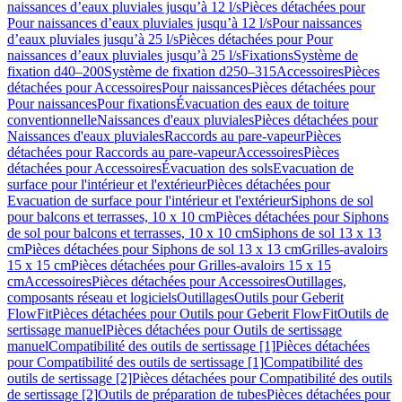
naissances d’eaux pluviales jusqu’à 12 l/s
Pièces détachées pour
Pour naissances d’eaux pluviales jusqu’à 12 l/s
Pour naissances
d’eaux pluviales jusqu’à 25 l/s
Pièces détachées pour Pour
naissances d’eaux pluviales jusqu’à 25 l/s
Fixations
Système de
fixation d40–200
Système de fixation d250–315
Accessoires
Pièces
détachées pour Accessoires
Pour naissances
Pièces détachées pour
Pour naissances
Pour fixations
Évacuation des eaux de toiture
conventionnelle
Naissances d'eaux pluviales
Pièces détachées pour
Naissances d'eaux pluviales
Raccords au pare-vapeur
Pièces
détachées pour Raccords au pare-vapeur
Accessoires
Pièces
détachées pour Accessoires
Évacuation des sols
Evacuation de
surface pour l'intérieur et l'extérieur
Pièces détachées pour
Evacuation de surface pour l'intérieur et l'extérieur
Siphons de sol
pour balcons et terrasses, 10 x 10 cm
Pièces détachées pour Siphons
de sol pour balcons et terrasses, 10 x 10 cm
Siphons de sol 13 x 13
cm
Pièces détachées pour Siphons de sol 13 x 13 cm
Grilles-avaloirs
15 x 15 cm
Pièces détachées pour Grilles-avaloirs 15 x 15
cm
Accessoires
Pièces détachées pour Accessoires
Outillages,
composants réseau et logiciels
Outillages
Outils pour Geberit
FlowFit
Pièces détachées pour Outils pour Geberit FlowFit
Outils de
sertissage manuel
Pièces détachées pour Outils de sertissage
manuel
Compatibilité des outils de sertissage [1]
Pièces détachées
pour Compatibilité des outils de sertissage [1]
Compatibilité des
outils de sertissage [2]
Pièces détachées pour Compatibilité des outils
de sertissage [2]
Outils de préparation de tubes
Pièces détachées pour