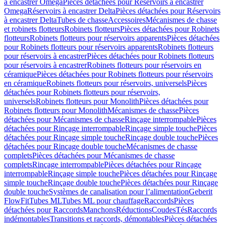
à encastrer Omega
Pièces détachées pour Réservoirs à encastrer
Omega
Réservoirs à encastrer Delta
Pièces détachées pour Réservoirs
à encastrer Delta
Tubes de chasse
Accessoires
Mécanismes de chasse
et robinets flotteurs
Robinets flotteurs
Pièces détachées pour Robinets
flotteurs
Robinets flotteurs pour réservoirs apparents
Pièces détachées
pour Robinets flotteurs pour réservoirs apparents
Robinets flotteurs
pour réservoirs à encastrer
Pièces détachées pour Robinets flotteurs
pour réservoirs à encastrer
Robinets flotteurs pour réservoirs en
céramique
Pièces détachées pour Robinets flotteurs pour réservoirs
en céramique
Robinets flotteurs pour réservoirs, universels
Pièces
détachées pour Robinets flotteurs pour réservoirs,
universels
Robinets flotteurs pour Monolith
Pièces détachées pour
Robinets flotteurs pour Monolith
Mécanismes de chasse
Pièces
détachées pour Mécanismes de chasse
Rinçage interrompable
Pièces
détachées pour Rinçage interrompable
Rinçage simple touche
Pièces
détachées pour Rinçage simple touche
Rinçage double touche
Pièces
détachées pour Rinçage double touche
Mécanismes de chasse
complets
Pièces détachées pour Mécanismes de chasse
complets
Rinçage interrompable
Pièces détachées pour Rinçage
interrompable
Rinçage simple touche
Pièces détachées pour Rinçage
simple touche
Rinçage double touche
Pièces détachées pour Rinçage
double touche
Systèmes de canalisation pour l’alimentation
Geberit
FlowFit
Tubes ML
Tubes ML pour chauffage
Raccords
Pièces
détachées pour Raccords
Manchons
Réductions
Coudes
Tés
Raccords
indémontables
Transitions et raccords, démontables
Pièces détachées