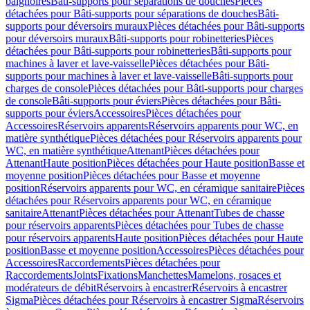
baignoires
Bâti-supports pour séparations de douches
Pièces
détachées pour Bâti-supports pour séparations de douches
Bâti-
supports pour déversoirs muraux
Pièces détachées pour Bâti-supports
pour déversoirs muraux
Bâti-supports pour robinetteries
Pièces
détachées pour Bâti-supports pour robinetteries
Bâti-supports pour
machines à laver et lave-vaisselle
Pièces détachées pour Bâti-
supports pour machines à laver et lave-vaisselle
Bâti-supports pour
charges de console
Pièces détachées pour Bâti-supports pour charges
de console
Bâti-supports pour éviers
Pièces détachées pour Bâti-
supports pour éviers
Accessoires
Pièces détachées pour
Accessoires
Réservoirs apparents
Réservoirs apparents pour WC, en
matière synthétique
Pièces détachées pour Réservoirs apparents pour
WC, en matière synthétique
Attenant
Pièces détachées pour
Attenant
Haute position
Pièces détachées pour Haute position
Basse et
moyenne position
Pièces détachées pour Basse et moyenne
position
Réservoirs apparents pour WC, en céramique sanitaire
Pièces
détachées pour Réservoirs apparents pour WC, en céramique
sanitaire
Attenant
Pièces détachées pour Attenant
Tubes de chasse
pour réservoirs apparents
Pièces détachées pour Tubes de chasse
pour réservoirs apparents
Haute position
Pièces détachées pour Haute
position
Basse et moyenne position
Accessoires
Pièces détachées pour
Accessoires
Raccordements
Pièces détachées pour
Raccordements
Joints
Fixations
Manchettes
Mamelons, rosaces et
modérateurs de débit
Réservoirs à encastrer
Réservoirs à encastrer
Sigma
Pièces détachées pour Réservoirs à encastrer Sigma
Réservoirs