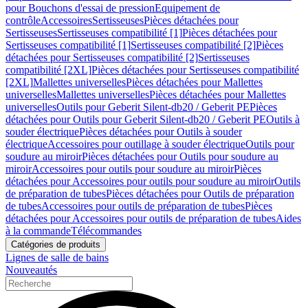
pour Bouchons d'essai de pression
Equipement de
contrôle
Accessoires
Sertisseuses
Pièces détachées pour
Sertisseuses
Sertisseuses compatibilité [1]
Pièces détachées pour
Sertisseuses compatibilité [1]
Sertisseuses compatibilité [2]
Pièces
détachées pour Sertisseuses compatibilité [2]
Sertisseuses
compatibilité [2XL]
Pièces détachées pour Sertisseuses compatibilité
[2XL]
Mallettes universelles
Pièces détachées pour Mallettes
universelles
Mallettes universelles
Pièces détachées pour Mallettes
universelles
Outils pour Geberit Silent-db20 / Geberit PE
Pièces
détachées pour Outils pour Geberit Silent-db20 / Geberit PE
Outils à
souder électrique
Pièces détachées pour Outils à souder
électrique
Accessoires pour outillage à souder électrique
Outils pour
soudure au miroir
Pièces détachées pour Outils pour soudure au
miroir
Accessoires pour outils pour soudure au miroir
Pièces
détachées pour Accessoires pour outils pour soudure au miroir
Outils
de préparation de tubes
Pièces détachées pour Outils de préparation
de tubes
Accessoires pour outils de préparation de tubes
Pièces
détachées pour Accessoires pour outils de préparation de tubes
Aides
à la commande
Télécommandes
Catégories de produits
Lignes de salle de bains
Nouveautés