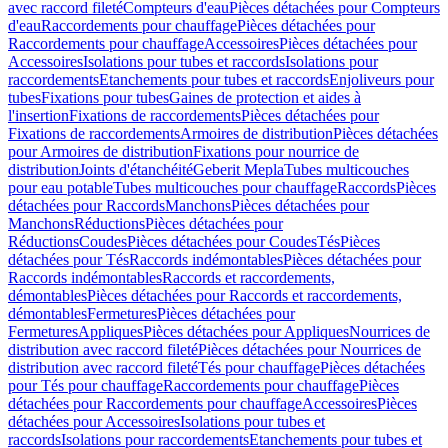
avec raccord fileté
Compteurs d'eau
Pièces détachées pour Compteurs
d'eau
Raccordements pour chauffage
Pièces détachées pour
Raccordements pour chauffage
Accessoires
Pièces détachées pour
Accessoires
Isolations pour tubes et raccords
Isolations pour
raccordements
Etanchements pour tubes et raccords
Enjoliveurs pour
tubes
Fixations pour tubes
Gaines de protection et aides à
l'insertion
Fixations de raccordements
Pièces détachées pour
Fixations de raccordements
Armoires de distribution
Pièces détachées
pour Armoires de distribution
Fixations pour nourrice de
distribution
Joints d'étanchéité
Geberit Mepla
Tubes multicouches
pour eau potable
Tubes multicouches pour chauffage
Raccords
Pièces
détachées pour Raccords
Manchons
Pièces détachées pour
Manchons
Réductions
Pièces détachées pour
Réductions
Coudes
Pièces détachées pour Coudes
Tés
Pièces
détachées pour Tés
Raccords indémontables
Pièces détachées pour
Raccords indémontables
Raccords et raccordements,
démontables
Pièces détachées pour Raccords et raccordements,
démontables
Fermetures
Pièces détachées pour
Fermetures
Appliques
Pièces détachées pour Appliques
Nourrices de
distribution avec raccord fileté
Pièces détachées pour Nourrices de
distribution avec raccord fileté
Tés pour chauffage
Pièces détachées
pour Tés pour chauffage
Raccordements pour chauffage
Pièces
détachées pour Raccordements pour chauffage
Accessoires
Pièces
détachées pour Accessoires
Isolations pour tubes et
raccords
Isolations pour raccordements
Etanchements pour tubes et