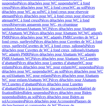
suspendus
Pièces détachées pour WC suspendus
WC à fond
creux
Pièces détachées pour WC à fond creux
WC au sol
Pièces
détachées pour WC au sol
WC à fond creux pour réservoir
attenant
Pièces détachées pour WC à fond creux pour réservoir
attenant
WC à fond creux
Pièces détachées pour WC à fond
creux
Réservoirs apparents pour WC, en céramique
sanitaire
Attenant
Abattants WC
Pièces détachées pour Abattants
WC
Abattants WC
Pièces détachées pour Abattants WC
WC adaptés
PMR
Pièces détachées pour WC adaptés PMR
Cuvettes de WC à
fond creux, surélevés
Pièces détachées pour Cuvettes de WC à fond
creux, surélevés
Cuvettes de WC à fond creux, rallongés
Pièces
détachées pour Cuvettes de WC à fond creux, rallongés
Abattants
WC adaptés PMR
Pièces détachées pour Abattants WC adaptés
PMR
Abattants WC
Pièces détachées pour Abattants WC
Lunettes
d’abattant
Pièces détachées pour Lunettes d’abattant
WC pour
enfants
Pièces détachées pour WC pour enfants
WC suspendus
Pièces
détachées pour WC suspendus
WC au sol
Pièces détachées pour WC
au sol
Abattants WC pour enfants
Pièces détachées pour Abattants
WC pour enfants
Abattants WC
Pièces détachées pour Abattants
WC
Lunettes d’abattant
Pièces détachées pour Lunettes
d’abattant
Siège à la turque
Avec rinçage
Accessoires
Matériel de
fixation
Bidets
Bidets suspendus
Pièces détachées pour Bidets
suspendus
Bidets au sol
Pièces détachées pour Bidets au
sol
Accessoires
Pièces détachées pour Accessoires
Plaques de
déclenchement et commandes de WC
Plaques de