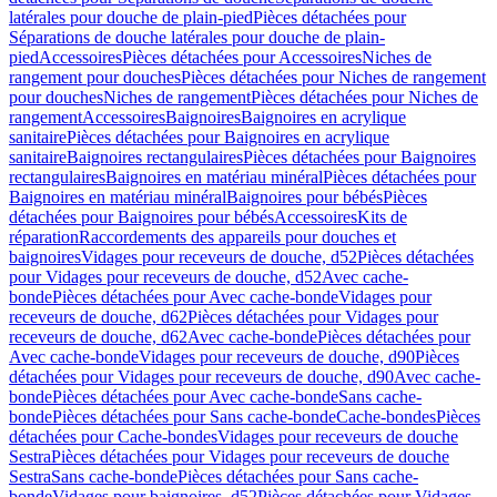
latérales pour douche de plain-pied
Pièces détachées pour
Séparations de douche latérales pour douche de plain-
pied
Accessoires
Pièces détachées pour Accessoires
Niches de
rangement pour douches
Pièces détachées pour Niches de rangement
pour douches
Niches de rangement
Pièces détachées pour Niches de
rangement
Accessoires
Baignoires
Baignoires en acrylique
sanitaire
Pièces détachées pour Baignoires en acrylique
sanitaire
Baignoires rectangulaires
Pièces détachées pour Baignoires
rectangulaires
Baignoires en matériau minéral
Pièces détachées pour
Baignoires en matériau minéral
Baignoires pour bébés
Pièces
détachées pour Baignoires pour bébés
Accessoires
Kits de
réparation
Raccordements des appareils pour douches et
baignoires
Vidages pour receveurs de douche, d52
Pièces détachées
pour Vidages pour receveurs de douche, d52
Avec cache-
bonde
Pièces détachées pour Avec cache-bonde
Vidages pour
receveurs de douche, d62
Pièces détachées pour Vidages pour
receveurs de douche, d62
Avec cache-bonde
Pièces détachées pour
Avec cache-bonde
Vidages pour receveurs de douche, d90
Pièces
détachées pour Vidages pour receveurs de douche, d90
Avec cache-
bonde
Pièces détachées pour Avec cache-bonde
Sans cache-
bonde
Pièces détachées pour Sans cache-bonde
Cache-bondes
Pièces
détachées pour Cache-bondes
Vidages pour receveurs de douche
Sestra
Pièces détachées pour Vidages pour receveurs de douche
Sestra
Sans cache-bonde
Pièces détachées pour Sans cache-
bonde
Vidages pour baignoires, d52
Pièces détachées pour Vidages