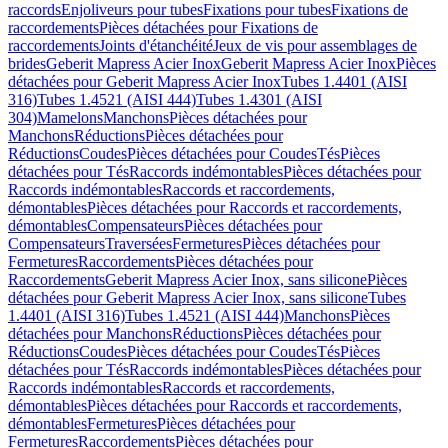
raccords
Enjoliveurs pour tubes
Fixations pour tubes
Fixations de
raccordements
Pièces détachées pour Fixations de
raccordements
Joints d'étanchéité
Jeux de vis pour assemblages de
brides
Geberit Mapress Acier Inox
Geberit Mapress Acier Inox
Pièces
détachées pour Geberit Mapress Acier Inox
Tubes 1.4401 (AISI
316)
Tubes 1.4521 (AISI 444)
Tubes 1.4301 (AISI
304)
Mamelons
Manchons
Pièces détachées pour
Manchons
Réductions
Pièces détachées pour
Réductions
Coudes
Pièces détachées pour Coudes
Tés
Pièces
détachées pour Tés
Raccords indémontables
Pièces détachées pour
Raccords indémontables
Raccords et raccordements,
démontables
Pièces détachées pour Raccords et raccordements,
démontables
Compensateurs
Pièces détachées pour
Compensateurs
Traversées
Fermetures
Pièces détachées pour
Fermetures
Raccordements
Pièces détachées pour
Raccordements
Geberit Mapress Acier Inox, sans silicone
Pièces
détachées pour Geberit Mapress Acier Inox, sans silicone
Tubes
1.4401 (AISI 316)
Tubes 1.4521 (AISI 444)
Manchons
Pièces
détachées pour Manchons
Réductions
Pièces détachées pour
Réductions
Coudes
Pièces détachées pour Coudes
Tés
Pièces
détachées pour Tés
Raccords indémontables
Pièces détachées pour
Raccords indémontables
Raccords et raccordements,
démontables
Pièces détachées pour Raccords et raccordements,
démontables
Fermetures
Pièces détachées pour
Fermetures
Raccordements
Pièces détachées pour