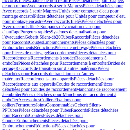
raccords filetés
Clapets de non retour
Pièces détachées pour Clapets
de non retour
Avec raccords à sertir Mapress
Pièces détachées pour
Avec raccords à sertir Mapress
Unités pour compteur d'eau pour
montage encastré
Pièces détachées pour Unités pour compteur d'eau
pour montage encastré
Avec raccords filetés
Pièces détachées pour
Avec raccords filetés
Soupapes d'évacuation d'air pour
chauffage
Purgeurs rapides
Systèmes de canalisation pour
l’évacuation
Geberit Silent-db20
Tubes
Raccords
Pièces détachées
pour Raccords
Coudes
Embranchements
Pièces détachées pour
Embranchements
Réductions
Pièces de nettoyage
Pièces détachées
pour Pièces de nettoyage
Raccordements
Pièces détachées pour
Raccordements
Raccordements à souder
Raccordements à
emboîter
Pièces détachées pour Raccordements à emboîter
Brides de
serrage
Raccords de transition sur d’autres matériaux
Pièces
détachées pour Raccords de transition sur d’autres
matériaux
Raccordements aux appareils
Pièces détachées pour
Raccordements aux appareils
Coudes de raccordement
Pièces
détachées pour Coudes de raccordement
Manchons de raccordement
à emboîter
Pièces détachées pour Manchons de raccordement à
emboîter
Accessoires
Colliers
Fixations pour
colliers
Fermetures
Joints
Consommables
Geberit Silent-
PP
Tubes
Pièces détachées pour Tubes
Raccords
Pièces détachées
pour Raccords
Coudes
Pièces détachées pour
Coudes
Embranchements
Pièces détachées pour
Embranchements
Réductions
Pièces détachées pour