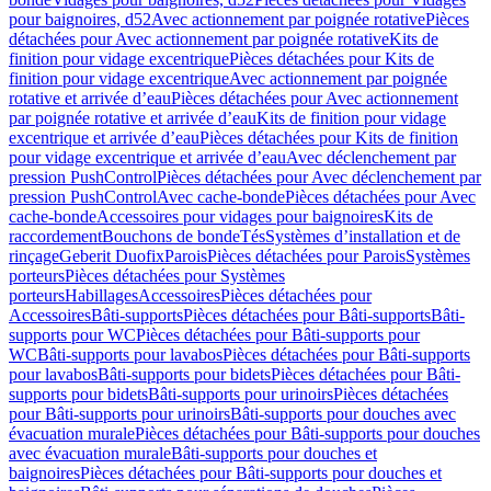
pour baignoires, d52
Avec actionnement par poignée rotative
Pièces
détachées pour Avec actionnement par poignée rotative
Kits de
finition pour vidage excentrique
Pièces détachées pour Kits de
finition pour vidage excentrique
Avec actionnement par poignée
rotative et arrivée d’eau
Pièces détachées pour Avec actionnement
par poignée rotative et arrivée d’eau
Kits de finition pour vidage
excentrique et arrivée d’eau
Pièces détachées pour Kits de finition
pour vidage excentrique et arrivée d’eau
Avec déclenchement par
pression PushControl
Pièces détachées pour Avec déclenchement par
pression PushControl
Avec cache-bonde
Pièces détachées pour Avec
cache-bonde
Accessoires pour vidages pour baignoires
Kits de
raccordement
Bouchons de bonde
Tés
Systèmes d’installation et de
rinçage
Geberit Duofix
Parois
Pièces détachées pour Parois
Systèmes
porteurs
Pièces détachées pour Systèmes
porteurs
Habillages
Accessoires
Pièces détachées pour
Accessoires
Bâti-supports
Pièces détachées pour Bâti-supports
Bâti-
supports pour WC
Pièces détachées pour Bâti-supports pour
WC
Bâti-supports pour lavabos
Pièces détachées pour Bâti-supports
pour lavabos
Bâti-supports pour bidets
Pièces détachées pour Bâti-
supports pour bidets
Bâti-supports pour urinoirs
Pièces détachées
pour Bâti-supports pour urinoirs
Bâti-supports pour douches avec
évacuation murale
Pièces détachées pour Bâti-supports pour douches
avec évacuation murale
Bâti-supports pour douches et
baignoires
Pièces détachées pour Bâti-supports pour douches et