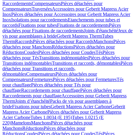
Raccordements
Compensateurs
Pièces détachées pour
Compensateurs
Traversées
Accessoires pour Geberit Mapress Acier
Inox
Pièces détachées pour Accessoires pour Geberit Mapress Acier
Inox
Isolations pour raccordements
Etanchements pour tubes et
raccords
Fixations pour tubes
Fixations de raccordements
Pièces
détachées pour Fixations de raccordements
Joints d'étanchéité
Jeux de
vis pour assemblages à bride
Geberit Mapress Therm
Tubes
Therm
Raccords
Pièces détachées pour Raccords
Manchons
Pièces
détachées pour Manchons
Réductions
Pièces détachées pour
Réductions
Coudes
Pièces détachées pour Coudes
Tés
Pièces
détachées pour Tés
Transitions indémontables
Pièces détachées pour
Transitions indémontables
Transitions et raccords, démontables
Pièces
détachées pour Transitions et raccords,
démontables
Compensateurs
Pièces détachées pour
Compensateurs
Fermetures
Pièces détachées pour Fermetures
Tés
pour chauffage
Pièces détachées pour Tés pour
chauffage
Raccordements pour chauffage
Pièces détachées pour
Raccordements pour chauffage
Accessoires pour Geberit Mapress
Therm
Joints d’étanchéité
Packs de vis pour assemblages à
bride
Fixations pour tubes
Geberit Mapress Acier Carbone
Geberit
Mapress Acier Carbone
Pièces détachées pour Geberit Mapress
Acier Carbone
Tubes 1.0034 (E 195)
Tubes 1.0215 (E
220)
Mamelons
Manchons
Pièces détachées pour
Manchons
Réductions
Pièces détachées pour
Réductions
Coudes
Pièces détachées pour Coudes
Tés
Pièces