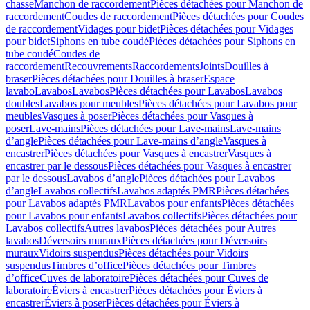
chasse
Manchon de raccordement
Pièces détachées pour Manchon de
raccordement
Coudes de raccordement
Pièces détachées pour Coudes
de raccordement
Vidages pour bidet
Pièces détachées pour Vidages
pour bidet
Siphons en tube coudé
Pièces détachées pour Siphons en
tube coudé
Coudes de
raccordement
Recouvrements
Raccordements
Joints
Douilles à
braser
Pièces détachées pour Douilles à braser
Espace
lavabo
Lavabos
Lavabos
Pièces détachées pour Lavabos
Lavabos
doubles
Lavabos pour meubles
Pièces détachées pour Lavabos pour
meubles
Vasques à poser
Pièces détachées pour Vasques à
poser
Lave-mains
Pièces détachées pour Lave-mains
Lave-mains
d’angle
Pièces détachées pour Lave-mains d’angle
Vasques à
encastrer
Pièces détachées pour Vasques à encastrer
Vasques à
encastrer par le dessous
Pièces détachées pour Vasques à encastrer
par le dessous
Lavabos d’angle
Pièces détachées pour Lavabos
d’angle
Lavabos collectifs
Lavabos adaptés PMR
Pièces détachées
pour Lavabos adaptés PMR
Lavabos pour enfants
Pièces détachées
pour Lavabos pour enfants
Lavabos collectifs
Pièces détachées pour
Lavabos collectifs
Autres lavabos
Pièces détachées pour Autres
lavabos
Déversoirs muraux
Pièces détachées pour Déversoirs
muraux
Vidoirs suspendus
Pièces détachées pour Vidoirs
suspendus
Timbres dʼoffice
Pièces détachées pour Timbres
dʼoffice
Cuves de laboratoire
Pièces détachées pour Cuves de
laboratoire
Éviers à encastrer
Pièces détachées pour Éviers à
encastrer
Éviers à poser
Pièces détachées pour Éviers à