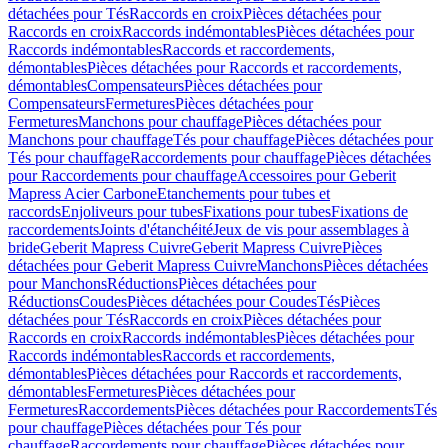
détachées pour Tés
Raccords en croix
Pièces détachées pour
Raccords en croix
Raccords indémontables
Pièces détachées pour
Raccords indémontables
Raccords et raccordements,
démontables
Pièces détachées pour Raccords et raccordements,
démontables
Compensateurs
Pièces détachées pour
Compensateurs
Fermetures
Pièces détachées pour
Fermetures
Manchons pour chauffage
Pièces détachées pour
Manchons pour chauffage
Tés pour chauffage
Pièces détachées pour
Tés pour chauffage
Raccordements pour chauffage
Pièces détachées
pour Raccordements pour chauffage
Accessoires pour Geberit
Mapress Acier Carbone
Etanchements pour tubes et
raccords
Enjoliveurs pour tubes
Fixations pour tubes
Fixations de
raccordements
Joints d'étanchéité
Jeux de vis pour assemblages à
bride
Geberit Mapress Cuivre
Geberit Mapress Cuivre
Pièces
détachées pour Geberit Mapress Cuivre
Manchons
Pièces détachées
pour Manchons
Réductions
Pièces détachées pour
Réductions
Coudes
Pièces détachées pour Coudes
Tés
Pièces
détachées pour Tés
Raccords en croix
Pièces détachées pour
Raccords en croix
Raccords indémontables
Pièces détachées pour
Raccords indémontables
Raccords et raccordements,
démontables
Pièces détachées pour Raccords et raccordements,
démontables
Fermetures
Pièces détachées pour
Fermetures
Raccordements
Pièces détachées pour Raccordements
Tés
pour chauffage
Pièces détachées pour Tés pour
chauffage
Raccordements pour chauffage
Pièces détachées pour