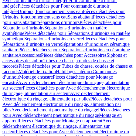
Avec commande d'urinoir intégrée
Pour commande d'urinoir
intégrée
Pièces détachées pour Pour commande d'urinoir
intégrée
Urinoirs, fonctionnement sans eau
Pièces détachées pour
Urinoirs, fonctionnement sans eau
Sans abattant
Pièces détachées
pour Sans abattant
Séparations d’urinoirs
Pièces détachées pour
Séparations d’urinoirs
Séparations d’urinoirs en matière
synthétique
Pièces détachées pour Séparations d’urinoirs en matière
synthétique
Séparations d’urinoirs en verre
Pièces détachées pour
Séparations d’urinoirs en verre
Séparations d’urinoirs en céramique
sanitaire
Pièces détachées pour Séparations d’urinoirs en céramique
sanitaire
Accessoires
Pièces détachées pour Accessoires
Siphons et
accessoires de siphon
Tubes de chasse, coudes de chasse et
raccords
Pièces détachées pour Tubes de chasse, coudes de chasse et
raccords
Matériel de fixation
Habillages latéraux
Commandes
dʼurinoir
Montage encastré
Pièces détachées pour Montage
encastré
Avec déclenchement électronique du rinçage, alimentation
sur secteur
Pièces détachées pour Avec déclenchement électronique
du rinçage, alimentation sur secteur
Avec déclenchement
électronique du rinçage, alimentation par piles
Pièces détachées pour
Avec déclenchement électronique du rinçage, alimentation par
piles
Avec déclenchement pneumatique du rinçage
Pièces détachées
pour Avec déclenchement pneumatique du rinçage
Montage en
apparent
Pièces détachées pour Montage en apparent
Avec
déclenchement électronique du rinçage, alimentation sur
secteur
Pièces détachées pour Avec déclenchement électronique du