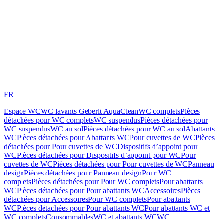
FR
Espace WC
WC lavants Geberit AquaClean
WC complets
Pièces
détachées pour WC complets
WC suspendus
Pièces détachées pour
WC suspendus
WC au sol
Pièces détachées pour WC au sol
Abattants
WC
Pièces détachées pour Abattants WC
Pour cuvettes de WC
Pièces
détachées pour Pour cuvettes de WC
Dispositifs d’appoint pour
WC
Pièces détachées pour Dispositifs d’appoint pour WC
Pour
cuvettes de WC
Pièces détachées pour Pour cuvettes de WC
Panneau
design
Pièces détachées pour Panneau design
Pour WC
complets
Pièces détachées pour Pour WC complets
Pour abattants
WC
Pièces détachées pour Pour abattants WC
Accessoires
Pièces
détachées pour Accessoires
Pour WC complets
Pour abattants
WC
Pièces détachées pour Pour abattants WC
Pour abattants WC et
WC complets
Consommables
WC et abattants WC
WC