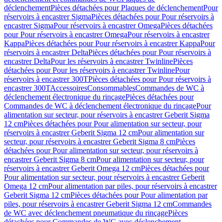
déclenchement
Pièces détachées pour Plaques de déclenchement
Pour
réservoirs à encastrer Sigma
Pièces détachées pour Pour réservoirs à
encastrer Sigma
Pour réservoirs à encastrer Omega
Pièces détachées
pour Pour réservoirs à encastrer Omega
Pour réservoirs à encastrer
Kappa
Pièces détachées pour Pour réservoirs à encastrer Kappa
Pour
réservoirs à encastrer Delta
Pièces détachées pour Pour réservoirs à
encastrer Delta
Pour les réservoirs à encastrer Twinline
Pièces
détachées pour Pour les réservoirs à encastrer Twinline
Pour
réservoirs à encastrer 300T
Pièces détachées pour Pour réservoirs à
encastrer 300T
Accessoires
Consommables
Commandes de WC à
déclenchement électronique du rinçage
Pièces détachées pour
Commandes de WC à déclenchement électronique du rinçage
Pour
alimentation sur secteur, pour réservoirs à encastrer Geberit Sigma
12 cm
Pièces détachées pour Pour alimentation sur secteur, pour
réservoirs à encastrer Geberit Sigma 12 cm
Pour alimentation sur
secteur, pour réservoirs à encastrer Geberit Sigma 8 cm
Pièces
détachées pour Pour alimentation sur secteur, pour réservoirs à
encastrer Geberit Sigma 8 cm
Pour alimentation sur secteur, pour
réservoirs à encastrer Geberit Omega 12 cm
Pièces détachées pour
Pour alimentation sur secteur, pour réservoirs à encastrer Geberit
Omega 12 cm
Pour alimentation par piles, pour réservoirs à encastrer
Geberit Sigma 12 cm
Pièces détachées pour Pour alimentation par
piles, pour réservoirs à encastrer Geberit Sigma 12 cm
Commandes
de WC avec déclenchement pneumatique du rinçage
Pièces
détachées pour Commandes de WC avec déclenchement