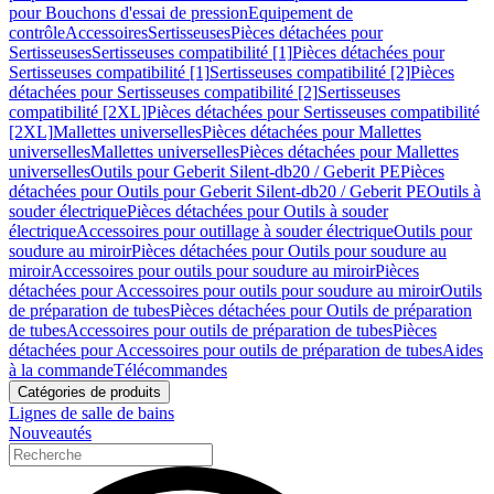
pour Bouchons d'essai de pression
Equipement de
contrôle
Accessoires
Sertisseuses
Pièces détachées pour
Sertisseuses
Sertisseuses compatibilité [1]
Pièces détachées pour
Sertisseuses compatibilité [1]
Sertisseuses compatibilité [2]
Pièces
détachées pour Sertisseuses compatibilité [2]
Sertisseuses
compatibilité [2XL]
Pièces détachées pour Sertisseuses compatibilité
[2XL]
Mallettes universelles
Pièces détachées pour Mallettes
universelles
Mallettes universelles
Pièces détachées pour Mallettes
universelles
Outils pour Geberit Silent-db20 / Geberit PE
Pièces
détachées pour Outils pour Geberit Silent-db20 / Geberit PE
Outils à
souder électrique
Pièces détachées pour Outils à souder
électrique
Accessoires pour outillage à souder électrique
Outils pour
soudure au miroir
Pièces détachées pour Outils pour soudure au
miroir
Accessoires pour outils pour soudure au miroir
Pièces
détachées pour Accessoires pour outils pour soudure au miroir
Outils
de préparation de tubes
Pièces détachées pour Outils de préparation
de tubes
Accessoires pour outils de préparation de tubes
Pièces
détachées pour Accessoires pour outils de préparation de tubes
Aides
à la commande
Télécommandes
Catégories de produits
Lignes de salle de bains
Nouveautés