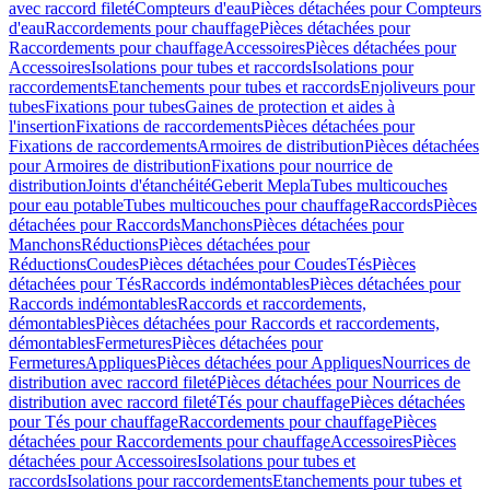
avec raccord fileté
Compteurs d'eau
Pièces détachées pour Compteurs
d'eau
Raccordements pour chauffage
Pièces détachées pour
Raccordements pour chauffage
Accessoires
Pièces détachées pour
Accessoires
Isolations pour tubes et raccords
Isolations pour
raccordements
Etanchements pour tubes et raccords
Enjoliveurs pour
tubes
Fixations pour tubes
Gaines de protection et aides à
l'insertion
Fixations de raccordements
Pièces détachées pour
Fixations de raccordements
Armoires de distribution
Pièces détachées
pour Armoires de distribution
Fixations pour nourrice de
distribution
Joints d'étanchéité
Geberit Mepla
Tubes multicouches
pour eau potable
Tubes multicouches pour chauffage
Raccords
Pièces
détachées pour Raccords
Manchons
Pièces détachées pour
Manchons
Réductions
Pièces détachées pour
Réductions
Coudes
Pièces détachées pour Coudes
Tés
Pièces
détachées pour Tés
Raccords indémontables
Pièces détachées pour
Raccords indémontables
Raccords et raccordements,
démontables
Pièces détachées pour Raccords et raccordements,
démontables
Fermetures
Pièces détachées pour
Fermetures
Appliques
Pièces détachées pour Appliques
Nourrices de
distribution avec raccord fileté
Pièces détachées pour Nourrices de
distribution avec raccord fileté
Tés pour chauffage
Pièces détachées
pour Tés pour chauffage
Raccordements pour chauffage
Pièces
détachées pour Raccordements pour chauffage
Accessoires
Pièces
détachées pour Accessoires
Isolations pour tubes et
raccords
Isolations pour raccordements
Etanchements pour tubes et