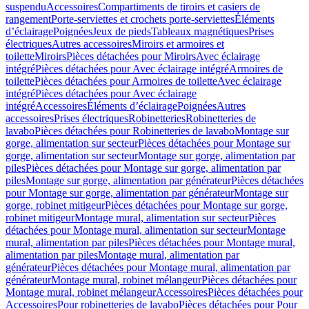
suspendu
Accessoires
Compartiments de tiroirs et casiers de
rangement
Porte-serviettes et crochets porte-serviettes
Éléments
d’éclairage
Poignées
Jeux de pieds
Tableaux magnétiques
Prises
électriques
Autres accessoires
Miroirs et armoires et
toilette
Miroirs
Pièces détachées pour Miroirs
Avec éclairage
intégré
Pièces détachées pour Avec éclairage intégré
Armoires de
toilette
Pièces détachées pour Armoires de toilette
Avec éclairage
intégré
Pièces détachées pour Avec éclairage
intégré
Accessoires
Éléments d’éclairage
Poignées
Autres
accessoires
Prises électriques
Robinetteries
Robinetteries de
lavabo
Pièces détachées pour Robinetteries de lavabo
Montage sur
gorge, alimentation sur secteur
Pièces détachées pour Montage sur
gorge, alimentation sur secteur
Montage sur gorge, alimentation par
piles
Pièces détachées pour Montage sur gorge, alimentation par
piles
Montage sur gorge, alimentation par générateur
Pièces détachées
pour Montage sur gorge, alimentation par générateur
Montage sur
gorge, robinet mitigeur
Pièces détachées pour Montage sur gorge,
robinet mitigeur
Montage mural, alimentation sur secteur
Pièces
détachées pour Montage mural, alimentation sur secteur
Montage
mural, alimentation par piles
Pièces détachées pour Montage mural,
alimentation par piles
Montage mural, alimentation par
générateur
Pièces détachées pour Montage mural, alimentation par
générateur
Montage mural, robinet mélangeur
Pièces détachées pour
Montage mural, robinet mélangeur
Accessoires
Pièces détachées pour
Accessoires
Pour robinetteries de lavabo
Pièces détachées pour Pour