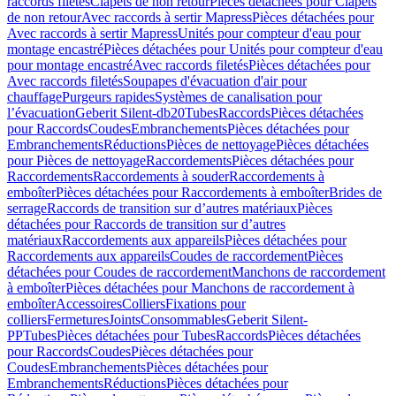
raccords filetés
Clapets de non retour
Pièces détachées pour Clapets
de non retour
Avec raccords à sertir Mapress
Pièces détachées pour
Avec raccords à sertir Mapress
Unités pour compteur d'eau pour
montage encastré
Pièces détachées pour Unités pour compteur d'eau
pour montage encastré
Avec raccords filetés
Pièces détachées pour
Avec raccords filetés
Soupapes d'évacuation d'air pour
chauffage
Purgeurs rapides
Systèmes de canalisation pour
l’évacuation
Geberit Silent-db20
Tubes
Raccords
Pièces détachées
pour Raccords
Coudes
Embranchements
Pièces détachées pour
Embranchements
Réductions
Pièces de nettoyage
Pièces détachées
pour Pièces de nettoyage
Raccordements
Pièces détachées pour
Raccordements
Raccordements à souder
Raccordements à
emboîter
Pièces détachées pour Raccordements à emboîter
Brides de
serrage
Raccords de transition sur d’autres matériaux
Pièces
détachées pour Raccords de transition sur d’autres
matériaux
Raccordements aux appareils
Pièces détachées pour
Raccordements aux appareils
Coudes de raccordement
Pièces
détachées pour Coudes de raccordement
Manchons de raccordement
à emboîter
Pièces détachées pour Manchons de raccordement à
emboîter
Accessoires
Colliers
Fixations pour
colliers
Fermetures
Joints
Consommables
Geberit Silent-
PP
Tubes
Pièces détachées pour Tubes
Raccords
Pièces détachées
pour Raccords
Coudes
Pièces détachées pour
Coudes
Embranchements
Pièces détachées pour
Embranchements
Réductions
Pièces détachées pour