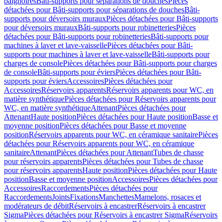
baignoires
Bâti-supports pour séparations de douches
Pièces
détachées pour Bâti-supports pour séparations de douches
Bâti-
supports pour déversoirs muraux
Pièces détachées pour Bâti-supports
pour déversoirs muraux
Bâti-supports pour robinetteries
Pièces
détachées pour Bâti-supports pour robinetteries
Bâti-supports pour
machines à laver et lave-vaisselle
Pièces détachées pour Bâti-
supports pour machines à laver et lave-vaisselle
Bâti-supports pour
charges de console
Pièces détachées pour Bâti-supports pour charges
de console
Bâti-supports pour éviers
Pièces détachées pour Bâti-
supports pour éviers
Accessoires
Pièces détachées pour
Accessoires
Réservoirs apparents
Réservoirs apparents pour WC, en
matière synthétique
Pièces détachées pour Réservoirs apparents pour
WC, en matière synthétique
Attenant
Pièces détachées pour
Attenant
Haute position
Pièces détachées pour Haute position
Basse et
moyenne position
Pièces détachées pour Basse et moyenne
position
Réservoirs apparents pour WC, en céramique sanitaire
Pièces
détachées pour Réservoirs apparents pour WC, en céramique
sanitaire
Attenant
Pièces détachées pour Attenant
Tubes de chasse
pour réservoirs apparents
Pièces détachées pour Tubes de chasse
pour réservoirs apparents
Haute position
Pièces détachées pour Haute
position
Basse et moyenne position
Accessoires
Pièces détachées pour
Accessoires
Raccordements
Pièces détachées pour
Raccordements
Joints
Fixations
Manchettes
Mamelons, rosaces et
modérateurs de débit
Réservoirs à encastrer
Réservoirs à encastrer
Sigma
Pièces détachées pour Réservoirs à encastrer Sigma
Réservoirs