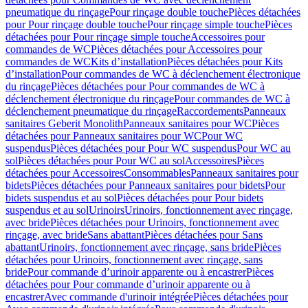
pneumatique du rinçage
Pour rinçage double touche
Pièces détachées
pour Pour rinçage double touche
Pour rinçage simple touche
Pièces
détachées pour Pour rinçage simple touche
Accessoires pour
commandes de WC
Pièces détachées pour Accessoires pour
commandes de WC
Kits d’installation
Pièces détachées pour Kits
d’installation
Pour commandes de WC à déclenchement électronique
du rinçage
Pièces détachées pour Pour commandes de WC à
déclenchement électronique du rinçage
Pour commandes de WC à
déclenchement pneumatique du rinçage
Raccordements
Panneaux
sanitaires Geberit Monolith
Panneaux sanitaires pour WC
Pièces
détachées pour Panneaux sanitaires pour WC
Pour WC
suspendus
Pièces détachées pour Pour WC suspendus
Pour WC au
sol
Pièces détachées pour Pour WC au sol
Accessoires
Pièces
détachées pour Accessoires
Consommables
Panneaux sanitaires pour
bidets
Pièces détachées pour Panneaux sanitaires pour bidets
Pour
bidets suspendus et au sol
Pièces détachées pour Pour bidets
suspendus et au sol
Urinoirs
Urinoirs, fonctionnement avec rinçage,
avec bride
Pièces détachées pour Urinoirs, fonctionnement avec
rinçage, avec bride
Sans abattant
Pièces détachées pour Sans
abattant
Urinoirs, fonctionnement avec rinçage, sans bride
Pièces
détachées pour Urinoirs, fonctionnement avec rinçage, sans
bride
Pour commande d’urinoir apparente ou à encastrer
Pièces
détachées pour Pour commande d’urinoir apparente ou à
encastrer
Avec commande d'urinoir intégrée
Pièces détachées pour