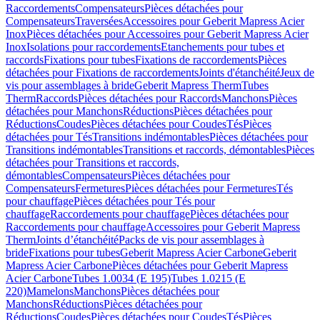
Raccordements
Compensateurs
Pièces détachées pour
Compensateurs
Traversées
Accessoires pour Geberit Mapress Acier
Inox
Pièces détachées pour Accessoires pour Geberit Mapress Acier
Inox
Isolations pour raccordements
Etanchements pour tubes et
raccords
Fixations pour tubes
Fixations de raccordements
Pièces
détachées pour Fixations de raccordements
Joints d'étanchéité
Jeux de
vis pour assemblages à bride
Geberit Mapress Therm
Tubes
Therm
Raccords
Pièces détachées pour Raccords
Manchons
Pièces
détachées pour Manchons
Réductions
Pièces détachées pour
Réductions
Coudes
Pièces détachées pour Coudes
Tés
Pièces
détachées pour Tés
Transitions indémontables
Pièces détachées pour
Transitions indémontables
Transitions et raccords, démontables
Pièces
détachées pour Transitions et raccords,
démontables
Compensateurs
Pièces détachées pour
Compensateurs
Fermetures
Pièces détachées pour Fermetures
Tés
pour chauffage
Pièces détachées pour Tés pour
chauffage
Raccordements pour chauffage
Pièces détachées pour
Raccordements pour chauffage
Accessoires pour Geberit Mapress
Therm
Joints d’étanchéité
Packs de vis pour assemblages à
bride
Fixations pour tubes
Geberit Mapress Acier Carbone
Geberit
Mapress Acier Carbone
Pièces détachées pour Geberit Mapress
Acier Carbone
Tubes 1.0034 (E 195)
Tubes 1.0215 (E
220)
Mamelons
Manchons
Pièces détachées pour
Manchons
Réductions
Pièces détachées pour
Réductions
Coudes
Pièces détachées pour Coudes
Tés
Pièces