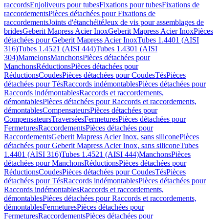
raccords
Enjoliveurs pour tubes
Fixations pour tubes
Fixations de
raccordements
Pièces détachées pour Fixations de
raccordements
Joints d'étanchéité
Jeux de vis pour assemblages de
brides
Geberit Mapress Acier Inox
Geberit Mapress Acier Inox
Pièces
détachées pour Geberit Mapress Acier Inox
Tubes 1.4401 (AISI
316)
Tubes 1.4521 (AISI 444)
Tubes 1.4301 (AISI
304)
Mamelons
Manchons
Pièces détachées pour
Manchons
Réductions
Pièces détachées pour
Réductions
Coudes
Pièces détachées pour Coudes
Tés
Pièces
détachées pour Tés
Raccords indémontables
Pièces détachées pour
Raccords indémontables
Raccords et raccordements,
démontables
Pièces détachées pour Raccords et raccordements,
démontables
Compensateurs
Pièces détachées pour
Compensateurs
Traversées
Fermetures
Pièces détachées pour
Fermetures
Raccordements
Pièces détachées pour
Raccordements
Geberit Mapress Acier Inox, sans silicone
Pièces
détachées pour Geberit Mapress Acier Inox, sans silicone
Tubes
1.4401 (AISI 316)
Tubes 1.4521 (AISI 444)
Manchons
Pièces
détachées pour Manchons
Réductions
Pièces détachées pour
Réductions
Coudes
Pièces détachées pour Coudes
Tés
Pièces
détachées pour Tés
Raccords indémontables
Pièces détachées pour
Raccords indémontables
Raccords et raccordements,
démontables
Pièces détachées pour Raccords et raccordements,
démontables
Fermetures
Pièces détachées pour
Fermetures
Raccordements
Pièces détachées pour