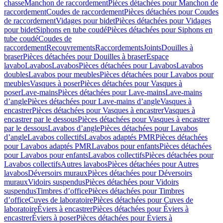
chasse
Manchon de raccordement
Pièces détachées pour Manchon de
raccordement
Coudes de raccordement
Pièces détachées pour Coudes
de raccordement
Vidages pour bidet
Pièces détachées pour Vidages
pour bidet
Siphons en tube coudé
Pièces détachées pour Siphons en
tube coudé
Coudes de
raccordement
Recouvrements
Raccordements
Joints
Douilles à
braser
Pièces détachées pour Douilles à braser
Espace
lavabo
Lavabos
Lavabos
Pièces détachées pour Lavabos
Lavabos
doubles
Lavabos pour meubles
Pièces détachées pour Lavabos pour
meubles
Vasques à poser
Pièces détachées pour Vasques à
poser
Lave-mains
Pièces détachées pour Lave-mains
Lave-mains
d’angle
Pièces détachées pour Lave-mains d’angle
Vasques à
encastrer
Pièces détachées pour Vasques à encastrer
Vasques à
encastrer par le dessous
Pièces détachées pour Vasques à encastrer
par le dessous
Lavabos d’angle
Pièces détachées pour Lavabos
d’angle
Lavabos collectifs
Lavabos adaptés PMR
Pièces détachées
pour Lavabos adaptés PMR
Lavabos pour enfants
Pièces détachées
pour Lavabos pour enfants
Lavabos collectifs
Pièces détachées pour
Lavabos collectifs
Autres lavabos
Pièces détachées pour Autres
lavabos
Déversoirs muraux
Pièces détachées pour Déversoirs
muraux
Vidoirs suspendus
Pièces détachées pour Vidoirs
suspendus
Timbres dʼoffice
Pièces détachées pour Timbres
dʼoffice
Cuves de laboratoire
Pièces détachées pour Cuves de
laboratoire
Éviers à encastrer
Pièces détachées pour Éviers à
encastrer
Éviers à poser
Pièces détachées pour Éviers à