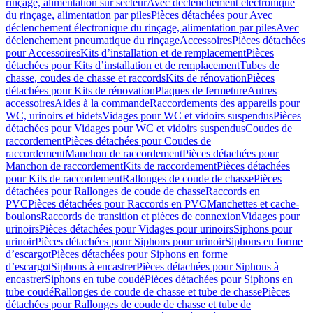
rinçage, alimentation sur secteur
Avec déclenchement électronique
du rinçage, alimentation par piles
Pièces détachées pour Avec
déclenchement électronique du rinçage, alimentation par piles
Avec
déclenchement pneumatique du rinçage
Accessoires
Pièces détachées
pour Accessoires
Kits d’installation et de remplacement
Pièces
détachées pour Kits d’installation et de remplacement
Tubes de
chasse, coudes de chasse et raccords
Kits de rénovation
Pièces
détachées pour Kits de rénovation
Plaques de fermeture
Autres
accessoires
Aides à la commande
Raccordements des appareils pour
WC, urinoirs et bidets
Vidages pour WC et vidoirs suspendus
Pièces
détachées pour Vidages pour WC et vidoirs suspendus
Coudes de
raccordement
Pièces détachées pour Coudes de
raccordement
Manchon de raccordement
Pièces détachées pour
Manchon de raccordement
Kits de raccordement
Pièces détachées
pour Kits de raccordement
Rallonges de coude de chasse
Pièces
détachées pour Rallonges de coude de chasse
Raccords en
PVC
Pièces détachées pour Raccords en PVC
Manchettes et cache-
boulons
Raccords de transition et pièces de connexion
Vidages pour
urinoirs
Pièces détachées pour Vidages pour urinoirs
Siphons pour
urinoir
Pièces détachées pour Siphons pour urinoir
Siphons en forme
d’escargot
Pièces détachées pour Siphons en forme
d’escargot
Siphons à encastrer
Pièces détachées pour Siphons à
encastrer
Siphons en tube coudé
Pièces détachées pour Siphons en
tube coudé
Rallonges de coude de chasse et tube de chasse
Pièces
détachées pour Rallonges de coude de chasse et tube de