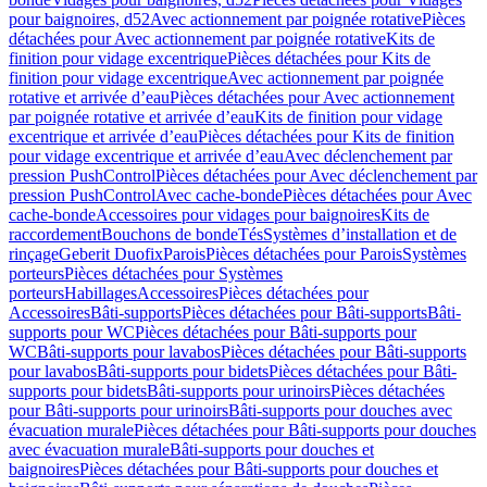
pour baignoires, d52
Avec actionnement par poignée rotative
Pièces
détachées pour Avec actionnement par poignée rotative
Kits de
finition pour vidage excentrique
Pièces détachées pour Kits de
finition pour vidage excentrique
Avec actionnement par poignée
rotative et arrivée d’eau
Pièces détachées pour Avec actionnement
par poignée rotative et arrivée d’eau
Kits de finition pour vidage
excentrique et arrivée d’eau
Pièces détachées pour Kits de finition
pour vidage excentrique et arrivée d’eau
Avec déclenchement par
pression PushControl
Pièces détachées pour Avec déclenchement par
pression PushControl
Avec cache-bonde
Pièces détachées pour Avec
cache-bonde
Accessoires pour vidages pour baignoires
Kits de
raccordement
Bouchons de bonde
Tés
Systèmes d’installation et de
rinçage
Geberit Duofix
Parois
Pièces détachées pour Parois
Systèmes
porteurs
Pièces détachées pour Systèmes
porteurs
Habillages
Accessoires
Pièces détachées pour
Accessoires
Bâti-supports
Pièces détachées pour Bâti-supports
Bâti-
supports pour WC
Pièces détachées pour Bâti-supports pour
WC
Bâti-supports pour lavabos
Pièces détachées pour Bâti-supports
pour lavabos
Bâti-supports pour bidets
Pièces détachées pour Bâti-
supports pour bidets
Bâti-supports pour urinoirs
Pièces détachées
pour Bâti-supports pour urinoirs
Bâti-supports pour douches avec
évacuation murale
Pièces détachées pour Bâti-supports pour douches
avec évacuation murale
Bâti-supports pour douches et
baignoires
Pièces détachées pour Bâti-supports pour douches et