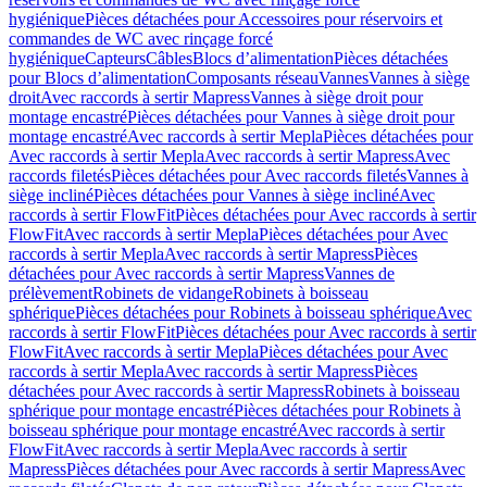
hygiénique
Pièces détachées pour Accessoires pour réservoirs et
commandes de WC avec rinçage forcé
hygiénique
Capteurs
Câbles
Blocs d’alimentation
Pièces détachées
pour Blocs d’alimentation
Composants réseau
Vannes
Vannes à siège
droit
Avec raccords à sertir Mapress
Vannes à siège droit pour
montage encastré
Pièces détachées pour Vannes à siège droit pour
montage encastré
Avec raccords à sertir Mepla
Pièces détachées pour
Avec raccords à sertir Mepla
Avec raccords à sertir Mapress
Avec
raccords filetés
Pièces détachées pour Avec raccords filetés
Vannes à
siège incliné
Pièces détachées pour Vannes à siège incliné
Avec
raccords à sertir FlowFit
Pièces détachées pour Avec raccords à sertir
FlowFit
Avec raccords à sertir Mepla
Pièces détachées pour Avec
raccords à sertir Mepla
Avec raccords à sertir Mapress
Pièces
détachées pour Avec raccords à sertir Mapress
Vannes de
prélèvement
Robinets de vidange
Robinets à boisseau
sphérique
Pièces détachées pour Robinets à boisseau sphérique
Avec
raccords à sertir FlowFit
Pièces détachées pour Avec raccords à sertir
FlowFit
Avec raccords à sertir Mepla
Pièces détachées pour Avec
raccords à sertir Mepla
Avec raccords à sertir Mapress
Pièces
détachées pour Avec raccords à sertir Mapress
Robinets à boisseau
sphérique pour montage encastré
Pièces détachées pour Robinets à
boisseau sphérique pour montage encastré
Avec raccords à sertir
FlowFit
Avec raccords à sertir Mepla
Avec raccords à sertir
Mapress
Pièces détachées pour Avec raccords à sertir Mapress
Avec