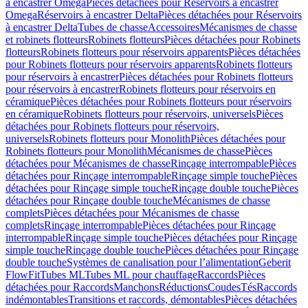
à encastrer Omega
Pièces détachées pour Réservoirs à encastrer
Omega
Réservoirs à encastrer Delta
Pièces détachées pour Réservoirs
à encastrer Delta
Tubes de chasse
Accessoires
Mécanismes de chasse
et robinets flotteurs
Robinets flotteurs
Pièces détachées pour Robinets
flotteurs
Robinets flotteurs pour réservoirs apparents
Pièces détachées
pour Robinets flotteurs pour réservoirs apparents
Robinets flotteurs
pour réservoirs à encastrer
Pièces détachées pour Robinets flotteurs
pour réservoirs à encastrer
Robinets flotteurs pour réservoirs en
céramique
Pièces détachées pour Robinets flotteurs pour réservoirs
en céramique
Robinets flotteurs pour réservoirs, universels
Pièces
détachées pour Robinets flotteurs pour réservoirs,
universels
Robinets flotteurs pour Monolith
Pièces détachées pour
Robinets flotteurs pour Monolith
Mécanismes de chasse
Pièces
détachées pour Mécanismes de chasse
Rinçage interrompable
Pièces
détachées pour Rinçage interrompable
Rinçage simple touche
Pièces
détachées pour Rinçage simple touche
Rinçage double touche
Pièces
détachées pour Rinçage double touche
Mécanismes de chasse
complets
Pièces détachées pour Mécanismes de chasse
complets
Rinçage interrompable
Pièces détachées pour Rinçage
interrompable
Rinçage simple touche
Pièces détachées pour Rinçage
simple touche
Rinçage double touche
Pièces détachées pour Rinçage
double touche
Systèmes de canalisation pour l’alimentation
Geberit
FlowFit
Tubes ML
Tubes ML pour chauffage
Raccords
Pièces
détachées pour Raccords
Manchons
Réductions
Coudes
Tés
Raccords
indémontables
Transitions et raccords, démontables
Pièces détachées