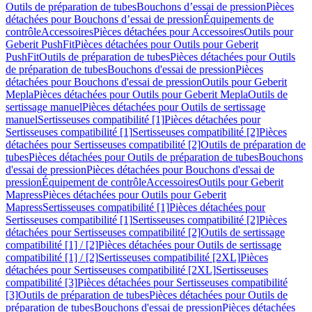
Outils de préparation de tubes
Bouchons d’essai de pression
Pièces
détachées pour Bouchons d’essai de pression
Équipements de
contrôle
Accessoires
Pièces détachées pour Accessoires
Outils pour
Geberit PushFit
Pièces détachées pour Outils pour Geberit
PushFit
Outils de préparation de tubes
Pièces détachées pour Outils
de préparation de tubes
Bouchons d'essai de pression
Pièces
détachées pour Bouchons d'essai de pression
Outils pour Geberit
Mepla
Pièces détachées pour Outils pour Geberit Mepla
Outils de
sertissage manuel
Pièces détachées pour Outils de sertissage
manuel
Sertisseuses compatibilité [1]
Pièces détachées pour
Sertisseuses compatibilité [1]
Sertisseuses compatibilité [2]
Pièces
détachées pour Sertisseuses compatibilité [2]
Outils de préparation de
tubes
Pièces détachées pour Outils de préparation de tubes
Bouchons
d'essai de pression
Pièces détachées pour Bouchons d'essai de
pression
Équipement de contrôle
Accessoires
Outils pour Geberit
Mapress
Pièces détachées pour Outils pour Geberit
Mapress
Sertisseuses compatibilité [1]
Pièces détachées pour
Sertisseuses compatibilité [1]
Sertisseuses compatibilité [2]
Pièces
détachées pour Sertisseuses compatibilité [2]
Outils de sertissage
compatibilité [1] / [2]
Pièces détachées pour Outils de sertissage
compatibilité [1] / [2]
Sertisseuses compatibilité [2XL]
Pièces
détachées pour Sertisseuses compatibilité [2XL]
Sertisseuses
compatibilité [3]
Pièces détachées pour Sertisseuses compatibilité
[3]
Outils de préparation de tubes
Pièces détachées pour Outils de
préparation de tubes
Bouchons d'essai de pression
Pièces détachées