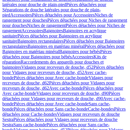
latérales pour douche de plain-pied
Pièces détachées pour
Séparations de douche latérales pour douche de plain-
pied
Accessoires
Pièces détachées pour Accessoires
Niches de
rangement pour douches
Pièces détachées pour Niches de rangement
pour douches
Niches de rangement
Pièces détachées pour Niches de
rangement
Accessoires
Baignoires
Baignoires en acrylique
sanitaire
Pièces détachées pour Baignoires en acrylique
sanitaire
Baignoires rectangulaires
Pièces détachées pour Baignoires
rectangulaires
Baignoires en matériau minéral
Pièces détachées pour
Baignoires en matériau minéral
Baignoires pour bébés
Pièces
détachées pour Baignoires pour bébés
Accessoires
Kits de
réparation
Raccordements des appareils pour douches et
baignoires
Vidages pour receveurs de douche, d52
Pièces détachées
pour Vidages pour receveurs de douche, d52
Avec cache-
bonde
Pièces détachées pour Avec cache-bonde
Vidages pour
receveurs de douche, d62
Pièces détachées pour Vidages pour
receveurs de douche, d62
Avec cache-bonde
Pièces détachées pour
Avec cache-bonde
Vidages pour receveurs de douche, d90
Pièces
détachées pour Vidages pour receveurs de douche, d90
Avec cache-
bonde
Pièces détachées pour Avec cache-bonde
Sans cache-
bonde
Pièces détachées pour Sans cache-bonde
Cache-bondes
Pièces
détachées pour Cache-bondes
Vidages pour receveurs de douche
Sestra
Pièces détachées pour Vidages pour receveurs de douche
Sestra
Sans cache-bonde
Pièces détachées pour Sans cache-
bonde
Vidages pour baignoires, d52
Pièces détachées pour Vidages