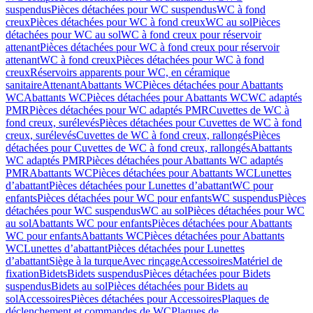
suspendus
Pièces détachées pour WC suspendus
WC à fond
creux
Pièces détachées pour WC à fond creux
WC au sol
Pièces
détachées pour WC au sol
WC à fond creux pour réservoir
attenant
Pièces détachées pour WC à fond creux pour réservoir
attenant
WC à fond creux
Pièces détachées pour WC à fond
creux
Réservoirs apparents pour WC, en céramique
sanitaire
Attenant
Abattants WC
Pièces détachées pour Abattants
WC
Abattants WC
Pièces détachées pour Abattants WC
WC adaptés
PMR
Pièces détachées pour WC adaptés PMR
Cuvettes de WC à
fond creux, surélevés
Pièces détachées pour Cuvettes de WC à fond
creux, surélevés
Cuvettes de WC à fond creux, rallongés
Pièces
détachées pour Cuvettes de WC à fond creux, rallongés
Abattants
WC adaptés PMR
Pièces détachées pour Abattants WC adaptés
PMR
Abattants WC
Pièces détachées pour Abattants WC
Lunettes
d’abattant
Pièces détachées pour Lunettes d’abattant
WC pour
enfants
Pièces détachées pour WC pour enfants
WC suspendus
Pièces
détachées pour WC suspendus
WC au sol
Pièces détachées pour WC
au sol
Abattants WC pour enfants
Pièces détachées pour Abattants
WC pour enfants
Abattants WC
Pièces détachées pour Abattants
WC
Lunettes d’abattant
Pièces détachées pour Lunettes
d’abattant
Siège à la turque
Avec rinçage
Accessoires
Matériel de
fixation
Bidets
Bidets suspendus
Pièces détachées pour Bidets
suspendus
Bidets au sol
Pièces détachées pour Bidets au
sol
Accessoires
Pièces détachées pour Accessoires
Plaques de
déclenchement et commandes de WC
Plaques de