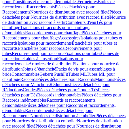
pour Transitions et raccords, démontables
Fermetures
Boîtes de
raccordement
Raccordements
Pièces détachées pour
Raccordements
Nourrices de distribution avec raccord fileté
Pièces
détachées pour Nourrices de distribution avec raccord fileté
Nourrice
de distribution avec raccord à sertir
Compteurs d'eau
Tés pour
chauffage
Transitions et raccords pour chauffage,
démontables
Raccordements pour chauffage
Pièces détachées pour
Raccordements pour chauffage
Accessoires
Isolations pour tubes et
raccords
Isolations pour raccordements
Étanchéités pour tubes et
raccords
Étanchéités pour raccords
Recouvrements pour
tubes
Recouvrement pour raccords
Fixations pour tubes
Gaines de
protection et aides à l'insertion
Fixations pour
raccordements
Armoires de distribution
Fixations pour nourrice de
distribution
Joints d’étanchéité
Packs de vis pour assemblages à
bride
Consommables
Geberit PushFit
Tubes ML
Tubes ML pour
chauffage
Raccords
Pièces détachées pour Raccords
Manchons
Pièces
détachées pour Manchons
Réductions
Pièces détachées pour
Réductions
Coudes
Pièces détachées pour Coudes
Tés
Pièces
détachées pour Tés
Raccords indémontables
Pièces détachées pour
Raccords indémontables
Raccords et raccordements,
démontables
Pièces détachées pour Raccords et raccordements,
démontables
Raccordements
Pièces détachées pour
Raccordements
Nourrices de distribution à emboîter
Pièces détachées
pour Nourrices de distribution à emboîter
Nourrices de distribution
avec raccord fileté
Pièces détachées pour Nourrices de distribution