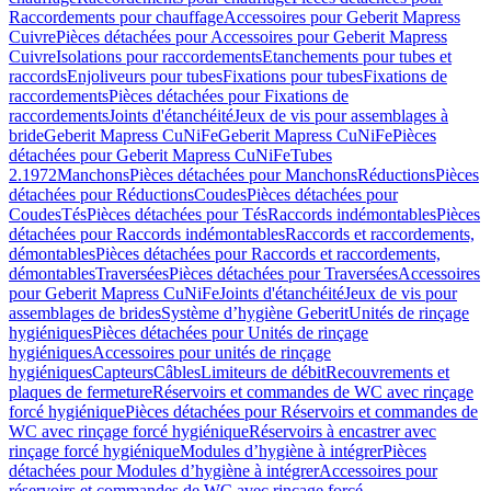
Raccordements pour chauffage
Accessoires pour Geberit Mapress
Cuivre
Pièces détachées pour Accessoires pour Geberit Mapress
Cuivre
Isolations pour raccordements
Etanchements pour tubes et
raccords
Enjoliveurs pour tubes
Fixations pour tubes
Fixations de
raccordements
Pièces détachées pour Fixations de
raccordements
Joints d'étanchéité
Jeux de vis pour assemblages à
bride
Geberit Mapress CuNiFe
Geberit Mapress CuNiFe
Pièces
détachées pour Geberit Mapress CuNiFe
Tubes
2.1972
Manchons
Pièces détachées pour Manchons
Réductions
Pièces
détachées pour Réductions
Coudes
Pièces détachées pour
Coudes
Tés
Pièces détachées pour Tés
Raccords indémontables
Pièces
détachées pour Raccords indémontables
Raccords et raccordements,
démontables
Pièces détachées pour Raccords et raccordements,
démontables
Traversées
Pièces détachées pour Traversées
Accessoires
pour Geberit Mapress CuNiFe
Joints d'étanchéité
Jeux de vis pour
assemblages de brides
Système d’hygiène Geberit
Unités de rinçage
hygiéniques
Pièces détachées pour Unités de rinçage
hygiéniques
Accessoires pour unités de rinçage
hygiéniques
Capteurs
Câbles
Limiteurs de débit
Recouvrements et
plaques de fermeture
Réservoirs et commandes de WC avec rinçage
forcé hygiénique
Pièces détachées pour Réservoirs et commandes de
WC avec rinçage forcé hygiénique
Réservoirs à encastrer avec
rinçage forcé hygiénique
Modules d’hygiène à intégrer
Pièces
détachées pour Modules d’hygiène à intégrer
Accessoires pour
réservoirs et commandes de WC avec rinçage forcé