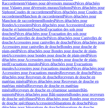
Raccordements
Vidages pour déversoirs muraux
Pièces détachées
pour Vidages pour déversoirs muraux
Siphons
Pièces détachées pour
Siphons
Coudes de raccordement
Pièces détachées pour Coudes de
raccordement
Manchon de raccordement
Pièces détachées pour
Manchon de raccordement
Bondes
Pièces détachées pour
Bondes
Accessoires
Pièces détachées pour Accessoires
Espace
douche et baignoire
Douches
Évacuation des sols pour
douches
Pièces détachées pour Évacuation des sols pour
douches
Canivelles de douche
Pièces détachées pour Canivelles de
douche
Accessoires pour canivelles de douche
Pièces détachées pour
Accessoires pour canivelles de douche
Bondes pour douche de
plain-pied
Pièces détachées pour Bondes pour douche de plain-
pied
Accessoires pour bondes pour douche de plain-pied
Pièces
détachées pour Accessoires pour bondes pour douche de plain-
pied
Evacuations murales
Pièces détachées pour Evacuations
murales
Accessoires pour évacuations murales
Pièces détachées pour
Accessoires pour évacuations murales
Receveurs de douche
Pièces
détachées pour Receveurs de douche
Receveurs de douche en
matériau minéral
Pièces détachées pour Receveurs de douche en
matériau minéral
Receveurs de douche en matériau
minéral
Receveurs de douche en céramique sanitaire
Bâti-
supports
Pièces détachées pour Bâti-supports
Bondes pour receveurs
de douche spécifiques
Pièces détachées pour Bondes pour receveurs
de douche spécifiques
Accessoires
Séparations de douche
Pièces
détachées pour Séparations de douche
Séparations de douche