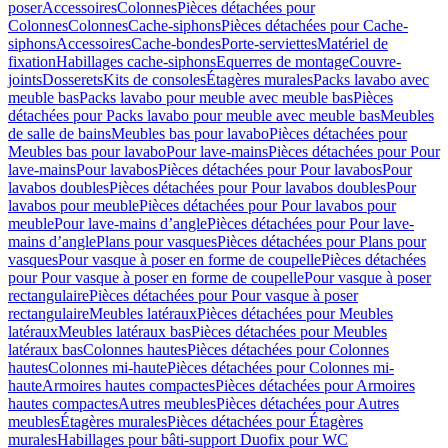
poser
Accessoires
Colonnes
Pièces détachées pour
Colonnes
Colonnes
Cache-siphons
Pièces détachées pour Cache-
siphons
Accessoires
Cache-bondes
Porte-serviettes
Matériel de
fixation
Habillages cache-siphons
Equerres de montage
Couvre-
joints
Dosserets
Kits de consoles
Étagères murales
Packs lavabo avec
meuble bas
Packs lavabo pour meuble avec meuble bas
Pièces
détachées pour Packs lavabo pour meuble avec meuble bas
Meubles
de salle de bains
Meubles bas pour lavabo
Pièces détachées pour
Meubles bas pour lavabo
Pour lave-mains
Pièces détachées pour Pour
lave-mains
Pour lavabos
Pièces détachées pour Pour lavabos
Pour
lavabos doubles
Pièces détachées pour Pour lavabos doubles
Pour
lavabos pour meuble
Pièces détachées pour Pour lavabos pour
meuble
Pour lave-mains d’angle
Pièces détachées pour Pour lave-
mains d’angle
Plans pour vasques
Pièces détachées pour Plans pour
vasques
Pour vasque à poser en forme de coupelle
Pièces détachées
pour Pour vasque à poser en forme de coupelle
Pour vasque à poser
rectangulaire
Pièces détachées pour Pour vasque à poser
rectangulaire
Meubles latéraux
Pièces détachées pour Meubles
latéraux
Meubles latéraux bas
Pièces détachées pour Meubles
latéraux bas
Colonnes hautes
Pièces détachées pour Colonnes
hautes
Colonnes mi-haute
Pièces détachées pour Colonnes mi-
haute
Armoires hautes compactes
Pièces détachées pour Armoires
hautes compactes
Autres meubles
Pièces détachées pour Autres
meubles
Étagères murales
Pièces détachées pour Étagères
murales
Habillages pour bâti-support Duofix pour WC