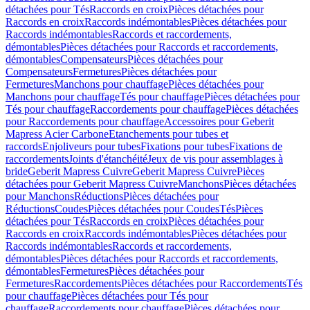
détachées pour Tés
Raccords en croix
Pièces détachées pour
Raccords en croix
Raccords indémontables
Pièces détachées pour
Raccords indémontables
Raccords et raccordements,
démontables
Pièces détachées pour Raccords et raccordements,
démontables
Compensateurs
Pièces détachées pour
Compensateurs
Fermetures
Pièces détachées pour
Fermetures
Manchons pour chauffage
Pièces détachées pour
Manchons pour chauffage
Tés pour chauffage
Pièces détachées pour
Tés pour chauffage
Raccordements pour chauffage
Pièces détachées
pour Raccordements pour chauffage
Accessoires pour Geberit
Mapress Acier Carbone
Etanchements pour tubes et
raccords
Enjoliveurs pour tubes
Fixations pour tubes
Fixations de
raccordements
Joints d'étanchéité
Jeux de vis pour assemblages à
bride
Geberit Mapress Cuivre
Geberit Mapress Cuivre
Pièces
détachées pour Geberit Mapress Cuivre
Manchons
Pièces détachées
pour Manchons
Réductions
Pièces détachées pour
Réductions
Coudes
Pièces détachées pour Coudes
Tés
Pièces
détachées pour Tés
Raccords en croix
Pièces détachées pour
Raccords en croix
Raccords indémontables
Pièces détachées pour
Raccords indémontables
Raccords et raccordements,
démontables
Pièces détachées pour Raccords et raccordements,
démontables
Fermetures
Pièces détachées pour
Fermetures
Raccordements
Pièces détachées pour Raccordements
Tés
pour chauffage
Pièces détachées pour Tés pour
chauffage
Raccordements pour chauffage
Pièces détachées pour