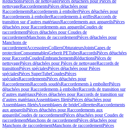
Réductions
Pièces de nettoyage
Pièces détachées pour Pièces de
nettoyage
Raccordements
Pièces détachées pour
Raccordements
Raccordements à emboîter
Pièces détachées pour
Raccordements à emboîter
Raccordements à griffes
Raccords de
transition sur d’autres matériaux
Raccordements aux appareils
Pièces
détachées pour Raccordements aux appareils
Coudes de
raccordement
Pièces détachées pour Coudes de
raccordement
Manchons de raccordement
Pièces détachées pour
Manchons de
raccordement
Accessoires
Colliers
Obturateurs
Joints
Capes de
protection
Consommables
Geberit PE
Tubes
Raccords
Pièces détachées
pour Raccords
Coudes
Embranchements
Réductions
Pièces de
nettoyage
Pièces détachées pour Pièces de nettoyage
Raccords de
transition
Pièces spéciales
Pièces détachées pour Pièces
spéciales
Pièces SuperTube
Coudes
Pièces
spéciales
Raccordements
Pièces détachées pour
Raccordements
Raccords soudés
Raccordements à emboîter
Pièces
détachées pour Raccordements à emboîter
Raccords de transition sur
d’autres matériaux
Pièces détachées pour Raccords de transition sur
d’autres matériaux
Assemblages filetés
Pièces détachées pour
Assemblages filetés
Assemblages de bride
Collerettes
Raccordements
aux appareils
Pièces détachées pour Raccordements aux
appareils
Coudes de raccordement
Pièces détachées pour Coudes de
raccordement
Manchons de raccordement
Pièces détachées pour
Manchons de raccordement
Manchons de raccordement
Pièces