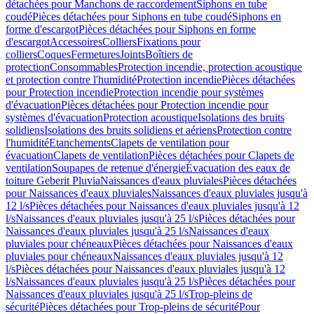
détachées pour Manchons de raccordement
Siphons en tube
coudé
Pièces détachées pour Siphons en tube coudé
Siphons en
forme d'escargot
Pièces détachées pour Siphons en forme
d'escargot
Accessoires
Colliers
Fixations pour
colliers
Coques
Fermetures
Joints
Boîtiers de
protection
Consommables
Protection incendie, protection acoustique
et protection contre l'humidité
Protection incendie
Pièces détachées
pour Protection incendie
Protection incendie pour systèmes
d'évacuation
Pièces détachées pour Protection incendie pour
systèmes d'évacuation
Protection acoustique
Isolations des bruits
solidiens
Isolations des bruits solidiens et aériens
Protection contre
l'humidité
Etanchements
Clapets de ventilation pour
évacuation
Clapets de ventilation
Pièces détachées pour Clapets de
ventilation
Soupapes de retenue d'énergie
Évacuation des eaux de
toiture Geberit Pluvia
Naissances d'eaux pluviales
Pièces détachées
pour Naissances d'eaux pluviales
Naissances d'eaux pluviales jusqu'à
12 l/s
Pièces détachées pour Naissances d'eaux pluviales jusqu'à 12
l/s
Naissances d'eaux pluviales jusqu'à 25 l/s
Pièces détachées pour
Naissances d'eaux pluviales jusqu'à 25 l/s
Naissances d'eaux
pluviales pour chéneaux
Pièces détachées pour Naissances d'eaux
pluviales pour chéneaux
Naissances d'eaux pluviales jusqu'à 12
l/s
Pièces détachées pour Naissances d'eaux pluviales jusqu'à 12
l/s
Naissances d'eaux pluviales jusqu'à 25 l/s
Pièces détachées pour
Naissances d'eaux pluviales jusqu'à 25 l/s
Trop-pleins de
sécurité
Pièces détachées pour Trop-pleins de sécurité
Pour