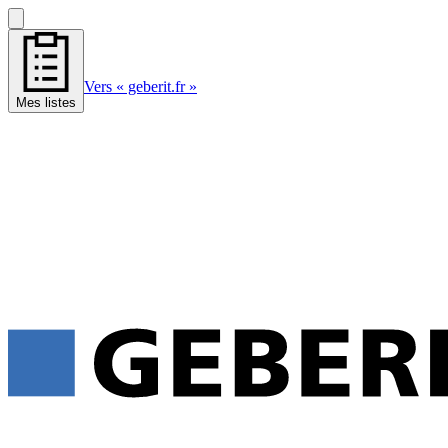
Vers « geberit.fr »
Mes listes