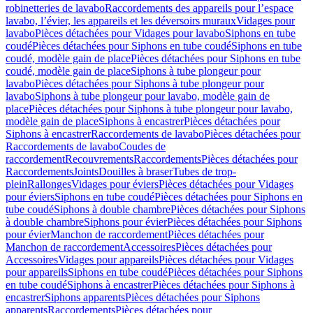
robinetteries de lavabo
Raccordements des appareils pour l’espace
lavabo, l’évier, les appareils et les déversoirs muraux
Vidages pour
lavabo
Pièces détachées pour Vidages pour lavabo
Siphons en tube
coudé
Pièces détachées pour Siphons en tube coudé
Siphons en tube
coudé, modèle gain de place
Pièces détachées pour Siphons en tube
coudé, modèle gain de place
Siphons à tube plongeur pour
lavabo
Pièces détachées pour Siphons à tube plongeur pour
lavabo
Siphons à tube plongeur pour lavabo, modèle gain de
place
Pièces détachées pour Siphons à tube plongeur pour lavabo,
modèle gain de place
Siphons à encastrer
Pièces détachées pour
Siphons à encastrer
Raccordements de lavabo
Pièces détachées pour
Raccordements de lavabo
Coudes de
raccordement
Recouvrements
Raccordements
Pièces détachées pour
Raccordements
Joints
Douilles à braser
Tubes de trop-
plein
Rallonges
Vidages pour éviers
Pièces détachées pour Vidages
pour éviers
Siphons en tube coudé
Pièces détachées pour Siphons en
tube coudé
Siphons à double chambre
Pièces détachées pour Siphons
à double chambre
Siphons pour évier
Pièces détachées pour Siphons
pour évier
Manchon de raccordement
Pièces détachées pour
Manchon de raccordement
Accessoires
Pièces détachées pour
Accessoires
Vidages pour appareils
Pièces détachées pour Vidages
pour appareils
Siphons en tube coudé
Pièces détachées pour Siphons
en tube coudé
Siphons à encastrer
Pièces détachées pour Siphons à
encastrer
Siphons apparents
Pièces détachées pour Siphons
apparents
Raccordements
Pièces détachées pour