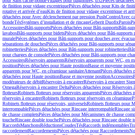
pour Sans cache-bonde
Vidages pour baignoires, d52
Pièces détachées
de finition pour vidage excentrique
Pièces détachées pour Kits de fini
rotative et arrivée d’eau
Kits de finition pour vidage excentrique et arr
détachées pour Avec déclenchement par pression PushControl
Avec c
bonde
Tés
Systèmes d’installation et de rinçage
Geberit Duofix
Parois
Pi
Accessoires
Bâti-supports
Pièces détachées pour Bâti-supports
Bâti-su
lavabos
Bâti-supports pour bidets
Pièces détachées pour Bâti-supports 
murale
Pièces détachées pour Bâti-supports pour douches avec évacua
séparations de douches
Pièces détachées pour Bâti-supports pour sépa
robinetteries
Pièces détachées pour Bâti-supports pour robinetteries
Bât
pour charges de console
Pièces détachées pour Bâti-supports pour cha
Accessoires
Réservoirs apparents
Réservoirs apparents pour WC, en ma
position
Pièces détachées pour Haute position
Basse et moyenne positi
apparents pour WC, en céramique sanitaire
Attenant
Pièces détachées 
détachées pour Haute position
Basse et moyenne position
Accessoires
P
modérateurs de débit
Réservoirs à encastrer
Réservoirs à encastrer Sig
Omega
Réservoirs à encastrer Delta
Pièces détachées pour Réservoirs à
flotteurs
Robinets flotteurs pour réservoirs apparents
Pièces détachées p
réservoirs à encastrer
Robinets flotteurs pour réservoirs en céramique
P
Robinets flotteurs pour réservoirs, universels
Robinets flotteurs pour 
interrompable
Pièces détachées pour Rinçage interrompable
Rinçage s
de chasse complets
Pièces détachées pour Mécanismes de chasse comp
touche
Rinçage double touche
Pièces détachées pour Rinçage double 
Raccords
Manchons
Réductions
Coudes
Tés
Raccords indémontables
Tra
raccordement
Raccordements
Pièces détachées pour Raccordements
Nou