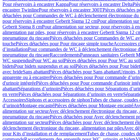
Pour réservoirs à encastrer Kappa
Pour réservoirs à encastrer Delta
Piè
encastrer Twinline
Pour réservoirs à encastrer 300T
Pièces détachées p
détachées pour Commandes de WC à déclenchement électronique du 
pour réservoirs à encastrer Geberit Sigma 12 cm
Pour alimentation sur
Geberit Sigma 8 cm
Pour alimentation sur secteur, pour réservoirs à 
alimentation par piles, pour réservoirs à encastrer Geberit Sigma 12 c
pneumatique du rinçage
Pièces détachées pour Commandes de WC ave
touche
Pièces détachées pour Pour rinçage simple touche
Accessoires
d’installation
Pour commandes de WC à déclenchement électronique d
pneumatique du rinçage
Raccordements
Panneaux sanitaires Geberit M
WC suspendus
Pour WC au sol
Pièces détachées pour Pour WC au sol
bidets
Pour bidets suspendus et au sol
Pièces détachées pour Pour bidet
avec bride
Sans abattant
Pièces détachées pour Sans abattant
Urinoirs, 
apparente ou à encastrer
Pièces détachées pour Pour commande d’urino
d'urinoir intégrée
Pièces détachées pour Pour commande d'urinoir inté
abattant
Séparations d’urinoirs
Pièces détachées pour Séparations d’uri
en verre
Pièces détachées pour Séparations d’urinoirs en verre
Séparati
Accessoires
Siphons et accessoires de siphon
Tubes de chasse, coudes 
dʼurinoir
Montage encastré
Pièces détachées pour Montage encastré
Ave
alimentation sur secteur
Avec déclenchement électronique du rinçage, a
pneumatique du rinçage
Pièces détachées pour Avec déclenchement p
alimentation sur secteur
Pièces détachées pour Avec déclenchement élec
déclenchement électronique du rinçage, alimentation par piles
Avec dé
pour Kits d’installation et de remplacement
Tubes de chasse, coudes de
commande
Raccordements des appareils pour WC, urinoirs et bidets
Vi