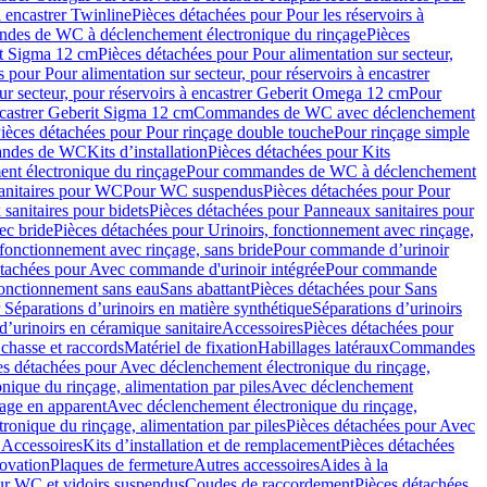
à encastrer Twinline
Pièces détachées pour Pour les réservoirs à
es de WC à déclenchement électronique du rinçage
Pièces
rit Sigma 12 cm
Pièces détachées pour Pour alimentation sur secteur,
 pour Pour alimentation sur secteur, pour réservoirs à encastrer
ur secteur, pour réservoirs à encastrer Geberit Omega 12 cm
Pour
encastrer Geberit Sigma 12 cm
Commandes de WC avec déclenchement
ièces détachées pour Pour rinçage double touche
Pour rinçage simple
mandes de WC
Kits d’installation
Pièces détachées pour Kits
nt électronique du rinçage
Pour commandes de WC à déclenchement
anitaires pour WC
Pour WC suspendus
Pièces détachées pour Pour
sanitaires pour bidets
Pièces détachées pour Panneaux sanitaires pour
ec bride
Pièces détachées pour Urinoirs, fonctionnement avec rinçage,
 fonctionnement avec rinçage, sans bride
Pour commande d’urinoir
étachées pour Avec commande d'urinoir intégrée
Pour commande
fonctionnement sans eau
Sans abattant
Pièces détachées pour Sans
 Séparations d’urinoirs en matière synthétique
Séparations d’urinoirs
d’urinoirs en céramique sanitaire
Accessoires
Pièces détachées pour
chasse et raccords
Matériel de fixation
Habillages latéraux
Commandes
es détachées pour Avec déclenchement électronique du rinçage,
ique du rinçage, alimentation par piles
Avec déclenchement
age en apparent
Avec déclenchement électronique du rinçage,
onique du rinçage, alimentation par piles
Pièces détachées pour Avec
 Accessoires
Kits d’installation et de remplacement
Pièces détachées
novation
Plaques de fermeture
Autres accessoires
Aides à la
ur WC et vidoirs suspendus
Coudes de raccordement
Pièces détachées