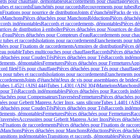
cords pour chauffage, démontables
Raccordements pour chauffage
Pièces
ubes et raccords
Étanchéités pour raccords
Recouvrements pour tubes
Re
on
Fixations pour nourrice de distribution
Joints d’étanchéité
Packs de vis
ds
Manchons
Pièces détachées pour Manchons
Réductions
Pièces détaché
ccords indémontables
Raccords et raccordements, démontables
Pièces dé
rrices de distribution à emboîter
Pièces détachées pour Nourrices de dis
 d'eau
Pièces détachées pour Compteurs d'eau
Raccordements pour chau
r tubes et raccords
Isolations pour raccordements
Etanchements pour tube
chées pour Fixations de raccordements
Armoires de distribution
Pièces dé
eau potable
Tubes multicouches pour chauffage
Raccords
Pièces détaché
 détachées pour Coudes
Tés
Pièces détachées pour Tés
Raccords indémon
rdements, démontables
Fermetures
Pièces détachées pour Fermetures
Appl
ord fileté
Tés pour chauffage
Pièces détachées pour Tés pour chauffage
ns pour tubes et raccords
Isolations pour raccordements
Etanchements pour
raccordements
Joints d'étanchéité
Jeux de vis pour assemblages de brides
G
ubes 1.4521 (AISI 444)
Tubes 1.4301 (AISI 304)
Mamelons
Manchons
 pour Tés
Raccords indémontables
Pièces détachées pour Raccords indé
détachées pour Compensateurs
Traversées
Fermetures
Pièces détachées po
hées pour Geberit Mapress Acier Inox, sans silicone
Tubes 1.4401 (AISI
 détachées pour Coudes
Tés
Pièces détachées pour Tés
Raccords indémon
rdements, démontables
Fermetures
Pièces détachées pour Fermetures
Racc
raversées
Accessoires pour Geberit Mapress Acier Inox
Pièces détachée
es
Fixations de raccordements
Pièces détachées pour Fixations de racco
s
Manchons
Pièces détachées pour Manchons
Réductions
Pièces détachée
ransitions indémontables
Transitions et raccords, démontables
Pièces dét