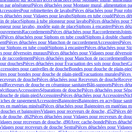
on par générateur
Pièces détachées pour Montage mural, alimentation pa
Accessoires
Pour robinetteries de lavabo
Pièces détachées pour Pour robi
es détachées pour Vidages pour lavabo
Siphons en tube coudé
Pièces dé
in de place
Siphons à tube plongeur pour lavabo
Pièces détachées pour 
ongeur pour lavabo, modèle gain de place
Siphons à encastrer
Pièces dét
ouvrements
Raccordements
Pièces détachées pour Raccordements
Joints
dé
Pièces détachées pour Siphons en tube coudé
Siphons à double chamb
ent
Pièces détachées pour Manchon de raccordement
Accessoires
Pièces
our Siphons en tube coudé
Siphons à encastrer
Pièces détachées pour Sip
s pour déversoirs muraux
Pièces détachées pour Vidages pour déversoi
 de raccordement
Pièces détachées pour Manchon de raccordement
Bon
pour douches
Pièces détachées pour Évacuation des sols pour douches
Ca
ccessoires pour canivelles de douche
Bondes pour douche de plain-pie
ires pour bondes pour douche de plain-pied
Evacuations murales
Pièces
eceveurs de douche
Pièces détachées pour Receveurs de douche
Receve
ral
Receveurs de douche en céramique sanitaire
Bâti-supports
Pièces dét
pécifiques
Accessoires
Séparations de douche
Pièces détachées pour Sép
 douche de plain-pied
Accessoires
Pièces détachées pour Accessoires
Nic
Niches de rangement
Accessoires
Baignoires
Baignoires en acrylique sanit
res en matériau minéral
Pièces détachées pour Baignoires en matériau m
douches et baignoires
Vidages pour receveurs de douche, d52
Pièces dé
s de douche, d62
Pièces détachées pour Vidages pour receveurs de dou
Vidages pour receveurs de douche, d90
Avec cache-bonde
Pièces détach
Vidages pour receveurs de douche Sestra
Pièces détachées pour Vidages