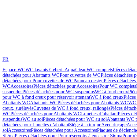
FR
Espace WC
WC lavants Geberit AquaClean
WC complets
Pièces déta
détachées pour Abattants WC
Pour cuvettes de WC
Pièces détachées 
détachées pour Pour cuvettes de WC
Panneau design
Pièces détachées
WC
Accessoires
Pièces détachées pour Accessoires
Pour WC complets
suspendus
Pièces détachées pour WC suspendus
WC à fond creux
Pièc
pour WC à fond creux pour réservoir attenant
WC à fond creux
Pièces
Abattants WC
Abattants WC
Pièces détachées pour Abattants WC
WC 
creux, surélevés
Cuvettes de WC à fond creux, rallongés
Pièces détach
WC
Pièces détachées pour Abattants WC
Lunettes d’abattant
Pièces dé
suspendus
WC au sol
Pièces détachées pour WC au sol
Abattants WC p
détachées pour Lunettes d’abattant
Siège à la turque
Avec rinçage
Acce
sol
Accessoires
Pièces détachées pour Accessoires
Plaques de déclenc
Sigma
Pièces détachées pour Pour réservoirs à encastrer Sigma
Pour ré