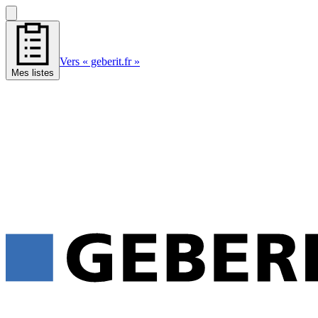
Vers « geberit.fr »
Mes listes