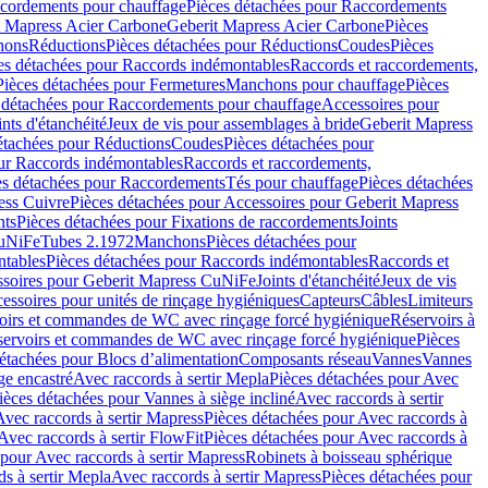
cordements pour chauffage
Pièces détachées pour Raccordements
t Mapress Acier Carbone
Geberit Mapress Acier Carbone
Pièces
hons
Réductions
Pièces détachées pour Réductions
Coudes
Pièces
es détachées pour Raccords indémontables
Raccords et raccordements,
Pièces détachées pour Fermetures
Manchons pour chauffage
Pièces
 détachées pour Raccordements pour chauffage
Accessoires pour
ints d'étanchéité
Jeux de vis pour assemblages à bride
Geberit Mapress
étachées pour Réductions
Coudes
Pièces détachées pour
ur Raccords indémontables
Raccords et raccordements,
es détachées pour Raccordements
Tés pour chauffage
Pièces détachées
ess Cuivre
Pièces détachées pour Accessoires pour Geberit Mapress
nts
Pièces détachées pour Fixations de raccordements
Joints
CuNiFe
Tubes 2.1972
Manchons
Pièces détachées pour
tables
Pièces détachées pour Raccords indémontables
Raccords et
soires pour Geberit Mapress CuNiFe
Joints d'étanchéité
Jeux de vis
essoires pour unités de rinçage hygiéniques
Capteurs
Câbles
Limiteurs
voirs et commandes de WC avec rinçage forcé hygiénique
Réservoirs à
éservoirs et commandes de WC avec rinçage forcé hygiénique
Pièces
étachées pour Blocs d’alimentation
Composants réseau
Vannes
Vannes
ge encastré
Avec raccords à sertir Mepla
Pièces détachées pour Avec
ièces détachées pour Vannes à siège incliné
Avec raccords à sertir
Avec raccords à sertir Mapress
Pièces détachées pour Avec raccords à
Avec raccords à sertir FlowFit
Pièces détachées pour Avec raccords à
 pour Avec raccords à sertir Mapress
Robinets à boisseau sphérique
s à sertir Mepla
Avec raccords à sertir Mapress
Pièces détachées pour