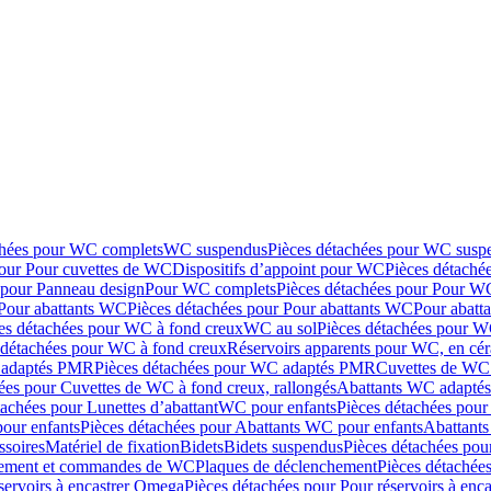
chées pour WC complets
WC suspendus
Pièces détachées pour WC susp
pour Pour cuvettes de WC
Dispositifs d’appoint pour WC
Pièces détaché
 pour Panneau design
Pour WC complets
Pièces détachées pour Pour W
Pour abattants WC
Pièces détachées pour Pour abattants WC
Pour abatt
es détachées pour WC à fond creux
WC au sol
Pièces détachées pour W
 détachées pour WC à fond creux
Réservoirs apparents pour WC, en cér
adaptés PMR
Pièces détachées pour WC adaptés PMR
Cuvettes de WC 
ées pour Cuvettes de WC à fond creux, rallongés
Abattants WC adapt
tachées pour Lunettes d’abattant
WC pour enfants
Pièces détachées pou
our enfants
Pièces détachées pour Abattants WC pour enfants
Abattant
ssoires
Matériel de fixation
Bidets
Bidets suspendus
Pièces détachées pou
hement et commandes de WC
Plaques de déclenchement
Pièces détachée
servoirs à encastrer Omega
Pièces détachées pour Pour réservoirs à enc