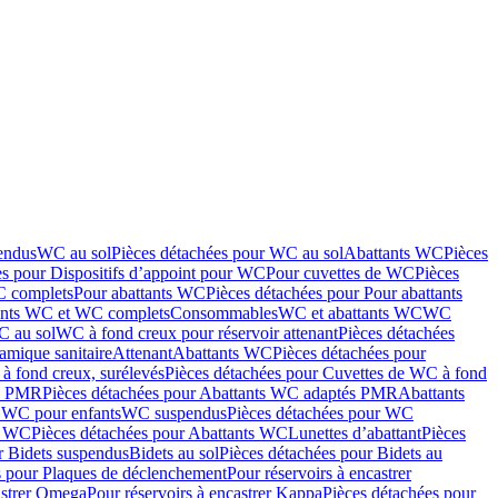
endus
WC au sol
Pièces détachées pour WC au sol
Abattants WC
Pièces
es pour Dispositifs d’appoint pour WC
Pour cuvettes de WC
Pièces
C complets
Pour abattants WC
Pièces détachées pour Pour abattants
ants WC et WC complets
Consommables
WC et abattants WC
WC
C au sol
WC à fond creux pour réservoir attenant
Pièces détachées
amique sanitaire
Attenant
Abattants WC
Pièces détachées pour
à fond creux, surélevés
Pièces détachées pour Cuvettes de WC à fond
és PMR
Pièces détachées pour Abattants WC adaptés PMR
Abattants
r WC pour enfants
WC suspendus
Pièces détachées pour WC
s WC
Pièces détachées pour Abattants WC
Lunettes d’abattant
Pièces
r Bidets suspendus
Bidets au sol
Pièces détachées pour Bidets au
s pour Plaques de déclenchement
Pour réservoirs à encastrer
astrer Omega
Pour réservoirs à encastrer Kappa
Pièces détachées pour