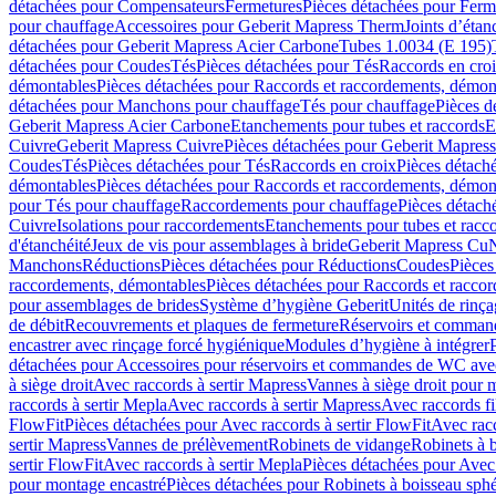
détachées pour Compensateurs
Fermetures
Pièces détachées pour Ferm
pour chauffage
Accessoires pour Geberit Mapress Therm
Joints d’étan
détachées pour Geberit Mapress Acier Carbone
Tubes 1.0034 (E 195)
détachées pour Coudes
Tés
Pièces détachées pour Tés
Raccords en cro
démontables
Pièces détachées pour Raccords et raccordements, démon
détachées pour Manchons pour chauffage
Tés pour chauffage
Pièces d
Geberit Mapress Acier Carbone
Etanchements pour tubes et raccords
E
Cuivre
Geberit Mapress Cuivre
Pièces détachées pour Geberit Mapres
Coudes
Tés
Pièces détachées pour Tés
Raccords en croix
Pièces détach
démontables
Pièces détachées pour Raccords et raccordements, démon
pour Tés pour chauffage
Raccordements pour chauffage
Pièces détach
Cuivre
Isolations pour raccordements
Etanchements pour tubes et racc
d'étanchéité
Jeux de vis pour assemblages à bride
Geberit Mapress Cu
Manchons
Réductions
Pièces détachées pour Réductions
Coudes
Pièces
raccordements, démontables
Pièces détachées pour Raccords et racco
pour assemblages de brides
Système d’hygiène Geberit
Unités de rinç
de débit
Recouvrements et plaques de fermeture
Réservoirs et comman
encastrer avec rinçage forcé hygiénique
Modules d’hygiène à intégrer
détachées pour Accessoires pour réservoirs et commandes de WC avec
à siège droit
Avec raccords à sertir Mapress
Vannes à siège droit pour 
raccords à sertir Mepla
Avec raccords à sertir Mapress
Avec raccords fi
FlowFit
Pièces détachées pour Avec raccords à sertir FlowFit
Avec racc
sertir Mapress
Vannes de prélèvement
Robinets de vidange
Robinets à 
sertir FlowFit
Avec raccords à sertir Mepla
Pièces détachées pour Avec 
pour montage encastré
Pièces détachées pour Robinets à boisseau sph