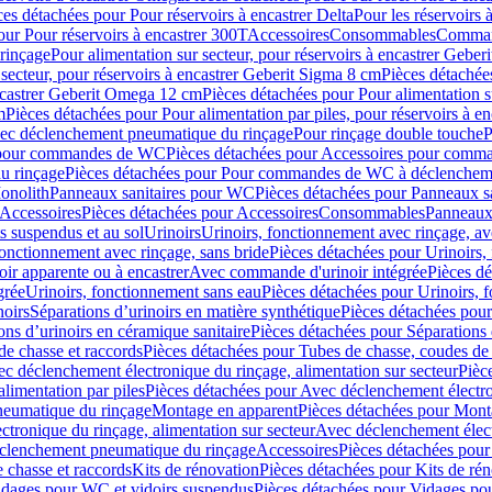
ces détachées pour Pour réservoirs à encastrer Delta
Pour les réservoirs 
our Pour réservoirs à encastrer 300T
Accessoires
Consommables
Command
rinçage
Pour alimentation sur secteur, pour réservoirs à encastrer Gebe
 secteur, pour réservoirs à encastrer Geberit Sigma 8 cm
Pièces détachées
encastrer Geberit Omega 12 cm
Pièces détachées pour Pour alimentation s
m
Pièces détachées pour Pour alimentation par piles, pour réservoirs à 
c déclenchement pneumatique du rinçage
Pour rinçage double touche
P
 pour commandes de WC
Pièces détachées pour Accessoires pour com
u rinçage
Pièces détachées pour Pour commandes de WC à déclencheme
onolith
Panneaux sanitaires pour WC
Pièces détachées pour Panneaux s
Accessoires
Pièces détachées pour Accessoires
Consommables
Panneaux 
s suspendus et au sol
Urinoirs
Urinoirs, fonctionnement avec rinçage, av
fonctionnement avec rinçage, sans bride
Pièces détachées pour Urinoirs,
ir apparente ou à encastrer
Avec commande d'urinoir intégrée
Pièces d
grée
Urinoirs, fonctionnement sans eau
Pièces détachées pour Urinoirs, 
noirs
Séparations d’urinoirs en matière synthétique
Pièces détachées pour
ons d’urinoirs en céramique sanitaire
Pièces détachées pour Séparations 
de chasse et raccords
Pièces détachées pour Tubes de chasse, coudes de 
c déclenchement électronique du rinçage, alimentation sur secteur
Pièc
limentation par piles
Pièces détachées pour Avec déclenchement électron
neumatique du rinçage
Montage en apparent
Pièces détachées pour Mont
tronique du rinçage, alimentation sur secteur
Avec déclenchement électr
clenchement pneumatique du rinçage
Accessoires
Pièces détachées pour
 chasse et raccords
Kits de rénovation
Pièces détachées pour Kits de ré
dages pour WC et vidoirs suspendus
Pièces détachées pour Vidages po