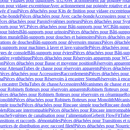
 pour Vidages pour baignoires, d52
Avec actionnement par poignée rota
tion pour vidage excentrique
Avec actionnement par poignée rotative et a
ivée d’eau
Pièces détachées pour Kits de finition pour vidage excentrique
ache-bonde
Pièces détachées pour Avec cache-bonde
Accessoires pour v
èces détachées pour Parois
Systèmes porteurs
Pièces détachées pour Sys
pports pour WC
Pièces détachées pour Bâti-supports pour WC
Bâti-suppo
pour bidets
Bâti-supports pour urinoirs
Pièces détachées pour Bâti-suppor
tion murale
Bâti-supports pour douches et baignoires
Pièces détachées p
rations de douches
Bâti-supports pour déversoirs muraux
Pièces détaché
i-supports pour machines à laver et lave-vaisselle
Pièces détachées pour 
rges de console
Bâti-supports pour éviers
Pièces détachées pour Bâti-sup
tière synthétique
Pièces détachées pour Réservoirs apparents pour WC,
on
Pièces détachées pour Basse et moyenne position
Réservoirs apparent
pour Attenant
Tubes de chasse pour réservoirs apparents
Pièces détachées
ièces détachées pour Accessoires
Raccordements
Pièces détachées pou
ma
Pièces détachées pour Réservoirs à encastrer Sigma
Réservoirs à enc
 encastrer Delta
Tubes de chasse
Accessoires
Mécanismes de chasse et rob
our Robinets flotteurs pour réservoirs apparents
Robinets flotteurs pour 
ièces détachées pour Robinets flotteurs pour réservoirs en céramique
Rob
Monolith
Pièces détachées pour Robinets flotteurs pour Monolith
Mécanis
imple touche
Pièces détachées pour Rinçage simple touche
Rinçage doub
lets
Rinçage interrompable
Pièces détachées pour Rinçage interrompabl
touche
Systèmes de canalisation pour l’alimentation
Geberit FlowFit
Tube
nsitions et raccords, démontables
Pièces détachées pour Transitions et 
rrices de distribution avec raccord fileté
Pièces détachées pour Nourrice