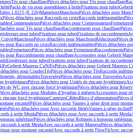
etures
Tés pour chauffage
Pièces détachées pour Tés pour chauffage
Rac
chéité
Packs de vis pour assemblages à bride
Fixations pour tubes
Geberi
Tubes 1.0215 (E 220)
Mamelons
Manchons
Pièces détachées pour Manc
ix
Pièces détachées pour Raccords en croix
Raccords indémontables
Pièc
tables
Compensateurs
Pièces détachées pour Compensateurs
Fermetures
étachées pour Tés pour chauffage
Raccordements pour chauffage
Pièces
njoliveurs pour tubes
Fixations pour tubes
Fixations de raccordements
Jo
s Cuivre
Manchons
Pièces détachées pour Manchons
Réductions
Pièces d
ées pour Raccords en croix
Raccords indémontables
Pièces détachées po
tables
Fermetures
Pièces détachées pour Fermetures
Raccordements
Pièc
ées pour Raccordements pour chauffage
Accessoires pour Geberit Mapr
ords
Enjoliveurs pour tubes
Fixations pour tubes
Fixations de raccordeme
NiFe
Geberit Mapress CuNiFe
Pièces détachées pour Geberit Mapress 
 détachées pour Coudes
Tés
Pièces détachées pour Tés
Raccords indémon
rdements, démontables
Traversées
Pièces détachées pour Traversées
Acces
age hygiéniques
Pièces détachées pour Unités de rinçage hygiéniques
Acc
des de WC avec rinçage forcé hygiénique
Pièces détachées pour Réser
Pièces détachées pour Modules d’hygiène à intégrer
Accessoires pour r
 rinçage forcé hygiénique
Capteurs
Câbles
Blocs d’alimentation
Pièces d
montage encastré
Pièces détachées pour Vannes à siège droit pour monta
letés
Pièces détachées pour Avec raccords filetés
Vannes à siège incliné
P
ords à sertir Mepla
Pièces détachées pour Avec raccords à sertir Mepla
boisseau sphérique
Pièces détachées pour Robinets à boisseau sphérique
raccords à sertir Mepla
Avec raccords à sertir Mapress
Pièces détachées
érique pour montage encastré
Avec raccords à sertir FlowFit
Avec raccord