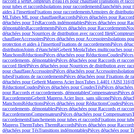
raccord à sertir
Compteurs d'eau
Tés pour chauffage
Transitions et rac
pour tubes et raccords
Isolations pour raccordements
Étanchéités pour t
aides à l'insertion
Fixations pour raccordements
Armoires de distributi
ML
Tubes ML pour chauffage
Raccords
Pièces détachées pour Raccor
détachées pour Tés
Raccords indémontables
Pièces détachées pour Ra
démontables
Raccordements
Pièces détachées pour Raccordements
Nou
détachées pour Nourrices de distribution avec raccord fileté
Compteurs
chauffage
Accessoires
Pièces détachées pour Accessoires
Isolations pou
protection et aides à l'insertion
Fixations de raccordements
Pièces déta
distribution
Joints d'étanchéité
Geberit Mepla
Tubes multicouches pour 
Manchons
Réductions
Pièces détachées pour Réductions
Coudes
Pièces
raccordements, démontables
Pièces détachées pour Raccords et racco
raccord fileté
Pièces détachées pour Nourrices de distribution avec racc
pour chauffage
Accessoires
Pièces détachées pour Accessoires
Isolatio
tubes
Fixations de raccordements
Pièces détachées pour Fixations de 
détachées pour Geberit Mapress Acier Inox
Tubes 1.4401 (AISI 316)
T
Réductions
Coudes
Pièces détachées pour Coudes
Tés
Pièces détachées
pour Raccords et raccordements, démontables
Compensateurs
Pièces 
Raccordements
Geberit Mapress Acier Inox, sans silicone
Pièces détac
Manchons
Réductions
Pièces détachées pour Réductions
Coudes
Pièces
raccordements, démontables
Pièces détachées pour Raccords et racco
Raccordements
Compensateurs
Pièces détachées pour Compensateurs
T
raccordements
Etanchements pour tubes et raccords
Fixations pour tub
Mapress Therm
Tubes Therm
Raccords
Pièces détachées pour Raccord
détachées pour Tés
Transitions indémontables
Pièces détachées pour T