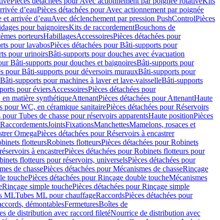
tive
Pièces détachées pour Avec actionnement par poignée rotative
Kits
rrivée d’eau
Pièces détachées pour Avec actionnement par poignée
 et arrivée d’eau
Avec déclenchement par pression PushControl
Pièces
idages pour baignoires
Kits de raccordement
Bouchons de
tèmes porteurs
Habillages
Accessoires
Pièces détachées pour
rts pour lavabos
Pièces détachées pour Bâti-supports pour
ts pour urinoirs
Bâti-supports pour douches avec évacuation
our Bâti-supports pour douches et baignoires
Bâti-supports pour
es pour Bâti-supports pour déversoirs muraux
Bâti-supports pour
Bâti-supports pour machines à laver et lave-vaisselle
Bâti-supports
ports pour éviers
Accessoires
Pièces détachées pour
 en matière synthétique
Attenant
Pièces détachées pour Attenant
Haute
s pour WC, en céramique sanitaire
Pièces détachées pour Réservoirs
 pour Tubes de chasse pour réservoirs apparents
Haute position
Pièces
r Raccordements
Joints
Fixations
Manchettes
Mamelons, rosaces et
astrer Omega
Pièces détachées pour Réservoirs à encastrer
inets flotteurs
Robinets flotteurs
Pièces détachées pour Robinets
réservoirs à encastrer
Pièces détachées pour Robinets flotteurs pour
inets flotteurs pour réservoirs, universels
Pièces détachées pour
mes de chasse
Pièces détachées pour Mécanismes de chasse
Rinçage
le touche
Pièces détachées pour Rinçage double touche
Mécanismes
e
Rinçage simple touche
Pièces détachées pour Rinçage simple
s ML
Tubes ML pour chauffage
Raccords
Pièces détachées pour
raccords, démontables
Fermetures
Boîtes de
s de distribution avec raccord fileté
Nourrice de distribution avec