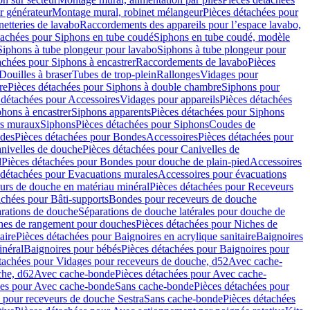
r générateur
Montage mural, robinet mélangeur
Pièces détachées pour
netteries de lavabo
Raccordements des appareils pour l’espace lavabo,
tachées pour Siphons en tube coudé
Siphons en tube coudé, modèle
Siphons à tube plongeur pour lavabo
Siphons à tube plongeur pour
achées pour Siphons à encastrer
Raccordements de lavabo
Pièces
Douilles à braser
Tubes de trop-plein
Rallonges
Vidages pour
re
Pièces détachées pour Siphons à double chambre
Siphons pour
 détachées pour Accessoires
Vidages pour appareils
Pièces détachées
hons à encastrer
Siphons apparents
Pièces détachées pour Siphons
rs muraux
Siphons
Pièces détachées pour Siphons
Coudes de
des
Pièces détachées pour Bondes
Accessoires
Pièces détachées pour
nivelles de douche
Pièces détachées pour Canivelles de
d
Pièces détachées pour Bondes pour douche de plain-pied
Accessoires
 détachées pour Evacuations murales
Accessoires pour évacuations
urs de douche en matériau minéral
Pièces détachées pour Receveurs
achées pour Bâti-supports
Bondes pour receveurs de douche
arations de douche
Séparations de douche latérales pour douche de
hes de rangement pour douches
Pièces détachées pour Niches de
aire
Pièces détachées pour Baignoires en acrylique sanitaire
Baignoires
inéral
Baignoires pour bébés
Pièces détachées pour Baignoires pour
tachées pour Vidages pour receveurs de douche, d52
Avec cache-
che, d62
Avec cache-bonde
Pièces détachées pour Avec cache-
ées pour Avec cache-bonde
Sans cache-bonde
Pièces détachées pour
 pour receveurs de douche Sestra
Sans cache-bonde
Pièces détachées