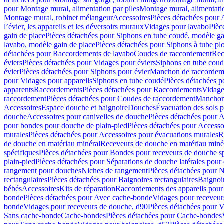
pour Montage mural, alimentation par piles
Montage mural, alimentati
Montage mural, robinet mélangeur
Accessoires
Pièces détachées pour 
l’évier, les appareils et les déversoirs muraux
Vidages pour lavabo
Pièc
gain de place
Pièces détachées pour Siphons en tube coudé, modèle ga
lavabo, modèle gain de place
Pièces détachées pour Siphons à tube pl
détachées pour Raccordements de lavabo
Coudes de raccordement
Rec
éviers
Pièces détachées pour Vidages pour éviers
Siphons en tube cou
évier
Pièces détachées pour Siphons pour évier
Manchon de raccordem
pour Vidages pour appareils
Siphons en tube coudé
Pièces détachées p
apparents
Raccordements
Pièces détachées pour Raccordements
Vidage
raccordement
Pièces détachées pour Coudes de raccordement
Manchon
Accessoires
Espace douche et baignoire
Douches
Évacuation des sols 
douche
Accessoires pour canivelles de douche
Pièces détachées pour A
pour bondes pour douche de plain-pied
Pièces détachées pour Accesso
murales
Pièces détachées pour Accessoires pour évacuations murales
R
de douche en matériau minéral
Receveurs de douche en matériau miné
spécifiques
Pièces détachées pour Bondes pour receveurs de douche s
plain-pied
Pièces détachées pour Séparations de douche latérales pour
rangement pour douches
Niches de rangement
Pièces détachées pour 
rectangulaires
Pièces détachées pour Baignoires rectangulaires
Baignoi
bébés
Accessoires
Kits de réparation
Raccordements des appareils pour 
bonde
Pièces détachées pour Avec cache-bonde
Vidages pour receveur
bonde
Vidages pour receveurs de douche, d90
Pièces détachées pour 
Sans cache-bonde
Cache-bondes
Pièces détachées pour Cache-bondes