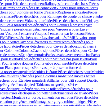
ées pour Kits de raccordement
Rallonges de coude de chasse
Pièces
s de transition et pièces de connexion
Vidages pour urinoirs
Pièces
achées pour Siphons en forme d’escargot
Siphons à encastrer
Pièces
de chasse
Pièces détachées pour Rallonges de coude de chasse et tube
 de raccordement
Vidages pour bidet
Pièces détachées pour Vidages
ouilles à braser
Pièces détachées pour Douilles à braser
Espace
asques à poser
Pièces détachées pour Vasques à poser
Lave-
our Vasques à encastrer
Vasques à encastrer par le dessous
Pièces
s PMR
Pièces détachées pour Lavabos adaptés PMR
Lavabos pour
s pour Autres lavabos
Déversoirs muraux
Pièces détachées pour
e laboratoire
Pièces détachées pour Cuves de laboratoire
Éviers à
our Colonnes
Colonnes
Cache-siphons
Pièces détachées pour Cache-
ts de consoles
Étagères murales
Packs lavabo avec meuble bas
Packs
 pour lavabo
Pièces détachées pour Meubles bas pour lavabo
Pour
r Pour lavabos doubles
Pour lavabos pour meuble
Pièces détachées
our Plans pour vasques
Pour vasque à poser en forme de
 à poser rectangulaire
Meubles latéraux
Pièces détachées pour Meubles
-haute
Pièces détachées pour Colonnes mi-haute
Armoires hautes
tachées pour Étagères murales
Habillages pour bâti-support Duofix
ge
Poignées
Jeux de pieds
Tableaux magnétiques
Prises
vec éclairage intégré
Armoires de toilette
Pièces détachées pour
soires
Prises électriques
Robinetteries
Robinetteries de lavabo
Pièces
 secteur
Montage sur gorge, alimentation par piles
Pièces détachées
entation par générateur
Montage sur gorge, robinet mitigeur
Pièces
n sur secteur
Montage mural, alimentation par piles
Pièces détachées