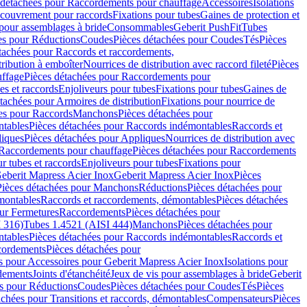
 détachées pour Raccordements pour chauffage
Accessoires
Isolations
couvrement pour raccords
Fixations pour tubes
Gaines de protection et
 pour assemblages à bride
Consommables
Geberit PushFit
Tubes
es pour Réductions
Coudes
Pièces détachées pour Coudes
Tés
Pièces
tachées pour Raccords et raccordements,
tribution à emboîter
Nourrices de distribution avec raccord fileté
Pièces
ffage
Pièces détachées pour Raccordements pour
s et raccords
Enjoliveurs pour tubes
Fixations pour tubes
Gaines de
tachées pour Armoires de distribution
Fixations pour nourrice de
es pour Raccords
Manchons
Pièces détachées pour
tables
Pièces détachées pour Raccords indémontables
Raccords et
iques
Pièces détachées pour Appliques
Nourrices de distribution avec
Raccordements pour chauffage
Pièces détachées pour Raccordements
 tubes et raccords
Enjoliveurs pour tubes
Fixations pour
eberit Mapress Acier Inox
Geberit Mapress Acier Inox
Pièces
Pièces détachées pour Manchons
Réductions
Pièces détachées pour
montables
Raccords et raccordements, démontables
Pièces détachées
ur Fermetures
Raccordements
Pièces détachées pour
 316)
Tubes 1.4521 (AISI 444)
Manchons
Pièces détachées pour
tables
Pièces détachées pour Raccords indémontables
Raccords et
ordements
Pièces détachées pour
s pour Accessoires pour Geberit Mapress Acier Inox
Isolations pour
rdements
Joints d'étanchéité
Jeux de vis pour assemblages à bride
Geberit
s pour Réductions
Coudes
Pièces détachées pour Coudes
Tés
Pièces
achées pour Transitions et raccords, démontables
Compensateurs
Pièces