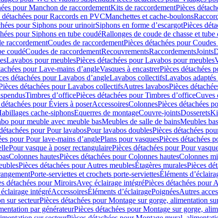
hées pour Manchon de raccordement
Kits de raccordement
Pièces détach
s détachées pour Raccords en PVC
Manchettes et cache-boulons
Raccord
chées pour Siphons pour urinoir
Siphons en forme d’escargot
Pièces dét
chées pour Siphons en tube coudé
Rallonges de coude de chasse et tube 
de raccordement
Coudes de raccordement
Pièces détachées pour Coudes
be coudé
Coudes de raccordement
Recouvrements
Raccordements
Joints
D
es
Lavabos pour meubles
Pièces détachées pour Lavabos pour meubles
V
tachées pour Lave-mains d’angle
Vasques à encastrer
Pièces détachées p
ces détachées pour Lavabos d’angle
Lavabos collectifs
Lavabos adapté
Pièces détachées pour Lavabos collectifs
Autres lavabos
Pièces détachée
uspendus
Timbres dʼoffice
Pièces détachées pour Timbres dʼoffice
Cuves d
 détachées pour Éviers à poser
Accessoires
Colonnes
Pièces détachées p
abillages cache-siphons
Equerres de montage
Couvre-joints
Dosserets
Ki
vabo pour meuble avec meuble bas
Meubles de salle de bains
Meubles bas
 détachées pour Pour lavabos
Pour lavabos doubles
Pièces détachées pou
ées pour Pour lave-mains d’angle
Plans pour vasques
Pièces détachées p
lle
Pour vasque à poser rectangulaire
Pièces détachées pour Pour vasque
bas
Colonnes hautes
Pièces détachées pour Colonnes hautes
Colonnes mi
eubles
Pièces détachées pour Autres meubles
Étagères murales
Pièces dé
 rangement
Porte-serviettes et crochets porte-serviettes
Éléments d’éclaira
es détachées pour Miroirs
Avec éclairage intégré
Pièces détachées pour A
éclairage intégré
Accessoires
Éléments d’éclairage
Poignées
Autres acces
n sur secteur
Pièces détachées pour Montage sur gorge, alimentation sur
mentation par générateur
Pièces détachées pour Montage sur gorge, alim
imentation sur secteur
Pièces détachées pour Montage mural, alimentatio