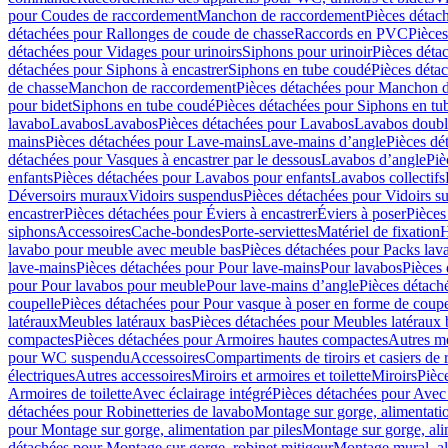
pour Coudes de raccordement
Manchon de raccordement
Pièces détac
détachées pour Rallonges de coude de chasse
Raccords en PVC
Pièce
détachées pour Vidages pour urinoirs
Siphons pour urinoir
Pièces déta
détachées pour Siphons à encastrer
Siphons en tube coudé
Pièces déta
de chasse
Manchon de raccordement
Pièces détachées pour Manchon 
pour bidet
Siphons en tube coudé
Pièces détachées pour Siphons en tu
lavabo
Lavabos
Lavabos
Pièces détachées pour Lavabos
Lavabos doubl
mains
Pièces détachées pour Lave-mains
Lave-mains d’angle
Pièces dé
détachées pour Vasques à encastrer par le dessous
Lavabos d’angle
Piè
enfants
Pièces détachées pour Lavabos pour enfants
Lavabos collectifs
Déversoirs muraux
Vidoirs suspendus
Pièces détachées pour Vidoirs s
encastrer
Pièces détachées pour Éviers à encastrer
Éviers à poser
Pièces
siphons
Accessoires
Cache-bondes
Porte-serviettes
Matériel de fixation
H
lavabo pour meuble avec meuble bas
Pièces détachées pour Packs la
lave-mains
Pièces détachées pour Pour lave-mains
Pour lavabos
Pièces
pour Pour lavabos pour meuble
Pour lave-mains d’angle
Pièces détach
coupelle
Pièces détachées pour Pour vasque à poser en forme de coupe
latéraux
Meubles latéraux bas
Pièces détachées pour Meubles latéraux 
compactes
Pièces détachées pour Armoires hautes compactes
Autres m
pour WC suspendu
Accessoires
Compartiments de tiroirs et casiers de
électriques
Autres accessoires
Miroirs et armoires et toilette
Miroirs
Pièc
Armoires de toilette
Avec éclairage intégré
Pièces détachées pour Avec 
détachées pour Robinetteries de lavabo
Montage sur gorge, alimentatio
pour Montage sur gorge, alimentation par piles
Montage sur gorge, ali
détachées pour Montage sur gorge, robinet mitigeur
Montage mural, al