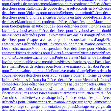
pour Coudes de raccordement
Manchon de raccordement
Pièces détac
détachées pour Rallonges de coude de chasse
Raccords en PVC
Pièce
détachées pour Vidages pour urinoirs
Siphons pour urinoir
Pièces déta
détachées pour Siphons à encastrer
Siphons en tube coudé
Pièces déta
de chasse
Manchon de raccordement
Pièces détachées pour Manchon 
pour bidet
Siphons en tube coudé
Pièces détachées pour Siphons en tu
lavabo
Lavabos
Lavabos
Pièces détachées pour Lavabos
Lavabos doubl
mains
Pièces détachées pour Lave-mains
Lave-mains d’angle
Pièces dé
détachées pour Vasques à encastrer par le dessous
Lavabos d’angle
Piè
enfants
Pièces détachées pour Lavabos pour enfants
Lavabos collectifs
Déversoirs muraux
Vidoirs suspendus
Pièces détachées pour Vidoirs s
encastrer
Pièces détachées pour Éviers à encastrer
Éviers à poser
Pièces
siphons
Accessoires
Cache-bondes
Porte-serviettes
Matériel de fixation
H
lavabo pour meuble avec meuble bas
Pièces détachées pour Packs la
lave-mains
Pièces détachées pour Pour lave-mains
Pour lavabos
Pièces
pour Pour lavabos pour meuble
Pour lave-mains d’angle
Pièces détach
coupelle
Pièces détachées pour Pour vasque à poser en forme de coupe
latéraux
Meubles latéraux bas
Pièces détachées pour Meubles latéraux 
compactes
Pièces détachées pour Armoires hautes compactes
Autres m
pour WC suspendu
Accessoires
Compartiments de tiroirs et casiers de
électriques
Autres accessoires
Miroirs et armoires et toilette
Miroirs
Pièc
Armoires de toilette
Avec éclairage intégré
Pièces détachées pour Avec 
détachées pour Robinetteries de lavabo
Montage sur gorge, alimentatio
pour Montage sur gorge, alimentation par piles
Montage sur gorge, ali
détachées pour Montage sur gorge, robinet mitigeur
Montage mural, al