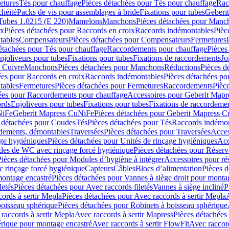
etures
Tés pour chauffage
Pièces détachées pour Tés pour chauffage
Rac
chéité
Packs de vis pour assemblages à bride
Fixations pour tubes
Geberi
Tubes 1.0215 (E 220)
Mamelons
Manchons
Pièces détachées pour Manc
ix
Pièces détachées pour Raccords en croix
Raccords indémontables
Pièc
tables
Compensateurs
Pièces détachées pour Compensateurs
Fermetures
étachées pour Tés pour chauffage
Raccordements pour chauffage
Pièces
njoliveurs pour tubes
Fixations pour tubes
Fixations de raccordements
Jo
s Cuivre
Manchons
Pièces détachées pour Manchons
Réductions
Pièces d
ées pour Raccords en croix
Raccords indémontables
Pièces détachées po
tables
Fermetures
Pièces détachées pour Fermetures
Raccordements
Pièc
ées pour Raccordements pour chauffage
Accessoires pour Geberit Mapr
ords
Enjoliveurs pour tubes
Fixations pour tubes
Fixations de raccordeme
NiFe
Geberit Mapress CuNiFe
Pièces détachées pour Geberit Mapress 
 détachées pour Coudes
Tés
Pièces détachées pour Tés
Raccords indémon
rdements, démontables
Traversées
Pièces détachées pour Traversées
Acces
age hygiéniques
Pièces détachées pour Unités de rinçage hygiéniques
Acc
des de WC avec rinçage forcé hygiénique
Pièces détachées pour Réser
Pièces détachées pour Modules d’hygiène à intégrer
Accessoires pour r
 rinçage forcé hygiénique
Capteurs
Câbles
Blocs d’alimentation
Pièces d
montage encastré
Pièces détachées pour Vannes à siège droit pour monta
letés
Pièces détachées pour Avec raccords filetés
Vannes à siège incliné
P
ords à sertir Mepla
Pièces détachées pour Avec raccords à sertir Mepla
boisseau sphérique
Pièces détachées pour Robinets à boisseau sphérique
raccords à sertir Mepla
Avec raccords à sertir Mapress
Pièces détachées
érique pour montage encastré
Avec raccords à sertir FlowFit
Avec raccord