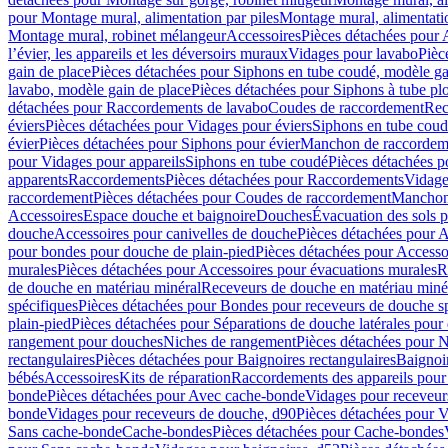
pour Montage mural, alimentation par piles
Montage mural, alimentati
Montage mural, robinet mélangeur
Accessoires
Pièces détachées pour 
l’évier, les appareils et les déversoirs muraux
Vidages pour lavabo
Pièc
gain de place
Pièces détachées pour Siphons en tube coudé, modèle ga
lavabo, modèle gain de place
Pièces détachées pour Siphons à tube pl
détachées pour Raccordements de lavabo
Coudes de raccordement
Rec
éviers
Pièces détachées pour Vidages pour éviers
Siphons en tube cou
évier
Pièces détachées pour Siphons pour évier
Manchon de raccordem
pour Vidages pour appareils
Siphons en tube coudé
Pièces détachées p
apparents
Raccordements
Pièces détachées pour Raccordements
Vidage
raccordement
Pièces détachées pour Coudes de raccordement
Manchon
Accessoires
Espace douche et baignoire
Douches
Évacuation des sols 
douche
Accessoires pour canivelles de douche
Pièces détachées pour A
pour bondes pour douche de plain-pied
Pièces détachées pour Accesso
murales
Pièces détachées pour Accessoires pour évacuations murales
R
de douche en matériau minéral
Receveurs de douche en matériau miné
spécifiques
Pièces détachées pour Bondes pour receveurs de douche s
plain-pied
Pièces détachées pour Séparations de douche latérales pour
rangement pour douches
Niches de rangement
Pièces détachées pour 
rectangulaires
Pièces détachées pour Baignoires rectangulaires
Baignoi
bébés
Accessoires
Kits de réparation
Raccordements des appareils pour 
bonde
Pièces détachées pour Avec cache-bonde
Vidages pour receveur
bonde
Vidages pour receveurs de douche, d90
Pièces détachées pour 
Sans cache-bonde
Cache-bondes
Pièces détachées pour Cache-bondes