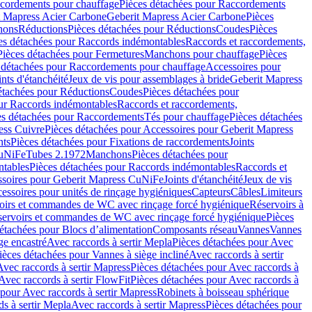
cordements pour chauffage
Pièces détachées pour Raccordements
t Mapress Acier Carbone
Geberit Mapress Acier Carbone
Pièces
hons
Réductions
Pièces détachées pour Réductions
Coudes
Pièces
es détachées pour Raccords indémontables
Raccords et raccordements,
Pièces détachées pour Fermetures
Manchons pour chauffage
Pièces
 détachées pour Raccordements pour chauffage
Accessoires pour
ints d'étanchéité
Jeux de vis pour assemblages à bride
Geberit Mapress
étachées pour Réductions
Coudes
Pièces détachées pour
ur Raccords indémontables
Raccords et raccordements,
es détachées pour Raccordements
Tés pour chauffage
Pièces détachées
ess Cuivre
Pièces détachées pour Accessoires pour Geberit Mapress
nts
Pièces détachées pour Fixations de raccordements
Joints
CuNiFe
Tubes 2.1972
Manchons
Pièces détachées pour
tables
Pièces détachées pour Raccords indémontables
Raccords et
soires pour Geberit Mapress CuNiFe
Joints d'étanchéité
Jeux de vis
essoires pour unités de rinçage hygiéniques
Capteurs
Câbles
Limiteurs
voirs et commandes de WC avec rinçage forcé hygiénique
Réservoirs à
éservoirs et commandes de WC avec rinçage forcé hygiénique
Pièces
étachées pour Blocs d’alimentation
Composants réseau
Vannes
Vannes
ge encastré
Avec raccords à sertir Mepla
Pièces détachées pour Avec
ièces détachées pour Vannes à siège incliné
Avec raccords à sertir
Avec raccords à sertir Mapress
Pièces détachées pour Avec raccords à
Avec raccords à sertir FlowFit
Pièces détachées pour Avec raccords à
 pour Avec raccords à sertir Mapress
Robinets à boisseau sphérique
s à sertir Mepla
Avec raccords à sertir Mapress
Pièces détachées pour