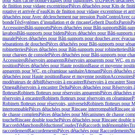
pour Sans cache-bonde
Vidages pour baignoires, d52
Pièces détachées
de finition pour vidage excentrique
Pièces détachées pour Kits de fini
rotative et arrivée d’eau
Kits de finition pour vidage excentrique et arr
détachées pour Avec déclenchement par pression PushControl
Avec c
bonde
Tés
Systèmes d’installation et de rinçage
Geberit Duofix
Parois
Pi
Accessoires
Bâti-supports
Pièces détachées pour Bâti-supports
Bâti-su
lavabos
Bâti-supports pour bidets
Pièces détachées pour Bâti-supports 
murale
Pièces détachées pour Bâti-supports pour douches avec évacua
séparations de douches
Pièces détachées pour Bâti-supports pour sépa
robinetteries
Pièces détachées pour Bâti-supports pour robinetteries
Bât
pour charges de console
Pièces détachées pour Bâti-supports pour cha
Accessoires
Réservoirs apparents
Réservoirs apparents pour WC, en ma
position
Pièces détachées pour Haute position
Basse et moyenne positi
apparents pour WC, en céramique sanitaire
Attenant
Pièces détachées 
détachées pour Haute position
Basse et moyenne position
Accessoires
P
modérateurs de débit
Réservoirs à encastrer
Réservoirs à encastrer Sig
Omega
Réservoirs à encastrer Delta
Pièces détachées pour Réservoirs à
flotteurs
Robinets flotteurs pour réservoirs apparents
Pièces détachées p
réservoirs à encastrer
Robinets flotteurs pour réservoirs en céramique
P
Robinets flotteurs pour réservoirs, universels
Robinets flotteurs pour 
interrompable
Pièces détachées pour Rinçage interrompable
Rinçage s
de chasse complets
Pièces détachées pour Mécanismes de chasse comp
touche
Rinçage double touche
Pièces détachées pour Rinçage double 
Raccords
Manchons
Réductions
Coudes
Tés
Raccords indémontables
Tra
raccordement
Raccordements
Pièces détachées pour Raccordements
Nou