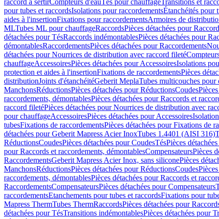
raccord à sertir
Compteurs d'eau
Tés pour chauffage
Transitions et rac
pour tubes et raccords
Isolations pour raccordements
Étanchéités pour t
aides à l'insertion
Fixations pour raccordements
Armoires de distributi
ML
Tubes ML pour chauffage
Raccords
Pièces détachées pour Raccor
détachées pour Tés
Raccords indémontables
Pièces détachées pour Ra
démontables
Raccordements
Pièces détachées pour Raccordements
Nou
détachées pour Nourrices de distribution avec raccord fileté
Compteurs
chauffage
Accessoires
Pièces détachées pour Accessoires
Isolations pou
protection et aides à l'insertion
Fixations de raccordements
Pièces déta
distribution
Joints d'étanchéité
Geberit Mepla
Tubes multicouches pour 
Manchons
Réductions
Pièces détachées pour Réductions
Coudes
Pièces
raccordements, démontables
Pièces détachées pour Raccords et racco
raccord fileté
Pièces détachées pour Nourrices de distribution avec racc
pour chauffage
Accessoires
Pièces détachées pour Accessoires
Isolatio
tubes
Fixations de raccordements
Pièces détachées pour Fixations de 
détachées pour Geberit Mapress Acier Inox
Tubes 1.4401 (AISI 316)
T
Réductions
Coudes
Pièces détachées pour Coudes
Tés
Pièces détachées
pour Raccords et raccordements, démontables
Compensateurs
Pièces 
Raccordements
Geberit Mapress Acier Inox, sans silicone
Pièces détac
Manchons
Réductions
Pièces détachées pour Réductions
Coudes
Pièces
raccordements, démontables
Pièces détachées pour Raccords et racco
Raccordements
Compensateurs
Pièces détachées pour Compensateurs
T
raccordements
Etanchements pour tubes et raccords
Fixations pour tub
Mapress Therm
Tubes Therm
Raccords
Pièces détachées pour Raccord
détachées pour Tés
Transitions indémontables
Pièces détachées pour T