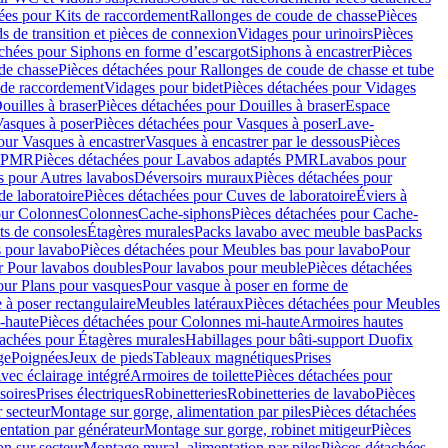
ées pour Kits de raccordement
Rallonges de coude de chasse
Pièces
s de transition et pièces de connexion
Vidages pour urinoirs
Pièces
achées pour Siphons en forme d’escargot
Siphons à encastrer
Pièces
de chasse
Pièces détachées pour Rallonges de coude de chasse et tube
 de raccordement
Vidages pour bidet
Pièces détachées pour Vidages
ouilles à braser
Pièces détachées pour Douilles à braser
Espace
asques à poser
Pièces détachées pour Vasques à poser
Lave-
our Vasques à encastrer
Vasques à encastrer par le dessous
Pièces
s PMR
Pièces détachées pour Lavabos adaptés PMR
Lavabos pour
s pour Autres lavabos
Déversoirs muraux
Pièces détachées pour
e laboratoire
Pièces détachées pour Cuves de laboratoire
Éviers à
our Colonnes
Colonnes
Cache-siphons
Pièces détachées pour Cache-
ts de consoles
Étagères murales
Packs lavabo avec meuble bas
Packs
 pour lavabo
Pièces détachées pour Meubles bas pour lavabo
Pour
r Pour lavabos doubles
Pour lavabos pour meuble
Pièces détachées
our Plans pour vasques
Pour vasque à poser en forme de
 à poser rectangulaire
Meubles latéraux
Pièces détachées pour Meubles
-haute
Pièces détachées pour Colonnes mi-haute
Armoires hautes
tachées pour Étagères murales
Habillages pour bâti-support Duofix
ge
Poignées
Jeux de pieds
Tableaux magnétiques
Prises
vec éclairage intégré
Armoires de toilette
Pièces détachées pour
soires
Prises électriques
Robinetteries
Robinetteries de lavabo
Pièces
 secteur
Montage sur gorge, alimentation par piles
Pièces détachées
entation par générateur
Montage sur gorge, robinet mitigeur
Pièces
n sur secteur
Montage mural, alimentation par piles
Pièces détachées