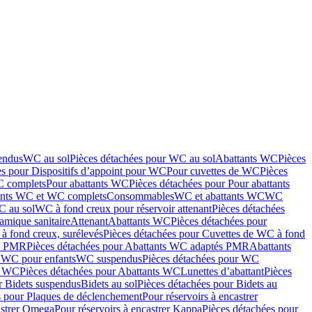
endus
WC au sol
Pièces détachées pour WC au sol
Abattants WC
Pièces
es pour Dispositifs d’appoint pour WC
Pour cuvettes de WC
Pièces
C complets
Pour abattants WC
Pièces détachées pour Pour abattants
ants WC et WC complets
Consommables
WC et abattants WC
WC
C au sol
WC à fond creux pour réservoir attenant
Pièces détachées
amique sanitaire
Attenant
Abattants WC
Pièces détachées pour
à fond creux, surélevés
Pièces détachées pour Cuvettes de WC à fond
és PMR
Pièces détachées pour Abattants WC adaptés PMR
Abattants
r WC pour enfants
WC suspendus
Pièces détachées pour WC
s WC
Pièces détachées pour Abattants WC
Lunettes d’abattant
Pièces
r Bidets suspendus
Bidets au sol
Pièces détachées pour Bidets au
s pour Plaques de déclenchement
Pour réservoirs à encastrer
astrer Omega
Pour réservoirs à encastrer Kappa
Pièces détachées pour