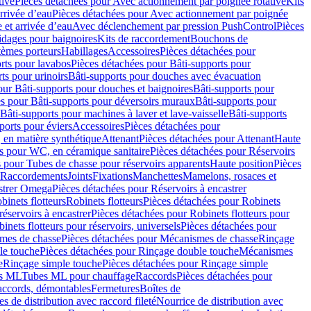
tive
Pièces détachées pour Avec actionnement par poignée rotative
Kits
rrivée d’eau
Pièces détachées pour Avec actionnement par poignée
 et arrivée d’eau
Avec déclenchement par pression PushControl
Pièces
idages pour baignoires
Kits de raccordement
Bouchons de
tèmes porteurs
Habillages
Accessoires
Pièces détachées pour
rts pour lavabos
Pièces détachées pour Bâti-supports pour
ts pour urinoirs
Bâti-supports pour douches avec évacuation
our Bâti-supports pour douches et baignoires
Bâti-supports pour
es pour Bâti-supports pour déversoirs muraux
Bâti-supports pour
Bâti-supports pour machines à laver et lave-vaisselle
Bâti-supports
ports pour éviers
Accessoires
Pièces détachées pour
 en matière synthétique
Attenant
Pièces détachées pour Attenant
Haute
s pour WC, en céramique sanitaire
Pièces détachées pour Réservoirs
 pour Tubes de chasse pour réservoirs apparents
Haute position
Pièces
r Raccordements
Joints
Fixations
Manchettes
Mamelons, rosaces et
astrer Omega
Pièces détachées pour Réservoirs à encastrer
inets flotteurs
Robinets flotteurs
Pièces détachées pour Robinets
réservoirs à encastrer
Pièces détachées pour Robinets flotteurs pour
inets flotteurs pour réservoirs, universels
Pièces détachées pour
mes de chasse
Pièces détachées pour Mécanismes de chasse
Rinçage
le touche
Pièces détachées pour Rinçage double touche
Mécanismes
e
Rinçage simple touche
Pièces détachées pour Rinçage simple
s ML
Tubes ML pour chauffage
Raccords
Pièces détachées pour
raccords, démontables
Fermetures
Boîtes de
s de distribution avec raccord fileté
Nourrice de distribution avec