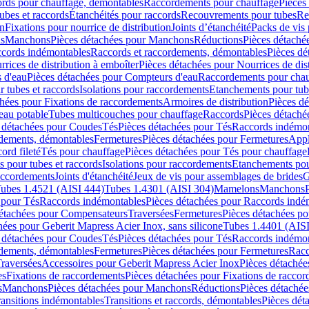
cords pour chauffage, démontables
Raccordements pour chauffage
Pièces
ubes et raccords
Étanchéités pour raccords
Recouvrements pour tubes
Re
on
Fixations pour nourrice de distribution
Joints d’étanchéité
Packs de vis
ds
Manchons
Pièces détachées pour Manchons
Réductions
Pièces détaché
ccords indémontables
Raccords et raccordements, démontables
Pièces dé
rrices de distribution à emboîter
Pièces détachées pour Nourrices de dis
 d'eau
Pièces détachées pour Compteurs d'eau
Raccordements pour chau
r tubes et raccords
Isolations pour raccordements
Etanchements pour tube
chées pour Fixations de raccordements
Armoires de distribution
Pièces dé
eau potable
Tubes multicouches pour chauffage
Raccords
Pièces détaché
 détachées pour Coudes
Tés
Pièces détachées pour Tés
Raccords indémon
rdements, démontables
Fermetures
Pièces détachées pour Fermetures
Appl
ord fileté
Tés pour chauffage
Pièces détachées pour Tés pour chauffage
ns pour tubes et raccords
Isolations pour raccordements
Etanchements pour
raccordements
Joints d'étanchéité
Jeux de vis pour assemblages de brides
G
ubes 1.4521 (AISI 444)
Tubes 1.4301 (AISI 304)
Mamelons
Manchons
 pour Tés
Raccords indémontables
Pièces détachées pour Raccords indé
détachées pour Compensateurs
Traversées
Fermetures
Pièces détachées po
hées pour Geberit Mapress Acier Inox, sans silicone
Tubes 1.4401 (AISI
 détachées pour Coudes
Tés
Pièces détachées pour Tés
Raccords indémon
rdements, démontables
Fermetures
Pièces détachées pour Fermetures
Racc
raversées
Accessoires pour Geberit Mapress Acier Inox
Pièces détachée
es
Fixations de raccordements
Pièces détachées pour Fixations de racco
s
Manchons
Pièces détachées pour Manchons
Réductions
Pièces détachée
ransitions indémontables
Transitions et raccords, démontables
Pièces dét