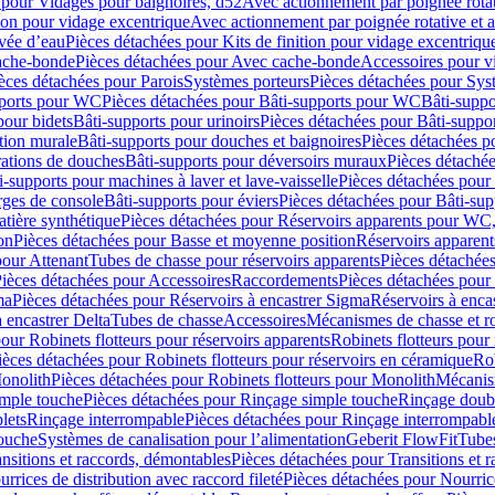
 pour Vidages pour baignoires, d52
Avec actionnement par poignée rota
tion pour vidage excentrique
Avec actionnement par poignée rotative et a
ivée d’eau
Pièces détachées pour Kits de finition pour vidage excentrique
ache-bonde
Pièces détachées pour Avec cache-bonde
Accessoires pour v
èces détachées pour Parois
Systèmes porteurs
Pièces détachées pour Sys
pports pour WC
Pièces détachées pour Bâti-supports pour WC
Bâti-suppo
pour bidets
Bâti-supports pour urinoirs
Pièces détachées pour Bâti-suppor
tion murale
Bâti-supports pour douches et baignoires
Pièces détachées p
rations de douches
Bâti-supports pour déversoirs muraux
Pièces détaché
i-supports pour machines à laver et lave-vaisselle
Pièces détachées pour 
rges de console
Bâti-supports pour éviers
Pièces détachées pour Bâti-sup
tière synthétique
Pièces détachées pour Réservoirs apparents pour WC,
on
Pièces détachées pour Basse et moyenne position
Réservoirs apparent
pour Attenant
Tubes de chasse pour réservoirs apparents
Pièces détachées
ièces détachées pour Accessoires
Raccordements
Pièces détachées pou
ma
Pièces détachées pour Réservoirs à encastrer Sigma
Réservoirs à enc
 encastrer Delta
Tubes de chasse
Accessoires
Mécanismes de chasse et rob
our Robinets flotteurs pour réservoirs apparents
Robinets flotteurs pour 
ièces détachées pour Robinets flotteurs pour réservoirs en céramique
Rob
Monolith
Pièces détachées pour Robinets flotteurs pour Monolith
Mécanis
imple touche
Pièces détachées pour Rinçage simple touche
Rinçage doub
lets
Rinçage interrompable
Pièces détachées pour Rinçage interrompabl
touche
Systèmes de canalisation pour l’alimentation
Geberit FlowFit
Tube
nsitions et raccords, démontables
Pièces détachées pour Transitions et 
rrices de distribution avec raccord fileté
Pièces détachées pour Nourrice