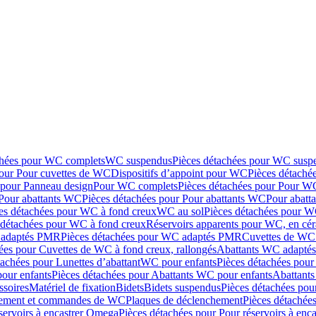
chées pour WC complets
WC suspendus
Pièces détachées pour WC susp
pour Pour cuvettes de WC
Dispositifs d’appoint pour WC
Pièces détaché
 pour Panneau design
Pour WC complets
Pièces détachées pour Pour W
Pour abattants WC
Pièces détachées pour Pour abattants WC
Pour abatt
es détachées pour WC à fond creux
WC au sol
Pièces détachées pour W
 détachées pour WC à fond creux
Réservoirs apparents pour WC, en cér
adaptés PMR
Pièces détachées pour WC adaptés PMR
Cuvettes de WC 
ées pour Cuvettes de WC à fond creux, rallongés
Abattants WC adapt
tachées pour Lunettes d’abattant
WC pour enfants
Pièces détachées pou
our enfants
Pièces détachées pour Abattants WC pour enfants
Abattant
ssoires
Matériel de fixation
Bidets
Bidets suspendus
Pièces détachées pou
hement et commandes de WC
Plaques de déclenchement
Pièces détachée
servoirs à encastrer Omega
Pièces détachées pour Pour réservoirs à enc