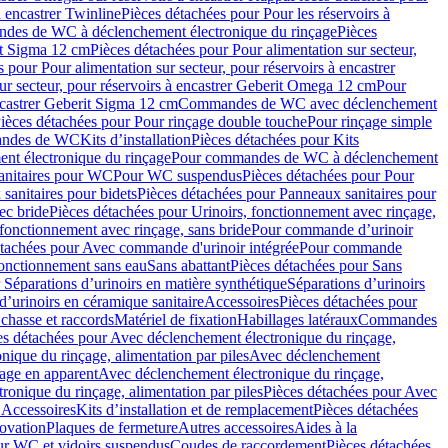
à encastrer Twinline
Pièces détachées pour Pour les réservoirs à
es de WC à déclenchement électronique du rinçage
Pièces
rit Sigma 12 cm
Pièces détachées pour Pour alimentation sur secteur,
 pour Pour alimentation sur secteur, pour réservoirs à encastrer
ur secteur, pour réservoirs à encastrer Geberit Omega 12 cm
Pour
encastrer Geberit Sigma 12 cm
Commandes de WC avec déclenchement
ièces détachées pour Pour rinçage double touche
Pour rinçage simple
mandes de WC
Kits d’installation
Pièces détachées pour Kits
nt électronique du rinçage
Pour commandes de WC à déclenchement
anitaires pour WC
Pour WC suspendus
Pièces détachées pour Pour
sanitaires pour bidets
Pièces détachées pour Panneaux sanitaires pour
ec bride
Pièces détachées pour Urinoirs, fonctionnement avec rinçage,
 fonctionnement avec rinçage, sans bride
Pour commande d’urinoir
étachées pour Avec commande d'urinoir intégrée
Pour commande
fonctionnement sans eau
Sans abattant
Pièces détachées pour Sans
 Séparations d’urinoirs en matière synthétique
Séparations d’urinoirs
d’urinoirs en céramique sanitaire
Accessoires
Pièces détachées pour
chasse et raccords
Matériel de fixation
Habillages latéraux
Commandes
es détachées pour Avec déclenchement électronique du rinçage,
ique du rinçage, alimentation par piles
Avec déclenchement
age en apparent
Avec déclenchement électronique du rinçage,
onique du rinçage, alimentation par piles
Pièces détachées pour Avec
 Accessoires
Kits d’installation et de remplacement
Pièces détachées
novation
Plaques de fermeture
Autres accessoires
Aides à la
ur WC et vidoirs suspendus
Coudes de raccordement
Pièces détachées