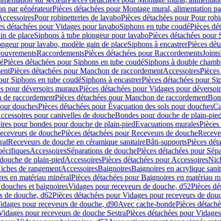
on par générateur
Pièces détachées pour Montage mural, alimentation pa
Accessoires
Pour robinetteries de lavabo
Pièces détachées pour Pour robi
es détachées pour Vidages pour lavabo
Siphons en tube coudé
Pièces dé
in de place
Siphons à tube plongeur pour lavabo
Pièces détachées pour 
ongeur pour lavabo, modèle gain de place
Siphons à encastrer
Pièces dét
ouvrements
Raccordements
Pièces détachées pour Raccordements
Joints
dé
Pièces détachées pour Siphons en tube coudé
Siphons à double chamb
ent
Pièces détachées pour Manchon de raccordement
Accessoires
Pièces
our Siphons en tube coudé
Siphons à encastrer
Pièces détachées pour Sip
s pour déversoirs muraux
Pièces détachées pour Vidages pour déversoi
 de raccordement
Pièces détachées pour Manchon de raccordement
Bon
pour douches
Pièces détachées pour Évacuation des sols pour douches
Ca
ccessoires pour canivelles de douche
Bondes pour douche de plain-pie
ires pour bondes pour douche de plain-pied
Evacuations murales
Pièces
eceveurs de douche
Pièces détachées pour Receveurs de douche
Receve
ral
Receveurs de douche en céramique sanitaire
Bâti-supports
Pièces dét
pécifiques
Accessoires
Séparations de douche
Pièces détachées pour Sép
 douche de plain-pied
Accessoires
Pièces détachées pour Accessoires
Nic
Niches de rangement
Accessoires
Baignoires
Baignoires en acrylique sanit
res en matériau minéral
Pièces détachées pour Baignoires en matériau m
douches et baignoires
Vidages pour receveurs de douche, d52
Pièces dé
s de douche, d62
Pièces détachées pour Vidages pour receveurs de dou
Vidages pour receveurs de douche, d90
Avec cache-bonde
Pièces détach
Vidages pour receveurs de douche Sestra
Pièces détachées pour Vidages