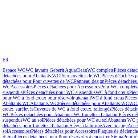
FR
Espace WC
WC lavants Geberit AquaClean
WC complets
Pièces déta
détachées pour Abattants WC
Pour cuvettes de WC
Pièces détachées 
détachées pour Pour cuvettes de WC
Panneau design
Pièces détachées
WC
Accessoires
Pièces détachées pour Accessoires
Pour WC complets
suspendus
Pièces détachées pour WC suspendus
WC à fond creux
Pièc
pour WC à fond creux pour réservoir attenant
WC à fond creux
Pièces
Abattants WC
Abattants WC
Pièces détachées pour Abattants WC
WC 
creux, surélevés
Cuvettes de WC à fond creux, rallongés
Pièces détach
WC
Pièces détachées pour Abattants WC
Lunettes d’abattant
Pièces dé
suspendus
WC au sol
Pièces détachées pour WC au sol
Abattants WC p
détachées pour Lunettes d’abattant
Siège à la turque
Avec rinçage
Acce
sol
Accessoires
Pièces détachées pour Accessoires
Plaques de déclenc
Sigma
Pièces détachées pour Pour réservoirs à encastrer Sigma
Pour ré