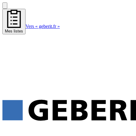
Vers « geberit.fr »
Mes listes