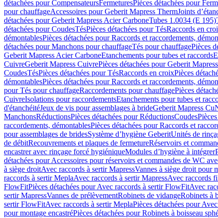
détachées pour Compensateurs
Fermetures
Pièces détachées pour Ferm
pour chauffage
Accessoires pour Geberit Mapress Therm
Joints d’étan
détachées pour Geberit Mapress Acier Carbone
Tubes 1.0034 (E 195)
détachées pour Coudes
Tés
Pièces détachées pour Tés
Raccords en cro
démontables
Pièces détachées pour Raccords et raccordements, démon
détachées pour Manchons pour chauffage
Tés pour chauffage
Pièces d
Geberit Mapress Acier Carbone
Etanchements pour tubes et raccords
E
Cuivre
Geberit Mapress Cuivre
Pièces détachées pour Geberit Mapres
Coudes
Tés
Pièces détachées pour Tés
Raccords en croix
Pièces détach
démontables
Pièces détachées pour Raccords et raccordements, démon
pour Tés pour chauffage
Raccordements pour chauffage
Pièces détach
Cuivre
Isolations pour raccordements
Etanchements pour tubes et racc
d'étanchéité
Jeux de vis pour assemblages à bride
Geberit Mapress Cu
Manchons
Réductions
Pièces détachées pour Réductions
Coudes
Pièces
raccordements, démontables
Pièces détachées pour Raccords et racco
pour assemblages de brides
Système d’hygiène Geberit
Unités de rinç
de débit
Recouvrements et plaques de fermeture
Réservoirs et comman
encastrer avec rinçage forcé hygiénique
Modules d’hygiène à intégrer
détachées pour Accessoires pour réservoirs et commandes de WC avec
à siège droit
Avec raccords à sertir Mapress
Vannes à siège droit pour 
raccords à sertir Mepla
Avec raccords à sertir Mapress
Avec raccords fi
FlowFit
Pièces détachées pour Avec raccords à sertir FlowFit
Avec racc
sertir Mapress
Vannes de prélèvement
Robinets de vidange
Robinets à 
sertir FlowFit
Avec raccords à sertir Mepla
Pièces détachées pour Avec 
pour montage encastré
Pièces détachées pour Robinets à boisseau sph