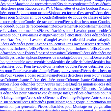
hées pour Manchon de raccordement
Kits de raccordement
Pièces détach
s détachées pour Raccords en PVC
Manchettes et cache-boulons
Raccord
chées pour Siphons pour urinoir
Siphons en forme d’escargot
Pièces dét
chées pour Siphons en tube coudé
Rallonges de coude de chasse et tube 
de raccordement
Coudes de raccordement
Pièces détachées pour Coudes
be coudé
Coudes de raccordement
Recouvrements
Raccordements
Joints
D
es
Lavabos pour meubles
Pièces détachées pour Lavabos pour meubles
V
tachées pour Lave-mains d’angle
Vasques à encastrer
Pièces détachées p
ces détachées pour Lavabos d’angle
Lavabos collectifs
Lavabos adapté
Pièces détachées pour Lavabos collectifs
Autres lavabos
Pièces détachée
uspendus
Timbres dʼoffice
Pièces détachées pour Timbres dʼoffice
Cuves d
 détachées pour Éviers à poser
Accessoires
Colonnes
Pièces détachées p
abillages cache-siphons
Equerres de montage
Couvre-joints
Dosserets
Ki
vabo pour meuble avec meuble bas
Meubles de salle de bains
Meubles bas
 détachées pour Pour lavabos
Pour lavabos doubles
Pièces détachées pou
ées pour Pour lave-mains d’angle
Plans pour vasques
Pièces détachées p
lle
Pour vasque à poser rectangulaire
Pièces détachées pour Pour vasque
bas
Colonnes hautes
Pièces détachées pour Colonnes hautes
Colonnes mi
eubles
Pièces détachées pour Autres meubles
Étagères murales
Pièces dé
 rangement
Porte-serviettes et crochets porte-serviettes
Éléments d’éclaira
es détachées pour Miroirs
Avec éclairage intégré
Pièces détachées pour A
éclairage intégré
Accessoires
Éléments d’éclairage
Poignées
Autres acces
n sur secteur
Pièces détachées pour Montage sur gorge, alimentation sur
mentation par générateur
Pièces détachées pour Montage sur gorge, alim
imentation sur secteur
Pièces détachées pour Montage mural, alimentatio