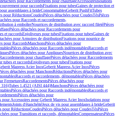
 détachées pour Raccordements pour chauffage
Accessoires
Isolations
couvrement pour raccords
Fixations pour tubes
Gaines de protection et
 pour assemblages à bride
Consommables
Geberit PushFit
Tubes
es pour Réductions
Coudes
Pièces détachées pour Coudes
Tés
Pièces
tachées pour Raccords et raccordements,
tribution à emboîter
Nourrices de distribution avec raccord fileté
Pièces
ffage
Pièces détachées pour Raccordements pour
s et raccords
Enjoliveurs pour tubes
Fixations pour tubes
Gaines de
tachées pour Armoires de distribution
Fixations pour nourrice de
es pour Raccords
Manchons
Pièces détachées pour
tables
Pièces détachées pour Raccords indémontables
Raccords et
iques
Pièces détachées pour Appliques
Nourrices de distribution avec
Raccordements pour chauffage
Pièces détachées pour Raccordements
 tubes et raccords
Enjoliveurs pour tubes
Fixations pour
eberit Mapress Acier Inox
Geberit Mapress Acier Inox
Pièces
Pièces détachées pour Manchons
Réductions
Pièces détachées pour
montables
Raccords et raccordements, démontables
Pièces détachées
ur Fermetures
Raccordements
Pièces détachées pour
 316)
Tubes 1.4521 (AISI 444)
Manchons
Pièces détachées pour
tables
Pièces détachées pour Raccords indémontables
Raccords et
ordements
Pièces détachées pour
s pour Accessoires pour Geberit Mapress Acier Inox
Isolations pour
rdements
Joints d'étanchéité
Jeux de vis pour assemblages à bride
Geberit
s pour Réductions
Coudes
Pièces détachées pour Coudes
Tés
Pièces
achées pour Transitions et raccords, démontables
Compensateurs
Pièces