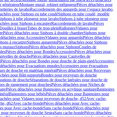
r générateur
Montage mural, robinet mélangeur
Pièces détachées pour
netteries de lavabo
Raccordements des appareils pour l’espace lavabo,
tachées pour Siphons en tube coudé
Siphons en tube coudé, modèle
Siphons à tube plongeur pour lavabo
Siphons à tube plongeur pour
achées pour Siphons à encastrer
Raccordements de lavabo
Pièces
Douilles à braser
Tubes de trop-plein
Rallonges
Vidages pour
re
Pièces détachées pour Siphons à double chambre
Siphons pour
 détachées pour Accessoires
Vidages pour appareils
Pièces détachées
hons à encastrer
Siphons apparents
Pièces détachées pour Siphons
rs muraux
Siphons
Pièces détachées pour Siphons
Coudes de
des
Pièces détachées pour Bondes
Accessoires
Pièces détachées pour
nivelles de douche
Pièces détachées pour Canivelles de
d
Pièces détachées pour Bondes pour douche de plain-pied
Accessoires
 détachées pour Evacuations murales
Accessoires pour évacuations
urs de douche en matériau minéral
Pièces détachées pour Receveurs
achées pour Bâti-supports
Bondes pour receveurs de douche
arations de douche
Séparations de douche latérales pour douche de
hes de rangement pour douches
Pièces détachées pour Niches de
aire
Pièces détachées pour Baignoires en acrylique sanitaire
Baignoires
inéral
Baignoires pour bébés
Pièces détachées pour Baignoires pour
tachées pour Vidages pour receveurs de douche, d52
Avec cache-
che, d62
Avec cache-bonde
Pièces détachées pour Avec cache-
ées pour Avec cache-bonde
Sans cache-bonde
Pièces détachées pour
 pour receveurs de douche Sestra
Sans cache-bonde
Pièces détachées