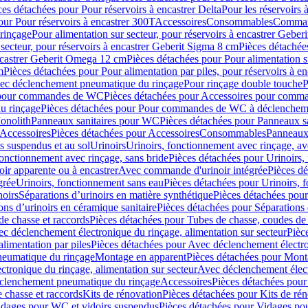
ces détachées pour Pour réservoirs à encastrer Delta
Pour les réservoirs 
our Pour réservoirs à encastrer 300T
Accessoires
Consommables
Command
rinçage
Pour alimentation sur secteur, pour réservoirs à encastrer Gebe
 secteur, pour réservoirs à encastrer Geberit Sigma 8 cm
Pièces détachées
encastrer Geberit Omega 12 cm
Pièces détachées pour Pour alimentation s
m
Pièces détachées pour Pour alimentation par piles, pour réservoirs à 
c déclenchement pneumatique du rinçage
Pour rinçage double touche
P
 pour commandes de WC
Pièces détachées pour Accessoires pour com
u rinçage
Pièces détachées pour Pour commandes de WC à déclencheme
onolith
Panneaux sanitaires pour WC
Pièces détachées pour Panneaux s
Accessoires
Pièces détachées pour Accessoires
Consommables
Panneaux 
s suspendus et au sol
Urinoirs
Urinoirs, fonctionnement avec rinçage, av
fonctionnement avec rinçage, sans bride
Pièces détachées pour Urinoirs,
ir apparente ou à encastrer
Avec commande d'urinoir intégrée
Pièces d
grée
Urinoirs, fonctionnement sans eau
Pièces détachées pour Urinoirs, 
noirs
Séparations d’urinoirs en matière synthétique
Pièces détachées pour
ons d’urinoirs en céramique sanitaire
Pièces détachées pour Séparations 
de chasse et raccords
Pièces détachées pour Tubes de chasse, coudes de 
c déclenchement électronique du rinçage, alimentation sur secteur
Pièc
limentation par piles
Pièces détachées pour Avec déclenchement électron
neumatique du rinçage
Montage en apparent
Pièces détachées pour Mont
tronique du rinçage, alimentation sur secteur
Avec déclenchement électr
clenchement pneumatique du rinçage
Accessoires
Pièces détachées pour
 chasse et raccords
Kits de rénovation
Pièces détachées pour Kits de ré
dages pour WC et vidoirs suspendus
Pièces détachées pour Vidages po