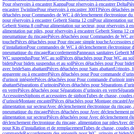
Pour réservoirs à encastrer Kappa
Pour réservoirs à encastrer Delta
Piè
encastrer Twinline
Pour réservoirs à encastrer 300T
Pièces détachées p
détachées pour Commandes de WC à déclenchement électronique du 
pour réservoirs à encastrer Geberit Sigma 12 cm
Pour alimentation sur
Geberit Sigma 8 cm
Pour alimentation sur secteur, pour réservoirs à 
alimentation par piles, pour réservoirs à encastrer Geberit Sigma 12 c
pneumatique du rinçage
Pièces détachées pour Commandes de WC ave
touche
Pièces détachées pour Pour rinçage simple touche
Accessoires
d’installation
Pour commandes de WC à déclenchement électronique d
pneumatique du rinçage
Raccordements
Panneaux sanitaires Geberit M
WC suspendus
Pour WC au sol
Pièces détachées pour Pour WC au sol
bidets
Pour bidets suspendus et au sol
Pièces détachées pour Pour bidet
avec bride
Sans abattant
Pièces détachées pour Sans abattant
Urinoirs, 
apparente ou à encastrer
Pièces détachées pour Pour commande d’urino
d'urinoir intégrée
Pièces détachées pour Pour commande d'urinoir inté
abattant
Séparations d’urinoirs
Pièces détachées pour Séparations d’uri
en verre
Pièces détachées pour Séparations d’urinoirs en verre
Séparati
Accessoires
Siphons et accessoires de siphon
Tubes de chasse, coudes 
dʼurinoir
Montage encastré
Pièces détachées pour Montage encastré
Ave
alimentation sur secteur
Avec déclenchement électronique du rinçage, a
pneumatique du rinçage
Pièces détachées pour Avec déclenchement p
alimentation sur secteur
Pièces détachées pour Avec déclenchement élec
déclenchement électronique du rinçage, alimentation par piles
Avec dé
pour Kits d’installation et de remplacement
Tubes de chasse, coudes de
commande
Raccordements des appareils pour WC, urinoirs et bidets
Vi