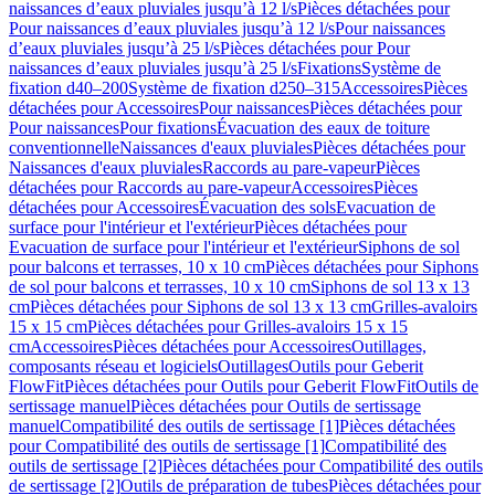
naissances d’eaux pluviales jusqu’à 12 l/s
Pièces détachées pour
Pour naissances d’eaux pluviales jusqu’à 12 l/s
Pour naissances
d’eaux pluviales jusqu’à 25 l/s
Pièces détachées pour Pour
naissances d’eaux pluviales jusqu’à 25 l/s
Fixations
Système de
fixation d40–200
Système de fixation d250–315
Accessoires
Pièces
détachées pour Accessoires
Pour naissances
Pièces détachées pour
Pour naissances
Pour fixations
Évacuation des eaux de toiture
conventionnelle
Naissances d'eaux pluviales
Pièces détachées pour
Naissances d'eaux pluviales
Raccords au pare-vapeur
Pièces
détachées pour Raccords au pare-vapeur
Accessoires
Pièces
détachées pour Accessoires
Évacuation des sols
Evacuation de
surface pour l'intérieur et l'extérieur
Pièces détachées pour
Evacuation de surface pour l'intérieur et l'extérieur
Siphons de sol
pour balcons et terrasses, 10 x 10 cm
Pièces détachées pour Siphons
de sol pour balcons et terrasses, 10 x 10 cm
Siphons de sol 13 x 13
cm
Pièces détachées pour Siphons de sol 13 x 13 cm
Grilles-avaloirs
15 x 15 cm
Pièces détachées pour Grilles-avaloirs 15 x 15
cm
Accessoires
Pièces détachées pour Accessoires
Outillages,
composants réseau et logiciels
Outillages
Outils pour Geberit
FlowFit
Pièces détachées pour Outils pour Geberit FlowFit
Outils de
sertissage manuel
Pièces détachées pour Outils de sertissage
manuel
Compatibilité des outils de sertissage [1]
Pièces détachées
pour Compatibilité des outils de sertissage [1]
Compatibilité des
outils de sertissage [2]
Pièces détachées pour Compatibilité des outils
de sertissage [2]
Outils de préparation de tubes
Pièces détachées pour