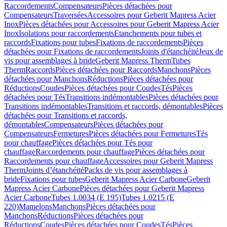
Raccordements
Compensateurs
Pièces détachées pour
Compensateurs
Traversées
Accessoires pour Geberit Mapress Acier
Inox
Pièces détachées pour Accessoires pour Geberit Mapress Acier
Inox
Isolations pour raccordements
Etanchements pour tubes et
raccords
Fixations pour tubes
Fixations de raccordements
Pièces
détachées pour Fixations de raccordements
Joints d'étanchéité
Jeux de
vis pour assemblages à bride
Geberit Mapress Therm
Tubes
Therm
Raccords
Pièces détachées pour Raccords
Manchons
Pièces
détachées pour Manchons
Réductions
Pièces détachées pour
Réductions
Coudes
Pièces détachées pour Coudes
Tés
Pièces
détachées pour Tés
Transitions indémontables
Pièces détachées pour
Transitions indémontables
Transitions et raccords, démontables
Pièces
détachées pour Transitions et raccords,
démontables
Compensateurs
Pièces détachées pour
Compensateurs
Fermetures
Pièces détachées pour Fermetures
Tés
pour chauffage
Pièces détachées pour Tés pour
chauffage
Raccordements pour chauffage
Pièces détachées pour
Raccordements pour chauffage
Accessoires pour Geberit Mapress
Therm
Joints d’étanchéité
Packs de vis pour assemblages à
bride
Fixations pour tubes
Geberit Mapress Acier Carbone
Geberit
Mapress Acier Carbone
Pièces détachées pour Geberit Mapress
Acier Carbone
Tubes 1.0034 (E 195)
Tubes 1.0215 (E
220)
Mamelons
Manchons
Pièces détachées pour
Manchons
Réductions
Pièces détachées pour
Réductions
Coudes
Pièces détachées pour Coudes
Tés
Pièces