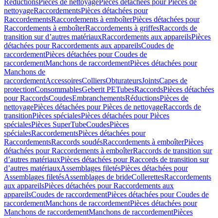
Réductions
Pièces de nettoyage
Pièces détachées pour Pièces de
nettoyage
Raccordements
Pièces détachées pour
Raccordements
Raccordements à emboîter
Pièces détachées pour
Raccordements à emboîter
Raccordements à griffes
Raccords de
transition sur d’autres matériaux
Raccordements aux appareils
Pièces
détachées pour Raccordements aux appareils
Coudes de
raccordement
Pièces détachées pour Coudes de
raccordement
Manchons de raccordement
Pièces détachées pour
Manchons de
raccordement
Accessoires
Colliers
Obturateurs
Joints
Capes de
protection
Consommables
Geberit PE
Tubes
Raccords
Pièces détachées
pour Raccords
Coudes
Embranchements
Réductions
Pièces de
nettoyage
Pièces détachées pour Pièces de nettoyage
Raccords de
transition
Pièces spéciales
Pièces détachées pour Pièces
spéciales
Pièces SuperTube
Coudes
Pièces
spéciales
Raccordements
Pièces détachées pour
Raccordements
Raccords soudés
Raccordements à emboîter
Pièces
détachées pour Raccordements à emboîter
Raccords de transition sur
d’autres matériaux
Pièces détachées pour Raccords de transition sur
d’autres matériaux
Assemblages filetés
Pièces détachées pour
Assemblages filetés
Assemblages de bride
Collerettes
Raccordements
aux appareils
Pièces détachées pour Raccordements aux
appareils
Coudes de raccordement
Pièces détachées pour Coudes de
raccordement
Manchons de raccordement
Pièces détachées pour
Manchons de raccordement
Manchons de raccordement
Pièces