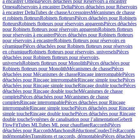
à encastrer Omega
Pièces détachées pour Réservoirs à encastrer
Omega
Réservoirs à encastrer Delta
Pièces détachées pour Réservoirs
à encastrer Delta
Tubes de chasse
Accessoires
Mécanismes de chasse
et robinets flotteurs
Robinets flotteurs
Pièces détachées pour Robinets
flotteurs
Robinets flotteurs pour réservoirs apparents
Pièces détachées
pour Robinets flotteurs pour réservoirs apparents
Robinets flotteurs
pour réservoirs à encastrer
Pièces détachées pour Robinets flotteurs
pour réservoirs à encastrer
Robinets flotteurs pour réservoirs en
céramique
Pièces détachées pour Robinets flotteurs pour réservoirs
en céramique
Robinets flotteurs pour réservoirs, universels
Pièces
détachées pour Robinets flotteurs pour réservoirs,
universels
Robinets flotteurs pour Monolith
Pièces détachées pour
Robinets flotteurs pour Monolith
Mécanismes de chasse
Pièces
détachées pour Mécanismes de chasse
Rinçage interrompable
Pièces
détachées pour Rinçage interrompable
Rinçage simple touche
Pièces
détachées pour Rinçage simple touche
Rinçage double touche
Pièces
détachées pour Rinçage double touche
Mécanismes de chasse
complets
Pièces détachées pour Mécanismes de chasse
complets
Rinçage interrompable
Pièces détachées pour Rinçage
interrompable
Rinçage simple touche
Pièces détachées pour Rinçage
simple touche
Rinçage double touche
Pièces détachées pour Rinçage
double touche
Systèmes de canalisation pour l’alimentation
Geberit
FlowFit
Tubes ML
Tubes ML pour chauffage
Raccords
Pièces
détachées pour Raccords
Manchons
Réductions
Coudes
Tés
Raccords
indémontables
Transitions et raccords, démontables
Pièces détachées