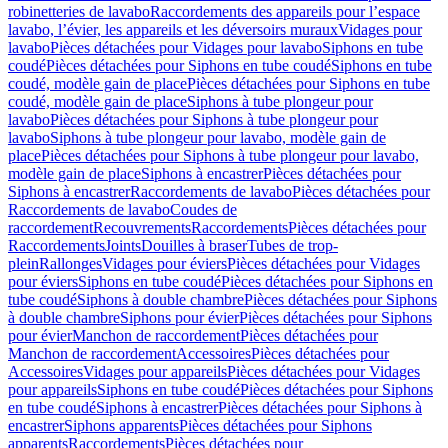
robinetteries de lavabo
Raccordements des appareils pour l’espace
lavabo, l’évier, les appareils et les déversoirs muraux
Vidages pour
lavabo
Pièces détachées pour Vidages pour lavabo
Siphons en tube
coudé
Pièces détachées pour Siphons en tube coudé
Siphons en tube
coudé, modèle gain de place
Pièces détachées pour Siphons en tube
coudé, modèle gain de place
Siphons à tube plongeur pour
lavabo
Pièces détachées pour Siphons à tube plongeur pour
lavabo
Siphons à tube plongeur pour lavabo, modèle gain de
place
Pièces détachées pour Siphons à tube plongeur pour lavabo,
modèle gain de place
Siphons à encastrer
Pièces détachées pour
Siphons à encastrer
Raccordements de lavabo
Pièces détachées pour
Raccordements de lavabo
Coudes de
raccordement
Recouvrements
Raccordements
Pièces détachées pour
Raccordements
Joints
Douilles à braser
Tubes de trop-
plein
Rallonges
Vidages pour éviers
Pièces détachées pour Vidages
pour éviers
Siphons en tube coudé
Pièces détachées pour Siphons en
tube coudé
Siphons à double chambre
Pièces détachées pour Siphons
à double chambre
Siphons pour évier
Pièces détachées pour Siphons
pour évier
Manchon de raccordement
Pièces détachées pour
Manchon de raccordement
Accessoires
Pièces détachées pour
Accessoires
Vidages pour appareils
Pièces détachées pour Vidages
pour appareils
Siphons en tube coudé
Pièces détachées pour Siphons
en tube coudé
Siphons à encastrer
Pièces détachées pour Siphons à
encastrer
Siphons apparents
Pièces détachées pour Siphons
apparents
Raccordements
Pièces détachées pour