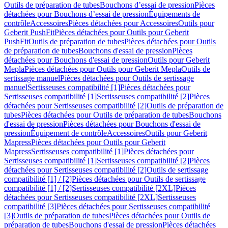
Outils de préparation de tubes
Bouchons d’essai de pression
Pièces
détachées pour Bouchons d’essai de pression
Équipements de
contrôle
Accessoires
Pièces détachées pour Accessoires
Outils pour
Geberit PushFit
Pièces détachées pour Outils pour Geberit
PushFit
Outils de préparation de tubes
Pièces détachées pour Outils
de préparation de tubes
Bouchons d'essai de pression
Pièces
détachées pour Bouchons d'essai de pression
Outils pour Geberit
Mepla
Pièces détachées pour Outils pour Geberit Mepla
Outils de
sertissage manuel
Pièces détachées pour Outils de sertissage
manuel
Sertisseuses compatibilité [1]
Pièces détachées pour
Sertisseuses compatibilité [1]
Sertisseuses compatibilité [2]
Pièces
détachées pour Sertisseuses compatibilité [2]
Outils de préparation de
tubes
Pièces détachées pour Outils de préparation de tubes
Bouchons
d'essai de pression
Pièces détachées pour Bouchons d'essai de
pression
Équipement de contrôle
Accessoires
Outils pour Geberit
Mapress
Pièces détachées pour Outils pour Geberit
Mapress
Sertisseuses compatibilité [1]
Pièces détachées pour
Sertisseuses compatibilité [1]
Sertisseuses compatibilité [2]
Pièces
détachées pour Sertisseuses compatibilité [2]
Outils de sertissage
compatibilité [1] / [2]
Pièces détachées pour Outils de sertissage
compatibilité [1] / [2]
Sertisseuses compatibilité [2XL]
Pièces
détachées pour Sertisseuses compatibilité [2XL]
Sertisseuses
compatibilité [3]
Pièces détachées pour Sertisseuses compatibilité
[3]
Outils de préparation de tubes
Pièces détachées pour Outils de
préparation de tubes
Bouchons d'essai de pression
Pièces détachées