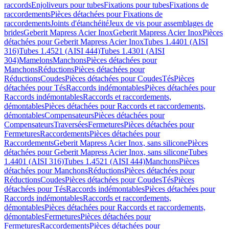
raccords
Enjoliveurs pour tubes
Fixations pour tubes
Fixations de
raccordements
Pièces détachées pour Fixations de
raccordements
Joints d'étanchéité
Jeux de vis pour assemblages de
brides
Geberit Mapress Acier Inox
Geberit Mapress Acier Inox
Pièces
détachées pour Geberit Mapress Acier Inox
Tubes 1.4401 (AISI
316)
Tubes 1.4521 (AISI 444)
Tubes 1.4301 (AISI
304)
Mamelons
Manchons
Pièces détachées pour
Manchons
Réductions
Pièces détachées pour
Réductions
Coudes
Pièces détachées pour Coudes
Tés
Pièces
détachées pour Tés
Raccords indémontables
Pièces détachées pour
Raccords indémontables
Raccords et raccordements,
démontables
Pièces détachées pour Raccords et raccordements,
démontables
Compensateurs
Pièces détachées pour
Compensateurs
Traversées
Fermetures
Pièces détachées pour
Fermetures
Raccordements
Pièces détachées pour
Raccordements
Geberit Mapress Acier Inox, sans silicone
Pièces
détachées pour Geberit Mapress Acier Inox, sans silicone
Tubes
1.4401 (AISI 316)
Tubes 1.4521 (AISI 444)
Manchons
Pièces
détachées pour Manchons
Réductions
Pièces détachées pour
Réductions
Coudes
Pièces détachées pour Coudes
Tés
Pièces
détachées pour Tés
Raccords indémontables
Pièces détachées pour
Raccords indémontables
Raccords et raccordements,
démontables
Pièces détachées pour Raccords et raccordements,
démontables
Fermetures
Pièces détachées pour
Fermetures
Raccordements
Pièces détachées pour