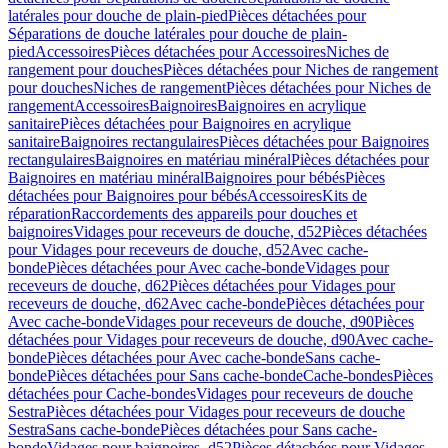
latérales pour douche de plain-pied
Pièces détachées pour
Séparations de douche latérales pour douche de plain-
pied
Accessoires
Pièces détachées pour Accessoires
Niches de
rangement pour douches
Pièces détachées pour Niches de rangement
pour douches
Niches de rangement
Pièces détachées pour Niches de
rangement
Accessoires
Baignoires
Baignoires en acrylique
sanitaire
Pièces détachées pour Baignoires en acrylique
sanitaire
Baignoires rectangulaires
Pièces détachées pour Baignoires
rectangulaires
Baignoires en matériau minéral
Pièces détachées pour
Baignoires en matériau minéral
Baignoires pour bébés
Pièces
détachées pour Baignoires pour bébés
Accessoires
Kits de
réparation
Raccordements des appareils pour douches et
baignoires
Vidages pour receveurs de douche, d52
Pièces détachées
pour Vidages pour receveurs de douche, d52
Avec cache-
bonde
Pièces détachées pour Avec cache-bonde
Vidages pour
receveurs de douche, d62
Pièces détachées pour Vidages pour
receveurs de douche, d62
Avec cache-bonde
Pièces détachées pour
Avec cache-bonde
Vidages pour receveurs de douche, d90
Pièces
détachées pour Vidages pour receveurs de douche, d90
Avec cache-
bonde
Pièces détachées pour Avec cache-bonde
Sans cache-
bonde
Pièces détachées pour Sans cache-bonde
Cache-bondes
Pièces
détachées pour Cache-bondes
Vidages pour receveurs de douche
Sestra
Pièces détachées pour Vidages pour receveurs de douche
Sestra
Sans cache-bonde
Pièces détachées pour Sans cache-
bonde
Vidages pour baignoires, d52
Pièces détachées pour Vidages