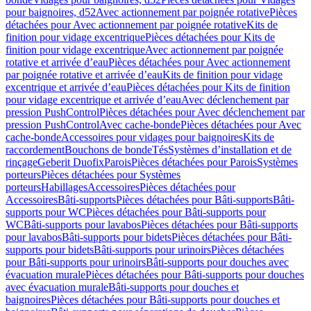
pour baignoires, d52
Avec actionnement par poignée rotative
Pièces
détachées pour Avec actionnement par poignée rotative
Kits de
finition pour vidage excentrique
Pièces détachées pour Kits de
finition pour vidage excentrique
Avec actionnement par poignée
rotative et arrivée d’eau
Pièces détachées pour Avec actionnement
par poignée rotative et arrivée d’eau
Kits de finition pour vidage
excentrique et arrivée d’eau
Pièces détachées pour Kits de finition
pour vidage excentrique et arrivée d’eau
Avec déclenchement par
pression PushControl
Pièces détachées pour Avec déclenchement par
pression PushControl
Avec cache-bonde
Pièces détachées pour Avec
cache-bonde
Accessoires pour vidages pour baignoires
Kits de
raccordement
Bouchons de bonde
Tés
Systèmes d’installation et de
rinçage
Geberit Duofix
Parois
Pièces détachées pour Parois
Systèmes
porteurs
Pièces détachées pour Systèmes
porteurs
Habillages
Accessoires
Pièces détachées pour
Accessoires
Bâti-supports
Pièces détachées pour Bâti-supports
Bâti-
supports pour WC
Pièces détachées pour Bâti-supports pour
WC
Bâti-supports pour lavabos
Pièces détachées pour Bâti-supports
pour lavabos
Bâti-supports pour bidets
Pièces détachées pour Bâti-
supports pour bidets
Bâti-supports pour urinoirs
Pièces détachées
pour Bâti-supports pour urinoirs
Bâti-supports pour douches avec
évacuation murale
Pièces détachées pour Bâti-supports pour douches
avec évacuation murale
Bâti-supports pour douches et
baignoires
Pièces détachées pour Bâti-supports pour douches et