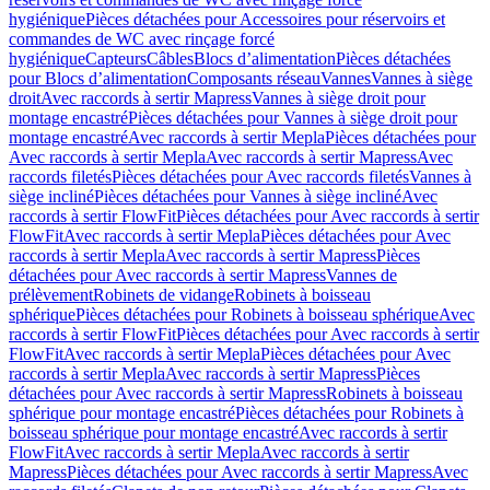
hygiénique
Pièces détachées pour Accessoires pour réservoirs et
commandes de WC avec rinçage forcé
hygiénique
Capteurs
Câbles
Blocs d’alimentation
Pièces détachées
pour Blocs d’alimentation
Composants réseau
Vannes
Vannes à siège
droit
Avec raccords à sertir Mapress
Vannes à siège droit pour
montage encastré
Pièces détachées pour Vannes à siège droit pour
montage encastré
Avec raccords à sertir Mepla
Pièces détachées pour
Avec raccords à sertir Mepla
Avec raccords à sertir Mapress
Avec
raccords filetés
Pièces détachées pour Avec raccords filetés
Vannes à
siège incliné
Pièces détachées pour Vannes à siège incliné
Avec
raccords à sertir FlowFit
Pièces détachées pour Avec raccords à sertir
FlowFit
Avec raccords à sertir Mepla
Pièces détachées pour Avec
raccords à sertir Mepla
Avec raccords à sertir Mapress
Pièces
détachées pour Avec raccords à sertir Mapress
Vannes de
prélèvement
Robinets de vidange
Robinets à boisseau
sphérique
Pièces détachées pour Robinets à boisseau sphérique
Avec
raccords à sertir FlowFit
Pièces détachées pour Avec raccords à sertir
FlowFit
Avec raccords à sertir Mepla
Pièces détachées pour Avec
raccords à sertir Mepla
Avec raccords à sertir Mapress
Pièces
détachées pour Avec raccords à sertir Mapress
Robinets à boisseau
sphérique pour montage encastré
Pièces détachées pour Robinets à
boisseau sphérique pour montage encastré
Avec raccords à sertir
FlowFit
Avec raccords à sertir Mepla
Avec raccords à sertir
Mapress
Pièces détachées pour Avec raccords à sertir Mapress
Avec