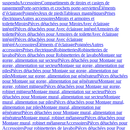
suspendu
Accessoires
Compartiments de tiroirs et casiers de
rangement
Porte-serviettes et crochets porte-serviettes
Éléments
d’éclairage
Poignées
Jeux de pieds
Tableaux magnétiques
Prises
électriques
Autres accessoires
Miroirs et armoires et
toilette
Miroirs
Pièces détachées pour Miroirs
Avec éclairage
intégré
Pièces détachées pour Avec éclairage intégré
Armoires de
toilette
Pièces détachées pour Armoires de toilette
Avec éclairage
intégré
Pièces détachées pour Avec éclairage
intégré
Accessoires
Éléments d’éclairage
Poignées
Autres
accessoires
Prises électriques
Robinetteries
Robinetteries de
lavabo
Pièces détachées pour Robinetteries de lavabo
Montage sur
gorge, alimentation sur secteur
Pièces détachées pour Montage sur
gorge, alimentation sur secteur
Montage sur gorge, alimentation par
piles
Pièces détachées pour Montage sur gorge, alimentation par
piles
Montage sur gorge, alimentation par générateur
Pièces détachées
pour Montage sur gorge, alimentation par générateur
Montage sur
gorge, robinet mitigeur
Pièces détachées pour Montage sur gorge,
robinet mitigeur
Montage mural, alimentation sur secteur
Pièces
détachées pour Montage mural, alimentation sur secteur
Montage
mural, alimentation par piles
Pièces détachées pour Montage mural,
alimentation par piles
Montage mural, alimentation par
générateur
Pièces détachées pour Montage mural, alimentation par
générateur
Montage mural, robinet mélangeur
Pièces détachées pour
Montage mural, robinet mélangeur
Accessoires
Pièces détachées pour
Accessoires
Pour robinetteries de lavabo
Pièces détachées pour Pour