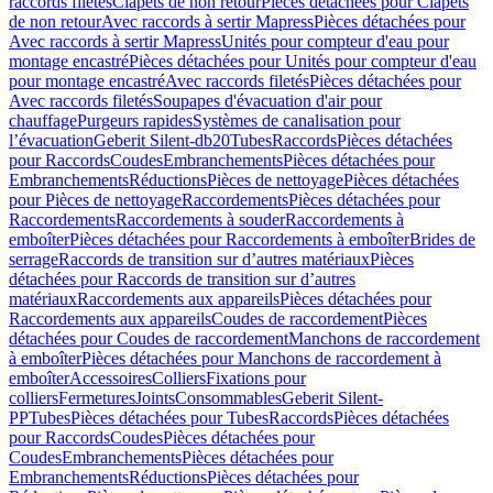
raccords filetés
Clapets de non retour
Pièces détachées pour Clapets
de non retour
Avec raccords à sertir Mapress
Pièces détachées pour
Avec raccords à sertir Mapress
Unités pour compteur d'eau pour
montage encastré
Pièces détachées pour Unités pour compteur d'eau
pour montage encastré
Avec raccords filetés
Pièces détachées pour
Avec raccords filetés
Soupapes d'évacuation d'air pour
chauffage
Purgeurs rapides
Systèmes de canalisation pour
l’évacuation
Geberit Silent-db20
Tubes
Raccords
Pièces détachées
pour Raccords
Coudes
Embranchements
Pièces détachées pour
Embranchements
Réductions
Pièces de nettoyage
Pièces détachées
pour Pièces de nettoyage
Raccordements
Pièces détachées pour
Raccordements
Raccordements à souder
Raccordements à
emboîter
Pièces détachées pour Raccordements à emboîter
Brides de
serrage
Raccords de transition sur d’autres matériaux
Pièces
détachées pour Raccords de transition sur d’autres
matériaux
Raccordements aux appareils
Pièces détachées pour
Raccordements aux appareils
Coudes de raccordement
Pièces
détachées pour Coudes de raccordement
Manchons de raccordement
à emboîter
Pièces détachées pour Manchons de raccordement à
emboîter
Accessoires
Colliers
Fixations pour
colliers
Fermetures
Joints
Consommables
Geberit Silent-
PP
Tubes
Pièces détachées pour Tubes
Raccords
Pièces détachées
pour Raccords
Coudes
Pièces détachées pour
Coudes
Embranchements
Pièces détachées pour
Embranchements
Réductions
Pièces détachées pour