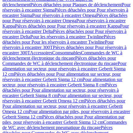
déclenchement
Pièces détachées pour Plaques de déclenchement
Pour
réservoirs à encastrer Sigma
Pièces détachées pour Pour réservoirs à
encastrer Sigma
Pour réservoirs à encastrer Omega
Pièces détachées
pour Pour réservoirs à encastrer Omega
Pour réservoirs à encastrer
Kappa
Pièces détachées pour Pour réservoirs à encastrer Kappa
Pour
réservoirs à encastrer Delta
Pièces détachées pour Pour réservoirs à
encastrer Delta
Pour les réservoirs à encastrer Twinline
Pièces
détachées pour Pour les réservoirs à encastrer Twinline
Pour
réservoirs à encastrer 300T
Pièces détachées pour Pour réservoirs à
encastrer 300T
Accessoires
Consommables
Commandes de WC à
déclenchement électronique du rinçage
Pièces détachées pour
Commandes de WC à déclenchement électronique du rinçage
Pour
alimentation sur secteur, pour réservoirs à encastrer Geberit Sigma
12 cm
Pièces détachées pour Pour alimentation sur secteur, pour
réservoirs à encastrer Geberit Sigma 12 cm
Pour alimentation sur
secteur, pour réservoirs à encastrer Geberit Sigma 8 cm
Pièces
détachées pour Pour alimentation sur secteur, pour réservoirs à
encastrer Geberit Sigma 8 cm
Pour alimentation sur secteur, pour
réservoirs à encastrer Geberit Omega 12 cm
Pièces détachées pour
Pour alimentation sur secteur, pour réservoirs à encastrer Geberit
Omega 12 cm
Pour alimentation par piles, pour réservoirs à encastrer
Geberit Sigma 12 cm
Pièces détachées pour Pour alimentation par
piles, pour réservoirs à encastrer Geberit Sigma 12 cm
Commandes
de WC avec déclenchement pneumatique du rinçage
Pièces
détachées pour Commandes de WC avec déclenchement