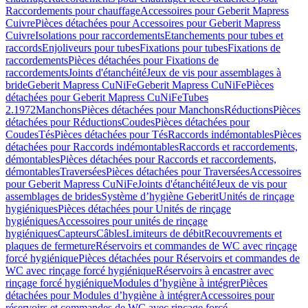
Raccordements pour chauffage
Accessoires pour Geberit Mapress
Cuivre
Pièces détachées pour Accessoires pour Geberit Mapress
Cuivre
Isolations pour raccordements
Etanchements pour tubes et
raccords
Enjoliveurs pour tubes
Fixations pour tubes
Fixations de
raccordements
Pièces détachées pour Fixations de
raccordements
Joints d'étanchéité
Jeux de vis pour assemblages à
bride
Geberit Mapress CuNiFe
Geberit Mapress CuNiFe
Pièces
détachées pour Geberit Mapress CuNiFe
Tubes
2.1972
Manchons
Pièces détachées pour Manchons
Réductions
Pièces
détachées pour Réductions
Coudes
Pièces détachées pour
Coudes
Tés
Pièces détachées pour Tés
Raccords indémontables
Pièces
détachées pour Raccords indémontables
Raccords et raccordements,
démontables
Pièces détachées pour Raccords et raccordements,
démontables
Traversées
Pièces détachées pour Traversées
Accessoires
pour Geberit Mapress CuNiFe
Joints d'étanchéité
Jeux de vis pour
assemblages de brides
Système d’hygiène Geberit
Unités de rinçage
hygiéniques
Pièces détachées pour Unités de rinçage
hygiéniques
Accessoires pour unités de rinçage
hygiéniques
Capteurs
Câbles
Limiteurs de débit
Recouvrements et
plaques de fermeture
Réservoirs et commandes de WC avec rinçage
forcé hygiénique
Pièces détachées pour Réservoirs et commandes de
WC avec rinçage forcé hygiénique
Réservoirs à encastrer avec
rinçage forcé hygiénique
Modules d’hygiène à intégrer
Pièces
détachées pour Modules d’hygiène à intégrer
Accessoires pour
réservoirs et commandes de WC avec rinçage forcé