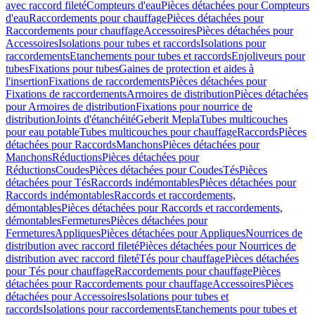
avec raccord fileté
Compteurs d'eau
Pièces détachées pour Compteurs
d'eau
Raccordements pour chauffage
Pièces détachées pour
Raccordements pour chauffage
Accessoires
Pièces détachées pour
Accessoires
Isolations pour tubes et raccords
Isolations pour
raccordements
Etanchements pour tubes et raccords
Enjoliveurs pour
tubes
Fixations pour tubes
Gaines de protection et aides à
l'insertion
Fixations de raccordements
Pièces détachées pour
Fixations de raccordements
Armoires de distribution
Pièces détachées
pour Armoires de distribution
Fixations pour nourrice de
distribution
Joints d'étanchéité
Geberit Mepla
Tubes multicouches
pour eau potable
Tubes multicouches pour chauffage
Raccords
Pièces
détachées pour Raccords
Manchons
Pièces détachées pour
Manchons
Réductions
Pièces détachées pour
Réductions
Coudes
Pièces détachées pour Coudes
Tés
Pièces
détachées pour Tés
Raccords indémontables
Pièces détachées pour
Raccords indémontables
Raccords et raccordements,
démontables
Pièces détachées pour Raccords et raccordements,
démontables
Fermetures
Pièces détachées pour
Fermetures
Appliques
Pièces détachées pour Appliques
Nourrices de
distribution avec raccord fileté
Pièces détachées pour Nourrices de
distribution avec raccord fileté
Tés pour chauffage
Pièces détachées
pour Tés pour chauffage
Raccordements pour chauffage
Pièces
détachées pour Raccordements pour chauffage
Accessoires
Pièces
détachées pour Accessoires
Isolations pour tubes et
raccords
Isolations pour raccordements
Etanchements pour tubes et