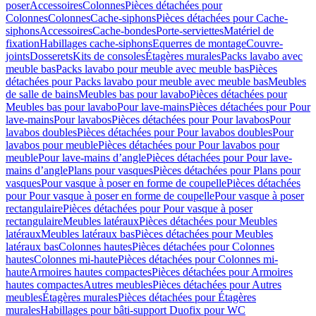
poser
Accessoires
Colonnes
Pièces détachées pour
Colonnes
Colonnes
Cache-siphons
Pièces détachées pour Cache-
siphons
Accessoires
Cache-bondes
Porte-serviettes
Matériel de
fixation
Habillages cache-siphons
Equerres de montage
Couvre-
joints
Dosserets
Kits de consoles
Étagères murales
Packs lavabo avec
meuble bas
Packs lavabo pour meuble avec meuble bas
Pièces
détachées pour Packs lavabo pour meuble avec meuble bas
Meubles
de salle de bains
Meubles bas pour lavabo
Pièces détachées pour
Meubles bas pour lavabo
Pour lave-mains
Pièces détachées pour Pour
lave-mains
Pour lavabos
Pièces détachées pour Pour lavabos
Pour
lavabos doubles
Pièces détachées pour Pour lavabos doubles
Pour
lavabos pour meuble
Pièces détachées pour Pour lavabos pour
meuble
Pour lave-mains d’angle
Pièces détachées pour Pour lave-
mains d’angle
Plans pour vasques
Pièces détachées pour Plans pour
vasques
Pour vasque à poser en forme de coupelle
Pièces détachées
pour Pour vasque à poser en forme de coupelle
Pour vasque à poser
rectangulaire
Pièces détachées pour Pour vasque à poser
rectangulaire
Meubles latéraux
Pièces détachées pour Meubles
latéraux
Meubles latéraux bas
Pièces détachées pour Meubles
latéraux bas
Colonnes hautes
Pièces détachées pour Colonnes
hautes
Colonnes mi-haute
Pièces détachées pour Colonnes mi-
haute
Armoires hautes compactes
Pièces détachées pour Armoires
hautes compactes
Autres meubles
Pièces détachées pour Autres
meubles
Étagères murales
Pièces détachées pour Étagères
murales
Habillages pour bâti-support Duofix pour WC