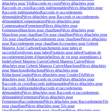
détachées pour Tés
Raccords en croix
Pièces détachées pour
Raccords en croix
Raccords indémontables
Pièces détachées pour
Raccords indémontables
Raccords et raccordements,
démontables
Pièces détachées pour Raccords et raccordements,
démontables
Compensateurs
Pièces détachées pour
Compensateurs
Fermetures
Pièces détachées pour
Fermetures
Manchons pour chauffage
Pièces détachées pour
Manchons pour chauffage
Tés pour chauffage
Pièces détachées pour
Tés pour chauffage
Raccordements pour chauffage
Pièces détachées
pour Raccordements pour chauffage
Accessoires pour Geberit
Mapress Acier Carbone
Etanchements pour tubes et
raccords
Enjoliveurs pour tubes
Fixations pour tubes
Fixations de
raccordements
Joints d'étanchéité
Jeux de vis pour assemblages à
bride
Geberit Mapress Cuivre
Geberit Mapress Cuivre
Pièces
détachées pour Geberit Mapress Cuivre
Manchons
Pièces détachées
pour Manchons
Réductions
Pièces détachées pour
Réductions
Coudes
Pièces détachées pour Coudes
Tés
Pièces
détachées pour Tés
Raccords en croix
Pièces détachées pour
Raccords en croix
Raccords indémontables
Pièces détachées pour
Raccords indémontables
Raccords et raccordements,
démontables
Pièces détachées pour Raccords et raccordements,
démontables
Fermetures
Pièces détachées pour
Fermetures
Raccordements
Pièces détachées pour Raccordements
Tés
pour chauffage
Pièces détachées pour Tés pour
chauffage
Raccordements pour chauffage
Pièces détachées pour