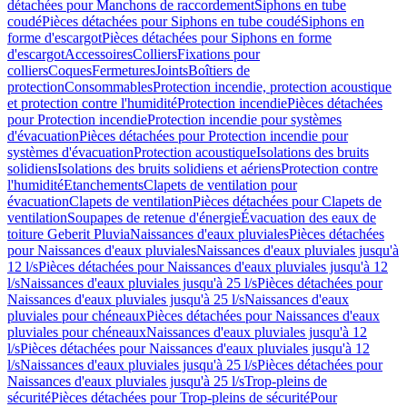
détachées pour Manchons de raccordement
Siphons en tube
coudé
Pièces détachées pour Siphons en tube coudé
Siphons en
forme d'escargot
Pièces détachées pour Siphons en forme
d'escargot
Accessoires
Colliers
Fixations pour
colliers
Coques
Fermetures
Joints
Boîtiers de
protection
Consommables
Protection incendie, protection acoustique
et protection contre l'humidité
Protection incendie
Pièces détachées
pour Protection incendie
Protection incendie pour systèmes
d'évacuation
Pièces détachées pour Protection incendie pour
systèmes d'évacuation
Protection acoustique
Isolations des bruits
solidiens
Isolations des bruits solidiens et aériens
Protection contre
l'humidité
Etanchements
Clapets de ventilation pour
évacuation
Clapets de ventilation
Pièces détachées pour Clapets de
ventilation
Soupapes de retenue d'énergie
Évacuation des eaux de
toiture Geberit Pluvia
Naissances d'eaux pluviales
Pièces détachées
pour Naissances d'eaux pluviales
Naissances d'eaux pluviales jusqu'à
12 l/s
Pièces détachées pour Naissances d'eaux pluviales jusqu'à 12
l/s
Naissances d'eaux pluviales jusqu'à 25 l/s
Pièces détachées pour
Naissances d'eaux pluviales jusqu'à 25 l/s
Naissances d'eaux
pluviales pour chéneaux
Pièces détachées pour Naissances d'eaux
pluviales pour chéneaux
Naissances d'eaux pluviales jusqu'à 12
l/s
Pièces détachées pour Naissances d'eaux pluviales jusqu'à 12
l/s
Naissances d'eaux pluviales jusqu'à 25 l/s
Pièces détachées pour
Naissances d'eaux pluviales jusqu'à 25 l/s
Trop-pleins de
sécurité
Pièces détachées pour Trop-pleins de sécurité
Pour