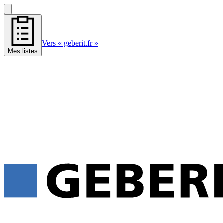
Vers « geberit.fr »
Mes listes