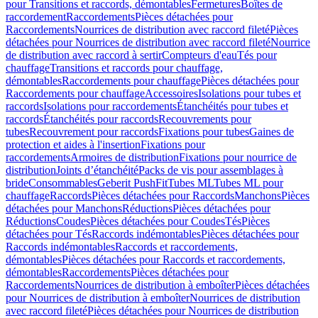
pour Transitions et raccords, démontables
Fermetures
Boîtes de
raccordement
Raccordements
Pièces détachées pour
Raccordements
Nourrices de distribution avec raccord fileté
Pièces
détachées pour Nourrices de distribution avec raccord fileté
Nourrice
de distribution avec raccord à sertir
Compteurs d'eau
Tés pour
chauffage
Transitions et raccords pour chauffage,
démontables
Raccordements pour chauffage
Pièces détachées pour
Raccordements pour chauffage
Accessoires
Isolations pour tubes et
raccords
Isolations pour raccordements
Étanchéités pour tubes et
raccords
Étanchéités pour raccords
Recouvrements pour
tubes
Recouvrement pour raccords
Fixations pour tubes
Gaines de
protection et aides à l'insertion
Fixations pour
raccordements
Armoires de distribution
Fixations pour nourrice de
distribution
Joints d’étanchéité
Packs de vis pour assemblages à
bride
Consommables
Geberit PushFit
Tubes ML
Tubes ML pour
chauffage
Raccords
Pièces détachées pour Raccords
Manchons
Pièces
détachées pour Manchons
Réductions
Pièces détachées pour
Réductions
Coudes
Pièces détachées pour Coudes
Tés
Pièces
détachées pour Tés
Raccords indémontables
Pièces détachées pour
Raccords indémontables
Raccords et raccordements,
démontables
Pièces détachées pour Raccords et raccordements,
démontables
Raccordements
Pièces détachées pour
Raccordements
Nourrices de distribution à emboîter
Pièces détachées
pour Nourrices de distribution à emboîter
Nourrices de distribution
avec raccord fileté
Pièces détachées pour Nourrices de distribution