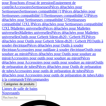
pour Bouchons d'essai de pression
Equipement de
contrôle
Accessoires
Sertisseuses
Pièces détachées pour
Sertisseuses
Sertisseuses compatibilité [1]
Pièces détachées pour
Sertisseuses compatibilité [1]
Sertisseuses compatibilité [2]
Pièces
détachées pour Sertisseuses compatibilité [2]
Sertisseuses
compatibilité [2XL]
Pièces détachées pour Sertisseuses compatibilité
[2XL]
Mallettes universelles
Pièces détachées pour Mallettes
universelles
Mallettes universelles
Pièces détachées pour Mallettes
universelles
Outils pour Geberit Silent-db20 / Geberit PE
Pièces
détachées pour Outils pour Geberit Silent-db20 / Geberit PE
Outils à
souder électrique
Pièces détachées pour Outils à souder
électrique
Accessoires pour outillage à souder électrique
Outils pour
soudure au miroir
Pièces détachées pour Outils pour soudure au
miroir
Accessoires pour outils pour soudure au miroir
Pièces
détachées pour Accessoires pour outils pour soudure au miroir
Outils
de préparation de tubes
Pièces détachées pour Outils de préparation
de tubes
Accessoires pour outils de préparation de tubes
Pièces
détachées pour Accessoires pour outils de préparation de tubes
Aides
à la commande
Télécommandes
Catégories de produits
Lignes de salle de bains
Nouveautés