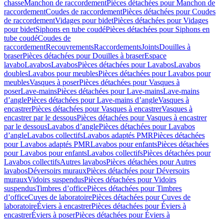
chasse
Manchon de raccordement
Pièces détachées pour Manchon de
raccordement
Coudes de raccordement
Pièces détachées pour Coudes
de raccordement
Vidages pour bidet
Pièces détachées pour Vidages
pour bidet
Siphons en tube coudé
Pièces détachées pour Siphons en
tube coudé
Coudes de
raccordement
Recouvrements
Raccordements
Joints
Douilles à
braser
Pièces détachées pour Douilles à braser
Espace
lavabo
Lavabos
Lavabos
Pièces détachées pour Lavabos
Lavabos
doubles
Lavabos pour meubles
Pièces détachées pour Lavabos pour
meubles
Vasques à poser
Pièces détachées pour Vasques à
poser
Lave-mains
Pièces détachées pour Lave-mains
Lave-mains
d’angle
Pièces détachées pour Lave-mains d’angle
Vasques à
encastrer
Pièces détachées pour Vasques à encastrer
Vasques à
encastrer par le dessous
Pièces détachées pour Vasques à encastrer
par le dessous
Lavabos d’angle
Pièces détachées pour Lavabos
d’angle
Lavabos collectifs
Lavabos adaptés PMR
Pièces détachées
pour Lavabos adaptés PMR
Lavabos pour enfants
Pièces détachées
pour Lavabos pour enfants
Lavabos collectifs
Pièces détachées pour
Lavabos collectifs
Autres lavabos
Pièces détachées pour Autres
lavabos
Déversoirs muraux
Pièces détachées pour Déversoirs
muraux
Vidoirs suspendus
Pièces détachées pour Vidoirs
suspendus
Timbres dʼoffice
Pièces détachées pour Timbres
dʼoffice
Cuves de laboratoire
Pièces détachées pour Cuves de
laboratoire
Éviers à encastrer
Pièces détachées pour Éviers à
encastrer
Éviers à poser
Pièces détachées pour Éviers à