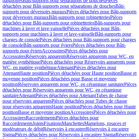
baignoires
Bâti-supports pour séparations de douches
Pièces
détachées pour Bâti-supports pour séparations de douches
Bâti-
supports pour déversoirs muraux
Pièces détachées pour Bâti-supports
pour déversoirs muraux
Bâti-supports pour robinetteries
Pièces
détachées pour Bâti-supports pour robinetteries
Bâti-supports pour
machines à laver et lave-vaisselle
Pièces détachées pour Bâti-
supports pour machines à laver et lave-vaisselle
Bâti-supports pour
charges de console
Pièces détachées pour Bâti-supports pour charges
de console
Bâti-supports pour éviers
Pièces détachées pour Bâti-
supports pour éviers
Accessoires
Pièces détachées pour
Accessoires
Réservoirs apparents
Réservoirs apparents pour WC, en
matière synthétique
Pièces détachées pour Réservoirs apparents pour
WC, en matière synthétique
Attenant
Pièces détachées pour
Attenant
Haute position
Pièces détachées pour Haute position
Basse et
moyenne position
Pièces détachées pour Basse et moyenne
position
Réservoirs apparents pour WC, en céramique sanitaire
Pièces
détachées pour Réservoirs apparents pour WC, en céramique
sanitaire
Attenant
Pièces détachées pour Attenant
Tubes de chasse
pour réservoirs apparents
Pièces détachées pour Tubes de chasse
pour réservoirs apparents
Haute position
Pièces détachées pour Haute
position
Basse et moyenne position
Accessoires
Pièces détachées pour
Accessoires
Raccordements
Pièces détachées pour
Raccordements
Joints
Fixations
Manchettes
Mamelons, rosaces et
modérateurs de débit
Réservoirs à encastrer
Réservoirs à encastrer
Sigma
Pièces détachées pour Réservoirs à encastrer Sigma
Réservoirs