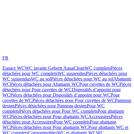
FR
Espace WC
WC lavants Geberit AquaClean
WC complets
Pièces
détachées pour WC complets
WC suspendus
Pièces détachées pour
WC suspendus
WC au sol
Pièces détachées pour WC au sol
Abattants
WC
Pièces détachées pour Abattants WC
Pour cuvettes de WC
Pièces
détachées pour Pour cuvettes de WC
Dispositifs d’appoint pour
WC
Pièces détachées pour Dispositifs d’appoint pour WC
Pour
cuvettes de WC
Pièces détachées pour Pour cuvettes de WC
Panneau
design
Pièces détachées pour Panneau design
Pour WC
complets
Pièces détachées pour Pour WC complets
Pour abattants
WC
Pièces détachées pour Pour abattants WC
Accessoires
Pièces
détachées pour Accessoires
Pour WC complets
Pour abattants
WC
Pièces détachées pour Pour abattants WC
Pour abattants WC et
WC complets
Consommables
WC et abattants WC
WC