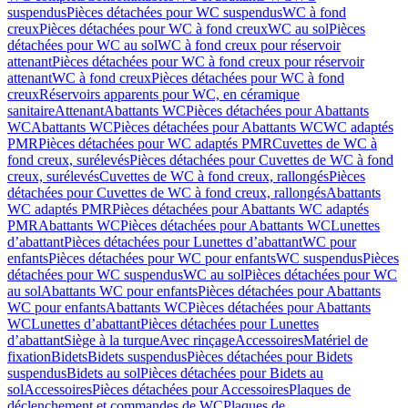
suspendus
Pièces détachées pour WC suspendus
WC à fond
creux
Pièces détachées pour WC à fond creux
WC au sol
Pièces
détachées pour WC au sol
WC à fond creux pour réservoir
attenant
Pièces détachées pour WC à fond creux pour réservoir
attenant
WC à fond creux
Pièces détachées pour WC à fond
creux
Réservoirs apparents pour WC, en céramique
sanitaire
Attenant
Abattants WC
Pièces détachées pour Abattants
WC
Abattants WC
Pièces détachées pour Abattants WC
WC adaptés
PMR
Pièces détachées pour WC adaptés PMR
Cuvettes de WC à
fond creux, surélevés
Pièces détachées pour Cuvettes de WC à fond
creux, surélevés
Cuvettes de WC à fond creux, rallongés
Pièces
détachées pour Cuvettes de WC à fond creux, rallongés
Abattants
WC adaptés PMR
Pièces détachées pour Abattants WC adaptés
PMR
Abattants WC
Pièces détachées pour Abattants WC
Lunettes
d’abattant
Pièces détachées pour Lunettes d’abattant
WC pour
enfants
Pièces détachées pour WC pour enfants
WC suspendus
Pièces
détachées pour WC suspendus
WC au sol
Pièces détachées pour WC
au sol
Abattants WC pour enfants
Pièces détachées pour Abattants
WC pour enfants
Abattants WC
Pièces détachées pour Abattants
WC
Lunettes d’abattant
Pièces détachées pour Lunettes
d’abattant
Siège à la turque
Avec rinçage
Accessoires
Matériel de
fixation
Bidets
Bidets suspendus
Pièces détachées pour Bidets
suspendus
Bidets au sol
Pièces détachées pour Bidets au
sol
Accessoires
Pièces détachées pour Accessoires
Plaques de
déclenchement et commandes de WC
Plaques de