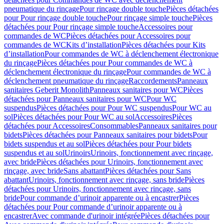
pneumatique du rinçage
Pour rinçage double touche
Pièces détachées
pour Pour rinçage double touche
Pour rinçage simple touche
Pièces
détachées pour Pour rinçage simple touche
Accessoires pour
commandes de WC
Pièces détachées pour Accessoires pour
commandes de WC
Kits d’installation
Pièces détachées pour Kits
d’installation
Pour commandes de WC à déclenchement électronique
du rinçage
Pièces détachées pour Pour commandes de WC à
déclenchement électronique du rinçage
Pour commandes de WC à
déclenchement pneumatique du rinçage
Raccordements
Panneaux
sanitaires Geberit Monolith
Panneaux sanitaires pour WC
Pièces
détachées pour Panneaux sanitaires pour WC
Pour WC
suspendus
Pièces détachées pour Pour WC suspendus
Pour WC au
sol
Pièces détachées pour Pour WC au sol
Accessoires
Pièces
détachées pour Accessoires
Consommables
Panneaux sanitaires pour
bidets
Pièces détachées pour Panneaux sanitaires pour bidets
Pour
bidets suspendus et au sol
Pièces détachées pour Pour bidets
suspendus et au sol
Urinoirs
Urinoirs, fonctionnement avec rinçage,
avec bride
Pièces détachées pour Urinoirs, fonctionnement avec
rinçage, avec bride
Sans abattant
Pièces détachées pour Sans
abattant
Urinoirs, fonctionnement avec rinçage, sans bride
Pièces
détachées pour Urinoirs, fonctionnement avec rinçage, sans
bride
Pour commande d’urinoir apparente ou à encastrer
Pièces
détachées pour Pour commande d’urinoir apparente ou à
encastrer
Avec commande d'urinoir intégrée
Pièces détachées pour