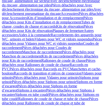
rinçage, alimentation sur secteur
Avec déclenchement électronique
du rinçage, alimentation par piles
Pièces détachées pour Avec
déclenchement électronique du rinçage, alimentation par piles
Avec
déclenchement pneumatique du rinçage
Accessoires
Pièces détachées
pour Accessoires
Kits d’installation et de remplacement
Pièces
détachées pour Kits d’installation et de remplacement
Tubes de
chasse, coudes de chasse et raccords
Kits de rénovation
Pièces
détachées pour Kits de rénovation
Plaques de fermeture
Autres
accessoires
Aides à la commande
Raccordements des appareils pour
WC, urinoirs et bidets
Vidages pour WC et vidoirs suspendus
Pièces
détachées pour Vidages pour WC et vidoirs suspendus
Coudes de
raccordement
Pièces détachées pour Coudes de
raccordement
Manchon de raccordement
Pièces détachées pour
Manchon de raccordement
Kits de raccordement
Pièces détachées
pour Kits de raccordement
Rallonges de coude de chasse
Pièces
détachées pour Rallonges de coude de chasse
Raccords en
PVC
Pièces détachées pour Raccords en PVC
Manchettes et cache-
boulons
Raccords de transition et pièces de connexion
Vidages pour
urinoirs
Pièces détachées pour Vidages pour urinoirs
Siphons pour
urinoir
Pièces détachées pour Siphons pour urinoir
Siphons en forme
d’escargot
Pièces détachées pour Siphons en forme
d’escargot
Siphons à encastrer
Pièces détachées pour Siphons à
encastrer
Siphons en tube coudé
Pièces détachées pour Siphons en
tube coudé
Rallonges de coude de chasse et tube de chasse
Pièces
détachées pour Rallonges de coude de chasse et tube de