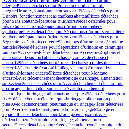
Avec commande d'urinoir intégrée
Pour commande d'urinoir
intégrée
Pièces détachées pour Pour commande d'urinoir
intégrée
Urinoirs, fonctionnement sans eau
Pièces détachées pour
Urinoirs, fonctionnement sans eau
Sans abattant
Pièces détachées
pour Sans abattant
Séparations d’urinoirs
Pièces détachées pour
Séparations d’urinoirs
Séparations d’urinoirs en matière
synthétique
Pièces détachées pour Séparations d’urinoirs en matière
synthétique
Séparations d’urinoirs en verre
Pièces détachées pour
Séparations d’urinoirs en verre
Séparations d’urinoirs en céramique
sanitaire
Pièces détachées pour Séparations d’urinoirs en céramique
sanitaire
Accessoires
Pièces détachées pour Accessoires
Siphons et
accessoires de siphon
Tubes de chasse, coudes de chasse et
raccords
Pièces détachées pour Tubes de chasse, coudes de chasse et
raccords
Matériel de fixation
Habillages latéraux
Commandes
dʼurinoir
Montage encastré
Pièces détachées pour Montage
encastré
Avec déclenchement électronique du rinçage, alimentation
sur secteur
Pièces détachées pour Avec déclenchement électronique
du rinçage, alimentation sur secteur
Avec déclenchement
électronique du rinçage, alimentation par piles
Pièces détachées pour
Avec déclenchement électronique du rinçage, alimentation par
piles
Avec déclenchement pneumatique du rinçage
Pièces détachées
pour Avec déclenchement pneumatique du rinçage
Montage en
apparent
Pièces détachées pour Montage en apparent
Avec
déclenchement électronique du rinçage, alimentation sur
secteur
Pièces détachées pour Avec déclenchement électronique du