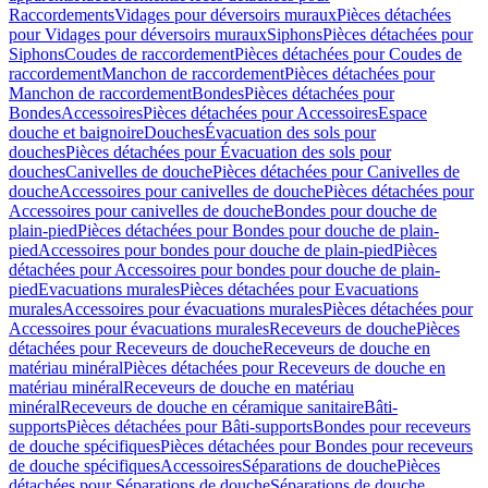
Raccordements
Vidages pour déversoirs muraux
Pièces détachées
pour Vidages pour déversoirs muraux
Siphons
Pièces détachées pour
Siphons
Coudes de raccordement
Pièces détachées pour Coudes de
raccordement
Manchon de raccordement
Pièces détachées pour
Manchon de raccordement
Bondes
Pièces détachées pour
Bondes
Accessoires
Pièces détachées pour Accessoires
Espace
douche et baignoire
Douches
Évacuation des sols pour
douches
Pièces détachées pour Évacuation des sols pour
douches
Canivelles de douche
Pièces détachées pour Canivelles de
douche
Accessoires pour canivelles de douche
Pièces détachées pour
Accessoires pour canivelles de douche
Bondes pour douche de
plain-pied
Pièces détachées pour Bondes pour douche de plain-
pied
Accessoires pour bondes pour douche de plain-pied
Pièces
détachées pour Accessoires pour bondes pour douche de plain-
pied
Evacuations murales
Pièces détachées pour Evacuations
murales
Accessoires pour évacuations murales
Pièces détachées pour
Accessoires pour évacuations murales
Receveurs de douche
Pièces
détachées pour Receveurs de douche
Receveurs de douche en
matériau minéral
Pièces détachées pour Receveurs de douche en
matériau minéral
Receveurs de douche en matériau
minéral
Receveurs de douche en céramique sanitaire
Bâti-
supports
Pièces détachées pour Bâti-supports
Bondes pour receveurs
de douche spécifiques
Pièces détachées pour Bondes pour receveurs
de douche spécifiques
Accessoires
Séparations de douche
Pièces
détachées pour Séparations de douche
Séparations de douche