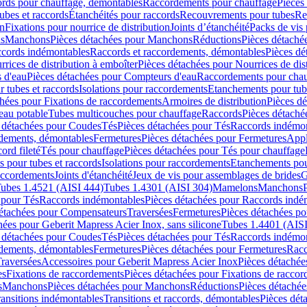
cords pour chauffage, démontables
Raccordements pour chauffage
Pièces
ubes et raccords
Étanchéités pour raccords
Recouvrements pour tubes
Re
on
Fixations pour nourrice de distribution
Joints d’étanchéité
Packs de vis
ds
Manchons
Pièces détachées pour Manchons
Réductions
Pièces détaché
ccords indémontables
Raccords et raccordements, démontables
Pièces dé
rrices de distribution à emboîter
Pièces détachées pour Nourrices de dis
 d'eau
Pièces détachées pour Compteurs d'eau
Raccordements pour chau
r tubes et raccords
Isolations pour raccordements
Etanchements pour tube
chées pour Fixations de raccordements
Armoires de distribution
Pièces dé
eau potable
Tubes multicouches pour chauffage
Raccords
Pièces détaché
 détachées pour Coudes
Tés
Pièces détachées pour Tés
Raccords indémon
rdements, démontables
Fermetures
Pièces détachées pour Fermetures
Appl
ord fileté
Tés pour chauffage
Pièces détachées pour Tés pour chauffage
ns pour tubes et raccords
Isolations pour raccordements
Etanchements pour
raccordements
Joints d'étanchéité
Jeux de vis pour assemblages de brides
G
ubes 1.4521 (AISI 444)
Tubes 1.4301 (AISI 304)
Mamelons
Manchons
 pour Tés
Raccords indémontables
Pièces détachées pour Raccords indé
détachées pour Compensateurs
Traversées
Fermetures
Pièces détachées po
hées pour Geberit Mapress Acier Inox, sans silicone
Tubes 1.4401 (AISI
 détachées pour Coudes
Tés
Pièces détachées pour Tés
Raccords indémon
rdements, démontables
Fermetures
Pièces détachées pour Fermetures
Racc
raversées
Accessoires pour Geberit Mapress Acier Inox
Pièces détachée
es
Fixations de raccordements
Pièces détachées pour Fixations de racco
s
Manchons
Pièces détachées pour Manchons
Réductions
Pièces détachée
ransitions indémontables
Transitions et raccords, démontables
Pièces dét