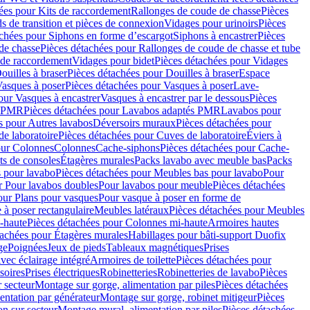
ées pour Kits de raccordement
Rallonges de coude de chasse
Pièces
s de transition et pièces de connexion
Vidages pour urinoirs
Pièces
achées pour Siphons en forme d’escargot
Siphons à encastrer
Pièces
de chasse
Pièces détachées pour Rallonges de coude de chasse et tube
 de raccordement
Vidages pour bidet
Pièces détachées pour Vidages
ouilles à braser
Pièces détachées pour Douilles à braser
Espace
asques à poser
Pièces détachées pour Vasques à poser
Lave-
our Vasques à encastrer
Vasques à encastrer par le dessous
Pièces
s PMR
Pièces détachées pour Lavabos adaptés PMR
Lavabos pour
s pour Autres lavabos
Déversoirs muraux
Pièces détachées pour
e laboratoire
Pièces détachées pour Cuves de laboratoire
Éviers à
our Colonnes
Colonnes
Cache-siphons
Pièces détachées pour Cache-
ts de consoles
Étagères murales
Packs lavabo avec meuble bas
Packs
 pour lavabo
Pièces détachées pour Meubles bas pour lavabo
Pour
r Pour lavabos doubles
Pour lavabos pour meuble
Pièces détachées
our Plans pour vasques
Pour vasque à poser en forme de
 à poser rectangulaire
Meubles latéraux
Pièces détachées pour Meubles
-haute
Pièces détachées pour Colonnes mi-haute
Armoires hautes
tachées pour Étagères murales
Habillages pour bâti-support Duofix
ge
Poignées
Jeux de pieds
Tableaux magnétiques
Prises
vec éclairage intégré
Armoires de toilette
Pièces détachées pour
soires
Prises électriques
Robinetteries
Robinetteries de lavabo
Pièces
 secteur
Montage sur gorge, alimentation par piles
Pièces détachées
entation par générateur
Montage sur gorge, robinet mitigeur
Pièces
n sur secteur
Montage mural, alimentation par piles
Pièces détachées