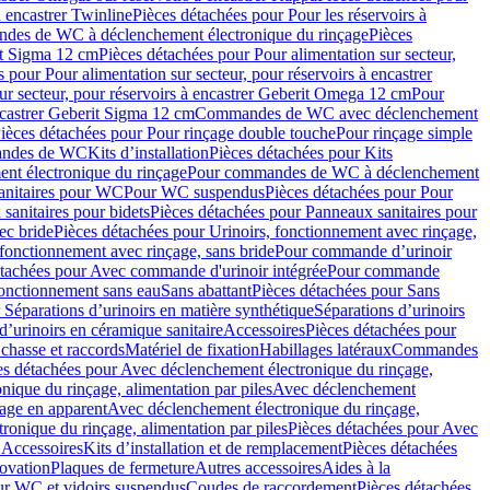
à encastrer Twinline
Pièces détachées pour Pour les réservoirs à
es de WC à déclenchement électronique du rinçage
Pièces
rit Sigma 12 cm
Pièces détachées pour Pour alimentation sur secteur,
 pour Pour alimentation sur secteur, pour réservoirs à encastrer
ur secteur, pour réservoirs à encastrer Geberit Omega 12 cm
Pour
encastrer Geberit Sigma 12 cm
Commandes de WC avec déclenchement
ièces détachées pour Pour rinçage double touche
Pour rinçage simple
mandes de WC
Kits d’installation
Pièces détachées pour Kits
nt électronique du rinçage
Pour commandes de WC à déclenchement
anitaires pour WC
Pour WC suspendus
Pièces détachées pour Pour
sanitaires pour bidets
Pièces détachées pour Panneaux sanitaires pour
ec bride
Pièces détachées pour Urinoirs, fonctionnement avec rinçage,
 fonctionnement avec rinçage, sans bride
Pour commande d’urinoir
étachées pour Avec commande d'urinoir intégrée
Pour commande
fonctionnement sans eau
Sans abattant
Pièces détachées pour Sans
 Séparations d’urinoirs en matière synthétique
Séparations d’urinoirs
d’urinoirs en céramique sanitaire
Accessoires
Pièces détachées pour
chasse et raccords
Matériel de fixation
Habillages latéraux
Commandes
es détachées pour Avec déclenchement électronique du rinçage,
ique du rinçage, alimentation par piles
Avec déclenchement
age en apparent
Avec déclenchement électronique du rinçage,
onique du rinçage, alimentation par piles
Pièces détachées pour Avec
 Accessoires
Kits d’installation et de remplacement
Pièces détachées
novation
Plaques de fermeture
Autres accessoires
Aides à la
ur WC et vidoirs suspendus
Coudes de raccordement
Pièces détachées