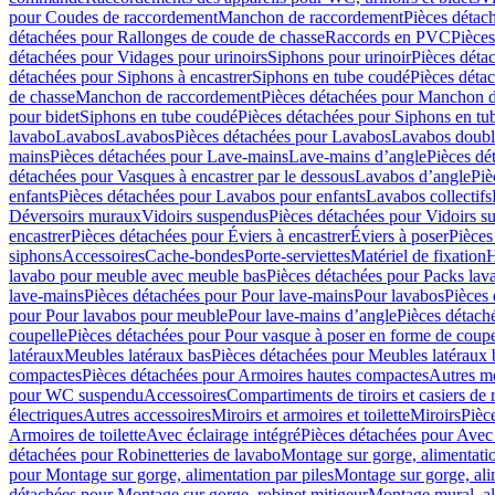
pour Coudes de raccordement
Manchon de raccordement
Pièces détac
détachées pour Rallonges de coude de chasse
Raccords en PVC
Pièce
détachées pour Vidages pour urinoirs
Siphons pour urinoir
Pièces déta
détachées pour Siphons à encastrer
Siphons en tube coudé
Pièces déta
de chasse
Manchon de raccordement
Pièces détachées pour Manchon 
pour bidet
Siphons en tube coudé
Pièces détachées pour Siphons en tu
lavabo
Lavabos
Lavabos
Pièces détachées pour Lavabos
Lavabos doubl
mains
Pièces détachées pour Lave-mains
Lave-mains d’angle
Pièces dé
détachées pour Vasques à encastrer par le dessous
Lavabos d’angle
Piè
enfants
Pièces détachées pour Lavabos pour enfants
Lavabos collectifs
Déversoirs muraux
Vidoirs suspendus
Pièces détachées pour Vidoirs s
encastrer
Pièces détachées pour Éviers à encastrer
Éviers à poser
Pièces
siphons
Accessoires
Cache-bondes
Porte-serviettes
Matériel de fixation
H
lavabo pour meuble avec meuble bas
Pièces détachées pour Packs la
lave-mains
Pièces détachées pour Pour lave-mains
Pour lavabos
Pièces
pour Pour lavabos pour meuble
Pour lave-mains d’angle
Pièces détach
coupelle
Pièces détachées pour Pour vasque à poser en forme de coupe
latéraux
Meubles latéraux bas
Pièces détachées pour Meubles latéraux 
compactes
Pièces détachées pour Armoires hautes compactes
Autres m
pour WC suspendu
Accessoires
Compartiments de tiroirs et casiers de
électriques
Autres accessoires
Miroirs et armoires et toilette
Miroirs
Pièc
Armoires de toilette
Avec éclairage intégré
Pièces détachées pour Avec 
détachées pour Robinetteries de lavabo
Montage sur gorge, alimentatio
pour Montage sur gorge, alimentation par piles
Montage sur gorge, ali
détachées pour Montage sur gorge, robinet mitigeur
Montage mural, al