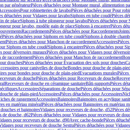
on par générateur
Pièces détachées pour Montage mural, alimentation pa
Accessoires
Pour robinetteries de lavabo
Pièces détachées pour Pour robi
es détachées pour Vidages pour lavabo
Siphons en tube coudé
Pièces dé
in de place
Siphons à tube plongeur pour lavabo
Pièces détachées pour 
ongeur pour lavabo, modèle gain de place
Siphons à encastrer
Pièces dét
ouvrements
Raccordements
Pièces détachées pour Raccordements
Joints
dé
Pièces détachées pour Siphons en tube coudé
Siphons à double chamb
ent
Pièces détachées pour Manchon de raccordement
Accessoires
Pièces
our Siphons en tube coudé
Siphons à encastrer
Pièces détachées pour Sip
s pour déversoirs muraux
Pièces détachées pour Vidages pour déversoi
 de raccordement
Pièces détachées pour Manchon de raccordement
Bon
pour douches
Pièces détachées pour Évacuation des sols pour douches
Ca
ccessoires pour canivelles de douche
Bondes pour douche de plain-pie
ires pour bondes pour douche de plain-pied
Evacuations murales
Pièces
eceveurs de douche
Pièces détachées pour Receveurs de douche
Receve
ral
Receveurs de douche en céramique sanitaire
Bâti-supports
Pièces dét
pécifiques
Accessoires
Séparations de douche
Pièces détachées pour Sép
 douche de plain-pied
Accessoires
Pièces détachées pour Accessoires
Nic
Niches de rangement
Accessoires
Baignoires
Baignoires en acrylique sanit
res en matériau minéral
Pièces détachées pour Baignoires en matériau m
douches et baignoires
Vidages pour receveurs de douche, d52
Pièces dé
s de douche, d62
Pièces détachées pour Vidages pour receveurs de dou
Vidages pour receveurs de douche, d90
Avec cache-bonde
Pièces détach
Vidages pour receveurs de douche Sestra
Pièces détachées pour Vidages