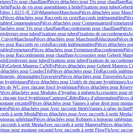
etures
Tés pour chauffage
Pièces détachées pour Tés pour chauffage
Rac
chéité
Packs de vis pour assemblages à bride
Fixations pour tubes
Geberi
Tubes 1.0215 (E 220)
Mamelons
Manchons
Pièces détachées pour Manc
ix
Pièces détachées pour Raccords en croix
Raccords indémontables
Pièc
tables
Compensateurs
Pièces détachées pour Compensateurs
Fermetures
étachées pour Tés pour chauffage
Raccordements pour chauffage
Pièces
njoliveurs pour tubes
Fixations pour tubes
Fixations de raccordements
Jo
s Cuivre
Manchons
Pièces détachées pour Manchons
Réductions
Pièces d
ées pour Raccords en croix
Raccords indémontables
Pièces détachées po
tables
Fermetures
Pièces détachées pour Fermetures
Raccordements
Pièc
ées pour Raccordements pour chauffage
Accessoires pour Geberit Mapr
ords
Enjoliveurs pour tubes
Fixations pour tubes
Fixations de raccordeme
NiFe
Geberit Mapress CuNiFe
Pièces détachées pour Geberit Mapress 
 détachées pour Coudes
Tés
Pièces détachées pour Tés
Raccords indémon
rdements, démontables
Traversées
Pièces détachées pour Traversées
Acces
age hygiéniques
Pièces détachées pour Unités de rinçage hygiéniques
Acc
des de WC avec rinçage forcé hygiénique
Pièces détachées pour Réser
Pièces détachées pour Modules d’hygiène à intégrer
Accessoires pour r
 rinçage forcé hygiénique
Capteurs
Câbles
Blocs d’alimentation
Pièces d
montage encastré
Pièces détachées pour Vannes à siège droit pour monta
letés
Pièces détachées pour Avec raccords filetés
Vannes à siège incliné
P
ords à sertir Mepla
Pièces détachées pour Avec raccords à sertir Mepla
boisseau sphérique
Pièces détachées pour Robinets à boisseau sphérique
raccords à sertir Mepla
Avec raccords à sertir Mapress
Pièces détachées
érique pour montage encastré
Avec raccords à sertir FlowFit
Avec raccord