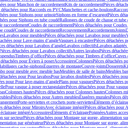
hées pour Manchon de raccordement
Kits de raccordement
Pièces détach
s détachées pour Raccords en PVC
Manchettes et cache-boulons
Raccord
chées pour Siphons pour urinoir
Siphons en forme d’escargot
Pièces dét
chées pour Siphons en tube coudé
Rallonges de coude de chasse et tube 
de raccordement
Coudes de raccordement
Pièces détachées pour Coudes
be coudé
Coudes de raccordement
Recouvrements
Raccordements
Joints
D
es
Lavabos pour meubles
Pièces détachées pour Lavabos pour meubles
V
tachées pour Lave-mains d’angle
Vasques à encastrer
Pièces détachées p
ces détachées pour Lavabos d’angle
Lavabos collectifs
Lavabos adapté
Pièces détachées pour Lavabos collectifs
Autres lavabos
Pièces détachée
uspendus
Timbres dʼoffice
Pièces détachées pour Timbres dʼoffice
Cuves d
 détachées pour Éviers à poser
Accessoires
Colonnes
Pièces détachées p
abillages cache-siphons
Equerres de montage
Couvre-joints
Dosserets
Ki
vabo pour meuble avec meuble bas
Meubles de salle de bains
Meubles bas
 détachées pour Pour lavabos
Pour lavabos doubles
Pièces détachées pou
ées pour Pour lave-mains d’angle
Plans pour vasques
Pièces détachées p
lle
Pour vasque à poser rectangulaire
Pièces détachées pour Pour vasque
bas
Colonnes hautes
Pièces détachées pour Colonnes hautes
Colonnes mi
eubles
Pièces détachées pour Autres meubles
Étagères murales
Pièces dé
 rangement
Porte-serviettes et crochets porte-serviettes
Éléments d’éclaira
es détachées pour Miroirs
Avec éclairage intégré
Pièces détachées pour A
éclairage intégré
Accessoires
Éléments d’éclairage
Poignées
Autres acces
n sur secteur
Pièces détachées pour Montage sur gorge, alimentation sur
mentation par générateur
Pièces détachées pour Montage sur gorge, alim
imentation sur secteur
Pièces détachées pour Montage mural, alimentatio