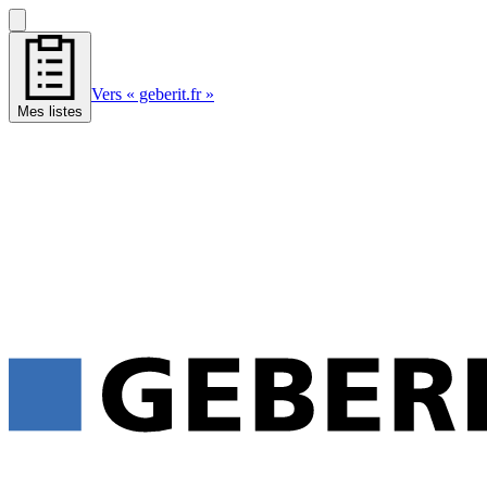
Vers « geberit.fr »
Mes listes