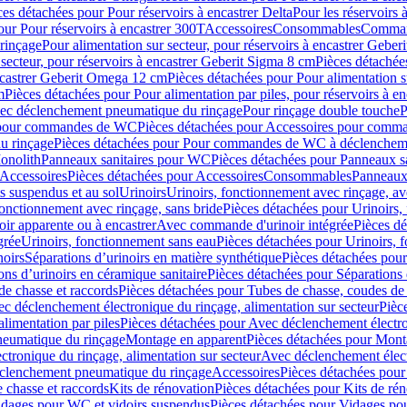
ces détachées pour Pour réservoirs à encastrer Delta
Pour les réservoirs 
our Pour réservoirs à encastrer 300T
Accessoires
Consommables
Command
rinçage
Pour alimentation sur secteur, pour réservoirs à encastrer Gebe
 secteur, pour réservoirs à encastrer Geberit Sigma 8 cm
Pièces détachées
encastrer Geberit Omega 12 cm
Pièces détachées pour Pour alimentation s
m
Pièces détachées pour Pour alimentation par piles, pour réservoirs à 
c déclenchement pneumatique du rinçage
Pour rinçage double touche
P
 pour commandes de WC
Pièces détachées pour Accessoires pour com
u rinçage
Pièces détachées pour Pour commandes de WC à déclencheme
onolith
Panneaux sanitaires pour WC
Pièces détachées pour Panneaux s
Accessoires
Pièces détachées pour Accessoires
Consommables
Panneaux 
s suspendus et au sol
Urinoirs
Urinoirs, fonctionnement avec rinçage, av
fonctionnement avec rinçage, sans bride
Pièces détachées pour Urinoirs,
ir apparente ou à encastrer
Avec commande d'urinoir intégrée
Pièces d
grée
Urinoirs, fonctionnement sans eau
Pièces détachées pour Urinoirs, 
noirs
Séparations d’urinoirs en matière synthétique
Pièces détachées pour
ons d’urinoirs en céramique sanitaire
Pièces détachées pour Séparations 
de chasse et raccords
Pièces détachées pour Tubes de chasse, coudes de 
c déclenchement électronique du rinçage, alimentation sur secteur
Pièc
limentation par piles
Pièces détachées pour Avec déclenchement électron
neumatique du rinçage
Montage en apparent
Pièces détachées pour Mont
tronique du rinçage, alimentation sur secteur
Avec déclenchement électr
clenchement pneumatique du rinçage
Accessoires
Pièces détachées pour
 chasse et raccords
Kits de rénovation
Pièces détachées pour Kits de ré
dages pour WC et vidoirs suspendus
Pièces détachées pour Vidages po