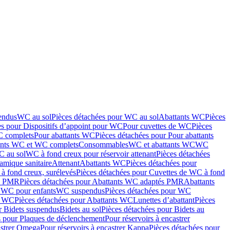
endus
WC au sol
Pièces détachées pour WC au sol
Abattants WC
Pièces
es pour Dispositifs d’appoint pour WC
Pour cuvettes de WC
Pièces
C complets
Pour abattants WC
Pièces détachées pour Pour abattants
ants WC et WC complets
Consommables
WC et abattants WC
WC
C au sol
WC à fond creux pour réservoir attenant
Pièces détachées
amique sanitaire
Attenant
Abattants WC
Pièces détachées pour
à fond creux, surélevés
Pièces détachées pour Cuvettes de WC à fond
és PMR
Pièces détachées pour Abattants WC adaptés PMR
Abattants
r WC pour enfants
WC suspendus
Pièces détachées pour WC
s WC
Pièces détachées pour Abattants WC
Lunettes d’abattant
Pièces
r Bidets suspendus
Bidets au sol
Pièces détachées pour Bidets au
s pour Plaques de déclenchement
Pour réservoirs à encastrer
astrer Omega
Pour réservoirs à encastrer Kappa
Pièces détachées pour