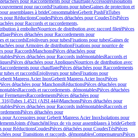
 détachées pour Raccordements pour chauffage
Accessoires
Isolations
couvrement pour raccords
Fixations pour tubes
Gaines de protection et
 pour assemblages à bride
Consommables
Geberit PushFit
Tubes
es pour Réductions
Coudes
Pièces détachées pour Coudes
Tés
Pièces
tachées pour Raccords et raccordements,
tribution à emboîter
Nourrices de distribution avec raccord fileté
Pièces
ffage
Pièces détachées pour Raccordements pour
s et raccords
Enjoliveurs pour tubes
Fixations pour tubes
Gaines de
tachées pour Armoires de distribution
Fixations pour nourrice de
es pour Raccords
Manchons
Pièces détachées pour
tables
Pièces détachées pour Raccords indémontables
Raccords et
iques
Pièces détachées pour Appliques
Nourrices de distribution avec
Raccordements pour chauffage
Pièces détachées pour Raccordements
 tubes et raccords
Enjoliveurs pour tubes
Fixations pour
eberit Mapress Acier Inox
Geberit Mapress Acier Inox
Pièces
Pièces détachées pour Manchons
Réductions
Pièces détachées pour
montables
Raccords et raccordements, démontables
Pièces détachées
ur Fermetures
Raccordements
Pièces détachées pour
 316)
Tubes 1.4521 (AISI 444)
Manchons
Pièces détachées pour
tables
Pièces détachées pour Raccords indémontables
Raccords et
ordements
Pièces détachées pour
s pour Accessoires pour Geberit Mapress Acier Inox
Isolations pour
rdements
Joints d'étanchéité
Jeux de vis pour assemblages à bride
Geberit
s pour Réductions
Coudes
Pièces détachées pour Coudes
Tés
Pièces
achées pour Transitions et raccords, démontables
Compensateurs
Pièces