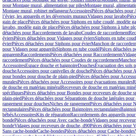
pour Montage mural, alimentation par piles
Montage mural, alimentati
Montage mural, robinet mélangeur
Accessoires
Pièces détachées pour 
l’évier, les appareils et les déversoirs muraux
Vidages pour lavabo
Pièc
gain de place
Pièces détachées pour Siphons en tube coudé, modèle ga
lavabo, modèle gain de place
Pièces détachées pour Siphons à tube pl
détachées pour Raccordements de lavabo
Coudes de raccordement
Rec
éviers
Pièces détachées pour Vidages pour éviers
Siphons en tube cou
évier
Pièces détachées pour Siphons pour évier
Manchon de raccordem
pour Vidages pour appareils
Siphons en tube coudé
Pièces détachées p
apparents
Raccordements
Pièces détachées pour Raccordements
Vidage
raccordement
Pièces détachées pour Coudes de raccordement
Manchon
Accessoires
Espace douche et baignoire
Douches
Évacuation des sols 
douche
Accessoires pour canivelles de douche
Pièces détachées pour A
pour bondes pour douche de plain-pied
Pièces détachées pour Accesso
murales
Pièces détachées pour Accessoires pour évacuations murales
R
de douche en matériau minéral
Receveurs de douche en matériau miné
spécifiques
Pièces détachées pour Bondes pour receveurs de douche s
plain-pied
Pièces détachées pour Séparations de douche latérales pour
rangement pour douches
Niches de rangement
Pièces détachées pour 
rectangulaires
Pièces détachées pour Baignoires rectangulaires
Baignoi
bébés
Accessoires
Kits de réparation
Raccordements des appareils pour 
bonde
Pièces détachées pour Avec cache-bonde
Vidages pour receveur
bonde
Vidages pour receveurs de douche, d90
Pièces détachées pour 
Sans cache-bonde
Cache-bondes
Pièces détachées pour Cache-bondes