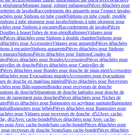
r générateur
Montage mural, robinet mélangeur
Pièces détachées pour
netteries de lavabo
Raccordements des appareils pour l’espace lavabo,
tachées pour Siphons en tube coudé
Siphons en tube coudé, modèle
Siphons à tube plongeur pour lavabo
Siphons à tube plongeur pour
achées pour Siphons à encastrer
Raccordements de lavabo
Pièces
Douilles à braser
Tubes de trop-plein
Rallonges
Vidages pour
re
Pièces détachées pour Siphons à double chambre
Siphons pour
 détachées pour Accessoires
Vidages pour appareils
Pièces détachées
hons à encastrer
Siphons apparents
Pièces détachées pour Siphons
rs muraux
Siphons
Pièces détachées pour Siphons
Coudes de
des
Pièces détachées pour Bondes
Accessoires
Pièces détachées pour
nivelles de douche
Pièces détachées pour Canivelles de
d
Pièces détachées pour Bondes pour douche de plain-pied
Accessoires
 détachées pour Evacuations murales
Accessoires pour évacuations
urs de douche en matériau minéral
Pièces détachées pour Receveurs
achées pour Bâti-supports
Bondes pour receveurs de douche
arations de douche
Séparations de douche latérales pour douche de
hes de rangement pour douches
Pièces détachées pour Niches de
aire
Pièces détachées pour Baignoires en acrylique sanitaire
Baignoires
inéral
Baignoires pour bébés
Pièces détachées pour Baignoires pour
tachées pour Vidages pour receveurs de douche, d52
Avec cache-
che, d62
Avec cache-bonde
Pièces détachées pour Avec cache-
ées pour Avec cache-bonde
Sans cache-bonde
Pièces détachées pour
 pour receveurs de douche Sestra
Sans cache-bonde
Pièces détachées