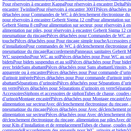
Pour réservoirs à encastrer Kappa
Pour réservoirs à encastrer Delta
Piè
encastrer Twinline
Pour réservoirs à encastrer 300T
Pièces détachées p
détachées pour Commandes de WC à déclenchement électronique du 
pour réservoirs à encastrer Geberit Sigma 12 cm
Pour alimentation sur
Geberit Sigma 8 cm
Pour alimentation sur secteur, pour réservoirs à 
alimentation par piles, pour réservoirs à encastrer Geberit Sigma 12 c
pneumatique du rinçage
Pièces détachées pour Commandes de WC ave
touche
Pièces détachées pour Pour rinçage simple touche
Accessoires
d’installation
Pour commandes de WC à déclenchement électronique d
pneumatique du rinçage
Raccordements
Panneaux sanitaires Geberit M
WC suspendus
Pour WC au sol
Pièces détachées pour Pour WC au sol
bidets
Pour bidets suspendus et au sol
Pièces détachées pour Pour bidet
avec bride
Sans abattant
Pièces détachées pour Sans abattant
Urinoirs, 
apparente ou à encastrer
Pièces détachées pour Pour commande d’urino
d'urinoir intégrée
Pièces détachées pour Pour commande d'urinoir inté
abattant
Séparations d’urinoirs
Pièces détachées pour Séparations d’uri
en verre
Pièces détachées pour Séparations d’urinoirs en verre
Séparati
Accessoires
Siphons et accessoires de siphon
Tubes de chasse, coudes 
dʼurinoir
Montage encastré
Pièces détachées pour Montage encastré
Ave
alimentation sur secteur
Avec déclenchement électronique du rinçage, a
pneumatique du rinçage
Pièces détachées pour Avec déclenchement p
alimentation sur secteur
Pièces détachées pour Avec déclenchement élec
déclenchement électronique du rinçage, alimentation par piles
Avec dé
pour Kits d’installation et de remplacement
Tubes de chasse, coudes de
commande
Raccordements des appareils pour WC, urinoirs et bidets
Vi