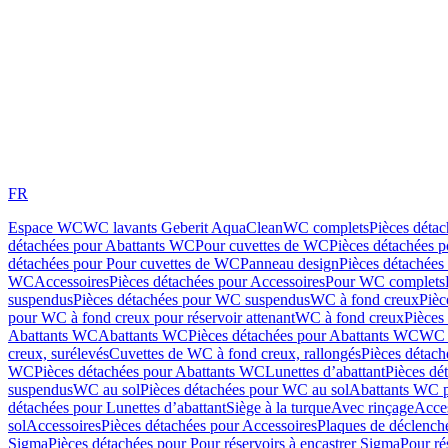
FR
Espace WC
WC lavants Geberit AquaClean
WC complets
Pièces déta
détachées pour Abattants WC
Pour cuvettes de WC
Pièces détachées 
détachées pour Pour cuvettes de WC
Panneau design
Pièces détachées
WC
Accessoires
Pièces détachées pour Accessoires
Pour WC complets
suspendus
Pièces détachées pour WC suspendus
WC à fond creux
Pièc
pour WC à fond creux pour réservoir attenant
WC à fond creux
Pièces
Abattants WC
Abattants WC
Pièces détachées pour Abattants WC
WC 
creux, surélevés
Cuvettes de WC à fond creux, rallongés
Pièces détach
WC
Pièces détachées pour Abattants WC
Lunettes d’abattant
Pièces dé
suspendus
WC au sol
Pièces détachées pour WC au sol
Abattants WC p
détachées pour Lunettes d’abattant
Siège à la turque
Avec rinçage
Acce
sol
Accessoires
Pièces détachées pour Accessoires
Plaques de déclenc
Sigma
Pièces détachées pour Pour réservoirs à encastrer Sigma
Pour ré