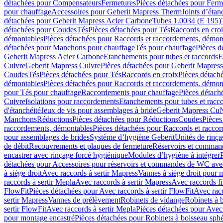
détachées pour Compensateurs
Fermetures
Pièces détachées pour Ferm
pour chauffage
Accessoires pour Geberit Mapress Therm
Joints d’étan
détachées pour Geberit Mapress Acier Carbone
Tubes 1.0034 (E 195)
détachées pour Coudes
Tés
Pièces détachées pour Tés
Raccords en cro
démontables
Pièces détachées pour Raccords et raccordements, démon
détachées pour Manchons pour chauffage
Tés pour chauffage
Pièces d
Geberit Mapress Acier Carbone
Etanchements pour tubes et raccords
E
Cuivre
Geberit Mapress Cuivre
Pièces détachées pour Geberit Mapres
Coudes
Tés
Pièces détachées pour Tés
Raccords en croix
Pièces détach
démontables
Pièces détachées pour Raccords et raccordements, démon
pour Tés pour chauffage
Raccordements pour chauffage
Pièces détach
Cuivre
Isolations pour raccordements
Etanchements pour tubes et racc
d'étanchéité
Jeux de vis pour assemblages à bride
Geberit Mapress Cu
Manchons
Réductions
Pièces détachées pour Réductions
Coudes
Pièces
raccordements, démontables
Pièces détachées pour Raccords et racco
pour assemblages de brides
Système d’hygiène Geberit
Unités de rinç
de débit
Recouvrements et plaques de fermeture
Réservoirs et comman
encastrer avec rinçage forcé hygiénique
Modules d’hygiène à intégrer
détachées pour Accessoires pour réservoirs et commandes de WC avec
à siège droit
Avec raccords à sertir Mapress
Vannes à siège droit pour 
raccords à sertir Mepla
Avec raccords à sertir Mapress
Avec raccords fi
FlowFit
Pièces détachées pour Avec raccords à sertir FlowFit
Avec racc
sertir Mapress
Vannes de prélèvement
Robinets de vidange
Robinets à 
sertir FlowFit
Avec raccords à sertir Mepla
Pièces détachées pour Avec 
pour montage encastré
Pièces détachées pour Robinets à boisseau sph