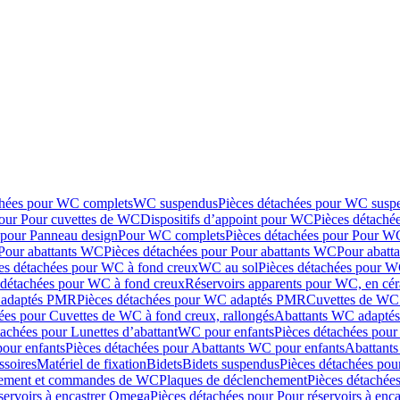
chées pour WC complets
WC suspendus
Pièces détachées pour WC susp
pour Pour cuvettes de WC
Dispositifs d’appoint pour WC
Pièces détaché
 pour Panneau design
Pour WC complets
Pièces détachées pour Pour W
Pour abattants WC
Pièces détachées pour Pour abattants WC
Pour abatt
es détachées pour WC à fond creux
WC au sol
Pièces détachées pour W
 détachées pour WC à fond creux
Réservoirs apparents pour WC, en cér
adaptés PMR
Pièces détachées pour WC adaptés PMR
Cuvettes de WC 
ées pour Cuvettes de WC à fond creux, rallongés
Abattants WC adapt
tachées pour Lunettes d’abattant
WC pour enfants
Pièces détachées pou
our enfants
Pièces détachées pour Abattants WC pour enfants
Abattant
ssoires
Matériel de fixation
Bidets
Bidets suspendus
Pièces détachées pou
hement et commandes de WC
Plaques de déclenchement
Pièces détachée
servoirs à encastrer Omega
Pièces détachées pour Pour réservoirs à enc