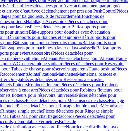
tive
Pièces détachées pour Avec actionnement par poignée rotative
Kits
rrivée d’eau
Pièces détachées pour Avec actionnement par poignée
 et arrivée d’eau
Avec déclenchement par pression PushControl
Pièces
idages pour baignoires
Kits de raccordement
Bouchons de
tèmes porteurs
Habillages
Accessoires
Pièces détachées pour
rts pour lavabos
Pièces détachées pour Bâti-supports pour
ts pour urinoirs
Bâti-supports pour douches avec évacuation
our Bâti-supports pour douches et baignoires
Bâti-supports pour
es pour Bâti-supports pour déversoirs muraux
Bâti-supports pour
Bâti-supports pour machines à laver et lave-vaisselle
Bâti-supports
ports pour éviers
Accessoires
Pièces détachées pour
 en matière synthétique
Attenant
Pièces détachées pour Attenant
Haute
s pour WC, en céramique sanitaire
Pièces détachées pour Réservoirs
 pour Tubes de chasse pour réservoirs apparents
Haute position
Pièces
r Raccordements
Joints
Fixations
Manchettes
Mamelons, rosaces et
astrer Omega
Pièces détachées pour Réservoirs à encastrer
inets flotteurs
Robinets flotteurs
Pièces détachées pour Robinets
réservoirs à encastrer
Pièces détachées pour Robinets flotteurs pour
inets flotteurs pour réservoirs, universels
Pièces détachées pour
mes de chasse
Pièces détachées pour Mécanismes de chasse
Rinçage
le touche
Pièces détachées pour Rinçage double touche
Mécanismes
e
Rinçage simple touche
Pièces détachées pour Rinçage simple
s ML
Tubes ML pour chauffage
Raccords
Pièces détachées pour
raccords, démontables
Fermetures
Boîtes de
s de distribution avec raccord fileté
Nourrice de distribution avec