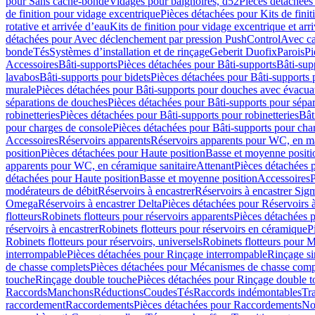
pour Sans cache-bonde
Vidages pour baignoires, d52
Pièces détachées
de finition pour vidage excentrique
Pièces détachées pour Kits de fini
rotative et arrivée d’eau
Kits de finition pour vidage excentrique et arr
détachées pour Avec déclenchement par pression PushControl
Avec c
bonde
Tés
Systèmes d’installation et de rinçage
Geberit Duofix
Parois
Pi
Accessoires
Bâti-supports
Pièces détachées pour Bâti-supports
Bâti-su
lavabos
Bâti-supports pour bidets
Pièces détachées pour Bâti-supports 
murale
Pièces détachées pour Bâti-supports pour douches avec évacua
séparations de douches
Pièces détachées pour Bâti-supports pour sépa
robinetteries
Pièces détachées pour Bâti-supports pour robinetteries
Bât
pour charges de console
Pièces détachées pour Bâti-supports pour cha
Accessoires
Réservoirs apparents
Réservoirs apparents pour WC, en ma
position
Pièces détachées pour Haute position
Basse et moyenne positi
apparents pour WC, en céramique sanitaire
Attenant
Pièces détachées 
détachées pour Haute position
Basse et moyenne position
Accessoires
P
modérateurs de débit
Réservoirs à encastrer
Réservoirs à encastrer Sig
Omega
Réservoirs à encastrer Delta
Pièces détachées pour Réservoirs à
flotteurs
Robinets flotteurs pour réservoirs apparents
Pièces détachées p
réservoirs à encastrer
Robinets flotteurs pour réservoirs en céramique
P
Robinets flotteurs pour réservoirs, universels
Robinets flotteurs pour 
interrompable
Pièces détachées pour Rinçage interrompable
Rinçage s
de chasse complets
Pièces détachées pour Mécanismes de chasse comp
touche
Rinçage double touche
Pièces détachées pour Rinçage double 
Raccords
Manchons
Réductions
Coudes
Tés
Raccords indémontables
Tra
raccordement
Raccordements
Pièces détachées pour Raccordements
Nou