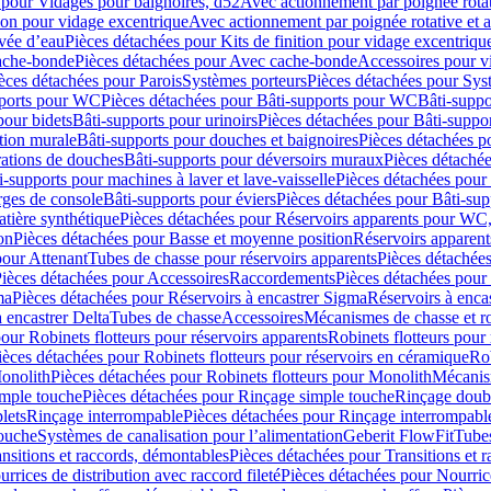
 pour Vidages pour baignoires, d52
Avec actionnement par poignée rota
tion pour vidage excentrique
Avec actionnement par poignée rotative et a
ivée d’eau
Pièces détachées pour Kits de finition pour vidage excentrique
ache-bonde
Pièces détachées pour Avec cache-bonde
Accessoires pour v
èces détachées pour Parois
Systèmes porteurs
Pièces détachées pour Sys
pports pour WC
Pièces détachées pour Bâti-supports pour WC
Bâti-suppo
pour bidets
Bâti-supports pour urinoirs
Pièces détachées pour Bâti-suppor
tion murale
Bâti-supports pour douches et baignoires
Pièces détachées p
rations de douches
Bâti-supports pour déversoirs muraux
Pièces détaché
i-supports pour machines à laver et lave-vaisselle
Pièces détachées pour 
rges de console
Bâti-supports pour éviers
Pièces détachées pour Bâti-sup
tière synthétique
Pièces détachées pour Réservoirs apparents pour WC,
on
Pièces détachées pour Basse et moyenne position
Réservoirs apparent
pour Attenant
Tubes de chasse pour réservoirs apparents
Pièces détachées
ièces détachées pour Accessoires
Raccordements
Pièces détachées pou
ma
Pièces détachées pour Réservoirs à encastrer Sigma
Réservoirs à enc
 encastrer Delta
Tubes de chasse
Accessoires
Mécanismes de chasse et rob
our Robinets flotteurs pour réservoirs apparents
Robinets flotteurs pour 
ièces détachées pour Robinets flotteurs pour réservoirs en céramique
Rob
Monolith
Pièces détachées pour Robinets flotteurs pour Monolith
Mécanis
imple touche
Pièces détachées pour Rinçage simple touche
Rinçage doub
lets
Rinçage interrompable
Pièces détachées pour Rinçage interrompabl
touche
Systèmes de canalisation pour l’alimentation
Geberit FlowFit
Tube
nsitions et raccords, démontables
Pièces détachées pour Transitions et 
rrices de distribution avec raccord fileté
Pièces détachées pour Nourrice