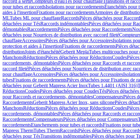
raccord à sertir
Compteurs d'eau
Tés pour chauffage
Transitions et rac
pour tubes et raccords
Isolations pour raccordements
Étanchéités pour t
aides à l'insertion
Fixations pour raccordements
Armoires de distributi
ML
Tubes ML pour chauffage
Raccords
Pièces détachées pour Raccor
détachées pour Tés
Raccords indémontables
Pièces détachées pour Ra
démontables
Raccordements
Pièces détachées pour Raccordements
Nou
détachées pour Nourrices de distribution avec raccord fileté
Compteurs
chauffage
Accessoires
Pièces détachées pour Accessoires
Isolations pou
protection et aides à l'insertion
Fixations de raccordements
Pièces déta
distribution
Joints d'étanchéité
Geberit Mepla
Tubes multicouches pour 
Manchons
Réductions
Pièces détachées pour Réductions
Coudes
Pièces
raccordements, démontables
Pièces détachées pour Raccords et racco
raccord fileté
Pièces détachées pour Nourrices de distribution avec racc
pour chauffage
Accessoires
Pièces détachées pour Accessoires
Isolatio
tubes
Fixations de raccordements
Pièces détachées pour Fixations de 
détachées pour Geberit Mapress Acier Inox
Tubes 1.4401 (AISI 316)
T
Réductions
Coudes
Pièces détachées pour Coudes
Tés
Pièces détachées
pour Raccords et raccordements, démontables
Compensateurs
Pièces 
Raccordements
Geberit Mapress Acier Inox, sans silicone
Pièces détac
Manchons
Réductions
Pièces détachées pour Réductions
Coudes
Pièces
raccordements, démontables
Pièces détachées pour Raccords et racco
Raccordements
Compensateurs
Pièces détachées pour Compensateurs
T
raccordements
Etanchements pour tubes et raccords
Fixations pour tub
Mapress Therm
Tubes Therm
Raccords
Pièces détachées pour Raccord
détachées pour Tés
Transitions indémontables
Pièces détachées pour T