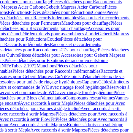
cordements pour chauffage
Pièces détachées pour Raccordements
t Mapress Acier Carbone
Geberit Mapress Acier Carbone
Pièces
hons
Réductions
Pièces détachées pour Réductions
Coudes
Pièces
es détachées pour Raccords indémontables
Raccords et raccordements,
Pièces détachées pour Fermetures
Manchons pour chauffage
Pièces
 détachées pour Raccordements pour chauffage
Accessoires pour
ints d'étanchéité
Jeux de vis pour assemblages à bride
Geberit Mapress
étachées pour Réductions
Coudes
Pièces détachées pour
ur Raccords indémontables
Raccords et raccordements,
es détachées pour Raccordements
Tés pour chauffage
Pièces détachées
ess Cuivre
Pièces détachées pour Accessoires pour Geberit Mapress
nts
Pièces détachées pour Fixations de raccordements
Joints
CuNiFe
Tubes 2.1972
Manchons
Pièces détachées pour
tables
Pièces détachées pour Raccords indémontables
Raccords et
soires pour Geberit Mapress CuNiFe
Joints d'étanchéité
Jeux de vis
essoires pour unités de rinçage hygiéniques
Capteurs
Câbles
Limiteurs
voirs et commandes de WC avec rinçage forcé hygiénique
Réservoirs à
éservoirs et commandes de WC avec rinçage forcé hygiénique
Pièces
étachées pour Blocs d’alimentation
Composants réseau
Vannes
Vannes
ge encastré
Avec raccords à sertir Mepla
Pièces détachées pour Avec
ièces détachées pour Vannes à siège incliné
Avec raccords à sertir
Avec raccords à sertir Mapress
Pièces détachées pour Avec raccords à
Avec raccords à sertir FlowFit
Pièces détachées pour Avec raccords à
 pour Avec raccords à sertir Mapress
Robinets à boisseau sphérique
s à sertir Mepla
Avec raccords à sertir Mapress
Pièces détachées pour