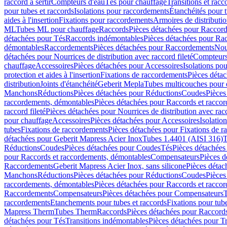
raccord à sertir
Compteurs d'eau
Tés pour chauffage
Transitions et rac
pour tubes et raccords
Isolations pour raccordements
Étanchéités pour t
aides à l'insertion
Fixations pour raccordements
Armoires de distributi
ML
Tubes ML pour chauffage
Raccords
Pièces détachées pour Raccor
détachées pour Tés
Raccords indémontables
Pièces détachées pour Ra
démontables
Raccordements
Pièces détachées pour Raccordements
Nou
détachées pour Nourrices de distribution avec raccord fileté
Compteurs
chauffage
Accessoires
Pièces détachées pour Accessoires
Isolations pou
protection et aides à l'insertion
Fixations de raccordements
Pièces déta
distribution
Joints d'étanchéité
Geberit Mepla
Tubes multicouches pour 
Manchons
Réductions
Pièces détachées pour Réductions
Coudes
Pièces
raccordements, démontables
Pièces détachées pour Raccords et racco
raccord fileté
Pièces détachées pour Nourrices de distribution avec racc
pour chauffage
Accessoires
Pièces détachées pour Accessoires
Isolatio
tubes
Fixations de raccordements
Pièces détachées pour Fixations de 
détachées pour Geberit Mapress Acier Inox
Tubes 1.4401 (AISI 316)
T
Réductions
Coudes
Pièces détachées pour Coudes
Tés
Pièces détachées
pour Raccords et raccordements, démontables
Compensateurs
Pièces 
Raccordements
Geberit Mapress Acier Inox, sans silicone
Pièces détac
Manchons
Réductions
Pièces détachées pour Réductions
Coudes
Pièces
raccordements, démontables
Pièces détachées pour Raccords et racco
Raccordements
Compensateurs
Pièces détachées pour Compensateurs
T
raccordements
Etanchements pour tubes et raccords
Fixations pour tub
Mapress Therm
Tubes Therm
Raccords
Pièces détachées pour Raccord
détachées pour Tés
Transitions indémontables
Pièces détachées pour T