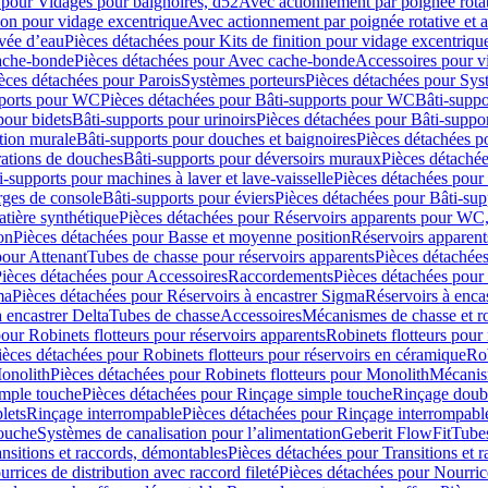
 pour Vidages pour baignoires, d52
Avec actionnement par poignée rota
tion pour vidage excentrique
Avec actionnement par poignée rotative et a
ivée d’eau
Pièces détachées pour Kits de finition pour vidage excentrique
ache-bonde
Pièces détachées pour Avec cache-bonde
Accessoires pour v
èces détachées pour Parois
Systèmes porteurs
Pièces détachées pour Sys
pports pour WC
Pièces détachées pour Bâti-supports pour WC
Bâti-suppo
pour bidets
Bâti-supports pour urinoirs
Pièces détachées pour Bâti-suppor
tion murale
Bâti-supports pour douches et baignoires
Pièces détachées p
rations de douches
Bâti-supports pour déversoirs muraux
Pièces détaché
i-supports pour machines à laver et lave-vaisselle
Pièces détachées pour 
rges de console
Bâti-supports pour éviers
Pièces détachées pour Bâti-sup
tière synthétique
Pièces détachées pour Réservoirs apparents pour WC,
on
Pièces détachées pour Basse et moyenne position
Réservoirs apparent
pour Attenant
Tubes de chasse pour réservoirs apparents
Pièces détachées
ièces détachées pour Accessoires
Raccordements
Pièces détachées pou
ma
Pièces détachées pour Réservoirs à encastrer Sigma
Réservoirs à enc
 encastrer Delta
Tubes de chasse
Accessoires
Mécanismes de chasse et rob
our Robinets flotteurs pour réservoirs apparents
Robinets flotteurs pour 
ièces détachées pour Robinets flotteurs pour réservoirs en céramique
Rob
Monolith
Pièces détachées pour Robinets flotteurs pour Monolith
Mécanis
imple touche
Pièces détachées pour Rinçage simple touche
Rinçage doub
lets
Rinçage interrompable
Pièces détachées pour Rinçage interrompabl
touche
Systèmes de canalisation pour l’alimentation
Geberit FlowFit
Tube
nsitions et raccords, démontables
Pièces détachées pour Transitions et 
rrices de distribution avec raccord fileté
Pièces détachées pour Nourrice