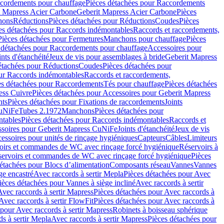
cordements pour chauffage
Pièces détachées pour Raccordements
t Mapress Acier Carbone
Geberit Mapress Acier Carbone
Pièces
hons
Réductions
Pièces détachées pour Réductions
Coudes
Pièces
es détachées pour Raccords indémontables
Raccords et raccordements,
Pièces détachées pour Fermetures
Manchons pour chauffage
Pièces
 détachées pour Raccordements pour chauffage
Accessoires pour
ints d'étanchéité
Jeux de vis pour assemblages à bride
Geberit Mapress
étachées pour Réductions
Coudes
Pièces détachées pour
ur Raccords indémontables
Raccords et raccordements,
es détachées pour Raccordements
Tés pour chauffage
Pièces détachées
ess Cuivre
Pièces détachées pour Accessoires pour Geberit Mapress
nts
Pièces détachées pour Fixations de raccordements
Joints
CuNiFe
Tubes 2.1972
Manchons
Pièces détachées pour
tables
Pièces détachées pour Raccords indémontables
Raccords et
soires pour Geberit Mapress CuNiFe
Joints d'étanchéité
Jeux de vis
essoires pour unités de rinçage hygiéniques
Capteurs
Câbles
Limiteurs
voirs et commandes de WC avec rinçage forcé hygiénique
Réservoirs à
éservoirs et commandes de WC avec rinçage forcé hygiénique
Pièces
étachées pour Blocs d’alimentation
Composants réseau
Vannes
Vannes
ge encastré
Avec raccords à sertir Mepla
Pièces détachées pour Avec
ièces détachées pour Vannes à siège incliné
Avec raccords à sertir
Avec raccords à sertir Mapress
Pièces détachées pour Avec raccords à
Avec raccords à sertir FlowFit
Pièces détachées pour Avec raccords à
 pour Avec raccords à sertir Mapress
Robinets à boisseau sphérique
s à sertir Mepla
Avec raccords à sertir Mapress
Pièces détachées pour