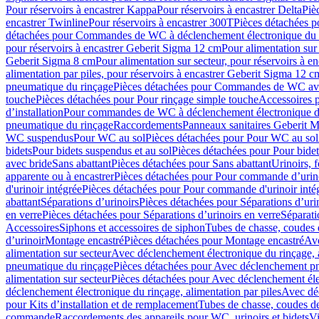
Pour réservoirs à encastrer Kappa
Pour réservoirs à encastrer Delta
Piè
encastrer Twinline
Pour réservoirs à encastrer 300T
Pièces détachées p
détachées pour Commandes de WC à déclenchement électronique du 
pour réservoirs à encastrer Geberit Sigma 12 cm
Pour alimentation sur
Geberit Sigma 8 cm
Pour alimentation sur secteur, pour réservoirs à 
alimentation par piles, pour réservoirs à encastrer Geberit Sigma 12 c
pneumatique du rinçage
Pièces détachées pour Commandes de WC ave
touche
Pièces détachées pour Pour rinçage simple touche
Accessoires
d’installation
Pour commandes de WC à déclenchement électronique d
pneumatique du rinçage
Raccordements
Panneaux sanitaires Geberit M
WC suspendus
Pour WC au sol
Pièces détachées pour Pour WC au sol
bidets
Pour bidets suspendus et au sol
Pièces détachées pour Pour bidet
avec bride
Sans abattant
Pièces détachées pour Sans abattant
Urinoirs, 
apparente ou à encastrer
Pièces détachées pour Pour commande d’urino
d'urinoir intégrée
Pièces détachées pour Pour commande d'urinoir inté
abattant
Séparations d’urinoirs
Pièces détachées pour Séparations d’uri
en verre
Pièces détachées pour Séparations d’urinoirs en verre
Séparati
Accessoires
Siphons et accessoires de siphon
Tubes de chasse, coudes 
dʼurinoir
Montage encastré
Pièces détachées pour Montage encastré
Ave
alimentation sur secteur
Avec déclenchement électronique du rinçage, a
pneumatique du rinçage
Pièces détachées pour Avec déclenchement p
alimentation sur secteur
Pièces détachées pour Avec déclenchement élec
déclenchement électronique du rinçage, alimentation par piles
Avec dé
pour Kits d’installation et de remplacement
Tubes de chasse, coudes de
commande
Raccordements des appareils pour WC, urinoirs et bidets
Vi