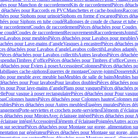
hées pour Manchon de raccordement
Kits de raccordement
Pièces détach
s détachées pour Raccords en PVC
Manchettes et cache-boulons
Raccord
chées pour Siphons pour urinoir
Siphons en forme d’escargot
Pièces dét
chées pour Siphons en tube coudé
Rallonges de coude de chasse et tube 
de raccordement
Coudes de raccordement
Pièces détachées pour Coudes
be coudé
Coudes de raccordement
Recouvrements
Raccordements
Joints
D
es
Lavabos pour meubles
Pièces détachées pour Lavabos pour meubles
V
tachées pour Lave-mains d’angle
Vasques à encastrer
Pièces détachées p
ces détachées pour Lavabos d’angle
Lavabos collectifs
Lavabos adapté
Pièces détachées pour Lavabos collectifs
Autres lavabos
Pièces détachée
uspendus
Timbres dʼoffice
Pièces détachées pour Timbres dʼoffice
Cuves d
 détachées pour Éviers à poser
Accessoires
Colonnes
Pièces détachées p
abillages cache-siphons
Equerres de montage
Couvre-joints
Dosserets
Ki
vabo pour meuble avec meuble bas
Meubles de salle de bains
Meubles bas
 détachées pour Pour lavabos
Pour lavabos doubles
Pièces détachées pou
ées pour Pour lave-mains d’angle
Plans pour vasques
Pièces détachées p
lle
Pour vasque à poser rectangulaire
Pièces détachées pour Pour vasque
bas
Colonnes hautes
Pièces détachées pour Colonnes hautes
Colonnes mi
eubles
Pièces détachées pour Autres meubles
Étagères murales
Pièces dé
 rangement
Porte-serviettes et crochets porte-serviettes
Éléments d’éclaira
es détachées pour Miroirs
Avec éclairage intégré
Pièces détachées pour A
éclairage intégré
Accessoires
Éléments d’éclairage
Poignées
Autres acces
n sur secteur
Pièces détachées pour Montage sur gorge, alimentation sur
mentation par générateur
Pièces détachées pour Montage sur gorge, alim
imentation sur secteur
Pièces détachées pour Montage mural, alimentatio