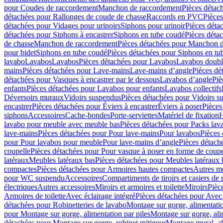
pour Coudes de raccordement
Manchon de raccordement
Pièces détac
détachées pour Rallonges de coude de chasse
Raccords en PVC
Pièce
détachées pour Vidages pour urinoirs
Siphons pour urinoir
Pièces déta
détachées pour Siphons à encastrer
Siphons en tube coudé
Pièces déta
de chasse
Manchon de raccordement
Pièces détachées pour Manchon 
pour bidet
Siphons en tube coudé
Pièces détachées pour Siphons en tu
lavabo
Lavabos
Lavabos
Pièces détachées pour Lavabos
Lavabos doubl
mains
Pièces détachées pour Lave-mains
Lave-mains d’angle
Pièces dé
détachées pour Vasques à encastrer par le dessous
Lavabos d’angle
Piè
enfants
Pièces détachées pour Lavabos pour enfants
Lavabos collectifs
Déversoirs muraux
Vidoirs suspendus
Pièces détachées pour Vidoirs s
encastrer
Pièces détachées pour Éviers à encastrer
Éviers à poser
Pièces
siphons
Accessoires
Cache-bondes
Porte-serviettes
Matériel de fixation
H
lavabo pour meuble avec meuble bas
Pièces détachées pour Packs la
lave-mains
Pièces détachées pour Pour lave-mains
Pour lavabos
Pièces
pour Pour lavabos pour meuble
Pour lave-mains d’angle
Pièces détach
coupelle
Pièces détachées pour Pour vasque à poser en forme de coupe
latéraux
Meubles latéraux bas
Pièces détachées pour Meubles latéraux 
compactes
Pièces détachées pour Armoires hautes compactes
Autres m
pour WC suspendu
Accessoires
Compartiments de tiroirs et casiers de
électriques
Autres accessoires
Miroirs et armoires et toilette
Miroirs
Pièc
Armoires de toilette
Avec éclairage intégré
Pièces détachées pour Avec 
détachées pour Robinetteries de lavabo
Montage sur gorge, alimentatio
pour Montage sur gorge, alimentation par piles
Montage sur gorge, ali
détachées pour Montage sur gorge, robinet mitigeur
Montage mural, al