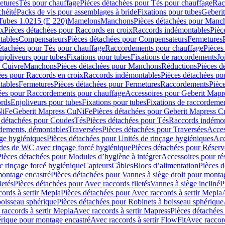
etures
Tés pour chauffage
Pièces détachées pour Tés pour chauffage
Rac
chéité
Packs de vis pour assemblages à bride
Fixations pour tubes
Geberi
Tubes 1.0215 (E 220)
Mamelons
Manchons
Pièces détachées pour Manc
ix
Pièces détachées pour Raccords en croix
Raccords indémontables
Pièc
tables
Compensateurs
Pièces détachées pour Compensateurs
Fermetures
étachées pour Tés pour chauffage
Raccordements pour chauffage
Pièces
njoliveurs pour tubes
Fixations pour tubes
Fixations de raccordements
Jo
s Cuivre
Manchons
Pièces détachées pour Manchons
Réductions
Pièces d
ées pour Raccords en croix
Raccords indémontables
Pièces détachées po
tables
Fermetures
Pièces détachées pour Fermetures
Raccordements
Pièc
ées pour Raccordements pour chauffage
Accessoires pour Geberit Mapr
ords
Enjoliveurs pour tubes
Fixations pour tubes
Fixations de raccordeme
NiFe
Geberit Mapress CuNiFe
Pièces détachées pour Geberit Mapress 
 détachées pour Coudes
Tés
Pièces détachées pour Tés
Raccords indémon
rdements, démontables
Traversées
Pièces détachées pour Traversées
Acces
age hygiéniques
Pièces détachées pour Unités de rinçage hygiéniques
Acc
des de WC avec rinçage forcé hygiénique
Pièces détachées pour Réser
Pièces détachées pour Modules d’hygiène à intégrer
Accessoires pour r
 rinçage forcé hygiénique
Capteurs
Câbles
Blocs d’alimentation
Pièces d
montage encastré
Pièces détachées pour Vannes à siège droit pour monta
letés
Pièces détachées pour Avec raccords filetés
Vannes à siège incliné
P
ords à sertir Mepla
Pièces détachées pour Avec raccords à sertir Mepla
boisseau sphérique
Pièces détachées pour Robinets à boisseau sphérique
raccords à sertir Mepla
Avec raccords à sertir Mapress
Pièces détachées
érique pour montage encastré
Avec raccords à sertir FlowFit
Avec raccord