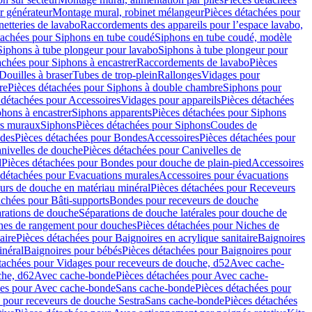
r générateur
Montage mural, robinet mélangeur
Pièces détachées pour
netteries de lavabo
Raccordements des appareils pour l’espace lavabo,
tachées pour Siphons en tube coudé
Siphons en tube coudé, modèle
Siphons à tube plongeur pour lavabo
Siphons à tube plongeur pour
achées pour Siphons à encastrer
Raccordements de lavabo
Pièces
Douilles à braser
Tubes de trop-plein
Rallonges
Vidages pour
re
Pièces détachées pour Siphons à double chambre
Siphons pour
 détachées pour Accessoires
Vidages pour appareils
Pièces détachées
hons à encastrer
Siphons apparents
Pièces détachées pour Siphons
rs muraux
Siphons
Pièces détachées pour Siphons
Coudes de
des
Pièces détachées pour Bondes
Accessoires
Pièces détachées pour
nivelles de douche
Pièces détachées pour Canivelles de
d
Pièces détachées pour Bondes pour douche de plain-pied
Accessoires
 détachées pour Evacuations murales
Accessoires pour évacuations
urs de douche en matériau minéral
Pièces détachées pour Receveurs
achées pour Bâti-supports
Bondes pour receveurs de douche
arations de douche
Séparations de douche latérales pour douche de
hes de rangement pour douches
Pièces détachées pour Niches de
aire
Pièces détachées pour Baignoires en acrylique sanitaire
Baignoires
inéral
Baignoires pour bébés
Pièces détachées pour Baignoires pour
tachées pour Vidages pour receveurs de douche, d52
Avec cache-
che, d62
Avec cache-bonde
Pièces détachées pour Avec cache-
ées pour Avec cache-bonde
Sans cache-bonde
Pièces détachées pour
 pour receveurs de douche Sestra
Sans cache-bonde
Pièces détachées