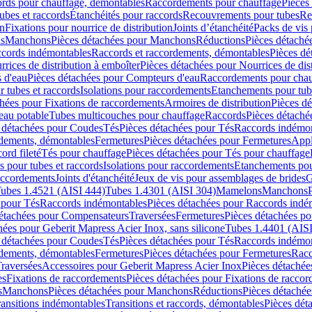
cords pour chauffage, démontables
Raccordements pour chauffage
Pièces
ubes et raccords
Étanchéités pour raccords
Recouvrements pour tubes
Re
on
Fixations pour nourrice de distribution
Joints d’étanchéité
Packs de vis
ds
Manchons
Pièces détachées pour Manchons
Réductions
Pièces détaché
ccords indémontables
Raccords et raccordements, démontables
Pièces dé
rrices de distribution à emboîter
Pièces détachées pour Nourrices de dis
 d'eau
Pièces détachées pour Compteurs d'eau
Raccordements pour chau
r tubes et raccords
Isolations pour raccordements
Etanchements pour tube
chées pour Fixations de raccordements
Armoires de distribution
Pièces dé
eau potable
Tubes multicouches pour chauffage
Raccords
Pièces détaché
 détachées pour Coudes
Tés
Pièces détachées pour Tés
Raccords indémon
rdements, démontables
Fermetures
Pièces détachées pour Fermetures
Appl
ord fileté
Tés pour chauffage
Pièces détachées pour Tés pour chauffage
ns pour tubes et raccords
Isolations pour raccordements
Etanchements pour
raccordements
Joints d'étanchéité
Jeux de vis pour assemblages de brides
G
ubes 1.4521 (AISI 444)
Tubes 1.4301 (AISI 304)
Mamelons
Manchons
 pour Tés
Raccords indémontables
Pièces détachées pour Raccords indé
détachées pour Compensateurs
Traversées
Fermetures
Pièces détachées po
hées pour Geberit Mapress Acier Inox, sans silicone
Tubes 1.4401 (AISI
 détachées pour Coudes
Tés
Pièces détachées pour Tés
Raccords indémon
rdements, démontables
Fermetures
Pièces détachées pour Fermetures
Racc
raversées
Accessoires pour Geberit Mapress Acier Inox
Pièces détachée
es
Fixations de raccordements
Pièces détachées pour Fixations de racco
s
Manchons
Pièces détachées pour Manchons
Réductions
Pièces détachée
ransitions indémontables
Transitions et raccords, démontables
Pièces dét