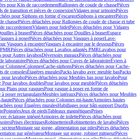
ées pour Kits de raccordement
Rallonges de coude de chasse
Pièces
s de transition et pièces de connexion
Vidages pour urinoirs
Pièces
achées pour Siphons en forme d’escargot
Siphons à encastrer
Pièces
de chasse
Pièces détachées pour Rallonges de coude de chasse et tube
 de raccordement
Vidages pour bidet
Pièces détachées pour Vidages
ouilles à braser
Pièces détachées pour Douilles à braser
Espace
asques à poser
Pièces détachées pour Vasques à poser
Lave-
our Vasques à encastrer
Vasques à encastrer par le dessous
Pièces
s PMR
Pièces détachées pour Lavabos adaptés PMR
Lavabos pour
s pour Autres lavabos
Déversoirs muraux
Pièces détachées pour
e laboratoire
Pièces détachées pour Cuves de laboratoire
Éviers à
our Colonnes
Colonnes
Cache-siphons
Pièces détachées pour Cache-
ts de consoles
Étagères murales
Packs lavabo avec meuble bas
Packs
 pour lavabo
Pièces détachées pour Meubles bas pour lavabo
Pour
r Pour lavabos doubles
Pour lavabos pour meuble
Pièces détachées
our Plans pour vasques
Pour vasque à poser en forme de
 à poser rectangulaire
Meubles latéraux
Pièces détachées pour Meubles
-haute
Pièces détachées pour Colonnes mi-haute
Armoires hautes
tachées pour Étagères murales
Habillages pour bâti-support Duofix
ge
Poignées
Jeux de pieds
Tableaux magnétiques
Prises
vec éclairage intégré
Armoires de toilette
Pièces détachées pour
soires
Prises électriques
Robinetteries
Robinetteries de lavabo
Pièces
 secteur
Montage sur gorge, alimentation par piles
Pièces détachées
entation par générateur
Montage sur gorge, robinet mitigeur
Pièces
n sur secteur
Montage mural, alimentation par piles
Pièces détachées