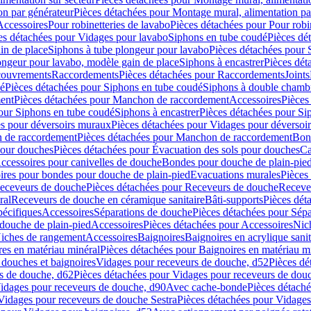
on par générateur
Pièces détachées pour Montage mural, alimentation pa
Accessoires
Pour robinetteries de lavabo
Pièces détachées pour Pour robi
es détachées pour Vidages pour lavabo
Siphons en tube coudé
Pièces dé
in de place
Siphons à tube plongeur pour lavabo
Pièces détachées pour 
ongeur pour lavabo, modèle gain de place
Siphons à encastrer
Pièces dét
ouvrements
Raccordements
Pièces détachées pour Raccordements
Joints
dé
Pièces détachées pour Siphons en tube coudé
Siphons à double chamb
ent
Pièces détachées pour Manchon de raccordement
Accessoires
Pièces
our Siphons en tube coudé
Siphons à encastrer
Pièces détachées pour Sip
s pour déversoirs muraux
Pièces détachées pour Vidages pour déversoi
 de raccordement
Pièces détachées pour Manchon de raccordement
Bon
pour douches
Pièces détachées pour Évacuation des sols pour douches
Ca
ccessoires pour canivelles de douche
Bondes pour douche de plain-pie
ires pour bondes pour douche de plain-pied
Evacuations murales
Pièces
eceveurs de douche
Pièces détachées pour Receveurs de douche
Receve
ral
Receveurs de douche en céramique sanitaire
Bâti-supports
Pièces dét
pécifiques
Accessoires
Séparations de douche
Pièces détachées pour Sép
 douche de plain-pied
Accessoires
Pièces détachées pour Accessoires
Nic
Niches de rangement
Accessoires
Baignoires
Baignoires en acrylique sanit
res en matériau minéral
Pièces détachées pour Baignoires en matériau m
douches et baignoires
Vidages pour receveurs de douche, d52
Pièces dé
s de douche, d62
Pièces détachées pour Vidages pour receveurs de dou
Vidages pour receveurs de douche, d90
Avec cache-bonde
Pièces détach
Vidages pour receveurs de douche Sestra
Pièces détachées pour Vidages