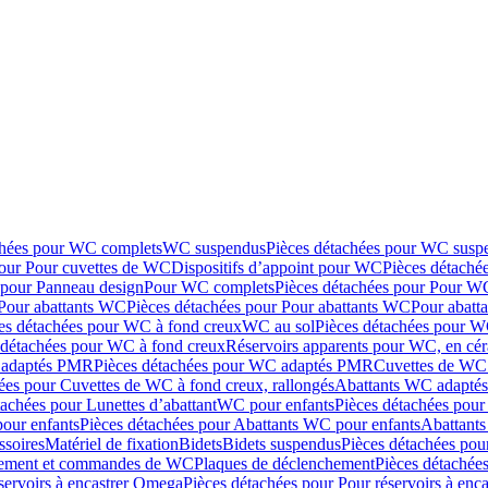
chées pour WC complets
WC suspendus
Pièces détachées pour WC susp
pour Pour cuvettes de WC
Dispositifs d’appoint pour WC
Pièces détaché
 pour Panneau design
Pour WC complets
Pièces détachées pour Pour W
Pour abattants WC
Pièces détachées pour Pour abattants WC
Pour abatt
es détachées pour WC à fond creux
WC au sol
Pièces détachées pour W
 détachées pour WC à fond creux
Réservoirs apparents pour WC, en cér
adaptés PMR
Pièces détachées pour WC adaptés PMR
Cuvettes de WC 
ées pour Cuvettes de WC à fond creux, rallongés
Abattants WC adapt
tachées pour Lunettes d’abattant
WC pour enfants
Pièces détachées pou
our enfants
Pièces détachées pour Abattants WC pour enfants
Abattant
ssoires
Matériel de fixation
Bidets
Bidets suspendus
Pièces détachées pou
hement et commandes de WC
Plaques de déclenchement
Pièces détachée
servoirs à encastrer Omega
Pièces détachées pour Pour réservoirs à enc