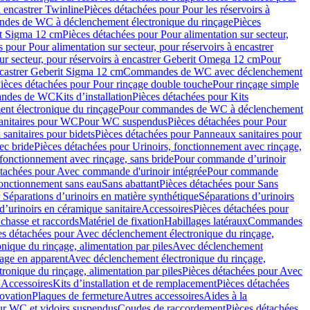
à encastrer Twinline
Pièces détachées pour Pour les réservoirs à
es de WC à déclenchement électronique du rinçage
Pièces
rit Sigma 12 cm
Pièces détachées pour Pour alimentation sur secteur,
 pour Pour alimentation sur secteur, pour réservoirs à encastrer
ur secteur, pour réservoirs à encastrer Geberit Omega 12 cm
Pour
encastrer Geberit Sigma 12 cm
Commandes de WC avec déclenchement
ièces détachées pour Pour rinçage double touche
Pour rinçage simple
mandes de WC
Kits d’installation
Pièces détachées pour Kits
nt électronique du rinçage
Pour commandes de WC à déclenchement
anitaires pour WC
Pour WC suspendus
Pièces détachées pour Pour
sanitaires pour bidets
Pièces détachées pour Panneaux sanitaires pour
ec bride
Pièces détachées pour Urinoirs, fonctionnement avec rinçage,
 fonctionnement avec rinçage, sans bride
Pour commande d’urinoir
étachées pour Avec commande d'urinoir intégrée
Pour commande
fonctionnement sans eau
Sans abattant
Pièces détachées pour Sans
 Séparations d’urinoirs en matière synthétique
Séparations d’urinoirs
d’urinoirs en céramique sanitaire
Accessoires
Pièces détachées pour
chasse et raccords
Matériel de fixation
Habillages latéraux
Commandes
es détachées pour Avec déclenchement électronique du rinçage,
ique du rinçage, alimentation par piles
Avec déclenchement
age en apparent
Avec déclenchement électronique du rinçage,
onique du rinçage, alimentation par piles
Pièces détachées pour Avec
 Accessoires
Kits d’installation et de remplacement
Pièces détachées
novation
Plaques de fermeture
Autres accessoires
Aides à la
ur WC et vidoirs suspendus
Coudes de raccordement
Pièces détachées