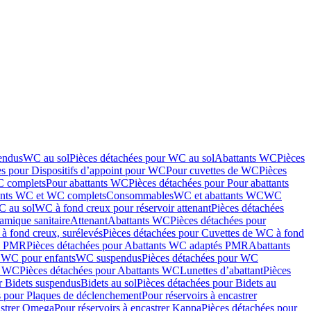
endus
WC au sol
Pièces détachées pour WC au sol
Abattants WC
Pièces
es pour Dispositifs d’appoint pour WC
Pour cuvettes de WC
Pièces
C complets
Pour abattants WC
Pièces détachées pour Pour abattants
ants WC et WC complets
Consommables
WC et abattants WC
WC
C au sol
WC à fond creux pour réservoir attenant
Pièces détachées
amique sanitaire
Attenant
Abattants WC
Pièces détachées pour
à fond creux, surélevés
Pièces détachées pour Cuvettes de WC à fond
és PMR
Pièces détachées pour Abattants WC adaptés PMR
Abattants
r WC pour enfants
WC suspendus
Pièces détachées pour WC
s WC
Pièces détachées pour Abattants WC
Lunettes d’abattant
Pièces
r Bidets suspendus
Bidets au sol
Pièces détachées pour Bidets au
s pour Plaques de déclenchement
Pour réservoirs à encastrer
astrer Omega
Pour réservoirs à encastrer Kappa
Pièces détachées pour