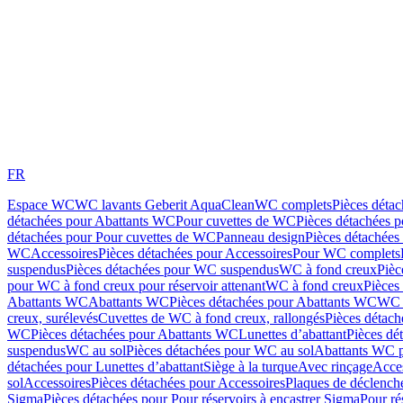
FR
Espace WC
WC lavants Geberit AquaClean
WC complets
Pièces déta
détachées pour Abattants WC
Pour cuvettes de WC
Pièces détachées 
détachées pour Pour cuvettes de WC
Panneau design
Pièces détachées
WC
Accessoires
Pièces détachées pour Accessoires
Pour WC complets
suspendus
Pièces détachées pour WC suspendus
WC à fond creux
Pièc
pour WC à fond creux pour réservoir attenant
WC à fond creux
Pièces
Abattants WC
Abattants WC
Pièces détachées pour Abattants WC
WC 
creux, surélevés
Cuvettes de WC à fond creux, rallongés
Pièces détach
WC
Pièces détachées pour Abattants WC
Lunettes d’abattant
Pièces dé
suspendus
WC au sol
Pièces détachées pour WC au sol
Abattants WC p
détachées pour Lunettes d’abattant
Siège à la turque
Avec rinçage
Acce
sol
Accessoires
Pièces détachées pour Accessoires
Plaques de déclenc
Sigma
Pièces détachées pour Pour réservoirs à encastrer Sigma
Pour ré