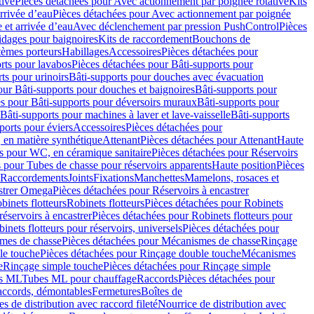
tive
Pièces détachées pour Avec actionnement par poignée rotative
Kits
rrivée d’eau
Pièces détachées pour Avec actionnement par poignée
 et arrivée d’eau
Avec déclenchement par pression PushControl
Pièces
idages pour baignoires
Kits de raccordement
Bouchons de
tèmes porteurs
Habillages
Accessoires
Pièces détachées pour
rts pour lavabos
Pièces détachées pour Bâti-supports pour
ts pour urinoirs
Bâti-supports pour douches avec évacuation
our Bâti-supports pour douches et baignoires
Bâti-supports pour
es pour Bâti-supports pour déversoirs muraux
Bâti-supports pour
Bâti-supports pour machines à laver et lave-vaisselle
Bâti-supports
ports pour éviers
Accessoires
Pièces détachées pour
 en matière synthétique
Attenant
Pièces détachées pour Attenant
Haute
s pour WC, en céramique sanitaire
Pièces détachées pour Réservoirs
 pour Tubes de chasse pour réservoirs apparents
Haute position
Pièces
r Raccordements
Joints
Fixations
Manchettes
Mamelons, rosaces et
astrer Omega
Pièces détachées pour Réservoirs à encastrer
inets flotteurs
Robinets flotteurs
Pièces détachées pour Robinets
réservoirs à encastrer
Pièces détachées pour Robinets flotteurs pour
inets flotteurs pour réservoirs, universels
Pièces détachées pour
mes de chasse
Pièces détachées pour Mécanismes de chasse
Rinçage
le touche
Pièces détachées pour Rinçage double touche
Mécanismes
e
Rinçage simple touche
Pièces détachées pour Rinçage simple
s ML
Tubes ML pour chauffage
Raccords
Pièces détachées pour
raccords, démontables
Fermetures
Boîtes de
s de distribution avec raccord fileté
Nourrice de distribution avec