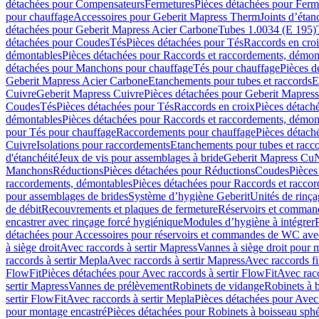
détachées pour Compensateurs
Fermetures
Pièces détachées pour Ferm
pour chauffage
Accessoires pour Geberit Mapress Therm
Joints d’étan
détachées pour Geberit Mapress Acier Carbone
Tubes 1.0034 (E 195)
détachées pour Coudes
Tés
Pièces détachées pour Tés
Raccords en cro
démontables
Pièces détachées pour Raccords et raccordements, démon
détachées pour Manchons pour chauffage
Tés pour chauffage
Pièces d
Geberit Mapress Acier Carbone
Etanchements pour tubes et raccords
E
Cuivre
Geberit Mapress Cuivre
Pièces détachées pour Geberit Mapres
Coudes
Tés
Pièces détachées pour Tés
Raccords en croix
Pièces détach
démontables
Pièces détachées pour Raccords et raccordements, démon
pour Tés pour chauffage
Raccordements pour chauffage
Pièces détach
Cuivre
Isolations pour raccordements
Etanchements pour tubes et racc
d'étanchéité
Jeux de vis pour assemblages à bride
Geberit Mapress Cu
Manchons
Réductions
Pièces détachées pour Réductions
Coudes
Pièces
raccordements, démontables
Pièces détachées pour Raccords et racco
pour assemblages de brides
Système d’hygiène Geberit
Unités de rinç
de débit
Recouvrements et plaques de fermeture
Réservoirs et comman
encastrer avec rinçage forcé hygiénique
Modules d’hygiène à intégrer
détachées pour Accessoires pour réservoirs et commandes de WC avec
à siège droit
Avec raccords à sertir Mapress
Vannes à siège droit pour 
raccords à sertir Mepla
Avec raccords à sertir Mapress
Avec raccords fi
FlowFit
Pièces détachées pour Avec raccords à sertir FlowFit
Avec racc
sertir Mapress
Vannes de prélèvement
Robinets de vidange
Robinets à 
sertir FlowFit
Avec raccords à sertir Mepla
Pièces détachées pour Avec 
pour montage encastré
Pièces détachées pour Robinets à boisseau sph