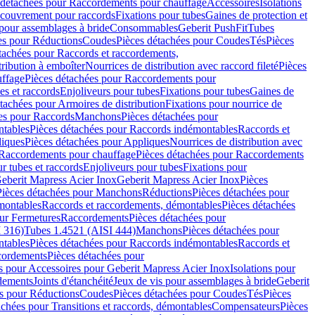
 détachées pour Raccordements pour chauffage
Accessoires
Isolations
couvrement pour raccords
Fixations pour tubes
Gaines de protection et
 pour assemblages à bride
Consommables
Geberit PushFit
Tubes
es pour Réductions
Coudes
Pièces détachées pour Coudes
Tés
Pièces
tachées pour Raccords et raccordements,
tribution à emboîter
Nourrices de distribution avec raccord fileté
Pièces
ffage
Pièces détachées pour Raccordements pour
s et raccords
Enjoliveurs pour tubes
Fixations pour tubes
Gaines de
tachées pour Armoires de distribution
Fixations pour nourrice de
es pour Raccords
Manchons
Pièces détachées pour
tables
Pièces détachées pour Raccords indémontables
Raccords et
iques
Pièces détachées pour Appliques
Nourrices de distribution avec
Raccordements pour chauffage
Pièces détachées pour Raccordements
 tubes et raccords
Enjoliveurs pour tubes
Fixations pour
eberit Mapress Acier Inox
Geberit Mapress Acier Inox
Pièces
Pièces détachées pour Manchons
Réductions
Pièces détachées pour
montables
Raccords et raccordements, démontables
Pièces détachées
ur Fermetures
Raccordements
Pièces détachées pour
 316)
Tubes 1.4521 (AISI 444)
Manchons
Pièces détachées pour
tables
Pièces détachées pour Raccords indémontables
Raccords et
ordements
Pièces détachées pour
s pour Accessoires pour Geberit Mapress Acier Inox
Isolations pour
rdements
Joints d'étanchéité
Jeux de vis pour assemblages à bride
Geberit
s pour Réductions
Coudes
Pièces détachées pour Coudes
Tés
Pièces
achées pour Transitions et raccords, démontables
Compensateurs
Pièces