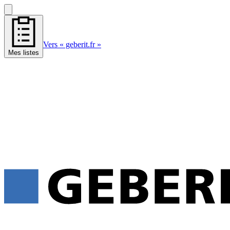
Vers « geberit.fr »
Mes listes