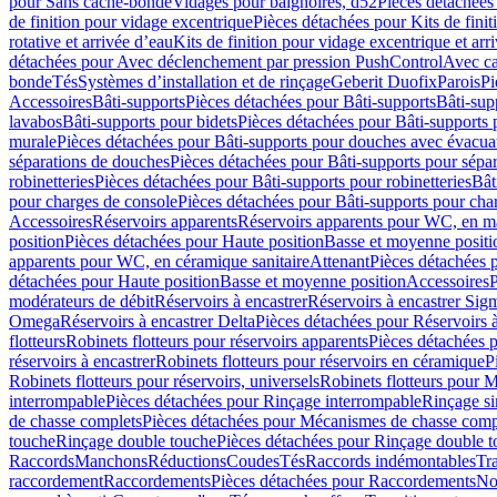
pour Sans cache-bonde
Vidages pour baignoires, d52
Pièces détachées
de finition pour vidage excentrique
Pièces détachées pour Kits de fini
rotative et arrivée d’eau
Kits de finition pour vidage excentrique et arr
détachées pour Avec déclenchement par pression PushControl
Avec c
bonde
Tés
Systèmes d’installation et de rinçage
Geberit Duofix
Parois
Pi
Accessoires
Bâti-supports
Pièces détachées pour Bâti-supports
Bâti-su
lavabos
Bâti-supports pour bidets
Pièces détachées pour Bâti-supports 
murale
Pièces détachées pour Bâti-supports pour douches avec évacua
séparations de douches
Pièces détachées pour Bâti-supports pour sépa
robinetteries
Pièces détachées pour Bâti-supports pour robinetteries
Bât
pour charges de console
Pièces détachées pour Bâti-supports pour cha
Accessoires
Réservoirs apparents
Réservoirs apparents pour WC, en ma
position
Pièces détachées pour Haute position
Basse et moyenne positi
apparents pour WC, en céramique sanitaire
Attenant
Pièces détachées 
détachées pour Haute position
Basse et moyenne position
Accessoires
P
modérateurs de débit
Réservoirs à encastrer
Réservoirs à encastrer Sig
Omega
Réservoirs à encastrer Delta
Pièces détachées pour Réservoirs à
flotteurs
Robinets flotteurs pour réservoirs apparents
Pièces détachées p
réservoirs à encastrer
Robinets flotteurs pour réservoirs en céramique
P
Robinets flotteurs pour réservoirs, universels
Robinets flotteurs pour 
interrompable
Pièces détachées pour Rinçage interrompable
Rinçage s
de chasse complets
Pièces détachées pour Mécanismes de chasse comp
touche
Rinçage double touche
Pièces détachées pour Rinçage double 
Raccords
Manchons
Réductions
Coudes
Tés
Raccords indémontables
Tra
raccordement
Raccordements
Pièces détachées pour Raccordements
Nou