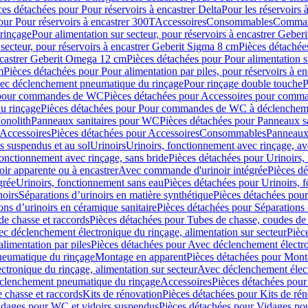
ces détachées pour Pour réservoirs à encastrer Delta
Pour les réservoirs 
our Pour réservoirs à encastrer 300T
Accessoires
Consommables
Command
rinçage
Pour alimentation sur secteur, pour réservoirs à encastrer Gebe
 secteur, pour réservoirs à encastrer Geberit Sigma 8 cm
Pièces détachées
encastrer Geberit Omega 12 cm
Pièces détachées pour Pour alimentation s
m
Pièces détachées pour Pour alimentation par piles, pour réservoirs à 
c déclenchement pneumatique du rinçage
Pour rinçage double touche
P
 pour commandes de WC
Pièces détachées pour Accessoires pour com
u rinçage
Pièces détachées pour Pour commandes de WC à déclencheme
onolith
Panneaux sanitaires pour WC
Pièces détachées pour Panneaux s
Accessoires
Pièces détachées pour Accessoires
Consommables
Panneaux 
s suspendus et au sol
Urinoirs
Urinoirs, fonctionnement avec rinçage, av
fonctionnement avec rinçage, sans bride
Pièces détachées pour Urinoirs,
ir apparente ou à encastrer
Avec commande d'urinoir intégrée
Pièces d
grée
Urinoirs, fonctionnement sans eau
Pièces détachées pour Urinoirs, 
noirs
Séparations d’urinoirs en matière synthétique
Pièces détachées pour
ons d’urinoirs en céramique sanitaire
Pièces détachées pour Séparations 
de chasse et raccords
Pièces détachées pour Tubes de chasse, coudes de 
c déclenchement électronique du rinçage, alimentation sur secteur
Pièc
limentation par piles
Pièces détachées pour Avec déclenchement électron
neumatique du rinçage
Montage en apparent
Pièces détachées pour Mont
tronique du rinçage, alimentation sur secteur
Avec déclenchement électr
clenchement pneumatique du rinçage
Accessoires
Pièces détachées pour
 chasse et raccords
Kits de rénovation
Pièces détachées pour Kits de ré
dages pour WC et vidoirs suspendus
Pièces détachées pour Vidages po