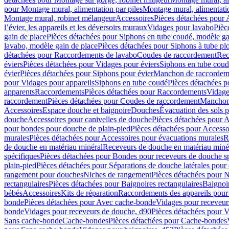
pour Montage mural, alimentation par piles
Montage mural, alimentati
Montage mural, robinet mélangeur
Accessoires
Pièces détachées pour 
l’évier, les appareils et les déversoirs muraux
Vidages pour lavabo
Pièc
gain de place
Pièces détachées pour Siphons en tube coudé, modèle ga
lavabo, modèle gain de place
Pièces détachées pour Siphons à tube pl
détachées pour Raccordements de lavabo
Coudes de raccordement
Rec
éviers
Pièces détachées pour Vidages pour éviers
Siphons en tube cou
évier
Pièces détachées pour Siphons pour évier
Manchon de raccordem
pour Vidages pour appareils
Siphons en tube coudé
Pièces détachées p
apparents
Raccordements
Pièces détachées pour Raccordements
Vidage
raccordement
Pièces détachées pour Coudes de raccordement
Manchon
Accessoires
Espace douche et baignoire
Douches
Évacuation des sols 
douche
Accessoires pour canivelles de douche
Pièces détachées pour A
pour bondes pour douche de plain-pied
Pièces détachées pour Accesso
murales
Pièces détachées pour Accessoires pour évacuations murales
R
de douche en matériau minéral
Receveurs de douche en matériau miné
spécifiques
Pièces détachées pour Bondes pour receveurs de douche s
plain-pied
Pièces détachées pour Séparations de douche latérales pour
rangement pour douches
Niches de rangement
Pièces détachées pour 
rectangulaires
Pièces détachées pour Baignoires rectangulaires
Baignoi
bébés
Accessoires
Kits de réparation
Raccordements des appareils pour 
bonde
Pièces détachées pour Avec cache-bonde
Vidages pour receveur
bonde
Vidages pour receveurs de douche, d90
Pièces détachées pour 
Sans cache-bonde
Cache-bondes
Pièces détachées pour Cache-bondes