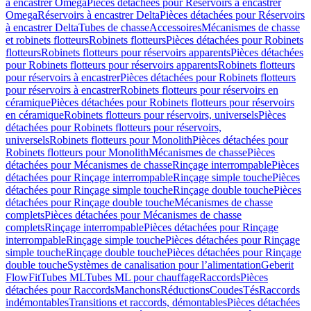
à encastrer Omega
Pièces détachées pour Réservoirs à encastrer
Omega
Réservoirs à encastrer Delta
Pièces détachées pour Réservoirs
à encastrer Delta
Tubes de chasse
Accessoires
Mécanismes de chasse
et robinets flotteurs
Robinets flotteurs
Pièces détachées pour Robinets
flotteurs
Robinets flotteurs pour réservoirs apparents
Pièces détachées
pour Robinets flotteurs pour réservoirs apparents
Robinets flotteurs
pour réservoirs à encastrer
Pièces détachées pour Robinets flotteurs
pour réservoirs à encastrer
Robinets flotteurs pour réservoirs en
céramique
Pièces détachées pour Robinets flotteurs pour réservoirs
en céramique
Robinets flotteurs pour réservoirs, universels
Pièces
détachées pour Robinets flotteurs pour réservoirs,
universels
Robinets flotteurs pour Monolith
Pièces détachées pour
Robinets flotteurs pour Monolith
Mécanismes de chasse
Pièces
détachées pour Mécanismes de chasse
Rinçage interrompable
Pièces
détachées pour Rinçage interrompable
Rinçage simple touche
Pièces
détachées pour Rinçage simple touche
Rinçage double touche
Pièces
détachées pour Rinçage double touche
Mécanismes de chasse
complets
Pièces détachées pour Mécanismes de chasse
complets
Rinçage interrompable
Pièces détachées pour Rinçage
interrompable
Rinçage simple touche
Pièces détachées pour Rinçage
simple touche
Rinçage double touche
Pièces détachées pour Rinçage
double touche
Systèmes de canalisation pour l’alimentation
Geberit
FlowFit
Tubes ML
Tubes ML pour chauffage
Raccords
Pièces
détachées pour Raccords
Manchons
Réductions
Coudes
Tés
Raccords
indémontables
Transitions et raccords, démontables
Pièces détachées