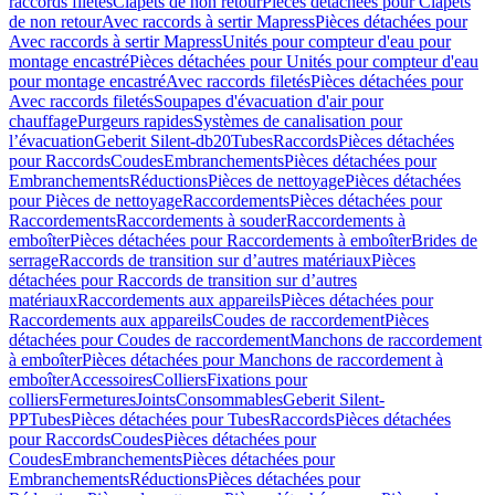
raccords filetés
Clapets de non retour
Pièces détachées pour Clapets
de non retour
Avec raccords à sertir Mapress
Pièces détachées pour
Avec raccords à sertir Mapress
Unités pour compteur d'eau pour
montage encastré
Pièces détachées pour Unités pour compteur d'eau
pour montage encastré
Avec raccords filetés
Pièces détachées pour
Avec raccords filetés
Soupapes d'évacuation d'air pour
chauffage
Purgeurs rapides
Systèmes de canalisation pour
l’évacuation
Geberit Silent-db20
Tubes
Raccords
Pièces détachées
pour Raccords
Coudes
Embranchements
Pièces détachées pour
Embranchements
Réductions
Pièces de nettoyage
Pièces détachées
pour Pièces de nettoyage
Raccordements
Pièces détachées pour
Raccordements
Raccordements à souder
Raccordements à
emboîter
Pièces détachées pour Raccordements à emboîter
Brides de
serrage
Raccords de transition sur d’autres matériaux
Pièces
détachées pour Raccords de transition sur d’autres
matériaux
Raccordements aux appareils
Pièces détachées pour
Raccordements aux appareils
Coudes de raccordement
Pièces
détachées pour Coudes de raccordement
Manchons de raccordement
à emboîter
Pièces détachées pour Manchons de raccordement à
emboîter
Accessoires
Colliers
Fixations pour
colliers
Fermetures
Joints
Consommables
Geberit Silent-
PP
Tubes
Pièces détachées pour Tubes
Raccords
Pièces détachées
pour Raccords
Coudes
Pièces détachées pour
Coudes
Embranchements
Pièces détachées pour
Embranchements
Réductions
Pièces détachées pour