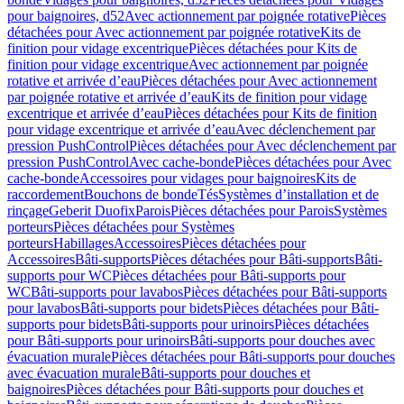
pour baignoires, d52
Avec actionnement par poignée rotative
Pièces
détachées pour Avec actionnement par poignée rotative
Kits de
finition pour vidage excentrique
Pièces détachées pour Kits de
finition pour vidage excentrique
Avec actionnement par poignée
rotative et arrivée d’eau
Pièces détachées pour Avec actionnement
par poignée rotative et arrivée d’eau
Kits de finition pour vidage
excentrique et arrivée d’eau
Pièces détachées pour Kits de finition
pour vidage excentrique et arrivée d’eau
Avec déclenchement par
pression PushControl
Pièces détachées pour Avec déclenchement par
pression PushControl
Avec cache-bonde
Pièces détachées pour Avec
cache-bonde
Accessoires pour vidages pour baignoires
Kits de
raccordement
Bouchons de bonde
Tés
Systèmes d’installation et de
rinçage
Geberit Duofix
Parois
Pièces détachées pour Parois
Systèmes
porteurs
Pièces détachées pour Systèmes
porteurs
Habillages
Accessoires
Pièces détachées pour
Accessoires
Bâti-supports
Pièces détachées pour Bâti-supports
Bâti-
supports pour WC
Pièces détachées pour Bâti-supports pour
WC
Bâti-supports pour lavabos
Pièces détachées pour Bâti-supports
pour lavabos
Bâti-supports pour bidets
Pièces détachées pour Bâti-
supports pour bidets
Bâti-supports pour urinoirs
Pièces détachées
pour Bâti-supports pour urinoirs
Bâti-supports pour douches avec
évacuation murale
Pièces détachées pour Bâti-supports pour douches
avec évacuation murale
Bâti-supports pour douches et
baignoires
Pièces détachées pour Bâti-supports pour douches et