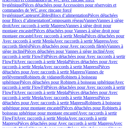
hygiénique
Pièces détachées pour Accessoires pour réservoirs et
commandes de WC avec rinçage forcé
hygiénique
Capteurs
Câbles
Blocs d’alimentation
Pièces détachées
pour Blocs d’alimentation
Composants réseau
Vannes
Vannes à siège
droit
Avec raccords à sertir Mapress
Vannes à siège droit pour
montage encastré
Pièces détachées pour Vannes à siège droit pour
montage encastré
Avec raccords à sertir Mepla
Pièces détachées pour
Avec raccords à sertir Mepla
Avec raccords à sertir Mapress
Avec
raccords filetés
Pièces détachées pour Avec raccords filetés
Vannes à
siège incliné
Pièces détachées pour Vannes à siège incliné
Avec
raccords à sertir FlowFit
Pièces détachées pour Avec raccords à sertir
FlowFit
Avec raccords à sertir Mepla
Pièces détachées pour Avec
raccords à sertir Mepla
Avec raccords à sertir Mapress
Pièces
détachées pour Avec raccords à sertir Mapress
Vannes de
prélèvement
Robinets de vidange
Robinets à boisseau
sphérique
Pièces détachées pour Robinets à boisseau sphérique
Avec
raccords à sertir FlowFit
Pièces détachées pour Avec raccords à sertir
FlowFit
Avec raccords à sertir Mepla
Pièces détachées pour Avec
raccords à sertir Mepla
Avec raccords à sertir Mapress
Pièces
détachées pour Avec raccords à sertir Mapress
Robinets à boisseau
sphérique pour montage encastré
Pièces détachées pour Robinets à
boisseau sphérique pour montage encastré
Avec raccords à sertir
FlowFit
Avec raccords à sertir Mepla
Avec raccords à sertir
Mapress
Pièces détachées pour Avec raccords à sertir Mapress
Avec