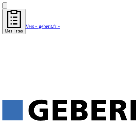
Vers « geberit.fr »
Mes listes