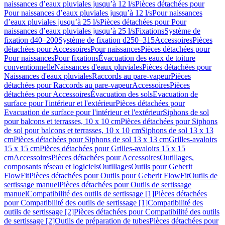
naissances d’eaux pluviales jusqu’à 12 l/s
Pièces détachées pour
Pour naissances d’eaux pluviales jusqu’à 12 l/s
Pour naissances
d’eaux pluviales jusqu’à 25 l/s
Pièces détachées pour Pour
naissances d’eaux pluviales jusqu’à 25 l/s
Fixations
Système de
fixation d40–200
Système de fixation d250–315
Accessoires
Pièces
détachées pour Accessoires
Pour naissances
Pièces détachées pour
Pour naissances
Pour fixations
Évacuation des eaux de toiture
conventionnelle
Naissances d'eaux pluviales
Pièces détachées pour
Naissances d'eaux pluviales
Raccords au pare-vapeur
Pièces
détachées pour Raccords au pare-vapeur
Accessoires
Pièces
détachées pour Accessoires
Évacuation des sols
Evacuation de
surface pour l'intérieur et l'extérieur
Pièces détachées pour
Evacuation de surface pour l'intérieur et l'extérieur
Siphons de sol
pour balcons et terrasses, 10 x 10 cm
Pièces détachées pour Siphons
de sol pour balcons et terrasses, 10 x 10 cm
Siphons de sol 13 x 13
cm
Pièces détachées pour Siphons de sol 13 x 13 cm
Grilles-avaloirs
15 x 15 cm
Pièces détachées pour Grilles-avaloirs 15 x 15
cm
Accessoires
Pièces détachées pour Accessoires
Outillages,
composants réseau et logiciels
Outillages
Outils pour Geberit
FlowFit
Pièces détachées pour Outils pour Geberit FlowFit
Outils de
sertissage manuel
Pièces détachées pour Outils de sertissage
manuel
Compatibilité des outils de sertissage [1]
Pièces détachées
pour Compatibilité des outils de sertissage [1]
Compatibilité des
outils de sertissage [2]
Pièces détachées pour Compatibilité des outils
de sertissage [2]
Outils de préparation de tubes
Pièces détachées pour