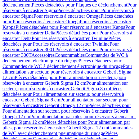
déclenchement
Pièces détachées pour Plaques de déclenchement
Pour
réservoirs à encastrer Sigma
Pièces détachées pour Pour réservoirs à
encastrer Sigma
Pour réservoirs à encastrer Omega
Pièces détachées
pour Pour réservoirs à encastrer Omega
Pour réservoirs à encastrer
Kappa
Pièces détachées pour Pour réservoirs à encastrer Kappa
Pour
réservoirs à encastrer Delta
Pièces détachées pour Pour réservoirs à
encastrer Delta
Pour les réservoirs à encastrer Twinline
Pièces
détachées pour Pour les réservoirs à encastrer Twinline
Pour
réservoirs à encastrer 300T
Pièces détachées pour Pour réservoirs à
encastrer 300T
Accessoires
Consommables
Commandes de WC à
déclenchement électronique du rinçage
Pièces détachées pour
Commandes de WC à déclenchement électronique du rinçage
Pour
alimentation sur secteur, pour réservoirs à encastrer Geberit Sigma
12 cm
Pièces détachées pour Pour alimentation sur secteur, pour
réservoirs à encastrer Geberit Sigma 12 cm
Pour alimentation sur
secteur, pour réservoirs à encastrer Geberit Sigma 8 cm
Pièces
détachées pour Pour alimentation sur secteur, pour réservoirs à
encastrer Geberit Sigma 8 cm
Pour alimentation sur secteur, pour
réservoirs à encastrer Geberit Omega 12 cm
Pièces détachées pour
Pour alimentation sur secteur, pour réservoirs à encastrer Geberit
Omega 12 cm
Pour alimentation par piles, pour réservoirs à encastrer
Geberit Sigma 12 cm
Pièces détachées pour Pour alimentation par
piles, pour réservoirs à encastrer Geberit Sigma 12 cm
Commandes
de WC avec déclenchement pneumatique du rinçage
Pièces
détachées pour Commandes de WC avec déclenchement