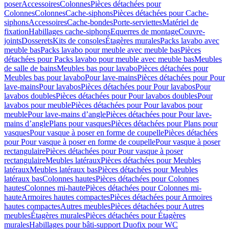
poser
Accessoires
Colonnes
Pièces détachées pour
Colonnes
Colonnes
Cache-siphons
Pièces détachées pour Cache-
siphons
Accessoires
Cache-bondes
Porte-serviettes
Matériel de
fixation
Habillages cache-siphons
Equerres de montage
Couvre-
joints
Dosserets
Kits de consoles
Étagères murales
Packs lavabo avec
meuble bas
Packs lavabo pour meuble avec meuble bas
Pièces
détachées pour Packs lavabo pour meuble avec meuble bas
Meubles
de salle de bains
Meubles bas pour lavabo
Pièces détachées pour
Meubles bas pour lavabo
Pour lave-mains
Pièces détachées pour Pour
lave-mains
Pour lavabos
Pièces détachées pour Pour lavabos
Pour
lavabos doubles
Pièces détachées pour Pour lavabos doubles
Pour
lavabos pour meuble
Pièces détachées pour Pour lavabos pour
meuble
Pour lave-mains d’angle
Pièces détachées pour Pour lave-
mains d’angle
Plans pour vasques
Pièces détachées pour Plans pour
vasques
Pour vasque à poser en forme de coupelle
Pièces détachées
pour Pour vasque à poser en forme de coupelle
Pour vasque à poser
rectangulaire
Pièces détachées pour Pour vasque à poser
rectangulaire
Meubles latéraux
Pièces détachées pour Meubles
latéraux
Meubles latéraux bas
Pièces détachées pour Meubles
latéraux bas
Colonnes hautes
Pièces détachées pour Colonnes
hautes
Colonnes mi-haute
Pièces détachées pour Colonnes mi-
haute
Armoires hautes compactes
Pièces détachées pour Armoires
hautes compactes
Autres meubles
Pièces détachées pour Autres
meubles
Étagères murales
Pièces détachées pour Étagères
murales
Habillages pour bâti-support Duofix pour WC