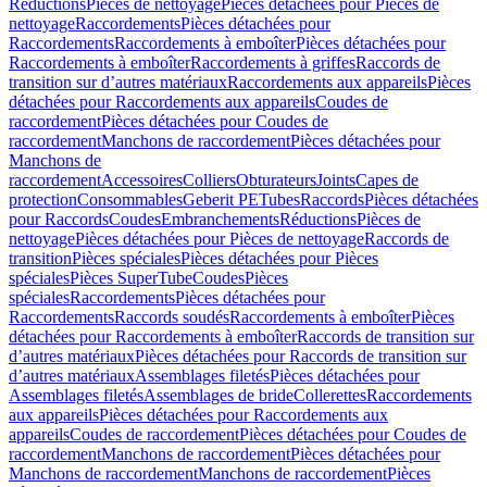
Réductions
Pièces de nettoyage
Pièces détachées pour Pièces de
nettoyage
Raccordements
Pièces détachées pour
Raccordements
Raccordements à emboîter
Pièces détachées pour
Raccordements à emboîter
Raccordements à griffes
Raccords de
transition sur d’autres matériaux
Raccordements aux appareils
Pièces
détachées pour Raccordements aux appareils
Coudes de
raccordement
Pièces détachées pour Coudes de
raccordement
Manchons de raccordement
Pièces détachées pour
Manchons de
raccordement
Accessoires
Colliers
Obturateurs
Joints
Capes de
protection
Consommables
Geberit PE
Tubes
Raccords
Pièces détachées
pour Raccords
Coudes
Embranchements
Réductions
Pièces de
nettoyage
Pièces détachées pour Pièces de nettoyage
Raccords de
transition
Pièces spéciales
Pièces détachées pour Pièces
spéciales
Pièces SuperTube
Coudes
Pièces
spéciales
Raccordements
Pièces détachées pour
Raccordements
Raccords soudés
Raccordements à emboîter
Pièces
détachées pour Raccordements à emboîter
Raccords de transition sur
d’autres matériaux
Pièces détachées pour Raccords de transition sur
d’autres matériaux
Assemblages filetés
Pièces détachées pour
Assemblages filetés
Assemblages de bride
Collerettes
Raccordements
aux appareils
Pièces détachées pour Raccordements aux
appareils
Coudes de raccordement
Pièces détachées pour Coudes de
raccordement
Manchons de raccordement
Pièces détachées pour
Manchons de raccordement
Manchons de raccordement
Pièces