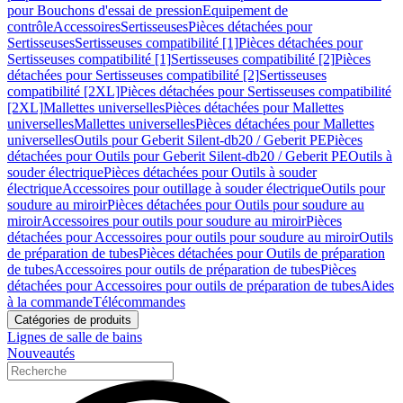
pour Bouchons d'essai de pression
Equipement de
contrôle
Accessoires
Sertisseuses
Pièces détachées pour
Sertisseuses
Sertisseuses compatibilité [1]
Pièces détachées pour
Sertisseuses compatibilité [1]
Sertisseuses compatibilité [2]
Pièces
détachées pour Sertisseuses compatibilité [2]
Sertisseuses
compatibilité [2XL]
Pièces détachées pour Sertisseuses compatibilité
[2XL]
Mallettes universelles
Pièces détachées pour Mallettes
universelles
Mallettes universelles
Pièces détachées pour Mallettes
universelles
Outils pour Geberit Silent-db20 / Geberit PE
Pièces
détachées pour Outils pour Geberit Silent-db20 / Geberit PE
Outils à
souder électrique
Pièces détachées pour Outils à souder
électrique
Accessoires pour outillage à souder électrique
Outils pour
soudure au miroir
Pièces détachées pour Outils pour soudure au
miroir
Accessoires pour outils pour soudure au miroir
Pièces
détachées pour Accessoires pour outils pour soudure au miroir
Outils
de préparation de tubes
Pièces détachées pour Outils de préparation
de tubes
Accessoires pour outils de préparation de tubes
Pièces
détachées pour Accessoires pour outils de préparation de tubes
Aides
à la commande
Télécommandes
Catégories de produits
Lignes de salle de bains
Nouveautés