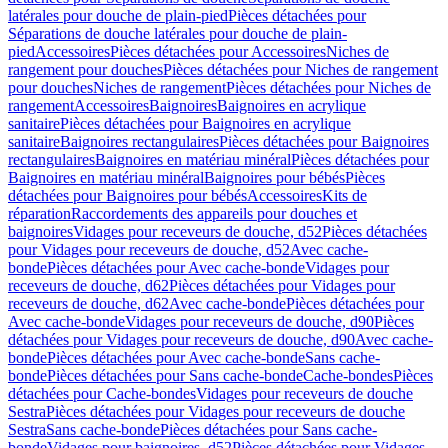
latérales pour douche de plain-pied
Pièces détachées pour
Séparations de douche latérales pour douche de plain-
pied
Accessoires
Pièces détachées pour Accessoires
Niches de
rangement pour douches
Pièces détachées pour Niches de rangement
pour douches
Niches de rangement
Pièces détachées pour Niches de
rangement
Accessoires
Baignoires
Baignoires en acrylique
sanitaire
Pièces détachées pour Baignoires en acrylique
sanitaire
Baignoires rectangulaires
Pièces détachées pour Baignoires
rectangulaires
Baignoires en matériau minéral
Pièces détachées pour
Baignoires en matériau minéral
Baignoires pour bébés
Pièces
détachées pour Baignoires pour bébés
Accessoires
Kits de
réparation
Raccordements des appareils pour douches et
baignoires
Vidages pour receveurs de douche, d52
Pièces détachées
pour Vidages pour receveurs de douche, d52
Avec cache-
bonde
Pièces détachées pour Avec cache-bonde
Vidages pour
receveurs de douche, d62
Pièces détachées pour Vidages pour
receveurs de douche, d62
Avec cache-bonde
Pièces détachées pour
Avec cache-bonde
Vidages pour receveurs de douche, d90
Pièces
détachées pour Vidages pour receveurs de douche, d90
Avec cache-
bonde
Pièces détachées pour Avec cache-bonde
Sans cache-
bonde
Pièces détachées pour Sans cache-bonde
Cache-bondes
Pièces
détachées pour Cache-bondes
Vidages pour receveurs de douche
Sestra
Pièces détachées pour Vidages pour receveurs de douche
Sestra
Sans cache-bonde
Pièces détachées pour Sans cache-
bonde
Vidages pour baignoires, d52
Pièces détachées pour Vidages