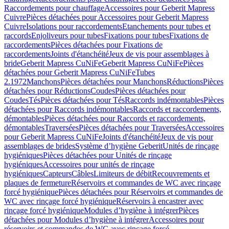
Raccordements pour chauffage
Accessoires pour Geberit Mapress
Cuivre
Pièces détachées pour Accessoires pour Geberit Mapress
Cuivre
Isolations pour raccordements
Etanchements pour tubes et
raccords
Enjoliveurs pour tubes
Fixations pour tubes
Fixations de
raccordements
Pièces détachées pour Fixations de
raccordements
Joints d'étanchéité
Jeux de vis pour assemblages à
bride
Geberit Mapress CuNiFe
Geberit Mapress CuNiFe
Pièces
détachées pour Geberit Mapress CuNiFe
Tubes
2.1972
Manchons
Pièces détachées pour Manchons
Réductions
Pièces
détachées pour Réductions
Coudes
Pièces détachées pour
Coudes
Tés
Pièces détachées pour Tés
Raccords indémontables
Pièces
détachées pour Raccords indémontables
Raccords et raccordements,
démontables
Pièces détachées pour Raccords et raccordements,
démontables
Traversées
Pièces détachées pour Traversées
Accessoires
pour Geberit Mapress CuNiFe
Joints d'étanchéité
Jeux de vis pour
assemblages de brides
Système d’hygiène Geberit
Unités de rinçage
hygiéniques
Pièces détachées pour Unités de rinçage
hygiéniques
Accessoires pour unités de rinçage
hygiéniques
Capteurs
Câbles
Limiteurs de débit
Recouvrements et
plaques de fermeture
Réservoirs et commandes de WC avec rinçage
forcé hygiénique
Pièces détachées pour Réservoirs et commandes de
WC avec rinçage forcé hygiénique
Réservoirs à encastrer avec
rinçage forcé hygiénique
Modules d’hygiène à intégrer
Pièces
détachées pour Modules d’hygiène à intégrer
Accessoires pour
réservoirs et commandes de WC avec rinçage forcé