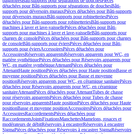
baignoires
Bâti-supports pour séparations de douches
Pièces
détachées pour Bâti-supports pour séparations de douches
Bâti-
supports pour déversoirs muraux
Pièces détachées pour Bâti-supports
pour déversoirs muraux
Bâti-supports pour robinetteries
Pièces
détachées pour Bâti-supports pour robinetteries
Bâti-supports pour
machines à laver et lave-vaisselle
Pièces détachées pour Bâti-
supports pour machines à laver et lave-vaisselle
Bâti-supports pour
charges de console
Pièces détachées pour Bâti-supports pour charges
de console
Bâti-supports pour éviers
Pièces détachées pour Bâti-
supports pour éviers
Accessoires
Pièces détachées pour
Accessoires
Réservoirs apparents
Réservoirs apparents pour WC, en
matière synthétique
Pièces détachées pour Réservoirs apparents pour
WC, en matière synthétique
Attenant
Pièces détachées pour
Attenant
Haute position
Pièces détachées pour Haute position
Basse et
moyenne position
Pièces détachées pour Basse et moyenne
position
Réservoirs apparents pour WC, en céramique sanitaire
Pièces
détachées pour Réservoirs apparents pour WC, en céramique
sanitaire
Attenant
Pièces détachées pour Attenant
Tubes de chasse
pour réservoirs apparents
Pièces détachées pour Tubes de chasse
pour réservoirs apparents
Haute position
Pièces détachées pour Haute
position
Basse et moyenne position
Accessoires
Pièces détachées pour
Accessoires
Raccordements
Pièces détachées pour
Raccordements
Joints
Fixations
Manchettes
Mamelons, rosaces et
modérateurs de débit
Réservoirs à encastrer
Réservoirs à encastrer
Sigma
Pièces détachées pour Réservoirs à encastrer Sigma
Réservoirs