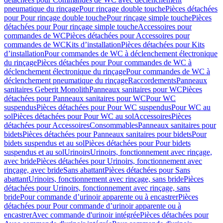
pneumatique du rinçage
Pour rinçage double touche
Pièces détachées
pour Pour rinçage double touche
Pour rinçage simple touche
Pièces
détachées pour Pour rinçage simple touche
Accessoires pour
commandes de WC
Pièces détachées pour Accessoires pour
commandes de WC
Kits d’installation
Pièces détachées pour Kits
d’installation
Pour commandes de WC à déclenchement électronique
du rinçage
Pièces détachées pour Pour commandes de WC à
déclenchement électronique du rinçage
Pour commandes de WC à
déclenchement pneumatique du rinçage
Raccordements
Panneaux
sanitaires Geberit Monolith
Panneaux sanitaires pour WC
Pièces
détachées pour Panneaux sanitaires pour WC
Pour WC
suspendus
Pièces détachées pour Pour WC suspendus
Pour WC au
sol
Pièces détachées pour Pour WC au sol
Accessoires
Pièces
détachées pour Accessoires
Consommables
Panneaux sanitaires pour
bidets
Pièces détachées pour Panneaux sanitaires pour bidets
Pour
bidets suspendus et au sol
Pièces détachées pour Pour bidets
suspendus et au sol
Urinoirs
Urinoirs, fonctionnement avec rinçage,
avec bride
Pièces détachées pour Urinoirs, fonctionnement avec
rinçage, avec bride
Sans abattant
Pièces détachées pour Sans
abattant
Urinoirs, fonctionnement avec rinçage, sans bride
Pièces
détachées pour Urinoirs, fonctionnement avec rinçage, sans
bride
Pour commande d’urinoir apparente ou à encastrer
Pièces
détachées pour Pour commande d’urinoir apparente ou à
encastrer
Avec commande d'urinoir intégrée
Pièces détachées pour