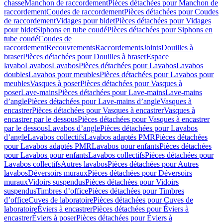
chasse
Manchon de raccordement
Pièces détachées pour Manchon de
raccordement
Coudes de raccordement
Pièces détachées pour Coudes
de raccordement
Vidages pour bidet
Pièces détachées pour Vidages
pour bidet
Siphons en tube coudé
Pièces détachées pour Siphons en
tube coudé
Coudes de
raccordement
Recouvrements
Raccordements
Joints
Douilles à
braser
Pièces détachées pour Douilles à braser
Espace
lavabo
Lavabos
Lavabos
Pièces détachées pour Lavabos
Lavabos
doubles
Lavabos pour meubles
Pièces détachées pour Lavabos pour
meubles
Vasques à poser
Pièces détachées pour Vasques à
poser
Lave-mains
Pièces détachées pour Lave-mains
Lave-mains
d’angle
Pièces détachées pour Lave-mains d’angle
Vasques à
encastrer
Pièces détachées pour Vasques à encastrer
Vasques à
encastrer par le dessous
Pièces détachées pour Vasques à encastrer
par le dessous
Lavabos d’angle
Pièces détachées pour Lavabos
d’angle
Lavabos collectifs
Lavabos adaptés PMR
Pièces détachées
pour Lavabos adaptés PMR
Lavabos pour enfants
Pièces détachées
pour Lavabos pour enfants
Lavabos collectifs
Pièces détachées pour
Lavabos collectifs
Autres lavabos
Pièces détachées pour Autres
lavabos
Déversoirs muraux
Pièces détachées pour Déversoirs
muraux
Vidoirs suspendus
Pièces détachées pour Vidoirs
suspendus
Timbres dʼoffice
Pièces détachées pour Timbres
dʼoffice
Cuves de laboratoire
Pièces détachées pour Cuves de
laboratoire
Éviers à encastrer
Pièces détachées pour Éviers à
encastrer
Éviers à poser
Pièces détachées pour Éviers à