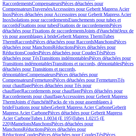
Raccordements
Compensateurs
Pièces détachées pour
Compensateurs
Traversées
Accessoires pour Geberit Mapress Acier
Inox
Pièces détachées pour Accessoires pour Geberit Mapress Acier
Inox
Isolations pour raccordements
Etanchements pour tubes et
raccords
Fixations pour tubes
Fixations de raccordements
Pièces
détachées pour Fixations de raccordements
Joints d'étanchéité
Jeux de
vis pour assemblages à bride
Geberit Mapress Therm
Tubes
Therm
Raccords
Pièces détachées pour Raccords
Manchons
Pièces
détachées pour Manchons
Réductions
Pièces détachées pour
Réductions
Coudes
Pièces détachées pour Coudes
Tés
Pièces
détachées pour Tés
Transitions indémontables
Pièces détachées pour
Transitions indémontables
Transitions et raccords, démontables
Pièces
détachées pour Transitions et raccords,
démontables
Compensateurs
Pièces détachées pour
Compensateurs
Fermetures
Pièces détachées pour Fermetures
Tés
pour chauffage
Pièces détachées pour Tés pour
chauffage
Raccordements pour chauffage
Pièces détachées pour
Raccordements pour chauffage
Accessoires pour Geberit Mapress
Therm
Joints d’étanchéité
Packs de vis pour assemblages à
bride
Fixations pour tubes
Geberit Mapress Acier Carbone
Geberit
Mapress Acier Carbone
Pièces détachées pour Geberit Mapress
Acier Carbone
Tubes 1.0034 (E 195)
Tubes 1.0215 (E
220)
Mamelons
Manchons
Pièces détachées pour
Manchons
Réductions
Pièces détachées pour
Réductions
Coudes
Pièces détachées pour Coudes
Tés
Pièces