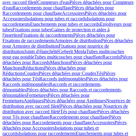
avec raccord fileté
Compteurs d'eau
Pièces détachées pour Compteurs
d'eau
Raccordements pour chauffage
Pièces détachées pour
Raccordements pour chauffage
Accessoires
Pièces détachées pour
Accessoires
Isolations pour tubes et raccords
Isolations pour
raccordements
Etanchements pour tubes et raccords
Enjoliveurs pour
tubes
Fixations pour tubes
Gaines de protection et aides à
l'insertion
Fixations de raccordements
Pièces détachées pour
Fixations de raccordements
Armoires de distribution
Pièces détachées
pour Armoires de distribution
Fixations pour nourrice de
distribution
Joints d'étanchéité
Geberit Mepla
Tubes multicouches
pour eau potable
Tubes multicouches pour chauffage
Raccords
Pièces
détachées pour Raccords
Manchons
Pièces détachées pour
Manchons
Réductions
Pièces détachées pour
Réductions
Coudes
Pièces détachées pour Coudes
Tés
Pièces
détachées pour Tés
Raccords indémontables
Pièces détachées pour
Raccords indémontables
Raccords et raccordements,
démontables
Pièces détachées pour Raccords et raccordements,
démontables
Fermetures
Pièces détachées pour
Fermetures
Appliques
Pièces détachées pour Appliques
Nourrices de
distribution avec raccord fileté
Pièces détachées pour Nourrices de
distribution avec raccord fileté
Tés pour chauffage
Pièces détachées
pour Tés pour chauffage
Raccordements pour chauffage
Pièces
détachées pour Raccordements pour chauffage
Accessoires
Pièces
détachées pour Accessoires
Isolations pour tubes et
raccords
Isolations pour raccordements
Etanchements pour tubes et