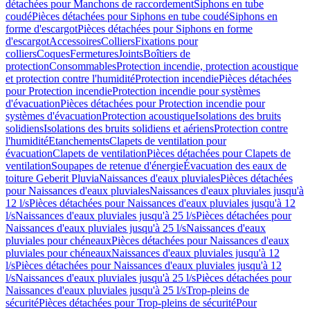
détachées pour Manchons de raccordement
Siphons en tube
coudé
Pièces détachées pour Siphons en tube coudé
Siphons en
forme d'escargot
Pièces détachées pour Siphons en forme
d'escargot
Accessoires
Colliers
Fixations pour
colliers
Coques
Fermetures
Joints
Boîtiers de
protection
Consommables
Protection incendie, protection acoustique
et protection contre l'humidité
Protection incendie
Pièces détachées
pour Protection incendie
Protection incendie pour systèmes
d'évacuation
Pièces détachées pour Protection incendie pour
systèmes d'évacuation
Protection acoustique
Isolations des bruits
solidiens
Isolations des bruits solidiens et aériens
Protection contre
l'humidité
Etanchements
Clapets de ventilation pour
évacuation
Clapets de ventilation
Pièces détachées pour Clapets de
ventilation
Soupapes de retenue d'énergie
Évacuation des eaux de
toiture Geberit Pluvia
Naissances d'eaux pluviales
Pièces détachées
pour Naissances d'eaux pluviales
Naissances d'eaux pluviales jusqu'à
12 l/s
Pièces détachées pour Naissances d'eaux pluviales jusqu'à 12
l/s
Naissances d'eaux pluviales jusqu'à 25 l/s
Pièces détachées pour
Naissances d'eaux pluviales jusqu'à 25 l/s
Naissances d'eaux
pluviales pour chéneaux
Pièces détachées pour Naissances d'eaux
pluviales pour chéneaux
Naissances d'eaux pluviales jusqu'à 12
l/s
Pièces détachées pour Naissances d'eaux pluviales jusqu'à 12
l/s
Naissances d'eaux pluviales jusqu'à 25 l/s
Pièces détachées pour
Naissances d'eaux pluviales jusqu'à 25 l/s
Trop-pleins de
sécurité
Pièces détachées pour Trop-pleins de sécurité
Pour