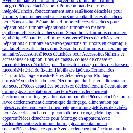
Avec commande d'urinoir intégrée
Pour commande d'urinoir
intégrée
Pièces détachées pour Pour commande d'urinoir
intégrée
Urinoirs, fonctionnement sans eau
Pièces détachées pour
Urinoirs, fonctionnement sans eau
Sans abattant
Pièces détachées
pour Sans abattant
Séparations d’urinoirs
Pièces détachées pour
Séparations d’urinoirs
Séparations d’urinoirs en matière
synthétique
Pièces détachées pour Séparations d’urinoirs en matière
synthétique
Séparations d’urinoirs en verre
Pièces détachées pour
Séparations d’urinoirs en verre
Séparations d’urinoirs en céramique
sanitaire
Pièces détachées pour Séparations d’urinoirs en céramique
sanitaire
Accessoires
Pièces détachées pour Accessoires
Siphons et
accessoires de siphon
Tubes de chasse, coudes de chasse et
raccords
Pièces détachées pour Tubes de chasse, coudes de chasse et
raccords
Matériel de fixation
Habillages latéraux
Commandes
dʼurinoir
Montage encastré
Pièces détachées pour Montage
encastré
Avec déclenchement électronique du rinçage, alimentation
sur secteur
Pièces détachées pour Avec déclenchement électronique
du rinçage, alimentation sur secteur
Avec déclenchement
électronique du rinçage, alimentation par piles
Pièces détachées pour
Avec déclenchement électronique du rinçage, alimentation par
piles
Avec déclenchement pneumatique du rinçage
Pièces détachées
pour Avec déclenchement pneumatique du rinçage
Montage en
apparent
Pièces détachées pour Montage en apparent
Avec
déclenchement électronique du rinçage, alimentation sur
secteur
Pièces détachées pour Avec déclenchement électronique du