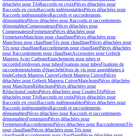
détachées pour Tés
Raccords en croix
Pièces détachées pour
Raccords en croix
Raccords indémontables
Pièces détachées pour
Raccords indémontables
Raccords et raccordements,
démontables
Pièces détachées pour Raccords et raccordements,
démontables
Compensateurs
Pièces détachées pour
Compensateurs
Fermetures
Pièces détachées pour
Fermetures
Manchons pour chauffage
Pièces détachées pour
Manchons pour chauffage
Tés pour chauffage
Pièces détachées pour
Tés pour chauffage
Raccordements pour chauffage
Pièces détachées
pour Raccordements pour chauffage
Accessoires pour Geberit
Mapress Acier Carbone
Etanchements pour tubes et
raccords
Enjoliveurs pour tubes
Fixations pour tubes
Fixations de
raccordements
Joints d'étanchéité
Jeux de vis pour assemblages à
bride
Geberit Mapress Cuivre
Geberit Mapress Cuivre
Pièces
détachées pour Geberit Mapress Cuivre
Manchons
Pièces détachées
pour Manchons
Réductions
Pièces détachées pour
Réductions
Coudes
Pièces détachées pour Coudes
Tés
Pièces
détachées pour Tés
Raccords en croix
Pièces détachées pour
Raccords en croix
Raccords indémontables
Pièces détachées pour
Raccords indémontables
Raccords et raccordements,
démontables
Pièces détachées pour Raccords et raccordements,
démontables
Fermetures
Pièces détachées pour
Fermetures
Raccordements
Pièces détachées pour Raccordements
Tés
pour chauffage
Pièces détachées pour Tés pour
chauffage
Raccordements pour chauffage
Pièces détachées pour