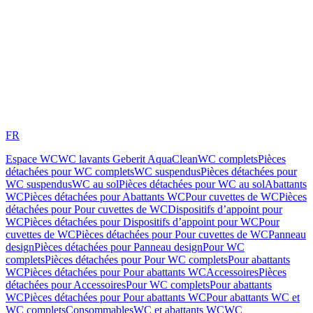
FR
Espace WC
WC lavants Geberit AquaClean
WC complets
Pièces
détachées pour WC complets
WC suspendus
Pièces détachées pour
WC suspendus
WC au sol
Pièces détachées pour WC au sol
Abattants
WC
Pièces détachées pour Abattants WC
Pour cuvettes de WC
Pièces
détachées pour Pour cuvettes de WC
Dispositifs d’appoint pour
WC
Pièces détachées pour Dispositifs d’appoint pour WC
Pour
cuvettes de WC
Pièces détachées pour Pour cuvettes de WC
Panneau
design
Pièces détachées pour Panneau design
Pour WC
complets
Pièces détachées pour Pour WC complets
Pour abattants
WC
Pièces détachées pour Pour abattants WC
Accessoires
Pièces
détachées pour Accessoires
Pour WC complets
Pour abattants
WC
Pièces détachées pour Pour abattants WC
Pour abattants WC et
WC complets
Consommables
WC et abattants WC
WC