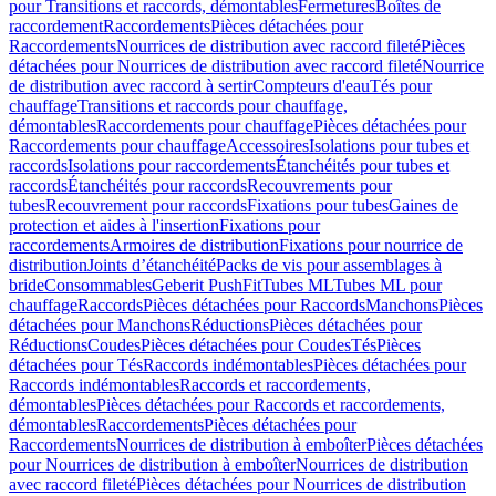
pour Transitions et raccords, démontables
Fermetures
Boîtes de
raccordement
Raccordements
Pièces détachées pour
Raccordements
Nourrices de distribution avec raccord fileté
Pièces
détachées pour Nourrices de distribution avec raccord fileté
Nourrice
de distribution avec raccord à sertir
Compteurs d'eau
Tés pour
chauffage
Transitions et raccords pour chauffage,
démontables
Raccordements pour chauffage
Pièces détachées pour
Raccordements pour chauffage
Accessoires
Isolations pour tubes et
raccords
Isolations pour raccordements
Étanchéités pour tubes et
raccords
Étanchéités pour raccords
Recouvrements pour
tubes
Recouvrement pour raccords
Fixations pour tubes
Gaines de
protection et aides à l'insertion
Fixations pour
raccordements
Armoires de distribution
Fixations pour nourrice de
distribution
Joints d’étanchéité
Packs de vis pour assemblages à
bride
Consommables
Geberit PushFit
Tubes ML
Tubes ML pour
chauffage
Raccords
Pièces détachées pour Raccords
Manchons
Pièces
détachées pour Manchons
Réductions
Pièces détachées pour
Réductions
Coudes
Pièces détachées pour Coudes
Tés
Pièces
détachées pour Tés
Raccords indémontables
Pièces détachées pour
Raccords indémontables
Raccords et raccordements,
démontables
Pièces détachées pour Raccords et raccordements,
démontables
Raccordements
Pièces détachées pour
Raccordements
Nourrices de distribution à emboîter
Pièces détachées
pour Nourrices de distribution à emboîter
Nourrices de distribution
avec raccord fileté
Pièces détachées pour Nourrices de distribution