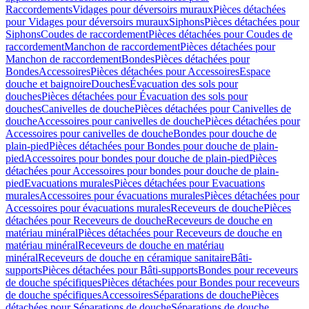
Raccordements
Vidages pour déversoirs muraux
Pièces détachées
pour Vidages pour déversoirs muraux
Siphons
Pièces détachées pour
Siphons
Coudes de raccordement
Pièces détachées pour Coudes de
raccordement
Manchon de raccordement
Pièces détachées pour
Manchon de raccordement
Bondes
Pièces détachées pour
Bondes
Accessoires
Pièces détachées pour Accessoires
Espace
douche et baignoire
Douches
Évacuation des sols pour
douches
Pièces détachées pour Évacuation des sols pour
douches
Canivelles de douche
Pièces détachées pour Canivelles de
douche
Accessoires pour canivelles de douche
Pièces détachées pour
Accessoires pour canivelles de douche
Bondes pour douche de
plain-pied
Pièces détachées pour Bondes pour douche de plain-
pied
Accessoires pour bondes pour douche de plain-pied
Pièces
détachées pour Accessoires pour bondes pour douche de plain-
pied
Evacuations murales
Pièces détachées pour Evacuations
murales
Accessoires pour évacuations murales
Pièces détachées pour
Accessoires pour évacuations murales
Receveurs de douche
Pièces
détachées pour Receveurs de douche
Receveurs de douche en
matériau minéral
Pièces détachées pour Receveurs de douche en
matériau minéral
Receveurs de douche en matériau
minéral
Receveurs de douche en céramique sanitaire
Bâti-
supports
Pièces détachées pour Bâti-supports
Bondes pour receveurs
de douche spécifiques
Pièces détachées pour Bondes pour receveurs
de douche spécifiques
Accessoires
Séparations de douche
Pièces
détachées pour Séparations de douche
Séparations de douche