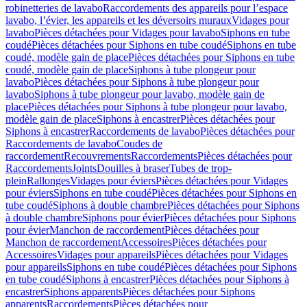
robinetteries de lavabo
Raccordements des appareils pour l’espace
lavabo, l’évier, les appareils et les déversoirs muraux
Vidages pour
lavabo
Pièces détachées pour Vidages pour lavabo
Siphons en tube
coudé
Pièces détachées pour Siphons en tube coudé
Siphons en tube
coudé, modèle gain de place
Pièces détachées pour Siphons en tube
coudé, modèle gain de place
Siphons à tube plongeur pour
lavabo
Pièces détachées pour Siphons à tube plongeur pour
lavabo
Siphons à tube plongeur pour lavabo, modèle gain de
place
Pièces détachées pour Siphons à tube plongeur pour lavabo,
modèle gain de place
Siphons à encastrer
Pièces détachées pour
Siphons à encastrer
Raccordements de lavabo
Pièces détachées pour
Raccordements de lavabo
Coudes de
raccordement
Recouvrements
Raccordements
Pièces détachées pour
Raccordements
Joints
Douilles à braser
Tubes de trop-
plein
Rallonges
Vidages pour éviers
Pièces détachées pour Vidages
pour éviers
Siphons en tube coudé
Pièces détachées pour Siphons en
tube coudé
Siphons à double chambre
Pièces détachées pour Siphons
à double chambre
Siphons pour évier
Pièces détachées pour Siphons
pour évier
Manchon de raccordement
Pièces détachées pour
Manchon de raccordement
Accessoires
Pièces détachées pour
Accessoires
Vidages pour appareils
Pièces détachées pour Vidages
pour appareils
Siphons en tube coudé
Pièces détachées pour Siphons
en tube coudé
Siphons à encastrer
Pièces détachées pour Siphons à
encastrer
Siphons apparents
Pièces détachées pour Siphons
apparents
Raccordements
Pièces détachées pour