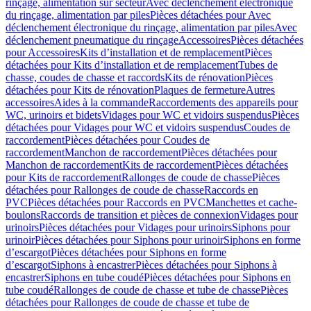
rinçage, alimentation sur secteur
Avec déclenchement électronique
du rinçage, alimentation par piles
Pièces détachées pour Avec
déclenchement électronique du rinçage, alimentation par piles
Avec
déclenchement pneumatique du rinçage
Accessoires
Pièces détachées
pour Accessoires
Kits d’installation et de remplacement
Pièces
détachées pour Kits d’installation et de remplacement
Tubes de
chasse, coudes de chasse et raccords
Kits de rénovation
Pièces
détachées pour Kits de rénovation
Plaques de fermeture
Autres
accessoires
Aides à la commande
Raccordements des appareils pour
WC, urinoirs et bidets
Vidages pour WC et vidoirs suspendus
Pièces
détachées pour Vidages pour WC et vidoirs suspendus
Coudes de
raccordement
Pièces détachées pour Coudes de
raccordement
Manchon de raccordement
Pièces détachées pour
Manchon de raccordement
Kits de raccordement
Pièces détachées
pour Kits de raccordement
Rallonges de coude de chasse
Pièces
détachées pour Rallonges de coude de chasse
Raccords en
PVC
Pièces détachées pour Raccords en PVC
Manchettes et cache-
boulons
Raccords de transition et pièces de connexion
Vidages pour
urinoirs
Pièces détachées pour Vidages pour urinoirs
Siphons pour
urinoir
Pièces détachées pour Siphons pour urinoir
Siphons en forme
d’escargot
Pièces détachées pour Siphons en forme
d’escargot
Siphons à encastrer
Pièces détachées pour Siphons à
encastrer
Siphons en tube coudé
Pièces détachées pour Siphons en
tube coudé
Rallonges de coude de chasse et tube de chasse
Pièces
détachées pour Rallonges de coude de chasse et tube de