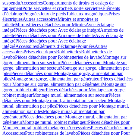
suspendu
Accessoires
Compartiments de tiroirs et casiers de
rangement
Porte-serviettes et crochets porte-serviettes
Éléments
d’éclairage
Poignées
Jeux de pieds
Tableaux magnétiques
Prises
électriques
Autres accessoires
Miroirs et armoires et
toilette
Miroirs
Pièces détachées pour Miroirs
Avec éclairage
intégré
Pièces détachées pour Avec éclairage intégré
Armoires de
toilette
Pièces détachées pour Armoires de toilette
Avec éclairage
intégré
Pièces détachées pour Avec éclairage
intégré
Accessoires
Éléments d’éclairage
Poignées
Autres
accessoires
Prises électriques
Robinetteries
Robinetteries de
lavabo
Pièces détachées pour Robinetteries de lavabo
Montage sur
gorge, alimentation sur secteur
Pièces détachées pour Montage sur
gorge, alimentation sur secteur
Montage sur gorge, alimentation par
piles
Pièces détachées pour Montage sur gorge, alimentation par
piles
Montage sur gorge, alimentation par générateur
Pièces détachées
pour Montage sur gorge, alimentation par générateur
Montage sur
gorge, robinet mitigeur
Pièces détachées pour Montage sur gorge,
robinet mitigeur
Montage mural, alimentation sur secteur
Pièces
détachées pour Montage mural, alimentation sur secteur
Montage
mural, alimentation par piles
Pièces détachées pour Montage mural,
alimentation par piles
Montage mural, alimentation par
générateur
Pièces détachées pour Montage mural, alimentation par
générateur
Montage mural, robinet mélangeur
Pièces détachées pour
Montage mural, robinet mélangeur
Accessoires
Pièces détachées pour
Accessoires
Pour robinetteries de lavabo
Pièces détachées pour Pour