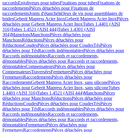
raccords
Enjoliveurs pour tubes
Fixations pour tubes
Fixations de
raccordements
Pièces détachées pour Fixations de
raccordements
Joints d'étanchéité
Jeux de vis pour assemblages de
brides
Geberit Mapress Acier Inox
Geberit Mapress Acier Inox
Pièces
détachées pour Geberit Mapress Acier Inox
Tubes 1.4401 (AISI
316)
Tubes 1.4521 (AISI 444)
Tubes 1.4301 (AISI
304)
Mamelons
Manchons
Pièces détachées pour
Manchons
Réductions
Pièces détachées pour
Réductions
Coudes
Pièces détachées pour Coudes
Tés
Pièces
détachées pour Tés
Raccords indémontables
Pièces détachées pour
Raccords indémontables
Raccords et raccordements,
démontables
Pièces détachées pour Raccords et raccordements,
démontables
Compensateurs
Pièces détachées pour
Compensateurs
Traversées
Fermetures
Pièces détachées pour
Fermetures
Raccordements
Pièces détachées pour
Raccordements
Geberit Mapress Acier Inox, sans silicone
Pièces
détachées pour Geberit Mapress Acier Inox, sans silicone
Tubes
1.4401 (AISI 316)
Tubes 1.4521 (AISI 444)
Manchons
Pièces
détachées pour Manchons
Réductions
Pièces détachées pour
Réductions
Coudes
Pièces détachées pour Coudes
Tés
Pièces
détachées pour Tés
Raccords indémontables
Pièces détachées pour
Raccords indémontables
Raccords et raccordements,
démontables
Pièces détachées pour Raccords et raccordements,
démontables
Fermetures
Pièces détachées pour
Fermetures
Raccordements
Pièces détachées pour