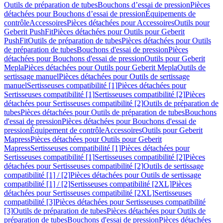
Outils de préparation de tubes
Bouchons d’essai de pression
Pièces
détachées pour Bouchons d’essai de pression
Équipements de
contrôle
Accessoires
Pièces détachées pour Accessoires
Outils pour
Geberit PushFit
Pièces détachées pour Outils pour Geberit
PushFit
Outils de préparation de tubes
Pièces détachées pour Outils
de préparation de tubes
Bouchons d'essai de pression
Pièces
détachées pour Bouchons d'essai de pression
Outils pour Geberit
Mepla
Pièces détachées pour Outils pour Geberit Mepla
Outils de
sertissage manuel
Pièces détachées pour Outils de sertissage
manuel
Sertisseuses compatibilité [1]
Pièces détachées pour
Sertisseuses compatibilité [1]
Sertisseuses compatibilité [2]
Pièces
détachées pour Sertisseuses compatibilité [2]
Outils de préparation de
tubes
Pièces détachées pour Outils de préparation de tubes
Bouchons
d'essai de pression
Pièces détachées pour Bouchons d'essai de
pression
Équipement de contrôle
Accessoires
Outils pour Geberit
Mapress
Pièces détachées pour Outils pour Geberit
Mapress
Sertisseuses compatibilité [1]
Pièces détachées pour
Sertisseuses compatibilité [1]
Sertisseuses compatibilité [2]
Pièces
détachées pour Sertisseuses compatibilité [2]
Outils de sertissage
compatibilité [1] / [2]
Pièces détachées pour Outils de sertissage
compatibilité [1] / [2]
Sertisseuses compatibilité [2XL]
Pièces
détachées pour Sertisseuses compatibilité [2XL]
Sertisseuses
compatibilité [3]
Pièces détachées pour Sertisseuses compatibilité
[3]
Outils de préparation de tubes
Pièces détachées pour Outils de
préparation de tubes
Bouchons d'essai de pression
Pièces détachées