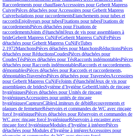
Raccordements pour chauffage
Accessoires pour Geberit Mapress
Cuivre
Pièces détachées pour Accessoires pour Geberit Mapress
Cuivre
Isolations pour raccordements
Etanchements pour tubes et
raccords
Enjoliveurs pour tubes
Fixations pour tubes
Fixations de
raccordements
Pièces détachées pour Fixations de
raccordements
Joints d'étanchéité
Jeux de vis pour assemblages à
bride
Geberit Mapress CuNiFe
Geberit Mapress CuNiFe
Pièces
détachées pour Geberit Mapress CuNiFe
Tubes
2.1972
Manchons
Pièces détachées pour Manchons
Réductions
Pièces
détachées pour Réductions
Coudes
Pièces détachées pour
Coudes
Tés
Pièces détachées pour Tés
Raccords indémontables
Pièces
détachées pour Raccords indémontables
Raccords et raccordements,
démontables
Pièces détachées pour Raccords et raccordements,
démontables
Traversées
Pièces détachées pour Traversées
Accessoires
pour Geberit Mapress CuNiFe
Joints d'étanchéité
Jeux de vis pour
assemblages de brides
Système d’hygiène Geberit
Unités de rinçage
hygiéniques
Pièces détachées pour Unités de rinçage
hygiéniques
Accessoires pour unités de rinçage
hygiéniques
Capteurs
Câbles
Limiteurs de débit
Recouvrements et
plaques de fermeture
Réservoirs et commandes de WC avec rinçage
forcé hygiénique
Pièces détachées pour Réservoirs et commandes de
WC avec rinçage forcé hygiénique
Réservoirs à encastrer avec
rinçage forcé hygiénique
Modules d’hygiène à intégrer
Pièces
détachées pour Modules d’hygiène à intégrer
Accessoires pour
réservoirs et commandes de WC avec rinçage forcé