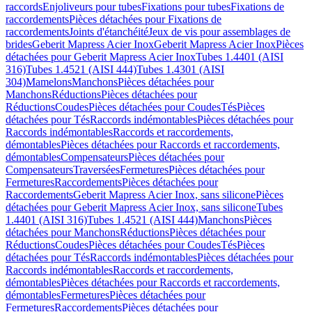
raccords
Enjoliveurs pour tubes
Fixations pour tubes
Fixations de
raccordements
Pièces détachées pour Fixations de
raccordements
Joints d'étanchéité
Jeux de vis pour assemblages de
brides
Geberit Mapress Acier Inox
Geberit Mapress Acier Inox
Pièces
détachées pour Geberit Mapress Acier Inox
Tubes 1.4401 (AISI
316)
Tubes 1.4521 (AISI 444)
Tubes 1.4301 (AISI
304)
Mamelons
Manchons
Pièces détachées pour
Manchons
Réductions
Pièces détachées pour
Réductions
Coudes
Pièces détachées pour Coudes
Tés
Pièces
détachées pour Tés
Raccords indémontables
Pièces détachées pour
Raccords indémontables
Raccords et raccordements,
démontables
Pièces détachées pour Raccords et raccordements,
démontables
Compensateurs
Pièces détachées pour
Compensateurs
Traversées
Fermetures
Pièces détachées pour
Fermetures
Raccordements
Pièces détachées pour
Raccordements
Geberit Mapress Acier Inox, sans silicone
Pièces
détachées pour Geberit Mapress Acier Inox, sans silicone
Tubes
1.4401 (AISI 316)
Tubes 1.4521 (AISI 444)
Manchons
Pièces
détachées pour Manchons
Réductions
Pièces détachées pour
Réductions
Coudes
Pièces détachées pour Coudes
Tés
Pièces
détachées pour Tés
Raccords indémontables
Pièces détachées pour
Raccords indémontables
Raccords et raccordements,
démontables
Pièces détachées pour Raccords et raccordements,
démontables
Fermetures
Pièces détachées pour
Fermetures
Raccordements
Pièces détachées pour