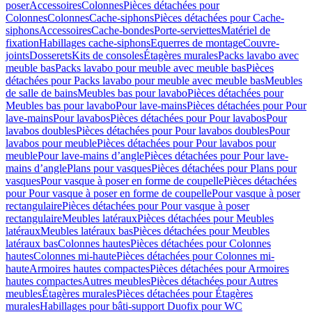
poser
Accessoires
Colonnes
Pièces détachées pour
Colonnes
Colonnes
Cache-siphons
Pièces détachées pour Cache-
siphons
Accessoires
Cache-bondes
Porte-serviettes
Matériel de
fixation
Habillages cache-siphons
Equerres de montage
Couvre-
joints
Dosserets
Kits de consoles
Étagères murales
Packs lavabo avec
meuble bas
Packs lavabo pour meuble avec meuble bas
Pièces
détachées pour Packs lavabo pour meuble avec meuble bas
Meubles
de salle de bains
Meubles bas pour lavabo
Pièces détachées pour
Meubles bas pour lavabo
Pour lave-mains
Pièces détachées pour Pour
lave-mains
Pour lavabos
Pièces détachées pour Pour lavabos
Pour
lavabos doubles
Pièces détachées pour Pour lavabos doubles
Pour
lavabos pour meuble
Pièces détachées pour Pour lavabos pour
meuble
Pour lave-mains d’angle
Pièces détachées pour Pour lave-
mains d’angle
Plans pour vasques
Pièces détachées pour Plans pour
vasques
Pour vasque à poser en forme de coupelle
Pièces détachées
pour Pour vasque à poser en forme de coupelle
Pour vasque à poser
rectangulaire
Pièces détachées pour Pour vasque à poser
rectangulaire
Meubles latéraux
Pièces détachées pour Meubles
latéraux
Meubles latéraux bas
Pièces détachées pour Meubles
latéraux bas
Colonnes hautes
Pièces détachées pour Colonnes
hautes
Colonnes mi-haute
Pièces détachées pour Colonnes mi-
haute
Armoires hautes compactes
Pièces détachées pour Armoires
hautes compactes
Autres meubles
Pièces détachées pour Autres
meubles
Étagères murales
Pièces détachées pour Étagères
murales
Habillages pour bâti-support Duofix pour WC