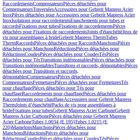
Raccordements
Compensateurs
Pièces détachées pour
Compensateurs
Traversées
Accessoires pour Geberit Mapress Acier
Inox
Pièces détachées pour Accessoires pour Geberit Mapress Acier
Inox
Isolations pour raccordements
Etanchements pour tubes et
raccords
Fixations pour tubes
Fixations de raccordements
Pièces
détachées pour Fixations de raccordements
Joints d'étanchéité
Jeux de
vis pour assemblages à bride
Geberit Mapress Therm
Tubes
Therm
Raccords
Pièces détachées pour Raccords
Manchons
Pièces
détachées pour Manchons
Réductions
Pièces détachées pour
Réductions
Coudes
Pièces détachées pour Coudes
Tés
Pièces
détachées pour Tés
Transitions indémontables
Pièces détachées pour
Transitions indémontables
Transitions et raccords, démontables
Pièces
détachées pour Transitions et raccords,
démontables
Compensateurs
Pièces détachées pour
Compensateurs
Fermetures
Pièces détachées pour Fermetures
Tés
pour chauffage
Pièces détachées pour Tés pour
chauffage
Raccordements pour chauffage
Pièces détachées pour
Raccordements pour chauffage
Accessoires pour Geberit Mapress
Therm
Joints d’étanchéité
Packs de vis pour assemblages à
bride
Fixations pour tubes
Geberit Mapress Acier Carbone
Geberit
Mapress Acier Carbone
Pièces détachées pour Geberit Mapress
Acier Carbone
Tubes 1.0034 (E 195)
Tubes 1.0215 (E
220)
Mamelons
Manchons
Pièces détachées pour
Manchons
Réductions
Pièces détachées pour
Réductions
Coudes
Pièces détachées pour Coudes
Tés
Pièces