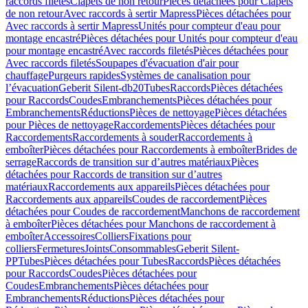
raccords filetés
Clapets de non retour
Pièces détachées pour Clapets
de non retour
Avec raccords à sertir Mapress
Pièces détachées pour
Avec raccords à sertir Mapress
Unités pour compteur d'eau pour
montage encastré
Pièces détachées pour Unités pour compteur d'eau
pour montage encastré
Avec raccords filetés
Pièces détachées pour
Avec raccords filetés
Soupapes d'évacuation d'air pour
chauffage
Purgeurs rapides
Systèmes de canalisation pour
l’évacuation
Geberit Silent-db20
Tubes
Raccords
Pièces détachées
pour Raccords
Coudes
Embranchements
Pièces détachées pour
Embranchements
Réductions
Pièces de nettoyage
Pièces détachées
pour Pièces de nettoyage
Raccordements
Pièces détachées pour
Raccordements
Raccordements à souder
Raccordements à
emboîter
Pièces détachées pour Raccordements à emboîter
Brides de
serrage
Raccords de transition sur d’autres matériaux
Pièces
détachées pour Raccords de transition sur d’autres
matériaux
Raccordements aux appareils
Pièces détachées pour
Raccordements aux appareils
Coudes de raccordement
Pièces
détachées pour Coudes de raccordement
Manchons de raccordement
à emboîter
Pièces détachées pour Manchons de raccordement à
emboîter
Accessoires
Colliers
Fixations pour
colliers
Fermetures
Joints
Consommables
Geberit Silent-
PP
Tubes
Pièces détachées pour Tubes
Raccords
Pièces détachées
pour Raccords
Coudes
Pièces détachées pour
Coudes
Embranchements
Pièces détachées pour
Embranchements
Réductions
Pièces détachées pour