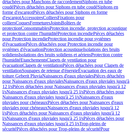
détachées pour Manchons de raccordement
Siphons en tube
coudé
Pièces détachées pour Siphons en tube coudé
Siphons en
forme d'escargot
Pièces détachées pour Siphons en forme
d'escargot
Accessoires
Colliers
Fixations pour
colliers
Coques
Fermetures
Joints
Boîtiers de
protection
Consommables
Protection incendie, protection acoustique
et protection contre l'humidité
Protection incendie
Pièces détachées
pour Protection incendie
Protection incendie pour systèmes
d'évacuation
Pièces détachées pour Protection incendie pour
systèmes d'évacuation
Protection acoustique
Isolations des bruits
solidiens
Isolations des bruits solidiens et aériens
Protection contre
l'humidité
Etanchements
Clapets de ventilation pour
évacuation
Clapets de ventilation
Pièces détachées pour Clapets de
ventilation
Soupapes de retenue d'énergie
Évacuation des eaux de
toiture Geberit Pluvia
Naissances d'eaux pluviales
Pièces détachées
pour Naissances d'eaux pluviales
Naissances d'eaux pluviales jusqu'à
12 l/s
Pièces détachées pour Naissances d'eaux pluviales jusqu'à 12
l/s
Naissances d'eaux pluviales jusqu'à 25 l/s
Pièces détachées pour
Naissances d'eaux pluviales jusqu'à 25 l/s
Naissances d'eaux
pluviales pour chéneaux
Pièces détachées pour Naissances d'eaux
pluviales pour chéneaux
Naissances d'eaux pluviales jusqu'à 12
l/s
Pièces détachées pour Naissances d'eaux pluviales jusqu'à 12
l/s
Naissances d'eaux pluviales jusqu'à 25 l/s
Pièces détachées pour
Naissances d'eaux pluviales jusqu'à 25 l/s
Trop-pleins de
sécurité
Pièces détachées pour Trop-pleins de sécurité
Pour