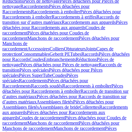
Réductions
Pièces de nettoyage
Pièces détachées pour Pièces de
nettoyage
Raccordements
Pièces détachées pour
Raccordements
Raccordements à emboîter
Pièces détachées pour
Raccordements à emboîter
Raccordements à griffes
Raccords de
transition sur d’autres matériaux
Raccordements aux appareils
Pièces
détachées pour Raccordements aux appareils
Coudes de
raccordement
Pièces détachées pour Coudes de
raccordement
Manchons de raccordement
Pièces détachées pour
Manchons de
raccordement
Accessoires
Colliers
Obturateurs
Joints
Capes de
protection
Consommables
Geberit PE
Tubes
Raccords
Pièces détachées
pour Raccords
Coudes
Embranchements
Réductions
Pièces de
nettoyage
Pièces détachées pour Pièces de nettoyage
Raccords de
transition
Pièces spéciales
Pièces détachées pour Pièces
spéciales
Pièces SuperTube
Coudes
Pièces
spéciales
Raccordements
Pièces détachées pour
Raccordements
Raccords soudés
Raccordements à emboîter
Pièces
détachées pour Raccordements à emboîter
Raccords de transition sur
d’autres matériaux
Pièces détachées pour Raccords de transition sur
d’autres matériaux
Assemblages filetés
Pièces détachées pour
Assemblages filetés
Assemblages de bride
Collerettes
Raccordements
aux appareils
Pièces détachées pour Raccordements aux
appareils
Coudes de raccordement
Pièces détachées pour Coudes de
raccordement
Manchons de raccordement
Pièces détachées pour
Manchons de raccordement
Manchons de raccordement
Pièces