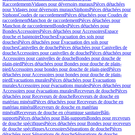
Raccordements
Vidages pour déversoirs muraux
Pièces détachées
pour Vidages pour déversoirs muraux
Siphons
Pièces détachées pour
Siphons
Coudes de raccordement
Pièces détachées pour Coudes de
raccordement
Manchon de raccordement
Pièces détachées pour
Manchon de raccordement
Bondes
Pièces détachées pour
Bondes
Accessoires
Pièces détachées pour Accessoires
Espace
douche et baignoire
Douches
Évacuation des sols pour
douches
Pièces détachées pour Évacuation des sols pour
douches
Canivelles de douche
Pièces détachées pour Canivelles de
douche
Accessoires pour canivelles de douche
Pièces détachées pour
Accessoires pour canivelles de douche
Bondes pour douche de
plain-pied
Pièces détachées pour Bondes pour douche de plain-
pied
Accessoires pour bondes pour douche de plain-pied
Pièces
détachées pour Accessoires pour bondes pour douche de plain-
pied
Evacuations murales
Pièces détachées pour Evacuations
murales
Accessoires pour évacuations murales
Pièces détachées pour
Accessoires pour évacuations murales
Receveurs de douche
Pièces
détachées pour Receveurs de douche
Receveurs de douche en
matériau minéral
Pièces détachées pour Receveurs de douche en
matériau minéral
Receveurs de douche en matériau
minéral
Receveurs de douche en céramique sanitaire
Bâti-
supports
Pièces détachées pour Bâti-supports
Bondes pour receveurs
de douche spécifiques
Pièces détachées pour Bondes pour receveurs
de douche spécifiques
Accessoires
Séparations de douche
Pièces
détachées pour Séparations de douche
Séparations de douche