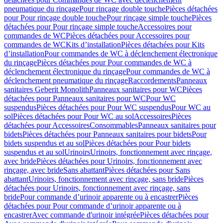
pneumatique du rinçage
Pour rinçage double touche
Pièces détachées
pour Pour rinçage double touche
Pour rinçage simple touche
Pièces
détachées pour Pour rinçage simple touche
Accessoires pour
commandes de WC
Pièces détachées pour Accessoires pour
commandes de WC
Kits d’installation
Pièces détachées pour Kits
d’installation
Pour commandes de WC à déclenchement électronique
du rinçage
Pièces détachées pour Pour commandes de WC à
déclenchement électronique du rinçage
Pour commandes de WC à
déclenchement pneumatique du rinçage
Raccordements
Panneaux
sanitaires Geberit Monolith
Panneaux sanitaires pour WC
Pièces
détachées pour Panneaux sanitaires pour WC
Pour WC
suspendus
Pièces détachées pour Pour WC suspendus
Pour WC au
sol
Pièces détachées pour Pour WC au sol
Accessoires
Pièces
détachées pour Accessoires
Consommables
Panneaux sanitaires pour
bidets
Pièces détachées pour Panneaux sanitaires pour bidets
Pour
bidets suspendus et au sol
Pièces détachées pour Pour bidets
suspendus et au sol
Urinoirs
Urinoirs, fonctionnement avec rinçage,
avec bride
Pièces détachées pour Urinoirs, fonctionnement avec
rinçage, avec bride
Sans abattant
Pièces détachées pour Sans
abattant
Urinoirs, fonctionnement avec rinçage, sans bride
Pièces
détachées pour Urinoirs, fonctionnement avec rinçage, sans
bride
Pour commande d’urinoir apparente ou à encastrer
Pièces
détachées pour Pour commande d’urinoir apparente ou à
encastrer
Avec commande d'urinoir intégrée
Pièces détachées pour