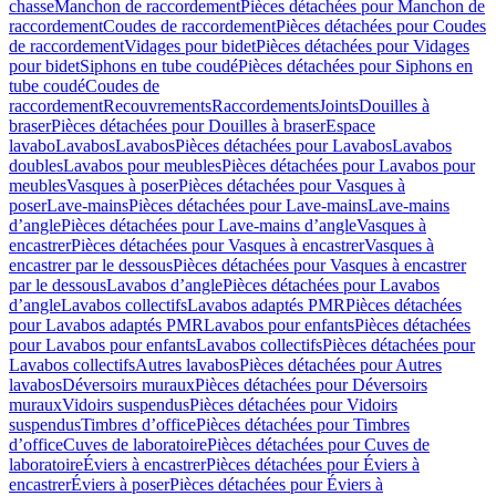
chasse
Manchon de raccordement
Pièces détachées pour Manchon de
raccordement
Coudes de raccordement
Pièces détachées pour Coudes
de raccordement
Vidages pour bidet
Pièces détachées pour Vidages
pour bidet
Siphons en tube coudé
Pièces détachées pour Siphons en
tube coudé
Coudes de
raccordement
Recouvrements
Raccordements
Joints
Douilles à
braser
Pièces détachées pour Douilles à braser
Espace
lavabo
Lavabos
Lavabos
Pièces détachées pour Lavabos
Lavabos
doubles
Lavabos pour meubles
Pièces détachées pour Lavabos pour
meubles
Vasques à poser
Pièces détachées pour Vasques à
poser
Lave-mains
Pièces détachées pour Lave-mains
Lave-mains
d’angle
Pièces détachées pour Lave-mains d’angle
Vasques à
encastrer
Pièces détachées pour Vasques à encastrer
Vasques à
encastrer par le dessous
Pièces détachées pour Vasques à encastrer
par le dessous
Lavabos d’angle
Pièces détachées pour Lavabos
d’angle
Lavabos collectifs
Lavabos adaptés PMR
Pièces détachées
pour Lavabos adaptés PMR
Lavabos pour enfants
Pièces détachées
pour Lavabos pour enfants
Lavabos collectifs
Pièces détachées pour
Lavabos collectifs
Autres lavabos
Pièces détachées pour Autres
lavabos
Déversoirs muraux
Pièces détachées pour Déversoirs
muraux
Vidoirs suspendus
Pièces détachées pour Vidoirs
suspendus
Timbres dʼoffice
Pièces détachées pour Timbres
dʼoffice
Cuves de laboratoire
Pièces détachées pour Cuves de
laboratoire
Éviers à encastrer
Pièces détachées pour Éviers à
encastrer
Éviers à poser
Pièces détachées pour Éviers à