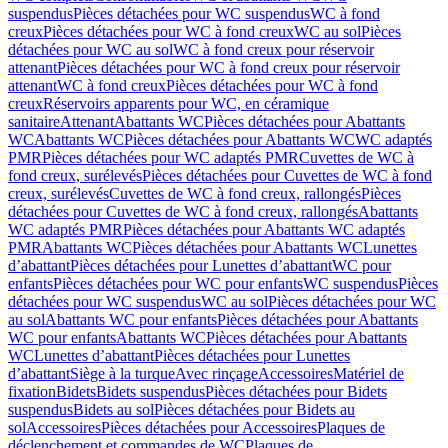
suspendus
Pièces détachées pour WC suspendus
WC à fond
creux
Pièces détachées pour WC à fond creux
WC au sol
Pièces
détachées pour WC au sol
WC à fond creux pour réservoir
attenant
Pièces détachées pour WC à fond creux pour réservoir
attenant
WC à fond creux
Pièces détachées pour WC à fond
creux
Réservoirs apparents pour WC, en céramique
sanitaire
Attenant
Abattants WC
Pièces détachées pour Abattants
WC
Abattants WC
Pièces détachées pour Abattants WC
WC adaptés
PMR
Pièces détachées pour WC adaptés PMR
Cuvettes de WC à
fond creux, surélevés
Pièces détachées pour Cuvettes de WC à fond
creux, surélevés
Cuvettes de WC à fond creux, rallongés
Pièces
détachées pour Cuvettes de WC à fond creux, rallongés
Abattants
WC adaptés PMR
Pièces détachées pour Abattants WC adaptés
PMR
Abattants WC
Pièces détachées pour Abattants WC
Lunettes
d’abattant
Pièces détachées pour Lunettes d’abattant
WC pour
enfants
Pièces détachées pour WC pour enfants
WC suspendus
Pièces
détachées pour WC suspendus
WC au sol
Pièces détachées pour WC
au sol
Abattants WC pour enfants
Pièces détachées pour Abattants
WC pour enfants
Abattants WC
Pièces détachées pour Abattants
WC
Lunettes d’abattant
Pièces détachées pour Lunettes
d’abattant
Siège à la turque
Avec rinçage
Accessoires
Matériel de
fixation
Bidets
Bidets suspendus
Pièces détachées pour Bidets
suspendus
Bidets au sol
Pièces détachées pour Bidets au
sol
Accessoires
Pièces détachées pour Accessoires
Plaques de
déclenchement et commandes de WC
Plaques de