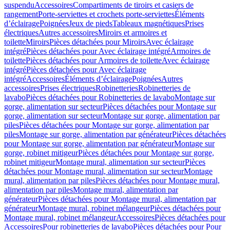
suspendu
Accessoires
Compartiments de tiroirs et casiers de
rangement
Porte-serviettes et crochets porte-serviettes
Éléments
d’éclairage
Poignées
Jeux de pieds
Tableaux magnétiques
Prises
électriques
Autres accessoires
Miroirs et armoires et
toilette
Miroirs
Pièces détachées pour Miroirs
Avec éclairage
intégré
Pièces détachées pour Avec éclairage intégré
Armoires de
toilette
Pièces détachées pour Armoires de toilette
Avec éclairage
intégré
Pièces détachées pour Avec éclairage
intégré
Accessoires
Éléments d’éclairage
Poignées
Autres
accessoires
Prises électriques
Robinetteries
Robinetteries de
lavabo
Pièces détachées pour Robinetteries de lavabo
Montage sur
gorge, alimentation sur secteur
Pièces détachées pour Montage sur
gorge, alimentation sur secteur
Montage sur gorge, alimentation par
piles
Pièces détachées pour Montage sur gorge, alimentation par
piles
Montage sur gorge, alimentation par générateur
Pièces détachées
pour Montage sur gorge, alimentation par générateur
Montage sur
gorge, robinet mitigeur
Pièces détachées pour Montage sur gorge,
robinet mitigeur
Montage mural, alimentation sur secteur
Pièces
détachées pour Montage mural, alimentation sur secteur
Montage
mural, alimentation par piles
Pièces détachées pour Montage mural,
alimentation par piles
Montage mural, alimentation par
générateur
Pièces détachées pour Montage mural, alimentation par
générateur
Montage mural, robinet mélangeur
Pièces détachées pour
Montage mural, robinet mélangeur
Accessoires
Pièces détachées pour
Accessoires
Pour robinetteries de lavabo
Pièces détachées pour Pour