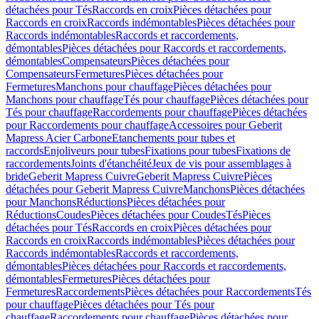
détachées pour Tés
Raccords en croix
Pièces détachées pour
Raccords en croix
Raccords indémontables
Pièces détachées pour
Raccords indémontables
Raccords et raccordements,
démontables
Pièces détachées pour Raccords et raccordements,
démontables
Compensateurs
Pièces détachées pour
Compensateurs
Fermetures
Pièces détachées pour
Fermetures
Manchons pour chauffage
Pièces détachées pour
Manchons pour chauffage
Tés pour chauffage
Pièces détachées pour
Tés pour chauffage
Raccordements pour chauffage
Pièces détachées
pour Raccordements pour chauffage
Accessoires pour Geberit
Mapress Acier Carbone
Etanchements pour tubes et
raccords
Enjoliveurs pour tubes
Fixations pour tubes
Fixations de
raccordements
Joints d'étanchéité
Jeux de vis pour assemblages à
bride
Geberit Mapress Cuivre
Geberit Mapress Cuivre
Pièces
détachées pour Geberit Mapress Cuivre
Manchons
Pièces détachées
pour Manchons
Réductions
Pièces détachées pour
Réductions
Coudes
Pièces détachées pour Coudes
Tés
Pièces
détachées pour Tés
Raccords en croix
Pièces détachées pour
Raccords en croix
Raccords indémontables
Pièces détachées pour
Raccords indémontables
Raccords et raccordements,
démontables
Pièces détachées pour Raccords et raccordements,
démontables
Fermetures
Pièces détachées pour
Fermetures
Raccordements
Pièces détachées pour Raccordements
Tés
pour chauffage
Pièces détachées pour Tés pour
chauffage
Raccordements pour chauffage
Pièces détachées pour