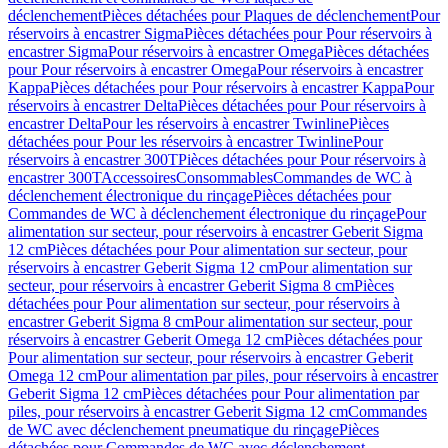
déclenchement
Pièces détachées pour Plaques de déclenchement
Pour
réservoirs à encastrer Sigma
Pièces détachées pour Pour réservoirs à
encastrer Sigma
Pour réservoirs à encastrer Omega
Pièces détachées
pour Pour réservoirs à encastrer Omega
Pour réservoirs à encastrer
Kappa
Pièces détachées pour Pour réservoirs à encastrer Kappa
Pour
réservoirs à encastrer Delta
Pièces détachées pour Pour réservoirs à
encastrer Delta
Pour les réservoirs à encastrer Twinline
Pièces
détachées pour Pour les réservoirs à encastrer Twinline
Pour
réservoirs à encastrer 300T
Pièces détachées pour Pour réservoirs à
encastrer 300T
Accessoires
Consommables
Commandes de WC à
déclenchement électronique du rinçage
Pièces détachées pour
Commandes de WC à déclenchement électronique du rinçage
Pour
alimentation sur secteur, pour réservoirs à encastrer Geberit Sigma
12 cm
Pièces détachées pour Pour alimentation sur secteur, pour
réservoirs à encastrer Geberit Sigma 12 cm
Pour alimentation sur
secteur, pour réservoirs à encastrer Geberit Sigma 8 cm
Pièces
détachées pour Pour alimentation sur secteur, pour réservoirs à
encastrer Geberit Sigma 8 cm
Pour alimentation sur secteur, pour
réservoirs à encastrer Geberit Omega 12 cm
Pièces détachées pour
Pour alimentation sur secteur, pour réservoirs à encastrer Geberit
Omega 12 cm
Pour alimentation par piles, pour réservoirs à encastrer
Geberit Sigma 12 cm
Pièces détachées pour Pour alimentation par
piles, pour réservoirs à encastrer Geberit Sigma 12 cm
Commandes
de WC avec déclenchement pneumatique du rinçage
Pièces
détachées pour Commandes de WC avec déclenchement