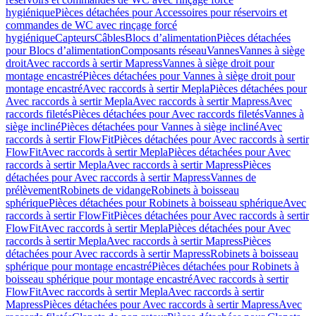
hygiénique
Pièces détachées pour Accessoires pour réservoirs et
commandes de WC avec rinçage forcé
hygiénique
Capteurs
Câbles
Blocs d’alimentation
Pièces détachées
pour Blocs d’alimentation
Composants réseau
Vannes
Vannes à siège
droit
Avec raccords à sertir Mapress
Vannes à siège droit pour
montage encastré
Pièces détachées pour Vannes à siège droit pour
montage encastré
Avec raccords à sertir Mepla
Pièces détachées pour
Avec raccords à sertir Mepla
Avec raccords à sertir Mapress
Avec
raccords filetés
Pièces détachées pour Avec raccords filetés
Vannes à
siège incliné
Pièces détachées pour Vannes à siège incliné
Avec
raccords à sertir FlowFit
Pièces détachées pour Avec raccords à sertir
FlowFit
Avec raccords à sertir Mepla
Pièces détachées pour Avec
raccords à sertir Mepla
Avec raccords à sertir Mapress
Pièces
détachées pour Avec raccords à sertir Mapress
Vannes de
prélèvement
Robinets de vidange
Robinets à boisseau
sphérique
Pièces détachées pour Robinets à boisseau sphérique
Avec
raccords à sertir FlowFit
Pièces détachées pour Avec raccords à sertir
FlowFit
Avec raccords à sertir Mepla
Pièces détachées pour Avec
raccords à sertir Mepla
Avec raccords à sertir Mapress
Pièces
détachées pour Avec raccords à sertir Mapress
Robinets à boisseau
sphérique pour montage encastré
Pièces détachées pour Robinets à
boisseau sphérique pour montage encastré
Avec raccords à sertir
FlowFit
Avec raccords à sertir Mepla
Avec raccords à sertir
Mapress
Pièces détachées pour Avec raccords à sertir Mapress
Avec