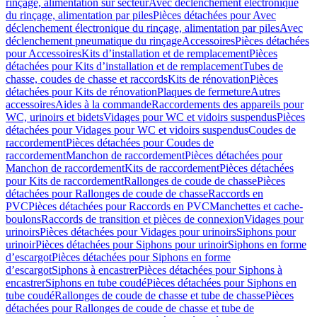
rinçage, alimentation sur secteur
Avec déclenchement électronique
du rinçage, alimentation par piles
Pièces détachées pour Avec
déclenchement électronique du rinçage, alimentation par piles
Avec
déclenchement pneumatique du rinçage
Accessoires
Pièces détachées
pour Accessoires
Kits d’installation et de remplacement
Pièces
détachées pour Kits d’installation et de remplacement
Tubes de
chasse, coudes de chasse et raccords
Kits de rénovation
Pièces
détachées pour Kits de rénovation
Plaques de fermeture
Autres
accessoires
Aides à la commande
Raccordements des appareils pour
WC, urinoirs et bidets
Vidages pour WC et vidoirs suspendus
Pièces
détachées pour Vidages pour WC et vidoirs suspendus
Coudes de
raccordement
Pièces détachées pour Coudes de
raccordement
Manchon de raccordement
Pièces détachées pour
Manchon de raccordement
Kits de raccordement
Pièces détachées
pour Kits de raccordement
Rallonges de coude de chasse
Pièces
détachées pour Rallonges de coude de chasse
Raccords en
PVC
Pièces détachées pour Raccords en PVC
Manchettes et cache-
boulons
Raccords de transition et pièces de connexion
Vidages pour
urinoirs
Pièces détachées pour Vidages pour urinoirs
Siphons pour
urinoir
Pièces détachées pour Siphons pour urinoir
Siphons en forme
d’escargot
Pièces détachées pour Siphons en forme
d’escargot
Siphons à encastrer
Pièces détachées pour Siphons à
encastrer
Siphons en tube coudé
Pièces détachées pour Siphons en
tube coudé
Rallonges de coude de chasse et tube de chasse
Pièces
détachées pour Rallonges de coude de chasse et tube de