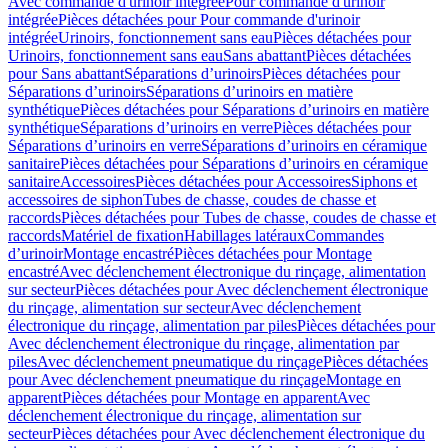
Avec commande d'urinoir intégrée
Pour commande d'urinoir
intégrée
Pièces détachées pour Pour commande d'urinoir
intégrée
Urinoirs, fonctionnement sans eau
Pièces détachées pour
Urinoirs, fonctionnement sans eau
Sans abattant
Pièces détachées
pour Sans abattant
Séparations d’urinoirs
Pièces détachées pour
Séparations d’urinoirs
Séparations d’urinoirs en matière
synthétique
Pièces détachées pour Séparations d’urinoirs en matière
synthétique
Séparations d’urinoirs en verre
Pièces détachées pour
Séparations d’urinoirs en verre
Séparations d’urinoirs en céramique
sanitaire
Pièces détachées pour Séparations d’urinoirs en céramique
sanitaire
Accessoires
Pièces détachées pour Accessoires
Siphons et
accessoires de siphon
Tubes de chasse, coudes de chasse et
raccords
Pièces détachées pour Tubes de chasse, coudes de chasse et
raccords
Matériel de fixation
Habillages latéraux
Commandes
dʼurinoir
Montage encastré
Pièces détachées pour Montage
encastré
Avec déclenchement électronique du rinçage, alimentation
sur secteur
Pièces détachées pour Avec déclenchement électronique
du rinçage, alimentation sur secteur
Avec déclenchement
électronique du rinçage, alimentation par piles
Pièces détachées pour
Avec déclenchement électronique du rinçage, alimentation par
piles
Avec déclenchement pneumatique du rinçage
Pièces détachées
pour Avec déclenchement pneumatique du rinçage
Montage en
apparent
Pièces détachées pour Montage en apparent
Avec
déclenchement électronique du rinçage, alimentation sur
secteur
Pièces détachées pour Avec déclenchement électronique du