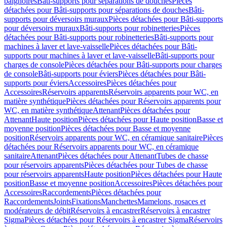
baignoires
Bâti-supports pour séparations de douches
Pièces
détachées pour Bâti-supports pour séparations de douches
Bâti-
supports pour déversoirs muraux
Pièces détachées pour Bâti-supports
pour déversoirs muraux
Bâti-supports pour robinetteries
Pièces
détachées pour Bâti-supports pour robinetteries
Bâti-supports pour
machines à laver et lave-vaisselle
Pièces détachées pour Bâti-
supports pour machines à laver et lave-vaisselle
Bâti-supports pour
charges de console
Pièces détachées pour Bâti-supports pour charges
de console
Bâti-supports pour éviers
Pièces détachées pour Bâti-
supports pour éviers
Accessoires
Pièces détachées pour
Accessoires
Réservoirs apparents
Réservoirs apparents pour WC, en
matière synthétique
Pièces détachées pour Réservoirs apparents pour
WC, en matière synthétique
Attenant
Pièces détachées pour
Attenant
Haute position
Pièces détachées pour Haute position
Basse et
moyenne position
Pièces détachées pour Basse et moyenne
position
Réservoirs apparents pour WC, en céramique sanitaire
Pièces
détachées pour Réservoirs apparents pour WC, en céramique
sanitaire
Attenant
Pièces détachées pour Attenant
Tubes de chasse
pour réservoirs apparents
Pièces détachées pour Tubes de chasse
pour réservoirs apparents
Haute position
Pièces détachées pour Haute
position
Basse et moyenne position
Accessoires
Pièces détachées pour
Accessoires
Raccordements
Pièces détachées pour
Raccordements
Joints
Fixations
Manchettes
Mamelons, rosaces et
modérateurs de débit
Réservoirs à encastrer
Réservoirs à encastrer
Sigma
Pièces détachées pour Réservoirs à encastrer Sigma
Réservoirs