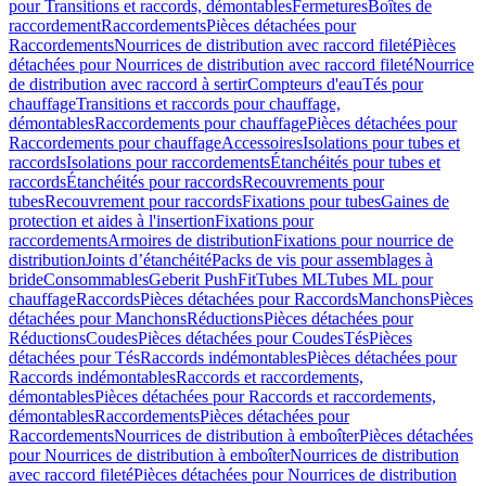
pour Transitions et raccords, démontables
Fermetures
Boîtes de
raccordement
Raccordements
Pièces détachées pour
Raccordements
Nourrices de distribution avec raccord fileté
Pièces
détachées pour Nourrices de distribution avec raccord fileté
Nourrice
de distribution avec raccord à sertir
Compteurs d'eau
Tés pour
chauffage
Transitions et raccords pour chauffage,
démontables
Raccordements pour chauffage
Pièces détachées pour
Raccordements pour chauffage
Accessoires
Isolations pour tubes et
raccords
Isolations pour raccordements
Étanchéités pour tubes et
raccords
Étanchéités pour raccords
Recouvrements pour
tubes
Recouvrement pour raccords
Fixations pour tubes
Gaines de
protection et aides à l'insertion
Fixations pour
raccordements
Armoires de distribution
Fixations pour nourrice de
distribution
Joints d’étanchéité
Packs de vis pour assemblages à
bride
Consommables
Geberit PushFit
Tubes ML
Tubes ML pour
chauffage
Raccords
Pièces détachées pour Raccords
Manchons
Pièces
détachées pour Manchons
Réductions
Pièces détachées pour
Réductions
Coudes
Pièces détachées pour Coudes
Tés
Pièces
détachées pour Tés
Raccords indémontables
Pièces détachées pour
Raccords indémontables
Raccords et raccordements,
démontables
Pièces détachées pour Raccords et raccordements,
démontables
Raccordements
Pièces détachées pour
Raccordements
Nourrices de distribution à emboîter
Pièces détachées
pour Nourrices de distribution à emboîter
Nourrices de distribution
avec raccord fileté
Pièces détachées pour Nourrices de distribution