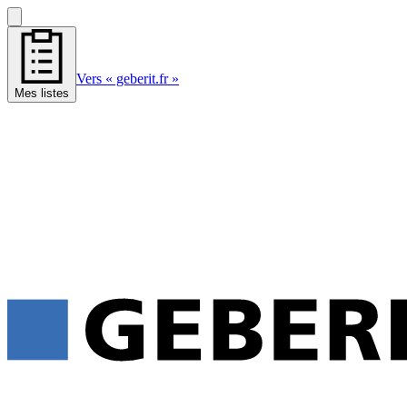
Vers « geberit.fr »
Mes listes