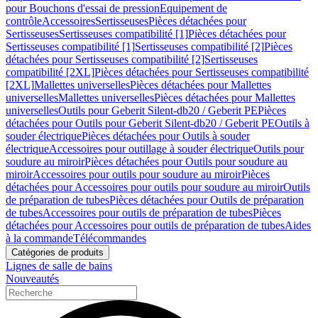
pour Bouchons d'essai de pression
Equipement de
contrôle
Accessoires
Sertisseuses
Pièces détachées pour
Sertisseuses
Sertisseuses compatibilité [1]
Pièces détachées pour
Sertisseuses compatibilité [1]
Sertisseuses compatibilité [2]
Pièces
détachées pour Sertisseuses compatibilité [2]
Sertisseuses
compatibilité [2XL]
Pièces détachées pour Sertisseuses compatibilité
[2XL]
Mallettes universelles
Pièces détachées pour Mallettes
universelles
Mallettes universelles
Pièces détachées pour Mallettes
universelles
Outils pour Geberit Silent-db20 / Geberit PE
Pièces
détachées pour Outils pour Geberit Silent-db20 / Geberit PE
Outils à
souder électrique
Pièces détachées pour Outils à souder
électrique
Accessoires pour outillage à souder électrique
Outils pour
soudure au miroir
Pièces détachées pour Outils pour soudure au
miroir
Accessoires pour outils pour soudure au miroir
Pièces
détachées pour Accessoires pour outils pour soudure au miroir
Outils
de préparation de tubes
Pièces détachées pour Outils de préparation
de tubes
Accessoires pour outils de préparation de tubes
Pièces
détachées pour Accessoires pour outils de préparation de tubes
Aides
à la commande
Télécommandes
Catégories de produits
Lignes de salle de bains
Nouveautés