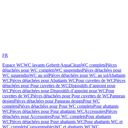
FR
Espace WC
WC lavants Geberit AquaClean
WC complets
Pièces
détachées pour WC complets
WC suspendus
Pièces détachées pour
WC suspendus
WC au sol
Pièces détachées pour WC au sol
Abattants
WC
Pièces détachées pour Abattants WC
Pour cuvettes de WC
Pièces
détachées pour Pour cuvettes de WC
Dispositifs d’appoint pour
WC
Pièces détachées pour Dispositifs d’appoint pour WC
Pour
cuvettes de WC
Pièces détachées pour Pour cuvettes de WC
Panneau
design
Pièces détachées pour Panneau design
Pour WC
complets
Pièces détachées pour Pour WC complets
Pour abattants
WC
Pièces détachées pour Pour abattants WC
Accessoires
Pièces
détachées pour Accessoires
Pour WC complets
Pour abattants
WC
Pièces détachées pour Pour abattants WC
Pour abattants WC et
WC complets
Consommables
WC et abattants WC
WC