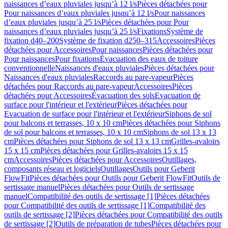
naissances d’eaux pluviales jusqu’à 12 l/s
Pièces détachées pour
Pour naissances d’eaux pluviales jusqu’à 12 l/s
Pour naissances
d’eaux pluviales jusqu’à 25 l/s
Pièces détachées pour Pour
naissances d’eaux pluviales jusqu’à 25 l/s
Fixations
Système de
fixation d40–200
Système de fixation d250–315
Accessoires
Pièces
détachées pour Accessoires
Pour naissances
Pièces détachées pour
Pour naissances
Pour fixations
Évacuation des eaux de toiture
conventionnelle
Naissances d'eaux pluviales
Pièces détachées pour
Naissances d'eaux pluviales
Raccords au pare-vapeur
Pièces
détachées pour Raccords au pare-vapeur
Accessoires
Pièces
détachées pour Accessoires
Évacuation des sols
Evacuation de
surface pour l'intérieur et l'extérieur
Pièces détachées pour
Evacuation de surface pour l'intérieur et l'extérieur
Siphons de sol
pour balcons et terrasses, 10 x 10 cm
Pièces détachées pour Siphons
de sol pour balcons et terrasses, 10 x 10 cm
Siphons de sol 13 x 13
cm
Pièces détachées pour Siphons de sol 13 x 13 cm
Grilles-avaloirs
15 x 15 cm
Pièces détachées pour Grilles-avaloirs 15 x 15
cm
Accessoires
Pièces détachées pour Accessoires
Outillages,
composants réseau et logiciels
Outillages
Outils pour Geberit
FlowFit
Pièces détachées pour Outils pour Geberit FlowFit
Outils de
sertissage manuel
Pièces détachées pour Outils de sertissage
manuel
Compatibilité des outils de sertissage [1]
Pièces détachées
pour Compatibilité des outils de sertissage [1]
Compatibilité des
outils de sertissage [2]
Pièces détachées pour Compatibilité des outils
de sertissage [2]
Outils de préparation de tubes
Pièces détachées pour