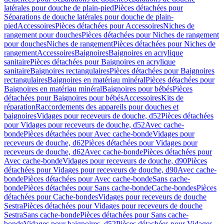
latérales pour douche de plain-pied
Pièces détachées pour
Séparations de douche latérales pour douche de plain-
pied
Accessoires
Pièces détachées pour Accessoires
Niches de
rangement pour douches
Pièces détachées pour Niches de rangement
pour douches
Niches de rangement
Pièces détachées pour Niches de
rangement
Accessoires
Baignoires
Baignoires en acrylique
sanitaire
Pièces détachées pour Baignoires en acrylique
sanitaire
Baignoires rectangulaires
Pièces détachées pour Baignoires
rectangulaires
Baignoires en matériau minéral
Pièces détachées pour
Baignoires en matériau minéral
Baignoires pour bébés
Pièces
détachées pour Baignoires pour bébés
Accessoires
Kits de
réparation
Raccordements des appareils pour douches et
baignoires
Vidages pour receveurs de douche, d52
Pièces détachées
pour Vidages pour receveurs de douche, d52
Avec cache-
bonde
Pièces détachées pour Avec cache-bonde
Vidages pour
receveurs de douche, d62
Pièces détachées pour Vidages pour
receveurs de douche, d62
Avec cache-bonde
Pièces détachées pour
Avec cache-bonde
Vidages pour receveurs de douche, d90
Pièces
détachées pour Vidages pour receveurs de douche, d90
Avec cache-
bonde
Pièces détachées pour Avec cache-bonde
Sans cache-
bonde
Pièces détachées pour Sans cache-bonde
Cache-bondes
Pièces
détachées pour Cache-bondes
Vidages pour receveurs de douche
Sestra
Pièces détachées pour Vidages pour receveurs de douche
Sestra
Sans cache-bonde
Pièces détachées pour Sans cache-
bonde
Vidages pour baignoires, d52
Pièces détachées pour Vidages