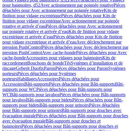
pour baignoires, d52
Avec actionnement par poignée rotative
Pièces
détachées pour Avec actionnement par poignée rotative
Kits de
finition pour vidage excentrique
Pièces détachées pour Kits de
finition pour vidage excentrique
Avec actionnement par poignée
rotative et arrivée d’eau
Pièces détachées pour Avec actionnement
par poignée rotative et arrivée d’eau
Kits de finition pour vidage
excentrique et arrivée d’eau
Pièces détachées pour Kits de finition
pour vidage excentrique et arrivée d’eau
Avec déclenchement par
pression PushControl
Pièces détachées pour Avec déclenchement par
pression PushControl
Avec cache-bonde
Pièces détachées pour Avec
cache-bonde
Accessoires pour vidages pour baignoires
Kits de
raccordement
Bouchons de bonde
Tés
Systèmes d’installation et de
rinçage
Geberit Duofix
Parois
Pièces détachées pour Parois
Systèmes
porteurs
Pièces détachées pour Systèmes
porteurs
Habillages
Accessoires
Pièces détachées pour
Accessoires
Bâti-supports
Pièces détachées pour Bâti-supports
Bâti-
supports pour WC
Pièces détachées pour Bâti-supports pour
WC
Bâti-supports pour lavabos
Pièces détachées pour Bâti-supports
pour lavabos
Bâti-supports pour bidets
Pièces détachées pour Bâti-
supports pour bidets
Bâti-supports pour urinoirs
Pièces détachées
pour Bâti-supports pour urinoirs
Bâti-supports pour douches avec
évacuation murale
Pièces détachées pour Bâti-supports pour douches
avec évacuation murale
Bâti-supports pour douches et
baignoires
Pièces détachées pour Bâti-supports pour douches et