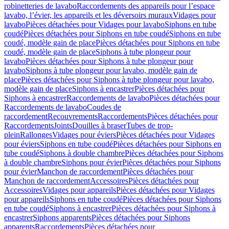
robinetteries de lavabo
Raccordements des appareils pour l’espace
lavabo, l’évier, les appareils et les déversoirs muraux
Vidages pour
lavabo
Pièces détachées pour Vidages pour lavabo
Siphons en tube
coudé
Pièces détachées pour Siphons en tube coudé
Siphons en tube
coudé, modèle gain de place
Pièces détachées pour Siphons en tube
coudé, modèle gain de place
Siphons à tube plongeur pour
lavabo
Pièces détachées pour Siphons à tube plongeur pour
lavabo
Siphons à tube plongeur pour lavabo, modèle gain de
place
Pièces détachées pour Siphons à tube plongeur pour lavabo,
modèle gain de place
Siphons à encastrer
Pièces détachées pour
Siphons à encastrer
Raccordements de lavabo
Pièces détachées pour
Raccordements de lavabo
Coudes de
raccordement
Recouvrements
Raccordements
Pièces détachées pour
Raccordements
Joints
Douilles à braser
Tubes de trop-
plein
Rallonges
Vidages pour éviers
Pièces détachées pour Vidages
pour éviers
Siphons en tube coudé
Pièces détachées pour Siphons en
tube coudé
Siphons à double chambre
Pièces détachées pour Siphons
à double chambre
Siphons pour évier
Pièces détachées pour Siphons
pour évier
Manchon de raccordement
Pièces détachées pour
Manchon de raccordement
Accessoires
Pièces détachées pour
Accessoires
Vidages pour appareils
Pièces détachées pour Vidages
pour appareils
Siphons en tube coudé
Pièces détachées pour Siphons
en tube coudé
Siphons à encastrer
Pièces détachées pour Siphons à
encastrer
Siphons apparents
Pièces détachées pour Siphons
apparents
Raccordements
Pièces détachées pour