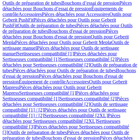
Outils de préparation de tubes
Bouchons d’essai de pression
Pièces
détachées pour Bouchons d’essai de pression
Équipements de
contrôle
Accessoires
Pièces détachées pour Accessoires
Outils pour
Geberit PushFit
Pièces détachées pour Outils pour Geberit
PushFit
Outils de préparation de tubes
Pièces détachées pour Outils
de préparation de tubes
Bouchons d'essai de pression
Pièces
détachées pour Bouchons d'essai de pression
Outils pour Geberit
Mepla
Pièces détachées pour Outils pour Geberit Mepla
Outils de
sertissage manuel
Pièces détachées pour Outils de sertissage
manuel
Sertisseuses compatibilité [1]
Pièces détachées pour
Sertisseuses compatibilité [1]
Sertisseuses compatibilité [2]
Pièces
détachées pour Sertisseuses compatibilité [2]
Outils de préparation de
tubes
Pièces détachées pour Outils de préparation de tubes
Bouchons
d'essai de pression
Pièces détachées pour Bouchons d'essai de
pression
Équipement de contrôle
Accessoires
Outils pour Geberit
Mapress
Pièces détachées pour Outils pour Geberit
Mapress
Sertisseuses compatibilité [1]
Pièces détachées pour
Sertisseuses compatibilité [1]
Sertisseuses compatibilité [2]
Pièces
détachées pour Sertisseuses compatibilité [2]
Outils de sertissage
compatibilité [1] / [2]
Pièces détachées pour Outils de sertissage
compatibilité [1] / [2]
Sertisseuses compatibilité [2XL]
Pièces
détachées pour Sertisseuses compatibilité [2XL]
Sertisseuses
compatibilité [3]
Pièces détachées pour Sertisseuses compatibilité
[3]
Outils de préparation de tubes
Pièces détachées pour Outils de
préparation de tubes
Bouchons d'essai de pression
Pièces détachées