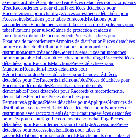
avec raccord fileté
Compteurs d'eau
Pièces détachées pour Compteurs
d'eau
Raccordements pour chauffage
Pièces détachées pour
Raccordements pour chauffage
Accessoires
Pièces détachées pour
Accessoires
Isolations pour tubes et raccords
Isolations pour
raccordements
Etanchements pour tubes et raccords
Enjoliveurs pour
tubes
Fixations pour tubes
Gaines de protection et aides à
l'insertion
Fixations de raccordements
Pièces détachées pour
Fixations de raccordements
Armoires de distribution
Pièces détachées
pour Armoires de distribution
Fixations pour nourrice de
distribution
Joints d'étanchéité
Geberit Mepla
Tubes multicouches
pour eau potable
Tubes multicouches pour chauffage
Raccords
Pièces
détachées pour Raccords
Manchons
Pièces détachées pour
Manchons
Réductions
Pièces détachées pour
Réductions
Coudes
Pièces détachées pour Coudes
Tés
Pièces
détachées pour Tés
Raccords indémontables
Pièces détachées pour
Raccords indémontables
Raccords et raccordements,
démontables
Pièces détachées pour Raccords et raccordements,
démontables
Fermetures
Pièces détachées pour
Fermetures
Appliques
Pièces détachées pour Appliques
Nourrices de
distribution avec raccord fileté
Pièces détachées pour Nourrices de
distribution avec raccord fileté
Tés pour chauffage
Pièces détachées
pour Tés pour chauffage
Raccordements pour chauffage
Pièces
détachées pour Raccordements pour chauffage
Accessoires
Pièces
détachées pour Accessoires
Isolations pour tubes et
raccords
Isolations pour raccordements
Etanchements pour tubes et