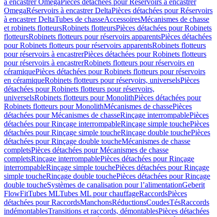
à encastrer Omega
Pièces détachées pour Réservoirs à encastrer
Omega
Réservoirs à encastrer Delta
Pièces détachées pour Réservoirs
à encastrer Delta
Tubes de chasse
Accessoires
Mécanismes de chasse
et robinets flotteurs
Robinets flotteurs
Pièces détachées pour Robinets
flotteurs
Robinets flotteurs pour réservoirs apparents
Pièces détachées
pour Robinets flotteurs pour réservoirs apparents
Robinets flotteurs
pour réservoirs à encastrer
Pièces détachées pour Robinets flotteurs
pour réservoirs à encastrer
Robinets flotteurs pour réservoirs en
céramique
Pièces détachées pour Robinets flotteurs pour réservoirs
en céramique
Robinets flotteurs pour réservoirs, universels
Pièces
détachées pour Robinets flotteurs pour réservoirs,
universels
Robinets flotteurs pour Monolith
Pièces détachées pour
Robinets flotteurs pour Monolith
Mécanismes de chasse
Pièces
détachées pour Mécanismes de chasse
Rinçage interrompable
Pièces
détachées pour Rinçage interrompable
Rinçage simple touche
Pièces
détachées pour Rinçage simple touche
Rinçage double touche
Pièces
détachées pour Rinçage double touche
Mécanismes de chasse
complets
Pièces détachées pour Mécanismes de chasse
complets
Rinçage interrompable
Pièces détachées pour Rinçage
interrompable
Rinçage simple touche
Pièces détachées pour Rinçage
simple touche
Rinçage double touche
Pièces détachées pour Rinçage
double touche
Systèmes de canalisation pour l’alimentation
Geberit
FlowFit
Tubes ML
Tubes ML pour chauffage
Raccords
Pièces
détachées pour Raccords
Manchons
Réductions
Coudes
Tés
Raccords
indémontables
Transitions et raccords, démontables
Pièces détachées