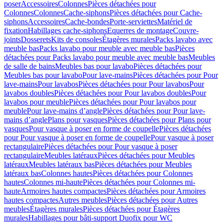
poser
Accessoires
Colonnes
Pièces détachées pour
Colonnes
Colonnes
Cache-siphons
Pièces détachées pour Cache-
siphons
Accessoires
Cache-bondes
Porte-serviettes
Matériel de
fixation
Habillages cache-siphons
Equerres de montage
Couvre-
joints
Dosserets
Kits de consoles
Étagères murales
Packs lavabo avec
meuble bas
Packs lavabo pour meuble avec meuble bas
Pièces
détachées pour Packs lavabo pour meuble avec meuble bas
Meubles
de salle de bains
Meubles bas pour lavabo
Pièces détachées pour
Meubles bas pour lavabo
Pour lave-mains
Pièces détachées pour Pour
lave-mains
Pour lavabos
Pièces détachées pour Pour lavabos
Pour
lavabos doubles
Pièces détachées pour Pour lavabos doubles
Pour
lavabos pour meuble
Pièces détachées pour Pour lavabos pour
meuble
Pour lave-mains d’angle
Pièces détachées pour Pour lave-
mains d’angle
Plans pour vasques
Pièces détachées pour Plans pour
vasques
Pour vasque à poser en forme de coupelle
Pièces détachées
pour Pour vasque à poser en forme de coupelle
Pour vasque à poser
rectangulaire
Pièces détachées pour Pour vasque à poser
rectangulaire
Meubles latéraux
Pièces détachées pour Meubles
latéraux
Meubles latéraux bas
Pièces détachées pour Meubles
latéraux bas
Colonnes hautes
Pièces détachées pour Colonnes
hautes
Colonnes mi-haute
Pièces détachées pour Colonnes mi-
haute
Armoires hautes compactes
Pièces détachées pour Armoires
hautes compactes
Autres meubles
Pièces détachées pour Autres
meubles
Étagères murales
Pièces détachées pour Étagères
murales
Habillages pour bâti-support Duofix pour WC