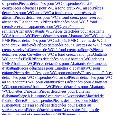
suspendus
Pièces détachées pour WC suspendus
WC à fond
creux
Pièces détachées pour WC à fond creux
WC au sol
Pièces
détachées pour WC au sol
WC à fond creux pour réservoir
attenant
Pièces détachées pour WC à fond creux pour réservoir
attenant
WC à fond creux
Pièces détachées pour WC à fond
creux
Réservoirs apparents pour WC, en céramique
sanitaire
Attenant
Abattants WC
Pièces détachées pour Abattants
WC
Abattants WC
Pièces détachées pour Abattants WC
WC adaptés
PMR
Pièces détachées pour WC adaptés PMR
Cuvettes de WC à
fond creux, surélevés
Pièces détachées pour Cuvettes de WC à fond
creux, surélevés
Cuvettes de WC à fond creux, rallongés
Pièces
détachées pour Cuvettes de WC à fond creux, rallongés
Abattants
WC adaptés PMR
Pièces détachées pour Abattants WC adaptés
PMR
Abattants WC
Pièces détachées pour Abattants WC
Lunettes
d’abattant
Pièces détachées pour Lunettes d’abattant
WC pour
enfants
Pièces détachées pour WC pour enfants
WC suspendus
Pièces
détachées pour WC suspendus
WC au sol
Pièces détachées pour WC
au sol
Abattants WC pour enfants
Pièces détachées pour Abattants
WC pour enfants
Abattants WC
Pièces détachées pour Abattants
WC
Lunettes d’abattant
Pièces détachées pour Lunettes
d’abattant
Siège à la turque
Avec rinçage
Accessoires
Matériel de
fixation
Bidets
Bidets suspendus
Pièces détachées pour Bidets
suspendus
Bidets au sol
Pièces détachées pour Bidets au
sol
Accessoires
Pièces détachées pour Accessoires
Plaques de
déclenchement et commandes de WC
Plaques de