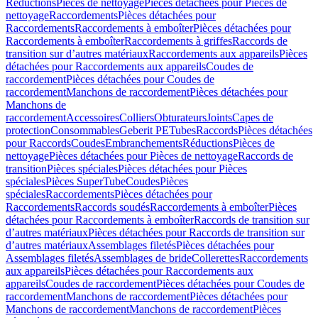
Réductions
Pièces de nettoyage
Pièces détachées pour Pièces de
nettoyage
Raccordements
Pièces détachées pour
Raccordements
Raccordements à emboîter
Pièces détachées pour
Raccordements à emboîter
Raccordements à griffes
Raccords de
transition sur d’autres matériaux
Raccordements aux appareils
Pièces
détachées pour Raccordements aux appareils
Coudes de
raccordement
Pièces détachées pour Coudes de
raccordement
Manchons de raccordement
Pièces détachées pour
Manchons de
raccordement
Accessoires
Colliers
Obturateurs
Joints
Capes de
protection
Consommables
Geberit PE
Tubes
Raccords
Pièces détachées
pour Raccords
Coudes
Embranchements
Réductions
Pièces de
nettoyage
Pièces détachées pour Pièces de nettoyage
Raccords de
transition
Pièces spéciales
Pièces détachées pour Pièces
spéciales
Pièces SuperTube
Coudes
Pièces
spéciales
Raccordements
Pièces détachées pour
Raccordements
Raccords soudés
Raccordements à emboîter
Pièces
détachées pour Raccordements à emboîter
Raccords de transition sur
d’autres matériaux
Pièces détachées pour Raccords de transition sur
d’autres matériaux
Assemblages filetés
Pièces détachées pour
Assemblages filetés
Assemblages de bride
Collerettes
Raccordements
aux appareils
Pièces détachées pour Raccordements aux
appareils
Coudes de raccordement
Pièces détachées pour Coudes de
raccordement
Manchons de raccordement
Pièces détachées pour
Manchons de raccordement
Manchons de raccordement
Pièces