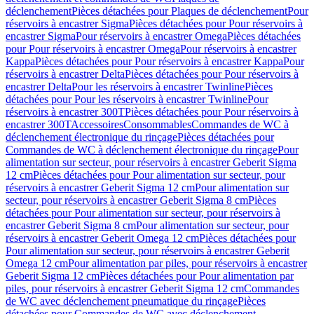
déclenchement
Pièces détachées pour Plaques de déclenchement
Pour
réservoirs à encastrer Sigma
Pièces détachées pour Pour réservoirs à
encastrer Sigma
Pour réservoirs à encastrer Omega
Pièces détachées
pour Pour réservoirs à encastrer Omega
Pour réservoirs à encastrer
Kappa
Pièces détachées pour Pour réservoirs à encastrer Kappa
Pour
réservoirs à encastrer Delta
Pièces détachées pour Pour réservoirs à
encastrer Delta
Pour les réservoirs à encastrer Twinline
Pièces
détachées pour Pour les réservoirs à encastrer Twinline
Pour
réservoirs à encastrer 300T
Pièces détachées pour Pour réservoirs à
encastrer 300T
Accessoires
Consommables
Commandes de WC à
déclenchement électronique du rinçage
Pièces détachées pour
Commandes de WC à déclenchement électronique du rinçage
Pour
alimentation sur secteur, pour réservoirs à encastrer Geberit Sigma
12 cm
Pièces détachées pour Pour alimentation sur secteur, pour
réservoirs à encastrer Geberit Sigma 12 cm
Pour alimentation sur
secteur, pour réservoirs à encastrer Geberit Sigma 8 cm
Pièces
détachées pour Pour alimentation sur secteur, pour réservoirs à
encastrer Geberit Sigma 8 cm
Pour alimentation sur secteur, pour
réservoirs à encastrer Geberit Omega 12 cm
Pièces détachées pour
Pour alimentation sur secteur, pour réservoirs à encastrer Geberit
Omega 12 cm
Pour alimentation par piles, pour réservoirs à encastrer
Geberit Sigma 12 cm
Pièces détachées pour Pour alimentation par
piles, pour réservoirs à encastrer Geberit Sigma 12 cm
Commandes
de WC avec déclenchement pneumatique du rinçage
Pièces
détachées pour Commandes de WC avec déclenchement