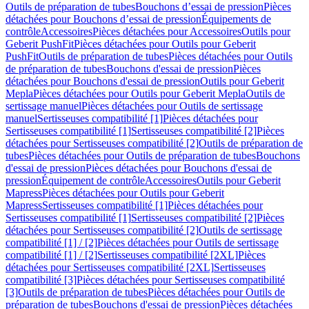
Outils de préparation de tubes
Bouchons d’essai de pression
Pièces
détachées pour Bouchons d’essai de pression
Équipements de
contrôle
Accessoires
Pièces détachées pour Accessoires
Outils pour
Geberit PushFit
Pièces détachées pour Outils pour Geberit
PushFit
Outils de préparation de tubes
Pièces détachées pour Outils
de préparation de tubes
Bouchons d'essai de pression
Pièces
détachées pour Bouchons d'essai de pression
Outils pour Geberit
Mepla
Pièces détachées pour Outils pour Geberit Mepla
Outils de
sertissage manuel
Pièces détachées pour Outils de sertissage
manuel
Sertisseuses compatibilité [1]
Pièces détachées pour
Sertisseuses compatibilité [1]
Sertisseuses compatibilité [2]
Pièces
détachées pour Sertisseuses compatibilité [2]
Outils de préparation de
tubes
Pièces détachées pour Outils de préparation de tubes
Bouchons
d'essai de pression
Pièces détachées pour Bouchons d'essai de
pression
Équipement de contrôle
Accessoires
Outils pour Geberit
Mapress
Pièces détachées pour Outils pour Geberit
Mapress
Sertisseuses compatibilité [1]
Pièces détachées pour
Sertisseuses compatibilité [1]
Sertisseuses compatibilité [2]
Pièces
détachées pour Sertisseuses compatibilité [2]
Outils de sertissage
compatibilité [1] / [2]
Pièces détachées pour Outils de sertissage
compatibilité [1] / [2]
Sertisseuses compatibilité [2XL]
Pièces
détachées pour Sertisseuses compatibilité [2XL]
Sertisseuses
compatibilité [3]
Pièces détachées pour Sertisseuses compatibilité
[3]
Outils de préparation de tubes
Pièces détachées pour Outils de
préparation de tubes
Bouchons d'essai de pression
Pièces détachées