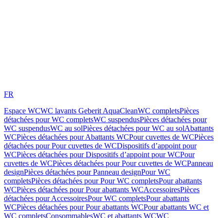
FR
Espace WC
WC lavants Geberit AquaClean
WC complets
Pièces
détachées pour WC complets
WC suspendus
Pièces détachées pour
WC suspendus
WC au sol
Pièces détachées pour WC au sol
Abattants
WC
Pièces détachées pour Abattants WC
Pour cuvettes de WC
Pièces
détachées pour Pour cuvettes de WC
Dispositifs d’appoint pour
WC
Pièces détachées pour Dispositifs d’appoint pour WC
Pour
cuvettes de WC
Pièces détachées pour Pour cuvettes de WC
Panneau
design
Pièces détachées pour Panneau design
Pour WC
complets
Pièces détachées pour Pour WC complets
Pour abattants
WC
Pièces détachées pour Pour abattants WC
Accessoires
Pièces
détachées pour Accessoires
Pour WC complets
Pour abattants
WC
Pièces détachées pour Pour abattants WC
Pour abattants WC et
WC complets
Consommables
WC et abattants WC
WC