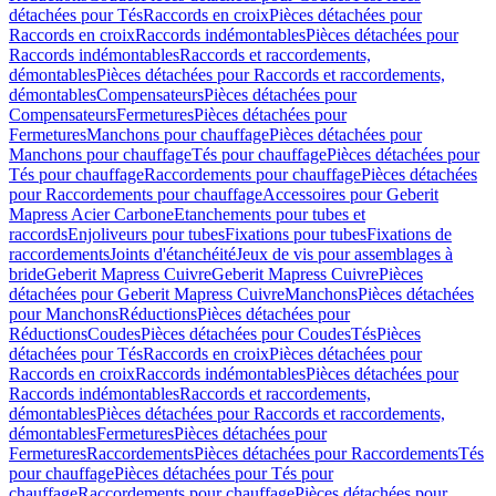
détachées pour Tés
Raccords en croix
Pièces détachées pour
Raccords en croix
Raccords indémontables
Pièces détachées pour
Raccords indémontables
Raccords et raccordements,
démontables
Pièces détachées pour Raccords et raccordements,
démontables
Compensateurs
Pièces détachées pour
Compensateurs
Fermetures
Pièces détachées pour
Fermetures
Manchons pour chauffage
Pièces détachées pour
Manchons pour chauffage
Tés pour chauffage
Pièces détachées pour
Tés pour chauffage
Raccordements pour chauffage
Pièces détachées
pour Raccordements pour chauffage
Accessoires pour Geberit
Mapress Acier Carbone
Etanchements pour tubes et
raccords
Enjoliveurs pour tubes
Fixations pour tubes
Fixations de
raccordements
Joints d'étanchéité
Jeux de vis pour assemblages à
bride
Geberit Mapress Cuivre
Geberit Mapress Cuivre
Pièces
détachées pour Geberit Mapress Cuivre
Manchons
Pièces détachées
pour Manchons
Réductions
Pièces détachées pour
Réductions
Coudes
Pièces détachées pour Coudes
Tés
Pièces
détachées pour Tés
Raccords en croix
Pièces détachées pour
Raccords en croix
Raccords indémontables
Pièces détachées pour
Raccords indémontables
Raccords et raccordements,
démontables
Pièces détachées pour Raccords et raccordements,
démontables
Fermetures
Pièces détachées pour
Fermetures
Raccordements
Pièces détachées pour Raccordements
Tés
pour chauffage
Pièces détachées pour Tés pour
chauffage
Raccordements pour chauffage
Pièces détachées pour