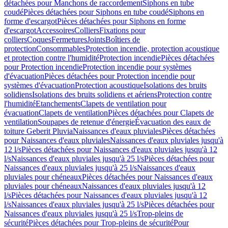
détachées pour Manchons de raccordement
Siphons en tube
coudé
Pièces détachées pour Siphons en tube coudé
Siphons en
forme d'escargot
Pièces détachées pour Siphons en forme
d'escargot
Accessoires
Colliers
Fixations pour
colliers
Coques
Fermetures
Joints
Boîtiers de
protection
Consommables
Protection incendie, protection acoustique
et protection contre l'humidité
Protection incendie
Pièces détachées
pour Protection incendie
Protection incendie pour systèmes
d'évacuation
Pièces détachées pour Protection incendie pour
systèmes d'évacuation
Protection acoustique
Isolations des bruits
solidiens
Isolations des bruits solidiens et aériens
Protection contre
l'humidité
Etanchements
Clapets de ventilation pour
évacuation
Clapets de ventilation
Pièces détachées pour Clapets de
ventilation
Soupapes de retenue d'énergie
Évacuation des eaux de
toiture Geberit Pluvia
Naissances d'eaux pluviales
Pièces détachées
pour Naissances d'eaux pluviales
Naissances d'eaux pluviales jusqu'à
12 l/s
Pièces détachées pour Naissances d'eaux pluviales jusqu'à 12
l/s
Naissances d'eaux pluviales jusqu'à 25 l/s
Pièces détachées pour
Naissances d'eaux pluviales jusqu'à 25 l/s
Naissances d'eaux
pluviales pour chéneaux
Pièces détachées pour Naissances d'eaux
pluviales pour chéneaux
Naissances d'eaux pluviales jusqu'à 12
l/s
Pièces détachées pour Naissances d'eaux pluviales jusqu'à 12
l/s
Naissances d'eaux pluviales jusqu'à 25 l/s
Pièces détachées pour
Naissances d'eaux pluviales jusqu'à 25 l/s
Trop-pleins de
sécurité
Pièces détachées pour Trop-pleins de sécurité
Pour