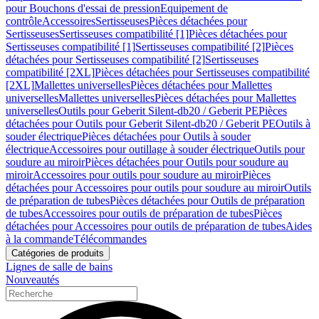
pour Bouchons d'essai de pression
Equipement de
contrôle
Accessoires
Sertisseuses
Pièces détachées pour
Sertisseuses
Sertisseuses compatibilité [1]
Pièces détachées pour
Sertisseuses compatibilité [1]
Sertisseuses compatibilité [2]
Pièces
détachées pour Sertisseuses compatibilité [2]
Sertisseuses
compatibilité [2XL]
Pièces détachées pour Sertisseuses compatibilité
[2XL]
Mallettes universelles
Pièces détachées pour Mallettes
universelles
Mallettes universelles
Pièces détachées pour Mallettes
universelles
Outils pour Geberit Silent-db20 / Geberit PE
Pièces
détachées pour Outils pour Geberit Silent-db20 / Geberit PE
Outils à
souder électrique
Pièces détachées pour Outils à souder
électrique
Accessoires pour outillage à souder électrique
Outils pour
soudure au miroir
Pièces détachées pour Outils pour soudure au
miroir
Accessoires pour outils pour soudure au miroir
Pièces
détachées pour Accessoires pour outils pour soudure au miroir
Outils
de préparation de tubes
Pièces détachées pour Outils de préparation
de tubes
Accessoires pour outils de préparation de tubes
Pièces
détachées pour Accessoires pour outils de préparation de tubes
Aides
à la commande
Télécommandes
Catégories de produits
Lignes de salle de bains
Nouveautés