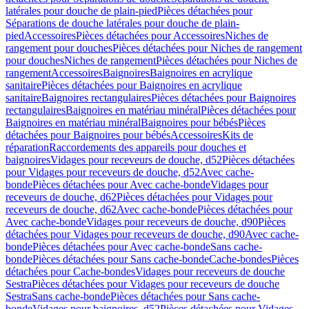
latérales pour douche de plain-pied
Pièces détachées pour
Séparations de douche latérales pour douche de plain-
pied
Accessoires
Pièces détachées pour Accessoires
Niches de
rangement pour douches
Pièces détachées pour Niches de rangement
pour douches
Niches de rangement
Pièces détachées pour Niches de
rangement
Accessoires
Baignoires
Baignoires en acrylique
sanitaire
Pièces détachées pour Baignoires en acrylique
sanitaire
Baignoires rectangulaires
Pièces détachées pour Baignoires
rectangulaires
Baignoires en matériau minéral
Pièces détachées pour
Baignoires en matériau minéral
Baignoires pour bébés
Pièces
détachées pour Baignoires pour bébés
Accessoires
Kits de
réparation
Raccordements des appareils pour douches et
baignoires
Vidages pour receveurs de douche, d52
Pièces détachées
pour Vidages pour receveurs de douche, d52
Avec cache-
bonde
Pièces détachées pour Avec cache-bonde
Vidages pour
receveurs de douche, d62
Pièces détachées pour Vidages pour
receveurs de douche, d62
Avec cache-bonde
Pièces détachées pour
Avec cache-bonde
Vidages pour receveurs de douche, d90
Pièces
détachées pour Vidages pour receveurs de douche, d90
Avec cache-
bonde
Pièces détachées pour Avec cache-bonde
Sans cache-
bonde
Pièces détachées pour Sans cache-bonde
Cache-bondes
Pièces
détachées pour Cache-bondes
Vidages pour receveurs de douche
Sestra
Pièces détachées pour Vidages pour receveurs de douche
Sestra
Sans cache-bonde
Pièces détachées pour Sans cache-
bonde
Vidages pour baignoires, d52
Pièces détachées pour Vidages