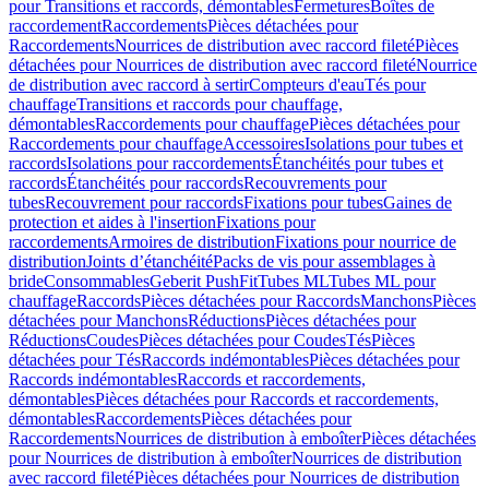
pour Transitions et raccords, démontables
Fermetures
Boîtes de
raccordement
Raccordements
Pièces détachées pour
Raccordements
Nourrices de distribution avec raccord fileté
Pièces
détachées pour Nourrices de distribution avec raccord fileté
Nourrice
de distribution avec raccord à sertir
Compteurs d'eau
Tés pour
chauffage
Transitions et raccords pour chauffage,
démontables
Raccordements pour chauffage
Pièces détachées pour
Raccordements pour chauffage
Accessoires
Isolations pour tubes et
raccords
Isolations pour raccordements
Étanchéités pour tubes et
raccords
Étanchéités pour raccords
Recouvrements pour
tubes
Recouvrement pour raccords
Fixations pour tubes
Gaines de
protection et aides à l'insertion
Fixations pour
raccordements
Armoires de distribution
Fixations pour nourrice de
distribution
Joints d’étanchéité
Packs de vis pour assemblages à
bride
Consommables
Geberit PushFit
Tubes ML
Tubes ML pour
chauffage
Raccords
Pièces détachées pour Raccords
Manchons
Pièces
détachées pour Manchons
Réductions
Pièces détachées pour
Réductions
Coudes
Pièces détachées pour Coudes
Tés
Pièces
détachées pour Tés
Raccords indémontables
Pièces détachées pour
Raccords indémontables
Raccords et raccordements,
démontables
Pièces détachées pour Raccords et raccordements,
démontables
Raccordements
Pièces détachées pour
Raccordements
Nourrices de distribution à emboîter
Pièces détachées
pour Nourrices de distribution à emboîter
Nourrices de distribution
avec raccord fileté
Pièces détachées pour Nourrices de distribution