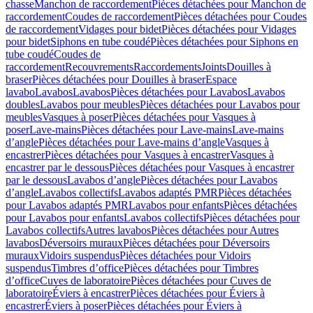
chasse
Manchon de raccordement
Pièces détachées pour Manchon de
raccordement
Coudes de raccordement
Pièces détachées pour Coudes
de raccordement
Vidages pour bidet
Pièces détachées pour Vidages
pour bidet
Siphons en tube coudé
Pièces détachées pour Siphons en
tube coudé
Coudes de
raccordement
Recouvrements
Raccordements
Joints
Douilles à
braser
Pièces détachées pour Douilles à braser
Espace
lavabo
Lavabos
Lavabos
Pièces détachées pour Lavabos
Lavabos
doubles
Lavabos pour meubles
Pièces détachées pour Lavabos pour
meubles
Vasques à poser
Pièces détachées pour Vasques à
poser
Lave-mains
Pièces détachées pour Lave-mains
Lave-mains
d’angle
Pièces détachées pour Lave-mains d’angle
Vasques à
encastrer
Pièces détachées pour Vasques à encastrer
Vasques à
encastrer par le dessous
Pièces détachées pour Vasques à encastrer
par le dessous
Lavabos d’angle
Pièces détachées pour Lavabos
d’angle
Lavabos collectifs
Lavabos adaptés PMR
Pièces détachées
pour Lavabos adaptés PMR
Lavabos pour enfants
Pièces détachées
pour Lavabos pour enfants
Lavabos collectifs
Pièces détachées pour
Lavabos collectifs
Autres lavabos
Pièces détachées pour Autres
lavabos
Déversoirs muraux
Pièces détachées pour Déversoirs
muraux
Vidoirs suspendus
Pièces détachées pour Vidoirs
suspendus
Timbres dʼoffice
Pièces détachées pour Timbres
dʼoffice
Cuves de laboratoire
Pièces détachées pour Cuves de
laboratoire
Éviers à encastrer
Pièces détachées pour Éviers à
encastrer
Éviers à poser
Pièces détachées pour Éviers à