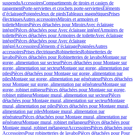
suspendu
Accessoires
Compartiments de tiroirs et casiers de
rangement
Porte-serviettes et crochets porte-serviettes
Éléments
d’éclairage
Poignées
Jeux de pieds
Tableaux magnétiques
Prises
électriques
Autres accessoires
Miroirs et armoires et
toilette
Miroirs
Pièces détachées pour Miroirs
Avec éclairage
intégré
Pièces détachées pour Avec éclairage intégré
Armoires de
toilette
Pièces détachées pour Armoires de toilette
Avec éclairage
intégré
Pièces détachées pour Avec éclairage
intégré
Accessoires
Éléments d’éclairage
Poignées
Autres
accessoires
Prises électriques
Robinetteries
Robinetteries de
lavabo
Pièces détachées pour Robinetteries de lavabo
Montage sur
gorge, alimentation sur secteur
Pièces détachées pour Montage sur
gorge, alimentation sur secteur
Montage sur gorge, alimentation par
piles
Pièces détachées pour Montage sur gorge, alimentation par
piles
Montage sur gorge, alimentation par générateur
Pièces détachées
pour Montage sur gorge, alimentation par générateur
Montage sur
gorge, robinet mitigeur
Pièces détachées pour Montage sur gorge,
robinet mitigeur
Montage mural, alimentation sur secteur
Pièces
détachées pour Montage mural, alimentation sur secteur
Montage
mural, alimentation par piles
Pièces détachées pour Montage mural,
alimentation par piles
Montage mural, alimentation par
générateur
Pièces détachées pour Montage mural, alimentation par
générateur
Montage mural, robinet mélangeur
Pièces détachées pour
Montage mural, robinet mélangeur
Accessoires
Pièces détachées pour
Accessoires
Pour robinetteries de lavabo
Pièces détachées pour Pour