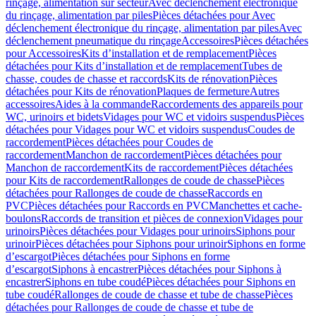
rinçage, alimentation sur secteur
Avec déclenchement électronique
du rinçage, alimentation par piles
Pièces détachées pour Avec
déclenchement électronique du rinçage, alimentation par piles
Avec
déclenchement pneumatique du rinçage
Accessoires
Pièces détachées
pour Accessoires
Kits d’installation et de remplacement
Pièces
détachées pour Kits d’installation et de remplacement
Tubes de
chasse, coudes de chasse et raccords
Kits de rénovation
Pièces
détachées pour Kits de rénovation
Plaques de fermeture
Autres
accessoires
Aides à la commande
Raccordements des appareils pour
WC, urinoirs et bidets
Vidages pour WC et vidoirs suspendus
Pièces
détachées pour Vidages pour WC et vidoirs suspendus
Coudes de
raccordement
Pièces détachées pour Coudes de
raccordement
Manchon de raccordement
Pièces détachées pour
Manchon de raccordement
Kits de raccordement
Pièces détachées
pour Kits de raccordement
Rallonges de coude de chasse
Pièces
détachées pour Rallonges de coude de chasse
Raccords en
PVC
Pièces détachées pour Raccords en PVC
Manchettes et cache-
boulons
Raccords de transition et pièces de connexion
Vidages pour
urinoirs
Pièces détachées pour Vidages pour urinoirs
Siphons pour
urinoir
Pièces détachées pour Siphons pour urinoir
Siphons en forme
d’escargot
Pièces détachées pour Siphons en forme
d’escargot
Siphons à encastrer
Pièces détachées pour Siphons à
encastrer
Siphons en tube coudé
Pièces détachées pour Siphons en
tube coudé
Rallonges de coude de chasse et tube de chasse
Pièces
détachées pour Rallonges de coude de chasse et tube de