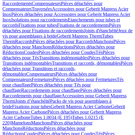
Raccordements
Compensateurs
Pièces détachées pour
Compensateurs
Traversées
Accessoires pour Geberit Mapress Acier
Inox
Pièces détachées pour Accessoires pour Geberit Mapress Acier
Inox
Isolations pour raccordements
Etanchements pour tubes et
raccords
Fixations pour tubes
Fixations de raccordements
Pièces
détachées pour Fixations de raccordements
Joints d'étanchéité
Jeux de
vis pour assemblages à bride
Geberit Mapress Therm
Tubes
Therm
Raccords
Pièces détachées pour Raccords
Manchons
Pièces
détachées pour Manchons
Réductions
Pièces détachées pour
Réductions
Coudes
Pièces détachées pour Coudes
Tés
Pièces
détachées pour Tés
Transitions indémontables
Pièces détachées pour
Transitions indémontables
Transitions et raccords, démontables
Pièces
détachées pour Transitions et raccords,
démontables
Compensateurs
Pièces détachées pour
Compensateurs
Fermetures
Pièces détachées pour Fermetures
Tés
pour chauffage
Pièces détachées pour Tés pour
chauffage
Raccordements pour chauffage
Pièces détachées pour
Raccordements pour chauffage
Accessoires pour Geberit Mapress
Therm
Joints d’étanchéité
Packs de vis pour assemblages à
bride
Fixations pour tubes
Geberit Mapress Acier Carbone
Geberit
Mapress Acier Carbone
Pièces détachées pour Geberit Mapress
Acier Carbone
Tubes 1.0034 (E 195)
Tubes 1.0215 (E
220)
Mamelons
Manchons
Pièces détachées pour
Manchons
Réductions
Pièces détachées pour
Réductions
Coudes
Pièces détachées pour Coudes
Tés
Pièces