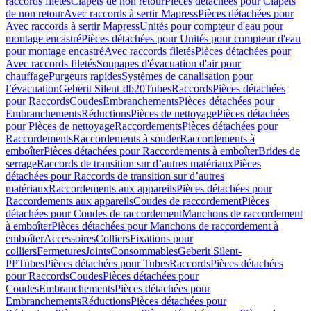
raccords filetés
Clapets de non retour
Pièces détachées pour Clapets
de non retour
Avec raccords à sertir Mapress
Pièces détachées pour
Avec raccords à sertir Mapress
Unités pour compteur d'eau pour
montage encastré
Pièces détachées pour Unités pour compteur d'eau
pour montage encastré
Avec raccords filetés
Pièces détachées pour
Avec raccords filetés
Soupapes d'évacuation d'air pour
chauffage
Purgeurs rapides
Systèmes de canalisation pour
l’évacuation
Geberit Silent-db20
Tubes
Raccords
Pièces détachées
pour Raccords
Coudes
Embranchements
Pièces détachées pour
Embranchements
Réductions
Pièces de nettoyage
Pièces détachées
pour Pièces de nettoyage
Raccordements
Pièces détachées pour
Raccordements
Raccordements à souder
Raccordements à
emboîter
Pièces détachées pour Raccordements à emboîter
Brides de
serrage
Raccords de transition sur d’autres matériaux
Pièces
détachées pour Raccords de transition sur d’autres
matériaux
Raccordements aux appareils
Pièces détachées pour
Raccordements aux appareils
Coudes de raccordement
Pièces
détachées pour Coudes de raccordement
Manchons de raccordement
à emboîter
Pièces détachées pour Manchons de raccordement à
emboîter
Accessoires
Colliers
Fixations pour
colliers
Fermetures
Joints
Consommables
Geberit Silent-
PP
Tubes
Pièces détachées pour Tubes
Raccords
Pièces détachées
pour Raccords
Coudes
Pièces détachées pour
Coudes
Embranchements
Pièces détachées pour
Embranchements
Réductions
Pièces détachées pour