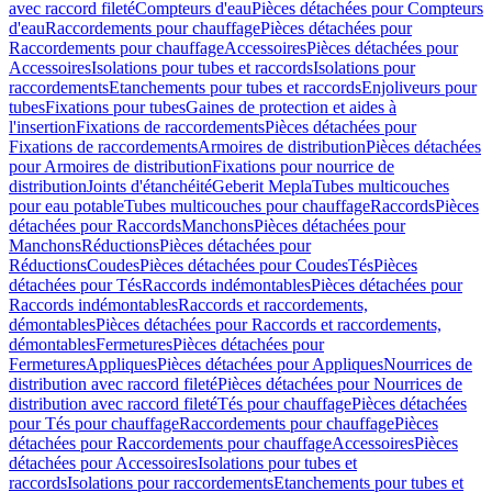
avec raccord fileté
Compteurs d'eau
Pièces détachées pour Compteurs
d'eau
Raccordements pour chauffage
Pièces détachées pour
Raccordements pour chauffage
Accessoires
Pièces détachées pour
Accessoires
Isolations pour tubes et raccords
Isolations pour
raccordements
Etanchements pour tubes et raccords
Enjoliveurs pour
tubes
Fixations pour tubes
Gaines de protection et aides à
l'insertion
Fixations de raccordements
Pièces détachées pour
Fixations de raccordements
Armoires de distribution
Pièces détachées
pour Armoires de distribution
Fixations pour nourrice de
distribution
Joints d'étanchéité
Geberit Mepla
Tubes multicouches
pour eau potable
Tubes multicouches pour chauffage
Raccords
Pièces
détachées pour Raccords
Manchons
Pièces détachées pour
Manchons
Réductions
Pièces détachées pour
Réductions
Coudes
Pièces détachées pour Coudes
Tés
Pièces
détachées pour Tés
Raccords indémontables
Pièces détachées pour
Raccords indémontables
Raccords et raccordements,
démontables
Pièces détachées pour Raccords et raccordements,
démontables
Fermetures
Pièces détachées pour
Fermetures
Appliques
Pièces détachées pour Appliques
Nourrices de
distribution avec raccord fileté
Pièces détachées pour Nourrices de
distribution avec raccord fileté
Tés pour chauffage
Pièces détachées
pour Tés pour chauffage
Raccordements pour chauffage
Pièces
détachées pour Raccordements pour chauffage
Accessoires
Pièces
détachées pour Accessoires
Isolations pour tubes et
raccords
Isolations pour raccordements
Etanchements pour tubes et