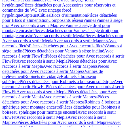
hygiénique
Pièces détachées pour Accessoires pour réservoirs et
commandes de WC avec rinçage forcé
hygiénique
Capteurs
Câbles
Blocs d’alimentation
Pièces détachées
pour Blocs d’alimentation
Composants réseau
Vannes
Vannes à siège
droit
Avec raccords à sertir Mapress
Vannes à siège droit pour
montage encastré
Pièces détachées pour Vannes à siège droit pour
montage encastré
Avec raccords à sertir Mepla
Pièces détachées pour
Avec raccords à sertir Mepla
Avec raccords à sertir Mapress
Avec
raccords filetés
Pièces détachées pour Avec raccords filetés
Vannes à
siège incliné
Pièces détachées pour Vannes à siège incliné
Avec
raccords à sertir FlowFit
Pièces détachées pour Avec raccords à sertir
FlowFit
Avec raccords à sertir Mepla
Pièces détachées pour Avec
raccords à sertir Mepla
Avec raccords à sertir Mapress
Pièces
détachées pour Avec raccords à sertir Mapress
Vannes de
prélèvement
Robinets de vidange
Robinets à boisseau
sphérique
Pièces détachées pour Robinets à boisseau sphérique
Avec
raccords à sertir FlowFit
Pièces détachées pour Avec raccords à sertir
FlowFit
Avec raccords à sertir Mepla
Pièces détachées pour Avec
raccords à sertir Mepla
Avec raccords à sertir Mapress
Pièces
détachées pour Avec raccords à sertir Mapress
Robinets à boisseau
sphérique pour montage encastré
Pièces détachées pour Robinets à
boisseau sphérique pour montage encastré
Avec raccords à sertir
FlowFit
Avec raccords à sertir Mepla
Avec raccords à sertir
Mapress
Pièces détachées pour Avec raccords à sertir Mapress
Avec