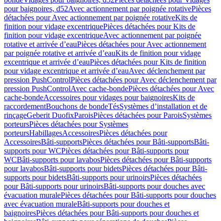
pour baignoires, d52
Avec actionnement par poignée rotative
Pièces
détachées pour Avec actionnement par poignée rotative
Kits de
finition pour vidage excentrique
Pièces détachées pour Kits de
finition pour vidage excentrique
Avec actionnement par poignée
rotative et arrivée d’eau
Pièces détachées pour Avec actionnement
par poignée rotative et arrivée d’eau
Kits de finition pour vidage
excentrique et arrivée d’eau
Pièces détachées pour Kits de finition
pour vidage excentrique et arrivée d’eau
Avec déclenchement par
pression PushControl
Pièces détachées pour Avec déclenchement par
pression PushControl
Avec cache-bonde
Pièces détachées pour Avec
cache-bonde
Accessoires pour vidages pour baignoires
Kits de
raccordement
Bouchons de bonde
Tés
Systèmes d’installation et de
rinçage
Geberit Duofix
Parois
Pièces détachées pour Parois
Systèmes
porteurs
Pièces détachées pour Systèmes
porteurs
Habillages
Accessoires
Pièces détachées pour
Accessoires
Bâti-supports
Pièces détachées pour Bâti-supports
Bâti-
supports pour WC
Pièces détachées pour Bâti-supports pour
WC
Bâti-supports pour lavabos
Pièces détachées pour Bâti-supports
pour lavabos
Bâti-supports pour bidets
Pièces détachées pour Bâti-
supports pour bidets
Bâti-supports pour urinoirs
Pièces détachées
pour Bâti-supports pour urinoirs
Bâti-supports pour douches avec
évacuation murale
Pièces détachées pour Bâti-supports pour douches
avec évacuation murale
Bâti-supports pour douches et
baignoires
Pièces détachées pour Bâti-supports pour douches et