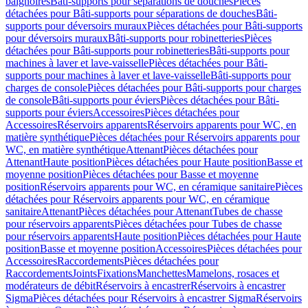
baignoires
Bâti-supports pour séparations de douches
Pièces
détachées pour Bâti-supports pour séparations de douches
Bâti-
supports pour déversoirs muraux
Pièces détachées pour Bâti-supports
pour déversoirs muraux
Bâti-supports pour robinetteries
Pièces
détachées pour Bâti-supports pour robinetteries
Bâti-supports pour
machines à laver et lave-vaisselle
Pièces détachées pour Bâti-
supports pour machines à laver et lave-vaisselle
Bâti-supports pour
charges de console
Pièces détachées pour Bâti-supports pour charges
de console
Bâti-supports pour éviers
Pièces détachées pour Bâti-
supports pour éviers
Accessoires
Pièces détachées pour
Accessoires
Réservoirs apparents
Réservoirs apparents pour WC, en
matière synthétique
Pièces détachées pour Réservoirs apparents pour
WC, en matière synthétique
Attenant
Pièces détachées pour
Attenant
Haute position
Pièces détachées pour Haute position
Basse et
moyenne position
Pièces détachées pour Basse et moyenne
position
Réservoirs apparents pour WC, en céramique sanitaire
Pièces
détachées pour Réservoirs apparents pour WC, en céramique
sanitaire
Attenant
Pièces détachées pour Attenant
Tubes de chasse
pour réservoirs apparents
Pièces détachées pour Tubes de chasse
pour réservoirs apparents
Haute position
Pièces détachées pour Haute
position
Basse et moyenne position
Accessoires
Pièces détachées pour
Accessoires
Raccordements
Pièces détachées pour
Raccordements
Joints
Fixations
Manchettes
Mamelons, rosaces et
modérateurs de débit
Réservoirs à encastrer
Réservoirs à encastrer
Sigma
Pièces détachées pour Réservoirs à encastrer Sigma
Réservoirs