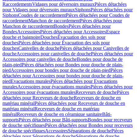
Raccordements
Vidages pour déversoirs muraux
Pièces détachées
pour Vidages pour déversoirs muraux
Siphons
Pièces détachées pour
Siphons
Coudes de raccordement
Pièces détachées pour Coudes de
raccordement
Manchon de raccordement
Pièces détachées pour
Manchon de raccordement
Bondes
Pièces détachées pour
Bondes
Accessoires
Pièces détachées pour Accessoires
Espace
douche et baignoire
Douches
Évacuation des sols pour
douches
Pièces détachées pour Évacuation des sols pour
douches
Canivelles de douche
Pièces détachées pour Canivelles de
douche
Accessoires pour canivelles de douche
Pièces détachées pour
Accessoires pour canivelles de douche
Bondes pour douche de
plain-pied
Pièces détachées pour Bondes pour douche de plain-
pied
Accessoires pour bondes pour douche de plain-pied
Pièces
détachées pour Accessoires pour bondes pour douche de plain-
pied
Evacuations murales
Pièces détachées pour Evacuations
murales
Accessoires pour évacuations murales
Pièces détachées pour
Accessoires pour évacuations murales
Receveurs de douche
Pièces
détachées pour Receveurs de douche
Receveurs de douche en
matériau minéral
Pièces détachées pour Receveurs de douche en
matériau minéral
Receveurs de douche en matériau
minéral
Receveurs de douche en céramique sanitaire
Bâti-
supports
Pièces détachées pour Bâti-supports
Bondes pour receveurs
de douche spécifiques
Pièces détachées pour Bondes pour receveurs
de douche spécifiques
Accessoires
Séparations de douche
Pièces
détachées pour Séparations de douche
Séparations de douche