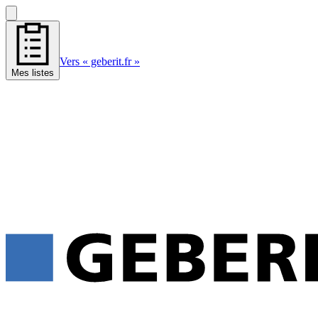
Vers « geberit.fr »
Mes listes