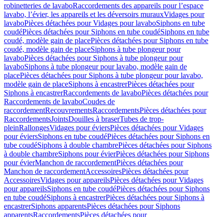
robinetteries de lavabo
Raccordements des appareils pour l’espace
lavabo, l’évier, les appareils et les déversoirs muraux
Vidages pour
lavabo
Pièces détachées pour Vidages pour lavabo
Siphons en tube
coudé
Pièces détachées pour Siphons en tube coudé
Siphons en tube
coudé, modèle gain de place
Pièces détachées pour Siphons en tube
coudé, modèle gain de place
Siphons à tube plongeur pour
lavabo
Pièces détachées pour Siphons à tube plongeur pour
lavabo
Siphons à tube plongeur pour lavabo, modèle gain de
place
Pièces détachées pour Siphons à tube plongeur pour lavabo,
modèle gain de place
Siphons à encastrer
Pièces détachées pour
Siphons à encastrer
Raccordements de lavabo
Pièces détachées pour
Raccordements de lavabo
Coudes de
raccordement
Recouvrements
Raccordements
Pièces détachées pour
Raccordements
Joints
Douilles à braser
Tubes de trop-
plein
Rallonges
Vidages pour éviers
Pièces détachées pour Vidages
pour éviers
Siphons en tube coudé
Pièces détachées pour Siphons en
tube coudé
Siphons à double chambre
Pièces détachées pour Siphons
à double chambre
Siphons pour évier
Pièces détachées pour Siphons
pour évier
Manchon de raccordement
Pièces détachées pour
Manchon de raccordement
Accessoires
Pièces détachées pour
Accessoires
Vidages pour appareils
Pièces détachées pour Vidages
pour appareils
Siphons en tube coudé
Pièces détachées pour Siphons
en tube coudé
Siphons à encastrer
Pièces détachées pour Siphons à
encastrer
Siphons apparents
Pièces détachées pour Siphons
apparents
Raccordements
Pièces détachées pour