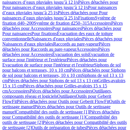
naissances d’eaux pluviales jusqu’à 12 l/s
Pièces détachées pour
Pour naissances d’eaux pluviales jusqu’à 12 l/s
Pour naissances
d’eaux pluviales jusqu’à 25 l/s
Pièces détachées pour Pour
naissances d’eaux pluviales jusqu’à 25 l/s
Fixations
Système de
fixation d40–200
Système de fixation d250–315
Accessoires
Pièces
détachées pour Accessoires
Pour naissances
Pièces détachées pour
Pour naissances
Pour fixations
Évacuation des eaux de toiture
conventionnelle
Naissances d'eaux pluviales
Pièces détachées pour
Naissances d'eaux pluviales
Raccords au pare-vapeur
Pièces
détachées pour Raccords au pare-vapeur
Accessoires
Pièces
détachées pour Accessoires
Évacuation des sols
Evacuation de
surface pour l'intérieur et l'extérieur
Pièces détachées pour
Evacuation de surface pour l'intérieur et l'extérieur
Siphons de sol
pour balcons et terrasses, 10 x 10 cm
Pièces détachées pour Siphons
de sol pour balcons et terrasses, 10 x 10 cm
Siphons de sol 13 x 13
cm
Pièces détachées pour Siphons de sol 13 x 13 cm
Grilles-avaloirs
15 x 15 cm
Pièces détachées pour Grilles-avaloirs 15 x 15
cm
Accessoires
Pièces détachées pour Accessoires
Outillages,
composants réseau et logiciels
Outillages
Outils pour Geberit
FlowFit
Pièces détachées pour Outils pour Geberit FlowFit
Outils de
sertissage manuel
Pièces détachées pour Outils de sertissage
manuel
Compatibilité des outils de sertissage [1]
Pièces détachées
pour Compatibilité des outils de sertissage [1]
Compatibilité des
outils de sertissage [2]
Pièces détachées pour Compatibilité des outils
de sertissage [2]
Outils de préparation de tubes
Pièces détachées pour