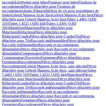
raccords
Enjoliveurs pour tubes
Fixations pour tubes
Fixations de
raccordements
Pièces détachées pour Fixations de
raccordements
Joints d'étanchéité
Jeux de vis pour assemblages de
brides
Geberit Mapress Acier Inox
Geberit Mapress Acier Inox
Pièces
détachées pour Geberit Mapress Acier Inox
Tubes 1.4401 (AISI
316)
Tubes 1.4521 (AISI 444)
Tubes 1.4301 (AISI
304)
Mamelons
Manchons
Pièces détachées pour
Manchons
Réductions
Pièces détachées pour
Réductions
Coudes
Pièces détachées pour Coudes
Tés
Pièces
détachées pour Tés
Raccords indémontables
Pièces détachées pour
Raccords indémontables
Raccords et raccordements,
démontables
Pièces détachées pour Raccords et raccordements,
démontables
Compensateurs
Pièces détachées pour
Compensateurs
Traversées
Fermetures
Pièces détachées pour
Fermetures
Raccordements
Pièces détachées pour
Raccordements
Geberit Mapress Acier Inox, sans silicone
Pièces
détachées pour Geberit Mapress Acier Inox, sans silicone
Tubes
1.4401 (AISI 316)
Tubes 1.4521 (AISI 444)
Manchons
Pièces
détachées pour Manchons
Réductions
Pièces détachées pour
Réductions
Coudes
Pièces détachées pour Coudes
Tés
Pièces
détachées pour Tés
Raccords indémontables
Pièces détachées pour
Raccords indémontables
Raccords et raccordements,
démontables
Pièces détachées pour Raccords et raccordements,
démontables
Fermetures
Pièces détachées pour
Fermetures
Raccordements
Pièces détachées pour