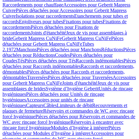
Raccordements pour chauffage
Accessoires pour Geberit Mapress
Cuivre
Pièces détachées pour Accessoires pour Geberit Mapress
Cuivre
Isolations pour raccordements
Etanchements pour tubes et
raccords
Enjoliveurs pour tubes
Fixations pour tubes
Fixations de
raccordements
Pièces détachées pour Fixations de
raccordements
Joints d'étanchéité
Jeux de vis pour assemblages à
bride
Geberit Mapress CuNiFe
Geberit Mapress CuNiFe
Pièces
détachées pour Geberit Mapress CuNiFe
Tubes
2.1972
Manchons
Pièces détachées pour Manchons
Réductions
Pièces
détachées pour Réductions
Coudes
Pièces détachées pour
Coudes
Tés
Pièces détachées pour Tés
Raccords indémontables
Pièces
détachées pour Raccords indémontables
Raccords et raccordements,
démontables
Pièces détachées pour Raccords et raccordements,
démontables
Traversées
Pièces détachées pour Traversées
Accessoires
pour Geberit Mapress CuNiFe
Joints d'étanchéité
Jeux de vis pour
assemblages de brides
Système d’hygiène Geberit
Unités de rinçage
hygiéniques
Pièces détachées pour Unités de rinçage
hygiéniques
Accessoires pour unités de rinçage
hygiéniques
Capteurs
Câbles
Limiteurs de débit
Recouvrements et
plaques de fermeture
Réservoirs et commandes de WC avec rinçage
forcé hygiénique
Pièces détachées pour Réservoirs et commandes de
WC avec rinçage forcé hygiénique
Réservoirs à encastrer avec
rinçage forcé hygiénique
Modules d’hygiène à intégrer
Pièces
détachées pour Modules d’hygiène à intégrer
Accessoires pour
réservoirs et commandes de WC avec rinçage forcé