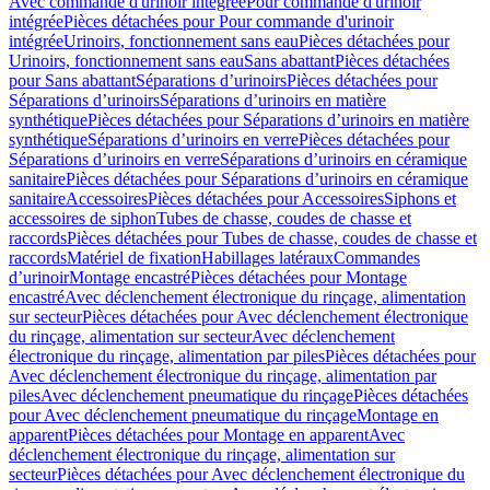
Avec commande d'urinoir intégrée
Pour commande d'urinoir
intégrée
Pièces détachées pour Pour commande d'urinoir
intégrée
Urinoirs, fonctionnement sans eau
Pièces détachées pour
Urinoirs, fonctionnement sans eau
Sans abattant
Pièces détachées
pour Sans abattant
Séparations d’urinoirs
Pièces détachées pour
Séparations d’urinoirs
Séparations d’urinoirs en matière
synthétique
Pièces détachées pour Séparations d’urinoirs en matière
synthétique
Séparations d’urinoirs en verre
Pièces détachées pour
Séparations d’urinoirs en verre
Séparations d’urinoirs en céramique
sanitaire
Pièces détachées pour Séparations d’urinoirs en céramique
sanitaire
Accessoires
Pièces détachées pour Accessoires
Siphons et
accessoires de siphon
Tubes de chasse, coudes de chasse et
raccords
Pièces détachées pour Tubes de chasse, coudes de chasse et
raccords
Matériel de fixation
Habillages latéraux
Commandes
dʼurinoir
Montage encastré
Pièces détachées pour Montage
encastré
Avec déclenchement électronique du rinçage, alimentation
sur secteur
Pièces détachées pour Avec déclenchement électronique
du rinçage, alimentation sur secteur
Avec déclenchement
électronique du rinçage, alimentation par piles
Pièces détachées pour
Avec déclenchement électronique du rinçage, alimentation par
piles
Avec déclenchement pneumatique du rinçage
Pièces détachées
pour Avec déclenchement pneumatique du rinçage
Montage en
apparent
Pièces détachées pour Montage en apparent
Avec
déclenchement électronique du rinçage, alimentation sur
secteur
Pièces détachées pour Avec déclenchement électronique du