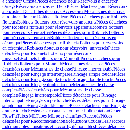
à encastrer Omega
Pièces détachées pour Réservoirs à encastrer
Omega
Réservoirs à encastrer Delta
Pièces détachées pour Réservoirs
à encastrer Delta
Tubes de chasse
Accessoires
Mécanismes de chasse
et robinets flotteurs
Robinets flotteurs
Pièces détachées pour Robinets
flotteurs
Robinets flotteurs pour réservoirs apparents
Pièces détachées
pour Robinets flotteurs pour réservoirs apparents
Robinets flotteurs
pour réservoirs à encastrer
Pièces détachées pour Robinets flotteurs
pour réservoirs à encastrer
Robinets flotteurs pour réservoirs en
céramique
Pièces détachées pour Robinets flotteurs pour réservoirs
en céramique
Robinets flotteurs pour réservoirs, universels
Pièces
détachées pour Robinets flotteurs pour réservoirs,
universels
Robinets flotteurs pour Monolith
Pièces détachées pour
Robinets flotteurs pour Monolith
Mécanismes de chasse
Pièces
détachées pour Mécanismes de chasse
Rinçage interrompable
Pièces
détachées pour Rinçage interrompable
Rinçage simple touche
Pièces
détachées pour Rinçage simple touche
Rinçage double touche
Pièces
détachées pour Rinçage double touche
Mécanismes de chasse
complets
Pièces détachées pour Mécanismes de chasse
complets
Rinçage interrompable
Pièces détachées pour Rinçage
interrompable
Rinçage simple touche
Pièces détachées pour Rinçage
simple touche
Rinçage double touche
Pièces détachées pour Rinçage
double touche
Systèmes de canalisation pour l’alimentation
Geberit
FlowFit
Tubes ML
Tubes ML pour chauffage
Raccords
Pièces
détachées pour Raccords
Manchons
Réductions
Coudes
Tés
Raccords
indémontables
Transitions et raccords, démontables
Pièces détachées