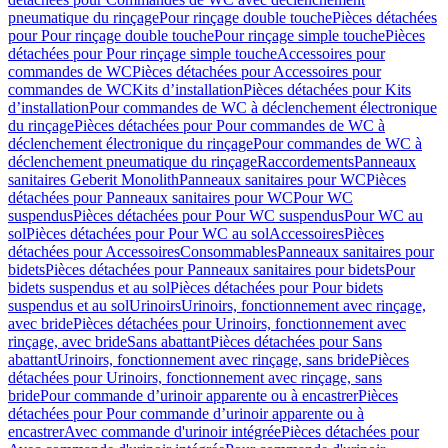
pneumatique du rinçage
Pour rinçage double touche
Pièces détachées
pour Pour rinçage double touche
Pour rinçage simple touche
Pièces
détachées pour Pour rinçage simple touche
Accessoires pour
commandes de WC
Pièces détachées pour Accessoires pour
commandes de WC
Kits d’installation
Pièces détachées pour Kits
d’installation
Pour commandes de WC à déclenchement électronique
du rinçage
Pièces détachées pour Pour commandes de WC à
déclenchement électronique du rinçage
Pour commandes de WC à
déclenchement pneumatique du rinçage
Raccordements
Panneaux
sanitaires Geberit Monolith
Panneaux sanitaires pour WC
Pièces
détachées pour Panneaux sanitaires pour WC
Pour WC
suspendus
Pièces détachées pour Pour WC suspendus
Pour WC au
sol
Pièces détachées pour Pour WC au sol
Accessoires
Pièces
détachées pour Accessoires
Consommables
Panneaux sanitaires pour
bidets
Pièces détachées pour Panneaux sanitaires pour bidets
Pour
bidets suspendus et au sol
Pièces détachées pour Pour bidets
suspendus et au sol
Urinoirs
Urinoirs, fonctionnement avec rinçage,
avec bride
Pièces détachées pour Urinoirs, fonctionnement avec
rinçage, avec bride
Sans abattant
Pièces détachées pour Sans
abattant
Urinoirs, fonctionnement avec rinçage, sans bride
Pièces
détachées pour Urinoirs, fonctionnement avec rinçage, sans
bride
Pour commande d’urinoir apparente ou à encastrer
Pièces
détachées pour Pour commande d’urinoir apparente ou à
encastrer
Avec commande d'urinoir intégrée
Pièces détachées pour