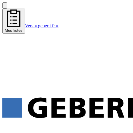
Vers « geberit.fr »
Mes listes