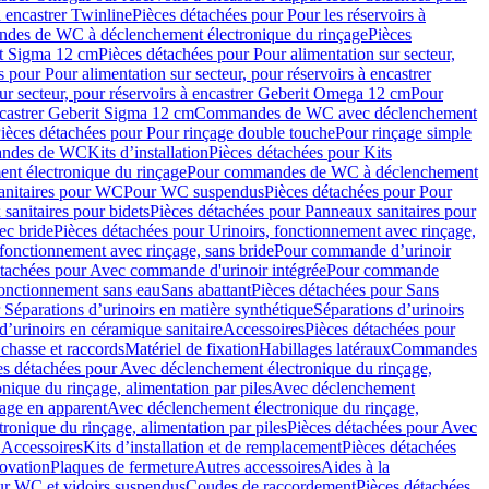
à encastrer Twinline
Pièces détachées pour Pour les réservoirs à
es de WC à déclenchement électronique du rinçage
Pièces
rit Sigma 12 cm
Pièces détachées pour Pour alimentation sur secteur,
 pour Pour alimentation sur secteur, pour réservoirs à encastrer
ur secteur, pour réservoirs à encastrer Geberit Omega 12 cm
Pour
encastrer Geberit Sigma 12 cm
Commandes de WC avec déclenchement
ièces détachées pour Pour rinçage double touche
Pour rinçage simple
mandes de WC
Kits d’installation
Pièces détachées pour Kits
nt électronique du rinçage
Pour commandes de WC à déclenchement
anitaires pour WC
Pour WC suspendus
Pièces détachées pour Pour
sanitaires pour bidets
Pièces détachées pour Panneaux sanitaires pour
ec bride
Pièces détachées pour Urinoirs, fonctionnement avec rinçage,
 fonctionnement avec rinçage, sans bride
Pour commande d’urinoir
étachées pour Avec commande d'urinoir intégrée
Pour commande
fonctionnement sans eau
Sans abattant
Pièces détachées pour Sans
 Séparations d’urinoirs en matière synthétique
Séparations d’urinoirs
d’urinoirs en céramique sanitaire
Accessoires
Pièces détachées pour
chasse et raccords
Matériel de fixation
Habillages latéraux
Commandes
es détachées pour Avec déclenchement électronique du rinçage,
ique du rinçage, alimentation par piles
Avec déclenchement
age en apparent
Avec déclenchement électronique du rinçage,
onique du rinçage, alimentation par piles
Pièces détachées pour Avec
 Accessoires
Kits d’installation et de remplacement
Pièces détachées
novation
Plaques de fermeture
Autres accessoires
Aides à la
ur WC et vidoirs suspendus
Coudes de raccordement
Pièces détachées