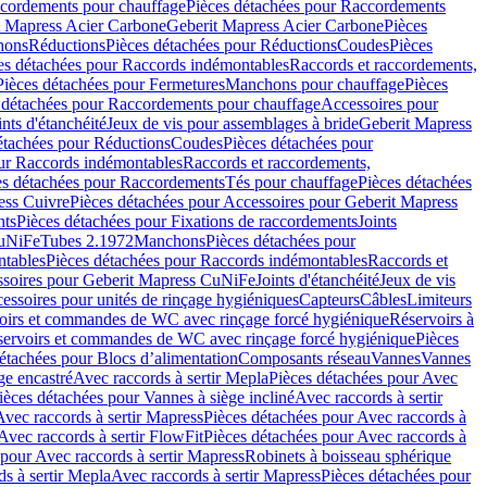
cordements pour chauffage
Pièces détachées pour Raccordements
t Mapress Acier Carbone
Geberit Mapress Acier Carbone
Pièces
hons
Réductions
Pièces détachées pour Réductions
Coudes
Pièces
es détachées pour Raccords indémontables
Raccords et raccordements,
Pièces détachées pour Fermetures
Manchons pour chauffage
Pièces
 détachées pour Raccordements pour chauffage
Accessoires pour
ints d'étanchéité
Jeux de vis pour assemblages à bride
Geberit Mapress
étachées pour Réductions
Coudes
Pièces détachées pour
ur Raccords indémontables
Raccords et raccordements,
es détachées pour Raccordements
Tés pour chauffage
Pièces détachées
ess Cuivre
Pièces détachées pour Accessoires pour Geberit Mapress
nts
Pièces détachées pour Fixations de raccordements
Joints
CuNiFe
Tubes 2.1972
Manchons
Pièces détachées pour
tables
Pièces détachées pour Raccords indémontables
Raccords et
soires pour Geberit Mapress CuNiFe
Joints d'étanchéité
Jeux de vis
essoires pour unités de rinçage hygiéniques
Capteurs
Câbles
Limiteurs
voirs et commandes de WC avec rinçage forcé hygiénique
Réservoirs à
éservoirs et commandes de WC avec rinçage forcé hygiénique
Pièces
étachées pour Blocs d’alimentation
Composants réseau
Vannes
Vannes
ge encastré
Avec raccords à sertir Mepla
Pièces détachées pour Avec
ièces détachées pour Vannes à siège incliné
Avec raccords à sertir
Avec raccords à sertir Mapress
Pièces détachées pour Avec raccords à
Avec raccords à sertir FlowFit
Pièces détachées pour Avec raccords à
 pour Avec raccords à sertir Mapress
Robinets à boisseau sphérique
s à sertir Mepla
Avec raccords à sertir Mapress
Pièces détachées pour