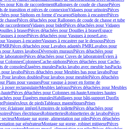
ées pour Kits de raccordement
Rallonges de coude de chasse
Pièces
s de transition et pièces de connexion
Vidages pour urinoirs
Pièces
achées pour Siphons en forme d’escargot
Siphons à encastrer
Pièces
de chasse
Pièces détachées pour Rallonges de coude de chasse et tube
 de raccordement
Vidages pour bidet
Pièces détachées pour Vidages
ouilles à braser
Pièces détachées pour Douilles à braser
Espace
asques à poser
Pièces détachées pour Vasques à poser
Lave-
our Vasques à encastrer
Vasques à encastrer par le dessous
Pièces
s PMR
Pièces détachées pour Lavabos adaptés PMR
Lavabos pour
s pour Autres lavabos
Déversoirs muraux
Pièces détachées pour
e laboratoire
Pièces détachées pour Cuves de laboratoire
Éviers à
our Colonnes
Colonnes
Cache-siphons
Pièces détachées pour Cache-
ts de consoles
Étagères murales
Packs lavabo avec meuble bas
Packs
 pour lavabo
Pièces détachées pour Meubles bas pour lavabo
Pour
r Pour lavabos doubles
Pour lavabos pour meuble
Pièces détachées
our Plans pour vasques
Pour vasque à poser en forme de
 à poser rectangulaire
Meubles latéraux
Pièces détachées pour Meubles
-haute
Pièces détachées pour Colonnes mi-haute
Armoires hautes
tachées pour Étagères murales
Habillages pour bâti-support Duofix
ge
Poignées
Jeux de pieds
Tableaux magnétiques
Prises
vec éclairage intégré
Armoires de toilette
Pièces détachées pour
soires
Prises électriques
Robinetteries
Robinetteries de lavabo
Pièces
 secteur
Montage sur gorge, alimentation par piles
Pièces détachées
entation par générateur
Montage sur gorge, robinet mitigeur
Pièces
n sur secteur
Montage mural, alimentation par piles
Pièces détachées