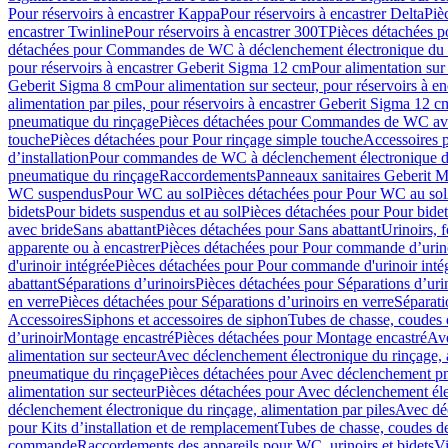
Pour réservoirs à encastrer Kappa
Pour réservoirs à encastrer Delta
Piè
encastrer Twinline
Pour réservoirs à encastrer 300T
Pièces détachées p
détachées pour Commandes de WC à déclenchement électronique du 
pour réservoirs à encastrer Geberit Sigma 12 cm
Pour alimentation sur
Geberit Sigma 8 cm
Pour alimentation sur secteur, pour réservoirs à 
alimentation par piles, pour réservoirs à encastrer Geberit Sigma 12 c
pneumatique du rinçage
Pièces détachées pour Commandes de WC ave
touche
Pièces détachées pour Pour rinçage simple touche
Accessoires
d’installation
Pour commandes de WC à déclenchement électronique d
pneumatique du rinçage
Raccordements
Panneaux sanitaires Geberit M
WC suspendus
Pour WC au sol
Pièces détachées pour Pour WC au sol
bidets
Pour bidets suspendus et au sol
Pièces détachées pour Pour bidet
avec bride
Sans abattant
Pièces détachées pour Sans abattant
Urinoirs, 
apparente ou à encastrer
Pièces détachées pour Pour commande d’urino
d'urinoir intégrée
Pièces détachées pour Pour commande d'urinoir inté
abattant
Séparations d’urinoirs
Pièces détachées pour Séparations d’uri
en verre
Pièces détachées pour Séparations d’urinoirs en verre
Séparati
Accessoires
Siphons et accessoires de siphon
Tubes de chasse, coudes 
dʼurinoir
Montage encastré
Pièces détachées pour Montage encastré
Ave
alimentation sur secteur
Avec déclenchement électronique du rinçage, a
pneumatique du rinçage
Pièces détachées pour Avec déclenchement p
alimentation sur secteur
Pièces détachées pour Avec déclenchement élec
déclenchement électronique du rinçage, alimentation par piles
Avec dé
pour Kits d’installation et de remplacement
Tubes de chasse, coudes de
commande
Raccordements des appareils pour WC, urinoirs et bidets
Vi