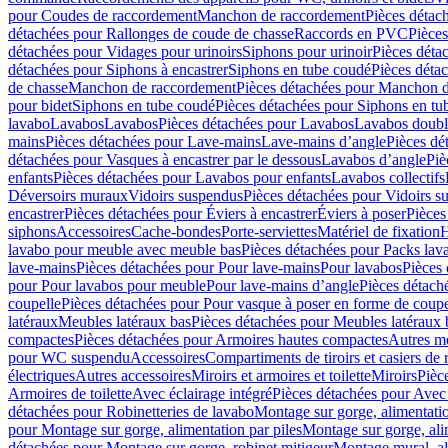
pour Coudes de raccordement
Manchon de raccordement
Pièces détac
détachées pour Rallonges de coude de chasse
Raccords en PVC
Pièce
détachées pour Vidages pour urinoirs
Siphons pour urinoir
Pièces déta
détachées pour Siphons à encastrer
Siphons en tube coudé
Pièces déta
de chasse
Manchon de raccordement
Pièces détachées pour Manchon 
pour bidet
Siphons en tube coudé
Pièces détachées pour Siphons en tu
lavabo
Lavabos
Lavabos
Pièces détachées pour Lavabos
Lavabos doubl
mains
Pièces détachées pour Lave-mains
Lave-mains d’angle
Pièces dé
détachées pour Vasques à encastrer par le dessous
Lavabos d’angle
Piè
enfants
Pièces détachées pour Lavabos pour enfants
Lavabos collectifs
Déversoirs muraux
Vidoirs suspendus
Pièces détachées pour Vidoirs s
encastrer
Pièces détachées pour Éviers à encastrer
Éviers à poser
Pièces
siphons
Accessoires
Cache-bondes
Porte-serviettes
Matériel de fixation
H
lavabo pour meuble avec meuble bas
Pièces détachées pour Packs la
lave-mains
Pièces détachées pour Pour lave-mains
Pour lavabos
Pièces
pour Pour lavabos pour meuble
Pour lave-mains d’angle
Pièces détach
coupelle
Pièces détachées pour Pour vasque à poser en forme de coupe
latéraux
Meubles latéraux bas
Pièces détachées pour Meubles latéraux 
compactes
Pièces détachées pour Armoires hautes compactes
Autres m
pour WC suspendu
Accessoires
Compartiments de tiroirs et casiers de
électriques
Autres accessoires
Miroirs et armoires et toilette
Miroirs
Pièc
Armoires de toilette
Avec éclairage intégré
Pièces détachées pour Avec 
détachées pour Robinetteries de lavabo
Montage sur gorge, alimentatio
pour Montage sur gorge, alimentation par piles
Montage sur gorge, ali
détachées pour Montage sur gorge, robinet mitigeur
Montage mural, al