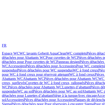
FR
Espace WC
WC lavants Geberit AquaClean
WC complets
Pièces déta
détachées pour Abattants WC
Pour cuvettes de WC
Pièces détachées 
détachées pour Pour cuvettes de WC
Panneau design
Pièces détachées
WC
Accessoires
Pièces détachées pour Accessoires
Pour WC complets
suspendus
Pièces détachées pour WC suspendus
WC à fond creux
Pièc
pour WC à fond creux pour réservoir attenant
WC à fond creux
Pièces
Abattants WC
Abattants WC
Pièces détachées pour Abattants WC
WC 
creux, surélevés
Cuvettes de WC à fond creux, rallongés
Pièces détach
WC
Pièces détachées pour Abattants WC
Lunettes d’abattant
Pièces dé
suspendus
WC au sol
Pièces détachées pour WC au sol
Abattants WC p
détachées pour Lunettes d’abattant
Siège à la turque
Avec rinçage
Acce
sol
Accessoires
Pièces détachées pour Accessoires
Plaques de déclenc
Sigma
Pièces détachées pour Pour réservoirs à encastrer Sigma
Pour ré