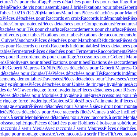
etures
Tés pour chauffage
Pièces détachées pour Tés pour chauffage
Rac
chéité
Packs de vis pour assemblages à bride
Fixations pour tubes
Geberi
Tubes 1.0215 (E 220)
Mamelons
Manchons
Pièces détachées pour Manc
ix
Pièces détachées pour Raccords en croix
Raccords indémontables
Pièc
tables
Compensateurs
Pièces détachées pour Compensateurs
Fermetures
étachées pour Tés pour chauffage
Raccordements pour chauffage
Pièces
njoliveurs pour tubes
Fixations pour tubes
Fixations de raccordements
Jo
s Cuivre
Manchons
Pièces détachées pour Manchons
Réductions
Pièces d
ées pour Raccords en croix
Raccords indémontables
Pièces détachées po
tables
Fermetures
Pièces détachées pour Fermetures
Raccordements
Pièc
ées pour Raccordements pour chauffage
Accessoires pour Geberit Mapr
ords
Enjoliveurs pour tubes
Fixations pour tubes
Fixations de raccordeme
NiFe
Geberit Mapress CuNiFe
Pièces détachées pour Geberit Mapress 
 détachées pour Coudes
Tés
Pièces détachées pour Tés
Raccords indémon
rdements, démontables
Traversées
Pièces détachées pour Traversées
Acces
age hygiéniques
Pièces détachées pour Unités de rinçage hygiéniques
Acc
des de WC avec rinçage forcé hygiénique
Pièces détachées pour Réser
Pièces détachées pour Modules d’hygiène à intégrer
Accessoires pour r
 rinçage forcé hygiénique
Capteurs
Câbles
Blocs d’alimentation
Pièces d
montage encastré
Pièces détachées pour Vannes à siège droit pour monta
letés
Pièces détachées pour Avec raccords filetés
Vannes à siège incliné
P
ords à sertir Mepla
Pièces détachées pour Avec raccords à sertir Mepla
boisseau sphérique
Pièces détachées pour Robinets à boisseau sphérique
raccords à sertir Mepla
Avec raccords à sertir Mapress
Pièces détachées
érique pour montage encastré
Avec raccords à sertir FlowFit
Avec raccord