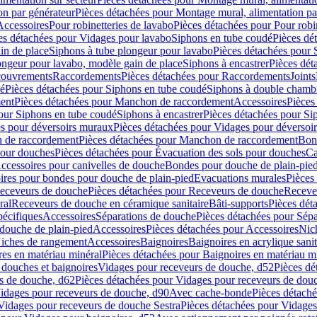
on par générateur
Pièces détachées pour Montage mural, alimentation pa
Accessoires
Pour robinetteries de lavabo
Pièces détachées pour Pour robi
es détachées pour Vidages pour lavabo
Siphons en tube coudé
Pièces dé
in de place
Siphons à tube plongeur pour lavabo
Pièces détachées pour 
ongeur pour lavabo, modèle gain de place
Siphons à encastrer
Pièces dét
ouvrements
Raccordements
Pièces détachées pour Raccordements
Joints
dé
Pièces détachées pour Siphons en tube coudé
Siphons à double chamb
ent
Pièces détachées pour Manchon de raccordement
Accessoires
Pièces
our Siphons en tube coudé
Siphons à encastrer
Pièces détachées pour Sip
s pour déversoirs muraux
Pièces détachées pour Vidages pour déversoi
 de raccordement
Pièces détachées pour Manchon de raccordement
Bon
pour douches
Pièces détachées pour Évacuation des sols pour douches
Ca
ccessoires pour canivelles de douche
Bondes pour douche de plain-pie
ires pour bondes pour douche de plain-pied
Evacuations murales
Pièces
eceveurs de douche
Pièces détachées pour Receveurs de douche
Receve
ral
Receveurs de douche en céramique sanitaire
Bâti-supports
Pièces dét
pécifiques
Accessoires
Séparations de douche
Pièces détachées pour Sép
 douche de plain-pied
Accessoires
Pièces détachées pour Accessoires
Nic
Niches de rangement
Accessoires
Baignoires
Baignoires en acrylique sanit
res en matériau minéral
Pièces détachées pour Baignoires en matériau m
douches et baignoires
Vidages pour receveurs de douche, d52
Pièces dé
s de douche, d62
Pièces détachées pour Vidages pour receveurs de dou
Vidages pour receveurs de douche, d90
Avec cache-bonde
Pièces détach
Vidages pour receveurs de douche Sestra
Pièces détachées pour Vidages