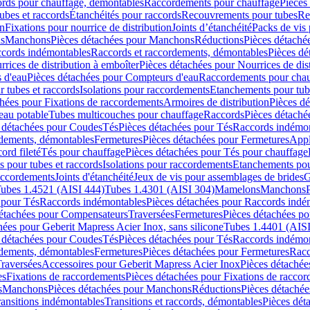
cords pour chauffage, démontables
Raccordements pour chauffage
Pièces
ubes et raccords
Étanchéités pour raccords
Recouvrements pour tubes
Re
on
Fixations pour nourrice de distribution
Joints d’étanchéité
Packs de vis
ds
Manchons
Pièces détachées pour Manchons
Réductions
Pièces détaché
ccords indémontables
Raccords et raccordements, démontables
Pièces dé
rrices de distribution à emboîter
Pièces détachées pour Nourrices de dis
 d'eau
Pièces détachées pour Compteurs d'eau
Raccordements pour chau
r tubes et raccords
Isolations pour raccordements
Etanchements pour tube
chées pour Fixations de raccordements
Armoires de distribution
Pièces dé
eau potable
Tubes multicouches pour chauffage
Raccords
Pièces détaché
 détachées pour Coudes
Tés
Pièces détachées pour Tés
Raccords indémon
rdements, démontables
Fermetures
Pièces détachées pour Fermetures
Appl
ord fileté
Tés pour chauffage
Pièces détachées pour Tés pour chauffage
ns pour tubes et raccords
Isolations pour raccordements
Etanchements pour
raccordements
Joints d'étanchéité
Jeux de vis pour assemblages de brides
G
ubes 1.4521 (AISI 444)
Tubes 1.4301 (AISI 304)
Mamelons
Manchons
 pour Tés
Raccords indémontables
Pièces détachées pour Raccords indé
détachées pour Compensateurs
Traversées
Fermetures
Pièces détachées po
hées pour Geberit Mapress Acier Inox, sans silicone
Tubes 1.4401 (AISI
 détachées pour Coudes
Tés
Pièces détachées pour Tés
Raccords indémon
rdements, démontables
Fermetures
Pièces détachées pour Fermetures
Racc
raversées
Accessoires pour Geberit Mapress Acier Inox
Pièces détachée
es
Fixations de raccordements
Pièces détachées pour Fixations de racco
s
Manchons
Pièces détachées pour Manchons
Réductions
Pièces détachée
ransitions indémontables
Transitions et raccords, démontables
Pièces dét