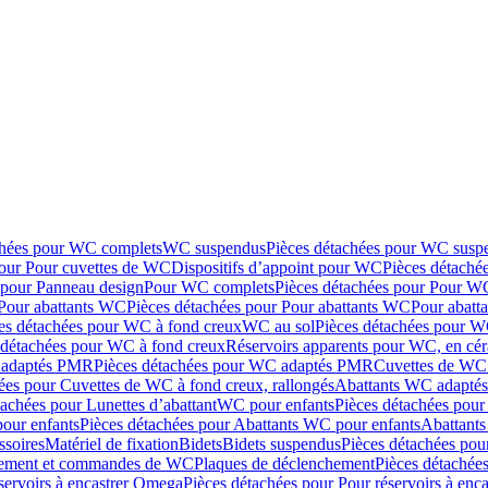
chées pour WC complets
WC suspendus
Pièces détachées pour WC susp
pour Pour cuvettes de WC
Dispositifs d’appoint pour WC
Pièces détaché
 pour Panneau design
Pour WC complets
Pièces détachées pour Pour W
Pour abattants WC
Pièces détachées pour Pour abattants WC
Pour abatt
es détachées pour WC à fond creux
WC au sol
Pièces détachées pour W
 détachées pour WC à fond creux
Réservoirs apparents pour WC, en cér
adaptés PMR
Pièces détachées pour WC adaptés PMR
Cuvettes de WC 
ées pour Cuvettes de WC à fond creux, rallongés
Abattants WC adapt
tachées pour Lunettes d’abattant
WC pour enfants
Pièces détachées pou
our enfants
Pièces détachées pour Abattants WC pour enfants
Abattant
ssoires
Matériel de fixation
Bidets
Bidets suspendus
Pièces détachées pou
hement et commandes de WC
Plaques de déclenchement
Pièces détachée
servoirs à encastrer Omega
Pièces détachées pour Pour réservoirs à enc