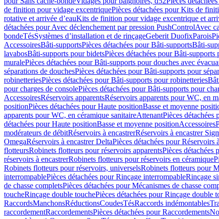
pour Sans cache-bonde
Vidages pour baignoires, d52
Pièces détachées
de finition pour vidage excentrique
Pièces détachées pour Kits de fini
rotative et arrivée d’eau
Kits de finition pour vidage excentrique et arr
détachées pour Avec déclenchement par pression PushControl
Avec c
bonde
Tés
Systèmes d’installation et de rinçage
Geberit Duofix
Parois
Pi
Accessoires
Bâti-supports
Pièces détachées pour Bâti-supports
Bâti-su
lavabos
Bâti-supports pour bidets
Pièces détachées pour Bâti-supports 
murale
Pièces détachées pour Bâti-supports pour douches avec évacua
séparations de douches
Pièces détachées pour Bâti-supports pour sépa
robinetteries
Pièces détachées pour Bâti-supports pour robinetteries
Bât
pour charges de console
Pièces détachées pour Bâti-supports pour cha
Accessoires
Réservoirs apparents
Réservoirs apparents pour WC, en ma
position
Pièces détachées pour Haute position
Basse et moyenne positi
apparents pour WC, en céramique sanitaire
Attenant
Pièces détachées 
détachées pour Haute position
Basse et moyenne position
Accessoires
P
modérateurs de débit
Réservoirs à encastrer
Réservoirs à encastrer Sig
Omega
Réservoirs à encastrer Delta
Pièces détachées pour Réservoirs à
flotteurs
Robinets flotteurs pour réservoirs apparents
Pièces détachées p
réservoirs à encastrer
Robinets flotteurs pour réservoirs en céramique
P
Robinets flotteurs pour réservoirs, universels
Robinets flotteurs pour 
interrompable
Pièces détachées pour Rinçage interrompable
Rinçage s
de chasse complets
Pièces détachées pour Mécanismes de chasse comp
touche
Rinçage double touche
Pièces détachées pour Rinçage double 
Raccords
Manchons
Réductions
Coudes
Tés
Raccords indémontables
Tra
raccordement
Raccordements
Pièces détachées pour Raccordements
Nou