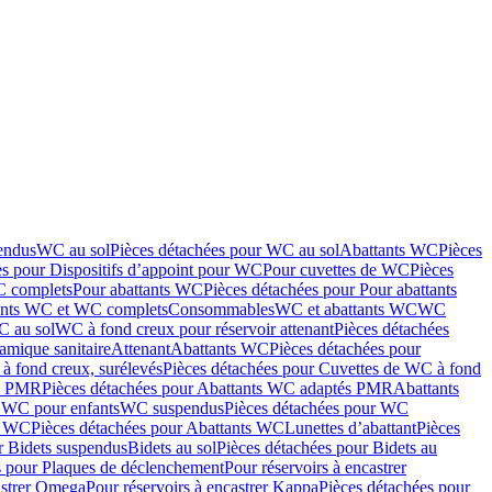
endus
WC au sol
Pièces détachées pour WC au sol
Abattants WC
Pièces
es pour Dispositifs d’appoint pour WC
Pour cuvettes de WC
Pièces
C complets
Pour abattants WC
Pièces détachées pour Pour abattants
ants WC et WC complets
Consommables
WC et abattants WC
WC
C au sol
WC à fond creux pour réservoir attenant
Pièces détachées
amique sanitaire
Attenant
Abattants WC
Pièces détachées pour
à fond creux, surélevés
Pièces détachées pour Cuvettes de WC à fond
és PMR
Pièces détachées pour Abattants WC adaptés PMR
Abattants
r WC pour enfants
WC suspendus
Pièces détachées pour WC
s WC
Pièces détachées pour Abattants WC
Lunettes d’abattant
Pièces
r Bidets suspendus
Bidets au sol
Pièces détachées pour Bidets au
s pour Plaques de déclenchement
Pour réservoirs à encastrer
astrer Omega
Pour réservoirs à encastrer Kappa
Pièces détachées pour