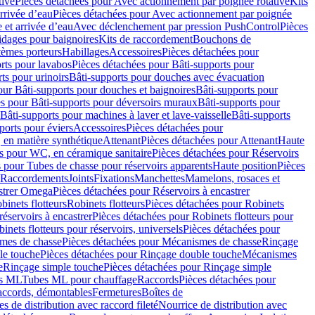
tive
Pièces détachées pour Avec actionnement par poignée rotative
Kits
rrivée d’eau
Pièces détachées pour Avec actionnement par poignée
 et arrivée d’eau
Avec déclenchement par pression PushControl
Pièces
idages pour baignoires
Kits de raccordement
Bouchons de
tèmes porteurs
Habillages
Accessoires
Pièces détachées pour
rts pour lavabos
Pièces détachées pour Bâti-supports pour
ts pour urinoirs
Bâti-supports pour douches avec évacuation
our Bâti-supports pour douches et baignoires
Bâti-supports pour
es pour Bâti-supports pour déversoirs muraux
Bâti-supports pour
Bâti-supports pour machines à laver et lave-vaisselle
Bâti-supports
ports pour éviers
Accessoires
Pièces détachées pour
 en matière synthétique
Attenant
Pièces détachées pour Attenant
Haute
s pour WC, en céramique sanitaire
Pièces détachées pour Réservoirs
 pour Tubes de chasse pour réservoirs apparents
Haute position
Pièces
r Raccordements
Joints
Fixations
Manchettes
Mamelons, rosaces et
astrer Omega
Pièces détachées pour Réservoirs à encastrer
inets flotteurs
Robinets flotteurs
Pièces détachées pour Robinets
réservoirs à encastrer
Pièces détachées pour Robinets flotteurs pour
inets flotteurs pour réservoirs, universels
Pièces détachées pour
mes de chasse
Pièces détachées pour Mécanismes de chasse
Rinçage
le touche
Pièces détachées pour Rinçage double touche
Mécanismes
e
Rinçage simple touche
Pièces détachées pour Rinçage simple
s ML
Tubes ML pour chauffage
Raccords
Pièces détachées pour
raccords, démontables
Fermetures
Boîtes de
s de distribution avec raccord fileté
Nourrice de distribution avec