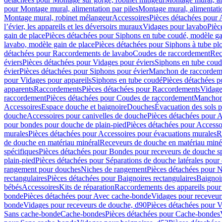
pour Montage mural, alimentation par piles
Montage mural, alimentati
Montage mural, robinet mélangeur
Accessoires
Pièces détachées pour 
l’évier, les appareils et les déversoirs muraux
Vidages pour lavabo
Pièc
gain de place
Pièces détachées pour Siphons en tube coudé, modèle ga
lavabo, modèle gain de place
Pièces détachées pour Siphons à tube pl
détachées pour Raccordements de lavabo
Coudes de raccordement
Rec
éviers
Pièces détachées pour Vidages pour éviers
Siphons en tube cou
évier
Pièces détachées pour Siphons pour évier
Manchon de raccordem
pour Vidages pour appareils
Siphons en tube coudé
Pièces détachées p
apparents
Raccordements
Pièces détachées pour Raccordements
Vidage
raccordement
Pièces détachées pour Coudes de raccordement
Manchon
Accessoires
Espace douche et baignoire
Douches
Évacuation des sols 
douche
Accessoires pour canivelles de douche
Pièces détachées pour A
pour bondes pour douche de plain-pied
Pièces détachées pour Accesso
murales
Pièces détachées pour Accessoires pour évacuations murales
R
de douche en matériau minéral
Receveurs de douche en matériau miné
spécifiques
Pièces détachées pour Bondes pour receveurs de douche s
plain-pied
Pièces détachées pour Séparations de douche latérales pour
rangement pour douches
Niches de rangement
Pièces détachées pour 
rectangulaires
Pièces détachées pour Baignoires rectangulaires
Baignoi
bébés
Accessoires
Kits de réparation
Raccordements des appareils pour 
bonde
Pièces détachées pour Avec cache-bonde
Vidages pour receveur
bonde
Vidages pour receveurs de douche, d90
Pièces détachées pour 
Sans cache-bonde
Cache-bondes
Pièces détachées pour Cache-bondes