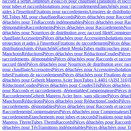
raccord à sertir
Compteurs d'eau
Tés pour chauffage
Transitions et rac
pour tubes et raccords
Isolations pour raccordements
Étanchéités pour t
aides à l'insertion
Fixations pour raccordements
Armoires de distributi
ML
Tubes ML pour chauffage
Raccords
Pièces détachées pour Raccor
détachées pour Tés
Raccords indémontables
Pièces détachées pour Ra
démontables
Raccordements
Pièces détachées pour Raccordements
Nou
détachées pour Nourrices de distribution avec raccord fileté
Compteurs
chauffage
Accessoires
Pièces détachées pour Accessoires
Isolations pou
protection et aides à l'insertion
Fixations de raccordements
Pièces déta
distribution
Joints d'étanchéité
Geberit Mepla
Tubes multicouches pour 
Manchons
Réductions
Pièces détachées pour Réductions
Coudes
Pièces
raccordements, démontables
Pièces détachées pour Raccords et racco
raccord fileté
Pièces détachées pour Nourrices de distribution avec racc
pour chauffage
Accessoires
Pièces détachées pour Accessoires
Isolatio
tubes
Fixations de raccordements
Pièces détachées pour Fixations de 
détachées pour Geberit Mapress Acier Inox
Tubes 1.4401 (AISI 316)
T
Réductions
Coudes
Pièces détachées pour Coudes
Tés
Pièces détachées
pour Raccords et raccordements, démontables
Compensateurs
Pièces 
Raccordements
Geberit Mapress Acier Inox, sans silicone
Pièces détac
Manchons
Réductions
Pièces détachées pour Réductions
Coudes
Pièces
raccordements, démontables
Pièces détachées pour Raccords et racco
Raccordements
Compensateurs
Pièces détachées pour Compensateurs
T
raccordements
Etanchements pour tubes et raccords
Fixations pour tub
Mapress Therm
Tubes Therm
Raccords
Pièces détachées pour Raccord
détachées pour Tés
Transitions indémontables
Pièces détachées pour T