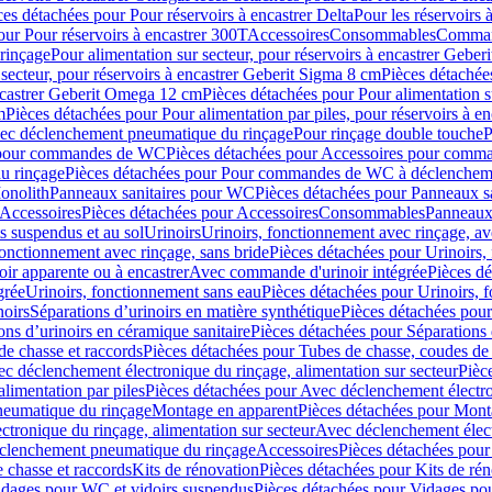
ces détachées pour Pour réservoirs à encastrer Delta
Pour les réservoirs 
our Pour réservoirs à encastrer 300T
Accessoires
Consommables
Command
rinçage
Pour alimentation sur secteur, pour réservoirs à encastrer Gebe
 secteur, pour réservoirs à encastrer Geberit Sigma 8 cm
Pièces détachées
encastrer Geberit Omega 12 cm
Pièces détachées pour Pour alimentation s
m
Pièces détachées pour Pour alimentation par piles, pour réservoirs à 
c déclenchement pneumatique du rinçage
Pour rinçage double touche
P
 pour commandes de WC
Pièces détachées pour Accessoires pour com
u rinçage
Pièces détachées pour Pour commandes de WC à déclencheme
onolith
Panneaux sanitaires pour WC
Pièces détachées pour Panneaux s
Accessoires
Pièces détachées pour Accessoires
Consommables
Panneaux 
s suspendus et au sol
Urinoirs
Urinoirs, fonctionnement avec rinçage, av
fonctionnement avec rinçage, sans bride
Pièces détachées pour Urinoirs,
ir apparente ou à encastrer
Avec commande d'urinoir intégrée
Pièces d
grée
Urinoirs, fonctionnement sans eau
Pièces détachées pour Urinoirs, 
noirs
Séparations d’urinoirs en matière synthétique
Pièces détachées pour
ons d’urinoirs en céramique sanitaire
Pièces détachées pour Séparations 
de chasse et raccords
Pièces détachées pour Tubes de chasse, coudes de 
c déclenchement électronique du rinçage, alimentation sur secteur
Pièc
limentation par piles
Pièces détachées pour Avec déclenchement électron
neumatique du rinçage
Montage en apparent
Pièces détachées pour Mont
tronique du rinçage, alimentation sur secteur
Avec déclenchement électr
clenchement pneumatique du rinçage
Accessoires
Pièces détachées pour
 chasse et raccords
Kits de rénovation
Pièces détachées pour Kits de ré
dages pour WC et vidoirs suspendus
Pièces détachées pour Vidages po