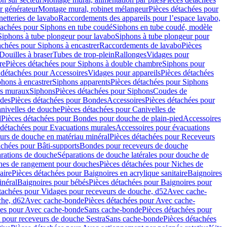
r générateur
Montage mural, robinet mélangeur
Pièces détachées pour
netteries de lavabo
Raccordements des appareils pour l’espace lavabo,
tachées pour Siphons en tube coudé
Siphons en tube coudé, modèle
Siphons à tube plongeur pour lavabo
Siphons à tube plongeur pour
achées pour Siphons à encastrer
Raccordements de lavabo
Pièces
Douilles à braser
Tubes de trop-plein
Rallonges
Vidages pour
re
Pièces détachées pour Siphons à double chambre
Siphons pour
 détachées pour Accessoires
Vidages pour appareils
Pièces détachées
hons à encastrer
Siphons apparents
Pièces détachées pour Siphons
rs muraux
Siphons
Pièces détachées pour Siphons
Coudes de
des
Pièces détachées pour Bondes
Accessoires
Pièces détachées pour
nivelles de douche
Pièces détachées pour Canivelles de
d
Pièces détachées pour Bondes pour douche de plain-pied
Accessoires
 détachées pour Evacuations murales
Accessoires pour évacuations
urs de douche en matériau minéral
Pièces détachées pour Receveurs
achées pour Bâti-supports
Bondes pour receveurs de douche
arations de douche
Séparations de douche latérales pour douche de
hes de rangement pour douches
Pièces détachées pour Niches de
aire
Pièces détachées pour Baignoires en acrylique sanitaire
Baignoires
inéral
Baignoires pour bébés
Pièces détachées pour Baignoires pour
tachées pour Vidages pour receveurs de douche, d52
Avec cache-
che, d62
Avec cache-bonde
Pièces détachées pour Avec cache-
ées pour Avec cache-bonde
Sans cache-bonde
Pièces détachées pour
 pour receveurs de douche Sestra
Sans cache-bonde
Pièces détachées