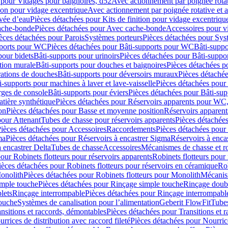
 pour Vidages pour baignoires, d52
Avec actionnement par poignée rota
tion pour vidage excentrique
Avec actionnement par poignée rotative et a
ivée d’eau
Pièces détachées pour Kits de finition pour vidage excentrique
ache-bonde
Pièces détachées pour Avec cache-bonde
Accessoires pour v
èces détachées pour Parois
Systèmes porteurs
Pièces détachées pour Sys
pports pour WC
Pièces détachées pour Bâti-supports pour WC
Bâti-suppo
pour bidets
Bâti-supports pour urinoirs
Pièces détachées pour Bâti-suppor
tion murale
Bâti-supports pour douches et baignoires
Pièces détachées p
rations de douches
Bâti-supports pour déversoirs muraux
Pièces détaché
i-supports pour machines à laver et lave-vaisselle
Pièces détachées pour 
rges de console
Bâti-supports pour éviers
Pièces détachées pour Bâti-sup
tière synthétique
Pièces détachées pour Réservoirs apparents pour WC,
on
Pièces détachées pour Basse et moyenne position
Réservoirs apparent
pour Attenant
Tubes de chasse pour réservoirs apparents
Pièces détachées
ièces détachées pour Accessoires
Raccordements
Pièces détachées pou
ma
Pièces détachées pour Réservoirs à encastrer Sigma
Réservoirs à enc
 encastrer Delta
Tubes de chasse
Accessoires
Mécanismes de chasse et rob
our Robinets flotteurs pour réservoirs apparents
Robinets flotteurs pour 
ièces détachées pour Robinets flotteurs pour réservoirs en céramique
Rob
Monolith
Pièces détachées pour Robinets flotteurs pour Monolith
Mécanis
imple touche
Pièces détachées pour Rinçage simple touche
Rinçage doub
lets
Rinçage interrompable
Pièces détachées pour Rinçage interrompabl
touche
Systèmes de canalisation pour l’alimentation
Geberit FlowFit
Tube
nsitions et raccords, démontables
Pièces détachées pour Transitions et 
rrices de distribution avec raccord fileté
Pièces détachées pour Nourrice