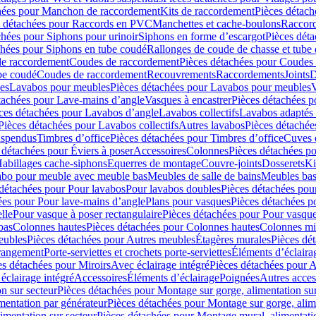
hées pour Manchon de raccordement
Kits de raccordement
Pièces détach
s détachées pour Raccords en PVC
Manchettes et cache-boulons
Raccord
chées pour Siphons pour urinoir
Siphons en forme d’escargot
Pièces dét
chées pour Siphons en tube coudé
Rallonges de coude de chasse et tube 
de raccordement
Coudes de raccordement
Pièces détachées pour Coudes
be coudé
Coudes de raccordement
Recouvrements
Raccordements
Joints
D
es
Lavabos pour meubles
Pièces détachées pour Lavabos pour meubles
V
tachées pour Lave-mains d’angle
Vasques à encastrer
Pièces détachées p
ces détachées pour Lavabos d’angle
Lavabos collectifs
Lavabos adapté
Pièces détachées pour Lavabos collectifs
Autres lavabos
Pièces détachée
uspendus
Timbres dʼoffice
Pièces détachées pour Timbres dʼoffice
Cuves d
 détachées pour Éviers à poser
Accessoires
Colonnes
Pièces détachées p
abillages cache-siphons
Equerres de montage
Couvre-joints
Dosserets
Ki
vabo pour meuble avec meuble bas
Meubles de salle de bains
Meubles bas
 détachées pour Pour lavabos
Pour lavabos doubles
Pièces détachées pou
ées pour Pour lave-mains d’angle
Plans pour vasques
Pièces détachées p
lle
Pour vasque à poser rectangulaire
Pièces détachées pour Pour vasque
bas
Colonnes hautes
Pièces détachées pour Colonnes hautes
Colonnes mi
eubles
Pièces détachées pour Autres meubles
Étagères murales
Pièces dé
 rangement
Porte-serviettes et crochets porte-serviettes
Éléments d’éclaira
es détachées pour Miroirs
Avec éclairage intégré
Pièces détachées pour A
éclairage intégré
Accessoires
Éléments d’éclairage
Poignées
Autres acces
n sur secteur
Pièces détachées pour Montage sur gorge, alimentation sur
mentation par générateur
Pièces détachées pour Montage sur gorge, alim
imentation sur secteur
Pièces détachées pour Montage mural, alimentatio