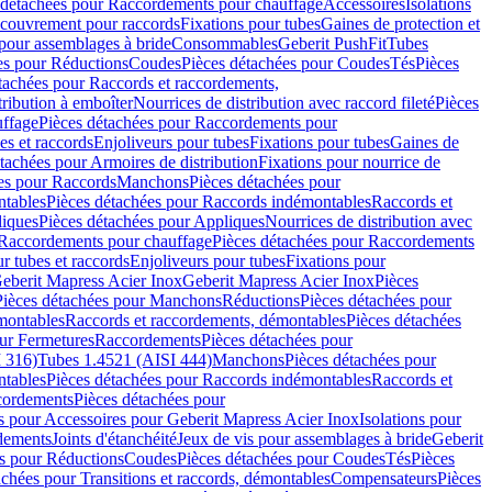
 détachées pour Raccordements pour chauffage
Accessoires
Isolations
couvrement pour raccords
Fixations pour tubes
Gaines de protection et
 pour assemblages à bride
Consommables
Geberit PushFit
Tubes
es pour Réductions
Coudes
Pièces détachées pour Coudes
Tés
Pièces
tachées pour Raccords et raccordements,
tribution à emboîter
Nourrices de distribution avec raccord fileté
Pièces
ffage
Pièces détachées pour Raccordements pour
s et raccords
Enjoliveurs pour tubes
Fixations pour tubes
Gaines de
tachées pour Armoires de distribution
Fixations pour nourrice de
es pour Raccords
Manchons
Pièces détachées pour
tables
Pièces détachées pour Raccords indémontables
Raccords et
iques
Pièces détachées pour Appliques
Nourrices de distribution avec
Raccordements pour chauffage
Pièces détachées pour Raccordements
 tubes et raccords
Enjoliveurs pour tubes
Fixations pour
eberit Mapress Acier Inox
Geberit Mapress Acier Inox
Pièces
Pièces détachées pour Manchons
Réductions
Pièces détachées pour
montables
Raccords et raccordements, démontables
Pièces détachées
ur Fermetures
Raccordements
Pièces détachées pour
 316)
Tubes 1.4521 (AISI 444)
Manchons
Pièces détachées pour
tables
Pièces détachées pour Raccords indémontables
Raccords et
ordements
Pièces détachées pour
s pour Accessoires pour Geberit Mapress Acier Inox
Isolations pour
rdements
Joints d'étanchéité
Jeux de vis pour assemblages à bride
Geberit
s pour Réductions
Coudes
Pièces détachées pour Coudes
Tés
Pièces
achées pour Transitions et raccords, démontables
Compensateurs
Pièces