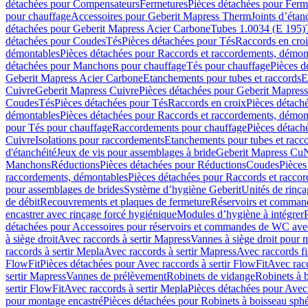
détachées pour Compensateurs
Fermetures
Pièces détachées pour Ferm
pour chauffage
Accessoires pour Geberit Mapress Therm
Joints d’étan
détachées pour Geberit Mapress Acier Carbone
Tubes 1.0034 (E 195)
détachées pour Coudes
Tés
Pièces détachées pour Tés
Raccords en cro
démontables
Pièces détachées pour Raccords et raccordements, démon
détachées pour Manchons pour chauffage
Tés pour chauffage
Pièces d
Geberit Mapress Acier Carbone
Etanchements pour tubes et raccords
E
Cuivre
Geberit Mapress Cuivre
Pièces détachées pour Geberit Mapres
Coudes
Tés
Pièces détachées pour Tés
Raccords en croix
Pièces détach
démontables
Pièces détachées pour Raccords et raccordements, démon
pour Tés pour chauffage
Raccordements pour chauffage
Pièces détach
Cuivre
Isolations pour raccordements
Etanchements pour tubes et racc
d'étanchéité
Jeux de vis pour assemblages à bride
Geberit Mapress Cu
Manchons
Réductions
Pièces détachées pour Réductions
Coudes
Pièces
raccordements, démontables
Pièces détachées pour Raccords et racco
pour assemblages de brides
Système d’hygiène Geberit
Unités de rinç
de débit
Recouvrements et plaques de fermeture
Réservoirs et comman
encastrer avec rinçage forcé hygiénique
Modules d’hygiène à intégrer
détachées pour Accessoires pour réservoirs et commandes de WC avec
à siège droit
Avec raccords à sertir Mapress
Vannes à siège droit pour 
raccords à sertir Mepla
Avec raccords à sertir Mapress
Avec raccords fi
FlowFit
Pièces détachées pour Avec raccords à sertir FlowFit
Avec racc
sertir Mapress
Vannes de prélèvement
Robinets de vidange
Robinets à 
sertir FlowFit
Avec raccords à sertir Mepla
Pièces détachées pour Avec 
pour montage encastré
Pièces détachées pour Robinets à boisseau sph