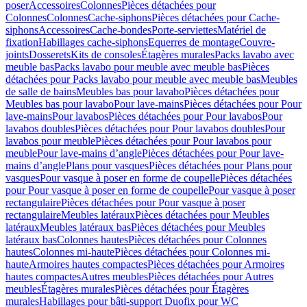
poser
Accessoires
Colonnes
Pièces détachées pour
Colonnes
Colonnes
Cache-siphons
Pièces détachées pour Cache-
siphons
Accessoires
Cache-bondes
Porte-serviettes
Matériel de
fixation
Habillages cache-siphons
Equerres de montage
Couvre-
joints
Dosserets
Kits de consoles
Étagères murales
Packs lavabo avec
meuble bas
Packs lavabo pour meuble avec meuble bas
Pièces
détachées pour Packs lavabo pour meuble avec meuble bas
Meubles
de salle de bains
Meubles bas pour lavabo
Pièces détachées pour
Meubles bas pour lavabo
Pour lave-mains
Pièces détachées pour Pour
lave-mains
Pour lavabos
Pièces détachées pour Pour lavabos
Pour
lavabos doubles
Pièces détachées pour Pour lavabos doubles
Pour
lavabos pour meuble
Pièces détachées pour Pour lavabos pour
meuble
Pour lave-mains d’angle
Pièces détachées pour Pour lave-
mains d’angle
Plans pour vasques
Pièces détachées pour Plans pour
vasques
Pour vasque à poser en forme de coupelle
Pièces détachées
pour Pour vasque à poser en forme de coupelle
Pour vasque à poser
rectangulaire
Pièces détachées pour Pour vasque à poser
rectangulaire
Meubles latéraux
Pièces détachées pour Meubles
latéraux
Meubles latéraux bas
Pièces détachées pour Meubles
latéraux bas
Colonnes hautes
Pièces détachées pour Colonnes
hautes
Colonnes mi-haute
Pièces détachées pour Colonnes mi-
haute
Armoires hautes compactes
Pièces détachées pour Armoires
hautes compactes
Autres meubles
Pièces détachées pour Autres
meubles
Étagères murales
Pièces détachées pour Étagères
murales
Habillages pour bâti-support Duofix pour WC