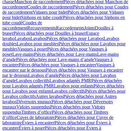
chasse
Manchon de raccordement
Pièces détachées pour Manchon de
raccordement
Coudes de raccordement
Pièces détachées pour Coudes
de raccordement
Vidages pour bidet
Pièces détachées pour Vidages
pour bidet
Siphons en tube coudé
Pièces détachées pour Siphons en
tube coudé
Coudes de
raccordement
Recouvrements
Raccordements
Joints
Douilles à
braser
Pièces détachées pour Douilles à braser
Espace
lavabo
Lavabos
Lavabos
Pièces détachées pour Lavabos
Lavabos
doubles
Lavabos pour meubles
Pièces détachées pour Lavabos pour
meubles
Vasques à poser
Pièces détachées pour Vasques à
poser
Lave-mains
Pièces détachées pour Lave-mains
Lave-mains
d’angle
Pièces détachées pour Lave-mains d’angle
Vasques à
encastrer
Pièces détachées pour Vasques à encastrer
Vasques à
encastrer par le dessous
Pièces détachées pour Vasques à encastrer
par le dessous
Lavabos d’angle
Pièces détachées pour Lavabos
d’angle
Lavabos collectifs
Lavabos adaptés PMR
Pièces détachées
pour Lavabos adaptés PMR
Lavabos pour enfants
Pièces détachées
pour Lavabos pour enfants
Lavabos collectifs
Pièces détachées pour
Lavabos collectifs
Autres lavabos
Pièces détachées pour Autres
lavabos
Déversoirs muraux
Pièces détachées pour Déversoirs
muraux
Vidoirs suspendus
Pièces détachées pour Vidoirs
suspendus
Timbres dʼoffice
Pièces détachées pour Timbres
dʼoffice
Cuves de laboratoire
Pièces détachées pour Cuves de
laboratoire
Éviers à encastrer
Pièces détachées pour Éviers à
encastrer
Éviers à poser
Pièces détachées pour Éviers à