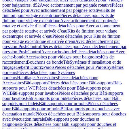
pour baignoires, d52
Avec actionnement par poignée rotative
Pièces
détachées pour Avec actionnement par poignée rotative
Kits de
finition pour vidage excentrique
Pièces détachées pour Kits de
finition pour vidage excentrique
Avec actionnement par poignée
rotative et arrivée d’eau
Pièces détachées pour Avec actionnement
par poignée rotative et arrivée d’eau
Kits de finition pour vidage
excentrique et arrivée d’eau
Pièces détachées pour Kits de finition
pour vidage excentrique et arrivée d’eau
Avec déclenchement par
pression PushControl
Pièces détachées pour Avec déclenchement par
pression PushControl
Avec cache-bonde
Pièces détachées pour Avec
cache-bonde
Accessoires pour vidages pour baignoires
Kits de
raccordement
Bouchons de bonde
Tés
Systèmes d’installation et de
rinçage
Geberit Duofix
Parois
Pièces détachées pour Parois
Systèmes
porteurs
Pièces détachées pour Systèmes
porteurs
Habillages
Accessoires
Pièces détachées pour
Accessoires
Bâti-supports
Pièces détachées pour Bâti-supports
Bâti-
supports pour WC
Pièces détachées pour Bâti-supports pour
WC
Bâti-supports pour lavabos
Pièces détachées pour Bâti-supports
pour lavabos
Bâti-supports pour bidets
Pièces détachées pour Bâti-
supports pour bidets
Bâti-supports pour urinoirs
Pièces détachées
pour Bâti-supports pour urinoirs
Bâti-supports pour douches avec
évacuation murale
Pièces détachées pour Bâti-supports pour douches
avec évacuation murale
Bâti-supports pour douches et
baignoires
Pièces détachées pour Bâti-supports pour douches et