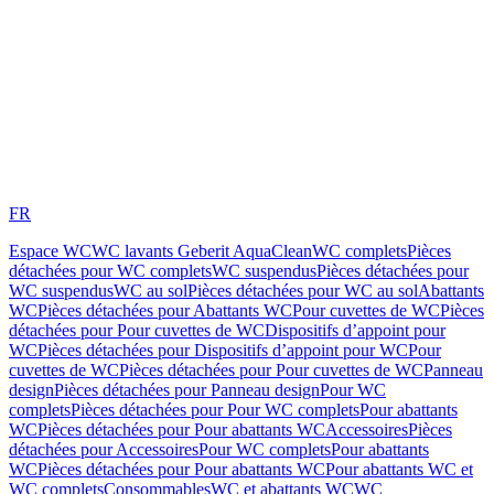
FR
Espace WC
WC lavants Geberit AquaClean
WC complets
Pièces
détachées pour WC complets
WC suspendus
Pièces détachées pour
WC suspendus
WC au sol
Pièces détachées pour WC au sol
Abattants
WC
Pièces détachées pour Abattants WC
Pour cuvettes de WC
Pièces
détachées pour Pour cuvettes de WC
Dispositifs d’appoint pour
WC
Pièces détachées pour Dispositifs d’appoint pour WC
Pour
cuvettes de WC
Pièces détachées pour Pour cuvettes de WC
Panneau
design
Pièces détachées pour Panneau design
Pour WC
complets
Pièces détachées pour Pour WC complets
Pour abattants
WC
Pièces détachées pour Pour abattants WC
Accessoires
Pièces
détachées pour Accessoires
Pour WC complets
Pour abattants
WC
Pièces détachées pour Pour abattants WC
Pour abattants WC et
WC complets
Consommables
WC et abattants WC
WC