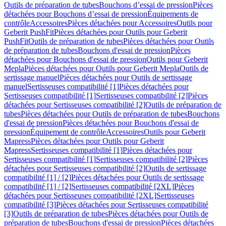
Outils de préparation de tubes
Bouchons d’essai de pression
Pièces
détachées pour Bouchons d’essai de pression
Équipements de
contrôle
Accessoires
Pièces détachées pour Accessoires
Outils pour
Geberit PushFit
Pièces détachées pour Outils pour Geberit
PushFit
Outils de préparation de tubes
Pièces détachées pour Outils
de préparation de tubes
Bouchons d'essai de pression
Pièces
détachées pour Bouchons d'essai de pression
Outils pour Geberit
Mepla
Pièces détachées pour Outils pour Geberit Mepla
Outils de
sertissage manuel
Pièces détachées pour Outils de sertissage
manuel
Sertisseuses compatibilité [1]
Pièces détachées pour
Sertisseuses compatibilité [1]
Sertisseuses compatibilité [2]
Pièces
détachées pour Sertisseuses compatibilité [2]
Outils de préparation de
tubes
Pièces détachées pour Outils de préparation de tubes
Bouchons
d'essai de pression
Pièces détachées pour Bouchons d'essai de
pression
Équipement de contrôle
Accessoires
Outils pour Geberit
Mapress
Pièces détachées pour Outils pour Geberit
Mapress
Sertisseuses compatibilité [1]
Pièces détachées pour
Sertisseuses compatibilité [1]
Sertisseuses compatibilité [2]
Pièces
détachées pour Sertisseuses compatibilité [2]
Outils de sertissage
compatibilité [1] / [2]
Pièces détachées pour Outils de sertissage
compatibilité [1] / [2]
Sertisseuses compatibilité [2XL]
Pièces
détachées pour Sertisseuses compatibilité [2XL]
Sertisseuses
compatibilité [3]
Pièces détachées pour Sertisseuses compatibilité
[3]
Outils de préparation de tubes
Pièces détachées pour Outils de
préparation de tubes
Bouchons d'essai de pression
Pièces détachées