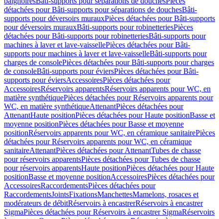
baignoires
Bâti-supports pour séparations de douches
Pièces
détachées pour Bâti-supports pour séparations de douches
Bâti-
supports pour déversoirs muraux
Pièces détachées pour Bâti-supports
pour déversoirs muraux
Bâti-supports pour robinetteries
Pièces
détachées pour Bâti-supports pour robinetteries
Bâti-supports pour
machines à laver et lave-vaisselle
Pièces détachées pour Bâti-
supports pour machines à laver et lave-vaisselle
Bâti-supports pour
charges de console
Pièces détachées pour Bâti-supports pour charges
de console
Bâti-supports pour éviers
Pièces détachées pour Bâti-
supports pour éviers
Accessoires
Pièces détachées pour
Accessoires
Réservoirs apparents
Réservoirs apparents pour WC, en
matière synthétique
Pièces détachées pour Réservoirs apparents pour
WC, en matière synthétique
Attenant
Pièces détachées pour
Attenant
Haute position
Pièces détachées pour Haute position
Basse et
moyenne position
Pièces détachées pour Basse et moyenne
position
Réservoirs apparents pour WC, en céramique sanitaire
Pièces
détachées pour Réservoirs apparents pour WC, en céramique
sanitaire
Attenant
Pièces détachées pour Attenant
Tubes de chasse
pour réservoirs apparents
Pièces détachées pour Tubes de chasse
pour réservoirs apparents
Haute position
Pièces détachées pour Haute
position
Basse et moyenne position
Accessoires
Pièces détachées pour
Accessoires
Raccordements
Pièces détachées pour
Raccordements
Joints
Fixations
Manchettes
Mamelons, rosaces et
modérateurs de débit
Réservoirs à encastrer
Réservoirs à encastrer
Sigma
Pièces détachées pour Réservoirs à encastrer Sigma
Réservoirs