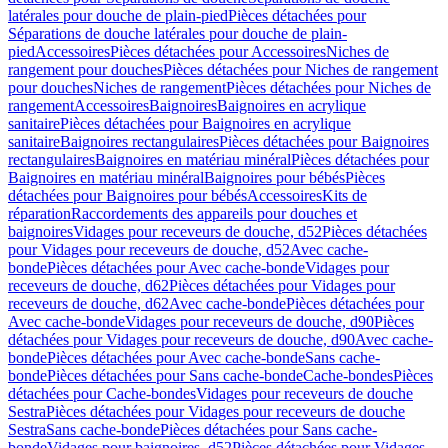
latérales pour douche de plain-pied
Pièces détachées pour
Séparations de douche latérales pour douche de plain-
pied
Accessoires
Pièces détachées pour Accessoires
Niches de
rangement pour douches
Pièces détachées pour Niches de rangement
pour douches
Niches de rangement
Pièces détachées pour Niches de
rangement
Accessoires
Baignoires
Baignoires en acrylique
sanitaire
Pièces détachées pour Baignoires en acrylique
sanitaire
Baignoires rectangulaires
Pièces détachées pour Baignoires
rectangulaires
Baignoires en matériau minéral
Pièces détachées pour
Baignoires en matériau minéral
Baignoires pour bébés
Pièces
détachées pour Baignoires pour bébés
Accessoires
Kits de
réparation
Raccordements des appareils pour douches et
baignoires
Vidages pour receveurs de douche, d52
Pièces détachées
pour Vidages pour receveurs de douche, d52
Avec cache-
bonde
Pièces détachées pour Avec cache-bonde
Vidages pour
receveurs de douche, d62
Pièces détachées pour Vidages pour
receveurs de douche, d62
Avec cache-bonde
Pièces détachées pour
Avec cache-bonde
Vidages pour receveurs de douche, d90
Pièces
détachées pour Vidages pour receveurs de douche, d90
Avec cache-
bonde
Pièces détachées pour Avec cache-bonde
Sans cache-
bonde
Pièces détachées pour Sans cache-bonde
Cache-bondes
Pièces
détachées pour Cache-bondes
Vidages pour receveurs de douche
Sestra
Pièces détachées pour Vidages pour receveurs de douche
Sestra
Sans cache-bonde
Pièces détachées pour Sans cache-
bonde
Vidages pour baignoires, d52
Pièces détachées pour Vidages