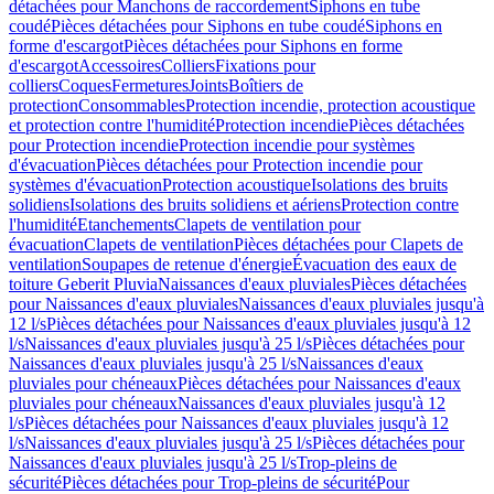
détachées pour Manchons de raccordement
Siphons en tube
coudé
Pièces détachées pour Siphons en tube coudé
Siphons en
forme d'escargot
Pièces détachées pour Siphons en forme
d'escargot
Accessoires
Colliers
Fixations pour
colliers
Coques
Fermetures
Joints
Boîtiers de
protection
Consommables
Protection incendie, protection acoustique
et protection contre l'humidité
Protection incendie
Pièces détachées
pour Protection incendie
Protection incendie pour systèmes
d'évacuation
Pièces détachées pour Protection incendie pour
systèmes d'évacuation
Protection acoustique
Isolations des bruits
solidiens
Isolations des bruits solidiens et aériens
Protection contre
l'humidité
Etanchements
Clapets de ventilation pour
évacuation
Clapets de ventilation
Pièces détachées pour Clapets de
ventilation
Soupapes de retenue d'énergie
Évacuation des eaux de
toiture Geberit Pluvia
Naissances d'eaux pluviales
Pièces détachées
pour Naissances d'eaux pluviales
Naissances d'eaux pluviales jusqu'à
12 l/s
Pièces détachées pour Naissances d'eaux pluviales jusqu'à 12
l/s
Naissances d'eaux pluviales jusqu'à 25 l/s
Pièces détachées pour
Naissances d'eaux pluviales jusqu'à 25 l/s
Naissances d'eaux
pluviales pour chéneaux
Pièces détachées pour Naissances d'eaux
pluviales pour chéneaux
Naissances d'eaux pluviales jusqu'à 12
l/s
Pièces détachées pour Naissances d'eaux pluviales jusqu'à 12
l/s
Naissances d'eaux pluviales jusqu'à 25 l/s
Pièces détachées pour
Naissances d'eaux pluviales jusqu'à 25 l/s
Trop-pleins de
sécurité
Pièces détachées pour Trop-pleins de sécurité
Pour