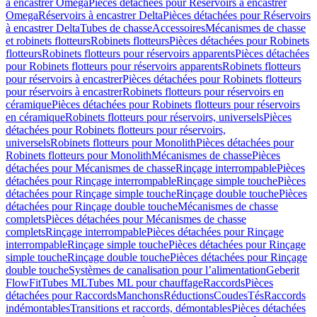
à encastrer Omega
Pièces détachées pour Réservoirs à encastrer
Omega
Réservoirs à encastrer Delta
Pièces détachées pour Réservoirs
à encastrer Delta
Tubes de chasse
Accessoires
Mécanismes de chasse
et robinets flotteurs
Robinets flotteurs
Pièces détachées pour Robinets
flotteurs
Robinets flotteurs pour réservoirs apparents
Pièces détachées
pour Robinets flotteurs pour réservoirs apparents
Robinets flotteurs
pour réservoirs à encastrer
Pièces détachées pour Robinets flotteurs
pour réservoirs à encastrer
Robinets flotteurs pour réservoirs en
céramique
Pièces détachées pour Robinets flotteurs pour réservoirs
en céramique
Robinets flotteurs pour réservoirs, universels
Pièces
détachées pour Robinets flotteurs pour réservoirs,
universels
Robinets flotteurs pour Monolith
Pièces détachées pour
Robinets flotteurs pour Monolith
Mécanismes de chasse
Pièces
détachées pour Mécanismes de chasse
Rinçage interrompable
Pièces
détachées pour Rinçage interrompable
Rinçage simple touche
Pièces
détachées pour Rinçage simple touche
Rinçage double touche
Pièces
détachées pour Rinçage double touche
Mécanismes de chasse
complets
Pièces détachées pour Mécanismes de chasse
complets
Rinçage interrompable
Pièces détachées pour Rinçage
interrompable
Rinçage simple touche
Pièces détachées pour Rinçage
simple touche
Rinçage double touche
Pièces détachées pour Rinçage
double touche
Systèmes de canalisation pour l’alimentation
Geberit
FlowFit
Tubes ML
Tubes ML pour chauffage
Raccords
Pièces
détachées pour Raccords
Manchons
Réductions
Coudes
Tés
Raccords
indémontables
Transitions et raccords, démontables
Pièces détachées