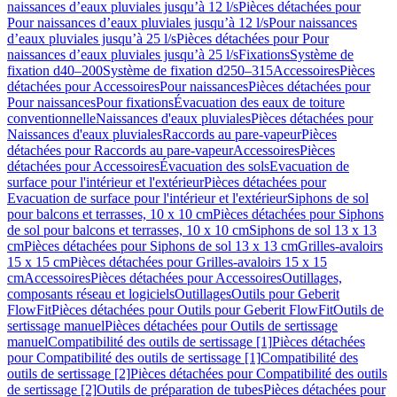
naissances d’eaux pluviales jusqu’à 12 l/s
Pièces détachées pour
Pour naissances d’eaux pluviales jusqu’à 12 l/s
Pour naissances
d’eaux pluviales jusqu’à 25 l/s
Pièces détachées pour Pour
naissances d’eaux pluviales jusqu’à 25 l/s
Fixations
Système de
fixation d40–200
Système de fixation d250–315
Accessoires
Pièces
détachées pour Accessoires
Pour naissances
Pièces détachées pour
Pour naissances
Pour fixations
Évacuation des eaux de toiture
conventionnelle
Naissances d'eaux pluviales
Pièces détachées pour
Naissances d'eaux pluviales
Raccords au pare-vapeur
Pièces
détachées pour Raccords au pare-vapeur
Accessoires
Pièces
détachées pour Accessoires
Évacuation des sols
Evacuation de
surface pour l'intérieur et l'extérieur
Pièces détachées pour
Evacuation de surface pour l'intérieur et l'extérieur
Siphons de sol
pour balcons et terrasses, 10 x 10 cm
Pièces détachées pour Siphons
de sol pour balcons et terrasses, 10 x 10 cm
Siphons de sol 13 x 13
cm
Pièces détachées pour Siphons de sol 13 x 13 cm
Grilles-avaloirs
15 x 15 cm
Pièces détachées pour Grilles-avaloirs 15 x 15
cm
Accessoires
Pièces détachées pour Accessoires
Outillages,
composants réseau et logiciels
Outillages
Outils pour Geberit
FlowFit
Pièces détachées pour Outils pour Geberit FlowFit
Outils de
sertissage manuel
Pièces détachées pour Outils de sertissage
manuel
Compatibilité des outils de sertissage [1]
Pièces détachées
pour Compatibilité des outils de sertissage [1]
Compatibilité des
outils de sertissage [2]
Pièces détachées pour Compatibilité des outils
de sertissage [2]
Outils de préparation de tubes
Pièces détachées pour