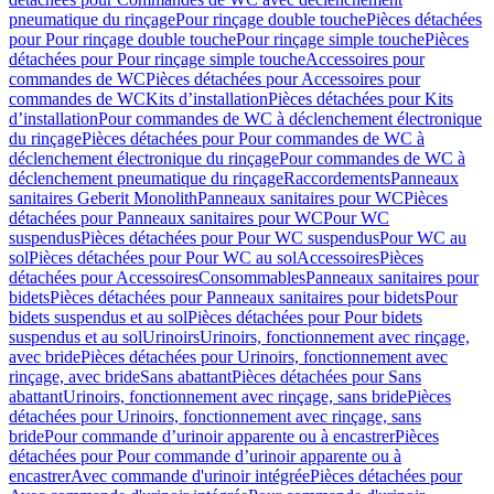
pneumatique du rinçage
Pour rinçage double touche
Pièces détachées
pour Pour rinçage double touche
Pour rinçage simple touche
Pièces
détachées pour Pour rinçage simple touche
Accessoires pour
commandes de WC
Pièces détachées pour Accessoires pour
commandes de WC
Kits d’installation
Pièces détachées pour Kits
d’installation
Pour commandes de WC à déclenchement électronique
du rinçage
Pièces détachées pour Pour commandes de WC à
déclenchement électronique du rinçage
Pour commandes de WC à
déclenchement pneumatique du rinçage
Raccordements
Panneaux
sanitaires Geberit Monolith
Panneaux sanitaires pour WC
Pièces
détachées pour Panneaux sanitaires pour WC
Pour WC
suspendus
Pièces détachées pour Pour WC suspendus
Pour WC au
sol
Pièces détachées pour Pour WC au sol
Accessoires
Pièces
détachées pour Accessoires
Consommables
Panneaux sanitaires pour
bidets
Pièces détachées pour Panneaux sanitaires pour bidets
Pour
bidets suspendus et au sol
Pièces détachées pour Pour bidets
suspendus et au sol
Urinoirs
Urinoirs, fonctionnement avec rinçage,
avec bride
Pièces détachées pour Urinoirs, fonctionnement avec
rinçage, avec bride
Sans abattant
Pièces détachées pour Sans
abattant
Urinoirs, fonctionnement avec rinçage, sans bride
Pièces
détachées pour Urinoirs, fonctionnement avec rinçage, sans
bride
Pour commande d’urinoir apparente ou à encastrer
Pièces
détachées pour Pour commande d’urinoir apparente ou à
encastrer
Avec commande d'urinoir intégrée
Pièces détachées pour