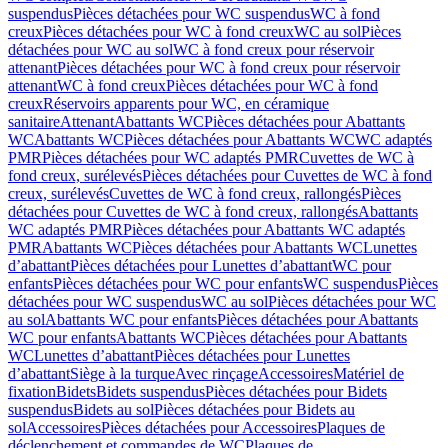
suspendus
Pièces détachées pour WC suspendus
WC à fond
creux
Pièces détachées pour WC à fond creux
WC au sol
Pièces
détachées pour WC au sol
WC à fond creux pour réservoir
attenant
Pièces détachées pour WC à fond creux pour réservoir
attenant
WC à fond creux
Pièces détachées pour WC à fond
creux
Réservoirs apparents pour WC, en céramique
sanitaire
Attenant
Abattants WC
Pièces détachées pour Abattants
WC
Abattants WC
Pièces détachées pour Abattants WC
WC adaptés
PMR
Pièces détachées pour WC adaptés PMR
Cuvettes de WC à
fond creux, surélevés
Pièces détachées pour Cuvettes de WC à fond
creux, surélevés
Cuvettes de WC à fond creux, rallongés
Pièces
détachées pour Cuvettes de WC à fond creux, rallongés
Abattants
WC adaptés PMR
Pièces détachées pour Abattants WC adaptés
PMR
Abattants WC
Pièces détachées pour Abattants WC
Lunettes
d’abattant
Pièces détachées pour Lunettes d’abattant
WC pour
enfants
Pièces détachées pour WC pour enfants
WC suspendus
Pièces
détachées pour WC suspendus
WC au sol
Pièces détachées pour WC
au sol
Abattants WC pour enfants
Pièces détachées pour Abattants
WC pour enfants
Abattants WC
Pièces détachées pour Abattants
WC
Lunettes d’abattant
Pièces détachées pour Lunettes
d’abattant
Siège à la turque
Avec rinçage
Accessoires
Matériel de
fixation
Bidets
Bidets suspendus
Pièces détachées pour Bidets
suspendus
Bidets au sol
Pièces détachées pour Bidets au
sol
Accessoires
Pièces détachées pour Accessoires
Plaques de
déclenchement et commandes de WC
Plaques de