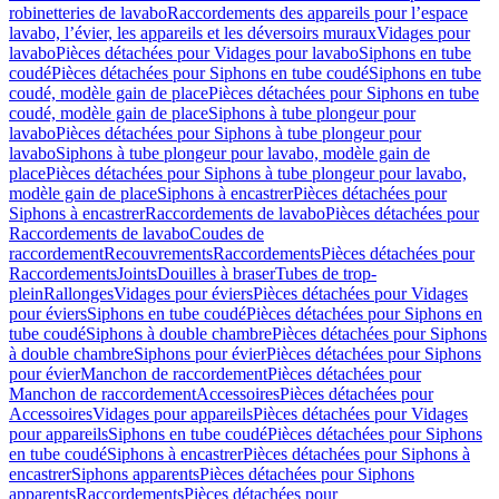
robinetteries de lavabo
Raccordements des appareils pour l’espace
lavabo, l’évier, les appareils et les déversoirs muraux
Vidages pour
lavabo
Pièces détachées pour Vidages pour lavabo
Siphons en tube
coudé
Pièces détachées pour Siphons en tube coudé
Siphons en tube
coudé, modèle gain de place
Pièces détachées pour Siphons en tube
coudé, modèle gain de place
Siphons à tube plongeur pour
lavabo
Pièces détachées pour Siphons à tube plongeur pour
lavabo
Siphons à tube plongeur pour lavabo, modèle gain de
place
Pièces détachées pour Siphons à tube plongeur pour lavabo,
modèle gain de place
Siphons à encastrer
Pièces détachées pour
Siphons à encastrer
Raccordements de lavabo
Pièces détachées pour
Raccordements de lavabo
Coudes de
raccordement
Recouvrements
Raccordements
Pièces détachées pour
Raccordements
Joints
Douilles à braser
Tubes de trop-
plein
Rallonges
Vidages pour éviers
Pièces détachées pour Vidages
pour éviers
Siphons en tube coudé
Pièces détachées pour Siphons en
tube coudé
Siphons à double chambre
Pièces détachées pour Siphons
à double chambre
Siphons pour évier
Pièces détachées pour Siphons
pour évier
Manchon de raccordement
Pièces détachées pour
Manchon de raccordement
Accessoires
Pièces détachées pour
Accessoires
Vidages pour appareils
Pièces détachées pour Vidages
pour appareils
Siphons en tube coudé
Pièces détachées pour Siphons
en tube coudé
Siphons à encastrer
Pièces détachées pour Siphons à
encastrer
Siphons apparents
Pièces détachées pour Siphons
apparents
Raccordements
Pièces détachées pour