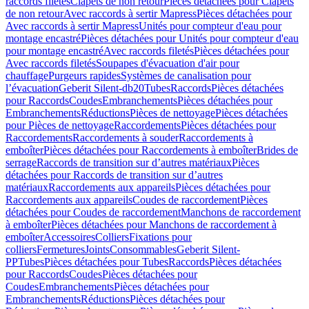
raccords filetés
Clapets de non retour
Pièces détachées pour Clapets
de non retour
Avec raccords à sertir Mapress
Pièces détachées pour
Avec raccords à sertir Mapress
Unités pour compteur d'eau pour
montage encastré
Pièces détachées pour Unités pour compteur d'eau
pour montage encastré
Avec raccords filetés
Pièces détachées pour
Avec raccords filetés
Soupapes d'évacuation d'air pour
chauffage
Purgeurs rapides
Systèmes de canalisation pour
l’évacuation
Geberit Silent-db20
Tubes
Raccords
Pièces détachées
pour Raccords
Coudes
Embranchements
Pièces détachées pour
Embranchements
Réductions
Pièces de nettoyage
Pièces détachées
pour Pièces de nettoyage
Raccordements
Pièces détachées pour
Raccordements
Raccordements à souder
Raccordements à
emboîter
Pièces détachées pour Raccordements à emboîter
Brides de
serrage
Raccords de transition sur d’autres matériaux
Pièces
détachées pour Raccords de transition sur d’autres
matériaux
Raccordements aux appareils
Pièces détachées pour
Raccordements aux appareils
Coudes de raccordement
Pièces
détachées pour Coudes de raccordement
Manchons de raccordement
à emboîter
Pièces détachées pour Manchons de raccordement à
emboîter
Accessoires
Colliers
Fixations pour
colliers
Fermetures
Joints
Consommables
Geberit Silent-
PP
Tubes
Pièces détachées pour Tubes
Raccords
Pièces détachées
pour Raccords
Coudes
Pièces détachées pour
Coudes
Embranchements
Pièces détachées pour
Embranchements
Réductions
Pièces détachées pour