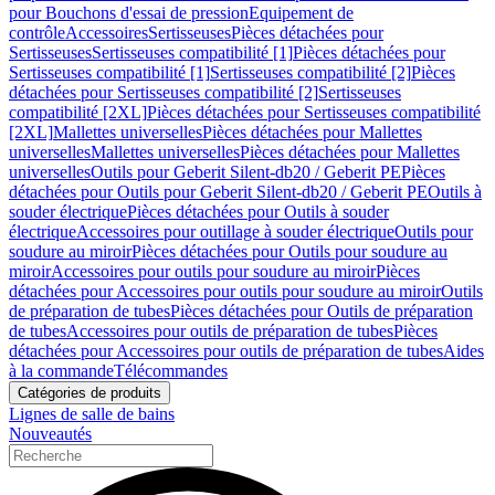
pour Bouchons d'essai de pression
Equipement de
contrôle
Accessoires
Sertisseuses
Pièces détachées pour
Sertisseuses
Sertisseuses compatibilité [1]
Pièces détachées pour
Sertisseuses compatibilité [1]
Sertisseuses compatibilité [2]
Pièces
détachées pour Sertisseuses compatibilité [2]
Sertisseuses
compatibilité [2XL]
Pièces détachées pour Sertisseuses compatibilité
[2XL]
Mallettes universelles
Pièces détachées pour Mallettes
universelles
Mallettes universelles
Pièces détachées pour Mallettes
universelles
Outils pour Geberit Silent-db20 / Geberit PE
Pièces
détachées pour Outils pour Geberit Silent-db20 / Geberit PE
Outils à
souder électrique
Pièces détachées pour Outils à souder
électrique
Accessoires pour outillage à souder électrique
Outils pour
soudure au miroir
Pièces détachées pour Outils pour soudure au
miroir
Accessoires pour outils pour soudure au miroir
Pièces
détachées pour Accessoires pour outils pour soudure au miroir
Outils
de préparation de tubes
Pièces détachées pour Outils de préparation
de tubes
Accessoires pour outils de préparation de tubes
Pièces
détachées pour Accessoires pour outils de préparation de tubes
Aides
à la commande
Télécommandes
Catégories de produits
Lignes de salle de bains
Nouveautés