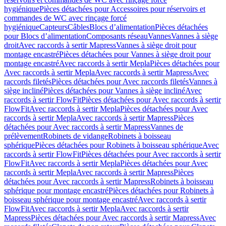
hygiénique
Pièces détachées pour Accessoires pour réservoirs et
commandes de WC avec rinçage forcé
hygiénique
Capteurs
Câbles
Blocs d’alimentation
Pièces détachées
pour Blocs d’alimentation
Composants réseau
Vannes
Vannes à siège
droit
Avec raccords à sertir Mapress
Vannes à siège droit pour
montage encastré
Pièces détachées pour Vannes à siège droit pour
montage encastré
Avec raccords à sertir Mepla
Pièces détachées pour
Avec raccords à sertir Mepla
Avec raccords à sertir Mapress
Avec
raccords filetés
Pièces détachées pour Avec raccords filetés
Vannes à
siège incliné
Pièces détachées pour Vannes à siège incliné
Avec
raccords à sertir FlowFit
Pièces détachées pour Avec raccords à sertir
FlowFit
Avec raccords à sertir Mepla
Pièces détachées pour Avec
raccords à sertir Mepla
Avec raccords à sertir Mapress
Pièces
détachées pour Avec raccords à sertir Mapress
Vannes de
prélèvement
Robinets de vidange
Robinets à boisseau
sphérique
Pièces détachées pour Robinets à boisseau sphérique
Avec
raccords à sertir FlowFit
Pièces détachées pour Avec raccords à sertir
FlowFit
Avec raccords à sertir Mepla
Pièces détachées pour Avec
raccords à sertir Mepla
Avec raccords à sertir Mapress
Pièces
détachées pour Avec raccords à sertir Mapress
Robinets à boisseau
sphérique pour montage encastré
Pièces détachées pour Robinets à
boisseau sphérique pour montage encastré
Avec raccords à sertir
FlowFit
Avec raccords à sertir Mepla
Avec raccords à sertir
Mapress
Pièces détachées pour Avec raccords à sertir Mapress
Avec