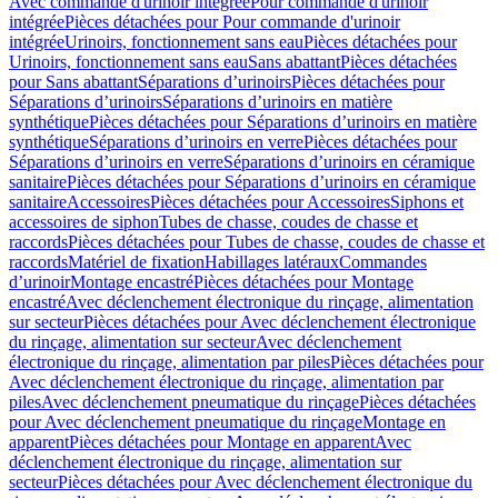
Avec commande d'urinoir intégrée
Pour commande d'urinoir
intégrée
Pièces détachées pour Pour commande d'urinoir
intégrée
Urinoirs, fonctionnement sans eau
Pièces détachées pour
Urinoirs, fonctionnement sans eau
Sans abattant
Pièces détachées
pour Sans abattant
Séparations d’urinoirs
Pièces détachées pour
Séparations d’urinoirs
Séparations d’urinoirs en matière
synthétique
Pièces détachées pour Séparations d’urinoirs en matière
synthétique
Séparations d’urinoirs en verre
Pièces détachées pour
Séparations d’urinoirs en verre
Séparations d’urinoirs en céramique
sanitaire
Pièces détachées pour Séparations d’urinoirs en céramique
sanitaire
Accessoires
Pièces détachées pour Accessoires
Siphons et
accessoires de siphon
Tubes de chasse, coudes de chasse et
raccords
Pièces détachées pour Tubes de chasse, coudes de chasse et
raccords
Matériel de fixation
Habillages latéraux
Commandes
dʼurinoir
Montage encastré
Pièces détachées pour Montage
encastré
Avec déclenchement électronique du rinçage, alimentation
sur secteur
Pièces détachées pour Avec déclenchement électronique
du rinçage, alimentation sur secteur
Avec déclenchement
électronique du rinçage, alimentation par piles
Pièces détachées pour
Avec déclenchement électronique du rinçage, alimentation par
piles
Avec déclenchement pneumatique du rinçage
Pièces détachées
pour Avec déclenchement pneumatique du rinçage
Montage en
apparent
Pièces détachées pour Montage en apparent
Avec
déclenchement électronique du rinçage, alimentation sur
secteur
Pièces détachées pour Avec déclenchement électronique du