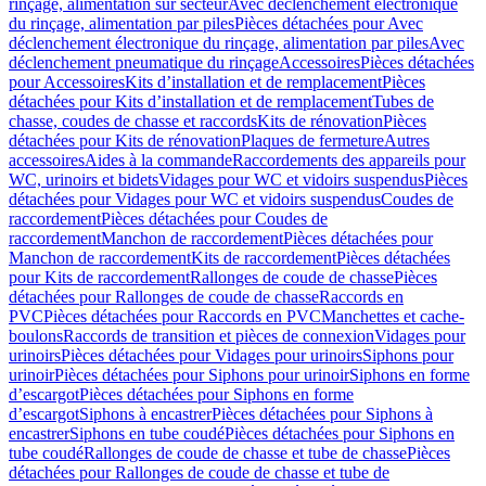
rinçage, alimentation sur secteur
Avec déclenchement électronique
du rinçage, alimentation par piles
Pièces détachées pour Avec
déclenchement électronique du rinçage, alimentation par piles
Avec
déclenchement pneumatique du rinçage
Accessoires
Pièces détachées
pour Accessoires
Kits d’installation et de remplacement
Pièces
détachées pour Kits d’installation et de remplacement
Tubes de
chasse, coudes de chasse et raccords
Kits de rénovation
Pièces
détachées pour Kits de rénovation
Plaques de fermeture
Autres
accessoires
Aides à la commande
Raccordements des appareils pour
WC, urinoirs et bidets
Vidages pour WC et vidoirs suspendus
Pièces
détachées pour Vidages pour WC et vidoirs suspendus
Coudes de
raccordement
Pièces détachées pour Coudes de
raccordement
Manchon de raccordement
Pièces détachées pour
Manchon de raccordement
Kits de raccordement
Pièces détachées
pour Kits de raccordement
Rallonges de coude de chasse
Pièces
détachées pour Rallonges de coude de chasse
Raccords en
PVC
Pièces détachées pour Raccords en PVC
Manchettes et cache-
boulons
Raccords de transition et pièces de connexion
Vidages pour
urinoirs
Pièces détachées pour Vidages pour urinoirs
Siphons pour
urinoir
Pièces détachées pour Siphons pour urinoir
Siphons en forme
d’escargot
Pièces détachées pour Siphons en forme
d’escargot
Siphons à encastrer
Pièces détachées pour Siphons à
encastrer
Siphons en tube coudé
Pièces détachées pour Siphons en
tube coudé
Rallonges de coude de chasse et tube de chasse
Pièces
détachées pour Rallonges de coude de chasse et tube de