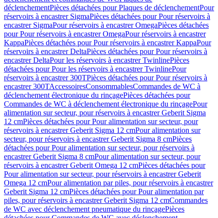
déclenchement
Pièces détachées pour Plaques de déclenchement
Pour
réservoirs à encastrer Sigma
Pièces détachées pour Pour réservoirs à
encastrer Sigma
Pour réservoirs à encastrer Omega
Pièces détachées
pour Pour réservoirs à encastrer Omega
Pour réservoirs à encastrer
Kappa
Pièces détachées pour Pour réservoirs à encastrer Kappa
Pour
réservoirs à encastrer Delta
Pièces détachées pour Pour réservoirs à
encastrer Delta
Pour les réservoirs à encastrer Twinline
Pièces
détachées pour Pour les réservoirs à encastrer Twinline
Pour
réservoirs à encastrer 300T
Pièces détachées pour Pour réservoirs à
encastrer 300T
Accessoires
Consommables
Commandes de WC à
déclenchement électronique du rinçage
Pièces détachées pour
Commandes de WC à déclenchement électronique du rinçage
Pour
alimentation sur secteur, pour réservoirs à encastrer Geberit Sigma
12 cm
Pièces détachées pour Pour alimentation sur secteur, pour
réservoirs à encastrer Geberit Sigma 12 cm
Pour alimentation sur
secteur, pour réservoirs à encastrer Geberit Sigma 8 cm
Pièces
détachées pour Pour alimentation sur secteur, pour réservoirs à
encastrer Geberit Sigma 8 cm
Pour alimentation sur secteur, pour
réservoirs à encastrer Geberit Omega 12 cm
Pièces détachées pour
Pour alimentation sur secteur, pour réservoirs à encastrer Geberit
Omega 12 cm
Pour alimentation par piles, pour réservoirs à encastrer
Geberit Sigma 12 cm
Pièces détachées pour Pour alimentation par
piles, pour réservoirs à encastrer Geberit Sigma 12 cm
Commandes
de WC avec déclenchement pneumatique du rinçage
Pièces
détachées pour Commandes de WC avec déclenchement