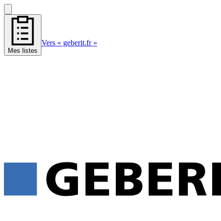
Vers « geberit.fr »
Mes listes