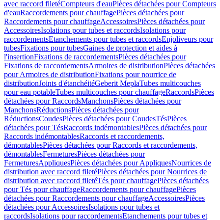
avec raccord fileté
Compteurs d'eau
Pièces détachées pour Compteurs
d'eau
Raccordements pour chauffage
Pièces détachées pour
Raccordements pour chauffage
Accessoires
Pièces détachées pour
Accessoires
Isolations pour tubes et raccords
Isolations pour
raccordements
Etanchements pour tubes et raccords
Enjoliveurs pour
tubes
Fixations pour tubes
Gaines de protection et aides à
l'insertion
Fixations de raccordements
Pièces détachées pour
Fixations de raccordements
Armoires de distribution
Pièces détachées
pour Armoires de distribution
Fixations pour nourrice de
distribution
Joints d'étanchéité
Geberit Mepla
Tubes multicouches
pour eau potable
Tubes multicouches pour chauffage
Raccords
Pièces
détachées pour Raccords
Manchons
Pièces détachées pour
Manchons
Réductions
Pièces détachées pour
Réductions
Coudes
Pièces détachées pour Coudes
Tés
Pièces
détachées pour Tés
Raccords indémontables
Pièces détachées pour
Raccords indémontables
Raccords et raccordements,
démontables
Pièces détachées pour Raccords et raccordements,
démontables
Fermetures
Pièces détachées pour
Fermetures
Appliques
Pièces détachées pour Appliques
Nourrices de
distribution avec raccord fileté
Pièces détachées pour Nourrices de
distribution avec raccord fileté
Tés pour chauffage
Pièces détachées
pour Tés pour chauffage
Raccordements pour chauffage
Pièces
détachées pour Raccordements pour chauffage
Accessoires
Pièces
détachées pour Accessoires
Isolations pour tubes et
raccords
Isolations pour raccordements
Etanchements pour tubes et