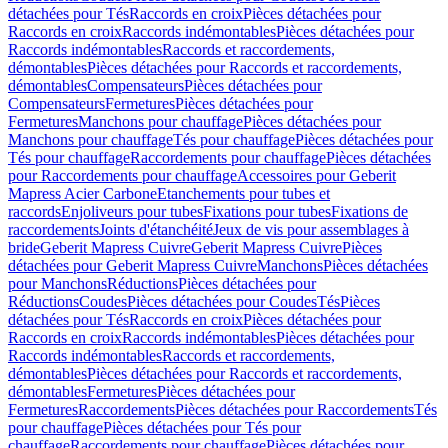
détachées pour Tés
Raccords en croix
Pièces détachées pour
Raccords en croix
Raccords indémontables
Pièces détachées pour
Raccords indémontables
Raccords et raccordements,
démontables
Pièces détachées pour Raccords et raccordements,
démontables
Compensateurs
Pièces détachées pour
Compensateurs
Fermetures
Pièces détachées pour
Fermetures
Manchons pour chauffage
Pièces détachées pour
Manchons pour chauffage
Tés pour chauffage
Pièces détachées pour
Tés pour chauffage
Raccordements pour chauffage
Pièces détachées
pour Raccordements pour chauffage
Accessoires pour Geberit
Mapress Acier Carbone
Etanchements pour tubes et
raccords
Enjoliveurs pour tubes
Fixations pour tubes
Fixations de
raccordements
Joints d'étanchéité
Jeux de vis pour assemblages à
bride
Geberit Mapress Cuivre
Geberit Mapress Cuivre
Pièces
détachées pour Geberit Mapress Cuivre
Manchons
Pièces détachées
pour Manchons
Réductions
Pièces détachées pour
Réductions
Coudes
Pièces détachées pour Coudes
Tés
Pièces
détachées pour Tés
Raccords en croix
Pièces détachées pour
Raccords en croix
Raccords indémontables
Pièces détachées pour
Raccords indémontables
Raccords et raccordements,
démontables
Pièces détachées pour Raccords et raccordements,
démontables
Fermetures
Pièces détachées pour
Fermetures
Raccordements
Pièces détachées pour Raccordements
Tés
pour chauffage
Pièces détachées pour Tés pour
chauffage
Raccordements pour chauffage
Pièces détachées pour