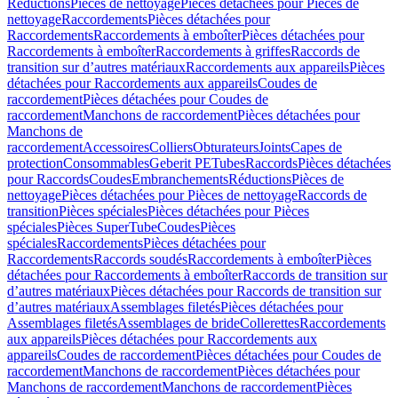
Réductions
Pièces de nettoyage
Pièces détachées pour Pièces de
nettoyage
Raccordements
Pièces détachées pour
Raccordements
Raccordements à emboîter
Pièces détachées pour
Raccordements à emboîter
Raccordements à griffes
Raccords de
transition sur d’autres matériaux
Raccordements aux appareils
Pièces
détachées pour Raccordements aux appareils
Coudes de
raccordement
Pièces détachées pour Coudes de
raccordement
Manchons de raccordement
Pièces détachées pour
Manchons de
raccordement
Accessoires
Colliers
Obturateurs
Joints
Capes de
protection
Consommables
Geberit PE
Tubes
Raccords
Pièces détachées
pour Raccords
Coudes
Embranchements
Réductions
Pièces de
nettoyage
Pièces détachées pour Pièces de nettoyage
Raccords de
transition
Pièces spéciales
Pièces détachées pour Pièces
spéciales
Pièces SuperTube
Coudes
Pièces
spéciales
Raccordements
Pièces détachées pour
Raccordements
Raccords soudés
Raccordements à emboîter
Pièces
détachées pour Raccordements à emboîter
Raccords de transition sur
d’autres matériaux
Pièces détachées pour Raccords de transition sur
d’autres matériaux
Assemblages filetés
Pièces détachées pour
Assemblages filetés
Assemblages de bride
Collerettes
Raccordements
aux appareils
Pièces détachées pour Raccordements aux
appareils
Coudes de raccordement
Pièces détachées pour Coudes de
raccordement
Manchons de raccordement
Pièces détachées pour
Manchons de raccordement
Manchons de raccordement
Pièces