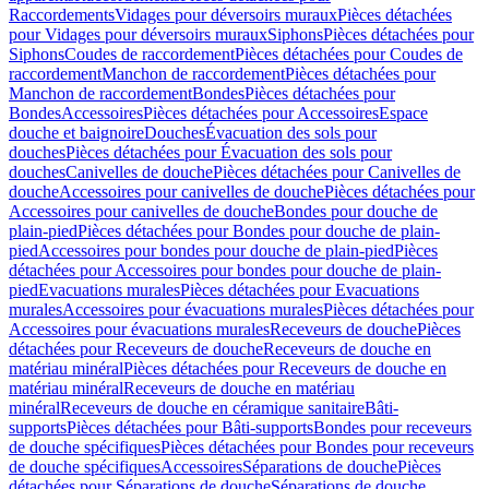
Raccordements
Vidages pour déversoirs muraux
Pièces détachées
pour Vidages pour déversoirs muraux
Siphons
Pièces détachées pour
Siphons
Coudes de raccordement
Pièces détachées pour Coudes de
raccordement
Manchon de raccordement
Pièces détachées pour
Manchon de raccordement
Bondes
Pièces détachées pour
Bondes
Accessoires
Pièces détachées pour Accessoires
Espace
douche et baignoire
Douches
Évacuation des sols pour
douches
Pièces détachées pour Évacuation des sols pour
douches
Canivelles de douche
Pièces détachées pour Canivelles de
douche
Accessoires pour canivelles de douche
Pièces détachées pour
Accessoires pour canivelles de douche
Bondes pour douche de
plain-pied
Pièces détachées pour Bondes pour douche de plain-
pied
Accessoires pour bondes pour douche de plain-pied
Pièces
détachées pour Accessoires pour bondes pour douche de plain-
pied
Evacuations murales
Pièces détachées pour Evacuations
murales
Accessoires pour évacuations murales
Pièces détachées pour
Accessoires pour évacuations murales
Receveurs de douche
Pièces
détachées pour Receveurs de douche
Receveurs de douche en
matériau minéral
Pièces détachées pour Receveurs de douche en
matériau minéral
Receveurs de douche en matériau
minéral
Receveurs de douche en céramique sanitaire
Bâti-
supports
Pièces détachées pour Bâti-supports
Bondes pour receveurs
de douche spécifiques
Pièces détachées pour Bondes pour receveurs
de douche spécifiques
Accessoires
Séparations de douche
Pièces
détachées pour Séparations de douche
Séparations de douche