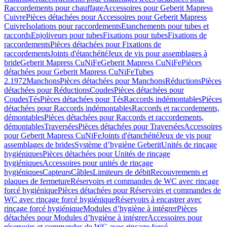
Raccordements pour chauffage
Accessoires pour Geberit Mapress
Cuivre
Pièces détachées pour Accessoires pour Geberit Mapress
Cuivre
Isolations pour raccordements
Etanchements pour tubes et
raccords
Enjoliveurs pour tubes
Fixations pour tubes
Fixations de
raccordements
Pièces détachées pour Fixations de
raccordements
Joints d'étanchéité
Jeux de vis pour assemblages à
bride
Geberit Mapress CuNiFe
Geberit Mapress CuNiFe
Pièces
détachées pour Geberit Mapress CuNiFe
Tubes
2.1972
Manchons
Pièces détachées pour Manchons
Réductions
Pièces
détachées pour Réductions
Coudes
Pièces détachées pour
Coudes
Tés
Pièces détachées pour Tés
Raccords indémontables
Pièces
détachées pour Raccords indémontables
Raccords et raccordements,
démontables
Pièces détachées pour Raccords et raccordements,
démontables
Traversées
Pièces détachées pour Traversées
Accessoires
pour Geberit Mapress CuNiFe
Joints d'étanchéité
Jeux de vis pour
assemblages de brides
Système d’hygiène Geberit
Unités de rinçage
hygiéniques
Pièces détachées pour Unités de rinçage
hygiéniques
Accessoires pour unités de rinçage
hygiéniques
Capteurs
Câbles
Limiteurs de débit
Recouvrements et
plaques de fermeture
Réservoirs et commandes de WC avec rinçage
forcé hygiénique
Pièces détachées pour Réservoirs et commandes de
WC avec rinçage forcé hygiénique
Réservoirs à encastrer avec
rinçage forcé hygiénique
Modules d’hygiène à intégrer
Pièces
détachées pour Modules d’hygiène à intégrer
Accessoires pour
réservoirs et commandes de WC avec rinçage forcé