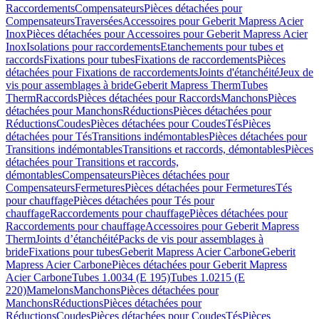
Raccordements
Compensateurs
Pièces détachées pour
Compensateurs
Traversées
Accessoires pour Geberit Mapress Acier
Inox
Pièces détachées pour Accessoires pour Geberit Mapress Acier
Inox
Isolations pour raccordements
Etanchements pour tubes et
raccords
Fixations pour tubes
Fixations de raccordements
Pièces
détachées pour Fixations de raccordements
Joints d'étanchéité
Jeux de
vis pour assemblages à bride
Geberit Mapress Therm
Tubes
Therm
Raccords
Pièces détachées pour Raccords
Manchons
Pièces
détachées pour Manchons
Réductions
Pièces détachées pour
Réductions
Coudes
Pièces détachées pour Coudes
Tés
Pièces
détachées pour Tés
Transitions indémontables
Pièces détachées pour
Transitions indémontables
Transitions et raccords, démontables
Pièces
détachées pour Transitions et raccords,
démontables
Compensateurs
Pièces détachées pour
Compensateurs
Fermetures
Pièces détachées pour Fermetures
Tés
pour chauffage
Pièces détachées pour Tés pour
chauffage
Raccordements pour chauffage
Pièces détachées pour
Raccordements pour chauffage
Accessoires pour Geberit Mapress
Therm
Joints d’étanchéité
Packs de vis pour assemblages à
bride
Fixations pour tubes
Geberit Mapress Acier Carbone
Geberit
Mapress Acier Carbone
Pièces détachées pour Geberit Mapress
Acier Carbone
Tubes 1.0034 (E 195)
Tubes 1.0215 (E
220)
Mamelons
Manchons
Pièces détachées pour
Manchons
Réductions
Pièces détachées pour
Réductions
Coudes
Pièces détachées pour Coudes
Tés
Pièces