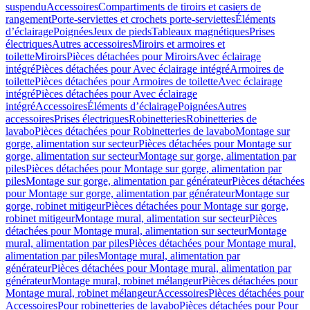
suspendu
Accessoires
Compartiments de tiroirs et casiers de
rangement
Porte-serviettes et crochets porte-serviettes
Éléments
d’éclairage
Poignées
Jeux de pieds
Tableaux magnétiques
Prises
électriques
Autres accessoires
Miroirs et armoires et
toilette
Miroirs
Pièces détachées pour Miroirs
Avec éclairage
intégré
Pièces détachées pour Avec éclairage intégré
Armoires de
toilette
Pièces détachées pour Armoires de toilette
Avec éclairage
intégré
Pièces détachées pour Avec éclairage
intégré
Accessoires
Éléments d’éclairage
Poignées
Autres
accessoires
Prises électriques
Robinetteries
Robinetteries de
lavabo
Pièces détachées pour Robinetteries de lavabo
Montage sur
gorge, alimentation sur secteur
Pièces détachées pour Montage sur
gorge, alimentation sur secteur
Montage sur gorge, alimentation par
piles
Pièces détachées pour Montage sur gorge, alimentation par
piles
Montage sur gorge, alimentation par générateur
Pièces détachées
pour Montage sur gorge, alimentation par générateur
Montage sur
gorge, robinet mitigeur
Pièces détachées pour Montage sur gorge,
robinet mitigeur
Montage mural, alimentation sur secteur
Pièces
détachées pour Montage mural, alimentation sur secteur
Montage
mural, alimentation par piles
Pièces détachées pour Montage mural,
alimentation par piles
Montage mural, alimentation par
générateur
Pièces détachées pour Montage mural, alimentation par
générateur
Montage mural, robinet mélangeur
Pièces détachées pour
Montage mural, robinet mélangeur
Accessoires
Pièces détachées pour
Accessoires
Pour robinetteries de lavabo
Pièces détachées pour Pour