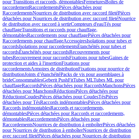
pour Transitions et raccords, démontables
Fermetures
Boîtes de
raccordement
Raccordements
Pièces détachées pour
Raccordements
Nourrices de distribution avec raccord fileté
Pièces
détachées pour Nourrices de distribution avec raccord fileté
Nourrice
de distribution avec raccord à sertir
Compteurs d'eau
Tés pour
chauffage
Transitions et raccords pour chauffage,
démontables
Raccordements pour chauffage
Pièces détachées pour
Raccordements pour chauffage
Accessoires
Isolations pour tubes et
raccords
Isolations pour raccordements
Étanchéités pour tubes et
raccords
Étanchéités pour raccords
Recouvrements pour
tubes
Recouvrement pour raccords
Fixations pour tubes
Gaines de
protection et aides à l'insertion
Fixations pour
raccordements
Armoires de distribution
Fixations pour nourrice de
distribution
Joints d’étanchéité
Packs de vis pour assemblages à
bride
Consommables
Geberit PushFit
Tubes ML
Tubes ML pour
chauffage
Raccords
Pièces détachées pour Raccords
Manchons
Pièces
détachées pour Manchons
Réductions
Pièces détachées pour
Réductions
Coudes
Pièces détachées pour Coudes
Tés
Pièces
détachées pour Tés
Raccords indémontables
Pièces détachées pour
Raccords indémontables
Raccords et raccordements,
démontables
Pièces détachées pour Raccords et raccordements,
démontables
Raccordements
Pièces détachées pour
Raccordements
Nourrices de distribution à emboîter
Pièces détachées
pour Nourrices de distribution à emboîter
Nourrices de distribution
avec raccord fileté
Pièces détachées pour Nourrices de distribution