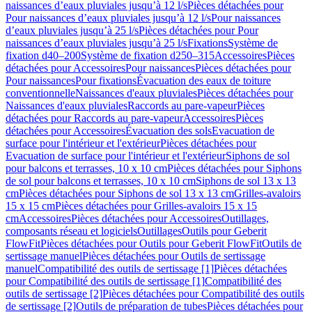
naissances d’eaux pluviales jusqu’à 12 l/s
Pièces détachées pour
Pour naissances d’eaux pluviales jusqu’à 12 l/s
Pour naissances
d’eaux pluviales jusqu’à 25 l/s
Pièces détachées pour Pour
naissances d’eaux pluviales jusqu’à 25 l/s
Fixations
Système de
fixation d40–200
Système de fixation d250–315
Accessoires
Pièces
détachées pour Accessoires
Pour naissances
Pièces détachées pour
Pour naissances
Pour fixations
Évacuation des eaux de toiture
conventionnelle
Naissances d'eaux pluviales
Pièces détachées pour
Naissances d'eaux pluviales
Raccords au pare-vapeur
Pièces
détachées pour Raccords au pare-vapeur
Accessoires
Pièces
détachées pour Accessoires
Évacuation des sols
Evacuation de
surface pour l'intérieur et l'extérieur
Pièces détachées pour
Evacuation de surface pour l'intérieur et l'extérieur
Siphons de sol
pour balcons et terrasses, 10 x 10 cm
Pièces détachées pour Siphons
de sol pour balcons et terrasses, 10 x 10 cm
Siphons de sol 13 x 13
cm
Pièces détachées pour Siphons de sol 13 x 13 cm
Grilles-avaloirs
15 x 15 cm
Pièces détachées pour Grilles-avaloirs 15 x 15
cm
Accessoires
Pièces détachées pour Accessoires
Outillages,
composants réseau et logiciels
Outillages
Outils pour Geberit
FlowFit
Pièces détachées pour Outils pour Geberit FlowFit
Outils de
sertissage manuel
Pièces détachées pour Outils de sertissage
manuel
Compatibilité des outils de sertissage [1]
Pièces détachées
pour Compatibilité des outils de sertissage [1]
Compatibilité des
outils de sertissage [2]
Pièces détachées pour Compatibilité des outils
de sertissage [2]
Outils de préparation de tubes
Pièces détachées pour