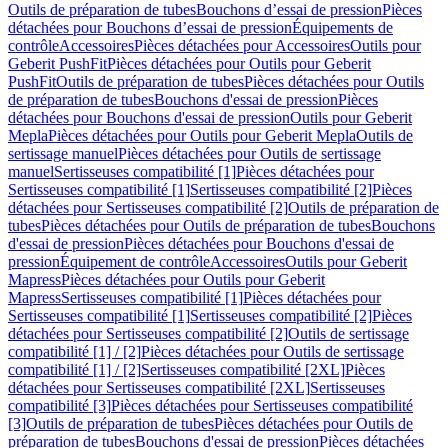
Outils de préparation de tubes
Bouchons d’essai de pression
Pièces
détachées pour Bouchons d’essai de pression
Équipements de
contrôle
Accessoires
Pièces détachées pour Accessoires
Outils pour
Geberit PushFit
Pièces détachées pour Outils pour Geberit
PushFit
Outils de préparation de tubes
Pièces détachées pour Outils
de préparation de tubes
Bouchons d'essai de pression
Pièces
détachées pour Bouchons d'essai de pression
Outils pour Geberit
Mepla
Pièces détachées pour Outils pour Geberit Mepla
Outils de
sertissage manuel
Pièces détachées pour Outils de sertissage
manuel
Sertisseuses compatibilité [1]
Pièces détachées pour
Sertisseuses compatibilité [1]
Sertisseuses compatibilité [2]
Pièces
détachées pour Sertisseuses compatibilité [2]
Outils de préparation de
tubes
Pièces détachées pour Outils de préparation de tubes
Bouchons
d'essai de pression
Pièces détachées pour Bouchons d'essai de
pression
Équipement de contrôle
Accessoires
Outils pour Geberit
Mapress
Pièces détachées pour Outils pour Geberit
Mapress
Sertisseuses compatibilité [1]
Pièces détachées pour
Sertisseuses compatibilité [1]
Sertisseuses compatibilité [2]
Pièces
détachées pour Sertisseuses compatibilité [2]
Outils de sertissage
compatibilité [1] / [2]
Pièces détachées pour Outils de sertissage
compatibilité [1] / [2]
Sertisseuses compatibilité [2XL]
Pièces
détachées pour Sertisseuses compatibilité [2XL]
Sertisseuses
compatibilité [3]
Pièces détachées pour Sertisseuses compatibilité
[3]
Outils de préparation de tubes
Pièces détachées pour Outils de
préparation de tubes
Bouchons d'essai de pression
Pièces détachées