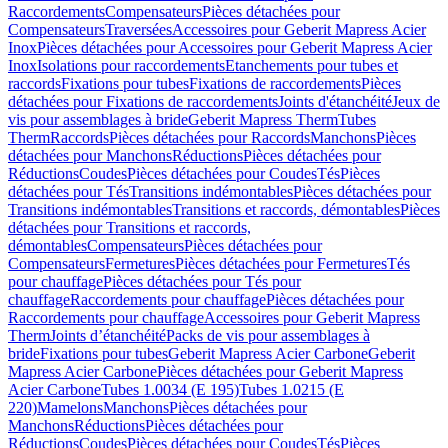
Raccordements
Compensateurs
Pièces détachées pour
Compensateurs
Traversées
Accessoires pour Geberit Mapress Acier
Inox
Pièces détachées pour Accessoires pour Geberit Mapress Acier
Inox
Isolations pour raccordements
Etanchements pour tubes et
raccords
Fixations pour tubes
Fixations de raccordements
Pièces
détachées pour Fixations de raccordements
Joints d'étanchéité
Jeux de
vis pour assemblages à bride
Geberit Mapress Therm
Tubes
Therm
Raccords
Pièces détachées pour Raccords
Manchons
Pièces
détachées pour Manchons
Réductions
Pièces détachées pour
Réductions
Coudes
Pièces détachées pour Coudes
Tés
Pièces
détachées pour Tés
Transitions indémontables
Pièces détachées pour
Transitions indémontables
Transitions et raccords, démontables
Pièces
détachées pour Transitions et raccords,
démontables
Compensateurs
Pièces détachées pour
Compensateurs
Fermetures
Pièces détachées pour Fermetures
Tés
pour chauffage
Pièces détachées pour Tés pour
chauffage
Raccordements pour chauffage
Pièces détachées pour
Raccordements pour chauffage
Accessoires pour Geberit Mapress
Therm
Joints d’étanchéité
Packs de vis pour assemblages à
bride
Fixations pour tubes
Geberit Mapress Acier Carbone
Geberit
Mapress Acier Carbone
Pièces détachées pour Geberit Mapress
Acier Carbone
Tubes 1.0034 (E 195)
Tubes 1.0215 (E
220)
Mamelons
Manchons
Pièces détachées pour
Manchons
Réductions
Pièces détachées pour
Réductions
Coudes
Pièces détachées pour Coudes
Tés
Pièces