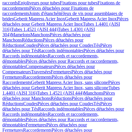
raccords
Enjoliveurs pour tubes
Fixations pour tubes
Fixations de
raccordements
Pièces détachées pour Fixations de
raccordements
Joints d'étanchéité
Jeux de vis pour assemblages de
brides
Geberit Mapress Acier Inox
Geberit Mapress Acier Inox
Pièces
détachées pour Geberit Mapress Acier Inox
Tubes 1.4401 (AISI
316)
Tubes 1.4521 (AISI 444)
Tubes 1.4301 (AISI
304)
Mamelons
Manchons
Pièces détachées pour
Manchons
Réductions
Pièces détachées pour
Réductions
Coudes
Pièces détachées pour Coudes
Tés
Pièces
détachées pour Tés
Raccords indémontables
Pièces détachées pour
Raccords indémontables
Raccords et raccordements,
démontables
Pièces détachées pour Raccords et raccordements,
démontables
Compensateurs
Pièces détachées pour
Compensateurs
Traversées
Fermetures
Pièces détachées pour
Fermetures
Raccordements
Pièces détachées pour
Raccordements
Geberit Mapress Acier Inox, sans silicone
Pièces
détachées pour Geberit Mapress Acier Inox, sans silicone
Tubes
1.4401 (AISI 316)
Tubes 1.4521 (AISI 444)
Manchons
Pièces
détachées pour Manchons
Réductions
Pièces détachées pour
Réductions
Coudes
Pièces détachées pour Coudes
Tés
Pièces
détachées pour Tés
Raccords indémontables
Pièces détachées pour
Raccords indémontables
Raccords et raccordements,
démontables
Pièces détachées pour Raccords et raccordements,
démontables
Fermetures
Pièces détachées pour
Fermetures
Raccordements
Pièces détachées pour