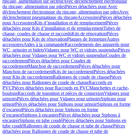
rinçage, alimentation sur secteur
Avec déclenchement électronique
du rinçage, alimentation par piles
Pièces détachées pour Avec
déclenchement électronique du rinçage, alimentation par piles
Avec
déclenchement pneumatique du rinçage
Accessoires
Pièces détachées
pour Accessoires
Kits d’installation et de remplacement
Pièces
détachées pour Kits d’installation et de remplacement
Tubes de
chasse, coudes de chasse et raccords
Kits de rénovation
Pièces
détachées pour Kits de rénovation
Plaques de fermeture
Autres
accessoires
Aides à la commande
Raccordements des appareils pour
WC, urinoirs et bidets
Vidages pour WC et vidoirs suspendus
Pièces
détachées pour Vidages pour WC et vidoirs suspendus
Coudes de
raccordement
Pièces détachées pour Coudes de
raccordement
Manchon de raccordement
Pièces détachées pour
Manchon de raccordement
Kits de raccordement
Pièces détachées
pour Kits de raccordement
Rallonges de coude de chasse
Pièces
détachées pour Rallonges de coude de chasse
Raccords en
PVC
Pièces détachées pour Raccords en PVC
Manchettes et cache-
boulons
Raccords de transition et pièces de connexion
Vidages pour
urinoirs
Pièces détachées pour Vidages pour urinoirs
Siphons pour
urinoir
Pièces détachées pour Siphons pour urinoir
Siphons en forme
d’escargot
Pièces détachées pour Siphons en forme
d’escargot
Siphons à encastrer
Pièces détachées pour Siphons à
encastrer
Siphons en tube coudé
Pièces détachées pour Siphons en
tube coudé
Rallonges de coude de chasse et tube de chasse
Pièces
détachées pour Rallonges de coude de chasse et tube de