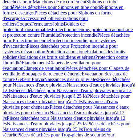
détachées pour Manchons de raccordement
Siphons en tube
coudé
Pièces détachées pour Siphons en tube coudé
Siphons en
forme d'escargot
Pièces détachées pour Siphons en forme
d'escargot
Accessoires
Colliers
Fixations pour
colliers
Coques
Fermetures
Joints
Boîtiers de
protection
Consommables
Protection incendie, protection acoustique
et protection contre l'humidité
Protection incendie
Pièces détachées
pour Protection incendie
Protection incendie pour systèmes
d'évacuation
Pièces détachées pour Protection incendie pour
systèmes d'évacuation
Protection acoustique
Isolations des bruits
solidiens
Isolations des bruits solidiens et aériens
Protection contre
l'humidité
Etanchements
Clapets de ventilation pour
évacuation
Clapets de ventilation
Pièces détachées pour Clapets de
ventilation
Soupapes de retenue d'énergie
Évacuation des eaux de
toiture Geberit Pluvia
Naissances d'eaux pluviales
Pièces détachées
pour Naissances d'eaux pluviales
Naissances d'eaux pluviales jusqu'à
12 l/s
Pièces détachées pour Naissances d'eaux pluviales jusqu'à 12
l/s
Naissances d'eaux pluviales jusqu'à 25 l/s
Pièces détachées pour
Naissances d'eaux pluviales jusqu'à 25 l/s
Naissances d'eaux
pluviales pour chéneaux
Pièces détachées pour Naissances d'eaux
pluviales pour chéneaux
Naissances d'eaux pluviales jusqu'à 12
l/s
Pièces détachées pour Naissances d'eaux pluviales jusqu'à 12
l/s
Naissances d'eaux pluviales jusqu'à 25 l/s
Pièces détachées pour
Naissances d'eaux pluviales jusqu'à 25 l/s
Trop-pleins de
sécurité
Pièces détachées pour Trop-pleins de sécurité
Pour