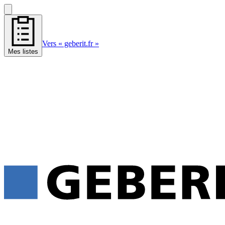
Vers « geberit.fr »
Mes listes