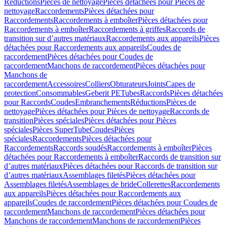
Réductions
Pièces de nettoyage
Pièces détachées pour Pièces de
nettoyage
Raccordements
Pièces détachées pour
Raccordements
Raccordements à emboîter
Pièces détachées pour
Raccordements à emboîter
Raccordements à griffes
Raccords de
transition sur d’autres matériaux
Raccordements aux appareils
Pièces
détachées pour Raccordements aux appareils
Coudes de
raccordement
Pièces détachées pour Coudes de
raccordement
Manchons de raccordement
Pièces détachées pour
Manchons de
raccordement
Accessoires
Colliers
Obturateurs
Joints
Capes de
protection
Consommables
Geberit PE
Tubes
Raccords
Pièces détachées
pour Raccords
Coudes
Embranchements
Réductions
Pièces de
nettoyage
Pièces détachées pour Pièces de nettoyage
Raccords de
transition
Pièces spéciales
Pièces détachées pour Pièces
spéciales
Pièces SuperTube
Coudes
Pièces
spéciales
Raccordements
Pièces détachées pour
Raccordements
Raccords soudés
Raccordements à emboîter
Pièces
détachées pour Raccordements à emboîter
Raccords de transition sur
d’autres matériaux
Pièces détachées pour Raccords de transition sur
d’autres matériaux
Assemblages filetés
Pièces détachées pour
Assemblages filetés
Assemblages de bride
Collerettes
Raccordements
aux appareils
Pièces détachées pour Raccordements aux
appareils
Coudes de raccordement
Pièces détachées pour Coudes de
raccordement
Manchons de raccordement
Pièces détachées pour
Manchons de raccordement
Manchons de raccordement
Pièces