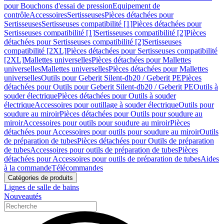
pour Bouchons d'essai de pression
Equipement de
contrôle
Accessoires
Sertisseuses
Pièces détachées pour
Sertisseuses
Sertisseuses compatibilité [1]
Pièces détachées pour
Sertisseuses compatibilité [1]
Sertisseuses compatibilité [2]
Pièces
détachées pour Sertisseuses compatibilité [2]
Sertisseuses
compatibilité [2XL]
Pièces détachées pour Sertisseuses compatibilité
[2XL]
Mallettes universelles
Pièces détachées pour Mallettes
universelles
Mallettes universelles
Pièces détachées pour Mallettes
universelles
Outils pour Geberit Silent-db20 / Geberit PE
Pièces
détachées pour Outils pour Geberit Silent-db20 / Geberit PE
Outils à
souder électrique
Pièces détachées pour Outils à souder
électrique
Accessoires pour outillage à souder électrique
Outils pour
soudure au miroir
Pièces détachées pour Outils pour soudure au
miroir
Accessoires pour outils pour soudure au miroir
Pièces
détachées pour Accessoires pour outils pour soudure au miroir
Outils
de préparation de tubes
Pièces détachées pour Outils de préparation
de tubes
Accessoires pour outils de préparation de tubes
Pièces
détachées pour Accessoires pour outils de préparation de tubes
Aides
à la commande
Télécommandes
Catégories de produits
Lignes de salle de bains
Nouveautés