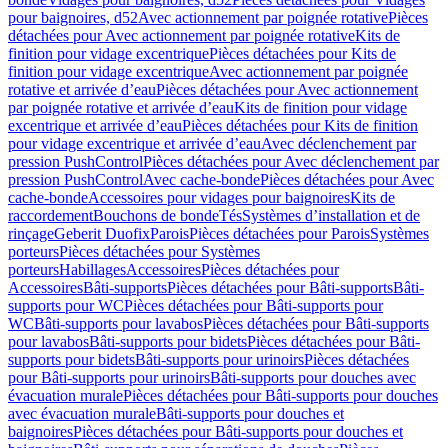
pour baignoires, d52
Avec actionnement par poignée rotative
Pièces
détachées pour Avec actionnement par poignée rotative
Kits de
finition pour vidage excentrique
Pièces détachées pour Kits de
finition pour vidage excentrique
Avec actionnement par poignée
rotative et arrivée d’eau
Pièces détachées pour Avec actionnement
par poignée rotative et arrivée d’eau
Kits de finition pour vidage
excentrique et arrivée d’eau
Pièces détachées pour Kits de finition
pour vidage excentrique et arrivée d’eau
Avec déclenchement par
pression PushControl
Pièces détachées pour Avec déclenchement par
pression PushControl
Avec cache-bonde
Pièces détachées pour Avec
cache-bonde
Accessoires pour vidages pour baignoires
Kits de
raccordement
Bouchons de bonde
Tés
Systèmes d’installation et de
rinçage
Geberit Duofix
Parois
Pièces détachées pour Parois
Systèmes
porteurs
Pièces détachées pour Systèmes
porteurs
Habillages
Accessoires
Pièces détachées pour
Accessoires
Bâti-supports
Pièces détachées pour Bâti-supports
Bâti-
supports pour WC
Pièces détachées pour Bâti-supports pour
WC
Bâti-supports pour lavabos
Pièces détachées pour Bâti-supports
pour lavabos
Bâti-supports pour bidets
Pièces détachées pour Bâti-
supports pour bidets
Bâti-supports pour urinoirs
Pièces détachées
pour Bâti-supports pour urinoirs
Bâti-supports pour douches avec
évacuation murale
Pièces détachées pour Bâti-supports pour douches
avec évacuation murale
Bâti-supports pour douches et
baignoires
Pièces détachées pour Bâti-supports pour douches et