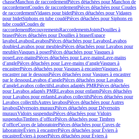
chasse
Manchon de raccordement
Pièces détachées pour Manchon de
raccordement
Coudes de raccordement
Pièces détachées pour Coudes
de raccordement
Vidages pour bidet
Pièces détachées pour Vidages
pour bidet
Siphons en tube coudé
Pièces détachées pour Siphons en
tube coudé
Coudes de
raccordement
Recouvrements
Raccordements
Joints
Douilles à
braser
Pièces détachées pour Douilles à braser
Espace
lavabo
Lavabos
Lavabos
Pièces détachées pour Lavabos
Lavabos
doubles
Lavabos pour meubles
Pièces détachées pour Lavabos pour
meubles
Vasques à poser
Pièces détachées pour Vasques à
poser
Lave-mains
Pièces détachées pour Lave-mains
Lave-mains
d’angle
Pièces détachées pour Lave-mains d’angle
Vasques à
encastrer
Pièces détachées pour Vasques à encastrer
Vasques à
encastrer par le dessous
Pièces détachées pour Vasques à encastrer
par le dessous
Lavabos d’angle
Pièces détachées pour Lavabos
d’angle
Lavabos collectifs
Lavabos adaptés PMR
Pièces détachées
pour Lavabos adaptés PMR
Lavabos pour enfants
Pièces détachées
pour Lavabos pour enfants
Lavabos collectifs
Pièces détachées pour
Lavabos collectifs
Autres lavabos
Pièces détachées pour Autres
lavabos
Déversoirs muraux
Pièces détachées pour Déversoirs
muraux
Vidoirs suspendus
Pièces détachées pour Vidoirs
suspendus
Timbres dʼoffice
Pièces détachées pour Timbres
dʼoffice
Cuves de laboratoire
Pièces détachées pour Cuves de
laboratoire
Éviers à encastrer
Pièces détachées pour Éviers à
encastrer
Éviers à poser
Pièces détachées pour Éviers à