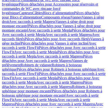
hygiénique
Pièces détachées pour Accessoires pour réservoirs et
commandes de WC avec rinçage forcé
hygiénique
Capteurs
Câbles
Blocs d’alimentation
Pièces détachées
pour Blocs d’alimentation
Composants réseau
Vannes
Vannes à siège
droit
Avec raccords à sertir Mapress
Vannes à siège droit pour
montage encastré
Pièces détachées pour Vannes à siège droit pour
montage encastré
Avec raccords à sertir Mepla
Pièces détachées pour
Avec raccords à sertir Mepla
Avec raccords à sertir Mapress
Avec
raccords filetés
Pièces détachées pour Avec raccords filetés
Vannes à
siège incliné
Pièces détachées pour Vannes à siège incliné
Avec
raccords à sertir FlowFit
Pièces détachées pour Avec raccords à sertir
FlowFit
Avec raccords à sertir Mepla
Pièces détachées pour Avec
raccords à sertir Mepla
Avec raccords à sertir Mapress
Pièces
détachées pour Avec raccords à sertir Mapress
Vannes de
prélèvement
Robinets de vidange
Robinets à boisseau
sphérique
Pièces détachées pour Robinets à boisseau sphérique
Avec
raccords à sertir FlowFit
Pièces détachées pour Avec raccords à sertir
FlowFit
Avec raccords à sertir Mepla
Pièces détachées pour Avec
raccords à sertir Mepla
Avec raccords à sertir Mapress
Pièces
détachées pour Avec raccords à sertir Mapress
Robinets à boisseau
sphérique pour montage encastré
Pièces détachées pour Robinets à
boisseau sphérique pour montage encastré
Avec raccords à sertir
FlowFit
Avec raccords à sertir Mepla
Avec raccords à sertir
Mapress
Pièces détachées pour Avec raccords à sertir Mapress
Avec