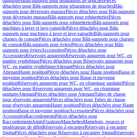
baignoires
Bâti-supports pour séparations de douches
Pièces
détachées pour Bâti-supports pour séparations de douches
Bâti-
supports pour déversoirs muraux
Pièces détachées pour Bâti-supports
pour déversoirs muraux
Bâti-supports pour robinetteries
Pièces
détachées pour Bâti-supports pour robinetteries
Bâti-supports pour
machines à laver et lave-vaisselle
Pièces détachées pour Bâti-
supports pour machines à laver et lave-vaisselle
Bâti-supports pour
charges de console
Pièces détachées pour Bâti-supports pour charges
de console
Bâti-supports pour éviers
Pièces détachées pour Bâti-
supports pour éviers
Accessoires
Pièces détachées pour
Accessoires
Réservoirs apparents
Réservoirs apparents pour WC, en
matière synthétique
Pièces détachées pour Réservoirs apparents pour
WC, en matière synthétique
Attenant
Pièces détachées pour
Attenant
Haute position
Pièces détachées pour Haute position
Basse et
moyenne position
Pièces détachées pour Basse et moyenne
position
Réservoirs apparents pour WC, en céramique sanitaire
Pièces
détachées pour Réservoirs apparents pour WC, en céramique
sanitaire
Attenant
Pièces détachées pour Attenant
Tubes de chasse
pour réservoirs apparents
Pièces détachées pour Tubes de chasse
pour réservoirs apparents
Haute position
Pièces détachées pour Haute
position
Basse et moyenne position
Accessoires
Pièces détachées pour
Accessoires
Raccordements
Pièces détachées pour
Raccordements
Joints
Fixations
Manchettes
Mamelons, rosaces et
modérateurs de débit
Réservoirs à encastrer
Réservoirs à encastrer
Sigma
Pièces détachées pour Réservoirs à encastrer Sigma
Réservoirs