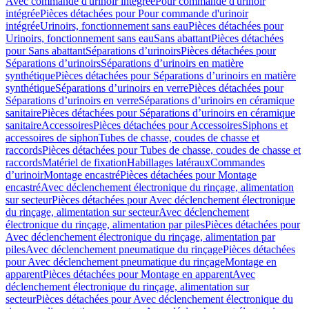
Avec commande d'urinoir intégrée
Pour commande d'urinoir
intégrée
Pièces détachées pour Pour commande d'urinoir
intégrée
Urinoirs, fonctionnement sans eau
Pièces détachées pour
Urinoirs, fonctionnement sans eau
Sans abattant
Pièces détachées
pour Sans abattant
Séparations d’urinoirs
Pièces détachées pour
Séparations d’urinoirs
Séparations d’urinoirs en matière
synthétique
Pièces détachées pour Séparations d’urinoirs en matière
synthétique
Séparations d’urinoirs en verre
Pièces détachées pour
Séparations d’urinoirs en verre
Séparations d’urinoirs en céramique
sanitaire
Pièces détachées pour Séparations d’urinoirs en céramique
sanitaire
Accessoires
Pièces détachées pour Accessoires
Siphons et
accessoires de siphon
Tubes de chasse, coudes de chasse et
raccords
Pièces détachées pour Tubes de chasse, coudes de chasse et
raccords
Matériel de fixation
Habillages latéraux
Commandes
dʼurinoir
Montage encastré
Pièces détachées pour Montage
encastré
Avec déclenchement électronique du rinçage, alimentation
sur secteur
Pièces détachées pour Avec déclenchement électronique
du rinçage, alimentation sur secteur
Avec déclenchement
électronique du rinçage, alimentation par piles
Pièces détachées pour
Avec déclenchement électronique du rinçage, alimentation par
piles
Avec déclenchement pneumatique du rinçage
Pièces détachées
pour Avec déclenchement pneumatique du rinçage
Montage en
apparent
Pièces détachées pour Montage en apparent
Avec
déclenchement électronique du rinçage, alimentation sur
secteur
Pièces détachées pour Avec déclenchement électronique du