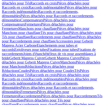
détachées pour Tés
Raccords en croix
Pièces détachées pour
Raccords en croix
Raccords indémontables
Pièces détachées pour
Raccords indémontables
Raccords et raccordements,
démontables
Pièces détachées pour Raccords et raccordements,
démontables
Compensateurs
Pièces détachées pour
Compensateurs
Fermetures
Pièces détachées pour
Fermetures
Manchons pour chauffage
Pièces détachées pour
Manchons pour chauffage
Tés pour chauffage
Pièces détachées pour
Tés pour chauffage
Raccordements pour chauffage
Pièces détachées
pour Raccordements pour chauffage
Accessoires pour Geberit
Mapress Acier Carbone
Etanchements pour tubes et
raccords
Enjoliveurs pour tubes
Fixations pour tubes
Fixations de
raccordements
Joints d'étanchéité
Jeux de vis pour assemblages à
bride
Geberit Mapress Cuivre
Geberit Mapress Cuivre
Pièces
détachées pour Geberit Mapress Cuivre
Manchons
Pièces détachées
pour Manchons
Réductions
Pièces détachées pour
Réductions
Coudes
Pièces détachées pour Coudes
Tés
Pièces
détachées pour Tés
Raccords en croix
Pièces détachées pour
Raccords en croix
Raccords indémontables
Pièces détachées pour
Raccords indémontables
Raccords et raccordements,
démontables
Pièces détachées pour Raccords et raccordements,
démontables
Fermetures
Pièces détachées pour
Fermetures
Raccordements
Pièces détachées pour Raccordements
Tés
pour chauffage
Pièces détachées pour Tés pour
chauffage
Raccordements pour chauffage
Pièces détachées pour