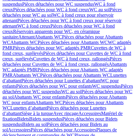
suspendus
Pièces détachées pour WC suspendus
WC à fond
creux
Pièces détachées pour WC à fond creux
WC au sol
Pièces
détachées pour WC au sol
WC à fond creux pour réservoir
attenant
Pièces détachées pour WC à fond creux pour réservoir
attenant
WC à fond creux
Pièces détachées pour WC à fond
creux
Réservoirs apparents pour WC, en céramique
sanitaire
Attenant
Abattants WC
Pièces détachées pour Abattants
WC
Abattants WC
Pièces détachées pour Abattants WC
WC adaptés
PMR
Pièces détachées pour WC adaptés PMR
Cuvettes de WC à
fond creux, surélevés
Pièces détachées pour Cuvettes de WC à fond
creux, surélevés
Cuvettes de WC à fond creux, rallongés
Pièces
détachées pour Cuvettes de WC à fond creux, rallongés
Abattants
WC adaptés PMR
Pièces détachées pour Abattants WC adaptés
PMR
Abattants WC
Pièces détachées pour Abattants WC
Lunettes
d’abattant
Pièces détachées pour Lunettes d’abattant
WC pour
enfants
Pièces détachées pour WC pour enfants
WC suspendus
Pièces
détachées pour WC suspendus
WC au sol
Pièces détachées pour WC
au sol
Abattants WC pour enfants
Pièces détachées pour Abattants
WC pour enfants
Abattants WC
Pièces détachées pour Abattants
WC
Lunettes d’abattant
Pièces détachées pour Lunettes
d’abattant
Siège à la turque
Avec rinçage
Accessoires
Matériel de
fixation
Bidets
Bidets suspendus
Pièces détachées pour Bidets
suspendus
Bidets au sol
Pièces détachées pour Bidets au
sol
Accessoires
Pièces détachées pour Accessoires
Plaques de
déclenchement et commandes de WC
Plaques de