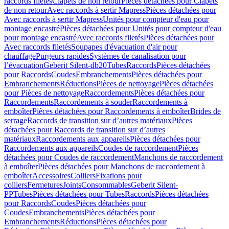
raccords filetés
Clapets de non retour
Pièces détachées pour Clapets
de non retour
Avec raccords à sertir Mapress
Pièces détachées pour
Avec raccords à sertir Mapress
Unités pour compteur d'eau pour
montage encastré
Pièces détachées pour Unités pour compteur d'eau
pour montage encastré
Avec raccords filetés
Pièces détachées pour
Avec raccords filetés
Soupapes d'évacuation d'air pour
chauffage
Purgeurs rapides
Systèmes de canalisation pour
l’évacuation
Geberit Silent-db20
Tubes
Raccords
Pièces détachées
pour Raccords
Coudes
Embranchements
Pièces détachées pour
Embranchements
Réductions
Pièces de nettoyage
Pièces détachées
pour Pièces de nettoyage
Raccordements
Pièces détachées pour
Raccordements
Raccordements à souder
Raccordements à
emboîter
Pièces détachées pour Raccordements à emboîter
Brides de
serrage
Raccords de transition sur d’autres matériaux
Pièces
détachées pour Raccords de transition sur d’autres
matériaux
Raccordements aux appareils
Pièces détachées pour
Raccordements aux appareils
Coudes de raccordement
Pièces
détachées pour Coudes de raccordement
Manchons de raccordement
à emboîter
Pièces détachées pour Manchons de raccordement à
emboîter
Accessoires
Colliers
Fixations pour
colliers
Fermetures
Joints
Consommables
Geberit Silent-
PP
Tubes
Pièces détachées pour Tubes
Raccords
Pièces détachées
pour Raccords
Coudes
Pièces détachées pour
Coudes
Embranchements
Pièces détachées pour
Embranchements
Réductions
Pièces détachées pour