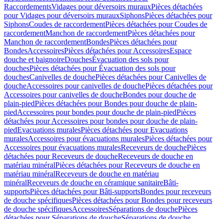
Raccordements
Vidages pour déversoirs muraux
Pièces détachées
pour Vidages pour déversoirs muraux
Siphons
Pièces détachées pour
Siphons
Coudes de raccordement
Pièces détachées pour Coudes de
raccordement
Manchon de raccordement
Pièces détachées pour
Manchon de raccordement
Bondes
Pièces détachées pour
Bondes
Accessoires
Pièces détachées pour Accessoires
Espace
douche et baignoire
Douches
Évacuation des sols pour
douches
Pièces détachées pour Évacuation des sols pour
douches
Canivelles de douche
Pièces détachées pour Canivelles de
douche
Accessoires pour canivelles de douche
Pièces détachées pour
Accessoires pour canivelles de douche
Bondes pour douche de
plain-pied
Pièces détachées pour Bondes pour douche de plain-
pied
Accessoires pour bondes pour douche de plain-pied
Pièces
détachées pour Accessoires pour bondes pour douche de plain-
pied
Evacuations murales
Pièces détachées pour Evacuations
murales
Accessoires pour évacuations murales
Pièces détachées pour
Accessoires pour évacuations murales
Receveurs de douche
Pièces
détachées pour Receveurs de douche
Receveurs de douche en
matériau minéral
Pièces détachées pour Receveurs de douche en
matériau minéral
Receveurs de douche en matériau
minéral
Receveurs de douche en céramique sanitaire
Bâti-
supports
Pièces détachées pour Bâti-supports
Bondes pour receveurs
de douche spécifiques
Pièces détachées pour Bondes pour receveurs
de douche spécifiques
Accessoires
Séparations de douche
Pièces
détachées pour Séparations de douche
Séparations de douche