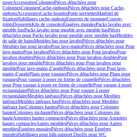
poser
Accessoires
Colonnes
Pièces détachées pour
Colonnes
Colonnes
Cache-siphons
Pièces détachées pour Cache-
siphons
Accessoires
Cache-bondes
Porte-serviettes
Matériel de
fixation
Habillages cache-siphons
Equerres de montage
Couvre-
joints
Dosserets
Kits de consoles
Étagères murales
Packs lavabo avec
meuble bas
Packs lavabo pour meuble avec meuble bas
Pièces
détachées pour Packs lavabo pour meuble avec meuble bas
Meubles
de salle de bains
Meubles bas pour lavabo
Pièces détachées pour
Meubles bas pour lavabo
Pour lave-mains
Pièces détachées pour Pour
lave-mains
Pour lavabos
Pièces détachées pour Pour lavabos
Pour
lavabos doubles
Pièces détachées pour Pour lavabos doubles
Pour
lavabos pour meuble
Pièces détachées pour Pour lavabos pour
meuble
Pour lave-mains d’angle
Pièces détachées pour Pour lave-
mains d’angle
Plans pour vasques
Pièces détachées pour Plans pour
vasques
Pour vasque à poser en forme de coupelle
Pièces détachées
pour Pour vasque à poser en forme de coupelle
Pour vasque à poser
rectangulaire
Pièces détachées pour Pour vasque à poser
rectangulaire
Meubles latéraux
Pièces détachées pour Meubles
latéraux
Meubles latéraux bas
Pièces détachées pour Meubles
latéraux bas
Colonnes hautes
Pièces détachées pour Colonnes
hautes
Colonnes mi-haute
Pièces détachées pour Colonnes mi-
haute
Armoires hautes compactes
Pièces détachées pour Armoires
hautes compactes
Autres meubles
Pièces détachées pour Autres
meubles
Étagères murales
Pièces détachées pour Étagères
murales
Habillages pour bâti-support Duofix pour WC