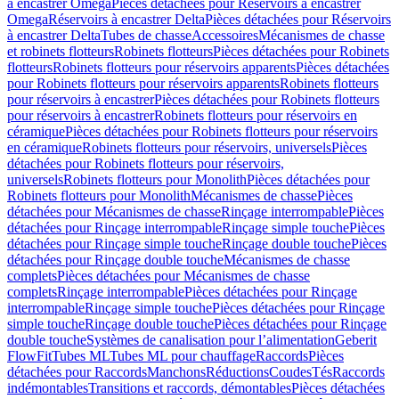
à encastrer Omega
Pièces détachées pour Réservoirs à encastrer
Omega
Réservoirs à encastrer Delta
Pièces détachées pour Réservoirs
à encastrer Delta
Tubes de chasse
Accessoires
Mécanismes de chasse
et robinets flotteurs
Robinets flotteurs
Pièces détachées pour Robinets
flotteurs
Robinets flotteurs pour réservoirs apparents
Pièces détachées
pour Robinets flotteurs pour réservoirs apparents
Robinets flotteurs
pour réservoirs à encastrer
Pièces détachées pour Robinets flotteurs
pour réservoirs à encastrer
Robinets flotteurs pour réservoirs en
céramique
Pièces détachées pour Robinets flotteurs pour réservoirs
en céramique
Robinets flotteurs pour réservoirs, universels
Pièces
détachées pour Robinets flotteurs pour réservoirs,
universels
Robinets flotteurs pour Monolith
Pièces détachées pour
Robinets flotteurs pour Monolith
Mécanismes de chasse
Pièces
détachées pour Mécanismes de chasse
Rinçage interrompable
Pièces
détachées pour Rinçage interrompable
Rinçage simple touche
Pièces
détachées pour Rinçage simple touche
Rinçage double touche
Pièces
détachées pour Rinçage double touche
Mécanismes de chasse
complets
Pièces détachées pour Mécanismes de chasse
complets
Rinçage interrompable
Pièces détachées pour Rinçage
interrompable
Rinçage simple touche
Pièces détachées pour Rinçage
simple touche
Rinçage double touche
Pièces détachées pour Rinçage
double touche
Systèmes de canalisation pour l’alimentation
Geberit
FlowFit
Tubes ML
Tubes ML pour chauffage
Raccords
Pièces
détachées pour Raccords
Manchons
Réductions
Coudes
Tés
Raccords
indémontables
Transitions et raccords, démontables
Pièces détachées