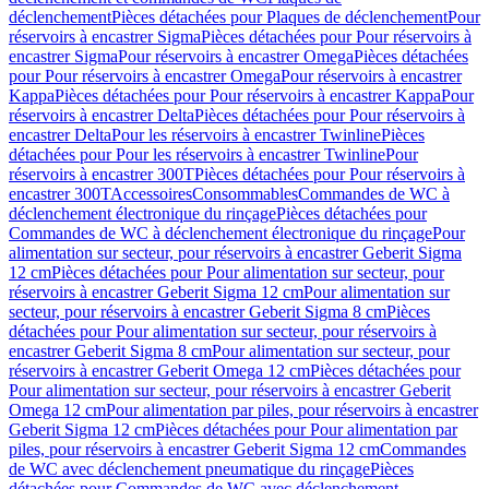
déclenchement
Pièces détachées pour Plaques de déclenchement
Pour
réservoirs à encastrer Sigma
Pièces détachées pour Pour réservoirs à
encastrer Sigma
Pour réservoirs à encastrer Omega
Pièces détachées
pour Pour réservoirs à encastrer Omega
Pour réservoirs à encastrer
Kappa
Pièces détachées pour Pour réservoirs à encastrer Kappa
Pour
réservoirs à encastrer Delta
Pièces détachées pour Pour réservoirs à
encastrer Delta
Pour les réservoirs à encastrer Twinline
Pièces
détachées pour Pour les réservoirs à encastrer Twinline
Pour
réservoirs à encastrer 300T
Pièces détachées pour Pour réservoirs à
encastrer 300T
Accessoires
Consommables
Commandes de WC à
déclenchement électronique du rinçage
Pièces détachées pour
Commandes de WC à déclenchement électronique du rinçage
Pour
alimentation sur secteur, pour réservoirs à encastrer Geberit Sigma
12 cm
Pièces détachées pour Pour alimentation sur secteur, pour
réservoirs à encastrer Geberit Sigma 12 cm
Pour alimentation sur
secteur, pour réservoirs à encastrer Geberit Sigma 8 cm
Pièces
détachées pour Pour alimentation sur secteur, pour réservoirs à
encastrer Geberit Sigma 8 cm
Pour alimentation sur secteur, pour
réservoirs à encastrer Geberit Omega 12 cm
Pièces détachées pour
Pour alimentation sur secteur, pour réservoirs à encastrer Geberit
Omega 12 cm
Pour alimentation par piles, pour réservoirs à encastrer
Geberit Sigma 12 cm
Pièces détachées pour Pour alimentation par
piles, pour réservoirs à encastrer Geberit Sigma 12 cm
Commandes
de WC avec déclenchement pneumatique du rinçage
Pièces
détachées pour Commandes de WC avec déclenchement