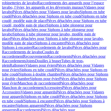
robinetteries de lavabo
Raccordements des appareils pour l’espace
lavabo, l’évier, les appareils et les déversoirs muraux
Vidages pour
lavabo
Pièces détachées pour Vidages pour lavabo
Siphons en tube
coudé
Pièces détachées pour Siphons en tube coudé
Siphons en tube
coudé, modèle gain de place
Pièces détachées pour Siphons en tube
coudé, modèle gain de place
Siphons à tube plongeur pour
lavabo
Pièces détachées pour Siphons à tube plongeur pour
lavabo
Siphons à tube plongeur pour lavabo, modèle gain de
place
Pièces détachées pour Siphons à tube plongeur pour lavabo,
modèle gain de place
Siphons à encastrer
Pièces détachées pour
Siphons à encastrer
Raccordements de lavabo
Pièces détachées pour
Raccordements de lavabo
Coudes de
raccordement
Recouvrements
Raccordements
Pièces détachées pour
Raccordements
Joints
Douilles à braser
Tubes de trop-
plein
Rallonges
Vidages pour éviers
Pièces détachées pour Vidages
pour éviers
Siphons en tube coudé
Pièces détachées pour Siphons en
tube coudé
Siphons à double chambre
Pièces détachées pour Siphons
à double chambre
Siphons pour évier
Pièces détachées pour Siphons
pour évier
Manchon de raccordement
Pièces détachées pour
Manchon de raccordement
Accessoires
Pièces détachées pour
Accessoires
Vidages pour appareils
Pièces détachées pour Vidages
pour appareils
Siphons en tube coudé
Pièces détachées pour Siphons
en tube coudé
Siphons à encastrer
Pièces détachées pour Siphons à
encastrer
Siphons apparents
Pièces détachées pour Siphons
apparents
Raccordements
Pièces détachées pour