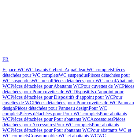
FR
Espace WC
WC lavants Geberit AquaClean
WC complets
Pièces
détachées pour WC complets
WC suspendus
Pièces détachées pour
WC suspendus
WC au sol
Pièces détachées pour WC au sol
Abattants
WC
Pièces détachées pour Abattants WC
Pour cuvettes de WC
Pièces
détachées pour Pour cuvettes de WC
Dispositifs d’appoint pour
WC
Pièces détachées pour Dispositifs d’appoint pour WC
Pour
cuvettes de WC
Pièces détachées pour Pour cuvettes de WC
Panneau
design
Pièces détachées pour Panneau design
Pour WC
complets
Pièces détachées pour Pour WC complets
Pour abattants
WC
Pièces détachées pour Pour abattants WC
Accessoires
Pièces
détachées pour Accessoires
Pour WC complets
Pour abattants
WC
Pièces détachées pour Pour abattants WC
Pour abattants WC et
WC complets
Consommables
WC et abattants WC
WC