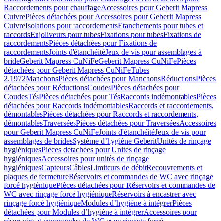
Raccordements pour chauffage
Accessoires pour Geberit Mapress
Cuivre
Pièces détachées pour Accessoires pour Geberit Mapress
Cuivre
Isolations pour raccordements
Etanchements pour tubes et
raccords
Enjoliveurs pour tubes
Fixations pour tubes
Fixations de
raccordements
Pièces détachées pour Fixations de
raccordements
Joints d'étanchéité
Jeux de vis pour assemblages à
bride
Geberit Mapress CuNiFe
Geberit Mapress CuNiFe
Pièces
détachées pour Geberit Mapress CuNiFe
Tubes
2.1972
Manchons
Pièces détachées pour Manchons
Réductions
Pièces
détachées pour Réductions
Coudes
Pièces détachées pour
Coudes
Tés
Pièces détachées pour Tés
Raccords indémontables
Pièces
détachées pour Raccords indémontables
Raccords et raccordements,
démontables
Pièces détachées pour Raccords et raccordements,
démontables
Traversées
Pièces détachées pour Traversées
Accessoires
pour Geberit Mapress CuNiFe
Joints d'étanchéité
Jeux de vis pour
assemblages de brides
Système d’hygiène Geberit
Unités de rinçage
hygiéniques
Pièces détachées pour Unités de rinçage
hygiéniques
Accessoires pour unités de rinçage
hygiéniques
Capteurs
Câbles
Limiteurs de débit
Recouvrements et
plaques de fermeture
Réservoirs et commandes de WC avec rinçage
forcé hygiénique
Pièces détachées pour Réservoirs et commandes de
WC avec rinçage forcé hygiénique
Réservoirs à encastrer avec
rinçage forcé hygiénique
Modules d’hygiène à intégrer
Pièces
détachées pour Modules d’hygiène à intégrer
Accessoires pour
réservoirs et commandes de WC avec rinçage forcé