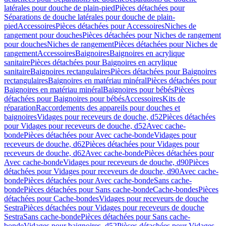
latérales pour douche de plain-pied
Pièces détachées pour
Séparations de douche latérales pour douche de plain-
pied
Accessoires
Pièces détachées pour Accessoires
Niches de
rangement pour douches
Pièces détachées pour Niches de rangement
pour douches
Niches de rangement
Pièces détachées pour Niches de
rangement
Accessoires
Baignoires
Baignoires en acrylique
sanitaire
Pièces détachées pour Baignoires en acrylique
sanitaire
Baignoires rectangulaires
Pièces détachées pour Baignoires
rectangulaires
Baignoires en matériau minéral
Pièces détachées pour
Baignoires en matériau minéral
Baignoires pour bébés
Pièces
détachées pour Baignoires pour bébés
Accessoires
Kits de
réparation
Raccordements des appareils pour douches et
baignoires
Vidages pour receveurs de douche, d52
Pièces détachées
pour Vidages pour receveurs de douche, d52
Avec cache-
bonde
Pièces détachées pour Avec cache-bonde
Vidages pour
receveurs de douche, d62
Pièces détachées pour Vidages pour
receveurs de douche, d62
Avec cache-bonde
Pièces détachées pour
Avec cache-bonde
Vidages pour receveurs de douche, d90
Pièces
détachées pour Vidages pour receveurs de douche, d90
Avec cache-
bonde
Pièces détachées pour Avec cache-bonde
Sans cache-
bonde
Pièces détachées pour Sans cache-bonde
Cache-bondes
Pièces
détachées pour Cache-bondes
Vidages pour receveurs de douche
Sestra
Pièces détachées pour Vidages pour receveurs de douche
Sestra
Sans cache-bonde
Pièces détachées pour Sans cache-
bonde
Vidages pour baignoires, d52
Pièces détachées pour Vidages