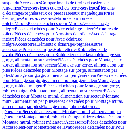
suspendu
Accessoires
Compartiments de tiroirs et casiers de
rangement
Porte-serviettes et crochets porte-serviettes
Éléments
d’éclairage
Poignées
Jeux de pieds
Tableaux magnétiques
Prises
électriques
Autres accessoires
Miroirs et armoires et
toilette
Miroirs
Pièces détachées pour Miroirs
Avec éclairage
intégré
Pièces détachées pour Avec éclairage intégré
Armoires de
toilette
Pièces détachées pour Armoires de toilette
Avec éclairage
intégré
Pièces détachées pour Avec éclairage
intégré
Accessoires
Éléments d’éclairage
Poignées
Autres
accessoires
Prises électriques
Robinetteries
Robinetteries de
lavabo
Pièces détachées pour Robinetteries de lavabo
Montage sur
gorge, alimentation sur secteur
Pièces détachées pour Montage sur
gorge, alimentation sur secteur
Montage sur gorge, alimentation par
piles
Pièces détachées pour Montage sur gorge, alimentation par
piles
Montage sur gorge, alimentation par générateur
Pièces détachées
pour Montage sur gorge, alimentation par générateur
Montage sur
gorge, robinet mitigeur
Pièces détachées pour Montage sur gorge,
robinet mitigeur
Montage mural, alimentation sur secteur
Pièces
détachées pour Montage mural, alimentation sur secteur
Montage
mural, alimentation par piles
Pièces détachées pour Montage mural,
alimentation par piles
Montage mural, alimentation par
générateur
Pièces détachées pour Montage mural, alimentation par
générateur
Montage mural, robinet mélangeur
Pièces détachées pour
Montage mural, robinet mélangeur
Accessoires
Pièces détachées pour
Accessoires
Pour robinetteries de lavabo
Pièces détachées pour Pour