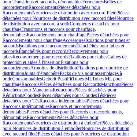
pour Transitions et raccords, démontables
Fermetures
Boîtes de
raccordement
Raccordements
Pièces détachées pour
Raccordements
Nourrices de distribution avec raccord fileté
Pièces
détachées pour Nourrices de distribution avec raccord fileté
Nourrice
de distribution avec raccord à sertir
Compteurs d'eau
Tés pour
chauffage
Transitions et raccords pour chauffage,
démontables
Raccordements pour chauffage
Pièces détachées pour
Raccordements pour chauffage
Accessoires
Isolations pour tubes et
raccords
Isolations pour raccordements
Étanchéités pour tubes et
raccords
Étanchéités pour raccords
Recouvrements pour
tubes
Recouvrement pour raccords
Fixations pour tubes
Gaines de
protection et aides à l'insertion
Fixations pour
raccordements
Armoires de distribution
Fixations pour nourrice de
distribution
Joints d’étanchéité
Packs de vis pour assemblages à
bride
Consommables
Geberit PushFit
Tubes ML
Tubes ML pour
chauffage
Raccords
Pièces détachées pour Raccords
Manchons
Pièces
détachées pour Manchons
Réductions
Pièces détachées pour
Réductions
Coudes
Pièces détachées pour Coudes
Tés
Pièces
détachées pour Tés
Raccords indémontables
Pièces détachées pour
Raccords indémontables
Raccords et raccordements,
démontables
Pièces détachées pour Raccords et raccordements,
démontables
Raccordements
Pièces détachées pour
Raccordements
Nourrices de distribution à emboîter
Pièces détachées
pour Nourrices de distribution à emboîter
Nourrices de distribution
avec raccord fileté
Pièces détachées pour Nourrices de distribution