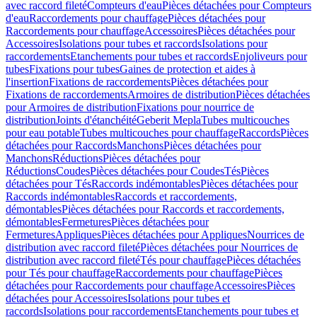
avec raccord fileté
Compteurs d'eau
Pièces détachées pour Compteurs
d'eau
Raccordements pour chauffage
Pièces détachées pour
Raccordements pour chauffage
Accessoires
Pièces détachées pour
Accessoires
Isolations pour tubes et raccords
Isolations pour
raccordements
Etanchements pour tubes et raccords
Enjoliveurs pour
tubes
Fixations pour tubes
Gaines de protection et aides à
l'insertion
Fixations de raccordements
Pièces détachées pour
Fixations de raccordements
Armoires de distribution
Pièces détachées
pour Armoires de distribution
Fixations pour nourrice de
distribution
Joints d'étanchéité
Geberit Mepla
Tubes multicouches
pour eau potable
Tubes multicouches pour chauffage
Raccords
Pièces
détachées pour Raccords
Manchons
Pièces détachées pour
Manchons
Réductions
Pièces détachées pour
Réductions
Coudes
Pièces détachées pour Coudes
Tés
Pièces
détachées pour Tés
Raccords indémontables
Pièces détachées pour
Raccords indémontables
Raccords et raccordements,
démontables
Pièces détachées pour Raccords et raccordements,
démontables
Fermetures
Pièces détachées pour
Fermetures
Appliques
Pièces détachées pour Appliques
Nourrices de
distribution avec raccord fileté
Pièces détachées pour Nourrices de
distribution avec raccord fileté
Tés pour chauffage
Pièces détachées
pour Tés pour chauffage
Raccordements pour chauffage
Pièces
détachées pour Raccordements pour chauffage
Accessoires
Pièces
détachées pour Accessoires
Isolations pour tubes et
raccords
Isolations pour raccordements
Etanchements pour tubes et