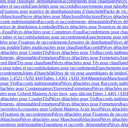
cords pour chauffage, démontables
Raccordements pour chauffage
Pièces
ubes et raccords
Étanchéités pour raccords
Recouvrements pour tubes
Re
on
Fixations pour nourrice de distribution
Joints d’étanchéité
Packs de vis
ds
Manchons
Pièces détachées pour Manchons
Réductions
Pièces détaché
ccords indémontables
Raccords et raccordements, démontables
Pièces dé
rrices de distribution à emboîter
Pièces détachées pour Nourrices de dis
 d'eau
Pièces détachées pour Compteurs d'eau
Raccordements pour chau
r tubes et raccords
Isolations pour raccordements
Etanchements pour tube
chées pour Fixations de raccordements
Armoires de distribution
Pièces dé
eau potable
Tubes multicouches pour chauffage
Raccords
Pièces détaché
 détachées pour Coudes
Tés
Pièces détachées pour Tés
Raccords indémon
rdements, démontables
Fermetures
Pièces détachées pour Fermetures
Appl
ord fileté
Tés pour chauffage
Pièces détachées pour Tés pour chauffage
ns pour tubes et raccords
Isolations pour raccordements
Etanchements pour
raccordements
Joints d'étanchéité
Jeux de vis pour assemblages de brides
G
ubes 1.4521 (AISI 444)
Tubes 1.4301 (AISI 304)
Mamelons
Manchons
 pour Tés
Raccords indémontables
Pièces détachées pour Raccords indé
détachées pour Compensateurs
Traversées
Fermetures
Pièces détachées po
hées pour Geberit Mapress Acier Inox, sans silicone
Tubes 1.4401 (AISI
 détachées pour Coudes
Tés
Pièces détachées pour Tés
Raccords indémon
rdements, démontables
Fermetures
Pièces détachées pour Fermetures
Racc
raversées
Accessoires pour Geberit Mapress Acier Inox
Pièces détachée
es
Fixations de raccordements
Pièces détachées pour Fixations de racco
s
Manchons
Pièces détachées pour Manchons
Réductions
Pièces détachée
ransitions indémontables
Transitions et raccords, démontables
Pièces dét