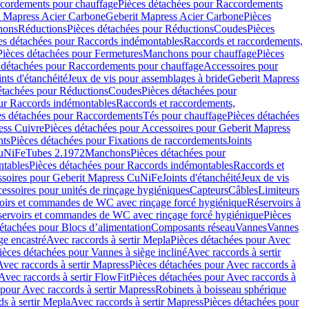
cordements pour chauffage
Pièces détachées pour Raccordements
t Mapress Acier Carbone
Geberit Mapress Acier Carbone
Pièces
hons
Réductions
Pièces détachées pour Réductions
Coudes
Pièces
es détachées pour Raccords indémontables
Raccords et raccordements,
Pièces détachées pour Fermetures
Manchons pour chauffage
Pièces
 détachées pour Raccordements pour chauffage
Accessoires pour
ints d'étanchéité
Jeux de vis pour assemblages à bride
Geberit Mapress
étachées pour Réductions
Coudes
Pièces détachées pour
ur Raccords indémontables
Raccords et raccordements,
es détachées pour Raccordements
Tés pour chauffage
Pièces détachées
ess Cuivre
Pièces détachées pour Accessoires pour Geberit Mapress
nts
Pièces détachées pour Fixations de raccordements
Joints
CuNiFe
Tubes 2.1972
Manchons
Pièces détachées pour
tables
Pièces détachées pour Raccords indémontables
Raccords et
soires pour Geberit Mapress CuNiFe
Joints d'étanchéité
Jeux de vis
essoires pour unités de rinçage hygiéniques
Capteurs
Câbles
Limiteurs
voirs et commandes de WC avec rinçage forcé hygiénique
Réservoirs à
éservoirs et commandes de WC avec rinçage forcé hygiénique
Pièces
étachées pour Blocs d’alimentation
Composants réseau
Vannes
Vannes
ge encastré
Avec raccords à sertir Mepla
Pièces détachées pour Avec
ièces détachées pour Vannes à siège incliné
Avec raccords à sertir
Avec raccords à sertir Mapress
Pièces détachées pour Avec raccords à
Avec raccords à sertir FlowFit
Pièces détachées pour Avec raccords à
 pour Avec raccords à sertir Mapress
Robinets à boisseau sphérique
s à sertir Mepla
Avec raccords à sertir Mapress
Pièces détachées pour