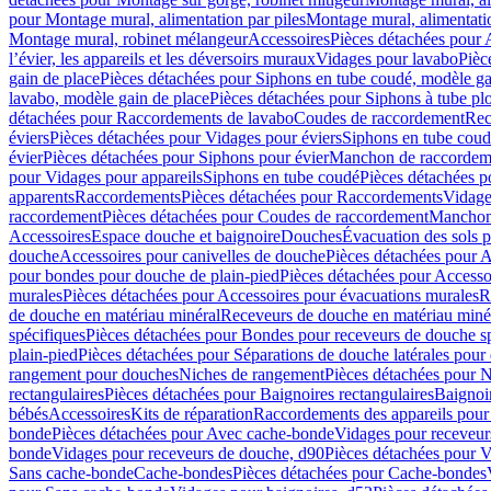
pour Montage mural, alimentation par piles
Montage mural, alimentati
Montage mural, robinet mélangeur
Accessoires
Pièces détachées pour 
l’évier, les appareils et les déversoirs muraux
Vidages pour lavabo
Pièc
gain de place
Pièces détachées pour Siphons en tube coudé, modèle ga
lavabo, modèle gain de place
Pièces détachées pour Siphons à tube pl
détachées pour Raccordements de lavabo
Coudes de raccordement
Rec
éviers
Pièces détachées pour Vidages pour éviers
Siphons en tube cou
évier
Pièces détachées pour Siphons pour évier
Manchon de raccordem
pour Vidages pour appareils
Siphons en tube coudé
Pièces détachées p
apparents
Raccordements
Pièces détachées pour Raccordements
Vidage
raccordement
Pièces détachées pour Coudes de raccordement
Manchon
Accessoires
Espace douche et baignoire
Douches
Évacuation des sols 
douche
Accessoires pour canivelles de douche
Pièces détachées pour A
pour bondes pour douche de plain-pied
Pièces détachées pour Accesso
murales
Pièces détachées pour Accessoires pour évacuations murales
R
de douche en matériau minéral
Receveurs de douche en matériau miné
spécifiques
Pièces détachées pour Bondes pour receveurs de douche s
plain-pied
Pièces détachées pour Séparations de douche latérales pour
rangement pour douches
Niches de rangement
Pièces détachées pour 
rectangulaires
Pièces détachées pour Baignoires rectangulaires
Baignoi
bébés
Accessoires
Kits de réparation
Raccordements des appareils pour 
bonde
Pièces détachées pour Avec cache-bonde
Vidages pour receveur
bonde
Vidages pour receveurs de douche, d90
Pièces détachées pour 
Sans cache-bonde
Cache-bondes
Pièces détachées pour Cache-bondes