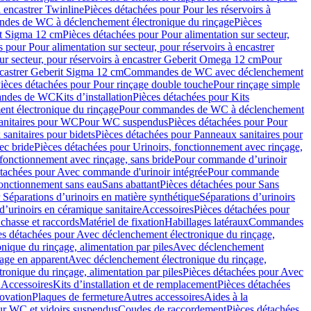
à encastrer Twinline
Pièces détachées pour Pour les réservoirs à
es de WC à déclenchement électronique du rinçage
Pièces
rit Sigma 12 cm
Pièces détachées pour Pour alimentation sur secteur,
 pour Pour alimentation sur secteur, pour réservoirs à encastrer
ur secteur, pour réservoirs à encastrer Geberit Omega 12 cm
Pour
encastrer Geberit Sigma 12 cm
Commandes de WC avec déclenchement
ièces détachées pour Pour rinçage double touche
Pour rinçage simple
mandes de WC
Kits d’installation
Pièces détachées pour Kits
nt électronique du rinçage
Pour commandes de WC à déclenchement
anitaires pour WC
Pour WC suspendus
Pièces détachées pour Pour
sanitaires pour bidets
Pièces détachées pour Panneaux sanitaires pour
ec bride
Pièces détachées pour Urinoirs, fonctionnement avec rinçage,
 fonctionnement avec rinçage, sans bride
Pour commande d’urinoir
étachées pour Avec commande d'urinoir intégrée
Pour commande
fonctionnement sans eau
Sans abattant
Pièces détachées pour Sans
 Séparations d’urinoirs en matière synthétique
Séparations d’urinoirs
d’urinoirs en céramique sanitaire
Accessoires
Pièces détachées pour
chasse et raccords
Matériel de fixation
Habillages latéraux
Commandes
es détachées pour Avec déclenchement électronique du rinçage,
ique du rinçage, alimentation par piles
Avec déclenchement
age en apparent
Avec déclenchement électronique du rinçage,
onique du rinçage, alimentation par piles
Pièces détachées pour Avec
 Accessoires
Kits d’installation et de remplacement
Pièces détachées
novation
Plaques de fermeture
Autres accessoires
Aides à la
ur WC et vidoirs suspendus
Coudes de raccordement
Pièces détachées