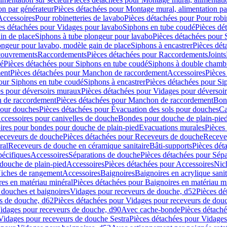
on par générateur
Pièces détachées pour Montage mural, alimentation pa
Accessoires
Pour robinetteries de lavabo
Pièces détachées pour Pour robi
es détachées pour Vidages pour lavabo
Siphons en tube coudé
Pièces dé
in de place
Siphons à tube plongeur pour lavabo
Pièces détachées pour 
ongeur pour lavabo, modèle gain de place
Siphons à encastrer
Pièces dét
ouvrements
Raccordements
Pièces détachées pour Raccordements
Joints
dé
Pièces détachées pour Siphons en tube coudé
Siphons à double chamb
ent
Pièces détachées pour Manchon de raccordement
Accessoires
Pièces
our Siphons en tube coudé
Siphons à encastrer
Pièces détachées pour Sip
s pour déversoirs muraux
Pièces détachées pour Vidages pour déversoi
 de raccordement
Pièces détachées pour Manchon de raccordement
Bon
pour douches
Pièces détachées pour Évacuation des sols pour douches
Ca
ccessoires pour canivelles de douche
Bondes pour douche de plain-pie
ires pour bondes pour douche de plain-pied
Evacuations murales
Pièces
eceveurs de douche
Pièces détachées pour Receveurs de douche
Receve
ral
Receveurs de douche en céramique sanitaire
Bâti-supports
Pièces dét
pécifiques
Accessoires
Séparations de douche
Pièces détachées pour Sép
 douche de plain-pied
Accessoires
Pièces détachées pour Accessoires
Nic
Niches de rangement
Accessoires
Baignoires
Baignoires en acrylique sanit
res en matériau minéral
Pièces détachées pour Baignoires en matériau m
douches et baignoires
Vidages pour receveurs de douche, d52
Pièces dé
s de douche, d62
Pièces détachées pour Vidages pour receveurs de dou
Vidages pour receveurs de douche, d90
Avec cache-bonde
Pièces détach
Vidages pour receveurs de douche Sestra
Pièces détachées pour Vidages