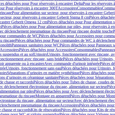
ces détachées pour Pour réservoirs à encastrer Delta
Pour les réservoirs 
our Pour réservoirs à encastrer 300T
Accessoires
Consommables
Command
rinçage
Pour alimentation sur secteur, pour réservoirs à encastrer Gebe
 secteur, pour réservoirs à encastrer Geberit Sigma 8 cm
Pièces détachées
encastrer Geberit Omega 12 cm
Pièces détachées pour Pour alimentation s
m
Pièces détachées pour Pour alimentation par piles, pour réservoirs à 
c déclenchement pneumatique du rinçage
Pour rinçage double touche
P
 pour commandes de WC
Pièces détachées pour Accessoires pour com
u rinçage
Pièces détachées pour Pour commandes de WC à déclencheme
onolith
Panneaux sanitaires pour WC
Pièces détachées pour Panneaux s
Accessoires
Pièces détachées pour Accessoires
Consommables
Panneaux 
s suspendus et au sol
Urinoirs
Urinoirs, fonctionnement avec rinçage, av
fonctionnement avec rinçage, sans bride
Pièces détachées pour Urinoirs,
ir apparente ou à encastrer
Avec commande d'urinoir intégrée
Pièces d
grée
Urinoirs, fonctionnement sans eau
Pièces détachées pour Urinoirs, 
noirs
Séparations d’urinoirs en matière synthétique
Pièces détachées pour
ons d’urinoirs en céramique sanitaire
Pièces détachées pour Séparations 
de chasse et raccords
Pièces détachées pour Tubes de chasse, coudes de 
c déclenchement électronique du rinçage, alimentation sur secteur
Pièc
limentation par piles
Pièces détachées pour Avec déclenchement électron
neumatique du rinçage
Montage en apparent
Pièces détachées pour Mont
tronique du rinçage, alimentation sur secteur
Avec déclenchement électr
clenchement pneumatique du rinçage
Accessoires
Pièces détachées pour
 chasse et raccords
Kits de rénovation
Pièces détachées pour Kits de ré
dages pour WC et vidoirs suspendus
Pièces détachées pour Vidages po