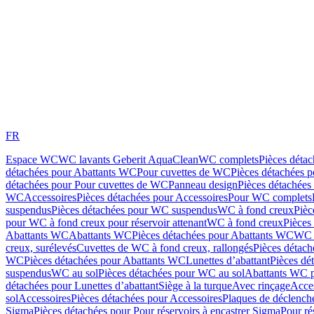
FR
Espace WC
WC lavants Geberit AquaClean
WC complets
Pièces déta
détachées pour Abattants WC
Pour cuvettes de WC
Pièces détachées 
détachées pour Pour cuvettes de WC
Panneau design
Pièces détachées
WC
Accessoires
Pièces détachées pour Accessoires
Pour WC complets
suspendus
Pièces détachées pour WC suspendus
WC à fond creux
Pièc
pour WC à fond creux pour réservoir attenant
WC à fond creux
Pièces
Abattants WC
Abattants WC
Pièces détachées pour Abattants WC
WC 
creux, surélevés
Cuvettes de WC à fond creux, rallongés
Pièces détach
WC
Pièces détachées pour Abattants WC
Lunettes d’abattant
Pièces dé
suspendus
WC au sol
Pièces détachées pour WC au sol
Abattants WC p
détachées pour Lunettes d’abattant
Siège à la turque
Avec rinçage
Acce
sol
Accessoires
Pièces détachées pour Accessoires
Plaques de déclenc
Sigma
Pièces détachées pour Pour réservoirs à encastrer Sigma
Pour ré