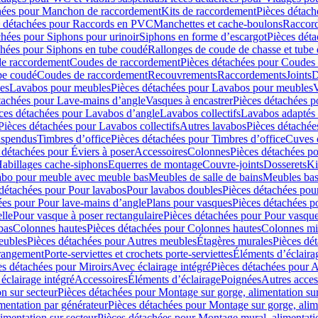
hées pour Manchon de raccordement
Kits de raccordement
Pièces détach
s détachées pour Raccords en PVC
Manchettes et cache-boulons
Raccord
chées pour Siphons pour urinoir
Siphons en forme d’escargot
Pièces dét
chées pour Siphons en tube coudé
Rallonges de coude de chasse et tube 
de raccordement
Coudes de raccordement
Pièces détachées pour Coudes
be coudé
Coudes de raccordement
Recouvrements
Raccordements
Joints
D
es
Lavabos pour meubles
Pièces détachées pour Lavabos pour meubles
V
tachées pour Lave-mains d’angle
Vasques à encastrer
Pièces détachées p
ces détachées pour Lavabos d’angle
Lavabos collectifs
Lavabos adapté
Pièces détachées pour Lavabos collectifs
Autres lavabos
Pièces détachée
uspendus
Timbres dʼoffice
Pièces détachées pour Timbres dʼoffice
Cuves d
 détachées pour Éviers à poser
Accessoires
Colonnes
Pièces détachées p
abillages cache-siphons
Equerres de montage
Couvre-joints
Dosserets
Ki
vabo pour meuble avec meuble bas
Meubles de salle de bains
Meubles bas
 détachées pour Pour lavabos
Pour lavabos doubles
Pièces détachées pou
ées pour Pour lave-mains d’angle
Plans pour vasques
Pièces détachées p
lle
Pour vasque à poser rectangulaire
Pièces détachées pour Pour vasque
bas
Colonnes hautes
Pièces détachées pour Colonnes hautes
Colonnes mi
eubles
Pièces détachées pour Autres meubles
Étagères murales
Pièces dé
 rangement
Porte-serviettes et crochets porte-serviettes
Éléments d’éclaira
es détachées pour Miroirs
Avec éclairage intégré
Pièces détachées pour A
éclairage intégré
Accessoires
Éléments d’éclairage
Poignées
Autres acces
n sur secteur
Pièces détachées pour Montage sur gorge, alimentation sur
mentation par générateur
Pièces détachées pour Montage sur gorge, alim
imentation sur secteur
Pièces détachées pour Montage mural, alimentatio