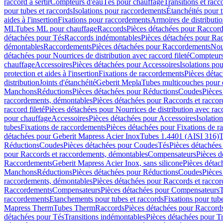
raccord à sertir
Compteurs d'eau
Tés pour chauffage
Transitions et rac
pour tubes et raccords
Isolations pour raccordements
Étanchéités pour t
aides à l'insertion
Fixations pour raccordements
Armoires de distributi
ML
Tubes ML pour chauffage
Raccords
Pièces détachées pour Raccor
détachées pour Tés
Raccords indémontables
Pièces détachées pour Ra
démontables
Raccordements
Pièces détachées pour Raccordements
Nou
détachées pour Nourrices de distribution avec raccord fileté
Compteurs
chauffage
Accessoires
Pièces détachées pour Accessoires
Isolations pou
protection et aides à l'insertion
Fixations de raccordements
Pièces déta
distribution
Joints d'étanchéité
Geberit Mepla
Tubes multicouches pour 
Manchons
Réductions
Pièces détachées pour Réductions
Coudes
Pièces
raccordements, démontables
Pièces détachées pour Raccords et racco
raccord fileté
Pièces détachées pour Nourrices de distribution avec racc
pour chauffage
Accessoires
Pièces détachées pour Accessoires
Isolatio
tubes
Fixations de raccordements
Pièces détachées pour Fixations de 
détachées pour Geberit Mapress Acier Inox
Tubes 1.4401 (AISI 316)
T
Réductions
Coudes
Pièces détachées pour Coudes
Tés
Pièces détachées
pour Raccords et raccordements, démontables
Compensateurs
Pièces 
Raccordements
Geberit Mapress Acier Inox, sans silicone
Pièces détac
Manchons
Réductions
Pièces détachées pour Réductions
Coudes
Pièces
raccordements, démontables
Pièces détachées pour Raccords et racco
Raccordements
Compensateurs
Pièces détachées pour Compensateurs
T
raccordements
Etanchements pour tubes et raccords
Fixations pour tub
Mapress Therm
Tubes Therm
Raccords
Pièces détachées pour Raccord
détachées pour Tés
Transitions indémontables
Pièces détachées pour T