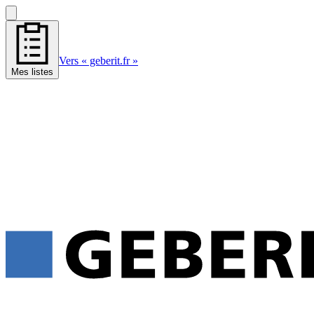
Vers « geberit.fr »
Mes listes