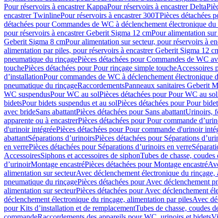
Pour réservoirs à encastrer Kappa
Pour réservoirs à encastrer Delta
Piè
encastrer Twinline
Pour réservoirs à encastrer 300T
Pièces détachées p
détachées pour Commandes de WC à déclenchement électronique du 
pour réservoirs à encastrer Geberit Sigma 12 cm
Pour alimentation sur
Geberit Sigma 8 cm
Pour alimentation sur secteur, pour réservoirs à 
alimentation par piles, pour réservoirs à encastrer Geberit Sigma 12 c
pneumatique du rinçage
Pièces détachées pour Commandes de WC ave
touche
Pièces détachées pour Pour rinçage simple touche
Accessoires
d’installation
Pour commandes de WC à déclenchement électronique d
pneumatique du rinçage
Raccordements
Panneaux sanitaires Geberit M
WC suspendus
Pour WC au sol
Pièces détachées pour Pour WC au sol
bidets
Pour bidets suspendus et au sol
Pièces détachées pour Pour bidet
avec bride
Sans abattant
Pièces détachées pour Sans abattant
Urinoirs, 
apparente ou à encastrer
Pièces détachées pour Pour commande d’urino
d'urinoir intégrée
Pièces détachées pour Pour commande d'urinoir inté
abattant
Séparations d’urinoirs
Pièces détachées pour Séparations d’uri
en verre
Pièces détachées pour Séparations d’urinoirs en verre
Séparati
Accessoires
Siphons et accessoires de siphon
Tubes de chasse, coudes 
dʼurinoir
Montage encastré
Pièces détachées pour Montage encastré
Ave
alimentation sur secteur
Avec déclenchement électronique du rinçage, a
pneumatique du rinçage
Pièces détachées pour Avec déclenchement p
alimentation sur secteur
Pièces détachées pour Avec déclenchement élec
déclenchement électronique du rinçage, alimentation par piles
Avec dé
pour Kits d’installation et de remplacement
Tubes de chasse, coudes de
commande
Raccordements des appareils pour WC, urinoirs et bidets
Vi