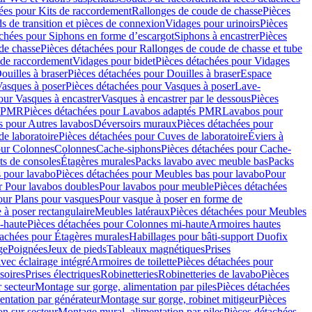
ées pour Kits de raccordement
Rallonges de coude de chasse
Pièces
s de transition et pièces de connexion
Vidages pour urinoirs
Pièces
achées pour Siphons en forme d’escargot
Siphons à encastrer
Pièces
de chasse
Pièces détachées pour Rallonges de coude de chasse et tube
 de raccordement
Vidages pour bidet
Pièces détachées pour Vidages
ouilles à braser
Pièces détachées pour Douilles à braser
Espace
asques à poser
Pièces détachées pour Vasques à poser
Lave-
our Vasques à encastrer
Vasques à encastrer par le dessous
Pièces
s PMR
Pièces détachées pour Lavabos adaptés PMR
Lavabos pour
s pour Autres lavabos
Déversoirs muraux
Pièces détachées pour
e laboratoire
Pièces détachées pour Cuves de laboratoire
Éviers à
our Colonnes
Colonnes
Cache-siphons
Pièces détachées pour Cache-
ts de consoles
Étagères murales
Packs lavabo avec meuble bas
Packs
 pour lavabo
Pièces détachées pour Meubles bas pour lavabo
Pour
r Pour lavabos doubles
Pour lavabos pour meuble
Pièces détachées
our Plans pour vasques
Pour vasque à poser en forme de
 à poser rectangulaire
Meubles latéraux
Pièces détachées pour Meubles
-haute
Pièces détachées pour Colonnes mi-haute
Armoires hautes
tachées pour Étagères murales
Habillages pour bâti-support Duofix
ge
Poignées
Jeux de pieds
Tableaux magnétiques
Prises
vec éclairage intégré
Armoires de toilette
Pièces détachées pour
soires
Prises électriques
Robinetteries
Robinetteries de lavabo
Pièces
 secteur
Montage sur gorge, alimentation par piles
Pièces détachées
entation par générateur
Montage sur gorge, robinet mitigeur
Pièces
n sur secteur
Montage mural, alimentation par piles
Pièces détachées