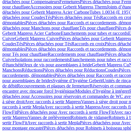
détachées pour Compensateurs
Fermetures
Pièces détachées pour Ferm
pour chauffage
Accessoires pour Geberit Mapress Therm
Joints d’étan
détachées pour Geberit Mapress Acier Carbone
Tubes 1.0034 (E 195)
détachées pour Coudes
Tés
Pièces détachées pour Tés
Raccords en cro
démontables
Pièces détachées pour Raccords et raccordements, démon
détachées pour Manchons pour chauffage
Tés pour chauffage
Pièces d
Geberit Mapress Acier Carbone
Etanchements pour tubes et raccords
E
Cuivre
Geberit Mapress Cuivre
Pièces détachées pour Geberit Mapres
Coudes
Tés
Pièces détachées pour Tés
Raccords en croix
Pièces détach
démontables
Pièces détachées pour Raccords et raccordements, démon
pour Tés pour chauffage
Raccordements pour chauffage
Pièces détach
Cuivre
Isolations pour raccordements
Etanchements pour tubes et racc
d'étanchéité
Jeux de vis pour assemblages à bride
Geberit Mapress Cu
Manchons
Réductions
Pièces détachées pour Réductions
Coudes
Pièces
raccordements, démontables
Pièces détachées pour Raccords et racco
pour assemblages de brides
Système d’hygiène Geberit
Unités de rinç
de débit
Recouvrements et plaques de fermeture
Réservoirs et comman
encastrer avec rinçage forcé hygiénique
Modules d’hygiène à intégrer
détachées pour Accessoires pour réservoirs et commandes de WC avec
à siège droit
Avec raccords à sertir Mapress
Vannes à siège droit pour 
raccords à sertir Mepla
Avec raccords à sertir Mapress
Avec raccords fi
FlowFit
Pièces détachées pour Avec raccords à sertir FlowFit
Avec racc
sertir Mapress
Vannes de prélèvement
Robinets de vidange
Robinets à 
sertir FlowFit
Avec raccords à sertir Mepla
Pièces détachées pour Avec 
pour montage encastré
Pièces détachées pour Robinets à boisseau sph