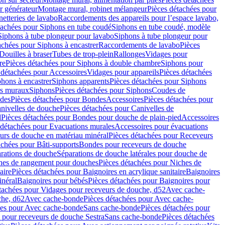
r générateur
Montage mural, robinet mélangeur
Pièces détachées pour
netteries de lavabo
Raccordements des appareils pour l’espace lavabo,
tachées pour Siphons en tube coudé
Siphons en tube coudé, modèle
Siphons à tube plongeur pour lavabo
Siphons à tube plongeur pour
achées pour Siphons à encastrer
Raccordements de lavabo
Pièces
Douilles à braser
Tubes de trop-plein
Rallonges
Vidages pour
re
Pièces détachées pour Siphons à double chambre
Siphons pour
 détachées pour Accessoires
Vidages pour appareils
Pièces détachées
hons à encastrer
Siphons apparents
Pièces détachées pour Siphons
rs muraux
Siphons
Pièces détachées pour Siphons
Coudes de
des
Pièces détachées pour Bondes
Accessoires
Pièces détachées pour
nivelles de douche
Pièces détachées pour Canivelles de
d
Pièces détachées pour Bondes pour douche de plain-pied
Accessoires
 détachées pour Evacuations murales
Accessoires pour évacuations
urs de douche en matériau minéral
Pièces détachées pour Receveurs
achées pour Bâti-supports
Bondes pour receveurs de douche
arations de douche
Séparations de douche latérales pour douche de
hes de rangement pour douches
Pièces détachées pour Niches de
aire
Pièces détachées pour Baignoires en acrylique sanitaire
Baignoires
inéral
Baignoires pour bébés
Pièces détachées pour Baignoires pour
tachées pour Vidages pour receveurs de douche, d52
Avec cache-
che, d62
Avec cache-bonde
Pièces détachées pour Avec cache-
ées pour Avec cache-bonde
Sans cache-bonde
Pièces détachées pour
 pour receveurs de douche Sestra
Sans cache-bonde
Pièces détachées