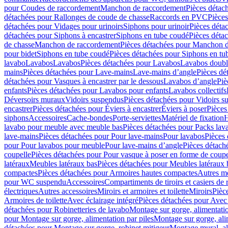
pour Coudes de raccordement
Manchon de raccordement
Pièces détac
détachées pour Rallonges de coude de chasse
Raccords en PVC
Pièce
détachées pour Vidages pour urinoirs
Siphons pour urinoir
Pièces déta
détachées pour Siphons à encastrer
Siphons en tube coudé
Pièces déta
de chasse
Manchon de raccordement
Pièces détachées pour Manchon 
pour bidet
Siphons en tube coudé
Pièces détachées pour Siphons en tu
lavabo
Lavabos
Lavabos
Pièces détachées pour Lavabos
Lavabos doubl
mains
Pièces détachées pour Lave-mains
Lave-mains d’angle
Pièces dé
détachées pour Vasques à encastrer par le dessous
Lavabos d’angle
Piè
enfants
Pièces détachées pour Lavabos pour enfants
Lavabos collectifs
Déversoirs muraux
Vidoirs suspendus
Pièces détachées pour Vidoirs s
encastrer
Pièces détachées pour Éviers à encastrer
Éviers à poser
Pièces
siphons
Accessoires
Cache-bondes
Porte-serviettes
Matériel de fixation
H
lavabo pour meuble avec meuble bas
Pièces détachées pour Packs la
lave-mains
Pièces détachées pour Pour lave-mains
Pour lavabos
Pièces
pour Pour lavabos pour meuble
Pour lave-mains d’angle
Pièces détach
coupelle
Pièces détachées pour Pour vasque à poser en forme de coupe
latéraux
Meubles latéraux bas
Pièces détachées pour Meubles latéraux 
compactes
Pièces détachées pour Armoires hautes compactes
Autres m
pour WC suspendu
Accessoires
Compartiments de tiroirs et casiers de
électriques
Autres accessoires
Miroirs et armoires et toilette
Miroirs
Pièc
Armoires de toilette
Avec éclairage intégré
Pièces détachées pour Avec 
détachées pour Robinetteries de lavabo
Montage sur gorge, alimentatio
pour Montage sur gorge, alimentation par piles
Montage sur gorge, ali
détachées pour Montage sur gorge, robinet mitigeur
Montage mural, al