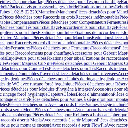
etures
Tés pour chauffage
Pièces détachées pour Tés pour chauffage
Rac
chéité
Packs de vis pour assemblages à bride
Fixations pour tubes
Geberi
Tubes 1.0215 (E 220)
Mamelons
Manchons
Pièces détachées pour Manc
ix
Pièces détachées pour Raccords en croix
Raccords indémontables
Pièc
tables
Compensateurs
Pièces détachées pour Compensateurs
Fermetures
étachées pour Tés pour chauffage
Raccordements pour chauffage
Pièces
njoliveurs pour tubes
Fixations pour tubes
Fixations de raccordements
Jo
s Cuivre
Manchons
Pièces détachées pour Manchons
Réductions
Pièces d
ées pour Raccords en croix
Raccords indémontables
Pièces détachées po
tables
Fermetures
Pièces détachées pour Fermetures
Raccordements
Pièc
ées pour Raccordements pour chauffage
Accessoires pour Geberit Mapr
ords
Enjoliveurs pour tubes
Fixations pour tubes
Fixations de raccordeme
NiFe
Geberit Mapress CuNiFe
Pièces détachées pour Geberit Mapress 
 détachées pour Coudes
Tés
Pièces détachées pour Tés
Raccords indémon
rdements, démontables
Traversées
Pièces détachées pour Traversées
Acces
age hygiéniques
Pièces détachées pour Unités de rinçage hygiéniques
Acc
des de WC avec rinçage forcé hygiénique
Pièces détachées pour Réser
Pièces détachées pour Modules d’hygiène à intégrer
Accessoires pour r
 rinçage forcé hygiénique
Capteurs
Câbles
Blocs d’alimentation
Pièces d
montage encastré
Pièces détachées pour Vannes à siège droit pour monta
letés
Pièces détachées pour Avec raccords filetés
Vannes à siège incliné
P
ords à sertir Mepla
Pièces détachées pour Avec raccords à sertir Mepla
boisseau sphérique
Pièces détachées pour Robinets à boisseau sphérique
raccords à sertir Mepla
Avec raccords à sertir Mapress
Pièces détachées
érique pour montage encastré
Avec raccords à sertir FlowFit
Avec raccord