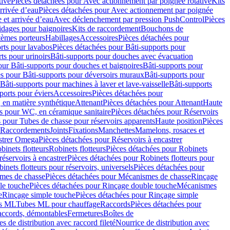
tive
Pièces détachées pour Avec actionnement par poignée rotative
Kits
rrivée d’eau
Pièces détachées pour Avec actionnement par poignée
 et arrivée d’eau
Avec déclenchement par pression PushControl
Pièces
idages pour baignoires
Kits de raccordement
Bouchons de
tèmes porteurs
Habillages
Accessoires
Pièces détachées pour
rts pour lavabos
Pièces détachées pour Bâti-supports pour
ts pour urinoirs
Bâti-supports pour douches avec évacuation
our Bâti-supports pour douches et baignoires
Bâti-supports pour
es pour Bâti-supports pour déversoirs muraux
Bâti-supports pour
Bâti-supports pour machines à laver et lave-vaisselle
Bâti-supports
ports pour éviers
Accessoires
Pièces détachées pour
 en matière synthétique
Attenant
Pièces détachées pour Attenant
Haute
s pour WC, en céramique sanitaire
Pièces détachées pour Réservoirs
 pour Tubes de chasse pour réservoirs apparents
Haute position
Pièces
r Raccordements
Joints
Fixations
Manchettes
Mamelons, rosaces et
astrer Omega
Pièces détachées pour Réservoirs à encastrer
inets flotteurs
Robinets flotteurs
Pièces détachées pour Robinets
réservoirs à encastrer
Pièces détachées pour Robinets flotteurs pour
inets flotteurs pour réservoirs, universels
Pièces détachées pour
mes de chasse
Pièces détachées pour Mécanismes de chasse
Rinçage
le touche
Pièces détachées pour Rinçage double touche
Mécanismes
e
Rinçage simple touche
Pièces détachées pour Rinçage simple
s ML
Tubes ML pour chauffage
Raccords
Pièces détachées pour
raccords, démontables
Fermetures
Boîtes de
s de distribution avec raccord fileté
Nourrice de distribution avec