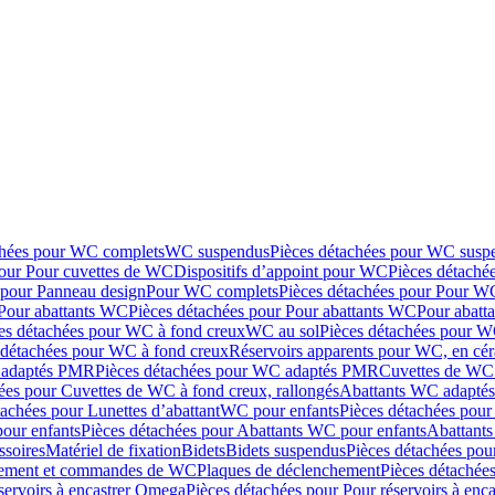
chées pour WC complets
WC suspendus
Pièces détachées pour WC susp
pour Pour cuvettes de WC
Dispositifs d’appoint pour WC
Pièces détaché
 pour Panneau design
Pour WC complets
Pièces détachées pour Pour W
Pour abattants WC
Pièces détachées pour Pour abattants WC
Pour abatt
es détachées pour WC à fond creux
WC au sol
Pièces détachées pour W
 détachées pour WC à fond creux
Réservoirs apparents pour WC, en cér
adaptés PMR
Pièces détachées pour WC adaptés PMR
Cuvettes de WC 
ées pour Cuvettes de WC à fond creux, rallongés
Abattants WC adapt
tachées pour Lunettes d’abattant
WC pour enfants
Pièces détachées pou
our enfants
Pièces détachées pour Abattants WC pour enfants
Abattant
ssoires
Matériel de fixation
Bidets
Bidets suspendus
Pièces détachées pou
hement et commandes de WC
Plaques de déclenchement
Pièces détachée
servoirs à encastrer Omega
Pièces détachées pour Pour réservoirs à enc