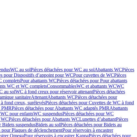
endus
WC au sol
Pièces détachées pour WC au sol
Abattants WC
Pièces
es pour Dispositifs d’appoint pour WC
Pour cuvettes de WC
Pièces
C complets
Pour abattants WC
Pièces détachées pour Pour abattants
ants WC et WC complets
Consommables
WC et abattants WC
WC
C au sol
WC à fond creux pour réservoir attenant
Pièces détachées
amique sanitaire
Attenant
Abattants WC
Pièces détachées pour
à fond creux, surélevés
Pièces détachées pour Cuvettes de WC à fond
és PMR
Pièces détachées pour Abattants WC adaptés PMR
Abattants
r WC pour enfants
WC suspendus
Pièces détachées pour WC
s WC
Pièces détachées pour Abattants WC
Lunettes d’abattant
Pièces
r Bidets suspendus
Bidets au sol
Pièces détachées pour Bidets au
s pour Plaques de déclenchement
Pour réservoirs à encastrer
astrer Omega
Pour réservoirs à encastrer Kappa
Pièces détachées pour