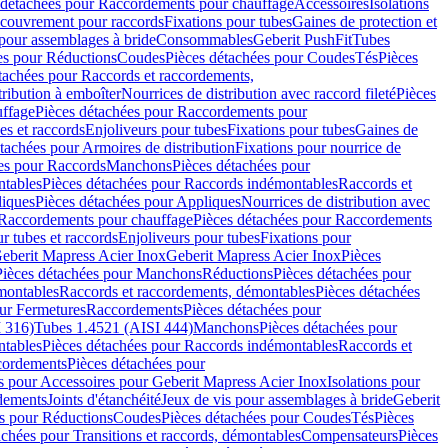
 détachées pour Raccordements pour chauffage
Accessoires
Isolations
couvrement pour raccords
Fixations pour tubes
Gaines de protection et
 pour assemblages à bride
Consommables
Geberit PushFit
Tubes
es pour Réductions
Coudes
Pièces détachées pour Coudes
Tés
Pièces
tachées pour Raccords et raccordements,
tribution à emboîter
Nourrices de distribution avec raccord fileté
Pièces
ffage
Pièces détachées pour Raccordements pour
s et raccords
Enjoliveurs pour tubes
Fixations pour tubes
Gaines de
tachées pour Armoires de distribution
Fixations pour nourrice de
es pour Raccords
Manchons
Pièces détachées pour
tables
Pièces détachées pour Raccords indémontables
Raccords et
iques
Pièces détachées pour Appliques
Nourrices de distribution avec
Raccordements pour chauffage
Pièces détachées pour Raccordements
 tubes et raccords
Enjoliveurs pour tubes
Fixations pour
eberit Mapress Acier Inox
Geberit Mapress Acier Inox
Pièces
Pièces détachées pour Manchons
Réductions
Pièces détachées pour
montables
Raccords et raccordements, démontables
Pièces détachées
ur Fermetures
Raccordements
Pièces détachées pour
 316)
Tubes 1.4521 (AISI 444)
Manchons
Pièces détachées pour
tables
Pièces détachées pour Raccords indémontables
Raccords et
ordements
Pièces détachées pour
s pour Accessoires pour Geberit Mapress Acier Inox
Isolations pour
rdements
Joints d'étanchéité
Jeux de vis pour assemblages à bride
Geberit
s pour Réductions
Coudes
Pièces détachées pour Coudes
Tés
Pièces
achées pour Transitions et raccords, démontables
Compensateurs
Pièces