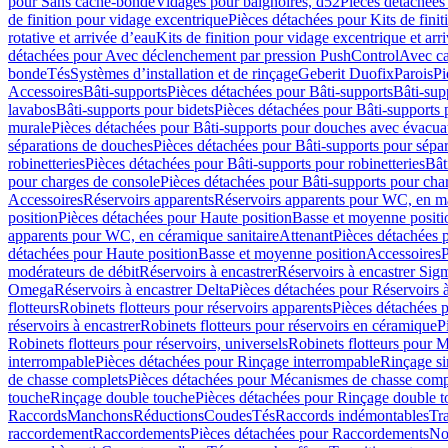
pour Sans cache-bonde
Vidages pour baignoires, d52
Pièces détachées
de finition pour vidage excentrique
Pièces détachées pour Kits de fini
rotative et arrivée d’eau
Kits de finition pour vidage excentrique et arr
détachées pour Avec déclenchement par pression PushControl
Avec c
bonde
Tés
Systèmes d’installation et de rinçage
Geberit Duofix
Parois
Pi
Accessoires
Bâti-supports
Pièces détachées pour Bâti-supports
Bâti-su
lavabos
Bâti-supports pour bidets
Pièces détachées pour Bâti-supports 
murale
Pièces détachées pour Bâti-supports pour douches avec évacua
séparations de douches
Pièces détachées pour Bâti-supports pour sépa
robinetteries
Pièces détachées pour Bâti-supports pour robinetteries
Bât
pour charges de console
Pièces détachées pour Bâti-supports pour cha
Accessoires
Réservoirs apparents
Réservoirs apparents pour WC, en ma
position
Pièces détachées pour Haute position
Basse et moyenne positi
apparents pour WC, en céramique sanitaire
Attenant
Pièces détachées 
détachées pour Haute position
Basse et moyenne position
Accessoires
P
modérateurs de débit
Réservoirs à encastrer
Réservoirs à encastrer Sig
Omega
Réservoirs à encastrer Delta
Pièces détachées pour Réservoirs à
flotteurs
Robinets flotteurs pour réservoirs apparents
Pièces détachées p
réservoirs à encastrer
Robinets flotteurs pour réservoirs en céramique
P
Robinets flotteurs pour réservoirs, universels
Robinets flotteurs pour 
interrompable
Pièces détachées pour Rinçage interrompable
Rinçage s
de chasse complets
Pièces détachées pour Mécanismes de chasse comp
touche
Rinçage double touche
Pièces détachées pour Rinçage double 
Raccords
Manchons
Réductions
Coudes
Tés
Raccords indémontables
Tra
raccordement
Raccordements
Pièces détachées pour Raccordements
Nou