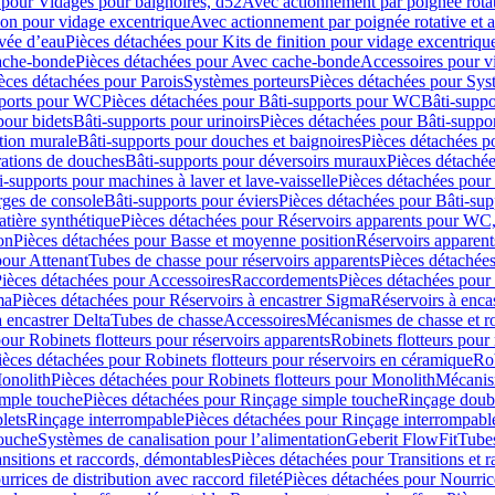
 pour Vidages pour baignoires, d52
Avec actionnement par poignée rota
tion pour vidage excentrique
Avec actionnement par poignée rotative et a
ivée d’eau
Pièces détachées pour Kits de finition pour vidage excentrique
ache-bonde
Pièces détachées pour Avec cache-bonde
Accessoires pour v
èces détachées pour Parois
Systèmes porteurs
Pièces détachées pour Sys
pports pour WC
Pièces détachées pour Bâti-supports pour WC
Bâti-suppo
pour bidets
Bâti-supports pour urinoirs
Pièces détachées pour Bâti-suppor
tion murale
Bâti-supports pour douches et baignoires
Pièces détachées p
rations de douches
Bâti-supports pour déversoirs muraux
Pièces détaché
i-supports pour machines à laver et lave-vaisselle
Pièces détachées pour 
rges de console
Bâti-supports pour éviers
Pièces détachées pour Bâti-sup
tière synthétique
Pièces détachées pour Réservoirs apparents pour WC,
on
Pièces détachées pour Basse et moyenne position
Réservoirs apparent
pour Attenant
Tubes de chasse pour réservoirs apparents
Pièces détachées
ièces détachées pour Accessoires
Raccordements
Pièces détachées pou
ma
Pièces détachées pour Réservoirs à encastrer Sigma
Réservoirs à enc
 encastrer Delta
Tubes de chasse
Accessoires
Mécanismes de chasse et rob
our Robinets flotteurs pour réservoirs apparents
Robinets flotteurs pour 
ièces détachées pour Robinets flotteurs pour réservoirs en céramique
Rob
Monolith
Pièces détachées pour Robinets flotteurs pour Monolith
Mécanis
imple touche
Pièces détachées pour Rinçage simple touche
Rinçage doub
lets
Rinçage interrompable
Pièces détachées pour Rinçage interrompabl
touche
Systèmes de canalisation pour l’alimentation
Geberit FlowFit
Tube
nsitions et raccords, démontables
Pièces détachées pour Transitions et 
rrices de distribution avec raccord fileté
Pièces détachées pour Nourrice