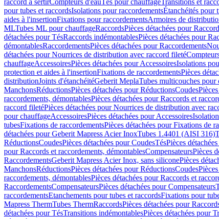
raccord à sertir
Compteurs d'eau
Tés pour chauffage
Transitions et rac
pour tubes et raccords
Isolations pour raccordements
Étanchéités pour t
aides à l'insertion
Fixations pour raccordements
Armoires de distributi
ML
Tubes ML pour chauffage
Raccords
Pièces détachées pour Raccor
détachées pour Tés
Raccords indémontables
Pièces détachées pour Ra
démontables
Raccordements
Pièces détachées pour Raccordements
Nou
détachées pour Nourrices de distribution avec raccord fileté
Compteurs
chauffage
Accessoires
Pièces détachées pour Accessoires
Isolations pou
protection et aides à l'insertion
Fixations de raccordements
Pièces déta
distribution
Joints d'étanchéité
Geberit Mepla
Tubes multicouches pour 
Manchons
Réductions
Pièces détachées pour Réductions
Coudes
Pièces
raccordements, démontables
Pièces détachées pour Raccords et racco
raccord fileté
Pièces détachées pour Nourrices de distribution avec racc
pour chauffage
Accessoires
Pièces détachées pour Accessoires
Isolatio
tubes
Fixations de raccordements
Pièces détachées pour Fixations de 
détachées pour Geberit Mapress Acier Inox
Tubes 1.4401 (AISI 316)
T
Réductions
Coudes
Pièces détachées pour Coudes
Tés
Pièces détachées
pour Raccords et raccordements, démontables
Compensateurs
Pièces 
Raccordements
Geberit Mapress Acier Inox, sans silicone
Pièces détac
Manchons
Réductions
Pièces détachées pour Réductions
Coudes
Pièces
raccordements, démontables
Pièces détachées pour Raccords et racco
Raccordements
Compensateurs
Pièces détachées pour Compensateurs
T
raccordements
Etanchements pour tubes et raccords
Fixations pour tub
Mapress Therm
Tubes Therm
Raccords
Pièces détachées pour Raccord
détachées pour Tés
Transitions indémontables
Pièces détachées pour T