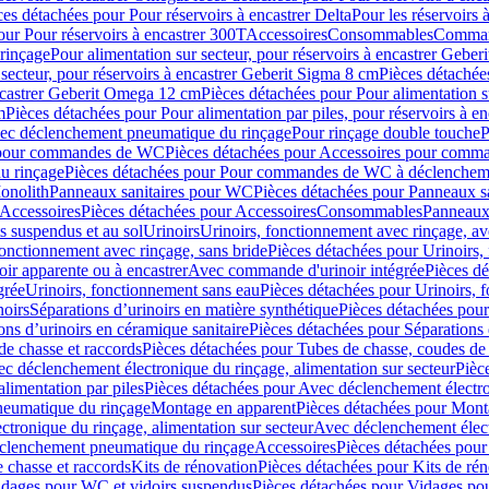
ces détachées pour Pour réservoirs à encastrer Delta
Pour les réservoirs 
our Pour réservoirs à encastrer 300T
Accessoires
Consommables
Command
rinçage
Pour alimentation sur secteur, pour réservoirs à encastrer Gebe
 secteur, pour réservoirs à encastrer Geberit Sigma 8 cm
Pièces détachées
encastrer Geberit Omega 12 cm
Pièces détachées pour Pour alimentation s
m
Pièces détachées pour Pour alimentation par piles, pour réservoirs à 
c déclenchement pneumatique du rinçage
Pour rinçage double touche
P
 pour commandes de WC
Pièces détachées pour Accessoires pour com
u rinçage
Pièces détachées pour Pour commandes de WC à déclencheme
onolith
Panneaux sanitaires pour WC
Pièces détachées pour Panneaux s
Accessoires
Pièces détachées pour Accessoires
Consommables
Panneaux 
s suspendus et au sol
Urinoirs
Urinoirs, fonctionnement avec rinçage, av
fonctionnement avec rinçage, sans bride
Pièces détachées pour Urinoirs,
ir apparente ou à encastrer
Avec commande d'urinoir intégrée
Pièces d
grée
Urinoirs, fonctionnement sans eau
Pièces détachées pour Urinoirs, 
noirs
Séparations d’urinoirs en matière synthétique
Pièces détachées pour
ons d’urinoirs en céramique sanitaire
Pièces détachées pour Séparations 
de chasse et raccords
Pièces détachées pour Tubes de chasse, coudes de 
c déclenchement électronique du rinçage, alimentation sur secteur
Pièc
limentation par piles
Pièces détachées pour Avec déclenchement électron
neumatique du rinçage
Montage en apparent
Pièces détachées pour Mont
tronique du rinçage, alimentation sur secteur
Avec déclenchement électr
clenchement pneumatique du rinçage
Accessoires
Pièces détachées pour
 chasse et raccords
Kits de rénovation
Pièces détachées pour Kits de ré
dages pour WC et vidoirs suspendus
Pièces détachées pour Vidages po