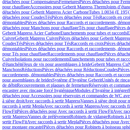
détachées pour Compensateurs
Fermetures
Pièces détachées pour Ferm
pour chauffage
Accessoires pour Geberit Mapress Therm
Joints d’étan
détachées pour Geberit Mapress Acier Carbone
Tubes 1.0034 (E 195)
détachées pour Coudes
Tés
Pièces détachées pour Tés
Raccords en cro
démontables
Pièces détachées pour Raccords et raccordements, démon
détachées pour Manchons pour chauffage
Tés pour chauffage
Pièces d
Geberit Mapress Acier Carbone
Etanchements pour tubes et raccords
E
Cuivre
Geberit Mapress Cuivre
Pièces détachées pour Geberit Mapres
Coudes
Tés
Pièces détachées pour Tés
Raccords en croix
Pièces détach
démontables
Pièces détachées pour Raccords et raccordements, démon
pour Tés pour chauffage
Raccordements pour chauffage
Pièces détach
Cuivre
Isolations pour raccordements
Etanchements pour tubes et racc
d'étanchéité
Jeux de vis pour assemblages à bride
Geberit Mapress Cu
Manchons
Réductions
Pièces détachées pour Réductions
Coudes
Pièces
raccordements, démontables
Pièces détachées pour Raccords et racco
pour assemblages de brides
Système d’hygiène Geberit
Unités de rinç
de débit
Recouvrements et plaques de fermeture
Réservoirs et comman
encastrer avec rinçage forcé hygiénique
Modules d’hygiène à intégrer
détachées pour Accessoires pour réservoirs et commandes de WC avec
à siège droit
Avec raccords à sertir Mapress
Vannes à siège droit pour 
raccords à sertir Mepla
Avec raccords à sertir Mapress
Avec raccords fi
FlowFit
Pièces détachées pour Avec raccords à sertir FlowFit
Avec racc
sertir Mapress
Vannes de prélèvement
Robinets de vidange
Robinets à 
sertir FlowFit
Avec raccords à sertir Mepla
Pièces détachées pour Avec 
pour montage encastré
Pièces détachées pour Robinets à boisseau sph