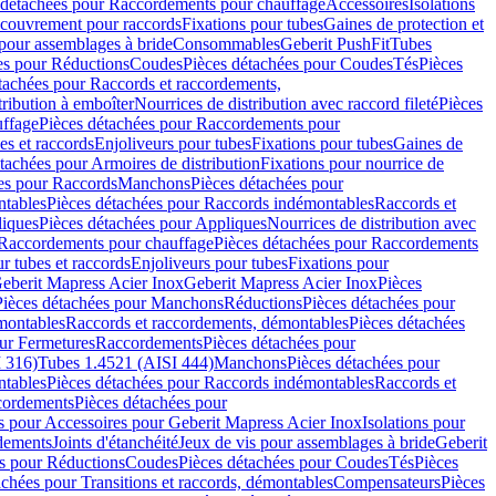
 détachées pour Raccordements pour chauffage
Accessoires
Isolations
couvrement pour raccords
Fixations pour tubes
Gaines de protection et
 pour assemblages à bride
Consommables
Geberit PushFit
Tubes
es pour Réductions
Coudes
Pièces détachées pour Coudes
Tés
Pièces
tachées pour Raccords et raccordements,
tribution à emboîter
Nourrices de distribution avec raccord fileté
Pièces
ffage
Pièces détachées pour Raccordements pour
s et raccords
Enjoliveurs pour tubes
Fixations pour tubes
Gaines de
tachées pour Armoires de distribution
Fixations pour nourrice de
es pour Raccords
Manchons
Pièces détachées pour
tables
Pièces détachées pour Raccords indémontables
Raccords et
iques
Pièces détachées pour Appliques
Nourrices de distribution avec
Raccordements pour chauffage
Pièces détachées pour Raccordements
 tubes et raccords
Enjoliveurs pour tubes
Fixations pour
eberit Mapress Acier Inox
Geberit Mapress Acier Inox
Pièces
Pièces détachées pour Manchons
Réductions
Pièces détachées pour
montables
Raccords et raccordements, démontables
Pièces détachées
ur Fermetures
Raccordements
Pièces détachées pour
 316)
Tubes 1.4521 (AISI 444)
Manchons
Pièces détachées pour
tables
Pièces détachées pour Raccords indémontables
Raccords et
ordements
Pièces détachées pour
s pour Accessoires pour Geberit Mapress Acier Inox
Isolations pour
rdements
Joints d'étanchéité
Jeux de vis pour assemblages à bride
Geberit
s pour Réductions
Coudes
Pièces détachées pour Coudes
Tés
Pièces
achées pour Transitions et raccords, démontables
Compensateurs
Pièces