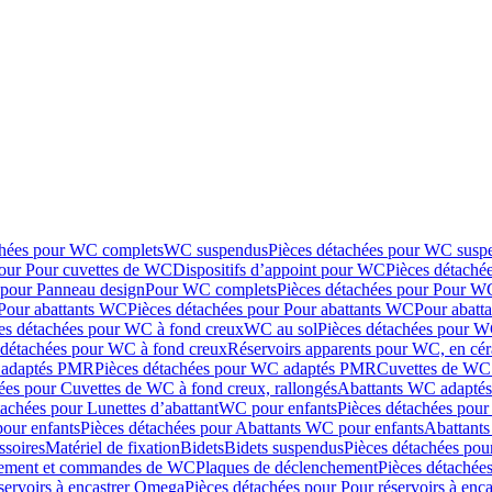
chées pour WC complets
WC suspendus
Pièces détachées pour WC susp
pour Pour cuvettes de WC
Dispositifs d’appoint pour WC
Pièces détaché
 pour Panneau design
Pour WC complets
Pièces détachées pour Pour W
Pour abattants WC
Pièces détachées pour Pour abattants WC
Pour abatt
es détachées pour WC à fond creux
WC au sol
Pièces détachées pour W
 détachées pour WC à fond creux
Réservoirs apparents pour WC, en cér
adaptés PMR
Pièces détachées pour WC adaptés PMR
Cuvettes de WC 
ées pour Cuvettes de WC à fond creux, rallongés
Abattants WC adapt
tachées pour Lunettes d’abattant
WC pour enfants
Pièces détachées pou
our enfants
Pièces détachées pour Abattants WC pour enfants
Abattant
ssoires
Matériel de fixation
Bidets
Bidets suspendus
Pièces détachées pou
hement et commandes de WC
Plaques de déclenchement
Pièces détachée
servoirs à encastrer Omega
Pièces détachées pour Pour réservoirs à enc