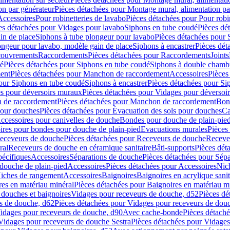
on par générateur
Pièces détachées pour Montage mural, alimentation pa
Accessoires
Pour robinetteries de lavabo
Pièces détachées pour Pour robi
es détachées pour Vidages pour lavabo
Siphons en tube coudé
Pièces dé
in de place
Siphons à tube plongeur pour lavabo
Pièces détachées pour 
ongeur pour lavabo, modèle gain de place
Siphons à encastrer
Pièces dét
ouvrements
Raccordements
Pièces détachées pour Raccordements
Joints
dé
Pièces détachées pour Siphons en tube coudé
Siphons à double chamb
ent
Pièces détachées pour Manchon de raccordement
Accessoires
Pièces
our Siphons en tube coudé
Siphons à encastrer
Pièces détachées pour Sip
s pour déversoirs muraux
Pièces détachées pour Vidages pour déversoi
 de raccordement
Pièces détachées pour Manchon de raccordement
Bon
pour douches
Pièces détachées pour Évacuation des sols pour douches
Ca
ccessoires pour canivelles de douche
Bondes pour douche de plain-pie
ires pour bondes pour douche de plain-pied
Evacuations murales
Pièces
eceveurs de douche
Pièces détachées pour Receveurs de douche
Receve
ral
Receveurs de douche en céramique sanitaire
Bâti-supports
Pièces dét
pécifiques
Accessoires
Séparations de douche
Pièces détachées pour Sép
 douche de plain-pied
Accessoires
Pièces détachées pour Accessoires
Nic
Niches de rangement
Accessoires
Baignoires
Baignoires en acrylique sanit
res en matériau minéral
Pièces détachées pour Baignoires en matériau m
douches et baignoires
Vidages pour receveurs de douche, d52
Pièces dé
s de douche, d62
Pièces détachées pour Vidages pour receveurs de dou
Vidages pour receveurs de douche, d90
Avec cache-bonde
Pièces détach
Vidages pour receveurs de douche Sestra
Pièces détachées pour Vidages