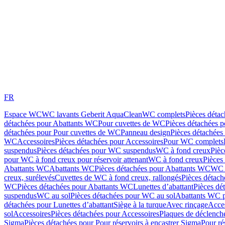
FR
Espace WC
WC lavants Geberit AquaClean
WC complets
Pièces déta
détachées pour Abattants WC
Pour cuvettes de WC
Pièces détachées 
détachées pour Pour cuvettes de WC
Panneau design
Pièces détachées
WC
Accessoires
Pièces détachées pour Accessoires
Pour WC complets
suspendus
Pièces détachées pour WC suspendus
WC à fond creux
Pièc
pour WC à fond creux pour réservoir attenant
WC à fond creux
Pièces
Abattants WC
Abattants WC
Pièces détachées pour Abattants WC
WC 
creux, surélevés
Cuvettes de WC à fond creux, rallongés
Pièces détach
WC
Pièces détachées pour Abattants WC
Lunettes d’abattant
Pièces dé
suspendus
WC au sol
Pièces détachées pour WC au sol
Abattants WC p
détachées pour Lunettes d’abattant
Siège à la turque
Avec rinçage
Acce
sol
Accessoires
Pièces détachées pour Accessoires
Plaques de déclenc
Sigma
Pièces détachées pour Pour réservoirs à encastrer Sigma
Pour ré