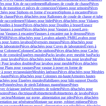
ées pour Kits de raccordement
Rallonges de coude de chasse
Pièces
s de transition et pièces de connexion
Vidages pour urinoirs
Pièces
achées pour Siphons en forme d’escargot
Siphons à encastrer
Pièces
de chasse
Pièces détachées pour Rallonges de coude de chasse et tube
 de raccordement
Vidages pour bidet
Pièces détachées pour Vidages
ouilles à braser
Pièces détachées pour Douilles à braser
Espace
asques à poser
Pièces détachées pour Vasques à poser
Lave-
our Vasques à encastrer
Vasques à encastrer par le dessous
Pièces
s PMR
Pièces détachées pour Lavabos adaptés PMR
Lavabos pour
s pour Autres lavabos
Déversoirs muraux
Pièces détachées pour
e laboratoire
Pièces détachées pour Cuves de laboratoire
Éviers à
our Colonnes
Colonnes
Cache-siphons
Pièces détachées pour Cache-
ts de consoles
Étagères murales
Packs lavabo avec meuble bas
Packs
 pour lavabo
Pièces détachées pour Meubles bas pour lavabo
Pour
r Pour lavabos doubles
Pour lavabos pour meuble
Pièces détachées
our Plans pour vasques
Pour vasque à poser en forme de
 à poser rectangulaire
Meubles latéraux
Pièces détachées pour Meubles
-haute
Pièces détachées pour Colonnes mi-haute
Armoires hautes
tachées pour Étagères murales
Habillages pour bâti-support Duofix
ge
Poignées
Jeux de pieds
Tableaux magnétiques
Prises
vec éclairage intégré
Armoires de toilette
Pièces détachées pour
soires
Prises électriques
Robinetteries
Robinetteries de lavabo
Pièces
 secteur
Montage sur gorge, alimentation par piles
Pièces détachées
entation par générateur
Montage sur gorge, robinet mitigeur
Pièces
n sur secteur
Montage mural, alimentation par piles
Pièces détachées