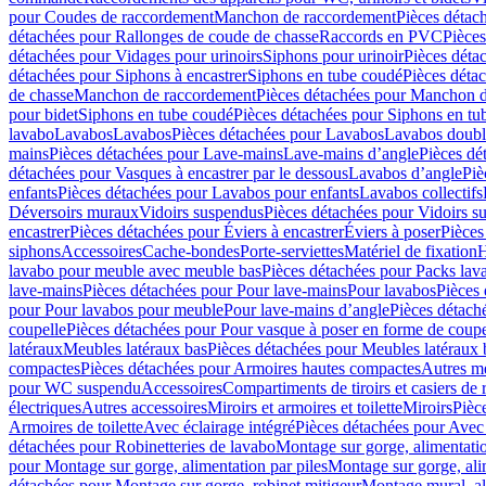
pour Coudes de raccordement
Manchon de raccordement
Pièces détac
détachées pour Rallonges de coude de chasse
Raccords en PVC
Pièce
détachées pour Vidages pour urinoirs
Siphons pour urinoir
Pièces déta
détachées pour Siphons à encastrer
Siphons en tube coudé
Pièces déta
de chasse
Manchon de raccordement
Pièces détachées pour Manchon 
pour bidet
Siphons en tube coudé
Pièces détachées pour Siphons en tu
lavabo
Lavabos
Lavabos
Pièces détachées pour Lavabos
Lavabos doubl
mains
Pièces détachées pour Lave-mains
Lave-mains d’angle
Pièces dé
détachées pour Vasques à encastrer par le dessous
Lavabos d’angle
Piè
enfants
Pièces détachées pour Lavabos pour enfants
Lavabos collectifs
Déversoirs muraux
Vidoirs suspendus
Pièces détachées pour Vidoirs s
encastrer
Pièces détachées pour Éviers à encastrer
Éviers à poser
Pièces
siphons
Accessoires
Cache-bondes
Porte-serviettes
Matériel de fixation
H
lavabo pour meuble avec meuble bas
Pièces détachées pour Packs la
lave-mains
Pièces détachées pour Pour lave-mains
Pour lavabos
Pièces
pour Pour lavabos pour meuble
Pour lave-mains d’angle
Pièces détach
coupelle
Pièces détachées pour Pour vasque à poser en forme de coupe
latéraux
Meubles latéraux bas
Pièces détachées pour Meubles latéraux 
compactes
Pièces détachées pour Armoires hautes compactes
Autres m
pour WC suspendu
Accessoires
Compartiments de tiroirs et casiers de
électriques
Autres accessoires
Miroirs et armoires et toilette
Miroirs
Pièc
Armoires de toilette
Avec éclairage intégré
Pièces détachées pour Avec 
détachées pour Robinetteries de lavabo
Montage sur gorge, alimentatio
pour Montage sur gorge, alimentation par piles
Montage sur gorge, ali
détachées pour Montage sur gorge, robinet mitigeur
Montage mural, al