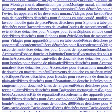
pour Montage mural, alimentation par piles
Montage mural, alimentati
Montage mural, robinet mélangeur
Accessoires
Pièces détachées pour 
l’évier, les appareils et les déversoirs muraux
Vidages pour lavabo
Pièc
gain de place
Pièces détachées pour Siphons en tube coudé, modèle ga
lavabo, modèle gain de place
Pièces détachées pour Siphons à tube pl
détachées pour Raccordements de lavabo
Coudes de raccordement
Rec
éviers
Pièces détachées pour Vidages pour éviers
Siphons en tube cou
évier
Pièces détachées pour Siphons pour évier
Manchon de raccordem
pour Vidages pour appareils
Siphons en tube coudé
Pièces détachées p
apparents
Raccordements
Pièces détachées pour Raccordements
Vidage
raccordement
Pièces détachées pour Coudes de raccordement
Manchon
Accessoires
Espace douche et baignoire
Douches
Évacuation des sols 
douche
Accessoires pour canivelles de douche
Pièces détachées pour A
pour bondes pour douche de plain-pied
Pièces détachées pour Accesso
murales
Pièces détachées pour Accessoires pour évacuations murales
R
de douche en matériau minéral
Receveurs de douche en matériau miné
spécifiques
Pièces détachées pour Bondes pour receveurs de douche s
plain-pied
Pièces détachées pour Séparations de douche latérales pour
rangement pour douches
Niches de rangement
Pièces détachées pour 
rectangulaires
Pièces détachées pour Baignoires rectangulaires
Baignoi
bébés
Accessoires
Kits de réparation
Raccordements des appareils pour 
bonde
Pièces détachées pour Avec cache-bonde
Vidages pour receveur
bonde
Vidages pour receveurs de douche, d90
Pièces détachées pour 
Sans cache-bonde
Cache-bondes
Pièces détachées pour Cache-bondes