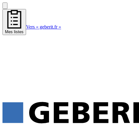
Vers « geberit.fr »
Mes listes