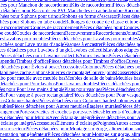
hées pour Manchon de raccordement
Kits de raccordement
Pièces détach
s détachées pour Raccords en PVC
Manchettes et cache-boulons
Raccord
chées pour Siphons pour urinoir
Siphons en forme d’escargot
Pièces dét
chées pour Siphons en tube coudé
Rallonges de coude de chasse et tube 
de raccordement
Coudes de raccordement
Pièces détachées pour Coudes
be coudé
Coudes de raccordement
Recouvrements
Raccordements
Joints
D
es
Lavabos pour meubles
Pièces détachées pour Lavabos pour meubles
V
tachées pour Lave-mains d’angle
Vasques à encastrer
Pièces détachées p
ces détachées pour Lavabos d’angle
Lavabos collectifs
Lavabos adapté
Pièces détachées pour Lavabos collectifs
Autres lavabos
Pièces détachée
uspendus
Timbres dʼoffice
Pièces détachées pour Timbres dʼoffice
Cuves d
 détachées pour Éviers à poser
Accessoires
Colonnes
Pièces détachées p
abillages cache-siphons
Equerres de montage
Couvre-joints
Dosserets
Ki
vabo pour meuble avec meuble bas
Meubles de salle de bains
Meubles bas
 détachées pour Pour lavabos
Pour lavabos doubles
Pièces détachées pou
ées pour Pour lave-mains d’angle
Plans pour vasques
Pièces détachées p
lle
Pour vasque à poser rectangulaire
Pièces détachées pour Pour vasque
bas
Colonnes hautes
Pièces détachées pour Colonnes hautes
Colonnes mi
eubles
Pièces détachées pour Autres meubles
Étagères murales
Pièces dé
 rangement
Porte-serviettes et crochets porte-serviettes
Éléments d’éclaira
es détachées pour Miroirs
Avec éclairage intégré
Pièces détachées pour A
éclairage intégré
Accessoires
Éléments d’éclairage
Poignées
Autres acces
n sur secteur
Pièces détachées pour Montage sur gorge, alimentation sur
mentation par générateur
Pièces détachées pour Montage sur gorge, alim
imentation sur secteur
Pièces détachées pour Montage mural, alimentatio