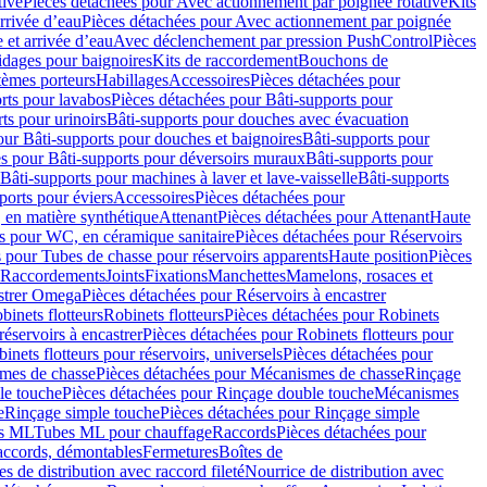
tive
Pièces détachées pour Avec actionnement par poignée rotative
Kits
rrivée d’eau
Pièces détachées pour Avec actionnement par poignée
 et arrivée d’eau
Avec déclenchement par pression PushControl
Pièces
idages pour baignoires
Kits de raccordement
Bouchons de
tèmes porteurs
Habillages
Accessoires
Pièces détachées pour
rts pour lavabos
Pièces détachées pour Bâti-supports pour
ts pour urinoirs
Bâti-supports pour douches avec évacuation
our Bâti-supports pour douches et baignoires
Bâti-supports pour
es pour Bâti-supports pour déversoirs muraux
Bâti-supports pour
Bâti-supports pour machines à laver et lave-vaisselle
Bâti-supports
ports pour éviers
Accessoires
Pièces détachées pour
 en matière synthétique
Attenant
Pièces détachées pour Attenant
Haute
s pour WC, en céramique sanitaire
Pièces détachées pour Réservoirs
 pour Tubes de chasse pour réservoirs apparents
Haute position
Pièces
r Raccordements
Joints
Fixations
Manchettes
Mamelons, rosaces et
astrer Omega
Pièces détachées pour Réservoirs à encastrer
inets flotteurs
Robinets flotteurs
Pièces détachées pour Robinets
réservoirs à encastrer
Pièces détachées pour Robinets flotteurs pour
inets flotteurs pour réservoirs, universels
Pièces détachées pour
mes de chasse
Pièces détachées pour Mécanismes de chasse
Rinçage
le touche
Pièces détachées pour Rinçage double touche
Mécanismes
e
Rinçage simple touche
Pièces détachées pour Rinçage simple
s ML
Tubes ML pour chauffage
Raccords
Pièces détachées pour
raccords, démontables
Fermetures
Boîtes de
s de distribution avec raccord fileté
Nourrice de distribution avec