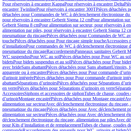
Pour réservoirs à encastrer Kappa
Pour réservoirs à encastrer Delta
Piè
encastrer Twinline
Pour réservoirs à encastrer 300T
Pièces détachées p
détachées pour Commandes de WC à déclenchement électronique du 
pour réservoirs à encastrer Geberit Sigma 12 cm
Pour alimentation sur
Geberit Sigma 8 cm
Pour alimentation sur secteur, pour réservoirs à 
alimentation par piles, pour réservoirs à encastrer Geberit Sigma 12 c
pneumatique du rinçage
Pièces détachées pour Commandes de WC ave
touche
Pièces détachées pour Pour rinçage simple touche
Accessoires
d’installation
Pour commandes de WC à déclenchement électronique d
pneumatique du rinçage
Raccordements
Panneaux sanitaires Geberit M
WC suspendus
Pour WC au sol
Pièces détachées pour Pour WC au sol
bidets
Pour bidets suspendus et au sol
Pièces détachées pour Pour bidet
avec bride
Sans abattant
Pièces détachées pour Sans abattant
Urinoirs, 
apparente ou à encastrer
Pièces détachées pour Pour commande d’urino
d'urinoir intégrée
Pièces détachées pour Pour commande d'urinoir inté
abattant
Séparations d’urinoirs
Pièces détachées pour Séparations d’uri
en verre
Pièces détachées pour Séparations d’urinoirs en verre
Séparati
Accessoires
Siphons et accessoires de siphon
Tubes de chasse, coudes 
dʼurinoir
Montage encastré
Pièces détachées pour Montage encastré
Ave
alimentation sur secteur
Avec déclenchement électronique du rinçage, a
pneumatique du rinçage
Pièces détachées pour Avec déclenchement p
alimentation sur secteur
Pièces détachées pour Avec déclenchement élec
déclenchement électronique du rinçage, alimentation par piles
Avec dé
pour Kits d’installation et de remplacement
Tubes de chasse, coudes de
commande
Raccordements des appareils pour WC, urinoirs et bidets
Vi