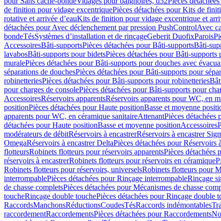
pour Sans cache-bonde
Vidages pour baignoires, d52
Pièces détachées
de finition pour vidage excentrique
Pièces détachées pour Kits de fini
rotative et arrivée d’eau
Kits de finition pour vidage excentrique et arr
détachées pour Avec déclenchement par pression PushControl
Avec c
bonde
Tés
Systèmes d’installation et de rinçage
Geberit Duofix
Parois
Pi
Accessoires
Bâti-supports
Pièces détachées pour Bâti-supports
Bâti-su
lavabos
Bâti-supports pour bidets
Pièces détachées pour Bâti-supports 
murale
Pièces détachées pour Bâti-supports pour douches avec évacua
séparations de douches
Pièces détachées pour Bâti-supports pour sépa
robinetteries
Pièces détachées pour Bâti-supports pour robinetteries
Bât
pour charges de console
Pièces détachées pour Bâti-supports pour cha
Accessoires
Réservoirs apparents
Réservoirs apparents pour WC, en ma
position
Pièces détachées pour Haute position
Basse et moyenne positi
apparents pour WC, en céramique sanitaire
Attenant
Pièces détachées 
détachées pour Haute position
Basse et moyenne position
Accessoires
P
modérateurs de débit
Réservoirs à encastrer
Réservoirs à encastrer Sig
Omega
Réservoirs à encastrer Delta
Pièces détachées pour Réservoirs à
flotteurs
Robinets flotteurs pour réservoirs apparents
Pièces détachées p
réservoirs à encastrer
Robinets flotteurs pour réservoirs en céramique
P
Robinets flotteurs pour réservoirs, universels
Robinets flotteurs pour 
interrompable
Pièces détachées pour Rinçage interrompable
Rinçage s
de chasse complets
Pièces détachées pour Mécanismes de chasse comp
touche
Rinçage double touche
Pièces détachées pour Rinçage double 
Raccords
Manchons
Réductions
Coudes
Tés
Raccords indémontables
Tra
raccordement
Raccordements
Pièces détachées pour Raccordements
Nou