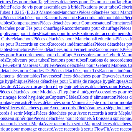
etures
Tés pour chauffage
Pièces détachées pour Tés pour chauffage
Rac
chéité
Packs de vis pour assemblages à bride
Fixations pour tubes
Geberi
Tubes 1.0215 (E 220)
Mamelons
Manchons
Pièces détachées pour Manc
ix
Pièces détachées pour Raccords en croix
Raccords indémontables
Pièc
tables
Compensateurs
Pièces détachées pour Compensateurs
Fermetures
étachées pour Tés pour chauffage
Raccordements pour chauffage
Pièces
njoliveurs pour tubes
Fixations pour tubes
Fixations de raccordements
Jo
s Cuivre
Manchons
Pièces détachées pour Manchons
Réductions
Pièces d
ées pour Raccords en croix
Raccords indémontables
Pièces détachées po
tables
Fermetures
Pièces détachées pour Fermetures
Raccordements
Pièc
ées pour Raccordements pour chauffage
Accessoires pour Geberit Mapr
ords
Enjoliveurs pour tubes
Fixations pour tubes
Fixations de raccordeme
NiFe
Geberit Mapress CuNiFe
Pièces détachées pour Geberit Mapress 
 détachées pour Coudes
Tés
Pièces détachées pour Tés
Raccords indémon
rdements, démontables
Traversées
Pièces détachées pour Traversées
Acces
age hygiéniques
Pièces détachées pour Unités de rinçage hygiéniques
Acc
des de WC avec rinçage forcé hygiénique
Pièces détachées pour Réser
Pièces détachées pour Modules d’hygiène à intégrer
Accessoires pour r
 rinçage forcé hygiénique
Capteurs
Câbles
Blocs d’alimentation
Pièces d
montage encastré
Pièces détachées pour Vannes à siège droit pour monta
letés
Pièces détachées pour Avec raccords filetés
Vannes à siège incliné
P
ords à sertir Mepla
Pièces détachées pour Avec raccords à sertir Mepla
boisseau sphérique
Pièces détachées pour Robinets à boisseau sphérique
raccords à sertir Mepla
Avec raccords à sertir Mapress
Pièces détachées
érique pour montage encastré
Avec raccords à sertir FlowFit
Avec raccord