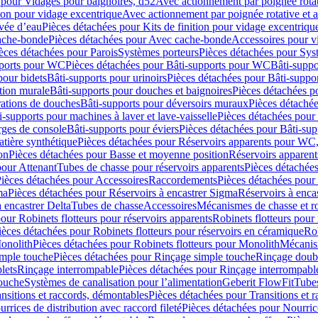
 pour Vidages pour baignoires, d52
Avec actionnement par poignée rota
tion pour vidage excentrique
Avec actionnement par poignée rotative et a
ivée d’eau
Pièces détachées pour Kits de finition pour vidage excentrique
ache-bonde
Pièces détachées pour Avec cache-bonde
Accessoires pour v
èces détachées pour Parois
Systèmes porteurs
Pièces détachées pour Sys
pports pour WC
Pièces détachées pour Bâti-supports pour WC
Bâti-suppo
pour bidets
Bâti-supports pour urinoirs
Pièces détachées pour Bâti-suppor
tion murale
Bâti-supports pour douches et baignoires
Pièces détachées p
rations de douches
Bâti-supports pour déversoirs muraux
Pièces détaché
i-supports pour machines à laver et lave-vaisselle
Pièces détachées pour 
rges de console
Bâti-supports pour éviers
Pièces détachées pour Bâti-sup
tière synthétique
Pièces détachées pour Réservoirs apparents pour WC,
on
Pièces détachées pour Basse et moyenne position
Réservoirs apparent
pour Attenant
Tubes de chasse pour réservoirs apparents
Pièces détachées
ièces détachées pour Accessoires
Raccordements
Pièces détachées pou
ma
Pièces détachées pour Réservoirs à encastrer Sigma
Réservoirs à enc
 encastrer Delta
Tubes de chasse
Accessoires
Mécanismes de chasse et rob
our Robinets flotteurs pour réservoirs apparents
Robinets flotteurs pour 
ièces détachées pour Robinets flotteurs pour réservoirs en céramique
Rob
Monolith
Pièces détachées pour Robinets flotteurs pour Monolith
Mécanis
imple touche
Pièces détachées pour Rinçage simple touche
Rinçage doub
lets
Rinçage interrompable
Pièces détachées pour Rinçage interrompabl
touche
Systèmes de canalisation pour l’alimentation
Geberit FlowFit
Tube
nsitions et raccords, démontables
Pièces détachées pour Transitions et 
rrices de distribution avec raccord fileté
Pièces détachées pour Nourrice