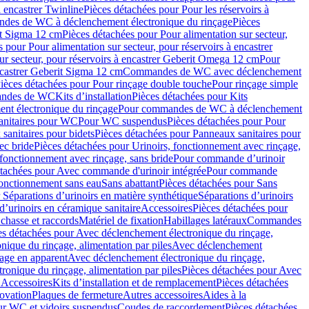
à encastrer Twinline
Pièces détachées pour Pour les réservoirs à
es de WC à déclenchement électronique du rinçage
Pièces
rit Sigma 12 cm
Pièces détachées pour Pour alimentation sur secteur,
 pour Pour alimentation sur secteur, pour réservoirs à encastrer
ur secteur, pour réservoirs à encastrer Geberit Omega 12 cm
Pour
encastrer Geberit Sigma 12 cm
Commandes de WC avec déclenchement
ièces détachées pour Pour rinçage double touche
Pour rinçage simple
mandes de WC
Kits d’installation
Pièces détachées pour Kits
nt électronique du rinçage
Pour commandes de WC à déclenchement
anitaires pour WC
Pour WC suspendus
Pièces détachées pour Pour
sanitaires pour bidets
Pièces détachées pour Panneaux sanitaires pour
ec bride
Pièces détachées pour Urinoirs, fonctionnement avec rinçage,
 fonctionnement avec rinçage, sans bride
Pour commande d’urinoir
étachées pour Avec commande d'urinoir intégrée
Pour commande
fonctionnement sans eau
Sans abattant
Pièces détachées pour Sans
 Séparations d’urinoirs en matière synthétique
Séparations d’urinoirs
d’urinoirs en céramique sanitaire
Accessoires
Pièces détachées pour
chasse et raccords
Matériel de fixation
Habillages latéraux
Commandes
es détachées pour Avec déclenchement électronique du rinçage,
ique du rinçage, alimentation par piles
Avec déclenchement
age en apparent
Avec déclenchement électronique du rinçage,
onique du rinçage, alimentation par piles
Pièces détachées pour Avec
 Accessoires
Kits d’installation et de remplacement
Pièces détachées
novation
Plaques de fermeture
Autres accessoires
Aides à la
ur WC et vidoirs suspendus
Coudes de raccordement
Pièces détachées