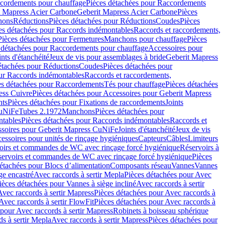
cordements pour chauffage
Pièces détachées pour Raccordements
t Mapress Acier Carbone
Geberit Mapress Acier Carbone
Pièces
hons
Réductions
Pièces détachées pour Réductions
Coudes
Pièces
es détachées pour Raccords indémontables
Raccords et raccordements,
Pièces détachées pour Fermetures
Manchons pour chauffage
Pièces
 détachées pour Raccordements pour chauffage
Accessoires pour
ints d'étanchéité
Jeux de vis pour assemblages à bride
Geberit Mapress
étachées pour Réductions
Coudes
Pièces détachées pour
ur Raccords indémontables
Raccords et raccordements,
es détachées pour Raccordements
Tés pour chauffage
Pièces détachées
ess Cuivre
Pièces détachées pour Accessoires pour Geberit Mapress
nts
Pièces détachées pour Fixations de raccordements
Joints
CuNiFe
Tubes 2.1972
Manchons
Pièces détachées pour
tables
Pièces détachées pour Raccords indémontables
Raccords et
soires pour Geberit Mapress CuNiFe
Joints d'étanchéité
Jeux de vis
essoires pour unités de rinçage hygiéniques
Capteurs
Câbles
Limiteurs
voirs et commandes de WC avec rinçage forcé hygiénique
Réservoirs à
éservoirs et commandes de WC avec rinçage forcé hygiénique
Pièces
étachées pour Blocs d’alimentation
Composants réseau
Vannes
Vannes
ge encastré
Avec raccords à sertir Mepla
Pièces détachées pour Avec
ièces détachées pour Vannes à siège incliné
Avec raccords à sertir
Avec raccords à sertir Mapress
Pièces détachées pour Avec raccords à
Avec raccords à sertir FlowFit
Pièces détachées pour Avec raccords à
 pour Avec raccords à sertir Mapress
Robinets à boisseau sphérique
s à sertir Mepla
Avec raccords à sertir Mapress
Pièces détachées pour