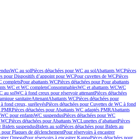
endus
WC au sol
Pièces détachées pour WC au sol
Abattants WC
Pièces
es pour Dispositifs d’appoint pour WC
Pour cuvettes de WC
Pièces
C complets
Pour abattants WC
Pièces détachées pour Pour abattants
ants WC et WC complets
Consommables
WC et abattants WC
WC
C au sol
WC à fond creux pour réservoir attenant
Pièces détachées
amique sanitaire
Attenant
Abattants WC
Pièces détachées pour
à fond creux, surélevés
Pièces détachées pour Cuvettes de WC à fond
és PMR
Pièces détachées pour Abattants WC adaptés PMR
Abattants
r WC pour enfants
WC suspendus
Pièces détachées pour WC
s WC
Pièces détachées pour Abattants WC
Lunettes d’abattant
Pièces
r Bidets suspendus
Bidets au sol
Pièces détachées pour Bidets au
s pour Plaques de déclenchement
Pour réservoirs à encastrer
astrer Omega
Pour réservoirs à encastrer Kappa
Pièces détachées pour