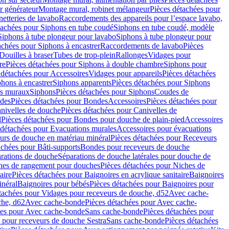
r générateur
Montage mural, robinet mélangeur
Pièces détachées pour
netteries de lavabo
Raccordements des appareils pour l’espace lavabo,
tachées pour Siphons en tube coudé
Siphons en tube coudé, modèle
Siphons à tube plongeur pour lavabo
Siphons à tube plongeur pour
achées pour Siphons à encastrer
Raccordements de lavabo
Pièces
Douilles à braser
Tubes de trop-plein
Rallonges
Vidages pour
re
Pièces détachées pour Siphons à double chambre
Siphons pour
 détachées pour Accessoires
Vidages pour appareils
Pièces détachées
hons à encastrer
Siphons apparents
Pièces détachées pour Siphons
rs muraux
Siphons
Pièces détachées pour Siphons
Coudes de
des
Pièces détachées pour Bondes
Accessoires
Pièces détachées pour
nivelles de douche
Pièces détachées pour Canivelles de
d
Pièces détachées pour Bondes pour douche de plain-pied
Accessoires
 détachées pour Evacuations murales
Accessoires pour évacuations
urs de douche en matériau minéral
Pièces détachées pour Receveurs
achées pour Bâti-supports
Bondes pour receveurs de douche
arations de douche
Séparations de douche latérales pour douche de
hes de rangement pour douches
Pièces détachées pour Niches de
aire
Pièces détachées pour Baignoires en acrylique sanitaire
Baignoires
inéral
Baignoires pour bébés
Pièces détachées pour Baignoires pour
tachées pour Vidages pour receveurs de douche, d52
Avec cache-
che, d62
Avec cache-bonde
Pièces détachées pour Avec cache-
ées pour Avec cache-bonde
Sans cache-bonde
Pièces détachées pour
 pour receveurs de douche Sestra
Sans cache-bonde
Pièces détachées