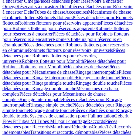
à encastrer Omega
Pièces détachées pour Réservoirs à encastrer
Omega
Réservoirs à encastrer Delta
Pièces détachées pour Réservoirs
à encastrer Delta
Tubes de chasse
Accessoires
Mécanismes de chasse
et robinets flotteurs
Robinets flotteurs
Pièces détachées pour Robinets
flotteurs
Robinets flotteurs pour réservoirs apparents
Pièces détachées
pour Robinets flotteurs pour réservoirs apparents
Robinets flotteurs
pour réservoirs à encastrer
Pièces détachées pour Robinets flotteurs
pour réservoirs à encastrer
Robinets flotteurs pour réservoirs en
céramique
Pièces détachées pour Robinets flotteurs pour réservoirs
en céramique
Robinets flotteurs pour réservoirs, universels
Pièces
détachées pour Robinets flotteurs pour réservoirs,
universels
Robinets flotteurs pour Monolith
Pièces détachées pour
Robinets flotteurs pour Monolith
Mécanismes de chasse
Pièces
détachées pour Mécanismes de chasse
Rinçage interrompable
Pièces
détachées pour Rinçage interrompable
Rinçage simple touche
Pièces
détachées pour Rinçage simple touche
Rinçage double touche
Pièces
détachées pour Rinçage double touche
Mécanismes de chasse
complets
Pièces détachées pour Mécanismes de chasse
complets
Rinçage interrompable
Pièces détachées pour Rinçage
interrompable
Rinçage simple touche
Pièces détachées pour Rinçage
simple touche
Rinçage double touche
Pièces détachées pour Rinçage
double touche
Systèmes de canalisation pour l’alimentation
Geberit
FlowFit
Tubes ML
Tubes ML pour chauffage
Raccords
Pièces
détachées pour Raccords
Manchons
Réductions
Coudes
Tés
Raccords
indémontables
Transitions et raccords, démontables
Pièces détachées