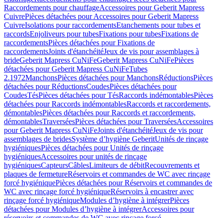
Raccordements pour chauffage
Accessoires pour Geberit Mapress
Cuivre
Pièces détachées pour Accessoires pour Geberit Mapress
Cuivre
Isolations pour raccordements
Etanchements pour tubes et
raccords
Enjoliveurs pour tubes
Fixations pour tubes
Fixations de
raccordements
Pièces détachées pour Fixations de
raccordements
Joints d'étanchéité
Jeux de vis pour assemblages à
bride
Geberit Mapress CuNiFe
Geberit Mapress CuNiFe
Pièces
détachées pour Geberit Mapress CuNiFe
Tubes
2.1972
Manchons
Pièces détachées pour Manchons
Réductions
Pièces
détachées pour Réductions
Coudes
Pièces détachées pour
Coudes
Tés
Pièces détachées pour Tés
Raccords indémontables
Pièces
détachées pour Raccords indémontables
Raccords et raccordements,
démontables
Pièces détachées pour Raccords et raccordements,
démontables
Traversées
Pièces détachées pour Traversées
Accessoires
pour Geberit Mapress CuNiFe
Joints d'étanchéité
Jeux de vis pour
assemblages de brides
Système d’hygiène Geberit
Unités de rinçage
hygiéniques
Pièces détachées pour Unités de rinçage
hygiéniques
Accessoires pour unités de rinçage
hygiéniques
Capteurs
Câbles
Limiteurs de débit
Recouvrements et
plaques de fermeture
Réservoirs et commandes de WC avec rinçage
forcé hygiénique
Pièces détachées pour Réservoirs et commandes de
WC avec rinçage forcé hygiénique
Réservoirs à encastrer avec
rinçage forcé hygiénique
Modules d’hygiène à intégrer
Pièces
détachées pour Modules d’hygiène à intégrer
Accessoires pour
réservoirs et commandes de WC avec rinçage forcé