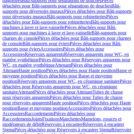
baignoires
Bâti-supports pour séparations de douches
Pièces
détachées pour Bâti-supports pour séparations de douches
Bâti-
supports pour déversoirs muraux
Pièces détachées pour Bâti-supports
pour déversoirs muraux
Bâti-supports pour robinetteries
Pièces
détachées pour Bâti-supports pour robinetteries
Bâti-supports pour
machines à laver et lave-vaisselle
Pièces détachées pour Bâti-
supports pour machines à laver et lave-vaisselle
Bâti-supports pour
charges de console
Pièces détachées pour Bâti-supports pour charges
de console
Bâti-supports pour éviers
Pièces détachées pour Bâti-
supports pour éviers
Accessoires
Pièces détachées pour
Accessoires
Réservoirs apparents
Réservoirs apparents pour WC, en
matière synthétique
Pièces détachées pour Réservoirs apparents pour
WC, en matière synthétique
Attenant
Pièces détachées pour
Attenant
Haute position
Pièces détachées pour Haute position
Basse et
moyenne position
Pièces détachées pour Basse et moyenne
position
Réservoirs apparents pour WC, en céramique sanitaire
Pièces
détachées pour Réservoirs apparents pour WC, en céramique
sanitaire
Attenant
Pièces détachées pour Attenant
Tubes de chasse
pour réservoirs apparents
Pièces détachées pour Tubes de chasse
pour réservoirs apparents
Haute position
Pièces détachées pour Haute
position
Basse et moyenne position
Accessoires
Pièces détachées pour
Accessoires
Raccordements
Pièces détachées pour
Raccordements
Joints
Fixations
Manchettes
Mamelons, rosaces et
modérateurs de débit
Réservoirs à encastrer
Réservoirs à encastrer
Sigma
Pièces détachées pour Réservoirs à encastrer Sigma
Réservoirs