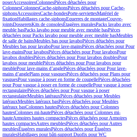
poser
Accessoires
Colonnes
Pièces détachées pour
Colonnes
Colonnes
Cache-siphons
Pièces détachées pour Cache-
siphons
Accessoires
Cache-bondes
Porte-serviettes
Matériel de
fixation
Habillages cache-siphons
Equerres de montage
Couvre-
joints
Dosserets
Kits de consoles
Étagères murales
Packs lavabo avec
meuble bas
Packs lavabo pour meuble avec meuble bas
Pièces
détachées pour Packs lavabo pour meuble avec meuble bas
Meubles
de salle de bains
Meubles bas pour lavabo
Pièces détachées pour
Meubles bas pour lavabo
Pour lave-mains
Pièces détachées pour Pour
lave-mains
Pour lavabos
Pièces détachées pour Pour lavabos
Pour
lavabos doubles
Pièces détachées pour Pour lavabos doubles
Pour
lavabos pour meuble
Pièces détachées pour Pour lavabos pour
meuble
Pour lave-mains d’angle
Pièces détachées pour Pour lave-
mains d’angle
Plans pour vasques
Pièces détachées pour Plans pour
vasques
Pour vasque à poser en forme de coupelle
Pièces détachées
pour Pour vasque à poser en forme de coupelle
Pour vasque à poser
rectangulaire
Pièces détachées pour Pour vasque à poser
rectangulaire
Meubles latéraux
Pièces détachées pour Meubles
latéraux
Meubles latéraux bas
Pièces détachées pour Meubles
latéraux bas
Colonnes hautes
Pièces détachées pour Colonnes
hautes
Colonnes mi-haute
Pièces détachées pour Colonnes mi-
haute
Armoires hautes compactes
Pièces détachées pour Armoires
hautes compactes
Autres meubles
Pièces détachées pour Autres
meubles
Étagères murales
Pièces détachées pour Étagères
murales
Habillages pour bâti-support Duofix pour WC