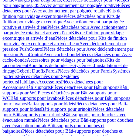
pour baignoires, d52
Avec actionnement par poignée rotative
Pièces
détachées pour Avec actionnement par poignée rotative
Kits de
finition pour vidage excentrique
Pièces détachées pour Kits de
finition pour vidage excentrique
Avec actionnement par poignée
rotative et arrivée d’eau
Pièces détachées pour Avec actionnement
par poignée rotative et arrivée d’eau
Kits de finition pour vidage
excentrique et arrivée d’eau
Pièces détachées pour Kits de finition
pour vidage excentrique et arrivée d’eau
Avec déclenchement par
pression PushControl
Pièces détachées pour Avec déclenchement par
pression PushControl
Avec cache-bonde
Pièces détachées pour Avec
cache-bonde
Accessoires pour vidages pour baignoires
Kits de
raccordement
Bouchons de bonde
Tés
Systèmes d’installation et de
rinçage
Geberit Duofix
Parois
Pièces détachées pour Parois
Systèmes
porteurs
Pièces détachées pour Systèmes
porteurs
Habillages
Accessoires
Pièces détachées pour
Accessoires
Bâti-supports
Pièces détachées pour Bâti-supports
Bâti-
supports pour WC
Pièces détachées pour Bâti-supports pour
WC
Bâti-supports pour lavabos
Pièces détachées pour Bâti-supports
pour lavabos
Bâti-supports pour bidets
Pièces détachées pour Bâti-
supports pour bidets
Bâti-supports pour urinoirs
Pièces détachées
pour Bâti-supports pour urinoirs
Bâti-supports pour douches avec
évacuation murale
Pièces détachées pour Bâti-supports pour douches
avec évacuation murale
Bâti-supports pour douches et
baignoires
Pièces détachées pour Bâti-supports pour douches et