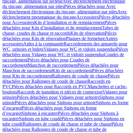
rinçage, alimentation sur secteur
Avec déclenchement électronique
du rinçage, alimentation par piles
Pièces détachées pour Avec
déclenchement électronique du rinçage, alimentation par piles
Avec
déclenchement pneumatique du rinçage
Accessoires
Pièces détachées
pour Accessoires
Kits d’installation et de remplacement
Pièces
détachées pour Kits d’installation et de remplacement
Tubes de
chasse, coudes de chasse et raccords
Kits de rénovation
Pièces
détachées pour Kits de rénovation
Plaques de fermeture
Autres
accessoires
Aides à la commande
Raccordements des appareils pour
WC, urinoirs et bidets
Vidages pour WC et vidoirs suspendus
Pièces
détachées pour Vidages pour WC et vidoirs suspendus
Coudes de
raccordement
Pièces détachées pour Coudes de
raccordement
Manchon de raccordement
Pièces détachées pour
Manchon de raccordement
Kits de raccordement
Pièces détachées
pour Kits de raccordement
Rallonges de coude de chasse
Pièces
détachées pour Rallonges de coude de chasse
Raccords en
PVC
Pièces détachées pour Raccords en PVC
Manchettes et cache-
boulons
Raccords de transition et pièces de connexion
Vidages pour
urinoirs
Pièces détachées pour Vidages pour urinoirs
Siphons pour
urinoir
Pièces détachées pour Siphons pour urinoir
Siphons en forme
d’escargot
Pièces détachées pour Siphons en forme
d’escargot
Siphons à encastrer
Pièces détachées pour Siphons à
encastrer
Siphons en tube coudé
Pièces détachées pour Siphons en
tube coudé
Rallonges de coude de chasse et tube de chasse
Pièces
détachées pour Rallonges de coude de chasse et tube de