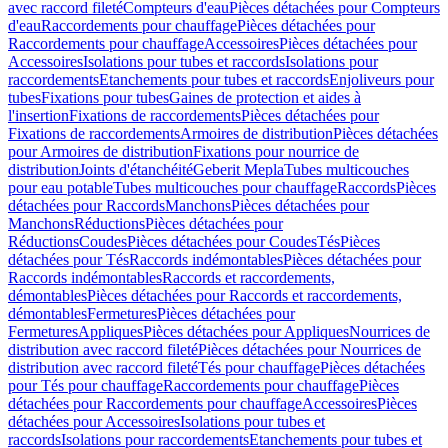
avec raccord fileté
Compteurs d'eau
Pièces détachées pour Compteurs
d'eau
Raccordements pour chauffage
Pièces détachées pour
Raccordements pour chauffage
Accessoires
Pièces détachées pour
Accessoires
Isolations pour tubes et raccords
Isolations pour
raccordements
Etanchements pour tubes et raccords
Enjoliveurs pour
tubes
Fixations pour tubes
Gaines de protection et aides à
l'insertion
Fixations de raccordements
Pièces détachées pour
Fixations de raccordements
Armoires de distribution
Pièces détachées
pour Armoires de distribution
Fixations pour nourrice de
distribution
Joints d'étanchéité
Geberit Mepla
Tubes multicouches
pour eau potable
Tubes multicouches pour chauffage
Raccords
Pièces
détachées pour Raccords
Manchons
Pièces détachées pour
Manchons
Réductions
Pièces détachées pour
Réductions
Coudes
Pièces détachées pour Coudes
Tés
Pièces
détachées pour Tés
Raccords indémontables
Pièces détachées pour
Raccords indémontables
Raccords et raccordements,
démontables
Pièces détachées pour Raccords et raccordements,
démontables
Fermetures
Pièces détachées pour
Fermetures
Appliques
Pièces détachées pour Appliques
Nourrices de
distribution avec raccord fileté
Pièces détachées pour Nourrices de
distribution avec raccord fileté
Tés pour chauffage
Pièces détachées
pour Tés pour chauffage
Raccordements pour chauffage
Pièces
détachées pour Raccordements pour chauffage
Accessoires
Pièces
détachées pour Accessoires
Isolations pour tubes et
raccords
Isolations pour raccordements
Etanchements pour tubes et