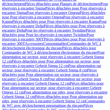
déclenchement
Pièces détachées pour Plaques de déclenchement
Pour
réservoirs à encastrer Sigma
Pièces détachées pour Pour réservoirs à
encastrer Sigma
Pour réservoirs à encastrer Omega
Pièces détachées
pour Pour réservoirs à encastrer Omega
Pour réservoirs à encastrer
Kappa
Pièces détachées pour Pour réservoirs à encastrer Kappa
Pour
réservoirs à encastrer Delta
Pièces détachées pour Pour réservoirs à
encastrer Delta
Pour les réservoirs à encastrer Twinline
Pièces
détachées pour Pour les réservoirs à encastrer Twinline
Pour
réservoirs à encastrer 300T
Pièces détachées pour Pour réservoirs à
encastrer 300T
Accessoires
Consommables
Commandes de WC à
déclenchement électronique du rinçage
Pièces détachées pour
Commandes de WC à déclenchement électronique du rinçage
Pour
alimentation sur secteur, pour réservoirs à encastrer Geberit Sigma
12 cm
Pièces détachées pour Pour alimentation sur secteur, pour
réservoirs à encastrer Geberit Sigma 12 cm
Pour alimentation sur
secteur, pour réservoirs à encastrer Geberit Sigma 8 cm
Pièces
détachées pour Pour alimentation sur secteur, pour réservoirs à
encastrer Geberit Sigma 8 cm
Pour alimentation sur secteur, pour
réservoirs à encastrer Geberit Omega 12 cm
Pièces détachées pour
Pour alimentation sur secteur, pour réservoirs à encastrer Geberit
Omega 12 cm
Pour alimentation par piles, pour réservoirs à encastrer
Geberit Sigma 12 cm
Pièces détachées pour Pour alimentation par
piles, pour réservoirs à encastrer Geberit Sigma 12 cm
Commandes
de WC avec déclenchement pneumatique du rinçage
Pièces
détachées pour Commandes de WC avec déclenchement