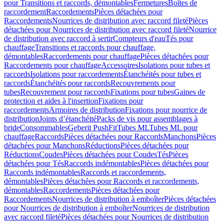
pour Transitions et raccords, démontables
Fermetures
Boîtes de
raccordement
Raccordements
Pièces détachées pour
Raccordements
Nourrices de distribution avec raccord fileté
Pièces
détachées pour Nourrices de distribution avec raccord fileté
Nourrice
de distribution avec raccord à sertir
Compteurs d'eau
Tés pour
chauffage
Transitions et raccords pour chauffage,
démontables
Raccordements pour chauffage
Pièces détachées pour
Raccordements pour chauffage
Accessoires
Isolations pour tubes et
raccords
Isolations pour raccordements
Étanchéités pour tubes et
raccords
Étanchéités pour raccords
Recouvrements pour
tubes
Recouvrement pour raccords
Fixations pour tubes
Gaines de
protection et aides à l'insertion
Fixations pour
raccordements
Armoires de distribution
Fixations pour nourrice de
distribution
Joints d’étanchéité
Packs de vis pour assemblages à
bride
Consommables
Geberit PushFit
Tubes ML
Tubes ML pour
chauffage
Raccords
Pièces détachées pour Raccords
Manchons
Pièces
détachées pour Manchons
Réductions
Pièces détachées pour
Réductions
Coudes
Pièces détachées pour Coudes
Tés
Pièces
détachées pour Tés
Raccords indémontables
Pièces détachées pour
Raccords indémontables
Raccords et raccordements,
démontables
Pièces détachées pour Raccords et raccordements,
démontables
Raccordements
Pièces détachées pour
Raccordements
Nourrices de distribution à emboîter
Pièces détachées
pour Nourrices de distribution à emboîter
Nourrices de distribution
avec raccord fileté
Pièces détachées pour Nourrices de distribution