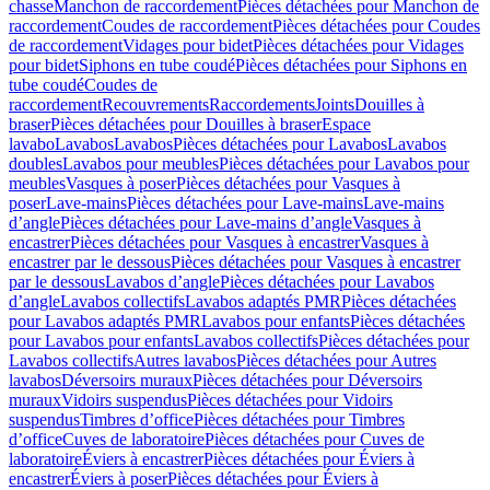
chasse
Manchon de raccordement
Pièces détachées pour Manchon de
raccordement
Coudes de raccordement
Pièces détachées pour Coudes
de raccordement
Vidages pour bidet
Pièces détachées pour Vidages
pour bidet
Siphons en tube coudé
Pièces détachées pour Siphons en
tube coudé
Coudes de
raccordement
Recouvrements
Raccordements
Joints
Douilles à
braser
Pièces détachées pour Douilles à braser
Espace
lavabo
Lavabos
Lavabos
Pièces détachées pour Lavabos
Lavabos
doubles
Lavabos pour meubles
Pièces détachées pour Lavabos pour
meubles
Vasques à poser
Pièces détachées pour Vasques à
poser
Lave-mains
Pièces détachées pour Lave-mains
Lave-mains
d’angle
Pièces détachées pour Lave-mains d’angle
Vasques à
encastrer
Pièces détachées pour Vasques à encastrer
Vasques à
encastrer par le dessous
Pièces détachées pour Vasques à encastrer
par le dessous
Lavabos d’angle
Pièces détachées pour Lavabos
d’angle
Lavabos collectifs
Lavabos adaptés PMR
Pièces détachées
pour Lavabos adaptés PMR
Lavabos pour enfants
Pièces détachées
pour Lavabos pour enfants
Lavabos collectifs
Pièces détachées pour
Lavabos collectifs
Autres lavabos
Pièces détachées pour Autres
lavabos
Déversoirs muraux
Pièces détachées pour Déversoirs
muraux
Vidoirs suspendus
Pièces détachées pour Vidoirs
suspendus
Timbres dʼoffice
Pièces détachées pour Timbres
dʼoffice
Cuves de laboratoire
Pièces détachées pour Cuves de
laboratoire
Éviers à encastrer
Pièces détachées pour Éviers à
encastrer
Éviers à poser
Pièces détachées pour Éviers à