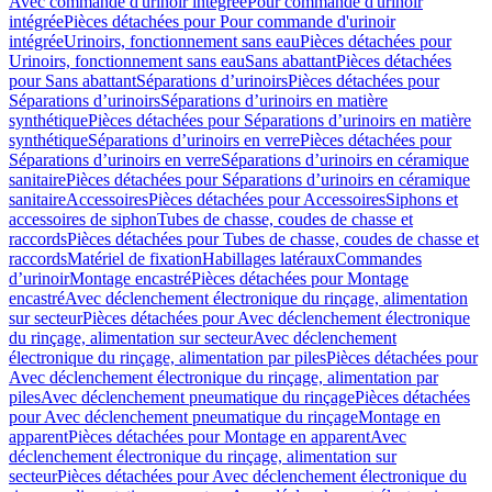
Avec commande d'urinoir intégrée
Pour commande d'urinoir
intégrée
Pièces détachées pour Pour commande d'urinoir
intégrée
Urinoirs, fonctionnement sans eau
Pièces détachées pour
Urinoirs, fonctionnement sans eau
Sans abattant
Pièces détachées
pour Sans abattant
Séparations d’urinoirs
Pièces détachées pour
Séparations d’urinoirs
Séparations d’urinoirs en matière
synthétique
Pièces détachées pour Séparations d’urinoirs en matière
synthétique
Séparations d’urinoirs en verre
Pièces détachées pour
Séparations d’urinoirs en verre
Séparations d’urinoirs en céramique
sanitaire
Pièces détachées pour Séparations d’urinoirs en céramique
sanitaire
Accessoires
Pièces détachées pour Accessoires
Siphons et
accessoires de siphon
Tubes de chasse, coudes de chasse et
raccords
Pièces détachées pour Tubes de chasse, coudes de chasse et
raccords
Matériel de fixation
Habillages latéraux
Commandes
dʼurinoir
Montage encastré
Pièces détachées pour Montage
encastré
Avec déclenchement électronique du rinçage, alimentation
sur secteur
Pièces détachées pour Avec déclenchement électronique
du rinçage, alimentation sur secteur
Avec déclenchement
électronique du rinçage, alimentation par piles
Pièces détachées pour
Avec déclenchement électronique du rinçage, alimentation par
piles
Avec déclenchement pneumatique du rinçage
Pièces détachées
pour Avec déclenchement pneumatique du rinçage
Montage en
apparent
Pièces détachées pour Montage en apparent
Avec
déclenchement électronique du rinçage, alimentation sur
secteur
Pièces détachées pour Avec déclenchement électronique du