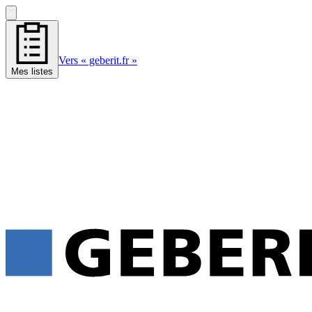
Vers « geberit.fr »
Mes listes