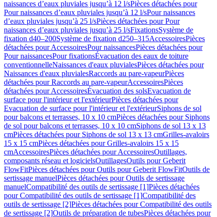
naissances d’eaux pluviales jusqu’à 12 l/s
Pièces détachées pour
Pour naissances d’eaux pluviales jusqu’à 12 l/s
Pour naissances
d’eaux pluviales jusqu’à 25 l/s
Pièces détachées pour Pour
naissances d’eaux pluviales jusqu’à 25 l/s
Fixations
Système de
fixation d40–200
Système de fixation d250–315
Accessoires
Pièces
détachées pour Accessoires
Pour naissances
Pièces détachées pour
Pour naissances
Pour fixations
Évacuation des eaux de toiture
conventionnelle
Naissances d'eaux pluviales
Pièces détachées pour
Naissances d'eaux pluviales
Raccords au pare-vapeur
Pièces
détachées pour Raccords au pare-vapeur
Accessoires
Pièces
détachées pour Accessoires
Évacuation des sols
Evacuation de
surface pour l'intérieur et l'extérieur
Pièces détachées pour
Evacuation de surface pour l'intérieur et l'extérieur
Siphons de sol
pour balcons et terrasses, 10 x 10 cm
Pièces détachées pour Siphons
de sol pour balcons et terrasses, 10 x 10 cm
Siphons de sol 13 x 13
cm
Pièces détachées pour Siphons de sol 13 x 13 cm
Grilles-avaloirs
15 x 15 cm
Pièces détachées pour Grilles-avaloirs 15 x 15
cm
Accessoires
Pièces détachées pour Accessoires
Outillages,
composants réseau et logiciels
Outillages
Outils pour Geberit
FlowFit
Pièces détachées pour Outils pour Geberit FlowFit
Outils de
sertissage manuel
Pièces détachées pour Outils de sertissage
manuel
Compatibilité des outils de sertissage [1]
Pièces détachées
pour Compatibilité des outils de sertissage [1]
Compatibilité des
outils de sertissage [2]
Pièces détachées pour Compatibilité des outils
de sertissage [2]
Outils de préparation de tubes
Pièces détachées pour