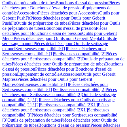
Outils de préparation de tubes
Bouchons d’essai de pression
Pièces
détachées pour Bouchons d’essai de pression
Équipements de
contrôle
Accessoires
Pièces détachées pour Accessoires
Outils pour
Geberit PushFit
Pièces détachées pour Outils pour Geberit
PushFit
Outils de préparation de tubes
Pièces détachées pour Outils
de préparation de tubes
Bouchons d'essai de pression
Pièces
détachées pour Bouchons d'essai de pression
Outils pour Geberit
Mepla
Pièces détachées pour Outils pour Geberit Mepla
Outils de
sertissage manuel
Pièces détachées pour Outils de sertissage
manuel
Sertisseuses compatibilité [1]
Pièces détachées pour
Sertisseuses compatibilité [1]
Sertisseuses compatibilité [2]
Pièces
détachées pour Sertisseuses compatibilité [2]
Outils de préparation de
tubes
Pièces détachées pour Outils de préparation de tubes
Bouchons
d'essai de pression
Pièces détachées pour Bouchons d'essai de
pression
Équipement de contrôle
Accessoires
Outils pour Geberit
Mapress
Pièces détachées pour Outils pour Geberit
Mapress
Sertisseuses compatibilité [1]
Pièces détachées pour
Sertisseuses compatibilité [1]
Sertisseuses compatibilité [2]
Pièces
détachées pour Sertisseuses compatibilité [2]
Outils de sertissage
compatibilité [1] / [2]
Pièces détachées pour Outils de sertissage
compatibilité [1] / [2]
Sertisseuses compatibilité [2XL]
Pièces
détachées pour Sertisseuses compatibilité [2XL]
Sertisseuses
compatibilité [3]
Pièces détachées pour Sertisseuses compatibilité
[3]
Outils de préparation de tubes
Pièces détachées pour Outils de
préparation de tubes
Bouchons d'essai de pression
Pièces détachées