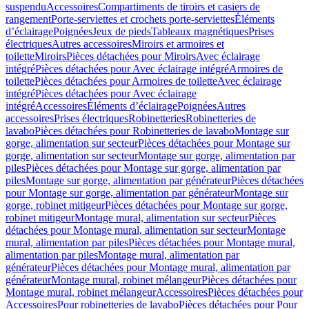
suspendu
Accessoires
Compartiments de tiroirs et casiers de
rangement
Porte-serviettes et crochets porte-serviettes
Éléments
d’éclairage
Poignées
Jeux de pieds
Tableaux magnétiques
Prises
électriques
Autres accessoires
Miroirs et armoires et
toilette
Miroirs
Pièces détachées pour Miroirs
Avec éclairage
intégré
Pièces détachées pour Avec éclairage intégré
Armoires de
toilette
Pièces détachées pour Armoires de toilette
Avec éclairage
intégré
Pièces détachées pour Avec éclairage
intégré
Accessoires
Éléments d’éclairage
Poignées
Autres
accessoires
Prises électriques
Robinetteries
Robinetteries de
lavabo
Pièces détachées pour Robinetteries de lavabo
Montage sur
gorge, alimentation sur secteur
Pièces détachées pour Montage sur
gorge, alimentation sur secteur
Montage sur gorge, alimentation par
piles
Pièces détachées pour Montage sur gorge, alimentation par
piles
Montage sur gorge, alimentation par générateur
Pièces détachées
pour Montage sur gorge, alimentation par générateur
Montage sur
gorge, robinet mitigeur
Pièces détachées pour Montage sur gorge,
robinet mitigeur
Montage mural, alimentation sur secteur
Pièces
détachées pour Montage mural, alimentation sur secteur
Montage
mural, alimentation par piles
Pièces détachées pour Montage mural,
alimentation par piles
Montage mural, alimentation par
générateur
Pièces détachées pour Montage mural, alimentation par
générateur
Montage mural, robinet mélangeur
Pièces détachées pour
Montage mural, robinet mélangeur
Accessoires
Pièces détachées pour
Accessoires
Pour robinetteries de lavabo
Pièces détachées pour Pour