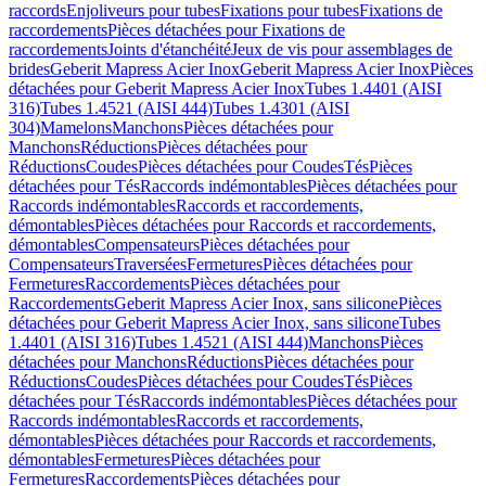
raccords
Enjoliveurs pour tubes
Fixations pour tubes
Fixations de
raccordements
Pièces détachées pour Fixations de
raccordements
Joints d'étanchéité
Jeux de vis pour assemblages de
brides
Geberit Mapress Acier Inox
Geberit Mapress Acier Inox
Pièces
détachées pour Geberit Mapress Acier Inox
Tubes 1.4401 (AISI
316)
Tubes 1.4521 (AISI 444)
Tubes 1.4301 (AISI
304)
Mamelons
Manchons
Pièces détachées pour
Manchons
Réductions
Pièces détachées pour
Réductions
Coudes
Pièces détachées pour Coudes
Tés
Pièces
détachées pour Tés
Raccords indémontables
Pièces détachées pour
Raccords indémontables
Raccords et raccordements,
démontables
Pièces détachées pour Raccords et raccordements,
démontables
Compensateurs
Pièces détachées pour
Compensateurs
Traversées
Fermetures
Pièces détachées pour
Fermetures
Raccordements
Pièces détachées pour
Raccordements
Geberit Mapress Acier Inox, sans silicone
Pièces
détachées pour Geberit Mapress Acier Inox, sans silicone
Tubes
1.4401 (AISI 316)
Tubes 1.4521 (AISI 444)
Manchons
Pièces
détachées pour Manchons
Réductions
Pièces détachées pour
Réductions
Coudes
Pièces détachées pour Coudes
Tés
Pièces
détachées pour Tés
Raccords indémontables
Pièces détachées pour
Raccords indémontables
Raccords et raccordements,
démontables
Pièces détachées pour Raccords et raccordements,
démontables
Fermetures
Pièces détachées pour
Fermetures
Raccordements
Pièces détachées pour