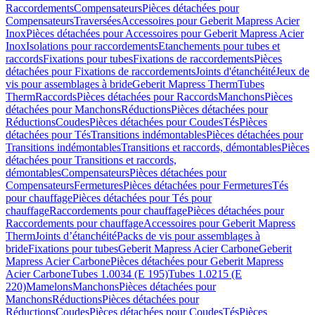
Raccordements
Compensateurs
Pièces détachées pour
Compensateurs
Traversées
Accessoires pour Geberit Mapress Acier
Inox
Pièces détachées pour Accessoires pour Geberit Mapress Acier
Inox
Isolations pour raccordements
Etanchements pour tubes et
raccords
Fixations pour tubes
Fixations de raccordements
Pièces
détachées pour Fixations de raccordements
Joints d'étanchéité
Jeux de
vis pour assemblages à bride
Geberit Mapress Therm
Tubes
Therm
Raccords
Pièces détachées pour Raccords
Manchons
Pièces
détachées pour Manchons
Réductions
Pièces détachées pour
Réductions
Coudes
Pièces détachées pour Coudes
Tés
Pièces
détachées pour Tés
Transitions indémontables
Pièces détachées pour
Transitions indémontables
Transitions et raccords, démontables
Pièces
détachées pour Transitions et raccords,
démontables
Compensateurs
Pièces détachées pour
Compensateurs
Fermetures
Pièces détachées pour Fermetures
Tés
pour chauffage
Pièces détachées pour Tés pour
chauffage
Raccordements pour chauffage
Pièces détachées pour
Raccordements pour chauffage
Accessoires pour Geberit Mapress
Therm
Joints d’étanchéité
Packs de vis pour assemblages à
bride
Fixations pour tubes
Geberit Mapress Acier Carbone
Geberit
Mapress Acier Carbone
Pièces détachées pour Geberit Mapress
Acier Carbone
Tubes 1.0034 (E 195)
Tubes 1.0215 (E
220)
Mamelons
Manchons
Pièces détachées pour
Manchons
Réductions
Pièces détachées pour
Réductions
Coudes
Pièces détachées pour Coudes
Tés
Pièces