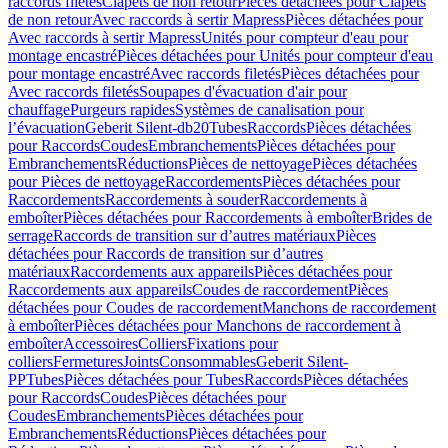
raccords filetés
Clapets de non retour
Pièces détachées pour Clapets
de non retour
Avec raccords à sertir Mapress
Pièces détachées pour
Avec raccords à sertir Mapress
Unités pour compteur d'eau pour
montage encastré
Pièces détachées pour Unités pour compteur d'eau
pour montage encastré
Avec raccords filetés
Pièces détachées pour
Avec raccords filetés
Soupapes d'évacuation d'air pour
chauffage
Purgeurs rapides
Systèmes de canalisation pour
l’évacuation
Geberit Silent-db20
Tubes
Raccords
Pièces détachées
pour Raccords
Coudes
Embranchements
Pièces détachées pour
Embranchements
Réductions
Pièces de nettoyage
Pièces détachées
pour Pièces de nettoyage
Raccordements
Pièces détachées pour
Raccordements
Raccordements à souder
Raccordements à
emboîter
Pièces détachées pour Raccordements à emboîter
Brides de
serrage
Raccords de transition sur d’autres matériaux
Pièces
détachées pour Raccords de transition sur d’autres
matériaux
Raccordements aux appareils
Pièces détachées pour
Raccordements aux appareils
Coudes de raccordement
Pièces
détachées pour Coudes de raccordement
Manchons de raccordement
à emboîter
Pièces détachées pour Manchons de raccordement à
emboîter
Accessoires
Colliers
Fixations pour
colliers
Fermetures
Joints
Consommables
Geberit Silent-
PP
Tubes
Pièces détachées pour Tubes
Raccords
Pièces détachées
pour Raccords
Coudes
Pièces détachées pour
Coudes
Embranchements
Pièces détachées pour
Embranchements
Réductions
Pièces détachées pour