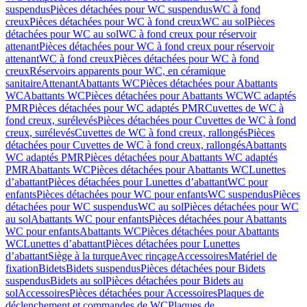
suspendus
Pièces détachées pour WC suspendus
WC à fond
creux
Pièces détachées pour WC à fond creux
WC au sol
Pièces
détachées pour WC au sol
WC à fond creux pour réservoir
attenant
Pièces détachées pour WC à fond creux pour réservoir
attenant
WC à fond creux
Pièces détachées pour WC à fond
creux
Réservoirs apparents pour WC, en céramique
sanitaire
Attenant
Abattants WC
Pièces détachées pour Abattants
WC
Abattants WC
Pièces détachées pour Abattants WC
WC adaptés
PMR
Pièces détachées pour WC adaptés PMR
Cuvettes de WC à
fond creux, surélevés
Pièces détachées pour Cuvettes de WC à fond
creux, surélevés
Cuvettes de WC à fond creux, rallongés
Pièces
détachées pour Cuvettes de WC à fond creux, rallongés
Abattants
WC adaptés PMR
Pièces détachées pour Abattants WC adaptés
PMR
Abattants WC
Pièces détachées pour Abattants WC
Lunettes
d’abattant
Pièces détachées pour Lunettes d’abattant
WC pour
enfants
Pièces détachées pour WC pour enfants
WC suspendus
Pièces
détachées pour WC suspendus
WC au sol
Pièces détachées pour WC
au sol
Abattants WC pour enfants
Pièces détachées pour Abattants
WC pour enfants
Abattants WC
Pièces détachées pour Abattants
WC
Lunettes d’abattant
Pièces détachées pour Lunettes
d’abattant
Siège à la turque
Avec rinçage
Accessoires
Matériel de
fixation
Bidets
Bidets suspendus
Pièces détachées pour Bidets
suspendus
Bidets au sol
Pièces détachées pour Bidets au
sol
Accessoires
Pièces détachées pour Accessoires
Plaques de
déclenchement et commandes de WC
Plaques de