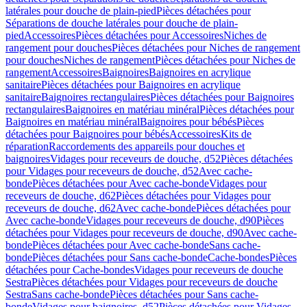
latérales pour douche de plain-pied
Pièces détachées pour
Séparations de douche latérales pour douche de plain-
pied
Accessoires
Pièces détachées pour Accessoires
Niches de
rangement pour douches
Pièces détachées pour Niches de rangement
pour douches
Niches de rangement
Pièces détachées pour Niches de
rangement
Accessoires
Baignoires
Baignoires en acrylique
sanitaire
Pièces détachées pour Baignoires en acrylique
sanitaire
Baignoires rectangulaires
Pièces détachées pour Baignoires
rectangulaires
Baignoires en matériau minéral
Pièces détachées pour
Baignoires en matériau minéral
Baignoires pour bébés
Pièces
détachées pour Baignoires pour bébés
Accessoires
Kits de
réparation
Raccordements des appareils pour douches et
baignoires
Vidages pour receveurs de douche, d52
Pièces détachées
pour Vidages pour receveurs de douche, d52
Avec cache-
bonde
Pièces détachées pour Avec cache-bonde
Vidages pour
receveurs de douche, d62
Pièces détachées pour Vidages pour
receveurs de douche, d62
Avec cache-bonde
Pièces détachées pour
Avec cache-bonde
Vidages pour receveurs de douche, d90
Pièces
détachées pour Vidages pour receveurs de douche, d90
Avec cache-
bonde
Pièces détachées pour Avec cache-bonde
Sans cache-
bonde
Pièces détachées pour Sans cache-bonde
Cache-bondes
Pièces
détachées pour Cache-bondes
Vidages pour receveurs de douche
Sestra
Pièces détachées pour Vidages pour receveurs de douche
Sestra
Sans cache-bonde
Pièces détachées pour Sans cache-
bonde
Vidages pour baignoires, d52
Pièces détachées pour Vidages