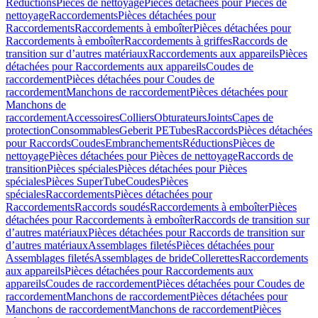
Réductions
Pièces de nettoyage
Pièces détachées pour Pièces de
nettoyage
Raccordements
Pièces détachées pour
Raccordements
Raccordements à emboîter
Pièces détachées pour
Raccordements à emboîter
Raccordements à griffes
Raccords de
transition sur d’autres matériaux
Raccordements aux appareils
Pièces
détachées pour Raccordements aux appareils
Coudes de
raccordement
Pièces détachées pour Coudes de
raccordement
Manchons de raccordement
Pièces détachées pour
Manchons de
raccordement
Accessoires
Colliers
Obturateurs
Joints
Capes de
protection
Consommables
Geberit PE
Tubes
Raccords
Pièces détachées
pour Raccords
Coudes
Embranchements
Réductions
Pièces de
nettoyage
Pièces détachées pour Pièces de nettoyage
Raccords de
transition
Pièces spéciales
Pièces détachées pour Pièces
spéciales
Pièces SuperTube
Coudes
Pièces
spéciales
Raccordements
Pièces détachées pour
Raccordements
Raccords soudés
Raccordements à emboîter
Pièces
détachées pour Raccordements à emboîter
Raccords de transition sur
d’autres matériaux
Pièces détachées pour Raccords de transition sur
d’autres matériaux
Assemblages filetés
Pièces détachées pour
Assemblages filetés
Assemblages de bride
Collerettes
Raccordements
aux appareils
Pièces détachées pour Raccordements aux
appareils
Coudes de raccordement
Pièces détachées pour Coudes de
raccordement
Manchons de raccordement
Pièces détachées pour
Manchons de raccordement
Manchons de raccordement
Pièces