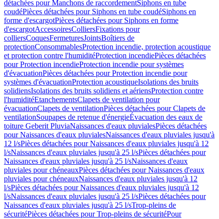
détachées pour Manchons de raccordement
Siphons en tube
coudé
Pièces détachées pour Siphons en tube coudé
Siphons en
forme d'escargot
Pièces détachées pour Siphons en forme
d'escargot
Accessoires
Colliers
Fixations pour
colliers
Coques
Fermetures
Joints
Boîtiers de
protection
Consommables
Protection incendie, protection acoustique
et protection contre l'humidité
Protection incendie
Pièces détachées
pour Protection incendie
Protection incendie pour systèmes
d'évacuation
Pièces détachées pour Protection incendie pour
systèmes d'évacuation
Protection acoustique
Isolations des bruits
solidiens
Isolations des bruits solidiens et aériens
Protection contre
l'humidité
Etanchements
Clapets de ventilation pour
évacuation
Clapets de ventilation
Pièces détachées pour Clapets de
ventilation
Soupapes de retenue d'énergie
Évacuation des eaux de
toiture Geberit Pluvia
Naissances d'eaux pluviales
Pièces détachées
pour Naissances d'eaux pluviales
Naissances d'eaux pluviales jusqu'à
12 l/s
Pièces détachées pour Naissances d'eaux pluviales jusqu'à 12
l/s
Naissances d'eaux pluviales jusqu'à 25 l/s
Pièces détachées pour
Naissances d'eaux pluviales jusqu'à 25 l/s
Naissances d'eaux
pluviales pour chéneaux
Pièces détachées pour Naissances d'eaux
pluviales pour chéneaux
Naissances d'eaux pluviales jusqu'à 12
l/s
Pièces détachées pour Naissances d'eaux pluviales jusqu'à 12
l/s
Naissances d'eaux pluviales jusqu'à 25 l/s
Pièces détachées pour
Naissances d'eaux pluviales jusqu'à 25 l/s
Trop-pleins de
sécurité
Pièces détachées pour Trop-pleins de sécurité
Pour