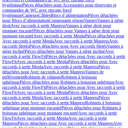
hygiénique
Pièces détachées pour Accessoires pour réservoirs et
commandes de WC avec rinçage forcé
hygiénique
Capteurs
Câbles
Blocs d’alimentation
Pièces détachées
pour Blocs d’alimentation
Composants réseau
Vannes
Vannes à siège
droit
Avec raccords à sertir Mapress
Vannes à siège droit pour
montage encastré
Pièces détachées pour Vannes à siège droit pour
montage encastré
Avec raccords à sertir Mepla
Pièces détachées pour
Avec raccords à sertir Mepla
Avec raccords à sertir Mapress
Avec
raccords filetés
Pièces détachées pour Avec raccords filetés
Vannes à
siège incliné
Pièces détachées pour Vannes à siège incliné
Avec
raccords à sertir FlowFit
Pièces détachées pour Avec raccords à sertir
FlowFit
Avec raccords à sertir Mepla
Pièces détachées pour Avec
raccords à sertir Mepla
Avec raccords à sertir Mapress
Pièces
détachées pour Avec raccords à sertir Mapress
Vannes de
prélèvement
Robinets de vidange
Robinets à boisseau
sphérique
Pièces détachées pour Robinets à boisseau sphérique
Avec
raccords à sertir FlowFit
Pièces détachées pour Avec raccords à sertir
FlowFit
Avec raccords à sertir Mepla
Pièces détachées pour Avec
raccords à sertir Mepla
Avec raccords à sertir Mapress
Pièces
détachées pour Avec raccords à sertir Mapress
Robinets à boisseau
sphérique pour montage encastré
Pièces détachées pour Robinets à
boisseau sphérique pour montage encastré
Avec raccords à sertir
FlowFit
Avec raccords à sertir Mepla
Avec raccords à sertir
Mapress
Pièces détachées pour Avec raccords à sertir Mapress
Avec