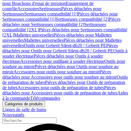
pour Bouchons d'essai de pression
Equipement de
contrôle
Accessoires
Sertisseuses
Pièces détachées pour
Sertisseuses
Sertisseuses compatibilité [1]
Pièces détachées pour
Sertisseuses compatibilité [1]
Sertisseuses compatibilité [2]
Pièces
détachées pour Sertisseuses compatibilité [2]
Sertisseuses
compatibilité [2XL]
Pièces détachées pour Sertisseuses compatibilité
[2XL]
Mallettes universelles
Pièces détachées pour Mallettes
universelles
Mallettes universelles
Pièces détachées pour Mallettes
universelles
Outils pour Geberit Silent-db20 / Geberit PE
Pièces
détachées pour Outils pour Geberit Silent-db20 / Geberit PE
Outils à
souder électrique
Pièces détachées pour Outils à souder
électrique
Accessoires pour outillage à souder électrique
Outils pour
soudure au miroir
Pièces détachées pour Outils pour soudure au
miroir
Accessoires pour outils pour soudure au miroir
Pièces
détachées pour Accessoires pour outils pour soudure au miroir
Outils
de préparation de tubes
Pièces détachées pour Outils de préparation
de tubes
Accessoires pour outils de préparation de tubes
Pièces
détachées pour Accessoires pour outils de préparation de tubes
Aides
à la commande
Télécommandes
Catégories de produits
Lignes de salle de bains
Nouveautés