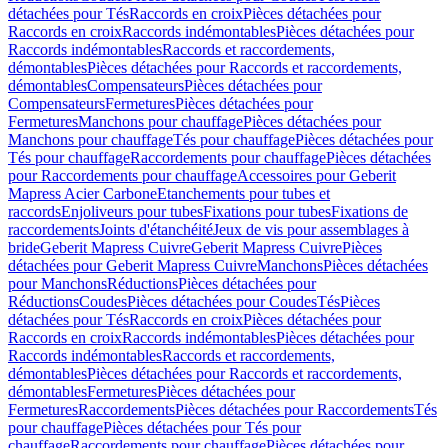
détachées pour Tés
Raccords en croix
Pièces détachées pour
Raccords en croix
Raccords indémontables
Pièces détachées pour
Raccords indémontables
Raccords et raccordements,
démontables
Pièces détachées pour Raccords et raccordements,
démontables
Compensateurs
Pièces détachées pour
Compensateurs
Fermetures
Pièces détachées pour
Fermetures
Manchons pour chauffage
Pièces détachées pour
Manchons pour chauffage
Tés pour chauffage
Pièces détachées pour
Tés pour chauffage
Raccordements pour chauffage
Pièces détachées
pour Raccordements pour chauffage
Accessoires pour Geberit
Mapress Acier Carbone
Etanchements pour tubes et
raccords
Enjoliveurs pour tubes
Fixations pour tubes
Fixations de
raccordements
Joints d'étanchéité
Jeux de vis pour assemblages à
bride
Geberit Mapress Cuivre
Geberit Mapress Cuivre
Pièces
détachées pour Geberit Mapress Cuivre
Manchons
Pièces détachées
pour Manchons
Réductions
Pièces détachées pour
Réductions
Coudes
Pièces détachées pour Coudes
Tés
Pièces
détachées pour Tés
Raccords en croix
Pièces détachées pour
Raccords en croix
Raccords indémontables
Pièces détachées pour
Raccords indémontables
Raccords et raccordements,
démontables
Pièces détachées pour Raccords et raccordements,
démontables
Fermetures
Pièces détachées pour
Fermetures
Raccordements
Pièces détachées pour Raccordements
Tés
pour chauffage
Pièces détachées pour Tés pour
chauffage
Raccordements pour chauffage
Pièces détachées pour