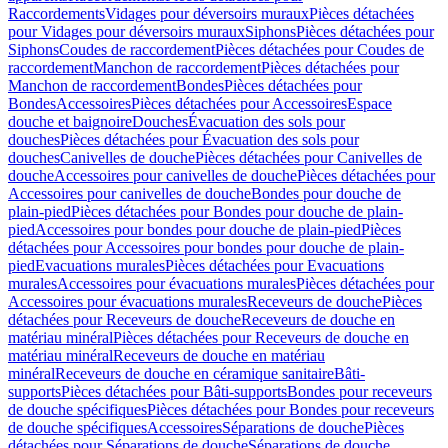
Raccordements
Vidages pour déversoirs muraux
Pièces détachées
pour Vidages pour déversoirs muraux
Siphons
Pièces détachées pour
Siphons
Coudes de raccordement
Pièces détachées pour Coudes de
raccordement
Manchon de raccordement
Pièces détachées pour
Manchon de raccordement
Bondes
Pièces détachées pour
Bondes
Accessoires
Pièces détachées pour Accessoires
Espace
douche et baignoire
Douches
Évacuation des sols pour
douches
Pièces détachées pour Évacuation des sols pour
douches
Canivelles de douche
Pièces détachées pour Canivelles de
douche
Accessoires pour canivelles de douche
Pièces détachées pour
Accessoires pour canivelles de douche
Bondes pour douche de
plain-pied
Pièces détachées pour Bondes pour douche de plain-
pied
Accessoires pour bondes pour douche de plain-pied
Pièces
détachées pour Accessoires pour bondes pour douche de plain-
pied
Evacuations murales
Pièces détachées pour Evacuations
murales
Accessoires pour évacuations murales
Pièces détachées pour
Accessoires pour évacuations murales
Receveurs de douche
Pièces
détachées pour Receveurs de douche
Receveurs de douche en
matériau minéral
Pièces détachées pour Receveurs de douche en
matériau minéral
Receveurs de douche en matériau
minéral
Receveurs de douche en céramique sanitaire
Bâti-
supports
Pièces détachées pour Bâti-supports
Bondes pour receveurs
de douche spécifiques
Pièces détachées pour Bondes pour receveurs
de douche spécifiques
Accessoires
Séparations de douche
Pièces
détachées pour Séparations de douche
Séparations de douche