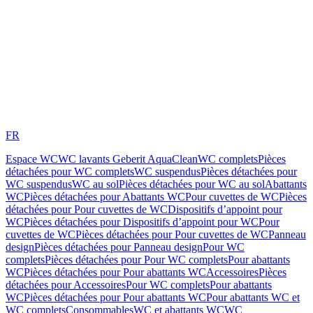
FR
Espace WC
WC lavants Geberit AquaClean
WC complets
Pièces
détachées pour WC complets
WC suspendus
Pièces détachées pour
WC suspendus
WC au sol
Pièces détachées pour WC au sol
Abattants
WC
Pièces détachées pour Abattants WC
Pour cuvettes de WC
Pièces
détachées pour Pour cuvettes de WC
Dispositifs d’appoint pour
WC
Pièces détachées pour Dispositifs d’appoint pour WC
Pour
cuvettes de WC
Pièces détachées pour Pour cuvettes de WC
Panneau
design
Pièces détachées pour Panneau design
Pour WC
complets
Pièces détachées pour Pour WC complets
Pour abattants
WC
Pièces détachées pour Pour abattants WC
Accessoires
Pièces
détachées pour Accessoires
Pour WC complets
Pour abattants
WC
Pièces détachées pour Pour abattants WC
Pour abattants WC et
WC complets
Consommables
WC et abattants WC
WC