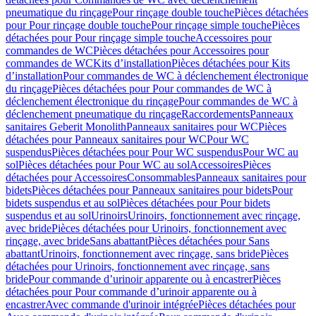
pneumatique du rinçage
Pour rinçage double touche
Pièces détachées
pour Pour rinçage double touche
Pour rinçage simple touche
Pièces
détachées pour Pour rinçage simple touche
Accessoires pour
commandes de WC
Pièces détachées pour Accessoires pour
commandes de WC
Kits d’installation
Pièces détachées pour Kits
d’installation
Pour commandes de WC à déclenchement électronique
du rinçage
Pièces détachées pour Pour commandes de WC à
déclenchement électronique du rinçage
Pour commandes de WC à
déclenchement pneumatique du rinçage
Raccordements
Panneaux
sanitaires Geberit Monolith
Panneaux sanitaires pour WC
Pièces
détachées pour Panneaux sanitaires pour WC
Pour WC
suspendus
Pièces détachées pour Pour WC suspendus
Pour WC au
sol
Pièces détachées pour Pour WC au sol
Accessoires
Pièces
détachées pour Accessoires
Consommables
Panneaux sanitaires pour
bidets
Pièces détachées pour Panneaux sanitaires pour bidets
Pour
bidets suspendus et au sol
Pièces détachées pour Pour bidets
suspendus et au sol
Urinoirs
Urinoirs, fonctionnement avec rinçage,
avec bride
Pièces détachées pour Urinoirs, fonctionnement avec
rinçage, avec bride
Sans abattant
Pièces détachées pour Sans
abattant
Urinoirs, fonctionnement avec rinçage, sans bride
Pièces
détachées pour Urinoirs, fonctionnement avec rinçage, sans
bride
Pour commande d’urinoir apparente ou à encastrer
Pièces
détachées pour Pour commande d’urinoir apparente ou à
encastrer
Avec commande d'urinoir intégrée
Pièces détachées pour