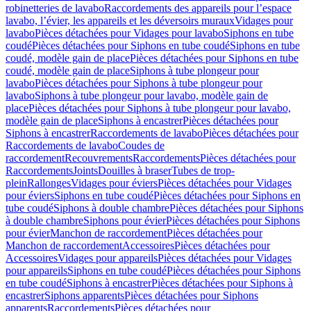
robinetteries de lavabo
Raccordements des appareils pour l’espace
lavabo, l’évier, les appareils et les déversoirs muraux
Vidages pour
lavabo
Pièces détachées pour Vidages pour lavabo
Siphons en tube
coudé
Pièces détachées pour Siphons en tube coudé
Siphons en tube
coudé, modèle gain de place
Pièces détachées pour Siphons en tube
coudé, modèle gain de place
Siphons à tube plongeur pour
lavabo
Pièces détachées pour Siphons à tube plongeur pour
lavabo
Siphons à tube plongeur pour lavabo, modèle gain de
place
Pièces détachées pour Siphons à tube plongeur pour lavabo,
modèle gain de place
Siphons à encastrer
Pièces détachées pour
Siphons à encastrer
Raccordements de lavabo
Pièces détachées pour
Raccordements de lavabo
Coudes de
raccordement
Recouvrements
Raccordements
Pièces détachées pour
Raccordements
Joints
Douilles à braser
Tubes de trop-
plein
Rallonges
Vidages pour éviers
Pièces détachées pour Vidages
pour éviers
Siphons en tube coudé
Pièces détachées pour Siphons en
tube coudé
Siphons à double chambre
Pièces détachées pour Siphons
à double chambre
Siphons pour évier
Pièces détachées pour Siphons
pour évier
Manchon de raccordement
Pièces détachées pour
Manchon de raccordement
Accessoires
Pièces détachées pour
Accessoires
Vidages pour appareils
Pièces détachées pour Vidages
pour appareils
Siphons en tube coudé
Pièces détachées pour Siphons
en tube coudé
Siphons à encastrer
Pièces détachées pour Siphons à
encastrer
Siphons apparents
Pièces détachées pour Siphons
apparents
Raccordements
Pièces détachées pour