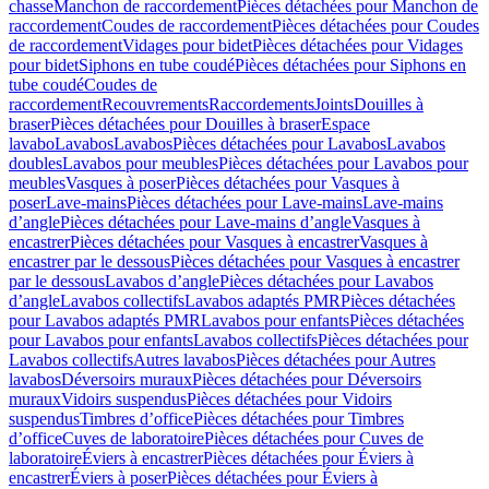
chasse
Manchon de raccordement
Pièces détachées pour Manchon de
raccordement
Coudes de raccordement
Pièces détachées pour Coudes
de raccordement
Vidages pour bidet
Pièces détachées pour Vidages
pour bidet
Siphons en tube coudé
Pièces détachées pour Siphons en
tube coudé
Coudes de
raccordement
Recouvrements
Raccordements
Joints
Douilles à
braser
Pièces détachées pour Douilles à braser
Espace
lavabo
Lavabos
Lavabos
Pièces détachées pour Lavabos
Lavabos
doubles
Lavabos pour meubles
Pièces détachées pour Lavabos pour
meubles
Vasques à poser
Pièces détachées pour Vasques à
poser
Lave-mains
Pièces détachées pour Lave-mains
Lave-mains
d’angle
Pièces détachées pour Lave-mains d’angle
Vasques à
encastrer
Pièces détachées pour Vasques à encastrer
Vasques à
encastrer par le dessous
Pièces détachées pour Vasques à encastrer
par le dessous
Lavabos d’angle
Pièces détachées pour Lavabos
d’angle
Lavabos collectifs
Lavabos adaptés PMR
Pièces détachées
pour Lavabos adaptés PMR
Lavabos pour enfants
Pièces détachées
pour Lavabos pour enfants
Lavabos collectifs
Pièces détachées pour
Lavabos collectifs
Autres lavabos
Pièces détachées pour Autres
lavabos
Déversoirs muraux
Pièces détachées pour Déversoirs
muraux
Vidoirs suspendus
Pièces détachées pour Vidoirs
suspendus
Timbres dʼoffice
Pièces détachées pour Timbres
dʼoffice
Cuves de laboratoire
Pièces détachées pour Cuves de
laboratoire
Éviers à encastrer
Pièces détachées pour Éviers à
encastrer
Éviers à poser
Pièces détachées pour Éviers à