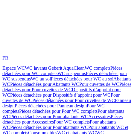
FR
Espace WC
WC lavants Geberit AquaClean
WC complets
Pièces
détachées pour WC complets
WC suspendus
Pièces détachées pour
WC suspendus
WC au sol
Pièces détachées pour WC au sol
Abattants
WC
Pièces détachées pour Abattants WC
Pour cuvettes de WC
Pièces
détachées pour Pour cuvettes de WC
Dispositifs d’appoint pour
WC
Pièces détachées pour Dispositifs d’appoint pour WC
Pour
cuvettes de WC
Pièces détachées pour Pour cuvettes de WC
Panneau
design
Pièces détachées pour Panneau design
Pour WC
complets
Pièces détachées pour Pour WC complets
Pour abattants
WC
Pièces détachées pour Pour abattants WC
Accessoires
Pièces
détachées pour Accessoires
Pour WC complets
Pour abattants
WC
Pièces détachées pour Pour abattants WC
Pour abattants WC et
WC complets
Consommables
WC et abattants WC
WC