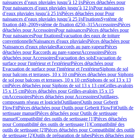
naissances d’eaux pluviales jusqu’à 12 l/s
Pièces détachées pour
Pour naissances d’eaux pluviales jusqu’à 12 l/s
Pour naissances
d’eaux pluviales jusqu’à 25 l/s
Pièces détachées pour Pour
naissances d’eaux pluviales jusqu’à 25 l/s
Fixations
Système de
fixation d40–200
Système de fixation d250–315
Accessoires
Pièces
détachées pour Accessoires
Pour naissances
Pièces détachées pour
Pour naissances
Pour fixations
Évacuation des eaux de toiture
conventionnelle
Naissances d'eaux pluviales
Pièces détachées pour
Naissances d'eaux pluviales
Raccords au pare-vapeur
Pièces
détachées pour Raccords au pare-vapeur
Accessoires
Pièces
détachées pour Accessoires
Évacuation des sols
Evacuation de
surface pour l'intérieur et l'extérieur
Pièces détachées pour
Evacuation de surface pour l'intérieur et l'extérieur
Siphons de sol
pour balcons et terrasses, 10 x 10 cm
Pièces détachées pour Siphons
de sol pour balcons et terrasses, 10 x 10 cm
Siphons de sol 13 x 13
cm
Pièces détachées pour Siphons de sol 13 x 13 cm
Grilles-avaloirs
15 x 15 cm
Pièces détachées pour Grilles-avaloirs 15 x 15
cm
Accessoires
Pièces détachées pour Accessoires
Outillages,
composants réseau et logiciels
Outillages
Outils pour Geberit
FlowFit
Pièces détachées pour Outils pour Geberit FlowFit
Outils de
sertissage manuel
Pièces détachées pour Outils de sertissage
manuel
Compatibilité des outils de sertissage [1]
Pièces détachées
pour Compatibilité des outils de sertissage [1]
Compatibilité des
outils de sertissage [2]
Pièces détachées pour Compatibilité des outils
de sertissage [2]
Outils de préparation de tubes
Pièces détachées pour