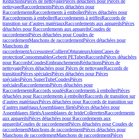
Réductions
Pièces de nettoyage
Pièces détachées pour Pièces de
nettoyage
Raccordements
Pièces détachées pour
Raccordements
Raccordements à emboîter
Pièces détachées pour
Raccordements à emboîter
Raccordements à griffes
Raccords de
transition sur d’autres matériaux
Raccordements aux appareils
Pièces
détachées pour Raccordements aux appareils
Coudes de
raccordement
Pièces détachées pour Coudes de
raccordement
Manchons de raccordement
Pièces détachées pour
Manchons de
raccordement
Accessoires
Colliers
Obturateurs
Joints
Capes de
protection
Consommables
Geberit PE
Tubes
Raccords
Pièces détachées
pour Raccords
Coudes
Embranchements
Réductions
Pièces de
nettoyage
Pièces détachées pour Pièces de nettoyage
Raccords de
transition
Pièces spéciales
Pièces détachées pour Pièces
spéciales
Pièces SuperTube
Coudes
Pièces
spéciales
Raccordements
Pièces détachées pour
Raccordements
Raccords soudés
Raccordements à emboîter
Pièces
détachées pour Raccordements à emboîter
Raccords de transition sur
d’autres matériaux
Pièces détachées pour Raccords de transition sur
d’autres matériaux
Assemblages filetés
Pièces détachées pour
Assemblages filetés
Assemblages de bride
Collerettes
Raccordements
aux appareils
Pièces détachées pour Raccordements aux
appareils
Coudes de raccordement
Pièces détachées pour Coudes de
raccordement
Manchons de raccordement
Pièces détachées pour
Manchons de raccordement
Manchons de raccordement
Pièces