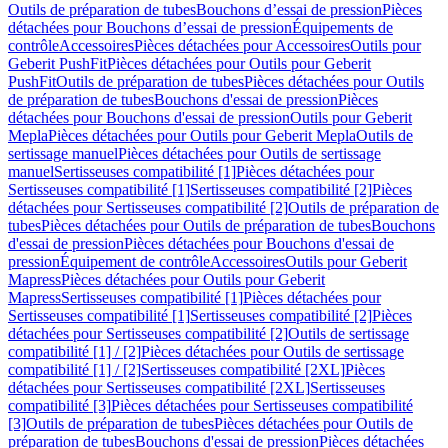
Outils de préparation de tubes
Bouchons d’essai de pression
Pièces
détachées pour Bouchons d’essai de pression
Équipements de
contrôle
Accessoires
Pièces détachées pour Accessoires
Outils pour
Geberit PushFit
Pièces détachées pour Outils pour Geberit
PushFit
Outils de préparation de tubes
Pièces détachées pour Outils
de préparation de tubes
Bouchons d'essai de pression
Pièces
détachées pour Bouchons d'essai de pression
Outils pour Geberit
Mepla
Pièces détachées pour Outils pour Geberit Mepla
Outils de
sertissage manuel
Pièces détachées pour Outils de sertissage
manuel
Sertisseuses compatibilité [1]
Pièces détachées pour
Sertisseuses compatibilité [1]
Sertisseuses compatibilité [2]
Pièces
détachées pour Sertisseuses compatibilité [2]
Outils de préparation de
tubes
Pièces détachées pour Outils de préparation de tubes
Bouchons
d'essai de pression
Pièces détachées pour Bouchons d'essai de
pression
Équipement de contrôle
Accessoires
Outils pour Geberit
Mapress
Pièces détachées pour Outils pour Geberit
Mapress
Sertisseuses compatibilité [1]
Pièces détachées pour
Sertisseuses compatibilité [1]
Sertisseuses compatibilité [2]
Pièces
détachées pour Sertisseuses compatibilité [2]
Outils de sertissage
compatibilité [1] / [2]
Pièces détachées pour Outils de sertissage
compatibilité [1] / [2]
Sertisseuses compatibilité [2XL]
Pièces
détachées pour Sertisseuses compatibilité [2XL]
Sertisseuses
compatibilité [3]
Pièces détachées pour Sertisseuses compatibilité
[3]
Outils de préparation de tubes
Pièces détachées pour Outils de
préparation de tubes
Bouchons d'essai de pression
Pièces détachées