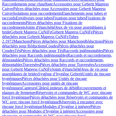
Raccordements pour chauffage
Accessoires pour Geberit Mapress
Cuivre
Pièces détachées pour Accessoires pour Geberit Mapress
Cuivre
Isolations pour raccordements
Etanchements pour tubes et
raccords
Enjoliveurs pour tubes
Fixations pour tubes
Fixations de
raccordements
Pièces détachées pour Fixations de
raccordements
Joints d'étanchéité
Jeux de vis pour assemblages à
bride
Geberit Mapress CuNiFe
Geberit Mapress CuNiFe
Pièces
détachées pour Geberit Mapress CuNiFe
Tubes
2.1972
Manchons
Pièces détachées pour Manchons
Réductions
Pièces
détachées pour Réductions
Coudes
Pièces détachées pour
Coudes
Tés
Pièces détachées pour Tés
Raccords indémontables
Pièces
détachées pour Raccords indémontables
Raccords et raccordements,
démontables
Pièces détachées pour Raccords et raccordements,
démontables
Traversées
Pièces détachées pour Traversées
Accessoires
pour Geberit Mapress CuNiFe
Joints d'étanchéité
Jeux de vis pour
assemblages de brides
Système d’hygiène Geberit
Unités de rinçage
hygiéniques
Pièces détachées pour Unités de rinçage
hygiéniques
Accessoires pour unités de rinçage
hygiéniques
Capteurs
Câbles
Limiteurs de débit
Recouvrements et
plaques de fermeture
Réservoirs et commandes de WC avec rinçage
forcé hygiénique
Pièces détachées pour Réservoirs et commandes de
WC avec rinçage forcé hygiénique
Réservoirs à encastrer avec
rinçage forcé hygiénique
Modules d’hygiène à intégrer
Pièces
détachées pour Modules d’hygiène à intégrer
Accessoires pour
réservoirs et commandes de WC avec rinçage forcé