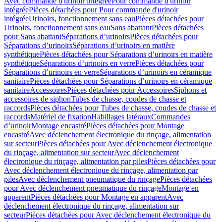
Avec commande d'urinoir intégrée
Pour commande d'urinoir
intégrée
Pièces détachées pour Pour commande d'urinoir
intégrée
Urinoirs, fonctionnement sans eau
Pièces détachées pour
Urinoirs, fonctionnement sans eau
Sans abattant
Pièces détachées
pour Sans abattant
Séparations d’urinoirs
Pièces détachées pour
Séparations d’urinoirs
Séparations d’urinoirs en matière
synthétique
Pièces détachées pour Séparations d’urinoirs en matière
synthétique
Séparations d’urinoirs en verre
Pièces détachées pour
Séparations d’urinoirs en verre
Séparations d’urinoirs en céramique
sanitaire
Pièces détachées pour Séparations d’urinoirs en céramique
sanitaire
Accessoires
Pièces détachées pour Accessoires
Siphons et
accessoires de siphon
Tubes de chasse, coudes de chasse et
raccords
Pièces détachées pour Tubes de chasse, coudes de chasse et
raccords
Matériel de fixation
Habillages latéraux
Commandes
dʼurinoir
Montage encastré
Pièces détachées pour Montage
encastré
Avec déclenchement électronique du rinçage, alimentation
sur secteur
Pièces détachées pour Avec déclenchement électronique
du rinçage, alimentation sur secteur
Avec déclenchement
électronique du rinçage, alimentation par piles
Pièces détachées pour
Avec déclenchement électronique du rinçage, alimentation par
piles
Avec déclenchement pneumatique du rinçage
Pièces détachées
pour Avec déclenchement pneumatique du rinçage
Montage en
apparent
Pièces détachées pour Montage en apparent
Avec
déclenchement électronique du rinçage, alimentation sur
secteur
Pièces détachées pour Avec déclenchement électronique du