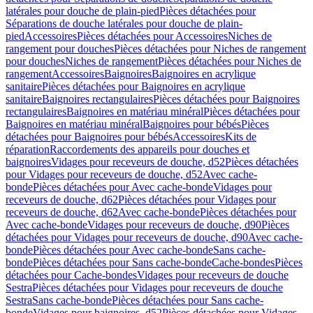
latérales pour douche de plain-pied
Pièces détachées pour
Séparations de douche latérales pour douche de plain-
pied
Accessoires
Pièces détachées pour Accessoires
Niches de
rangement pour douches
Pièces détachées pour Niches de rangement
pour douches
Niches de rangement
Pièces détachées pour Niches de
rangement
Accessoires
Baignoires
Baignoires en acrylique
sanitaire
Pièces détachées pour Baignoires en acrylique
sanitaire
Baignoires rectangulaires
Pièces détachées pour Baignoires
rectangulaires
Baignoires en matériau minéral
Pièces détachées pour
Baignoires en matériau minéral
Baignoires pour bébés
Pièces
détachées pour Baignoires pour bébés
Accessoires
Kits de
réparation
Raccordements des appareils pour douches et
baignoires
Vidages pour receveurs de douche, d52
Pièces détachées
pour Vidages pour receveurs de douche, d52
Avec cache-
bonde
Pièces détachées pour Avec cache-bonde
Vidages pour
receveurs de douche, d62
Pièces détachées pour Vidages pour
receveurs de douche, d62
Avec cache-bonde
Pièces détachées pour
Avec cache-bonde
Vidages pour receveurs de douche, d90
Pièces
détachées pour Vidages pour receveurs de douche, d90
Avec cache-
bonde
Pièces détachées pour Avec cache-bonde
Sans cache-
bonde
Pièces détachées pour Sans cache-bonde
Cache-bondes
Pièces
détachées pour Cache-bondes
Vidages pour receveurs de douche
Sestra
Pièces détachées pour Vidages pour receveurs de douche
Sestra
Sans cache-bonde
Pièces détachées pour Sans cache-
bonde
Vidages pour baignoires, d52
Pièces détachées pour Vidages