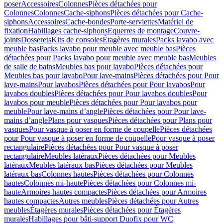
poser
Accessoires
Colonnes
Pièces détachées pour
Colonnes
Colonnes
Cache-siphons
Pièces détachées pour Cache-
siphons
Accessoires
Cache-bondes
Porte-serviettes
Matériel de
fixation
Habillages cache-siphons
Equerres de montage
Couvre-
joints
Dosserets
Kits de consoles
Étagères murales
Packs lavabo avec
meuble bas
Packs lavabo pour meuble avec meuble bas
Pièces
détachées pour Packs lavabo pour meuble avec meuble bas
Meubles
de salle de bains
Meubles bas pour lavabo
Pièces détachées pour
Meubles bas pour lavabo
Pour lave-mains
Pièces détachées pour Pour
lave-mains
Pour lavabos
Pièces détachées pour Pour lavabos
Pour
lavabos doubles
Pièces détachées pour Pour lavabos doubles
Pour
lavabos pour meuble
Pièces détachées pour Pour lavabos pour
meuble
Pour lave-mains d’angle
Pièces détachées pour Pour lave-
mains d’angle
Plans pour vasques
Pièces détachées pour Plans pour
vasques
Pour vasque à poser en forme de coupelle
Pièces détachées
pour Pour vasque à poser en forme de coupelle
Pour vasque à poser
rectangulaire
Pièces détachées pour Pour vasque à poser
rectangulaire
Meubles latéraux
Pièces détachées pour Meubles
latéraux
Meubles latéraux bas
Pièces détachées pour Meubles
latéraux bas
Colonnes hautes
Pièces détachées pour Colonnes
hautes
Colonnes mi-haute
Pièces détachées pour Colonnes mi-
haute
Armoires hautes compactes
Pièces détachées pour Armoires
hautes compactes
Autres meubles
Pièces détachées pour Autres
meubles
Étagères murales
Pièces détachées pour Étagères
murales
Habillages pour bâti-support Duofix pour WC