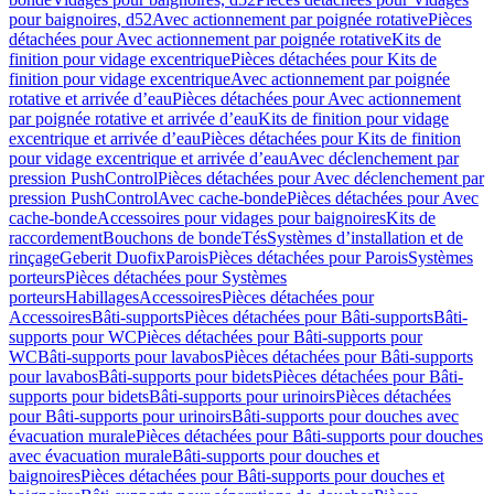
pour baignoires, d52
Avec actionnement par poignée rotative
Pièces
détachées pour Avec actionnement par poignée rotative
Kits de
finition pour vidage excentrique
Pièces détachées pour Kits de
finition pour vidage excentrique
Avec actionnement par poignée
rotative et arrivée d’eau
Pièces détachées pour Avec actionnement
par poignée rotative et arrivée d’eau
Kits de finition pour vidage
excentrique et arrivée d’eau
Pièces détachées pour Kits de finition
pour vidage excentrique et arrivée d’eau
Avec déclenchement par
pression PushControl
Pièces détachées pour Avec déclenchement par
pression PushControl
Avec cache-bonde
Pièces détachées pour Avec
cache-bonde
Accessoires pour vidages pour baignoires
Kits de
raccordement
Bouchons de bonde
Tés
Systèmes d’installation et de
rinçage
Geberit Duofix
Parois
Pièces détachées pour Parois
Systèmes
porteurs
Pièces détachées pour Systèmes
porteurs
Habillages
Accessoires
Pièces détachées pour
Accessoires
Bâti-supports
Pièces détachées pour Bâti-supports
Bâti-
supports pour WC
Pièces détachées pour Bâti-supports pour
WC
Bâti-supports pour lavabos
Pièces détachées pour Bâti-supports
pour lavabos
Bâti-supports pour bidets
Pièces détachées pour Bâti-
supports pour bidets
Bâti-supports pour urinoirs
Pièces détachées
pour Bâti-supports pour urinoirs
Bâti-supports pour douches avec
évacuation murale
Pièces détachées pour Bâti-supports pour douches
avec évacuation murale
Bâti-supports pour douches et
baignoires
Pièces détachées pour Bâti-supports pour douches et