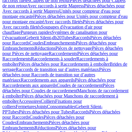
raccords filetés
Clapets de non retour
Pièces détachées pour Clapets
de non retour
Avec raccords à sertir Mapress
Pièces détachées pour
Avec raccords à sertir Mapress
Unités pour compteur d'eau pour
montage encastré
Pièces détachées pour Unités pour compteur d'eau
pour montage encastré
Avec raccords filetés
Pièces détachées pour
Avec raccords filetés
Soupapes d'évacuation d'air pour
chauffage
Purgeurs rapides
Systèmes de canalisation pour
l’évacuation
Geberit Silent-db20
Tubes
Raccords
Pièces détachées
pour Raccords
Coudes
Embranchements
Pièces détachées pour
Embranchements
Réductions
Pièces de nettoyage
Pièces détachées
pour Pièces de nettoyage
Raccordements
Pièces détachées pour
Raccordements
Raccordements à souder
Raccordements à
emboîter
Pièces détachées pour Raccordements à emboîter
Brides de
serrage
Raccords de transition sur d’autres matériaux
Pièces
détachées pour Raccords de transition sur d’autres
matériaux
Raccordements aux appareils
Pièces détachées pour
Raccordements aux appareils
Coudes de raccordement
Pièces
détachées pour Coudes de raccordement
Manchons de raccordement
à emboîter
Pièces détachées pour Manchons de raccordement à
emboîter
Accessoires
Colliers
Fixations pour
colliers
Fermetures
Joints
Consommables
Geberit Silent-
PP
Tubes
Pièces détachées pour Tubes
Raccords
Pièces détachées
pour Raccords
Coudes
Pièces détachées pour
Coudes
Embranchements
Pièces détachées pour
Embranchements
Réductions
Pièces détachées pour