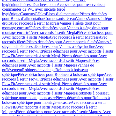
hygiénique
Pièces détachées pour Accessoires pour réservoirs et
commandes de WC avec rinçage forcé
hygiénique
Capteurs
Câbles
Blocs d’alimentation
Pièces détachées
pour Blocs d’alimentation
Composants réseau
Vannes
Vannes à siège
droit
Avec raccords à sertir Mapress
Vannes à siège droit pour
montage encastré
Pièces détachées pour Vannes à siège droit pour
montage encastré
Avec raccords à sertir Mepla
Pièces détachées pour
Avec raccords à sertir Mepla
Avec raccords à sertir Mapress
Avec
raccords filetés
Pièces détachées pour Avec raccords filetés
Vannes à
siège incliné
Pièces détachées pour Vannes à siège incliné
Avec
raccords à sertir FlowFit
Pièces détachées pour Avec raccords à sertir
FlowFit
Avec raccords à sertir Mepla
Pièces détachées pour Avec
raccords à sertir Mepla
Avec raccords à sertir Mapress
Pièces
détachées pour Avec raccords à sertir Mapress
Vannes de
prélèvement
Robinets de vidange
Robinets à boisseau
sphérique
Pièces détachées pour Robinets à boisseau sphérique
Avec
raccords à sertir FlowFit
Pièces détachées pour Avec raccords à sertir
FlowFit
Avec raccords à sertir Mepla
Pièces détachées pour Avec
raccords à sertir Mepla
Avec raccords à sertir Mapress
Pièces
détachées pour Avec raccords à sertir Mapress
Robinets à boisseau
sphérique pour montage encastré
Pièces détachées pour Robinets à
boisseau sphérique pour montage encastré
Avec raccords à sertir
FlowFit
Avec raccords à sertir Mepla
Avec raccords à sertir
Mapress
Pièces détachées pour Avec raccords à sertir Mapress
Avec