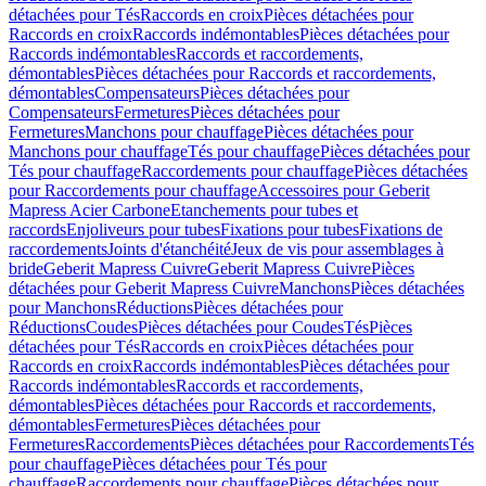
détachées pour Tés
Raccords en croix
Pièces détachées pour
Raccords en croix
Raccords indémontables
Pièces détachées pour
Raccords indémontables
Raccords et raccordements,
démontables
Pièces détachées pour Raccords et raccordements,
démontables
Compensateurs
Pièces détachées pour
Compensateurs
Fermetures
Pièces détachées pour
Fermetures
Manchons pour chauffage
Pièces détachées pour
Manchons pour chauffage
Tés pour chauffage
Pièces détachées pour
Tés pour chauffage
Raccordements pour chauffage
Pièces détachées
pour Raccordements pour chauffage
Accessoires pour Geberit
Mapress Acier Carbone
Etanchements pour tubes et
raccords
Enjoliveurs pour tubes
Fixations pour tubes
Fixations de
raccordements
Joints d'étanchéité
Jeux de vis pour assemblages à
bride
Geberit Mapress Cuivre
Geberit Mapress Cuivre
Pièces
détachées pour Geberit Mapress Cuivre
Manchons
Pièces détachées
pour Manchons
Réductions
Pièces détachées pour
Réductions
Coudes
Pièces détachées pour Coudes
Tés
Pièces
détachées pour Tés
Raccords en croix
Pièces détachées pour
Raccords en croix
Raccords indémontables
Pièces détachées pour
Raccords indémontables
Raccords et raccordements,
démontables
Pièces détachées pour Raccords et raccordements,
démontables
Fermetures
Pièces détachées pour
Fermetures
Raccordements
Pièces détachées pour Raccordements
Tés
pour chauffage
Pièces détachées pour Tés pour
chauffage
Raccordements pour chauffage
Pièces détachées pour