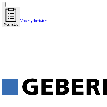
Vers « geberit.fr »
Mes listes