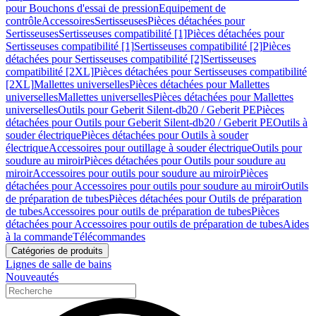
pour Bouchons d'essai de pression
Equipement de
contrôle
Accessoires
Sertisseuses
Pièces détachées pour
Sertisseuses
Sertisseuses compatibilité [1]
Pièces détachées pour
Sertisseuses compatibilité [1]
Sertisseuses compatibilité [2]
Pièces
détachées pour Sertisseuses compatibilité [2]
Sertisseuses
compatibilité [2XL]
Pièces détachées pour Sertisseuses compatibilité
[2XL]
Mallettes universelles
Pièces détachées pour Mallettes
universelles
Mallettes universelles
Pièces détachées pour Mallettes
universelles
Outils pour Geberit Silent-db20 / Geberit PE
Pièces
détachées pour Outils pour Geberit Silent-db20 / Geberit PE
Outils à
souder électrique
Pièces détachées pour Outils à souder
électrique
Accessoires pour outillage à souder électrique
Outils pour
soudure au miroir
Pièces détachées pour Outils pour soudure au
miroir
Accessoires pour outils pour soudure au miroir
Pièces
détachées pour Accessoires pour outils pour soudure au miroir
Outils
de préparation de tubes
Pièces détachées pour Outils de préparation
de tubes
Accessoires pour outils de préparation de tubes
Pièces
détachées pour Accessoires pour outils de préparation de tubes
Aides
à la commande
Télécommandes
Catégories de produits
Lignes de salle de bains
Nouveautés