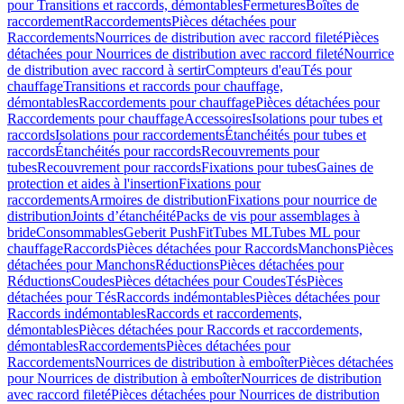
pour Transitions et raccords, démontables
Fermetures
Boîtes de
raccordement
Raccordements
Pièces détachées pour
Raccordements
Nourrices de distribution avec raccord fileté
Pièces
détachées pour Nourrices de distribution avec raccord fileté
Nourrice
de distribution avec raccord à sertir
Compteurs d'eau
Tés pour
chauffage
Transitions et raccords pour chauffage,
démontables
Raccordements pour chauffage
Pièces détachées pour
Raccordements pour chauffage
Accessoires
Isolations pour tubes et
raccords
Isolations pour raccordements
Étanchéités pour tubes et
raccords
Étanchéités pour raccords
Recouvrements pour
tubes
Recouvrement pour raccords
Fixations pour tubes
Gaines de
protection et aides à l'insertion
Fixations pour
raccordements
Armoires de distribution
Fixations pour nourrice de
distribution
Joints d’étanchéité
Packs de vis pour assemblages à
bride
Consommables
Geberit PushFit
Tubes ML
Tubes ML pour
chauffage
Raccords
Pièces détachées pour Raccords
Manchons
Pièces
détachées pour Manchons
Réductions
Pièces détachées pour
Réductions
Coudes
Pièces détachées pour Coudes
Tés
Pièces
détachées pour Tés
Raccords indémontables
Pièces détachées pour
Raccords indémontables
Raccords et raccordements,
démontables
Pièces détachées pour Raccords et raccordements,
démontables
Raccordements
Pièces détachées pour
Raccordements
Nourrices de distribution à emboîter
Pièces détachées
pour Nourrices de distribution à emboîter
Nourrices de distribution
avec raccord fileté
Pièces détachées pour Nourrices de distribution