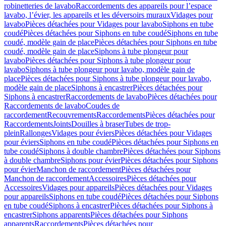
robinetteries de lavabo
Raccordements des appareils pour l’espace
lavabo, l’évier, les appareils et les déversoirs muraux
Vidages pour
lavabo
Pièces détachées pour Vidages pour lavabo
Siphons en tube
coudé
Pièces détachées pour Siphons en tube coudé
Siphons en tube
coudé, modèle gain de place
Pièces détachées pour Siphons en tube
coudé, modèle gain de place
Siphons à tube plongeur pour
lavabo
Pièces détachées pour Siphons à tube plongeur pour
lavabo
Siphons à tube plongeur pour lavabo, modèle gain de
place
Pièces détachées pour Siphons à tube plongeur pour lavabo,
modèle gain de place
Siphons à encastrer
Pièces détachées pour
Siphons à encastrer
Raccordements de lavabo
Pièces détachées pour
Raccordements de lavabo
Coudes de
raccordement
Recouvrements
Raccordements
Pièces détachées pour
Raccordements
Joints
Douilles à braser
Tubes de trop-
plein
Rallonges
Vidages pour éviers
Pièces détachées pour Vidages
pour éviers
Siphons en tube coudé
Pièces détachées pour Siphons en
tube coudé
Siphons à double chambre
Pièces détachées pour Siphons
à double chambre
Siphons pour évier
Pièces détachées pour Siphons
pour évier
Manchon de raccordement
Pièces détachées pour
Manchon de raccordement
Accessoires
Pièces détachées pour
Accessoires
Vidages pour appareils
Pièces détachées pour Vidages
pour appareils
Siphons en tube coudé
Pièces détachées pour Siphons
en tube coudé
Siphons à encastrer
Pièces détachées pour Siphons à
encastrer
Siphons apparents
Pièces détachées pour Siphons
apparents
Raccordements
Pièces détachées pour