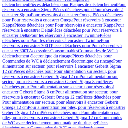
déclenchement
Pièces détachées pour Plaques de déclenchement
Pour
réservoirs à encastrer Sigma
Pièces détachées pour Pour réservoirs à
encastrer Sigma
Pour réservoirs à encastrer Omega
Pièces détachées
pour Pour réservoirs à encastrer Omega
Pour réservoirs à encastrer
Kappa
Pièces détachées pour Pour réservoirs à encastrer Kappa
Pour
réservoirs à encastrer Delta
Pièces détachées pour Pour réservoirs à
encastrer Delta
Pour les réservoirs à encastrer Twinline
Pièces
détachées pour Pour les réservoirs à encastrer Twinline
Pour
réservoirs à encastrer 300T
Pièces détachées pour Pour réservoirs à
encastrer 300T
Accessoires
Consommables
Commandes de WC à
déclenchement électronique du rinçage
Pièces détachées pour
Commandes de WC à déclenchement électronique du rinçage
Pour
alimentation sur secteur, pour réservoirs à encastrer Geberit Sigma
12 cm
Pièces détachées pour Pour alimentation sur secteur, pour
réservoirs à encastrer Geberit Sigma 12 cm
Pour alimentation sur
secteur, pour réservoirs à encastrer Geberit Sigma 8 cm
Pièces
détachées pour Pour alimentation sur secteur, pour réservoirs à
encastrer Geberit Sigma 8 cm
Pour alimentation sur secteur, pour
réservoirs à encastrer Geberit Omega 12 cm
Pièces détachées pour
Pour alimentation sur secteur, pour réservoirs à encastrer Geberit
Omega 12 cm
Pour alimentation par piles, pour réservoirs à encastrer
Geberit Sigma 12 cm
Pièces détachées pour Pour alimentation par
piles, pour réservoirs à encastrer Geberit Sigma 12 cm
Commandes
de WC avec déclenchement pneumatique du rinçage
Pièces
détachées pour Commandes de WC avec déclenchement