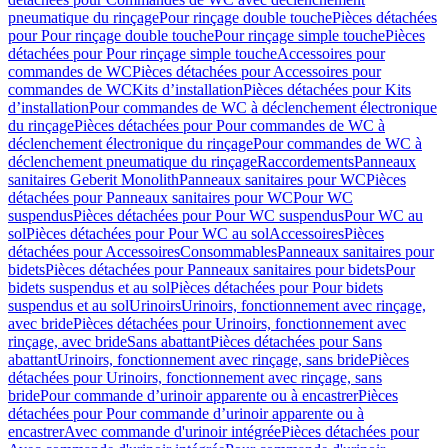
pneumatique du rinçage
Pour rinçage double touche
Pièces détachées
pour Pour rinçage double touche
Pour rinçage simple touche
Pièces
détachées pour Pour rinçage simple touche
Accessoires pour
commandes de WC
Pièces détachées pour Accessoires pour
commandes de WC
Kits d’installation
Pièces détachées pour Kits
d’installation
Pour commandes de WC à déclenchement électronique
du rinçage
Pièces détachées pour Pour commandes de WC à
déclenchement électronique du rinçage
Pour commandes de WC à
déclenchement pneumatique du rinçage
Raccordements
Panneaux
sanitaires Geberit Monolith
Panneaux sanitaires pour WC
Pièces
détachées pour Panneaux sanitaires pour WC
Pour WC
suspendus
Pièces détachées pour Pour WC suspendus
Pour WC au
sol
Pièces détachées pour Pour WC au sol
Accessoires
Pièces
détachées pour Accessoires
Consommables
Panneaux sanitaires pour
bidets
Pièces détachées pour Panneaux sanitaires pour bidets
Pour
bidets suspendus et au sol
Pièces détachées pour Pour bidets
suspendus et au sol
Urinoirs
Urinoirs, fonctionnement avec rinçage,
avec bride
Pièces détachées pour Urinoirs, fonctionnement avec
rinçage, avec bride
Sans abattant
Pièces détachées pour Sans
abattant
Urinoirs, fonctionnement avec rinçage, sans bride
Pièces
détachées pour Urinoirs, fonctionnement avec rinçage, sans
bride
Pour commande d’urinoir apparente ou à encastrer
Pièces
détachées pour Pour commande d’urinoir apparente ou à
encastrer
Avec commande d'urinoir intégrée
Pièces détachées pour