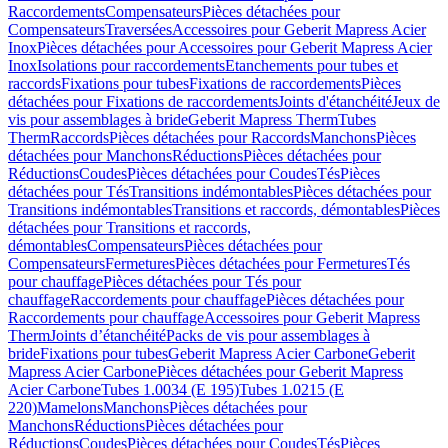
Raccordements
Compensateurs
Pièces détachées pour
Compensateurs
Traversées
Accessoires pour Geberit Mapress Acier
Inox
Pièces détachées pour Accessoires pour Geberit Mapress Acier
Inox
Isolations pour raccordements
Etanchements pour tubes et
raccords
Fixations pour tubes
Fixations de raccordements
Pièces
détachées pour Fixations de raccordements
Joints d'étanchéité
Jeux de
vis pour assemblages à bride
Geberit Mapress Therm
Tubes
Therm
Raccords
Pièces détachées pour Raccords
Manchons
Pièces
détachées pour Manchons
Réductions
Pièces détachées pour
Réductions
Coudes
Pièces détachées pour Coudes
Tés
Pièces
détachées pour Tés
Transitions indémontables
Pièces détachées pour
Transitions indémontables
Transitions et raccords, démontables
Pièces
détachées pour Transitions et raccords,
démontables
Compensateurs
Pièces détachées pour
Compensateurs
Fermetures
Pièces détachées pour Fermetures
Tés
pour chauffage
Pièces détachées pour Tés pour
chauffage
Raccordements pour chauffage
Pièces détachées pour
Raccordements pour chauffage
Accessoires pour Geberit Mapress
Therm
Joints d’étanchéité
Packs de vis pour assemblages à
bride
Fixations pour tubes
Geberit Mapress Acier Carbone
Geberit
Mapress Acier Carbone
Pièces détachées pour Geberit Mapress
Acier Carbone
Tubes 1.0034 (E 195)
Tubes 1.0215 (E
220)
Mamelons
Manchons
Pièces détachées pour
Manchons
Réductions
Pièces détachées pour
Réductions
Coudes
Pièces détachées pour Coudes
Tés
Pièces