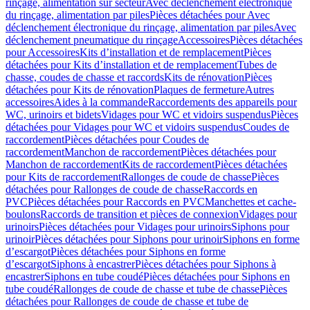
rinçage, alimentation sur secteur
Avec déclenchement électronique
du rinçage, alimentation par piles
Pièces détachées pour Avec
déclenchement électronique du rinçage, alimentation par piles
Avec
déclenchement pneumatique du rinçage
Accessoires
Pièces détachées
pour Accessoires
Kits d’installation et de remplacement
Pièces
détachées pour Kits d’installation et de remplacement
Tubes de
chasse, coudes de chasse et raccords
Kits de rénovation
Pièces
détachées pour Kits de rénovation
Plaques de fermeture
Autres
accessoires
Aides à la commande
Raccordements des appareils pour
WC, urinoirs et bidets
Vidages pour WC et vidoirs suspendus
Pièces
détachées pour Vidages pour WC et vidoirs suspendus
Coudes de
raccordement
Pièces détachées pour Coudes de
raccordement
Manchon de raccordement
Pièces détachées pour
Manchon de raccordement
Kits de raccordement
Pièces détachées
pour Kits de raccordement
Rallonges de coude de chasse
Pièces
détachées pour Rallonges de coude de chasse
Raccords en
PVC
Pièces détachées pour Raccords en PVC
Manchettes et cache-
boulons
Raccords de transition et pièces de connexion
Vidages pour
urinoirs
Pièces détachées pour Vidages pour urinoirs
Siphons pour
urinoir
Pièces détachées pour Siphons pour urinoir
Siphons en forme
d’escargot
Pièces détachées pour Siphons en forme
d’escargot
Siphons à encastrer
Pièces détachées pour Siphons à
encastrer
Siphons en tube coudé
Pièces détachées pour Siphons en
tube coudé
Rallonges de coude de chasse et tube de chasse
Pièces
détachées pour Rallonges de coude de chasse et tube de