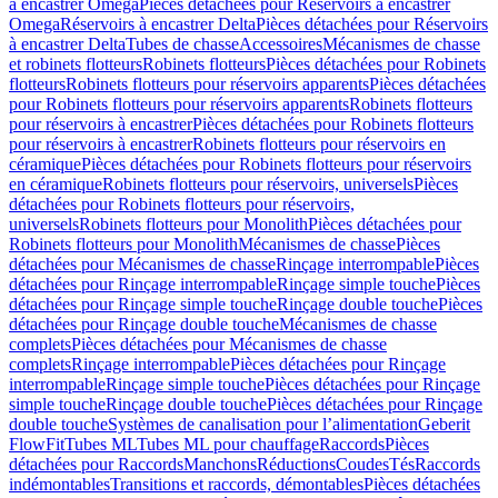
à encastrer Omega
Pièces détachées pour Réservoirs à encastrer
Omega
Réservoirs à encastrer Delta
Pièces détachées pour Réservoirs
à encastrer Delta
Tubes de chasse
Accessoires
Mécanismes de chasse
et robinets flotteurs
Robinets flotteurs
Pièces détachées pour Robinets
flotteurs
Robinets flotteurs pour réservoirs apparents
Pièces détachées
pour Robinets flotteurs pour réservoirs apparents
Robinets flotteurs
pour réservoirs à encastrer
Pièces détachées pour Robinets flotteurs
pour réservoirs à encastrer
Robinets flotteurs pour réservoirs en
céramique
Pièces détachées pour Robinets flotteurs pour réservoirs
en céramique
Robinets flotteurs pour réservoirs, universels
Pièces
détachées pour Robinets flotteurs pour réservoirs,
universels
Robinets flotteurs pour Monolith
Pièces détachées pour
Robinets flotteurs pour Monolith
Mécanismes de chasse
Pièces
détachées pour Mécanismes de chasse
Rinçage interrompable
Pièces
détachées pour Rinçage interrompable
Rinçage simple touche
Pièces
détachées pour Rinçage simple touche
Rinçage double touche
Pièces
détachées pour Rinçage double touche
Mécanismes de chasse
complets
Pièces détachées pour Mécanismes de chasse
complets
Rinçage interrompable
Pièces détachées pour Rinçage
interrompable
Rinçage simple touche
Pièces détachées pour Rinçage
simple touche
Rinçage double touche
Pièces détachées pour Rinçage
double touche
Systèmes de canalisation pour l’alimentation
Geberit
FlowFit
Tubes ML
Tubes ML pour chauffage
Raccords
Pièces
détachées pour Raccords
Manchons
Réductions
Coudes
Tés
Raccords
indémontables
Transitions et raccords, démontables
Pièces détachées