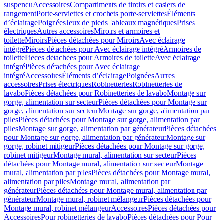
suspendu
Accessoires
Compartiments de tiroirs et casiers de
rangement
Porte-serviettes et crochets porte-serviettes
Éléments
d’éclairage
Poignées
Jeux de pieds
Tableaux magnétiques
Prises
électriques
Autres accessoires
Miroirs et armoires et
toilette
Miroirs
Pièces détachées pour Miroirs
Avec éclairage
intégré
Pièces détachées pour Avec éclairage intégré
Armoires de
toilette
Pièces détachées pour Armoires de toilette
Avec éclairage
intégré
Pièces détachées pour Avec éclairage
intégré
Accessoires
Éléments d’éclairage
Poignées
Autres
accessoires
Prises électriques
Robinetteries
Robinetteries de
lavabo
Pièces détachées pour Robinetteries de lavabo
Montage sur
gorge, alimentation sur secteur
Pièces détachées pour Montage sur
gorge, alimentation sur secteur
Montage sur gorge, alimentation par
piles
Pièces détachées pour Montage sur gorge, alimentation par
piles
Montage sur gorge, alimentation par générateur
Pièces détachées
pour Montage sur gorge, alimentation par générateur
Montage sur
gorge, robinet mitigeur
Pièces détachées pour Montage sur gorge,
robinet mitigeur
Montage mural, alimentation sur secteur
Pièces
détachées pour Montage mural, alimentation sur secteur
Montage
mural, alimentation par piles
Pièces détachées pour Montage mural,
alimentation par piles
Montage mural, alimentation par
générateur
Pièces détachées pour Montage mural, alimentation par
générateur
Montage mural, robinet mélangeur
Pièces détachées pour
Montage mural, robinet mélangeur
Accessoires
Pièces détachées pour
Accessoires
Pour robinetteries de lavabo
Pièces détachées pour Pour