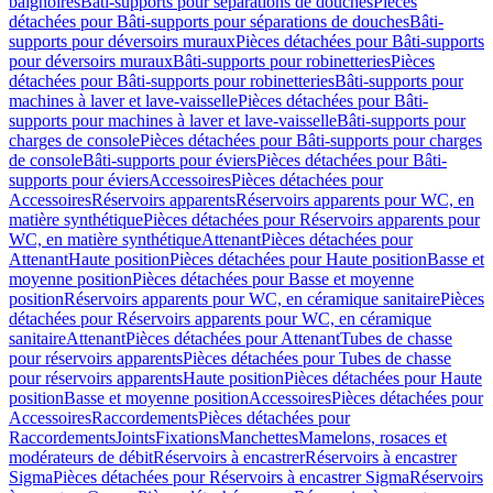
baignoires
Bâti-supports pour séparations de douches
Pièces
détachées pour Bâti-supports pour séparations de douches
Bâti-
supports pour déversoirs muraux
Pièces détachées pour Bâti-supports
pour déversoirs muraux
Bâti-supports pour robinetteries
Pièces
détachées pour Bâti-supports pour robinetteries
Bâti-supports pour
machines à laver et lave-vaisselle
Pièces détachées pour Bâti-
supports pour machines à laver et lave-vaisselle
Bâti-supports pour
charges de console
Pièces détachées pour Bâti-supports pour charges
de console
Bâti-supports pour éviers
Pièces détachées pour Bâti-
supports pour éviers
Accessoires
Pièces détachées pour
Accessoires
Réservoirs apparents
Réservoirs apparents pour WC, en
matière synthétique
Pièces détachées pour Réservoirs apparents pour
WC, en matière synthétique
Attenant
Pièces détachées pour
Attenant
Haute position
Pièces détachées pour Haute position
Basse et
moyenne position
Pièces détachées pour Basse et moyenne
position
Réservoirs apparents pour WC, en céramique sanitaire
Pièces
détachées pour Réservoirs apparents pour WC, en céramique
sanitaire
Attenant
Pièces détachées pour Attenant
Tubes de chasse
pour réservoirs apparents
Pièces détachées pour Tubes de chasse
pour réservoirs apparents
Haute position
Pièces détachées pour Haute
position
Basse et moyenne position
Accessoires
Pièces détachées pour
Accessoires
Raccordements
Pièces détachées pour
Raccordements
Joints
Fixations
Manchettes
Mamelons, rosaces et
modérateurs de débit
Réservoirs à encastrer
Réservoirs à encastrer
Sigma
Pièces détachées pour Réservoirs à encastrer Sigma
Réservoirs