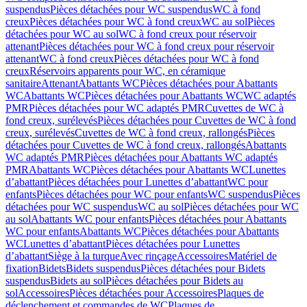
suspendus
Pièces détachées pour WC suspendus
WC à fond
creux
Pièces détachées pour WC à fond creux
WC au sol
Pièces
détachées pour WC au sol
WC à fond creux pour réservoir
attenant
Pièces détachées pour WC à fond creux pour réservoir
attenant
WC à fond creux
Pièces détachées pour WC à fond
creux
Réservoirs apparents pour WC, en céramique
sanitaire
Attenant
Abattants WC
Pièces détachées pour Abattants
WC
Abattants WC
Pièces détachées pour Abattants WC
WC adaptés
PMR
Pièces détachées pour WC adaptés PMR
Cuvettes de WC à
fond creux, surélevés
Pièces détachées pour Cuvettes de WC à fond
creux, surélevés
Cuvettes de WC à fond creux, rallongés
Pièces
détachées pour Cuvettes de WC à fond creux, rallongés
Abattants
WC adaptés PMR
Pièces détachées pour Abattants WC adaptés
PMR
Abattants WC
Pièces détachées pour Abattants WC
Lunettes
d’abattant
Pièces détachées pour Lunettes d’abattant
WC pour
enfants
Pièces détachées pour WC pour enfants
WC suspendus
Pièces
détachées pour WC suspendus
WC au sol
Pièces détachées pour WC
au sol
Abattants WC pour enfants
Pièces détachées pour Abattants
WC pour enfants
Abattants WC
Pièces détachées pour Abattants
WC
Lunettes d’abattant
Pièces détachées pour Lunettes
d’abattant
Siège à la turque
Avec rinçage
Accessoires
Matériel de
fixation
Bidets
Bidets suspendus
Pièces détachées pour Bidets
suspendus
Bidets au sol
Pièces détachées pour Bidets au
sol
Accessoires
Pièces détachées pour Accessoires
Plaques de
déclenchement et commandes de WC
Plaques de