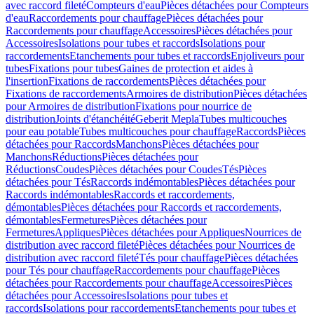
avec raccord fileté
Compteurs d'eau
Pièces détachées pour Compteurs
d'eau
Raccordements pour chauffage
Pièces détachées pour
Raccordements pour chauffage
Accessoires
Pièces détachées pour
Accessoires
Isolations pour tubes et raccords
Isolations pour
raccordements
Etanchements pour tubes et raccords
Enjoliveurs pour
tubes
Fixations pour tubes
Gaines de protection et aides à
l'insertion
Fixations de raccordements
Pièces détachées pour
Fixations de raccordements
Armoires de distribution
Pièces détachées
pour Armoires de distribution
Fixations pour nourrice de
distribution
Joints d'étanchéité
Geberit Mepla
Tubes multicouches
pour eau potable
Tubes multicouches pour chauffage
Raccords
Pièces
détachées pour Raccords
Manchons
Pièces détachées pour
Manchons
Réductions
Pièces détachées pour
Réductions
Coudes
Pièces détachées pour Coudes
Tés
Pièces
détachées pour Tés
Raccords indémontables
Pièces détachées pour
Raccords indémontables
Raccords et raccordements,
démontables
Pièces détachées pour Raccords et raccordements,
démontables
Fermetures
Pièces détachées pour
Fermetures
Appliques
Pièces détachées pour Appliques
Nourrices de
distribution avec raccord fileté
Pièces détachées pour Nourrices de
distribution avec raccord fileté
Tés pour chauffage
Pièces détachées
pour Tés pour chauffage
Raccordements pour chauffage
Pièces
détachées pour Raccordements pour chauffage
Accessoires
Pièces
détachées pour Accessoires
Isolations pour tubes et
raccords
Isolations pour raccordements
Etanchements pour tubes et