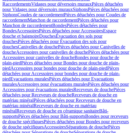
Raccordements
Vidages pour déversoirs muraux
Pièces détachées
pour Vidages pour déversoirs muraux
Siphons
Pièces détachées pour
Siphons
Coudes de raccordement
Pièces détachées pour Coudes de
raccordement
Manchon de raccordement
Pièces détachées pour
Manchon de raccordement
Bondes
Pièces détachées pour
Bondes
Accessoires
Pièces détachées pour Accessoires
Espace
douche et baignoire
Douches
Évacuation des sols pour
douches
Pièces détachées pour Évacuation des sols pour
douches
Canivelles de douche
Pièces détachées pour Canivelles de
douche
Accessoires pour canivelles de douche
Pièces détachées pour
Accessoires pour canivelles de douche
Bondes pour douche de
plain-pied
Pièces détachées pour Bondes pour douche de plain-
pied
Accessoires pour bondes pour douche de plain-pied
Pièces
détachées pour Accessoires pour bondes pour douche de plain-
pied
Evacuations murales
Pièces détachées pour Evacuations
murales
Accessoires pour évacuations murales
Pièces détachées pour
Accessoires pour évacuations murales
Receveurs de douche
Pièces
détachées pour Receveurs de douche
Receveurs de douche en
matériau minéral
Pièces détachées pour Receveurs de douche en
matériau minéral
Receveurs de douche en matériau
minéral
Receveurs de douche en céramique sanitaire
Bâti-
supports
Pièces détachées pour Bâti-supports
Bondes pour receveurs
de douche spécifiques
Pièces détachées pour Bondes pour receveurs
de douche spécifiques
Accessoires
Séparations de douche
Pièces
détachées pour Séparations de douche
Séparations de douche