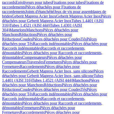
raccords
Enjoliveurs pour tubes
Fixations pour tubes
Fixations de
raccordements
Pièces détachées pour Fixations de
raccordements
Joints d'étanchéité
Jeux de vis pour assemblages de
brides
Geberit Mapress Acier Inox
Geberit Mapress Acier Inox
Pièces
détachées pour Geberit Mapress Acier Inox
Tubes 1.4401 (AISI
316)
Tubes 1.4521 (AISI 444)
Tubes 1.4301 (AISI
304)
Mamelons
Manchons
Pièces détachées pour
Manchons
Réductions
Pièces détachées pour
Réductions
Coudes
Pièces détachées pour Coudes
Tés
Pièces
détachées pour Tés
Raccords indémontables
Pièces détachées pour
Raccords indémontables
Raccords et raccordements,
démontables
Pièces détachées pour Raccords et raccordements,
démontables
Compensateurs
Pièces détachées pour
Compensateurs
Traversées
Fermetures
Pièces détachées pour
Fermetures
Raccordements
Pièces détachées pour
Raccordements
Geberit Mapress Acier Inox, sans silicone
Pièces
détachées pour Geberit Mapress Acier Inox, sans silicone
Tubes
1.4401 (AISI 316)
Tubes 1.4521 (AISI 444)
Manchons
Pièces
détachées pour Manchons
Réductions
Pièces détachées pour
Réductions
Coudes
Pièces détachées pour Coudes
Tés
Pièces
détachées pour Tés
Raccords indémontables
Pièces détachées pour
Raccords indémontables
Raccords et raccordements,
démontables
Pièces détachées pour Raccords et raccordements,
démontables
Fermetures
Pièces détachées pour
Fermetures
Raccordements
Pièces détachées pour