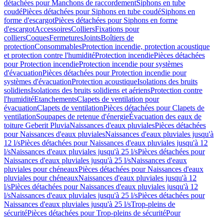
détachées pour Manchons de raccordement
Siphons en tube
coudé
Pièces détachées pour Siphons en tube coudé
Siphons en
forme d'escargot
Pièces détachées pour Siphons en forme
d'escargot
Accessoires
Colliers
Fixations pour
colliers
Coques
Fermetures
Joints
Boîtiers de
protection
Consommables
Protection incendie, protection acoustique
et protection contre l'humidité
Protection incendie
Pièces détachées
pour Protection incendie
Protection incendie pour systèmes
d'évacuation
Pièces détachées pour Protection incendie pour
systèmes d'évacuation
Protection acoustique
Isolations des bruits
solidiens
Isolations des bruits solidiens et aériens
Protection contre
l'humidité
Etanchements
Clapets de ventilation pour
évacuation
Clapets de ventilation
Pièces détachées pour Clapets de
ventilation
Soupapes de retenue d'énergie
Évacuation des eaux de
toiture Geberit Pluvia
Naissances d'eaux pluviales
Pièces détachées
pour Naissances d'eaux pluviales
Naissances d'eaux pluviales jusqu'à
12 l/s
Pièces détachées pour Naissances d'eaux pluviales jusqu'à 12
l/s
Naissances d'eaux pluviales jusqu'à 25 l/s
Pièces détachées pour
Naissances d'eaux pluviales jusqu'à 25 l/s
Naissances d'eaux
pluviales pour chéneaux
Pièces détachées pour Naissances d'eaux
pluviales pour chéneaux
Naissances d'eaux pluviales jusqu'à 12
l/s
Pièces détachées pour Naissances d'eaux pluviales jusqu'à 12
l/s
Naissances d'eaux pluviales jusqu'à 25 l/s
Pièces détachées pour
Naissances d'eaux pluviales jusqu'à 25 l/s
Trop-pleins de
sécurité
Pièces détachées pour Trop-pleins de sécurité
Pour