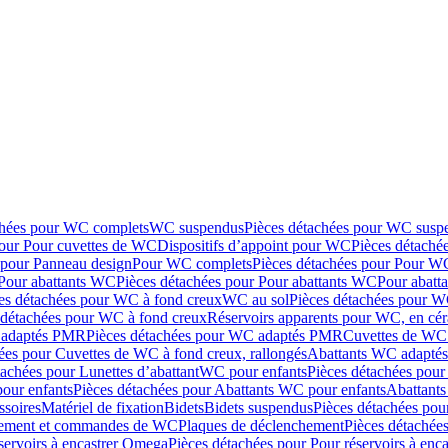
chées pour WC complets
WC suspendus
Pièces détachées pour WC susp
pour Pour cuvettes de WC
Dispositifs d’appoint pour WC
Pièces détaché
 pour Panneau design
Pour WC complets
Pièces détachées pour Pour W
Pour abattants WC
Pièces détachées pour Pour abattants WC
Pour abatt
es détachées pour WC à fond creux
WC au sol
Pièces détachées pour W
 détachées pour WC à fond creux
Réservoirs apparents pour WC, en cér
adaptés PMR
Pièces détachées pour WC adaptés PMR
Cuvettes de WC 
ées pour Cuvettes de WC à fond creux, rallongés
Abattants WC adapt
tachées pour Lunettes d’abattant
WC pour enfants
Pièces détachées pou
our enfants
Pièces détachées pour Abattants WC pour enfants
Abattant
ssoires
Matériel de fixation
Bidets
Bidets suspendus
Pièces détachées pou
hement et commandes de WC
Plaques de déclenchement
Pièces détachée
servoirs à encastrer Omega
Pièces détachées pour Pour réservoirs à enc