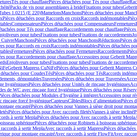
etures
Tés pour chauffage
Pièces détachées pour Tés pour chauffage
Rac
chéité
Packs de vis pour assemblages à bride
Fixations pour tubes
Geberi
Tubes 1.0215 (E 220)
Mamelons
Manchons
Pièces détachées pour Manc
ix
Pièces détachées pour Raccords en croix
Raccords indémontables
Pièc
tables
Compensateurs
Pièces détachées pour Compensateurs
Fermetures
étachées pour Tés pour chauffage
Raccordements pour chauffage
Pièces
njoliveurs pour tubes
Fixations pour tubes
Fixations de raccordements
Jo
s Cuivre
Manchons
Pièces détachées pour Manchons
Réductions
Pièces d
ées pour Raccords en croix
Raccords indémontables
Pièces détachées po
tables
Fermetures
Pièces détachées pour Fermetures
Raccordements
Pièc
ées pour Raccordements pour chauffage
Accessoires pour Geberit Mapr
ords
Enjoliveurs pour tubes
Fixations pour tubes
Fixations de raccordeme
NiFe
Geberit Mapress CuNiFe
Pièces détachées pour Geberit Mapress 
 détachées pour Coudes
Tés
Pièces détachées pour Tés
Raccords indémon
rdements, démontables
Traversées
Pièces détachées pour Traversées
Acces
age hygiéniques
Pièces détachées pour Unités de rinçage hygiéniques
Acc
des de WC avec rinçage forcé hygiénique
Pièces détachées pour Réser
Pièces détachées pour Modules d’hygiène à intégrer
Accessoires pour r
 rinçage forcé hygiénique
Capteurs
Câbles
Blocs d’alimentation
Pièces d
montage encastré
Pièces détachées pour Vannes à siège droit pour monta
letés
Pièces détachées pour Avec raccords filetés
Vannes à siège incliné
P
ords à sertir Mepla
Pièces détachées pour Avec raccords à sertir Mepla
boisseau sphérique
Pièces détachées pour Robinets à boisseau sphérique
raccords à sertir Mepla
Avec raccords à sertir Mapress
Pièces détachées
érique pour montage encastré
Avec raccords à sertir FlowFit
Avec raccord