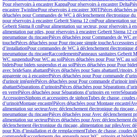
Pour réservoirs à encastrer Kappa
Pour réservoirs à encastrer Delta
Piè
encastrer Twinline
Pour réservoirs à encastrer 300T
Pièces détachées p
détachées pour Commandes de WC à déclenchement électronique du 
pour réservoirs à encastrer Geberit Sigma 12 cm
Pour alimentation sur
Geberit Sigma 8 cm
Pour alimentation sur secteur, pour réservoirs à 
alimentation par piles, pour réservoirs à encastrer Geberit Sigma 12 c
pneumatique du rinçage
Pièces détachées pour Commandes de WC ave
touche
Pièces détachées pour Pour rinçage simple touche
Accessoires
d’installation
Pour commandes de WC à déclenchement électronique d
pneumatique du rinçage
Raccordements
Panneaux sanitaires Geberit M
WC suspendus
Pour WC au sol
Pièces détachées pour Pour WC au sol
bidets
Pour bidets suspendus et au sol
Pièces détachées pour Pour bidet
avec bride
Sans abattant
Pièces détachées pour Sans abattant
Urinoirs, 
apparente ou à encastrer
Pièces détachées pour Pour commande d’urino
d'urinoir intégrée
Pièces détachées pour Pour commande d'urinoir inté
abattant
Séparations d’urinoirs
Pièces détachées pour Séparations d’uri
en verre
Pièces détachées pour Séparations d’urinoirs en verre
Séparati
Accessoires
Siphons et accessoires de siphon
Tubes de chasse, coudes 
dʼurinoir
Montage encastré
Pièces détachées pour Montage encastré
Ave
alimentation sur secteur
Avec déclenchement électronique du rinçage, a
pneumatique du rinçage
Pièces détachées pour Avec déclenchement p
alimentation sur secteur
Pièces détachées pour Avec déclenchement élec
déclenchement électronique du rinçage, alimentation par piles
Avec dé
pour Kits d’installation et de remplacement
Tubes de chasse, coudes de
commande
Raccordements des appareils pour WC, urinoirs et bidets
Vi