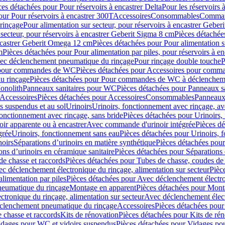
ces détachées pour Pour réservoirs à encastrer Delta
Pour les réservoirs 
our Pour réservoirs à encastrer 300T
Accessoires
Consommables
Command
rinçage
Pour alimentation sur secteur, pour réservoirs à encastrer Gebe
 secteur, pour réservoirs à encastrer Geberit Sigma 8 cm
Pièces détachées
encastrer Geberit Omega 12 cm
Pièces détachées pour Pour alimentation s
m
Pièces détachées pour Pour alimentation par piles, pour réservoirs à 
c déclenchement pneumatique du rinçage
Pour rinçage double touche
P
 pour commandes de WC
Pièces détachées pour Accessoires pour com
u rinçage
Pièces détachées pour Pour commandes de WC à déclencheme
onolith
Panneaux sanitaires pour WC
Pièces détachées pour Panneaux s
Accessoires
Pièces détachées pour Accessoires
Consommables
Panneaux 
s suspendus et au sol
Urinoirs
Urinoirs, fonctionnement avec rinçage, av
fonctionnement avec rinçage, sans bride
Pièces détachées pour Urinoirs,
ir apparente ou à encastrer
Avec commande d'urinoir intégrée
Pièces d
grée
Urinoirs, fonctionnement sans eau
Pièces détachées pour Urinoirs, 
noirs
Séparations d’urinoirs en matière synthétique
Pièces détachées pour
ons d’urinoirs en céramique sanitaire
Pièces détachées pour Séparations 
de chasse et raccords
Pièces détachées pour Tubes de chasse, coudes de 
c déclenchement électronique du rinçage, alimentation sur secteur
Pièc
limentation par piles
Pièces détachées pour Avec déclenchement électron
neumatique du rinçage
Montage en apparent
Pièces détachées pour Mont
tronique du rinçage, alimentation sur secteur
Avec déclenchement électr
clenchement pneumatique du rinçage
Accessoires
Pièces détachées pour
 chasse et raccords
Kits de rénovation
Pièces détachées pour Kits de ré
dages pour WC et vidoirs suspendus
Pièces détachées pour Vidages po