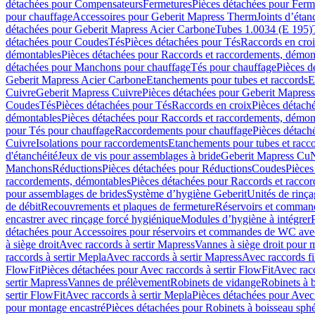
détachées pour Compensateurs
Fermetures
Pièces détachées pour Ferm
pour chauffage
Accessoires pour Geberit Mapress Therm
Joints d’étan
détachées pour Geberit Mapress Acier Carbone
Tubes 1.0034 (E 195)
détachées pour Coudes
Tés
Pièces détachées pour Tés
Raccords en cro
démontables
Pièces détachées pour Raccords et raccordements, démon
détachées pour Manchons pour chauffage
Tés pour chauffage
Pièces d
Geberit Mapress Acier Carbone
Etanchements pour tubes et raccords
E
Cuivre
Geberit Mapress Cuivre
Pièces détachées pour Geberit Mapres
Coudes
Tés
Pièces détachées pour Tés
Raccords en croix
Pièces détach
démontables
Pièces détachées pour Raccords et raccordements, démon
pour Tés pour chauffage
Raccordements pour chauffage
Pièces détach
Cuivre
Isolations pour raccordements
Etanchements pour tubes et racc
d'étanchéité
Jeux de vis pour assemblages à bride
Geberit Mapress Cu
Manchons
Réductions
Pièces détachées pour Réductions
Coudes
Pièces
raccordements, démontables
Pièces détachées pour Raccords et racco
pour assemblages de brides
Système d’hygiène Geberit
Unités de rinç
de débit
Recouvrements et plaques de fermeture
Réservoirs et comman
encastrer avec rinçage forcé hygiénique
Modules d’hygiène à intégrer
détachées pour Accessoires pour réservoirs et commandes de WC avec
à siège droit
Avec raccords à sertir Mapress
Vannes à siège droit pour 
raccords à sertir Mepla
Avec raccords à sertir Mapress
Avec raccords fi
FlowFit
Pièces détachées pour Avec raccords à sertir FlowFit
Avec racc
sertir Mapress
Vannes de prélèvement
Robinets de vidange
Robinets à 
sertir FlowFit
Avec raccords à sertir Mepla
Pièces détachées pour Avec 
pour montage encastré
Pièces détachées pour Robinets à boisseau sph