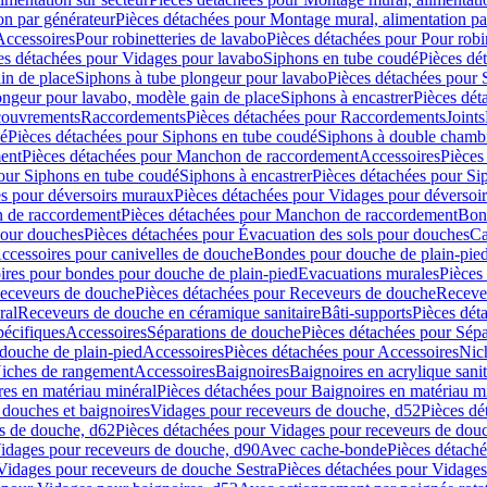
on par générateur
Pièces détachées pour Montage mural, alimentation pa
Accessoires
Pour robinetteries de lavabo
Pièces détachées pour Pour robi
es détachées pour Vidages pour lavabo
Siphons en tube coudé
Pièces dé
in de place
Siphons à tube plongeur pour lavabo
Pièces détachées pour 
ongeur pour lavabo, modèle gain de place
Siphons à encastrer
Pièces dét
ouvrements
Raccordements
Pièces détachées pour Raccordements
Joints
dé
Pièces détachées pour Siphons en tube coudé
Siphons à double chamb
ent
Pièces détachées pour Manchon de raccordement
Accessoires
Pièces
our Siphons en tube coudé
Siphons à encastrer
Pièces détachées pour Sip
s pour déversoirs muraux
Pièces détachées pour Vidages pour déversoi
 de raccordement
Pièces détachées pour Manchon de raccordement
Bon
pour douches
Pièces détachées pour Évacuation des sols pour douches
Ca
ccessoires pour canivelles de douche
Bondes pour douche de plain-pie
ires pour bondes pour douche de plain-pied
Evacuations murales
Pièces
eceveurs de douche
Pièces détachées pour Receveurs de douche
Receve
ral
Receveurs de douche en céramique sanitaire
Bâti-supports
Pièces dét
pécifiques
Accessoires
Séparations de douche
Pièces détachées pour Sép
 douche de plain-pied
Accessoires
Pièces détachées pour Accessoires
Nic
Niches de rangement
Accessoires
Baignoires
Baignoires en acrylique sanit
res en matériau minéral
Pièces détachées pour Baignoires en matériau m
douches et baignoires
Vidages pour receveurs de douche, d52
Pièces dé
s de douche, d62
Pièces détachées pour Vidages pour receveurs de dou
Vidages pour receveurs de douche, d90
Avec cache-bonde
Pièces détach
Vidages pour receveurs de douche Sestra
Pièces détachées pour Vidages