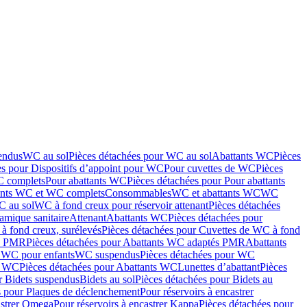
endus
WC au sol
Pièces détachées pour WC au sol
Abattants WC
Pièces
es pour Dispositifs d’appoint pour WC
Pour cuvettes de WC
Pièces
C complets
Pour abattants WC
Pièces détachées pour Pour abattants
ants WC et WC complets
Consommables
WC et abattants WC
WC
C au sol
WC à fond creux pour réservoir attenant
Pièces détachées
amique sanitaire
Attenant
Abattants WC
Pièces détachées pour
à fond creux, surélevés
Pièces détachées pour Cuvettes de WC à fond
és PMR
Pièces détachées pour Abattants WC adaptés PMR
Abattants
r WC pour enfants
WC suspendus
Pièces détachées pour WC
s WC
Pièces détachées pour Abattants WC
Lunettes d’abattant
Pièces
r Bidets suspendus
Bidets au sol
Pièces détachées pour Bidets au
s pour Plaques de déclenchement
Pour réservoirs à encastrer
astrer Omega
Pour réservoirs à encastrer Kappa
Pièces détachées pour