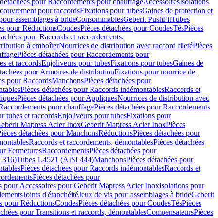
 détachées pour Raccordements pour chauffage
Accessoires
Isolations
couvrement pour raccords
Fixations pour tubes
Gaines de protection et
 pour assemblages à bride
Consommables
Geberit PushFit
Tubes
es pour Réductions
Coudes
Pièces détachées pour Coudes
Tés
Pièces
tachées pour Raccords et raccordements,
tribution à emboîter
Nourrices de distribution avec raccord fileté
Pièces
ffage
Pièces détachées pour Raccordements pour
s et raccords
Enjoliveurs pour tubes
Fixations pour tubes
Gaines de
tachées pour Armoires de distribution
Fixations pour nourrice de
es pour Raccords
Manchons
Pièces détachées pour
tables
Pièces détachées pour Raccords indémontables
Raccords et
iques
Pièces détachées pour Appliques
Nourrices de distribution avec
Raccordements pour chauffage
Pièces détachées pour Raccordements
 tubes et raccords
Enjoliveurs pour tubes
Fixations pour
eberit Mapress Acier Inox
Geberit Mapress Acier Inox
Pièces
Pièces détachées pour Manchons
Réductions
Pièces détachées pour
montables
Raccords et raccordements, démontables
Pièces détachées
ur Fermetures
Raccordements
Pièces détachées pour
 316)
Tubes 1.4521 (AISI 444)
Manchons
Pièces détachées pour
tables
Pièces détachées pour Raccords indémontables
Raccords et
ordements
Pièces détachées pour
s pour Accessoires pour Geberit Mapress Acier Inox
Isolations pour
rdements
Joints d'étanchéité
Jeux de vis pour assemblages à bride
Geberit
s pour Réductions
Coudes
Pièces détachées pour Coudes
Tés
Pièces
achées pour Transitions et raccords, démontables
Compensateurs
Pièces