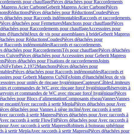
cordements pour chauffage
Pièces détachées pour Raccordements
t Mapress Acier Carbone
Geberit Mapress Acier Carbone
Pièces
hons
Réductions
Pièces détachées pour Réductions
Coudes
Pièces
es détachées pour Raccords indémontables
Raccords et raccordements,
Pièces détachées pour Fermetures
Manchons pour chauffage
Pièces
 détachées pour Raccordements pour chauffage
Accessoires pour
ints d'étanchéité
Jeux de vis pour assemblages à bride
Geberit Mapress
étachées pour Réductions
Coudes
Pièces détachées pour
ur Raccords indémontables
Raccords et raccordements,
es détachées pour Raccordements
Tés pour chauffage
Pièces détachées
ess Cuivre
Pièces détachées pour Accessoires pour Geberit Mapress
nts
Pièces détachées pour Fixations de raccordements
Joints
CuNiFe
Tubes 2.1972
Manchons
Pièces détachées pour
tables
Pièces détachées pour Raccords indémontables
Raccords et
soires pour Geberit Mapress CuNiFe
Joints d'étanchéité
Jeux de vis
essoires pour unités de rinçage hygiéniques
Capteurs
Câbles
Limiteurs
voirs et commandes de WC avec rinçage forcé hygiénique
Réservoirs à
éservoirs et commandes de WC avec rinçage forcé hygiénique
Pièces
étachées pour Blocs d’alimentation
Composants réseau
Vannes
Vannes
ge encastré
Avec raccords à sertir Mepla
Pièces détachées pour Avec
ièces détachées pour Vannes à siège incliné
Avec raccords à sertir
Avec raccords à sertir Mapress
Pièces détachées pour Avec raccords à
Avec raccords à sertir FlowFit
Pièces détachées pour Avec raccords à
 pour Avec raccords à sertir Mapress
Robinets à boisseau sphérique
s à sertir Mepla
Avec raccords à sertir Mapress
Pièces détachées pour