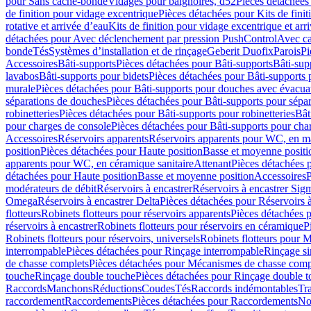
pour Sans cache-bonde
Vidages pour baignoires, d52
Pièces détachées
de finition pour vidage excentrique
Pièces détachées pour Kits de fini
rotative et arrivée d’eau
Kits de finition pour vidage excentrique et arr
détachées pour Avec déclenchement par pression PushControl
Avec c
bonde
Tés
Systèmes d’installation et de rinçage
Geberit Duofix
Parois
Pi
Accessoires
Bâti-supports
Pièces détachées pour Bâti-supports
Bâti-su
lavabos
Bâti-supports pour bidets
Pièces détachées pour Bâti-supports 
murale
Pièces détachées pour Bâti-supports pour douches avec évacua
séparations de douches
Pièces détachées pour Bâti-supports pour sépa
robinetteries
Pièces détachées pour Bâti-supports pour robinetteries
Bât
pour charges de console
Pièces détachées pour Bâti-supports pour cha
Accessoires
Réservoirs apparents
Réservoirs apparents pour WC, en ma
position
Pièces détachées pour Haute position
Basse et moyenne positi
apparents pour WC, en céramique sanitaire
Attenant
Pièces détachées 
détachées pour Haute position
Basse et moyenne position
Accessoires
P
modérateurs de débit
Réservoirs à encastrer
Réservoirs à encastrer Sig
Omega
Réservoirs à encastrer Delta
Pièces détachées pour Réservoirs à
flotteurs
Robinets flotteurs pour réservoirs apparents
Pièces détachées p
réservoirs à encastrer
Robinets flotteurs pour réservoirs en céramique
P
Robinets flotteurs pour réservoirs, universels
Robinets flotteurs pour 
interrompable
Pièces détachées pour Rinçage interrompable
Rinçage s
de chasse complets
Pièces détachées pour Mécanismes de chasse comp
touche
Rinçage double touche
Pièces détachées pour Rinçage double 
Raccords
Manchons
Réductions
Coudes
Tés
Raccords indémontables
Tra
raccordement
Raccordements
Pièces détachées pour Raccordements
Nou