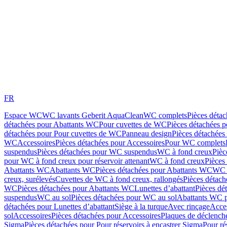
FR
Espace WC
WC lavants Geberit AquaClean
WC complets
Pièces déta
détachées pour Abattants WC
Pour cuvettes de WC
Pièces détachées 
détachées pour Pour cuvettes de WC
Panneau design
Pièces détachées
WC
Accessoires
Pièces détachées pour Accessoires
Pour WC complets
suspendus
Pièces détachées pour WC suspendus
WC à fond creux
Pièc
pour WC à fond creux pour réservoir attenant
WC à fond creux
Pièces
Abattants WC
Abattants WC
Pièces détachées pour Abattants WC
WC 
creux, surélevés
Cuvettes de WC à fond creux, rallongés
Pièces détach
WC
Pièces détachées pour Abattants WC
Lunettes d’abattant
Pièces dé
suspendus
WC au sol
Pièces détachées pour WC au sol
Abattants WC p
détachées pour Lunettes d’abattant
Siège à la turque
Avec rinçage
Acce
sol
Accessoires
Pièces détachées pour Accessoires
Plaques de déclenc
Sigma
Pièces détachées pour Pour réservoirs à encastrer Sigma
Pour ré