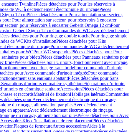
à encastrer Twinline
Pièces détachées pour Pour les réservoirs à
es de WC à déclenchement électronique du rinçage
Pièces
rit Sigma 12 cm
Pièces détachées pour Pour alimentation sur secteur,
 pour Pour alimentation sur secteur, pour réservoirs à encastrer
ur secteur, pour réservoirs à encastrer Geberit Omega 12 cm
Pour
encastrer Geberit Sigma 12 cm
Commandes de WC avec déclenchement
ièces détachées pour Pour rinçage double touche
Pour rinçage simple
mandes de WC
Kits d’installation
Pièces détachées pour Kits
nt électronique du rinçage
Pour commandes de WC à déclenchement
anitaires pour WC
Pour WC suspendus
Pièces détachées pour Pour
sanitaires pour bidets
Pièces détachées pour Panneaux sanitaires pour
ec bride
Pièces détachées pour Urinoirs, fonctionnement avec rinçage,
 fonctionnement avec rinçage, sans bride
Pour commande d’urinoir
étachées pour Avec commande d'urinoir intégrée
Pour commande
fonctionnement sans eau
Sans abattant
Pièces détachées pour Sans
 Séparations d’urinoirs en matière synthétique
Séparations d’urinoirs
d’urinoirs en céramique sanitaire
Accessoires
Pièces détachées pour
chasse et raccords
Matériel de fixation
Habillages latéraux
Commandes
es détachées pour Avec déclenchement électronique du rinçage,
ique du rinçage, alimentation par piles
Avec déclenchement
age en apparent
Avec déclenchement électronique du rinçage,
onique du rinçage, alimentation par piles
Pièces détachées pour Avec
 Accessoires
Kits d’installation et de remplacement
Pièces détachées
novation
Plaques de fermeture
Autres accessoires
Aides à la
ur WC et vidoirs suspendus
Coudes de raccordement
Pièces détachées