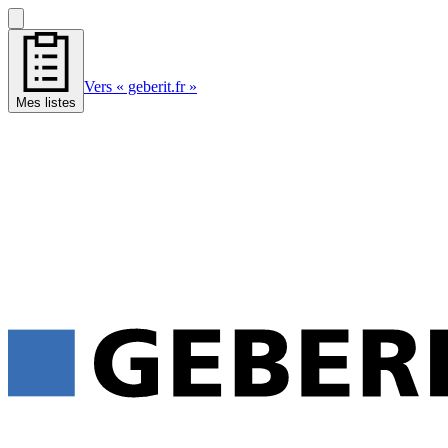
Vers « geberit.fr »
Mes listes