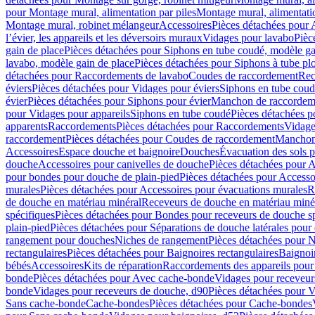
pour Montage mural, alimentation par piles
Montage mural, alimentati
Montage mural, robinet mélangeur
Accessoires
Pièces détachées pour 
l’évier, les appareils et les déversoirs muraux
Vidages pour lavabo
Pièc
gain de place
Pièces détachées pour Siphons en tube coudé, modèle ga
lavabo, modèle gain de place
Pièces détachées pour Siphons à tube pl
détachées pour Raccordements de lavabo
Coudes de raccordement
Rec
éviers
Pièces détachées pour Vidages pour éviers
Siphons en tube cou
évier
Pièces détachées pour Siphons pour évier
Manchon de raccordem
pour Vidages pour appareils
Siphons en tube coudé
Pièces détachées p
apparents
Raccordements
Pièces détachées pour Raccordements
Vidage
raccordement
Pièces détachées pour Coudes de raccordement
Manchon
Accessoires
Espace douche et baignoire
Douches
Évacuation des sols 
douche
Accessoires pour canivelles de douche
Pièces détachées pour A
pour bondes pour douche de plain-pied
Pièces détachées pour Accesso
murales
Pièces détachées pour Accessoires pour évacuations murales
R
de douche en matériau minéral
Receveurs de douche en matériau miné
spécifiques
Pièces détachées pour Bondes pour receveurs de douche s
plain-pied
Pièces détachées pour Séparations de douche latérales pour
rangement pour douches
Niches de rangement
Pièces détachées pour 
rectangulaires
Pièces détachées pour Baignoires rectangulaires
Baignoi
bébés
Accessoires
Kits de réparation
Raccordements des appareils pour 
bonde
Pièces détachées pour Avec cache-bonde
Vidages pour receveur
bonde
Vidages pour receveurs de douche, d90
Pièces détachées pour 
Sans cache-bonde
Cache-bondes
Pièces détachées pour Cache-bondes