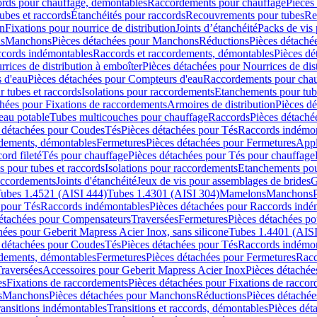
cords pour chauffage, démontables
Raccordements pour chauffage
Pièces
ubes et raccords
Étanchéités pour raccords
Recouvrements pour tubes
Re
on
Fixations pour nourrice de distribution
Joints d’étanchéité
Packs de vis
ds
Manchons
Pièces détachées pour Manchons
Réductions
Pièces détaché
ccords indémontables
Raccords et raccordements, démontables
Pièces dé
rrices de distribution à emboîter
Pièces détachées pour Nourrices de dis
 d'eau
Pièces détachées pour Compteurs d'eau
Raccordements pour chau
r tubes et raccords
Isolations pour raccordements
Etanchements pour tube
chées pour Fixations de raccordements
Armoires de distribution
Pièces dé
eau potable
Tubes multicouches pour chauffage
Raccords
Pièces détaché
 détachées pour Coudes
Tés
Pièces détachées pour Tés
Raccords indémon
rdements, démontables
Fermetures
Pièces détachées pour Fermetures
Appl
ord fileté
Tés pour chauffage
Pièces détachées pour Tés pour chauffage
ns pour tubes et raccords
Isolations pour raccordements
Etanchements pour
raccordements
Joints d'étanchéité
Jeux de vis pour assemblages de brides
G
ubes 1.4521 (AISI 444)
Tubes 1.4301 (AISI 304)
Mamelons
Manchons
 pour Tés
Raccords indémontables
Pièces détachées pour Raccords indé
détachées pour Compensateurs
Traversées
Fermetures
Pièces détachées po
hées pour Geberit Mapress Acier Inox, sans silicone
Tubes 1.4401 (AISI
 détachées pour Coudes
Tés
Pièces détachées pour Tés
Raccords indémon
rdements, démontables
Fermetures
Pièces détachées pour Fermetures
Racc
raversées
Accessoires pour Geberit Mapress Acier Inox
Pièces détachée
es
Fixations de raccordements
Pièces détachées pour Fixations de racco
s
Manchons
Pièces détachées pour Manchons
Réductions
Pièces détachée
ransitions indémontables
Transitions et raccords, démontables
Pièces dét