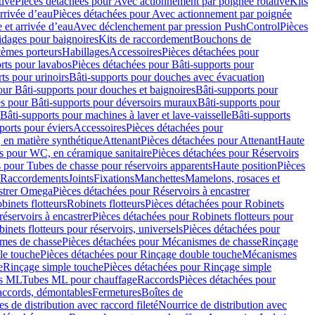
tive
Pièces détachées pour Avec actionnement par poignée rotative
Kits
rrivée d’eau
Pièces détachées pour Avec actionnement par poignée
 et arrivée d’eau
Avec déclenchement par pression PushControl
Pièces
idages pour baignoires
Kits de raccordement
Bouchons de
tèmes porteurs
Habillages
Accessoires
Pièces détachées pour
rts pour lavabos
Pièces détachées pour Bâti-supports pour
ts pour urinoirs
Bâti-supports pour douches avec évacuation
our Bâti-supports pour douches et baignoires
Bâti-supports pour
es pour Bâti-supports pour déversoirs muraux
Bâti-supports pour
Bâti-supports pour machines à laver et lave-vaisselle
Bâti-supports
ports pour éviers
Accessoires
Pièces détachées pour
 en matière synthétique
Attenant
Pièces détachées pour Attenant
Haute
s pour WC, en céramique sanitaire
Pièces détachées pour Réservoirs
 pour Tubes de chasse pour réservoirs apparents
Haute position
Pièces
r Raccordements
Joints
Fixations
Manchettes
Mamelons, rosaces et
astrer Omega
Pièces détachées pour Réservoirs à encastrer
inets flotteurs
Robinets flotteurs
Pièces détachées pour Robinets
réservoirs à encastrer
Pièces détachées pour Robinets flotteurs pour
inets flotteurs pour réservoirs, universels
Pièces détachées pour
mes de chasse
Pièces détachées pour Mécanismes de chasse
Rinçage
le touche
Pièces détachées pour Rinçage double touche
Mécanismes
e
Rinçage simple touche
Pièces détachées pour Rinçage simple
s ML
Tubes ML pour chauffage
Raccords
Pièces détachées pour
raccords, démontables
Fermetures
Boîtes de
s de distribution avec raccord fileté
Nourrice de distribution avec