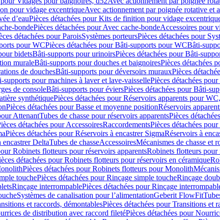
 pour Vidages pour baignoires, d52
Avec actionnement par poignée rota
tion pour vidage excentrique
Avec actionnement par poignée rotative et a
ivée d’eau
Pièces détachées pour Kits de finition pour vidage excentrique
ache-bonde
Pièces détachées pour Avec cache-bonde
Accessoires pour v
èces détachées pour Parois
Systèmes porteurs
Pièces détachées pour Sys
pports pour WC
Pièces détachées pour Bâti-supports pour WC
Bâti-suppo
pour bidets
Bâti-supports pour urinoirs
Pièces détachées pour Bâti-suppor
tion murale
Bâti-supports pour douches et baignoires
Pièces détachées p
rations de douches
Bâti-supports pour déversoirs muraux
Pièces détaché
i-supports pour machines à laver et lave-vaisselle
Pièces détachées pour 
rges de console
Bâti-supports pour éviers
Pièces détachées pour Bâti-sup
tière synthétique
Pièces détachées pour Réservoirs apparents pour WC,
on
Pièces détachées pour Basse et moyenne position
Réservoirs apparent
pour Attenant
Tubes de chasse pour réservoirs apparents
Pièces détachées
ièces détachées pour Accessoires
Raccordements
Pièces détachées pou
ma
Pièces détachées pour Réservoirs à encastrer Sigma
Réservoirs à enc
 encastrer Delta
Tubes de chasse
Accessoires
Mécanismes de chasse et rob
our Robinets flotteurs pour réservoirs apparents
Robinets flotteurs pour 
ièces détachées pour Robinets flotteurs pour réservoirs en céramique
Rob
Monolith
Pièces détachées pour Robinets flotteurs pour Monolith
Mécanis
imple touche
Pièces détachées pour Rinçage simple touche
Rinçage doub
lets
Rinçage interrompable
Pièces détachées pour Rinçage interrompabl
touche
Systèmes de canalisation pour l’alimentation
Geberit FlowFit
Tube
nsitions et raccords, démontables
Pièces détachées pour Transitions et 
rrices de distribution avec raccord fileté
Pièces détachées pour Nourrice