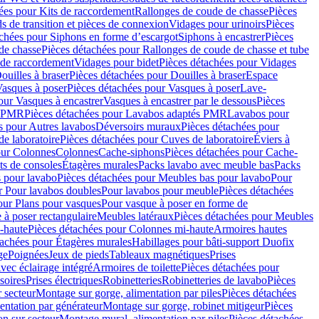
ées pour Kits de raccordement
Rallonges de coude de chasse
Pièces
s de transition et pièces de connexion
Vidages pour urinoirs
Pièces
achées pour Siphons en forme d’escargot
Siphons à encastrer
Pièces
de chasse
Pièces détachées pour Rallonges de coude de chasse et tube
 de raccordement
Vidages pour bidet
Pièces détachées pour Vidages
ouilles à braser
Pièces détachées pour Douilles à braser
Espace
asques à poser
Pièces détachées pour Vasques à poser
Lave-
our Vasques à encastrer
Vasques à encastrer par le dessous
Pièces
s PMR
Pièces détachées pour Lavabos adaptés PMR
Lavabos pour
s pour Autres lavabos
Déversoirs muraux
Pièces détachées pour
e laboratoire
Pièces détachées pour Cuves de laboratoire
Éviers à
our Colonnes
Colonnes
Cache-siphons
Pièces détachées pour Cache-
ts de consoles
Étagères murales
Packs lavabo avec meuble bas
Packs
 pour lavabo
Pièces détachées pour Meubles bas pour lavabo
Pour
r Pour lavabos doubles
Pour lavabos pour meuble
Pièces détachées
our Plans pour vasques
Pour vasque à poser en forme de
 à poser rectangulaire
Meubles latéraux
Pièces détachées pour Meubles
-haute
Pièces détachées pour Colonnes mi-haute
Armoires hautes
tachées pour Étagères murales
Habillages pour bâti-support Duofix
ge
Poignées
Jeux de pieds
Tableaux magnétiques
Prises
vec éclairage intégré
Armoires de toilette
Pièces détachées pour
soires
Prises électriques
Robinetteries
Robinetteries de lavabo
Pièces
 secteur
Montage sur gorge, alimentation par piles
Pièces détachées
entation par générateur
Montage sur gorge, robinet mitigeur
Pièces
n sur secteur
Montage mural, alimentation par piles
Pièces détachées