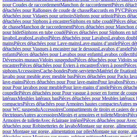
pour Coudes de raccordement
Manchon de raccordement
Pièces détac
détachées pour Rallonges de coude de chasse
Raccords en PVC
Pièce
détachées pour Vidages pour urinoirs
Siphons pour urinoir
Pièces déta
détachées pour Siphons à encastrer
Siphons en tube coudé
Pièces déta
de chasse
Manchon de raccordement
Pièces détachées pour Manchon 
pour bidet
Siphons en tube coudé
Pièces détachées pour Siphons en tu
lavabo
Lavabos
Lavabos
Pièces détachées pour Lavabos
Lavabos doubl
mains
Pièces détachées pour Lave-mains
Lave-mains d’angle
Pièces dé
détachées pour Vasques à encastrer par le dessous
Lavabos d’angle
Piè
enfants
Pièces détachées pour Lavabos pour enfants
Lavabos collectifs
Déversoirs muraux
Vidoirs suspendus
Pièces détachées pour Vidoirs s
encastrer
Pièces détachées pour Éviers à encastrer
Éviers à poser
Pièces
siphons
Accessoires
Cache-bondes
Porte-serviettes
Matériel de fixation
H
lavabo pour meuble avec meuble bas
Pièces détachées pour Packs la
lave-mains
Pièces détachées pour Pour lave-mains
Pour lavabos
Pièces
pour Pour lavabos pour meuble
Pour lave-mains d’angle
Pièces détach
coupelle
Pièces détachées pour Pour vasque à poser en forme de coupe
latéraux
Meubles latéraux bas
Pièces détachées pour Meubles latéraux 
compactes
Pièces détachées pour Armoires hautes compactes
Autres m
pour WC suspendu
Accessoires
Compartiments de tiroirs et casiers de
électriques
Autres accessoires
Miroirs et armoires et toilette
Miroirs
Pièc
Armoires de toilette
Avec éclairage intégré
Pièces détachées pour Avec 
détachées pour Robinetteries de lavabo
Montage sur gorge, alimentatio
pour Montage sur gorge, alimentation par piles
Montage sur gorge, ali
détachées pour Montage sur gorge, robinet mitigeur
Montage mural, al