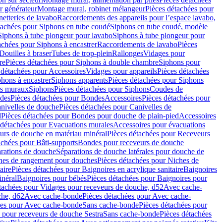
r générateur
Montage mural, robinet mélangeur
Pièces détachées pour
netteries de lavabo
Raccordements des appareils pour l’espace lavabo,
tachées pour Siphons en tube coudé
Siphons en tube coudé, modèle
Siphons à tube plongeur pour lavabo
Siphons à tube plongeur pour
achées pour Siphons à encastrer
Raccordements de lavabo
Pièces
Douilles à braser
Tubes de trop-plein
Rallonges
Vidages pour
re
Pièces détachées pour Siphons à double chambre
Siphons pour
 détachées pour Accessoires
Vidages pour appareils
Pièces détachées
hons à encastrer
Siphons apparents
Pièces détachées pour Siphons
rs muraux
Siphons
Pièces détachées pour Siphons
Coudes de
des
Pièces détachées pour Bondes
Accessoires
Pièces détachées pour
nivelles de douche
Pièces détachées pour Canivelles de
d
Pièces détachées pour Bondes pour douche de plain-pied
Accessoires
 détachées pour Evacuations murales
Accessoires pour évacuations
urs de douche en matériau minéral
Pièces détachées pour Receveurs
achées pour Bâti-supports
Bondes pour receveurs de douche
arations de douche
Séparations de douche latérales pour douche de
hes de rangement pour douches
Pièces détachées pour Niches de
aire
Pièces détachées pour Baignoires en acrylique sanitaire
Baignoires
inéral
Baignoires pour bébés
Pièces détachées pour Baignoires pour
tachées pour Vidages pour receveurs de douche, d52
Avec cache-
che, d62
Avec cache-bonde
Pièces détachées pour Avec cache-
ées pour Avec cache-bonde
Sans cache-bonde
Pièces détachées pour
 pour receveurs de douche Sestra
Sans cache-bonde
Pièces détachées