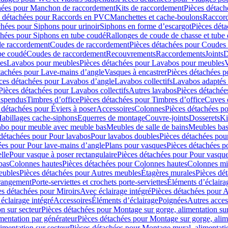
hées pour Manchon de raccordement
Kits de raccordement
Pièces détach
s détachées pour Raccords en PVC
Manchettes et cache-boulons
Raccord
chées pour Siphons pour urinoir
Siphons en forme d’escargot
Pièces dét
chées pour Siphons en tube coudé
Rallonges de coude de chasse et tube 
de raccordement
Coudes de raccordement
Pièces détachées pour Coudes
be coudé
Coudes de raccordement
Recouvrements
Raccordements
Joints
D
es
Lavabos pour meubles
Pièces détachées pour Lavabos pour meubles
V
tachées pour Lave-mains d’angle
Vasques à encastrer
Pièces détachées p
ces détachées pour Lavabos d’angle
Lavabos collectifs
Lavabos adapté
Pièces détachées pour Lavabos collectifs
Autres lavabos
Pièces détachée
uspendus
Timbres dʼoffice
Pièces détachées pour Timbres dʼoffice
Cuves d
 détachées pour Éviers à poser
Accessoires
Colonnes
Pièces détachées p
abillages cache-siphons
Equerres de montage
Couvre-joints
Dosserets
Ki
vabo pour meuble avec meuble bas
Meubles de salle de bains
Meubles bas
 détachées pour Pour lavabos
Pour lavabos doubles
Pièces détachées pou
ées pour Pour lave-mains d’angle
Plans pour vasques
Pièces détachées p
lle
Pour vasque à poser rectangulaire
Pièces détachées pour Pour vasque
bas
Colonnes hautes
Pièces détachées pour Colonnes hautes
Colonnes mi
eubles
Pièces détachées pour Autres meubles
Étagères murales
Pièces dé
 rangement
Porte-serviettes et crochets porte-serviettes
Éléments d’éclaira
es détachées pour Miroirs
Avec éclairage intégré
Pièces détachées pour A
éclairage intégré
Accessoires
Éléments d’éclairage
Poignées
Autres acces
n sur secteur
Pièces détachées pour Montage sur gorge, alimentation sur
mentation par générateur
Pièces détachées pour Montage sur gorge, alim
imentation sur secteur
Pièces détachées pour Montage mural, alimentatio