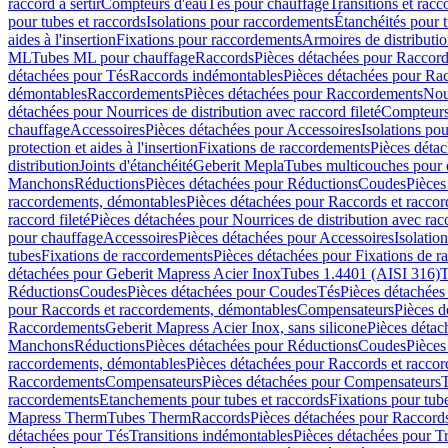
raccord à sertir
Compteurs d'eau
Tés pour chauffage
Transitions et rac
pour tubes et raccords
Isolations pour raccordements
Étanchéités pour t
aides à l'insertion
Fixations pour raccordements
Armoires de distributi
ML
Tubes ML pour chauffage
Raccords
Pièces détachées pour Raccor
détachées pour Tés
Raccords indémontables
Pièces détachées pour Ra
démontables
Raccordements
Pièces détachées pour Raccordements
Nou
détachées pour Nourrices de distribution avec raccord fileté
Compteurs
chauffage
Accessoires
Pièces détachées pour Accessoires
Isolations pou
protection et aides à l'insertion
Fixations de raccordements
Pièces déta
distribution
Joints d'étanchéité
Geberit Mepla
Tubes multicouches pour 
Manchons
Réductions
Pièces détachées pour Réductions
Coudes
Pièces
raccordements, démontables
Pièces détachées pour Raccords et racco
raccord fileté
Pièces détachées pour Nourrices de distribution avec racc
pour chauffage
Accessoires
Pièces détachées pour Accessoires
Isolatio
tubes
Fixations de raccordements
Pièces détachées pour Fixations de 
détachées pour Geberit Mapress Acier Inox
Tubes 1.4401 (AISI 316)
T
Réductions
Coudes
Pièces détachées pour Coudes
Tés
Pièces détachées
pour Raccords et raccordements, démontables
Compensateurs
Pièces 
Raccordements
Geberit Mapress Acier Inox, sans silicone
Pièces détac
Manchons
Réductions
Pièces détachées pour Réductions
Coudes
Pièces
raccordements, démontables
Pièces détachées pour Raccords et racco
Raccordements
Compensateurs
Pièces détachées pour Compensateurs
T
raccordements
Etanchements pour tubes et raccords
Fixations pour tub
Mapress Therm
Tubes Therm
Raccords
Pièces détachées pour Raccord
détachées pour Tés
Transitions indémontables
Pièces détachées pour T