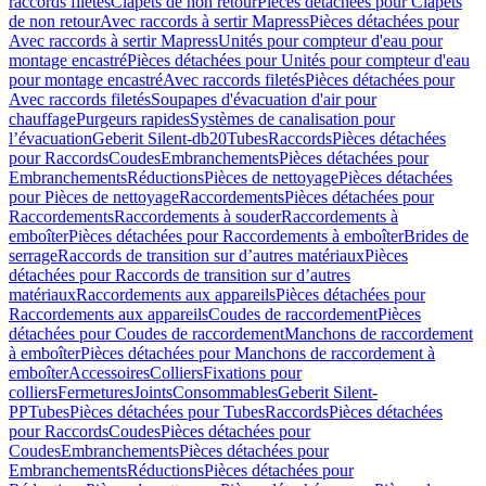
raccords filetés
Clapets de non retour
Pièces détachées pour Clapets
de non retour
Avec raccords à sertir Mapress
Pièces détachées pour
Avec raccords à sertir Mapress
Unités pour compteur d'eau pour
montage encastré
Pièces détachées pour Unités pour compteur d'eau
pour montage encastré
Avec raccords filetés
Pièces détachées pour
Avec raccords filetés
Soupapes d'évacuation d'air pour
chauffage
Purgeurs rapides
Systèmes de canalisation pour
l’évacuation
Geberit Silent-db20
Tubes
Raccords
Pièces détachées
pour Raccords
Coudes
Embranchements
Pièces détachées pour
Embranchements
Réductions
Pièces de nettoyage
Pièces détachées
pour Pièces de nettoyage
Raccordements
Pièces détachées pour
Raccordements
Raccordements à souder
Raccordements à
emboîter
Pièces détachées pour Raccordements à emboîter
Brides de
serrage
Raccords de transition sur d’autres matériaux
Pièces
détachées pour Raccords de transition sur d’autres
matériaux
Raccordements aux appareils
Pièces détachées pour
Raccordements aux appareils
Coudes de raccordement
Pièces
détachées pour Coudes de raccordement
Manchons de raccordement
à emboîter
Pièces détachées pour Manchons de raccordement à
emboîter
Accessoires
Colliers
Fixations pour
colliers
Fermetures
Joints
Consommables
Geberit Silent-
PP
Tubes
Pièces détachées pour Tubes
Raccords
Pièces détachées
pour Raccords
Coudes
Pièces détachées pour
Coudes
Embranchements
Pièces détachées pour
Embranchements
Réductions
Pièces détachées pour