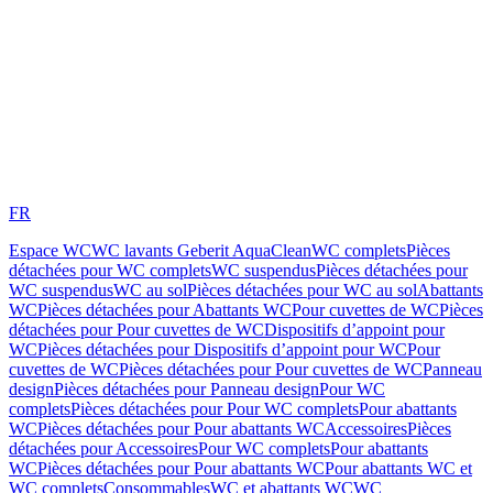
FR
Espace WC
WC lavants Geberit AquaClean
WC complets
Pièces
détachées pour WC complets
WC suspendus
Pièces détachées pour
WC suspendus
WC au sol
Pièces détachées pour WC au sol
Abattants
WC
Pièces détachées pour Abattants WC
Pour cuvettes de WC
Pièces
détachées pour Pour cuvettes de WC
Dispositifs d’appoint pour
WC
Pièces détachées pour Dispositifs d’appoint pour WC
Pour
cuvettes de WC
Pièces détachées pour Pour cuvettes de WC
Panneau
design
Pièces détachées pour Panneau design
Pour WC
complets
Pièces détachées pour Pour WC complets
Pour abattants
WC
Pièces détachées pour Pour abattants WC
Accessoires
Pièces
détachées pour Accessoires
Pour WC complets
Pour abattants
WC
Pièces détachées pour Pour abattants WC
Pour abattants WC et
WC complets
Consommables
WC et abattants WC
WC