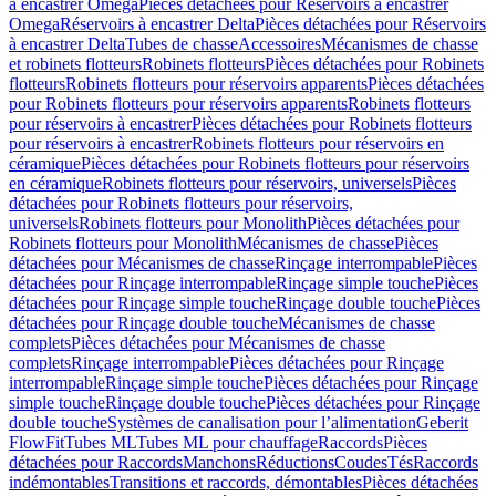
à encastrer Omega
Pièces détachées pour Réservoirs à encastrer
Omega
Réservoirs à encastrer Delta
Pièces détachées pour Réservoirs
à encastrer Delta
Tubes de chasse
Accessoires
Mécanismes de chasse
et robinets flotteurs
Robinets flotteurs
Pièces détachées pour Robinets
flotteurs
Robinets flotteurs pour réservoirs apparents
Pièces détachées
pour Robinets flotteurs pour réservoirs apparents
Robinets flotteurs
pour réservoirs à encastrer
Pièces détachées pour Robinets flotteurs
pour réservoirs à encastrer
Robinets flotteurs pour réservoirs en
céramique
Pièces détachées pour Robinets flotteurs pour réservoirs
en céramique
Robinets flotteurs pour réservoirs, universels
Pièces
détachées pour Robinets flotteurs pour réservoirs,
universels
Robinets flotteurs pour Monolith
Pièces détachées pour
Robinets flotteurs pour Monolith
Mécanismes de chasse
Pièces
détachées pour Mécanismes de chasse
Rinçage interrompable
Pièces
détachées pour Rinçage interrompable
Rinçage simple touche
Pièces
détachées pour Rinçage simple touche
Rinçage double touche
Pièces
détachées pour Rinçage double touche
Mécanismes de chasse
complets
Pièces détachées pour Mécanismes de chasse
complets
Rinçage interrompable
Pièces détachées pour Rinçage
interrompable
Rinçage simple touche
Pièces détachées pour Rinçage
simple touche
Rinçage double touche
Pièces détachées pour Rinçage
double touche
Systèmes de canalisation pour l’alimentation
Geberit
FlowFit
Tubes ML
Tubes ML pour chauffage
Raccords
Pièces
détachées pour Raccords
Manchons
Réductions
Coudes
Tés
Raccords
indémontables
Transitions et raccords, démontables
Pièces détachées