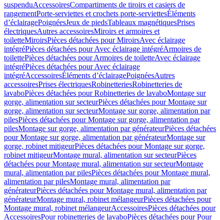
suspendu
Accessoires
Compartiments de tiroirs et casiers de
rangement
Porte-serviettes et crochets porte-serviettes
Éléments
d’éclairage
Poignées
Jeux de pieds
Tableaux magnétiques
Prises
électriques
Autres accessoires
Miroirs et armoires et
toilette
Miroirs
Pièces détachées pour Miroirs
Avec éclairage
intégré
Pièces détachées pour Avec éclairage intégré
Armoires de
toilette
Pièces détachées pour Armoires de toilette
Avec éclairage
intégré
Pièces détachées pour Avec éclairage
intégré
Accessoires
Éléments d’éclairage
Poignées
Autres
accessoires
Prises électriques
Robinetteries
Robinetteries de
lavabo
Pièces détachées pour Robinetteries de lavabo
Montage sur
gorge, alimentation sur secteur
Pièces détachées pour Montage sur
gorge, alimentation sur secteur
Montage sur gorge, alimentation par
piles
Pièces détachées pour Montage sur gorge, alimentation par
piles
Montage sur gorge, alimentation par générateur
Pièces détachées
pour Montage sur gorge, alimentation par générateur
Montage sur
gorge, robinet mitigeur
Pièces détachées pour Montage sur gorge,
robinet mitigeur
Montage mural, alimentation sur secteur
Pièces
détachées pour Montage mural, alimentation sur secteur
Montage
mural, alimentation par piles
Pièces détachées pour Montage mural,
alimentation par piles
Montage mural, alimentation par
générateur
Pièces détachées pour Montage mural, alimentation par
générateur
Montage mural, robinet mélangeur
Pièces détachées pour
Montage mural, robinet mélangeur
Accessoires
Pièces détachées pour
Accessoires
Pour robinetteries de lavabo
Pièces détachées pour Pour