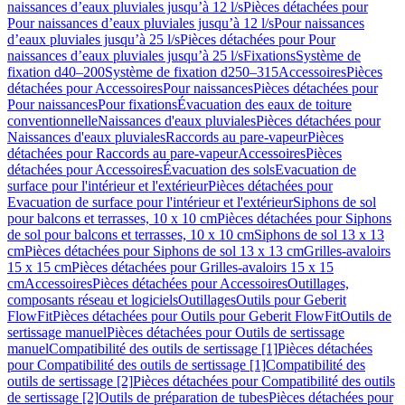
naissances d’eaux pluviales jusqu’à 12 l/s
Pièces détachées pour
Pour naissances d’eaux pluviales jusqu’à 12 l/s
Pour naissances
d’eaux pluviales jusqu’à 25 l/s
Pièces détachées pour Pour
naissances d’eaux pluviales jusqu’à 25 l/s
Fixations
Système de
fixation d40–200
Système de fixation d250–315
Accessoires
Pièces
détachées pour Accessoires
Pour naissances
Pièces détachées pour
Pour naissances
Pour fixations
Évacuation des eaux de toiture
conventionnelle
Naissances d'eaux pluviales
Pièces détachées pour
Naissances d'eaux pluviales
Raccords au pare-vapeur
Pièces
détachées pour Raccords au pare-vapeur
Accessoires
Pièces
détachées pour Accessoires
Évacuation des sols
Evacuation de
surface pour l'intérieur et l'extérieur
Pièces détachées pour
Evacuation de surface pour l'intérieur et l'extérieur
Siphons de sol
pour balcons et terrasses, 10 x 10 cm
Pièces détachées pour Siphons
de sol pour balcons et terrasses, 10 x 10 cm
Siphons de sol 13 x 13
cm
Pièces détachées pour Siphons de sol 13 x 13 cm
Grilles-avaloirs
15 x 15 cm
Pièces détachées pour Grilles-avaloirs 15 x 15
cm
Accessoires
Pièces détachées pour Accessoires
Outillages,
composants réseau et logiciels
Outillages
Outils pour Geberit
FlowFit
Pièces détachées pour Outils pour Geberit FlowFit
Outils de
sertissage manuel
Pièces détachées pour Outils de sertissage
manuel
Compatibilité des outils de sertissage [1]
Pièces détachées
pour Compatibilité des outils de sertissage [1]
Compatibilité des
outils de sertissage [2]
Pièces détachées pour Compatibilité des outils
de sertissage [2]
Outils de préparation de tubes
Pièces détachées pour