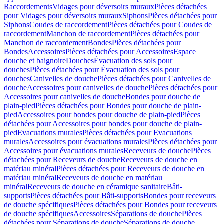
Raccordements
Vidages pour déversoirs muraux
Pièces détachées
pour Vidages pour déversoirs muraux
Siphons
Pièces détachées pour
Siphons
Coudes de raccordement
Pièces détachées pour Coudes de
raccordement
Manchon de raccordement
Pièces détachées pour
Manchon de raccordement
Bondes
Pièces détachées pour
Bondes
Accessoires
Pièces détachées pour Accessoires
Espace
douche et baignoire
Douches
Évacuation des sols pour
douches
Pièces détachées pour Évacuation des sols pour
douches
Canivelles de douche
Pièces détachées pour Canivelles de
douche
Accessoires pour canivelles de douche
Pièces détachées pour
Accessoires pour canivelles de douche
Bondes pour douche de
plain-pied
Pièces détachées pour Bondes pour douche de plain-
pied
Accessoires pour bondes pour douche de plain-pied
Pièces
détachées pour Accessoires pour bondes pour douche de plain-
pied
Evacuations murales
Pièces détachées pour Evacuations
murales
Accessoires pour évacuations murales
Pièces détachées pour
Accessoires pour évacuations murales
Receveurs de douche
Pièces
détachées pour Receveurs de douche
Receveurs de douche en
matériau minéral
Pièces détachées pour Receveurs de douche en
matériau minéral
Receveurs de douche en matériau
minéral
Receveurs de douche en céramique sanitaire
Bâti-
supports
Pièces détachées pour Bâti-supports
Bondes pour receveurs
de douche spécifiques
Pièces détachées pour Bondes pour receveurs
de douche spécifiques
Accessoires
Séparations de douche
Pièces
détachées pour Séparations de douche
Séparations de douche