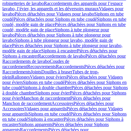
robinetteries de lavabo
Raccordements des appareils pour l’espace
lavabo, l’évier, les appareils et les déversoirs muraux
Vidages pour
lavabo
Pièces détachées pour Vidages pour lavabo
Siphons en tube
coudé
Pièces détachées pour Siphons en tube coudé
Siphons en tube
coudé, modèle gain de place
Pièces détachées pour Siphons en tube
coudé, modèle gain de place
Siphons à tube plongeur pour
lavabo
Pièces détachées pour Siphons à tube plongeur pour
lavabo
Siphons à tube plongeur pour lavabo, modèle gain de
place
Pièces détachées pour Siphons à tube plongeur pour lavabo,
modèle gain de place
Siphons à encastrer
Pièces détachées pour
Siphons à encastrer
Raccordements de lavabo
Pièces détachées pour
Raccordements de lavabo
Coudes de
raccordement
Recouvrements
Raccordements
Pièces détachées pour
Raccordements
Joints
Douilles à braser
Tubes de trop-
plein
Rallonges
Vidages pour éviers
Pièces détachées pour Vidages
pour éviers
Siphons en tube coudé
Pièces détachées pour Siphons en
tube coudé
Siphons à double chambre
Pièces détachées pour Siphons
à double chambre
Siphons pour évier
Pièces détachées pour Siphons
pour évier
Manchon de raccordement
Pièces détachées pour
Manchon de raccordement
Accessoires
Pièces détachées pour
Accessoires
Vidages pour appareils
Pièces détachées pour Vidages
pour appareils
Siphons en tube coudé
Pièces détachées pour Siphons
en tube coudé
Siphons à encastrer
Pièces détachées pour Siphons à
encastrer
Siphons apparents
Pièces détachées pour Siphons
apparents
Raccordements
Pièces détachées pour