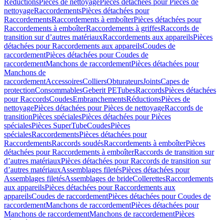
Réductions
Pièces de nettoyage
Pièces détachées pour Pièces de
nettoyage
Raccordements
Pièces détachées pour
Raccordements
Raccordements à emboîter
Pièces détachées pour
Raccordements à emboîter
Raccordements à griffes
Raccords de
transition sur d’autres matériaux
Raccordements aux appareils
Pièces
détachées pour Raccordements aux appareils
Coudes de
raccordement
Pièces détachées pour Coudes de
raccordement
Manchons de raccordement
Pièces détachées pour
Manchons de
raccordement
Accessoires
Colliers
Obturateurs
Joints
Capes de
protection
Consommables
Geberit PE
Tubes
Raccords
Pièces détachées
pour Raccords
Coudes
Embranchements
Réductions
Pièces de
nettoyage
Pièces détachées pour Pièces de nettoyage
Raccords de
transition
Pièces spéciales
Pièces détachées pour Pièces
spéciales
Pièces SuperTube
Coudes
Pièces
spéciales
Raccordements
Pièces détachées pour
Raccordements
Raccords soudés
Raccordements à emboîter
Pièces
détachées pour Raccordements à emboîter
Raccords de transition sur
d’autres matériaux
Pièces détachées pour Raccords de transition sur
d’autres matériaux
Assemblages filetés
Pièces détachées pour
Assemblages filetés
Assemblages de bride
Collerettes
Raccordements
aux appareils
Pièces détachées pour Raccordements aux
appareils
Coudes de raccordement
Pièces détachées pour Coudes de
raccordement
Manchons de raccordement
Pièces détachées pour
Manchons de raccordement
Manchons de raccordement
Pièces