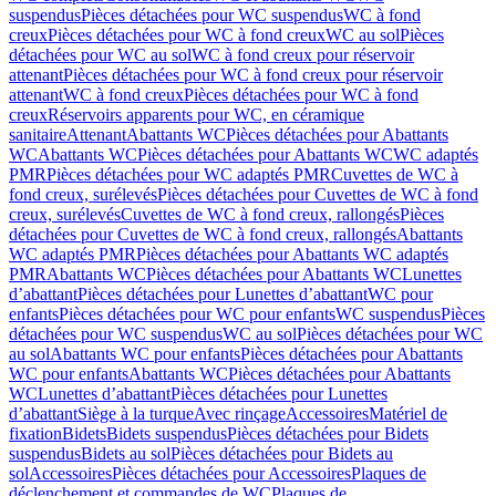
suspendus
Pièces détachées pour WC suspendus
WC à fond
creux
Pièces détachées pour WC à fond creux
WC au sol
Pièces
détachées pour WC au sol
WC à fond creux pour réservoir
attenant
Pièces détachées pour WC à fond creux pour réservoir
attenant
WC à fond creux
Pièces détachées pour WC à fond
creux
Réservoirs apparents pour WC, en céramique
sanitaire
Attenant
Abattants WC
Pièces détachées pour Abattants
WC
Abattants WC
Pièces détachées pour Abattants WC
WC adaptés
PMR
Pièces détachées pour WC adaptés PMR
Cuvettes de WC à
fond creux, surélevés
Pièces détachées pour Cuvettes de WC à fond
creux, surélevés
Cuvettes de WC à fond creux, rallongés
Pièces
détachées pour Cuvettes de WC à fond creux, rallongés
Abattants
WC adaptés PMR
Pièces détachées pour Abattants WC adaptés
PMR
Abattants WC
Pièces détachées pour Abattants WC
Lunettes
d’abattant
Pièces détachées pour Lunettes d’abattant
WC pour
enfants
Pièces détachées pour WC pour enfants
WC suspendus
Pièces
détachées pour WC suspendus
WC au sol
Pièces détachées pour WC
au sol
Abattants WC pour enfants
Pièces détachées pour Abattants
WC pour enfants
Abattants WC
Pièces détachées pour Abattants
WC
Lunettes d’abattant
Pièces détachées pour Lunettes
d’abattant
Siège à la turque
Avec rinçage
Accessoires
Matériel de
fixation
Bidets
Bidets suspendus
Pièces détachées pour Bidets
suspendus
Bidets au sol
Pièces détachées pour Bidets au
sol
Accessoires
Pièces détachées pour Accessoires
Plaques de
déclenchement et commandes de WC
Plaques de