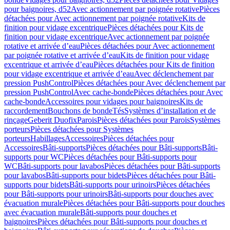
pour baignoires, d52
Avec actionnement par poignée rotative
Pièces
détachées pour Avec actionnement par poignée rotative
Kits de
finition pour vidage excentrique
Pièces détachées pour Kits de
finition pour vidage excentrique
Avec actionnement par poignée
rotative et arrivée d’eau
Pièces détachées pour Avec actionnement
par poignée rotative et arrivée d’eau
Kits de finition pour vidage
excentrique et arrivée d’eau
Pièces détachées pour Kits de finition
pour vidage excentrique et arrivée d’eau
Avec déclenchement par
pression PushControl
Pièces détachées pour Avec déclenchement par
pression PushControl
Avec cache-bonde
Pièces détachées pour Avec
cache-bonde
Accessoires pour vidages pour baignoires
Kits de
raccordement
Bouchons de bonde
Tés
Systèmes d’installation et de
rinçage
Geberit Duofix
Parois
Pièces détachées pour Parois
Systèmes
porteurs
Pièces détachées pour Systèmes
porteurs
Habillages
Accessoires
Pièces détachées pour
Accessoires
Bâti-supports
Pièces détachées pour Bâti-supports
Bâti-
supports pour WC
Pièces détachées pour Bâti-supports pour
WC
Bâti-supports pour lavabos
Pièces détachées pour Bâti-supports
pour lavabos
Bâti-supports pour bidets
Pièces détachées pour Bâti-
supports pour bidets
Bâti-supports pour urinoirs
Pièces détachées
pour Bâti-supports pour urinoirs
Bâti-supports pour douches avec
évacuation murale
Pièces détachées pour Bâti-supports pour douches
avec évacuation murale
Bâti-supports pour douches et
baignoires
Pièces détachées pour Bâti-supports pour douches et