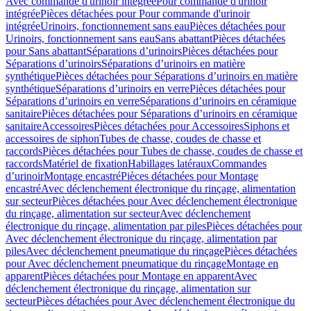
Avec commande d'urinoir intégrée
Pour commande d'urinoir
intégrée
Pièces détachées pour Pour commande d'urinoir
intégrée
Urinoirs, fonctionnement sans eau
Pièces détachées pour
Urinoirs, fonctionnement sans eau
Sans abattant
Pièces détachées
pour Sans abattant
Séparations d’urinoirs
Pièces détachées pour
Séparations d’urinoirs
Séparations d’urinoirs en matière
synthétique
Pièces détachées pour Séparations d’urinoirs en matière
synthétique
Séparations d’urinoirs en verre
Pièces détachées pour
Séparations d’urinoirs en verre
Séparations d’urinoirs en céramique
sanitaire
Pièces détachées pour Séparations d’urinoirs en céramique
sanitaire
Accessoires
Pièces détachées pour Accessoires
Siphons et
accessoires de siphon
Tubes de chasse, coudes de chasse et
raccords
Pièces détachées pour Tubes de chasse, coudes de chasse et
raccords
Matériel de fixation
Habillages latéraux
Commandes
dʼurinoir
Montage encastré
Pièces détachées pour Montage
encastré
Avec déclenchement électronique du rinçage, alimentation
sur secteur
Pièces détachées pour Avec déclenchement électronique
du rinçage, alimentation sur secteur
Avec déclenchement
électronique du rinçage, alimentation par piles
Pièces détachées pour
Avec déclenchement électronique du rinçage, alimentation par
piles
Avec déclenchement pneumatique du rinçage
Pièces détachées
pour Avec déclenchement pneumatique du rinçage
Montage en
apparent
Pièces détachées pour Montage en apparent
Avec
déclenchement électronique du rinçage, alimentation sur
secteur
Pièces détachées pour Avec déclenchement électronique du