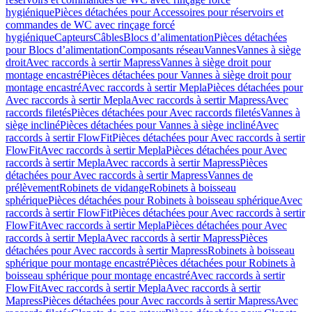
hygiénique
Pièces détachées pour Accessoires pour réservoirs et
commandes de WC avec rinçage forcé
hygiénique
Capteurs
Câbles
Blocs d’alimentation
Pièces détachées
pour Blocs d’alimentation
Composants réseau
Vannes
Vannes à siège
droit
Avec raccords à sertir Mapress
Vannes à siège droit pour
montage encastré
Pièces détachées pour Vannes à siège droit pour
montage encastré
Avec raccords à sertir Mepla
Pièces détachées pour
Avec raccords à sertir Mepla
Avec raccords à sertir Mapress
Avec
raccords filetés
Pièces détachées pour Avec raccords filetés
Vannes à
siège incliné
Pièces détachées pour Vannes à siège incliné
Avec
raccords à sertir FlowFit
Pièces détachées pour Avec raccords à sertir
FlowFit
Avec raccords à sertir Mepla
Pièces détachées pour Avec
raccords à sertir Mepla
Avec raccords à sertir Mapress
Pièces
détachées pour Avec raccords à sertir Mapress
Vannes de
prélèvement
Robinets de vidange
Robinets à boisseau
sphérique
Pièces détachées pour Robinets à boisseau sphérique
Avec
raccords à sertir FlowFit
Pièces détachées pour Avec raccords à sertir
FlowFit
Avec raccords à sertir Mepla
Pièces détachées pour Avec
raccords à sertir Mepla
Avec raccords à sertir Mapress
Pièces
détachées pour Avec raccords à sertir Mapress
Robinets à boisseau
sphérique pour montage encastré
Pièces détachées pour Robinets à
boisseau sphérique pour montage encastré
Avec raccords à sertir
FlowFit
Avec raccords à sertir Mepla
Avec raccords à sertir
Mapress
Pièces détachées pour Avec raccords à sertir Mapress
Avec