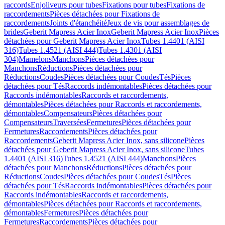
raccords
Enjoliveurs pour tubes
Fixations pour tubes
Fixations de
raccordements
Pièces détachées pour Fixations de
raccordements
Joints d'étanchéité
Jeux de vis pour assemblages de
brides
Geberit Mapress Acier Inox
Geberit Mapress Acier Inox
Pièces
détachées pour Geberit Mapress Acier Inox
Tubes 1.4401 (AISI
316)
Tubes 1.4521 (AISI 444)
Tubes 1.4301 (AISI
304)
Mamelons
Manchons
Pièces détachées pour
Manchons
Réductions
Pièces détachées pour
Réductions
Coudes
Pièces détachées pour Coudes
Tés
Pièces
détachées pour Tés
Raccords indémontables
Pièces détachées pour
Raccords indémontables
Raccords et raccordements,
démontables
Pièces détachées pour Raccords et raccordements,
démontables
Compensateurs
Pièces détachées pour
Compensateurs
Traversées
Fermetures
Pièces détachées pour
Fermetures
Raccordements
Pièces détachées pour
Raccordements
Geberit Mapress Acier Inox, sans silicone
Pièces
détachées pour Geberit Mapress Acier Inox, sans silicone
Tubes
1.4401 (AISI 316)
Tubes 1.4521 (AISI 444)
Manchons
Pièces
détachées pour Manchons
Réductions
Pièces détachées pour
Réductions
Coudes
Pièces détachées pour Coudes
Tés
Pièces
détachées pour Tés
Raccords indémontables
Pièces détachées pour
Raccords indémontables
Raccords et raccordements,
démontables
Pièces détachées pour Raccords et raccordements,
démontables
Fermetures
Pièces détachées pour
Fermetures
Raccordements
Pièces détachées pour