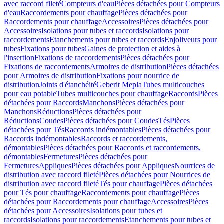
avec raccord fileté
Compteurs d'eau
Pièces détachées pour Compteurs
d'eau
Raccordements pour chauffage
Pièces détachées pour
Raccordements pour chauffage
Accessoires
Pièces détachées pour
Accessoires
Isolations pour tubes et raccords
Isolations pour
raccordements
Etanchements pour tubes et raccords
Enjoliveurs pour
tubes
Fixations pour tubes
Gaines de protection et aides à
l'insertion
Fixations de raccordements
Pièces détachées pour
Fixations de raccordements
Armoires de distribution
Pièces détachées
pour Armoires de distribution
Fixations pour nourrice de
distribution
Joints d'étanchéité
Geberit Mepla
Tubes multicouches
pour eau potable
Tubes multicouches pour chauffage
Raccords
Pièces
détachées pour Raccords
Manchons
Pièces détachées pour
Manchons
Réductions
Pièces détachées pour
Réductions
Coudes
Pièces détachées pour Coudes
Tés
Pièces
détachées pour Tés
Raccords indémontables
Pièces détachées pour
Raccords indémontables
Raccords et raccordements,
démontables
Pièces détachées pour Raccords et raccordements,
démontables
Fermetures
Pièces détachées pour
Fermetures
Appliques
Pièces détachées pour Appliques
Nourrices de
distribution avec raccord fileté
Pièces détachées pour Nourrices de
distribution avec raccord fileté
Tés pour chauffage
Pièces détachées
pour Tés pour chauffage
Raccordements pour chauffage
Pièces
détachées pour Raccordements pour chauffage
Accessoires
Pièces
détachées pour Accessoires
Isolations pour tubes et
raccords
Isolations pour raccordements
Etanchements pour tubes et