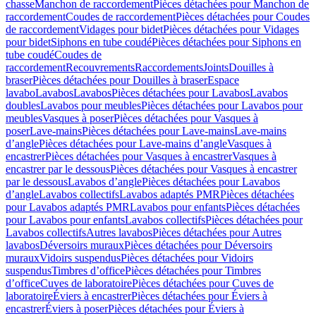
chasse
Manchon de raccordement
Pièces détachées pour Manchon de
raccordement
Coudes de raccordement
Pièces détachées pour Coudes
de raccordement
Vidages pour bidet
Pièces détachées pour Vidages
pour bidet
Siphons en tube coudé
Pièces détachées pour Siphons en
tube coudé
Coudes de
raccordement
Recouvrements
Raccordements
Joints
Douilles à
braser
Pièces détachées pour Douilles à braser
Espace
lavabo
Lavabos
Lavabos
Pièces détachées pour Lavabos
Lavabos
doubles
Lavabos pour meubles
Pièces détachées pour Lavabos pour
meubles
Vasques à poser
Pièces détachées pour Vasques à
poser
Lave-mains
Pièces détachées pour Lave-mains
Lave-mains
d’angle
Pièces détachées pour Lave-mains d’angle
Vasques à
encastrer
Pièces détachées pour Vasques à encastrer
Vasques à
encastrer par le dessous
Pièces détachées pour Vasques à encastrer
par le dessous
Lavabos d’angle
Pièces détachées pour Lavabos
d’angle
Lavabos collectifs
Lavabos adaptés PMR
Pièces détachées
pour Lavabos adaptés PMR
Lavabos pour enfants
Pièces détachées
pour Lavabos pour enfants
Lavabos collectifs
Pièces détachées pour
Lavabos collectifs
Autres lavabos
Pièces détachées pour Autres
lavabos
Déversoirs muraux
Pièces détachées pour Déversoirs
muraux
Vidoirs suspendus
Pièces détachées pour Vidoirs
suspendus
Timbres dʼoffice
Pièces détachées pour Timbres
dʼoffice
Cuves de laboratoire
Pièces détachées pour Cuves de
laboratoire
Éviers à encastrer
Pièces détachées pour Éviers à
encastrer
Éviers à poser
Pièces détachées pour Éviers à