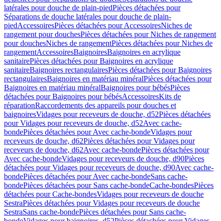
latérales pour douche de plain-pied
Pièces détachées pour
Séparations de douche latérales pour douche de plain-
pied
Accessoires
Pièces détachées pour Accessoires
Niches de
rangement pour douches
Pièces détachées pour Niches de rangement
pour douches
Niches de rangement
Pièces détachées pour Niches de
rangement
Accessoires
Baignoires
Baignoires en acrylique
sanitaire
Pièces détachées pour Baignoires en acrylique
sanitaire
Baignoires rectangulaires
Pièces détachées pour Baignoires
rectangulaires
Baignoires en matériau minéral
Pièces détachées pour
Baignoires en matériau minéral
Baignoires pour bébés
Pièces
détachées pour Baignoires pour bébés
Accessoires
Kits de
réparation
Raccordements des appareils pour douches et
baignoires
Vidages pour receveurs de douche, d52
Pièces détachées
pour Vidages pour receveurs de douche, d52
Avec cache-
bonde
Pièces détachées pour Avec cache-bonde
Vidages pour
receveurs de douche, d62
Pièces détachées pour Vidages pour
receveurs de douche, d62
Avec cache-bonde
Pièces détachées pour
Avec cache-bonde
Vidages pour receveurs de douche, d90
Pièces
détachées pour Vidages pour receveurs de douche, d90
Avec cache-
bonde
Pièces détachées pour Avec cache-bonde
Sans cache-
bonde
Pièces détachées pour Sans cache-bonde
Cache-bondes
Pièces
détachées pour Cache-bondes
Vidages pour receveurs de douche
Sestra
Pièces détachées pour Vidages pour receveurs de douche
Sestra
Sans cache-bonde
Pièces détachées pour Sans cache-
bonde
Vidages pour baignoires, d52
Pièces détachées pour Vidages