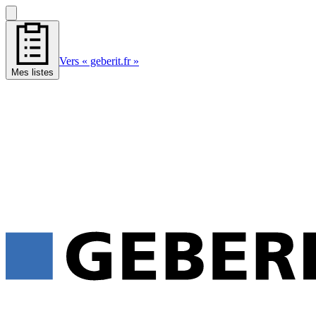
Vers « geberit.fr »
Mes listes