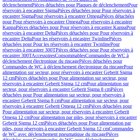
déclenchement
Pièces détachées pour Plaques de déclenchement
Pour
réservoirs à encastrer Sigma
Pièces détachées pour Pour réservoirs à
encastrer Sigma
Pour réservoirs à encastrer Omega
Pièces détachées
pour Pour réservoirs à encastrer Omega
Pour réservoirs à encastrer
Kappa
Pièces détachées pour Pour réservoirs à encastrer Kappa
Pour
réservoirs à encastrer Delta
Pièces détachées pour Pour réservoirs à
encastrer Delta
Pour les réservoirs à encastrer Twinline
Pièces
détachées pour Pour les réservoirs à encastrer Twinline
Pour
réservoirs à encastrer 300T
Pièces détachées pour Pour réservoirs à
encastrer 300T
Accessoires
Consommables
Commandes de WC à
déclenchement électronique du rinçage
Pièces détachées pour
Commandes de WC à déclenchement électronique du rinçage
Pour
alimentation sur secteur, pour réservoirs à encastrer Geberit Sigma
12 cm
Pièces détachées pour Pour alimentation sur secteur, pour
réservoirs à encastrer Geberit Sigma 12 cm
Pour alimentation sur
secteur, pour réservoirs à encastrer Geberit Sigma 8 cm
Pièces
détachées pour Pour alimentation sur secteur, pour réservoirs à
encastrer Geberit Sigma 8 cm
Pour alimentation sur secteur, pour
réservoirs à encastrer Geberit Omega 12 cm
Pièces détachées pour
Pour alimentation sur secteur, pour réservoirs à encastrer Geberit
Omega 12 cm
Pour alimentation par piles, pour réservoirs à encastrer
Geberit Sigma 12 cm
Pièces détachées pour Pour alimentation par
piles, pour réservoirs à encastrer Geberit Sigma 12 cm
Commandes
de WC avec déclenchement pneumatique du rinçage
Pièces
détachées pour Commandes de WC avec déclenchement