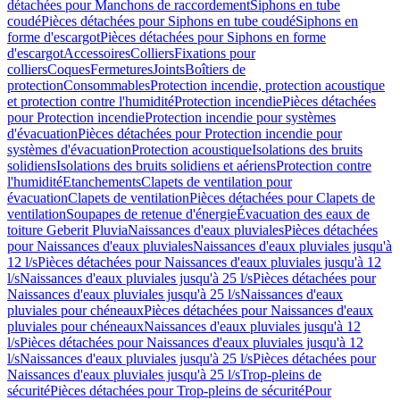
détachées pour Manchons de raccordement
Siphons en tube
coudé
Pièces détachées pour Siphons en tube coudé
Siphons en
forme d'escargot
Pièces détachées pour Siphons en forme
d'escargot
Accessoires
Colliers
Fixations pour
colliers
Coques
Fermetures
Joints
Boîtiers de
protection
Consommables
Protection incendie, protection acoustique
et protection contre l'humidité
Protection incendie
Pièces détachées
pour Protection incendie
Protection incendie pour systèmes
d'évacuation
Pièces détachées pour Protection incendie pour
systèmes d'évacuation
Protection acoustique
Isolations des bruits
solidiens
Isolations des bruits solidiens et aériens
Protection contre
l'humidité
Etanchements
Clapets de ventilation pour
évacuation
Clapets de ventilation
Pièces détachées pour Clapets de
ventilation
Soupapes de retenue d'énergie
Évacuation des eaux de
toiture Geberit Pluvia
Naissances d'eaux pluviales
Pièces détachées
pour Naissances d'eaux pluviales
Naissances d'eaux pluviales jusqu'à
12 l/s
Pièces détachées pour Naissances d'eaux pluviales jusqu'à 12
l/s
Naissances d'eaux pluviales jusqu'à 25 l/s
Pièces détachées pour
Naissances d'eaux pluviales jusqu'à 25 l/s
Naissances d'eaux
pluviales pour chéneaux
Pièces détachées pour Naissances d'eaux
pluviales pour chéneaux
Naissances d'eaux pluviales jusqu'à 12
l/s
Pièces détachées pour Naissances d'eaux pluviales jusqu'à 12
l/s
Naissances d'eaux pluviales jusqu'à 25 l/s
Pièces détachées pour
Naissances d'eaux pluviales jusqu'à 25 l/s
Trop-pleins de
sécurité
Pièces détachées pour Trop-pleins de sécurité
Pour