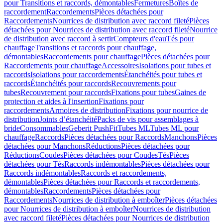
pour Transitions et raccords, démontables
Fermetures
Boîtes de
raccordement
Raccordements
Pièces détachées pour
Raccordements
Nourrices de distribution avec raccord fileté
Pièces
détachées pour Nourrices de distribution avec raccord fileté
Nourrice
de distribution avec raccord à sertir
Compteurs d'eau
Tés pour
chauffage
Transitions et raccords pour chauffage,
démontables
Raccordements pour chauffage
Pièces détachées pour
Raccordements pour chauffage
Accessoires
Isolations pour tubes et
raccords
Isolations pour raccordements
Étanchéités pour tubes et
raccords
Étanchéités pour raccords
Recouvrements pour
tubes
Recouvrement pour raccords
Fixations pour tubes
Gaines de
protection et aides à l'insertion
Fixations pour
raccordements
Armoires de distribution
Fixations pour nourrice de
distribution
Joints d’étanchéité
Packs de vis pour assemblages à
bride
Consommables
Geberit PushFit
Tubes ML
Tubes ML pour
chauffage
Raccords
Pièces détachées pour Raccords
Manchons
Pièces
détachées pour Manchons
Réductions
Pièces détachées pour
Réductions
Coudes
Pièces détachées pour Coudes
Tés
Pièces
détachées pour Tés
Raccords indémontables
Pièces détachées pour
Raccords indémontables
Raccords et raccordements,
démontables
Pièces détachées pour Raccords et raccordements,
démontables
Raccordements
Pièces détachées pour
Raccordements
Nourrices de distribution à emboîter
Pièces détachées
pour Nourrices de distribution à emboîter
Nourrices de distribution
avec raccord fileté
Pièces détachées pour Nourrices de distribution