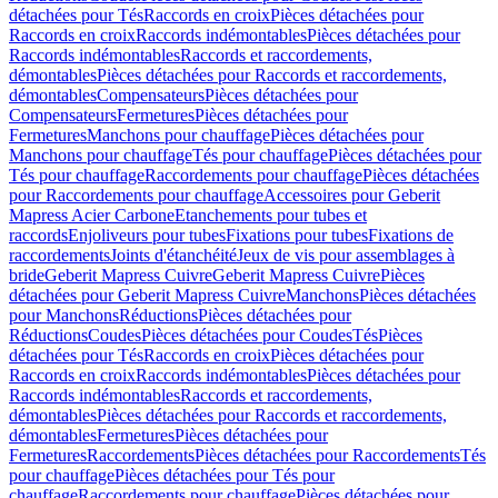
détachées pour Tés
Raccords en croix
Pièces détachées pour
Raccords en croix
Raccords indémontables
Pièces détachées pour
Raccords indémontables
Raccords et raccordements,
démontables
Pièces détachées pour Raccords et raccordements,
démontables
Compensateurs
Pièces détachées pour
Compensateurs
Fermetures
Pièces détachées pour
Fermetures
Manchons pour chauffage
Pièces détachées pour
Manchons pour chauffage
Tés pour chauffage
Pièces détachées pour
Tés pour chauffage
Raccordements pour chauffage
Pièces détachées
pour Raccordements pour chauffage
Accessoires pour Geberit
Mapress Acier Carbone
Etanchements pour tubes et
raccords
Enjoliveurs pour tubes
Fixations pour tubes
Fixations de
raccordements
Joints d'étanchéité
Jeux de vis pour assemblages à
bride
Geberit Mapress Cuivre
Geberit Mapress Cuivre
Pièces
détachées pour Geberit Mapress Cuivre
Manchons
Pièces détachées
pour Manchons
Réductions
Pièces détachées pour
Réductions
Coudes
Pièces détachées pour Coudes
Tés
Pièces
détachées pour Tés
Raccords en croix
Pièces détachées pour
Raccords en croix
Raccords indémontables
Pièces détachées pour
Raccords indémontables
Raccords et raccordements,
démontables
Pièces détachées pour Raccords et raccordements,
démontables
Fermetures
Pièces détachées pour
Fermetures
Raccordements
Pièces détachées pour Raccordements
Tés
pour chauffage
Pièces détachées pour Tés pour
chauffage
Raccordements pour chauffage
Pièces détachées pour