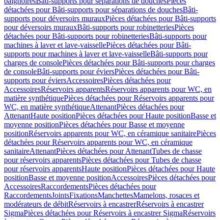
baignoires
Bâti-supports pour séparations de douches
Pièces
détachées pour Bâti-supports pour séparations de douches
Bâti-
supports pour déversoirs muraux
Pièces détachées pour Bâti-supports
pour déversoirs muraux
Bâti-supports pour robinetteries
Pièces
détachées pour Bâti-supports pour robinetteries
Bâti-supports pour
machines à laver et lave-vaisselle
Pièces détachées pour Bâti-
supports pour machines à laver et lave-vaisselle
Bâti-supports pour
charges de console
Pièces détachées pour Bâti-supports pour charges
de console
Bâti-supports pour éviers
Pièces détachées pour Bâti-
supports pour éviers
Accessoires
Pièces détachées pour
Accessoires
Réservoirs apparents
Réservoirs apparents pour WC, en
matière synthétique
Pièces détachées pour Réservoirs apparents pour
WC, en matière synthétique
Attenant
Pièces détachées pour
Attenant
Haute position
Pièces détachées pour Haute position
Basse et
moyenne position
Pièces détachées pour Basse et moyenne
position
Réservoirs apparents pour WC, en céramique sanitaire
Pièces
détachées pour Réservoirs apparents pour WC, en céramique
sanitaire
Attenant
Pièces détachées pour Attenant
Tubes de chasse
pour réservoirs apparents
Pièces détachées pour Tubes de chasse
pour réservoirs apparents
Haute position
Pièces détachées pour Haute
position
Basse et moyenne position
Accessoires
Pièces détachées pour
Accessoires
Raccordements
Pièces détachées pour
Raccordements
Joints
Fixations
Manchettes
Mamelons, rosaces et
modérateurs de débit
Réservoirs à encastrer
Réservoirs à encastrer
Sigma
Pièces détachées pour Réservoirs à encastrer Sigma
Réservoirs