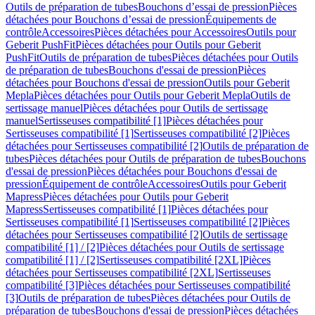
Outils de préparation de tubes
Bouchons d’essai de pression
Pièces
détachées pour Bouchons d’essai de pression
Équipements de
contrôle
Accessoires
Pièces détachées pour Accessoires
Outils pour
Geberit PushFit
Pièces détachées pour Outils pour Geberit
PushFit
Outils de préparation de tubes
Pièces détachées pour Outils
de préparation de tubes
Bouchons d'essai de pression
Pièces
détachées pour Bouchons d'essai de pression
Outils pour Geberit
Mepla
Pièces détachées pour Outils pour Geberit Mepla
Outils de
sertissage manuel
Pièces détachées pour Outils de sertissage
manuel
Sertisseuses compatibilité [1]
Pièces détachées pour
Sertisseuses compatibilité [1]
Sertisseuses compatibilité [2]
Pièces
détachées pour Sertisseuses compatibilité [2]
Outils de préparation de
tubes
Pièces détachées pour Outils de préparation de tubes
Bouchons
d'essai de pression
Pièces détachées pour Bouchons d'essai de
pression
Équipement de contrôle
Accessoires
Outils pour Geberit
Mapress
Pièces détachées pour Outils pour Geberit
Mapress
Sertisseuses compatibilité [1]
Pièces détachées pour
Sertisseuses compatibilité [1]
Sertisseuses compatibilité [2]
Pièces
détachées pour Sertisseuses compatibilité [2]
Outils de sertissage
compatibilité [1] / [2]
Pièces détachées pour Outils de sertissage
compatibilité [1] / [2]
Sertisseuses compatibilité [2XL]
Pièces
détachées pour Sertisseuses compatibilité [2XL]
Sertisseuses
compatibilité [3]
Pièces détachées pour Sertisseuses compatibilité
[3]
Outils de préparation de tubes
Pièces détachées pour Outils de
préparation de tubes
Bouchons d'essai de pression
Pièces détachées