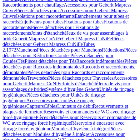
Raccordements pour chauffage
Accessoires pour Geberit Mapress
Cuivre
Pièces détachées pour Accessoires pour Geberit Mapress
Cuivre
Isolations pour raccordements
Etanchements pour tubes et
raccords
Enjoliveurs pour tubes
Fixations pour tubes
Fixations de
raccordements
Pièces détachées pour Fixations de
raccordements
Joints d'étanchéité
Jeux de vis pour assemblages à
bride
Geberit Mapress CuNiFe
Geberit Mapress CuNiFe
Pièces
détachées pour Geberit Mapress CuNiFe
Tubes
2.1972
Manchons
Pièces détachées pour Manchons
Réductions
Pièces
détachées pour Réductions
Coudes
Pièces détachées pour
Coudes
Tés
Pièces détachées pour Tés
Raccords indémontables
Pièces
détachées pour Raccords indémontables
Raccords et raccordements,
démontables
Pièces détachées pour Raccords et raccordements,
démontables
Traversées
Pièces détachées pour Traversées
Accessoires
pour Geberit Mapress CuNiFe
Joints d'étanchéité
Jeux de vis pour
assemblages de brides
Système d’hygiène Geberit
Unités de rinçage
hygiéniques
Pièces détachées pour Unités de rinçage
hygiéniques
Accessoires pour unités de rinçage
hygiéniques
Capteurs
Câbles
Limiteurs de débit
Recouvrements et
plaques de fermeture
Réservoirs et commandes de WC avec rinçage
forcé hygiénique
Pièces détachées pour Réservoirs et commandes de
WC avec rinçage forcé hygiénique
Réservoirs à encastrer avec
rinçage forcé hygiénique
Modules d’hygiène à intégrer
Pièces
détachées pour Modules d’hygiène à intégrer
Accessoires pour
réservoirs et commandes de WC avec rinçage forcé