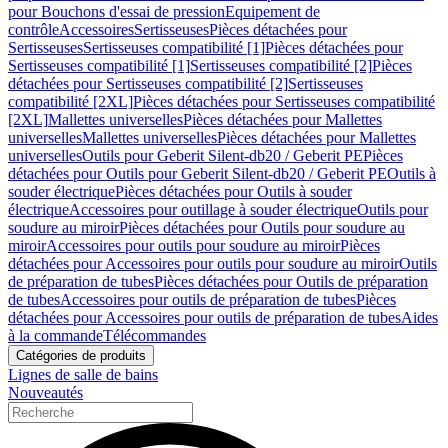
pour Bouchons d'essai de pression
Equipement de
contrôle
Accessoires
Sertisseuses
Pièces détachées pour
Sertisseuses
Sertisseuses compatibilité [1]
Pièces détachées pour
Sertisseuses compatibilité [1]
Sertisseuses compatibilité [2]
Pièces
détachées pour Sertisseuses compatibilité [2]
Sertisseuses
compatibilité [2XL]
Pièces détachées pour Sertisseuses compatibilité
[2XL]
Mallettes universelles
Pièces détachées pour Mallettes
universelles
Mallettes universelles
Pièces détachées pour Mallettes
universelles
Outils pour Geberit Silent-db20 / Geberit PE
Pièces
détachées pour Outils pour Geberit Silent-db20 / Geberit PE
Outils à
souder électrique
Pièces détachées pour Outils à souder
électrique
Accessoires pour outillage à souder électrique
Outils pour
soudure au miroir
Pièces détachées pour Outils pour soudure au
miroir
Accessoires pour outils pour soudure au miroir
Pièces
détachées pour Accessoires pour outils pour soudure au miroir
Outils
de préparation de tubes
Pièces détachées pour Outils de préparation
de tubes
Accessoires pour outils de préparation de tubes
Pièces
détachées pour Accessoires pour outils de préparation de tubes
Aides
à la commande
Télécommandes
Catégories de produits
Lignes de salle de bains
Nouveautés