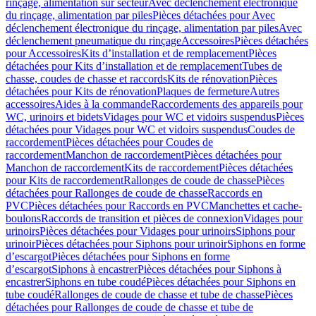
rinçage, alimentation sur secteur
Avec déclenchement électronique
du rinçage, alimentation par piles
Pièces détachées pour Avec
déclenchement électronique du rinçage, alimentation par piles
Avec
déclenchement pneumatique du rinçage
Accessoires
Pièces détachées
pour Accessoires
Kits d’installation et de remplacement
Pièces
détachées pour Kits d’installation et de remplacement
Tubes de
chasse, coudes de chasse et raccords
Kits de rénovation
Pièces
détachées pour Kits de rénovation
Plaques de fermeture
Autres
accessoires
Aides à la commande
Raccordements des appareils pour
WC, urinoirs et bidets
Vidages pour WC et vidoirs suspendus
Pièces
détachées pour Vidages pour WC et vidoirs suspendus
Coudes de
raccordement
Pièces détachées pour Coudes de
raccordement
Manchon de raccordement
Pièces détachées pour
Manchon de raccordement
Kits de raccordement
Pièces détachées
pour Kits de raccordement
Rallonges de coude de chasse
Pièces
détachées pour Rallonges de coude de chasse
Raccords en
PVC
Pièces détachées pour Raccords en PVC
Manchettes et cache-
boulons
Raccords de transition et pièces de connexion
Vidages pour
urinoirs
Pièces détachées pour Vidages pour urinoirs
Siphons pour
urinoir
Pièces détachées pour Siphons pour urinoir
Siphons en forme
d’escargot
Pièces détachées pour Siphons en forme
d’escargot
Siphons à encastrer
Pièces détachées pour Siphons à
encastrer
Siphons en tube coudé
Pièces détachées pour Siphons en
tube coudé
Rallonges de coude de chasse et tube de chasse
Pièces
détachées pour Rallonges de coude de chasse et tube de