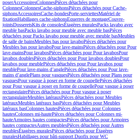
poser
Accessoires
Colonnes
Pièces détachées pour
Colonnes
Colonnes
Cache-siphons
Pièces détachées pour Cache-
siphons
Accessoires
Cache-bondes
Porte-serviettes
Matériel de
fixation
Habillages cache-siphons
Equerres de montage
Couvre-
joints
Dosserets
Kits de consoles
Étagères murales
Packs lavabo avec
meuble bas
Packs lavabo pour meuble avec meuble bas
Pièces
détachées pour Packs lavabo pour meuble avec meuble bas
Meubles
de salle de bains
Meubles bas pour lavabo
Pièces détachées pour
Meubles bas pour lavabo
Pour lave-mains
Pièces détachées pour Pour
lave-mains
Pour lavabos
Pièces détachées pour Pour lavabos
Pour
lavabos doubles
Pièces détachées pour Pour lavabos doubles
Pour
lavabos pour meuble
Pièces détachées pour Pour lavabos pour
meuble
Pour lave-mains d’angle
Pièces détachées pour Pour lave-
mains d’angle
Plans pour vasques
Pièces détachées pour Plans pour
vasques
Pour vasque à poser en forme de coupelle
Pièces détachées
pour Pour vasque à poser en forme de coupelle
Pour vasque à poser
rectangulaire
Pièces détachées pour Pour vasque à poser
rectangulaire
Meubles latéraux
Pièces détachées pour Meubles
latéraux
Meubles latéraux bas
Pièces détachées pour Meubles
latéraux bas
Colonnes hautes
Pièces détachées pour Colonnes
hautes
Colonnes mi-haute
Pièces détachées pour Colonnes mi-
haute
Armoires hautes compactes
Pièces détachées pour Armoires
hautes compactes
Autres meubles
Pièces détachées pour Autres
meubles
Étagères murales
Pièces détachées pour Étagères
murales
Habillages pour bâti-support Duofix pour WC