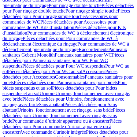
pneumatique du rinçage
Pour rinçage double touche
Pièces détachées
pour Pour rinçage double touche
Pour rinçage simple touche
Pièces
détachées pour Pour rinçage simple touche
Accessoires pour
commandes de WC
Pièces détachées pour Accessoires pour
commandes de WC
Kits d’installation
Pièces détachées pour Kits
d’installation
Pour commandes de WC à déclenchement électronique
du rinçage
Pièces détachées pour Pour commandes de WC à
déclenchement électronique du rinçage
Pour commandes de WC à
déclenchement pneumatique du rinçage
Raccordements
Panneaux
sanitaires Geberit Monolith
Panneaux sanitaires pour WC
Pièces
détachées pour Panneaux sanitaires pour WC
Pour WC
suspendus
Pièces détachées pour Pour WC suspendus
Pour WC au
sol
Pièces détachées pour Pour WC au sol
Accessoires
Pièces
détachées pour Accessoires
Consommables
Panneaux sanitaires pour
bidets
Pièces détachées pour Panneaux sanitaires pour bidets
Pour
bidets suspendus et au sol
Pièces détachées pour Pour bidets
suspendus et au sol
Urinoirs
Urinoirs, fonctionnement avec rinçage,
avec bride
Pièces détachées pour Urinoirs, fonctionnement avec
rinçage, avec bride
Sans abattant
Pièces détachées pour Sans
abattant
Urinoirs, fonctionnement avec rinçage, sans bride
Pièces
détachées pour Urinoirs, fonctionnement avec rinçage, sans
bride
Pour commande d’urinoir apparente ou à encastrer
Pièces
détachées pour Pour commande d’urinoir apparente ou à
encastrer
Avec commande d'urinoir intégrée
Pièces détachées pour