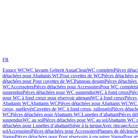
FR
Espace WC
WC lavants Geberit AquaClean
WC complets
Pièces déta
détachées pour Abattants WC
Pour cuvettes de WC
Pièces détachées 
détachées pour Pour cuvettes de WC
Panneau design
Pièces détachées
WC
Accessoires
Pièces détachées pour Accessoires
Pour WC complets
suspendus
Pièces détachées pour WC suspendus
WC à fond creux
Pièc
pour WC à fond creux pour réservoir attenant
WC à fond creux
Pièces
Abattants WC
Abattants WC
Pièces détachées pour Abattants WC
WC 
creux, surélevés
Cuvettes de WC à fond creux, rallongés
Pièces détach
WC
Pièces détachées pour Abattants WC
Lunettes d’abattant
Pièces dé
suspendus
WC au sol
Pièces détachées pour WC au sol
Abattants WC p
détachées pour Lunettes d’abattant
Siège à la turque
Avec rinçage
Acce
sol
Accessoires
Pièces détachées pour Accessoires
Plaques de déclenc
Sigma
Pièces détachées pour Pour réservoirs à encastrer Sigma
Pour ré