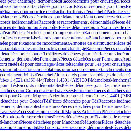
cords pour chauffage, démontables
Raccordements pour chauffage
Pièces
ubes et raccords
Étanchéités pour raccords
Recouvrements pour tubes
Re
on
Fixations pour nourrice de distribution
Joints d’étanchéité
Packs de vis
ds
Manchons
Pièces détachées pour Manchons
Réductions
Pièces détaché
ccords indémontables
Raccords et raccordements, démontables
Pièces dé
rrices de distribution à emboîter
Pièces détachées pour Nourrices de dis
 d'eau
Pièces détachées pour Compteurs d'eau
Raccordements pour chau
r tubes et raccords
Isolations pour raccordements
Etanchements pour tube
chées pour Fixations de raccordements
Armoires de distribution
Pièces dé
eau potable
Tubes multicouches pour chauffage
Raccords
Pièces détaché
 détachées pour Coudes
Tés
Pièces détachées pour Tés
Raccords indémon
rdements, démontables
Fermetures
Pièces détachées pour Fermetures
Appl
ord fileté
Tés pour chauffage
Pièces détachées pour Tés pour chauffage
ns pour tubes et raccords
Isolations pour raccordements
Etanchements pour
raccordements
Joints d'étanchéité
Jeux de vis pour assemblages de brides
G
ubes 1.4521 (AISI 444)
Tubes 1.4301 (AISI 304)
Mamelons
Manchons
 pour Tés
Raccords indémontables
Pièces détachées pour Raccords indé
détachées pour Compensateurs
Traversées
Fermetures
Pièces détachées po
hées pour Geberit Mapress Acier Inox, sans silicone
Tubes 1.4401 (AISI
 détachées pour Coudes
Tés
Pièces détachées pour Tés
Raccords indémon
rdements, démontables
Fermetures
Pièces détachées pour Fermetures
Racc
raversées
Accessoires pour Geberit Mapress Acier Inox
Pièces détachée
es
Fixations de raccordements
Pièces détachées pour Fixations de racco
s
Manchons
Pièces détachées pour Manchons
Réductions
Pièces détachée
ransitions indémontables
Transitions et raccords, démontables
Pièces dét