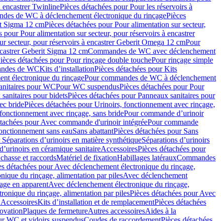
à encastrer Twinline
Pièces détachées pour Pour les réservoirs à
es de WC à déclenchement électronique du rinçage
Pièces
rit Sigma 12 cm
Pièces détachées pour Pour alimentation sur secteur,
 pour Pour alimentation sur secteur, pour réservoirs à encastrer
ur secteur, pour réservoirs à encastrer Geberit Omega 12 cm
Pour
encastrer Geberit Sigma 12 cm
Commandes de WC avec déclenchement
ièces détachées pour Pour rinçage double touche
Pour rinçage simple
mandes de WC
Kits d’installation
Pièces détachées pour Kits
nt électronique du rinçage
Pour commandes de WC à déclenchement
anitaires pour WC
Pour WC suspendus
Pièces détachées pour Pour
sanitaires pour bidets
Pièces détachées pour Panneaux sanitaires pour
ec bride
Pièces détachées pour Urinoirs, fonctionnement avec rinçage,
 fonctionnement avec rinçage, sans bride
Pour commande d’urinoir
étachées pour Avec commande d'urinoir intégrée
Pour commande
fonctionnement sans eau
Sans abattant
Pièces détachées pour Sans
 Séparations d’urinoirs en matière synthétique
Séparations d’urinoirs
d’urinoirs en céramique sanitaire
Accessoires
Pièces détachées pour
chasse et raccords
Matériel de fixation
Habillages latéraux
Commandes
es détachées pour Avec déclenchement électronique du rinçage,
ique du rinçage, alimentation par piles
Avec déclenchement
age en apparent
Avec déclenchement électronique du rinçage,
onique du rinçage, alimentation par piles
Pièces détachées pour Avec
 Accessoires
Kits d’installation et de remplacement
Pièces détachées
novation
Plaques de fermeture
Autres accessoires
Aides à la
ur WC et vidoirs suspendus
Coudes de raccordement
Pièces détachées