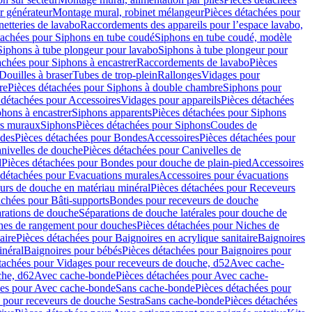
r générateur
Montage mural, robinet mélangeur
Pièces détachées pour
netteries de lavabo
Raccordements des appareils pour l’espace lavabo,
tachées pour Siphons en tube coudé
Siphons en tube coudé, modèle
Siphons à tube plongeur pour lavabo
Siphons à tube plongeur pour
achées pour Siphons à encastrer
Raccordements de lavabo
Pièces
Douilles à braser
Tubes de trop-plein
Rallonges
Vidages pour
re
Pièces détachées pour Siphons à double chambre
Siphons pour
 détachées pour Accessoires
Vidages pour appareils
Pièces détachées
hons à encastrer
Siphons apparents
Pièces détachées pour Siphons
rs muraux
Siphons
Pièces détachées pour Siphons
Coudes de
des
Pièces détachées pour Bondes
Accessoires
Pièces détachées pour
nivelles de douche
Pièces détachées pour Canivelles de
d
Pièces détachées pour Bondes pour douche de plain-pied
Accessoires
 détachées pour Evacuations murales
Accessoires pour évacuations
urs de douche en matériau minéral
Pièces détachées pour Receveurs
achées pour Bâti-supports
Bondes pour receveurs de douche
arations de douche
Séparations de douche latérales pour douche de
hes de rangement pour douches
Pièces détachées pour Niches de
aire
Pièces détachées pour Baignoires en acrylique sanitaire
Baignoires
inéral
Baignoires pour bébés
Pièces détachées pour Baignoires pour
tachées pour Vidages pour receveurs de douche, d52
Avec cache-
che, d62
Avec cache-bonde
Pièces détachées pour Avec cache-
ées pour Avec cache-bonde
Sans cache-bonde
Pièces détachées pour
 pour receveurs de douche Sestra
Sans cache-bonde
Pièces détachées