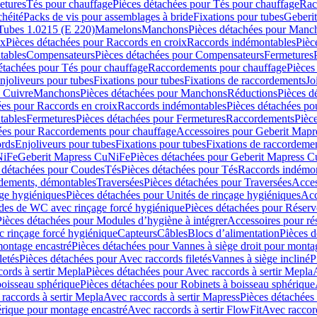
etures
Tés pour chauffage
Pièces détachées pour Tés pour chauffage
Rac
chéité
Packs de vis pour assemblages à bride
Fixations pour tubes
Geberi
Tubes 1.0215 (E 220)
Mamelons
Manchons
Pièces détachées pour Manc
ix
Pièces détachées pour Raccords en croix
Raccords indémontables
Pièc
tables
Compensateurs
Pièces détachées pour Compensateurs
Fermetures
étachées pour Tés pour chauffage
Raccordements pour chauffage
Pièces
njoliveurs pour tubes
Fixations pour tubes
Fixations de raccordements
Jo
s Cuivre
Manchons
Pièces détachées pour Manchons
Réductions
Pièces d
ées pour Raccords en croix
Raccords indémontables
Pièces détachées po
tables
Fermetures
Pièces détachées pour Fermetures
Raccordements
Pièc
ées pour Raccordements pour chauffage
Accessoires pour Geberit Mapr
ords
Enjoliveurs pour tubes
Fixations pour tubes
Fixations de raccordeme
NiFe
Geberit Mapress CuNiFe
Pièces détachées pour Geberit Mapress 
 détachées pour Coudes
Tés
Pièces détachées pour Tés
Raccords indémon
rdements, démontables
Traversées
Pièces détachées pour Traversées
Acces
age hygiéniques
Pièces détachées pour Unités de rinçage hygiéniques
Acc
des de WC avec rinçage forcé hygiénique
Pièces détachées pour Réser
Pièces détachées pour Modules d’hygiène à intégrer
Accessoires pour r
 rinçage forcé hygiénique
Capteurs
Câbles
Blocs d’alimentation
Pièces d
montage encastré
Pièces détachées pour Vannes à siège droit pour monta
letés
Pièces détachées pour Avec raccords filetés
Vannes à siège incliné
P
ords à sertir Mepla
Pièces détachées pour Avec raccords à sertir Mepla
boisseau sphérique
Pièces détachées pour Robinets à boisseau sphérique
raccords à sertir Mepla
Avec raccords à sertir Mapress
Pièces détachées
érique pour montage encastré
Avec raccords à sertir FlowFit
Avec raccord