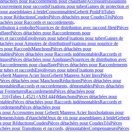
 détachées pour Raccordements pour chauffage
Accessoires
Isolations
couvrement pour raccords
Fixations pour tubes
Gaines de protection et
 pour assemblages à bride
Consommables
Geberit PushFit
Tubes
es pour Réductions
Coudes
Pièces détachées pour Coudes
Tés
Pièces
tachées pour Raccords et raccordements,
tribution à emboîter
Nourrices de distribution avec raccord fileté
Pièces
ffage
Pièces détachées pour Raccordements pour
s et raccords
Enjoliveurs pour tubes
Fixations pour tubes
Gaines de
tachées pour Armoires de distribution
Fixations pour nourrice de
es pour Raccords
Manchons
Pièces détachées pour
tables
Pièces détachées pour Raccords indémontables
Raccords et
iques
Pièces détachées pour Appliques
Nourrices de distribution avec
Raccordements pour chauffage
Pièces détachées pour Raccordements
 tubes et raccords
Enjoliveurs pour tubes
Fixations pour
eberit Mapress Acier Inox
Geberit Mapress Acier Inox
Pièces
Pièces détachées pour Manchons
Réductions
Pièces détachées pour
montables
Raccords et raccordements, démontables
Pièces détachées
ur Fermetures
Raccordements
Pièces détachées pour
 316)
Tubes 1.4521 (AISI 444)
Manchons
Pièces détachées pour
tables
Pièces détachées pour Raccords indémontables
Raccords et
ordements
Pièces détachées pour
s pour Accessoires pour Geberit Mapress Acier Inox
Isolations pour
rdements
Joints d'étanchéité
Jeux de vis pour assemblages à bride
Geberit
s pour Réductions
Coudes
Pièces détachées pour Coudes
Tés
Pièces
achées pour Transitions et raccords, démontables
Compensateurs
Pièces