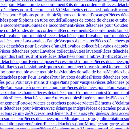
hées pour Manchon de raccordement
Kits de raccordement
Pièces détach
s détachées pour Raccords en PVC
Manchettes et cache-boulons
Raccord
chées pour Siphons pour urinoir
Siphons en forme d’escargot
Pièces dét
chées pour Siphons en tube coudé
Rallonges de coude de chasse et tube 
de raccordement
Coudes de raccordement
Pièces détachées pour Coudes
be coudé
Coudes de raccordement
Recouvrements
Raccordements
Joints
D
es
Lavabos pour meubles
Pièces détachées pour Lavabos pour meubles
V
tachées pour Lave-mains d’angle
Vasques à encastrer
Pièces détachées p
ces détachées pour Lavabos d’angle
Lavabos collectifs
Lavabos adapté
Pièces détachées pour Lavabos collectifs
Autres lavabos
Pièces détachée
uspendus
Timbres dʼoffice
Pièces détachées pour Timbres dʼoffice
Cuves d
 détachées pour Éviers à poser
Accessoires
Colonnes
Pièces détachées p
abillages cache-siphons
Equerres de montage
Couvre-joints
Dosserets
Ki
vabo pour meuble avec meuble bas
Meubles de salle de bains
Meubles bas
 détachées pour Pour lavabos
Pour lavabos doubles
Pièces détachées pou
ées pour Pour lave-mains d’angle
Plans pour vasques
Pièces détachées p
lle
Pour vasque à poser rectangulaire
Pièces détachées pour Pour vasque
bas
Colonnes hautes
Pièces détachées pour Colonnes hautes
Colonnes mi
eubles
Pièces détachées pour Autres meubles
Étagères murales
Pièces dé
 rangement
Porte-serviettes et crochets porte-serviettes
Éléments d’éclaira
es détachées pour Miroirs
Avec éclairage intégré
Pièces détachées pour A
éclairage intégré
Accessoires
Éléments d’éclairage
Poignées
Autres acces
n sur secteur
Pièces détachées pour Montage sur gorge, alimentation sur
mentation par générateur
Pièces détachées pour Montage sur gorge, alim
imentation sur secteur
Pièces détachées pour Montage mural, alimentatio