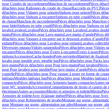
pour Coudes de raccordement
Manchon de raccordement
Pièces détac
détachées pour Rallonges de coude de chasse
Raccords en PVC
Pièce
détachées pour Vidages pour urinoirs
Siphons pour urinoir
Pièces déta
détachées pour Siphons à encastrer
Siphons en tube coudé
Pièces déta
de chasse
Manchon de raccordement
Pièces détachées pour Manchon 
pour bidet
Siphons en tube coudé
Pièces détachées pour Siphons en tu
lavabo
Lavabos
Lavabos
Pièces détachées pour Lavabos
Lavabos doubl
mains
Pièces détachées pour Lave-mains
Lave-mains d’angle
Pièces dé
détachées pour Vasques à encastrer par le dessous
Lavabos d’angle
Piè
enfants
Pièces détachées pour Lavabos pour enfants
Lavabos collectifs
Déversoirs muraux
Vidoirs suspendus
Pièces détachées pour Vidoirs s
encastrer
Pièces détachées pour Éviers à encastrer
Éviers à poser
Pièces
siphons
Accessoires
Cache-bondes
Porte-serviettes
Matériel de fixation
H
lavabo pour meuble avec meuble bas
Pièces détachées pour Packs la
lave-mains
Pièces détachées pour Pour lave-mains
Pour lavabos
Pièces
pour Pour lavabos pour meuble
Pour lave-mains d’angle
Pièces détach
coupelle
Pièces détachées pour Pour vasque à poser en forme de coupe
latéraux
Meubles latéraux bas
Pièces détachées pour Meubles latéraux 
compactes
Pièces détachées pour Armoires hautes compactes
Autres m
pour WC suspendu
Accessoires
Compartiments de tiroirs et casiers de
électriques
Autres accessoires
Miroirs et armoires et toilette
Miroirs
Pièc
Armoires de toilette
Avec éclairage intégré
Pièces détachées pour Avec 
détachées pour Robinetteries de lavabo
Montage sur gorge, alimentatio
pour Montage sur gorge, alimentation par piles
Montage sur gorge, ali
détachées pour Montage sur gorge, robinet mitigeur
Montage mural, al