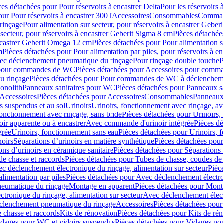
ces détachées pour Pour réservoirs à encastrer Delta
Pour les réservoirs 
our Pour réservoirs à encastrer 300T
Accessoires
Consommables
Command
rinçage
Pour alimentation sur secteur, pour réservoirs à encastrer Gebe
 secteur, pour réservoirs à encastrer Geberit Sigma 8 cm
Pièces détachées
encastrer Geberit Omega 12 cm
Pièces détachées pour Pour alimentation s
m
Pièces détachées pour Pour alimentation par piles, pour réservoirs à 
c déclenchement pneumatique du rinçage
Pour rinçage double touche
P
 pour commandes de WC
Pièces détachées pour Accessoires pour com
u rinçage
Pièces détachées pour Pour commandes de WC à déclencheme
onolith
Panneaux sanitaires pour WC
Pièces détachées pour Panneaux s
Accessoires
Pièces détachées pour Accessoires
Consommables
Panneaux 
s suspendus et au sol
Urinoirs
Urinoirs, fonctionnement avec rinçage, av
fonctionnement avec rinçage, sans bride
Pièces détachées pour Urinoirs,
ir apparente ou à encastrer
Avec commande d'urinoir intégrée
Pièces d
grée
Urinoirs, fonctionnement sans eau
Pièces détachées pour Urinoirs, 
noirs
Séparations d’urinoirs en matière synthétique
Pièces détachées pour
ons d’urinoirs en céramique sanitaire
Pièces détachées pour Séparations 
de chasse et raccords
Pièces détachées pour Tubes de chasse, coudes de 
c déclenchement électronique du rinçage, alimentation sur secteur
Pièc
limentation par piles
Pièces détachées pour Avec déclenchement électron
neumatique du rinçage
Montage en apparent
Pièces détachées pour Mont
tronique du rinçage, alimentation sur secteur
Avec déclenchement électr
clenchement pneumatique du rinçage
Accessoires
Pièces détachées pour
 chasse et raccords
Kits de rénovation
Pièces détachées pour Kits de ré
dages pour WC et vidoirs suspendus
Pièces détachées pour Vidages po