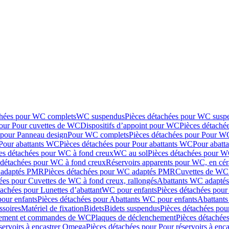
chées pour WC complets
WC suspendus
Pièces détachées pour WC susp
pour Pour cuvettes de WC
Dispositifs d’appoint pour WC
Pièces détaché
 pour Panneau design
Pour WC complets
Pièces détachées pour Pour W
Pour abattants WC
Pièces détachées pour Pour abattants WC
Pour abatt
es détachées pour WC à fond creux
WC au sol
Pièces détachées pour W
 détachées pour WC à fond creux
Réservoirs apparents pour WC, en cér
adaptés PMR
Pièces détachées pour WC adaptés PMR
Cuvettes de WC 
ées pour Cuvettes de WC à fond creux, rallongés
Abattants WC adapt
tachées pour Lunettes d’abattant
WC pour enfants
Pièces détachées pou
our enfants
Pièces détachées pour Abattants WC pour enfants
Abattant
ssoires
Matériel de fixation
Bidets
Bidets suspendus
Pièces détachées pou
hement et commandes de WC
Plaques de déclenchement
Pièces détachée
servoirs à encastrer Omega
Pièces détachées pour Pour réservoirs à enc