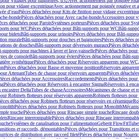
 pour Vidages pour baignoires, d52
Avec actionnement par poignée rota
tion pour vidage excentrique
Avec actionnement par poignée rotative et a
ivée d’eau
Pièces détachées pour Kits de finition pour vidage excentrique
ache-bonde
Pièces détachées pour Avec cache-bonde
Accessoires pour v
èces détachées pour Parois
Systèmes porteurs
Pièces détachées pour Sys
pports pour WC
Pièces détachées pour Bâti-supports pour WC
Bâti-suppo
pour bidets
Bâti-supports pour urinoirs
Pièces détachées pour Bâti-suppor
tion murale
Bâti-supports pour douches et baignoires
Pièces détachées p
rations de douches
Bâti-supports pour déversoirs muraux
Pièces détaché
i-supports pour machines à laver et lave-vaisselle
Pièces détachées pour 
rges de console
Bâti-supports pour éviers
Pièces détachées pour Bâti-sup
tière synthétique
Pièces détachées pour Réservoirs apparents pour WC,
on
Pièces détachées pour Basse et moyenne position
Réservoirs apparent
pour Attenant
Tubes de chasse pour réservoirs apparents
Pièces détachées
ièces détachées pour Accessoires
Raccordements
Pièces détachées pou
ma
Pièces détachées pour Réservoirs à encastrer Sigma
Réservoirs à enc
 encastrer Delta
Tubes de chasse
Accessoires
Mécanismes de chasse et rob
our Robinets flotteurs pour réservoirs apparents
Robinets flotteurs pour 
ièces détachées pour Robinets flotteurs pour réservoirs en céramique
Rob
Monolith
Pièces détachées pour Robinets flotteurs pour Monolith
Mécanis
imple touche
Pièces détachées pour Rinçage simple touche
Rinçage doub
lets
Rinçage interrompable
Pièces détachées pour Rinçage interrompabl
touche
Systèmes de canalisation pour l’alimentation
Geberit FlowFit
Tube
nsitions et raccords, démontables
Pièces détachées pour Transitions et 
rrices de distribution avec raccord fileté
Pièces détachées pour Nourrice