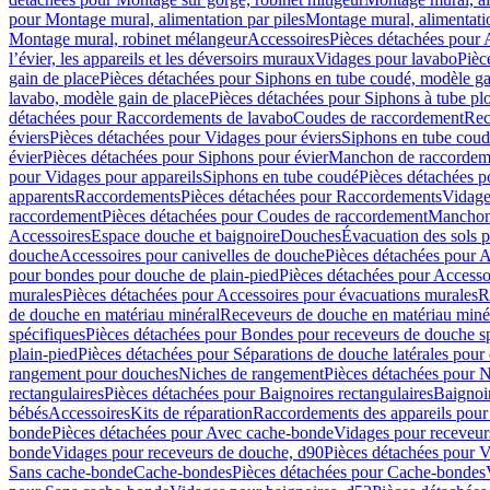
pour Montage mural, alimentation par piles
Montage mural, alimentati
Montage mural, robinet mélangeur
Accessoires
Pièces détachées pour 
l’évier, les appareils et les déversoirs muraux
Vidages pour lavabo
Pièc
gain de place
Pièces détachées pour Siphons en tube coudé, modèle ga
lavabo, modèle gain de place
Pièces détachées pour Siphons à tube pl
détachées pour Raccordements de lavabo
Coudes de raccordement
Rec
éviers
Pièces détachées pour Vidages pour éviers
Siphons en tube cou
évier
Pièces détachées pour Siphons pour évier
Manchon de raccordem
pour Vidages pour appareils
Siphons en tube coudé
Pièces détachées p
apparents
Raccordements
Pièces détachées pour Raccordements
Vidage
raccordement
Pièces détachées pour Coudes de raccordement
Manchon
Accessoires
Espace douche et baignoire
Douches
Évacuation des sols 
douche
Accessoires pour canivelles de douche
Pièces détachées pour A
pour bondes pour douche de plain-pied
Pièces détachées pour Accesso
murales
Pièces détachées pour Accessoires pour évacuations murales
R
de douche en matériau minéral
Receveurs de douche en matériau miné
spécifiques
Pièces détachées pour Bondes pour receveurs de douche s
plain-pied
Pièces détachées pour Séparations de douche latérales pour
rangement pour douches
Niches de rangement
Pièces détachées pour 
rectangulaires
Pièces détachées pour Baignoires rectangulaires
Baignoi
bébés
Accessoires
Kits de réparation
Raccordements des appareils pour 
bonde
Pièces détachées pour Avec cache-bonde
Vidages pour receveur
bonde
Vidages pour receveurs de douche, d90
Pièces détachées pour 
Sans cache-bonde
Cache-bondes
Pièces détachées pour Cache-bondes