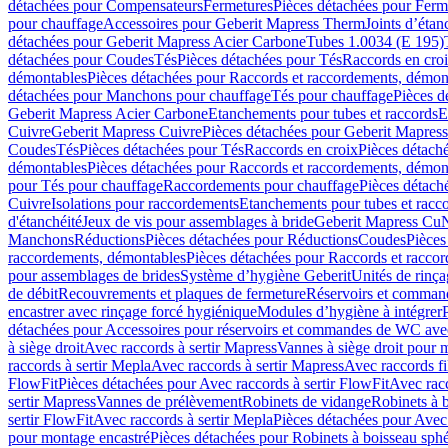
détachées pour Compensateurs
Fermetures
Pièces détachées pour Ferm
pour chauffage
Accessoires pour Geberit Mapress Therm
Joints d’étan
détachées pour Geberit Mapress Acier Carbone
Tubes 1.0034 (E 195)
détachées pour Coudes
Tés
Pièces détachées pour Tés
Raccords en cro
démontables
Pièces détachées pour Raccords et raccordements, démon
détachées pour Manchons pour chauffage
Tés pour chauffage
Pièces d
Geberit Mapress Acier Carbone
Etanchements pour tubes et raccords
E
Cuivre
Geberit Mapress Cuivre
Pièces détachées pour Geberit Mapres
Coudes
Tés
Pièces détachées pour Tés
Raccords en croix
Pièces détach
démontables
Pièces détachées pour Raccords et raccordements, démon
pour Tés pour chauffage
Raccordements pour chauffage
Pièces détach
Cuivre
Isolations pour raccordements
Etanchements pour tubes et racc
d'étanchéité
Jeux de vis pour assemblages à bride
Geberit Mapress Cu
Manchons
Réductions
Pièces détachées pour Réductions
Coudes
Pièces
raccordements, démontables
Pièces détachées pour Raccords et racco
pour assemblages de brides
Système d’hygiène Geberit
Unités de rinç
de débit
Recouvrements et plaques de fermeture
Réservoirs et comman
encastrer avec rinçage forcé hygiénique
Modules d’hygiène à intégrer
détachées pour Accessoires pour réservoirs et commandes de WC avec
à siège droit
Avec raccords à sertir Mapress
Vannes à siège droit pour 
raccords à sertir Mepla
Avec raccords à sertir Mapress
Avec raccords fi
FlowFit
Pièces détachées pour Avec raccords à sertir FlowFit
Avec racc
sertir Mapress
Vannes de prélèvement
Robinets de vidange
Robinets à 
sertir FlowFit
Avec raccords à sertir Mepla
Pièces détachées pour Avec 
pour montage encastré
Pièces détachées pour Robinets à boisseau sph