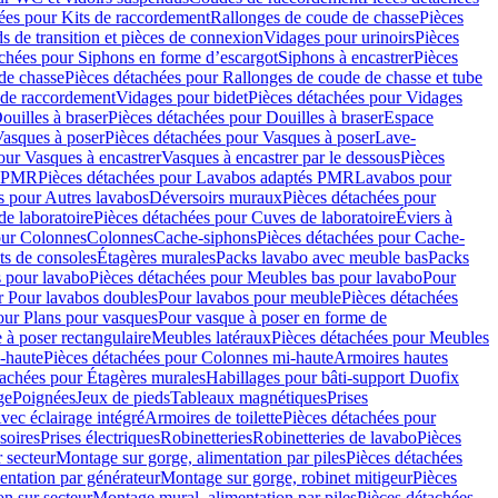
ées pour Kits de raccordement
Rallonges de coude de chasse
Pièces
s de transition et pièces de connexion
Vidages pour urinoirs
Pièces
achées pour Siphons en forme d’escargot
Siphons à encastrer
Pièces
de chasse
Pièces détachées pour Rallonges de coude de chasse et tube
 de raccordement
Vidages pour bidet
Pièces détachées pour Vidages
ouilles à braser
Pièces détachées pour Douilles à braser
Espace
asques à poser
Pièces détachées pour Vasques à poser
Lave-
our Vasques à encastrer
Vasques à encastrer par le dessous
Pièces
s PMR
Pièces détachées pour Lavabos adaptés PMR
Lavabos pour
s pour Autres lavabos
Déversoirs muraux
Pièces détachées pour
e laboratoire
Pièces détachées pour Cuves de laboratoire
Éviers à
our Colonnes
Colonnes
Cache-siphons
Pièces détachées pour Cache-
ts de consoles
Étagères murales
Packs lavabo avec meuble bas
Packs
 pour lavabo
Pièces détachées pour Meubles bas pour lavabo
Pour
r Pour lavabos doubles
Pour lavabos pour meuble
Pièces détachées
our Plans pour vasques
Pour vasque à poser en forme de
 à poser rectangulaire
Meubles latéraux
Pièces détachées pour Meubles
-haute
Pièces détachées pour Colonnes mi-haute
Armoires hautes
tachées pour Étagères murales
Habillages pour bâti-support Duofix
ge
Poignées
Jeux de pieds
Tableaux magnétiques
Prises
vec éclairage intégré
Armoires de toilette
Pièces détachées pour
soires
Prises électriques
Robinetteries
Robinetteries de lavabo
Pièces
 secteur
Montage sur gorge, alimentation par piles
Pièces détachées
entation par générateur
Montage sur gorge, robinet mitigeur
Pièces
n sur secteur
Montage mural, alimentation par piles
Pièces détachées