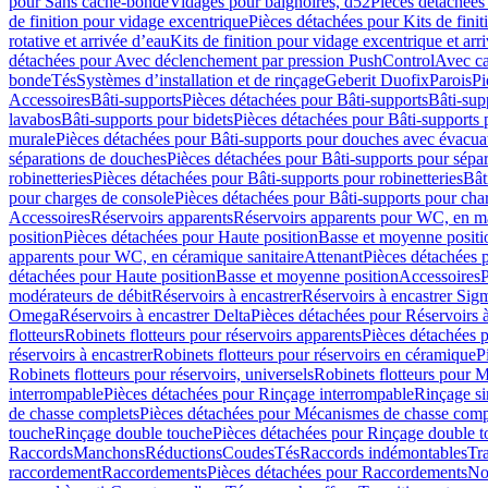
pour Sans cache-bonde
Vidages pour baignoires, d52
Pièces détachées
de finition pour vidage excentrique
Pièces détachées pour Kits de fini
rotative et arrivée d’eau
Kits de finition pour vidage excentrique et arr
détachées pour Avec déclenchement par pression PushControl
Avec c
bonde
Tés
Systèmes d’installation et de rinçage
Geberit Duofix
Parois
Pi
Accessoires
Bâti-supports
Pièces détachées pour Bâti-supports
Bâti-su
lavabos
Bâti-supports pour bidets
Pièces détachées pour Bâti-supports 
murale
Pièces détachées pour Bâti-supports pour douches avec évacua
séparations de douches
Pièces détachées pour Bâti-supports pour sépa
robinetteries
Pièces détachées pour Bâti-supports pour robinetteries
Bât
pour charges de console
Pièces détachées pour Bâti-supports pour cha
Accessoires
Réservoirs apparents
Réservoirs apparents pour WC, en ma
position
Pièces détachées pour Haute position
Basse et moyenne positi
apparents pour WC, en céramique sanitaire
Attenant
Pièces détachées 
détachées pour Haute position
Basse et moyenne position
Accessoires
P
modérateurs de débit
Réservoirs à encastrer
Réservoirs à encastrer Sig
Omega
Réservoirs à encastrer Delta
Pièces détachées pour Réservoirs à
flotteurs
Robinets flotteurs pour réservoirs apparents
Pièces détachées p
réservoirs à encastrer
Robinets flotteurs pour réservoirs en céramique
P
Robinets flotteurs pour réservoirs, universels
Robinets flotteurs pour 
interrompable
Pièces détachées pour Rinçage interrompable
Rinçage s
de chasse complets
Pièces détachées pour Mécanismes de chasse comp
touche
Rinçage double touche
Pièces détachées pour Rinçage double 
Raccords
Manchons
Réductions
Coudes
Tés
Raccords indémontables
Tra
raccordement
Raccordements
Pièces détachées pour Raccordements
Nou