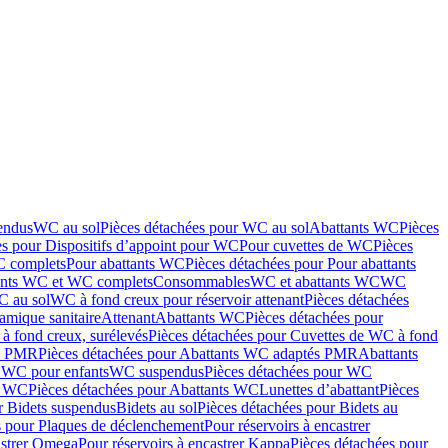
endus
WC au sol
Pièces détachées pour WC au sol
Abattants WC
Pièces
es pour Dispositifs d’appoint pour WC
Pour cuvettes de WC
Pièces
C complets
Pour abattants WC
Pièces détachées pour Pour abattants
ants WC et WC complets
Consommables
WC et abattants WC
WC
C au sol
WC à fond creux pour réservoir attenant
Pièces détachées
amique sanitaire
Attenant
Abattants WC
Pièces détachées pour
à fond creux, surélevés
Pièces détachées pour Cuvettes de WC à fond
és PMR
Pièces détachées pour Abattants WC adaptés PMR
Abattants
r WC pour enfants
WC suspendus
Pièces détachées pour WC
s WC
Pièces détachées pour Abattants WC
Lunettes d’abattant
Pièces
r Bidets suspendus
Bidets au sol
Pièces détachées pour Bidets au
s pour Plaques de déclenchement
Pour réservoirs à encastrer
astrer Omega
Pour réservoirs à encastrer Kappa
Pièces détachées pour