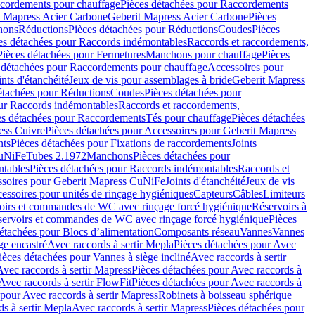
cordements pour chauffage
Pièces détachées pour Raccordements
t Mapress Acier Carbone
Geberit Mapress Acier Carbone
Pièces
hons
Réductions
Pièces détachées pour Réductions
Coudes
Pièces
es détachées pour Raccords indémontables
Raccords et raccordements,
Pièces détachées pour Fermetures
Manchons pour chauffage
Pièces
 détachées pour Raccordements pour chauffage
Accessoires pour
ints d'étanchéité
Jeux de vis pour assemblages à bride
Geberit Mapress
étachées pour Réductions
Coudes
Pièces détachées pour
ur Raccords indémontables
Raccords et raccordements,
es détachées pour Raccordements
Tés pour chauffage
Pièces détachées
ess Cuivre
Pièces détachées pour Accessoires pour Geberit Mapress
nts
Pièces détachées pour Fixations de raccordements
Joints
CuNiFe
Tubes 2.1972
Manchons
Pièces détachées pour
tables
Pièces détachées pour Raccords indémontables
Raccords et
soires pour Geberit Mapress CuNiFe
Joints d'étanchéité
Jeux de vis
essoires pour unités de rinçage hygiéniques
Capteurs
Câbles
Limiteurs
voirs et commandes de WC avec rinçage forcé hygiénique
Réservoirs à
éservoirs et commandes de WC avec rinçage forcé hygiénique
Pièces
étachées pour Blocs d’alimentation
Composants réseau
Vannes
Vannes
ge encastré
Avec raccords à sertir Mepla
Pièces détachées pour Avec
ièces détachées pour Vannes à siège incliné
Avec raccords à sertir
Avec raccords à sertir Mapress
Pièces détachées pour Avec raccords à
Avec raccords à sertir FlowFit
Pièces détachées pour Avec raccords à
 pour Avec raccords à sertir Mapress
Robinets à boisseau sphérique
s à sertir Mepla
Avec raccords à sertir Mapress
Pièces détachées pour