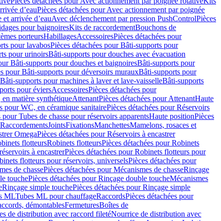
tive
Pièces détachées pour Avec actionnement par poignée rotative
Kits
rrivée d’eau
Pièces détachées pour Avec actionnement par poignée
 et arrivée d’eau
Avec déclenchement par pression PushControl
Pièces
idages pour baignoires
Kits de raccordement
Bouchons de
tèmes porteurs
Habillages
Accessoires
Pièces détachées pour
rts pour lavabos
Pièces détachées pour Bâti-supports pour
ts pour urinoirs
Bâti-supports pour douches avec évacuation
our Bâti-supports pour douches et baignoires
Bâti-supports pour
es pour Bâti-supports pour déversoirs muraux
Bâti-supports pour
Bâti-supports pour machines à laver et lave-vaisselle
Bâti-supports
ports pour éviers
Accessoires
Pièces détachées pour
 en matière synthétique
Attenant
Pièces détachées pour Attenant
Haute
s pour WC, en céramique sanitaire
Pièces détachées pour Réservoirs
 pour Tubes de chasse pour réservoirs apparents
Haute position
Pièces
r Raccordements
Joints
Fixations
Manchettes
Mamelons, rosaces et
astrer Omega
Pièces détachées pour Réservoirs à encastrer
inets flotteurs
Robinets flotteurs
Pièces détachées pour Robinets
réservoirs à encastrer
Pièces détachées pour Robinets flotteurs pour
inets flotteurs pour réservoirs, universels
Pièces détachées pour
mes de chasse
Pièces détachées pour Mécanismes de chasse
Rinçage
le touche
Pièces détachées pour Rinçage double touche
Mécanismes
e
Rinçage simple touche
Pièces détachées pour Rinçage simple
s ML
Tubes ML pour chauffage
Raccords
Pièces détachées pour
raccords, démontables
Fermetures
Boîtes de
s de distribution avec raccord fileté
Nourrice de distribution avec