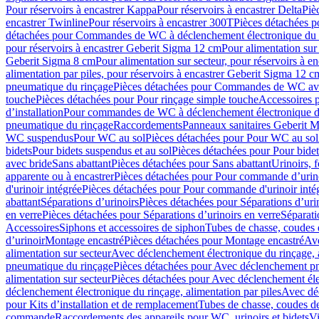
Pour réservoirs à encastrer Kappa
Pour réservoirs à encastrer Delta
Piè
encastrer Twinline
Pour réservoirs à encastrer 300T
Pièces détachées p
détachées pour Commandes de WC à déclenchement électronique du 
pour réservoirs à encastrer Geberit Sigma 12 cm
Pour alimentation sur
Geberit Sigma 8 cm
Pour alimentation sur secteur, pour réservoirs à 
alimentation par piles, pour réservoirs à encastrer Geberit Sigma 12 c
pneumatique du rinçage
Pièces détachées pour Commandes de WC ave
touche
Pièces détachées pour Pour rinçage simple touche
Accessoires
d’installation
Pour commandes de WC à déclenchement électronique d
pneumatique du rinçage
Raccordements
Panneaux sanitaires Geberit M
WC suspendus
Pour WC au sol
Pièces détachées pour Pour WC au sol
bidets
Pour bidets suspendus et au sol
Pièces détachées pour Pour bidet
avec bride
Sans abattant
Pièces détachées pour Sans abattant
Urinoirs, 
apparente ou à encastrer
Pièces détachées pour Pour commande d’urino
d'urinoir intégrée
Pièces détachées pour Pour commande d'urinoir inté
abattant
Séparations d’urinoirs
Pièces détachées pour Séparations d’uri
en verre
Pièces détachées pour Séparations d’urinoirs en verre
Séparati
Accessoires
Siphons et accessoires de siphon
Tubes de chasse, coudes 
dʼurinoir
Montage encastré
Pièces détachées pour Montage encastré
Ave
alimentation sur secteur
Avec déclenchement électronique du rinçage, a
pneumatique du rinçage
Pièces détachées pour Avec déclenchement p
alimentation sur secteur
Pièces détachées pour Avec déclenchement élec
déclenchement électronique du rinçage, alimentation par piles
Avec dé
pour Kits d’installation et de remplacement
Tubes de chasse, coudes de
commande
Raccordements des appareils pour WC, urinoirs et bidets
Vi