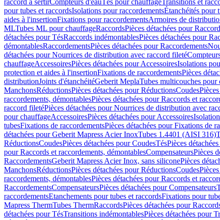
raccord à sertir
Compteurs d'eau
Tés pour chauffage
Transitions et rac
pour tubes et raccords
Isolations pour raccordements
Étanchéités pour t
aides à l'insertion
Fixations pour raccordements
Armoires de distributi
ML
Tubes ML pour chauffage
Raccords
Pièces détachées pour Raccor
détachées pour Tés
Raccords indémontables
Pièces détachées pour Ra
démontables
Raccordements
Pièces détachées pour Raccordements
Nou
détachées pour Nourrices de distribution avec raccord fileté
Compteurs
chauffage
Accessoires
Pièces détachées pour Accessoires
Isolations pou
protection et aides à l'insertion
Fixations de raccordements
Pièces déta
distribution
Joints d'étanchéité
Geberit Mepla
Tubes multicouches pour 
Manchons
Réductions
Pièces détachées pour Réductions
Coudes
Pièces
raccordements, démontables
Pièces détachées pour Raccords et racco
raccord fileté
Pièces détachées pour Nourrices de distribution avec racc
pour chauffage
Accessoires
Pièces détachées pour Accessoires
Isolatio
tubes
Fixations de raccordements
Pièces détachées pour Fixations de 
détachées pour Geberit Mapress Acier Inox
Tubes 1.4401 (AISI 316)
T
Réductions
Coudes
Pièces détachées pour Coudes
Tés
Pièces détachées
pour Raccords et raccordements, démontables
Compensateurs
Pièces 
Raccordements
Geberit Mapress Acier Inox, sans silicone
Pièces détac
Manchons
Réductions
Pièces détachées pour Réductions
Coudes
Pièces
raccordements, démontables
Pièces détachées pour Raccords et racco
Raccordements
Compensateurs
Pièces détachées pour Compensateurs
T
raccordements
Etanchements pour tubes et raccords
Fixations pour tub
Mapress Therm
Tubes Therm
Raccords
Pièces détachées pour Raccord
détachées pour Tés
Transitions indémontables
Pièces détachées pour T