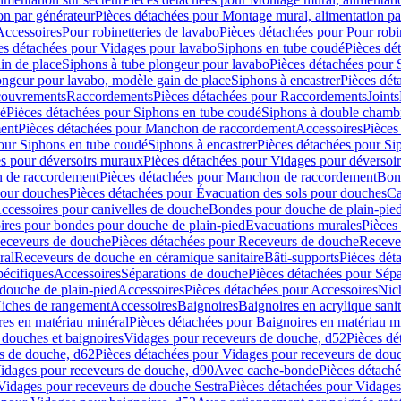
on par générateur
Pièces détachées pour Montage mural, alimentation pa
Accessoires
Pour robinetteries de lavabo
Pièces détachées pour Pour robi
es détachées pour Vidages pour lavabo
Siphons en tube coudé
Pièces dé
in de place
Siphons à tube plongeur pour lavabo
Pièces détachées pour 
ongeur pour lavabo, modèle gain de place
Siphons à encastrer
Pièces dét
ouvrements
Raccordements
Pièces détachées pour Raccordements
Joints
dé
Pièces détachées pour Siphons en tube coudé
Siphons à double chamb
ent
Pièces détachées pour Manchon de raccordement
Accessoires
Pièces
our Siphons en tube coudé
Siphons à encastrer
Pièces détachées pour Sip
s pour déversoirs muraux
Pièces détachées pour Vidages pour déversoi
 de raccordement
Pièces détachées pour Manchon de raccordement
Bon
pour douches
Pièces détachées pour Évacuation des sols pour douches
Ca
ccessoires pour canivelles de douche
Bondes pour douche de plain-pie
ires pour bondes pour douche de plain-pied
Evacuations murales
Pièces
eceveurs de douche
Pièces détachées pour Receveurs de douche
Receve
ral
Receveurs de douche en céramique sanitaire
Bâti-supports
Pièces dét
pécifiques
Accessoires
Séparations de douche
Pièces détachées pour Sép
 douche de plain-pied
Accessoires
Pièces détachées pour Accessoires
Nic
Niches de rangement
Accessoires
Baignoires
Baignoires en acrylique sanit
res en matériau minéral
Pièces détachées pour Baignoires en matériau m
douches et baignoires
Vidages pour receveurs de douche, d52
Pièces dé
s de douche, d62
Pièces détachées pour Vidages pour receveurs de dou
Vidages pour receveurs de douche, d90
Avec cache-bonde
Pièces détach
Vidages pour receveurs de douche Sestra
Pièces détachées pour Vidages