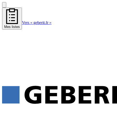
Vers « geberit.fr »
Mes listes