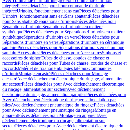
Avec commande d'urinoir intégrée
Pour commande d'urinoir
intégrée
Pièces détachées pour Pour commande d'urinoir
intégrée
Urinoirs, fonctionnement sans eau
Pièces détachées pour
Urinoirs, fonctionnement sans eau
Sans abattant
Pièces détachées
pour Sans abattant
Séparations d’urinoirs
Pièces détachées pour
Séparations d’urinoirs
Séparations d’urinoirs en matière
synthétique
Pièces détachées pour Séparations d’urinoirs en matière
synthétique
Séparations d’urinoirs en verre
Pièces détachées pour
Séparations d’urinoirs en verre
Séparations d’urinoirs en céramique
sanitaire
Pièces détachées pour Séparations d’urinoirs en céramique
sanitaire
Accessoires
Pièces détachées pour Accessoires
Siphons et
accessoires de siphon
Tubes de chasse, coudes de chasse et
raccords
Pièces détachées pour Tubes de chasse, coudes de chasse et
raccords
Matériel de fixation
Habillages latéraux
Commandes
dʼurinoir
Montage encastré
Pièces détachées pour Montage
encastré
Avec déclenchement électronique du rinçage, alimentation
sur secteur
Pièces détachées pour Avec déclenchement électronique
du rinçage, alimentation sur secteur
Avec déclenchement
électronique du rinçage, alimentation par piles
Pièces détachées pour
Avec déclenchement électronique du rinçage, alimentation par
piles
Avec déclenchement pneumatique du rinçage
Pièces détachées
pour Avec déclenchement pneumatique du rinçage
Montage en
apparent
Pièces détachées pour Montage en apparent
Avec
déclenchement électronique du rinçage, alimentation sur
secteur
Pièces détachées pour Avec déclenchement électronique du