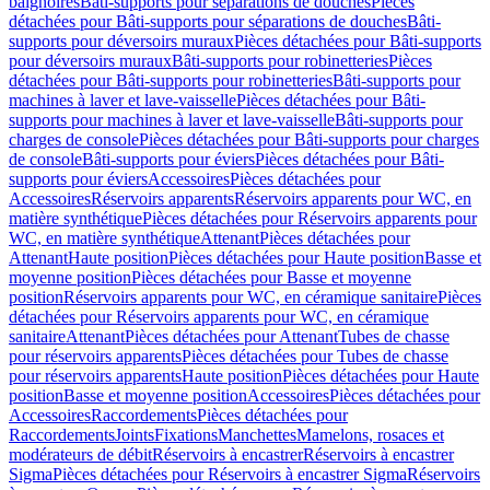
baignoires
Bâti-supports pour séparations de douches
Pièces
détachées pour Bâti-supports pour séparations de douches
Bâti-
supports pour déversoirs muraux
Pièces détachées pour Bâti-supports
pour déversoirs muraux
Bâti-supports pour robinetteries
Pièces
détachées pour Bâti-supports pour robinetteries
Bâti-supports pour
machines à laver et lave-vaisselle
Pièces détachées pour Bâti-
supports pour machines à laver et lave-vaisselle
Bâti-supports pour
charges de console
Pièces détachées pour Bâti-supports pour charges
de console
Bâti-supports pour éviers
Pièces détachées pour Bâti-
supports pour éviers
Accessoires
Pièces détachées pour
Accessoires
Réservoirs apparents
Réservoirs apparents pour WC, en
matière synthétique
Pièces détachées pour Réservoirs apparents pour
WC, en matière synthétique
Attenant
Pièces détachées pour
Attenant
Haute position
Pièces détachées pour Haute position
Basse et
moyenne position
Pièces détachées pour Basse et moyenne
position
Réservoirs apparents pour WC, en céramique sanitaire
Pièces
détachées pour Réservoirs apparents pour WC, en céramique
sanitaire
Attenant
Pièces détachées pour Attenant
Tubes de chasse
pour réservoirs apparents
Pièces détachées pour Tubes de chasse
pour réservoirs apparents
Haute position
Pièces détachées pour Haute
position
Basse et moyenne position
Accessoires
Pièces détachées pour
Accessoires
Raccordements
Pièces détachées pour
Raccordements
Joints
Fixations
Manchettes
Mamelons, rosaces et
modérateurs de débit
Réservoirs à encastrer
Réservoirs à encastrer
Sigma
Pièces détachées pour Réservoirs à encastrer Sigma
Réservoirs