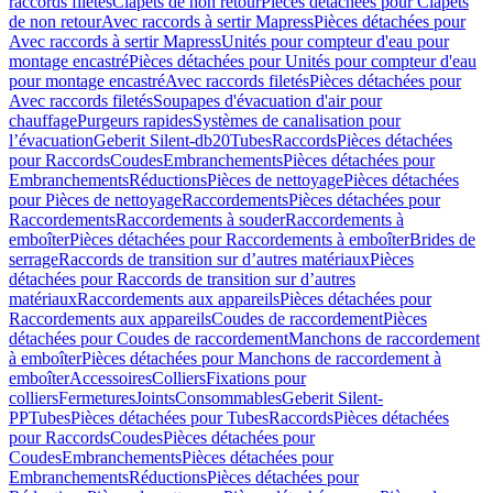
raccords filetés
Clapets de non retour
Pièces détachées pour Clapets
de non retour
Avec raccords à sertir Mapress
Pièces détachées pour
Avec raccords à sertir Mapress
Unités pour compteur d'eau pour
montage encastré
Pièces détachées pour Unités pour compteur d'eau
pour montage encastré
Avec raccords filetés
Pièces détachées pour
Avec raccords filetés
Soupapes d'évacuation d'air pour
chauffage
Purgeurs rapides
Systèmes de canalisation pour
l’évacuation
Geberit Silent-db20
Tubes
Raccords
Pièces détachées
pour Raccords
Coudes
Embranchements
Pièces détachées pour
Embranchements
Réductions
Pièces de nettoyage
Pièces détachées
pour Pièces de nettoyage
Raccordements
Pièces détachées pour
Raccordements
Raccordements à souder
Raccordements à
emboîter
Pièces détachées pour Raccordements à emboîter
Brides de
serrage
Raccords de transition sur d’autres matériaux
Pièces
détachées pour Raccords de transition sur d’autres
matériaux
Raccordements aux appareils
Pièces détachées pour
Raccordements aux appareils
Coudes de raccordement
Pièces
détachées pour Coudes de raccordement
Manchons de raccordement
à emboîter
Pièces détachées pour Manchons de raccordement à
emboîter
Accessoires
Colliers
Fixations pour
colliers
Fermetures
Joints
Consommables
Geberit Silent-
PP
Tubes
Pièces détachées pour Tubes
Raccords
Pièces détachées
pour Raccords
Coudes
Pièces détachées pour
Coudes
Embranchements
Pièces détachées pour
Embranchements
Réductions
Pièces détachées pour