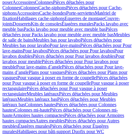
poser
Accessoires
Colonnes
Pièces détachées pour
Colonnes
Colonnes
Cache-siphons
Pièces détachées pour Cache-
siphons
Accessoires
Cache-bondes
Porte-serviettes
Matériel de
fixation
Habillages cache-siphons
Equerres de montage
Couvre-
joints
Dosserets
Kits de consoles
Étagères murales
Packs lavabo avec
meuble bas
Packs lavabo pour meuble avec meuble bas
Pièces
détachées pour Packs lavabo pour meuble avec meuble bas
Meubles
de salle de bains
Meubles bas pour lavabo
Pièces détachées pour
Meubles bas pour lavabo
Pour lave-mains
Pièces détachées pour Pour
lave-mains
Pour lavabos
Pièces détachées pour Pour lavabos
Pour
lavabos doubles
Pièces détachées pour Pour lavabos doubles
Pour
lavabos pour meuble
Pièces détachées pour Pour lavabos pour
meuble
Pour lave-mains d’angle
Pièces détachées pour Pour lave-
mains d’angle
Plans pour vasques
Pièces détachées pour Plans pour
vasques
Pour vasque à poser en forme de coupelle
Pièces détachées
pour Pour vasque à poser en forme de coupelle
Pour vasque à poser
rectangulaire
Pièces détachées pour Pour vasque à poser
rectangulaire
Meubles latéraux
Pièces détachées pour Meubles
latéraux
Meubles latéraux bas
Pièces détachées pour Meubles
latéraux bas
Colonnes hautes
Pièces détachées pour Colonnes
hautes
Colonnes mi-haute
Pièces détachées pour Colonnes mi-
haute
Armoires hautes compactes
Pièces détachées pour Armoires
hautes compactes
Autres meubles
Pièces détachées pour Autres
meubles
Étagères murales
Pièces détachées pour Étagères
murales
Habillages pour bâti-support Duofix pour WC