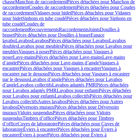
chasse
Manchon de raccordement
Pièces détachées pour Manchon de
raccordement
Coudes de raccordement
Pièces détachées pour Coudes
de raccordement
Vidages pour bidet
Pièces détachées pour Vidages
pour bidet
Siphons en tube coudé
Pièces détachées pour Siphons en
tube coudé
Coudes de
raccordement
Recouvrements
Raccordements
Joints
Douilles à
braser
Pièces détachées pour Douilles à braser
Espace
lavabo
Lavabos
Lavabos
Pièces détachées pour Lavabos
Lavabos
doubles
Lavabos pour meubles
Pièces détachées pour Lavabos pour
meubles
Vasques à poser
Pièces détachées pour Vasques à
poser
Lave-mains
Pièces détachées pour Lave-mains
Lave-mains
d’angle
Pièces détachées pour Lave-mains d’angle
Vasques à
encastrer
Pièces détachées pour Vasques à encastrer
Vasques à
encastrer par le dessous
Pièces détachées pour Vasques à encastrer
par le dessous
Lavabos d’angle
Pièces détachées pour Lavabos
d’angle
Lavabos collectifs
Lavabos adaptés PMR
Pièces détachées
pour Lavabos adaptés PMR
Lavabos pour enfants
Pièces détachées
pour Lavabos pour enfants
Lavabos collectifs
Pièces détachées pour
Lavabos collectifs
Autres lavabos
Pièces détachées pour Autres
lavabos
Déversoirs muraux
Pièces détachées pour Déversoirs
muraux
Vidoirs suspendus
Pièces détachées pour Vidoirs
suspendus
Timbres dʼoffice
Pièces détachées pour Timbres
dʼoffice
Cuves de laboratoire
Pièces détachées pour Cuves de
laboratoire
Éviers à encastrer
Pièces détachées pour Éviers à
encastrer
Éviers à poser
Pièces détachées pour Éviers à