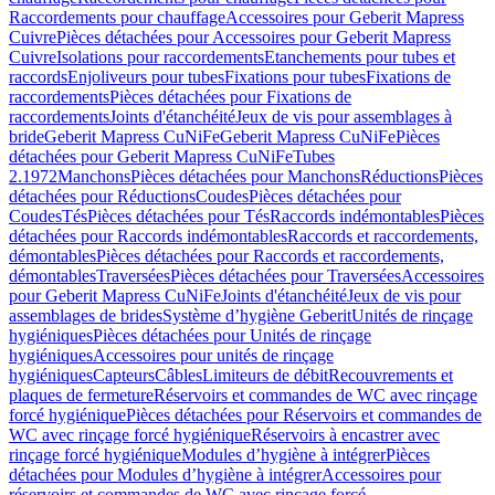
Raccordements pour chauffage
Accessoires pour Geberit Mapress
Cuivre
Pièces détachées pour Accessoires pour Geberit Mapress
Cuivre
Isolations pour raccordements
Etanchements pour tubes et
raccords
Enjoliveurs pour tubes
Fixations pour tubes
Fixations de
raccordements
Pièces détachées pour Fixations de
raccordements
Joints d'étanchéité
Jeux de vis pour assemblages à
bride
Geberit Mapress CuNiFe
Geberit Mapress CuNiFe
Pièces
détachées pour Geberit Mapress CuNiFe
Tubes
2.1972
Manchons
Pièces détachées pour Manchons
Réductions
Pièces
détachées pour Réductions
Coudes
Pièces détachées pour
Coudes
Tés
Pièces détachées pour Tés
Raccords indémontables
Pièces
détachées pour Raccords indémontables
Raccords et raccordements,
démontables
Pièces détachées pour Raccords et raccordements,
démontables
Traversées
Pièces détachées pour Traversées
Accessoires
pour Geberit Mapress CuNiFe
Joints d'étanchéité
Jeux de vis pour
assemblages de brides
Système d’hygiène Geberit
Unités de rinçage
hygiéniques
Pièces détachées pour Unités de rinçage
hygiéniques
Accessoires pour unités de rinçage
hygiéniques
Capteurs
Câbles
Limiteurs de débit
Recouvrements et
plaques de fermeture
Réservoirs et commandes de WC avec rinçage
forcé hygiénique
Pièces détachées pour Réservoirs et commandes de
WC avec rinçage forcé hygiénique
Réservoirs à encastrer avec
rinçage forcé hygiénique
Modules d’hygiène à intégrer
Pièces
détachées pour Modules d’hygiène à intégrer
Accessoires pour
réservoirs et commandes de WC avec rinçage forcé