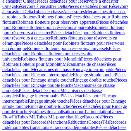
à encastrer Omega
Pièces détachées pour Réservoirs à encastrer
Omega
Réservoirs à encastrer Delta
Pièces détachées pour Réservoirs
à encastrer Delta
Tubes de chasse
Accessoires
Mécanismes de chasse
et robinets flotteurs
Robinets flotteurs
Pièces détachées pour Robinets
flotteurs
Robinets flotteurs pour réservoirs apparents
Pièces détachées
pour Robinets flotteurs pour réservoirs apparents
Robinets flotteurs
pour réservoirs à encastrer
Pièces détachées pour Robinets flotteurs
pour réservoirs à encastrer
Robinets flotteurs pour réservoirs en
céramique
Pièces détachées pour Robinets flotteurs pour réservoirs
en céramique
Robinets flotteurs pour réservoirs, universels
Pièces
détachées pour Robinets flotteurs pour réservoirs,
universels
Robinets flotteurs pour Monolith
Pièces détachées pour
Robinets flotteurs pour Monolith
Mécanismes de chasse
Pièces
détachées pour Mécanismes de chasse
Rinçage interrompable
Pièces
détachées pour Rinçage interrompable
Rinçage simple touche
Pièces
détachées pour Rinçage simple touche
Rinçage double touche
Pièces
détachées pour Rinçage double touche
Mécanismes de chasse
complets
Pièces détachées pour Mécanismes de chasse
complets
Rinçage interrompable
Pièces détachées pour Rinçage
interrompable
Rinçage simple touche
Pièces détachées pour Rinçage
simple touche
Rinçage double touche
Pièces détachées pour Rinçage
double touche
Systèmes de canalisation pour l’alimentation
Geberit
FlowFit
Tubes ML
Tubes ML pour chauffage
Raccords
Pièces
détachées pour Raccords
Manchons
Réductions
Coudes
Tés
Raccords
indémontables
Transitions et raccords, démontables
Pièces détachées