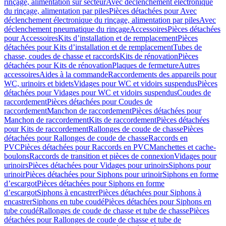
rinçage, alimentation sur secteur
Avec déclenchement électronique
du rinçage, alimentation par piles
Pièces détachées pour Avec
déclenchement électronique du rinçage, alimentation par piles
Avec
déclenchement pneumatique du rinçage
Accessoires
Pièces détachées
pour Accessoires
Kits d’installation et de remplacement
Pièces
détachées pour Kits d’installation et de remplacement
Tubes de
chasse, coudes de chasse et raccords
Kits de rénovation
Pièces
détachées pour Kits de rénovation
Plaques de fermeture
Autres
accessoires
Aides à la commande
Raccordements des appareils pour
WC, urinoirs et bidets
Vidages pour WC et vidoirs suspendus
Pièces
détachées pour Vidages pour WC et vidoirs suspendus
Coudes de
raccordement
Pièces détachées pour Coudes de
raccordement
Manchon de raccordement
Pièces détachées pour
Manchon de raccordement
Kits de raccordement
Pièces détachées
pour Kits de raccordement
Rallonges de coude de chasse
Pièces
détachées pour Rallonges de coude de chasse
Raccords en
PVC
Pièces détachées pour Raccords en PVC
Manchettes et cache-
boulons
Raccords de transition et pièces de connexion
Vidages pour
urinoirs
Pièces détachées pour Vidages pour urinoirs
Siphons pour
urinoir
Pièces détachées pour Siphons pour urinoir
Siphons en forme
d’escargot
Pièces détachées pour Siphons en forme
d’escargot
Siphons à encastrer
Pièces détachées pour Siphons à
encastrer
Siphons en tube coudé
Pièces détachées pour Siphons en
tube coudé
Rallonges de coude de chasse et tube de chasse
Pièces
détachées pour Rallonges de coude de chasse et tube de