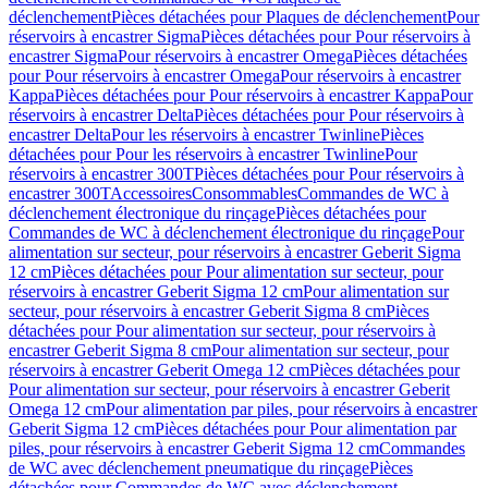
déclenchement
Pièces détachées pour Plaques de déclenchement
Pour
réservoirs à encastrer Sigma
Pièces détachées pour Pour réservoirs à
encastrer Sigma
Pour réservoirs à encastrer Omega
Pièces détachées
pour Pour réservoirs à encastrer Omega
Pour réservoirs à encastrer
Kappa
Pièces détachées pour Pour réservoirs à encastrer Kappa
Pour
réservoirs à encastrer Delta
Pièces détachées pour Pour réservoirs à
encastrer Delta
Pour les réservoirs à encastrer Twinline
Pièces
détachées pour Pour les réservoirs à encastrer Twinline
Pour
réservoirs à encastrer 300T
Pièces détachées pour Pour réservoirs à
encastrer 300T
Accessoires
Consommables
Commandes de WC à
déclenchement électronique du rinçage
Pièces détachées pour
Commandes de WC à déclenchement électronique du rinçage
Pour
alimentation sur secteur, pour réservoirs à encastrer Geberit Sigma
12 cm
Pièces détachées pour Pour alimentation sur secteur, pour
réservoirs à encastrer Geberit Sigma 12 cm
Pour alimentation sur
secteur, pour réservoirs à encastrer Geberit Sigma 8 cm
Pièces
détachées pour Pour alimentation sur secteur, pour réservoirs à
encastrer Geberit Sigma 8 cm
Pour alimentation sur secteur, pour
réservoirs à encastrer Geberit Omega 12 cm
Pièces détachées pour
Pour alimentation sur secteur, pour réservoirs à encastrer Geberit
Omega 12 cm
Pour alimentation par piles, pour réservoirs à encastrer
Geberit Sigma 12 cm
Pièces détachées pour Pour alimentation par
piles, pour réservoirs à encastrer Geberit Sigma 12 cm
Commandes
de WC avec déclenchement pneumatique du rinçage
Pièces
détachées pour Commandes de WC avec déclenchement