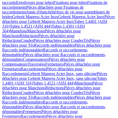
raccords
Enjoliveurs pour tubes
Fixations pour tubes
Fixations de
raccordements
Pièces détachées pour Fixations de
raccordements
Joints d'étanchéité
Jeux de vis pour assemblages de
brides
Geberit Mapress Acier Inox
Geberit Mapress Acier Inox
Pièces
détachées pour Geberit Mapress Acier Inox
Tubes 1.4401 (AISI
316)
Tubes 1.4521 (AISI 444)
Tubes 1.4301 (AISI
304)
Mamelons
Manchons
Pièces détachées pour
Manchons
Réductions
Pièces détachées pour
Réductions
Coudes
Pièces détachées pour Coudes
Tés
Pièces
détachées pour Tés
Raccords indémontables
Pièces détachées pour
Raccords indémontables
Raccords et raccordements,
démontables
Pièces détachées pour Raccords et raccordements,
démontables
Compensateurs
Pièces détachées pour
Compensateurs
Traversées
Fermetures
Pièces détachées pour
Fermetures
Raccordements
Pièces détachées pour
Raccordements
Geberit Mapress Acier Inox, sans silicone
Pièces
détachées pour Geberit Mapress Acier Inox, sans silicone
Tubes
1.4401 (AISI 316)
Tubes 1.4521 (AISI 444)
Manchons
Pièces
détachées pour Manchons
Réductions
Pièces détachées pour
Réductions
Coudes
Pièces détachées pour Coudes
Tés
Pièces
détachées pour Tés
Raccords indémontables
Pièces détachées pour
Raccords indémontables
Raccords et raccordements,
démontables
Pièces détachées pour Raccords et raccordements,
démontables
Fermetures
Pièces détachées pour
Fermetures
Raccordements
Pièces détachées pour