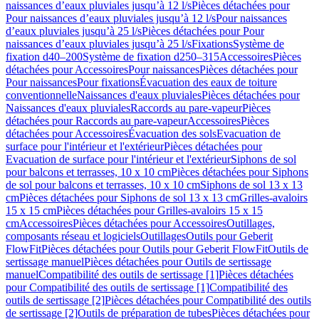
naissances d’eaux pluviales jusqu’à 12 l/s
Pièces détachées pour
Pour naissances d’eaux pluviales jusqu’à 12 l/s
Pour naissances
d’eaux pluviales jusqu’à 25 l/s
Pièces détachées pour Pour
naissances d’eaux pluviales jusqu’à 25 l/s
Fixations
Système de
fixation d40–200
Système de fixation d250–315
Accessoires
Pièces
détachées pour Accessoires
Pour naissances
Pièces détachées pour
Pour naissances
Pour fixations
Évacuation des eaux de toiture
conventionnelle
Naissances d'eaux pluviales
Pièces détachées pour
Naissances d'eaux pluviales
Raccords au pare-vapeur
Pièces
détachées pour Raccords au pare-vapeur
Accessoires
Pièces
détachées pour Accessoires
Évacuation des sols
Evacuation de
surface pour l'intérieur et l'extérieur
Pièces détachées pour
Evacuation de surface pour l'intérieur et l'extérieur
Siphons de sol
pour balcons et terrasses, 10 x 10 cm
Pièces détachées pour Siphons
de sol pour balcons et terrasses, 10 x 10 cm
Siphons de sol 13 x 13
cm
Pièces détachées pour Siphons de sol 13 x 13 cm
Grilles-avaloirs
15 x 15 cm
Pièces détachées pour Grilles-avaloirs 15 x 15
cm
Accessoires
Pièces détachées pour Accessoires
Outillages,
composants réseau et logiciels
Outillages
Outils pour Geberit
FlowFit
Pièces détachées pour Outils pour Geberit FlowFit
Outils de
sertissage manuel
Pièces détachées pour Outils de sertissage
manuel
Compatibilité des outils de sertissage [1]
Pièces détachées
pour Compatibilité des outils de sertissage [1]
Compatibilité des
outils de sertissage [2]
Pièces détachées pour Compatibilité des outils
de sertissage [2]
Outils de préparation de tubes
Pièces détachées pour