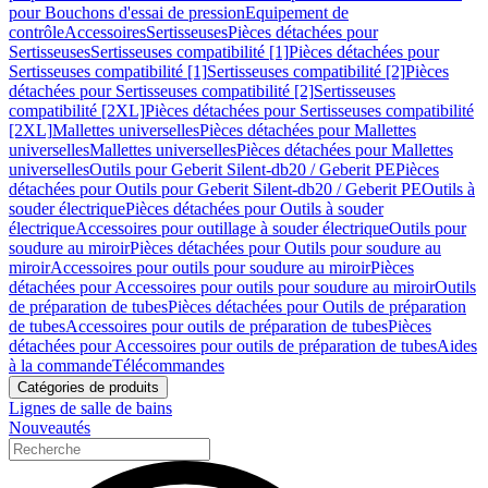
pour Bouchons d'essai de pression
Equipement de
contrôle
Accessoires
Sertisseuses
Pièces détachées pour
Sertisseuses
Sertisseuses compatibilité [1]
Pièces détachées pour
Sertisseuses compatibilité [1]
Sertisseuses compatibilité [2]
Pièces
détachées pour Sertisseuses compatibilité [2]
Sertisseuses
compatibilité [2XL]
Pièces détachées pour Sertisseuses compatibilité
[2XL]
Mallettes universelles
Pièces détachées pour Mallettes
universelles
Mallettes universelles
Pièces détachées pour Mallettes
universelles
Outils pour Geberit Silent-db20 / Geberit PE
Pièces
détachées pour Outils pour Geberit Silent-db20 / Geberit PE
Outils à
souder électrique
Pièces détachées pour Outils à souder
électrique
Accessoires pour outillage à souder électrique
Outils pour
soudure au miroir
Pièces détachées pour Outils pour soudure au
miroir
Accessoires pour outils pour soudure au miroir
Pièces
détachées pour Accessoires pour outils pour soudure au miroir
Outils
de préparation de tubes
Pièces détachées pour Outils de préparation
de tubes
Accessoires pour outils de préparation de tubes
Pièces
détachées pour Accessoires pour outils de préparation de tubes
Aides
à la commande
Télécommandes
Catégories de produits
Lignes de salle de bains
Nouveautés