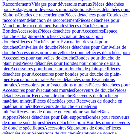
Raccordements
Vidages pour déversoirs muraux
Pièces détachées
pour Vidages pour déversoirs muraux
Siphons
Pièces détachées pour
Siphons
Coudes de raccordement
Pièces détachées pour Coudes de
raccordement
Manchon de raccordement
Pièces détachées pour
Manchon de raccordement
Bondes
Pièces détachées pour
Bondes
Accessoires
Pièces détachées pour Accessoires
Espace
douche et baignoire
Douches
Évacuation des sols pour
douches
Pièces détachées pour Évacuation des sols pour
douches
Canivelles de douche
Pièces détachées pour Canivelles de
douche
Accessoires pour canivelles de douche
Pièces détachées pour
Accessoires pour canivelles de douche
Bondes pour douche de
plain-pied
Pièces détachées pour Bondes pour douche de plain-
pied
Accessoires pour bondes pour douche de plain-pied
Pièces
détachées pour Accessoires pour bondes pour douche de plain-
pied
Evacuations murales
Pièces détachées pour Evacuations
murales
Accessoires pour évacuations murales
Pièces détachées pour
Accessoires pour évacuations murales
Receveurs de douche
Pièces
détachées pour Receveurs de douche
Receveurs de douche en
matériau minéral
Pièces détachées pour Receveurs de douche en
matériau minéral
Receveurs de douche en matériau
minéral
Receveurs de douche en céramique sanitaire
Bâti-
supports
Pièces détachées pour Bâti-supports
Bondes pour receveurs
de douche spécifiques
Pièces détachées pour Bondes pour receveurs
de douche spécifiques
Accessoires
Séparations de douche
Pièces
détachées pour Séparations de douche
Séparations de douche