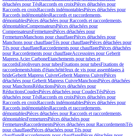
détachées pour Tés
Raccords en croix
Pièces détachées pour
Raccords en croix
Raccords indémontables
Pièces détachées pour
Raccords indémontables
Raccords et raccordements,
démontables
Pièces détachées pour Raccords et raccordements,
démontables
Compensateurs
Pièces détachées pour
Compensateurs
Fermetures
Pièces détachées pour
Fermetures
Manchons pour chauffage
Pièces détachées pour
Manchons pour chauffage
Tés pour chauffage
Pièces détachées pour
Tés pour chauffage
Raccordements pour chauffage
Pièces détachées
pour Raccordements pour chauffage
Accessoires pour Geberit
Mapress Acier Carbone
Etanchements pour tubes et
raccords
Enjoliveurs pour tubes
Fixations pour tubes
Fixations de
raccordements
Joints d'étanchéité
Jeux de vis pour assemblages à
bride
Geberit Mapress Cuivre
Geberit Mapress Cuivre
Pièces
détachées pour Geberit Mapress Cuivre
Manchons
Pièces détachées
pour Manchons
Réductions
Pièces détachées pour
Réductions
Coudes
Pièces détachées pour Coudes
Tés
Pièces
détachées pour Tés
Raccords en croix
Pièces détachées pour
Raccords en croix
Raccords indémontables
Pièces détachées pour
Raccords indémontables
Raccords et raccordements,
démontables
Pièces détachées pour Raccords et raccordements,
démontables
Fermetures
Pièces détachées pour
Fermetures
Raccordements
Pièces détachées pour Raccordements
Tés
pour chauffage
Pièces détachées pour Tés pour
chauffage
Raccordements pour chauffage
Pièces détachées pour