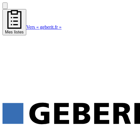
Vers « geberit.fr »
Mes listes