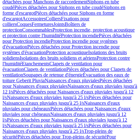
détachées pour Manchons de raccordement
Siphons en tube
coudé
Pièces détachées pour Siphons en tube coudé
Siphons en
forme d'escargot
Pièces détachées pour Siphons en forme
d'escargot
Accessoires
Colliers
Fixations pour
colliers
Coques
Fermetures
Joints
Boîtiers de
protection
Consommables
Protection incendie, protection acoustique
et protection contre l'humidité
Protection incendie
Pièces détachées
pour Protection incendie
Protection incendie pour systèmes
d'évacuation
Pièces détachées pour Protection incendie pour
systèmes d'évacuation
Protection acoustique
Isolations des bruits
solidiens
Isolations des bruits solidiens et aériens
Protection contre
l'humidité
Etanchements
Clapets de ventilation pour
évacuation
Clapets de ventilation
Pièces détachées pour Clapets de
ventilation
Soupapes de retenue d'énergie
Évacuation des eaux de
toiture Geberit Pluvia
Naissances d'eaux pluviales
Pièces détachées
pour Naissances d'eaux pluviales
Naissances d'eaux pluviales jusqu'à
12 l/s
Pièces détachées pour Naissances d'eaux pluviales jusqu'à 12
l/s
Naissances d'eaux pluviales jusqu'à 25 l/s
Pièces détachées pour
Naissances d'eaux pluviales jusqu'à 25 l/s
Naissances d'eaux
pluviales pour chéneaux
Pièces détachées pour Naissances d'eaux
pluviales pour chéneaux
Naissances d'eaux pluviales jusqu'à 12
l/s
Pièces détachées pour Naissances d'eaux pluviales jusqu'à 12
l/s
Naissances d'eaux pluviales jusqu'à 25 l/s
Pièces détachées pour
Naissances d'eaux pluviales jusqu'à 25 l/s
Trop-pleins de
sécurité
Pièces détachées pour Trop-pleins de sécurité
Pour