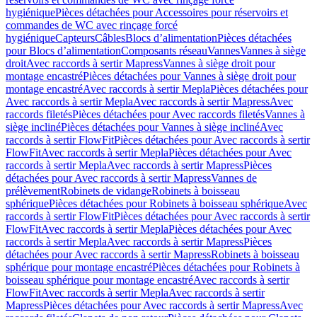
hygiénique
Pièces détachées pour Accessoires pour réservoirs et
commandes de WC avec rinçage forcé
hygiénique
Capteurs
Câbles
Blocs d’alimentation
Pièces détachées
pour Blocs d’alimentation
Composants réseau
Vannes
Vannes à siège
droit
Avec raccords à sertir Mapress
Vannes à siège droit pour
montage encastré
Pièces détachées pour Vannes à siège droit pour
montage encastré
Avec raccords à sertir Mepla
Pièces détachées pour
Avec raccords à sertir Mepla
Avec raccords à sertir Mapress
Avec
raccords filetés
Pièces détachées pour Avec raccords filetés
Vannes à
siège incliné
Pièces détachées pour Vannes à siège incliné
Avec
raccords à sertir FlowFit
Pièces détachées pour Avec raccords à sertir
FlowFit
Avec raccords à sertir Mepla
Pièces détachées pour Avec
raccords à sertir Mepla
Avec raccords à sertir Mapress
Pièces
détachées pour Avec raccords à sertir Mapress
Vannes de
prélèvement
Robinets de vidange
Robinets à boisseau
sphérique
Pièces détachées pour Robinets à boisseau sphérique
Avec
raccords à sertir FlowFit
Pièces détachées pour Avec raccords à sertir
FlowFit
Avec raccords à sertir Mepla
Pièces détachées pour Avec
raccords à sertir Mepla
Avec raccords à sertir Mapress
Pièces
détachées pour Avec raccords à sertir Mapress
Robinets à boisseau
sphérique pour montage encastré
Pièces détachées pour Robinets à
boisseau sphérique pour montage encastré
Avec raccords à sertir
FlowFit
Avec raccords à sertir Mepla
Avec raccords à sertir
Mapress
Pièces détachées pour Avec raccords à sertir Mapress
Avec