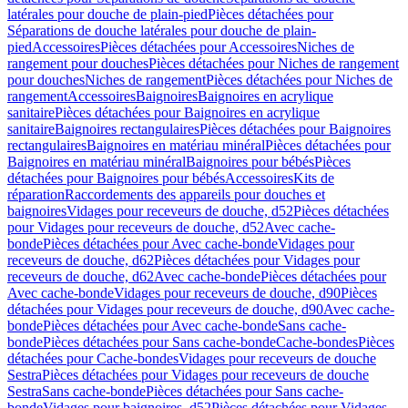
latérales pour douche de plain-pied
Pièces détachées pour
Séparations de douche latérales pour douche de plain-
pied
Accessoires
Pièces détachées pour Accessoires
Niches de
rangement pour douches
Pièces détachées pour Niches de rangement
pour douches
Niches de rangement
Pièces détachées pour Niches de
rangement
Accessoires
Baignoires
Baignoires en acrylique
sanitaire
Pièces détachées pour Baignoires en acrylique
sanitaire
Baignoires rectangulaires
Pièces détachées pour Baignoires
rectangulaires
Baignoires en matériau minéral
Pièces détachées pour
Baignoires en matériau minéral
Baignoires pour bébés
Pièces
détachées pour Baignoires pour bébés
Accessoires
Kits de
réparation
Raccordements des appareils pour douches et
baignoires
Vidages pour receveurs de douche, d52
Pièces détachées
pour Vidages pour receveurs de douche, d52
Avec cache-
bonde
Pièces détachées pour Avec cache-bonde
Vidages pour
receveurs de douche, d62
Pièces détachées pour Vidages pour
receveurs de douche, d62
Avec cache-bonde
Pièces détachées pour
Avec cache-bonde
Vidages pour receveurs de douche, d90
Pièces
détachées pour Vidages pour receveurs de douche, d90
Avec cache-
bonde
Pièces détachées pour Avec cache-bonde
Sans cache-
bonde
Pièces détachées pour Sans cache-bonde
Cache-bondes
Pièces
détachées pour Cache-bondes
Vidages pour receveurs de douche
Sestra
Pièces détachées pour Vidages pour receveurs de douche
Sestra
Sans cache-bonde
Pièces détachées pour Sans cache-
bonde
Vidages pour baignoires, d52
Pièces détachées pour Vidages