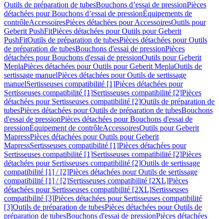
Outils de préparation de tubes
Bouchons d’essai de pression
Pièces
détachées pour Bouchons d’essai de pression
Équipements de
contrôle
Accessoires
Pièces détachées pour Accessoires
Outils pour
Geberit PushFit
Pièces détachées pour Outils pour Geberit
PushFit
Outils de préparation de tubes
Pièces détachées pour Outils
de préparation de tubes
Bouchons d'essai de pression
Pièces
détachées pour Bouchons d'essai de pression
Outils pour Geberit
Mepla
Pièces détachées pour Outils pour Geberit Mepla
Outils de
sertissage manuel
Pièces détachées pour Outils de sertissage
manuel
Sertisseuses compatibilité [1]
Pièces détachées pour
Sertisseuses compatibilité [1]
Sertisseuses compatibilité [2]
Pièces
détachées pour Sertisseuses compatibilité [2]
Outils de préparation de
tubes
Pièces détachées pour Outils de préparation de tubes
Bouchons
d'essai de pression
Pièces détachées pour Bouchons d'essai de
pression
Équipement de contrôle
Accessoires
Outils pour Geberit
Mapress
Pièces détachées pour Outils pour Geberit
Mapress
Sertisseuses compatibilité [1]
Pièces détachées pour
Sertisseuses compatibilité [1]
Sertisseuses compatibilité [2]
Pièces
détachées pour Sertisseuses compatibilité [2]
Outils de sertissage
compatibilité [1] / [2]
Pièces détachées pour Outils de sertissage
compatibilité [1] / [2]
Sertisseuses compatibilité [2XL]
Pièces
détachées pour Sertisseuses compatibilité [2XL]
Sertisseuses
compatibilité [3]
Pièces détachées pour Sertisseuses compatibilité
[3]
Outils de préparation de tubes
Pièces détachées pour Outils de
préparation de tubes
Bouchons d'essai de pression
Pièces détachées