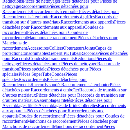
Réductions
Pièces de nettoyage
Pièces détachées pour Pièces de
nettoyage
Raccordements
Pièces détachées pour
Raccordements
Raccordements à emboîter
Pièces détachées pour
Raccordements à emboîter
Raccordements à griffes
Raccords de
transition sur d’autres matériaux
Raccordements aux appareils
Pièces
détachées pour Raccordements aux appareils
Coudes de
raccordement
Pièces détachées pour Coudes de
raccordement
Manchons de raccordement
Pièces détachées pour
Manchons de
raccordement
Accessoires
Colliers
Obturateurs
Joints
Capes de
protection
Consommables
Geberit PE
Tubes
Raccords
Pièces détachées
pour Raccords
Coudes
Embranchements
Réductions
Pièces de
nettoyage
Pièces détachées pour Pièces de nettoyage
Raccords de
transition
Pièces spéciales
Pièces détachées pour Pièces
spéciales
Pièces SuperTube
Coudes
Pièces
spéciales
Raccordements
Pièces détachées pour
Raccordements
Raccords soudés
Raccordements à emboîter
Pièces
détachées pour Raccordements à emboîter
Raccords de transition sur
d’autres matériaux
Pièces détachées pour Raccords de transition sur
d’autres matériaux
Assemblages filetés
Pièces détachées pour
Assemblages filetés
Assemblages de bride
Collerettes
Raccordements
aux appareils
Pièces détachées pour Raccordements aux
appareils
Coudes de raccordement
Pièces détachées pour Coudes de
raccordement
Manchons de raccordement
Pièces détachées pour
Manchons de raccordement
Manchons de raccordement
Pièces