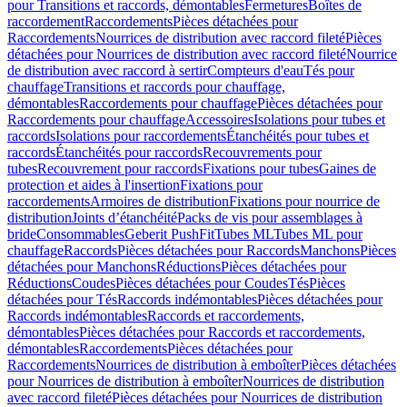
pour Transitions et raccords, démontables
Fermetures
Boîtes de
raccordement
Raccordements
Pièces détachées pour
Raccordements
Nourrices de distribution avec raccord fileté
Pièces
détachées pour Nourrices de distribution avec raccord fileté
Nourrice
de distribution avec raccord à sertir
Compteurs d'eau
Tés pour
chauffage
Transitions et raccords pour chauffage,
démontables
Raccordements pour chauffage
Pièces détachées pour
Raccordements pour chauffage
Accessoires
Isolations pour tubes et
raccords
Isolations pour raccordements
Étanchéités pour tubes et
raccords
Étanchéités pour raccords
Recouvrements pour
tubes
Recouvrement pour raccords
Fixations pour tubes
Gaines de
protection et aides à l'insertion
Fixations pour
raccordements
Armoires de distribution
Fixations pour nourrice de
distribution
Joints d’étanchéité
Packs de vis pour assemblages à
bride
Consommables
Geberit PushFit
Tubes ML
Tubes ML pour
chauffage
Raccords
Pièces détachées pour Raccords
Manchons
Pièces
détachées pour Manchons
Réductions
Pièces détachées pour
Réductions
Coudes
Pièces détachées pour Coudes
Tés
Pièces
détachées pour Tés
Raccords indémontables
Pièces détachées pour
Raccords indémontables
Raccords et raccordements,
démontables
Pièces détachées pour Raccords et raccordements,
démontables
Raccordements
Pièces détachées pour
Raccordements
Nourrices de distribution à emboîter
Pièces détachées
pour Nourrices de distribution à emboîter
Nourrices de distribution
avec raccord fileté
Pièces détachées pour Nourrices de distribution