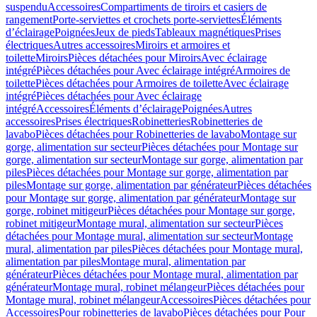
suspendu
Accessoires
Compartiments de tiroirs et casiers de
rangement
Porte-serviettes et crochets porte-serviettes
Éléments
d’éclairage
Poignées
Jeux de pieds
Tableaux magnétiques
Prises
électriques
Autres accessoires
Miroirs et armoires et
toilette
Miroirs
Pièces détachées pour Miroirs
Avec éclairage
intégré
Pièces détachées pour Avec éclairage intégré
Armoires de
toilette
Pièces détachées pour Armoires de toilette
Avec éclairage
intégré
Pièces détachées pour Avec éclairage
intégré
Accessoires
Éléments d’éclairage
Poignées
Autres
accessoires
Prises électriques
Robinetteries
Robinetteries de
lavabo
Pièces détachées pour Robinetteries de lavabo
Montage sur
gorge, alimentation sur secteur
Pièces détachées pour Montage sur
gorge, alimentation sur secteur
Montage sur gorge, alimentation par
piles
Pièces détachées pour Montage sur gorge, alimentation par
piles
Montage sur gorge, alimentation par générateur
Pièces détachées
pour Montage sur gorge, alimentation par générateur
Montage sur
gorge, robinet mitigeur
Pièces détachées pour Montage sur gorge,
robinet mitigeur
Montage mural, alimentation sur secteur
Pièces
détachées pour Montage mural, alimentation sur secteur
Montage
mural, alimentation par piles
Pièces détachées pour Montage mural,
alimentation par piles
Montage mural, alimentation par
générateur
Pièces détachées pour Montage mural, alimentation par
générateur
Montage mural, robinet mélangeur
Pièces détachées pour
Montage mural, robinet mélangeur
Accessoires
Pièces détachées pour
Accessoires
Pour robinetteries de lavabo
Pièces détachées pour Pour