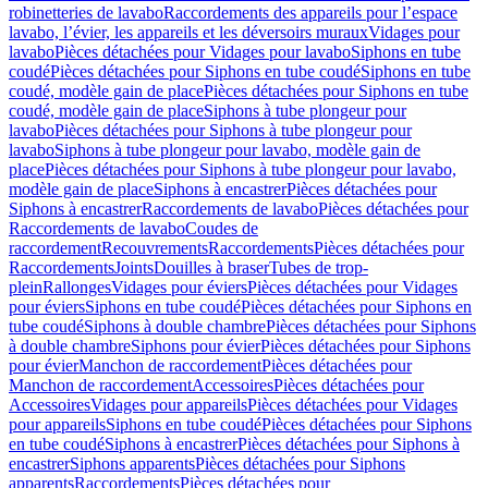
robinetteries de lavabo
Raccordements des appareils pour l’espace
lavabo, l’évier, les appareils et les déversoirs muraux
Vidages pour
lavabo
Pièces détachées pour Vidages pour lavabo
Siphons en tube
coudé
Pièces détachées pour Siphons en tube coudé
Siphons en tube
coudé, modèle gain de place
Pièces détachées pour Siphons en tube
coudé, modèle gain de place
Siphons à tube plongeur pour
lavabo
Pièces détachées pour Siphons à tube plongeur pour
lavabo
Siphons à tube plongeur pour lavabo, modèle gain de
place
Pièces détachées pour Siphons à tube plongeur pour lavabo,
modèle gain de place
Siphons à encastrer
Pièces détachées pour
Siphons à encastrer
Raccordements de lavabo
Pièces détachées pour
Raccordements de lavabo
Coudes de
raccordement
Recouvrements
Raccordements
Pièces détachées pour
Raccordements
Joints
Douilles à braser
Tubes de trop-
plein
Rallonges
Vidages pour éviers
Pièces détachées pour Vidages
pour éviers
Siphons en tube coudé
Pièces détachées pour Siphons en
tube coudé
Siphons à double chambre
Pièces détachées pour Siphons
à double chambre
Siphons pour évier
Pièces détachées pour Siphons
pour évier
Manchon de raccordement
Pièces détachées pour
Manchon de raccordement
Accessoires
Pièces détachées pour
Accessoires
Vidages pour appareils
Pièces détachées pour Vidages
pour appareils
Siphons en tube coudé
Pièces détachées pour Siphons
en tube coudé
Siphons à encastrer
Pièces détachées pour Siphons à
encastrer
Siphons apparents
Pièces détachées pour Siphons
apparents
Raccordements
Pièces détachées pour