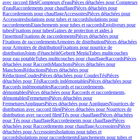
avec raccord fileté
Compteurs d'eau
Pièces détachées pour Compteurs
d'eau
Raccordements pour chauffage
Pièces détachées pour
Raccordements pour chauffage
Accessoires
Pièces détachées pour
Accessoires
Isolations pour tubes et raccords
Isolations pour
raccordements
Etanchements pour tubes et raccords
Enjoliveurs pour
tubes
Fixations pour tubes
Gaines de protection et aides à
l'insertion
Fixations de raccordements
Pièces détachées pour
Fixations de raccordements
Armoires de distribution
Pièces détachées
pour Armoires de distribution
Fixations pour nourrice de
distribution
Joints d'étanchéité
Geberit Mepla
Tubes multicouches
pour eau potable
Tubes multicouches pour chauffage
Raccords
Pièces
détachées pour Raccords
Manchons
Pièces détachées pour
Manchons
Réductions
Pièces détachées pour
Réductions
Coudes
Pièces détachées pour Coudes
Tés
Pièces
détachées pour Tés
Raccords indémontables
Pièces détachées pour
Raccords indémontables
Raccords et raccordements,
démontables
Pièces détachées pour Raccords et raccordements,
démontables
Fermetures
Pièces détachées pour
Fermetures
Appliques
Pièces détachées pour Appliques
Nourrices de
distribution avec raccord fileté
Pièces détachées pour Nourrices de
distribution avec raccord fileté
Tés pour chauffage
Pièces détachées
pour Tés pour chauffage
Raccordements pour chauffage
Pièces
détachées pour Raccordements pour chauffage
Accessoires
Pièces
détachées pour Accessoires
Isolations pour tubes et
raccords
Isolations pour raccordements
Etanchements pour tubes et