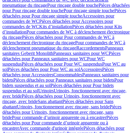
pneumatique du rinçage
Pour rinçage double touche
Pièces détachées
pour Pour rinçage double touche
Pour rinçage simple touche
Pièces
détachées pour Pour rinçage simple touche
Accessoires pour
commandes de WC
Pièces détachées pour Accessoires pour
commandes de WC
Kits d’installation
Pièces détachées pour Kits
d’installation
Pour commandes de WC à déclenchement électronique
du rinçage
Pièces détachées pour Pour commandes de WC à
déclenchement électronique du rinçage
Pour commandes de WC à
déclenchement pneumatique du rinçage
Raccordements
Panneaux
sanitaires Geberit Monolith
Panneaux sanitaires pour WC
Pièces
détachées pour Panneaux sanitaires pour WC
Pour WC
suspendus
Pièces détachées pour Pour WC suspendus
Pour WC au
sol
Pièces détachées pour Pour WC au sol
Accessoires
Pièces
détachées pour Accessoires
Consommables
Panneaux sanitaires pour
bidets
Pièces détachées pour Panneaux sanitaires pour bidets
Pour
bidets suspendus et au sol
Pièces détachées pour Pour bidets
suspendus et au sol
Urinoirs
Urinoirs, fonctionnement avec rinçage,
avec bride
Pièces détachées pour Urinoirs, fonctionnement avec
rinçage, avec bride
Sans abattant
Pièces détachées pour Sans
abattant
Urinoirs, fonctionnement avec rinçage, sans bride
Pièces
détachées pour Urinoirs, fonctionnement avec rinçage, sans
bride
Pour commande d’urinoir apparente ou à encastrer
Pièces
détachées pour Pour commande d’urinoir apparente ou à
encastrer
Avec commande d'urinoir intégrée
Pièces détachées pour