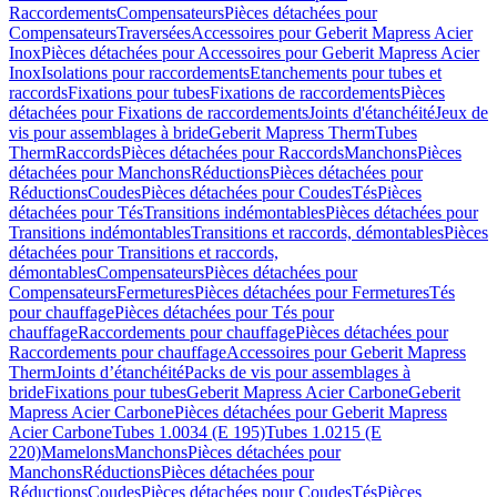
Raccordements
Compensateurs
Pièces détachées pour
Compensateurs
Traversées
Accessoires pour Geberit Mapress Acier
Inox
Pièces détachées pour Accessoires pour Geberit Mapress Acier
Inox
Isolations pour raccordements
Etanchements pour tubes et
raccords
Fixations pour tubes
Fixations de raccordements
Pièces
détachées pour Fixations de raccordements
Joints d'étanchéité
Jeux de
vis pour assemblages à bride
Geberit Mapress Therm
Tubes
Therm
Raccords
Pièces détachées pour Raccords
Manchons
Pièces
détachées pour Manchons
Réductions
Pièces détachées pour
Réductions
Coudes
Pièces détachées pour Coudes
Tés
Pièces
détachées pour Tés
Transitions indémontables
Pièces détachées pour
Transitions indémontables
Transitions et raccords, démontables
Pièces
détachées pour Transitions et raccords,
démontables
Compensateurs
Pièces détachées pour
Compensateurs
Fermetures
Pièces détachées pour Fermetures
Tés
pour chauffage
Pièces détachées pour Tés pour
chauffage
Raccordements pour chauffage
Pièces détachées pour
Raccordements pour chauffage
Accessoires pour Geberit Mapress
Therm
Joints d’étanchéité
Packs de vis pour assemblages à
bride
Fixations pour tubes
Geberit Mapress Acier Carbone
Geberit
Mapress Acier Carbone
Pièces détachées pour Geberit Mapress
Acier Carbone
Tubes 1.0034 (E 195)
Tubes 1.0215 (E
220)
Mamelons
Manchons
Pièces détachées pour
Manchons
Réductions
Pièces détachées pour
Réductions
Coudes
Pièces détachées pour Coudes
Tés
Pièces