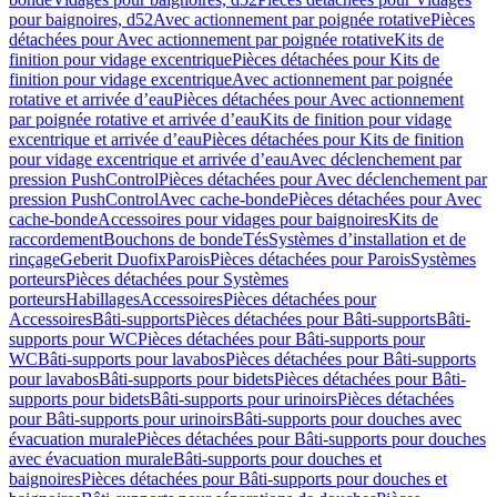
pour baignoires, d52
Avec actionnement par poignée rotative
Pièces
détachées pour Avec actionnement par poignée rotative
Kits de
finition pour vidage excentrique
Pièces détachées pour Kits de
finition pour vidage excentrique
Avec actionnement par poignée
rotative et arrivée d’eau
Pièces détachées pour Avec actionnement
par poignée rotative et arrivée d’eau
Kits de finition pour vidage
excentrique et arrivée d’eau
Pièces détachées pour Kits de finition
pour vidage excentrique et arrivée d’eau
Avec déclenchement par
pression PushControl
Pièces détachées pour Avec déclenchement par
pression PushControl
Avec cache-bonde
Pièces détachées pour Avec
cache-bonde
Accessoires pour vidages pour baignoires
Kits de
raccordement
Bouchons de bonde
Tés
Systèmes d’installation et de
rinçage
Geberit Duofix
Parois
Pièces détachées pour Parois
Systèmes
porteurs
Pièces détachées pour Systèmes
porteurs
Habillages
Accessoires
Pièces détachées pour
Accessoires
Bâti-supports
Pièces détachées pour Bâti-supports
Bâti-
supports pour WC
Pièces détachées pour Bâti-supports pour
WC
Bâti-supports pour lavabos
Pièces détachées pour Bâti-supports
pour lavabos
Bâti-supports pour bidets
Pièces détachées pour Bâti-
supports pour bidets
Bâti-supports pour urinoirs
Pièces détachées
pour Bâti-supports pour urinoirs
Bâti-supports pour douches avec
évacuation murale
Pièces détachées pour Bâti-supports pour douches
avec évacuation murale
Bâti-supports pour douches et
baignoires
Pièces détachées pour Bâti-supports pour douches et