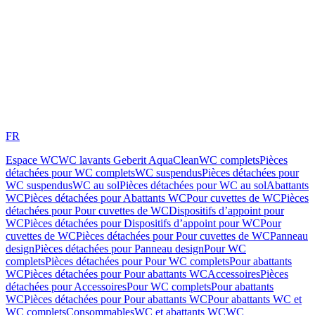
FR
Espace WC
WC lavants Geberit AquaClean
WC complets
Pièces
détachées pour WC complets
WC suspendus
Pièces détachées pour
WC suspendus
WC au sol
Pièces détachées pour WC au sol
Abattants
WC
Pièces détachées pour Abattants WC
Pour cuvettes de WC
Pièces
détachées pour Pour cuvettes de WC
Dispositifs d’appoint pour
WC
Pièces détachées pour Dispositifs d’appoint pour WC
Pour
cuvettes de WC
Pièces détachées pour Pour cuvettes de WC
Panneau
design
Pièces détachées pour Panneau design
Pour WC
complets
Pièces détachées pour Pour WC complets
Pour abattants
WC
Pièces détachées pour Pour abattants WC
Accessoires
Pièces
détachées pour Accessoires
Pour WC complets
Pour abattants
WC
Pièces détachées pour Pour abattants WC
Pour abattants WC et
WC complets
Consommables
WC et abattants WC
WC