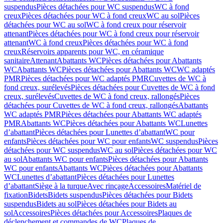
suspendus
Pièces détachées pour WC suspendus
WC à fond
creux
Pièces détachées pour WC à fond creux
WC au sol
Pièces
détachées pour WC au sol
WC à fond creux pour réservoir
attenant
Pièces détachées pour WC à fond creux pour réservoir
attenant
WC à fond creux
Pièces détachées pour WC à fond
creux
Réservoirs apparents pour WC, en céramique
sanitaire
Attenant
Abattants WC
Pièces détachées pour Abattants
WC
Abattants WC
Pièces détachées pour Abattants WC
WC adaptés
PMR
Pièces détachées pour WC adaptés PMR
Cuvettes de WC à
fond creux, surélevés
Pièces détachées pour Cuvettes de WC à fond
creux, surélevés
Cuvettes de WC à fond creux, rallongés
Pièces
détachées pour Cuvettes de WC à fond creux, rallongés
Abattants
WC adaptés PMR
Pièces détachées pour Abattants WC adaptés
PMR
Abattants WC
Pièces détachées pour Abattants WC
Lunettes
d’abattant
Pièces détachées pour Lunettes d’abattant
WC pour
enfants
Pièces détachées pour WC pour enfants
WC suspendus
Pièces
détachées pour WC suspendus
WC au sol
Pièces détachées pour WC
au sol
Abattants WC pour enfants
Pièces détachées pour Abattants
WC pour enfants
Abattants WC
Pièces détachées pour Abattants
WC
Lunettes d’abattant
Pièces détachées pour Lunettes
d’abattant
Siège à la turque
Avec rinçage
Accessoires
Matériel de
fixation
Bidets
Bidets suspendus
Pièces détachées pour Bidets
suspendus
Bidets au sol
Pièces détachées pour Bidets au
sol
Accessoires
Pièces détachées pour Accessoires
Plaques de
déclenchement et commandes de WC
Plaques de