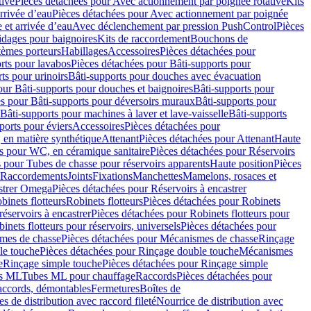
tive
Pièces détachées pour Avec actionnement par poignée rotative
Kits
rrivée d’eau
Pièces détachées pour Avec actionnement par poignée
 et arrivée d’eau
Avec déclenchement par pression PushControl
Pièces
idages pour baignoires
Kits de raccordement
Bouchons de
tèmes porteurs
Habillages
Accessoires
Pièces détachées pour
rts pour lavabos
Pièces détachées pour Bâti-supports pour
ts pour urinoirs
Bâti-supports pour douches avec évacuation
our Bâti-supports pour douches et baignoires
Bâti-supports pour
es pour Bâti-supports pour déversoirs muraux
Bâti-supports pour
Bâti-supports pour machines à laver et lave-vaisselle
Bâti-supports
ports pour éviers
Accessoires
Pièces détachées pour
 en matière synthétique
Attenant
Pièces détachées pour Attenant
Haute
s pour WC, en céramique sanitaire
Pièces détachées pour Réservoirs
 pour Tubes de chasse pour réservoirs apparents
Haute position
Pièces
r Raccordements
Joints
Fixations
Manchettes
Mamelons, rosaces et
astrer Omega
Pièces détachées pour Réservoirs à encastrer
inets flotteurs
Robinets flotteurs
Pièces détachées pour Robinets
réservoirs à encastrer
Pièces détachées pour Robinets flotteurs pour
inets flotteurs pour réservoirs, universels
Pièces détachées pour
mes de chasse
Pièces détachées pour Mécanismes de chasse
Rinçage
le touche
Pièces détachées pour Rinçage double touche
Mécanismes
e
Rinçage simple touche
Pièces détachées pour Rinçage simple
s ML
Tubes ML pour chauffage
Raccords
Pièces détachées pour
raccords, démontables
Fermetures
Boîtes de
s de distribution avec raccord fileté
Nourrice de distribution avec