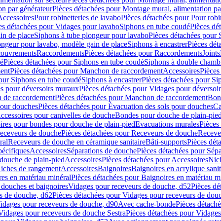
on par générateur
Pièces détachées pour Montage mural, alimentation pa
Accessoires
Pour robinetteries de lavabo
Pièces détachées pour Pour robi
es détachées pour Vidages pour lavabo
Siphons en tube coudé
Pièces dé
in de place
Siphons à tube plongeur pour lavabo
Pièces détachées pour 
ongeur pour lavabo, modèle gain de place
Siphons à encastrer
Pièces dét
ouvrements
Raccordements
Pièces détachées pour Raccordements
Joints
dé
Pièces détachées pour Siphons en tube coudé
Siphons à double chamb
ent
Pièces détachées pour Manchon de raccordement
Accessoires
Pièces
our Siphons en tube coudé
Siphons à encastrer
Pièces détachées pour Sip
s pour déversoirs muraux
Pièces détachées pour Vidages pour déversoi
 de raccordement
Pièces détachées pour Manchon de raccordement
Bon
pour douches
Pièces détachées pour Évacuation des sols pour douches
Ca
ccessoires pour canivelles de douche
Bondes pour douche de plain-pie
ires pour bondes pour douche de plain-pied
Evacuations murales
Pièces
eceveurs de douche
Pièces détachées pour Receveurs de douche
Receve
ral
Receveurs de douche en céramique sanitaire
Bâti-supports
Pièces dét
pécifiques
Accessoires
Séparations de douche
Pièces détachées pour Sép
 douche de plain-pied
Accessoires
Pièces détachées pour Accessoires
Nic
Niches de rangement
Accessoires
Baignoires
Baignoires en acrylique sanit
res en matériau minéral
Pièces détachées pour Baignoires en matériau m
douches et baignoires
Vidages pour receveurs de douche, d52
Pièces dé
s de douche, d62
Pièces détachées pour Vidages pour receveurs de dou
Vidages pour receveurs de douche, d90
Avec cache-bonde
Pièces détach
Vidages pour receveurs de douche Sestra
Pièces détachées pour Vidages