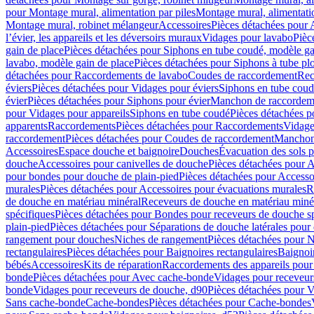
pour Montage mural, alimentation par piles
Montage mural, alimentati
Montage mural, robinet mélangeur
Accessoires
Pièces détachées pour 
l’évier, les appareils et les déversoirs muraux
Vidages pour lavabo
Pièc
gain de place
Pièces détachées pour Siphons en tube coudé, modèle ga
lavabo, modèle gain de place
Pièces détachées pour Siphons à tube pl
détachées pour Raccordements de lavabo
Coudes de raccordement
Rec
éviers
Pièces détachées pour Vidages pour éviers
Siphons en tube cou
évier
Pièces détachées pour Siphons pour évier
Manchon de raccordem
pour Vidages pour appareils
Siphons en tube coudé
Pièces détachées p
apparents
Raccordements
Pièces détachées pour Raccordements
Vidage
raccordement
Pièces détachées pour Coudes de raccordement
Manchon
Accessoires
Espace douche et baignoire
Douches
Évacuation des sols 
douche
Accessoires pour canivelles de douche
Pièces détachées pour A
pour bondes pour douche de plain-pied
Pièces détachées pour Accesso
murales
Pièces détachées pour Accessoires pour évacuations murales
R
de douche en matériau minéral
Receveurs de douche en matériau miné
spécifiques
Pièces détachées pour Bondes pour receveurs de douche s
plain-pied
Pièces détachées pour Séparations de douche latérales pour
rangement pour douches
Niches de rangement
Pièces détachées pour 
rectangulaires
Pièces détachées pour Baignoires rectangulaires
Baignoi
bébés
Accessoires
Kits de réparation
Raccordements des appareils pour 
bonde
Pièces détachées pour Avec cache-bonde
Vidages pour receveur
bonde
Vidages pour receveurs de douche, d90
Pièces détachées pour 
Sans cache-bonde
Cache-bondes
Pièces détachées pour Cache-bondes