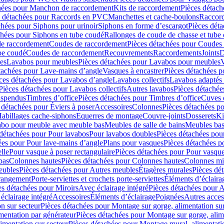
hées pour Manchon de raccordement
Kits de raccordement
Pièces détach
s détachées pour Raccords en PVC
Manchettes et cache-boulons
Raccord
chées pour Siphons pour urinoir
Siphons en forme d’escargot
Pièces dét
chées pour Siphons en tube coudé
Rallonges de coude de chasse et tube 
de raccordement
Coudes de raccordement
Pièces détachées pour Coudes
be coudé
Coudes de raccordement
Recouvrements
Raccordements
Joints
D
es
Lavabos pour meubles
Pièces détachées pour Lavabos pour meubles
V
tachées pour Lave-mains d’angle
Vasques à encastrer
Pièces détachées p
ces détachées pour Lavabos d’angle
Lavabos collectifs
Lavabos adapté
Pièces détachées pour Lavabos collectifs
Autres lavabos
Pièces détachée
uspendus
Timbres dʼoffice
Pièces détachées pour Timbres dʼoffice
Cuves d
 détachées pour Éviers à poser
Accessoires
Colonnes
Pièces détachées p
abillages cache-siphons
Equerres de montage
Couvre-joints
Dosserets
Ki
vabo pour meuble avec meuble bas
Meubles de salle de bains
Meubles bas
 détachées pour Pour lavabos
Pour lavabos doubles
Pièces détachées pou
ées pour Pour lave-mains d’angle
Plans pour vasques
Pièces détachées p
lle
Pour vasque à poser rectangulaire
Pièces détachées pour Pour vasque
bas
Colonnes hautes
Pièces détachées pour Colonnes hautes
Colonnes mi
eubles
Pièces détachées pour Autres meubles
Étagères murales
Pièces dé
 rangement
Porte-serviettes et crochets porte-serviettes
Éléments d’éclaira
es détachées pour Miroirs
Avec éclairage intégré
Pièces détachées pour A
éclairage intégré
Accessoires
Éléments d’éclairage
Poignées
Autres acces
n sur secteur
Pièces détachées pour Montage sur gorge, alimentation sur
mentation par générateur
Pièces détachées pour Montage sur gorge, alim
imentation sur secteur
Pièces détachées pour Montage mural, alimentatio