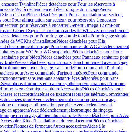
à encastrer Twinline
Pièces détachées pour Pour les réservoirs à
es de WC à déclenchement électronique du rinçage
Pièces
rit Sigma 12 cm
Pièces détachées pour Pour alimentation sur secteur,
 pour Pour alimentation sur secteur, pour réservoirs à encastrer
ur secteur, pour réservoirs à encastrer Geberit Omega 12 cm
Pour
encastrer Geberit Sigma 12 cm
Commandes de WC avec déclenchement
ièces détachées pour Pour rinçage double touche
Pour rinçage simple
mandes de WC
Kits d’installation
Pièces détachées pour Kits
nt électronique du rinçage
Pour commandes de WC à déclenchement
anitaires pour WC
Pour WC suspendus
Pièces détachées pour Pour
sanitaires pour bidets
Pièces détachées pour Panneaux sanitaires pour
ec bride
Pièces détachées pour Urinoirs, fonctionnement avec rinçage,
 fonctionnement avec rinçage, sans bride
Pour commande d’urinoir
étachées pour Avec commande d'urinoir intégrée
Pour commande
fonctionnement sans eau
Sans abattant
Pièces détachées pour Sans
 Séparations d’urinoirs en matière synthétique
Séparations d’urinoirs
d’urinoirs en céramique sanitaire
Accessoires
Pièces détachées pour
chasse et raccords
Matériel de fixation
Habillages latéraux
Commandes
es détachées pour Avec déclenchement électronique du rinçage,
ique du rinçage, alimentation par piles
Avec déclenchement
age en apparent
Avec déclenchement électronique du rinçage,
onique du rinçage, alimentation par piles
Pièces détachées pour Avec
 Accessoires
Kits d’installation et de remplacement
Pièces détachées
novation
Plaques de fermeture
Autres accessoires
Aides à la
ur WC et vidoirs suspendus
Coudes de raccordement
Pièces détachées