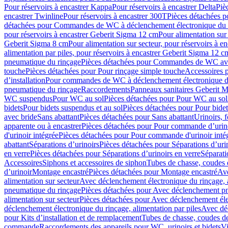
Pour réservoirs à encastrer Kappa
Pour réservoirs à encastrer Delta
Piè
encastrer Twinline
Pour réservoirs à encastrer 300T
Pièces détachées p
détachées pour Commandes de WC à déclenchement électronique du 
pour réservoirs à encastrer Geberit Sigma 12 cm
Pour alimentation sur
Geberit Sigma 8 cm
Pour alimentation sur secteur, pour réservoirs à 
alimentation par piles, pour réservoirs à encastrer Geberit Sigma 12 c
pneumatique du rinçage
Pièces détachées pour Commandes de WC ave
touche
Pièces détachées pour Pour rinçage simple touche
Accessoires
d’installation
Pour commandes de WC à déclenchement électronique d
pneumatique du rinçage
Raccordements
Panneaux sanitaires Geberit M
WC suspendus
Pour WC au sol
Pièces détachées pour Pour WC au sol
bidets
Pour bidets suspendus et au sol
Pièces détachées pour Pour bidet
avec bride
Sans abattant
Pièces détachées pour Sans abattant
Urinoirs, 
apparente ou à encastrer
Pièces détachées pour Pour commande d’urino
d'urinoir intégrée
Pièces détachées pour Pour commande d'urinoir inté
abattant
Séparations d’urinoirs
Pièces détachées pour Séparations d’uri
en verre
Pièces détachées pour Séparations d’urinoirs en verre
Séparati
Accessoires
Siphons et accessoires de siphon
Tubes de chasse, coudes 
dʼurinoir
Montage encastré
Pièces détachées pour Montage encastré
Ave
alimentation sur secteur
Avec déclenchement électronique du rinçage, a
pneumatique du rinçage
Pièces détachées pour Avec déclenchement p
alimentation sur secteur
Pièces détachées pour Avec déclenchement élec
déclenchement électronique du rinçage, alimentation par piles
Avec dé
pour Kits d’installation et de remplacement
Tubes de chasse, coudes de
commande
Raccordements des appareils pour WC, urinoirs et bidets
Vi