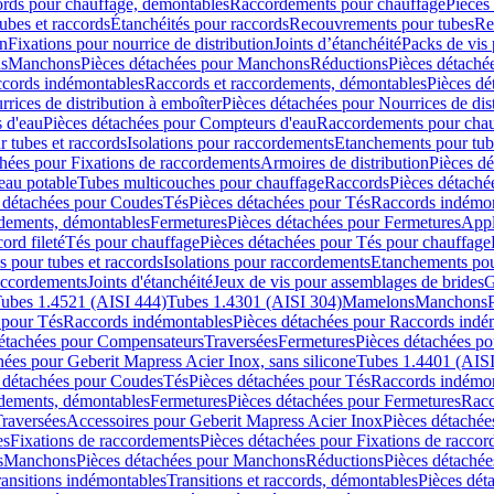
cords pour chauffage, démontables
Raccordements pour chauffage
Pièces
ubes et raccords
Étanchéités pour raccords
Recouvrements pour tubes
Re
on
Fixations pour nourrice de distribution
Joints d’étanchéité
Packs de vis
ds
Manchons
Pièces détachées pour Manchons
Réductions
Pièces détaché
ccords indémontables
Raccords et raccordements, démontables
Pièces dé
rrices de distribution à emboîter
Pièces détachées pour Nourrices de dis
 d'eau
Pièces détachées pour Compteurs d'eau
Raccordements pour chau
r tubes et raccords
Isolations pour raccordements
Etanchements pour tube
chées pour Fixations de raccordements
Armoires de distribution
Pièces dé
eau potable
Tubes multicouches pour chauffage
Raccords
Pièces détaché
 détachées pour Coudes
Tés
Pièces détachées pour Tés
Raccords indémon
rdements, démontables
Fermetures
Pièces détachées pour Fermetures
Appl
ord fileté
Tés pour chauffage
Pièces détachées pour Tés pour chauffage
ns pour tubes et raccords
Isolations pour raccordements
Etanchements pour
raccordements
Joints d'étanchéité
Jeux de vis pour assemblages de brides
G
ubes 1.4521 (AISI 444)
Tubes 1.4301 (AISI 304)
Mamelons
Manchons
 pour Tés
Raccords indémontables
Pièces détachées pour Raccords indé
détachées pour Compensateurs
Traversées
Fermetures
Pièces détachées po
hées pour Geberit Mapress Acier Inox, sans silicone
Tubes 1.4401 (AISI
 détachées pour Coudes
Tés
Pièces détachées pour Tés
Raccords indémon
rdements, démontables
Fermetures
Pièces détachées pour Fermetures
Racc
raversées
Accessoires pour Geberit Mapress Acier Inox
Pièces détachée
es
Fixations de raccordements
Pièces détachées pour Fixations de racco
s
Manchons
Pièces détachées pour Manchons
Réductions
Pièces détachée
ransitions indémontables
Transitions et raccords, démontables
Pièces dét