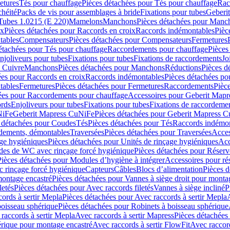
etures
Tés pour chauffage
Pièces détachées pour Tés pour chauffage
Rac
chéité
Packs de vis pour assemblages à bride
Fixations pour tubes
Geberi
Tubes 1.0215 (E 220)
Mamelons
Manchons
Pièces détachées pour Manc
ix
Pièces détachées pour Raccords en croix
Raccords indémontables
Pièc
tables
Compensateurs
Pièces détachées pour Compensateurs
Fermetures
étachées pour Tés pour chauffage
Raccordements pour chauffage
Pièces
njoliveurs pour tubes
Fixations pour tubes
Fixations de raccordements
Jo
s Cuivre
Manchons
Pièces détachées pour Manchons
Réductions
Pièces d
ées pour Raccords en croix
Raccords indémontables
Pièces détachées po
tables
Fermetures
Pièces détachées pour Fermetures
Raccordements
Pièc
ées pour Raccordements pour chauffage
Accessoires pour Geberit Mapr
ords
Enjoliveurs pour tubes
Fixations pour tubes
Fixations de raccordeme
NiFe
Geberit Mapress CuNiFe
Pièces détachées pour Geberit Mapress 
 détachées pour Coudes
Tés
Pièces détachées pour Tés
Raccords indémon
rdements, démontables
Traversées
Pièces détachées pour Traversées
Acces
age hygiéniques
Pièces détachées pour Unités de rinçage hygiéniques
Acc
des de WC avec rinçage forcé hygiénique
Pièces détachées pour Réser
Pièces détachées pour Modules d’hygiène à intégrer
Accessoires pour r
 rinçage forcé hygiénique
Capteurs
Câbles
Blocs d’alimentation
Pièces d
montage encastré
Pièces détachées pour Vannes à siège droit pour monta
letés
Pièces détachées pour Avec raccords filetés
Vannes à siège incliné
P
ords à sertir Mepla
Pièces détachées pour Avec raccords à sertir Mepla
boisseau sphérique
Pièces détachées pour Robinets à boisseau sphérique
raccords à sertir Mepla
Avec raccords à sertir Mapress
Pièces détachées
érique pour montage encastré
Avec raccords à sertir FlowFit
Avec raccord