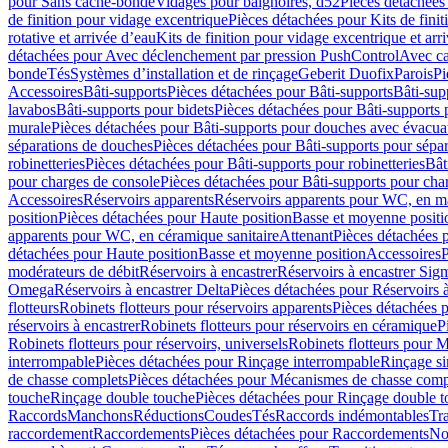
pour Sans cache-bonde
Vidages pour baignoires, d52
Pièces détachées
de finition pour vidage excentrique
Pièces détachées pour Kits de fini
rotative et arrivée d’eau
Kits de finition pour vidage excentrique et arr
détachées pour Avec déclenchement par pression PushControl
Avec c
bonde
Tés
Systèmes d’installation et de rinçage
Geberit Duofix
Parois
Pi
Accessoires
Bâti-supports
Pièces détachées pour Bâti-supports
Bâti-su
lavabos
Bâti-supports pour bidets
Pièces détachées pour Bâti-supports 
murale
Pièces détachées pour Bâti-supports pour douches avec évacua
séparations de douches
Pièces détachées pour Bâti-supports pour sépa
robinetteries
Pièces détachées pour Bâti-supports pour robinetteries
Bât
pour charges de console
Pièces détachées pour Bâti-supports pour cha
Accessoires
Réservoirs apparents
Réservoirs apparents pour WC, en ma
position
Pièces détachées pour Haute position
Basse et moyenne positi
apparents pour WC, en céramique sanitaire
Attenant
Pièces détachées 
détachées pour Haute position
Basse et moyenne position
Accessoires
P
modérateurs de débit
Réservoirs à encastrer
Réservoirs à encastrer Sig
Omega
Réservoirs à encastrer Delta
Pièces détachées pour Réservoirs à
flotteurs
Robinets flotteurs pour réservoirs apparents
Pièces détachées p
réservoirs à encastrer
Robinets flotteurs pour réservoirs en céramique
P
Robinets flotteurs pour réservoirs, universels
Robinets flotteurs pour 
interrompable
Pièces détachées pour Rinçage interrompable
Rinçage s
de chasse complets
Pièces détachées pour Mécanismes de chasse comp
touche
Rinçage double touche
Pièces détachées pour Rinçage double 
Raccords
Manchons
Réductions
Coudes
Tés
Raccords indémontables
Tra
raccordement
Raccordements
Pièces détachées pour Raccordements
Nou