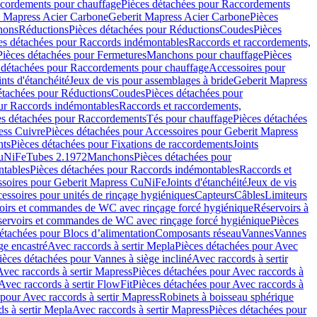
cordements pour chauffage
Pièces détachées pour Raccordements
t Mapress Acier Carbone
Geberit Mapress Acier Carbone
Pièces
hons
Réductions
Pièces détachées pour Réductions
Coudes
Pièces
es détachées pour Raccords indémontables
Raccords et raccordements,
Pièces détachées pour Fermetures
Manchons pour chauffage
Pièces
 détachées pour Raccordements pour chauffage
Accessoires pour
ints d'étanchéité
Jeux de vis pour assemblages à bride
Geberit Mapress
étachées pour Réductions
Coudes
Pièces détachées pour
ur Raccords indémontables
Raccords et raccordements,
es détachées pour Raccordements
Tés pour chauffage
Pièces détachées
ess Cuivre
Pièces détachées pour Accessoires pour Geberit Mapress
nts
Pièces détachées pour Fixations de raccordements
Joints
CuNiFe
Tubes 2.1972
Manchons
Pièces détachées pour
tables
Pièces détachées pour Raccords indémontables
Raccords et
soires pour Geberit Mapress CuNiFe
Joints d'étanchéité
Jeux de vis
essoires pour unités de rinçage hygiéniques
Capteurs
Câbles
Limiteurs
voirs et commandes de WC avec rinçage forcé hygiénique
Réservoirs à
éservoirs et commandes de WC avec rinçage forcé hygiénique
Pièces
étachées pour Blocs d’alimentation
Composants réseau
Vannes
Vannes
ge encastré
Avec raccords à sertir Mepla
Pièces détachées pour Avec
ièces détachées pour Vannes à siège incliné
Avec raccords à sertir
Avec raccords à sertir Mapress
Pièces détachées pour Avec raccords à
Avec raccords à sertir FlowFit
Pièces détachées pour Avec raccords à
 pour Avec raccords à sertir Mapress
Robinets à boisseau sphérique
s à sertir Mepla
Avec raccords à sertir Mapress
Pièces détachées pour