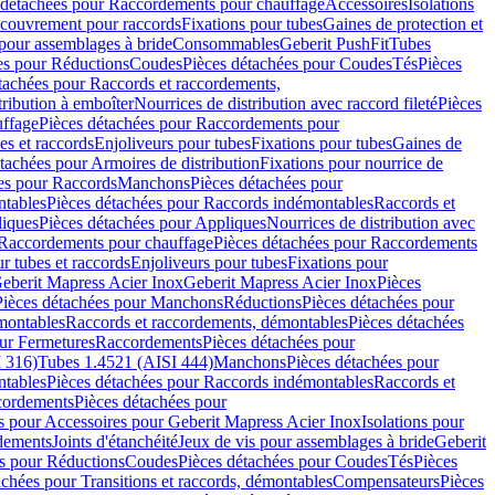
 détachées pour Raccordements pour chauffage
Accessoires
Isolations
couvrement pour raccords
Fixations pour tubes
Gaines de protection et
 pour assemblages à bride
Consommables
Geberit PushFit
Tubes
es pour Réductions
Coudes
Pièces détachées pour Coudes
Tés
Pièces
tachées pour Raccords et raccordements,
tribution à emboîter
Nourrices de distribution avec raccord fileté
Pièces
ffage
Pièces détachées pour Raccordements pour
s et raccords
Enjoliveurs pour tubes
Fixations pour tubes
Gaines de
tachées pour Armoires de distribution
Fixations pour nourrice de
es pour Raccords
Manchons
Pièces détachées pour
tables
Pièces détachées pour Raccords indémontables
Raccords et
iques
Pièces détachées pour Appliques
Nourrices de distribution avec
Raccordements pour chauffage
Pièces détachées pour Raccordements
 tubes et raccords
Enjoliveurs pour tubes
Fixations pour
eberit Mapress Acier Inox
Geberit Mapress Acier Inox
Pièces
Pièces détachées pour Manchons
Réductions
Pièces détachées pour
montables
Raccords et raccordements, démontables
Pièces détachées
ur Fermetures
Raccordements
Pièces détachées pour
 316)
Tubes 1.4521 (AISI 444)
Manchons
Pièces détachées pour
tables
Pièces détachées pour Raccords indémontables
Raccords et
ordements
Pièces détachées pour
s pour Accessoires pour Geberit Mapress Acier Inox
Isolations pour
rdements
Joints d'étanchéité
Jeux de vis pour assemblages à bride
Geberit
s pour Réductions
Coudes
Pièces détachées pour Coudes
Tés
Pièces
achées pour Transitions et raccords, démontables
Compensateurs
Pièces