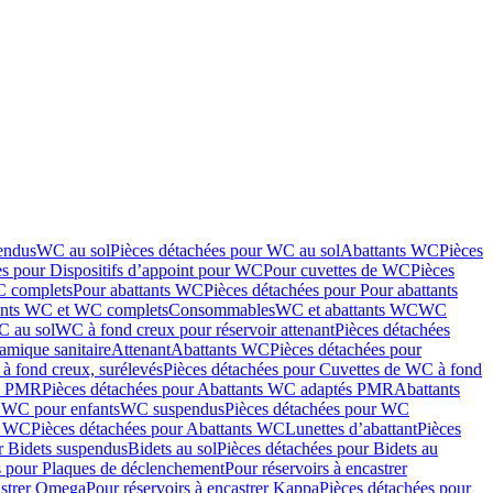
endus
WC au sol
Pièces détachées pour WC au sol
Abattants WC
Pièces
es pour Dispositifs d’appoint pour WC
Pour cuvettes de WC
Pièces
C complets
Pour abattants WC
Pièces détachées pour Pour abattants
ants WC et WC complets
Consommables
WC et abattants WC
WC
C au sol
WC à fond creux pour réservoir attenant
Pièces détachées
amique sanitaire
Attenant
Abattants WC
Pièces détachées pour
à fond creux, surélevés
Pièces détachées pour Cuvettes de WC à fond
és PMR
Pièces détachées pour Abattants WC adaptés PMR
Abattants
r WC pour enfants
WC suspendus
Pièces détachées pour WC
s WC
Pièces détachées pour Abattants WC
Lunettes d’abattant
Pièces
r Bidets suspendus
Bidets au sol
Pièces détachées pour Bidets au
s pour Plaques de déclenchement
Pour réservoirs à encastrer
astrer Omega
Pour réservoirs à encastrer Kappa
Pièces détachées pour