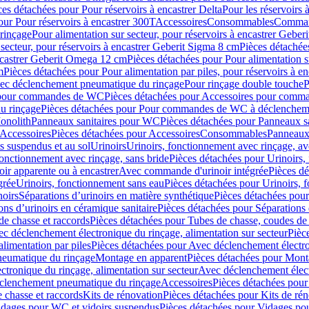
ces détachées pour Pour réservoirs à encastrer Delta
Pour les réservoirs 
our Pour réservoirs à encastrer 300T
Accessoires
Consommables
Command
rinçage
Pour alimentation sur secteur, pour réservoirs à encastrer Gebe
 secteur, pour réservoirs à encastrer Geberit Sigma 8 cm
Pièces détachées
encastrer Geberit Omega 12 cm
Pièces détachées pour Pour alimentation s
m
Pièces détachées pour Pour alimentation par piles, pour réservoirs à 
c déclenchement pneumatique du rinçage
Pour rinçage double touche
P
 pour commandes de WC
Pièces détachées pour Accessoires pour com
u rinçage
Pièces détachées pour Pour commandes de WC à déclencheme
onolith
Panneaux sanitaires pour WC
Pièces détachées pour Panneaux s
Accessoires
Pièces détachées pour Accessoires
Consommables
Panneaux 
s suspendus et au sol
Urinoirs
Urinoirs, fonctionnement avec rinçage, av
fonctionnement avec rinçage, sans bride
Pièces détachées pour Urinoirs,
ir apparente ou à encastrer
Avec commande d'urinoir intégrée
Pièces d
grée
Urinoirs, fonctionnement sans eau
Pièces détachées pour Urinoirs, 
noirs
Séparations d’urinoirs en matière synthétique
Pièces détachées pour
ons d’urinoirs en céramique sanitaire
Pièces détachées pour Séparations 
de chasse et raccords
Pièces détachées pour Tubes de chasse, coudes de 
c déclenchement électronique du rinçage, alimentation sur secteur
Pièc
limentation par piles
Pièces détachées pour Avec déclenchement électron
neumatique du rinçage
Montage en apparent
Pièces détachées pour Mont
tronique du rinçage, alimentation sur secteur
Avec déclenchement électr
clenchement pneumatique du rinçage
Accessoires
Pièces détachées pour
 chasse et raccords
Kits de rénovation
Pièces détachées pour Kits de ré
dages pour WC et vidoirs suspendus
Pièces détachées pour Vidages po