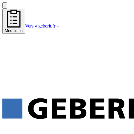
Vers « geberit.fr »
Mes listes