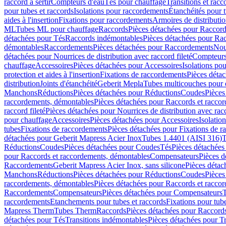
raccord à sertir
Compteurs d'eau
Tés pour chauffage
Transitions et rac
pour tubes et raccords
Isolations pour raccordements
Étanchéités pour t
aides à l'insertion
Fixations pour raccordements
Armoires de distributi
ML
Tubes ML pour chauffage
Raccords
Pièces détachées pour Raccor
détachées pour Tés
Raccords indémontables
Pièces détachées pour Ra
démontables
Raccordements
Pièces détachées pour Raccordements
Nou
détachées pour Nourrices de distribution avec raccord fileté
Compteurs
chauffage
Accessoires
Pièces détachées pour Accessoires
Isolations pou
protection et aides à l'insertion
Fixations de raccordements
Pièces déta
distribution
Joints d'étanchéité
Geberit Mepla
Tubes multicouches pour 
Manchons
Réductions
Pièces détachées pour Réductions
Coudes
Pièces
raccordements, démontables
Pièces détachées pour Raccords et racco
raccord fileté
Pièces détachées pour Nourrices de distribution avec racc
pour chauffage
Accessoires
Pièces détachées pour Accessoires
Isolatio
tubes
Fixations de raccordements
Pièces détachées pour Fixations de 
détachées pour Geberit Mapress Acier Inox
Tubes 1.4401 (AISI 316)
T
Réductions
Coudes
Pièces détachées pour Coudes
Tés
Pièces détachées
pour Raccords et raccordements, démontables
Compensateurs
Pièces 
Raccordements
Geberit Mapress Acier Inox, sans silicone
Pièces détac
Manchons
Réductions
Pièces détachées pour Réductions
Coudes
Pièces
raccordements, démontables
Pièces détachées pour Raccords et racco
Raccordements
Compensateurs
Pièces détachées pour Compensateurs
T
raccordements
Etanchements pour tubes et raccords
Fixations pour tub
Mapress Therm
Tubes Therm
Raccords
Pièces détachées pour Raccord
détachées pour Tés
Transitions indémontables
Pièces détachées pour T