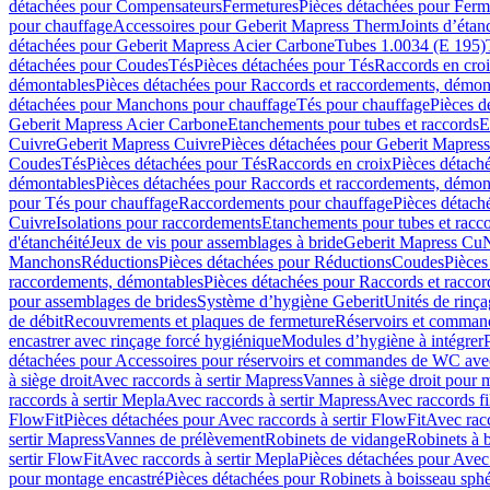
détachées pour Compensateurs
Fermetures
Pièces détachées pour Ferm
pour chauffage
Accessoires pour Geberit Mapress Therm
Joints d’étan
détachées pour Geberit Mapress Acier Carbone
Tubes 1.0034 (E 195)
détachées pour Coudes
Tés
Pièces détachées pour Tés
Raccords en cro
démontables
Pièces détachées pour Raccords et raccordements, démon
détachées pour Manchons pour chauffage
Tés pour chauffage
Pièces d
Geberit Mapress Acier Carbone
Etanchements pour tubes et raccords
E
Cuivre
Geberit Mapress Cuivre
Pièces détachées pour Geberit Mapres
Coudes
Tés
Pièces détachées pour Tés
Raccords en croix
Pièces détach
démontables
Pièces détachées pour Raccords et raccordements, démon
pour Tés pour chauffage
Raccordements pour chauffage
Pièces détach
Cuivre
Isolations pour raccordements
Etanchements pour tubes et racc
d'étanchéité
Jeux de vis pour assemblages à bride
Geberit Mapress Cu
Manchons
Réductions
Pièces détachées pour Réductions
Coudes
Pièces
raccordements, démontables
Pièces détachées pour Raccords et racco
pour assemblages de brides
Système d’hygiène Geberit
Unités de rinç
de débit
Recouvrements et plaques de fermeture
Réservoirs et comman
encastrer avec rinçage forcé hygiénique
Modules d’hygiène à intégrer
détachées pour Accessoires pour réservoirs et commandes de WC avec
à siège droit
Avec raccords à sertir Mapress
Vannes à siège droit pour 
raccords à sertir Mepla
Avec raccords à sertir Mapress
Avec raccords fi
FlowFit
Pièces détachées pour Avec raccords à sertir FlowFit
Avec racc
sertir Mapress
Vannes de prélèvement
Robinets de vidange
Robinets à 
sertir FlowFit
Avec raccords à sertir Mepla
Pièces détachées pour Avec 
pour montage encastré
Pièces détachées pour Robinets à boisseau sph