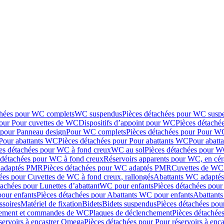
chées pour WC complets
WC suspendus
Pièces détachées pour WC susp
pour Pour cuvettes de WC
Dispositifs d’appoint pour WC
Pièces détaché
 pour Panneau design
Pour WC complets
Pièces détachées pour Pour W
Pour abattants WC
Pièces détachées pour Pour abattants WC
Pour abatt
es détachées pour WC à fond creux
WC au sol
Pièces détachées pour W
 détachées pour WC à fond creux
Réservoirs apparents pour WC, en cér
adaptés PMR
Pièces détachées pour WC adaptés PMR
Cuvettes de WC 
ées pour Cuvettes de WC à fond creux, rallongés
Abattants WC adapt
tachées pour Lunettes d’abattant
WC pour enfants
Pièces détachées pou
our enfants
Pièces détachées pour Abattants WC pour enfants
Abattant
ssoires
Matériel de fixation
Bidets
Bidets suspendus
Pièces détachées pou
hement et commandes de WC
Plaques de déclenchement
Pièces détachée
servoirs à encastrer Omega
Pièces détachées pour Pour réservoirs à enc