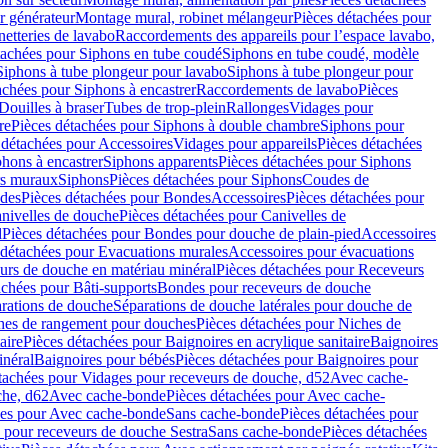
r générateur
Montage mural, robinet mélangeur
Pièces détachées pour
netteries de lavabo
Raccordements des appareils pour l’espace lavabo,
tachées pour Siphons en tube coudé
Siphons en tube coudé, modèle
Siphons à tube plongeur pour lavabo
Siphons à tube plongeur pour
achées pour Siphons à encastrer
Raccordements de lavabo
Pièces
Douilles à braser
Tubes de trop-plein
Rallonges
Vidages pour
re
Pièces détachées pour Siphons à double chambre
Siphons pour
 détachées pour Accessoires
Vidages pour appareils
Pièces détachées
hons à encastrer
Siphons apparents
Pièces détachées pour Siphons
rs muraux
Siphons
Pièces détachées pour Siphons
Coudes de
des
Pièces détachées pour Bondes
Accessoires
Pièces détachées pour
nivelles de douche
Pièces détachées pour Canivelles de
d
Pièces détachées pour Bondes pour douche de plain-pied
Accessoires
 détachées pour Evacuations murales
Accessoires pour évacuations
urs de douche en matériau minéral
Pièces détachées pour Receveurs
achées pour Bâti-supports
Bondes pour receveurs de douche
arations de douche
Séparations de douche latérales pour douche de
hes de rangement pour douches
Pièces détachées pour Niches de
aire
Pièces détachées pour Baignoires en acrylique sanitaire
Baignoires
inéral
Baignoires pour bébés
Pièces détachées pour Baignoires pour
tachées pour Vidages pour receveurs de douche, d52
Avec cache-
che, d62
Avec cache-bonde
Pièces détachées pour Avec cache-
ées pour Avec cache-bonde
Sans cache-bonde
Pièces détachées pour
 pour receveurs de douche Sestra
Sans cache-bonde
Pièces détachées