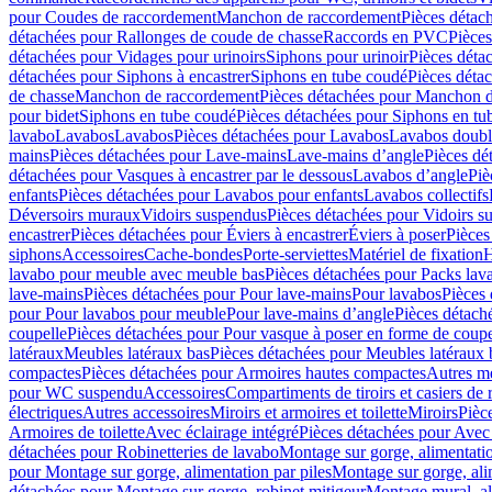
pour Coudes de raccordement
Manchon de raccordement
Pièces détac
détachées pour Rallonges de coude de chasse
Raccords en PVC
Pièce
détachées pour Vidages pour urinoirs
Siphons pour urinoir
Pièces déta
détachées pour Siphons à encastrer
Siphons en tube coudé
Pièces déta
de chasse
Manchon de raccordement
Pièces détachées pour Manchon 
pour bidet
Siphons en tube coudé
Pièces détachées pour Siphons en tu
lavabo
Lavabos
Lavabos
Pièces détachées pour Lavabos
Lavabos doubl
mains
Pièces détachées pour Lave-mains
Lave-mains d’angle
Pièces dé
détachées pour Vasques à encastrer par le dessous
Lavabos d’angle
Piè
enfants
Pièces détachées pour Lavabos pour enfants
Lavabos collectifs
Déversoirs muraux
Vidoirs suspendus
Pièces détachées pour Vidoirs s
encastrer
Pièces détachées pour Éviers à encastrer
Éviers à poser
Pièces
siphons
Accessoires
Cache-bondes
Porte-serviettes
Matériel de fixation
H
lavabo pour meuble avec meuble bas
Pièces détachées pour Packs la
lave-mains
Pièces détachées pour Pour lave-mains
Pour lavabos
Pièces
pour Pour lavabos pour meuble
Pour lave-mains d’angle
Pièces détach
coupelle
Pièces détachées pour Pour vasque à poser en forme de coupe
latéraux
Meubles latéraux bas
Pièces détachées pour Meubles latéraux 
compactes
Pièces détachées pour Armoires hautes compactes
Autres m
pour WC suspendu
Accessoires
Compartiments de tiroirs et casiers de
électriques
Autres accessoires
Miroirs et armoires et toilette
Miroirs
Pièc
Armoires de toilette
Avec éclairage intégré
Pièces détachées pour Avec 
détachées pour Robinetteries de lavabo
Montage sur gorge, alimentatio
pour Montage sur gorge, alimentation par piles
Montage sur gorge, ali
détachées pour Montage sur gorge, robinet mitigeur
Montage mural, al