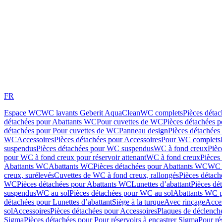
FR
Espace WC
WC lavants Geberit AquaClean
WC complets
Pièces déta
détachées pour Abattants WC
Pour cuvettes de WC
Pièces détachées 
détachées pour Pour cuvettes de WC
Panneau design
Pièces détachées
WC
Accessoires
Pièces détachées pour Accessoires
Pour WC complets
suspendus
Pièces détachées pour WC suspendus
WC à fond creux
Pièc
pour WC à fond creux pour réservoir attenant
WC à fond creux
Pièces
Abattants WC
Abattants WC
Pièces détachées pour Abattants WC
WC 
creux, surélevés
Cuvettes de WC à fond creux, rallongés
Pièces détach
WC
Pièces détachées pour Abattants WC
Lunettes d’abattant
Pièces dé
suspendus
WC au sol
Pièces détachées pour WC au sol
Abattants WC p
détachées pour Lunettes d’abattant
Siège à la turque
Avec rinçage
Acce
sol
Accessoires
Pièces détachées pour Accessoires
Plaques de déclenc
Sigma
Pièces détachées pour Pour réservoirs à encastrer Sigma
Pour ré