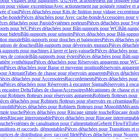
 pour Vidages pour baignoires, d52
Avec actionnement par poignée rota
tion pour vidage excentrique
Avec actionnement par poignée rotative et a
ivée d’eau
Pièces détachées pour Kits de finition pour vidage excentrique
ache-bonde
Pièces détachées pour Avec cache-bonde
Accessoires pour v
èces détachées pour Parois
Systèmes porteurs
Pièces détachées pour Sys
pports pour WC
Pièces détachées pour Bâti-supports pour WC
Bâti-suppo
pour bidets
Bâti-supports pour urinoirs
Pièces détachées pour Bâti-suppor
tion murale
Bâti-supports pour douches et baignoires
Pièces détachées p
rations de douches
Bâti-supports pour déversoirs muraux
Pièces détaché
i-supports pour machines à laver et lave-vaisselle
Pièces détachées pour 
rges de console
Bâti-supports pour éviers
Pièces détachées pour Bâti-sup
tière synthétique
Pièces détachées pour Réservoirs apparents pour WC,
on
Pièces détachées pour Basse et moyenne position
Réservoirs apparent
pour Attenant
Tubes de chasse pour réservoirs apparents
Pièces détachées
ièces détachées pour Accessoires
Raccordements
Pièces détachées pou
ma
Pièces détachées pour Réservoirs à encastrer Sigma
Réservoirs à enc
 encastrer Delta
Tubes de chasse
Accessoires
Mécanismes de chasse et rob
our Robinets flotteurs pour réservoirs apparents
Robinets flotteurs pour 
ièces détachées pour Robinets flotteurs pour réservoirs en céramique
Rob
Monolith
Pièces détachées pour Robinets flotteurs pour Monolith
Mécanis
imple touche
Pièces détachées pour Rinçage simple touche
Rinçage doub
lets
Rinçage interrompable
Pièces détachées pour Rinçage interrompabl
touche
Systèmes de canalisation pour l’alimentation
Geberit FlowFit
Tube
nsitions et raccords, démontables
Pièces détachées pour Transitions et 
rrices de distribution avec raccord fileté
Pièces détachées pour Nourrice