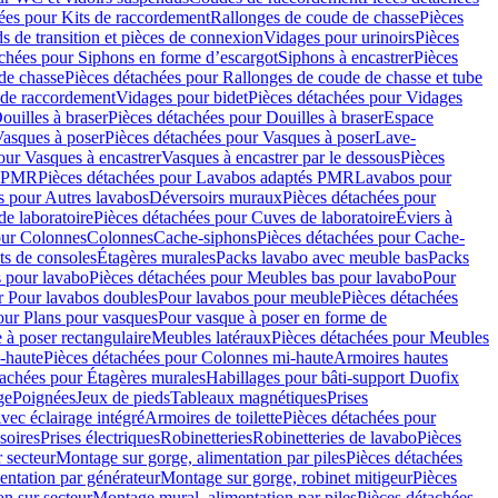
ées pour Kits de raccordement
Rallonges de coude de chasse
Pièces
s de transition et pièces de connexion
Vidages pour urinoirs
Pièces
achées pour Siphons en forme d’escargot
Siphons à encastrer
Pièces
de chasse
Pièces détachées pour Rallonges de coude de chasse et tube
 de raccordement
Vidages pour bidet
Pièces détachées pour Vidages
ouilles à braser
Pièces détachées pour Douilles à braser
Espace
asques à poser
Pièces détachées pour Vasques à poser
Lave-
our Vasques à encastrer
Vasques à encastrer par le dessous
Pièces
s PMR
Pièces détachées pour Lavabos adaptés PMR
Lavabos pour
s pour Autres lavabos
Déversoirs muraux
Pièces détachées pour
e laboratoire
Pièces détachées pour Cuves de laboratoire
Éviers à
our Colonnes
Colonnes
Cache-siphons
Pièces détachées pour Cache-
ts de consoles
Étagères murales
Packs lavabo avec meuble bas
Packs
 pour lavabo
Pièces détachées pour Meubles bas pour lavabo
Pour
r Pour lavabos doubles
Pour lavabos pour meuble
Pièces détachées
our Plans pour vasques
Pour vasque à poser en forme de
 à poser rectangulaire
Meubles latéraux
Pièces détachées pour Meubles
-haute
Pièces détachées pour Colonnes mi-haute
Armoires hautes
tachées pour Étagères murales
Habillages pour bâti-support Duofix
ge
Poignées
Jeux de pieds
Tableaux magnétiques
Prises
vec éclairage intégré
Armoires de toilette
Pièces détachées pour
soires
Prises électriques
Robinetteries
Robinetteries de lavabo
Pièces
 secteur
Montage sur gorge, alimentation par piles
Pièces détachées
entation par générateur
Montage sur gorge, robinet mitigeur
Pièces
n sur secteur
Montage mural, alimentation par piles
Pièces détachées